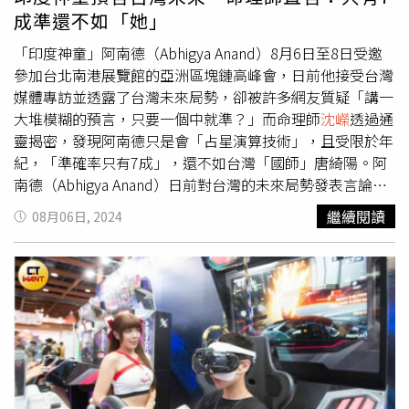
敵對勢力暫時還動不了他，他會有段喘口氣的時間能夠運籌
獲得地位與名聲，等於成功晉升上流。
沈嶸
進一步分析兩人
成準還不如「她」
帷幄，找尋應對方法，但未來還會有更多證據曝光，他會有
命格，發現夏天倫身上帶有「有錢人能量」，命格可「連旺
一場硬仗要打，恐怕免不了多次進出法院，讓他疲於應對，
30年」，是真正的有錢人；夏黃廉盈雖然本身家境也不錯，
「印度神童」阿南德（Abhigya Anand）8月6日至8日受邀
勢必還會造成更大的損傷。
但實際上並沒有富貴的能量，甚至還有「賺錢辛苦」的頻
參加台北南港展覽館的亞洲區塊鏈高峰會，日前他接受台灣
率。
沈嶸
直言，夏黃廉盈只是「活得像個名媛」的偽公主，
媒體專訪並透露了台灣未來局勢，卻被許多網友質疑「講一
「不是真正的有錢人」，只能自己打造的「貴婦公主命」人
大堆模糊的預言，只要一個中就準？」而命理師
沈嶸
透過通
設。
沈嶸
也指出，兩人並不是「真愛」對方，所以關係從一
靈揭密，發現阿南德只是會「占星演算技術」，且受限於年
開始就是「刑剋」，夏天倫雖然曾被夏黃廉盈徹底迷倒過，
紀，「準確率只有7成」，還不如台灣「國師」唐綺陽。阿
完全臣服於夏黃的美貌、性感身材與氣質形象，並非真正愛
南德（Abhigya Anand）日前對台灣的未來局勢發表言論，
上她這個人；而夏黃廉盈更是沒有愛過夏天倫，對她而言夏
表示「在2025年3月，南海可能會有衝突而影響台灣」，並
繼續閱讀
08月06日, 2024
天倫只是類似於「金主」的角色，好讓她能夠打造出精緻的
點出「2028年至2032年會是『動盪期』，兩岸關係將在這
名媛人設。不過，夏天倫當時愛夏黃廉盈的能量是非常強
段時間出現變動」；他也預言「台積電會在2025年遇到一
的，是這段關係中「唯一有愛情」的人，直到最後幻想破
些問題，必須小心應對。」引起輿論譁然，許多網友質疑：
滅，才由愛生恨，從佳偶變怨偶。面對前夫夏天倫頻頻在社
「哪裡準？2021年印度疫情嚴重爆發，他也沒預測到」、
群上喊話，夏黃廉盈卻一直沒有動作。
沈嶸
也特別通靈調閱
「講一大堆模糊的預言，只要一個中就準？」究竟阿南德到
夏黃廉盈的腦波，發現她完全不願意歸還竊盜的財務，也不
底有沒有預言能力？命理師
沈嶸
通靈調閱阿南德的靈魂資
想拿掉前夫的「夏」姓，她認為這已是她人設的一部份了，
料，發現阿南德並「沒有通靈能力」，僅擁有「占星演算技
對於夏天倫所提出的四點要求（歸還紅包、拿掉夫姓、不可
術」，準確率只有7成，並不到他自稱的8成。而綜觀他過去
貼出夏家人照片、見小孩地須提前一個月安排）完全不想理
的預言，命中的也只有：2019年全球COVID-19疫情大爆