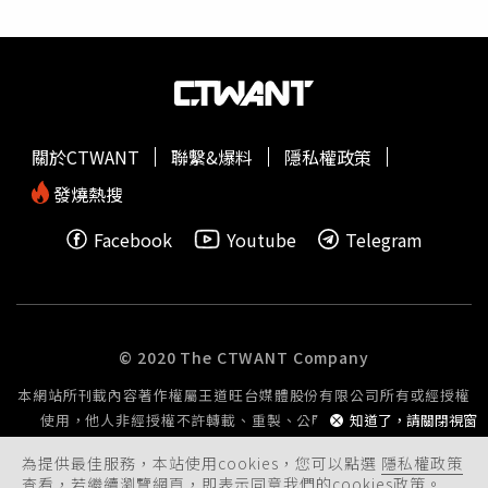
種命格的人就像一棵大樹的樹根，與他連結的配偶就是被樹
根抓住的軟土，會被瘋狂吸乾土裡的所有養分，一點都不放
過。而且陳鑒這個命格「又狠又硬」，很難有人能拚得過
他，余苑綺的命格被他徹底壓制，加上陳鑒又「刑剋」她，
這才導致余苑綺為了生下跟陳鑒的小孩，延誤治療癌症復發
的黃金時間。據媒體報導，余苑綺和陳鑒是2017年打羽球
關於CTWANT
聯繫&爆料
隱私權政策
時認識，交往2個多月便先有後婚，2019年余苑綺大腸癌復
發轉移，陳鑒不離不棄曾傳為美談，但隨著陳鑒涉入詐騙集
發燒熱搜
團的消息曝光，余家親友更像是忍不住般對外爆料，指出當
Facebook
Youtube
Telegram
余苑綺抗癌身體疼痛難忍時，陳鑒卻只顧著打電動，且還常
搞失蹤不回家，如今更將余苑綺留下的3千萬遺產全部揮霍
一空。
沈嶸
也特別調閱余苑綺和陳鑒2017年剛結婚的況
狀，發現陳鑒當時雖愛余苑綺，但並未到真愛的頻率，其實
陳鑒最主要貪圖余家的名聲和地位，他想利用娶余苑綺晉升
© 2020 The CTWANT Company
名人階層。現在隨著余苑綺過世，陳鑒不認為余家還能當自
本網站所刊載內容著作權屬王道旺台媒體股份有限公司所有或經授權
己的靠山。有網友好奇兩人是否前世欠債，今生才會糾纏在
使用，他人非經授權不許轉載、重製、公開播送或公開傳輸。
知道了，請關閉視窗
一起？
沈嶸
表示，兩人並「沒有前世」，是此生隨機遇到，
沈嶸
調閱2017年時余苑綺的腦波，發現余苑綺當時因為罹
為提供最佳服務，本站使用cookies，您可以點選
隱私權政策
癌，一直渴望趕快實現與人共組家庭、生下小孩的人生拼
查看，若繼續瀏覽網頁，即表示同意我們的cookies政策。