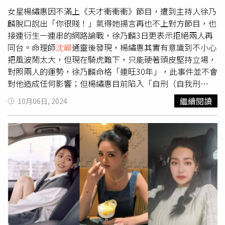
表態，是因為不知道該怎麼解釋、該不該解釋，乾脆選擇不
女星楊繡惠因不滿上《天才衝衝衝》節目，遭到主持人徐乃
回應，至少這樣就沒自己的事。但此事並不影響黃曉明對葉
麟脫口說出「你很賤！」氣得她揚言再也不上對方節目，也
珂的愛，
沈嶸
說黃曉明依舊很愛葉珂，覺得比起跟
接連衍生一連串的網路論戰，徐乃麟3日更表示拒絕兩人再
Angelababy表面如童話故事一樣美好、實則虛幻冷淡的婚
同台。命理師
沈嶸
通靈後發現，楊繡惠其實有意識到不小心
姻，他跟葉珂在談的是一場真正有溫度的戀愛，他很享受被
把風波鬧太大，但現在騎虎難下，只能硬著頭皮堅持立場，
葉珂熱烈愛著的快樂，這樣狂烈的感情才是他嚮往的。但
對照兩人的運勢，徐乃麟命格「連旺30年」，此事件並不會
是，
沈嶸
在調閱黃曉明與葉珂兩人的緣份後，卻發現兩人剛
對他造成任何影響；但楊繡惠目前陷入「自刑（自我刑
認識時就已是「危機緣」，出現三角關係的強烈訊號，推測
剋）」中，運勢跌落谷底。回述事件始末，楊繡惠先前參加
繼續閱讀
10月06日, 2024
黃曉明在認識葉珂時就已有別人，至於葉珂當時則是一直非
《天才衝衝衝》剛好抽到ㄐ這個音，楊繡惠答「賤賤賤」，
常傾心黃曉明，腦波中出現「一定要得到黃曉明」的強烈訊
徐乃麟隨口說「你很賤」，怕對方誤會，他再補充「狠劍的
號，把黃當巨星一樣崇拜，剛認識時就鎖定黃曉明展開追
劍」，但楊繡惠仍走心，更在直播中崩潰痛哭，表示不能接
求，最終成功上位。由於葉珂長相神似黃曉明前妻
受被罵賤，憤而宣布永不上該節目。如今，她表示，當時只
Angelababy，因此網友不斷將兩人拿出來比較，尤其葉珂
是在臉書表達情緒，強調絕對沒有要炒新聞，楊繡惠日前釋
每每出包時，就會讓Andelababy無端得到一波好感度，網
出善意，表示如果再遇到徐乃麟，還是會打招呼，「就算他
友直言「見過旺夫，也見過旺妻的，但是旺前妻的還是頭一
不理我，我也會說乃哥好」。命理師
沈嶸
深入通靈楊繡惠的
回。」
沈嶸
也對黃曉明、Angelababy、葉珂三人的關係深
腦波，發現她其實有意識到不小心把風波鬧太大而傷了和
入分析，發現葉珂無法生旺黃曉明，甚至會帶衰黃曉明，這
氣，造成與綜藝大哥徐乃麟交惡，現在有點騎虎難下，只能
點從目前葉珂報出的負面新聞就能看出端倪，葉珂是標準的
硬著頭皮堅持立場，不願承認是自己讓整件事上升到不可收