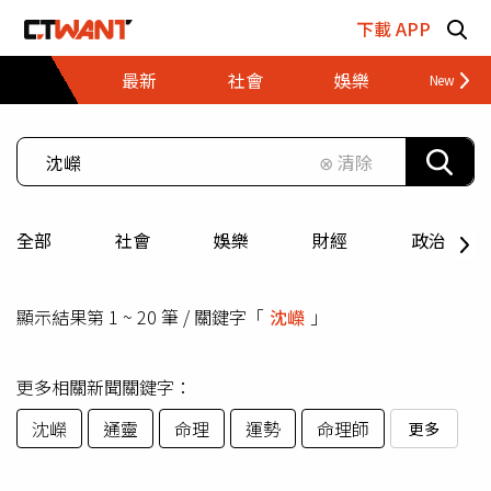
跳至主要內容區塊
下載 APP
最新
社會
娛樂
財經
⊗ 清除
全部
社會
娛樂
財經
政治
顯示結果第 1 ~ 20 筆 / 關鍵字「
沈嶸
」
更多相關新聞關鍵字：
沈嶸
通靈
命理
運勢
命理師
更多