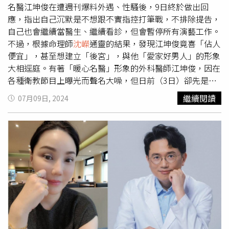
至今仍狂熱的愛著張國榮，所以若真的想談感情，就必須低
名醫江坤俊在遭週刊爆料外遇、性騷後，9日終於做出回
調再低調。這也使得唐鶴德對於感情非常壓抑，既想談新戀
應，指出自己沉默是不想跟不實指控打筆戰，不排除提告，
情，卻又不敢行動，深怕引發眾怒。所以，
沈嶸
認為，唐鶴
自己也會繼續當醫生、繼續看診，但會暫停所有演藝工作。
德擁新歡一說，並不全然正確，根據
沈嶸
深入通靈唐鶴德的
不過，根據命理師
沈嶸
通靈的結果，發現江坤俊竟喜「佔人
內心剖析，在唐鶴德的認知中，史先生只是「很好的朋
便宜」，甚至想建立「後宮」，與他「愛家好男人」的形象
友」，並非是「熱戀中的愛」，兩人只是彼此互相陪伴、相
大相逕庭。有著「暖心名醫」形象的外科醫師江坤俊，因在
知相惜的關係，但這段關係在他心中並沒有超越張國榮的地
各種衛教節目上曝光而聲名大噪，但日前（3日）卻先是被
位，唐鶴德對張國榮是「真愛」，最難能可貴的，是
沈嶸
調
周刊拍到與一名護理師關係匪淺，不僅一同買晚餐，還同進
繼續閱讀
07月09日, 2024
閱張國榮的靈魂體記憶，發現張國榮往生後對唐鶴德仍是
同出一處社區公寓，直到深夜3點仍未離開，而院內同仁都
「真愛」狀態，由此可見兩人才是真正相愛的一對神仙眷
知曉這段曖昧關係，只是全都看破不說破。隔天又傳出會對
侶。至於令外界最不滿的「嫩男新歡譏笑張國榮韭菜粉
同節目來賓、主持人伸出鹹豬手，受害人也公開證實，「愛
絲」，
沈嶸
也通靈唐鶴德並沒有私下同朋友一起譏笑張國
家好男人」形象崩壞。9日更被爆料指出，江坤俊的婚外情
榮，但是確實有變賣張國榮的遺產與版權的能量訊號出現，
之所以會東窗事發，是因為女護理的老公早已結紮，但女護
可見張國榮的遺愛還是持續在照顧唐鶴德。
沈嶸
指出，目前
理師卻懷孕，最後江坤俊付500萬了事，女護理師也離婚，
靈界輪迴訊號顯示張國榮已經投胎轉世為人，
沈嶸
說希望這
死心塌地跟著江坤俊。知情人士表示，2人在醫院相當高
些訊息能夠平息張國榮粉絲們惋惜、傷心的心，也能放下對
調，除了接吻，還曾在醫院小房間親熱被撞見，由於離開匆
唐鶴德的憤怒，不論唐鶴德是否有新歡，他跟張國榮都會是
忙，現場還遺留內褲。目前江坤俊臉書聲明絕無性騷一事，
彼此的「真愛」。而命理師
沈嶸
平時除了透過通靈來揭密爆
事實真相仍在調查當中，命理師
沈嶸
也表示尊重江醫師的說
料新聞真相、分析藝人因果報應，也發起「每月捐十萬，持
法，謹以命理專業的角度通靈分析。
沈嶸
發現，江坤俊的能