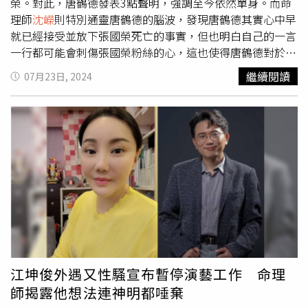
地吃遍各大美食，是熱衷研究吃的老饕，願意花時間研究料
得她目前的靈魂能量產生了行為不當與反社會傾向，既不想
榮。對此，唐鶴德發表3點聲明，強調至今依然單身。而命
理的做法、食材的使用。這樣的前世印記帶到此生，讓他此
回歸社會，也不願融入社會，並且伴隨著「無力振作」與
理師
沈嶸
則特別通靈唐鶴德的腦波，發現唐鶴德其實心中早
生對料理有熱情，熱衷鑽研廚藝，成為講究細節、嘗試創新
「自暴自棄」的惡業，種種能量綜合在一起而產生目前大家
就已經接受並放下張國榮死亡的事實，但也明白自己的一言
的法式名廚。至於引退的決定，
沈嶸
分析後認為更像是江振
所看到的各種脫序行為，這些都跟她此生所要歷的情劫有
一行都可能會刺傷張國榮粉絲的心，這也使得唐鶴德對於感
誠早就另有打算，對他而言「名廚」的成就已經取得了，但
關。
沈嶸
曾通靈林靖恩與李坤城兩人的緣分在2013年交往
情非常壓抑，既想談新戀情，卻又不敢行動。日前大陸豆瓣
繼續閱讀
07月23日, 2024
他並不想止步於此，因此重心已不在廚藝上，而是轉向「成
時就是「糾纏緣」，直到李坤城2023年離世時已轉為「刑
論壇上「唐鶴德新男友被張國榮粉絲扒出來了」一文瘋傳，
為成功的企業管理者或企業領導人」，這是他下一個努力的
剋」關係，這份感情對雙方都已經造成實質傷害力，因此
沈
內容詳述唐鶴德交往小他30歲的新男友，還找代理孕母生下
目標，設立廚藝學院只是第一步。最後，
沈嶸
表示樂見其
嶸
表示林靖恩目前正在她的劫難中，她目前所歷的正是「情
2個兒子，「一家人」一起住在張國榮故居裡，並附有多張
成，期盼江振誠未來有更令人驚艷的表現。
劫」，會有這樣的劫難是因為林靖恩選擇跟李坤城交往而與
親密合照。而且唐鶴德的嫩男新歡私下還嘲諷：「唐鶴德用
家人決裂，至此之後她的劫難就開始了。
沈嶸
指出她的劫難
著張國榮的遺產，每年發IG紀念他深情懷念，每年辦活動賣
是「感情無靠先樂後苦」，也就是說，她雖然有受到李坤城
周邊割韭菜」。文章引發輿論譁然，粉絲相當憤怒唐鶴德竟
的寵愛和照顧，但是在李坤城走之後也必須去承擔她的選擇
然造假深情人設、以消費張國榮維生，對此，唐鶴德發表3
所產生的苦果。有些網友會說她自作自受、不值得同情，或
點聲明，表示會深刻檢討反省自己的行為，並透露自張國榮
是覺得她很可憐，但是大家沒有看到的是背後的因果關係，
離世就搬離他的舊居獨居至今，強調自己和史先生只是沒有
每個人都要為自己所做的事負責，林靖恩也是如此，她在當
承諾的朋友關係。命理師
沈嶸
透過通靈調閱唐鶴德的腦波，
時所做的愛上李坤城的決定，與現在她所承受的果報，就知
指出唐鶴德其實心中早就已經接受並放下張國榮死亡的事
道她的選擇是對還是錯。
實，腦中已沒有「深情愛著張國榮」的訊號，對他來說張國
江坤俊外遇又性騷宣布暫停演藝工作 命理
榮已經是過去式了，只留下「愛上一代香港巨星」的珍貴回
師揭露他想法連神明都唾棄
憶，對張國榮的愛早已放下，只是他也非常清楚有許多歌迷