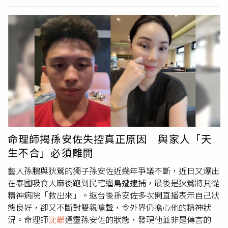
至已出現屍斑，由於現場沒有打鬥的痕跡，手上也沒有抵禦
性傷口，因此判定非他殺。警方透過屬指認、監視器畫面、
社區鄰居以及死者證件確認頂樓的遺體為唐母，但唐治平接
獲母親過世消息時，疑似情緒不穩、精神紊亂，兩次否認死
者是他的媽媽，第一時間社區幹部到場，渾身酒味的唐治平
說「這不是我媽媽」、「怎麼會有我家鑰匙？」，隨後關
門，第二次，警方拿著證件比對，詢問後唐治平也是否認，
直到唐治平表妹到場，才完成認屍。唐治平始終否認母喪的
消息，堅決認定遺體「不是我媽」，甚至因此怒懟記者、揚
言提告，且唐治平每次現身時都伴隨酒味，溝通也常常詞不
達意，不禁令人擔心他的精神狀態。命理師
沈嶸
通靈唐治平
命理師揭孫安佐失控真正原因 與家人「天
的靈魂體，發現他有「時空錯亂」與「認知混亂」的問題，
生不合」必須離開
起因是他有「酒精上癮症」業力，長期酗酒造成他認知功能
損傷，認知與時間感都出現混亂，不知道什麼時間該做什麼
藝人孫鵬與狄鶯的獨子孫安佐近幾年爭議不斷，近日又爆出
事，對照唐治平經紀人所言，日前他加入新劇組卻經常無故
在泰國吸食大麻後跑到民宅遛鳥遭逮捕，最後是狄鶯將其從
找不到人，甚至滿身酒氣就上工，5月30日甚至跟同事借了
精神病院「救出來」。返台後孫安佐多次開直播表示自己狀
車資後就失聯，完全符合「因認知混亂而無法完成任務」的
態良好，卻又不斷對雙親嗆聲，令外界仍擔心他的精神狀
通靈結果。
沈嶸
通靈唐治平腦波，發現唐治平「不相信媽媽
況。命理師
沈嶸
通靈孫安佐的狀態，發現他並非是傳言的