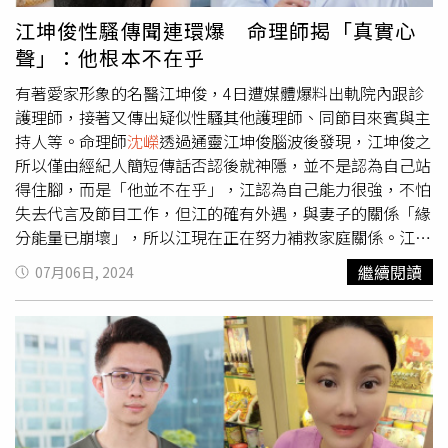
續二十年」的公益計畫，至今捐款已累計達580萬元，持續
量場中有「佔人便宜」的頻率，且他對女性「存有輕蔑的態
江坤俊性騷傳聞連環爆 命理師揭「真實心
朝總目標「2400萬元（回饋台灣二十年）」邁進。本月
沈
度」，因此才會被傳出有性騷女性的舉動，而他的內心非常
聲」：他根本不在乎
嶸
捐贈10萬元給由台北市中正區忠勤里方荷生里長創立的
渴望享受眾多女人圍繞，甚至想建立「後宮」。江坤俊自稱
「社團法人臺北市臻佶祥社會服務協會」，資助「安心食物
是松山慈惠堂母娘的虔誠信徒，還常在粉絲團貼出參拜祈福
有著愛家形象的名醫江坤俊，4日遭媒體爆料出軌院內跟診
包」計畫，讓全臺灣的地震受災戶、弱勢家庭、邊緣戶得到
照片。（圖／擷取自江坤俊臉書）另外，由於江坤俊自稱是
護理師，接著又傳出疑似性騷其他護理師、同節目來賓與主
糧食補給。同時，
沈嶸
也加碼贈送「社團法人臺北市臻佶祥
松山慈惠堂母娘的虔誠信徒，還常在粉絲團貼出參拜祈福照
持人等。命理師
沈嶸
透過通靈江坤俊腦波後發現，江坤俊之
社會服務協會」魔法噴霧50瓶、魔法竹摺扇50把、
沈嶸
老
片，
沈嶸
也特地通靈瑤池金母的看法，而瑤池金母也抨擊江
所以僅由經紀人簡短傳話否認後就神隱，並不是認為自己站
師白話金剛經50本，總物資捐贈累計21190份。（圖／
沈嶸
坤俊「對女性存有輕蔑的態度」、「對女性不尊重」，認為
得住腳，而是「他並不在乎」，江認為自己能力很強，不怕
提供）
女性只是玩物，且態度上也很不負責任，對人輕浮與不禮貌
失去代言及節目工作，但江的確有外遇，與妻子的關係「緣
的態度就是一種不負責任。母娘認為雖然江坤俊公眾形象的
分能量已崩壞」，所以江現在正在努力補救家庭關係。江坤
表面功夫做得很成功，但私下的為人與禮數，江坤俊都是不
俊4日被週刊拍到與護理師共處待到深夜，雖然經紀人聲明
繼續閱讀
07月06日, 2024
及格的。至於江坤俊外遇，母娘認為這是個人感情上的選
家庭狀況一切良好，妻子也發聲力挺，但沒想到又隨之傳出
擇，但不認可他的處理方式。瑤池金母也透過
沈嶸
慈悲提點
他不只一次對同台營養師伸鹹豬手，甚至曾性騷《健康
江坤俊：「雖然你的形象做得不錯，但你應該做到表裡如
2.0》主持人、T台當家主播鄭凱云，此事更獲得T台與鄭凱
一，氣球終有戳破的一天。雖然你行醫救人確實有累積功
云的證實，因此，《健康2.0》節目傳出要他停錄一個月，
德，但若做出損害他人名聲、肉體、心靈的行為，就會損及
手上的7家代言廠商也打算向所屬的經紀公司求償，恐面臨
陰德。」至於瑤池金母是否願意保佑江坤俊這個虔誠弟子度
高額賠款。命理師
沈嶸
通靈江坤俊的腦波，發現他完全不擔
過難關？
沈嶸
也通靈傳達瑤池金母旨意：「現在江坤俊形象
心代言求償或節目停擺，他並不在乎，因為他深信自己的能