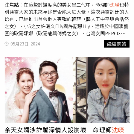
鬼魂的狀態徘徊於人間。最後
沈嶸
也提醒：「若您感覺現實
Tone」言行就是典型邪靈干擾的徵兆。
沈嶸
指出，濫用毒
注焦點！在這些討論度高的美女星二代中，命理師
沈嶸
也特
生活有種種不順，就要特別注意是否有『妄見』問題，尤其
品的人就是鬼魂、邪靈最愛下手的對象，孫安佐這次在泰國
別通靈大家的未來星途是否能大紅大紫，這次通靈評比的人
當所有人說的都跟你所認知的現實不同時，就要特別小心，
吸大麻，才會被邪靈盯上。綜合「吸食大麻」、「精神有
選有：已經推出首張個人專輯的韓菲（藝人王中平與余皓然
才不會最終落入一無所有的境地。」◎勇敢求救並非弱者，
異」與「卡到邪靈」三種原因，才是這次孫安佐脫序舉動的
之女）、小S之女許曦文Elly與許韶恩Lily、活躍於中國演藝
您的痛苦有人願意傾聽，請撥打1995◎如果您覺得痛苦、
根源，目前他身上的邪靈並未解除，
沈嶸
建議孫安佐要盡快
圈的歐陽娜娜（歐陽龍與傅娟之女）、台灣女團PER6IX成
似乎沒有出路，您並不孤單，請撥打1925
找到厲害的高人處理邪靈，一般道法已經無法徹底解決，必
員李紫嫣（演員李鑼之女）和黃于庭（藝人王彩樺之女）。
繼續閱讀
05月23日, 2024
需找到專門處理邪靈問題的人幫忙。從2018年因揚言要
沈嶸
表示，這6位星二代中，擁有演藝圈「星路順暢」命格
「掃射校園」遭美國政府逮捕引發社會關注後，孫安佐屢屢
的為歐陽娜娜、許韶恩和李紫嫣，但深度分析後，僅歐陽娜
登上新聞版面都是負面消息，而媽媽狄鶯也總是緊跟在後
娜和許韶恩具備「大紅大紫」格局。令人羨慕的是，許韶恩
「代為」發表各種意見，或是出錢出力幫忙收尾，外界均認
還具備「富貴一生」的命格，她不僅一出生就能受到父母資
為，是狄鶯對孫安佐的溺愛害了他。
沈嶸
通靈後則指出，狄
源的庇蔭，特別生旺父母、家族，未來不論跟誰成家，她也
鶯與孫安佐是「刑剋」關係，而且是孫安佐刑剋狄鶯，兩人
能帶旺夫家，可以說這樣的命格「不論做什麼都能有錢」，
相處會不斷損耗狄鶯的運勢、名聲和健康，讓狄鶯疲於奔
即使她未來轉型不當藝人，一樣能大富大貴，是真正的富貴
命、收拾善後，現在甚至傳出狄鶯向媒體表示這次事件解決
之人，有錢又有福氣。而歐陽娜娜則是「金鑽桃花」命格，
後要與孫鵬離婚，其實狄鶯與孫鵬1997年結婚生下孫安佐
走到哪都能受人喜愛，特別能受到男性的助緣，這樣的命格
後，不到2年就離婚，直到2007年才復合再婚，如今婚姻又
靠著實力與絕色外表就能崛起，對照歐陽娜娜靠著音樂才華
因兒子問題受到影響，完全就是典型的「刑剋」現象。孫安
和動人美貌撐起演藝事業的一片天，就很符合這個格局，且
佐在直播上稱「你以為我不想要普通人的幸福嗎？」也顯然
她命格能量很強，完全是又美又有錢的桃花美人。不過，
沈
余天女婿涉詐騙深情人設崩壞 命理師
沈嶸
對於家庭相當不滿，
沈嶸
調閱因果簿後發現孫安佐有「不被
嶸
指出這種命格比較適合單身，一旦步入婚姻，桃花能量就