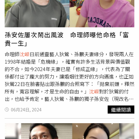
破裂就是他必須承受的業報，但因為過往行醫確實有累積福
力，走到哪都不怕沒飯吃。比起這些金錢損失，江坤俊更不
報，但善惡功過兩不相抵，神明不會介入個人的因果惡
知如何面對太太、女兒，現在只想盡可能的補救家庭關係。
報。」如果江坤俊想要東山再起，瑤池金母給出的解方是：
沈嶸
表示江坤俊現在陷入「自刑（自我刑剋）」，運勢跌到
「打從心底懺悔並承認錯誤，並收斂行為。若一意孤行，或
谷底，因果簿上的不良業力有「欺騙」、「背叛」、「花
不承認自己的錯誤，未來的發展就不會明朗。」
心」、「好色」、「貪婪」、「油嘴滑舌」，爆出性騷消息
孫安佐屢次鬧出風波 命理師曝他命格「富
可說是一點都不意外，雖然江坤俊帶「天命」，具有「連旺
貴一生」
20年」的命格，但現已是「惡業大爆發」，且只剩3年的氣
運，形象人設大崩壞，一敗塗地自毀前程，雖然年底運勢有
命理師
沈嶸
日前通靈藝人狄鶯、孫鵬夫妻緣分，發現兩人在
望逐漸回穩，但也不會再像過去這麼風光。至於外遇風波是
1998年結婚是「危機緣」，確實有許多生活背景與價值觀
否會導致江坤俊離婚？
沈嶸
分析江坤俊和劉藺秦目前都沒有
的不合，如今2024年夫妻已是「修成正緣」，代表為了關
離婚的打算。但是劉藺秦「自刑」相當嚴重，雖然表面上說
係都付出了龐大的努力，讓婚姻往更好的方向邁進，也正如
「家庭狀況一切良好」，實則心情惡劣，完全不願意接受整
狄鶯22日在臉書貼出跟孫鵬的合照寫下：「拋棄前嫌，釋然
件事。兩人關係已從結婚時的「先天正緣（前世就結下的正
所有，寬容理解，才是生命的自由。」
沈嶸
對於狄鶯的付
姻緣）」變成「刑剋（互相損害的關係）」，雖然表面看似
出，也給予肯定。藝人狄鶯、孫鵬的獨子孫安佐（現改名
和諧，但緣分能量已崩壞。
沈嶸
進一步調閱兩人前世表示，
「孫健豪」）屢次鬧出風波，兩夫妻為他善後燒了不少錢，
繼續閱讀
06月24日, 2024
兩人曾做過一世夫妻，前世江坤俊是大戶人家的富家公子，
外傳狄鶯、孫鵬夫妻把孫安佐從美國救回燒了近3千多萬台
娶了劉藺秦後將收入與家中大權都交給她，對她非常放心，
幣，在美奔波期間還要負擔住宿費、交通費，孫安佐回台後
這與此生兩人相處模式不謀而合。前世劉藺秦相當感恩江坤
又被起訴花錢打官司4年，這次孫鵬又為兒子聘請3位知名律
俊的信任，為了報恩，此生甘願幫他打理家中大小事，讓他
師，花了30萬元交保，加上從小讀私校每年學費約60萬、