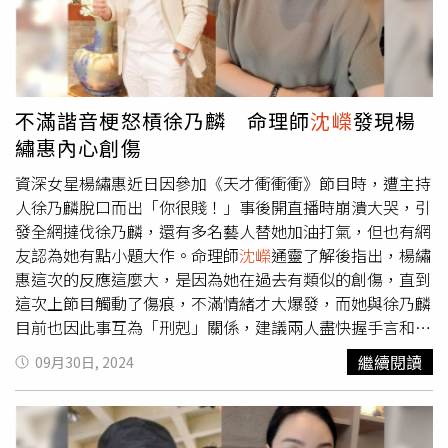
旺，絲毫不受這次「妳最賤」事件的影響，甚至氣勢比之前
「名媛版大S」之稱的名媛黃廉盈，遭前夫「夜店大亨」夏
更強了！原因是他內心確實沒有想侮辱楊繡惠，所以在因果
天倫爆出偷紅包錢、拿家用做隆乳手術、與一堆牛郎玩到天
上站得住腳，目前從因果的宏觀角度而言，整起事件起因是
亮等黑料。王思佳與劉芒翻車後事業仍持續進行，而黃廉盈
楊繡惠的內在情緒問題，所以即使徐乃麟沒有道歉也不算理
硬起來提告前夫，兩人持續公開互撕。究竟這三人是否能再
虧，雖然也有一些酸民罵乃哥，但多數網友仍力挺徐乃麟，
度翻身成功，由黑翻紅？對此，命理師
沈嶸
也做出分析，首
不滿諧音梗怒槓徐乃麟 命理師
沈嶸
發現楊
所以徐乃麟的運氣聲勢不墜，就連《天才衝衝衝》另一名主
先是被要求撤掉夫姓的「夏」黃廉盈，
沈嶸
通靈查出原本黃
繡惠內心創傷
持人曾國城談及此事，也替徐乃麟緩頰：「乃哥沒有特別意
廉盈具有很強的「桃花命格」，很有男人緣，本來她理應能
思，但這沒有辦法，氣話怎麼能當真。」認為遊戲單元本來
成為上流名媛，活躍於名牌精品時尚圈，也能藉此做生意來
資深女星楊繡惠近日因參加《天才衝衝衝》節目時，遭主持
就有可能因為有人表現較差，而有銳利字眼的節目效果，暗
墊高格局。但現在被前夫夏天倫抖出一連串不堪的爆料，形
人徐乃麟脫口而出「你很賤！」事後開直播時崩潰大哭，引
指楊繡惠想太多。至於7年前在節目上被徐乃麟飆罵三字
象大傷，加上黃廉盈本身並不具備「公主命格」，此時被前
發全網撻伐徐乃麟，還有多名藝人替她加油打氣，但也有網
經、五字經的唐從聖，被網友酸徹底「失去了舞台」，唐從
夫推上風口浪尖，承受負面聲浪，名聲慘烈。真正有公主命
友認為她有點小題大作。命理師
沈嶸
通靈了解後指出，楊繡
聖則反駁自己其實沒有失去舞台，仍一直在各種不同的舞台
的人，是能持續堆金積玉，坐擁富貴又被捧在手掌心，黃廉
惠這次的反應這麼大，是因為她在過去有類似的創傷，直到
上持續表演。究竟實際上他的事業運如何？
沈嶸
通靈後分
盈的現狀完全不符合。第二位王思佳，命格中則帶有「黑道
這次上節目觸動了傷痕，不滿情緒才大爆發，而她與徐乃麟
析，雖然唐從聖確實接演了許多商業劇團，也有代言、演講
大姊」的色彩，為人敢做敢當、敢講敢秀，性格大膽，不怕
目前也因此事互為「刑剋」關係，建議兩人盡快握手言和才
的邀約，但是這些工作的收視擴及率仍不及電視傳播，確實
得罪人。「假包疑雲」事件後，高尚貴氣的形象崩塌，雖然
能讓因果惡業一筆勾銷。楊繡惠26日在臉書發文指：「每次
繼續閱讀
09月30日, 2024
唐從聖等同消失在主流電視圈。綜觀徐乃麟與唐從聖的因
仍持續積極拍各種類型的開箱影片，但已經很少在各大綜藝
被羞辱我都以幽默化解，但賤這個字對我來說，實在無法接
果，
沈嶸
發現徐乃麟其實有真心懺悔，不是只有表面道歉而
節目看到她的身影，《女人我最大》節目也不再邀請她擔任
受。」宣布不再參加特定節目錄影，事後更在直播時因此事
已，所以在因果上，這筆「惡口業」早已一筆勾銷，反而是
來賓，只能零星接綜藝通告，等同被踢出主流電視圈，演藝
崩潰大哭，直言「大家都是人生父母養，到現在我都過不
唐從聖內心一直過不了這關，他一點都沒有原諒徐乃麟，很
圈現在已不再視她為「收視紅牌」，演藝事業停擺，連原本
去，午夜夢迴時，我都想不懂我得罪你什麼？你叫我去主持