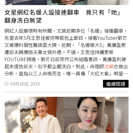
「自走砲」，只要兩人在一起，葉珂就會不斷惹出紕漏，讓
拾的局面。
沈嶸
認為，楊繡惠若真的很介意被說「賤」，最
黃曉明不知所措。相反的，黃曉明則生旺葉珂，兩人自從官
好的做法是下節目後跟製作單位表明想要剪掉那一段，但楊
女星網紅名媛人設接連翻車 竟只有「她」
宣後，葉珂從小網紅一躍成為聲名大噪的話題人物，得到大
繡惠一時情緒失控導致失去冷靜，為了抒發情緒而選擇公開
翻身洗白無望
批流量與關注。黃曉明卻沒辦法生旺Angelababy，甚至還
直播，加上徐乃麟曾發生飆罵唐從聖的事件，對於這樣的指
會帶衰她，兩人在一起完全不適合，對彼此都沒有加分，還
控，外界相當敏感，後果當然就是一發不可收拾。
沈嶸
指
網紅人設崩壞時有所聞，尤其近期多位「名媛」接連翻車，
會連帶讓Angelabay的形象被扣分。至於葉珂跟Angelababy
出，楊繡惠目前陷入「自刑（自我刑剋）」中，運勢跌落谷
先是去年5月王思佳被控帶假包上節目，接著YouTuber劉芒
天生就是「刑剋」，兩人是前妻與新歡的「競爭關係」，必
底，她認為現在因為自己一時情緒失控而鬧得沸沸揚揚，已
又被爆料個性難搞耍大牌，近期，「名媛版大S」黃廉盈更
定會被人拿來互相比較，只要葉珂越失控，大家就越記得
經到了難以大事化小的地步，想息事寧人都沒辦法，只能自
遭前夫踢爆拋夫棄女搞外遇。不過，王思佳持續更新
Angelababy有多好、有多美。總結這段三角生旺關係圖
己找台階下，表示「我不是什麼咖，我也承受不起。」說自
YOUTUBE頻道，劉芒日前突然公布結婚喜訊，黃廉盈則硬
中，Angelababy生旺前夫黃曉明，黃曉明生旺新歡葉珂，
己不用徐乃麟道歉。整體而言，楊繡惠的做法完全沒有讓她
起來提告前夫，似乎都企圖洗白。對此，命理師
沈嶸
也做出
葉珂生旺黃曉明前妻Angelababy，
沈嶸
認為Angelababy根
佔上風，運勢反而變得更糟。
沈嶸
通靈目前輿論能量已經變
分析，直指以三人命格而言，唯一具備「大紅大紫」明星命
本就是最大贏家，與黃曉明離婚後，黃曉明已經帶衰不到
成了「藝人收錢上節目求的就是有趣好笑的節目效果，楊繡
的竟然是劉芒，而目前受到人設翻車影響最小的是黃廉盈，
繼續閱讀
09月30日, 2024
她，而且只要葉珂繼續惹事，Angelababy的名聲就會愈來
惠卻反悔倒打主持人一把」，以演藝圈的規則來看，楊繡惠
至於女星王思佳，身上還是有「得罪人」、「虛假」的頻
愈旺。
比較站不住腳。而徐乃麟在多次強調只是節目效果後，他3
率，若論翻身，她是三人中最艱難的。去年5月，王思佳被
日接受媒體採訪時鄭重強調自己沒錯且未辱罵楊繡惠，還強
中國網友質疑拿假的愛馬仕包和香奈兒包上《女人我最大》
調「心結已結下了」不願再和楊繡惠同台，形同封殺。5日
節目，並持續被扒出更多社群上曬出的疑似假精品，有錢人
更在IG發文：「人生苦短請遠離消耗你的人，狗咬人，一定
設翻車。接著，時常分享美妝穿搭、算命及拜拜攻略的
是陌生人，人咬人，咬的一定是熟人」意有所指，疑似在影
YouTuber劉芒，被指控半夜不合理要求攝影師修圖、工作
射這起事件。
沈嶸
表示目前徐乃麟運勢100分，氣勢非常
態度不佳、性格難搞等爭議，流失10萬訂閱粉絲。本月，有