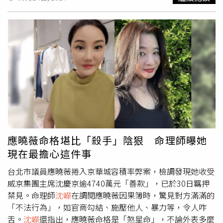
佳「得罪人」的頻率非常明顯，因為她敢講又不在乎他人想
沒有覺得楊繡惠賤，但現在非常討厭楊繡惠，他認為自己明
此黃子佼深陷MeToo風暴。其中一名「K小姐」更爆料黃子
法的個性，有時口不擇言，無形中得罪許多觀眾，加上台灣
明就沒有貶低她的意思，在徐乃麟的認知裡，身為資深藝人
佼曾在2006年以拍藝術照為由，要求她到他的內湖住家並
社會對說話尖銳的藝人接受度不高，所以若論翻身，她是三
應該已經見識過大風大浪，被開玩笑本就是藝人要承受的壓
穿泳裝拍照，過程中黃子佼越來越得寸進尺，先是撫摸，接
人中最艱難的。劉芒最慘只有負20分，表示目前仍沒有成功
力，徐乃麟覺得楊繡惠根本借題發揮、惡意栽贓。由於此次
著竟說「希望妳解開上衣為藝術犧牲」，之後跨坐到她身
擺脫負面標籤，尚在谷底難以翻身，雖然分數很低，但
沈嶸
事件，讓楊繡惠與徐乃麟兩人目前互為「刑剋」關係。
沈嶸
上，性侵得逞。然而台北地檢署11日偵查終結，以罪嫌不足
認為她還是有機會慢慢回到紅牌寶座，甚至比王思佳還容
認為只要讓人內心痛苦、不舒服，在因果上就會產生惡業，
等理由，予黃子佼不起訴處分。消息引發輿論譁然，Zofia
易，因為靈界訊號顯示劉芒本性其實善良可愛，只是過往在
不過，徐乃麟跟楊繡惠過節不大，在因果上還有很大的和解
更在IG發出黑底白字的限時動態，寫下「LA JUSTICE SERA
工作上的應對進退太做自己，不夠社會化，只要她有記取教
機會，建議徐乃麟盡快跟楊繡惠握手言和，才能讓兩人的因
RENDUE，早晚會有報應」。對此，命理師
沈嶸
通靈黃子佼
訓，誠懇道歉，痛改前非，她的明星命格就會逐漸修復。最
果惡業一筆勾銷。為何徐乃麟多次傳出罵節目來賓的負面新
的腦波，深挖黃子佼得知判決後的真正想法，發現黃子佼內
後，最有希望逆襲成功的就是黃廉盈，前夫夏天倫對她的指
聞？
沈嶸
深入剖析徐乃麟的因果，發現徐乃麟其實是一位會
心竟暗自竊喜，甚至到了狂喜的地步，雖然外表看不出來，
控撲朔迷離，網友們也只能吃瓜看戲，難以驗證真假，加上
提攜後進的演藝圈大哥，也因此有累積一些功德，至今還能
但他其實相當得意，覺得自己真是請了位好律師，最好後續
她幫前夫生下兩個女兒，即使面對前夫爆出眾多不堪黑料，
手握主持棒，擁有很高的話語權，但是徐乃麟確實也有因口
的相關案件也都不要被起訴，自己就能「安全下莊」。
沈嶸
應曉薇命格堪比「殺手」陰狠 命理師曝她
也不曾口出惡言，激起一大票已婚女性的支持與同情，所以
無遮攔而產生「壓迫他人」的不良業力。例如，徐乃麟
表示，黃子佼內心其實知道自己有做過這些被指控的行為，
現在最擔心這件事
她的起死回生指數高達70分。在前夫爆料前，其實普羅大眾
2017年就曾爆出在節目上被藝人唐從聖吐槽「輸不起」而
雖然他因罪證不足獲不起訴，而持有不雅片通常也能易科罰
根本不知道有這號人物，雖然她有上《女人我最大》節目，
狂飆三字經、五字經，讓唐從聖開直播痛哭，後來乃哥出面
金，看似沒有報應，但他最終必有因果要承受。今年4月
沈
台北市議員應曉薇捲入京華城容積率弊案，檢調發現她收受
但觀眾對她的記憶點不深，談不上是主流名媛，前夫與她互
道歉，而唐從聖也發表聲明表示兩人已握手言和，兩人更一
嶸
就曾通靈黃子佼的運勢負30分，如今他的運勢仍只有負
威京集團主席沈慶京逾4740萬元「善款」，已於30日羈押
相開撕之後反而使她瞬間成為名媛圈的話題風雲人物。
沈嶸
同接下電動麻將桌的代言，兩人看似已經和解了。
沈嶸
通靈
20分，已是社會性死亡，陷入谷底，翻身無望，這就是黃子
禁見。命理師
沈嶸
在調閱應曉薇因果簿時，驚見對方滿滿的
表示黃廉盈只要在媒體上應對得宜，持續展現高EQ，憑藉
徐乃麟和唐從聖目前仍是「刑剋」，唐從聖其實現在心裡還
佼受到報應最好的證明。而黃子佼昔日恩師張小燕之前還因
「不法行為」，如官商勾結、施壓他人、暴力等，令人咋
她的美貌與身材，由黑翻紅應該不是難事。
是有疙瘩，雖然表面上原諒了徐乃麟，但內心還是很介意，
此受到牽連，更在網路上遭到眾人撻伐，
沈嶸
通靈後表示，
舌。
沈嶸
還指出，應曉薇命格是「煞星命」，不論外表多麼