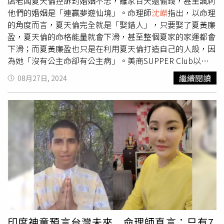
檢方提前大動作搜查的契機。
沈嶸
分析應曉薇命格，發現她
店老闆夏天倫控訴對婚姻不忠，離家百天還偷錢，甚至諷刺
會」，資助「紅心向日葵公益金—弱勢兒童營養餐費暨兒少
是「煞星命」，屬於「中下等命」，擁有煞星命格的人，不
他們的婚姻是「連贏夢遊仙境」。命理師
沈嶸
指出，以命理
生活扶助計畫」，幫助更多弱勢家庭，減少社會問題及預防
論外表多麼的和善溫柔，都會像殺手一樣，內心陰狠有謀
的角度而言，夏天倫完全就是「娶錯人」，只要娶了夏黃廉
不幸事件發生，還加碼贈送「魔法羊乳皂100個」、「魔法
略，擅長私下處理檯面下見不得光的事，做事機靈有手腕，
盈，夏天倫的命格能量就會下滑，甚至整個夏家的家運都會
擦拭布40條」、「
沈嶸
老師著作60本」。同時也捐贈台北
懂得鑽營取巧，不達目的決不罷休，必要時也會使用狠絕的
下滑；而夏黃廉盈也只是在利用夏天倫打造自己的人設，因
家扶中心「魔法羊乳皂100個」、「魔法洗碗精100瓶」、
手段。
沈嶸
表示通常這種命格的人，一生中會有不少的磨
為她「沒有公主命卻有公主病」。美商SUPPER Club以及
「
沈嶸
老師著作100本」，總物資捐贈累計21950份，期望
難，時常需要掙扎、拚搏來度過難關，如果沒有把持良好的
the LOOP集團創辦人夏天倫常常在Threads上留言，暗示前
繼續閱讀
08月27日, 2024
將愛心散佈到台灣的各個角落。（圖／
沈嶸
提供）
道德，就容易因為一念之差而走上歪路，而且此種命格的人
妻、「名媛版大S」夏黃廉盈在婚姻中的離譜行徑，22日直
一旦自身難保，隨時都有可能做出「玉石俱焚」的決定。
沈
接具體爆料夏黃廉盈盜走家中壓歲錢，25日更是在一天內發
嶸
表示應曉薇目前已陷入「自刑」（自我刑剋），表示她是
了11篇文，指控前妻出軌、拋家棄女、蹭夏家知名度等行
自作自受害到自己，運勢跌落谷底，靈界訊號顯示她因跟沈
為，他還為一連串的內容加註「連贏夢遊仙境」。有網友質
慶京勾結，欺負、欺騙、背叛市民，導致現階段「惡業大爆
疑為何都離婚3年了才來爆料，夏天倫透露因為前妻最近帶
發」，
沈嶸
進一步調閱應曉薇因果簿，裡面記載的不良業力
家人去買東西，竟然還討要花費的金錢，讓家人不滿向他訴
有：「官商勾結」、「欺瞞」、「背叛台北市民」、「施壓
苦，也讓他決定出來爆料。這對昔日在社群甜蜜放閃的豪門
他人」、「暴力」等業力。
沈嶸
用塔羅牌為柯文哲占卜，目
夫妻，為何會變成如今檯面上的怨偶？命理師
沈嶸
通靈後發
前顯示柯文哲會「暫時無事」。（圖／
沈嶸
提供）至於民眾
現，兩人從2008年先有後婚時就已經是「刑剋」，至今未
黨主席柯文哲的下一步怎麼走？
沈嶸
用塔羅牌抽出「聖杯
變，
沈嶸
直言夏天倫就是「娶錯人」，指出「刑剋」的關係
四」、「審判」、「寶劍五」和「寶劍四」，代表雖然現在
讓夏天倫的命格能量下滑，甚至整個夏家的家運都受影響；
柯文哲已經受到不小的損傷，但柯文哲會暫時無事，檢調與
反觀夏黃廉盈則是類似奪取夏家氣運，婚後命格立刻提升，
印度神童預言台灣未來 命理師直言：只有7