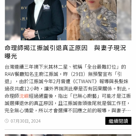
沈嶸
提供）
比其他人容易開通通靈的能力」。
沈嶸
認為，現在這個時
多，因此身心靈產業、命理業、宗教業、靈性產業都會受到
代，要預言得很準其實是不太容易的，因多數的命理老師沒
更多人喜愛，人們會開始尋求心理諮詢師、療癒師、算命
有「通靈天命」，只能用傳統紫微、八字、占星大致癒測。
師、催眠師的幫助，但同時也會有更多「假大師」或神棍藉
以知名靈媒巴巴萬加（Baba Vanga，又稱「盲眼龍婆」）
此來騙財騙色。同時，離卦也是「虛火」，因此與「虛擬」
來說，她曾精準預言美國911事件，以及英國脫歐等全球大
相關的技術、產業會越來越發達，例如線上購物、AI相關產
事件，去（2024）年更預言「人類滅絕」將從2025年開
業、元宇宙等等，
沈嶸
就特別指出運用AI賺錢是未來趨勢，
始。
沈嶸
也特別通靈調閱巴巴萬加的靈魂資料，發現她並不
例如用AI經營社群平台、用AI設計、寫作、修圖等服務，所
命理師揭江振誠引退真正原因 與妻子現況
具命理知識，也不是外星人轉世，但是她卻有上天給予的
以
沈嶸
也建議大家可以去學習如何操作AI、善用AI開創新的
曝光
「通靈權限」，具有「預言天命」，所以不僅能接收宇宙中
賺錢方式。但凡事有利必有弊，隨著AI技術發展成熟，AI詐
的各種訊息，其高超的通靈能力可以得知地球上未來可能會
騙也會越來越多，未來民眾應該提高戒心，才能避免遭受AI
台灣連續三年摘下米其林二星、號稱「全台最難訂位」的
發生的事，準確度高，是天生的靈媒。最後，
沈嶸
也分析台
科技所帶來的危害或損失。此外，
沈嶸
也表示隨著九紫離火
RAW餐廳知名主廚江振誠，昨（29日）無預警宣布「引
灣的知名命理師，像是台灣最知名的占星師、人稱「國師」
運的到來，女性會開始注重自己的外表和身材，各種跟
退」，由於江振誠今年2月曾遭《CTWANT》報導與長髮妹
的唐綺陽老師，
沈嶸
通靈發現她本身具備「占星天命」，雖
「美」有關的產業會受到更多女性重視，例如醫美、整型、
過夜共處12小時，讓外界揣測此舉是否有因果關係。對此，
然她沒有通靈能力，但她在占星學上的研究，確實令她分析
彩妝保養、美容美體等，凡是能提升顏值或美感的事業都會
命理師
沈嶸
經過通靈後，指出「已無心廚藝」可能才是江振
社會局勢時都能發表出相當準確的看法。至於名氣響亮的命
更容易賺到錢，女性也會成為主力的消費者。由此可知，女
誠選擇退休的真正原因，且江振誠徹頭徹尾就是個工作狂，
理師詹惟中老師，
沈嶸
說他沒有「命理天命」與通靈能力，
性力量不容忽視，這段期間又可視為女力崛起的時代，女人
完全無心情愛，所以才會選擇不回應之前的報導，與妻子的
但是他的命理具有獨特的搞笑與撫慰人心的魅力，本身的行
在賺錢上會開始超越男人，因此
沈嶸
建議各企業主可以善用
關係也絲毫未受影響。去年12月28日深夜10點59分，江振
繼續閱讀
07月30日, 2024
銷能力也相當優秀，能將命理用平易近人的方式推廣出去，
女性員工，發掘女性人才，而女性當老闆或成為女強人的趨
誠遭《CTWANT》直擊搭乘計程車去接長髮妹，長髮妹帶著
讓客戶與觀眾心生歡喜，帶給社會搞笑的療癒力。
勢也會逐漸增多。
沈嶸
特別指出，九紫離火的離也有分離的
兩個行李箱，與江振誠一起抵達公司登記的地址，從燈光變