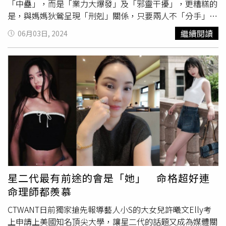
現在還活著」，但也「不認為媽媽已經失蹤」了，更令人匪
「中蠱」，而是「業力大爆發」及「邪靈干擾」，更糟糕的
夷所思的是他竟也「不認為媽媽已死亡」，不論是什麼都採
是，與媽媽狄鶯呈現「刑剋」關係，只要兩人不「分手」，
取完全否認到底的態度，他也完全不想去驗證真相，因此面
孫安佐就很難好轉走上正途。
沈嶸
發現，孫安佐前世就有反
繼續閱讀
06月03日, 2024
對外界建議他主動提供DNA相驗，他也沒有意願。之所以有
社會傾向，不被社會所認同且終生單身，因此性格憤世嫉
如此衝突的認知，是因為唐治平認為這樣他的世界就能停止
俗、容易失控暴衝，只要不得志就會使用藥物麻痺自己，可
在自認為還算「平靜的時刻」，所以拒絕接受母親過世這樣
以說前世就是個毒蟲，導致此生有「藥物成癮」的業力，容
的突發事件打亂他的平靜。
沈嶸
進一步表示，唐治平身上的
易有不自覺依賴藥物、毒品（大麻）來抒發情緒的現象，更
不良業力揉合後，產生「妄見」的業障，這會讓他處於不真
糟的是，前世孫安佐因藥癮已損害到精神狀態，導致此生容
實的狀態，活在自己虛構的世界中走不出來。
沈嶸
進一步解
易也容易因藥物、毒品導致精神失常。而
沈嶸
深入通靈後確
釋，通常有妄見的人並不覺得自己的想法是錯的，反而認為
認，現在孫安佐確實已帶有「大麻成癮」的訊號，對照他在
自己才是對的，
沈嶸
語重心長的表示，若長期處於「妄見」
泰國的脫序行為、直播說出各種邏輯跳躍的言論，表示孫安
狀態，除了會招致外界誤解，也無法創造財富，甚至會失去
佐的業力徹底大爆發。不僅如此，
沈嶸
還發現孫安佐身上有
所愛的人，因為人們不喜歡跟不真實的人在一起，唐治平的
「邪靈干擾」，這使他精神狀態更加雪上加霜，所以孫安佐
遭遇就是典型的「妄見」效應，先是負債、工作不順，最終
的脫序原因並非單一狀態能形容。
沈嶸
說明，邪靈問題與中
還因此失去了相依為命的母親，遭大愛新劇換角、沒有戲
蠱是完全不同的，蠱是一種邪術詛咒，但不論自己怎麼查，
星二代最有前途的會是「她」 命格超好連
約。而唐母現在的靈魂狀態如何？
沈嶸
特別從唐治平的資料
孫安佐都沒有被下蠱，而是「邪靈附身」，邪靈會導致被附
命理師都羨慕
延伸通靈，發現唐母的靈魂確實有「輕生」的頻率，生前對
身的人自殺或殺人，這也為何很多被邪靈附身的人會做出自
兒子唐治平就有相當深沉的無力感。也因為唐母是「自我了
殺、隨意開槍掃射、隨機殺人等行為的原因，孫安佐這次返
CTWANT日前獨家搶先報導藝人小S的大女兒許曦文Elly考
結」，所以陽壽未盡，靈魂暫時未能得到解脫，目前還是以
家後會說出「想殺了自己」卻又發出不自殺聲明，這種「跳
上申請上美國知名頂尖大學，讓星二代的話題又成為媒體關