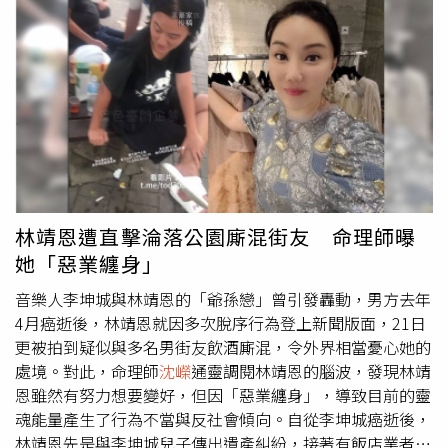
意思，代表著人與人之間的距離會變得更遠，因此會有越來
化，可以清楚看到兩人先到2樓區域，11點半左右關燈後，
越多獨身主義的人，他們傾向不婚不生，或是找代理孕母，
兩人疑似到了頂部的4樓，直到次日凌晨1點26分才熄燈。
這樣的情況也會使得單身友善餐廳，或是各種單身體驗活動
隔天上午11點32分，穿著和前一晚相同服裝的長髮女手拿
會有不錯的發展與前景。最後，
沈嶸
也提醒大家，九紫離火
一袋垃圾，揹著隨身包包走出大門，戴著口罩的江振誠接著
有著變動與活躍的能量，傳統囤積式的理財方式，像是定
出來，兩人先是領取乾洗衣物、丟垃圾後，共乘一輛車離
存、買基金、買儲蓄險已經落伍了，在未來20年，財富的創
開，算一算，兩人從前一晚共處一室到隔天離開，足足有12
造靠的是勇於創新並且要能跟得上潮流，包括連結新式貨
個鐘頭。 報導於今年2月曝光後，江振誠與妻子在社群平台
幣，如比特幣、虛擬貨幣，用最快速度在短時間賺到錢；不
上正常活動，兩人也完全沒有對此事發表任何言論。事隔半
僅如此，單打獨鬥的時代已經過去了，九紫離火運將步入團
年，江振誠29日在RAW成立10周年的國際記者會上突然宣
隊合作的時代，唯有連結各方厲害高手共同合作，將資訊串
布新菜單是自己的「The Last Dance」，RAW將營業到
林靖恩遭直擊淪落公園廝混街友 命理師曝
連起來變成可以賺錢的系統，如此一來才能在九運期間乘勢
2024年12月31日，之後將會轉形成廚藝學院，而他也同時
她「惡業纏身」
而上，搭上發財的列車，讓財富爆炸式的增長。
自前線引退。退休消息一出震撼各界，也有人猜測江振誠選
擇在此時退休是否是受到2月報導的影響，對此，命理師
沈
音樂人李坤城與林靖恩的「爺孫戀」曾引發轟動，男方去年
嶸
通靈後指出，江振誠就是個徹頭徹尾的工作狂，完全無心
4月癌逝後，林靖恩就因多次脫序行為登上新聞版面，21日
感情，至於為何會傳出緋聞，也讓
沈嶸
感到很奇怪。雖然江
更被拍到疑似與多名男街友飲酒廝混，令外界相當憂心她的
振誠與妻子Pam長期分居，但根據
沈嶸
通靈，江振誠雖然與
處境。對此，命理師
沈嶸
通靈調閱林靖恩的腦波，發現林靖
Pam的緣份僅有「善緣」，未達正緣程度，兩人契合度只有
恩雖然有努力想要變好，但因「惡業纏身」，導致目前的靈
75分，但這也是江振誠的重心完全不在太太身上，一心只想
魂能量產生了行為不當與反社會傾向。自從李坤城癌逝後，
成為法式料理界第一。不過，在江振誠的腦波中，他認為太
林靖恩先是與李坤城兒子傳出遺產糾紛，接著有飯店業者爆