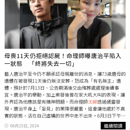
放心衝刺事業。正是前世深厚的緣分，目前的風波還不至於
美國學費200萬，總費用估計是一棟豪宅的錢。雖然外界不
讓兩人感情破裂，劉藺秦對江坤俊沒有愛情也有恩情，願意
斷喊話兩夫妻再不放手會「晚年淒涼」，但孫家似乎一樣過
為了家庭忍氣吞聲，想方設法也要維持先生的形象，是非常
著富有的生活，並沒有受到太大的影響。究竟孫家是否真如
偉大的女人。
沈嶸
通靈劉藺秦腦波後表示，劉確實有想趕跑
孫安佐直播中所言：「我家很有錢餒！」對此，命理師
沈嶸
小三、維護家庭的想法，所以才會在遭爆料的第一時間說：
通靈調閱狄鶯的受胎基因，發現狄鶯是「上等命」，具有
「先生每天晚上都會回家」，似乎也在暗示小三：「江坤俊
「富貴一生」的命格，出生就帶有「有錢人密碼」，確實很
再愛你又如何？他仍然每天都會回到我這。」另外，
沈嶸
還
會賺錢，只要此生好好守財，一生都不會窮。至於孫鵬則是
發現江坤俊竟然沒有「虛假」和「雙面人」的不良業力，可
「中等命」，天生不帶有「富貴」和「有錢」的密碼，針對
母喪11天仍拒絕認屍！命理師曝唐治平陷入
見他對小三的感情也是「真誠的」，
沈嶸
也發現小三很愛江
許多網友感嘆孫鵬娶了狄鶯、生下孫安佐真是人生不幸，
沈
一狀態 「終將失去一切」
坤俊，不想跟他分手，但雖然江坤俊跟小三經過一番波折已
嶸
表示事實上孫鵬才是因為娶了狄鶯，而能連帶享受到富貴
「修成正緣」，卻有十分勉強的能量，如果不花費心力維持
的生活，孫鵬離開狄鶯並不會比現在更好。而自小養尊處優
藝人唐治平至今仍不願承認母親離世的消息，讓73歲唐母的
關係，容易走向「無緣」。
的孫安佐，是否也有繼承到母親狄鶯的「富貴命」？
沈嶸
深
遺體在被發現11天後仍無法安葬，恐成為「有名無主」遺
入通靈後，發現孫安佐確實有遺傳到「富貴一生」的命格，
體，預計於7月13日、公告期滿後交由殯葬處處理後續事
但被自身業力覆蓋、干擾，他身上有「失敗」、「不穩
宜。唐治平的舉動，加上案發後曾在家大吼大叫的表現，讓
定」、「損財」和「上癮症」的不良業力，導致他的富貴命
外界認為他應該是有精神問題，而命理師
沈嶸
透過通靈發
格出現不穩定的現象，甚至很有可能會因為他的不當言行，
現，唐治平身上「妄見」的業障很嚴重，這會讓他處於不真
破壞了「富貴一生」的命格，必須小心謹慎才能繼續維持。
實的狀態，活在自己虛構的世界中走不出來。6月3日下午，
唐治平73歲的母親被發現陳屍在自家社區大樓頂樓牆角處，
繼續閱讀
06月15日, 2024
接獲報案的警消趕抵現場時，發現她早已氣絕多時，身上甚