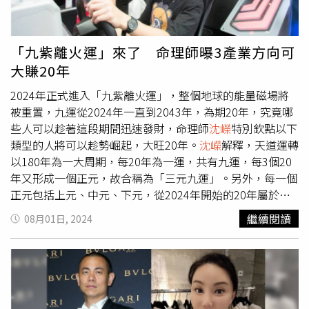
會，現在只想放著冷處理，讓事件快點過去。深入剖析夏黃
發、2022年黃金價格攀升、2023年10月至2024年農曆新年
廉盈的想法，
沈嶸
說她是比較愛自己、活在自我世界的人，
之間發生大地震（2024年1月1日日本能登半島地震）與通
所以她無法真正愛任何人，她認為自己是「公主命」，所以
貨膨脹問題加劇。其餘多數預言像是「與伊朗的戰爭或許即
「九紫離火運」來了 命理師曝3產業方向可
極力想打造完美的公主人設，愛美、愛精品，喜歡到高級餐
將爆發，同時可能爆發印巴戰爭」、「一般人連一克黃金都
大賺20年
廳打卡，只可惜以靈界的角度來看，她並不具有「公主」高
買不起」並未發生；預言「經濟災難將至，金價將隨石油上
貴的氣場，夏黃廉盈原本有福氣靠著嫁入夏家「豪門上
漲」，甚至與實際情況相反。
沈嶸
說原因正是他「只能推
2024年正式進入「九紫離火運」，整個地球的能量磁場將
位」，現在不僅離婚，不得夏家人待見，還面臨人設崩壞的
演，不能通靈」。
沈嶸
分析，阿南德使用的是印度「吠陀占
被重置，九運從2024年一直到2043年，為期20年，究竟哪
危機，等於把一手好牌打壞，後續還要面臨夏天倫更多的爆
星術」，與西洋占星術不同，西洋占星術著重在性格、心理
些人可以趁著這段期間迅速發財，命理師
沈嶸
特別欽點以下
料，未來不一定能繼續維持名媛公主人設。
沈嶸
認為比起打
與命運的探討，而吠陀占星則是以預測局勢的吉凶禍福、個
類型的人將可以趁勢崛起，大旺20年。
沈嶸
解釋，天道運轉
造虛偽人設，更重要的是成為真實的好人比較實在，因此早
人行運為主，講究因果業力，所以吠陀占星師占卜後都會提
以180年為一大周期，每20年為一運，共有九運，每3個20
在4年前就發願「每月捐十萬，持續二十年」，至今已累計
出應對解方，像是茹素、親近自然等方法。
沈嶸
進一步通靈
年又形成一個正元，故合稱為「三元九運」。另外，每一個
捐款達590萬元，持續朝總目標「2400萬元（回饋台灣二十
後發現其實阿南德的靈魂是外星人轉世，這一世是他來到地
正元包括上元、中元、下元，從2024年開始的20年屬於下
年）」邁進。本月
沈嶸
捐贈10萬元給「陽光社會福利基金
球的第二世，靈魂具備一些先進技術，所以阿南德在推演星
元九運，對應八卦中的「離卦」，是五行中屬火的卦，所對
繼續閱讀
08月01日, 2024
會」，資助「口腔癌生心理服務募款專案」，為口腔癌病友
圖時會出現特殊靈感，只不過他的準確率不高，才會導致多
應的星為「九紫星」，由此可知，2024年到2043年將會走
提供生理復健與心理重建，以及營養品、經濟補助、家庭支
數預言失準，以他年紀而言，能做到這樣已經很不錯了，但
20年「九紫離火運」，一切符合離火元素的萬物類相都會應
持等服務，
沈嶸
同時加碼贈送「魔法竹摺扇100把」「魔法
仍不足以稱為「神準」。
沈嶸
補充，世上有很多在命理、占
運而發，乘旺氣、走好運。由於離卦象徵外實內虛，
沈嶸
指
羊乳皂100個」「
沈嶸
老師著作60本」，總物資捐贈累計
卜、通靈上特別準確的老師，通常都是外星人轉世，「像我
出，反映在現代社會裡，人們普遍會有外在物質豐富，但內
21450份，期望將公益行動散佈在台灣的各個角落。（圖／
自己就曾通靈查出我來自於外星母星『參宿四星』，所以我
在精神焦慮、憂鬱、暴躁的現象，精神和心理層面問題增