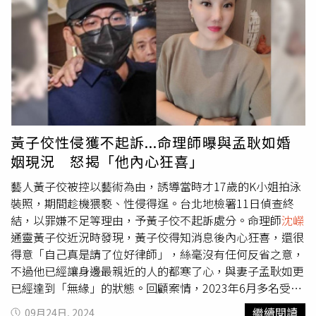
玄的是他竟也沒有責怪徐乃麟如此對他，他氣的是被徐乃麟
找她代言的「天后闆妹」都跟她切割，現在只能朝網紅路線
我說隨便你包，這樣沒尊重你嗎？還要怎樣？不要太過分
當眾羞辱的難堪，
沈嶸
形容這口氣被唐從聖「硬生生吞
經營。此外，
沈嶸
探查她身上還是有虛假的頻率，表示她現
了！」她事後也承認羞辱她的主持人正是綜藝大哥徐乃麟。
下」，但根本「卡在喉嚨咽不下去」。
沈嶸
更發現唐從聖身
在展現出的門面，有部分還是靠努力造作來堆積的。至於現
徐乃麟則拒絕道歉，認為只是節目上諧音梗的玩笑「那是話
上有「創傷症候群」的頻率，雖然唐從聖極力想在舞台商演
在剛辦完浪漫海島婚禮的幸福人妻劉芒，原先靠著可愛幽
外之音，不要再弄我了」，而製作單位也出面緩頰：「錄影
上展現戲劇功力，但卻是帶著創傷能量在表演，以至於他身
默、美麗時尚的形象接下很多高端產品代言，被爆出個性難
過程中所有參與者均無蓄意冒犯他人之情事」。命理師
沈嶸
上獨特的表演亮點消失，不復以往的自信從容、幽默搞笑，
搞、配合度差與租房衛生習慣邋遢等，丟掉許多大品牌代
通靈後指出，楊繡惠這次的反應這麼大，是因為她在過去有
這也正是唐從聖事業難有起色的原因。
沈嶸
總結這三人的運
言，粗估至少流失一年2千萬代言費。雖然現在還是有很多
類似的創傷，早年在秀場、演藝圈工作時，就經常被其他藝
勢，徐乃麟命格「連旺30年」 ，位居第一，目前旺運剛結
觀眾不在乎她的負評，也有公關團隊協助運作，但在尚未完
人開不得體的玩笑、貶低、人身攻擊等不當對待，這在她的
黃子佼性侵獲不起訴...命理師曝與孟耿如婚
束1年，仍有一些殘存的尾運支撐，勢頭如日中天，一般人
全洗刷負面形象前，廠商尚在觀望中。驚人的是，三人中唯
心裡烙下很深的印痕，受傷的情緒不斷累積，直到這次上徐
姻現況 怒揭「他內心狂喜」
很難撼動其地位；唐從聖只有「連旺10年」，目前旺運已
一具備「大紅大紫」明星命的竟然是劉芒，
沈嶸
表示劉芒非
乃麟節目，聽到「賤」觸動了傷痕，不滿情緒才大爆發，楊
過；而楊繡惠則完全沒有連旺格局，以命理的角度而言屬於
常有觀眾緣，原本好好經營下去，甚至有望成為一線女星，
繡惠其實並不是真的生氣，而是傷心，覺得自己被貼上了
藝人黃子佼被控以藝術為由，誘導當時才17歲的K小姐拍泳
「勞碌辛苦命」，之所以能有今天，靠的是她異常努力的打
只能說劉芒「生不逢時」，若在以前的70、80年代，美麗
「賤」的標籤。
沈嶸
表示，楊繡惠認為在演藝圈這樣險惡、
裝照，期間趁機猥褻、性侵得逞。台北地檢署11日偵查終
拼。以結論而言，這三人的糾紛中，楊繡惠與唐從聖就像小
的女星有大頭症或公主病是可以被接受的，但現在爆料風氣
艱難的環境中，自己憑藉著賣力敬業的表演與打不死的毅
結，以罪嫌不足等理由，予黃子佼不起訴處分。命理師
沈嶸
蝦米對上大鯨魚，完全沒有討到任何好處。
盛行，很容易被放大檢視，一旦流出負評就要花很大的心力
力，才能撐到現在，她認為自己在演藝圈打滾了這麼久，早
通靈黃子佼近況時發現，黃子佼得知消息後內心狂喜，還很
才能再爬起。
沈嶸
總結三人的起死回生指數，王思佳只有40
已不再是當年任人宰割的小咖，地位至少也是演藝圈大姊，
得意「自己真是請了位好律師」，絲毫沒有任何反省之意，
分，欲振乏力，用盡全部的力量也很難回到全盛時期，仍有
理應受到他人尊敬，而不是像早年一樣任人隨意開玩笑。事
不過他已經讓身邊最親近的人的都寒了心，與妻子孟耿如更
許多網友不買單，到現在香奈兒「COOO 19包」仍沒有被
實上她不但不覺得自己賤，反而認為自己是非常了不起的。
已經達到「無緣」的狀態。回顧案情，2023年6月多名受害
澄清，遭網友怒轟模糊焦點。
沈嶸
深入查詢原因，發現王思
另一方面，
沈嶸
深入通靈徐乃麟的腦波，確實徐乃麟內心並
者透過旅法網紅Zofia指控遭到藝人黃子佼性騷、侵犯，自
繼續閱讀
09月24日, 2024