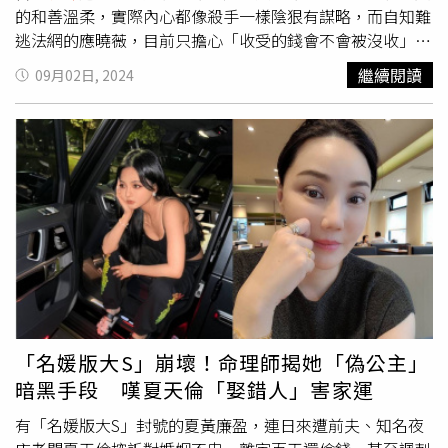
從目前的因果上來看，徐乃麟反而是跟唐從聖的過節較大，
張小燕現在對黃子佼非常失望，不想談論此事，也完全不想
的和善溫柔，實際內心都像殺手一樣陰狠有謀略，而自知難
至今都沒有真正化解，也難怪唐從聖在這次事件會留言聲援
被捲進去淌渾水，覺得跟黃子佼扯上關係是「自己人生中最
逃法網的應曉薇，目前只擔心「收受的錢會不會被沒收」。
楊繡惠。
大的汙點」。至於黃子佼的妻子孟耿如，今年4月
沈嶸
就發
台北地檢署偵辦京華城容積率弊案，國民黨北市議員應曉薇
繼續閱讀
09月02日, 2024
現兩人已由最好的緣分「先天正緣」轉為最糟的「刑剋」，
被查出金流異常，不但收受威京集團主席沈慶京逾4740萬
當時還是黃子佼刑剋孟耿如，導致孟耿如原本優質的形象大
元「善款」，還作為牽線人協助遊說市府提高容積率從中牟
跌，跟著黃子佼一起受到網友唾罵。現在
沈嶸
再度探查兩人
利，在28日遭搜索約談，29日則依《貪污治罪條例》違背
緣分，發現已經是「無緣」的狀態，表示現在存在兩人關係
職務行收賄罪向法院聲請羈押，北院認定其有逃亡及串滅證
中的只有無奈和沮喪，孟耿如對黃子佼更是徹底沒了男女之
之虞，30日清晨與共犯、威京集團主席沈慶京一樣遭裁定羈
情，已經有不想長相廝守的念頭，一切以女兒黃玉米為重，
押禁見。據悉，沈、應2人的辯護律師今（2日）早辦理律
為了大局不得不忍耐著；黃子佼則深知自己帶給妻子莫大的
見，最快今天下午、最遲明天會向高院提起抗告。從當家花
傷害，也沒有臉面再要求什麼。彼此都無力再規劃未來願
旦到資深議員，如今卻淪為階下囚，命理師
沈嶸
透過通靈應
景，正是黃子佼與孟耿如成為「無緣」夫妻的原因。這樣的
曉薇腦波，發現她的意念中確實有「從沈慶京處收受酬勞」
結果，也讓
沈嶸
不禁感嘆，原本黃子佼有大好前程，因不良
和「為沈慶京奔走『喬』事」的強烈正向訊號，另外，她還
業力與違背道德良知，而自毀前程，也讓兩位曾經最愛他的
有很多「隱藏訊息」，恐都是不法行為。而自知這次難逃司
女人棄他而去，只能說是自作自受，因果循環，報應不爽。
法制裁的應曉薇，目前腦中最擔心的事情竟然是「收受的錢
「名媛版大S」崩壞！命理師揭她「偽公主」
重視品行道德的命理師
沈嶸
也熱心公益，四年前發起「每月
會不會被沒收」，她先前欲飛往香港只是想避避風頭還沒想
暗黑手段 嘆夏天倫「娶錯人」害家運
捐十萬，持續二十年」公益計畫，至今捐款已累計達600萬
要逃亡，看情況發展如何再決定是否要回來，她認為如果沈
元，持續朝總目標「2400萬元（回饋台灣二十年）」邁
慶京沒事，即使她逃亡在外，沈仍會照顧她，沒想到卻成為
有「名媛版大S」封號的夏黃廉盈，連日來遭前夫、知名夜
進。本月
沈嶸
捐贈10萬元給「社團法人中華民國紅心字