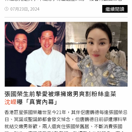
太Pam是「一起生活的好夥伴」，不論在事業或家庭都是堅
料李靖恩因嚴重破壞房間成為旅館業黑名單。消失半年後，
繼續閱讀
07月23日, 2024
實的後援，內心還是非常願意照顧、支持太太的；反觀太太
林靖恩在本月初因「偷吃他人外送」登上媒體版面，21日又
Pam則視江振誠為唯一真愛，愛情能量有100分，兩人未達
有人公布影片，顯示林靖恩在公園與一群看似街友的阿伯廝
正緣的原因正是因為「不對等的愛」。
沈嶸
指出，江振誠帶
混，穿著打扮與月初偷吃外賣時一模一樣，疑似在外流浪。
有「世界名廚」的天命，等於上天替他開了一條成功的高速
影片中可見，林靖恩與一群阿伯坐在公園，一名老人給她一
公路，而江振誠也確實達到了非常頂尖的成就、將天命發揮
根菸，而林抽了一口還給對方，之後，眾人開始分酒喝，一
的淋漓盡致，成為唯一把「世界50最佳餐廳」、《米其林指
名打赤膊的阿伯被同伴調侃「你就是肖想她（指林靖恩）而
南》、「世界百大名廚」頭銜均拿下的華人主廚，不論是新
已啦！」阿伯反駁「我還怕被她騎咧！」並轉頭要求林靖恩
加坡、港澳或台灣創辦的餐廳，接連榮獲最佳餐廳與米其林
「晚上睡在我旁邊的時候，你不可以越線喔！」命理師
沈嶸
二星的成就。不僅如此，江振誠的靈魂自帶「有錢人基
今年1月時就曾通靈過林靖恩的狀態，當時指出林靖恩精神
因」，具備成功的富人特質，「連旺15年」的命格更是讓他
狀況還好，認為外人根本不了解她、對她有許多誤解，正處
從2006年連旺到2021年，也是在這15年間他的事業快速翻
於「自刑」的狀態，呈現自暴自棄的現象，她的內心其實很
騰起飛，接連獲得全球各大獎項與獲選最佳廚師。但直到
希望原生家庭能夠給她一些幫助，也希望能和家人關係重修
張國榮生前摯愛被爆擁嫩男爽割粉絲韭菜
2022年連旺格局結束後，江振誠的運勢就開始走下坡，靠
舊好。時隔半年，
沈嶸
再度通靈調閱林靖恩的腦波，發現林
沈嶸
曝「真實內幕」
的是本身「優異的廚藝天命」延續事業氣運，但也不會像過
靖恩雖然有努力想要讓自己變好、試圖振作，但是因惡業纏
去一樣這麼旺，所以從2022年後，江振誠便不再獲獎摘下
身，導致心有餘而力不足。
沈嶸
指出，林靖恩是「孤苦無
香港巨星張國榮離世至今21年，其伴侶唐鶴德每逢張國榮忌
米其林星星。
沈嶸
進一步調閱江振誠的前世，發現江振誠前
依」的命格，且她的靈魂體有「行為失常」、「懶散」等業
日、冥誕或聖誕節都會發文悼念，但唐鶴德日前卻遭爆料早
世就是有錢的大老闆，平時就非常愛吃、懂吃，經常遊歷各
力，再加上她與李坤城交往而導致眾叛親離家人不諒解，使
就結交嫩男新歡，兩人還爽住張國榮舊居、不斷消費張國