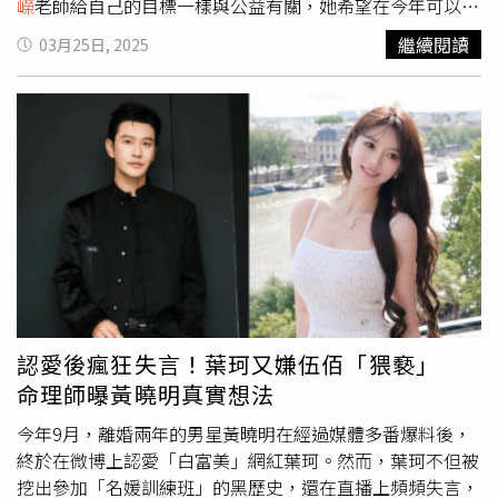
嶸
老師給自己的目標一樣與公益有關，她希望在今年可以有
餘力做更多善事，而行善的目標不僅僅限於人類，還包含動
繼續閱讀
03月25日, 2025
物們，希望可以發揮更多的力量幫助台灣社會需要幫助的弱
勢們。被問到命理學角度，如何看待那些遺棄、棄養的行
為，老師很嚴肅的呼籲：「隨意遺棄、棄養自己的毛小孩，
等同棄珍貴的生命於不顧，在因果上其實是犯了「遺棄」、
「不負責任」等惡業，而這些惡業往後都將返回棄養者身
上，不可不慎。」
沈嶸
老師目前家裡有兩隻兩隻可愛的馬爾
濟斯犬，一直都把牠們當自己的小孩一樣愛護，即使狗狗生
病，也一定會帶牠們去最好的動物醫院治療，把牠們當做人
類至親一般照顧，而這兩隻毛孩也帶給沈老師生活中很大的
快樂與安慰。提到流浪毛孩的議題，
沈嶸
老師分享：「每一
個毛孩都是一個珍貴的生命，看到無家可歸的毛孩們三餐露
宿街頭，真的很不忍心，希望大家都可以盡一份心力，幫助
認愛後瘋狂失言！葉珂又嫌伍佰「猥褻」
無家可歸的浪浪們可以有一個溫暖的避風港。
沈嶸
長年關注
命理師曝黃曉明真實想法
浪浪議題。（圖／財團法人流浪動物之家基金會提供）
今年9月，離婚兩年的男星黃曉明在經過媒體多番爆料後，
終於在微博上認愛「白富美」網紅葉珂。然而，葉珂不但被
挖出參加「名媛訓練班」的黑歷史，還在直播上頻頻失言，