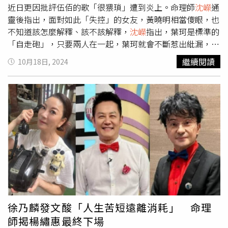
近日更因批評伍佰的歌「很猥瑣」遭到炎上。命理師
沈嶸
通
靈後指出，面對如此「失控」的女友，黃曉明相當傻眼，也
不知道該怎麼解釋、該不該解釋，
沈嶸
指出，葉珂是標準的
「自走砲」，只要兩人在一起，葉珂就會不斷惹出紕漏，甚
至會帶衰黃曉明。黃曉明早在今年5月就被爆料疑似熱戀網
繼續閱讀
10月18日, 2024
紅企業家葉珂，更有網友指出女方已婚育有2子，黃曉明疑
似當「小王」，當時女方發表聲明表示已離婚，但沒有承認
兩人的關係。直到今年中秋節，網路上盛傳他們兩人已秘
婚，最後才由黃曉明在微博上發文「抱歉占用公共資源，大
家別猜啦，我們在一起了」，並大方標記葉珂。而兩人認愛
後，葉珂先是被網友踢爆她疑似是「名媛訓練班」（天王嫂
特訓營）的一員，透過培訓班把自己包裝成白富美，在社群
平台中曬出的一系列炫富照片更和多位網紅「撞款」，疑似
「共用拍攝道具」；接著又因為講出「獨ONE無TWO」這
種自創辭彙遭群嘲。日前，她更在直播上聲稱「伍佰猥瑣的
歌」、「《今天你要嫁給我》之類很丟人的曲目」，得罪不
少歌迷，遭批「沒文化就是這樣」。面對葉珂接連的失控，
徐乃麟發文酸「人生苦短遠離消耗」 命理
黃曉明至今仍選擇保持沉默。對此，
沈嶸
通靈黃曉明腦波，
師揭楊繡惠最終下場
發現他確實有意識到葉珂近期的直播發言很脫序，之所以不