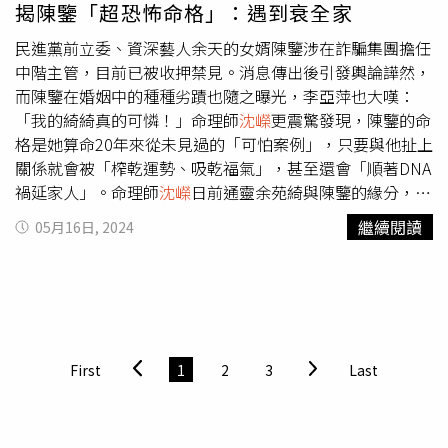
揭陳鑒「超恐怖命格」：遇到衰全家
諒解」、「痛苦」、「失望」、「報復心」、「仇恨」和
會衰減。
沈嶸
還特別提醒歐陽娜娜要持續精進演技、音樂實
「自毀」的不良業力，加上孫安佐從小養尊處優，他的腦波
力，不然會「後繼無力」的現象，容易被演藝圈「長江後浪
民進黨前立委、資深藝人余天的女婿陳鑒涉在詐騙集團擔任
中認為「既然不需努力就能過好日子，那為何還需要努
推前浪」給淹沒。
沈嶸
總結：「不論是『富貴一生』或『金
中階主管，目前已被收押禁見。消息傳出後引發輿論譁然，
力？」這也使得孫安佐有「無責任感」的業力，這個不良業
鑽桃花』命格，都是能夠賺大錢的特殊富貴格局，這是家庭
而陳鑒在婚姻中的種種劣蹟也隨之曝光，李亞萍也大嘆：
力讓他即使24歲表現卻仍像個小男孩一樣，無法對自己的行
中少見的貴女命格，能夠成為家族之光，小S與傅娟能夠生
「我的綺綺真的可憐！」命理師
沈嶸
更震驚發現，陳鑒的命
為負責，總是惹得母親狄鶯傷心難過。最後，
沈嶸
通靈聖靈
到這樣的女兒非常有福氣，許韶恩與歐陽娜娜未來的表現值
格是她算命20年來從未見過的「可怕案例」，只要與他扯上
針對孫安佐給出解方：「聖靈建議孫安佐的情況需要儘速就
得大眾期待，祝福兩人未來人生都能一路長紅。」
關係就會被「榨乾運勢、吸乾福氣」，甚至還會「順著DNA
醫，趕快得到正確醫治，不能再拖延，以免病情惡化發生憾
禍延家人」。命理師
沈嶸
日前通靈余苑綺與陳鑒的緣分，驚
事。另外，建議狄鶯對孫安佐要做到『真正的放手』，讓兒
呼算命20年來從沒見過這種可怕案例！
沈嶸
指出，余苑綺與
繼續閱讀
05月16日, 2024
子對自己的所有行為負責，不要再出手幫他，也不要輕易給
陳鑒根本不適合結婚，從一開始就是「刑剋」關係，而且是
他財產，畢竟孫安佐已經成年，應該要讓他承受自己不成熟
陳鑒刑剋余苑綺，兩人在一起不僅會讓余苑綺的健康加速惡
所造成的後果，讓他『從小男孩成長為男人』，必要時甚至
化，更可怕的是，這股剋害之力強大到，甚至在余苑綺離世
要交給父親孫鵬管教。」
後還繼續順著她的DNA「溯源」，帶衰所有跟余苑綺有關的
家人。再細查陳鑒的運勢及命格，
沈嶸
驚訝發現，陳鑒是
「無運之人」，命格更是極為特殊的「敲骨吸髓格」，還帶
First
1
2
3
Last
有破敗資財、損害他人之相，不僅剋害家人，是標準的「剋
妻」命，只要與他有連結就會被榨乾運勢、吸乾福氣，逐漸
倒楣，直到最終被吸乾、不能再吸，最終禍延家人為止。這