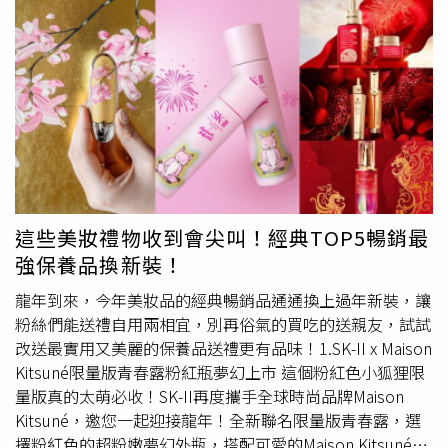
入手！即日起至2/15消費滿22,000元即贈1,000元中油加油
卡、滿36,000元能獲得市價5,999元的烘被烘鞋機喔。（圖
／品牌提供）居家放鬆第二招:泡杯花草茶療癒身心靈在家
想喝點東西時，點手搖飲會發胖、喝酒又太傷身？現在很多
女生都改泡「Angel’s Brew天使神諭茶」，在採用獨立填
氮保鮮封裝的茶包內，是嚴選歐洲之葉(Euro-Leaf)有機認
證草藥植物，創辦人Vicky Wang協同德國草藥配方師，透過
大自然花草的營養及特性調配出幫助我們舒緩身心、開啟心
靈能量的茶飲，讓你喝下的每一口茶既香氣順口又能兼具治
癒效果。每個茶包吊卡上還有身心靈老師鑄籤提供專屬「靈
這些美妝禮物收到會尖叫！經典TOP5暢銷最
性能量茶籤」，是宇宙要告訴享用茶的人當下的訊息喔。
強保養品換新裝！
（圖／品牌提供）居家放鬆第三招:滑滑手指就能滿足血拚
慾！女生嘛~~說到放鬆，還有什麼比買東西更能紓解壓力
龍年到來，今年美妝品的經典暢銷品通通換上過年新裝，讓
呢？而且現在很多品牌都有線上通路，不管是官網旗艦店還
粉絲們能送禮自用兩相宜，別再俗氣的買吃的送親友，試試
是配合LINE GIFT開站，有些獨家優惠可是實體百貨通路也
改送最實用又美麗的保養品送禮更有品味！1.SK-II x Maison
搶不到的，讓你不用舟車勞頓現場人擠人，直接在家一指搞
Kitsuné限量版青春露粉紅瓶夢幻上市 這個粉紅色小狐狸限
定好方便。為慶祝
法國嬌蘭
LINE禮物於2/1盛大開站，2/1
量版真的太萌必收！SK-II再度攜手全球時尚品牌Maison
至2/14開站慶期間推出多款「浪漫粉漾緞帶包裝禮盒組」，
Kitsuné，邀您一起迎接龍年！全新聯名限量版青春露，選
無選擇障礙的送禮救星，一鍵下單禮物直達摯愛手中！（圖
擇粉紅色的超粉嫩夢幻外瓶，搭配可愛的Maison Kitsuné經