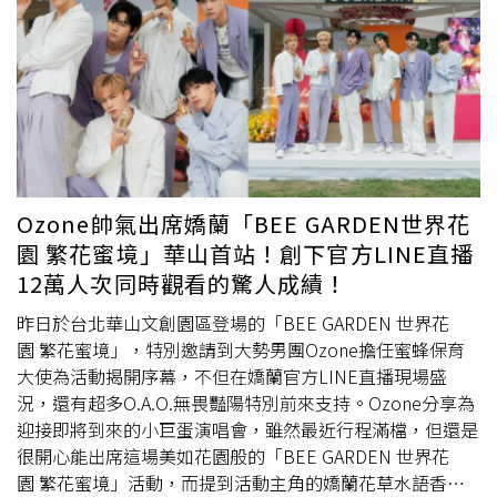
中性香氛，全數在櫃上登場，不管是重口味的濃烈美食調或
2. 上傳打卡照，送每日限量「香氛小花吊飾」3. 消費
是木質調、花香調、皮革調，通通找得到，絕對是香氛迷必
即贈「香氛針織花卡」4. 單筆香氛滿萬，享限定「香氛
逛的最新品牌，而且品牌也推出SOLFÉRINO PARIS 5入15
禮盒包裝服務」5. 6/6～6/30 購買花草水語任一件，加贈
ML淡香精禮盒組，裡面包含01塞納河遊夢、03皇家茶敘、
「皇家蜂王乳蜜露15ml」6. 花草水語系列任選2件享9折
06星耀巴黎、08芳登之吻、09伏爾泰一見傾心，讓你一次
優惠活動現場完成體驗，享限量「香氛明信片」及限量「療
擁有多種香氣。​全新登場歡慶開幕：三重限量贈禮A. 品牌精
癒4件禮」，包含「皇家蜂王乳平衡油精華 體驗禮」、「皇
緻贈禮凡於活動期間單筆消費不限金額，即可獲贈品牌精緻
家蜂王乳雙導精華 體驗禮」、「花草水語香氛針管」與
陶瓷擴香片＋專屬綠色絨布束口袋。陶瓷以品牌標誌與放射
「蜜源種子」！（款式依現場為準，數量有限，贈完為
Ozone帥氣出席嬌蘭「BEE GARDEN世界花
狀光芒設計，可懸掛於衣櫥、隨身包或車內，持續散發細膩
止。） （圖／品牌提供） BEE GARDEN療癒好禮_活動期
園 繁花蜜境」華山首站！創下官方LINE直播
香氣。數量有限，贈完為止。（圖／品牌提供）B. 品牌客
間（0606-0810）於「BEE GARDEN 心之沉浸 療癒花園蜜
12萬人次同時觀看的驚人成績！
製服務凡購買125ml淡香精，即可於瓶身背面任選三款獨家
境」活動現場消費香氛滿萬，享「限定禮盒包裝服務」（圖
設計貼紙，將巴黎插畫化作專屬浮雕，增添收藏價值。限量
／品牌提供）2.義式香氣的巡遊盛宴！Acqua di Parma「地
昨日於台北華山文創園區登場的「BEE GARDEN 世界花
設計，贈完為止。（圖／黃筱婷攝）C. 巴黎插畫明信片凡於
中海珍釀淡香精系列」＋夏日活動開跑義大利百年香氛品
園 繁花蜜境」，特別邀請到大勢男團Ozone擔任蜜蜂保育
活動期間單筆消費不限金額，即可獲得巴黎插畫明信片乙
牌 Acqua di Parma 推出全新「地中海珍釀淡香精系列」，
大使為活動揭開序幕，不但在嬌蘭官方LINE直播現場盛
張，作為SOLFÉRINO專屬的城市紀念。數量有限，贈完為
採兩個月慢工浸釀技術，從人氣香氣進化出三款珍釀淡香精
況，還有超多O.A.O.無畏豔陽特別前來支持。Ozone分享為
止。
——卡布里香橙、阿瑪爾菲無花果、帕納里加州桂，香氣更
迎接即將到來的小巨蛋演唱會，雖然最近行程滿檔，但還是
加深邃綿長。Acqua di Parma 地中海珍釀淡香精系列，以金
很開心能出席這場美如花園般的「BEE GARDEN 世界花
黃香調和藍瓶設計描繪義式夏日。（圖／品牌提供）Acqua
園 繁花蜜境」活動，而提到活動主角的嬌蘭花草水語香氛