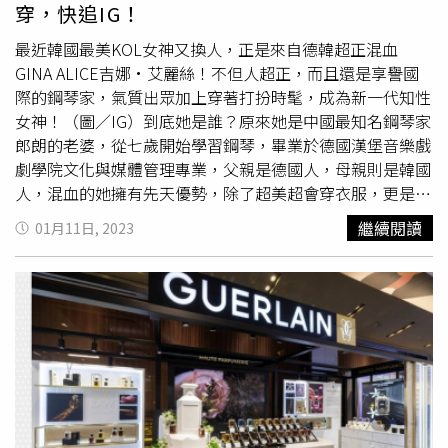
穿，快追IG！
話題字。*聞香扇款式以現場為準，此為示意圖*聞香扇數量
有限，贈完為止
最近韓國最美KOL女神又換人，正是來自德韓超正混血
GINA ALICE吉娜·艾麗絲！不但人超正，而且還是享譽國
際的鋼琴家，氣質出眾加上穿著打扮時髦，成為新一代知性
女神！（圖／IG）到底她是誰？原來她是中國最知名鋼琴家
郎朗的老婆，從七歲開始學習鋼琴，畢業於德國漢堡音樂戲
劇學院文化與媒體管理專業，父親是德國人，母親則是韓國
人，混血的她擁有先天優勢，除了超美超會穿衣服，更是才
女，彈了一手好鋼琴！2019年，她舉辦首場鋼琴獨奏音樂
繼續閱讀
01月11日, 2023
會，獲得了業界的好評！另外大家所熟知的電影《冰雪奇
緣》中的中文推廣曲也是她唱的唷！（圖／IG）就在她的鋼
琴和演藝事業都達到一個巔峰之際，最近頂級保養品牌嬌蘭
也宣布簽下她，擔任蘭鑽全球形象大使。對於素來熱衷於結
合藝術與自身工藝的嬌蘭而言，攜手吉娜·艾麗絲無疑是再
適合不過的合作。而為開啟這樣的夥伴關係，嬌蘭有幸在即
將到來的宣傳活動與吉娜·艾麗絲密切合作，推廣全新的蘭
鑽系列創新產品：「蘭鑽極萃氧生微晶精」。吉娜·艾麗絲
Gina Alice擔任
法國嬌蘭
蘭鑽全球形象大使。（圖／品牌提