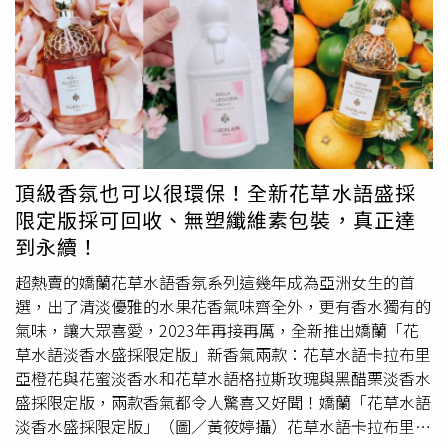
比較喜歡偏木質調的香氣，今天噴的就是GUERLAIN嬌蘭的
讓圓潤的臉蛋變得修長！ View this post on Instagram A
「藝術沙龍靜日沉思淡香精」，施柏宇說：『這支香水讓我
post shared by 박보영 ParkBoYoung
感覺到非常舒服CHILL！了解到這瓶香水背後的意義更喜歡
(@boyoung0212_official)
它，據說是以舉世聞名的法國雕塑家羅丹的作品《吻》為靈
感，透過白麝香與橙花打造出非常乾淨、柔軟、舒服的味
道，純粹的香氣，猶如簡潔的白色裝束，不用過於矯飾一樣
充滿態度。」另外，施柏宇也推薦「藝術沙龍 綠野悸動淡
香精」:「這款混合了柑橘、清新草本、還有麝香，是一款
頂級香氛也可以很環保！全新花草水語盛採
既紓壓又有活力的香氛，適合各種場合，無非男女，相信你
限定版採可回收、無塑纖維素包裝，真正達
們噴了都會喜歡~」。此外，施柏宇還加碼推薦「藝術沙龍
到永續！
迷夜橙花淡香精」，他說這款香氣非常特別，強調以白色花
香與煙熏茶香調和，所創造出的明亮、黑白對比，猶如戲劇
超熱賣的嬌蘭花草水語香氛系列這幾年成為亞洲女生的首
一般充滿張力，完全把香水層次帶到不同的境界。（圖／品
選，出了清淡優雅的水果花香氣味齊全外，更有香水獨有的
牌提供）
法國嬌蘭
「藝術沙龍香氛藝廊」期間限定精品店，
氣味，讓大眾喜愛，2023年再接再厲，全新推出嬌蘭「花
為期至 2023 年 8 月 31 日，共推出 21 款香氛、 4 款私密時
草水語淡香水盛採限定版」新香氣兩款：花草水語卡拉布里
光香氛、4 款芳香潔手露及潤膚乳，以及多款香氛蠟燭及室
亞橙花與花蜜淡香水和花草水語格拉斯玫瑰與黑醋栗淡香水
內擴香，可以完整呈現從個人到居家的香氛層疊。期間限定
盛採限定版，兩款香氣都令人驚喜又好聞！嬌蘭「花草水語
精品店更首次推出50ml size的高訂香氛系列，讓你更容易
淡香水盛採限定版」（圖／黃筱婷攝）花草水語卡拉布里亞
入門，並提供法式禮盒包裝及客製化瓶身服務，是所有愛香