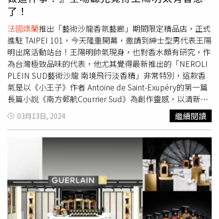
命定香：花草水語沉香柚木淡香精、文廷命定香：花草水語
了！
陽光甜橘淡香精！佳辰最愛的命定香「花草水語 漫天繁花
淡香精」，其香氣猶如色彩繽紛的花束，當他第一次聞到漫
法國嬌蘭
推出「藝術沙龍香氛藝廊」期間限定精品店，正式
天繁花淡香精時，腦中浮現的就是一種「華麗又真誠的情
進駐 TAIPEI 101，今天隆重開幕，邀請到紳士型男代表王陽
感」（圖／源自ELLE.com）子翔最愛的命定香「花草水語
明出席活動站台！王陽明帥氣現身，也對香水頗有研究，作
琢白岩蘭橙花淡香精」，結合柔美的橙花、爽朗的無花果和
為台灣極致品味的代表，他尤其覺得最新推出的「NEROLI
活力感的佛手柑，聞起來是很清新的木質調澄澈、透明的風
PLEIN SUD藝術沙龍 南境飛行淡香精」非常特別，這款香
格，噴上它為我的表演帶來爆發力！味道聞起來是很清爽的
氣是以《小王子》作者 Antoine de Saint-Exupéry的第一篇
木質，會讓他有種瞬間來到海島國家的感覺（圖／源自
長篇小說《南方郵航Courrier Sud》為創作靈感，以清新的
ELLE.com）。哲言最愛的命定香「花草水語 晨霧玫瑰淡香
橙花，搭配肉桂、生薑等香料為香氣，讓他覺得太讚啦！王
繼續閱讀
03月13日, 2024
精」有著清晨濕潤的玫瑰與蜜桃香氣，這吸引了在一天之中
陽明手裡拿的就是最新推出的「NEROLI PLEIN SUD藝術沙
最愛清晨的哲言！溫和清甜絲毫不帶衝突感的香氛，噴上以
龍 南境飛行淡香精」（圖／候世駿攝影、品牌提供）另
後，也給予哲言一種「走花路」的鼓舞，讓他充滿期待地說
外，談到平時萬一跟老婆鬧彆扭了，他會故意噴香水引起老
道：「我的夢想是成為一個巨星，我會堅定地繼續做喜歡的
婆的注意嗎？然後又會怎麼解決？他很MAN的說：『我會先
事，也希望每個人都能相信自己都是最獨特的存在。」（圖
噴上最愛的GUERLAIN「TOBACCO HONEY藝術沙龍 琥珀
／源自ELLE.com）。煥鈞最愛的命定香「花草水語 薔薇之
菸草淡香精」示意，然後他說，不管自己對或錯，我一定會
木淡香精」揉合精緻的玫瑰花香與沉穩的檀香，他很喜歡這
先低頭，老婆永遠是對的！』這一番話讓全場大讚果然是好
樣的層次感變化；而煥鈞也想透過和粉絲分享自己喜歡的香
老公！另外王陽明也分享平時如果想跟老婆暗示晚上『想
氣，代表就像是種雙向奔赴，能互相扶持著邁向幸福的未
要』的話，他會噴上自己最愛的GUERLAIN「TOBACCO