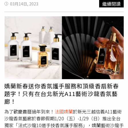
橙花與花蜜淡香水盛採限定版擁有出全新的橙花香氣。嬌蘭
繼續閱讀
03月14日, 2023
人本季絕對不可錯過的香氛盛典。（圖／品牌提供）首次在
蜂蜜萃取物恰好是
法國嬌蘭
調香師過去用來萃取橙花香精的
嬌蘭L'Art & La Matière 藝術沙龍香氛藝廊期間限定店開店
同一叢花朵、同一叢橙花樹。為了展現蜂蜜的優雅花香、酸
時刻，推出50ML小ML的尺寸，入手頂級香水更容易！（圖
甜橙花香調，嬌蘭運用了一道特殊工法，多用以保留易揮發
／品牌提供）
合成物質，來還原新鮮水果香調。嬌蘭更首次採用樹脂層析
管柱進行吸收作業，以保留造就橙花蜂蜜獨特香氣的氣味分
子。整個香水透過蜂蜜的甜美氣味搭配橙花的花香調與優雅
精緻氣味，讓人想一噴再噴！GUERLAIN花草水語-卡拉布
里亞橙花與花蜜淡香水 盛採限定版125ml/6370元（圖／黃
筱婷攝）GUERLAIN花草水語格拉斯玫瑰與黑醋栗淡香水盛
採限定版則是亞洲女生最喜歡的玫瑰，但這款玫瑰更加甜蜜
可人，採用新鮮採摘玫瑰的嬌嫩氣味，有別於原作晨霧玫瑰
淡香水，選用來自法國格拉斯的獨家有機玫瑰純露，以當地
嬌蘭新春送你香氛護手服務和頂級香扇新春
珍寶千葉玫瑰蒸餾製成。用新鮮玫瑰純露取代純水稀釋香氛
題字！只有在台北新光A11藝術沙龍香氛藝
濃度，為「花草水語-格拉斯玫瑰與黑醋栗淡香水 盛採限定
廊！
版」帶來全新的玫瑰層次，在調性與靈魂中增添寫實大膽感
受。GUERLAIN花草水語-格拉斯玫瑰與黑醋栗淡香水 盛採
為了歡慶農曆過年到來！
法國嬌蘭
於新光三越信義A11藝術
限定版 125ml/6370元（圖／黃筱婷攝）最環保又時尚的外
沙龍香氛藝廊於春節假期1/20（五）-1/29（日）推出全台
包裝！嬌蘭全線都是最認真在執行永續環保的前鋒品牌！這
獨家「法式沙龍10道手技香氛護手服務」，嬌蘭藝術沙龍手