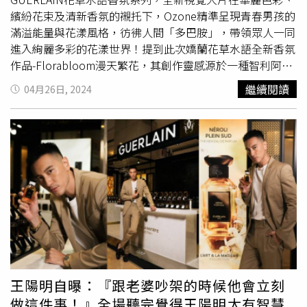
（圖／黃筱婷攝）夏日香氣快閃！Acqua di Parma香氛明信
5/31起至7/28於全台巡迴舉辦，首站於5/31~6/2在台北華
繽紛花束及清新香氛的襯托下，Ozone精準呈現青春男孩的
片DIY＋香氛車登場香氛明信片DIY｜專櫃試香即可免費參加
山文創園區登場。（圖／品牌提供）活動期間至全台「BEE
滿溢能量與花漾風格，彷彿人間「多巴胺」，帶領眾人一同
挑選條紋設計與香氣蓋印，打造專屬氣味明信片，每日限量
GARDEN世界花園 繁花蜜境」，跟著蜜蜂足跡探索三大花
進入絢麗多彩的花漾世界！提到此次嬌蘭花草水語全新香氛
贈送。珍釀夏日 香氛車巡遊｜全台唯一1:1義式香氛車現身
園蜜境並集滿4個蜜蜂印章，即可兌換「嬌蘭明星4件禮」，
作品-Florabloom漫天繁花，其創作靈感源於一種智利阿他
於指定日消費可獲贈義式冰棒一支，活動期間限定、數量有
指定場次完成蜜蜂足跡打卡再享「隨身花袋禮」。（圖／品
加馬沙漠(Atacama Desert)中極為罕見的自然現象-「沙漠花
繼續閱讀
04月26日, 2024
限！Acqua di Parma義式香氛車快閃全台巡遊，結合香氛體
牌提供）現場購買花草水語香氛除了能享有首次限定推出的
海 繁花綻放Superbloom」，指的是在乾旱地區經過一段時
驗與夏日驚喜。（圖／黃筱婷攝）活動時間：微風信義 2F
客製化繫繩服務，再加贈「法式繁花香氛領巾」喔。（圖／
間的強降雨過後，乾枯的土地會披上一層數以千計的花朵絨
專櫃手印香氛明信片活動 專櫃：7/1-7/31珍釀夏日 海島巡
品牌提供）
毯，將沙漠幻化為令人屏息的片刻花園；而這個百花齊放的
遊香氛車 二樓手扶梯左手邊 7/5-6、7/12-13 凡消費即可免
夢幻景緻，也正如同由選秀節目出道的Ozone，經過層層試
費獲得限量冰棒乙支。手印香氛明信片活動 專櫃 凡臨櫃試
煉、過關斬將，最終站上出道舞台，為台灣演藝圈乾涸已久
香即可免費享有，每日數量有限，送完為止。誠品480 1F專
的偶像團體市場，注入新生命與新話題！呼應「花草水語
櫃： 6/9-6/30珍釀夏日 海島巡遊香氛車 一樓右方入口
漫天繁花香氛」所傳達的意念，Ozone六個團員也各自以不
處 6/14-15、6/21-22凡消費即可免費獲得限量冰棒乙支！
同的風格盛放出燦爛的花朵，同時期盼其演藝之路能如璀璨
的花徑一般，一路走在讓人目眩神迷的幸福花路上。六位成
員專屬命定香大公開！這次六個成員都選出了自己的命定香
氣，佳辰命定香：花草水語漫天繁花淡香精、子翔命定香：
花草水語琢白岩蘭橙花淡香精、哲言命定香：花草水語晨霧
王陽明自曝：『跟老婆吵架的時候他會立刻
玫瑰淡香精、煥鈞命定香：花草水語薔薇之木淡香精、祖安
做這件事！』全場聽完覺得王陽明太有智慧