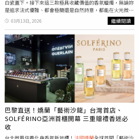
白瓷蓋下。接下來這三款極具收藏價值的香氛蠟燭，無論妳
是追求法式優雅、都會極簡還是自然詩意，都能在火光微亮
間，找到屬於妳的居家靈魂，也是妳在忙碌日常中，最值得
繼續閱讀
03月13日, 2026
擁有的感官慰藉。嬌蘭 居家藝術香氛蠟燭
法國嬌蘭
以經典
香調「嬌蘭香（Guerlinade）」為核心，開啟百年香氛世家
篇章。由佛手柑、玫瑰、茉莉、鳶尾、香草與零陵香豆6大
珍稀原料構成的嬌蘭香，近兩世紀以來貫穿品牌多款傳奇香
氛之作，成為辨識度極高的嗅覺印記。如今嬌蘭以此為延
伸，推出「Art de Vivre居家藝術系列」，將標誌性香氣帶
入生活空間。居家藝術系列涵蓋香氛蠟燭、香氛皂與車用擴
香，由嬌蘭香氛創意總監兼調香師戴芬．潔克（Delphine
Jelk）精心打造，對應嬌蘭香6大香氛原料精髓。嬌蘭「Art
de Vivre居家藝術系列」，將標誌性香氣帶入生活空間。
（圖／品牌提供）居家藝術系列核心產品「居家藝術香氛蠟
燭」推出9款蠟燭，採可補充與客製化設計，其中囊括6款全
巴黎直送！嬌蘭「藝術沙龍」台灣首店、
新精粹香氛蠟燭外，亦延續原版蠟燭熱賣香型，重新打造出
SOLFÉRINO亞洲首櫃開幕 三重贈禮香迷必
3款香氛蠟燭。配方以極高品質的蜂蠟乳打造，賦予嬌蘭香
收
氛絕佳柔和的香調。「居家藝術香氛蠟燭杯」共推出6款，
融入品牌經典蜜蜂徽飾與八角瓶身元素設計，每款雙色蠟燭
台北微風信義化身香氛新地標！
法國嬌蘭
全球首間「藝術沙