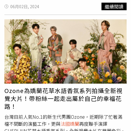
di Parma 香氛皂系列（三款）：帕納里加州桂、卡布里香
系列，六位成員身為資深香民，當然也有各自喜歡的香水，
繼續閱讀
06月02日, 2024
橙、阿瑪爾菲無花果，靈感來自金黃果實造型（圖／品牌提
佳辰推薦今年全新推出的「花草水語漫天繁花淡香精」，他
供）香水怎麼噴才持久？加入「香氛型保養」這招，全身從
說第一次聞到漫天繁花淡香精時，腦中就浮現一種『華麗又
唇到髮都在發香！三款地中海珍釀香氣，開啟義式感官旅程
真誠的情感』；子翔則是喜歡「花草水語琢白岩蘭橙花淡香
這次Acqua di Parma以義大利三大經典風景為靈感，將地中
精」，每次表演前都會噴上這款香氛，讓他充滿能量、為表
海的陽光、果實與土地轉譯成三款極具故事感的香氣，無論
演帶來爆發力！哲言喜愛能帶給人溫和清甜、充滿希望感覺
你鍾情清新果香、鹽系海風或木質深邃調，都能找到你的專
的「花草水語晨霧玫瑰淡香精」；木質香調控的煥鈞鍾愛
屬氣味旅伴：帕納里加州桂珍釀淡香精前調為枸櫞、鼠尾
「花草水語薔薇之木淡香精」，有著精緻的玫瑰花香與沉穩
草、杜松果實，清新卻帶點草本粗獷；中調以香桃木與薰衣
的檀香，他會在重要的約會或日子噴上它；文廷喜歡噴上
草交融沒藥香氣，層次明顯；基調廣藿香、乳香與勞丹脂精
「花草水語陽光甜橘淡香精」後獲得的活力溫暖的療癒感；
萃堆疊出大地氣息的溫暖尾韻，是喜愛自然沉穩調性者的首
祖安最推薦的是「花草水語沉香柚木淡香精」，帶有柚子的
選。卡布里香橙珍釀淡香精以義大利陽光柑橘調開場，融合
水果清香讓人有種身處在森林裡的感覺，很適合在需要放鬆
血橙、苦橙、柑橘香氣，帶來明亮爽朗的第一印象；中調鹽
的時候噴！（圖／品牌提供）（圖／品牌提供）嬌蘭「BEE
Ozone為嬌蘭花草水語香氛系列拍攝全新視
感礦物質與迷迭香、羅勒交織如海岸微風；基調則以麝香、
GARDEN 世界花園 繁花蜜境」備有許多活動闖關體驗禮與
覺大片！帶粉絲一起走出屬於自己的幸福花
琥珀與雪松畫下乾淨柔和的句點。阿瑪爾菲無花果珍釀淡香
滿額禮，好逛又好玩，更可以前來體驗花草水語香氛多達
路！
精最具果香柔美氣息的一款，前調由葡萄柚、檸檬與血橙組
400種的mix & match疊香組合和「客製化繫繩服務」，可
成清爽基礎；中調無花果與鳶尾根交織出奶香綠感；尾韻則
搭配出專屬自己的香水，Ozone力邀大家一起來這盡情試
台灣目前人氣No.1的新生代男團Ozone，近期除了忙著滿
透過東加豆、琥珀與龍涎香堆疊出性感木質感，令人沉醉不
香、沉浸於世界花園，跟Ozone的每位成員一起開心走花
檔不間斷的演藝工作，更與
法國嬌蘭
再度聯手演譯
已。Acqua di Parma 地中海珍釀淡香精系列一次獻上三款
路！2024
法國嬌蘭
「BEE GARDEN 世界花園 繁花蜜境」自
GUERLAIN花草水語香氛系列，全新視覺大片在華麗色彩、