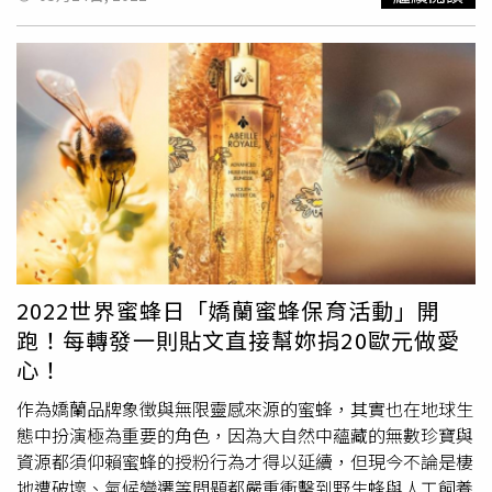
毒一起釋放出來了，也許吧！就是因為人類的不珍惜，過度
砍伐地球資源，空氣汙染、環境汙染，所有的汙染最終還給
我們，電影上演的那些人類終究會被地球反撲的情節，好像
真的正在發生中！地球人口過剩、汙染過剩，所以物競天擇
的狀況下，勢必要淘汰一些人，才能正常運作！ （圖／歐
舒丹、永在林業提供）但難道沒有別的方法讓我們人類遠離
病毒逃過一劫？其實這幾年來， 全球有許多環保人士和大
型企業積極參與永續計畫， 就在我們每天製造垃圾多到地
球已經無法負荷的同時，身為地球一份子的你我是不是該從
自身做起，愛地球做環保才是真的是唯一遠離病毒的生路！
安潔莉娜裘莉X
法國嬌蘭
X聯合國的養蜂計畫牽一髮動全身，
世界上若沒有蜜蜂，將會是如何呢？蜜蜂數量下降將造成世
2022世界蜜蜂日「嬌蘭蜜蜂保育活動」開
界糧食短缺、生物營養不良、危害環境安全，食物鏈的影響
跑！每轉發一則貼文直接幫妳捐20歐元做愛
就是這麼殘酷，而解決這些問題成為嬌蘭堅持的目標。今年
心！
嬌蘭X聯合國教科文組織(UNESCO)合作之 Women For
Bees 蜂之女力計畫已經第二屆，這個培訓在柬埔寨展開！
作為嬌蘭品牌象徵與無限靈感來源的蜜蜂，其實也在地球生
由蜂之女力計畫教母、同時也是嬌蘭品牌謬思的好萊塢女星
態中扮演極為重要的角色，因為大自然中蘊藏的無數珍寶與
安潔莉娜·裘莉(Angelina Jolie)發起長達六個月的養蜂培訓
資源都須仰賴蜜蜂的授粉行為才得以延續，但現今不論是棲
計畫。 （圖／嬌蘭提供）裘莉帶領蜂之女力計畫第一屆畢
地遭破壞、氣候變遷等問題都嚴重衝擊到野生蜂與人工飼養