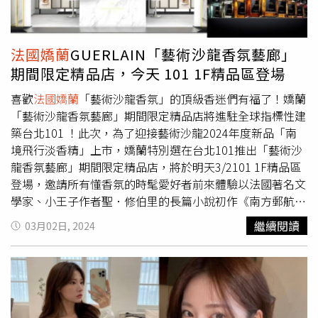
來，一起和粉絲走上花路（圖／源自ELLE.com）。祖安最
HONEY藝術沙龍 琥珀菸草淡香精」，它結合菸草、皮革、
愛的命定香「花草水語 沉香柚木淡香精」，充滿躍動感的
煙燻味，又帶著蜂蜜的香氣，有種神秘低調感！這也打破謠
酸香柚子與溫暖的雪松、神聖的沉香是十分新鮮的組合，祖
言，看來兩人依然很恩愛唷！王陽明最愛的是這款
法國嬌蘭
GUERLAIN「藝術沙龍香氛藝廊」
安說「柚子不僅有水果清香，在香氣中還帶點苦澀，我覺得
GUERLAIN「TOBACCO HONEY藝術沙龍 琥珀菸草淡香
期間限定精品店，今天 101 1F精品區登場
很真實、很細膩，讓人有種身處在森林裡的感覺。」（圖／
精」，帶有菸草、皮革、煙燻味，又帶著蜂蜜的香氣！（圖
源自ELLE.com）。文廷命定香「花草水語 陽光甜橘淡香
／品牌提供）談到女兒，王陽明眼泛淚光地說：『本來女兒
喜歡
法國嬌蘭
「藝術沙龍香氛」的頂級香迷們有福了！嬌蘭
精」用溫潤的橙花與熱情的義大利柑橘打造熱力四射風格，
都會說我的男朋友是爸爸，但最近她居然有另一個男朋友，
「藝術沙龍香氛藝廊」期間限定精品店將進駐全球指標性建
「每一次噴上它都讓我覺得好親近、好舒服。」而這樣溫暖
是朋友的小孩，讓他有點失落！他還特別跟女兒說：『以後
築台北101 ！此次，為了迎接藝術沙龍2024年度新品「南
明亮的心情，對文廷來說也像是在走花路般，他希望能抱著
交的男朋友要讓爸爸先看過！』醋勁十足笑翻全場！至於其
境飛行淡香精」上市，嬌蘭特別選在台北101推出「藝術沙
這樣的心意，好好愛著自己想守護的人事物（圖／源自
他香氣，他說如果是平常每天都要噴，他會推薦「MUSC
龍香氛藝廊」期間限定精品店，將於明天3/2101 1F精品區
ELLE.com）！嬌蘭花草水語香氛全系列共有13支淡香水及
OUTREBLANC藝術沙龍 靜日沉思淡香精」，是一種非常乾
登場，邀請所有懂香氛的時髦愛好者前來體驗以法國著名文
7支淡香精，每支都以花園及天然美景為創造靈感，不只能
淨舒適的香氣，也很都會感，感覺有如乾淨白襯衫的純淨
學家、小王子作者聖．修伯里的長篇小說初作《南方郵航》
單噴，還可享受香氛層疊帶來的變化及多樣性，多達400種
感！此外，剛好明天也是白色情人節，他自己主動說想要送
為靈感創作的全新香氛，感受橙花飄向南方，優雅香氣在空
繼續閱讀
03月02日, 2024
組合，讓你可以各種充滿大自然氛圍的不同香調，輕鬆打造
老婆蔡詩蕓「ROSE CHERIE藝術沙龍 親愛的玫瑰淡香
中飛揚，帶來令人陶醉的辛香料和木質香氣的嗅覺畫面。
專屬於你的香氛風格及想傳達的生活態度。噴上花草水語，
精」，以千葉玫瑰及大馬士革玫瑰共譜出的甜美氣息，絕對
（圖／品牌提供）「藝術沙龍香氛藝廊」期間限定精品店開
彷彿穿過任意門，置身於充滿花香綠意的情境氛圍，沉浸在
是向老婆展示愛意的香氣。王陽明說明天白色情人節，要送
幕首月更提供「尊享香氛品鑑活動」，嬌蘭香水師在櫃上會
大自然氛圍所帶來的療癒力及能量中（圖／品牌提供）。
老婆蔡詩蕓玫瑰香氣的「ROSE CHERIE藝術沙龍 親愛的玫
細心推薦專屬香氣，引領妳五感探索藝術沙龍，宛如穿越到
瑰淡香精」超浪漫！（圖／蔡詩蕓IG、品牌提供）如果每天
巴黎香榭大道旗艦店。(左)開幕首月3/2(六)-3/31(日)，提前