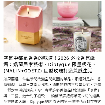
空氣中都是香香的味道！2026 必收香氛蠟
燭：嬌蘭居家藝術、Diptyque 限量櫻花、
(MALIN+GOETZ) 巨型玫瑰打造質感生活
如果要選一件能瞬間改變空間氛圍的單品，那絕對是非「香
氛蠟燭」莫屬。當燭火搖曳，擴散開來的不只是香氣，更是
一種對生活的講究。今年春季許多香氛品牌紛紛將「嗅覺」
與「工藝」結合到了極致——嬌蘭品牌把傳承兩世紀的經典
配方搬進客廳，Diptyque則將春天的第一場櫻花雨封存在純