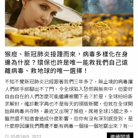
學系(需出示證明，如學生證、校友證等)來精品限定店體
驗，即享藝術沙龍限量香氛來店禮！（圖／品牌提供）凡至
期間限定精品店購買藝術沙龍高訂香氛，無需額外費用，即
可客製化挑選頂飾、綁繩及繩扣，訂製個人化專屬香氛瓶並
享法式包裝之藝與香氛贈禮。此外，線上線下同步推出藝術
沙龍香氛數位諮詢服務，消費者可透過嬌蘭官網的線上諮詢
流程或至「藝術沙龍高訂香氛藝廊 期間限定店」透過香氛
猴痘、新冠肺炎接踵而來，病毒多樣化在身
諮詢師的引導，媒合出推薦的香氣，更有效率找到香氛摯
邊為什麼？環保也許是唯一能救我們自己遠
愛，邀請您前往「
法國嬌蘭
藝術沙龍香氛藝廊」期間限定精
離病毒、救地球的唯一選擇！
品店，體驗嬌蘭獨一無二的法式高訂香氛服務。
法國嬌蘭
藝
術沙龍香氛藝廊期間限定精品店，活動地點：新光信義A11
不知不覺新冠肺炎已經跟著我們三年多了，無止境的病毒讓
1F近松壽路出口，活動期間：2022.10.13 – 2023.2.28。
人們綁手綁腳出不了門，令全球陷入恐慌與無奈中，但愛好
（圖／品牌提供）
自由自在的人們怎麼可能繼續被關下去？於是，全球紛紛訴
求解封，確診數字再也不是每天的頭版新聞，但就在全球開
始與病毒共存時，最近又出現了猴痘，席捲全球15國之多，
雖然還不知道會造成什麼影響，但你有沒有深刻感受到，是
什麼原因讓我們周遭不斷有病毒一個接一個地竄出來？有人
說是全球暖化造成的南北極冰川融化，將許多絕跡已久的病
繼續閱讀
05月24日, 2022