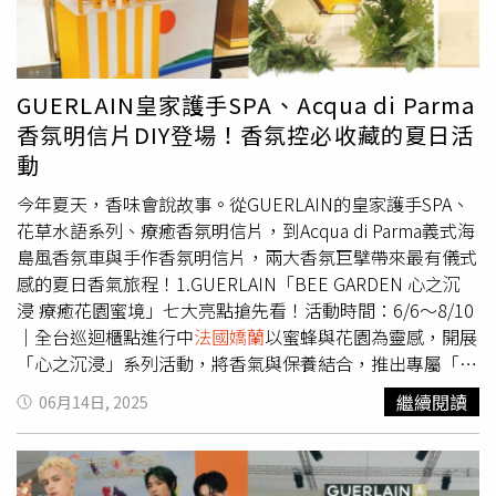
氣味詩篇。台灣是全球第二個上市的國家，目前只有法國和
在 Instagram 查看這則貼文 從 Instagram 分享的貼文 三款
台灣有販售。（圖／品牌提供）推薦必收香氛1.N°2 10
彩殼、八種新色，讓女孩的秋季唇妝可以有更多不一樣的變
SOLFÉRINO 索菲黎諾10號淡香精（玫瑰花香調）一朵經典
化。（圖／品牌提供、吳雅鈴攝）除了#555，小編力推
又前衛的玫瑰，揉合紫羅蘭與鳶尾的細膩粉霧，果香與花茶
#139粉紅裸膚色、#207優雅米色跟#234秋天感橘棕色，也
GUERLAIN皇家護手SPA、Acqua di Parma
的清透襯托玫瑰芬芳，尾韻則以雪松、白麝香與香根草收
是本次的人氣主打色。（圖／吳雅鈴攝）如果你也被這抹磚
香氛明信片DIY登場！香氛控必收藏的夏日活
束。既是宅邸的雋永優雅，也是巴黎的當代浪漫。
紅燒到、但還想多點選擇，近期還有兩款話題新品也超值得
動
SOLFÉRINO PARIS N°2 10 SOLFÉRINO 索菲黎諾10號淡香
一試：雅詩蘭黛最新絕美奢潤精萃唇膏柔霧款中的#333磚
精 125ml／9,460元、70ml／5,820元。（圖／品牌提供）
紅輕聲，柔霧中帶光、顯白又有氣勢，質地猶如護唇膏般舒
今年夏天，香味會說故事。從GUERLAIN的皇家護手SPA、
2.N°1 RÊVERIE SUR SEINE 塞納河遊夢淡香精（橙花木質
適；CELINE首度推出的LE ROUGE CELINE唇膏系列中，
花草水語系列、療癒香氛明信片，到Acqua di Parma義式海
調）調香大師Nathalie Lorson以橙花為核心，揉合快樂鼠
#07 Rouge Ava更以70年代為靈感，打造巴黎風格的磚紅緞
島風香氛車與手作香氛明信片，兩大香氛巨擘帶來最有儀式
尾草與柑橘的明亮清新，中調的橙花與牡丹交織出浪漫光
面唇，搭配CELINE高訂風格金色外殼，一拿出來就讓人眼
感的夏日香氣旅程！1.GUERLAIN「BEE GARDEN 心之沉
影，尾韻則以麝香與金色木香留下柔和幸福的溫暖氣息。宛
睛一亮。雅詩蘭黛絕美奢潤精萃唇膏柔霧款#333／1,450元
浸 療癒花園蜜境」七大亮點搶先看！活動時間：6/6～8/10
如黃昏時分的塞納河畔，夢境與現實交錯的巴黎記憶。
（圖／品牌提供）CELINE LE ROUGE CELINE緞光唇膏#07
｜全台巡迴櫃點進行中
法國嬌蘭
以蜜蜂與花園為靈感，開展
SOLFÉRINO PARIS N°1 RÊVERIE SUR SEINE 塞納河遊夢淡
／2,900元（圖／品牌提供）今年秋天，如果你正在尋找一
「心之沉浸」系列活動，將香氣與保養結合，推出專屬「香
香精 125ml／9,460元、70ml／5,820元。（圖／品牌提
支不張揚卻能強勢出場的紅唇，那麼宋慧喬演繹的這支、還
氛護手SPA」體驗與多項限量療癒贈禮。GUERLAIN花草水
繼續閱讀
06月14日, 2025
供）其他還有包括N°3 皇家茶敘（烏龍茶香調）、N°4 漫遊
有CELINE與雅詩蘭黛的磚紅選色，都值得收入唇彩清單
語香氛護手霜（圖／品牌提供）亮點體驗：1. 體驗6月新
蒙馬特（黑色皮革調）、N°5 星期六的巴黎（木質美食
中，一抹上唇立刻擁有秋日主角光環！
品「花草水語香氛護手霜」系列2. 結合皇牌護膚油「皇
調）、N°6 星耀巴黎（白色花香調）、N°7 午夜公主街（沉
家蜂王乳平衡油精華」，打造臉部級雙手SPA現場好禮大放
香琥珀調）、N°8 芳登之吻（檀香鳶尾調）……等，共10款
送：1. 完成體驗贈「香氛明信片」＋「療癒4件禮」