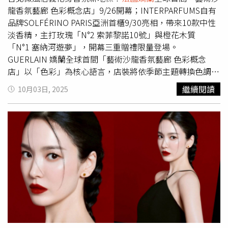
杯都將刷金質感的優雅與嬌蘭香（Guerlinade）原料的靈感
龍香氛藝廊 色彩概念店」9/26開幕；INTERPARFUMS自有
色彩或圖案巧妙融合，使得這些蠟燭不僅僅是香氛產品，更
品牌SOLFÉRINO PARIS亞洲首櫃9/30亮相，帶來10款中性
是款款精緻的裝飾藝術品。嬌蘭 居家藝術 香氛蠟燭杯／
淡香精，主打玫瑰「N°2 索菲黎諾10號」與橙花木質
2,510元、香氛蠟燭（補充）／2,950元（圖／品牌提供）
「N°1 塞納河遊夢」，開幕三重贈禮限量登場。
Diptyque 季節限定版櫻花香氛蠟燭每當 Diptyque 點燃櫻花
GUERLAIN 嬌蘭全球首間「藝術沙龍香氛藝廊 色彩概念
香氣，就代表春天真的來了！這款季節限定版櫻花香氛蠟
店」以「色彩」為核心語言，店裝將依季節主題轉換色調，
燭，巧妙地在優雅的玫瑰氣息中揉入鈴蘭、茉莉與依蘭依
搭配全鏡面天花與自法國空運的優雅家具，形成衝突卻和諧
繼續閱讀
10月03日, 2025
蘭，並點綴了覆盆子與櫻桃的活潑果香，最後收尾在溫潤的
的藝術場域。櫃上完整囊括藝術沙龍高訂香氛、居家藝術系
麝香中，彷彿將整棵盛放的櫻花樹搬進了屋子裡，充滿生機
列、花草水語、保養與彩妝，還有全台獨家的高訂香氛展示
卻又細緻入微。Diptyque 季節限定版櫻花香氛蠟燭 190g／
桌、以往僅活動才能體驗的「香氛探索盒」，以及亞洲首座
2,300元（圖／品牌提供）同時 Diptyque還推出「季節限定
「訂製服務精品箱」，從鑑香到客製，帶來精品級禮遇。
版櫻花陶瓷燭蓋」，這款配件採手工製作而成，在保護香氛
（圖／品牌提供）
法國嬌蘭
藝術沙龍香氛藝廊-色彩概念店
蠟質、保留香氣之餘，亦帶來一抹詩意浪漫氣息。Diptyque
訂製服務精品箱（圖／品牌提供）必逛亮點•新品搶先聞：
以純白燭蓋融入櫻花裝飾語彙，選用無釉素燒瓷並結合細緻
九月新香「藝術沙龍荒野甦醒淡香精」以岩蘭草為主角，揉
浮雕工藝，呈現低調而優雅的立體層次。瓷器於法國高溫燒
合無花果與鳳梨的多汁微甜、零陵香豆與莎草精油的木質底
製而成，未上釉的表面散發柔霧般的啞光質感，觸感溫潤，
蘊，呈現叢林破曉的清新與深邃。（圖／品牌提供）•首度
如天鵝絨般細膩柔和。Diptyque 季節限定版櫻花陶瓷燭蓋
推出髮香噴霧：將三款熱賣香氛「靜日沉思」、「迷夜橙
（適合配搭190g蠟燭）／2,700元（圖／品牌提供）
花」、「白色擁抱」化作髮梢氣息，採透明磨砂玻璃瓶裝，