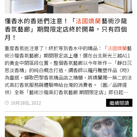
供）
懂香水的香迷們注意！「
法國嬌蘭
藝術沙龍
香氛藝廊」期間限定店終於開幕，只有四個
月！
重度香氛迷注意了！終於等到香水中的精品：「
法國嬌蘭
藝
術沙龍香氛藝廊」期間限定店上櫃！選在台北新光三越A11
的黃金中間區段位置，整個香氛藝廊以今年新作－「靜日沉
思淡香精」的純白概念打造，調香師以羅丹雕塑作品《吻》
為靈感，擷取巴黎香氛精品店之精髓，將嬌蘭獨一無二的法
式高訂香氛服務與體驗帶給台灣的消費者。（圖／品牌提
供）全新「藝術沙龍高訂香氛藝廊 期間限定店」即日起於
每周六舉辦不同主題的藝術沉浸體驗日。十月開幕主題
繼續閱讀
10月18日, 2022
「WHITE SCENT & WHITE MOMENT」，以潔淨、純白柔
軟的「靜日沉思淡香精」為主打，於10.15(六)、10.22(六)
身著白襯衫來櫃體驗「靜日沉思淡香精」，首100位即可獲
得ART TAIPEI2022國際藝術博覽會門票乙張(中午12:00起開
放兌換)；開幕首月，特別廣邀(曾)就讀藝術領域相關學校/