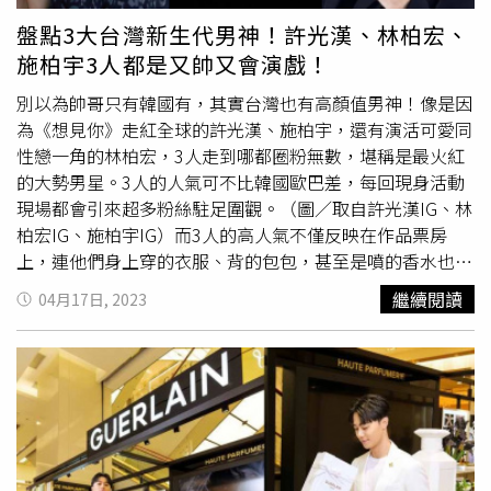
鑽級尊榮會員，獨家獻上只送不賣《特潤全能修護亮眼霜限
噴；而煥鈞則偏好果香調，除了自己覺得舒服，身邊人大部
輕吻香檳限量 高級訂製四格眼盤 #01冬日光芒/3,700元（圖
盤點3大台灣新生代男神！許光漢、林柏宏、
定版》，回櫃領取貴賓尊寵「祥龍獻瑞禮盒」即可獲得！<
分也喜歡自然的香氣！哲言說，他通常噴香水就會噴全身，
／品牌提供）2.輕透到像沒畫的白皙底妝超級輕透的底妝關
施柏宇3人都是又帥又會演戲！
肌膚之鑰 新春限量>光采禮盒 精華1+1組/19,000元：購買
要讓大家知道這就是他還有他喜歡的香味。除了專注於舞台
鍵就是要一款適合秋冬的底妝，讓你整個人帶有保濕感的潤
精萃光采激光晶露50mL(光之永恆限量版)+塑妍逆引煥活菁
表現外，Ozon也關心永續議題，邀請粉絲一同響應環保永
澤度，然後很輕薄，再輕輕刷上蜜粉就完成粉嫩感，另外建
別以為帥哥只有韓國有，其實台灣也有高顏值男神！像是因
萃40mL可獲 潔顏雙品組 (正貨: 含潔膚水75mL+柔潤潔膚皂
續與保育蜜蜂。花草水語系列採用植物酒精配方，以高度自
議可以刷上帶有粉色系的蜜粉彩，展現淡淡好氣色！ View
為《想見你》走紅全球的許光漢、施柏宇，還有演活可愛同
40mL)+防護精華乳 125mL (正貨) +逆齡煥活眼霜2Ml。 光
然來源成分完整體現嬌蘭的永續創新，香氣各具特色，瓶身
this post on Instagram A post shared by 박보영
性戀一角的林柏宏，3人走到哪都圈粉無數，堪稱是最火紅
采禮盒 精華1+1組 獨家加碼精美贈禮 -景泰藍隨身鏡（圖／
採用可回收玻璃製成並可補充續裝，在年輕世代喜愛以氣味
的大勢男星。3人的人氣可不比韓國歐巴差，每回現身活動
ParkBoYoung (@boyoung0212_official)LUNASOL推出耶
品牌提供）
展現個人特色之餘，同時也能愛地球、為環境保護盡一份心
現場都會引來超多粉絲駐足圍觀。（圖／取自許光漢IG、林
誕限量的星燦光漾亮顏餅，打開後是由極細的大理石花紋組
力。（圖／品牌提供）這次2023
法國嬌蘭
「BEE GARDEN
柏宏IG、施柏宇IG）而3人的高人氣不僅反映在作品票房
成的4種色彩，交融出亮燦氣色感，輕鬆層層疊擦也不會覺
用愛盛採 世界花園」，從6/9起至7/30於全台巡迴舉辦，以
上，連他們身上穿的衣服、背的包包，甚至是噴的香水也引
得厚重，超級自然有好氣色。LUNASOL星燦光漾亮顏餅
花草水語香氛作為主題，同時在快閃電更有明星保養皇家蜂
發話題討論帶動買氣，可說是最新帶貨王代表！像是施柏宇
EX01/2,350元（圖／品牌提供）另外，也可以用嬌蘭的暢
繼續閱讀
04月17日, 2023
王乳系列及夏日妝容必備KISSKISS法式之吻唇膏讓你試用，
最近愛上的「藝術沙龍靜日沉思淡香精」，是用白麝香與橙
銷產品幻彩流星蜜粉球，全新推出聖誕的奇幻珍獸系列外包
除了到現場噴香，可以拍出超美網美照唷！（圖／品牌提
花打造出非常乾淨、柔軟、舒服的味道，讓施柏宇直稱是一
裝，奢華又美好的陸龜鱗片動物紋造型設計，搭配色號
供）
種很chill的香味，搭配純白色的西服套裝，就像是白馬王子
#02，能完美襯托妳的膚色，輕輕刷上肌膚，氣色立馬變好
一樣，女生們一定要買來送男友才行>///<。被施柏宇大力
又有透明度！GUERLAIN限量款幻彩流星蜜粉球(奇幻珍獸
稱讚的「藝術沙龍靜日沉思淡香精」，清新舒服的氣味其實
限定版) （圖／黃筱婷攝）還有一個最強的秋冬底妝技巧，
男女都很適合。（圖／吳雅鈴攝）而施柏宇愛用的這款香
不僅底妝自然透亮有光澤，更重要的是遮瑕度、持妝度絲毫
精，其實是出自於
法國嬌蘭
的藝術沙龍高訂香氛系列，以往
不減，TOM FORD推出全新最上鏡奢華亮彩校色膏，號稱臉