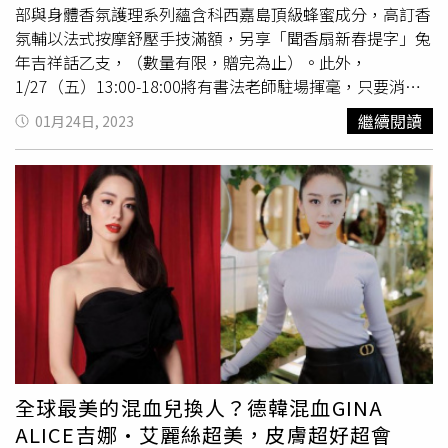
次更在香水上許願成功，從外包裝運用可回收、無塑的纖維
部與身體香氛護理系列蘊含科西嘉島頂級蜂蜜成分，高訂香
素。而纖維素是從生態管理認證森林的天然原木纖維製成，
氛輔以法式按摩舒壓手技滿額，另享「聞香扇新春提字」兔
並以環保輕量型包裝、無浪費作為設計理念，實在太值得嘉
年吉祥話乙支，（數量有限，贈完為止）。此外，
許。原本頂級的香水瓶身沒有改變，透過加拿大藝術家勞拉
1/27（五）13:00-18:00將有書法老師駐場揮毫，只要消費
古爾沙尼，以花朵、小麥作為瓶身裝飾，每個外包裝都展現
滿額即享聞香扇客製吉祥話現場提字，訂製您的金兔年祝
繼續閱讀
01月24日, 2023
了種色彩的和諧度，同樣擁有高級優雅感，但卻實現了生態
福！（數量有限，贈完為止）（圖／品牌提供）全台獨家
友善包裝，恰好體現出嬌蘭花草水語系列的精神。（圖／黃
法國嬌蘭
「法式沙龍10道手技香氛護手服務」即日
筱婷攝）以愛封緘，封存環保另外在瓶身上，新花草水語系
起-1/29（日）初八期間至「
法國嬌蘭
新光A11藝術沙龍香
列香氛瓶以蜂印瓶作為靈感，全部於法國製造，採用的回收
氛藝廊」，即可體驗全台獨家「法式沙龍10 道手技香氛護
玻璃卻依然高級奢華，以往的傳統優雅、光亮度與明度通通
手服務」（價值$2,000）。自三款藝術沙龍香氛潤膚乳液
達成。「花草水語淡香水 盛採限定版」的蜂印瓶上裝飾著
（親愛的玫瑰、迷夜橙花、綠野悸動）任擇一，搭配法式按
多彩的棉線與流蘇封緘，與原始的香氛設計相呼應。嬌蘭花
摩舒壓手技，使身心沉浸於奢華感官饗宴。每日限30位、每
草水語淡香水 盛採限定版的蜂印瓶上裝飾著多彩的棉線與
人限體驗乙次。嬌蘭 藝術沙龍 迷夜橙花芳香潔手露 與 手部
流蘇封緘，與原始的香氛設計相呼應。（圖／黃筱婷攝）
與身體潤膚乳液（圖／品牌提供）滿額享「聞香扇新春提
字」 指定日期更享客製書法提字即日起-1/29（日）初八期
間至「
法國嬌蘭
新光A11藝術沙龍香氛藝廊」消費滿
$12,888，即可享「聞香扇新春提字」兩款擇一。
全球最美的混血兒換人？德韓混血GINA
1/20（五）、1/27（五）兩日下午13:00-18:00更有書法老
ALICE吉娜·艾麗絲超美，皮膚超好超會
師駐場，同樣消費滿$12,888，即可享聞香扇現場客製吉祥