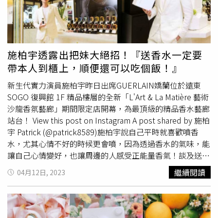
都僅限於VIP活動及嬌蘭線上旗艦店販售，為了帶給香迷們
部調色筆，打造「柔裡透亮」高級奢光妝。裡頭添加護膚成
可以親身體驗的獨一無二高訂香氛服務，特別於SOGO復興
分的保濕校色產品，可巧妙地反射光線、強化肌膚光澤。有
館開設「
法國嬌蘭
藝術沙龍香氛藝廊」期間限定精品店，為
修飾膚色效果的的蜜桃色素粒子，完美校正膚色、凸顯臉部
期至2023年8月31日，不但有提供「頂級尊寵法式服務」、
輪廓，讓臉龐肌膚光滑，立體有光。TOM FORD全新最上鏡
「藝術沙龍50ml精選香氛」，還有法式禮盒包裝及客製化
奢華亮彩校色膏 #臉部調色筆2,950元（圖／黃筱婷攝）3.裸
施柏宇透露出把妹大絕招！『送香水一定要
瓶身服務等，歡迎大家跟隨施柏宇的腳步一起來聞香。「
法
色唇膏就是YOUNG關鍵朴寶英的唇妝一直以來都是玫瑰裸
帶本人到櫃上，順便還可以吃個飯！』
國嬌蘭
藝術沙龍香氛藝廊」期間限定精品店@SOGO復興
色系，整體讓她看起來就像是個妝很淡的學生妹，年末佳
館。（圖／吳雅鈴攝）而擔任迪奧香水大使的林柏宏則說自
新生代實力演員施柏宇昨日出席GUERLAIN嬌蘭位於遠東
節，
法國嬌蘭
明星珠寶唇膏Rouge G紅寶之吻系列推出2款
己最喜歡「迪奧曠野之心淡香水」之外，也很推薦女生噴上
SOGO 復興館 1F 精品樓層的全新「L'Art & La Matière 藝術
全新「奇幻珍獸限定版」獨家彩殼，搭配全新彩殼的是新3
「Miss Dior花漾迪奧淡香水」，淡雅花香溫柔又自信。
沙龍香氛藝廊」期間限定店開幕，為最頂級的精品香水藝廊
種色號唇膏。除了經典會有的紅色系N°234 Roaring Red，
View this post on Instagram A post shared by Austin Lin
站台！ View this post on Instagram A post shared by 施柏
全霧面亮紅色；N°521 Flamingo Pink，你可以試試很接近
林柏宏 (@austinlin27)
宇 Patrick (@patrick8589)施柏宇說自己平時就喜歡噴香
朴寶英的輕盈粉嫩色，經典絲絨霧面質地，讓你立馬年輕五
水，尤其心情不好的時候更會噴，因為透過香水的氣味，能
歲。圖說：嬌蘭Rouge G紅寶之吻系列推出2款全新「奇幻
讓自己心情變好，也讓周邊的人感受正能量香氣！談及送女
珍獸限定版」獨家彩殼，限量外殼一是GLITTERY TIGER，
生禮物會送香水嗎？會挑什麼樣的香氛？他說：『我自己的
虎斑天鵝絨，上有霓光細粉；二是FELINE FANTASY，大膽
繼續閱讀
04月12日, 2023
小技巧是，送香水一定要帶女生到現場試聞，因為香水非常
的綠黑相間豹紋花樣。（圖／黃筱婷攝、品牌提供）4.復古
個人，萬一對方不喜歡，就不好了，而且還可以藉此了解彼
捲瀏海朴寶英在韓劇《精神病房也會迎來清晨》中特別設計
此喜好，更可以順便去吃個飯(笑)！』此話一出，大家都覺
了復古捲髮增添不少亮點，平時上班綁了低馬尾的她，刻意
得施柏宇太高竿了！問到自己最喜歡的香水時，施柏宇說他
在前瀏海兩側處保留大弧度捲度，不但完美修飾臉型，也能