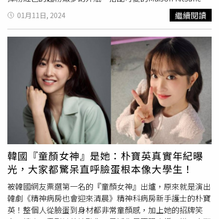
／品牌提供）另外2/1至2/14於嬌蘭官網下單，不限金額可
典小狐狸冥想擺坐在瓶身正中央的形象，送禮或是擺在梳妝
繼續閱讀
01月11日, 2024
享有情人節限定「浪漫粉漾緞帶禮盒包裝」以及個人化訊息
台上都超夢幻可愛！SK-II x Maison Kitsuné限量版青春露將
小卡；購買花草水語系列香氛、紅寶之吻高訂唇膏彩殼或藝
於在SK-II專櫃及SK-II x momo官方旗艦館限量發售。凡購
術沙龍高訂香氛，無須加價即享獨家刻字服務，成為最獨一
買SK-II x Maison Kitsuné限量版青春露粉紅瓶230ml乙瓶即
無二的獻禮。（圖／品牌提供）
享有超療癒的粉紅小狐狸禮盒包裝，還贈送包含青春露
30ml、亮采化粧水20ml、全效活膚潔面乳20g的青春經典
特惠組。除此之外，自2024年1月1至2月29日於全台SK-II
專櫃購買購買任一商品，即可獲得SK-II x Maison Kitsuné 限
定版紅包袋乙份，前1,500名再加碼送光蘊臻采煥亮精華試
用包乙份」。（圖／品牌提供）2.GUERLAIN 紅寶之吻高訂
唇膏月見粉櫻限定版
法國嬌蘭
以櫻花之美為靈感，發想出了
全新限定版唇膏，由嬌蘭彩妝創意總監Violette與日本藝術
家品川亮(Ryo Shinagawa)一同合作打造全新彩殼，巧思的
韓國『童顏女神』是她：朴寶英真實年紀曝
在 Rouge G紅寶之吻高訂唇膏的彩殼上裝飾點綴了紛飛的櫻
光，大家都驚呆直呼臉蛋根本像大學生！
花，讓Rouge G紅寶之吻高訂唇膏變得粉嫩又浪漫。Rouge
G紅寶之吻金色板上繡著精緻細膩的花卉圖案，此靈感源自
被韓國網友票選第一名的『童顏女神』出爐，原來就是演出
日本17世紀風行的藝術運動—琳派藝術(Rinpa)，其中的美
韓劇《精神病房也會迎來清晨》精神科病房新手護士的朴寶
麗金箔畫作。GUERLAIN嬌蘭 紅寶之吻高訂唇膏 N°69(月見
英！整個人從臉蛋到身材都非常童顏感，加上她的招牌笑