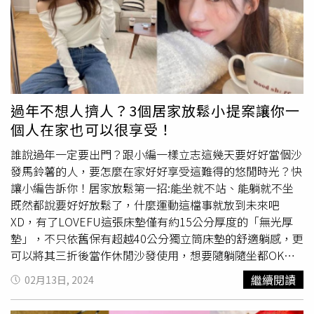
都要噴的香水，王陽明推薦「MUSC OUTREBLANC藝術沙
於嬌蘭官方Line線上預約「藝術沙龍香氛品鑑」，當日出席
龍 靜日沉思淡香精」，感覺有如乾淨白襯衫的純淨感！
並完成香氛新品體驗，享專屬香氛針管乙支。藝術沙龍高訂
（圖／侯世駿攝影、品牌提供）快點來台北101的嬌蘭藝術
香氛全系列消費滿$24,000，贈「香氛針管四入禮」。(右)
沙龍香氛藝廊期間限定精品店選購專屬頂級香氛（圖／侯世
開幕首月3/2(六)-3/31(日)，選購任三件藝術沙龍高訂香氛
駿攝影）
淡香精100ml或六件藝術沙龍頂級精粹香精，贈專屬高訂禮
盒。(數量有限，贈完為止)（圖／品牌提供） (左)母親節檔
期期間4/4(四)-5/12(日)，選購任兩件香氛蠟燭，贈「嬌蘭
過年不想人擠人？3個居家放鬆小提案讓你一
居家藝術火柴盒」。(數量有限，贈完為止)(右)母親節檔期
個人在家也可以很享受！
期間4/4(四)-5/12(日)，消費滿$30,000，贈「高訂香氛隨身
瓶」。（圖／品牌提供）凡至期間限定精品店購買藝術沙龍
誰說過年一定要出門？跟小編一樣立志這幾天要好好當個沙
高訂香氛，無需額外費用，即可隨心挑選頂飾、綁繩及繩
發馬鈴薯的人，要怎麼在家好好享受這難得的悠閒時光？快
扣，訂製個人化專屬香氛瓶，創造獨一無二的香氛臻品；此
讓小編告訴你！居家放鬆第一招:能坐就不站、能躺就不坐
外，消費滿$6,500，更享精品級法式禮盒包裝服務。（圖／
既然都說要好好放鬆了，什麼運動這檔事就放到未來吧
品牌提供）
法國嬌蘭
「藝術沙龍香氛藝廊」期間限定精品店
XD，有了LOVEFU這張床墊僅有約15公分厚度的「無光厚
活動地點：台北101 1F活動期間：2024.03.02 – 2024.05.26
墊」，不只依舊保有超越40公分獨立筒床墊的舒適躺感，更
可以將其三折後當作休閒沙發使用，想要隨躺隨坐都OK，
盡情慵懶一下吧！躺平族最愛！LOVEFU提出「海獺式」生
繼續閱讀
02月13日, 2024
活哲學，能坐就不站、能躺就不坐，越慵懶越享受。（圖／
品牌提供）建議大家可趁LOVEFU有推出春節限定優惠活動