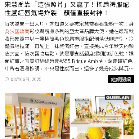
(MALIN+GOETZ) 玫瑰巨型香氛蠟燭(MALIN+GOETZ)去年首
質感滿分。•五感快閃活動：•感官盛宴一：開幕首兩週週
宋慧喬靠「這張照片」又贏了！挖肩禮服配
度發表的玫瑰巨型香氛蠟燭，甫上市便備受顧客喜愛及造成
末，現場綁定官方帳號並打卡，限量兌換「藝術沙龍調酒」
性感紅唇氣場炸裂 顏值直接封神！
熱烈迴響，2026年春季，(MALIN+GOETZ)玫瑰巨型香氛蠟
（每日限量，每人一次）。•感官盛宴二：於官方報名並著
燭限量回歸。標誌性帶辛香感花香氣息，搭配玫瑰石英色調
「叢林綠」配件或服飾靠櫃體驗，即享「藝術沙龍香氛針
每次嬌蘭一出大片，就知道又要被宋慧喬狠狠驚艷一次！身
的玻璃容器，半透明粉霧質地在燭光下透出淡雅光暈，於玻
管」＋限量試香紙（隨機、贈完為止）。•感官盛宴三：藝
為
法國嬌蘭
彩妝與護膚系列的亞太區品牌大使，她在最新秋
璃燭蓋上注入全新視覺語彙「A ROSE BY ANOTHER
文手作工坊：首波「岩蘭草香氛療癒包」手作體驗，凡購買
妝形象照中以一襲極簡黑色挖肩禮服搭配俐落低辮造型，冷
NAME．OTTO」，呼應品牌對經典玫瑰的重新詮釋，低調
任一藝術沙龍香水即可報名（名額有限）。•感官盛宴四：
豔氣場拉滿，再配上一抹飽滿紅唇，直接美成今年秋天的顏
環形文字刻印為經典之作賦予嶄新收藏價值。
法式贈禮：於指定櫃點（微風信義／新光南西／台中遠百／
值封面。這次唇妝焦點，就是那支話題度爆棚的新色號：嬌
(MALIN+GOETZ)玫瑰巨型香氛蠟燭全新環形刻印設計、經
高雄漢神巨蛋）消費藝術沙龍香水，依門檻贈「品牌香氛隨
蘭紅寶之吻高訂絲絨唇膏#555 Brique Ambré，深邃磚紅色
典辛香玫瑰氣息，重塑當代花香輪廓。（圖／品牌提供）香
身瓶」、「藝術沙龍香氛針管」、或「高訂香水皮革套」、
中帶著溫暖棕調，不只是性感而已，還多了幾分成熟與沉
氣靈感來自玫瑰花瓣中萃取的珍稀奧圖玫瑰精油，顛覆多數
「叢林皮革吊飾」等（數量有限，每人一次）。​（圖／品牌
穩，擦上它整個人瞬間精緻升級，難怪一曝光就被網友狂敲
繼續閱讀
08月06日, 2025
人對花香的既定印象，重新定義玫瑰的優雅與深度。前調由
提供）小編筆記：這不是一般櫃位，而是把「調香工作室＋
問色號！由宋慧喬示範的嬌蘭紅寶之吻高訂唇膏#555，有
小荳蔻、丁香及黑胡椒揭開序幕，辛香氣息清新俐落，勾勒
藝廊＋Salon」搬進百貨的沉浸式場景，推薦先預約體驗，
預感會成為櫃上的熱賣斷貨色。（圖／品牌提供、吳雅鈴
出意想不到的現代輪廓；隨後，牡丹、玫瑰和天竺葵層層展
打卡還能喝到限量調酒！SOLFÉRINO PARIS 索菲黎諾｜
攝）除了色澤吸睛，這波限定系列更讓唇膏外殼變身為收藏
開，猶如置身春日清晨的綠意花園，散發盎然生命力；尾韻
INTERPARFUMS全新自有品牌承襲INTERPARFUMS四十餘
級藝術品—靈感源自鳳凰、孔雀與鳴禽羽毛的三款彩殼，細
融合苔蘚、羊絨麝香與溫潤木質氣息，使整體香氣在柔和及
年的專業，法國頂級香氛品牌SOLFÉRINO正式登台，品牌
節精緻到不行，尤其是紅與米色斑點交錯的PHOENIX款，
深度之間取得完美平衡，打造充滿驚喜的嗅覺體驗，展現有
以10, rue de Solférino宅邸為靈感，把巴黎的建築語彙與生
與紅唇搭配起來根本高級感爆棚！而這回秋妝的新色除了喬
別於傳統玫瑰的率性與力量。(MALIN+GOETZ)玫瑰巨型香
活細節，化為香氛語言。首發系列10款中性淡香精＋2款香
妹御用的#555，另外還有七款全新色選，從裸粉、橘棕、
氛蠟燭 780g／6,900元（圖／品牌提供）
氛蠟燭，邀請10位調香師書寫巴黎地景，將城市場景轉化為
巧克力棕到莓果紅應有盡有，可完美詮釋秋妝多變層次。