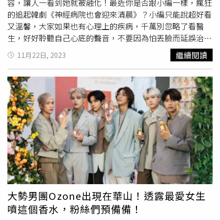
粉櫻限定版)/1,250元；嬌蘭 紅寶之吻高訂唇膏彩殼(月見粉
容，讓人一看到她就被融化！最近你是否跟小編一樣，瘋狂
櫻限定版) /1,350元。（圖／品牌提供） Rouge G紅寶之吻
的追起韓劇《神經病院也會迎來清晨》？小編只能說超好看
高訂唇膏也因應符合這次限量版的藝術概念，推出新色No.
又溫馨，大家如果也有心理上的疾病，千萬別忽略了看醫
69月見粉櫻限定版，顏色是帶有杏仁色調的溫柔乾燥玫瑰
生，好好聆聽自己心底的聲音，不要因為怕丟臉而延誤治
色，就如同櫻花瓣一般溫柔唯美。3.GUERLAIN皇家蜂王乳
療！ View this post on Instagram A post shared by 박보영
繼續閱讀
11月22日, 2023
平衡油 燦蜂年限定版為歡慶農曆新年，GUERLAIN嬌蘭將許
ParkBoYoung (@boyoung0212_official)劇中飾演女護理師
多名人藝人最愛的經典明星商品皇家蜂王乳平衡油3G 穿上
的朴寶英一亮相只能說太可愛了，誰不想給這樣超萌又有同
奢華喜氣感十足的金色外衣，推出「皇家蜂王乳平衡油 金
理心的溫暖護理師照顧？但你知道嗎？朴寶英看似年輕，聲
燦蜂年限定版」。皇家蜂王乳平衡油研發的特殊質地，輕盈
音也很可愛的她今年其實已經32歲了，到底她怎麼辦到越來
如水、豐潤如油，讓許多人一用過就愛不釋手，這次珍貴、
越年輕有如18歲大學生？小編發現原來朴寶英私下有幾個小
輕盈的玻璃瓶身更不忘兼顧環保，奢華中卻巧妙整合了20%
技巧必學，學起來大齡依然能裝嫩！1.含蓄珠光的米粉色
的回收玻璃，設計手法環保，順應潮流與支持永續、愛地
+大地系的美拉德式眼影朴寶英喜歡在眼妝上畫出有點小狗
球。GUERLAIN皇家蜂王乳平衡油(金燦蜂年限定版)
妝的感覺，除了微微的隱形眼線外，她最喜歡用帶有淡粉色
50ml/5,500元（圖／品牌提供）4. Cle de Peau Beaute肌
或是大地金、淺咖啡棕且帶有珠光的質地眼影去畫眼窩，這
膚之鑰精萃光采激光晶露「光之永恆限定版」頂級保養品牌
樣整個人的眼神變得很有光澤跟明亮，眼白也在視覺上看起
肌膚之鑰最熱賣的 #激光瓶『精萃光采激光晶露』針對龍年
來很清澈！小編就要推薦給你今年聖誕彩妝限量必備的
特別打造限量瓶身 。採用宮廷重器工藝之術、燕京八絕之
LUNASOL眼影派對組合，懶得想得人就直接購入這組(晶巧
大勢男團Ozone出現在華山！透露最愛女生
首「景泰藍」設計概念，打造高貴奢華新春裝，推
霓光派對組+星燦光漾亮顏餅)，彩妝師史丹利認為想要變得
噴這個香水，粉絲們預備備！
出 2024 新春「光之永恆限定版」！景泰藍是中國數千年的
仙氣年輕，就要靠帶有一點紫色系的調色眼盤打造仙氣妝