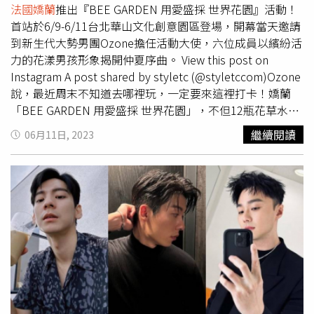
工藝美學，至明清兩朝皆為深宮帝王的御用美學技術，需經
法國嬌蘭
推出『BEE GARDEN 用愛盛採 世界花園』活動！
感，搭配如碎鑽的LUNASOL亮片強項，這款就算是新手也
過多道繁瑣而刁鑽的工法，其永恆保鮮的顏色、平滑觸感和
首站於6/9-6/11台北華山文化創意園區登場，開幕當天邀請
能輕易駕馭的派對組，比起其他聖誕彩妝更好上手。
光芒是無與倫比的藝術品，更是宮廷皇權、尊榮高貴、永恆
到新生代大勢男團Ozone擔任活動大使，六位成員以繽紛活
LUNASOL晶巧霓光派對組(星曜)限定1款(晶巧霓光眼彩盒
不朽的代名詞。這次由頂尖工藝大師—席聞設計瓶身圖騰，
力的花漾男孩形象揭開仲夏序曲。 View this post on
EX35 Stella Reflet、晶巧霓光彩妝霜EX03 Snow Lily、晶巧
以「龍鑰」為靈感，結合古代鑰匙原型「觹」和開啟 SI 肌
Instagram A post shared by styletc (@styletccom)Ozone
凝色指采EX41 Dreamy Night)2,900元（圖／品牌提供）另
膚•智慧辨識的頂級精華 #激光瓶 概念，打造設計的圖案！
說，最近周末不知道去哪裡玩，一定要來這裡打卡！嬌蘭
外，你想要像朴寶英的眼妝底色有點亮亮自然的質感，派對
<肌膚之鑰 新春限量>光采禮盒 精華1+1組/19,000元：購買
「BEE GARDEN 用愛盛採 世界花園」，不但12瓶花草水語
組合裡的「晶巧霓光彩妝霜EX03 Snow Lily」就是最佳小幫
精萃光采激光晶露50mL(光之永恆限量版)+塑妍逆引煥活菁
淡香水都超好聞，而且還可以在在這體驗香氣，彩妝、保養
手，用指腹就能快速在眼皮、鼻樑或是顴骨處快速加入仙氣
繼續閱讀
06月11日, 2023
萃40mL可獲 潔顏雙品組 (正貨: 含潔膚水75mL+柔潤潔膚皂
的產品魅力，同時也可了解環境永續及蜜蜂對大自然的重要
度，質地也很好服貼於肌膚。想要更有大地色美拉德式眼妝
40mL)+防護精華乳 125mL (正貨) +逆齡煥活眼霜2Ml。 光
性，更可在現場獲得許多活動獨家的體驗禮與滿額禮。（圖
感，LUNASOL夢遊星空系列就是最好的選擇！仙氣又很療
采禮盒 精華1+1組 獨家加碼精美贈禮 -景泰藍隨身鏡（圖／
／品牌提供）Ozone六位大男孩原來私底下都是香氛控，對
癒感的妝容，讓你一畫就讓人不自覺得愛上你！彩妝師軒就
品牌提供） 5. 雅詩蘭黛 2024新春限定系列《特潤超導全方
於香氛也很有自己的想法。他們說清新清淡，帶有大自然的
分享關鍵KEYWORD：透明感X小細閃X彩度降低，軒老師使
位修護露》雅詩蘭黛2024年一開年就推出年節限定明星商
香氣是他們最喜歡的氣味，像是嬌蘭花草水語香氛系列每一
用的「晶巧霓光眼彩盒EX37 Meteor Night」，建議可先用
品，別出心裁的喜氣紅瓶搭配精美金雕設計，以「祥龍獻
瓶都很有特色又清新，非常適合夏天！今年春夏推出最新三
眼盤最深色打輪廓，再搭配其他亮片色即可打造可甜可辣的
瑞」為設計靈感，讓最強小棕家族兩大明星—NO.1修護精
款「盛採限定版」限量香氛。讓人聞到很舒服。（圖／品牌
大地色眼妝。LUNSASOL晶巧霓光眼彩盒EX37 Meteor
華霸主#小棕瓶《特潤超導全方位修護露》及眼周全能專家#
提供）另外所有Ozone團員們也都說：「花草水語系列真的
Night/2,250元。（圖／黃筱婷攝）TOM FORD也推出太陽
小棕眼《特潤全能修護亮眼霜》，攜手換上最有年味的紅色
聞起來很清新，如同親臨大自然的感覺，但自然氣息中又保
輕吻香檳限量 高級訂製四格眼盤 #01 冬日光芒，霧面與奢
新衣，讓你新的一年龍光煥發，好運龍總來！而《特潤全能
有獨特的個性，既好親近卻又有鮮明的態度。」每個團員喜
光質地的融合，一盤就能夠創造立體妝效。擁有絲滑的天鵝
修護亮眼霜限定版》今年只送不賣唷！這是雅詩蘭黛寵愛黑
歡的香氣也不太一樣，文廷說自己喜歡花果香調，運動完會
絨質地、高顯色度，新手也可以輕鬆暈染。TOM FORD太陽