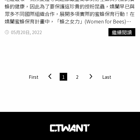
業的女性養蜂人安格莉娜‧卡內洛布魯(Aggelina
蜂的健康，因此為了要保護這珍貴的授粉昆蟲，嬌蘭早已與
Kanellopoulou)一同前往柬埔寨，向柬埔寨生物圈保護區
眾多不同國際組織合作，展開多項實際的蜜蜂保育行動！在
來自暹粒、三羅區、洞里薩湖的女性分享養蜂經驗、交流最
嬌蘭蜜蜂保育計畫中，「蜂之女力」(Women for Bees)計
佳養蜂方式，此計畫旨在幫助培訓女性成為專業養蜂人，並
畫是與聯合國教科文組織(UNESCO)合作，宗旨是要培訓出
繼續閱讀
05月20日, 2022
加入全世界女性創業家的網絡中。蜜蜂不僅是
法國嬌蘭
的品
UNESCO生物圈保護區的新一批女性養蜂人。（圖／取自
牌象徵，也是大自然中極為珍貴的環境尖兵，嬌蘭將攜手聯
guerlain IG）而其中於2021年舉辦的首屆World Bee Day活
合國教科文組織與裘莉，透過實際行動持續喚起大眾對於蜜
動更大獲迴響，今年嬌蘭決定再繼續實踐蜜蜂保育承諾，將
蜂保育的意識，讓我們所處的地球更加美好！蜂之女力計畫
於2022年5/20世界蜜蜂日至5/22生物多樣性國際日，希望
教母安潔莉娜．裘莉(Angelina Jolie)說：這項UNESCO和嬌
透過轉發嬌蘭IG官方貼文及捐贈20%銷售額的方式在3天內
蘭的合作計畫於柬埔寨洞里薩湖生物圈保護區以及三羅區實
募集到100萬歐元，並將總金額全部捐贈予嬌蘭蜜蜂保育計
First
1
2
Last
施，並跟MJP基金會攜手合作，幫助培訓女性成為養蜂人，
畫，為守護蜜蜂再盡一份心力。正因為感受到蜜蜂的重要
並加入全世界女創業家的網絡中。該計畫的精神是要支持當
性，嬌蘭更希望能透過各種不同保育計畫、保育活動來持續
地人保護天然資源，並依照他們的想法，發展當地社群。
守護蜜蜂。（圖／品牌提供）如果妳想要一起響應活動，方
（圖／嬌蘭提供）歐舒丹的蠟菊、薰衣草、杏樹保存栽種計
法真的很簡單！只要於5/20~5/22活動時間內轉發嬌蘭官方
畫法國天然植萃保養品牌歐舒丹L’OCCITANE從每天的保
IG所發布的托馬斯‧利貝提尼設計之圖像內文，並於內文附
養，成為肌膚與環境永續的可能，造就一個美好的循環。先
加#GuerlainForBees和#WorldBeeDay，每轉發一則，嬌蘭
後大舉在科西嘉島進行大規模永續野生蠟菊栽種計畫、搶救
就幫妳主動捐贈20歐元！當然如果妳是嬌蘭粉絲，剛好有想
即將消失的普羅旺斯薰衣草以保存生態自然遺產的絕美景
入手它們的任何美妝產品的話，在活動期間內凡於嬌蘭百貨