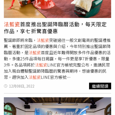
商協進會理事長後的第一場工商早餐會。吳東亮說，展望後
疫情時代，雖然國際通膨高漲、各國央行升息縮表、地緣政
治風險升溫、碳邊境關稅與碳費課徵、人力缺口等變數，為
企業營運帶來挑戰，但是我們也看見產業成長的新動能。近
法藍瓷
首度推出聖誕降臨曆活動，每天限定
年來政府提供的優惠政策，成功吸引台商回流與外資大規模
作品，享七折驚喜優惠
在台投資；半導體產業全球布局，擴大供應鏈國際合作；氣
候立法與政策逐步完善，金融業也協助企業綠色轉型，迎接
聖誕節即將來臨，
法藍瓷
突破過往一般文創電商的聖誕禮推
低碳商機。
薦、著重於固定品項的優惠與介紹，今年特別推出聖誕節降
臨曆活動，是
法藍瓷
首度且近年難得開放多件作品優惠的活
動，多達25件品項每日揭露，每一件更是享7折優惠，限量
3件。各品項將於
法藍瓷
LINE官方帳號完整公布，邀請民眾
加入親自體驗聖誕節降臨曆的驚喜與期待，想搶優惠的民
眾，趕快加入
法藍瓷
LINE官方帳號
（https://lin.ee/TyFBnUa），設好提醒通知，讓
法藍瓷
與
繼續閱讀
12月08日, 2022
您一起倒數聖誕節，給予您每日驚喜與祝福。舞出天地擺飾
（圖／
法藍瓷
提供）此次活動來自西方倒數、計算聖誕節來
臨的聖誕降臨曆，上頭會有24扇門，每天開起一扇門，可看
到一張關於聖誕節的故事圖片；流傳至今，則演變為放入聖
誕小禮物，開啟當日小門後，從格子取出禮物做為聖誕節倒