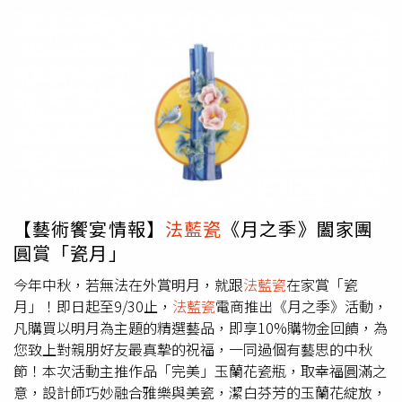
善政、交大經營管理研究所榮譽教授毛治國、德國經濟辦事
處長林百科（Axel Limberg）一同為《跨越》新書發表揭開
序曲。交大經營管理研究所榮譽教授毛治國也獲邀致詞。
《跨越》一書從關鍵之國際事件、社會文化現象，甚至日常
線索縱向切入，橫向輔以陳立恆豐厚之人文、科學、藝術素
養，與數十年來的全球貿易經驗，交織成60篇極具觀點啟發
性的文章，帶領讀者突破表象、閱讀時代。從英脫歐公投
（Brexit）、伊斯蘭世界極端崛起、每年世界經濟論壇
（WEF）的趨勢、新加坡的舉國勵精圖治、以色列人對創新
的渴望、馬來西亞「娘惹」族群的特殊存在等等重大國際事
件，陳立恆以精練文字，引領讀者從不同觀點，看到台灣在
【藝術饗宴情報】
法藍瓷
《月之季》闔家團
全球競合情境下的借鏡意義。或透過對產業趨勢的觀察，從
圓賞「瓷月」
人文思維出發，跨越當代科技與藝術文化的邊際，勾勒出創
新產業的未來面貌。
法藍瓷
創辦人陳立恆以人文、科學、藝
今年中秋，若無法在外賞明月，就跟
法藍瓷
在家賞「瓷
術素養，與數十年來的全球貿易經驗，交織成60篇極具觀點
月」！即日起至9/30止，
法藍瓷
電商推出《月之季》活動，
啟發性的文章。陳立恆期待藉由此書，讓更多人願意以跨越
凡購買以明月為主題的精選藝品，即享10%購物金回饋，為
島嶼格局的思考，實踐「為善與眾行之，為巧與眾能之」的
您致上對親朋好友最真摯的祝福，一同過個有藝思的中秋
世界公民氣度，迎接一個以人為本、利益共好的未來。事實
節！本次活動主推作品「完美」玉蘭花瓷瓶，取幸福圓滿之
上，陳立恆不僅書寫「跨越」，更是力行「跨越」。從音樂
意，設計師巧妙融合雅樂與美瓷，潔白芬芳的玉蘭花綻放，