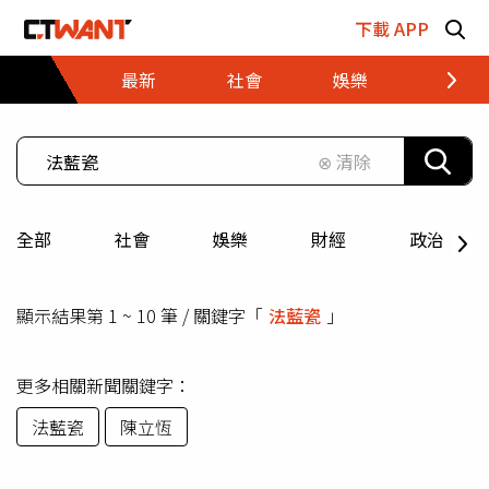
跳至主要內容區塊
下載 APP
最新
社會
娛樂
財經
⊗ 清除
全部
社會
娛樂
財經
政治
顯示結果第 1 ~ 10 筆 / 關鍵字「
法藍瓷
」
更多相關新聞關鍵字：
法藍瓷
陳立恆