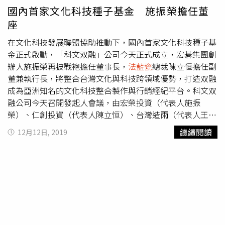
系列，以西方新藝術充滿活力的流動線條，結合敦煌莫高窟
國內首家文化科技種子基金 施振榮擔任董
壁畫《飛天》的優雅姿態，呈現家居時尚新風貌，20年來持
座
續熱銷不退燒。在「蝶舞」經典設計後，
法藍瓷
20年累積的
在文化科技發展聯盟協助推動下，國內首家文化科技種子基
能量，讓工藝更上層樓，打造了20周年的第一支新品「福運
金正式啟動，「科文双融」公司今天正式成立，宏碁集團創
高升 翠竹瓷瓶」，以更精緻的工藝細節、創新的立體造型
辦人施振榮再披戰袍擔任董事長，
法藍瓷
總裁陳立恒擔任副
擄獲藏家的心。在設計意涵上，設計師何振武取材自古詩句
董兼執行長，將整合台灣文化與科技跨領域優勢，打造双融
「未出土時先有節，到凌雲處仍虛心」的概念，以虛實並用
成為亞洲知名的文化科技整合製作與行銷經紀平台。科文双
的手法表現「梅瓶」，將竹子化為優雅的梅瓶輪廓，形象若
融公司今天召開發起人會議，由宏榮投資（代表人施振
隱若現，讓竹枝與竹葉自然地穿插其中。因為梅瓶被稱為華
榮）、仁創投資（代表人陳立恒）、台灣造雨（代表人王文
人瓷器的第一大型，用虛的方式勾勒出其虛懷若谷，卻胸有
漢）、台新創業投資（代表人鄭家鐘）發起，初期先以
大志的情操，也呼應了詩句「到凌雲處仍虛心」的美好意
繼續閱讀
12月12日, 2019
4000萬元資金開始運作，之後將再爭取文策院國發基金與
涵。福運高升 翠竹瓷瓶限量2000。而選用竹子作為主題，
中華電信的加入參與投資。發起人會議後，科文双融公司召
也是對於品牌精神的呼應。創辦人陳總裁20年來堅持品牌要
開董事會，會中通過由施振榮擔任董事長，這也是施振榮退
有節，「不合情、不合理、不合法」的事情絕對不做，有節
休後，少數再次親上第一線擔任董事長，展現他對推動整合
操，保虛心，品牌自然就能一節比一節高。此外，瓶身上也
文化與科技產業共創價值及利益的決心。除了施振榮再披戰
點綴台灣特有種的「寬尾鳳蝶」，蝴蝶諧音福蝶，以雙雙對
袍外，董事會也通過由陳立恒擔任副董事長兼執行長，另外
對的姿態現身，象徵福氣綿綿不絕。除了精彩的作品，在
台灣造雨公司董事長王文漢則任董事，台新創業投資公司代
2021年，
法藍瓷
更規劃了一系列的20周年慶生活動，從千
表人鄭家鐘則任監察人。董事會也通過，為強化投資審核陣
人音樂會、跨界合作、新書發表、瓷年派對，持續帶給大家