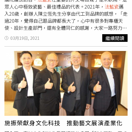
眾人心中極致瓷藝、最佳禮品的代表。2021年，
法藍瓷
邁
入20歲，創辦人陳立恆先生分享由代工到品牌的感想，「走
過20年，覺得自己跟品牌都長大了，心中有很多對專櫃天
使、設計生產部門，還有全體同仁的感謝，大家一路努力學
習，成功從代工到代設計，再由品牌跨入生技。」陳總裁並
繼續閱讀
03月19日, 2021
揭曉20周年的新作──福運高升，盼透過瓷藝持續傳遞大自
然的真善美，連結天地人之間的和諧關係。盛世風華 牡丹
瓷瓶限量288。20年是「瓷婚」，更是品牌「瓷年」結婚二
十週年，也稱「瓷婚」，代表愛情如瓷器般美麗。事實上，
愛情也跟瓷器一樣，只要悉心呵護，就能常保光亮如新，溫
潤如玉。
法藍瓷
成立二十年來，從入厝到新婚，高升到退
休，
法藍瓷
被人們選中了無數次，成為生命中傳遞情感、紀
念美好的那份重要禮物。陳立恆總裁遂將「瓷婚」的概念，
昇華為「瓷年」，訴說誕生二十週年的
法藍瓷
，不只是一個
品牌、一件作品，更是連接人與人的媒介，傳遞祝福與感
動，經典亙古，但歷久彌新。誓言找回瓷器榮光，掙得華人
品牌地位
法藍瓷
的創辦者陳立恆先生，被稱為華人禮品教
施振榮獻身文化科技 推動藝文展演產業化
父，一生投注於家飾禮品業，因感嘆代工是為人作嫁，在