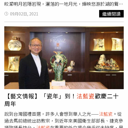
人、投入禮品事業，到創立「
法藍瓷
」品牌，陳立恆將人
皎潔明月若隱若現，灑落的一地月光，輝映悠游於湖的鴛鴦
文、藝術、科技等元素結合，更以3D列印技術帶給世界全
成雙，構成一幅動人美景；「長相思」芙蓉瓷瓶則以雀鳥與
繼續閱讀
09月02日, 2021
新的瓷藝視野，開啟21世紀的新瓷器時代，一路走來的經
芙蓉為題，花鳥互動如中秋相聚相首的我們，以思念相牽，
驗，讓新書內容更具可看性。
情意相伴，於明月美景之下，譜寫永恆的幸福時光。
法藍瓷
《月之季》推薦作品完美 玉蘭花瓷瓶 玉蘭芬芳，今夕中秋
共伴月琴悠悠，晚風蟬鳴相隨人間天上，願作鴛鴦不羨仙長
相思 芙蓉瓷瓶 天涯無垠，明月高照芙蓉盛放，草雀吟唱良
辰美景，思念伴圓月，天涯共此時花好月圓 荷花瓷瓶 以
宋詞《行香子》為靈感描繪高雅的荷花盛開於月圓之時願花
長好，人長健，月長圓
【藝文情報】「瓷年」到！
法藍瓷
歡慶二十
周年
說到台灣國禮首選，許多人會想到華人之光——
法藍瓷
。從
過去馬前總統出訪教宗，到近年來美國衛生部部長、捷克參
議院議長訪台，
法藍瓷
在重要的外交場合幾乎從未缺席，是