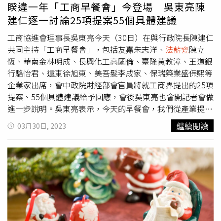
東亮聊到生技業時常提到「姪女婿盛保熙」的保瑞，讓人印
睽違一年「工商早餐會」今登場 吳東亮陳
象深刻之外，同樣為吳東亮姪女的新光金控總經理吳欣儒，
建仁逐一討論25項提案55個具體建議
則在吳東亮擔任理事長同時進入理事會擔任理事。吳東亮表
示，工商協進會第一次把生技業加進來，準備成立生技委員
工商協進會理事長吳東亮今天（30日）在與行政院長陳建仁
會，是因為他近幾年都有參與生策會擔任顧問，今年並進入
共同主持「工商早餐會」，包括友嘉朱志洋、
法藍瓷
陳立
生策會理事會，就連行政院長陳建仁也曾擔任過生策會總顧
恆、華南金林明成、長興化工高國倫、臺隆黃教漳、王道銀
問，非常了解與熟悉生技產業。生策會在創始會長王金平貢
行駱怡君、遠東徐旭東、美吾髮李成家、保瑞藥業盛保熙等
獻卓越、現任會長翁啟惠與副會長楊泮池等共同努力，醫
企業家出席，會中政院財經部會官員將就工商界提出的25項
院、生技公司、科技公司與金融業都一起加入生策會，成為
提案、55個具體建議給予回應，會後吳東亮也會開記者會做
很大的平台，期盼工商協進會未來也能為生技界發聲作為與
進一步說明。吳東亮表示，今天的早餐會，我們從產業提
公部門溝通橋梁。對於是否可以採購「國產貨」生技業的藥
升、經濟振興、淨零轉型、財稅政策、金融監理、人力資
繼續閱讀
03月30日, 2023
品醫材？政院相關部會回應說，會請衛福部等單位研議健保
源、經營環境等7個面向，提出25項提案，55個具體建議，
給付等，可考慮國內學名藥有在國際期刊上發表過的給予加
感謝院長對工商界的重視，聽說院長還親自召開會前會，並
點。
指示各部會迅速回復，顯示院長對工商建言的重視。睽違一
年由工商協進會主辦的「工商早餐會」，於今天登場。（圖
／方萬民攝）吳東亮表示，工商協進會自民國77年開始，每
年固定與行政院召開工商早餐會，針對經濟發展相關議
題，進行討論與溝通，協助政府規劃經濟政策，促進台灣經
濟發展。今天是行政院長陳建仁上任後，也是吳東亮接任工