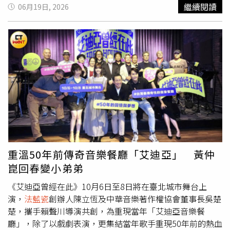
藝文化傳承、扶植台灣新銳導演。楊貴媚昨晚受獎時，回憶
繼續閱讀
06月19日, 2026
當年帶著導演葉天倫、李李仁等藝人，一起奔走行善、投入
高齡長照與到宅沐浴服務的點點滴滴。她不僅擔任到宅沐浴
車終身代言人，更親自參與沐浴技術實習，隨同沐浴車前往
偏鄉，為長期臥床的失能長者服務，還常自掏腰包為長輩添
購沐浴用品、高齡餐食等。楊貴媚表示，能夠獲得首屆福爾
摩沙藝術大賞「真善美大賞」她深感榮幸，很感謝台北電影
人扶輪社看見她為社會付出的一點點心力。她更認為，公益
不只是演藝人員的責任，而是每一個人都能夠為這個世界貢
獻一份善意與力量，只要願意付出，都能讓社會變得更美
好。「福爾摩沙藝術大賞」由導演葉天倫創設的「台北電影
人扶輪社」所頒發，昨晚於台北公館Classroom（原東南亞
戲院）舉辦第一屆社慶活動，現場匯聚影視產業人士、公益
重溫50年前傳奇音樂餐廳「艾迪亞」 黃仲
團體代表及各界來賓超過百人，共同見證扶輪社成立九個月
崑回春變小弟弟
來的重要成果，更頒發第一座獎項，獎勵行善不遺餘力的影
視界人士。昨夜包括黃沐妍、丁寧、今子嫣、洪毓璟、黃鐙
《艾迪亞曾經在此》10月6日至8日將在臺北城市舞台上
輝、王宏恩、范姜彥豐、范姜閎韻、姜寧導演，以及電影發
演，
法藍瓷
創辦人陳立恆及中華音樂著作權協會董事長吳楚
行人姚經玉、王師，編劇Summer，影人謝淑麗、張凱翔，
楚，攜手賴聲川導演共創，為重現當年「艾迪亞音樂餐
日本電影學者川瀨健一等多位影視文化界人士到場支持，展
廳」，除了以戲劇表演，更集結當年歌手重現50年前的熱血