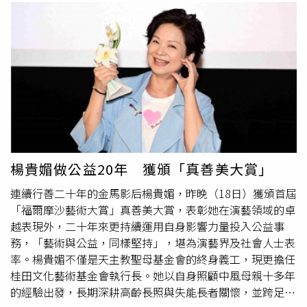
楊貴媚做公益20年 獲頒「真善美大賞」
連續行善二十年的金馬影后楊貴媚，昨晚（18日）獲頒首屆
「福爾摩沙藝術大賞」真善美大賞，表彰她在演藝領域的卓
越表現外，二十年來更持續運用自身影響力量投入公益事
務，「藝術與公益，同樣堅持」，堪為演藝界及社會人士表
率。楊貴媚不僅是天主教聖母基金會的終身義工，現更擔任
桂田文化藝術基金會執行長。她以自身照顧中風母親十多年
的經驗出發，長期深耕高齡長照與失能長者關懷，並跨足演