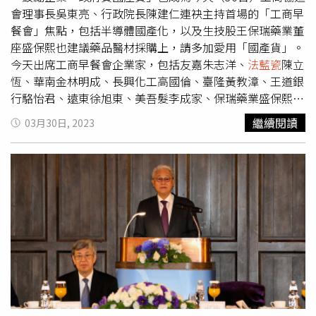
藉由獎項鼓勵影視工作者持續創作優質作品。
國人那樣到位，門檻自然高。黃仲崑覺得在艾迪亞的那段過
會理事長吳東亮、行政院長陳建仁連袂主持首場的「工商早
往，助於他提升世界觀，也感動艾迪亞人的凝聚力，重溫對
餐會」焦點，包括半導體國產化，以及生技股王保瑞藥業董
音樂初心的美好，「每個人來艾迪亞的出發點，都不是要當
座盛保熙也建議藥品醫材採購上，請多加愛用「國產貨」。
演藝圈跳板，只是喜歡唱歌而已。艾迪亞是一種精神，我身
今天出席工商早餐會企業家，包括友嘉朱志洋、
法藍瓷
陳立
在這團隊於有榮焉。」《艾迪亞曾經在此》演出資訊日期：
恆、華南金林明成、長興化工高國倫、臺隆黃教漳、王道銀
2023年10月6-8日 時間：10/6（五）07:30pm、
行駱怡君、遠東徐旭東、美吾髮李成家、保瑞藥業盛保熙
10/7（六）07:30pm、10/8(日)02:30pm地點：臺北城市舞
等。其中，在生技類股股價已漲到756元的保瑞藥業
繼續閱讀
03月30日, 2023
台黃仲崑腳傷還在復原中。（圖／許方正攝）
（6472），已經遠遠領先飆股藥華藥（6446）的股價424.5
元，保瑞董座盛保熙透過併購方式擴大保瑞集團海內外版
圖，成為生技業尖兵，今天出席工商早餐會也備受注目。新
光金控總經理吳欣儒（中）目前擔任工商協進會理事。（圖
／方萬民攝）盛保熙在工商早餐會中提出六點建議，包括為
學名藥業請命，請政府與相關單位採購上可以多用國產貨，
加速審核申請藥證流程，協助生技業公司國際化組團到海外
考察、參加國際展覽；媒合國內外大型生技展並給予公部門
資源支持；加大國發基金、創投的投資資金與研議生技業海
外投資適用相關租稅抵減。工商協進會理事長吳東亮與盛保
熙皆為生策會理事，盛保熙還是吳東亮姪女的先生，因此吳