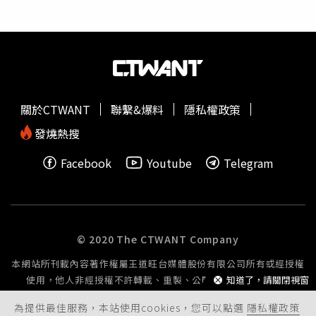
容，將設立「文化內容製作委員會」，並由前國藝會執行長
一整年的驚喜與美好。
陳錦誠擔任召集人。施振榮表示，因應推動文化與科技跨領
域的整合，科文双融特別設立顧問群，將邀請國藝會董事長
林曼麗、「再會吧北投」製作人雷輝等人擔任顧問。施振榮
表示，在文化產業邁向4.0文化新經濟的進程中，科文双融
將積極推動跨界製作與整合，並透過製作委員會及策略結盟
關於CTWANT
聯繫&爆料
隱私權政策
的形式發展專案，扮演後續落地執行的重要推手。科文双融
的定位是打造一個「台灣最具影響力的跨界製作與行銷經紀
發燒熱搜
整合平台」，並將整合文化科技系統能量輸出國際。他指
Facebook
Youtube
Telegram
出，未來募集到的文化科技種子基金將循環重覆投資以發揮
最大效益，希望藉此種子基金帶動文創投資的新模式，改變
過去思維，不是投資公司，而是投資內容製作物，並以製作
人導向及策展人導向來主導的市場新思維，集結跨界的資
源，協助解決台灣長期藝文界人士所面臨的市場議題。
© 2020 The CTWANT Company
本網站所刊載內容著作權屬王道旺台媒體股份有限公司所有或經授權
知道了，請關閉視窗
使用，他人非經授權不許轉載、重製、公開播送或公開傳輸。
為提供最佳服務，本站使用cookies，您可以點選
隱私權政策