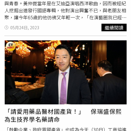
現影視界與公益團體攜手合作的凝聚力與向心力。楊貴媚昨
與青春。黃仲崑當年是在艾迪亞演唱西洋歌曲，因而被經紀
晚獲頒真善美大賞，同樣從事公益不遺餘力的丁寧與葉天倫
人挖掘出道發行國語專輯，他對演出興奮不已，與老朋友相
也到場助祝賀。（圖／海鵬提供）葉天倫導演表示，台北電
聚，讓今年65歲的他彷彿又年輕一次，「在演藝圈我已經算
影人扶輪社自2025年9月成立以來，始終秉持「結合影視專
長輩，在他們面前，我還能像頑皮的小弟弟。」現在的忠孝
繼續閱讀
05月24日, 2023
業與公益服務」的理念，在短短九個月內已完成十二場國片
東路四段，繁華喧鬧的東區頂好商圈，在1970年代曾是一
包場活動，累計超過一千五百人次觀影，希望透過實際行動
個未開通的泥濘荒地，當時一家音樂餐廳「艾迪亞」，在戒
支持台灣電影產業發展。同時，扶輪社也完成董氏基金會老
嚴時期壓抑、禁止在公共場合唱歌的時代下，一群充滿理想
年憂鬱防治公益短片拍攝，以影像專業投入社會公益議題。
及才華的年輕人在此用音樂表達人生。當時才22歲的
法藍瓷
除了公益服務之外，今年更由晴天影像與台北電影人扶輪社
陳立恆總裁，衝著一股對音樂的愛好，以20萬元頂下艾迪
共同倡議成立「福爾摩沙藝術大賞」，期盼打造屬於台灣影
亞，也因為如此遇上太太，牽起婚姻緣份。導演賴聲川、
法
視工作者的榮譽平台，讓更多優秀演員與藝術工作者被社會
藍瓷
創辦人陳立恆及中華音樂著作權協會董事長吳楚楚。
看見。首屆福爾摩沙藝術大賞就特別頒發「真善美大賞」給
（圖／許方正攝）逗趣的是，賴聲川也是在艾迪亞表演時，
資深演員楊貴媚，表彰她在演藝領域的傑出表現，以及持續
與當時坐在台下的觀眾、現在的夫人丁乃竺認識，賴聲川恍
運用自身影響力投入公益事務，二十年來毫不間歇。今年獎
然大悟似地打趣：「原來艾迪亞是婚姻介紹所。」中華音樂
座為
法藍瓷
（Franz）設計製作的「百事百合」全瓷座，以
著作權協會董事長吳楚楚則感動「艾迪亞」的號召力，「五
百合花象徵從事公益品格的高雅與祝福。葉天倫導演指出，
十年後，當有人登高一呼，大家也會從各地趕回來，聚在一
「請愛用藥品醫材國產貨！」 保瑞盛保熙
福爾摩沙藝術大賞未來將持續擴大規模辦理。從明年起，除
起重現以前快樂日子」。黃仲崑17歲開始在艾迪亞唱歌，他
為生技界學名藥請命
了極具代表性的「真善美大賞」之外，也將增設電影及電視
當時是因為賴聲川要出國唸書，因而拿到每週四固定演唱的
劇男女演員等獎項，希望讓更多優秀的台灣演員被看見，也
位置，且要在這唱歌不容易，都要唱英文歌，且必須唱得外
「鼓勵企業、政府買國產貨」也成為今天（30日）工商協進