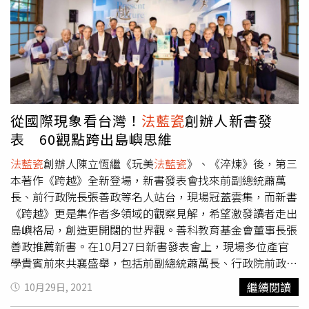
數驚喜，如今已成為全球普遍的聖誕節趣味小習俗。溫馨祝
願 黑頂山雀花瓶（圖／
法藍瓷
提供）為讓民眾體驗這項聖
誕趣味小習俗，
法藍瓷
將實體聖誕降臨曆轉化為人人都可參
與的線上活動，從眾多作品中，精選出具代表性、特色的作
品，例如《溫馨祝願 黑頂山雀花瓶》、聖誕主題《歡慶時
光》系列，以及和法國時尚精品設計師JB（JeanBoggio）
合作的《舞出天地》系列等，作為消費者打開FRANZ聖誕降
從國際現象看台灣！
法藍瓷
創辦人新書發
臨曆的每日驚喜，配合每日揭曉驚喜內容，
法藍瓷
更加碼當
表 60觀點跨出島嶼思維
日限量7折優惠活動，讓消費者體驗聖誕降臨曆的驚喜外，
也可以優惠價格購入每日驚喜，為自己或親朋好友獻上一份
法藍瓷
創辦人陳立恆繼《玩美
法藍瓷
》、《淬煉》後，第三
精美聖誕禮，讓節慶氛圍、居家生活更添色彩。為擴大聖誕
本著作《跨越》全新登場，新書發表會找來前副總統蕭萬
節的祝福與好運，
法藍瓷
也將於本月在LINE官方帳號推出
長、前行政院長張善政等名人站台，現場冠蓋雲集，而新書
「歡樂聖誕，週週抽好禮」活動，每週抽出一位幸運兒，送
《跨越》更是集作者多領域的觀察見解，希望激發讀者走出
出一款精選幸運瓷偶，歡迎民眾加入
法藍瓷
LINE官方帳號
島嶼格局，創造更開闊的世界觀。善科教育基金會董事長張
（https://lin.ee/TyFBnUa），讓
法藍瓷
將2023一整年的幸
善政推薦新書。在10月27日新書發表會上，現場多位產官
福與好運透過幸運瓷偶帶給您。
學貴賓前來共襄盛舉，包括前副總統蕭萬長、行政院前政務
委員黃光男、中華民國三三企業交流會顧問林蒼生、財團法
繼續閱讀
10月29日, 2021
人智榮文教基金會董事長施振榮、善科教育基金會董事長張