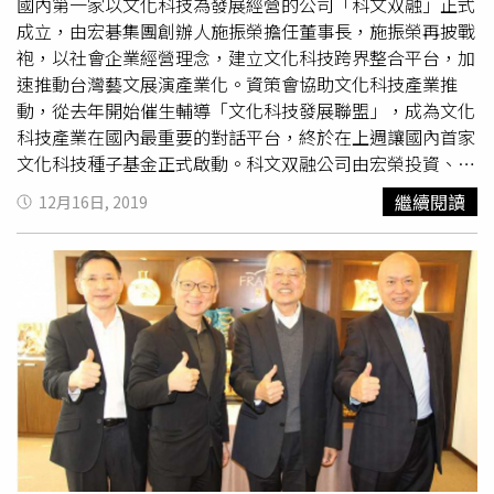
國內第一家以文化科技為發展經營的公司「科文双融」正式
2001年創立品牌
法藍瓷
。百事合心 百合瓷瓶。2002年，
法
成立，由宏碁集團創辦人施振榮擔任董事長，施振榮再披戰
藍瓷
首度參加紐約國際禮品展，「蝶舞」從各國上萬件禮品
袍，以社會企業經營理念，建立文化科技跨界整合平台，加
中脫穎而出，榮獲Best in Gift 首獎獎項。立體細緻的
法藍
速推動台灣藝文展演產業化。資策會協助文化科技產業推
瓷
，融合經典工藝與現代設計，更洞悉東方哲思與西方優
動，從去年開始催生輔導「文化科技發展聯盟」，成為文化
雅，難怪在接下來20年中獲獎無數，包含8個聯合國手工藝
科技產業在國內最重要的對話平台，終於在上週讓國內首家
傑出獎章，更迅速攻佔世界各地百貨精品櫥窗。20年來，創
文化科技種子基金正式啟動。科文双融公司由宏榮投資、仁
辦人陳立恆也備受國內外肯定，2012年獲安永企業家年度
創投資（法蘭瓷）、台灣造雨、台新創業投資發起，初期先
大獎、富比士Forbes雜誌評選為「全球時尚界25華人」，
繼續閱讀
12月16日, 2019
以4,000萬元資金開始運作，之後將再爭取文策院國發基金
以及2014年獲得台灣第一屆「總統創新獎」，2018年獲得
與中華電信的加入參與投資。科文双融公司由宏碁集團創辦
美國禮品界名人堂殊榮—— IconHonors 貢獻大獎
人施振榮擔任董事長，
法藍瓷
總裁陳立恒擔任副董兼執行
(Contribution Honors)。對陳立恆創辦人來說，這些獎項都
長，目標在打造成為亞洲知名的文化科技整合製作與行銷經
得來不易，只盼能浩瀚的文化長河中，留下一個小註腳，肯
紀平台，長期計畫是將整合文化科技系統能量輸出國際。施
定
法藍瓷
的認真與精彩。對於未來的展望，陳總裁表示
法藍
振榮表示：「未來募集到的文化科技種子基金將循環重覆投
瓷
目前雖已躋身世界前５強，仍有信心持續向上提升，但除
資以發揮最大效益，希望藉此種子基金帶動文創投資的新模
了數字之外，
法藍瓷
更在乎的是對社會與文化的貢獻。新品
式，改變過去思維，不是投資公司，而是投資內容製作物，
「福運高升」，帶來一整年的精采好運20年來
法藍瓷
打造許
並以製作人導向及策展人導向來主導的市場新思維，以解決
多膾炙人口的精彩作品，獲得美國前總統歐巴馬、俄國總理
藝文產業投資的痛點，集結跨界資源，協助解決台灣長期藝
普丁、英國音樂人艾爾頓強、美國吉他之神山塔納等多位名
文界人士所面臨的市場議題。」
人收藏。其中經典之最，就是20年前奪下紐約禮品獎的蝶舞