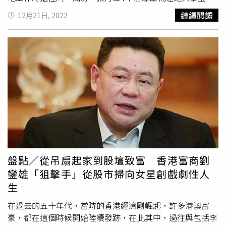
（紅圈者），
洪欣
（左圖）當時選擇原諒老公。（圖／翻攝
繼續閱讀
12月21日, 2022
自推理君江小宴微博、張丹峰工作室微博）張丹峰先前被爆
出與經紀人畢瀅關係不尋常，當時
洪欣
選擇力挺老公，想不
到被「第一狗仔」卓偉打臉，直接曝光張丹峰2018年和畢
瀅的同房密照，不僅被抓包進出房間後褲子變得不一樣，畢
瀅甚至穿著睡袍開門收快遞包裹，2人待在飯店房間長達7個
小時，引發外界遐想，當時
洪欣
雖然氣到刪光所有夫妻合
照，但最後仍選擇相信老公，「都知道經紀人和老公的所有
事情」。張丹峰月初直播帶貨，當時給廠商的收款帳戶人竟
是畢瑩。（圖／翻攝自推理君江小宴微博）如今中國狗仔
「推理君江小宴」又披露，張丹峰目前的經紀人仍是畢瀅，
張丹峰在12月初接了一檔直播帶貨，當時和廠商對接的經紀
人「萌萌」給的收款帳戶名稱就是「畢瀅」，直接打臉張丹
盤點／從吊扇起家到股壇致富 香港富商劉
峰先前辭退畢瀅的說法。
洪欣
（左）11月24日才在微博分
鑾雄「狙擊手」從股市掃向女星創戲劇性人
享和張丹峰（右）、女兒去看大兒子張鎬濂畢業公演。（圖
生
／翻攝自
洪欣
微博）狗仔還曝光畢瀅和廠商的對話紀錄，稱
她要求廠商提供她和張丹峰下塌同一間套房，原本廠商幫兩
在過去的五十年代，當時的香港經濟剛崛起，許多港澳富
人訂了兩間房，但畢瀅以房間不是套房為由，要求廠商退
豪，都在這個時候開始陸續發跡，在此其中，過往與包括李