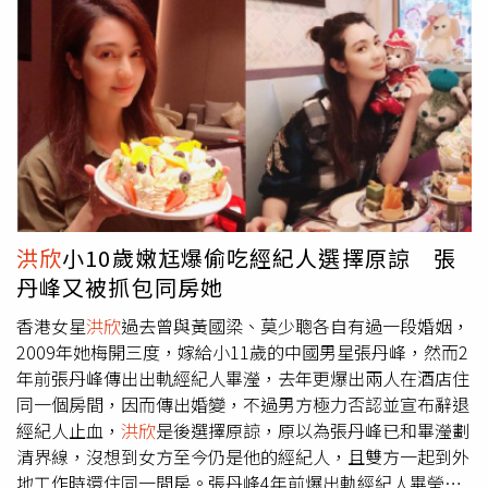
長治鄉第18、19屆鄉長，目前為無黨籍身分。廉政署接獲
檢舉，指長治鄉公所公務員涉及不法，去年2月間在屏檢指
揮下，會同屏東調查站前往鄉公所搜索，帶回相關證物及包
括鄉長古佳川在內等多名公所人員進行訊問，疑似不法金額
約數十萬元，檢方訊後認為有羈押必要，將張姓機要秘書向
屏東地院聲押獲准，鄉長古佳川訊後請回。不過檢廉歷經1
年多持續偵辦釐清案情，認為鄉長古佳川2020年至2021年
間，利用任內綜理該鄉公所一般事務費及工程管理費等公款
機會，以不實單據辦理核銷、請款，並以詐得之款項支應私
人開銷至少10餘萬元，專案小組嚴密 蒐證後，由檢察官劉
洪欣
小10歲嫩尪爆偷吃經紀人選擇原諒 張
俊儀、江怡萱、施怡安以及廉政署南部地區調查組派駐檢察
丹峰又被抓包同房她
官吳韶芹、
洪欣
昇、黃昭翰協同辦案，向法院聲請核發搜索
票獲准。昨天執行搜索並傳訊相關證人到案，經分析勾稽掌
香港女星
洪欣
過去曾與黃國梁、莫少聰各自有過一段婚姻，
握具體事證，承辦檢察官歐陽正宇昨晚訊問後，認為古男罪
2009年她梅開三度，嫁給小11歲的中國男星張丹峰，然而2
嫌重大，涉嫌利用職務上機會詐取財物、偽造文書等罪嫌重
年前張丹峰傳出出軌經紀人畢瀅，去年更爆出兩人在酒店住
大，且有勾串滅證之虞，向法院聲請羈押禁見獲准。
同一個房間，因而傳出婚變，不過男方極力否認並宣布辭退
經紀人止血，
洪欣
是後選擇原諒，原以為張丹峰已和畢瀅劃
清界線，沒想到女方至今仍是他的經紀人，且雙方一起到外
地工作時還住同一間房。張丹峰4年前爆出軌經紀人畢瑩