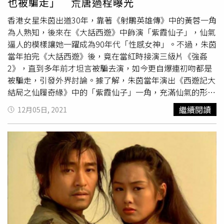
也被騙走」 荒唐過程曝光
鑾雄在股市買入股份，因此重新掌握愛美高的控制權。當初
他的出手價，約為每股2港元，購回價約7角；後來他多次採
香港女星朱茵出道30年，靠著《射鵰英雄傳》中的黃蓉一角
用類似手法，去收購其他公司股份，也為他帶來「股壇狙擊
為人熟知，後來在《大話西遊》中飾演「紫霞仙子」，仙氣
手」的稱號。因為投資眼光精準又有膽識，讓劉鑾雄很快就
逼人的模樣讓她一躍成為90年代「性感女神」。不過，朱茵
賺到生命中的「億」，暴富後的劉鑾雄，開始迷戀香港娛樂
當年拍完《大話西遊》後，竟在當紅時接演三級片《強姦
圈的女明星，先後於蔡少芬和關之琳、
洪欣
等數十位女星，
2》，直到多年前才坦言被騙去演，如今更自爆連初吻都是
保持曖昧跟情人關係，也傷透了元配寶詠琴的心，兩人最後
被騙走，引發外界討論。據了解，朱茵當年演出《西遊記大
分道揚鑣，人稱「大劉」的劉鑾雄，最後歷經多年，繁華猶
結局之仙履奇緣》中的「紫霞仙子」一角，充滿仙氣的形象
如一場夢，最終他娶了不過問他的愛情，不求錢財的甘比，
深植人心，讓她知名度大開，甚至一度和周星馳傳緋聞。令
繼續閱讀
12月05日, 2021
最後更把上億的身家資產，都留給了現任的妻子甘比。
人驚訝的是，朱茵當時已是一線女星，演出多部賣座電影，
如《逃學威龍2》、《賭俠1999》等，卻在1999年搭上香港
三級片風潮，出演導演王晶執導的《強姦2》。根據傳聞，
王晶當時跟朱茵說要拍愛情懸疑片，她的角色是一名警察，
才成功說服對方拍攝；不料電影開拍後，朱茵才發現片中有
許多裸露戲，根本就是三級片，驚覺自己誤上賊船，但她已
騎虎難下，只好硬著頭皮繼續拍，就連片名也是殺青後才定
案，讓她相當傻眼，多年後受訪時曾坦言「是被騙去演」。
此外，朱茵近日上綜藝節目《請吃飯的姐姐》，和
洪欣
、蔡
少芬、陳法蓉聊起初戀，透露自己年輕時在溜冰場遇到一位