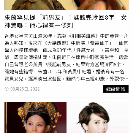
男生，2人相談甚歡，隔天還相約一起去逛街，她甚至獻上
了初吻，結果對方突然消失，過了1年多2人再度相遇，男方
朱茵罕見提「前男友」！尪聽完冷回8字 女
竟解釋說因為覺得自己配不上朱茵，才會不告而別，初戀就
神驚曝：他心裡有一條刺
此畫上句點。
香港女星朱茵出道30年，靠著《射鵰英雄傳》中的黃蓉一角
為人熟知，後來在《大話西遊》中飾演「紫霞仙子」，仙氣
逼人的模樣讓她一躍成為90年代「性感女神」，甚至和「星
爺」周星馳傳過緋聞。朱茵近日在節目中聊家庭生活，透露
自己曾跟老公黃貫中談起前男友，結果對方當場冷回8字，
讓她有些錯愕。朱茵2012年和黃貫中結婚，婚後育有一名
寶貝女兒，逐漸淡出演藝圈，雖然今年已經49歲，外觀依然
凍齡，至今仍是許多人心目中的女神。朱茵近日登上綜藝節
繼續閱讀
09月25日, 2021
目《請吃飯的姐姐》，和
洪欣
、蔡少芬、陳法蓉等女星大開
睡衣派對，並和姊妹淘聊起婚姻生活，指夫妻倆認識這麼多
年，卻從來不會談論雙方過往情史。 朱茵2012年和黃貫中
結婚，生下一個女兒。（圖／翻攝自微博）「我所有男朋
友，我老公都不想知道。」朱茵提到，自己有次心血來潮，
想跟黃貫中聊過去的男朋友，不料對方一聽立刻沉下臉，冷