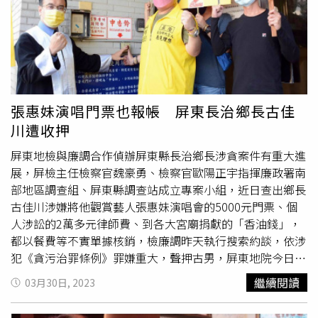
署郭進昌120票，台南地檢署
洪欣
昇104票，桃園地檢署呂
象吾106票。這次檢審委員為同額競選。
張惠妹演唱門票也報帳 屏東長治鄉長古佳
川遭收押
屏東地檢與廉調合作偵辦屏東縣長治鄉長涉貪案件有重大進
展，屏檢主任檢察官魏豪勇、檢察官歐陽正宇指揮廉政署南
部地區調查組、屏東縣調查站成立專案小組，近日查出鄉長
古佳川涉嫌將他觀賞藝人張惠妹演唱會的5000元門票、個
人涉訟的2萬多元律師費、到各大宮廟捐獻的「香油錢」，
都以餐費等不實單據核銷，檢廉調昨天執行搜索約談，依涉
犯《貪污治罪條例》罪嫌重大，聲押古男，屏東地院今日凌
晨裁准羈押禁見。依據長治鄉官網資料，古佳川曾是立法委
繼續閱讀
03月30日, 2023
員邱議瑩助理、屏東縣議員何輝能特助、屏東縣議員吳亮慶
助理、長治鄉鄉民代表、民進黨第13、14屆全國黨代表、