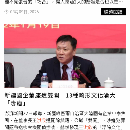
種不見張晉的「巧合」，讓人懷疑2人的婚姻是否也以走到
「貌合神離」的地步。據港媒《東網》報導，蔡少芬近日現
繼續閱讀
03月09日, 2025
身網路節目做客時，曾經自曝「為老公張晉流淚無數次」，
坦言婚姻生活「其實不是外界看到的這麼美好」。意外發言
令不少觀眾都大感吃驚。蔡少芬進一步解釋，疫情期間，張
晉在橫店拍戲，她獨自帶著3名子女住在上海，又遇到罕見
的極端封控，一時間家中缺糧少菜，焦慮與壓力讓她感覺
「有老公跟沒老公一樣」，非常委屈。還透露自己也很希望
能依賴老公，有一年生日滿心期待對方回家陪她慶生，卻又
不巧碰上張晉病倒，無法返家，最終空歡喜一場的她情緒崩
潰，獨自坐在公園裡哭得像個瘋子。此外，蔡少芬好友林盛
斌在紅館登台表演脫口秀，不少名人夫妻都獻上花籃致意，
卻被人發現其中蔡少芬僅以個人名義送上花籃，不見丈夫張
晉的名字。日前她又被人目擊與閨密
洪欣
、陳法容在赤柱散
新疆國企董座遭雙開 13種畸形文化淪大
心、獨自帶著子女逛商場，種種不見張晉的「巧合」，都讓
「毒瘤」
網友擔心他們的婚姻已經亮起紅燈。蔡少芬是選美出身，
1991年以17歲之齡獲得香港小姐季軍頭銜，之後星路一路
澎湃新聞22日報導，新疆維吾爾自治區大陸國有企業中泰集
順遂，曾是香港無線電視2000年代的「四大花旦」之一，
團，在董事長王
洪欣
遭開除黨籍、公職「雙開」，涉嫌犯罪
也是最年輕的香港視后頭銜保持人。她宣布與張晉戀愛、結
問題移送檢察機關偵辦後，赫然發現王
洪欣
的「浮誇文化」