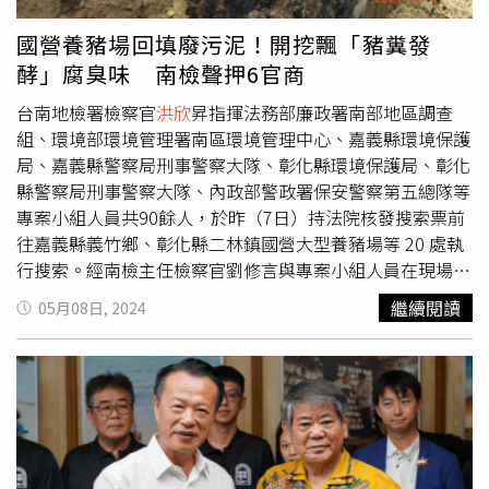
稱，縱觀王
洪欣
熱衷於拉「小圈子」，大搞團團夥夥、親親
條例的圖利罪等罪嫌，且有逃亡、串供、滅證之虞，向法院
疏疏，私自增設經營班子，架空黨委班子，利用其「圈子」
聲押禁見。據了解，涉案的台糖養豬場員工疑便宜行事，勾
國營養豬場回填廢污泥！開挖飄「豬糞發
畫分「勢力範圍」，共用「利益果實」，「神化」個人能
結外包廠商未依合法方式清理廢棄物，私下將廢水處理設備
酵」腐臭味 南檢聲押6官商
力，強調「家人文化」，嚴重破壞黨內民主集中制，違反政
內的廢汙泥等廢棄物，挖坑露天回填廢棄物。南檢表示，養
治紀律、組織紀律、工作紀律，使集團內部政治生態嚴重惡
豬場員工為掩人耳目，利用深夜不易被人察覺偷載運營建廢
台南地檢署檢察官
洪欣
昇指揮法務部廉政署南部地區調查
化，各級幹部員工深受其害。有人披露，前黨委書記、董事
棄物偷埋，每趟回填廢棄物依合法執行，需花2、30萬元，
組、環境部環境管理署南區環境管理中心、嘉義縣環境保護
長王
洪欣
把公權當成私器，濫權妄為，大搞「貿易運動」
台糖員工辦理招標卻未依法處理，造成環境與民怨，行徑可
局、嘉義縣警察局刑事警察大隊、彰化縣環境保護局、彰化
「關聯交易」「靠企吃企」，大力推行票據業務，虛假貿
惡。
縣警察局刑事警察大隊、內政部警政署保安警察第五總隊等
易、空轉走單，肆意違規舉債融資，造成重大債務風險。喪
專案小組人員共90餘人，於昨（7日）持法院核發搜索票前
失紀法底線，實施家族式腐敗，指使直系親屬成立19家公
往嘉義縣義竹鄉、彰化縣二林鎮國營大型養豬場等 20 處執
司，借用「公權」惠及「親屬」。還有人直言，王
洪欣
嚴重
行搜索。經南檢主任檢察官劉修言與專案小組人員在現場開
違法違紀案例以及「十三種」畸形企業文化隱蔽性之深、危
挖後，發現養豬場區內確有回填堆置養豬廢水處理流程產出
繼續閱讀
05月08日, 2024
害性之強、迷惑性之頑固，在自治區國有企業發展史上是前
的廢污泥、營建廢棄物及棄置斃死豬之情事，廢污泥回填深
所未有的，由此註定深入開展思想文化「揭批改」大討論活
度達2至3公尺，現場開挖的土方散發出豬糞發酵腐敗臭味。
動是一場持久的攻堅戰。
養豬場就地棄置之斃死禽畜。（圖／台南地檢署提供）經南
檢啟動團隊辦案模式，由10餘位檢察官協同複訊本件李姓被
告等5名公務員及梁姓被告等6名廠商、證人6人，並認其中
4名養豬場公務員與2名廠商涉犯違反廢棄物清理法第46條
第1項第3、4款、貪污治罪條例第6條第1項第4款圖利等罪