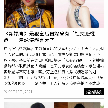
回「妳還是不要跟我說。」一番話讓朱茵驚覺「他心裡面容
不下一點空間，有一條刺」，為了尊重對方感受，她自此之
後不再提起任何有關舊愛的話題，還主動把和前男友有關的
物品銷毀。據了解，演藝圈盛傳周星馳與朱茵在拍攝《大話
西遊》時假戲真做，曾交往3年，後來因為莫文蔚介入才分
手。雖然雙方從未正面承認戀情，但曾與周星馳合作《逃學
《甄嬛傳》最狠皇后自爆曾有「社交恐懼
威龍》等多部電影的香港藝人黃一山先前接受訪問，證實星
症」 袁詠儀誤會大了
爺和朱茵確實交往過。如今朱茵提到前男友相關話題，讓外
界不免聯想到星爺，再度引發討論。
在《後宮甄嬛傳》中飾演皇后的女星蔡少芬，將表面大度但
內心狠毒的角色演得相當出色，讓許多觀眾印象深刻。不
過，蔡少芬日前在節目中卻自爆有「社交恐懼症」，就連拍
戲時都不敢與其他人說話，也因此讓袁詠儀誤會，讓全場來
賓都覺得不可思議。蔡少芬上陸綜真人秀《請吃飯的姐
姐》。（圖／浙江衛視YouTube）蔡少芬在陸綜真人秀《請
吃飯的姐姐》中吐露心聲，剛入行時因為很害怕而不敢說
話，「我告訴別人我的事情，明天報紙就會登了。」她表示
繼續閱讀
09月13日, 2021
自己17歲選香港小姐，張時覺得要讓大家以為自己已經是大
人，不能讓大家發現自己沒什麼內在。蔡少芬說怕被人知道
自己當時年紀小、沒什麼內在。（圖／浙江衛視YouTube）