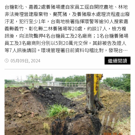
形文化對企業造成了極大的危害。如：「利益捆綁」文化。
台糖彰化、嘉義2處養豬場遭自家員工逕自開挖農地、林地
大搞「飛地人才」「高管密薪」「天價培訓」和長期「吃空
非法掩埋營建廢棄物、斃死豬，及養豬廢水處理流程產出廢
餉」，利益捆綁、蒙蔽群眾，設置福利陷阱，慷國家之慨，
汙泥，犯行至少1年，台南地檢署指揮環警等逾90人搜索嘉
籠絡人心、誤導企業員工、離退休員工「家理念」，實質把
義縣義竹、彰化縣二林養豬場等20處，約談17人，檢方複
國有企業當成自己的家族企業。弱化、虛化、邊緣化黨建工
訊後，向法院聲押4名台糖員工及2名廠商；1名台糖養豬場
作，違反選人、用人規定，結黨營私、拉幫結派，任人唯
員工及3名廠商則分別以5到20萬元交保，其餘被告及證人
親、任人唯利，擅自增設經營班子、另搞一套，沆瀣一氣。
等7人訊後請回。環境管理署日前資料勾稽比對，發現台糖
還有內部職工一一點評道，「浮誇文化」和「奢侈文化」導
義竹、二林共2處養豬場有廢棄物流向不明，經比對許可文
繼續閱讀
05月09日, 2024
致企業虛增營業收入、大搞「貿易運動」，以及追求超規格
件及申報資料，發現有廢汙泥申報產出數量明顯不足，調閱
慶典活動和豪華享受等行為；「代理人文化」和「投機文
衛星影像比對，研判有非法回填、堆置廢棄物情事。台南地
化」延伸權力，唆使親屬或其他「代理人」掛名領薪、股
檢署檢察官
洪欣
昇7日指揮廉政署南部地區調查組、南區環
票、期權等收受賄賂、充當「白手套」；「封建迷信文化」
境管理中心、嘉義及彰化環、警等單位搜索，並在2處現場
和「寄生文化」言不由衷、表裡不一、迷信風水等封建思
開挖，果真發現回填堆置養豬廢水處理流程產出廢汙泥、營
想，尋找精神寄託，祈求神靈護佑；「個人崇拜文化」和
建廢棄物及棄置斃死豬。南檢指出，根據現場廢汙泥回填深
「利益捆綁文化」將中泰集團的發展成績占為己有，散布虛
度達2、3公尺，且開挖土方散發豬糞發酵腐敗臭味，研判犯
假言論，推崇個人能力和關係網；「衛道士文化」和「獨裁
行至少持續1年。南檢出動十多位檢察官協同複訊李姓被告
文化」披著道德的外衣，掩蓋自己的錯誤言行和違法違紀行
等5名台糖員工、梁姓被告等6名廠商及6名證人，認為其中
為。獨斷專行、壓制民主、打擊報復不同意見的員工。有人
4名台糖養豬場員工與2名廠商涉犯廢棄物清理法、貪汙治罪