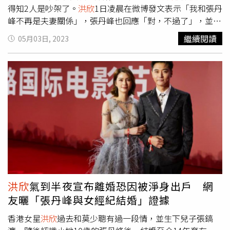
多的嘉義縣農特產品進入日本市場，讓日本消費者品味嘉義
得知2人是吵架了。
洪欣
1日凌晨在微博發文表示「我和張丹
縣的美味，同時也深化了台日兩地的公私部門合作，促進了
峰不再是夫妻關係」，張丹峰也回應「對，不過了」，並標
台灣和日本之間的友好關係。日本沖繩拓展交流的嘉義縣五
記
洪欣
，2人14年婚姻疑似畫下句點，更有消息傳出
洪欣
氣
繼續閱讀
05月03日, 2023
星級咖啡莊園：1.優遊吧斯瑪翡咖啡莊園(雨林認證)主理
到半夜公開離婚，是因為已被淨身出戶。而第一時間被網友
人：鄭虞坪地址：嘉義縣阿里山鄉樂野村4鄰127-2號電話：
點名疑似為小三的經紀人畢瀅，也用微博發文表示「兩位老
(05)256-2788種植海拔：1200-1350公尺莊園主力品種：
師，吵架歸吵架，別拿離婚開玩笑，這麼發展我真是說不清
SL34 Gesha紫葉獲獎資歷：2022 精品咖啡豆評鑑/頭等
了」，並且還標記張丹峰與
洪欣
兩人的帳號。微博流傳了一
獎、2023 阿流賽 蜜處理組/金質獎、國際雨林組織認證莊園
段畢瀅與網友的對話內容。（圖／翻攝微博）而3日微博又
2.青葉咖啡莊園主理人：葉世遠地址：嘉義縣梅山鄉幼葉林
流傳了一段畢瀅與網友的對話內容，有網友問她「是不是妳
10號電話：(05)250-1031種植海拔：1000-1200公尺莊園主
的原因兩人又吵架了」，她則強調自己是勸架的，並表示2
力品種：SL34 Gesha索恩娜獲獎資歷：2023阿流賽 水洗
人沒有離婚，稍早也打電話給
洪欣
，「說是吵架了，給她們
組/金質獎；日曬組/頭等獎；藝伎水洗組/頭等獎3.福友咖啡
點時間吧！只能她倆自己處理」，事後她也證實這些話確實
(有機驗證)主理人：詹曜威地址：嘉義縣中埔鄉中埔村3鄰
是她說的。畢瀅證實這些話確實是她說的。（圖／翻攝微
11號之16電話：(05)253-9988種植海拔：600公尺以下莊園
博）不過目前
洪欣
與張丹峰有關離婚的貼文都還沒刪除，令
主力品種：小笠原生種獲獎資歷：嘉義縣邑米社區大學/咖
外界霧裡看花，網友也紛紛表示「激將法，這樣
洪欣
迫於輿
洪欣
氣到半夜宣布離婚恐因被淨身出戶 網
啡講師4.佳禾咖啡莊園(產銷履歷驗證) 主理人：羅玉聰地
論壓力就真離婚了，妙啊」、綠茶怎麼知道別人沒離婚？而
友曬「張丹峰與女經紀結婚」證據
址：嘉義縣番路鄉公田村隙頂75之5號電話：0987-779-585
且人家夫妻都沒提，跳出來幹嘛？戲真多」、「她是巴不得
種植海拔：1000-1250公尺莊園主力品種：SL34Gesha帕卡
人家離？」。其實在2018年7月時，張丹峰被網友爆出軌經
香港女星
洪欣
過去和莫少聰有過一段情，並生下兒子張鎬
瑪拉 波旁獲獎資歷：2022嘉義縣莊園評鑑五星級、2023莫