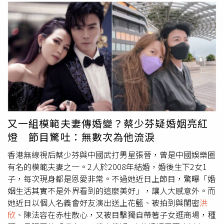
又一組模範夫妻傳婚變？蔡少芬疑婚姻亮紅
燈 節目驚吐：無數次為他流淚
香港無線視后蔡少芬與中國武打男星張晉，曾是中國娛樂圈
有名的模範夫妻之一。2人於2008年結婚，婚後生下2女1
子，每次現身都是恩愛非常。不過她近日上節目，驚曝「婚
姻生活其實不是外界看到的這麼美好」，讓人大感意外。而
她近日以個人名義會好友演出送上花籃、被拍到與閨密
洪
欣
、陳法容在赤柱散心，又被目擊獨自帶著子女逛商場，種