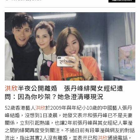
點。嘉義縣不僅在咖啡產地方面獨具特色，還擁有豐富的農
投餵，給張丹峰烤肉，烤熟了再親手餵到他的嘴裡，還笑得
產品，如高山茶、蚵仔、虱目魚、嘉義極光哈密瓜和小果番
滿臉幸福，就連看老公的眼神也十分嬌俏，甚至有些崇拜，
茄等。縣長特別提到小果番茄已經在嘉義縣設立外銷非疫生
態度180度大轉變讓人措手不及。
洪欣
日前和張丹峰同框直
產示範點，正在與日本進行外銷談判，希望能迅速獲得准入
播曬恩愛。（圖／翻攝自張丹峰微博）對於2人突然合體直
許可，將台灣的冠軍番茄帶給日本消費者。嘉義縣長計劃在
播，網友們紛紛勸自己放下助人情結，尊重他人命運，祝福
明年那霸大拔河祭期間再次前往沖繩，帶來更多的嘉義縣農
2人鎖死；也有網友調侃說是3個人鎖死，建議夫妻倆為了熱
特產品，拓展市場。(圖片提供／嘉義縣政府)縣長翁章梁還
度，可以把畢瀅也拉進來一起直播，真是腦洞大開。不僅如
表示，此次沖繩之行不僅是為了推廣阿里山咖啡，還帶來了
此，直播的時候，張丹峰誤把西寧當成是廣西的省會，也遭
嘉義縣的其他農特產品，例如全世界唯一生產的“愛玉
到了網友們的嘲笑。據了解，
洪欣
和張丹峰有著10歲年齡
子”，這種獨特的水果只在阿里山有產出。縣長希望嘉義縣
差，曾被外界看作是模範夫妻，眼看著男方的事業越來越
的農特產品能在日本市場上取得成功，並計劃在明年那霸大
好，卻突然被爆料疑似出軌經紀人畢瀅；恰巧那段時間，
洪
拔河祭期間再次前往沖繩，帶來更多的嘉義縣農特產品，拓
欣
和張丹峰吵架，刪除了所有秀恩愛的微博，後來即便是夫
洪欣
半夜公開離婚 張丹峰緋聞女經紀遭
展市場。 台灣的咖啡品質一直以來受到日本的高度評價，
妻倆一起出面澄清也無濟於事，誰知2人月初才宣布離婚，
問：因為你吵架？她急澄清曝現況
這次交流分享活動中，一般社團法人沖繩咖啡協會和嘉義縣
月底又高調秀恩愛，讓不少人看傻了眼。
咖啡產業發展協會簽署了貿易合作備忘錄，協助台灣農產品
52歲香港藝人
洪欣
於2009年與年紀小10歲的中國藝人張丹
拓展外銷通路。在訪問沖繩縣期間，縣長翁章梁特別拜會了
峰結婚，沒想到1日凌晨，她發文表示和張丹峰已不是夫妻
沖繩縣副知事照屋義實，向他介紹了嘉義縣豐富的農產和阿
關係，立刻引起熱議，也讓2年前張丹峰與其女經紀人畢瀅
里山觀光資源，並表達了熱烈歡迎沖繩縣訪問嘉義的意願。
之間的緋聞再度受到關注。不過日前有段畢瀅與網友的對話
除此之外，也希望能夠建立長期穩定的貿易合作關係，讓更
流出，指出其實2人沒有離婚，並表示已和
洪欣
通過電話，