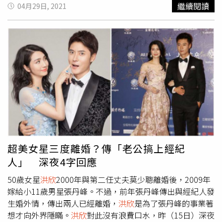
年出道的莫少聰，1988年曾接演電影《中國最後一個太
繼續閱讀
04月29日, 2021
監》，獲提名香港金像獎及台灣金馬影帝，算是一戰成名，
當年劉德華還只是個配角，沒有莫少聰紅。莫少聰憑著男神
級般的容貌與外在條件，演藝前途一片看好；但後來他爆出
呼麻風波跟與
洪欣
的感情糾葛，人氣開始下跌，近年已消失
在螢光幕前，第二段婚姻與妻子離婚後，父代母職撫養女
兒，近年主要是靠接大陸地方商演以及抖音直播過活。而最
近網路上流出一段莫少聰在大陸的商演影片，當時他穿著黑
色西裝搭配黑色T恤登台，從衣服剪裁可發現，莫少聰身材
發福不少，且他整套西裝有明顯皺褶，感覺沒燙過衣服就穿
上舞台，讓不少網友留言狂酸「沒錢買衣服嗎，混的這地
步」。
超美女星三度離婚？傳「老公搞上經紀
人」 深夜4字回應
50歲女星
洪欣
2000年與第二任丈夫莫少聰離婚後，2009年
嫁給小11歲男星張丹峰。不過，前年張丹峰傳出與經紀人發
生婚外情，傳出兩人已經離婚，
洪欣
是為了張丹峰的事業著
想才向外界隱瞞。
洪欣
對此沒有浪費口水，昨（15日）深夜