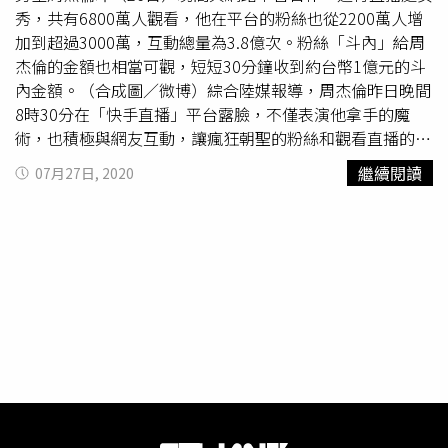
博）
秀，共有6800萬人觀看，他在平台的粉絲也從2200萬人增
加到超過3000萬，互動總量為3.8億次。粉絲「斗內」給周
杰倫的金額也相當可觀，短短30分鐘收到約台幣1億元的斗
內金額。（合成圖／微博）綜合陸媒報導，周杰倫昨日晚間
8時30分在「快手直播」平台露臉，不僅表演他拿手的魔
術，也積極與網友互動，讓瘋狂朝聖的粉絲和觀看直播的藝
人狂刷禮物，創下30分鐘億元台幣的記錄。（圖／微博）周
繼續閱讀
07月27日, 2020
杰倫直播開始才10分鐘就已有4260萬觀看次數，除了表演
魔術之外也找來劉畊宏和其他好友加入聊天；至於在線上觀
看的藝人也相當多，像是吳孟達、汪東城、關之琳、王耀
慶、
洪欣
、徐錦江、李晨、范冰冰、林心如、陳小春、朗朗
等人。其中許多藝人都有「刷禮物」斗金給周杰倫，朗朗刷
了人民幣40萬元（約台幣170萬元）、王祖藍刷了人民幣20
萬元（約台幣85萬元）；不過網紅辛巴的團隊3個帳號共刷
了人民幣1300萬元（約台幣5543萬元），總金額約台幣1億
元，創下相當驚人的記錄。周杰倫直播前在八大一線城市地
標打廣告。（圖／微博）周杰倫直播前在八大一線城市地標
打廣告。（圖／微博）周杰倫這次的直播事先廣告做得相當