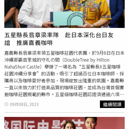
嫌，且有逃亡、串供、滅證之虞，均向法院聲請羈押禁見，
另有1名養豬場公務員及3名廠商分別交保新臺幣（下同）
20萬元、10萬元、10萬元、5萬元，其餘被告及證人訊後請
回。專案小組發現，國營養豬場廢水處理設備產出之廢污
泥，未依規定再利用，即屬廢棄物，未經許可即任意回填、
五星縣長翁章梁率隊 赴日本深化台日友
堆置廢棄物者，不但造成環境污染，破壞環境品質，造成民
誼 推廣嘉義咖啡
怨，更可能觸犯廢棄物清理法等刑責；為維護國土永續發
展。南檢將持續追查環保犯罪，守護民眾權益與健康，並在
嘉義縣長翁章梁率領五星咖啡莊園代表團，於9月6日在日本
此呼籲相關業者應恪遵環保法規，勿心存僥倖而觸犯法網。
沖繩那覇首里城的守礼の間（DoubleTree by Hilton
養豬場回填掩埋之營建廢棄物。（圖／台南地檢署提供）
NahaShuri Castle）舉辦了一場名為“五星縣長X五星咖啡
莊園沖繩分享會”的活動，吸引了超過百位日本咖啡師、採
購商以及咖啡愛好者參加，現場綻放出隆重的氛圍。嘉義縣
一直以來致力於打造高品質的咖啡莊園，並成為台灣首個實
施咖啡莊園規範的縣市。五星級咖啡莊園認證須通過六項審
核標準，包括種源確認（咖啡身分證）、田間管理、國內外
繼續閱讀
09月08日, 2023
相關認證、咖啡杯測、生產與加工場域外部環境、安全與衛
生管理等。此次前往沖繩的嘉義縣五星級咖啡莊園代表包括
優遊吧斯瑪翡咖啡莊園、琥珀社咖啡莊園、科仔林咖啡莊
園、青葉咖啡莊園、晉揚欣茶畝田咖啡莊園、佳禾咖啡莊