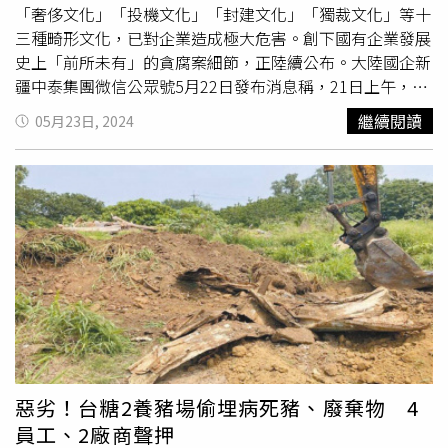
婚消息時，事業正是如日中天，反而張晉雖身懷一身技藝投
「奢侈文化」「投機文化」「封建文化」「獨裁文化」等十
身演藝圈，卻有很長一段時間懷才不遇，被人以「蔡少芬的
三種畸形文化，已對企業造成極大危害。創下國有企業發展
老公」稱呼。直到2014年，張晉因參演王家衛《一代宗
史上「前所未有」的貪腐案細節，正陸續公布。大陸國企新
師》獲得第33屆香港金像獎最佳男配角獎，才逐漸打開星
疆中泰集團微信公眾號5月22日發布消息稱，21日上午，集
路。當年，張晉在台上發表感言時，曾激動表示：「我的老
團召開2024年巡察工作會議暨第一輪巡察動員部署會議，
繼續閱讀
05月23日, 2024
婆是蔡少芬，很多人說我這輩子要靠她。對，沒錯，我想說
集團黨委書記、董事長王平洋指出，2024是實現「十四
我這輩子的幸福就是要靠她。」成為不少人津津樂道的佳
五」規畫目標任務的關鍵一年，也是中泰集團深化改革、肅
話。
清王
洪欣
流毒、重構現代企業治理體系至關重要的一年。他
強調，要堅決杜絕「低級紅」「高級黑」現象，通過第三方
機構入駐指導，研究中泰集團的歷史、現在和未來，扭轉異
化「家文化」帶來的影響，清朗政治生態、重塑企業文化。
誰是王
洪欣
？公開資料顯示，1965年出生的王
洪欣
曾任新
疆中泰化學（集團）股份有限公司黨委書記、董事長，中泰
（集團）有限責任公司黨委書記、董事長，2023年4月轉崗
自治區工信廳黨組書記、副廳長後宣告落馬，被稱為「潛藏
在國有企業的毒瘤」。澎湃新聞報導，王
洪欣
被查後，中泰
集團眾多下屬公司開設「揭批改專欄」，要求徹底清除13種
惡劣！台糖2養豬場偷埋病死豬、廢棄物 4
畸形文化流毒。有人撰文稱，王
洪欣
的「浮誇文化」「奢侈
員工、2廠商聲押
文化」「投機文化」「封建文化」「獨裁文化」等十三種畸