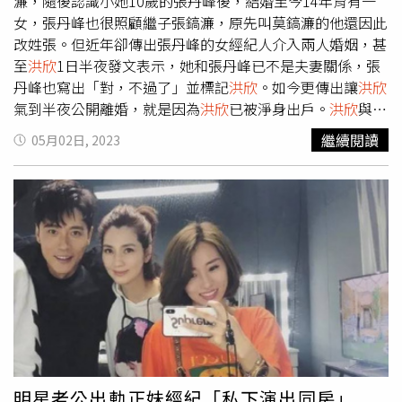
理人畢瀅，不過男方極力否認並宣布辭退經紀人止血，
洪欣
濂，隨後認識小她10歲的張丹峰後，結婚至今14年育有一
凡彼餐飲集團手沖精品咖啡指定選豆、2023 COE台灣卓越
是後選擇原諒，原以為張丹峰已和畢瀅劃清界線，沒想到女
女，張丹峰也很照顧繼子張鎬濂，原先叫莫鎬濂的他還因此
盃87.69、87.3、2023嘉義縣咖啡三部曲建置計畫產區杯測
方至今仍是他的經紀人，且雙方一起到外地工作時還住同一
改姓張。但近年卻傳出張丹峰的女經紀人介入兩人婚姻，甚
評鑑會 蜜處理組/金級獎、日曬組/金級5.晉揚欣咖啡莊園(產
間房。
至
洪欣
1日半夜發文表示，她和張丹峰已不是夫妻關係，張
銷履歷驗證) 主理人：
洪欣
延 地址：嘉義縣梅山鄉太興
丹峰也寫出「對，不過了」並標記
洪欣
。如今更傳出讓
洪欣
村橫山12號 電話：0919-167-007、0988561-739種植海
氣到半夜公開離婚，就是因為
洪欣
已被淨身出戶。
洪欣
與張
拔：800~1200公尺莊園主力品種：SL34 Gesha Typica波旁
丹峰今年才一起慶祝女兒生日，但如今卻傳出離婚消息。
繼續閱讀
05月02日, 2023
(原生種) 獲獎資歷：嘉義縣咖啡莊園五星級莊園、2023
（圖／翻攝自
洪欣
微博）
洪欣
的老公張丹峰近年事業登上高
嘉義縣咖啡三部曲建置計畫產區杯測評鑑會蜜處理組/銀獎
峰，但卻開始傳出與女經紀人畢瀅過度親密，甚至在張丹峰
6.璟隆咖啡莊園(產銷履歷驗證) 主理人：蘇彥璋 地址：
表示畢瀅離職後，仍被網友發現他的窗口仍是對方，甚至廠
嘉義縣番路鄉公田村隙頂8-2號電話：0929-878-568種植海
商匯入的帳戶竟是畢瀅的帳戶。日前更有網友爆料，在民政
拔：1400公尺 莊園主力品種：Gesha SL34 獲獎資歷：
局上班的朋友發現張丹峰已恢復單身，甚至和畢瀅結婚，並
2022 阿流賽 日曬組/銀質獎、2022阿流賽 蜜處理組/銀質
放上兩人結婚證據，種種跡象都讓網友認為張丹峰已經外遇
獎、2023 COE 台灣卓越盃/第4名7.科子林咖啡莊園(產銷履
出軌甚至和
洪欣
離婚了。有網友曬出張丹峰與畢瀅的結婚資
歷驗證) 主理人：蔡奇蒼、趙燕卿 地址：嘉義縣梅山鄉
料，但兩人至今沒有承認，張丹峰也表示會寄律師函。（圖
第8鄰科子林14-5號 電話：0928-349-516 種植海拔：
／翻攝自微博）而
洪欣
1日半夜選擇公開表示與張丹峰離
1050公尺 莊園主力品種：SL34、Gesha Typica紫葉、
婚，就有疑似知情人士稱「
洪欣
或許要淨身出戶了！張丹峰
Caturra 獲獎資歷：2022 阿流賽 蜜處理組/銀質獎、2023
和畢瀅早就轉移好了資產，公司都提前註銷了」，陸媒《鳳
阿流賽 水洗組/頭等獎、2023 阿流賽 日曬組/頭等獎、2023
凰網娛樂》就報導，畢瀅名下兩家企業北京峰焱文化有限公
明星老公出軌正妹經紀「私下演出同房」