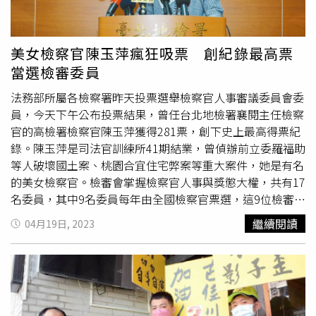
且還標記
洪欣
的帳號，就有不少網友留言諷刺他刪除文章一
事，結果張丹峰反而與眾多網友發生口角，直接在微博上互
相對罵起來。（圖／翻攝自微博）之後，被網友點名疑似為
美女檢察官陳玉萍瘋狂吸票 創紀錄最高票
小三的經紀人畢瀅，疑似也用微博發文，內容中指出「兩位
當選檢審委員
老師，吵架歸吵架，別拿離婚開玩笑，這麼發展我真是說不
清了」，並且還標記張丹峰與
洪欣
兩人的帳號。但由於該帳
法務部所屬各檢察署昨天投票選舉檢察官人事審議委員會委
號並沒有微博的官方認證，目前尚不清楚是否為畢瀅本人發
員，今天下午公布投票結果，曾任台北地檢署襄閱主任檢察
文。（圖／翻攝自微博）
官的高檢署檢察官陳玉萍獲得281票，創下史上最高得票紀
錄。陳玉萍是司法官訓練所41期結業，曾偵辦前立委羅福助
等人破壞國土案、桃園合宜住宅弊案等重大案件，她是有名
的美女檢察官。檢審會掌握檢察官人事與獎懲大權，共有17
名委員，其中9名委員每年由全國檢察官票選，這9位檢審委
員被稱為民選委員，依慣例，最高票者為民選檢審委員的
繼續閱讀
04月19日, 2023
「委員長」，負責召集全體民選檢審委員，討論檢察長入
圍、主任檢察官的人事及獎懲等事務。除陳玉萍最高票以
外，其餘8位民選檢審委員為：台中地檢署詹益昌143票，
高雄地檢署莊玲如142票，基隆地檢署陳照世141票，新北
地檢署陳旭華135票，雲林地檢署朱啟仁128票，台北地檢