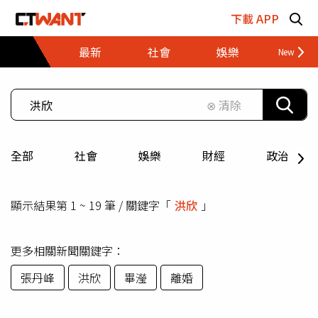
跳至主要內容區塊
下載 APP
最新
社會
娛樂
財經
⊗ 清除
全部
社會
娛樂
財經
政治
顯示結果第 1 ~ 19 筆 / 關鍵字「
洪欣
」
更多相關新聞關鍵字：
張丹峰
洪欣
畢瀅
離婚