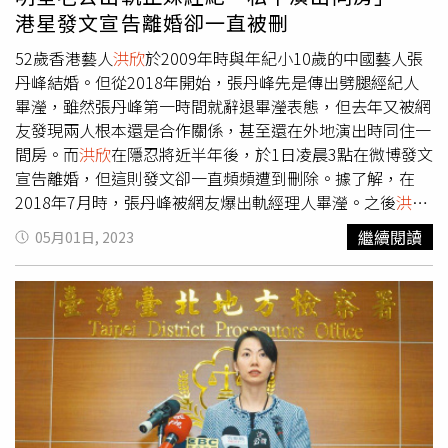
COE台灣卓越盃/第12名8.部舞咖啡莊園(產銷履歷驗證) 主
司、晞彤（上海）影視文化工作室。
港星發文宣告離婚卻一直被刪
理人：溫春梅 地址：嘉義縣番路鄉公田村隙頂70-1號 電
話：0922-199-288 種植海拔：1050-1200公尺 莊園主力
52歲香港藝人
洪欣
於2009年時與年紀小10歲的中國藝人張
品種：SL34 Gesha 獲獎資歷：2022 阿流賽 日曬組/銀質
丹峰結婚。但從2018年開始，張丹峰先是傳出劈腿經紀人
獎、2023嘉義縣咖啡三部曲建置計畫產區杯測評鑑會/日曬
畢瀅，雖然張丹峰第一時間就辭退畢瀅表態，但去年又被網
組 金獎9.琥珀社咖啡莊園(產銷履歷驗證) 主理人：陳合
友發現兩人根本還是合作關係，甚至還在外地演出時同住一
德 地址：嘉義縣梅山鄉碧湖村4鄰碧湖38號 電話：
間房。而
洪欣
在隱忍將近半年後，於1日凌晨3點在微博發文
0922-204-987 種植海拔：1030~1200公尺 莊園主力品
宣告離婚，但這則發文卻一直頻頻遭到刪除。據了解，在
種：SL34、Gesha 獲獎資歷：2022典藏台灣精品咖啡國
2018年7月時，張丹峰被網友爆出軌經理人畢瀅。之後
洪欣
際競標決賽、2022 台灣精品咖啡豆評鑑/金質獎、2023
公開力挺張丹峰，張丹峰也立刻辭退畢瀅表態。但在2022
繼續閱讀
05月01日, 2023
COE台灣卓越盃/第19名嘉義縣政府廣告
年12月時，網友又再次爆料，指稱畢瀅仍在幫張丹峰處理工
作，而且在外地演出工作時，兩人甚至直接同房，之後更傳
出張丹峰與畢瀅的結婚證書。所有的事情讓身為正宮的
洪欣
忍無可忍。
洪欣
最後選擇在1日凌晨於微博發文，內容中表
示「我和張丹峰不再是夫妻關係」，但這則貼文卻一直刪了
又發、發了又刪，這讓
洪欣
憤怒的表示「某人一直刪除我微
博」，這才讓網友理解到，可能是張丹峰手上有
洪欣
微博的
密碼，所以才能刪文阻止
洪欣
發言。（圖／翻攝自微博）最
後就連張丹峰也在微博上發文「對，不過了！(指離婚)」並