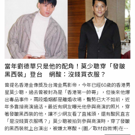
當年和劉青雲、袁詠儀拍電影時，蔡少芬在片場卻始終在看
手中的書，「因為我不敢跟那些大明星聊天，我害怕。」袁
詠儀因此而以為蔡少芬喜歡看書，還特地送了許多書給她，
讓蔡少芬說，「但其實她不知道我是拿書來掩飾自己的害
羞。」蔡少芬說袁詠儀誤以為她喜歡看書，所以送了她很多
書。（圖／浙江衛視YouTube）不過，蔡少芬的個性也在入
行多年後慢慢改變，女星
洪欣
就說自己以前也是害羞到不敢
說話，反而是蔡少芬的個性很活潑，「一直跟我玩、一直跟
大家玩、開玩笑，後來我是受她影響，慢慢我就變得活潑了
當年劉德華只是他的配角！莫少聰穿「發皺
一點。」
黑西裝」登台 網酸：沒錢買衣服？
曾提名香港金像獎及台灣金馬影帝，今年已經60歲的香港男
星莫少聰，過去曾被封為是「香港第一帥哥」，但後來他爆
出毒品事件，兩段婚姻都是離婚收場，聲勢已大不如前，近
年多靠接商演過活。最近有網友曝光他參與商演的照片，穿
著發皺黑西裝的他，讓不少網友看了直搖頭，還有酸民直言
「是沒錢買衣服嗎？」莫少聰被拍到參與商演時，穿了發皺
的黑西裝就上台演出，被嫌太寒酸。(圖／取材自微博)在80