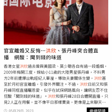
園、璟隆咖啡莊園、部舞咖啡莊園以及福友咖啡莊園，它們
代表了嘉義縣不同海拔和咖啡品種風味的特點莊園業者。在
分享會上，莊園主們分享了他們的故事和經驗，讓沖繩的精
品咖啡師們品味了嘉義縣獨特的精品咖啡，進一步提高了嘉
義縣精品咖啡的國際知名度，創造了更多的行銷機會。五星
莊園沖繩分享會，台咖啡深獲日方肯定。(圖片提供／嘉義
縣政府)嘉義縣有著超過200位咖啡農，通過嘉義縣的咖啡三
部曲計畫，他們不斷深化各個咖啡產區，並獲得資源和支
官宣離婚又反悔…
洪欣
、張丹峰突合體直
持。專業課程的提供為嘉義縣的咖啡產業打下了更穩固的基
播 網酸：聞到錢的味道
礎，並推動了咖啡共同品牌和經營。嘉義縣不斷與國內外的
專家建立聯繫，幫助咖啡農開展行銷和銷售通路，致力於實
香港女星
洪欣
過去曾與黃國梁、莫少聰各自有過一段婚姻，
現咖啡的品牌化、國際化和標準化。此次分享交流活動旨在
2009年梅開三度，嫁給小11歲的大陸男星張丹峰，不料男
激勵咖啡農追求更高品質的咖啡豆，提高嘉義縣咖啡的經濟
方2年前遭爆出軌經紀人畢瀅，導致夫妻關係生變，
洪欣
甚
價值，增強國際競爭力。縣長翁章梁表示，咖啡的好壞的關
至於月初官宣離婚，引發外界關注。不過，
洪欣
日前又和張
鍵，6成決定在產地、3成烘焙及1成沖泡技巧。嘉義縣位於
丹峰同框直播曬恩愛，似乎在試探網路風向，讓網友忍不住
北回歸線經過的黃金生產帶上，咖啡種植在阿里山山脈，受
狂酸「聞到錢的味道」。
洪欣
和張丹峰28日合體開直播，只
到日夜溫差變化大的自然環境影響，咖啡果實生長速度較緩
見2人正在用餐，並不像平日那樣賣貨，更像是上來聊天、
慢，讓產出的咖啡果實更加濃郁，捕捉了最美好的風味特
試探網路風向。期間，2人不僅共喝一杯奶茶，
洪欣
還甜蜜
繼續閱讀
05月29日, 2023