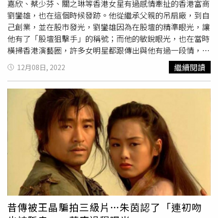
房，並自己另外訂酒店拿發票向廠商報帳，完全不避諱對方
嘉欣、蔡少芬、關之琳等香港女星有過感情牽扯的香港富商
是人夫的身分。自張丹峰爆出出軌風波後，
洪欣
和男方的婚
劉鑾雄，也在這個時候發跡。他從繼承父親的吊扇廠，到自
變傳言也一直沒斷過，甚至傳出兩人協議離婚，不過今年11
己創業，並在股市發光，劉鑾雄因為在股壇的精準眼光，讓
月
洪欣
在微博分享帶著張丹峰和女兒去看大兒子張鎬濂大學
他有了「股壇狙擊手」的稱號；而他的敏銳眼光，也在當時
畢業公演，還有網友在澳門偶遇兩人帶女兒出遊，如今又被
橫掃香港演藝圈，許多女明星都跟傳出與他有過一段情，讓
爆出經紀人沒變孩童住一間房的消息，讓外界相當好奇這對
他也有「女星狙擊手」之稱，商場與藝界，無人不知曉。籍
繼續閱讀
12月08日, 2022
夫妻的真實婚姻狀況。張丹峰過去就曾稱畢瑩是「畢萌
貫潮州，1951年在香港出生的劉鑾雄，兄弟姊妹包括了劉
萌」，狗仔還爆料畢瀅向廠商要求要和張丹峰住套房。（圖
鑾鴻、劉玉玲、劉玉珍及劉玉慧，小時候就跟著父親到香港
／翻攝自推理君江小宴微博
生活。一開始，父親在香港做起了製米廠的生意，但後來因
為被騙，開始家道中落，劉鑾雄早年的生活，一下從天堂掉
到地獄。香港富商劉鑾雄與現任太太甘比。（圖／翻攝甘比
IG）劉鑾雄在念書、出社會後，一開始與弟弟劉鑾鴻，兄弟
倆繼承其父親劉火榮創立的岳記吊扇廠，後來在1978年，
劉鑾雄與朋友創辦愛美高生產吊扇，並將公司發展成愛美高
集團。由於眼光精準，劉鑾雄大概從1980年代開始，便開
始活躍於香港的金融圈及地產業，甚至在1983年，就讓愛
美高在香港交易所上市。後來在1985年，劉鑾雄與一同創
立愛美高集團的夥伴意見不合，於是把自己持有的愛美高股
昔傳被王晶騙拍三級片…朱茵認了「連初吻
份配售給基金。但由於愛美高產品滯銷，引來股價下跌，劉