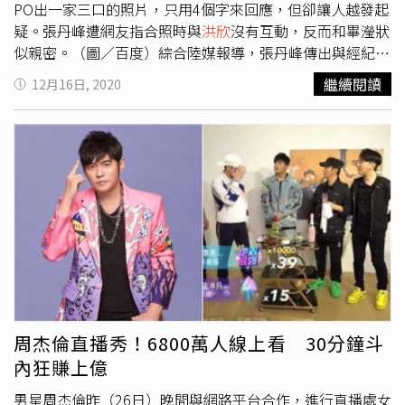
PO出一家三口的照片，只用4個字來回應，但卻讓人越發起
疑。張丹峰遭網友指合照時與
洪欣
沒有互動，反而和畢瀅狀
似親密。（圖／百度）綜合陸媒報導，張丹峰傳出與經紀人
畢瀅大搞不倫戀時，
洪欣
站出來力挺絕無此事，還說自己很
繼續閱讀
12月16日, 2020
信任畢瀅。不過，卻有網友透露張丹峰在下榻的酒店叫外
送，開門收餐的卻是「穿著浴袍的畢瀅」，而且畢瀅就算在
洪欣
面前，也直接拿張丹峰的衣服穿，一點也不在意
洪欣
的
存在。（圖／
洪欣
微博）日前女星陳法蓉PO出與蔡少芬、
洪欣
的合照，網友抽絲剝繭發現
洪欣
的日常生活幾乎都是與
友人共處，這1年來極少和張丹峰合體，就連10月
洪欣
生
日，張丹峰都沒有現身，更別提孩子的生日派對他，他照樣
沒有現身。（圖／
洪欣
微博）昨（15日）有消息傳出
洪欣
和
張丹峰已經離婚，但
洪欣
為了顧到對方的事業，才刻意不將
離婚一事公開。張丹峰在消息曝光後照樣跑行程，在機場見
到媒體還笑著揮手打招呼，心情似乎不受影響；
洪欣
則是昨
日深夜終於PO出和張丹峰過去的合照，發圖配文「天倫之
周杰倫直播秀！6800萬人線上看 30分鐘斗
樂」。一家人相聚的確是天倫之樂，但她既沒否定離婚傳
內狂賺上億
聞，也沒強調還沒離婚，不知發文是為了感懷過去，還是澄
清謠言，實在是撲朔迷離。（圖／
洪欣
微博）（圖／
洪欣
微
男星周杰倫昨（26日）晚間與網路平台合作，進行直播處女