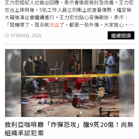
稱讚他展現出專業藝人的態度。不過，這次意外是否影響後
王力宏經紀人也做出回應，表示會徹底檢討及改進。王力宏
續巡演安排，經紀公司截至目前尚未對外說明，王力宏的傷
在台上摔倒後，5名工作人員立刻衝上前查看傷勢，確定無
勢恢復情況也持續受到外界關注。
大礙後演出會繼續進行。王力宏也貼心安撫歌迷，表示：
「耳機壞了，耳朵就
流血
了，都是一些外傷，大家放心。」
他還自嘲說：「這樣子有點像MMA（綜合格鬥）的選手
繼續閱讀
07月04日, 2026
吧？可以吧，就是這個態度，跌倒就自己爬起來，馬上
爬。」對於此次意外，王力宏經紀人回應：「謝謝大家關
心，他開場跌倒了第一時間就馬上站起來，完成他接下來三
個小時的演出，期間自嘲自己像梵谷，哪裡跌倒就要在哪裡
爬起來，並且是馬上要爬起，也立即獲得現場四萬名觀眾的
共鳴跟鼓勵。」經紀人也說換裝時就安排醫護人員先做緊急
處理，等演出結束會帶他去醫院做治療，「後續我們也會針
對演出舞台的各個環節，做徹底檢討及改進，再次感謝大家
的關心。」
敘利亞咖啡廳「炸彈恐攻」釀9死20傷！尚無
組織承認犯案