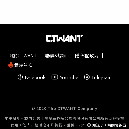
士革舊城的1起汽車炸彈攻擊中喪生。
厚重冰層之下，形成與外界完全隔絕的濃鹽水湖。由於鹽分
濃度遠高於一般海水，因此即使長年處於零下數十度的極端
環境，湖水仍維持液態，並透過冰川底部裂隙緩慢向外滲
流。至於令人毛骨悚然的血紅色，最新研究證實並非血液，
也不是早期推測的紅藻，而是富含鐵元素的濃鹽水流出後，
接觸空氣中的氧氣產生氧化反應，如同鐵鏽形成一般，使水
流逐漸轉為暗紅色。研究團隊進一步利用高解析度分析發
現，真正形成鮮紅色澤的並非一般鐵鏽，而是大量含有鐵、
關於CTWANT
聯繫&爆料
隱私權政策
矽、鈣、鋁及鈉等元素的奈米微粒。這項發現也解釋了過去
科學界為何始終無法完整說明血瀑布呈現特殊色澤的原因。
發燒熱搜
除了破解紅色來源，科學家多年來更想知道，深埋冰層下的
Facebook
Youtube
Telegram
鹽水究竟如何突破數百公尺厚的冰層流到地表。早在2017
年，研究團隊便利用無線電回波探測（Radio Echo
Sounding，RES）技術，首度描繪出泰勒冰川下方複雜的地
下鹽水通道網絡，確認濃鹽水會沿著冰川裂隙向上移動。最
新刊登於《Antarctic Science》的研究則進一步指出，隨著
© 2020 The CTWANT Company
冰川持續向前推進，冰層重量會不斷擠壓地下鹽水，使內部
本網站所刊載內容著作權屬王道旺台媒體股份有限公司所有或經授權
壓力逐漸升高；當壓力超過冰層承受極限時，裂縫便會突然
使用，他人非經授權不許轉載、重製、公開播送或公開傳輸。
知道了，請關閉視窗
打開，高壓鹽水順勢湧出冰面，形成著名的血瀑布。研究人