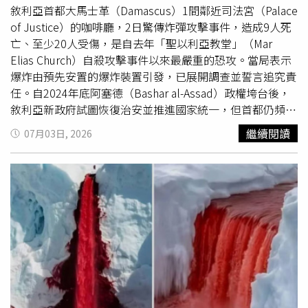
敘利亞首都大馬士革（Damascus）1間鄰近司法宮（Palace
of Justice）的咖啡廳，2日驚傳炸彈攻擊事件，造成9人死
亡、至少20人受傷，是自去年「聖以利亞教堂」（Mar
Elias Church）自殺攻擊事件以來最嚴重的恐攻。當局表示
爆炸由預先安置的爆炸裝置引發，已展開調查並誓言追究責
任。自2024年底阿塞德（Bashar al-Assad）政權垮台後，
敘利亞新政府試圖恢復治安並推進國家統一，但首都仍頻繁
遭遇攻擊，安全情勢依然嚴峻。據《南華早報》報導，截至
繼續閱讀
07月03日, 2026
目前，尚無任何組織出面承認犯案。敘利亞國營電視台表
示：「發生在大馬士革司法宮附近1間咖啡廳的爆炸，是由
事先安置在現場的爆炸裝置所引起。」爆炸發生地點位於首
都司法宮附近，該建築是重要的政府機構。爆炸引發當地一
片混亂，繁忙街區陷入恐慌。多輛救護車鳴響警笛，穿梭於
車陣之中趕往現場，安全部隊則封鎖爆炸區域。敘利亞首都
大馬士革（Damascus）1間鄰近司法宮（Palace of
Justice）的咖啡廳，2日驚傳炸彈攻擊事件。（圖／達志／
美聯社）對此，在爆炸現場附近經營1家太陽能板電池店的
40歲老闆哈亞特（Nour Khayyat）回憶：「大約下午3點，
我聽到1聲巨大的爆炸，店面的櫥窗都震動了。大家立刻衝