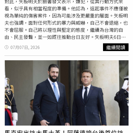
公國、巴林及埃及等鄰國關係惡化，相關政策也延續至其子
仍有鬆動，進食仍會疼痛，只能暫時食用流質食物。他並透
對此，矢板明夫於臉書發文表示，嫌犯，從其行動方式來
塔米姆賓哈馬德阿勒薩尼（Tamim bin Hamad Al Thani）執
露，從嫌犯犯案模式判斷，此案絕非臨時起意。對方疑似已
看，似乎具有相當程度的準備。他認為，這起事件不應僅被
政初期，最終演變成持續數年的外交封鎖危機。在國際安全
在飯店咖啡廳埋伏近2天，確認目標後才出手，犯案後立即
視為單純的傷害案件，因為可能涉及更嚴重的層面。矢板明
事務上，他卸任前批准阿富汗神學士（Taliban）在杜哈設
逃離現場，更在途中更換衣物，再趕往機場購買機票準備離
夫也強調，面對任何形式的暴力與威嚇，自己不會退縮，也
立政治辦公室，為美國與神學士後續和平談判鋪路，最終促
境；落網後仍聲稱只是「認錯人」，整體行動冷靜且縝密，
不會屈服。自己將以理性與堅定的態度，繼續為台灣的自
成美國與北約2021年撤離阿富汗的重要外交進程，也讓卡
令人懷疑背後另有規畫。矢板明夫認為，此案不應僅視為一
由、民主發聲，並一如既往推動台日友好。矢板明夫6日中
達成為全球重要的外交斡旋平台。哈馬德賓哈利法阿勒薩尼
般傷害案件，從背景及犯案方式來看，不排除涉及針對言論
午受邀前往台中演講，不料在飯店大廳突遭1名素不相識的
繼續閱讀
07月07日, 2026
也積極推動體育外交，透過贊助西班牙足球豪門巴塞隆納
自由的政治性打壓，甚至可能存在有組織策畫或執行，呼籲
港籍廖姓男子揮拳痛擊臉部，導致嘴唇擦挫傷
流血
。廖嫌動
（Barcelona）、收購法甲巴黎聖日耳曼（Paris Saint-
檢警持續深入追查真相。警政署表示，除持續釐清犯案動機
手後隨即落跑，更意圖搭機離境，警方昨下午4時許火速於
Germain）等方式提升國家形象，並成功爭取2022年世界盃
與案發經過，也將深入追查是否涉及境外勢力介入、跨境鎮
台中國際機場將人攔截逮捕。對此，矢板明夫清晨於臉書發
足球賽主辦權。世界盃開幕戰當天，雖然他已卸任多年，現
壓，並全力釐清是否另有在台協力者，全案仍由檢警持續擴
文表示，事件發生後，收到了來自全台灣各地許多朋友的慰
身球場時仍獲得全場卡達民眾熱烈掌聲。2013年，哈馬德
大偵辦中。
問與關心，在此向大家表示由衷的感謝。矢板明夫說明，第
賓哈利法阿勒薩尼主動將王位交棒給當時33歲、受英國教育
一，自己已經到醫院接受檢查，目前傷勢並無大礙。嘴唇因
的王儲塔米姆，完成中東地區極為罕見的和平權力交接。他
撞擊而裂傷，當場流了不少血，現在已經逐漸癒合。不過門
在退位演說中表示，希望由年輕世代帶領卡達邁向新時代。
牙仍有些鬆動，吃東西時還會疼痛，目前只能進食流質食
這場交班不僅打破區域政治慣例，也被視為卡達因應阿拉伯
物，希望明天能有所改善。矢板明夫指出，第二，今天襲擊
之春、提前完成世代交替的重要決策。哈馬德賓哈利法阿勒
自己的嫌犯，從其行動方式來看，似乎具有相當程度的準
薩尼辭世後，卡達宣布全國展開4天國喪，政府機關停班、
備。他在旅館咖啡廳等待了自己將近兩天，確認目標後，從
國旗降半旗，全國共同悼念這位帶領卡達從區域小國蛻變為
出手攻擊、迅速離開現場，到途中更換衣物、前往機場購買
馬克宏出訪大馬士革！阿薩德垮台後首位訪