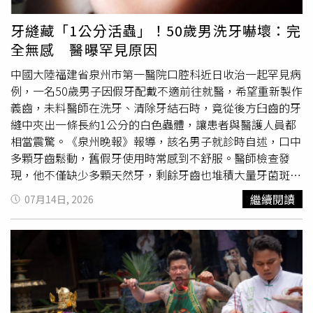
工健康服務人員應保存勞工職業衛生、職業健康的相關調查
際傷亡情況仍在統計中。冰川町特別養護老人院「早尾園」
以及傷害疾病的紀錄，這是楊姓護理師的工作，她就應該使
也受到地震重創。一名職員回憶，當時正在辦公室處理文書
牙縫藏「1公分活蟲」！50歲男洗牙嚇壞：完
用Medgate記下醫療處置的情形，何況她自己也承認，第一
工作，突然感受到前所未有的劇烈前後搖晃，即使雙手緊抓
全無感 醫曝罕見原因
次到第三次傷病急救事件並未在Medgate系統登錄。既然楊
桌子，身體仍幾乎站不穩，「搖晃強到根本無法支撐身
姓護理師確有疏失，為何3M解僱仍不合法？北院指出，
體」。院內多名乘坐輪椅的住民因劇烈震動跌倒，也有工作
中國大陸福建省泉州市第一醫院口腔科近日收治一起罕見病
2022年操作員腳踝扭傷、2023年技術員撞頭
流血
、2024年
人員遭掉落物品砸傷、手臂被割傷
流血
，約有10人受傷，所
例，一名50歲男子因假牙配戴不適前往就醫，希望重新製作
工程師昏倒，發生頻率只有一年一次，而且這些員工的傷病
幸均無生命危險。宇城市公共就業服務中心「Hello Work
義齒，未料醫師在洗牙、清除牙結石時，竟從後方臼齒的牙
情形還不到重大事故的程度，楊姓護理師也都有治療他們，
宇城」同樣傳出災情。館內職員表示，這是他們從未經歷過
縫中夾出一條長約1公分的白色蟲體，讓患者與醫護人員都
「兩造尚非無法繼續維持僱傭關係存在」，但3M終止勞動
的劇烈搖晃，碎紙機、置物櫃全數傾倒，窗框脫落，停車場
相當震驚。《泉州晚報》報導，該名男子就診時自述，口中
契約之前未先採取記過、減薪等手段督促改善，不符合「解
地面也出現明顯裂縫。事發時館內約有30名職員及洽公民
多顆牙齒鬆動，舊假牙使用時常感到不舒服。醫師檢查發
僱最後手段性原則」，因此判決楊姓護理師勝訴，可回任
眾，所有人均已安全疏散至停車場，其中1人在避難過程中
現，他不僅缺少多顆天然牙，剩餘牙齒也堆積大量牙菌斑與
3M廠護。楊姓護理師「被離職」後，去年7月開始新工作，
扭傷，相關單位也正評估是否需要轉移至地勢較高處避難，
牙結石，牙齦紅腫、糜爛，且一碰就出血，診斷為重度牙周
繼續閱讀
07月14日, 2026
加上3M付給她39萬4708元的資遣費，扣除薪資差額與資遣
以防後續災害。此外，NHK空拍畫面顯示，日本製紙株式會
病。此外，患者本身患有糖尿病，並有長期吸菸習慣，均屬
費，北院判決3M應再付6910元給楊姓護理師，並從今年6
社八代工廠一座大型煙囪在強震中應聲倒塌，廠方已立即確
牙周病高風險族群。醫療團隊為改善口腔環境，安排全口牙
月到復職日為止，按月支付9萬3377元。本案為一審判決，
認員工安全及廠區受損情形，目前尚未公布是否造成額外傷
周清潔治療，不料在清理患者下排後方牙縫時，竟夾出一條
可上訴二審。值得玩味的是，判決書提到這4次急救事件未
亡，詳細事故原因及損失仍待進一步調查。此外，災情畫面
完整白色蟲體。由於患者牙縫較寬，加上長期牙周病造成口
依規定在EHS360系統通報，其實是楊姓護理師向3M檢舉
也陸續透過新聞直升機空拍曝光。熊本市中南部的八代市有
腔感覺遲鈍，期間完全沒有察覺異物存在，也無法確定蟲子
的，除了有電子郵件為證，還有員工出庭作證也這麼說。本
橋梁疑因承受不住強震而倒塌，九州高速公路部分路段也出
已卡在牙縫多久。對此，醫師指出，這並非民間俗稱的「牙
刊聯繫3M公司詢問對於本案判決的回應，截稿前未獲得回
現嚴重受損。從下午5時30分左右的空拍畫面可見，高速公
蟲」或蛀蟲。臨床上造成蛀牙的是細菌，而非肉眼可見的大