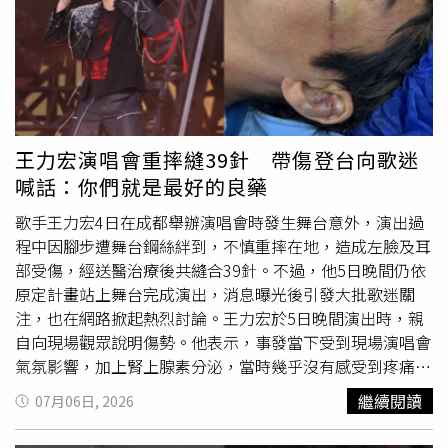
（Rodolphe Saade），以及道達爾能源公司
情竟是終於可以回家；也有人第一次到大阪安排8天7夜，每
（TotalEnergies）執行長潘彥磊（Patrick Pouyanne）。雙
天走到筋疲力盡，加上天氣乾燥，甚至出現手指龜裂、鼻腔
方預計將討論敘利亞重建及投資議題，但法國企業目前對重
流血
等狀況；還有旅客笑稱，曾安排15天日本行，結果才玩
返敘利亞市場仍持審慎態度。馬克宏也希望沙拉能履行保護
到第5天就開始想念自己的床和家裡的生活節奏。因此，不
國內少數族群的承諾。去年，敘利亞阿拉維派（Alawite）
少人認為5天4夜或6天5夜最能兼顧遊玩品質、體力與休息
及德魯茲派（Druze）聚居地曾爆發宗派
流血
衝突。另一項
時間，也是最適合多數人的旅遊安排。不過，也有另一派旅
討論重點將是打擊伊斯蘭國（Islamic State），以及目前仍
人抱持不同看法，認為真正決定旅遊品質的不是天數，而是
王力宏演唱會重摔縫39針 帶傷登台向歌迷
有少數法國籍聖戰分子滯留敘利亞境內的問題。敘利亞已於
行程規畫。如果每天安排滿滿景點、頻繁換飯店、長時間拉
喊話：你們就是最好的良藥
去年加入國際反伊斯蘭國聯盟。敘利亞外交官兼「中東與北
車，再短的旅程都可能累得像在「行軍」；反之，只要停留
非連結研究中心」（Nexus MENA）創辦人巴拉班迪
在同一座城市、減少搬運行李，每天安排一到兩個景點，10
歌手王力宏4日在成都舉辦演唱會時發生舞台意外，演出過
（Bassam Barabandi）表示，馬克宏此行「極為重要」，
天以上甚至一個月都能玩得相當輕鬆，不必急著趕行程。不
程中因腳步遭舞台鋼絲絆到，不慎重摔在地，造成左臉及耳
並希望法國對敘利亞政策能因此變得「更加務實」，尤其是
少網友最後認為，所謂「黃金旅遊天數」並沒有標準答案，
部受傷，經送醫治療後共縫合39針。不過，他5日晚間仍依
在庫德族（Kurds）問題上。在美國為首的西方國家的支持
還是得依照旅行目的、預算、移動距離及個人體力調整。有
原定計畫站上舞台完成演出，消息曝光後引發大批歌迷關
下，敘利亞庫德族武裝於內戰期間一直是打擊伊斯蘭國的重
人偏好利用5天4夜快速充電，也有人喜歡放慢步調深入體驗
注，也在網路掀起熱烈討論。王力宏於5日晚間演出時，親
要力量，並於2019年協助終結該組織在敘利亞的領土控
當地生活，只要找到最適合自己的節奏，就能讓旅程更加盡
自向現場觀眾說明傷勢。他表示，事發當下受到現場演唱會
制。然而，面對敘利亞政府的軍事進逼，以及美國停止援助
興，而不是回國後只剩下滿滿疲憊。
氣氛影響，加上腎上腺素分泌，當時幾乎沒有感受到疼痛，
的情況下，庫德族今年被迫同意將其行政與軍事機構整合至
直到隔天上午麻醉效果逐漸消退後，傷口才開始出現明顯痛
繼續閱讀
07月06日, 2026
國家體制之中，此舉也重挫其長期追求自治的目標。巴黎智
感。儘管仍帶著傷勢登台，王力宏仍以輕鬆語氣向歌迷分享
庫「法國國際關係研究所」（French Institute of
心情。他表示，每當站在舞台上看到大家，就彷彿忘記疼