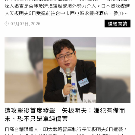
紐。哈馬德大力推動體育外交，成功促成卡達主辦2022年
深入追查是否涉及跨境鎮壓或境外勢力介入。日本資深媒體
世界盃足球賽，進一步提升國家國際能見度。他在1996年
人矢板明夫6日受邀前往台中市西屯區永豐棧酒店，參加春
創立半島電視台，打破阿拉伯世界長期由官方媒體主導的局
雨文教基金會舉辦的營隊並擔任講師，未料中午活動結束離
繼續閱讀
07月07日, 2026
面，以較具批判性的報導風格迅速建立全球影響力，成為中
開飯店時，遭一名黑衣男子尾隨，趁其不備朝臉部揮拳攻
東最具代表性的新聞媒體之一。不過，半島電視台也因報導
擊，造成嘴角
流血
受傷，現場一度引發騷動。台中市警察局
立場屢遭部分阿拉伯國家及西方政府批評，甚至因播出蓋達
第六分局獲報後立即成立專案小組，調閱周邊監視器追查嫌
組織（al-Qaeda）訊息而引發美國不滿。外交方面，哈馬德
犯行蹤，迅速鎖定33歲廖姓香港籍男子涉有重嫌，並研判其
賓哈利法阿勒薩尼積極塑造卡達成為區域調停者，曾介入蘇
犯案後可能搭機離境，隨即報請台中地檢署檢察官指揮偵
丹達佛（Darfur）衝突、黎巴嫩政治危機，以及巴勒斯坦哈
辦。警方掌握廖男已前往台中國際機場，待檢察官核發拘票
瑪斯（Hamas）與法塔（Fatah）之間的協商。2012年，他
後，會同航警局及移民署展開攔查，於案發約4小時內，在
成為哈瑪斯掌控加薩走廊後首位造訪當地的國家元首，宣布
國際線成功將準備搭機前往韓國釜山的廖男逮捕，當場帶回
提供4億美元援助與建設資金；同時也曾與以色列維持有限
偵辦，全案依傷害罪移送，並建請檢方聲請羈押。據了解，
互動，2007年於聯合國期間會晤時任以色列外交部長。阿
移民署在廖男準備辦理離境時接獲警方通報，立即確認身分
拉伯之春爆發後，卡達支持北約（NATO）對利比亞採取軍
並協助留置，航警與警方完成相關程序後，待拘票核發立即
事行動，並援助推翻格達費（Moammar Gadhafi）政權，
執行逮捕。內政部長劉世芳7日中午也前往台中國際機場慰
遭攻擊後首度發聲 矢板明夫：嫌犯有備而
也長期支持敘利亞反對派。不過，他與伊朗維持密切關係，
勉第一線執法人員，肯定警方、航警及移民署跨機關合作，
來、恐不只是單純傷害
並支持穆斯林兄弟會（Muslim Brotherhood）及哈瑪斯等
迅速完成查緝。矢板明夫7日透過臉書說明傷勢，表示嘴唇
伊斯蘭政治勢力，導致卡達與沙烏地阿拉伯、阿拉伯聯合大
因撞擊撕裂，當時流了不少血，目前傷口逐漸癒合，但門牙
日裔台籍媒體人、印太戰略智庫執行長矢板明夫6日遭襲。