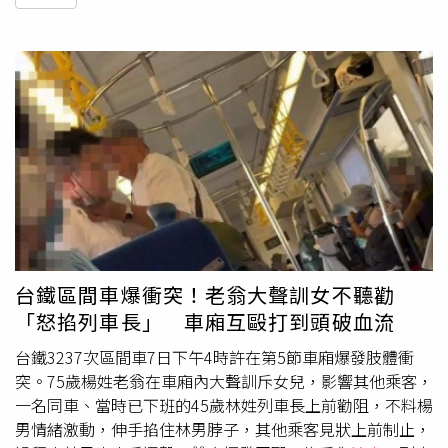
台鐵區間車爆衝突！老翁大聲訓女不聽勸
「怒掐列車長」 車廂互毆打到頭破血流
台鐵3237次區間車7日下午4時許在第5節車廂爆發肢體衝
突。75歲楊姓老翁在車廂內大聲訓斥女兒，影響其他乘客，
一名同車、當時已下班的45歲林姓列車長上前勸阻，不料楊
男情緒激動，伸手掐住林男脖子，其他乘客見狀上前制止，