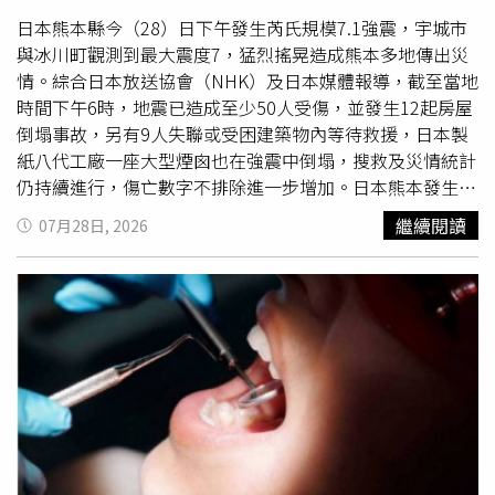
由，通知楊姓護理師終止僱傭關係，她提告主張自己足以勝
任工作，公司違反解僱最後手段性。3M公司告訴法院，廠
日本熊本縣今（28）日下午發生芮氏規模7.1強震，宇城市
護的工作除了提供員工健康諮詢、急救和緊急處置，還有申
與冰川町觀測到最大震度7，猛烈搖晃造成熊本多地傳出災
報、保存及追蹤紀錄，所以每次醫療後須在Medgate內部回
情。綜合日本放送協會（NHK）及日本媒體報導，截至當地
報系統詳實登錄診療急救紀錄，還得進行職安通報，在
時間下午6時，地震已造成至少50人受傷，並發生12起房屋
EHS360系統紀錄追蹤職安事件。3M主張接到匿名舉報，楊
倒塌事故，另有9人失聯或受困建築物內等待救援，日本製
梅廠EHS主管指示團隊掩蓋工廠發生的傷害事故，內部調查
紙八代工廠一座大型煙囪也在強震中倒塌，搜救及災情統計
發現楊姓護理師4次應通報未通報，她承認違規未進行EHS
仍持續進行，傷亡數字不排除進一步增加。日本熊本發生規
通報，在前兩次意外處理完畢後「錯誤遵循EHS主管的指
模7.1強震，最大震度達7級，多處建物倒塌，搜救人員持續
繼續閱讀
07月28日, 2026
示」；調查過程中另外抓到楊姓護理師在Medgate系統也漏
搶救受困民眾。（圖／翻攝自X，@KINOks_game)熊本縣
報，這構成重大職務疏失，也不符醫療道德規範，導致公司
警方表示，截至下午5時，在觀測到最大震度7的地區已接獲
無法預知風險、釐清職業災害的責任歸屬，因此楊姓護理師
12起房屋倒塌通報，以及4起民眾受困屋內案件，其中以八
無法勝任工作。台北地院調查，依據3M的作業指導書，任
代市鏡町災情最為嚴重。目前縣內共有9人因失去聯繫或受
何異常事件例如災害、事故發生後，「權責單位」24小時內
困建築物無法脫困，警方與消防單位正持續確認其安危，全
應依規定登錄於3M全球事故管理系統，所謂權責單位是指
力展開搜救。強震襲擊熊本後，多棟建築受損，日本製紙八
事發單位，從員工的證詞也可知道，是否在EHS360系統通
代工廠煙囪倒塌，災情仍在統計中。（圖／翻攝自X，
報，由EHS部門的主管或資深工程師來判斷，楊姓護理師不
@nhk_news)位於冰川町的八代北部地區醫療中心指出，強
具有EHS通報的義務。至於Medgate系統未紀錄的部分，法
震發生後，截至傍晚已有超過50名傷者陸續送醫，大多因建
官認為楊姓護理師違規，因為《勞工健康保護規則》明定勞
物倒塌、跌倒或遭掉落物砸傷所致，醫院持續收治傷患，實