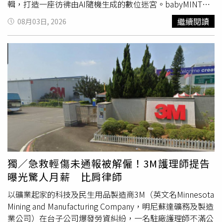
大量資金湧入，也讓相關拍攝規範與職場保障受到關注。外
輯，打造一座彷彿由AI隨機生成的數位迷宮。babyMINT化
界認為，此事件凸顯從業人員在面對資方時，如何建立更完
身少女搜索隊，穿梭於超現實道具、荒誕競技關卡與奇異野
繼續閱讀
08月03日, 2026
善的申訴與保障機制，避免權力失衡衍生爭議，已成為產業
生動物交織而成的迷宮樂園，在充滿未知的世界中一路冒險
發展的重要課題。
探索。為了呈現最好的畫面，babyMINT從白天一路拍到隔
天凌晨4點，甚至還出現了「見血」的意外！其中一幕需要
熙妍拉弓射箭，但她卻突然感覺手濕濕的，才發現自己竟然
流血
了，熙妍表示：「其實當下不會痛，只是摸到手濕濕
的，覺得可能沾到什麼膠，結果是自己的血。」儘管
流血
，
但熙妍仍開心直呼射箭非常好玩，笑說：「不過成員們接我
的箭都超輕鬆，還翹小指就接住了，害我有點受傷，但沒關
係，我覺得很開心。」在法國出生長大的Vikky則分享了一
則錄音時的趣事：「有一個part是我跟粼粼一起唱，她先
Rap，然後我要跟著她，但是Rap全部都是中文！你們知道
有多難嗎？」她坦言自己跟不上，崩潰地說：「我知道旋律
獨／急救輕傷未通報被解僱！3M護理師提告
是什麼、知道拍子是什麼，但是我的舌頭就不想要聽我的，
曝光驚人月薪 比肩律師
會自己打結！」直率的反應笑翻眾人。其他成員也紛紛表示
〈i〉並不好唱，品妡分享：「副歌卡在一個你準備要換假
以礦業起家的科技及民生用品製造商3M（英文名Minnesota
音的地方，然後你就要一直吊在那邊。」栩栩也表示自己在
Mining and Manufacturing Company，明尼蘇達礦務及製造
錄音時被雕很久；這次的「高音擔當」丞妘更透露：「這首
業公司）在台子公司爆發勞資糾紛，一名駐廠護理師不滿公