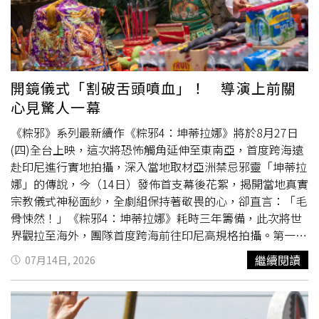
覆。
路路面出現明顯裂縫及高低落差，一旁車輛緊急停靠，附近
型蟲體，不可能長到約1公分。院方研判這條白蟲應是蔬菜
貨車駕駛也紛紛下車查看路況，顯示地震對交通設施造成嚴
上的幼蟲，可能是患者食用青菜、荔枝等食物時，不慎讓幼
重衝擊，相關單位已展開巡查與搶修。日本氣象廳提醒，強
蟲卡入因牙周病而變寬的牙縫，又因清潔不佳，才一直滯留
震後仍可能發生規模較大的餘震，呼籲民眾避免靠近受損建
口腔。口腔科醫師提醒，許多人對口腔保健存在三大迷思。
築物及山區，並留意官方發布的最新防災資訊。目前警方、
首先，牙齦出血並非停止刷牙的理由，反而多半代表牙菌斑
開鏡儀式「割破舌頭噴血」！ 導演上前關
消防及地方政府仍持續投入搜救、災損清查及安置工作，相
造成發炎，若因害怕
流血
而不清潔，只會讓牙周病持續惡
心見驚人一幕
關傷亡與災情統計仍可能持續更新。熊本強震造成至少50人
化。其次，僅靠牙刷無法徹底清除牙縫中的食物殘渣與牙菌
受傷，房屋倒塌、工廠煙囪傾倒，各地災情持續擴大。（圖
斑，建議搭配牙線、牙間刷，必要時再使用沖牙機輔助清
《粽邪》系列最新續作《粽邪4：坤蒂拉娜》將於8月27日
／翻攝自X，@nhk_news)
潔。最後，不少人誤以為刷牙會造成牙齒鬆動，事實上真正
(四)全台上映，這次將恐怖觸角延伸至東南亞，首度跨海遠
導致牙齒鬆動的是牙結石長期堆積、牙周組織遭細菌破壞。
赴印尼進行實地拍攝，深入當地取材亞洲禁忌邪靈「坤蒂拉
醫師表示，糖尿病患者、長期吸菸者及配戴活動假牙的民
娜」的傳說，今（14日）發佈首支幕後花絮，揭開當地真實
眾，更應重視口腔清潔與定期洗牙，避免牙周病惡化。若忽
宗教儀式神秘面紗，全劇組保持著敬畏的心，卻直言：「毛
略日常清潔，不僅容易引發口臭、牙齦腫痛及牙齒鬆動，還
骨悚然！」《粽邪4：坤蒂拉娜》耗時三年籌備，此次將世
可能造成食物殘渣或異物長時間滯留口腔，增加感染風險。
界觀拉至海外，團隊首度跨海前往印尼高規格拍攝。第一次
踏上印尼拍片的導演廖士涵坦言：「很多人聽到我們要到印
繼續閱讀
07月14日, 2026
尼拍坤蒂拉娜，第一句話都是『你們很有勇氣』！」陳雪甄
則表示，開拍前充滿期待與新鮮感。許安植也分享，面對陌
生的文化與環境會讓人感到不安，但這種未知與恐懼感，反