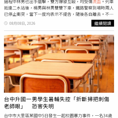
過程中林男也出手還擊，雙方爆發互毆，均受傷
流血
。列車
抵達二水站後，楊男與林男雙雙下車，鐵路警察到場時兩人
已停止衝突，當下一度均表示不提告，隨後各自離去。不過
楊男事後反悔，改口要對林男提出傷害告訴，警方已通知林
繼續閱讀
08月08日, 2026
男到案說明，全案將依傷害罪嫌偵辦。
台中升國一男學生暑輔失控「折斷掃把刺傷
老師眼」 恐害失明
台中市大里區某國中5日發生一起校園暴力事件，一名34歲