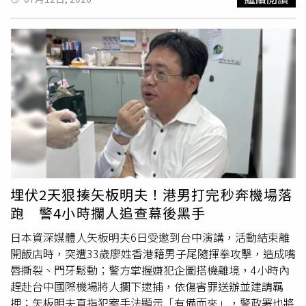
球能源、媒體、金融及外交的重要角色。哈馬德任內創立半
島電視台，讓卡達在全球媒體版圖占有一席之地。埃米里宮
辦公室在聲明中表示，懷著沉痛心情哀悼這位「國家偉大的
領袖」，並宣布全國自13日起展開為期4天的國喪。期間政
府部會、公共機構及官方單位將暫停辦公，國旗降半旗致
哀，預計19日恢復正常運作。哈馬德賓哈利法阿勒薩尼
1952年出生於卡達首都杜哈（Doha），曾赴英國桑赫斯特
皇家軍事學院（Royal Military College, Sandhurst）接受軍
事訓練，返國後加入卡達武裝部隊，歷任國防部長及軍方要
職，並於1970年代末被立為王儲。1995年，他透過一場未
流血
的宮廷政變取代父親哈利法賓哈馬德阿勒薩尼（Sheikh
Khalifa bin Hamad Al Thani）成為卡達埃米爾，展開長達18
埋伏2天狠揍矢板明夫！港男打完秒奔機場落
年的統治。執政期間，他大力發展天然氣與能源產業，善用
跑 警4小時攔人追查幕後黑手
龐大的能源收入推動經濟、社會及文化改革，使卡達國民所
得快速提升，也積極拓展海外投資版圖。卡達先後收購英國
日本資深媒體人矢板明夫6日受邀到台中演講，活動結束離
倫敦知名百貨Harrods、大舉投資國際企業與房地產，同時
開飯店時，突遭33歲廖姓香港籍男子尾隨揮拳攻擊，造成嘴
扶植卡達航空（Qatar Airways）躍升為全球知名航空公司，
唇撕裂、門牙鬆動；警方掌握嫌犯企圖搭機離境，4小時內
並興建以自己命名的哈馬德國際機場（Hamad
趕赴台中國際機場將人攔下逮捕，依傷害罪送辦並建請羈
International Airport），讓卡達成為中東重要的航空樞
押；矢板明夫直指犯案手法顯示「有備而來」，警政署也將