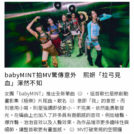
兩立、見面就是吵架動手，但她強調，私底下彼此感情其實
方多次未依一般拍攝方式進行，而是在鏡頭前直接伸舌接
非常好，「戲裡打得越兇，戲外感情越好，大家都知道是在
吻，甚至強行固定他的頭部，讓他無法閃避。他表示，自己
完成角色，希望把最精彩的戲帶給觀眾。」葉華跟陳珮騏每
曾向劇組反映，希望減少超出劇本需求的親密接觸，但因對
次都演死對頭，但戲外感情好得很。（圖／三立）
方同時是投資人，劇組無力介入，只能要求他配合完成拍
攝。他表示，當時自己剛踏入短劇圈，這是首次擔任男主
角，擔心若拒絕拍攝或公開抗議，恐影響未來工作機會，因
此選擇忍耐完成拍攝。不過，隨著拍攝進行，親密戲愈來愈
多，甚至曾因拍攝導致嘴唇被咬破
流血
。大陸短劇圈爆潛規
則，演員自爆遭富婆強吻。（圖／翻攝自微博）鐘宇飛指
出，作品完成後，平台審核認為吻戲比例過高，要求刪除二
babyMINT拍MV驚傳意外 熙妍「拉弓見
十多段親密畫面，導致劇情遭大幅修改。此外，他原本約人
血」渾然不知
民幣3萬元（約新台幣14.4萬元）的片酬也遭拖欠，投資人
更將作品評價不佳歸咎於他的演技，拒絕支付尾款。事件曝
女團「babyMINT」推出全新單曲〈i〉，這首歌也是原創動
光後迅速登上微博熱搜，不少網友關注涉事投資人的身分；
畫影集《極樂》片尾曲。歌名〈i〉意即「我」的意思，而
也有人認為，此案更值得討論的是影視產業中因投資方掌握
刻意用小寫，則是強調即使渺小、不完美，依然能勇敢發
資源而形成的權力不對等問題。鐘宇飛表示，自己並不排斥
光。在編曲上也加入了許多具有遊戲感的音效，例如槍聲、
劇情合理的親密戲，但對於超出專業拍攝範圍、涉及身體界
爆炸聲、泡泡音效以及人聲效果，為作品增添更多趣味性與
線的行為，曾明確表達拒絕。隨著短劇市場近年快速成長，
細節，讓整首歌更有畫面感。〈i〉MV打破常規的空間邏