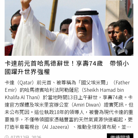
而對詮釋恐怖片有極大的幫助。這趟拍攝，也讓全劇組親眼
見證印尼神秘宗教文化，開鏡當天，劇組集結三大宗教儀式
一同為電影拍攝祈福，其中最令人震撼的是，印尼在地宗教
顧問的傳統祈福儀式。導演廖士涵形容：「宗教顧問拿起刀
劍往自己背上砍，更讓我頭皮發麻是他以針刺穿臉頰再伸出
舌頭，用刀劃破舌頭，裂痕開始
流血
，我們每個人眼睛都避
開不敢看！」更神奇的是，宗教顧問退駕後導演上前關心，
顧問竟毫無痛感、舌頭完好如初。導演廖士涵透露，我們片
中所有驚心動魄的東南亞宗教表現，都以當地真實文化與信
卡達前元首哈馬德辭世！享壽74歲 帶領小
仰為基礎拍攝，希望帶給觀眾前所未見的恐怖體驗。集結3
國躍升世界強權
大宗教祈福，演員群印象深刻，陳雪甄感動見證跨宗教合
作。（圖／華影提供）在片中飾演阿怪的劉國劭透露，這是
卡達（Qatar）前元首、被尊稱為「國父埃米爾」（Father
自己第一次參與同時集結「兩種道教、一種伊斯蘭教」共同
Emir）的哈馬德賓哈利法阿勒薩尼（Sheikh Hamad bin
祈福的電影拍攝，神聖且神秘的氛圍，非常印象深刻。陳雪
Khalifa Al Thani）於當地時間13日上午辭世，享壽74歲。卡
甄則在現場一度感動到眼眶泛淚，她感性表示：「看到不同
達官方媒體及埃米里宮辦公室（Amiri Diwan）證實死訊，但
文化、不同宗教的大家，彼此祝福與合作，想要一起把電影
未公布死因。這位執政18年的領導人，被譽為現代卡達的重
拍好，真的很感動。」《粽邪4：坤蒂拉娜》佳敏（許安植
要推手，不僅帶領國家憑藉豐富的天然氣資源快速崛起，更
飾演）帶著魁爺一起到印尼去，跟坤蒂拉娜對決。（圖／華
打造半島電視台（Al Jazeera）、推動全球投資布局，並透
影提供）
過外交斡旋提升國際影響力，使卡達從波斯灣小國躍升為全
繼續閱讀
07月12日, 2026