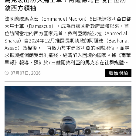
全球能源、外交、媒體與投資強權的重要領導人。他留下的
機票、準備離境，以及被警方逮捕後的否認態度，整個過程
敘西方領袖
改革、外交布局與國際影響力，也深刻改變了卡達在世界舞
行動沉著、心理素質相當穩定，顯示此案並非臨時起意，而
台上的地位。
是有備而來。矢板明夫續指，第三，自己認為，這起事件不
法國總統馬克宏（Emmanuel Macron）6日抵達敘利亞首都
應僅被視為單純的傷害案件，因為可能涉及更嚴重的層面。
大馬士革（Damascus），成為自該國新政府掌權以來，首
從事件的背景及作案手法來看，與數年前香港人士在台灣遭
位訪問當地的西方國家元首。敘利亞總統沙拉（Ahmed al-
暴力攻擊的事件有很多相似點。是否與近期開始施行的《民
Sharaa）自2024年12月推翻長期執政的阿薩德（Bashar al-
族團結進步促進法》有所關聯，亦值得有關單位深入調查釐
Assad）政權後，一直致力於重建敘利亞的國際地位，並尋
清。包括是否涉及對台灣言論自由的政治性打壓，以及是否
求振興這個飽受戰亂摧殘、經濟陷入困境的國家。據《南華
存在有組織的策劃與執行。第四，矢板明夫表示，要特別感
早報》報導，預計於7日離開敘利亞的馬克宏在社群媒體上
謝台中市警察局第六分局的警員們，以極高的效率迅速偵破
寫道：「我此行是為了再次確認法國對敘利亞人民的承諾。
繼續閱讀
07月07日, 2026
案件，並在機場成功逮捕嫌犯。如果嫌犯順利逃離台灣，不
支持一個擁有主權、在多元文化中保持團結，並與鄰國和平
僅案件偵辦將更加困難，也可能讓許多勇於發聲的人對自身
共處的敘利亞。」根據《法新社》記者報導，在工作晚宴
安全產生更大的疑慮。第五，矢板明夫提到，正如今天汪浩
後、正式會談開始之前，馬克宏與沙拉共同前往大馬士革著
大哥說的「面對红色黑幫侵門踏戶，台灣不容暴力恫嚇」。
名的奧瑪亞清真寺（Umayyad Mosque）參訪。回顧歷
史，上一位訪問敘利亞的法國總統是2009年的薩科齊
面對任何形式的暴力與威嚇，自己不會退縮，也不會屈服。
（Nicolas Sarkozy）。當時仍是阿薩德執政時期，隨後阿
自己將以理性與堅定的態度，繼續為台灣的自由、民主發
薩德於2011年以武力鎮壓西方支持的顏色革命，引爆長達
聲，並一如既往推動台日友好。矢板明夫說，再次感謝所有
十多年的內戰，造成超過50萬人死亡，西方隨之而來的經濟
關心自己的朋友。大家的每一句慰問、每一份支持，都是自
制裁也重創了敘利亞的基礎建設與工業體系。上週，大馬士
己繼續前行的重要力量。