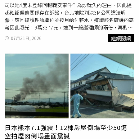
歌我每次進錄音室都進三個小時，還有背景有很多笑聲都是
司以她4度未登錄回報職安事件作為炒魷魚的理由，因此提
我的，歡迎大家來找碴。」
起確認僱傭關係存在訴訟，台北地院判決3M公司違法解
僱，應回復護理師職位並按月給付薪水，這讓該名廠護的高
薪因此曝光：9萬3377元，達到一般護理師的兩倍，再對比
勞動部公布的十大高薪行業，3M廠護薪資行情堪比排名第7
繼續閱讀
07月31日, 2026
的律師（平均9萬3千元），也印證外商公司待遇福利遠優於
本土企業的既定印象。楊姓護理師2016年12月進入3Ｍ擔任
廠護、月薪9萬3377元，在2022年到2024年她經手處理4件
引發爭議的意外，第一次是2022年某日，楊梅廠操作員扭
傷腳踝，楊姓護理師治療後沒使用「Medgate」登錄廠內診
療急救紀錄，也沒在職業安全通報平台「EHS360」回報此
事。第二次是2023年5月11日，技術員維護機器時撞到頭
流
血
暈眩，楊姓護理師處置後同樣未於兩個系統通報。第三次
在2024年2月27日，工程師在辦公室突然暈倒昏迷，甦醒後
去護理站讓楊姓護理師醫治，之後她也沒用兩個系統回報。
第四次發生在2024年11月27日，承包商訪客在工廠大門扭
到腳，接受楊姓護理師處理，她仍未在Medgate紀錄、
日本熊本7.1強震！12棟房屋倒塌至少50傷
EHS360通報。2025年3月，3M以勞基法第11條第5款為
空拍煙囪倒塌畫面震撼