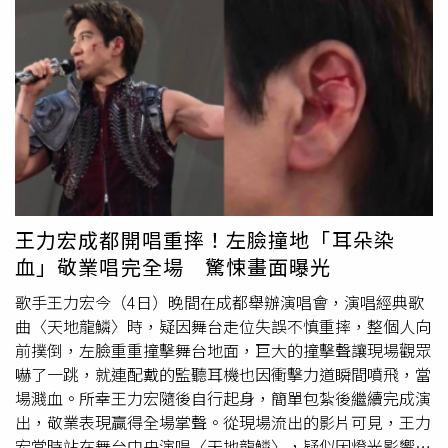
International Relations）專家、前法國大使布夏爾（Denis
痛，「真的很神奇，現在一看到你們，我就又不痛了，大家
Bauchard）表示，馬克宏此次訪問反映出他「希望鞏固敘
的愛就是最好的良藥！」消息傳出後，不少粉絲湧入社群平
利亞新政權的意圖，尤其是在以色列正竭盡所能維持敘利亞
台留言表達關心，「二哥你不是被自己鋼絲給弄摔倒的，是
弱勢及分裂態勢的情況下，同時也對沙拉背後的土耳其影響
因為工作人員的不負責任的工作態度而摔倒的」、「真的太
力保持戒心。」鄰國土耳其是敘利亞新政府的重要支持者；
敬業了
流血
也要唱完3小時，第一次那麼想演唱會早點結
相較之下，自阿薩德政權垮台以來，以色列則持續對敘利亞
束，一定要注意安全」、「希望你知道，你的健康平安對我
發動多次越境軍事行動及空襲。報導補充，馬克宏將於7日
們來說才是最重要」、「取消緣分一道橋飛出來我不要你飛
晚間前往土耳其首都安卡拉（Ankara），出席北大西洋公約
出來！安全第一好嗎！你只需要一把吉他一件白T，簡單單
組織（NATO）峰會，並於隔天與土耳其總統舉行會談。白
就好」。根據現場情況，這起意外發生於7月4日晚間演唱期
宮稍早則透露，川普將於8日在北約峰會期間與沙拉舉行會
間。王力宏跌倒後，左臉直接撞擊舞台，耳內監聽耳機也因
王力宏成都開唱重摔！左臉撞地「耳朵染
晤。目前法國並不同意川普提出由敘利亞協助處理黎巴嫩真
撞擊導致外耳軟骨受傷。其中左臉縫合12針，耳部縫合27
血」敬業唱完全場 驚悚畫面曝光
主黨（Hezbollah）問題的構想。目前，以色列與獲得伊朗
針，合計39針，傷勢不輕。擔任演唱會嘉賓的周深事後也談
支持的真主黨仍持續交戰。而此前沙拉已否認敘利亞有意介
到此事，表示當時受到不小震撼，同時對王力宏持續完成演
歌手王力宏今（4日）晚間在成都舉辦演唱會，演唱經典歌
入黎巴嫩事務。
出的態度留下深刻印象，並肯定他對音樂的熱情，以及希望
曲〈天地龍鱗〉時，疑因舞台走位失誤不慎重摔，整個人向
透過演出帶給歌迷力量的堅持。目前王力宏巡演行程仍按原
前撲倒，左臉重重撞擊舞台地面，巨大的撞擊聲讓現場觀眾
定規劃進行，外界也持續關注他的復原狀況，許多歌迷盼望
嚇了一跳，就連配戴的監聽耳機也因衝擊力道瞬間噴飛，當
他在兼顧演出的同時，也能充分休養，早日恢復健康。
場濺血。所幸王力宏隨後自行起身，簡單包紮後繼續完成演
出，敬業表現贏得全場掌聲。從現場流出的影片可見，王力
宏當時站在舞台中央演唱〈天地龍鱗〉，疑似因燈光影響視