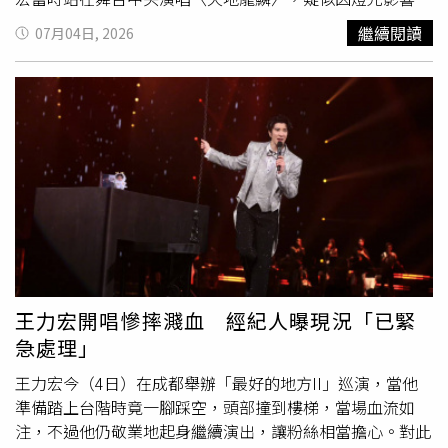
線，加上走位步伐較大，突然失去重心向前跌倒，整個人正
繼續閱讀
07月04日, 2026
面撲向舞台，左臉直接撞擊地面，撞擊聲響相當明顯，讓台
下歌迷驚呼連連。有目擊歌迷表示，當下撞擊力道非常大，
不僅監聽耳機當場脫落飛出，王力宏也一度倒地不起，現場
氣氛瞬間由熱烈轉為緊張，後台工作人員立刻衝上舞台查看
傷勢，讓不少觀眾都為他捏了一把冷汗。王力宏成都開唱重
摔，左臉重重撞擊舞台地面。（圖／翻攝自微博）不過，王
力宏並未中斷演出，短暫調整後便自行起身，重新拿起麥克
風繼續演唱。大螢幕特寫畫面可見，他的左臉已出現明顯紅
腫，臉部及耳朵周圍還可見血跡，但仍維持穩定狀態完成歌
曲，敬業態度令現場觀眾相當動容。演唱會稍後，王力宏簡
單接受包紮，左耳也裹上繃帶。他幽默地說，「我有點像藝
術家梵谷，不過大家放心，剛剛跌了一跤，因為戴的是硬式
王力宏開唱慘摔濺血 經紀人曝現況「已緊
耳機，撞到之後耳機壞了，耳朵
流血
了，都是外傷。」他也
急處理」
自嘲像綜合格鬥（MMA）選手，「跌倒自己爬起來，而且
還馬上爬。」一番話讓現場觀眾報以熱烈掌聲與歡呼。王力
王力宏今（4日）在成都舉辦「最好的地方II」巡演，當他
宏的敬業精神在社群平台引發熱議，不少歌迷直呼既心疼又
準備踏上台階時竟一腳踩空，頭部撞到樓梯，當場血流如
感動。有人表示看到他帶傷完成演出忍不住落淚；也有粉絲
注，不過他仍敬業地起身繼續演出，讓粉絲相當擔心。對此