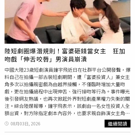
珍珠丘疹本身不會危害健康，因此大多不需要治療；若因美
罵人的方式真的很有創意，有時候還會成為我之後演戲、講
觀或心理因素希望改善，可與醫師討論接受雷射、電燒、冷
台詞的靈感。」她笑說：「某方面來說，我還滿感謝他們
凍治療或手術切除等方式處理，但應由專業醫師評估後進
的。」除了戲外天天挨罵，葉華最近在劇中也有大量與陳珮
行。此外，他也提醒，切勿自行購買來路不明的藥膏或偏方
騏、張倩、岳虹等人的衝突戲，不只吵架，還經常大打出
塗抹，以免刺激皮膚、引發感染，甚至留下疤痕。平時保持
手。她透露，尤其和陳珮騏合作多年，兩人幾乎沒有演過感
私密處清潔、維持乾爽，若有包皮過長問題，也可與醫師討
情好的角色，「從《家和萬事興》開始，我們就是敵對關
論是否需要接受相關治療。醫師最後呼籲，私密處若出現任
係，沒有演過好姐妹、好朋友，連家人感情好的都沒有，所
陸短劇圈爆潛規則！富婆砸錢當女主 狂加
何異常腫塊、突起或皮膚變化，不必過度驚慌，但也不要自
以我們現在打架、互罵已經很有默契了。」談起最難忘的一
吻戲「伸舌咬唇」男演員崩潰
行猜測病因，更不要因害羞而拖延就醫。及早由泌尿科醫師
場戲，葉華坦言，當年拍攝《家和萬事興》時，曾因為一場
診斷，才能釐清究竟是良性生理變異，還是需要治療的疾
打巴掌戲太過投入，不小心真的打中陳珮騏的鼻子，「她當
中國大陸23歲短劇演員鐘宇飛近日在社群平台公開發聲，爆
病，以免延誤病情。
場鼻子瞬間腫起來、還
流血
，整個腫得像打了玻尿酸一
料自己在拍攝一部古裝短劇期間，遭「富婆投資人」兼女主
樣。」讓她至今想起來仍相當自責。不過，讓葉華最佩服的
角多次以拍攝親密戲為由越界接觸，不僅臨時增加大量吻
是陳珮騏的敬業態度。她表示，當下陳珮騏完全沒有喊卡，
戲，更在拍攝過程中出現伸舌、強行接吻等行為。事件曝光
也沒有中斷拍攝，而是忍著疼痛把整場戲演完，等導演喊卡
後引發網友熱議，也再次掀起外界對短劇產業權力失衡的關
後才處理傷勢，「真的非常敬業，我一直都很佩服她。」葉
注。綜合陸媒報導，鐘宇飛表示，該劇由一名女性投資人全
華笑說，也許就是從那次開始，兩人就註定一路「打到現
額出資，對方除指定劇本內容外，也要求親自飾演女主角。
在」，日前兩人拍攝打架戲時還互相開玩笑，陳珮騏笑虧
據他透露，劇本原本就安排超過40場吻戲，幾乎每兩集就有
繼續閱讀
08月03日, 2026
她：「怎麼從以前到現在，每次看到妳都是在打架。」葉華
一場親密戲，導演及編劇曾建議減少相關橋段，以免影響劇
也笑回：「對啊，我怎麼一直都在跟妳打。」雖然戲裡勢不
情節奏，但未獲投資方採納。鐘宇飛指出，正式拍攝後，對