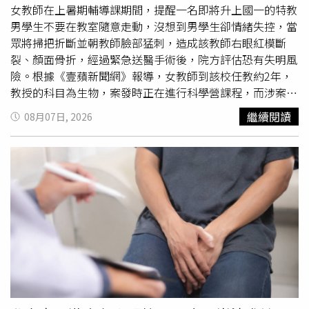
女教師在上暑期輔導課期間，提醒一名即將升上國一的特教
男學生不要在教室隨意走動，沒想到男學生卻情緒失控，當
眾將掃把折斷並朝教師臉部猛刺，造成該教師右眼紅模斷
裂、顏面骨折，經過緊急送醫手術後，院方評估恐有失明風
險。根據《壹蘋新聞網》報導，女教師到該校任教約2年，
教授的科目為生物，案發時正在進行科學營課程，而涉案男
學生今年剛要升上國一，屬情緒障礙類特教生，過去就讀國
繼續閱讀
08月07日, 2026
小時就曾有攻擊同學的紀錄。5日上午11時許，男學生課堂
進行時任意走動，女教師請他不要走來走去，希望他能回到
座位上坐好，結果男學生情緒失控，拿起教室內的掃把並折
斷，用尖銳的一端刺向教師的臉部，教師立刻伸手阻擋，眼
鏡被打落在地，班上部分學生嚇得逃離教室。女教師為了保
護教室內其他學生，留在現場試圖勸阻男學生，男學生卻在
次用斷裂的掃把攻擊女教師，造成女教師眼睛、臉部受重
創，當場
流血
。男學生犯案後跑出教室，校方得知後第一時
間協助女教師到健康中心接受初步包紮，並立即撥打119，
將女教師送往中山醫學大學附設醫院急救。女教師在送醫途
中，因右眼受傷、眼壓過高而頻頻嘔吐，經醫療團隊檢查，
診斷出右眼虹膜斷裂無法感光、水晶體移位、視網膜受損，