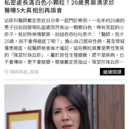
私密處長滿白色小顆粒！20歲男崩潰求診
且鼻淚管被打斷導致不自主流淚，顏面也有骨折，緊急手術
醫曝5大真相別再誤會
後住院持續治療中，院方評估可能有失明風險。男學生後來
被學校人員找到，帶回辦公室，並通知家長將他帶回，要求
泌尿科醫師戴定恩近日分享一起門診案例，一名年約20歲的
學生暫時停課留在家裡。受傷女教師則表示會對這件事進行
男子日前因發現私密處突然長出一顆顆白色、帶有突起的小
提告，等後續正式向警方報案。對此，校方強調，考量到此
疹子，就診時神情緊張、說話吞吞吐吐表示：「醫師，我才
事件可能對班級師生造成心理衝擊，學校即時提供受傷教師
20歲，該不會得癌症了吧？」擔心自己感染性病，甚至懷疑
及班級學生必要的心理支持與輔導資源，並持續關懷師生身
罹患癌症，經醫師檢查後才確認，這些顆粒其實是男性常見
心狀況，將持續配合教育主管機關及警政單位辦理後續事
的「陰莖珍珠丘疹」，屬於良性生理變異，既不是疾病，也
宜，妥善處理相關輔導與支持工作，維護校園安全及教育環
不會傳染，更不會癌變。根據戴定恩指出，陰莖珍珠丘疹相
境穩定。台中市教育局則表示，事發後學校已立即通知家長
當常見，通常長在龜頭冠狀溝周圍，外觀看起來是一顆顆細
繼續閱讀
08月05日, 2026
將該生帶回，並暫時停課留家，同時召開緊急會議，後續將
小、整齊排列的突起，猶如一串珍珠，因此被稱為「珍珠丘
依學生及教師需求分別提供輔導與心理諮商資源，也針對案
疹」。不少患者第一次發現時，都會誤以為自己感染菜花或
發班級實施團體輔導。教育局強調，對於受傷教師，將依
其他性病，因此心理壓力相當大。戴定恩特別強調，陰莖珍
《公務人員執行職務意外傷亡慰問金發給辦法》發給慰問
珠丘疹不是菜花、不是人類乳突病毒（HPV）感染、不是性
金，並要求學校完整釐清事發經過。
病、不具傳染性，更不會演變成癌症，屬於正常的良性生理
變化，不必因為看到小顆粒就過度恐慌。他表示，多數珍珠
丘疹不會造成疼痛、搔癢、
流血
或其他身體不適，因此如果
不介意外觀，通常不需要接受任何治療，也不會影響性功能