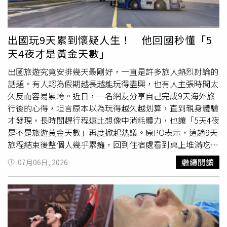
革1家咖啡廳發生致命爆炸案，成為這個新成立的伊斯蘭主
義政府面臨的最新安全挑戰。該政府正試圖在超過13年的內
戰後重新統合全國。針對馬克宏的出訪，《敘利亞阿拉伯通
出國玩9天累到懷疑人生！ 他回國秒懂「5
訊社》（SANA）形容此舉是「恢復敘利亞國際地位進程中
天4夜才是黃金天數」
的關鍵一步」。沙拉接受法國《商業調頻電視台》
（BFMTV）訪問時，高度評價法國在阿薩德政權垮台後的
出國旅遊究竟安排幾天最剛好，一直是許多旅人熱烈討論的
過渡時期，所扮演的「建設性角色」。他表示：「馬克宏一
話題。有人認為假期越長越能玩得盡興，也有人主張時間太
直努力與我們保持接觸，並持續關注敘利亞過渡進程的每一
久反而容易累垮。近日，一名網友分享自己完成9天海外旅
個步驟與階段。」他也補充，馬克宏協助推動解除西方國家
行後的心得，坦言原本以為玩得越久越划算，直到親身體驗
對大馬士革的制裁。許多敘利亞民眾同樣歡迎馬克宏來訪。
才發現，長時間趕行程遠比想像中消耗體力，也讓「5天4夜
33歲的服裝設計師阿卡謝（Diala Akkashe）認為，此行代
是不是旅遊黃金天數」再度掀起熱議。原PO表示，這趟9天
表國際社會對敘利亞投下信任票，「如果敘利亞並不安全、
旅程結束後整個人幾乎累癱，回到住宿處看到桌上堆滿吃完
也不穩定，就不會有任何國家元首或外國官員願意冒險前
的餐盒、飲料杯等雜物，連整理都提不起勁，忍不住苦笑直
繼續閱讀
07月06日, 2026
來。」2025年5月，馬克宏曾邀請沙拉訪問法國，展開其首
呼「終於知道大家為什麼都選5天4夜了，去9天真的會死，
次正式訪歐行程。這場訪問也在沙拉去年前往華盛頓，與美
超級累」，還開玩笑詢問「誰來幫我整理桌子？」照片曝光
國總統川普（Donald Trump）舉行會談之前。此次隨同馬
後，也讓不少人感同身受。不少曾安排長天數旅行的網友分
克宏訪問的包括多位法國重要企業領袖，其中包括全球海運
享自身經驗，認為旅程一旦超過一週，身體疲勞感便會逐漸
巨擘「達飛海運集團」（CMA CGM）執行長薩德
浮現。有人回憶，赴日本旅遊11天時，返台前一天最大的心