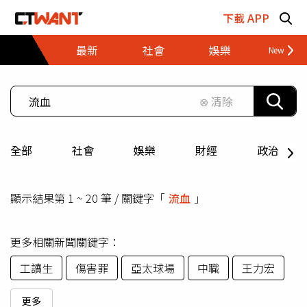
跳至主要內容區塊
下載 APP
最新
社會
娛樂
財經
⊗ 清除
全部
社會
娛樂
財經
政治
顯示結果第 1 ~ 20 筆 / 關鍵字「
流血
」
更多相關新聞關鍵字：
工讀生
傷害罪
亞太球場
中職
王力宏
更多