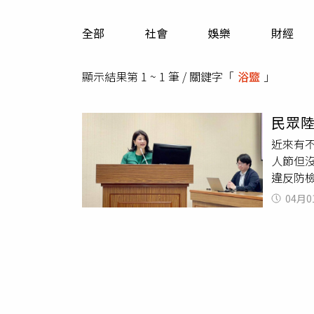
人物
汽車
全部
社會
娛樂
財經
專欄
房產新勢力
顯示結果第 1 ~ 1 筆 / 關鍵字「
浴盬
」
民眾
近來有
人節但
違反防
大陸，
04月0
個資可
高案件
楚茵提
莫讓這