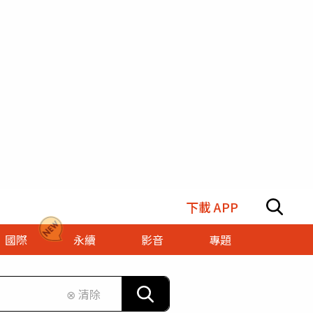
下載 APP
國際
永續
影音
專題
⊗ 清除