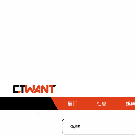
社會首頁
娛樂首頁
財經首頁
政
:::
最新
社會
娛
時事
即時
熱線
:::
直擊
大條
人物
調查
專題
３Ｃ