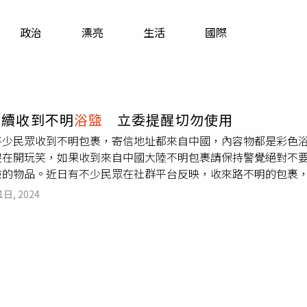
寵物
政治
漂亮
生活
國際
運勢
運動
梅酒
陸續收到不明
浴盬
立委提醒切勿使用
不少民眾收到不明包裹，寄信地址都來自中國，內容物都是彩色浴
沒在開玩笑，如果收到來自中國大陸不明包裹請保持警覺絕對不
檢的物品。近日有不少民眾在社群平台反映，收來路不明的包裹
外媒報導可能是「刷評騙局」，網路商家賺取交易數和評價的一
1日, 2024
能被外洩。林楚茵表示，她在四年前已大力提醒，相關單位必須
主責機關層級的必要。她擔憂，這些來自中國大陸的不明包裹，
醒，近期仍發生多起類似事件，呼籲大家如果收到，絕對不要使
些恐怖包裹入侵台灣。