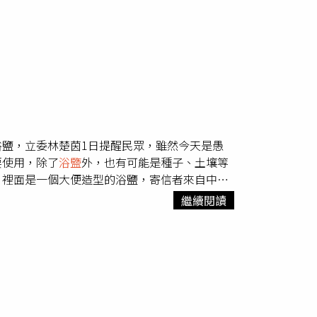
鹽，立委林楚茵1日提醒民眾，雖然今天是愚
要使用，除了
浴盬
外，也有可能是種子、土壤等
，裡面是一個大便造型的浴鹽，寄信者來自中國
種不正當手法，收到來路不明的網購商品，代表
繼續閱讀
嚴加注意來自中國大陸的不明郵包，同時檢討提
裡面有可能挾帶違反防檢規定的種子、土壤。林
用，應立刻報警處理。她在國會也會持續關注，