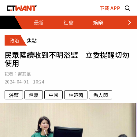
跳至主要內容區塊
下載 APP
最新
社會
娛樂
財經
政治
焦點
民眾陸續收到不明浴盬 立委提醒切勿
使用
記者：
甯其遠
2024-04-01 10:24
浴盬
包裹
中國
林楚茵
愚人節