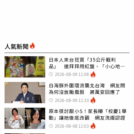
人氣新聞
日本人來台狂買「35公斤戰利
品」 連拜拜用紅盤、「小心地
滑」告示牌也帶回家
2026-08-09 11:08
白海豚外圍環流襲北台灣 網友問
為何沒放颱風假 蔣萬安回應了
2026-08-09 11:33
原本很討厭小S！家長曝「校慶1舉
動」讓她徹底改觀 網友洗版認證
2026-08-08 11:03