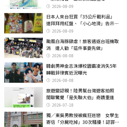
2026-08-09
日本人來台狂買「35公斤戰利品」
連拜拜用紅盤、「小心地滑」告示牌
也帶回家
2026-08-09
颱風白海豚肆虐！旅客遇返台班機取
消 達人勸「這件事要先做」
2026-08-08
韓劇男神金志洙爆校園霸凌消失5年
轉戰菲律賓近況曝光
2026-08-08
旅遊變認親！陸男幫台灣遊客拍照
閒聊驚覺「是失聯大伯」奇蹟重逢
2026-07-18
獨／東吳男教授被瘋狂迷戀 女學生
寄信「分屍吃掉」30次騷擾！認罪免