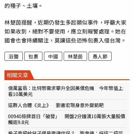
的種子、土壤。
林楚茵提醒，近期仍發生多起類似事件，呼籲大家
如果收到，絕對不要使用，應立刻報警處理。她在
國會也會持續關注，莫讓這些恐怖包裹入侵台灣。
浴盬
包裹
中國
林楚茵
愚人節
相關文章
億萬富翁：比特幣需求攀升全因美債危機 今年幣值上
看10萬美元
這群人合體《炎上》 劉書宏現身意外變箭靶
00940掛牌首日「破發」 開盤2分鐘湧10萬張大量股價
觸底9.8元
房子要留給兒子還是靈魂伴侶？ 劉韋德：採這二招可