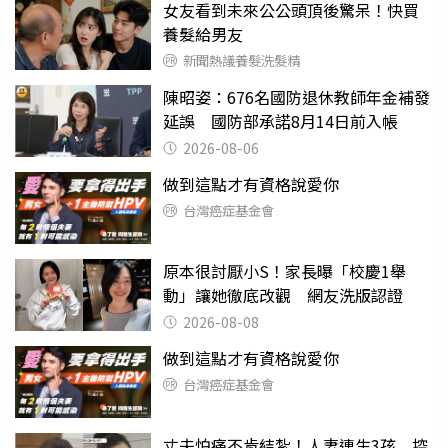
女友看到未來公公頭頂後驚呆！快買
養髮給男友
新聞熱議養髮洗髮精
陳昭姿：676名國防退休教師年金補發
延誤 國防部承諾8月14日前入帳
2026-08-06
做到這點才有資格說愛你
台灣癌症基金會
原本很討厭小S！家長曝「校慶1舉
動」讓她徹底改觀 網友洗版認證
2026-08-08
做到這點才有資格說愛你
台灣癌症基金會
丈夫怕痛不肯結紮！人妻連生3孩 控