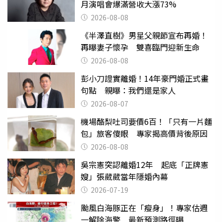
月演唱會爆滿營收大漲73%
2026-08-08
《半澤直樹》男星父親節宣布再婚！
再曝妻子懷孕 雙喜臨門迎新生命
2026-08-08
彭小刀證實離婚！14年豪門婚正式畫
句點 親曝：我們還是家人
2026-08-07
機場酪梨吐司要價6百！「只有一片麵
包」旅客傻眼 專家揭高價背後原因
2026-08-08
吳宗憲突認離婚12年 起底「正牌憲
嫂」張葳葳當年隱婚內幕
2026-07-19
颱風白海豚正在「瘦身」！專家估週
一解除海警 最新預測路徑曝