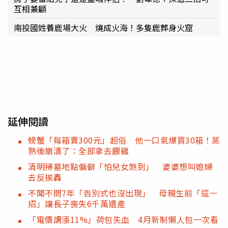
互相兼顧
南投國姓養鹿場大火 燒成火海！多隻鹿葬身火窟
延伸閱讀
螃蟹「每箱賣300元」超俗 他一口氣爆買30箱！蒸
熟後崩潰了：全部拿去餵雞
清明掃墓地點偏僻「怕兒女煞到」 婆婆想叫媳婦
去反挨轟
不聞不問7年「告別式也沒出現」 母親生前「這一
招」讓長子喪失6千萬遺產
「電價調漲11%」荷包失血 4月新制懶人包一次看