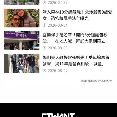
關
2026-07-30
深入森林10分鐘藏屍！父涉殺害9歲愛
女 恐怖藏屍手法全曝光
2026-08-04
宜蘭伴手禮名店「開門5分鐘麵包秒
殺」 在地人喊：拜託大家別再去
2026-08-03
陽明交大教授砍死妹夫！岳母追思首
發聲 揭11年經營真相駁「爭產」
2026-08-02
Recommended by