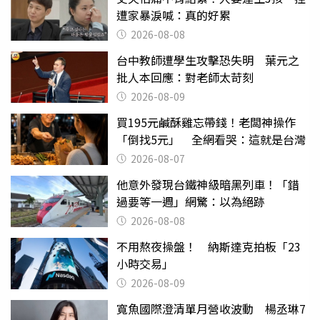
遭家暴淚喊：真的好累
2026-08-08
台中教師遭學生攻擊恐失明 葉元之
批人本回應：對老師太苛刻
2026-08-09
買195元鹹酥雞忘帶錢！老闆神操作
「倒找5元」 全網看哭：這就是台灣
2026-08-07
他意外發現台鐵神級暗黑列車！「錯
過要等一週」網驚：以為絕跡
2026-08-08
不用熬夜操盤！ 納斯達克拍板「23
小時交易」
2026-08-09
寬魚國際澄清單月營收波動 楊丞琳7