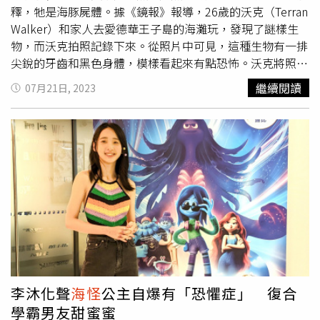
釋，牠是海豚屍體。據《鏡報》報導，26歲的沃克（Terran
Walker）和家人去愛德華王子島的海灘玩，發現了謎樣生
物，而沃克拍照記錄下來。從照片中可見，這種生物有一排
尖銳的牙齒和黑色身體，模樣看起來有點恐怖。沃克將照片
貼到臉書社團後，網友紛紛留言「牠是惡夢之物」、「這就
繼續閱讀
07月21日, 2023
是牠不在海裡游泳的原因」，沃克表示，他對此震驚，因為
想到牠是怎麼到這，又受到了哪些痛苦，原本以為是小鯊
魚，因為牙齒很利，聞起來像腐肉。沃克說，牠的頭部嚴重
腐爛，你可以看到下面的肉，牠看起來好像在笑，或是在咬
東西，因為嘴張很大，牙齒都露出來了，「很多人給我意
見，也有人說是鮪魚或是鮭魚，我知道都不是。」對此，野
生動物病理學家布爾克（Laura Bourque）說，這屍體不可
怕，牠很可能是海豚，其實那魚看起來沒那麼大，只是照片
看起來很可怕，牠的屍體在冬天被保存，現在開始被分解，
所以看起來很髒。布爾克強調，她查了一下海豚牙齒，就立
刻搞清楚狀況，特別是牠嘴巴的形狀。
李沐化聲
海怪
公主自爆有「恐懼症」 復合
學霸男友甜蜜蜜