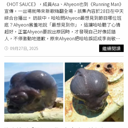
與氛圍營造方面較為不足。「之前去麗寶樂園，玩到的設備
《HOT SAUCE》，成員Asa、Ahyeon也到《Running Man》
跟我二十年前學生畢業旅行玩的東西一模一樣，只是設備外
宣傳，一出場就帶來新歌嗨翻全場，該集內容於28日在中天
觀斑駁看起來更老舊，買東西更貴又難吃，園區看到的員工
綜合台播出。 訪談中，哈哈問Ahyeon最想見到節目哪位班
每個一臉生無可戀一副死人樣，此時我明白以前那快樂的回
底？Ahyeon害羞地說「最想見到你」，這讓哈哈聽了心情
憶終究就只能當回憶」、「環球影城、迪士尼樂園票價
超好，正當Ahyeon要說出原因時，才發現自己好像認錯
2000台幣左右，每年都有新的東西。台灣的遊樂園票價
人，不停激動地道歉，原來Ahyeon把哈哈誤認成李尚敏，
1400，每年幾乎沒更新，台灣人比較好欺負嗎？」、「表
之後哈哈便模仿李尚敏，化解這尷尬。遊戲任務前，要先背
繼續閱讀
09月27日, 2025
定五點關園，但四點多你就會看到工作人員陸續下班了，跟
下製作單位準備的各世代偶像問候影片，聽到團名要回答該
著大家一起走，去國外即使要關園了你都會看到工作人員在
團的問候方式，連動作都要正確才行，當劉在錫看到「i-
門口跟你揮手，誰會跑得比遊客快回去啊……想好好經營遊
dle」問候影片時，覺得問候方式加上手勢其實很不容易，
樂園稍微也用點心吧」。根據觀光署統計資料，去年台灣主
導致他大腦超載不協調。遊戲過程，Asa與Ahyeon玩得很投
要遊樂園遊客人數排行中，高雄義大世界以501萬3809人次
入，倒是劉在錫與池錫辰一直出錯，最後更對魔王題「i-
排名第一，成為最受歡迎的遊樂園；六福村以107萬2686人
dle」問候手勢提出抗議，劉在錫更直呼工作人員嚴格又刁
次位居第四，第五名則為劍湖山世界，全年遊客數達100萬
鑽。 Asa玩遊戲完全沒偶包，就怕遭懲罰。（圖／中天提
6092人次。
供）第二輪遊戲，要用嘴巴把水槽裡的水果咬出來，PD卻
笑著說會有比較吃香的人，意指有人的牙齒比較特別，這番
言論引起劉在錫抗議「牙齒怎麼了，就算是凸，又能多凸
啊！」進行遊戲時，劉在錫像動物般爆走，平均3秒就咬出1
顆水果，梁世燦則有如冰河時期的
海怪
，平均2秒咬1顆，