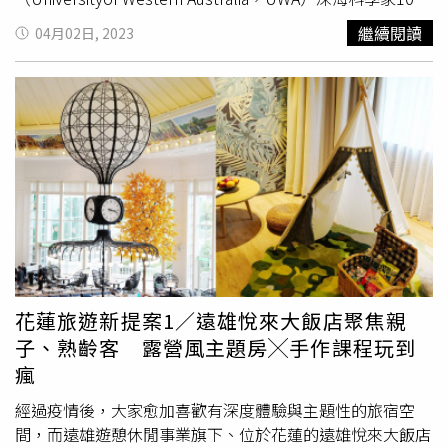
前就曾預測，在8200至8400公尺的深度下，很可能還是會
繼續閱讀
04月02日, 2023
發現魚類。如今水下探勘的成果證實了這一推論。蝸牛魚目
前有300多種，其中大部分是淺水生物，甚至可以在河流出
海口發現他們。但其中幾種蝸牛魚也適應了北極和南極寒冷
的水域，以及世界最深海溝中極端嚴苛的環境。在水下
8000公尺，它們承受著超過80兆帕（Pa）的壓力，即海面
壓力的800倍。一般研究認為，深海蝸牛魚生活在深達6500
至7500公尺的環境中，果凍狀的身體讓牠們能夠耐受寒冷
與高壓，目前牠們沒有任何天敵或是競爭生物，可說是在深
海中獨霸一方。但由於牠們的身體構造完全是為了適應深海
環境而特化的，因此蝸牛魚若被打撈上岸，就會瞬間「融
化」成一灘果凍狀物體。
花蓮旅遊新提案1／遠雄悅來大飯店聚焦親
子、熟齡客 露營風主題房╳手作課程玩到
瘋
經過疫情後，大家愈加喜歡有深度體驗與主題性的旅宿空
間，而遠雄遊憩休閒事業旗下、位於花蓮的遠雄悅來大飯店