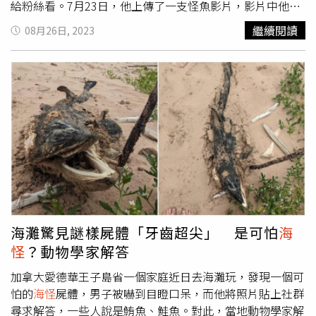
史的了解」。美國加州橘郡水晶灣近日發現「黑色怪魚」。
給粉絲看。7月23日，他上傳了一支怪魚影片，影片中他把
（圖／California State Parks - Orange Coast District臉
怪魚的嘴巴打開，發現這種魚的牙齒與人類的沒有什麼差
繼續閱讀
08月26日, 2023
書）
別，而且上顎還多了直直兩排的牙齒，密集程度看得人起雞
皮疙瘩。他在影片上傳後配文「你能擁有的牙齒數量沒有限
制。尤其是那顆大牙！」背景音樂選擇了「刺客教條」內的
歌曲，讓整部影片多了一股詭譎神秘感。網友看完後驚訝留
言「我以為是變種海豹」、「這種魚很好吃」、「難得一見
的深海魚」、「怪物」。Roman認為這種魚是屬於一種叫
「狼鰻」的生物，狼鰻又名鰻狼魚，根據國家地理雜誌頻道
分享，狼鰻是厲害的掠食者，特別喜愛海膽與螃蟹等硬殼獵
物，且這種魚可以產下多達一萬顆魚卵，父母會分配好工
作，一方狩獵、一方守護家裡。科學家認為狼鰻會終身配
對，並同在一個窩生活，直到被更大隻的狼鰻趕離。
海灘驚見謎樣屍體「牙齒超尖」 是可怕
海
怪
？動物學家解答
加拿大愛德華王子島省一個家庭近日去海灘玩，發現一個可
怕的
海怪
屍體，男子被嚇到目瞪口呆，而他將照片貼上社群
尋求解答，一些人說是鮪魚、鮭魚。對此，當地動物學家解