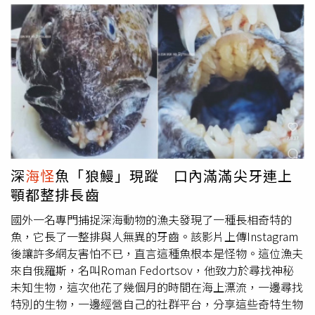
異的黑色鮟鱇魚躺在岸上，據國立公園管理方表示，這條雌
性的黑色鮟鱇魚恰巧是在13日星期五被發現，因此被認為是
不祥徵兆。美國加州橘郡水晶灣近日發現「黑色怪魚」。
（圖／翻攝自推特） 坎帕同時引述加州魚類和野生動物高
級環境科學家主管霍雷茨科（MichelleHoreczko）的說
法，這條雌性黑色鮟鱇魚，從嘴巴到尾鰭約有14英吋長（約
35.56公分），雌性鮟鱇魚頭上有一條長長的莖，前端可以
發光，用來作為在海底3000英尺（約914.4公尺）處誘捕獵
物的誘餌。牠們的牙齒就像尖銳的玻璃碎片，是透明的。牠
們的大嘴能夠吸吮和吞嚥和自己身體一樣大的獵物」。霍雷
深
海怪
魚「狼鰻」現蹤 口內滿滿尖牙連上
茨科透露，這尾雌性黑色鮟鱇魚被送往位於加州洛杉磯市聖
顎都整排長齒
派卓（San Pedro）的AltaSea海洋野外實驗室進行檢查，並
將移交給洛杉磯自然歷史博物館，製作成標本，「這樣標本
國外一名專門捕捉深海動物的漁夫發現了一種長相奇特的
就能保存下來，供科學研究使用。目前還不清楚是什麼原因
魚，它長了一整排與人無異的牙齒。該影片上傳Instagram
導致這些魚擱淺沙灘，也不清楚為什麼近年來我們這個地方
後讓許多網友害怕不已，直言這種魚根本是怪物。這位漁夫
出現兩條這種魚」。霍雷茨科在電郵中還表示，「全球至今
來自俄羅斯，名叫Roman Fedortsov，他致力於尋找神秘
為止所蒐集到這種生物的標本，大約只有30隻左右，因此這
未知生物，這次他花了幾個月的時間在海上漂流，一邊尋找
一次的發現非常具有價值，可能會增加專家對於該物種生活
特別的生物，一邊經營自己的社群平台，分享這些奇特生物