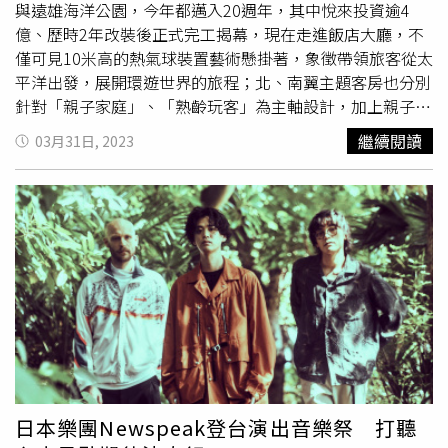
與遠雄海洋公園，今年都邁入20週年，其中悅來投資逾4
億、歷時2年改裝後正式完工揭幕，現在走進飯店大廳，不
僅可見10米高的熱氣球裝置藝術懸掛著，象徵帶領旅客從太
平洋出發，展開環遊世界的旅程；北、南翼主題客房也分別
針對「親子家庭」、「熟齡玩客」為主軸設計，加上親子娛
樂中心「瑞奇活力館」、及有許多休閒課程的「悅沐館」2
繼續閱讀
03月31日, 2023
大活動場館設立，讓飯店能打中不同年齡層族群。「悅來寰
宇發現客房」有兩大床+兩小床，設計上運用熱帶森林圖
騰，並擁有大面透光的起居空間。最多可容納6人的「悅來
寰宇探索客房」擁有平面與上下舖床型，加上投影裝備增加
更多住宿趣味。先說說客房，經整改後從原本的維多利亞復
古風，改成熱帶島嶼與非洲設計圖騰，更具有度假閒情。客
房均內建中英日語數位服務系統及整合花蓮店家優惠的
「Aiello小美犀」、illy Y3.3膠囊咖啡機，並與美國舊金山受
美國第一夫人賈桂林．甘迺迪等名人愛戴的精品香氛
AGRARIA合作，採用檸檬馬鞭草系列備品並打造專屬環保
袋，另針對親子旅客精選小王子系列友善備品。記者尤其推
薦適合親子的北翼探索庭園客房、悅來寰宇探索客房，將帳
日本樂團Newspeak登台演出音樂祭 打聽
篷搬進房內、打造成露營地，牆面活潑的動物圖騰、石頭坐