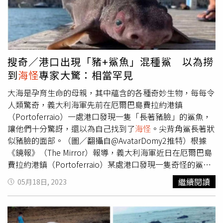
表示在動畫的世界裡，聲音的演出可以用很誇張的方式去呈
現，而自認講話速度超快的她，還是比不上
海怪
公主露比，
在錄音室一直不停的追趕語速。她表示配音最難的還是要跟
上原版的口形和節奏，觀眾才能入戲，而且她覺得配音和演
戲真的差很多，「演戲可以有很多自己不同的詮釋方式和想
搜奇／港口出現「豬+鯊魚」混種鯊 以為撈
法，配音就像是電腦直接輸入和輸出，必須非常專注，一接
到
海怪
專家大驚：相當罕見
受到聲音導演的指令，只有幾秒鐘的時間思考，就得把聲音
的情緒表達出來」，對她來說是很有趣的考驗。李沐雖然擔
大海是孕育生命的母親，其中蘊含的各種奇妙生物，每每令
任
海怪
公主配音，但她自爆平衡感很差，又容易暈船，還很
人類驚奇，義大利海軍先前在厄爾巴島費拉約港鎮
怕水，對大海很敬畏，只喜歡看著大海和看別人衝浪，讓她
（Portoferraio）一處港口發現一隻「長著豬臉」的鯊魚，
覺得很過癮很羨慕。她表示，未來有機會的話，最想參加拯
讓他們十分驚訝，還以為自己找到了
海怪
。尖背角鯊長著狀
救鯨魚計畫，讓在海上擱淺的鯨魚可以得到良好的照顧後再
似豬臉的面部。（圖／翻攝自@AvatarDomy2推特）根據
重返大海裡。如果她像露比擁有超能力的話，最想把自己變
《鏡報》（The Mirror）報導，義大利海軍近日在厄爾巴島
成一個超大型濾水壺，可以淨化海水，維護海洋的自然生態
費拉約港鎮（Portoferraio）某處港口發現一隻奇怪的鯊魚
環境。李沐表示，自己的個性其實跟露比很像，平常看起來
屍體，打撈上岸後原以為是捕獲「
海怪
」，因為這隻鯊魚身
繼續閱讀
05月18日, 2023
像紙老虎很有底氣，但面對任務和困難的時候，往往沒有那
形圓胖又短小，還有著一張「豬臉」，跟常見的鯊魚差很
麼確定，雖然很相信自己的能力，當面對很多人的時候就會
大。只見這隻鯊魚身材胖又短，還有著有稜有角的尖銳背
有點退縮，但還是會硬著頭皮去完成，在她成為演員的過程
鰭，不僅如此，牠的鼻孔相當大，更有著凸起的黑色大眼，