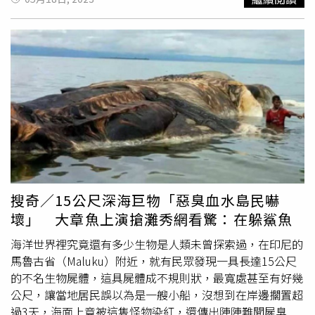
白毛的「神秘
海怪
」屍體，由於外型詭異、惡氣沖天，因此
引來許多人圍觀，不少人紛紛拿出手機拍照，對此，有人認
為恐有地震將發生，驚恐地直呼「這巨型怪屍是厄運徵兆，
請大家為我們祈禱吧」！另外，英國《太陽報》報導，在同
一年7月，民都洛島（Mindoro）有居民也在海邊發現一具
長數公尺、全身長滿白毛的「神秘
海怪
」屍體，詭異的外型
引來許多人圍觀，眾人紛紛拿起手機拍下這恐怖的一幕，有
人認為這正是神話中預示天災的
海怪
現身；也有人認為這是
厄運徵兆，未來恐有天災將發生；不過有人則認為這只是海
牛的屍體，呼籲大家別杞人憂天。菲律賓萊特島某海灘也曾
出現長達10公尺的巨獸遺骸。（圖／翻攝自都市報）另外，
2017年9月，菲國的萊特島（island of Leyte）海灘也驚傳
搜奇／15公尺深海巨物「惡臭血水島民嚇
有巨獸遺骸擱淺，其長度約為10公尺左右，根據菲律賓漁業
壞」 大章魚上演搶灘秀網看驚：在躲鯊魚
及水產資原局（Bureau of Fisheries and Aquatic
Resources）官員阿爾皮諾（Julius Alpino）的說法，這具
海洋世界裡究竟還有多少生物是人類未曾探索過，在印尼的
長達10公尺的海洋生物屍體被沖上海灘多時，已嚴重腐爛並
馬魯古省（Maluku）附近，就有民眾發現一具長達15公尺
發出濃濃惡臭。居民目睹不明屍體現身，直呼「恐有天災將
的不名生物屍體，這具屍體成不規則狀，最寬處甚至有好幾
發生」。（圖／翻攝自推特）在現場拍下照片的42歲的卡皮
公尺，讓當地居民誤以為是一艘小船，沒想到在岸邊擱置超
斯特諾（NujnujCapistrano）表示，這是他第一次親眼看見
過3天，海面上竟被這隻怪物染紅，還傳出陣陣難聞屍臭