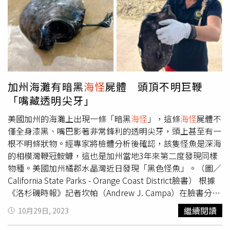
表示：「很準，我很準。」讓現場被顏志琳追上積分的尤秋
興忍不住爭取上訴機會：「這樣就結束了嗎?不是應該要三
戰兩勝嗎? 」讓現場充滿了歡笑聲。動力火車也展現了遊戲
中與夥伴一起打
海怪
、打貨船的兄弟情誼，遊戲中尤秋興去
找貨船開打時，顏志琳跟著尤秋興一起前往，還很有義氣地
說：「你去哪，我就去哪。」也體現了手遊中的冒險精神。
加州海灘有暗黑
海怪
屍體 頭頂不明巨鞭
「嘴藏透明尖牙」
美國加州的海灘上出現一條「暗黑
海怪
」，這條
海怪
屍體不
僅全身漆黑、嘴巴影著非常鋒利的透明尖牙，頭上甚至有一
根不明條狀物。經專家將檢體分析後確認，該隻怪魚是深海
的相模灣鞭冠鮟鱇，這也是加州當地3年來第二度發現同樣
物種。美國加州橘郡水晶灣近日發現「黑色怪魚」。（圖／
California State Parks - Orange Coast District臉書） 根據
《洛杉磯時報》記者坎帕（Andrew J. Campa）在臉書分享
的消息，加州橘郡水晶灣（Crystal Cove）再度發現怪異
繼續閱讀
10月29日, 2023
種，水晶灣國立公園的救生員福克勒（Sierra Fockler）在
莫羅海灘（Moro Beach）海灘附近散步時發現這條形狀怪