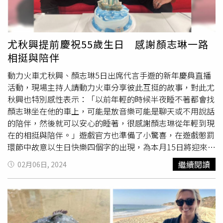
玩中的魔王角色。這條宛如外星生物的生物應該是白令海圓
腹魚 。（圖／翻攝自 NOAA's Alaska Fisheries Science
Center 、IG） 對於網友的好奇，羅曼表示，這條宛如外
星生物的生物應該是白令海圓腹魚
尤秋興提前慶祝55歲生日 感謝顏志琳一路
（Aptocyclusventricosus，也被稱為Smooth lumpfish或
相挺與陪伴
Smooth lumpsucker），又被稱作布袋魚「GOKKO (ゴッ
コ)」，只分布在北太平洋海域，日本則是北海道才能捕
動力火車尤秋興、顏志琳5日出席代言手遊的新年慶典直播
獲，是十分特殊的魚類。這款底棲型魚類，成年時魚身長約
活動，現場主持人請動力火車分享彼此互挺的故事，對此尤
44公分，身體有一層厚厚膠質，腹部帶有吸盤，由於是深海
秋興也特別感性表示：「以前年輕的時候半夜睡不著都會找
魚，平常並不容易見到，只有每年2月上旬會回到沿岸產
顏志琳坐在他的車上，可能是放音樂可能是聊天或不用說話
卵，此時也是白令海圓腹魚捕獲量最高的時候。這款於在北
的陪伴，然後就可以安心的睡著，很感謝顏志琳從年輕到現
海道地區常見的方式是料理成湯，將內臟取出後先川燙去除
在的相挺與陪伴。」遊戲官方也準備了小驚喜，在遊戲懲罰
表面黏液，此外，母魚還能取得魚卵作為珍貴食材，至於這
環節中故意以生日快樂四個字的出現，為本月15日將迎來
條被捕撈到的魚為何有奇怪的外型，羅曼認為，有可能是因
55歲生日的尤秋興準備了慶生蛋糕，蛋糕上放著遊戲中滄海
繼續閱讀
02月06日, 2024
為突然被拉出深海，浮出水面的壓力導致身體膨脹變形。俄
龍吟的海盜船造型象徵著遊戲玩家們可以跟隨動力火車勇敢
羅斯一名漁夫近來捕獲到一種深
海怪
魚 。（圖／翻攝自
啟程，讓他相當感動。直播以「新春開浪，動力相艇」的獨
IG）
特概念，邀請了動力火車一起在新年前與粉絲和玩家共同迎
接農曆新年。遊戲官方貼心地籌備了一系列具有挑戰性的小
關卡，其中在港口爭奪遊戲時，投入最後關鍵一球的顏志琳