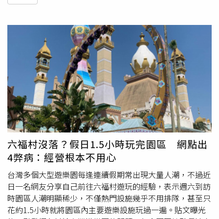
六福村沒落？假日1.5小時玩完園區 網點出
4弊病：經營根本不用心
台灣多個大型遊樂園每逢連續假期常出現大量人潮，不過近
日一名網友分享自己前往六福村遊玩的經驗，表示週六到訪
時園區人潮明顯稀少，不僅熱門設施幾乎不用排隊，甚至只
花約1.5小時就將園區內主要遊樂設施玩過一遍。貼文曝光