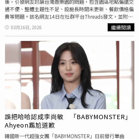
後，引發網友討論台灣遊樂園的問題，包含園區地點偏遠交
通不便、整體主題性不足、設施長時間未更新、餐飲價格偏
貴等問題。該名網友14日在社群平台Threads發文，並附上
現場照片。畫面顯示六福村的遊樂設施「大
海怪
」幾乎沒有
繼續閱讀
03月16日, 2026
遊客排隊，17個座位中僅有2名乘客搭乘，整體顯得相當空
曠。原PO在貼文中表示，當天是週六，但園區人潮並不
多，讓他感嘆「樂園真的經營得很辛苦」。原PO也提到，
由於設施幾乎不用排隊，他當天只花了一個半小時就玩遍園
區的遊樂設施，有些甚至不需要重新排隊，可以直接再次搭
乘。他表示自己下午2點左右離開園區時，停車場車輛數量
也不多。貼文發布後，不少網友在留言區分享自身看法，認
為台灣部分遊樂園在設施更新與整體規劃上仍有改善空間。
「很好啊，這不是六福村自找的？門票貴、餐飲貴就算了，
上次去園區內連一台飲水機都沒有，問員工表示只能用買
的」；不過也網友點出六福村動物園的優點，「個人覺得六
福村算是很認真在維護園區，特別是動物區」、「他們真的
誤把哈哈認成李尚敏 「BABYMONSTER」
很用心照顧動物，我上週末才去，動物都油光順滑毛色亮，
Ahyeon尷尬道歉
而且住在六福莊旁邊就是動物一點也沒有異味」。此外，也
有留言指出，與海外主題樂園相比，台灣遊樂園在主題設計
韓國新一代超強女團「BABYMONSTER」日前發行單曲