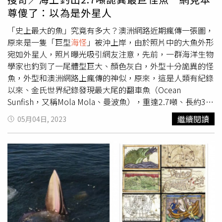
動，少年在學校曾學過這種海洋生物，由於身形特殊，讓他
尊傻了：以為是外星人
印象深刻，由於這是國家二級保護動物，當下擔心鱟會被太
陽曬乾，因此先將牠帶回家。少年和家長商量後，決定與弟
「史上最大的魚」究竟有多大？澳洲網路近期瘋傳一張圖，
弟一起到警局求助，當時他還能準確叫出鱟的名稱，讓警察
原來是一隻「巨型
海怪
」被沖上岸，由於照片中的大魚外形
們非常佩服，隨後對鱟進行初步檢查，發現牠身上並未有受
宛如外星人，照片曝光吸引網友注意，先前，一群海洋生物
傷狀況，聯繫當地的漁業部門，將鱟帶往附近海邊放生。據
學家也釣到了一尾體型巨大、顏色灰白，外型十分詭異的怪
《行政院農業委員會全球資訊網》資料顯示，鱟擁有4隻眼
魚，外型和澳洲網路上瘋傳的神似，原來，這是人類有紀錄
睛和一根長而尖的劍尾，祖先出現於古生代泥盆紀，甚至比
以來、金氏世界紀錄發現最大尾的翻車魚（Ocean
恐龍古老，因此又被稱作「活化石」，體長可達60公分，體
Sunfish，又稱Mola Mola、曼波魚），重達2.7噸、長約3.2
重約3至5公斤，不過牠們與其它節肢動物不同，由於鱟的外
公尺。澳洲民眾在海邊看見一隻身長2公尺的「大
海怪
」。
繼續閱讀
05月04日, 2023
型直至現今都沒太大變化，因此才有活化石稱號，目前全世
從網上曝光的照片可見，這尾大魚全身是銀灰色的，而且身
界有4種鱟，多分佈於美國東海岸與亞洲東海岸，在台灣及
體扁平，看起來就像是長著尾巴的魚頭，經專家證實，這是
離島也能見到鱟的蹤跡，由於鱟血液中含銅離子，因此呈現
一隻翻車魚。根據網路媒體Ladbible報導，澳洲獸醫卡特
藍色，堪稱是地球上唯一擁有藍血的海洋生物。
（Cath）和湯姆（Tom Rampton）2020年在海邊散步時，
無意間發現海灘出現這隻形似外星人的巨型
海怪
，讓他們震
驚不已，因為從未見過這種大魚。身為獸醫的卡特表示，
「從專業的角度來說，我認為這隻魚雖然比我們平時看到的
要大，但我認為牠原本至少可以長到2倍大」，報導稱，
《國家地理》曾提到，翻車魚的體積至少可以長到寬約4.2