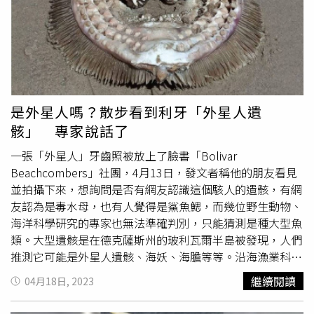
溫帶水域，近年來英格蘭南部等地也常在夏季發現翻車魚蹤
準」。科學家發現，
海怪
「哈夫古法」的行為和現今鯨魚
影，而科學家也將相關現象歸咎於全球暖化和氣候變遷。
「陷阱捕食」的行為十分相似。（圖／翻攝自IG）根據13世
紀古挪威典籍《王室寶鑑》描述哈夫古法的覓食方法，會先
在喉嚨發出打嗝巨響，接著就張大嘴巴，等待成群結隊的魚
群經過，「喉嚨裡打一個大大的嗝，隨之而來的是各種魚
類，然後牠張大了嘴巴，不知不覺，魚群成群結隊地湧了進
來，最後牠閉上嘴巴，從而捕捉並隱藏所有前來覓食的獵
是外星人嗎？散步看到利牙「外星人遺
物」。書中也記載，「這種巨大
海怪
若沒親眼目睹，很難說
骸」 專家說話了
服他人相信」，並形容哈夫古法張大嘴的模樣，就像是一座
島嶼，而非一種生物，不過科學家發現，這段描述和近10年
一張「外星人」牙齒照被放上了臉書「Bolivar
來發現的鬚鯨類「陷阱捕食」有雷同之處！近年來人類發現
Beachcombers」社團，4月13日，發文者稱他的朋友看見
座頭鯨、布氏鯨會張大嘴巴，在水面上一動不動地直立等
並拍攝下來，想詢問是否有網友認識這個駭人的遺骸，有網
待，讓毫無戒心的魚群將張開的下顎視為避難所，並遊入致
友認為是毒水母，也有人覺得是鯊魚鰓，而幾位野生動物、
命的陷阱，最後將嘴巴閉合，潛入水中。科學家發現，
海怪
海洋科學研究的專家也無法準確判別，只能猜測是種大型魚
「哈夫古法」的行為和現今鯨魚「陷阱捕食」的行為十分相
類。大型遺骸是在德克薩斯州的玻利瓦爾半島被發現，人們
似。（圖／翻攝自IG）科學家認為，「陷阱捕食」可能早在
推測它可能是外星人遺骸、海妖、海膽等等。沿海漁業科學
中世紀就被人記錄下來，這也出現了一個問題，為什麼直到
主任Mark Fisher表示，該圖像顯示的可能是魚的腮和咽
繼續閱讀
04月18日, 2023
2011年人類才又發現鯨魚的「陷阱捕食」，有一種說法是
弓，可能有人捕獲並切片，而TPWD（德克薩斯公園和野生
隨著現今技術和科學發展，中世紀被視為不科學、迷信、落
動物署）的Lerrin Johnson告訴《休士頓紀事報》，「羽毛