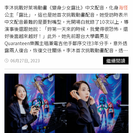
李沐挑戰好萊塢動畫《變身少女露比》中文配音，化身
海怪
公主「露比」，這也是她首次挑戰動畫配音，她受訪時表示
中文配音最難的是要對嘴型，光開場白就錄了10次以上，導
演事後還跟她說：「妳第一天來的時候，我覺得很恐怖，還
好後面越來越好！」此外，她先前跟台大學霸男友
Quaranteen樂團主唱兼電吉他手鄒序交往3年分手，意外透
露兩人復合，恢復交往關係。李沐首次挑戰動畫配音，透露
當初因為劇情保密，配音時她都只能看自己的畫面配音，連
繼續閱讀
06月27日, 2023
對話內容都不清楚，直到之後看完電影才得知完整故事。她
也覺得自己個性跟「
海怪
公主」露比的個性很像，很能同理
渴望融入同儕卻又覺得格格不入的感覺，「我有嚴重的新生
恐懼症，拍戲一開始都安安靜靜的，可能拍一個月才變
熟。」《變身少女露比》找來李沐擔任中文配音。（圖／
UIP提供）片中露比對於心儀的男生相當害羞，李沐承認自
己也是，一開始都會在喜歡男生面前假裝不在意，人生中第
一次主動約男生就是現任男友鄒序，開口問男生要不要去聽
音樂，「結果他說他要考試！」直到後來跟共同朋友一起出
去玩，兩人才拉近距離，直到現在還是有熱戀的感覺。《變