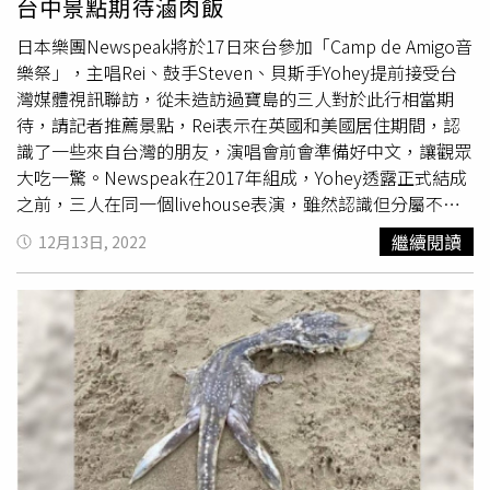
台中景點期待滷肉飯
墊等都能感受大自然氛圍，房內更配有專屬投影設備，晚上
可以爽看電影；而南翼的發現庭園客房、悅來寰宇發現客房
日本樂團Newspeak將於17日來台參加「Camp de Amigo音
型，則以森林山丘為靈感，加上南洋藤編沙發，呈現幽靜的
樂祭」，主唱Rei、鼓手Steven、貝斯手Yohey提前接受台
山居時光。房價部分，平日山景雙人房自8,150元起（含早
灣媒體視訊聯訪，從未造訪過寶島的三人對於此行相當期
餐及海洋公園門票）；4/1～6/30也推出「花式春遊住房專
待，請記者推薦景點，Rei表示在英國和美國居住期間，認
案」1泊2食12,500元起，專案包含發現主題客房住宿1晚
識了一些來自台灣的朋友，演唱會前會準備好中文，讓觀眾
（含早、晚餐、來回接駁）、悅沐館－手沖咖啡課程和蜜蜂
大吃一驚。Newspeak在2017年組成，Yohey透露正式結成
生態導覽體驗或SUP遊程（行程二擇一），遠雄海洋公園門
之前，三人在同一個livehouse表演，雖然認識但分屬不同
票（住宿期間可連續兩日重複入園），另有2泊4食23,500
樂團，直到2017年Rei從英國回到日本，住很近的三人互相
繼續閱讀
12月13日, 2022
元起。「花式春遊住房專案」提供手沖咖啡課和蜜蜂生態導
邀請做音樂，最後才決定組成Newspeak。至於他們如何對
覽，後者會到當地的「山海蜂情」讓遊客了解蜜蜂相關知
音樂產生興趣，Rei表示自己踢過足球，當時有位學長愛聽
識。瑞奇活力館的「
海怪
試煉所」結合球池與遊戲設施，適
北極潑猴、鼓擊樂團，他受影響開始音樂之路；Yohey初中
合5～12歲小朋友。而針對不同客群喜好，飯店除了有可一
愛上龐克樂，會為了聽音樂而翹課，還會將制服改寬改短，
覽270度太平洋海景的瑞奇活力館，提供室內外泳池、兒童
Rei笑說像是不良少年；Steven則是從小大到一直喜歡音
遊戲室、限時跑酷遊戲區、按摩水療池等空間，還有桌球、
樂。被汽車廣告看中作為廣告歌曲的〈Leviathan〉，歌名
撞球及健身房等設施，並推出DIY手作課程（預約制）、生
來自《聖經》中的
海怪
，而他們創作的聖誕歌曲〈Ocean
態導覽等滿足全齡兒童與青少年的親子活動設施；另外以遠
Wind & Violet Waves〉也和海有關，Rei解釋〈Leviathan〉
離喧囂、舒緩身心理念規劃的「悅沐館Le Space」，則開設
其實和海沒有太大的關係，寫這首歌是因為他們處在疫情之