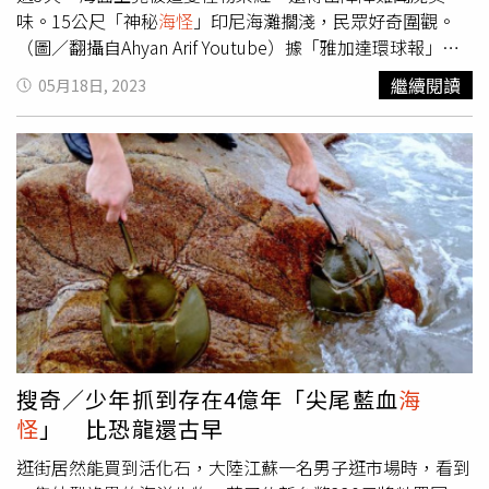
這麼巨大的生物，「到現場的時候牠已經死很久了」，卡皮
味。15公尺「神秘
海怪
」印尼海灘擱淺，民眾好奇圍觀。
斯特諾說「現場簡直臭氣沖天，這輩子沒聞過這麼強烈的臭
（圖／翻攝自Ahyan Arif Youtube）據「雅加達環球報」報
味」。阿爾皮諾指出，當局原本想先把牠運走，惟因其腐爛
導，2020年7月，住在希蘭島（Seram Island）上的一位37
繼續閱讀
05月18日, 2023
十分嚴重，擔心移動時危害到周邊人員的健康，已改為就地
歲漁民杜阿納科塔（Asrul Tuanakota），發現了這隻長15
掩埋處理。居民目睹不明屍體現身，直呼「恐有天災將發
公尺的「神秘生物」，起初，由於這神祕生物太過龐大，居
生」。（圖／翻攝自推特）圖一年的2月，菲律賓南部的迪
民還一度誤以為「這是一艘小船」，不過隨著擱置時間越來
納加特群島海邊近日出現了長約4.5公尺的大型屍體，上面
越久，這隻神祕生物開始發出惡臭，並且流出大量血水甚至
也是長滿白毛， 對於菲律賓陸續出現「神秘
海怪
」的消
染紅了該處水域。由於神祕迷生物的外觀難以辨識，有居民
息，據悉，當局經初步調查後，認為居民口中的巨型怪屍其
認為該生物應該是「鯨魚的遺骸」，但也有居民認為是「巨
實是鯨魚的屍體，不過尚未得知是屬於何種品種，不過由於
型魷魚」的屍體。說道巨型魷魚，澳洲雪梨有居民先前在自
過往只要海邊出現神秘海洋生物時，當地都會發生地震，因
家附近的海岸散步時，意外在沙灘上發現一隻大章魚，朝著
此仍有不少居民相當惶恐，深怕真有天災將要發生。
礁石的方向前進，而且牠還會根據環境而變色，讓居民驚呼
不可思議。雪梨一名居民在海邊散步時，發現一隻體型不小
的章魚，讓她驚呼不可思議。（圖／翻攝自9News臉書）根
據澳洲的《9News》報導，這起事件發生在2021年，來自
搜奇／少年抓到存在4億年「尖尾藍血
海
雪梨的布萊利(Jarrah Brailey)當時在拜倫灣(Byron Bay)華
怪
」 比恐龍還古早
特格斯海灘(Wategos Beach)散步，途中在沙灘上發現一隻
章魚，體型相當巨大，目測觸手至少有30公分，當時牠正在
逛街居然能買到活化石，大陸江蘇一名男子逛市場時，看到