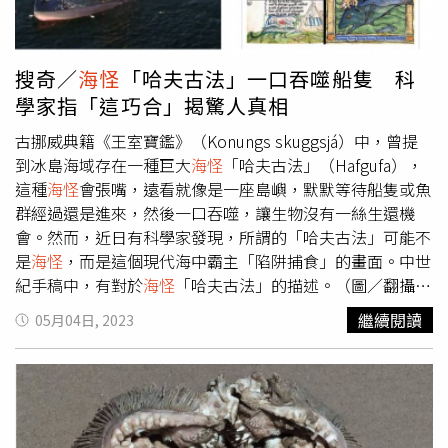
公尺、長約3公尺，而且重量至少也可以長到2.3噸左右。海
洋生物學家釣上了詭異的灰色肉塊，真實身分是一隻超大翻
車魚。（圖／翻攝自Atlantic Naturalist Youtube）不過這隻
搜奇／
海怪
「哈夫古法」一口吞噬船隻 科
在澳洲發現的翻車魚其實還「不夠大尾」，2022年，葡萄
學家指「這巧合」揭驚人真相
牙亞速爾群島的法亞爾島（Faial Island）海岸附近出現一條
巨魚屍體，當地民眾趕緊聯繫海洋生物學家，專家到場後發
古挪威典籍《王室寶鑑》（Konungs skuggsjá）中，曾提
現原來是尾翻車，不過被牠驚人體型嚇傻，經過秤重，得知
到冰島海域存在一種巨大
海怪
「哈夫古法」（Hafgufa），
這條魚重達6049磅，約2.7公噸，就跟一輛休旅車一樣重，
這種
海怪
會張嘴，遠看就像是一座島嶼，默默等待船隻或魚
打破世界紀錄。打破金氏世界紀錄的翻車魚必須用起重機才
群經過還是進來，然後一口吞噬，讓生物沒有一絲生還機
能吊起來。（圖／翻攝自Atlantic Naturalist Youtube）根據
會。然而，近日有科學家發現，所謂的「哈夫古法」可能不
《紐約時報》報導，這隻超巨型的翻車魚，由於實在太大，
是
海怪
，而是這個現代海中霸主「陷阱捕食」的畫面。中世
他們甚至還得動用起重機才能把這隻翻車魚拖上岸，這條超
紀手稿中，有對於
海怪
「哈夫古法」的描述。（圖／翻攝自
大翻車魚在被釣起之前就已經死亡、漂浮在海中，經過學者
Marine Mammal Science）根據《海洋哺乳動物科學》
繼續閱讀
05月04日, 2023
對魚屍體的調查發現，牠的頭部有挫傷，可能是被船隻撞擊
（Marine Mammal Science）所刊載的一篇研究，認為中世
的傷口，不過專家無法確定，撞擊到底是發生在翻車魚死亡
紀
海怪
哈夫古法的記錄可能是鯨魚的一種捕食手段，研究內
前、還是死亡之後。專家表示，翻車魚雖然體型巨大，但其
容指出，13世紀的水手、船夫們，很可能清楚知道哈夫古法
實是「溫暖的巨人」，對人類沒有危險；網上資料顯示，翻
是一種鯨魚，而不是
海怪
，「北歐人是偉大的航海家，他們
車魚喜歡在水面附近曬太陽，因此通常生活在各地的熱帶和
對潮汐、水流、波浪模式以及魚類都有非常高的知識水