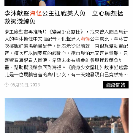
身少女露比》將於6月30日上映。
李沐獻聲
海怪
公主迎戰美人魚 立心願想拯
救擱淺鯨魚
夢工廠動畫再推新片《變身少女露比》，找來曾入圍金馬新
人的李沐擔任中文版配音，化聲迷人
海怪
公主露比。李沐首
次挑戰好萊塢動畫配音，她表示從以前就一直很想幫動畫配
音，這次可以圓夢真的超開心，還自爆怕水又容易暈船，只
喜歡看海跟看人衝浪，希望未來有機會能參與拯救鯨魚計
畫，幫助擱淺鯨魚回到海裡。《變身少女露比》故事描述露
比是一位靦腆害羞的高中少女，有一天她發現自己竟然擁有
傳奇神話中的
海怪
皇室血統，而且她在海底深處的宿命，遠
繼續閱讀
05月31日, 2023
遠比她想像的更宏偉，對抗虛榮浮誇的美人魚一族。回想起
高中生活，李沐表示自己讀升學導向的女校，校風很純樸，
課業壓力很大，同學們最喜歡做的事情就是打排球，下課20
分鐘，就會有同學抱著排球登高一呼，大家就會衝下去搶球
場打球，本身對體育不太擅長的她，光是陪同學打球都像是
被球K到一般感到害怕。《變身少女露比》描述高中少女露
比意外發現自己擁有
海怪
皇室血統。（圖／UIP提供）李沐