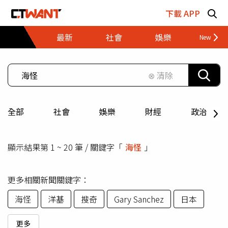
跳至主要內容區塊
下載 APP
最新
社會
娛樂
財經
⊗ 清除
全部
社會
娛樂
財經
政治
顯示結果第 1 ~ 20 筆 / 關鍵字「
海怪
」
更多相關新聞關鍵字：
海怪
洋基
搜奇
Gary Sanchez
日本
更多