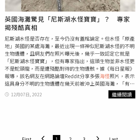
如瑜伽伸展、手沖咖啡等專業課程；此外，悅來同步成立戶
下看不見未來，音樂做得很辛苦，一直掙扎想要逃出，此時
外探索專業領隊，規劃每季專屬行程，從鹽寮海岸SUP、夏
加入了華納，有了新的夥伴，也從那個狀態中離開；而創作
季潮玩溯溪、冬日野溪溫泉到在地小農體驗皆具。「杜甫茶
〈Ocean Wind & Violet Waves〉時，Rei想讓頭腦放空去了
英國海灘驚見「尼斯湖水怪寶寶」？ 專家
津」套餐可品飲到以瑞穗柚花烘焙的柚香綠茶、舞鶴冠軍蜜
海邊，他認為海是所有的開端也是一切的結束，不變的存
揭殘酷真相
香紅茶，搭配粵、滬精選菜式、燒味、炒飯等。再說到大家
在，和「家」有相似的意象。被問到是戶外派還是室內派，
關注的餐廳，結合新派粵、滬料理與台茶、地酒的「唐苑中
Rei想了想說，他們寫歌都是在室內，但想轉換心情就會到
尼斯湖水怪是否存在，至今仍沒有蓋棺論定。但水怪「原產
餐廳」，特別以唐朝三大詩人杜甫、孟浩然、李白為題，分
戶外，雖然都是關在錄音室創作，但他們的歌曲在戶外聽也
地」英國的某處海灘，最近出現一條神似尼斯湖水怪的不明
別對應茶、花蓮山海食材、酒入菜，搭配花東茶廠製茶、花
很適合。Yohey則笑說，最好的狀態是在海邊有房子，可以
生物遺體，且網友們在照片曝光後，幾乎一致認定它就是
東釀造風味酒及紅白酒佐餐，例如「杜甫茶津」套餐中的
窩在房子裡看著窗外景緻。他們此次將於台中麗寶樂園落羽
「尼斯湖水怪寶寶」，但有專家指出，這頭生物並非水怪更
「蜜香茶控琥珀豚」靈感擷取自唐朝流行的胡餅，以舞鶴冠
松林草原演出，三人同意live就是Newspeak一切，Steven
不是蛇頸龍，而是遭殘酷對待的生物遺骸。據《每日星報》
軍蜜香紅茶搭配東坡肉與燒餅，清爽不膩口；「孟浩田香」
更是表示無法看到粉絲反應，做音樂會非常孤單。Rei好奇
報導，該名網友在網路論壇Reddit分享多張
海怪
照片，表示
套餐的「山海原鄉金樽盞」則將鬼頭刀等花東漁獲加上芋頭
詢問台灣演唱會的狀況，得知可以放聲尖叫期待感受觀眾的
這具身分不明的生物遺體在幾天前被沖上英國海灘，「有沒
等做成焗烤派塔，底部還鋪上巧克力碎可沾取食用，餐廳套
熱情，Steven也想知道台灣人如何享受音樂祭。而除了表
有人知道它是什麼」。貼文一曝光，網友們立刻就被清晰的
繼續閱讀
12月07日, 2022
餐價1,280元起，一泊二食的晚餐也可選擇在此享用。秋草
演，Newspeak也想感受當地文化，Yohey透露小時候父親
水怪照驚豔並發表看法，大多數人認為屍體頭部、四肢及尾
鍋物套餐菜盤包括西寶高山高麗菜、吉安香檳芋頭、鳳林栗
每個月都會來台出差，他喝了爸爸買的台灣茶，過敏竟好
巴，都非常神似蛇頸龍，便給了它「尼斯湖水怪寶寶」或
子南瓜、新城甜玉米等橫跨花蓮13鄉鎮的契作蔬果。「英倫
了，這次有機會也想喝茶。Rei則想逛夜市、吃滷肉飯、遊
「蛇頸龍寶寶」的稱號。部分網友認為這是頭「尼斯湖水怪
西餐廳」經整改後調整為近670坪、達300席座位，提供五
九份，得知九份離台中很遠直呼可惜，但也期待台灣媒體推
寶寶」的遺體。（圖／翻攝自Reddit）不過，也有許多網友
大主題區自助餐檯。而以日式鍋物為基礎的「秋草日式料
薦的宮原眼科和珍珠奶茶。
不以為然表示：「姥鯊啦，哪一次不是姥鯊」、「遇事不
理」，最具代表性的湯底可說是放入花蓮七星潭漁港柴魚、
決，量子力學；水怪屍體，姥鯊又是你」、「姥鯊：我還要
First
1
2
3
Last