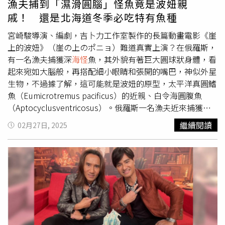
漁夫捕到「濕滑圓腦」怪魚竟是波妞親
哈哈看了直笑他根本是怪物！輪到Asa挑戰時，劉在錫與池
戚！ 還是北海道冬季必吃特有魚種
錫辰像爸爸般在一旁加油並告知訣竅，過程中池錫辰還精神
喊話「你以為活著有這麼容易嗎？戰勝它，打敗它，就是這
宮崎駿導演、編劇，吉卜力工作室製作的長篇動畫電影《崖
樣，上呀！」
上的波妞》（崖の上のポニョ）難道真實上演？在俄羅斯，
有一名漁夫捕獲深
海怪
魚，其外貌有著巨大圓球狀身體，看
起來宛如大腦般，再搭配細小眼睛和張開的嘴巴，神似外星
生物，不過據了解，這可能就是波妞的原型，太平洋真圓鰭
魚（Eumicrotremus pacificus）的近親、白令海圓腹魚
（Aptocyclusventricosus）。俄羅斯一名漁夫近來捕獲到
一種深
海怪
魚 。（圖／翻攝自IG） 從社群平台上的影片可
繼續閱讀
02月27日, 2025
見，來自俄羅斯的深海漁夫羅曼(Roman Fedortsov) 秀出捕
獲的生物，外型呈現深色，圓狀的身體上可看到許多皺褶，
再搭配擠壓在一起的五官，很像外星人生物，難道這名漁夫
真的捕到外星生物？據了解，羅曼時常在Instagram上分享
他漁獲中所發現的各種奇怪生物，獲得60多萬網友追蹤。近
日他從太平洋北部打撈到這條詭異生物，影片曝光後獲得20
多萬次點閱，並吸引網友討論，「看起來100%是外星
人」、「老兄，你砍下外星人的頭嗎」，還有人覺得很像電