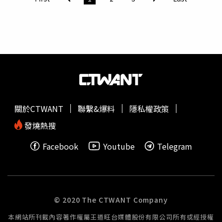
豐濱飛魚一夜干及上等昆布熬煮的七星潭昆布飛魚湯底，滋
死幾次才不會被人類認錯？」還有人開玩笑表示，照片裡的
味淡雅又能凸顯食材原味。並有風味雞油辣椒醬、堅果花生
生物絕對不是尼斯湖水怪，因為「圖片太清晰了」。然而，
胡麻醬及日式味噌柚子醬三款特色醬料，不論搭配花蓮網室
專家在檢視照片後卻給了出乎意料的答案，表示這具遺體看
蓮貞豚、放山玉米牧草雞或美國Prime翼板肉等食材，都能
似雖有對齊的前鰭和後鰭，非常像傳統印象中的蛇頸龍，但
讓風味更豐富，套餐價1,280元起；而受歡迎的自助餐廳
實際上這是一條「沒有翅膀的鰩魚」，指出這條鰩魚的翅膀
「英倫西餐廳」，由「2022亞太年度名廚」悅來西餐主廚
可能被掠食者吃掉，或是「鰩魚被漁民割掉翅膀後丟棄」，
黃琦瑋主理，致力供應當季、在地食材，例如七星潭漁產、
才導致它死後被沖上海灘。
小農栽種蔬菜，每日提供新鮮海鮮及冷食、現燙精選料理、
亞洲美食薈萃、燒烤炸物、甜品區百道美食。金卡以上會員
關於CTWANT
聯繫&爆料
隱私權政策
開放使用「悅心會Club Lounge」，可在海景空間中享有專
人接待、全天零食及咖啡茶飲。晚上可散步到四季庭，除了
發燒熱搜
栽植不少植物還會打上特殊燈光。另外，遠雄悅來首次推出
Facebook
Youtube
Telegram
「悅心會」會員忠誠計畫，規劃銀卡、金卡、白金卡三等
級，透過官網線上入會、即可享95折起的折扣優惠，隨年度
住宿晚數達標升等，金卡以上會員開放使用「悅心會Club
Lounge」，可享專人接待、全天零食及咖啡茶飲，下午另
有Happy Hour時段，提供紅白酒、輕食小點、軟性飲料，
© 2020 The CTWANT Company
針對白金會員還能協助車位預留、餐廳訂位、規劃花蓮在地
本網站所刊載內容著作權屬王道旺台媒體股份有限公司所有或經授權
遊程及海洋公園貴賓禮遇等專屬服務。