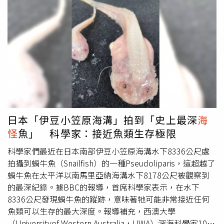
後的象徵，因此相關技術不被重視，而18世紀以後捕鯨業的
狀的部分是腮，附著在骨質腮弓上，頂部中間的尖刺部分是
發展重創鯨魚數量，隨著現代鯨魚數量恢復，牠們的行為也
咽齒。我無法僅憑單張圖片識別出該物種，但它可能來自於
在發生變化，另外無人機等技術發展，也使人們能夠比以前
大型魚類」。「這是個噩夢的來源…」不少網友對於這個利
更容易地觀察鯨魚活動。
牙遺骸感到害怕，紛紛表示，「太令人毛骨悚然了！」、
「它長得好可怕」、「我不知道，但我肯定不會在沒有手套
的情況下碰那個東西」，也有網友在留言區貼上各種魚類的
牙齒照片來印證他們的猜測，如鞍帶石斑魚、毒棘豹蟾魚
等。
日本「伊豆小笠原海溝」拍到「史上最深
海
怪
魚」 科學家：接近魚類生存極限
科學家們最近在日本南部伊豆小笠原海溝水下8336公尺處
拍攝到蝸牛魚（Snailfish）的一種Pseudoliparis，這超越了
蝸牛魚在太平洋以南馬里亞納海溝水下8178公尺被觀察到
的最深紀錄。據BBC的報導，首席科學家表示，在水下
8336公尺發現蝸牛魚的蹤跡，意味著牠可能非常接近任何
魚類可以生存的最大深度。報導補充，西澳大學
（Universityof Western Australia，UWA）深海科學家10年