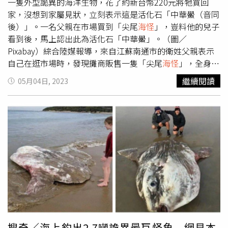
海灘上慢慢移動，朝哲礁石方向前進。布萊利表示，「那一
一隻外型詭異的海洋生物，花了約新台幣220元將牠買回
幕真的很不可思議，我甚至不敢相信，這一隻大章魚還會根
家，沒想到家屬見狀，立刻表示這是活化石「中華鱟（音同
據環境而改變身體的顏色，無論在海裡、沙灘上或礁石間，
後）」。一名父親在市場買到「尖尾
海怪
」，豈料他的兒子
牠們都能輕鬆偽裝」，經常到海邊散步的布萊利表示，這是
看到後，馬上認出此為活化石「中華鱟」。（圖／
她第一次見到身形如此大的章魚，於是連忙拍照上傳到網路
Pixabay）綜合陸媒報導，來自江蘇南通市的衛姓父親表示
上。沒想到這分享趣聞的舉動，意外在網路上掀起熱議，布
自己在逛市場時，發現攤商販售一隻「尖尾
海怪
」，全身都
萊利表示，「起初我沒想太多，只是想分享而已，沒想到收
是殼，長相相當奇特，攤販原先以80元人民幣，約新台幣
繼續閱讀
05月04日, 2023
到各國網友的回應，許多人都覺得很酷」。頓此，有網友回
350元出售，但他認為這隻
海怪
不能吃，只能拿回家玩，因
覆，「有時章魚跑上岸，並躲進岩石或沙裡，其實是為了躲
此和向攤商殺價，最終以50元人民幣購入。當晚兒子回到
避鯊魚或其它掠食者」。另外有有網友認為，補來歷發現的
家，發現這隻
海怪
驚覺不對勁，原來牠是保育類動物，隨後
大章魚其實體型並不算大，目前發現到最大隻的章魚是「北
趕緊聯繫當地農業農村局來確認，經證實，這隻
海怪
是大陸
太平洋巨型章魚」(Enteroctopus dofleini)，身體周長為9.1
國家二級保護動物「中華鱟」，主要分布於海南、福建及廣
公尺、重達272公斤，但這款章魚鮮少會出現在沙灘上。
東一帶，在70年代時，廣泛分佈於大陸東南沿海，但由於人
類過度開發與捕撈，導致中華鱟數量銳減，成為瀕危物種之
一。近幾年因氣候變化而出現於江蘇沿岸。一名少年在海邊
撿到活化石「鱟」，擔心牠會被太陽曬乾，趕緊帶往警察局
求助。（圖／Pixabay）另外，《新浪新聞》指出，浙江溫
嶺市松門鎮的15歲王姓少年，日前帶著11歲弟弟到東海塘
遊玩，在附近發現一隻「鱟」（音同後）在原地一動也不
搜奇／海上釣出2.7噸詭異最巨怪魚 網見本