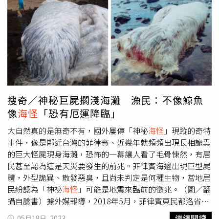
中，也是經由不斷的訓練和調整，讓自己慢慢穩定下來。
像是「豬+鯊魚」的混合體，當下所有人看傻了眼！尖背角
《變身少女露比》將於6月30日在台上映。
鯊長著狀似豬臉的面部。（圖／翻攝自@AvatarDomy2推
特）照片曝光後，許多網友都感到不可思議，懷疑牠是變種
生物，經過專家鑑定，這是一隻極為罕見的「尖背角鯊
（Oxynotus centrina）」，通常生活在水下2300英尺（700
公尺）以下的深海區域，且已被列入「國際自然保護聯盟瀕
危物種紅色名錄」，是相當珍貴的瀕危物種。不過也有不少
網友痛批，這隻鯊魚是被故意捕獲並殺死，接著棄屍在海
上，對此，當地水族館員工則表示，雖然尖背角鯊極為罕
搜奇／神秘巨屍擱淺海灘 漁民：不像鯨魚
見，但在當地其實不算少見，「牠通常被稱為『豬魚』，因
像
海怪
「恐有厄運降臨」
為牠從水裡出來時還會發出咕嚕聲響」。根據厄爾巴島水族
館的工作人員Yuri Tiberto表示，「很多漁民都曾經捕獲過，
大自然真的是無奇不有，國外屢傳「神秘
海怪
」現蹤的奇特
牠常被稱作豬臉鯊，因為牠會在水裡發出一種咕嚕聲，很像
事件，像是鄰近台灣的菲律賓、近幾年就頻頻出現長相詭異
豬的叫聲；我們曾經想將牠人工飼養，不過我們很快就發現
的巨大怪屍現身海灘，恐怖的一幕讓人看了毛骨悚然，有居
不適合」。經過專家驗明正身，這隻豬臉鯊才消除「
海怪
」
民甚至認為這是天災要發生的前兆。菲律賓海邊出現巨型屍
的謠言，只能說世界之大無奇不有，而這隻尖背角鯊的屍體
體，外型詭異、散發惡臭，且尚未判定是何種生物，當地居
隨後被送往海港辦公室進行研究並作成標本來保存。尖背角
民紛認為「神祕
海怪
」可能是地震來臨前的徵兆。（圖／翻
鯊長著狀似豬臉的面部。（圖／翻攝自@ultimenotizie推
攝自臉書）據外媒報導，2018年5月，菲律賓東民都洛省
特）
（Oriental Mindoro）沙灘出現一具長約6公尺、全身長滿
繼續閱讀
05月18日, 2023