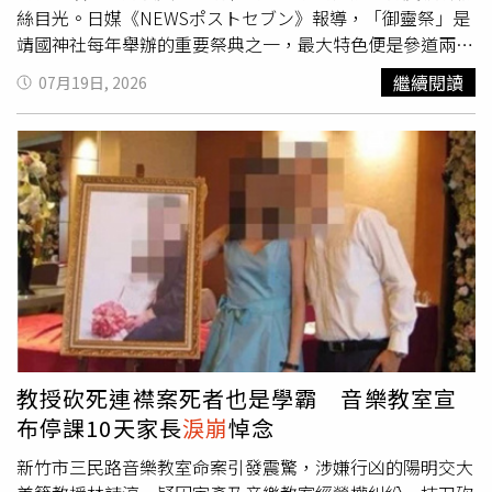
絲目光。日媒《NEWSポストセブン》報導，「御靈祭」是
靖國神社每年舉辦的重要祭典之一，最大特色便是參道兩側
排列的大量獻燈。每盞燈籠上會標註獻燈者或團體名稱，入
繼續閱讀
07月19日, 2026
夜後燈火映照整座神社，營造出莊嚴氛圍。今年約有3萬盞
燈籠獻上，其中「三浦春馬」的名字再次出現在參道上，引
發不少民眾停留觀看。三浦春馬於2020年7月離世，生前曾
出演多部影視作品，在日本及海外累積大量粉絲。此次為他
獻燈的團體，是由記者水間政憲擔任代表的「日本製普及
會」。團體名稱取自三浦春馬2019年出版的著作《日本
製》，該書內容記錄他走訪日本47個都道府縣，採訪各地傳
統工藝、產業與製造現場的經歷。水間政憲表示，自己是在
友人推薦下閱讀《日本製》，閱讀後深受感動。由於他長期
關注日本文化與產業議題，「日本製」這個概念對他而言具
有特殊意義，因此決定以此作為團體名稱，延續書中傳達的
精神。三浦春馬與靖國神社也有一定淵源。據了解，他因參
教授砍死連襟案死者也是學霸 音樂教室宣
與電影《永遠的0》演出，飾演追尋特攻隊員祖父人生軌跡
布停課10天家長
淚崩
悼念
的青年角色後，曾多次前往靖國神社，相關經歷也讓部分粉
絲認為，他與這個場所之間有著特殊連結。今年祭典期間，
新竹市三民路音樂教室命案引發震驚，涉嫌行凶的陽明交大