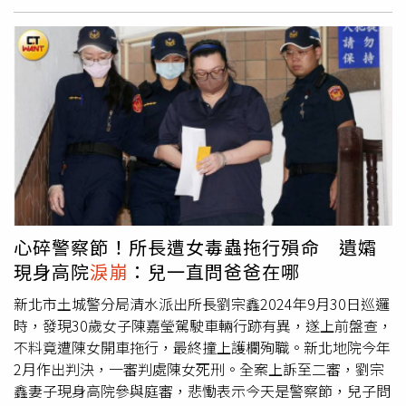
女兒就在身旁熟睡，音樂才剛響起便讓她瞬間紅了眼眶。巧
合的是，〈城堡〉正式上線隔天正好是蔡詩芸母親的生日，
也讓這首歌曲成為她送給母親最特別的禮物。她坦言，母親
始終是自己生命中最重要的支持力量之一，也讓她更加理
解，「家」從來不只是具體的空間，而是一種無論身在何
處，都能帶來力量與歸屬感的存在。蔡詩芸將新歌獻給生命
中最重要的人：女兒「Katiya」。（圖／落夢地 ROMAD提
供）
心碎警察節！所長遭女毒蟲拖行殞命 遺孀
現身高院
淚崩
：兒一直問爸爸在哪
新北市土城警分局清水派出所長劉宗鑫2024年9月30日巡邏
時，發現30歲女子陳嘉瑩駕駛車輛行跡有異，遂上前盤查，
不料竟遭陳女開車拖行，最終撞上護欄殉職。新北地院今年
2月作出判決，一審判處陳女死刑。全案上訴至二審，劉宗
鑫妻子現身高院參與庭審，悲慟表示今天是警察節，兒子問