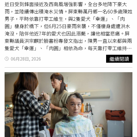
近日受到鋒面接近及西南風增強影響，全台多地降下豪大
雨，並陸續傳出積淹水災情。屏東縣萬丹鄉一名60多歲陳姓
男子，平時依靠打零工維生，與2隻愛犬「幸運」、「肉
圓」棲身於橋下，但6月25日豪雨來襲，不僅棲身處遭洪水
淹沒，陪伴他近7年的愛犬也因此溺斃，讓他相當悲痛。屏
東縣議員洪宗麒於臉書粉專發文指出，陳男一直以來都與兩
隻愛犬「幸運」、「肉圓」相依為命，每天靠打零工維持生
活，也因為養著牠們，租屋四處碰壁，沒有房東願意出租房
繼續閱讀
06月28日, 2026
子給他，因此他選擇在橋下用木板搭建棲身之處，當成一家
3口的家。洪宗麒提到，6月25日豪雨襲來，當時正在外面
工作的陳男想趕回家確認愛犬狀況，卻因道路淹水、交通中
斷回不了家，等到雨勢稍緩，他只是走到橋邊，就發現家沒
了，2隻愛犬也永遠離開了。洪宗麒表示，6月27日積水終
於退去，他們與陳男一起走進橋下，發現「幸運」和「肉
圓」靜靜地躺著，從現場情況看得出來，牠們生前曾努力掙
扎、努力求生，仍敵不過無情的豪雨，「大哥站在2隻毛孩
子身旁，再也忍不住情緒，落下了男人的眼淚。他沒有哭
喊，只是不停地看著牠們，眼神裡滿是不捨與自責……對他
而言，牠們是陪伴他度過無數孤單日子的家人，是他生命中