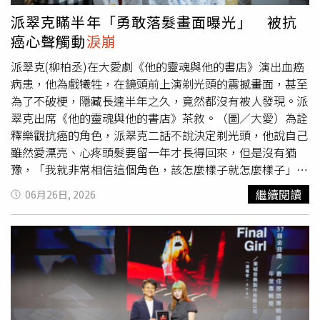
最重要的依靠。」洪宗麒說，他立即聯絡寵物殯葬業者到場
派翠克瞞半年「勇敢落髮畫面曝光」 被抗
協助，自掏腰包負擔2隻狗狗的火化費用，希望牠們能有尊
癌心聲觸動
淚崩
嚴地走完最後一程，也想替陳男減輕一點點負擔，「天災帶
走了橋下的家，也帶走了兩個最忠心的家人。願幸運、肉圓
派翠克(柳柏丞)在大愛劇《他的靈魂與他的書店》演出血癌
一路好走，在沒有風雨、沒有飢餓的地方自由奔跑。也希望
病患，他為戲犧牲，在鏡頭前上演剃光頭的震撼畫面，甚至
大哥知道，雖然失去了最愛的家人，但這個社會還有許多人
為了不破梗，隱藏長達半年之久，竟然都沒有被人發現。派
願意伸出援手，陪你一起走過這段最艱難的日子。」
翠克出席《他的靈魂與他的書店》茶敘。（圖／大愛）為詮
釋樂觀抗癌的角色，派翠克二話不說決定剃光頭，他說自己
雖然愛漂亮、心疼頭髮要留一年才長得回來，但是沒有猶
豫，「我就非常相信這個角色，該怎麼樣子就怎麼樣子」。
原本導演林志儒打算讓他剃好再開拍，但為了捕捉最真實的
繼續閱讀
06月26日, 2026
張力，臨時加戲改為由「二姊」黃采儀在戲裡親手幫他剃
髮，黃采儀對此簡直嚇死，一直擔心會弄傷他，過程緊張頻
問「可以嗎？」派翠克笑說，剃完頭最大的好處是「洗頭好
輕鬆哦，我還沒吹就乾了」。隨之而來的是半年的「避風
頭」時期。當時他還有主持《小姐不熙娣》與其他代言工
作，為了不讓新戲造型提早曝光，他出門必戴帽子，甚至在
拍電玩代言時，還請造型師特製假髮「竟然完全沒有人發