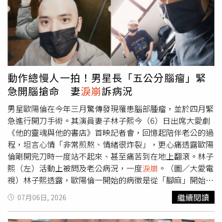
強任何人來愛自己，也不必為了迎合別人的期待而改變原本
的模樣，因為真正適合的人，自然會欣賞最真實的她、接受
最原本的她。媽媽鼓勵小A辣勇敢做自己，不要因為一段感
情而委屈、否定或失去自我。小A辣生日收到媽媽暖心長
文，感謝母親一路以來無條件的支持與陪伴。這段話讓小A
辣深受觸動。她感性表示，人生花了許多時間追逐外界的掌
聲與肯定，卻常常忽略，那道始終默默守護、最溫暖也最堅
動作總慢人一拍！男星長「五公分腦瘤」緊
定的目光，其實一直來自家人。她認為，在父母眼裡，孩子
急開腦搶命 妻
淚崩
訴病況
飛得多高、成就有多耀眼，從來都不是最重要的，他們真正
掛念的，是孩子飛得累不累、是否平安健康、能不能快樂自
男星歐陽倫在今年三月驚傳發現罹患腦部腫瘤，並於四月緊
在地過著自己想要的人生。回想一路走來，媽媽始終是自己
急進行開刀手術。其演員妻子林子熙今（6）日出席大愛劇
最大的依靠。小A辣坦言，每次看到媽媽寫下這些鼓勵的話
《他的靈魂與他的書店》首映記者會，回憶起陪伴老公的過
語，都會讓她十分感動，也讓她更有勇氣面對人生的每一個
程，坦言心情「非常煎熬、情緒很炸裂」，更心痛透露歐陽
選擇。她感謝媽媽一直以來對自己的信任與支持，無論她做
倫剛開完刀時一度站不起來、甚至痛苦到在地上翻滾。林子
出什麼決定，母親都毫不猶豫站在她身旁，成為最堅強的後
熙（左）活動上被問及老公病況，一度
淚崩
。（圖／大愛電
盾。對她而言，這份始終如一、毫無條件的愛，正是今年生
視）林子熙透露，歐陽倫一開始的病徵是從「腳麻」開始，
日收到、也是一生中最珍貴的禮物。
在排練舞台劇跳舞時，他發現自己總是比別人慢一秒，左腳
繼續閱讀
07月06日, 2026
也持續發麻卻不會痛。起初以為是椎間盤突出而求診脊椎
科，不料隨後連手和頭也開始發麻。在耳鼻喉科醫生朋友的