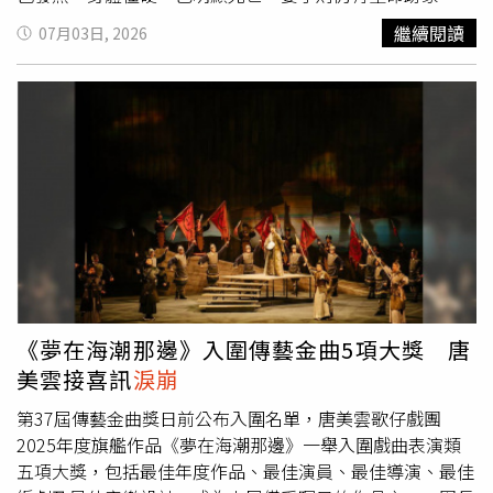
緊急送往長庚醫院救治。警方則封鎖現場，初步排除外力介
繼續閱讀
07月03日, 2026
入，報案人目睹父親遺體當場崩潰、萬分悲慟，確切案發原
因仍待調查，警方已報請基隆地檢署相驗，全案還須進一步
釐清。
《夢在海潮那邊》入圍傳藝金曲5項大獎 唐
美雲接喜訊
淚崩
第37屆傳藝金曲獎日前公布入圍名單，唐美雲歌仔戲團
2025年度旗艦作品《夢在海潮那邊》一舉入圍戲曲表演類
五項大獎，包括最佳年度作品、最佳演員、最佳導演、最佳