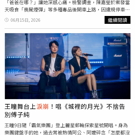
「爸爸在哪？」讓她深感心痛。檢警調查，陳嘉瑩於案發當
天吸食「喪屍煙彈」等多種毒品後開車上路，因違規停車在
新北地檢署附近遭劉宗鑫盤查，擔心身上的毒品露餡，隨即
繼續閱讀
06月15日, 2026
猛踩油門逃逸；劉員為制止陳女，不顧自身安危死死抓住車
窗與方向盤，遭拖行數百公尺後撞上護欄殉職。案發後，陳
嘉瑩被依殺人等罪起訴，今年2月遭判處死刑。全案上訴二
審，台灣高等法院今天（15）日開庭審理，劉宗鑫妻子現身
參與庭審，並在高院外悲痛落淚，哽咽表示，今天剛好是警
察節，但「兒子一直問爸爸在哪裡」，令人鼻酸。此外，國
民黨立委洪孟楷等人也到場聲援，希望司法能還給家屬公
道。另一方面，陳女今日被提訊出庭時，面對媒體詢問是否
知道今天是警察節、會不會對警察感到愧疚，以及未來是否
還會吸毒等問題，全程未發一語，未作任何回應。面對法官
訊問，陳女仍否認涉犯殺人罪，主張自己的行為不構成殺
人，認為僅涉及傷害致死罪責。
王瞳舞台上
淚崩
！唱《城裡的月光》不捨告
別傅子純
王瞳9日隨「霸氣樂團」登上麗星郵輪探索星號開唱。身為
樂團鍵盤手的她，過去常被熱情阿公、阿嬤碎念「怎麼都沒