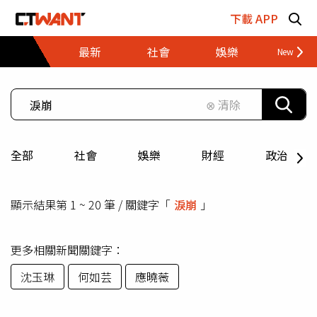
跳至主要內容區塊
下載 APP
最新
社會
娛樂
財經
⊗ 清除
全部
社會
娛樂
財經
政治
顯示結果第 1 ~ 20 筆 / 關鍵字「
淚崩
」
更多相關新聞關鍵字：
沈玉琳
何如芸
應曉薇