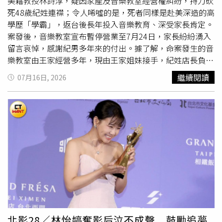
寫有「三浦春馬」的燈籠前，依舊聚集許多粉絲。這些長期
美籍教授林詩淳，疑因家產及音樂教室經營權糾紛，持刀砍
支持他的粉絲自稱「春友」，有人從三重、愛知、靜岡等地
死48歲紀姓連襟；令人唏噓的是，死者同樣是赴美深造的高
專程前往，只為向偶像表達思念。1名參與獻燈的女性表
學歷「學霸」，返台後長年投入音樂教育、深受家長肯定。
示，看到路過民眾停下腳步，念出「三浦春馬」這個名字，
案發後，音樂教室宣布暫停營業至7月24日，家長紛紛湧入
讓她感到十分感動，「不論年輕人或年長者，都有人注意到
留言哀悼，感謝紀男多年來的付出。據了解，命案發生的音
這盞燈籠，這讓我覺得這件事仍有持續下去的意義。我希望
樂教室由王家經營多年，現由王家姐妹接手，紀姓店長負責
春馬能永遠活在大家心中。」另名持續參與追思活動的粉絲
日常營運管理。警方初步調查，林詩淳與紀男為連襟，雙方
繼續閱讀
07月16日, 2026
則表示，活動意義並不只是看參與人數增加或減少，而是能
長期因音樂教室經營權及家產分配問題產生嫌隙，14日下午
感受到外界對三浦春馬的理解逐漸擴大，希望他的故事不會
林男持刀闖入教室，朝紀男猛砍30多刀，警方到場後因林男
隨時間淡去。「三浦春馬」燈籠獻燈活動今年已邁入第5
持刀拒捕，連開4槍擊中其雙腿才將人制伏。紀男夫妻同樣
年。雖然數量較去年稍微減少，但仍有約80盞燈籠由日本各
擁有亮眼學經歷。鄰居表示，紀男曾赴美求學，返國後投入
地粉絲及支持者送達。此外，配合三浦春馬生日於4月5日舉
音樂教育，待人和善、熱心公益，案發當天上午還如往常接
行的追悼活動「HEART花火」，今年也迎來第5屆。7月18
送孩子，下午卻傳出遭殺害噩耗；其妻更是國內知名音樂
日是三浦春馬的逝世紀念日。即使多年過去，粉絲對他的思
家，曾赴美取得鋼琴演奏碩士及博士學位，也曾擔任陽明交
念依舊延續。對許多「春友」而言，參與獻燈不只是紀念1
通大學客座教授，在音樂界頗具知名度。命案發生後，音樂
名演員，更是保存他留下的作品與精神。預料明年「三浦春
教室在臉書公告，將暫停營業至7月24日，並表示會持續關
馬」燈籠仍將再次點亮靖國神社參道，延續這份長久的追
心學生及家長需求，妥善安排後續課程。貼文下方湧入大批
憶。
家長及網友留言追思，「謝謝紀老闆對學生及家長的照
顧」、「他真的很溫暖、很專業」、「怎麼會發生這種事，
北影28／林怡婷奪影后泣不成聲 鼓勵追夢