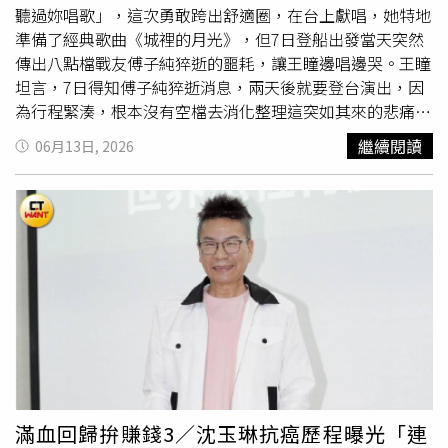
聽過妳唱歌」，這次勇敢跨出舒適圈，在台上獻唱，她特地
準備了經典歌曲《城裡的月光》，但7日登船出發當天突然
傳出八點檔戰友傅子純猝逝的噩耗，讓王瞳邊唱邊哭。王瞳
坦言，7日得知傅子純猝逝消息，兩天後就要登台演出，因
為行程緊湊，根本沒有空檔去消化整理這突如其來的悲痛，
只能一直忍著情緒。在唱《城裡的月光》前，她在台上感性
繼續閱讀
06月13日, 2026
告白：「我又失去一個很好的朋友，大家應該都有看新聞，
他是一個非常溫暖非常棒的人 ，我想了很多天，這首歌很
適合送給他。」當音樂響起的那一刻，王瞳積壓多日的情感
瞬間湧上，她在台上哽咽表示：「本來不想哭的，想把這首
歌送給他，把這幾天的思念傳達出去。」王瞳邊唱邊哭，一
度唱不下去。雖然自嘲「平常唱歌就已經不好聽了，哭了以
後變得更不好聽」，但王瞳真誠的情感與淚水，打動現場觀
眾。王瞳感性地表示，這次的演出機會，讓她能有一個宣洩
的出口，把壓抑的情緒釋放出來，等郵輪行程結束，一回到
台北，她就會立刻安排時間去傅子純靈堂，親自向他好好道
別。為滿足不同年齡層旅客需求，探索星號今年暑假持續推
出分齡化娛樂內容規劃。從熟齡旅客喜愛的經典金曲演唱
滿血回歸拚賺錢3／沈玉琳抗癌歷程曝光「連
會、年輕族群熱愛的主題派對，到親子家庭期待的互動體驗