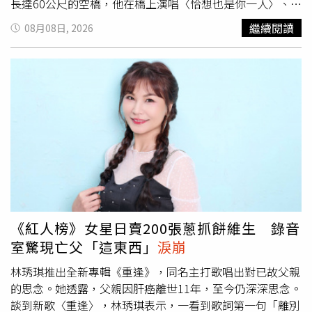
長達60公尺的空橋，他在橋上演唱〈恰想也是你一人〉、
〈買醉〉等歌曲，還披上競選背帶熱唱葉啟田〈為你打
繼續閱讀
08月08日, 2026
拼〉，相當逗趣。許富凱也透過天橋與大家近距離互動，更
笑問：「如果演唱會唱回高雄，你們會來嗎？」全場回以肯
定答覆。緊接著許富凱帶來台式舞曲〈愛情的騙子我問
你〉、〈酒是舞伴你是性命〉、〈愛情恰恰〉，他與舞者們
苦練已久恰恰舞蹈，拋開包袱徹底釋放舞魂扭起來，全場也
跟著陶醉搖起來。許富凱大秀苦練已久的恰恰舞蹈。（圖／
蘇聖倫攝）聲聲安可中，許富凱換上新造型盪氣迴長袖擺襯
衫搭配黑色裙擺腰封反折長褲，清唱著〈望春風〉再度返場
現身，詮釋了〈紅線〉與〈縫夢〉呼應演唱會整場設計，用
點線巧思來串連節目，在視覺呈現、舞者編排用一首一首串
起這些愛的緣分，他分享著：「只要是愛，不分男女，愛就
是愛！」最後一首歌曲〈我的心肝寶貝〉則是他的創作曲，
《紅人榜》女星日賣200張蔥抓餅維生 錄音
唱出對爸爸的思念，感性說：「這首歌希望你們想著思念的
室驚現亡父「這東西」
淚崩
人、用念力把他們帶來小巨蛋。」
林琇琪推出全新專輯《重逢》，同名主打歌唱出對已故父親
的思念。她透露，父親因肝癌離世11年，至今仍深深思念。
談到新歌〈重逢〉，林琇琪表示，一看到歌詞第一句「離別