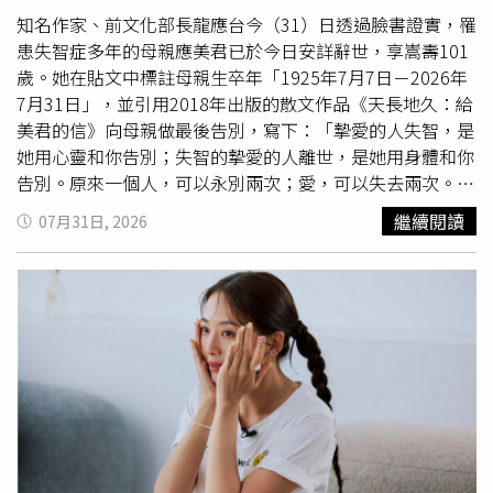
知名作家、前文化部長龍應台今（31）日透過臉書證實，罹
患失智症多年的母親應美君已於今日安詳辭世，享嵩壽101
歲。她在貼文中標註母親生卒年「1925年7月7日－2026年
7月31日」，並引用2018年出版的散文作品《天長地久：給
美君的信》向母親做最後告別，寫下：「摯愛的人失智，是
她用心靈和你告別；失智的摯愛的人離世，是她用身體和你
告別。原來一個人，可以永別兩次；愛，可以失去兩次。」
最後再以「華枝春滿，天心月圓」送母親最後一程，字裡行
繼續閱讀
07月31日, 2026
間盡是思念與不捨，貼文曝光後也引發各界共鳴。《天長地
久：給美君的信》收錄19封寫給母親的家書及35篇圖文散
文，是龍應台多年陪伴失智母親的生命紀錄，也是她對親
情、衰老、照護與告別最深刻的思索。她曾寫道，母親來自
浙江、父親來自湖南，兩人走過戰亂、流離與貧困年代，最
後落腳台灣，攜手撐起家庭、養育子女。他們走過的萬里江
山與滿目煙塵，不僅塑造了一個家庭，也成為她理解生命最
珍貴的一堂課。書中，龍應台也坦言自己始終有兩件難以放
下的遺憾。第一件事發生在父親晚年，她因父親頻繁發生車
禍，毅然收走父親的車鑰匙，自認是為了安全著想，卻忽略