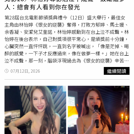
請家人節哀保重」，字字句句都流露對紀男的不捨與哀悼。
人：總會有人看到你在發光
第28屆台北電影節頒獎典禮今（12日）盛大舉行，最佳女
主角由林怡婷《恨女的逆襲》奪得，打敗方郁婷、馬士媛、
余香凝、安潔兒艾奎諾，林怡婷感動到在台上泣不成聲。林
怡婷在後台表示，自己對獎項很平常心，是頒獎前十分鐘，
心臟突然一直怦怦跳，一直到名字被喊出，「像是茫掉、喝
醉的感覺，一下子才反應過來，像在做夢一樣。」她在台上
泣不成聲，那一刻，腦袋浮現過去為《恨女的逆襲》辛苦訓
練半年的過程，加上看見台下的家人與劇組，深感大家的辛
繼續閱讀
07月12日, 2026
苦，而數度
淚崩
。這次跳過新演員獎直接拿到影后，被說是
「越級打怪」，林怡婷謙虛表示，都要歸功角色，「雖然她
的生活滿辛苦，跟她一起成長的這段路我很幸福。」並大方
承諾要把獎金拿來請全體劇組吃飯。林怡婷也感性表示：
「我會幫更多角色說故事，最後我想跟在夢想這條路上努力
的人說，不要放棄，有一天會有人看到你在發光，謝謝台北
電影節。」她也誓言未來會更努力加油，並搞笑表示很想演
鬼片，「要被追，或是當鬼，我都ok！」 為了今天能完美
出席典禮，她一整天只吃了兩顆蛋跟小肉豆，得獎後終於可