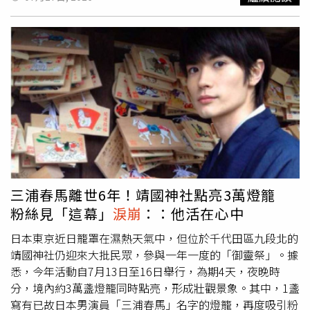
在自己返家後才發病，不願讓家人看見牠長時間受苦，也不
Threads上PO出身穿美麗的白色婚紗，手中緊擁著辛柏毅生
願拖著病體離開。她指出，在咪將離世後，助理立即協助安
前歡顏的照片，她表示：「我想把你留下，也想把『我們』
排後事，並於當天完成告別式及火化，最後將骨灰帶回家。
留下，這是最後一件替『我們』實現的浪漫，我要當你的新
她也分享，自己曾透過塔羅牌詢問是否該帶咪將回家，抽到
娘，也一直期待在你身旁穿上漂亮的禮服；我想聽你稱讚我
象徵家庭團聚的牌面，因此決定讓陪伴自己15年的咪將繼續
很漂亮，也叨念我該減肥了。」她也在文中盡情抒發對丈夫
留在家中。唐綺陽最後感性表示，人生充滿無常，即使早已
的思念，問道：「這一路走來我有讓你安心了嗎？」更提及
知道終究會面臨離別，真正經歷時仍令人難以承受。她也希
未來會用力幸福，「辛太太準備畢業了，從今往後我是你永
望藉由分享咪將離世的消息，提醒大家珍惜每一次相聚的時
遠的湘湘寶，能成為你青春的人生伴侶真美好。」貼文曝光
光，因為沒有人能預料，哪一次平凡的相見，會成為最後一
後不少網友都紛紛在底下留言祝福，「他一定也希望妳好好
次。
過日子」、「願你永遠幸福」、「妳好勇敢也好漂亮，祝福
妳未來一切都很美好」、「祝妳接下來的人生健康平安順利
幸福」。
三浦春馬離世6年！靖國神社點亮3萬燈籠
粉絲見「這幕」
淚崩
：：他活在心中
日本東京近日籠罩在濕熱天氣中，但位於千代田區九段北的
靖國神社仍迎來大批民眾，參與一年一度的「御靈祭」。據
悉，今年活動自7月13日至16日舉行，為期4天，夜晚時
分，境內約3萬盞燈籠同時點亮，形成壯觀景象。其中，1盞
寫有已故日本男演員「三浦春馬」名字的燈籠，再度吸引粉