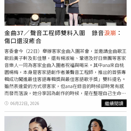
現！」這是派翠克第一次完整演出一個角色，甚至有長達15
頁劇本的魔王場，需靠他獨白撐起，他必須在一天內背完
14、15 頁台詞，全場沒有任何「呼吸空間」，沒辦法在對
話間隙偷想下一步，必須全神貫注地持續輸出，「那一天不
能照順序拍，我一會兒要很病，一會兒要幻想健康，一會兒
金曲37／聲音工程師雙料入圍 錄音
淚崩
：
又要跟大家告別，一整天轉換五六種樣子，真的快Q掉（快
傷口還沒癒合
撐不下去）」。為了演活血癌患者，派翠克私下向一位正身
處抗癌過程的女性朋友請益，才驚覺病友到後期「擔心的已
客委會今（22日）舉辦客家金曲入圍茶會，並邀請金曲歌王
經不是自己，是家人跟朋友」。他將這份感悟帶入戲中，與
歌后黃子軒及彭佳慧，還有楊淑喻、鞏德及好日樂團等客家
黃采儀培養出如親姊弟般的默契，戲外派翠克也全程稱呼采
音樂人一同為客家金曲入圍者祝福與喝采。其中ana來自桃
儀為「二姊」。黃采儀則大讚派翠克很有天份，雖然他曾擔
園楊梅，本身是客家語創作者兼聲音工程師，推出的首張專
心哭不出來，但一站上場，對到姊姊的眼神就自然
淚崩
。黃
輯成功闖進最佳客語專輯獎與最佳客語歌手獎」雙料提名。
采儀、派翠克劇中是姊弟。（圖／大愛）派翠克透露，劇組
雖然表達愛的方式很客家，但ana在錄音的時候卻時常有感
一開始對「綜藝藝人」來演戲其實充滿擔憂，後來慶功宴
而發而落淚，她分享因為創作的時候，是在整理自己生命中
時，攝影師拉著他說「其實我一開始看到是你，我實在是覺
某些經歷跟感受，甚至是還沒癒合的傷口，現在回頭看，那
繼續閱讀
06月22日, 2026
得很可怕，最怕遇到綜藝人來玩票，但你真的讓我嚇到，很
些過程反而讓她更了解自己，明白創作不一定要逼迫自己往
專業」。這部戲也讓他對生命有了新的體悟，不但拍完戲想
前衝，而是找到自己的步調，學會在創作跟生活之間取得平
去做全身健康檢查，更希望透過這個故事，幫助到有需要的
衡，把生活過好、把自己照顧好，才能持續創作出真正有溫
人。
度的作品。來自香港的陳以諾不僅以客語專輯入圍金曲獎，