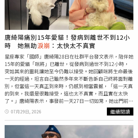
母親卻接著說：「我就說妳是我女兒啊，但好奇怪，昨天晚
她笑稱女兒讓自己「重新長大一次」，如今聽見女兒開口叫
上也有一個人躺在我旁邊，說是我女兒。」短短幾句話，道
媽媽或跑來擁抱，都讓她深刻體會到為母則強的幸福。羅慧
盡失智症如何一點一滴帶走記憶，也讓龍應台更加體悟，失
夫顱顏基金會表示，第四屆《最初的感動》照片徵件活動即
智是一場漫長而無聲的告別，死亡則是最後一次真正的告
日起跑，期待透過一張張新生兒的生命故事，讓大眾用理解
別。多年來，《天長地久：給美君的信》不僅陪伴無數失智
與善意看待顱顏兒童。入選作品預計於2027年父親節前
唐綺陽痛別15年愛貓！發病到離世不到12小
症家庭走過照護歷程，也讓許多讀者重新思考親情、陪伴與
夕，在台北、台中、高雄捷運藝文廊巡迴展出，歡迎全台父
時 她無助
淚崩
：太快太不真實
生命的意義。母親辭世消息曝光後，大批網友、讀者及文化
母踴躍報名參加，一同曬出寶寶萌照，傳遞愛與勇氣。
界人士紛紛湧入留言區表達哀悼，留言寫下「老師節哀」
星座專家「國師」唐綺陽28日在社群平台發文表示，陪伴她
「美君阿姨一路好走」「母親一生有妳這樣的女兒，亦當含
15年的愛貓「咪將」已離世，從發病到過世不到12小時，
笑」「謝謝您分享照顧母親的生命故事」等話語，感謝龍應
突如其來的噩耗讓她至今仍難以接受。她回顧咪將生命最後
台多年來以真摯文字記錄陪伴母親的點滴，帶給無數照顧者
一天的經過，坦言自己雖然多年來不斷告訴自己終將面對離
力量與慰藉，也祝福應美君一路安息。
別，但當這一天真正到來時，仍感到相當震撼，「這一天真
的到來，我還是很難接受，這也太不真實，而且實在太快
了。」唐綺陽表示，事發前一天27日一切如常，她出門前還
特地叮嚀咪將乖乖待在家中，下午則由助理及打掃阿姨陪
繼續閱讀
07月29日, 2026
伴。傍晚返家時，發現咪將沒有像往常一樣迎接她，而是趴
在門口，隨後也出現與平時不同的叫聲。她餵食雞肉泥後，
咪將雖然一度狼吞虎嚥吃下半碗，但不久後便開始嘔吐，後
肢也突然失去力量，無法站立。她說，當下立即取消原訂出