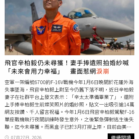
席電影首映的行程，並在同事協助下將咪將送往動物醫院急
診。經過X光、超音波及抽血等檢查後，醫師確認咪將罹患
血栓，院方隨即安排高壓氧治療並留院觀察。唐綺陽回憶，
在醫院探視期間，咪將一度靜靜凝視著她許久，之後又將目
光望向上方，讓她心中浮現不祥預感。晚間再次接獲醫院通
知時，醫師表示咪將下肢血液循環惡化，體溫持續下降，情
況並不樂觀，希望家屬做好心理準備。唐綺陽發文痛別愛
貓。（圖／翻攝臉書／唐綺陽）她透露，自己曾聯繫熟識的
飛官辛柏毅仍未尋獲！妻手捧遺照拍婚紗喊
娜亞老師到院陪伴，對方也向她轉述咪將希望她不要難過，
「未來會用力幸福」 畫面惹網
淚崩
並表示自己會勇敢面對。當晚返家後，她始終無法入睡，手
機也維持開機狀態，擔心隨時接到醫院來電。直到隔天清晨
空軍一架編號6700的F-16V戰機今年1月6日晚間於花蓮外海
4時40分左右，她接獲助理通知咪將休克，趕赴醫院後，醫
失事墜海，飛官辛柏毅上尉至今仍舊下落不明，近日辛柏毅
師告知咪將已於4時55分離世。她感嘆，從發病到過世不到
妻子在社群平台上發文表示：「辛太太準備畢業了」，還附
12小時，自己瞬間從擁有愛貓陪伴的人，變成必須面對失去
上手捧辛柏毅生前燦笑照片的婚紗照，貼文一出吸引逾14萬
的孤單，「時光為什麼會過去？人為什麼會年老？貓為什麼
網友按讚、千人留言祝福。今年1月6日飛官辛柏毅駕駛F-16
一定要死？此刻的我好無助，又好無奈啊。」唐綺陽表示，
單座戰機執行夜間訓練時發生意外，之後緊急彈射逃生後失
咪將近幾個月因體重持續下降，曾多次就醫檢查並依照醫囑
聯，迄今未尋獲。而黑盒子已於3月打撈上岸，目前由美方
服藥，但仍無法阻止病情急轉直下。她形容，咪將彷彿選擇
持續進行解析，釐清失事原因。辛柏毅妻子25日深夜在
繼續閱讀
07月27日, 2026