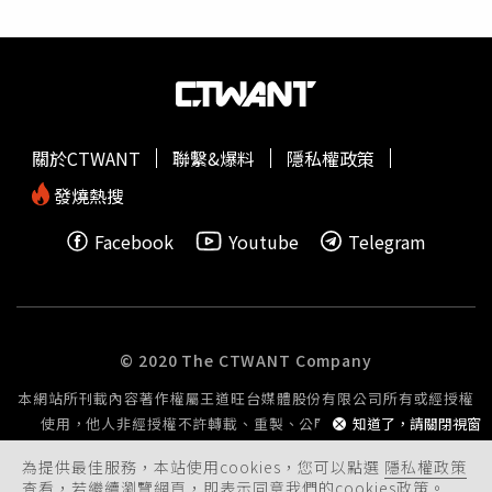
助，起初感到十分不習慣，後來索性調整心態，把自己當成
被照顧的「皇帝」，以樂觀態度面對治療。向來以疼愛妻女
聞名的沈玉琳，多年來努力打拚演藝事業，扛起家中經濟重
擔。（圖／報系資料照）沈玉琳2010年與小17歲的妻子芽
芽結婚，婚後育有一女，向來以疼愛妻女聞名的他，多年來
努力打拚演藝事業，扛起家中經濟重擔。入院期間，沈玉琳
關於CTWANT
聯繫&爆料
隱私權政策
曾喪氣地安慰老婆，人總會被遺忘，但妻子堅定要求他：
「你要陪女兒國中、高中畢業，要親手牽著她的手嫁人。」
發燒熱搜
這份動力支持他撐過治療，主治醫師當時一句：「我不只要
Facebook
Youtube
Telegram
讓你多活幾年，我是要治癒你！」更讓他當場
淚崩
，重新燃
起鬥志。他也說自己熬過多次艱苦化療療程的重要動力，竟
來自過去與記者之間的一段玩笑話。沈玉琳笑說，曾有人開
玩笑表示，如果他先離開人世，芽芽可能帶著遺產改嫁，未
來的另一半還會住他的房子、花他的錢。這句話意外成為他
© 2020 The CTWANT Company
求生的力量，「為了這口氣，我不讓我老婆改嫁，我要活下
本網站所刊載內容著作權屬王道旺台媒體股份有限公司所有或經授權
來」。下月25日沈玉琳將與主持搭檔：潘若迪、馬力歐，一
使用，他人非經授權不許轉載、重製、公開播送或公開傳輸。
知道了，請關閉視窗
起演出90分鐘脫口秀《三個不老擊敗之人生跑馬燈 LIVE
SHOW》。（圖／寬宏藝術提供）據了解，沈玉琳復工後工
為提供最佳服務，本站使用cookies，您可以點選
隱私權政策
作量相當驚人。除了主持新節目《人生無限好公司》外，明
查看，若繼續瀏覽網頁，即表示同意我們的cookies政策。