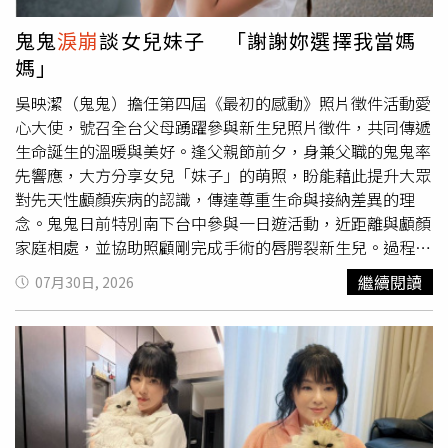
了那一代人歷經戰亂、艱苦歲月後，對自主與尊嚴的執著。
父親自此幾乎不再外出，身心狀況迅速衰退，也讓她多年來
鬼鬼
淚崩
談女兒妹子 「謝謝妳選擇我當媽
始終自責，認為自己當時過於武斷，沒有真正理解父親的心
媽」
情。另一件遺憾，則是直到母親逐漸失去記憶，她才驚覺自
己一直把母親當成照顧自己、支持自己的「母親」，卻沒有
吳映潔（鬼鬼）擔任第四屆《最初的感動》照片徵件活動愛
把她視為一位有夢想、有興趣、有孤單時刻的女性。她曾反
心大使，號召全台父母踴躍參與新生兒照片徵件，共同傳遞
問自己，為何陪朋友旅行、看展覽、喝咖啡、聊天，卻沒有
生命誕生的溫暖與美好。逢父親節前夕，身兼父職的鬼鬼率
早一點牽著母親去看電影、喝咖啡、清晨爬山賞芒草，甚至
先響應，大方分享女兒「妹子」的萌照，盼能藉此提升大眾
只是打一通電話陪她說說話。她更寫下：「為什麼我解放了
對先天性顱顏疾病的認識，傳達尊重生命與接納差異的理
自己，卻沒有解放妳？」成為全書最令人鼻酸的一段文字。
念。鬼鬼日前特別南下台中參與一日遊活動，近距離與顱顏
應美君約於2000年罹患失智症。即使龍應台長年往返台灣
家庭相處，並協助照顧剛完成手術的唇腭裂新生兒。過程中
與香港工作，她仍十多年如一日，每天打一通電話關心母
她母愛大爆發，展現熟練的安撫功力，並深受顱顏家長的堅
繼續閱讀
07月30日, 2026
親、每兩週返回屏東探望，從未中斷。2017年，她更回到
韌感動。吳映潔感性表示，看著父母細心為寶寶清潔與照顧
屏東潮州陪伴母親生活，近年則定居台東縣東河鄉都蘭村，
傷口，內心滿是心疼與佩服，更直言：「這些顱顏孩子的爸
把生活重心放在照顧母親身上，也持續透過臉書分享照護心
爸媽媽，真的比我勇敢一千倍。」愛心大使鬼鬼緊抱著唇腭
情，希望讓更多人理解失智症家庭面臨的挑戰與照顧者的心
裂新生兒。（圖／羅慧夫顱顏基金會提供）談及第四屆徵件
境。她也曾分享一段最令自己心碎的回憶。有一天深夜工作
活動主題「謝謝你，選擇我當你的父母」，吳映潔忍不住哽
結束後，失智中的母親醒來，靜靜走到她身邊，看著她說：
咽落淚。她透露夜深人靜時，也常對睡夢中的女兒說這句
「妳長得很像我女兒。」她笑著回答：「我是妳女兒啊。」
話，並分享初見女兒時「眼角流下一滴淚」的震撼與感動。