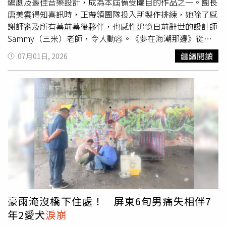
編劇及最佳音樂設計，成為本屆備受矚目的作品之一。團長
唐美雲得知喜訊時，正帶領團隊投入新製作排練，她除了感
謝評審及所有幕前幕後夥伴，也感性追憶日前辭世的設計師
Sammy（三米）老師，令人動容。《夢在海潮那邊》從劇
本發展、排練到巡迴演出，集結劇團多年創作能量，也展現
繼續閱讀
07月01日, 2026
歌仔戲融合當代美學的全新樣貌。本次入圍項目包括戲曲表
演類最佳年度作品、《夢在海潮那邊》；最佳演員獎唐美
雲；最佳導演獎戴君芳；最佳編劇獎陳健星；以及最佳音樂
設計獎姬君達、陳歆翰，完整展現作品在表演、創作與製作
層面的整體實力。得知作品一口氣入圍五項大獎時，唐美雲
正與劇團成員為今年11月即將登場的慈濟《無量義法隨頌》
進行密集排練。她表示，當下大家都專注於排戲，接獲消息
後既驚喜又感動，非常感謝評審委員對劇團及所有入圍者的
肯定，也謝謝一路支持劇團的觀眾朋友，正因為有大家的鼓
勵，劇團才能持續推出更多精彩作品。唐美雲也特別向所有
參與《夢在海潮那邊》的工作團隊致謝，她表示，每一齣作
品都凝聚了設計老師、演員、樂師以及幕後行政團隊、義工
豪雨淹沒橋下住處！ 屏東6旬男痛失相伴7
的共同努力，這份榮耀屬於所有每一位。
年2愛犬
淚崩