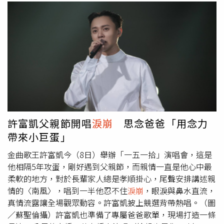
許富凱父親節開唱
淚崩
思念爸爸「用念力
帶來小巨蛋」
金曲歌王許富凱今（8日）舉辦「一五一拾」演唱會，這是
他相隔5年攻蛋，剛好遇到父親節，而親情一直是他心中最
柔軟的地方，對於長輩家人總是孝順掛心，尾聲安排講述親
情的〈南風〉，唱到一半他忍不住
淚崩
，眼淚與鼻水直流，
真情流露讓全場觀眾動容。許富凱披上競選背帶熱唱。（圖
／蘇聖倫攝）許富凱也準備了專屬爸爸歌單，現場打造一條