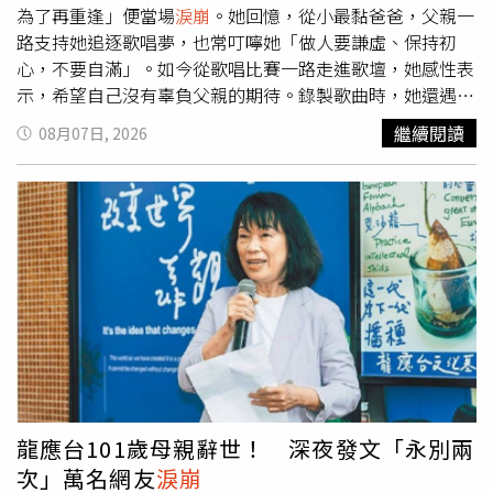
為了再重逢」便當場
淚崩
。她回憶，從小最黏爸爸，父親一
路支持她追逐歌唱夢，也常叮嚀她「做人要謙虛、保持初
心，不要自滿」。如今從歌唱比賽一路走進歌壇，她感性表
示，希望自己沒有辜負父親的期待。錄製歌曲時，她還遇到
一段難忘經歷。林琇琪說，錄音室裡突然飄來一股熟悉的味
繼續閱讀
08月07日, 2026
道，和父親身上的氣味一模一樣，讓她瞬間淚流滿面，彷彿
爸爸回來陪伴自己完成這首作品，也成為她心中最溫暖的回
憶。每逢父親節，林琇琪都會拿出父親生前佩戴的手錶，緊
握在手心，輕聲說一句「爸爸，父親節快樂」，這個多年來
未曾改變的習慣，也成為她與父親之間最珍貴的約定。自
《超級紅人榜》奪冠後，林琇琪已推出四張專輯，其中〈愛
我你甘敢〉這首歌更突破千萬點閱，演出邀約不斷，被粉絲
封為「活動女王」。不過，她也曾歷經人生低潮。因家中經
營的熱炒店在父親生病後歇業，比賽這兩年多的時間，她都
南投靠賣蔥抓餅維持生計，不僅經營餐車，也在粉絲專頁販
售自製冷凍蔥抓餅，從揉麵、桿皮到製作全都親力親為，一
天最多可賣出200個。
龍應台101歲母親辭世！ 深夜發文「永別兩
次」萬名網友
淚崩