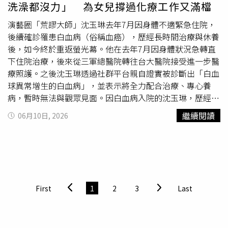
洗澡都沒力」 為女兒撐過化療工作又滿檔
與夏令營活動，讓不同世代旅客都能在同一趟旅程中找到屬
於自己的精彩時光。今年6月至8月期間，探索星號將陸續推
演藝圈「荒謬大師」沈玉琳去年7月因身體不適緊急住院，
出多場演唱會及主題活動，包括陳明真、Makiyo、季忠
後續確診罹患白血病（俗稱血癌），歷經長時間治療與休養
平、曾心梅、紀曉君、巴大雄及國語作業簿等不同世代藝人
後，如今終於重返螢光幕。他在去年7月因身體狀況急轉直
輪番登船演出，讓娛樂成為旅程的一部分。每年深受親子家
下住院治療，後來從三軍總醫院轉往台大醫院接受進一步醫
庭喜愛的「星海夏令營」今年亦全面升級回歸，內容涵蓋星
療照護。之後沈玉琳透過社群平台親自證實被診斷出「白血
海觀星營、星海泡泡Lab、星海小畫家、星海拼圖王、星海
球異常增生的白血病」，並表示將全力配合治療、專心養
小廚神及星海霓虹派對等活動，並邀請知名魔術師Sunny
病，暫時無法與觀眾見面。因白血病入院的沈玉琳，歷經長
Chen陳日昇登船演出，透過寓教於樂的互動內容，讓孩子
時間治療與休養後，近期終於重返螢光幕。（圖／翻攝自沈
繼續閱讀
06月10日, 2026
在旅途中探索、學習與成長。隨著暑假旅遊旺季即將到來，
玉琳FB）沈玉琳透露發病初期身體其實早已發出警訊。他
麗星郵輪同步推出618年中慶優惠，首次針對暑假5晚以上
表示當時感受到前所未有的極度疲倦，甚至連從客廳走到浴
航程祭出第三人0元方案。旅客於6月30日前完成指定航程
室打開蓮蓬頭的力氣都沒有，原本誤以為只是慢性疲勞或自
訂購，另可享每人每晚最高新台幣800元餐飲消費金優惠，
律神經失調。所幸妻子芽芽堅持帶他到醫院掛急診，抽血檢
每房最高可享新台幣11,200元。
查後才發現情況危急，不僅白血球數值飆升至22萬，血色素
更僅剩2.6，幾乎失去正常運送氧氣的能力。談到這段與病
First
1
2
3
Last
魔搏鬥的日子，沈玉琳坦言至今仍心有餘悸，自嘲若當時再
拖上一星期，「是不是就通往極樂世界了」。他也分享住院
期間的心境轉折，笑說從洗澡到生活起居都需要護理人員協