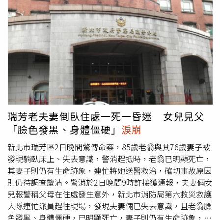
建議下，暫時沒有做椎間盤突出的處理，反而在過年前的核
磁共振檢查，發現右腦運動神經區壓了一顆5公分大的腫
瘤，當下便被醫生強烈建議要立刻開刀。在林子熙拍攝新戲
期間，歐陽倫於四月正式動手術。林子熙表示，老公術後出
現了嚴重的「譫妄」現象，情緒極度激動抗拒治療，說自己
快死了，一度情緒失控想要拔針、踹床，只好綁著他的雙
手，甚至會產生幻覺，抱怨護理師很兇。當時醫生還問林子
熙：「先生本來脾氣是不是就很不好？」歐陽倫還重申：
「妳一定要相信我，他們真的很兇。」讓她頗無奈。歐陽倫
目前在家中靜養，林子熙也坦言，雖然醫生診斷該腫瘤為良
瑞芳老夫妻倒臥住處一死一昏迷 女兒見父
性，但也特別提醒「未來很有可能會轉移到身上別的地
「臉色發黑、身體僵硬」
淚崩
方」，未來仍需保持高度警覺。
新北市瑞芳區2日晚間驚傳命案，85歲老翁與其76歲妻子被
發現躺臥床上、失去意識，警消趕抵時，老翁已明顯死亡，
其妻子則仍有生命跡象，連忙將她送醫救治，確切事故原因
則仍待調查釐清。警消於2日晚間9時許接獲通報，夫妻倆女
兒報警稱父母在住處發生意外，新北市消防局第六救災救護
大隊連忙派員趕往現場，發現夫妻倆已失去意識，且老翁臉
色發黑、身體僵硬，已明顯死亡，妻子則仍有生命跡象，被