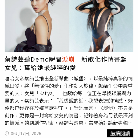
同時也是頂著伯克利音樂學院的音樂高材生，她認為這段經
歷對自己的音樂之 路是一大助力，「《慢花誌》有很多大
學時期的朋友參與，如果不是 去了伯克利，我不會接觸到
那麼多不同的音樂風格，也無法認識許 多優秀音樂人，真
的大大開拓了我的視野。」來自香港的陳以諾是音樂高材
生。（圖／客委會提供）
蔡詩芸聽Demo瞬間
淚崩
新歌化作情書獻
女兒：寫給她最純粹的愛
嘻哈女帝蔡詩芸推出全新單曲〈城堡〉，以最純粹真摯的情
感出發，將「無條件的愛」化作動人旋律，獻給生命中最重
要的人：女兒「Katiya」，也獻給每一位正在尋找歸屬與力
量的人。蔡詩芸表示：「我想說的話、我想表達的情感，好
像都已經存在於這首歌裡了。」對她而言，〈城堡〉不只是
創作，更像是一封寫給女兒的情書，記錄著身為母親最深刻
的情感。談到創作初衷，蔡詩芸透露，當開始討論新專輯方
向時，她唯一確定想完成的，就是一首寫給女兒Katiya的抒
繼續閱讀
06月17日, 2026
情歌曲。第一次聽到〈城堡〉Demo時，她正躺在床上，而