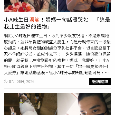
以好好吃一頓。
小A辣生日
淚崩
！媽媽一句話暖哭她 「這是
我此生最好的禮物」
網紅小A辣近日迎來生日，收到不少親友祝福，不過最讓她
感動的，並非昂貴禮物或盛大慶生，而是母親傳來的一段暖
心訊息。她將母女間的對話分享到社群平台，坦言閱讀當下
忍不住眼眶泛淚，並感性寫下：「謝謝媽媽，這份毫無保留
的愛，就是我此生收到最好的禮物。媽咪，我愛妳。」小A
辣公開母親寫下的生日祝福，其中一句「妳不需要勉強任何
人愛妳」讓她感動落淚。從小A辣分享的對話截圖可見，媽
媽一開頭便以「親愛的女兒」稱呼她，並送上生日祝福，希
繼續閱讀
07月06日, 2026
望她在人生道路上，不只是擁有美麗的外表，更能一直保有
智慧與內涵。媽媽也提醒她，真正能打動人心、歷久不衰的
魅力，從來不是外貌，而是豐富的內在與人格特質，希望她
持續充實自己，活出屬於自己的價值。除了給予生日祝福，
媽媽也語重心長分享對感情的看法。她告訴女兒，不需要勉