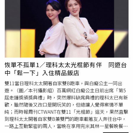
車道服務、外送外賣、電話預訂與行動預點服務。另外，不
適用門市包含，松山機場、松機T2、一航廈3F、新二航廈
B2、二航廈4F、二航廈5F、二航廈D3、二航管制4F、小港
國際站、青埔、六家、烏日、苗栗高鐵、彰化高鐵、雲林高
鐵、嘉義高鐵、台南高鐵、左營高鐵、南港車站、南港高
鐵、松山車站、台鐵一、板橋車站、中壢休息站、
湖口休息
站
、西湖休息站、泰安南、泰安北、清水站1F、清水站
3F、南投休息站、西螺、東山休息站、關廟南、仁德南、仁
德北、古坑休息站、草山、花蓮和平、洄瀾、福隆觀海、清
恢單不孤單1／理科太太光棍節有伴 同遊台
境、日月潭、中埔穀倉、奇美博物館、墾丁福華、海生館、
中「鬆一下」入住精品飯店
花蓮理想、龍門、101典藏、京站、萬里、南港LALA。
雙11當日理科太太開著自家雙B跑車，與白癡公主一同出
遊。（圖／本刊攝影組）百萬網紅白癡公主日前出席「第5
屆走鐘獎頒獎典禮」時，突然爆料缺席典禮的理科太已有新
歡，雖然隨後又改口是開玩笑的，但總讓人覺得案情不單
純；而時報周刊CTWANT在雙11「光棍節」這天，果然直擊
到理科太太開著自家雙B兼雙門的跑車載著友人奔往台中，
一路上互動緊密的兩人，當晚在享用完米其林一星餐晚餐
後，又一起入住位於靠近台中大都會歌劇院的高級精品設計