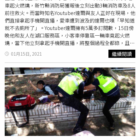
間高級精品設計飯店，登記入住辦好手續後，兩人便搭乘電
車起火燃燒，新竹縣消防局獲報後立刻出動3輛消防車及8人
梯上樓。當晚兩人一同入住台中西屯區的高級精品設計飯
前往救火。而當時知名Youtuber達爾與友人正好在現場，他
店，白癡公主在櫃台登記。（圖／本刊攝影組）兩人一起進
們直接拿起手機開直播，愛車遭到波及的達爾也嘆「早知道
電梯入住，為這趟光棍節的都會女子輕旅行畫下完美句點。
就不去廁所了」。Youtuber達爾擁有5萬多訂閱數，15日傍
（圖／本刊攝影組）
晚他和友人在湖口服務區，小客車停靠區一輛車竟起火燃
燒，當下他立刻拿起手機開直播，將整個過程全都錄，且一
邊口述情況，而他們的車輛也因來不及移開，慘遭波及，讓
繼續閱讀
01月15日, 2021
他忍不住大嘆「早知道就不去廁所了」。（圖／翻攝達爾
instagram）新竹縣消防局接獲報後立刻出動3車8人前往灌
救，火勢被也順利控制，起火燃燒的小客車只剩骨架，所幸
駕駛不在車上，確切起火原因仍待進一步調查。