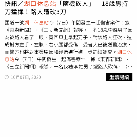
快訊／
湖口休息站
「隨機砍人」 18歲男持
刀猛揮！路人遭砍3刀
國道一號
湖口休息站
今（7日）午間發生一起傷害案件！據
《東森新聞》、《三立新聞網》報導，一名18歲李姓男子因
為被路人看了一眼，竟回車上拿起刀子，對該路人狂砍，造
成對方左手、左膝、右小腿都受傷。受害人已被送醫治療，
而警方也將對事發原因和經過進行進一步詳細調查。
湖口休
息站
今（7日）午間發生一起傷害案件！據《東森新聞》、
《三立新聞網》報導，一名18歲李姓男子遭路人砍傷。（圖
／Google Map）
繼續閱讀
10月07日, 2020