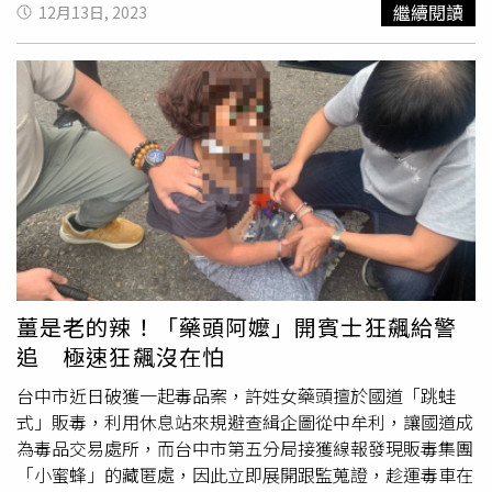
繼續閱讀
12月13日, 2023
飯店，而這位被理科太太一路載往「好朋友」，竟然就是百
萬網紅的「白癡公主（戴平雅）」本人。旅途中兩人在
湖口
休息站
採買食物補充體力，揹著香奈兒包包的白癡公主的打
扮相當吸睛。（圖／本刊攝影組）白癡公主相當貼心地幫忙
理科太太戴好棒球帽，互動頗有愛。（圖／本刊攝影組）11
月11日下午1點半，本刊直擊理科太太駕駛雙B雙門M2跑車
正準備離開新家，而副駕駛座則隱約可以看到一名長髮女子
身影，之後車子一路開上國道南下，在2點24分抵達新竹
湖
口休息站
。而從副駕座下車的女子正是曾與理科太太合作網
綜《多理多知》、現在一起共享辦公室的白癡公主。兩人邊
走邊吃東西十分隨意。（圖／本刊攝影組）到了台中白癡公
主先是去買了法式鏡面蛋糕。（圖／本刊攝影組）穿著白T
薑是老的辣！「藥頭阿嬤」開賓士狂飆給警
與牛仔短褲小露中空性感的白癡公主，一下車後先直奔女
追 極速狂飆沒在怕
廁，而理科太太則撐傘在車邊等待，兩人接著轉往服務區內
採買。等待結帳時，白癡公主還幫忙理科太太戴好棒球帽整
台中市近日破獲一起毒品案，許姓女藥頭擅於國道「跳蛙
理儀容，互動相當有愛，買好了食物和飲料後，就近找了個
式」販毒，利用休息站來規避查緝企圖從中牟利，讓國道成
角落進食補充體力，吃了再上的兩人接著便驅車繼續南下，
為毒品交易處所，而台中市第五分局接獲線報發現販毒集團
於下午3點54分抵達台中市。兩人一同去按摩好好「鬆一
「小蜜蜂」的藏匿處，因此立即展開跟監蒐證，趁運毒車在