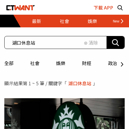
跳至主要內容區塊
下載 APP
最新
社會
娛樂
財經
⊗ 清除
全部
社會
娛樂
財經
政治
顯示結果第 1 ~ 5 筆 / 關鍵字「
湖口休息站
」