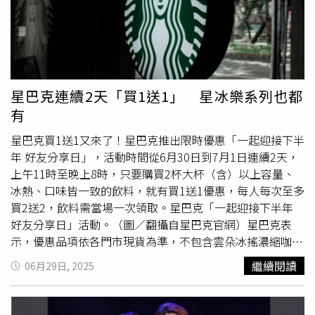
星巴克連續2天「買1送1」 星冰樂系列也都
有
星巴克買1送1又來了！星巴克推出限時優惠「一起迎接下半
年 好友分享日」，活動時間從6月30日到7月1日連續2天，
上午11時至晚上8時，只要購買2杯大杯（含）以上容量、
冰熱、口味皆一致的飲料，就有買1送1優惠，每人每次至多
買2送2，飲料需當場一次領取。星巴克「一起迎接下半年
好友分享日」活動。（圖／翻攝自星巴克官網）星巴克表
示，優惠品項依各門市現貨為準，不包含雲朵冰搖濃縮咖
啡、罐裝飲料、典藏系列咖啡、手沖、虹吸式咖啡及含酒精
繼續閱讀
06月29日, 2025
飲料。只要從6月30日、7月1日上午11點至晚上8點，購買2
杯大杯（含）以上容量、冰熱、口味皆一致的飲料，就享有
買1送1優惠。星巴克提醒，活動不適用於部分指定門市以及