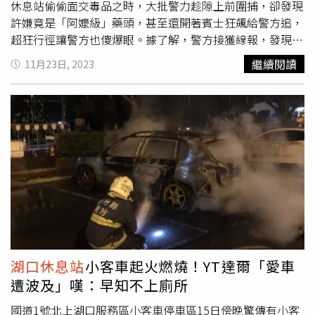
下」。（圖／本刊攝影組）按摩結束後兩人提著蛋糕走進當
休息站偷偷面交毒品之時，大批警力趁隙上前圍捕，卻發現
地一間米其林一星中餐廳幫友人請生。（圖／本刊攝影組）
許嫌竟是「阿嬤級」藥頭，甚至還開著賓士狂飆給警方追，
1111相約不寂寞的理科太太與白癡公主，下午到了台中先
超狂行徑讓警方也傻爆眼。據了解，警方接獲線報，發現販
是去買了法式鏡面蛋糕，然後再一起去按摩放鬆，行程安排
毒集團「小蜜蜂」多利用國道休息站金行販毒牟利，利用國
繼續閱讀
11月23日, 2023
得相當愜意。晚間6點15分，鬆完的兩人提著蛋糕走進當地
道查緝不便來規避警方攔查，於是警方立即展開跟監蒐證，
一間米其林一星中餐廳。姐妹們的聚會好happy，到了晚上
日前趁販毒集團又出現在休息站交易時，大批警力打算直接
9點半才又見到兩人從餐廳走出，而此時身旁又多了一對女
趁隙上前圍捕。沒想到，阿嬤級許姓藥頭沒因此退縮，甚至
友人，而剛剛的蛋糕提袋也換手給同行友人，看來兩位女子
開始與警方鬥智鬥勇，直接開著賓士狂飆給警方追，試圖逃
的輕旅行一兼二顧，摸蜊仔兼洗褲，順道幫在地友人慶生。
逸，從泰安休息站又往
湖口休息站
移動，所幸警方也不是省
白癡公主與理科太太在跟兩名女友人聚餐完後開心離開餐
油的燈，火速的抓準時機便利用大批警力荷槍實彈上前壓
廳。（圖／本刊攝影組）在逛寵物店時，行經白癡公主身旁
制，成功將嬤級藥頭逮補歸案，並於現場查獲海洛因(0.51
的理科太太，相當自然地伸手輕撫了白癡公主的背，自行走
公克)及安非他命(3.86公克)及現金6萬8100元。第五分局表
到其他區域。（圖／本刊攝影組）隨後，由台中友人駕車，
示，為貫徹警政署「清源專案3.0」及「社區警政再出發」
四位女子一起到寵物用品店閒逛，30+女子的生活就是這麼
工作，針對，瓦解毒品犯罪網絡，嚴打嚴辦根絕不法。第五
的簡單快樂。期間，家有一貓「Mac」的白癡公主拿著犬貓
分局並呼籲，青少年朋友切勿因同儕誘使或壓力，輕易嘗試
用的舒眠益菌端詳許久，兩人討論了一會兒，理科太太還伸
毒品甚而染上毒癮，以免造成身體危害。
湖口休息站
小客車起火燃燒！YT達爾「愛車
手撫推了白癡公主的背，自行走到其他區域。逛完寵物用
遭波及」嘆：早知不上廁所
品，友人駕車送兩人回去取車並道別。晚間10點43分，理
科太太開著自己的跑車，載著白癡公主開進台中市西屯區一
國道1號北上湖口服務區小客車停車區15日傍晚驚傳有小客