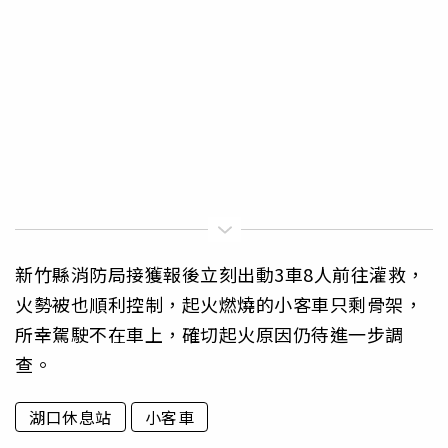
新竹縣消防局接獲報後立刻出動3車8人前往灌救，
火勢被也順利控制，起火燃燒的小客車只剩骨架，
所幸駕駛不在車上，確切起火原因仍待進一步調
查。
湖口休息站
小客車