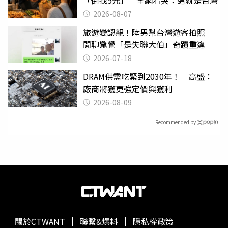
「倒找5元」 全網看哭：這就是台灣
2026-08-07
旅遊變認親！陸男幫台灣遊客拍照
閒聊驚覺「是失聯大伯」奇蹟重逢
2026-07-18
DRAM供需吃緊到2030年！ 高盛：
廠商將獲更強定價與獲利
2026-08-09
Recommended by
關於CTWANT
聯繫&爆料
隱私權政策