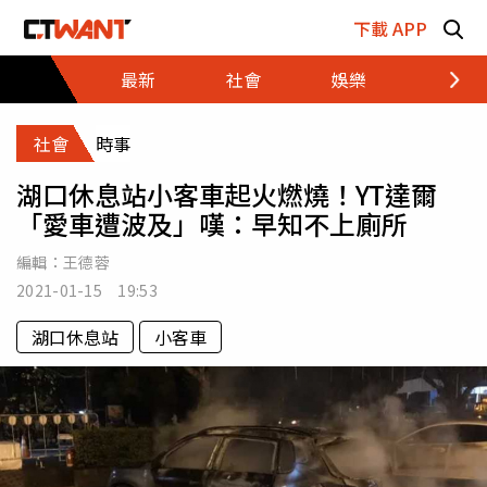
跳至主要內容區塊
下載 APP
最新
社會
娛樂
財經
社會
時事
湖口休息站小客車起火燃燒！YT達爾
「愛車遭波及」嘆：早知不上廁所
編輯：
王德蓉
2021-01-15 19:53
湖口休息站
小客車