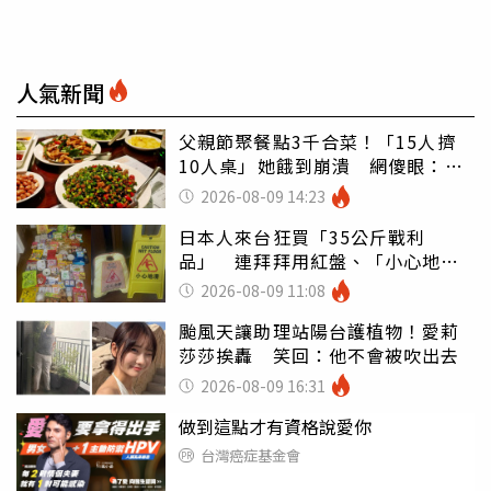
人氣新聞
父親節聚餐點3千合菜！「15人擠
10人桌」她餓到崩潰 網傻眼：讓
店家看笑話
2026-08-09 14:23
日本人來台狂買「35公斤戰利
品」 連拜拜用紅盤、「小心地
滑」告示牌也帶回家
2026-08-09 11:08
颱風天讓助理站陽台護植物！愛莉
莎莎挨轟 笑回：他不會被吹出去
2026-08-09 16:31
做到這點才有資格說愛你
台灣癌症基金會