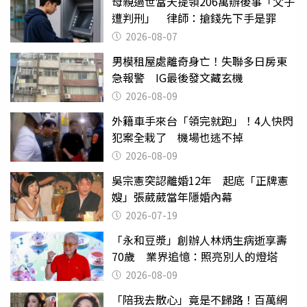
母親過世當天提領206萬辦後事「父子
遭判刑」 律師：搶錢先下手是罪
2026-08-07
男模租屋處離奇身亡！失聯多日房東
急報警 IG最後發文藏玄機
2026-08-09
外籍車手來台「領完就跑」！4人快閃
犯案全栽了 機場也逃不掉
2026-08-09
吳宗憲突認離婚12年 起底「正牌憲
嫂」張葳葳當年隱婚內幕
2026-07-19
「永和豆漿」創辦人林炳生病逝享壽
70歲 業界追憶：照亮別人的燈塔
2026-08-09
「陪我去散心」竟是不歸路！百萬網