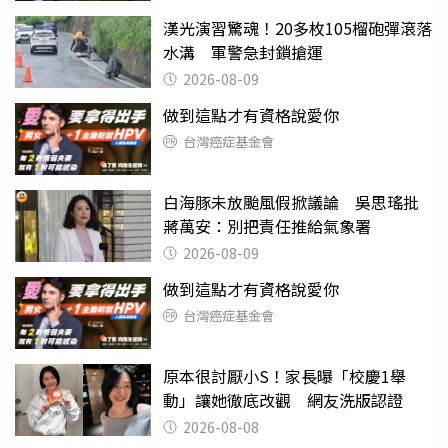
漢光演習驚魂！20多枚105榴砲彈滾落
水溝 軍警急封鎖搶運
2026-08-09
做到這點才有資格說愛你
台灣癌症基金會
白海豚未放颱風假掀議論 吳思瑤批
蔣萬安：別把責任推給氣象署
2026-08-09
做到這點才有資格說愛你
台灣癌症基金會
原本很討厭小S！家長曝「校慶1舉
動」讓她徹底改觀 網友洗版認證
2026-08-08