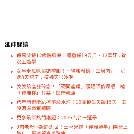
延伸閱讀
億萬父藏12歲腦麻兒！體重僅19公斤、12顆牙...從
沒上過學
女星走紅毯挑錯禮服！一彎腰糗擠「三層肉」 沉
默3天認了：這幾天很冷啊
婆婆陪產狂碎念！「硬闖產房」護理師傻爆眼 嗆
「修理你」打嬰…媳婦飆淚
跨年開遊艇趴摔落淡水河！19歲僑生失蹤15天 五
股河岸尋獲遺體
更多最新熱門議題：2026九合一選舉
9旬老母耶誕節逝世！士林兄妹「伴屍過年」陽台上
吊亡 腳邊留百萬現金