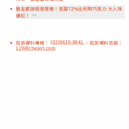
脆友都說相見恨晚！苦甜72%比利時巧克力 大人味
爆紅！
PR
(02)6630-8641
投訴爆料專線：
、投訴爆料信箱：
119@ctwant.com