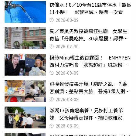
快儲水！8／10全台11縣市停水「最長
11小時」 影響區域、時間一次看
2026-08-09
獨／東吳男教授被瘋狂迷戀 女學生
寄信「分屍吃掉」30次騷擾！認罪免
關
2026-07-30
粉絲Mina輕生後首露面！ ENHYPEN
西村力演唱會「狀態超好」喊話粉
絲：我們心意相通
2026-08-09
飛機餐發這果汁爆「廁所之亂」？乘
客崩潰：差點丟大臉 醫揭3類人別亂
喝
2026-08-08
澎湖13孩傳遭棄養！兄姊打工養弟
妹 父母疑帶走證件、補助款離家
2026-08-09