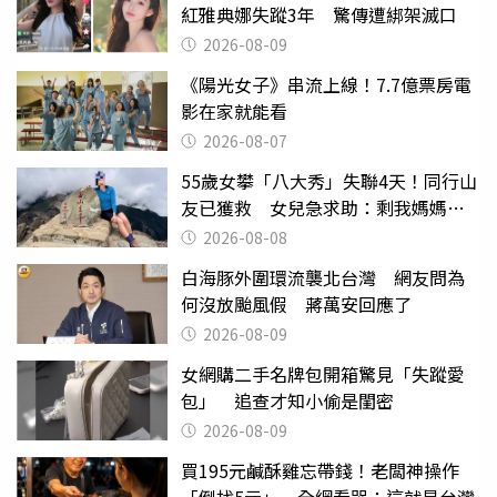
紅雅典娜失蹤3年 驚傳遭綁架滅口
2026-08-09
《陽光女子》串流上線！7.7億票房電
影在家就能看
2026-08-07
55歲女攀「八大秀」失聯4天！同行山
友已獲救 女兒急求助：剩我媽媽還
沒找到
2026-08-08
白海豚外圍環流襲北台灣 網友問為
何沒放颱風假 蔣萬安回應了
2026-08-09
女網購二手名牌包開箱驚見「失蹤愛
包」 追查才知小偷是閨密
2026-08-09
買195元鹹酥雞忘帶錢！老闆神操作