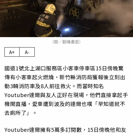
（圖／翻攝畫面）
A+
A-
國道1號北上湖口服務區小客車停車區15日傍晚驚
傳有小客車起火燃燒，新竹縣消防局獲報後立刻出
動3輛消防車及8人前往救火。而當時知名
Youtuber達爾與友人正好在現場，他們直接拿起手
機開直播，愛車遭到波及的達爾也嘆「早知道就不
去廁所了」。
Youtuber達爾擁有5萬多訂閱數，15日傍晚他和友