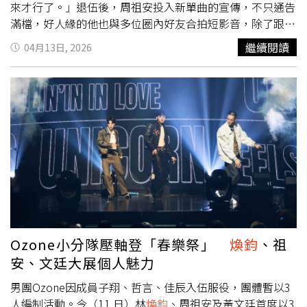
來才行了。」退伍後，周祖安投入新單曲的宣傳，不只通告
滿檔，好人緣的他也與多位圈內好友合拍短影音，除了跟
Ozone
煥鈞
和文廷拍攝舞蹈影片大展舞技，還有高人氣的陳
繼續閱讀
04月13日, 2026
華、AcQUA的黃莑茗、U:NUS的高胥崴與高有翔，創造出
歌曲話題和高流量。上周末周祖安在演出上首次Live演唱
〈不想再讓你哭〉，帶領全場一起合唱，以及完整呈現親自
編排的高難度流行現代舞蹈，演出大獲好評。關於創作的新
歌，周祖安表示：「這一陣子投入很多心力在創作和做音樂
上，真的想讓粉絲們最先聽到！」而這次見面會不同以往的
部分，是粉絲有機會和周祖安進行一對一、面對面談話的近
距離接觸，周祖安同樣非常期待這個環節，「這是我們不曾
做過的嘗試，我也很期待能與粉絲近距離對話，歡迎大家跟
我分享聽到我的歌曲的感想，或你們想跟我說的任何話，我
都會認真聽和回覆的。」
Ozone小分隊壓軸登「春樂祭」
煥鈞
、祖
安、文廷大展個人魅力
男團Ozone因成員子翔、哲言、佳辰入伍服役，團體暫以3
人編制活動。今（11 日）林
煥鈞
、周祖安及黃文廷首度以3