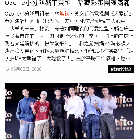
Ozone小分隊躺平爽翻 暗藏彩蛋團魂滿滿
Ozone小分隊周祖安、林
煥鈞
、黃文廷為電視劇《大愛街2
巷》演唱片尾曲〈快樂的一天〉，MV完全顯現三人心中
「快樂的一天」樣貌，穿著如同睡衣的可愛造型，躺在床上
享受著自在的一天，如同他們休假的日常，再加上躺在床上
跳著文廷編排的「快樂躺平舞」，和之前拍攝MV時必須大
跳高強度舞蹈、消耗大量體能相比，他們忍不住笑說：「這
次拍MV太幸福了、太輕鬆了！」由於平時工作滿檔、壓力
頗大的三人異口同聲表示，自己「快樂的一天」就是可以放
繼續閱讀
06月02日, 2026
空、好好休息，而這次MV就讓他們如願，大半的過程都是
躺在床上或坐在床上完成拍攝，舒服的環境讓3人躺著拍攝
時都直說：「可以讓我們就這樣睡一下嗎？」文廷為了這首
歌特別編排一段非常可愛的「快樂躺平舞」，他說：「希望
大家早上醒來時，就算還躺在床上，也可以跟著〈快樂的一
天〉一起動一動、跳一跳，用最輕鬆的方式一起迎接新的一
天，讓快樂不只停留在旋律裡，而是真的成為每個人生活中
的日常儀式感。」眼尖的粉絲也發現MV中的彩蛋，正是因
為當兵沒有參與這首歌曲的三位成員周子翔、李哲言和林佳