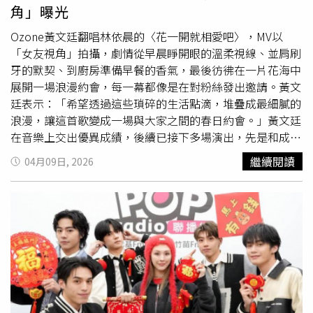
角」曝光
Ozone黃文廷翻唱林依晨的〈花一開就相愛吧〉，MV以
「女友視角」拍攝，劇情從早晨睜開眼的溫柔視線、並肩刷
牙的默契、到廚房準備早餐的香氣，最後彷彿在一片花海中
展開一場浪漫約會，每一幕都像是在對粉絲發出邀請。黃文
廷表示：「希望透過這些瑣碎的生活點滴，堆疊成最細膩的
浪漫，讓這首歌變成一場與大家之間的春日約會。」黃文廷
在音樂上交出優異成績，後續已接下多場演出，先是和成員
周祖安、林
煥鈞
在「Atree春樂祭：狂放限定」壓軸登場，
繼續閱讀
04月09日, 2026
同一天也有他首次的個人商演活動，之後有多場校園和商
演，展現高人氣。他也同步往戲劇和電影圈進攻，希望有機
會能以「演員」身分與大家見面，「這段期間的努力與嘗試
都是為未來累積能量，希望之後不論是在哪個角色下，都能
讓粉絲看到不斷進步的黃文廷。」黃文廷公開女友視角。
（圖／索尼音樂提供）而在忙碌的個人行程中，黃文廷也沒
忘記正在服役的Ozone成員們，他們不時在成員可以回覆訊
息時，在群組上關心彼此，他透露在服役中的成員們當兵期
間依然非常自律，持續在健身、練唱，保持自己的狀態，