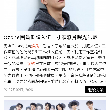
分勝出，抱走超豪華獎品「慈惠宮發財金」，讓團員們看了
超羨慕，立刻起鬨：「以後就麻煩文廷哥了！」其餘四人則
得接受懲罰，在IG發出節目組特製的「無名小站風格照」。
展望2026年新計畫，子翔感性表示，今年對團體而言迎來
很重要的轉變，也期待下半年全員回歸後，能舉辦演唱會；
哲言也預告，團員們接下來將陸續推出個人作品與粉絲見
Ozone團員低調入伍 寸頭照片曝光帥翻
面。佳辰則突然舉手分享，自己的大年初一計畫是「吃舒芙
男團Ozone成員
煥鈞
、哲言、子翔和佳辰於一月底入伍，工
蕾」，讓全場一頭霧水笑說：「這樣也不錯！」Ozone不忘
作滿檔的他們幾乎都工作到入伍前一天，利用工作空檔剃
祝福大家新的一年心想事成，多多陪伴家人與朋友，一起迎
頭，並與粉絲分享熱騰騰的寸頭照，讓粉絲為之瘋狂，得到
接好「馬」年。Ozone哲言（左起）、佳辰、子翔、祖安、
一致的稱讚。
煥鈞
已在日前完成12天的服役，重新投入工作
文廷期望下半年合體舉辦演唱會。（圖／POP Radio提供）
中，哲言、子翔和佳辰都要完成4個月的兵役，目前在軍中
努力適應中，也回報都很健康、平安，會在這段期間沉澱和
充電，以更好的面貌回歸。雖然已公布即將入伍，Ozone各
方的工作邀約不斷，為了不讓粉絲感受到「軍白期」，成員
繼續閱讀
02月02日, 2026
們在入伍前也完成各類素材拍攝和通告訪問，會在這段時期
持續更新，陪伴粉絲度過這4個月無法合體的時光，因此
煥
鈞
、哲言、子翔和佳辰幾乎都工作到入伍前一天，哲言甚至