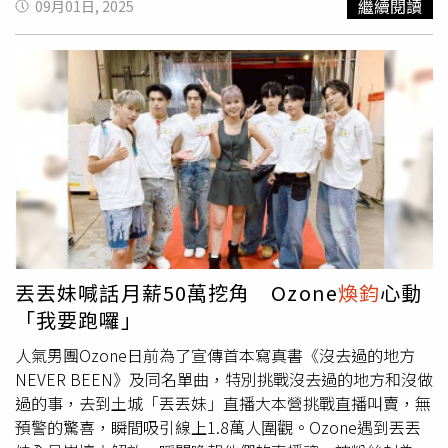
繼續閱讀
09月01日, 2025
拍攝現場時，只要沒有在拍攝的成員，就穿著睡衣睡得東倒
西歪，子翔笑說：「那天真的太早起，穿上睡衣會有種魔
力，非常容易想閉上眼睛。」祖安還趁機把大家睡著的樣子
全部拍下來，
煥鈞
接著補充：「當天在小木屋中可以看到各
式各樣的睡姿。」Ozone迎來成軍3週年。（圖／索尼音樂
提供）為了拍出穿睡衣的真實性，在團隊的要求下，他們前
一晚就穿著身上的睡衣睡覺，在拍攝時可以讓睡衣和身體更
貼合、更有真實性，平時不穿睡衣的哲言直呼：「有點不習
慣穿睡衣的感覺，但我有把睡衣睡到很皺。」而文廷拍攝
時，在床邊跟一盤散亂的拼圖合照，後來被告知拼圖裡會出
現他的臉，他說：「很期待大家拿到寫真書找到這張很有趣
的照片。」寫真書終於要發行，團員們都跟粉絲一樣期待迎
丟丟妹喊話月薪50萬挖角 Ozone
煥鈞
心動
接成軍三週年的重要作品，他們說：「當時天天工作長達16
「我要跑囉」
到18小時，現在回想來，感覺一切都過得好快，留下很多美
好和獨特的回憶！也希望大家可以因此看到我們不同的內在
人氣男團Ozone日前為了宣傳首本寫真書《沒去過的地方
面向，和我們一起感受這場冒險旅程。」在清邁人生地不
NEVER BEEN》及同名單曲，特別挑戰沒去過的地方和沒做
熟，他們必須一起克服當下的難題、彼此扶持，6人都表示
過的事，去到土城「丟丟妹」直播大本營挑戰直播叫賣，無
他們的感情更加緊密了。
預警的驚喜，瞬間吸引線上1.8萬人圍觀。Ozone遇到丟丟