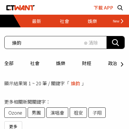
跳至主要內容區塊
下載 APP
最新
社會
娛樂
財經
⊗ 清除
全部
社會
娛樂
財經
政治
顯示結果第 1 ~ 20 筆 / 關鍵字「
煥鈞
」
更多相關新聞關鍵字：
Ozone
男團
演唱會
祖安
子翔
更多