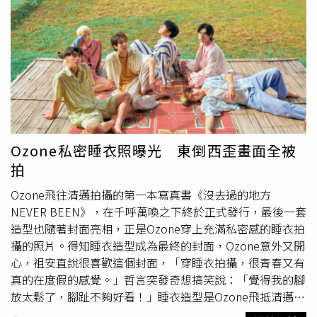
度哭著打給經紀人說我覺得我不行，但還是硬著頭皮做完，
回想起來覺得自己比想像中勇敢！」經過磨合團員們的感情
越來越好。（圖／索尼音樂提供）經過三年的磨合，成員間
彼此的感情也愈來愈緊密，這次去清邁拍攝寫真書，不僅沒
有吵架，還天天促膝長聊，祖安說：「很喜歡大家一起聊天
的時間，不管是聊日常還是聊未來的想像，又或者是一些心
裡話，每次談話都印象深刻。」佳辰也表示：「有時候練舞
練到太累，大家乾脆一起躺在地板上聊天，結果聊一聊就有
人眼眶紅了，因為壓力很大。雖然很累，但想到粉絲們那麼
Ozone私密睡衣照曝光 東倒西歪畫面全被
支持我們，就覺得一切努力有了意義。」
拍
Ozone飛往清邁拍攝的第一本寫真書《沒去過的地方
NEVER BEEN》，在千呼萬喚之下終於正式發行，最後一套
造型也隨著封面亮相，正是Ozone穿上充滿私密感的睡衣拍
攝的照片。得知睡衣造型成為最終的封面，Ozone意外又開
心，祖安直說很喜歡這個封面，「穿睡衣拍攝，很青春又有
真的在度假的感覺。」哲言突發奇想搞笑說：「覺得我的腳
放太鬆了，腳趾不夠好看！」睡衣造型是Ozone飛抵清邁後
的第一天進行拍攝，凌晨2點就必須起床做拍攝準備，到達