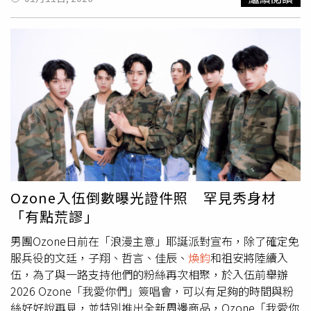
伍時間，每個單位都想爭取到他們回歸後的第一次合體登場
他們回來時都變得像綠巨人浩克一樣壯碩，可以把我抬起來
時間。哲言加入海軍陸戰隊。（圖／索尼音樂提供）
轉。」他更貼心準備了「入伍包」，打趣表示自己一時手
誤，不小心買錯免洗褲的尺寸，只買到一個L號，其他4個都
是M號，於是5位成員展開守護尺寸的攻防大戰。
煥鈞
在粉
絲面前剃頭。（圖／索尼音樂提供）隊長祖安表示：「目前
平常心等待入伍，在這段時間裡不斷準備一些新作品，儘量
讓粉絲們不會有軍白期的感受。」哲言說：「現在很期待，
換個想法，是讓自己有四個月的時間好好沉澱，鍛鍊身體，
相信回來後可以帶來更不一樣的音樂作品。」子翔也表示期
待，「終於能在這麼緊湊的工作中休息一下，期待回來後能
有不同的展現。」佳辰也說：「說真的有期待也有不捨，但
更多的是提醒自己要好好把這段時間過完，好好感受。入伍
Ozone入伍倒數曝光證件照 罕見秀身材
前會盡量把想做的事情完成，希望能帶著更成熟的自己回來
「有點荒謬」
跟大家見面。」
男團Ozone日前在「浪漫主意」耶誕派對宣布，除了確定免
服兵役的文廷，子翔、哲言、佳辰、
煥鈞
和祖安將陸續入
伍，為了與一路支持他們的粉絲再次相聚，於入伍前舉辦
2026 Ozone「我愛你們」簽唱會，可以有足夠的時間與粉
絲好好說再見，並特別推出全新周邊商品，Ozone「我愛你