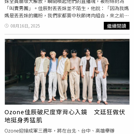
妹全員崩壞大解放，瞬間喚起他們的直播魂，被粉絲封為
「叫賣男團」。佳辰對丟丟妹並不陌生，他說：「因為我媽
媽是丟丟妹的鐵粉，我們家都買中秋節烤肉組合，來之前媽
媽還交代我看現場有什麼可買回去。」他對丟丟妹招牌的
繼續閱讀
08月16日, 2025
「樓頂揪樓下」叫賣口號耳熟能詳，但沒想到最會叫賣的成
員竟然是
煥鈞
，他化身賣蛇哥有模有樣，台語超級輪轉，讓
丟丟妹為之驚艷公開挖角：「我開高薪一個月50萬來兼差可
以嗎？」
煥鈞
立馬轉頭對唱片公司說：「我要跑了喔！」被
粉絲虧說差點就要退出演藝圈。Ozone之前就聽聞丟丟妹不
只會賣還很會煮，這群大男孩胃口大開，下播後留下來接連
吃了胡椒蝦、大蛤蠣、小戰斧牛、牛肉湯、牛肋條炒蘆筍都
瞬間掃光，甚至要了白飯和麵條也嗑光，猛誇丟丟妹的手藝
簡直像熱炒店專業水準。之前為了寫真集節食半天，來這裡
直接破功。丟丟妹深怕他們還吃不飽，繼續端出花枝羹、鳳
梨蝦球、金沙蝦仁、白醬鮭魚共九菜，甚至甜點和水果都奉
上，最後讓Ozone捧著肚子舉雙手投降，還當場認她乾媽：
Ozone佳辰破尺度穿背心入鏡 文廷狂做伏
「媽！我們真的太飽了。」公認這是最幸福的通告，哲言還
地挺身秀猛肌
說：「今天滿快樂的，這裡賣的是舒壓吧！」
Ozone迎接成軍三週年，將在台北、台中、高雄舉辦