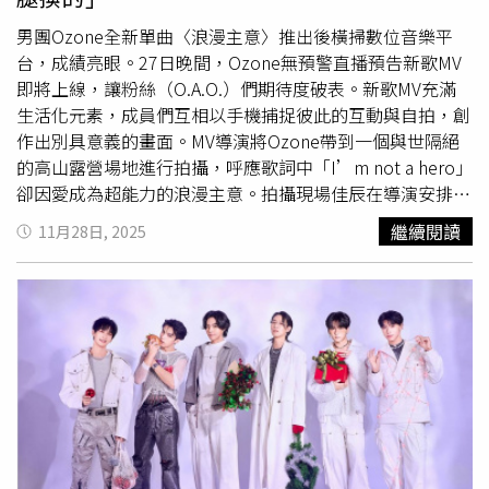
Ozone的6位成員突然驚喜出現在後方觀眾席，演唱
〈Purple Days〉，瞬間引爆全場粉絲情緒。當Ozone回到
男團Ozone全新單曲〈浪漫主意〉推出後橫掃數位音樂平
舞台，粉絲依然興奮尖叫連連，Ozone再次表達對粉絲的感
台，成績亮眼。27日晚間，Ozone無預警直播預告新歌MV
謝後，他們無預警公布除了確定免役的文廷，其他5位成員
即將上線，讓粉絲（O.A.O.）們期待度破表。新歌MV充滿
即將從明年一月起，會陸續入伍服兵役，「時間有長有短，
生活化元素，成員們互相以手機捕捉彼此的互動與自拍，創
有人會很快就入伍，有人可能要等一陣子。雖然目前還沒有
作出別具意義的畫面。MV導演將Ozone帶到一個與世隔絕
確定的日期，但大概從明年一月開始，我們就會各自出發，
的高山露營場地進行拍攝，呼應歌詞中「I’m not a hero」
去完成該盡的責任。」
卻因愛成為超能力的浪漫主意。拍攝現場佳辰在導演安排下
駕馭露營車，緊張地說：「好像在開越野車！」而負責紀錄
繼續閱讀
11月28日, 2025
拍攝的 文廷 也相當緊繃，直到導演稱讚兩人表現完美，佳
辰才打趣表示：「證明我的駕照不是雞腿換的！」佳辰（後
排左起）、
煥鈞
、哲言；祖安（前排左起）、文廷、子翔。
（圖／索尼音樂提供）成員們還被賦予任務，將露營場佈置
成充滿耶誕氣氛的場景。常露營的哲言和
煥鈞
興奮地表示要
約家人再來；文廷則喜歡露營時夜裡聽歌看星星的浪漫。愛
烤肉的 佳辰 甚至自稱是「烤肉流派」研究家。最爆笑的
是，祖安分享曾因帳篷沒關好而遭滿滿蚊蟲「突襲」的狼狽
經驗。此外，Ozone與粉絲相聚的 2025 Ozone《浪漫主
意》耶誕派對，門票將於11月30日中午12點正式開賣。成