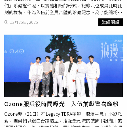
們」珍藏證件照，以實體相紙的形式，記錄六位成員此時此
刻的樣貌，作為入伍前全員合體的珍藏紀念。為了能讓粉絲
紀念此時此刻與Ozone的相遇，Ozone打造全新三款造型的
繼續閱讀
12月25日, 2025
證件照，這次的運動服和背心造型都是他們首次的嘗試，尤
其成員們秀出很少曝光的肩膀和手臂的背心造型，他們打趣
說是「福利大放送」，也讓平時不穿「吊嘎」的
煥鈞
說：
「其實拍這套時一直都有些不自在。」祖安坦承一開始抓不
到拍攝的感覺，後來決定嘗試平時拍照不會用到的表情，裝
可愛、搞怪樣樣來，笑說：「覺得自己有點荒謬，沒想到成
效很好。」佳辰也努力擺出各式不會出現在證件照上的表
情，笑問：「邊拍邊想這樣真的可以嗎？是很特別的體
驗。」哲言為了這次的拍攝特別剪短頭髮，「希望看起來乾
淨俐落、乖一點，結果不管怎麼弄還是脫離不了痞帥風！」
他拍照時，
煥鈞
不斷說他很像偷吃糖果被抓到，讓他笑到停
不下來，子翔也補充：「在其他成員拍的時候，大家會一直
Ozone服兵役時間曝光 入伍前獻驚喜寵粉
指定動作，氣氛非常歡樂。」Ozone打造全新證件照讓粉絲
Ozone昨（21日）在Legacy TERA舉辦「浪漫主意」耶誕派
珍藏。（圖／索尼音樂提供）回想起自己從小到大的證件
對，團員們以銀白奇蹟造型，搭配最潮流的裝飾耶誕鞋扣的
照，
煥鈞
表示因為這次拍攝，特別看了自己過往的證件照，