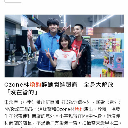
Ozone林
煥鈞
醉醺闖進超商 全身大解放
「沒在管的」
宋念宇（小宇）推出新專輯《以為你還在》，新歌〈意外〉
MV邀請王品澔、湯詠絮和Ozone林
煥鈞
演出，詮釋一場發
生在深夜便利商店的意外。小宇難得在MV中現身，飾演便
利商店的店長，不過他只有驚鴻一瞥，拍攝當天最早收工，