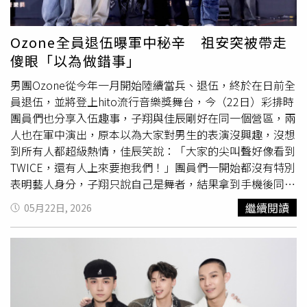
辰，以非常逗趣的方式現身在MV中，此外，還可以發現在
聽音樂的祖安床上有一張「Ozone」的黑膠唱盤，但封面上
出現的卻是由動物組成員的樂團，有哈士奇、浣熊、狐狸、
Ozone全員退伍曝軍中秘辛 祖安突被帶走
鴨子、兔子和梅花鹿，分別對映著6位成員的屬性，十分可
傻眼「以為做錯事」
愛，也讓粉絲驚喜不已，表示：「沒有忘記當兵的成員，真
的是團魂滿滿。周祖安、林
煥鈞
、黃文廷開心跳躺平舞。
男團Ozone從今年一月開始陸續當兵、退伍，終於在日前全
（圖／索尼音樂提供）
員退伍，並將登上hito流行音樂獎舞台，今（22日）彩排時
團員們也分享入伍趣事，子翔與佳辰剛好在同一個營區，兩
人也在軍中演出，原本以為大家對男生的表演沒興趣，沒想
到所有人都超級熱情，佳辰笑說：「大家的尖叫聲好像看到
TWICE，還有人上來要抱我們！」團員們一開始都沒有特別
表明藝人身分，子翔只說自己是舞者，結果拿到手機後同袍
一查新聞就發現他是歌手，佳辰開玩笑說：「不想隱瞞，但
繼續閱讀
05月22日, 2026
我也不好意思自己講！」祖安則說某天突然被隔壁連的班長
叫走，他原本以為自己做錯事，結果被帶到都是班長的桌
子，原來其中一人是他的粉絲，讓他直呼：「我從來沒想過
軍旅裡面有人是我的粉絲！」Ozone分享入伍的各種趣事。
（圖／侯世駿攝）談到軍中趣事，佳辰說某天睡到一半，突
然被鄰兵搖醒，「他說被鬼壓床，這裡有『好兄弟』，我說