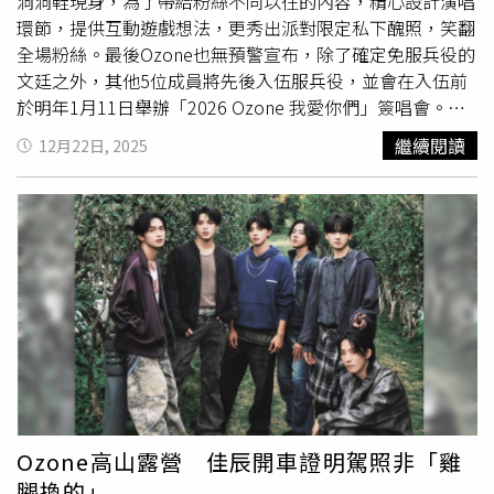
洞洞鞋現身，為了帶給粉絲不同以往的內容，精心設計演唱
忍不住「欸額」一聲，笑說：「怎麼看怎麼怪！」文廷也不
環節，提供互動遊戲想法，更秀出派對限定私下醜照，笑翻
滿意自己以前的證件照，「證件照一定要露出眉毛，我的瀏
全場粉絲。最後Ozone也無預警宣布，除了確定免服兵役的
海總是弄巧成拙，硬被撥成中分」子翔表示拍證件照總被長
文廷之外，其他5位成員將先後入伍服兵役，並會在入伍前
輩圍繞，會很緊張，最後乾脆去路邊的自助拍。佳辰則是因
於明年1月11日舉辦「2026 Ozone 我愛你們」簽唱會。
為拍證件照時耳朵露不出來，攝影師在他耳朵後面墊衛生
Ozone舉辦「浪漫主意」耶誕派對。（圖／索尼音樂提供）
紙，硬把耳朵撐開，他笑說：「那張照片我看起來像個精
繼續閱讀
12月22日, 2025
新歌〈浪漫主意〉的MV點擊突破140萬，Ozone非常感謝粉
靈。」而祖安的證件照是染淺髮色時拍攝，之後染回黑髮要
絲的支持，因此在耶誕派對上不惜犧牲帥氣形象，紛紛交出
出國時，他說：「常常過海關時都看很久。」子翔、哲言、
每位成員私下不可能上傳社群的照片和影片，顏值擔當的佳
佳辰、
煥鈞
和祖安即將入伍，都希望利用這段期間暫時放下
辰五官擠在一起、隊長祖安微張嘴的睡相、
煥鈞
頂著綠色掃
長期高壓、繁忙的工作，可以好好休息、充電一番，祖安表
把頭、文廷如動物般的開嗓聲音、子翔失敗的歪嘴自拍以及
示，成員們盡早完成該盡的義務，這樣才能更快全員回歸跟
戴著網狀假髮頭套的哲言，全部一次曝光，成員們直呼：
大家見面。子翔說：「希望我們五個都能平安、不受傷，之
「這些是絕對不能流出這場派對之外的照片和影片，是『耶
後合體再出發。」佳辰表示會和子翔一起入伍，「希望我們
誕派對』限定款，請大家自己珍藏好嗎？」在派對的尾聲，
可以成為同學，也抱著期待的心情，去體驗人生每一個階段
Ozone回到後台，忽然開始播團員特別準備的「逆應援」影
該經歷的事。」負責留守的文廷希望成員們平安健康回來，
片，剪輯他們出道3年多以來的演出精華片段，成員逐一獻
他說：「即使自己一個人的時候，我也會在心裡惦記著你
「聲」，親口傳達對O.A.O.的感謝之意，「因為有O.A.O.的
們，這段時間我會把大家的份一起努力。」
支持，Ozone才有機會站上越來越大的舞台，這條路能走得
Ozone高山露營 佳辰開車證明駕照非「雞
更久更遠；O.A.O.的愛，才是宇宙無敵的超能力。」這時
腿換的」