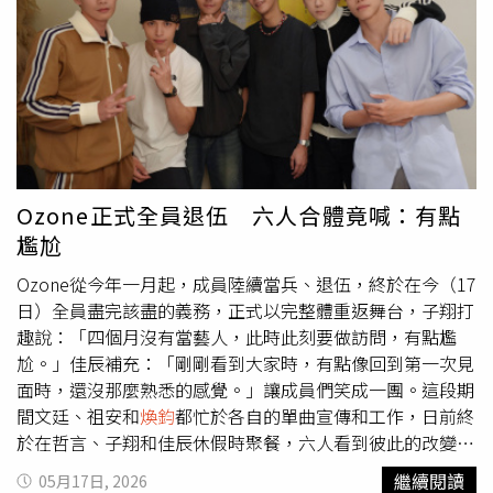
常雀躍的心情下去錄音，「聽到這首歌就有一個每天快樂起
床做著自己熱愛的事的畫面，也對於整首歌非常有構想，是
一首正能量且十分有朝氣的歌曲，我也試著用這樣的心境去
完成配唱。」林
煥鈞
笑說：「看到歌詞的第一印象是覺得這
首歌滿可愛的，感覺很適合文廷！」而他在錄音時想像自己
正度過最開心的一天，很慵懶、很舒服、正向又充滿笑容。
Ozone正式全員退伍 六人合體竟喊：有點
尷尬
Ozone從今年一月起，成員陸續當兵、退伍，終於在今（17
日）全員盡完該盡的義務，正式以完整體重返舞台，子翔打
趣說：「四個月沒有當藝人，此時此刻要做訪問，有點尷
尬。」佳辰補充：「剛剛看到大家時，有點像回到第一次見
面時，還沒那麼熟悉的感覺。」讓成員們笑成一團。這段期
間文廷、祖安和
煥鈞
都忙於各自的單曲宣傳和工作，日前終
於在哲言、子翔和佳辰休假時聚餐，六人看到彼此的改變都
驚呼不已，哲言每天健身，練出超厚實的胸肌、佳辰幾乎天
繼續閱讀
05月17日, 2026