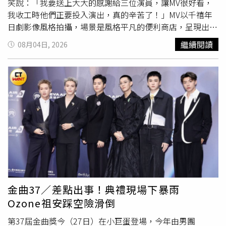
笑說：「我要送上大大的感謝給三位演員，讓MV很好看，
我收工時他們正要投入演出，真的辛苦了！」MV以千禧年
日劇影像風格拍攝，場景是風格平凡的便利商店，呈現出三
個立體的角色在意外之下所誕生的故事，劇情隨著大夜班的
繼續閱讀
08月04日, 2026
時序，迸發出一系列的事件，象徵著每一場的相遇、每一段
的停留，都是人生中的意外。小宇現身MV中以便利商店店
長為角色開啟故事，為演員們留下舞台。小宇也說：「我負
責的就是音樂，我在MV的任務就是把舞台交給演員們發
揮，而且平常我就覺得便利商店的店員真的很強，會的事情
太多了，沒想到我這次還演出店長，很開心的體驗。」小宇
飾演便利商店店長。（圖／索尼音樂提供）隨著便利商店自
動門開啟又關閉，意外發現Ozone的成員林
煥鈞
驚喜出演，
還有王品澔飾演店員、湯詠絮飾演忽然來到的客人，林
煥鈞
這次的角色是一名喝醉的男子，來到便利商店掀起這場意
外。這是林
煥鈞
第一次挑戰演出醉漢，「原本想要演出喝醉
但想努力保持清醒的模樣，結果導演要求我整個大解放、演
金曲37／差點出事！典禮現場下暴雨
出沒在管的那種大醉，我就整個身體放鬆地去做！」不過也
Ozone祖安踩空險滑倒
因此要讓身體保持在失控的邊緣，林
煥鈞
說：「這是最難的
地方，要故意把所有動作都放大，才能達到導演的要求。」
第37屆金曲獎今（27日）在小巨蛋登場，今年由男團