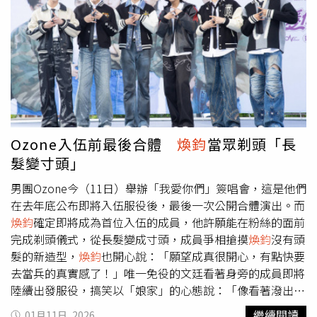
是在兩個通告的空檔中完成剃頭。雖然成員希望可以低調入
伍，並未公開時間，不過因為會和粉絲分別4個月，他們集
合的車站都可見許多粉絲聚集，尤其子翔和佳辰同一天入
伍，兩人集合的車站都有許多粉絲守候，佳辰是鶯歌偶像代
表，大批粉絲為送佳辰入伍快塞爆鶯歌火車站。子翔則在板
橋車站上車，同樣有大批粉絲前往送行，粉絲依現場安排守
秩序，沒有干擾兩人的行動。子翔（右）和佳辰同一天入
伍。（圖／索尼音樂提供）入伍後，哲言、子翔和佳辰也在
按規定可以回覆訊息的時間向家人及公司報平安，由於後續
Ozone入伍前最後合體
煥鈞
當眾剃頭「長
工作滿滿，三人也利用機會回覆工作事項。海軍陸戰隊的哲
髮變寸頭」
言先一步入伍，表示初報到的前幾天都在進行鍜鍊，他樂在
其中，分享說：「會更man的回來！」晚了幾天報到的子翔
男團Ozone今（11日）舉辦「我愛你們」簽唱會，這是他們
和佳辰同樣在適應全新生活，兩人笑說：「我們是大學同
在去年底公布即將入伍服役後，最後一次公開合體演出。而
學、同團出道，現在當兵也同梯，真的很有緣。」身為入伍
煥鈞
確定即將成為首位入伍的成員，他許願能在粉絲的面前
「前輩」的
煥鈞
也分享他在軍中樂活的小撇步，提醒成員注
完成剃頭儀式，從長髮變成寸頭，成員爭相搶摸
煥鈞
沒有頭
意事項，更笑說自己平時愛挑食，在營中竟然沒有這個問
髮的新造型，
煥鈞
也開心說：「願望成真很開心，有點快要
題，什麼都吃，意外治好挑食的症頭！」預計在4個月後才
去當兵的真實感了！」唯一免役的文廷看著身旁的成員即將
能全員合體的Ozone，搶手程度不減反增，詢問度爆棚，從
陸續出發服役，搞笑以「娘家」的心態說：「像看著潑出去
商演廠商、代言、戲劇到節目製作單位，全都在問他們的退
的水一樣，帶著一點不捨，更希望他們一切平安順利。希望
繼續閱讀
01月11日, 2026