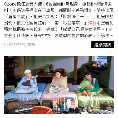
導演在現場一度表示可以讓他喝醉來演出，他原本興致勃勃
Ozone擔任遞獎大使，6位團員帥氣現身，掀起粉絲熱情尖
打算真的放開來去喝醉來演，但在開瓶的同時，他決定不靠
叫。不過隊長祖安在下車那一瞬間踩空差點滑倒，險些出現
外力，要靠自己的身體和表演能力來完成演出，笑說：「最
「直播事故」，祖安苦笑說：「腳跟滑了一下。」祖安險些
後沒有喝了！」◎喝酒勿開車！飲酒過量，有害健康，未滿
滑倒，被其他團員狂虧：「第一秒就落漆！」
煥鈞
則是看到
18歲請勿飲酒。林
煥鈞
大解放挑戰演出醉漢。（圖／索尼音
積水就把褲子拉起來，笑說：「感覺自己很像女明星。」帥
樂提供）
氣登上紅毯後，身穿中空西裝造型的哲言開心表示，這次的
造型都有依照每位成員的個性量身打造，笑說自己的風格就
繼續閱讀
06月27日, 2026
是「性感、大膽」。對於能夠擔任遞獎大使，Ozone表示：
「今年金曲獎首度有傳遞獎座的重責大任，非常榮幸成為第
一任的大使，我們秉持著『音樂人的榮耀、Ozone來守護』
的心情，和所有優秀的音樂人共度一個感動的夜晚，也祝福
每一位入圍者。」