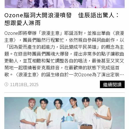
員們表示，與O.A.O.一起過耶誕節就是他們的浪漫主意，希
望能一起度過美好、充滿能量的年末。
Ozone腦洞大開浪漫噴發 佳辰語出驚人：
想跟愛人淋雨
Ozone即將舉辦「浪漫主意」耶誕派對，並推出單曲〈浪漫
主意〉，團員們雖然行程繁忙，依然親自參與詞曲創作，以
「因為愛而產生的超能力，因此變成平民英雄」的概念為主
題。在錄音時團員們團魂大爆發，提出非常多的點子讓歌曲
更動人，並互相聽和幫忙調整各自的唱法，最後甚至又笑又
鬧地一起環繞著麥克風錄音，在最歡樂的狀態下完成這首
歌。〈浪漫主意〉的誕生緣自於一次Ozone為了演出定裝後
的聊天，突然開啟「如果我有超能力，會想要什麼能力」的
繼續閱讀
11月18日, 2025
話題，團員們開始腦洞大開、比手畫腳展現自己的超能力，
聊到最後，他們表示：「其實這世界上最奇蹟的就是『愛的
能力』，無論是什麼形式的愛，只要充滿想像力與行動力，
就會變成最棒的超能力！」因此這首歌詞是Ozone共同以
「超能力」為主題發想創作，想像自己不是超人但是想當最
愛的人的英雄，他們說：「即使用看起來有點蠢、有點傻的