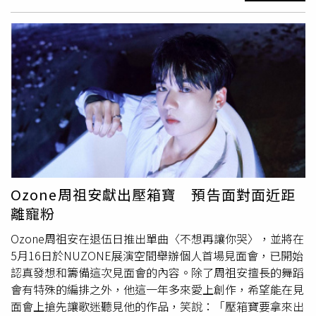
天出操，曬到皮膚超黑、子翔則是籤運極佳，該有的操練之
外，輕鬆愉快的度過這段時光。當六個人合體一起喊出：
「大家好，我們是Ozone！」語畢同步尖叫，大呼好懷念。
Ozone六人合體歡笑不斷。（圖／索尼音樂提供）免役的文
廷說：「真的很久沒有見到大家，很想念大家在一起的氛
圍。我跟哲言真的最久沒碰面，因為他沒有來我的見面
會！」讓哲言緊抓著他的手不放，笑說：「為什麼握著你的
手不放？因為手『黏踢踢』！」幫文廷打歌，6人玩笑開不
停，讓哲言直說：「很懷念我們之前工作時的鬥嘴！」由於
後續工作滿滿，Ozone從四個月不見，馬上要調整成天天見
面排練的模式，笑說：「請大家期待我們滿血回歸，非常期
待之後的練習和工作，希望可以跟大家一起回到最初的感
Ozone周祖安獻出壓箱寶 預告面對面近距
動，帶給大家不一樣的表演。」除了hito流行音樂頒獎典禮
離寵粉
和KKBOX風雲榜的演出之外，緊接著新歌的籌備、節目主
持和各式活動演出，讓他們一路忙到下半年，他們直說：
Ozone周祖安在退伍日推出單曲〈不想再讓你哭〉，並將在
「我們準備好了，請大家期待Ozone回來了。」
5月16日於NUZONE展演空間舉辦個人首場見面會，已開始
認真發想和籌備這次見面會的內容。除了周祖安擅長的舞蹈
會有特殊的編排之外，他這一年多來愛上創作，希望能在見
面會上搶先讓歌迷聽見他的作品，笑說：「壓箱寶要拿來出