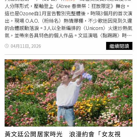
人分隊形式，壓軸登上《Atree 春樂祭：狂放限定》舞台。
這也是Ozone自1月宣告暫別完整體後，時隔3個月的首次演
出，現場 O.A.O.（粉絲名）熱情爆棚，不少歌迷因見到久違
的合體感動落淚。3人以全新編排的〈Unicorn〉火速炒熱氣
氛，並帶來各具特色的個人作品。文廷演唱〈黏踢踢〉時大
秀凌空側翻，祖安與
煥鈞
更突襲上台合跳，驚喜全場；
煥鈞
繼續閱讀
04月11日, 2026
重現經典創作〈先慢一步〉，以個人風格強烈的 Free Style
展現舞蹈實力；祖安則首唱個人單曲〈不想再讓你哭〉，將
親自編排的流行現代舞完美呈現，帥氣值拉滿。為了這次演
出，林
煥鈞
、周祖安及黃文廷3人將曲目重新編排。（圖／
索尼提供）為了這次演出，林
煥鈞
、周祖安及黃文廷3人將
曲目重新編排，笑稱「3個想法比6個好整合」，排練速度極
快。雖然幽默表示想念入伍成員的喊麥與無厘頭，但3人傾
力演唱〈Young Blood〉與大合唱曲〈Purple Days〉，展
現十足誠意。目前3人正衝刺個人作品，黃文廷新MV引發熱
議、周祖安積極創作、林
煥鈞
則籌備新計畫，並齊聲喊話：
「請大家再等我們（全員）一下！」
黃文廷公開居家時光 浪漫約會「女友視