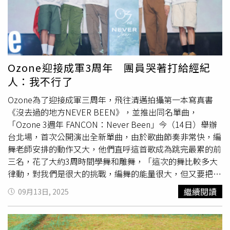
方式，就只是想守護對方的好！」Ozone各自分享認為最浪
漫的事情。（圖／索尼音樂提供）在創作過程中，Ozone聊
起自己的「浪漫主意」，祖安、子翔和
煥鈞
異口同聲表示能
夠陪伴彼此，不管做什麼都是最浪漫的事；文廷則覺得浪漫
是把對方喜歡的事物放在心上，再帶給對方小驚喜；哲言則
認為浪漫是要跳脫現實框架的夢幻世界，而佳辰語出驚人
Ozone迎接成軍3周年 團員哭著打給經紀
說：「想跟喜歡的人一起淋一場暴雨！覺得在大雨底下的人
人：我不行了
是沒有包袱、自由的，所以想跟心愛的人一起感受這份自由
跟衝動！」為了〈浪漫主意〉的錄音，Ozone提出了各種點
Ozone為了迎接成軍三周年，飛往清邁拍攝第一本寫真書
子，想將各種怪聲音加入歌曲裡，有低吼的、喃喃自語的、
《沒去過的地方NEVER BEEN》，並推出同名單曲，
開心的、歡笑的，希望大家聽歌時能聽到各種聲音的彩蛋。
「Ozone 3週年 FANCON：Never Been」今（14日）舉辦
最後製作人安排大家圍著麥克風一起錄音，他們興奮說：
台北場，首次公開演出全新單曲，由於歌曲節奏非常快，編
「這樣錄音，有一起團聚過耶誕節的感覺。」但因為時不時
舞老師安排的動作又大，他們直呼這首歌成為跳完最累的前
都會有人放槍，尤其是文廷連放三次，讓6人笑到東倒西
三名，花了大約3周時間學舞和雕舞，「這次的舞比較多大
歪，甚至最後佳辰只能閉著眼睛唱，他忍不住笑說：「我只
律動，對我們是很大的挑戰，編舞的能量很大，但又要把歌
要看到別人的臉就會很想笑！」
的情感唱出，常一不小心就會失控，所以花了很多時間練
繼續閱讀
09月13日, 2025
習。」成員們都在三年間快速成長，
煥鈞
笑說：「我比較願
意放過自己了，不會讓自己在一些沒辦法解決的事情上執著
太久。」子翔則難忘小巨蛋演唱會上的特技演出，「那時一