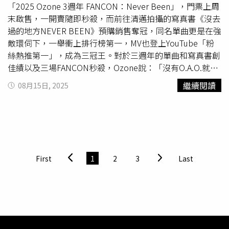
「2025 Ozone 3週年 FANCON：Never Been」，門票上周
末啟售，一開賣隨即秒殺，而前往清邁拍攝的寫真書《沒去
過的地方NEVER BEEN》預購銷售奪冠，同名單曲更是在強
敵環伺下，一舉衝上排行榜第一，MV也登上YouTube「粉
絲熱推第一」，成為三冠王。對於三週年的單曲和寫真書創
佳績以及三場FANCON秒殺，Ozone說：「沒有O.A.O.就沒
有Ozone，謝謝O.A.O.這三年的陪伴和支持，很感動。」由
繼續閱讀
08月15日, 2025
於清邁天氣炎熱，Ozone在拍攝過程中也紛紛脫去搭配的襯
衫，平時惜肉如金的佳辰更是第一次僅著背心入鏡，展露他
的手臂，修長的他首次在鏡頭前秀出了二頭肌，讓團隊也驚
呼連連說：「突破尺度了！」文廷則是為了讓臂肌更完美，
一脫去襯衫就在旁邊開始做伏地挺身，這時攝影師立即補捉
文廷做伏地挺身的健美身影。惜肉如金的佳辰突破尺度拍
First
1
2
3
Last
攝。（圖／索尼音樂提供）到水果攤，6人更是對當地水果
愛不釋手，在椰子、芒果、西瓜和榴槤等熱帶水果包圍下輪
流拍攝，大家拍照拍得盡興，椰子汁也喝得滿足，唯獨
煥鈞
面有難色，原來他平時就怕榴槤的味道，偏偏被分配到在榴
槤攤位拍攝，讓他心裡很掙扎，不過發現沒有讓他害怕的味
道，反而拿著榴槤拍得十分開心。這次在清邁拍攝寫真書，