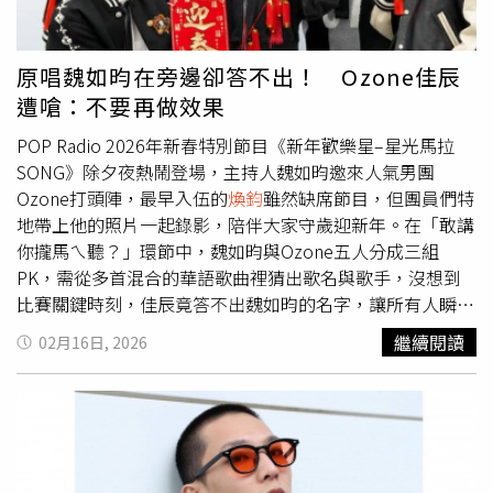
「我很期待大家一起重聚的那一天，到時候我們會一起創造
出更多、更棒的作品，請大家再等我們一下！」
原唱魏如昀在旁邊卻答不出！ Ozone佳辰
遭嗆：不要再做效果
POP Radio 2026年新春特別節目《新年歡樂星–星光馬拉
SONG》除夕夜熱鬧登場，主持人魏如昀邀來人氣男團
Ozone打頭陣，最早入伍的
煥鈞
雖然缺席節目，但團員們特
地帶上他的照片一起錄影，陪伴大家守歲迎新年。在「敢講
你攏馬ㄟ聽？」環節中，魏如昀與Ozone五人分成三組
PK，需從多首混合的華語歌曲裡猜出歌名與歌手，沒想到
比賽關鍵時刻，佳辰竟答不出魏如昀的名字，讓所有人瞬間
靜默，傻眼喊：「不要再做效果了！」猜歌過程中，文廷與
繼續閱讀
02月16日, 2026
哲言默契十足，堪稱「神隊友」，開場不到十秒就成功搶
答，率先取得領先；佳辰與祖安則後來居上，不料當聽出魏
如昀的〈聽見下雨的聲音〉時，明明原唱就坐在一旁，佳辰
卻遲遲答不出歌手名字，讓哲言看不下去狂虧：「可以潑水
了！」而在「What the animal say？」遊戲時，Ozone更是
不計形象，用動物叫聲演繹歌曲，笑果十足。最終由文廷高