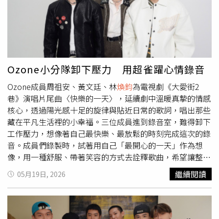
沒事，大家都是你的好兄弟。」並說自己愛吃珍奶配白飯，
在軍中胖了2公斤，現在正在積極瘦身。唯一不用當兵的成
員文廷表示非常想念大家，並認為退伍後子翔的改變最多，
「子翔之前可能因為工作壓力有點Emo，現在比較自在。」
明日Ozone將在hito流行音樂獎合體演出，預告這次會有各
自SOLO，都是很符合自己特色的創作，最後也會有回歸表
Ozone小分隊卸下壓力 用超雀躍心情錄音
演，要粉絲們敬請期待。問及長時間沒有一起演出是否會感
Ozone成員周祖安、黃文廷、林
煥鈞
為電視劇《大愛街2
到生疏？
煥鈞
表示：「一開始排練會覺得怪怪的，但彼此的
巷》演唱片尾曲〈快樂的一天〉，延續劇中溫暖真摯的情感
默契不會到很生疏的程度 。」哲言則說當兵期間大家還是
核心，透過陽光感十足的旋律與貼近日常的歌詞，唱出那些
有在群組討論之後的演出，接下來他們也有新歌計畫，工作
藏在平凡生活裡的小幸福。三位成員進到錄音室，難得卸下
已經一路排到下半年。Ozone將在hito流行音樂獎合體演
工作壓力，想像著自己最快樂、最放鬆的時刻完成這次的錄
出。（圖／侯世駿攝）
音。成員們錄製時，試著用自己「最開心的一天」作為想
像，用一種舒服、帶著笑容的方式去詮釋歌曲，希望讓整首
歌聽起來像午後陽光一樣自然溫暖。黃文廷表示這次錄音時
繼續閱讀
05月19日, 2026
都會握著拳頭，有點像在為今天的自己吶喊、打氣，「感到
雀躍的同時搭配動作把歌唱出來，老師也覺得這樣的感覺更
符合這首歌的心情與力度，把朝氣的感覺都吶喊出來！感覺
這首歌很適合樂天個性的我！」周祖安則是讓自己保持在非