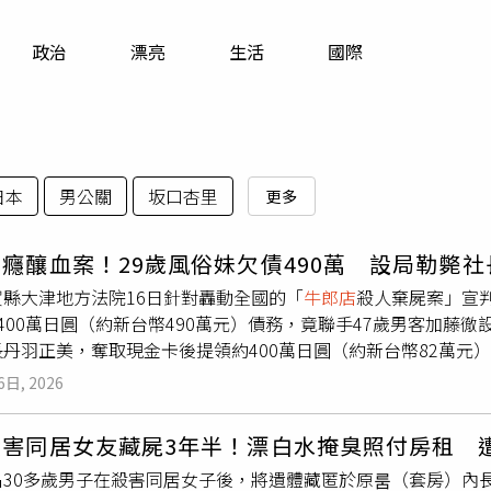
寵物
政治
漂亮
生活
國際
運勢
運動
梅酒
日本
男公關
坂口杏里
更多
癮釀血案！29歲風俗妹欠債490萬 設局勒斃社
賀縣大津地方法院16日針對轟動全國的「
牛郎店
殺人棄屍案」宣
400萬日圓（約新台幣490萬元）債務，竟聯手47歲男客加藤徹設局
丹羽正美，奪取現金卡後提領約400萬日圓（約新台幣82萬元），
犯案動機出於金錢與私慾，手段殘忍且具計畫性，最終判處無期徒
6日, 2026
棄屍案宣判，主嫌遭判無期徒刑。（圖／翻攝自TBS NEWS 
期流連
牛郎店
，甚至在庭上坦承自己已經「像成癮一樣」，即使
害同居女友藏屍3年半！漂白水掩臭照付房租 遭
心儀牛郎，不但向親友借錢，還曾私下與店內客人在店外見面換
名30多歲男子在殺害同居女子後，將遺體藏匿於原룸（套房）內
債務延遲償還一事被心儀牛郎所屬店家的經營者發現，進而影響