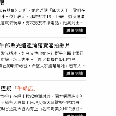
眼
像，哪種比較開心？田口淳之介表示自己還是喜
要反省的地方，但這樣針對社會經驗不足的年輕
《家有囍事》走紅，她也曾跟「四大天王」黎明在
沒死，就想繼續站在舞台上。」接著卡姐詢問
改，能讓這種惡質店家消失，也讓顧客受到保
陳三俠》表示，那時她才18、19歲，還沒選港
梨和也、赤西仁都是好友仍有聯繫。即使被問到有
或風俗勤務償還債務，也禁止以虛假的話術收
生意就去玩樂，有次男友不接電話，她氣到出門
很滿意。中國富婆卡姐特地到日本
牛郎店
看田口
億」等誇大
牛郎店
營業成績的廣告詞也被列入違
友，「 哪個女朋友會讓男朋友每天去大富豪、
帶遮蓋，顯示業界對此政策高度關注。一名
牛郎
繼續閱讀
眼界，而一進去男友批評，「妳看看妳，妳這個
朝健全經營邁進。」
牛郎店
），富豪朋友帶她晚上去消磨時間，說要
牛郎敗光遺產淪落賣淫拍謎片
沒反應。」陳淑蘭說，牛郎一靠過來就要她喝酒，
店
敗光遺產，如今又傳出她在社群平台曬出銀行
（你很有錢嗎？）」，這讓她傻眼，她覺得這只是浪費
烈討論。坂口杏里。（圖／翻攝自坂口杏里
PO出自己的收款帳號，希望大家能幫幫她，若有人願
憂心忡忡，沒想到有人想提供她援助時，她竟將
繼續閱讀
在2008年進入演藝圈，母親坂口良子是知名演
親過世後，坂口杏里沉迷
牛郎店
，揮霍母親留下的
動遭疑「
牛郎店
」
度海拍成人片、當應召女郎和酒店妹賺錢還債，
歡樂谷」在網上掀起熱烈討論，園方網羅許多帥
和跨性別男性格鬥家福島進一交往12天就閃婚，
。不過各大論壇上出現女遊客與歡樂谷的帥哥
以及會動手打人，因此才會離婚，而男方則是
歡樂谷近期因園內有上百名帥哥美女NPC爆紅
。豈料近日她在自己的IG上PO出收款的帳號，
動。在帥哥NPC中還有被評選出5大頂流男模
身體自主權，請撥打110、113法律扶助基金