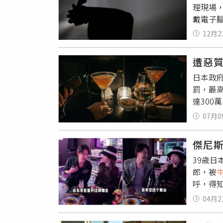
理現場，
法手段
戴電子腳
厚的丹
家
牛郎
圓。犯
12月2
實婚姻
被害人遭
加壓力
激烈交
遭惡
川重新
時起意
日本政
排。B姓
因此求
罰，最高
欺案件
受到牛
達300
勒頸方
女子因
會經驗
決書提
審理期
07月0
的女兒
液、噴
法走出
歸，並
如此高
氛一度
傑尼
工，而
對方的
開始新
39歲日
在玩線
顯示對
下，管
郎，被
求女兒
受到嚴
宗罕見
呼，得
即使女
大津地方
其在死
田口淳之
會怒吼
刑罰。
04月2
卡姐是
收入來
郎？他
13.9