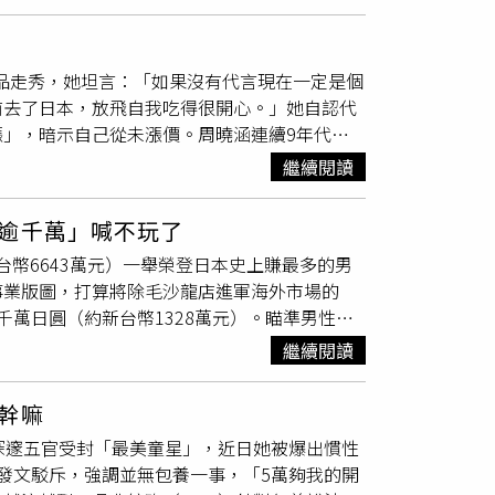
萬元），而她根本付不出錢。女高中生說，牛郎男友
台幣42萬元）。女高中生表示，她出賣自己的身
和精神疾病的復健治療。
牛郎店
長跟涉案牛郎也
品走秀，她坦言：「如果沒有代言現在一定是個
也有一名女公務員，也因為愛上牛郎，狂去店裡
前去了日本，放飛自我吃得很開心。」她自認代
幣174萬元），還請病假到風俗店工作。據悉，
」，暗示自己從未漲價。周曉涵連續9年代言
言人9年的周曉涵說自己已經習慣穿內衣工作時
繼續閱讀
，比基尼的褲子常常連屁股都露出來了，我不能
按摩，以及過度減肥反而瘦到胸部，「之後我都
逾千萬」喊不玩了
內衣工作時被注視。（圖／許方正攝）周曉涵
台幣6643萬元）一舉榮登日本史上賺最多的男
慎的「不吹蠟燭、不唱歌、不切蛋糕、不許
事業版圖，打算將除毛沙龍店進軍海外市場的
嘲：「我看起來太有距離感，很多人覺得我看
萬日圓（約新台幣1328萬元）。瞄準男性除
被拒絕很丟臉耶，小時候就覺得『管他的』，被
腳距離首都吉隆坡市中心約15分鐘車程的日式
被注視。（圖／許方正攝）在台灣鮮少有豔遇
繼續閱讀
容院，以及各式日本品牌精選店，而原定6月就要開
得被搭訕卻被朋友攪和，她說：「有一天晚上去喝
品牌「RBL」。（圖／擷取自RBL官網）
，很開心跑來跟我打招呼。」沒想到還沒能聊上
幹嘛
道上傳最新影片，透露他再次來到除毛沙龍店進駐的日
牛郎店
也沒機會去。首次和YouTuber合作，事前
深邃五官受封「最美童星」，近日她被爆出慣性
」。羅蘭指出，原先給了一筆2千萬日圓（約
反而覺得一切都很新鮮，跨出舒適圈的周曉涵表
G發文駁斥，強調並無包養一事，「5萬夠我的開
幕，想要收手卻被吃掉保證金，加上事先已經砸
路線，並向各大劇組導演喊話，目前最想挑戰演