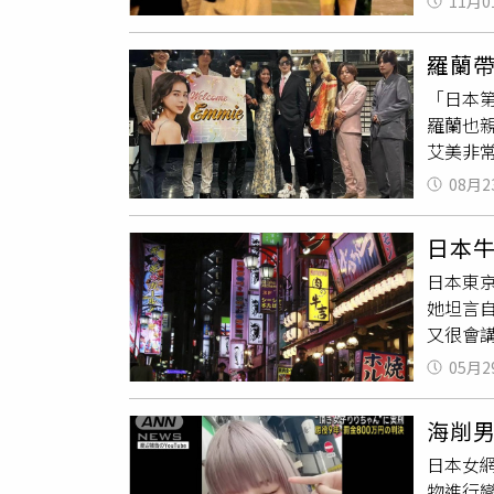
11月0
NPC
會：(0
NPC
羅蘭
盡是與
「日本
也會靠
羅蘭也
嗅到「
艾美非
侶般互
面前。
「賣色
08月2
生，也
目中的
日本
公關，
日本東
「因為
她坦言自
在我旁
又很會
的人生
工時很
05月2
帳，只
不想去
海削男
念頭。
日本女
倍。日
物進行戀
町牛郎