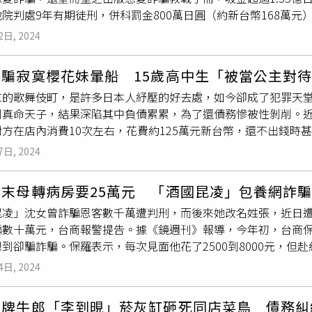
院判處9年有期徒刑，併科罰金800萬日圓（約新台幣168萬元
還債。Yu嘆，她現在還沒上岸，因為沒錢贖身，她不想賣，因為
：「如今對她只剩下憎恨，一定要把被詐騙的錢向她追討回來」。
工作，不懂自己當初為何踏進
牛郎店
。◎勇敢求救並非弱者，您的
2日, 2024
曾一個月替喜歡的牛郎進貢400多萬日元（約台幣84萬元），在
店的男性客戶匯錢給她度過難關，也從此開始了她的戀愛詐騙生
哄騙寂寞櫻花妹暈船 15歲高中生「被當公主對
搜尋好上手的獵物，先於2021年3月向1名50多歲男子謊稱欠債，
京的歌舞伎町，是許多日本人紓壓的好去處，如今卻成了犯罪天
2名男子被渡邊以同樣手法詐財，直到2023年8月，她共向3名
到真命天子，結果深陷其中負債累累，為了還債務慘被性剝削。近
，寫成了「戀愛詐騙教導指南」在網上販售，專門教年輕女姓如
對方在店內消費10次左右，花費約125萬元新台幣，還不出錢時
出賣肉體，只用社交軟體就能讓男生乖乖掏腰包進貢，推出後大受
主一樣對待」，讓她忍不住暈船。根據《產經新聞》報導，這名2
渡邊在著作中，分享了她與多名男人交往的經驗、教女生如何在
7日, 2024
日圓約62萬元新台幣，2023年4月至5月，他明知一名高一女學
表示有5種男性最容易受騙，第一種是孤獨的人，第二種是沒有特
酒類，少女在店內使用母親的信用卡與祖母的存款消費，總計花了
第四種是愛情經驗少的人，第五種則是有不擅長理財的人。渡邊還
癌末母轉病房要25萬元 「酒國昆凌」包養網詐
指出，為了討蓮士歡心，少女沒錢消費時還曾下海賣淫賺錢。少
先要充分瞭解對方，讓對方對自己產生信賴感，第二，要時時暗
昆凌」沈女曾詐騙恩客數千萬遭判刑，而後來她改名姓張，近日
滿18歲要與她結婚，透過甜言蜜語讓她暈船，但她後來發現，蓮
要在對方第一次出錢時「假裝」拒絕，第三則是在收下金錢後，
數十萬元，台商報警提告。據《鏡週刊》報導，今年初，台商保羅（
，不過蓮士落網時表示，身為男公關，當然要讓客人有心動的感覺
後，一名購買該教戰守則的20歲年輕女性因詐騙成功獲利約106
到卻騙詐騙。保羅表示，每次見面他花了2500到8000元，
後被警方依違反《風營法》嫌疑逮捕。日本惡質
牛郎店
猖獗，許
此被視為詐欺共犯。日本檢方於審理中指出，「犯嫌利用想找交
2萬元發生關係，對方卻不想再有往來，讓他覺得這跟嫖妓沒兩樣
賒帳，等她們付不出來時，就被對方逼迫下海、甚至被安排到海外
「透過詐欺手冊的發行，『莉莉醬』的稱號在社會上廣泛傳播，
4日, 2024
交易後又願意交往的妹，他原以為春天來了，沒想到張女曾用「酒
她的賒帳金額在2年內飆升到160萬圓，約34萬元新台幣，當
理，稱渡邊真衣起初也是被牛郎利用，她也有身為被害者的一面
000萬，最後她被判1年，緩刑2年。張女跟保羅說，她本來要
導引述日本女性支援團體說法，這些牛郎都會推薦身陷債務的女
都沒有我的容身之處」，並向被害者謝罪，稱「我背叛了被害者的
紅牌牛郎「李到晛」菸灰缸砸死同店菜鳥 債務糾