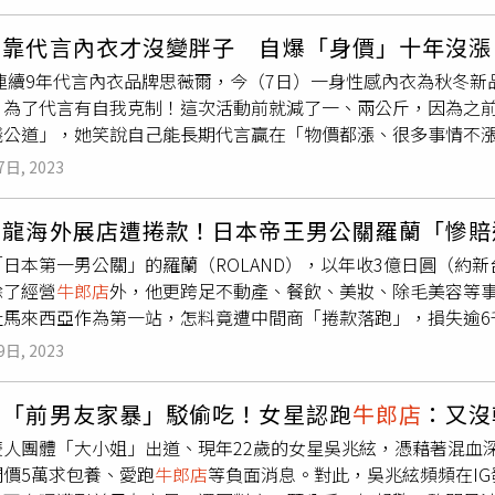
中生到店34天，酒水錢賒了173萬8700日幣（約新台幣36
賺錢，她2個月跟50多人發生關係，約賺了200萬日幣（約新
涵靠代言內衣才沒變胖子 自爆「身價」十年沒漲
骯髒的陌生人。事發後，女高中生已被送往醫院，接受身體檢查
連續9年代言內衣品牌思薇爾，今（7日）一身性感內衣為秋冬新
。店長稱，不知道女高中生只有17歲。此外，日本東京都國稅局
，為了代言有自我克制！這次活動前就減了一、兩公斤，因為之
因為負擔不起花費，才會下海賣淫，她賺了820萬日幣（約新台
錢公道」，她笑說自己能長期代言贏在「物價都漲、很多事情不漲
已被懲處停職。
牌，7日穿上該品牌秋冬新品走秀。（圖／許方正攝）成功接下代
7日, 2023
，她說：「說實在話，比基尼比內衣更露，內衣還比較有安全感
」已是「老鳥」的她不像前兩、三年因爲緊張還特地去做胸部的
沙龍海外展店遭捲款！日本帝王男公關羅蘭「慘賠
按摩時帶到胸部而已。」成功接下代言人9年的周曉涵已經習慣穿
日本第一男公關」的羅蘭（ROLAND），以年收3億日圓（約新
過39歲生日，礙於「逢9」她比起往年大肆慶生低調許多，更謹
除了經營
牛郎店
外，他更跨足不動產、餐飲、美妝、除毛美容等
對於即將奔4她很自在，因為怕痛不動卵，對於感情則是隨緣，自
址馬來西亞作為第一站，怎料竟遭中間商「捲款落跑」，損失逾6千
難追就算了。」她感嘆已經過了主動追愛的年紀，直言：「現在
，羅蘭計劃將旗下除毛沙龍品牌「RBL」打入馬來西亞市場，並落
找下一個！」成功接下代言人9年的周曉涵已經習慣穿內衣工作時
9日, 2023
「J Value Mall」，商場進駐多間餐廳、超市、麵包店、美
陣子和YouTuber「大高人Tommy」到日本拍攝影片時，難
毛沙龍店，卻硬是嘎然而止。瞄準男性除毛商機，羅蘭創立除毛沙龍
朋友一前一後走，正在看某間店時，裡面有兩個店員打扮得很潮
遭「前男友家暴」駁偷吃！女星認跑
牛郎店
：又沒
詐騙...6000萬日幣整個不見了！」羅蘭8日在YouTube頻
被朋友拉走，她氣喊：「可惡，可惜了！」就連一直好奇想去的
雙人團體「大小姐」出道、現年22歲的女星吳兆絃，憑藉著混血
中心後，發現商場人流稀疏、櫃位閒置率偏高，整個商場「鬧空城
知因為沒有預算，不僅沒有妝髮連酬勞都沒拿，但她並不在意，
開價5萬求包養、愛跑
牛郎店
等負面消息。對此，吳兆絃頻頻在I
442萬元）的保證金給大馬中間商，卻發現「RBL」無法依約開
下來暫時沒有打算街拍ON檔長劇，也和經紀人討論表演角色的新