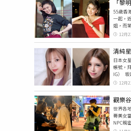
「黎
之介隨
獄」，
55歲香
歡當偶
人、逼
一起，
KAT-
護。」
姐，而
關傑尼
費，或以
找人，
淳之介
法行為
12月2
夜總會
店
經理
裝扮連
清純
叫些鴨
日本女
讓她感覺
帳號，
時間，
IG） 
意協助
12月2
對方信
員，出道
觀樂谷
遺產，
世界各
期間還涉
哥美女
豈料婚
NPC
不滿抱
後，園
「線上乞