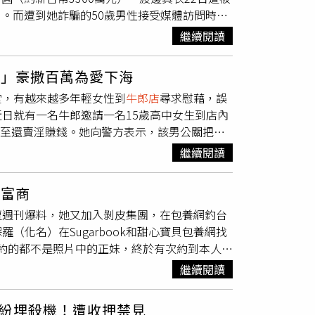
）。而遭到她詐騙的50歲男性接受媒體訪問時，
快崩潰了，她不知道怎麼重新開始，想回到原本
渡邊真衣在約20歲時，迷上了去
牛郎店
消費，
痛苦有人願意傾聽，請撥打1995
繼續閱讀
欠下難以償還的巨額債務後，她透過誆騙自己上
涯。此後，渡邊真衣開始透過風俗店與網路交友
待」豪撒百萬為愛下海
騙得1.17億日圓（約台幣2500萬元），後來
堂，有越來越多年輕女性到
牛郎店
尋求慰藉，誤
被害人詐取1.55億日圓。後來，她將相關經驗整
日就有一名牛郎邀請一名15歲高中女生到店內
何讓男子對自己產生好感，強調不用和對方見
甚至還賣淫賺錢。她向警方表示，該男公關把她
歡迎，收入近2000萬日圓（約台幣420萬
2歲的大學生、藝名「蓮士」的牛郎，每月可賺
不發生肉體關係的情況下，成功騙取男性的金
繼續閱讀
生未滿18歲，仍讓她到店內消費，還推薦點香檳塔
別興趣的人，第三種是從來沒有被別人依賴過
約6百萬日圓，約125萬元新台幣，據《富士新
指出，女孩在面對這種獵物時，要記住3大重
騙富商
女事後向警方表示，蓮士把她當公主對待，還聲
示自己的經濟環境不好，並向對方展現柔弱的一
遭週刊爆料，她又加入剝皮集團，在包養網釣台
士僅把她當搖錢樹，心灰意冷之下找了母親一起
要充分感激對方的付出，這樣才能滿足男性的虛
化名）在Sugarbook和甜心寶貝包養網找
，他聲稱不知道對方未滿18歲，否認嫌疑，而
5萬日圓（約新台幣225萬元）而被捕定罪，渡
但赴約的都不是照片中的正妹，終於有次約到本人，
多年輕女性明明沒有經濟能力，店家卻同意讓她
往對象的受害者的感情，是極其卑劣的犯罪」並
，還比較貴。有次，保羅遇到一個有極品外
賣淫。綜合日媒報導，先前一名20歲的受害女
其社會影響力不容忽視」。辯護律師則希望法官
繼續閱讀
國昆凌」名號詐騙。2015年她跟組頭男友設局
她付不出錢時，牛郎就主動詢問她是否要到海外賣
。在訊問被告時，渡邊真衣表示「不論在家裡或
跟台中群園集團總裁呂崇民兒子結婚但最後沒成，
性到東南亞、港澳或澳洲等地賣淫，部分與非法
感情，自己現在十分後悔」。名古屋法院22日
紛埋殺機！遭收押禁見