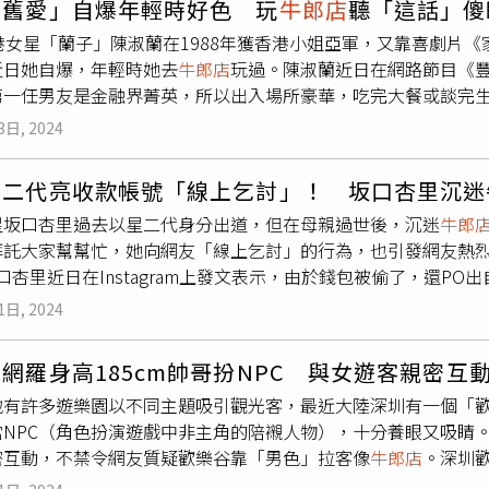
明舊愛」自爆年輕時好色 玩
牛郎店
聽「這話」傻
即切換「明星模式」，換上更亮眼的服裝。卡姐問他當牛郎跟偶
至今仍對男性感到強烈恐懼。而母親也強調，「我的女兒也有需
港女星「蘭子」陳淑蘭在1988年獲香港小姐亞軍，又靠喜劇片
像，「我喜歡音樂，喜歡唱跳，喜歡看到粉絲的笑容，只要我還
迫他們背債並進入風俗店，是很過分的行為。我希望透過這次法
近日她自爆，年輕時她去
牛郎店
玩過。陳淑蘭近日在網路節目《豐
TUN是否還存在時，田口微笑回答解散日期，並表示與前隊友龜
日本政府最新修正的《改正風俗營業法》除了禁止逼迫女性賣淫
第一任男友是金融界菁英，所以出入場所豪華，吃完大餐或談完
斯前社長喜多川的敏感問題，雖然尷尬他仍以微笑應對，令卡姐
戀愛感情為由誘導顧客消費。此外，帶有「No.1」、「年收○
更說，「你有你的工作餘興，不聽我的話就是死罪。」陳淑蘭念男
（左）表演。（圖／翻攝微博）
。據了解，名古屋榮商圈已有多家
牛郎店
將招牌上的字眼用黑膠
3日, 2024
...」男友說，「其實這個夜總會不是妳想的那樣」，也帶她去開
表示，「整個行業正受到嚴格檢視，我們會開始限制賒帳制度，
阿嬸洗廁所那些好過你！」陳淑蘭也透露，她去過北京的鴨店（
星二代亮收款帳號「線上乞討」！ 坂口杏里沉迷
給她，都是19、20歲的牛郎，「我這麼好色的人，不知為何都
星坂口杏里過去以星二代身分出道，但在母親過世後，沉迷
牛郎
很差，有次還有日本模特兒牛郎問她，「Are you rich？
拜託大家幫幫忙，她向網友「線上乞討」的行為，也引發網友熱
漂亮的男生內在無養分。
坂口杏里近日在Instagram上發文表示，由於錢包被偷了，還
｢什麼都願意做」，坦言目前生活宛如地獄一般，讓不少網友看了
1日, 2024
用卡資訊公開，讓外界看傻眼。頂著星二代頭銜出道的坂口杏里，
40年在演藝圈有一席之地，2013年過世，享年57歲。不料母
網羅身高185cm帥哥扮NPC 與女遊客親密互
結果導致自己負債累累。生活似乎過得很辛苦的坂口杏里，曾一
地有許多遊樂園以不同主題吸引觀光客，最近大陸深圳有一個「
及對牛郎恐嚇取財被捕，所幸獲得不起訴處分。她也在2022年
當NPC（角色扮演遊戲中非主角的陪襯人物），十分養眼又吸睛
姻僅維持短短2個月就告吹。當時坂口杏里指控男方經營酒吧欠債
親密互動，不禁令網友質疑歡樂谷靠「男色」拉客像
牛郎店
。深圳
怨坂口杏里控制欲強，甚至鬧到客人不敢光顧酒吧，讓他無法忍受
內遊樂設施都不是重點，有許多遊客慕名前往排隊跟NPC合影或互
討」的操作也讓大家看傻眼。CTWANT提醒您：拒絕家暴，尊重