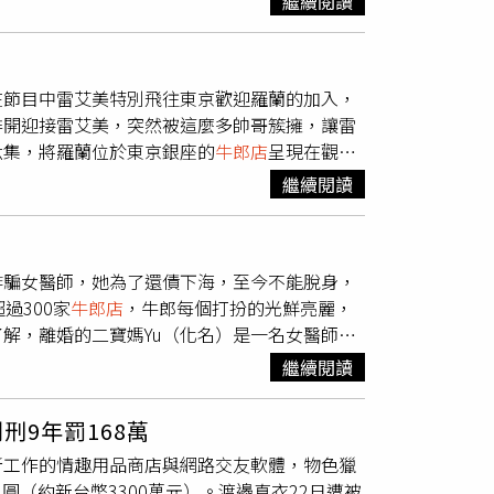
繼續閱讀
不重要了。深圳歡樂谷因為請來大批帥哥美女
現，網上越來越多女生分享到歡樂谷的遊玩照，
客心花朵朵開；而有些帥哥NPC除了有長相，
在節目中雷艾美特別飛往東京歡迎羅蘭的加入，
肉，讓女遊客們看了全沉淪。不僅如此，歡樂谷
排開迎接雷艾美，突然被這麼多帥哥簇擁，讓雷
就會由園方隨機分配帥哥NPC，兩人可以像情
六集，將羅蘭位於東京銀座的
牛郎店
呈現在觀眾
的，這種靠男色創造話題和拉客的方式，宛如
都表現出自己的誠意逗客人開心，真心去關心女
繼續閱讀
團長。（圖／三立提供）雷艾美則表示能成為節
在自家公關店時，才發現羅蘭不愧是日本第一男
自己超級緊張，但羅蘭就立刻給她十足安全感，
詐騙女醫師，她為了還債下海，至今不能脫身，
帥哥一兩位，我會去偷看，但是放7個大帥哥
過300家
牛郎店
，牛郎每個打扮的光鮮亮麗，
艾美透露，這次會答應當應援隊隊長，有他自己
解，離婚的二寶媽Yu（化名）是一名女醫師，
。
昂貴的酒，帳單都是數千美元，最後Yu沒錢付
繼續閱讀
還錢，她回不知道，牛郎要她去國外賣身，但她
還債，每當她疲累時，她感到無助，甚至有輕生
刑9年罰168萬
200萬），救援團體說，去年受害者爆增5
所工作的情趣用品商店與網路交友軟體，物色獵
跟牛郎有未來，成為惡性循環。一名東京歌舞伎
圓（約新台幣3300萬元）。渡邊真衣22日遭被
稱，儘管禁止賒帳，賣淫集團還是能幫墊錢，讓