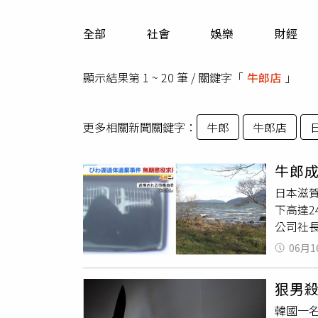
人物
汽車
全部
社會
娛樂
財經
專欄
房產新勢力
顯示結果第 1 ~ 20 筆 / 關鍵字「
牛郎店
」
更多相關新聞關鍵字：
牛郎
牛郎店
牛郎成
日本滋
下高達2
公司社長
認定其
06月1
郎店
殺人
作，長
狠男殺
了追捧
韓國一
至擔心