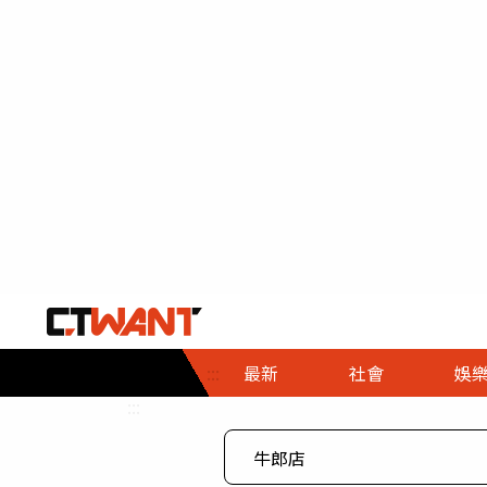
社會首頁
娛樂首頁
財經首頁
政
:::
最新
社會
娛
時事
即時
熱線
:::
直擊
大條
人物
調查
專題
３Ｃ