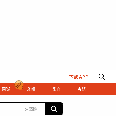
下載 APP
國際
永續
影音
專題
⊗ 清除