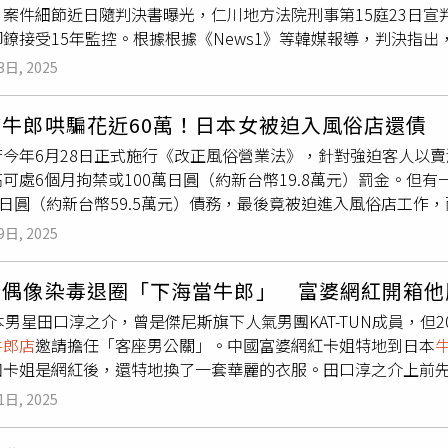
案件細節近日隨判決書曝光，仁川地方法院刑事第15庭23日宣
取得大量現金。檢方表示，市橋由衣最終找上經常光顧風俗店的4
鐐接受15年監控。根據根據《News1》等韓媒報導，判決指出
羽正美身上。案發時，兩人先將丹羽誘出，再以勒頸方式將其殺害
店
工作時，結識年長他9歲的受害女子B某。B某離婚後獨自扶養
案所得大部分流入市橋手中。之後兩人為了掩蓋罪行，又將被害
3日, 2025
關係。然而，2017年A某因非法居留身分遭日本強制遣返後，開
殺害後棄屍琵琶湖，案件在日本引發高度關注。（圖／翻攝自TBS
，迫使B某一度試圖斷絕聯絡。隔年，B某因母親住院返韓探視時
鋒。檢方指出，市橋由衣為了滿足自己在
牛郎店
揮霍的需求，不
質牛郎哄騙花近60萬！日本女被迫入風俗店還債
同居。由於B姓因曾海外長期居留而遭註銷戶籍，無法開設銀行帳
，而是經過討論後付諸實行的犯罪行為，「被告滿腦子只想到自
府今年6月28日正式施行《改正風俗營業法》，針對強迫客人以
姐姐曾因聯絡不順向警方申報失蹤，惟其後再遭被告干涉且失去聯繫
處無期徒刑。辯護律師則主張，兩人原本曾一度放棄犯案，並非
可處6個月拘禁或100萬日圓（約新台幣19.8萬元）罰金。但
即將面臨判決，與B姓飲酒後發生爭執。當B姓表示想返回兒子身
郎文化影響，呈現類似依賴症狀，且年僅29歲，仍有矯正與重返
萬日圓（約新台幣59.5萬元）債務，最後竟被迫進入風俗店工
式將B姓殺害。爾後，被告未報案，反而將B姓遺體留置於兩人原
沉迷
牛郎店
欠下2400萬日圓債務，涉嫌聯手男客殺害不動產公司社長
的年輕人背負巨額債務，我無法原諒」。《讀賣新聞》報導，這名
及，被告在屍體腐化後，為防止惡臭外洩，採取各種掩蓋措施，
間，被害人女兒的陳述書也在法庭上宣讀。她表示，雖然父母早
9日, 2025
是一名專門學校學生，個性低調也沒有晚歸的習慣，是個喜歡動
灑方向劑、點燃芳香物，並長時間開啟冷氣與電風扇促進空氣循
傷痛，「失去的生命永遠不會回來，希望被告能真正面對自己的
經常唉聲嘆氣地滑著手機。母親提到，她某天突然收到女兒傳來
強度試圖掩蓋腐敗氣味的行為延續約3年6個月。期間，被告除了
沉重。面對家屬控訴，市橋由衣在最後陳述時低聲表示，自己會
斯偶像染毒退圈「下海當牛郎」 富婆網紅開箱他
她驚訝之餘進一步詢問後，女兒才坦承自己因在
牛郎店
積欠債務
心情。不過，大津地方法院認為，市橋由衣與加藤徹雖曾短暫打
的交往並育有一女，過著表面正常的雙重生活。直至2024年6月
本男星田口淳之介，曾是傑尼斯旗下人氣男團KAT-TUN成員，但
上遊戲時結識該名牛郎。母親指出，女兒與牛郎開始吃飯之後，
金錢有極深執念。法官指出，被告為償還債務並維持沉迷
牛郎店
理員於翌月察覺房內有異味且聯絡不上原住戶，遂通報警方。警
牛郎店
邀請擔任「客座男公關」。中國富婆網紅卡姐特地到日本
到店內捧場。女兒剛開始一兩次受邀時還覺得新奇有趣，但牛郎
厲譴責，因此駁回辯方主張，判處市橋由衣無期徒刑。至於共犯
藏屍命案。法院在宣判時指出，被告長期隱匿屍體且以各種方式
知卡姐是網紅後，還特地換了一套華麗的衣服。田口淳之介上前
兒表示無法負擔，對方仍強迫由女兒付款，並稱女方實在沒錢，
法院16日針對轟動全國的
牛郎店
殺人棄屍案宣判，主嫌遭判無期徒
後依然被囚禁於案發地無法解脫，對受害者家屬造成極大傷痛，
介繼續追問「妳知道傑尼斯、KAT-TUN嗎？」同時也不忘推
催促「趕緊付錢」，並頻繁傳訊息要求女兒回店消費，導致女兒
1日, 2025
網紅，進去換了套華麗的服裝。（圖／翻攝微博）卡姐帶著翻譯
還債。母親沉痛表示，女兒在
牛郎店
總共花約300萬日圓（約新台
笑說：「我沒想過，我很有名，在東京巨蛋開過演唱會」，卡姐
萬元）是「賒帳金」，即
牛郎店
容許之後付款的費用。她對此說，