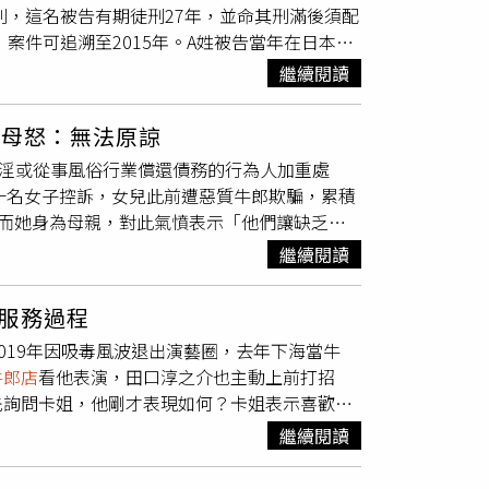
判，這名被告有期徒刑27年，並命其刑滿後須配
7歲男客加藤徹，兩人共謀將目標鎖定在資產豐
，案件可追溯至2015年。A姓被告當年在日本一
，奪走現金卡及財物後，陸續提領約400萬日
兒子，兩人交往後於隔年返韓共同生活，形成事
人遺體運往滋賀縣琵琶湖棄屍，企圖毀滅證據。
繼續閱讀
始對B某展現高度控制與依附行為，頻繁聯繫並施
 NEWS DIG）庭審期間，檢辯雙方針對量刑
，A某竟奪走她的護照，限制其行動，兩人在仁
惜策劃強盜殺人，犯案手法殘忍且執拗，並非臨
 母怒：無法原諒
戶或申辦手機門號，生活完全受限於被告安
己，被慾望與金錢支配，毫無值得同情之處」，
賣淫或從事風俗行業償還債務的行為人加重處
。到了2021年1月10日，A姓被告因涉及詐
從一開始就完全漠視被害人生命；加上市橋長期
有一名女子控訴，女兒此前遭惡質牛郎欺騙，累積
邊時，被告因恐懼失去控制與經濟包袱，當場以
社會的可能，因此希望法院量處20年有期徒刑。
作，而她身為母親，對此氣憤表示「他們讓缺乏社
先共同居住的原룸內，開始長期的藏屍行為。判
奪財。（圖／翻攝自TBS NEWS DIG）案件
家住愛知縣、年約50多歲的母親表示，20多歲
包括每日往屍體與房內潑灑漂白水與清水混合
年離婚，但父親遭殺害至今已兩年，家人始終無
繼續閱讀
漫的普通女孩，但女兒從某段時期開始莫名晚
環。當屍體孳生蛆蟲時，更以殺蟲劑噴灑驅除。
所作所為，承擔應有責任。」這段內容讓法庭氣
的訊息，對方表示要搬離家中去外地從事家務
藏屍外，仍正常出入原룸並偶爾返回查看，甚至
記住被害人女兒的話，未來持續反省，不會忘記
服務過程
，被迫進入風俗店工作還債。女兒表示，自己是
消犯意，但之後仍在兩天內重新執行犯罪計畫，
被告因詐欺被拘押，在無人繳納租金與公用費用
2019年因吸毒風波退出演藝圈，去年下海當牛
男方才坦白職業為牛郎，並以「戀人」為名義要
的生活，不惜奪走他人性命，犯行極度自私且應
方進入房內後，確認屍體已腐敗嚴重，才揭開此
牛郎店
看他表演，田口淳之介也主動上前打招
不久後開始在店內自行加點數萬元等級的酒水，
加藤徹的案件，目前仍由法院另案審理中。日本
掩蓋惡臭的行為，不僅剝奪受害者的尊嚴，也使
先詢問卡姐，他剛才表現如何？卡姐表示喜歡，
也可借錢還債，當女兒還款進度延後時，牛郎還
刑。（圖／翻攝自TBS NEWS DIG）
亦嚴重違背人性尊嚴與社會秩序，必須處以嚴厲
銷飲品，卡姐也大方開瓶酒捧場。田口淳之介得知
因感到被監視而不敢拒絕，最後只能靠風俗店的
繼續閱讀
到
牛郎店
，問田口淳之介之前是否有想過會當牛
幣59.5萬元），其中約70萬日圓（約新台幣
說自己是網紅，給他看了自己的帳號後，田口淳
女兒將那段在風俗店工作的經歷形容為「地