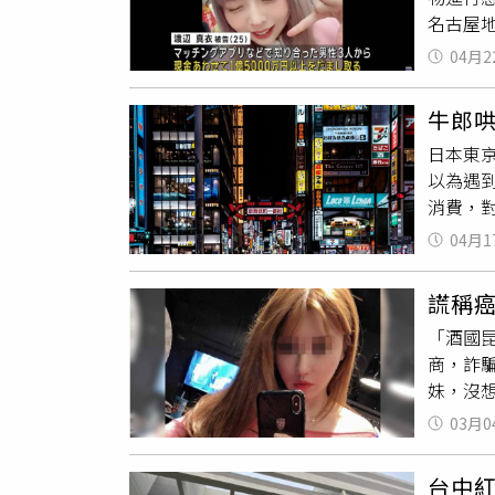
名古屋地
人下海
還表示
正常的
04月2
最多時
班風俗
牛郎
軟體開始
日本東
還有另外
以為遇
理成冊
消費，
面、不用
當「公
元）。
04月1
300萬
錢。她
和高級
的人，
謊稱
聞網》
點，首
「酒國
稱等她
面，但
商，詐騙
去報警
榮心。之
妹，沒想
蓮士最
邊也因
他給了
們高額
強調，
03月0
貌，性
性透露，
從寬處
騙富商4
淫。報
學校，
台中