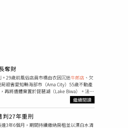
長奪財
判。29歲前風俗店員市橋由衣因沉迷
牛郎店
、欠
殺害愛知縣海部市（Ama City）55歲不動產
再將遺體棄置於琵琶湖（Lake Biwa）。法院
刑。日本大津地方法院16日針對轟動全國的
牛
繼續閱讀
DIG）根據起訴內容，市橋由衣案發前在風俗店工
經濟狀況惡化仍無法停止消費。庭審揭露，她為
判27年重刑
取金援。檢方指出，她因欠款問題愈滾愈大，甚
長達3年6個月，期間持續繳納房租並以漂白水清
自己在
牛郎店
的關係與地位，因此開始盤算以非