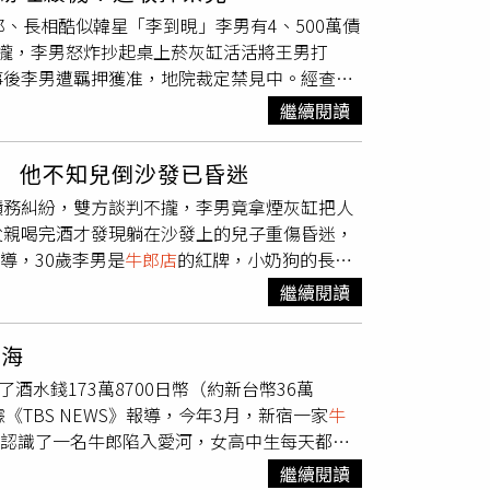
保羅表示，如果張女認識這些大人物，他多花錢
賣淫。有些女性聽從對方的建議出國後，就此下
好感，接著再利用受害者的善意狡猾犯罪，因此
、長相酷似韓星「李到晛」李男有4、500萬債
病房。而保羅不敵張女的淚水攻勢給了25萬，
依據法律適當處理這項問題，而日本首相岸田文
報收入，同時還欠稅4000萬日圓（約台幣845
攏，李男怒炸抄起桌上菸灰缸活活將王男打
張女被拒絕，而她冒用呂崇民兒子名義發簡訊給
實際前往男公關店指導、宣導《消費者契約法》
「我討厭她，或者更確切地說，我對她只剩下了
事後李男遭羈押獲准，地院裁定禁見中。經查，
跟很多女生聊，為什麼要假裝對我認真？」而保
康，請勿酒駕未滿18歲者禁止飲酒 15歲櫻花妹
劇「黑暗榮耀」人氣男星李到晛，入行近10
月中旬報案並對張女提告。
繼續閱讀
男與李男都是同店牛郎，疑似一開始王男僅向李
4、500萬元，今年1月間李男約王男前往某
 他不知兒倒沙發已昏迷
間王男父親還被李男找去要求「子債父還」談
債務糾紛，雙方談判不攏，李男竟拿煙灰缸把人
起案件才曝光。醫院指出，王男頭部遭到重擊，
父親喝完酒才發現躺在沙發上的兒子重傷昏迷，
宣告不治。全案詢後，李男被依《傷害致死
導，30歲李男是
牛郎店
的紅牌，小奶狗的長相
剛入行，在同間
牛郎店
工作。據了解，王男日前
繼續閱讀
怎料到過程中，雙方一言不合，李男竟拿起菸灰
男的父親到場喝酒，疑欲要其父親還債。而王男
下海
，趕緊將人送醫。不過王男因傷勢過重，搶救後
水錢173萬8700日幣（約新台幣36萬
至於詳細案情仍有待警方調查釐清。
《TBS NEWS》報導，今年3月，新宿一家
牛
因為認識了一名牛郎陷入愛河，女高中生每天都會
他必須靠女子的力量，成為店裡的第一名。據了
繼續閱讀