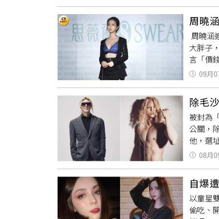
解，女高
要她下海
周曉
體，給
周曉涵
被逮捕
大胖子
消費，但
言「價
去年她
內衣品
09月0
被注視
接受。
除毛
是全身
被封為「
上月剛
公關，
願」，
他，選
起來很
毛商機
拒絕就
08月0
購物中心
的她，前
幕的除
酒，跟
自爆
「完全被
幾句就
以童星
式購物
就被告
偷吃、
新台幣
示，接