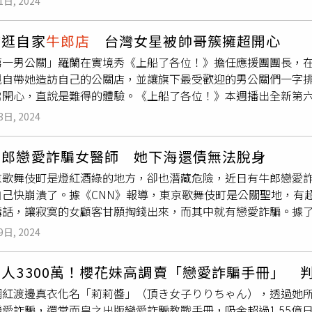
1日, 2024
，不少女遊客只要見到他們一面就心滿意足，有沒有在園區遊玩都
2)412-8518 坂口杏里傳出在線上進行乞討。（圖／翻攝自X）
在網上引發熱議。（圖／翻攝自微博／深圳歡樂谷）不過有網友發
帶逛自家
牛郎店
台灣女星被帥哥簇擁超開心
帥哥NPC親密互動，有的給抱抱，還有雙手十指緊扣，讓不少女遊
第一男公關」羅蘭在實境秀《上船了各位！》擔任應援團團長，
打扮像是薄紗、無袖背心或其他稀少布料的服飾，展現身上的肌
親自帶她造訪自己的公關店，並讓旗下最受歡迎的男公關們一字
男色文化」的商機，還推出「盲盒男友」的活動，女遊客參加活動
常開心，直說是難得的體驗。《上船了各位！》本週播出全新第
動。但歡樂谷的行銷手法，遭不少網友質疑背離遊樂園的真正目
羅蘭表示，外界對公關這行業看法比較極端，但他發現每位公關
」的
牛郎店
，說不定已遊走在法律邊緣。
3日, 2024
是一種本事。羅蘭（左）在實境秀《上船了各位！》擔任應援團
代表去拜訪羅蘭時，自己有一點點驚訝和驚喜，但看到羅蘭出現
牛郎戀愛詐騙女醫師 她下海還債無法脫身
因為他完全知道女生在想什麼、需求是什麼。雷艾美說一進去時
京歌舞伎町是燈紅酒綠的地方，卻也潛藏危險，近日有牛郎戀愛
我在台灣，或者在其他國家我沒有去過任何的男公關店，平時看到
己快崩潰了。據《CNN》報導，東京歌舞伎町是公關聖地，有超
邊還是第一次，原來日本男公關都非常的年輕」。而羅蘭也向雷
講話，讓寂寞的女顧客甘願掏錢出來，而其中就有戀愛詐騙。據了
哲學，羅蘭表示：「說出來會被嘲笑的夢想，才有實現的價值」
長，而她下班都去
牛郎店
，牛郎給她戀愛感又噓寒問暖，慫恿她開
9日, 2024
好背債。Yu說，她一見到牛郎就心跳加速。Yu說，牛郎問她要怎
。怎料，Yu最後還是被牛郎賣給賣淫集團，她去香港跟澳門接客
人3300萬！櫻花妹高調賣「戀愛詐騙手冊」 判
據了解，類似賣身的案例在日本不算罕見，有人欠1千萬（約新台幣
網紅渡邊真衣化名「莉莉醬」（頂き女子りりちゃん），透過她
本參議員鹽村文夏表示，戀愛詐騙讓許多女性被洗腦，以為真能
愛詐騙，還堂而皇之出版戀愛詐騙教戰手冊，吸金超過1.55億日
表示，他不會強迫客人消費，而半強迫消費已成為常態。還有人