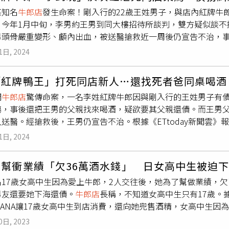
也很照顧她，而前台中市議長張清堂是她三哥，一路看她長大。
勾結的傳播公司，並與這些男公關合作，安排欠債的女性到海外
認為，渡邊巧妙地假裝對受害者有意思，讓受害者對她產生浪漫
某知名
牛郎店
發生命案！剛入行的22歲王姓男子，與店內紅牌牛郎
算。但上月1日，張女打給保羅，說癌末的母親要25萬元轉住安寧
。針對這樣的情況，日本厚生勞動大臣武見敬三先前表示，將會
有期徒刑，併科罰金800萬日圓。此外，因渡邊詐騙得手後沒有申
。今年1月中旬，李男約王男到同大樓招待所談判，雙方疑似談不
女又盜刷他的卡，又要他花10萬元到
牛郎店
幫她弟做業績，這次
會接受質詢時稱，政府將與相關單位更緊密合作、加強取締。並
。日本媒體在法庭外採訪了遭到詐欺的50歲男子，該男子表示：
男頭骨嚴重變形、顱內出血，被送醫搶救近一周後仍宣告不治，
希望他先墊15萬。最後，保羅匯錢才發現被騙，而張女嗆，「你
相關對策。 CTWANT提醒您：飲酒勿開車！飲酒過量，有害健
我只想說，我要把我被詐騙的錢全部追回來。」
牛郎店
藏身在台中鬧區大樓內，李男長相俊美、皮膚白皙，酷似韓
養網聊天的那些妹，都是「代聊公司」的員工。目前，保羅已於2
公主對待」暈船牛郎還為愛下海。（圖／翻攝自X）
1日, 2024
牛郎界小有名氣，擁有許多忠實女顧客。據了解，22歲的死者王
十萬元左右，雙方簽下本票，孰知利滾利，導致欠債滾成雪球，飆到
「紅牌鴨王」打死同店新人…還找死者爸同桌喝酒
協商，雙方疑似發生爭執，李男盛怒下持菸灰缸猛K王男頭部，期
間
牛郎店
驚傳命案，一名李姓紅牌牛郎因與剛入行的王姓男子有
父發現兒子頭部重傷送醫，後續醫院發現情況不對通報警方，整
傷，事後還把王男的父親找來喝酒，疑欲要其父親還債。而王男
內出血、腦腫脹，臉部腫脹難以辨認，經搶救數日後，於1月下旬
送醫。經搶救後，王男仍宣告不治。根據《ETtoday新聞雲》報
送台中地檢署。檢方聲押獲准，目前李男羈押禁見中。
演出韓劇《黑暗榮耀》的男星李到晛。而死者為22歲王姓男子，
1日, 2024
借錢，債務利滾利到500萬元，無力償還，雙方因此相約談判。
王男，把人打到重傷。李男第一時間沒有把人送醫，反而找來王
郎幫衝業績「欠36萬酒水錢」 日女高中生被迫
開始還沒有發現倒在沙發上的兒子已重傷，直到人叫不醒才知道
17歲女高中生因為愛上牛郎，2人交往後，她為了幫做業績，欠了酒
不治。全案依傷害致死罪偵辦，據悉，目前李男已被羈押禁見，
男友還要她下海還債。
牛郎店
長稱，不知道女高中生只有17歲。據
RCANA讓17歲女高中生到店消費，還向她兜售酒精，女高中生
女高中生表示，她跟牛郎一起外出，讓她有約會感。牛郎表示，
0日, 2023