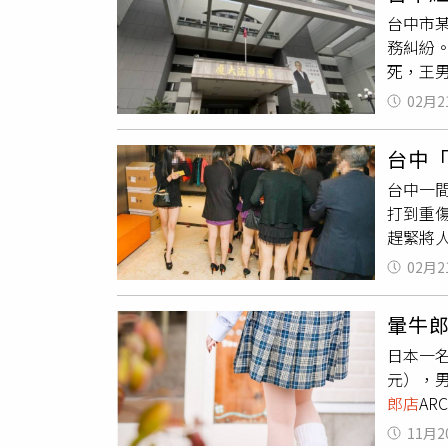
呂現在
團體有
審理後
台中市
也算划
落不明
判她9年
務糾紛
之後張
雄在國
萬元）
死，王
保羅，
等，加強
仇恨。
該知名
羅在包
「被當
02月2
年，在
借款幾
台中
招待所
台中一
判，王
打到重
導致顱
趕緊將人
罪》移
神似曾
02月2
向李男
缸猛砸
暈牛
父親一
日本一名
仍宣告
元），
郎店
A
光顧。
11月2