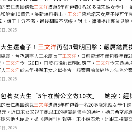
請律師為其進行相關程序，自應尊重法院不公開的審理程序，以
億的宏仁集團總裁
王文洋
遭爆5年前包養1名20多歲宋姓女學生
重司法程序，也會由三位訴訟代理律師向法院陳述意見，並交由法
出和解金10億元。最新爆料指出，
王文洋
曾承諾宋女產子後可年領
先生的個人隱私，與社會公益無關，對於宋姓母女一再刻意向媒
00萬，讓王十分不滿，最後翻臉不認帳。對此，律師提出專業見解
會對「程序公平」、「不公開審理」的制度設計造成不利影響。
關係，不僅從來不避孕，還非常自私，就連經期來也要做，甚至
不法情事，
王文洋
將會依法律維護自身權益。此外，兩性作家欣
0日, 2025
方還嗆「理由怎麼那麼多，本來就是在賣的」，且王曾承諾她產子後
守承諾的基本，按時付款，應該是有的，「只是宋母女2人妳們真
認帳，決定討回公道。律師林智群在臉書分享看法，認為雙方一
拿到的錢反而更少，「4千萬掰掰，加加起來恐怕幾百萬不到也不
女大生還產子！
王文洋
再發3聲明回擊：嚴厲譴責
老闆說只有兩個選擇，一個是流掉，一個是生下來，生下來的話，就
團總裁、台塑創辦人王永慶長子
王文洋
，日前遭爆不僅包養年僅2
年），如果沒什麼變故，應該可以給到22歲沒問題。（大老闆講
波，
王文洋
今（20日）再發布律師聲明回應了。
王文洋
今天透過
00萬元，還覺得自己的小孩應該獲得跟正宮子女一樣的待遇，搞
事人
王文洋
於去年接獲宋女之母提告，該案目前業經地方法院分案
料包養過程（既然是買賣關係，不應該保密嗎？）看起來是女生
由宋母向法院聲請停止宋女的親權，地方法院裁定停止宋女親權
，談了感情，生了小孩，想一次拿4000萬元（小孩需要一次用
0日, 2025
該案未成年子女的監護人，並無權利於法院程序主張權利。二、本
賣關係，卻自以為自己小孩應該過上正宮小孩的生活？
王文洋
算
審理程序採不公開原則，因案件已經在法院審理，且宋母已委請
萬、10萬扶養費，
王文洋
承諾的每年200萬元，其實已經高於法
洋
包養女大生「5年在辦公室做10次」 她控：經
序，以保障未成年子女的利益。關於本案本所當事人
王文洋
先生
億的宏仁集團總裁
王文洋
遭爆5年前包養一名20多歲宋姓女學生
述意見，並交由法院審理判斷。三、本件新聞報導事件，均屬本
億元。近日宋女又說了她跟王的結識到懷孕的過程，她只希望能還
於宋姓母女一再刻意向媒體爆料、意圖誤導媒體報導影響法院的
經期來他也硬要。據《鏡週刊》報導，宋小姐表示，她跟王相識交
制度設計造成不利影響。
王文洋
先生嚴厲譴責上述行為損害其隱
關係，之後在近10次地點都在宏仁集團新舊辦公室。宋小姐說，
權益。
0日, 2025