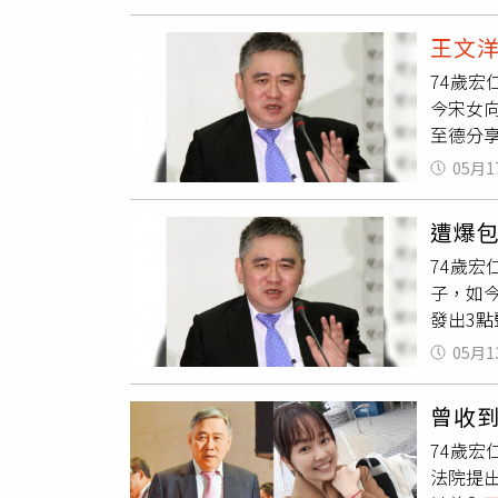
吃大餐
示，王
王文
年，但
74歲
回公道
今宋女
舒服拒
至德分
儘管宋
文，如
分貌美
05月1
小孩，
億根本
遭爆
應和解
74歲
文洋
的
子，如
王至德
發出3
所以才
王文洋
合，不
05月1
今小孩
律師提
拒絕認
定小孩
曾收
金，雙
妹明知
74歲
洋
先生
發生過
法院提
事務所
是詐欺