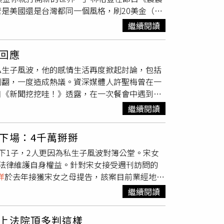
也強調，本件新聞報導事件與社會公益無關，對
是美國還是台灣都同一個風格，刷20美金（約
，對大老闆來說是好處，女方會列出每月希望的
繼續閱讀
養網上每個都是大學妹，但是看她樣子又不像，
生會回比較慢，而該案的學生妹稱沒性經驗，他
回應
言「賭博的爸，生病的媽，讀書的弟弟，破碎的
私生子風波，他的感情生活再度掀起討論，包括
波，
王文洋
發聲明回，該案是「家事事件」，審
鬧翻，一度造成熱議。資深媒體人許聖梅曾在一
，而他也批母女刻意跟媒體爆料影響判決，損害
目《新聞挖挖哇！》透露，在一次餐會中遇到
王
？因為你身為王家的富二代」，
王文洋
當下鬆
繼續閱讀
會聽
王文洋
回答感情生活，許聖梅接著問，「那
更接近恩情或親情，因為在他念書、研究所時期
下場：4千萬掰掰
親就說，「你們都已經認識這麼久了，是不是就
下1子，2人更因為私生子風波對簿公堂。宋女
洋
前妻陳靜文（右圖）。（圖／報系資料照）至
法律維護自身權益。針對宋女接受週刊訪問的
係發展，但這段緣份跟刻骨銘心的愛情也不一
洋
於去年接獲宋女之母提告，該案目前業經地方
不是真正的愛情」。
法院聲請停止宋女的親權，地方法院裁定停止宋
繼續閱讀
年子女的監護人，並無權利於法院程序主張權
程序採不公開原則，因案件已經在法院審理，且宋
上法院頂多判這樣