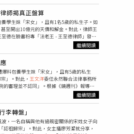
，王對她冷漠，甚至報警要把她轟走。宋小姐表
承諾她產子後可年領200萬到小孩20歲成
 律師揭真正盤算
經期來也要做，還要她用嘴服務，所以她決定討
包養學生妹「宋女」，且有1名5歲的私生子。如
生關係都是到辦公室，而她生完小孩後因為身體不
甚至開出10億元的天價和解金。對此，律師王
，她擔心長相曝光後，王會找人報復。報導稱，
至德在臉書粉專「法老王 - 王至德律師」發
雙手，但還是不難看出她的肌膚白皙，臉龐也十
的應該是希望學生妹可以不要再要求
王文洋
認領
去年進入審理。
繼續閱讀
了，小孩還是可以再來要求
王文洋
認領，那這10
本不需要給學生妹10億，所以基本上他不可能答
回應
王文洋
的，這10億元根本不用付，如果小孩是
王
體爆料包養學生妹「宋女」，且有5歲的私生
費，至少實務上很難看到這麼高額的扶養費」。
歸宗」。對此，
王文洋
委任永然聯合法律事務所
學生妹可能是怕
王文洋
打死不配合作DNA鑑定，
院的審理並不認同」。根據《鏡週刊》報導，
鑑定的話，原則上法院也不會強迫
王文洋
要配
名男孩，因當時仍在學，由其母親代為照顧，如
小孩是他的，所以才會給錢但是不配合鑑定」。
繼續閱讀
責。然而，
王文洋
不認為孩子是他的親生骨肉，
鑑定，結果法官直接以生父不配合鑑定為由，判
日前為此開庭調解，女方開價逾10億元和解
妹的行為是否成立詐欺？王至德認為，除非學生
行李轉盤」
事務所發出3點聲明如下：一，本所當事人
王文
。王至德進一步說明，如果學生妹真的跟
王文洋
風波，一名自稱與他有過親密關係的宋姓女子向
師除委任楊芳婉大律師，另亦委任永然聯合法律
是
王文洋
的，最多也只是敗訴而已，根本談不上
「認祖歸宗」。對此，女主播廖芳潔就分享，
程序。二，本案是家事事件，依《家事事件法》
的骨肉，讓他流落在外也不太好，如果不是自己