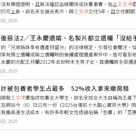
方沒有舉證證明，且無法確認血緣關係或扶養事實，加上
王文洋
感受到每位家長都懷抱著相同的期待。她對廟方準備的供品也留
案仍可上訴。該名宋女過去表示，與
王文洋
交往5年，且交往期間
自代表不同祝福，讓她覺得十分新鮮有趣，也因此學到不少傳統
面以後，便被帶往
王文洋
位於信義區的豪宅發生性關係，後續2人
意分享給大家，並推薦準備考試或升學的學生，如果有機會到台
0日, 2025
女曾說，
王文洋
過去承諾生下孩子後，將會每年支付200萬扶養
過程，佐藤麻衣日前曾分享，日本有一句話說：「考國中，也是
定透過宋母進行提告，並開價10億元求和解。宋女一方主張，宋
閱國小五年級教材，沒想到如今的課程內容比自己小時候難上許
無後惡法2／王永慶遺孀、名製片都立遺囑「沒給
相關費用，但
王文洋
對於其指控均否認，包括曾與對方發生性關係
一樣！」她坦言，育兒真正的挑戰不只是陪孩子念書，還包括替
有的「兄弟姊妹享有遺產特留分」的法律規定，引發社會關注，
關係複雜，不僅使用包養網站，且認識的客戶多達2人以上，也曾
重孩子想法之間取得平衡，每一項都需要耐心與智慧。事實上，佐
蘭等有預立遺囑或無立遺囑時的後續處理遺產案件中，皆可看到相關
與他無關。案經審酌後，法官認為宋女一方所提出的相關證物雖
問時，也首度較完整談到與王泉仁的婚姻歷程。她坦言，婚後甜
永慶的元配王月蘭2012年去世時未生育子女，其遺囑將全部遺
出與
王文洋
發生性關係的時間點，而根據女方所提出的錄音，雖
回家，只留下一句「好好照顧兒子」，兩人最終透過協議結束9年
據《民法》，兄弟姊妹擁有遺產的特留分權利，即使有遺囑排除
。此外，這些證物也無法明確證明孩子與
王文洋
存在父子血緣關
經常透過社群分享生活與育兒點滴，希望記錄孩子成長的每個階
1日, 2025
月蘭的妹妹遂對其姊留下的遺產提出爭訟，希望依法特留分的規
心誠則靈，而且平常都有用功念書，絕對沒問題」、「秒懂媽媽
理中，聚焦於王月蘭無子女，兄弟姊妹是否能行使特留分權利，
順心如意」、「媽咪母子連心，一定會越來越好」，還有人笑稱
計被包養者學生占最多 52%收入拿來繳房租
邱瓈寬的恩師，於2015年逝世，生前代筆遺囑表明處理遺產的
勵，也為佐藤麻衣母子送上滿滿祝福。
團總裁
王文洋
遭指控包養女大學生，該名宋姓女大生自稱為王產
漢星公司員工20％」，且稱「我孤家寡人，沒家庭，沒什麼好留
交友網站今（6）日公布一份《2025台灣前十大甜心寶貝大學》
預立遺囑指定將遺產主要留給邱瓈寬、楊智明等與公司，明確排
法負擔高漲生活成本，有許多年輕女性透過俗稱「包養」的「互
泉生前預立遺囑，表明一毛錢都不留給家裡人，指定留給邱瓈寬
生、占28%，而金錢的用途最主要是用來付房租。「正值畢業季
，主張哥哥的遺囑無效，法院最終判決敗訴確定；裴的三位手足
6日, 2025
《113年初任人員薪資統計》，2024年初入職場的畢業生薪資平
分的三分之一），主張行使遺產的特留分權利。邱瓈寬、楊智明二
工資、相較去年也有微幅成長，但在通膨下僅是杯水車薪。主計總
關係疏遠、長期無來往而不存在繼承權。法院審理時，則未採納