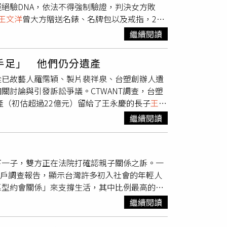
拒絕驗DNA，依法不得強制驗證，判決女方敗
下深刻印象，其中白蘿蔔象徵「好彩頭」，不同
王文洋
曾大方贈送名錶、名牌包以及戒指，2人
文化知識。她透露，之後將另外整理各種供品代
也分別在其辦公室和住處發生10次左右的性行
北，不妨到雙連文昌宮誠心參拜。談到陪伴孩子
繼續閱讀
費至成年，孰料孩子出生以後，
王文洋
不認帳，
父母的考試。」她最近為了協助兒子解答功課，
女曾與
王文洋
有親密關係，
王文洋
需要負擔未來
多，忍不住驚呼：「怎麼這麼難，跟我以前學的
手足」 他們仍分遺產
，以及否認曾經給付4000萬元給對方，並指對
孩子規劃適合的學校、補習班，以及如何在父母
從已故藝人羅霈穎、製片裴祥泉、台塑創辦人遺
和介紹人發生性關係，試圖證明對方交友情況
藤麻衣日前接受Podcast節目《娛樂住海
討論與引發訴訟爭議。CTWANT調查，台塑
然可以說明她曾與
王文洋
發生過性關係，但她並
蜜生活僅維持約一年半，某天丈夫出門上班後便
產（初估超過22億元）留給了王永慶的長子
王文
提及金錢，但也沒有說明金額，無法證明和
王文
婚姻。如今，她將大部分時間投入陪伴兒子成
，兄弟姊妹仍可主張至少三分之一的法定繼承份
係。最終判決宋女一方敗訴，可上訴。
段。貼文曝光後，引發不少網友留言祝福，紛紛
繼續閱讀
定，主張她的繼承權不能被遺囑完全排除。此案
的心情，文昌宮真的很靈驗」、「心誠則靈，祝
以及該如何分配遺產。影視圈名製片裴祥泉為知
「看來文昌帝君的日文也很好」，留言區充滿溫
意願，「楊胖30％（楊智明），阿寬（邱瓈寬）
下一子，雙方正在法院打確認親子關係之訴。一
戀的，家裡人一毛錢都不給」，裴的遺產約1.3
用戶調查報告，顯示台灣許多初入社會的年輕人
除家族兄弟姊妹繼承權。知名製作人邱瓈寬的恩
惠型約會關係」來支撐生活，其中比例最高的職
與公司等。（圖／報系資料照）裴祥泉胞妹遂提
，生活大不易」，這份報告指出，根據勞動部最
則仍依《民法》兄弟姊妹擁有特留分的規定（遺
繼續閱讀
均為3.7萬元（中位數3.3萬元），雖高於目前
人則於2019年控告裴祥泉的哥哥妹妹三人，因
處房租指數連創新高，114年6月已達到
邱楊提出可剝奪兄弟姊妹繼承權等重大理由，最