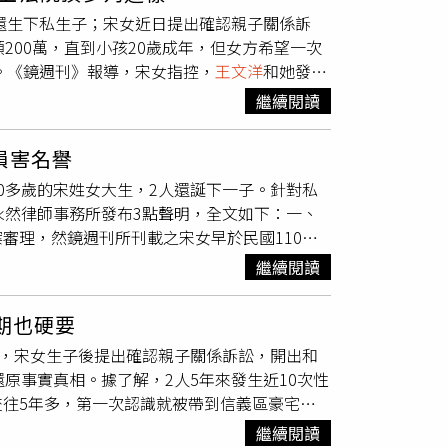
保障未成年子女的利益。關於當事人
王文洋
先生
，還生下私生子；宋女近日提出確認親子關係訴
院審理判斷。3.新聞報導事件均屬律所當事人
200萬，直到小孩20歲成年，但女方希望一次
體爆料、意圖誤導媒體報導影響法院的審判判
。《鏡週刊》報導，宋女指控，
王文洋
和她發生
王文洋
先生嚴厲譴責上述行為損害其隱私權及名
要她用嘴服務，當她因產後身體不適拒絕求歡
西亞也分析，以
王文洋
的財力和在商場上打滾多
繼續閱讀
可年領200萬，直到小孩20歲成年，最後卻
的使錯招了」，更猜測宋女這一招，經過法院
開始就是買賣關係，根本沒打算談感情，「懷孕
無可能」。
損害名譽
是一年給200萬元，給到小孩20歲（也確實
0多歲的宋姓女大生，2人還誕下一子。針對私
的話不算過份）」。林智群表示，女方要求一次
永然律師事務所發布3點聲明，全文如下：一、
到對方不滿趕人，「結果女生提告就算了，還向媒
審理，然鏡週刊所刊載之宋女早於民國110年
沒遵守行規呢！」律師直言，「明明是買賣不該
，改由宋母撫養未成年子女的監護人，故宋女已
那麼多錢嗎？原來生小孩也是一筆買賣？），明明
繼續閱讀
案是「家事事件」，依《家事事件法》第9條
是吃到壞粿了。就算是上法院，法院了不起一個
律師為其進行相關程序，自應尊重法院不公開的
院判給行情了。」
期也硬要
重申尊重司法程序，也會由三位訴訟代理律師向
妹，宋女生子後提出確認親子關係訴訟，開出和
所當事人
王文洋
先生的個人隱私，與社會公益無
原事實真相。據了解，2人5年來發生近10次性
審判判斷，這會對「程序公平」、「不公開審
往5年多，第一次認識就被帶到信義區豪宅發
私權及名譽權等不法情事，
王文洋
將會依法律維
除了肉體關係，王也會跟她聊天送奢侈品，帶她
繼續閱讀