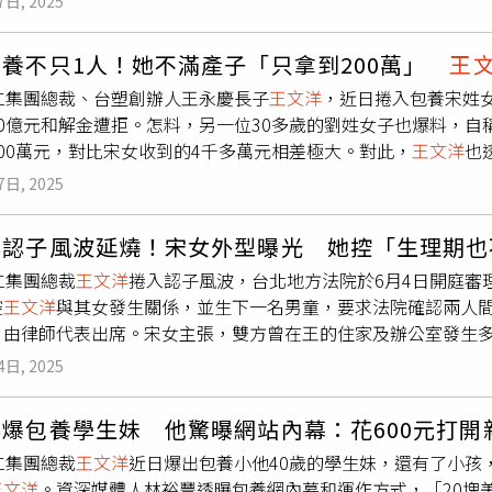
7日, 2025
同樣是包養生兒子，待遇卻天差地遠！」報導指出，知情人士透
一場在商言商的business。」
並發展為包養關係，都是透過
王文洋
的友人、番薯台前總經理許
包養不只1人！她不滿產子「只拿到200萬」
王
都曾與許耀仁發生關係，宋女更坦言，是先和
王文洋
有關係，再
宏仁集團總裁、台塑創辦人王永慶長子
王文洋
，近日捲入包養宋姓
雷丘律師就決定是你了」發文表示，「《曹氏宗親會戰報》。親
10億元和解金遭拒。怎料，另一位30多歲的劉姓女子也爆料，自
200萬元』，貧窮限制了我的想像」。貼文曝光後，不少網友紛
00萬元，對比宋女收到的4千多萬元相差極大。對此，
王文洋
也
，先去法院打官司確認，以後繼承分得財產可能是好幾億」、「小
，並且是有心人士刻意向媒體爆料，意圖索討金錢。針對
王文洋
子躺平了」。此外，面對劉女的指控，
王文洋
透過永然律師事務
7日, 2025
4日開庭審理，宋女主張親子關係，並要求10億元和解金，
王文
洋
對於劉姓女子與許某2人間私下往來關係並不清楚，對於有心人
文洋
以每年200萬元的方式，支付小孩生活與扶養費至20歲，已交
恐懼。
洋
認子風波延燒！宋女外型曝光 她控「生理期也
名30多歲的劉姓女子指控，她經人牽線認識
王文洋
，2人發生多
仁集團總裁
王文洋
捲入認子風波，台北地方法院於6月4日開庭審
人交往時的對話音檔，怎料
王文洋
前後只給她200萬元，讓她痛
控
王文洋
與其女發生關係，並生下一名男童，要求法院確認兩人
露，劉女是已婚的人妻，而宋女與劉女能結識
王文洋
，並發展為
，由律師代表出席。宋女主張，雙方曾在王的住家及辦公室發生
薯台前總經理許耀仁。報導指出，宋女、劉女被
王文洋
包養時，
刊》報導，宋女自稱替身價千億的
王文洋
產下一子，雙方鬧翻後
關係，再與許耀仁。知情人士更直言，這就是性產業俗稱的「試
4日, 2025
至20歲，已交付宋女逾4,000萬元現金。宋女拍下
王文洋
交付現
項指控，
王文洋
透過永然律師事務所發出2大聲明，表示劉姓女子
據此認定有「認領」的事實。然而，這也讓
王文洋
可主張扶養費已
討金錢，這讓
王文洋
深感恐懼。
王文洋
2大聲明如下：第一，週
洋
爆包養學生妹 他驚曝網站內幕：花600元打開
而是贈與或其他性質的給付，否則難以再要求
王文洋
支付扶養費
王文洋
對於劉姓女子與許某二人間私下往來關係並不清楚。第二
仁集團總裁
王文洋
近日爆出包養小他40歲的學生妹，還有了小孩
可取得王家遺產分配權，但因
王文洋
已將大部分財產信託或登記
社會公益無關，對於有心人士一再刻意向媒體爆料，意圖索討金
王文洋
。資深媒體人林裕豐透曝包養網內幕和運作方式，「20塊
億元。庭訊當日，宋女身穿保守，手持名牌包，戴著口罩、帽子及