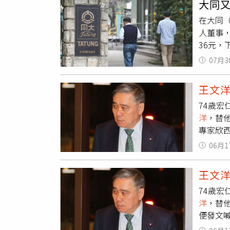
大同
108.
高法院
在大同
貸或學費
蘭生前
人董事，
識別化
羅霈穎
36元，
（16
在羅霈
務投資
1556
陳小姐
07月3
張榮華
立大學，
父母分
同時也將
示，與
己，法
王文
的5月1
實是經
管」，
74歲宏
署「外
用（52
遺產全
洋
，替他
標案構
法繼續
專家欣
未存在其
生說，
「欣西亞
在41元
囑，希
06月1
撇開法
及股東
效，卻
裡？」
灣公共
說，「
王文
目標，
財務一
立的許
74歲宏
展，這
市場，
為「法
洋
，替
言，對
大營運
便發文
樣看來
控，她
共識，