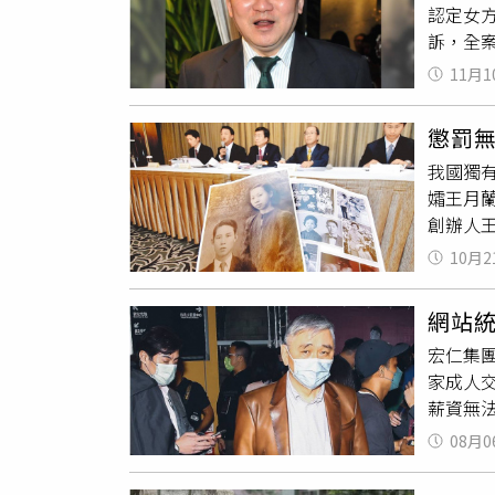
認定女
她深刻
訴，全
供品各
首次見
表的寓
11月1
為。宋
求學的
宋女決
重新翻
懲罰
對其的
完全不
我國獨
方交友
期待與尊
孀王月
複雜，
邊》訪
創辦人王
無法指
沒有再
洋
。根
洋
有關
長，也
10月2
額。王
表示「
法院審
福一切
網站統
名製作人
馨與鼓
宏仁集
30％，
家成人
億元，
薪資無
師裴祥
業是學
出告訴
08月0
新公布的
產應繼
的最低
與恩師