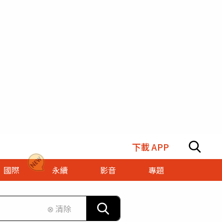
下載 APP
國際
永續
影音
專題
⊗ 清除