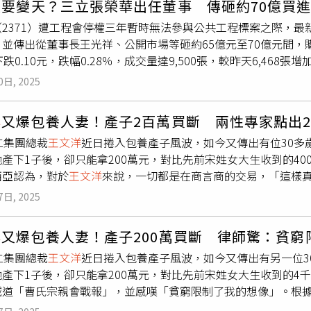
又要變天？三立張榮華出任董事 傳砸約70億買
8，年增率2.3%，且持續呈現成長趨勢；日前人力銀行調查也指
2024年認為依法兄弟姊妹享有特留分權利，每人可繼承遺產的
（2371）遭工程會停權三年暫時無法參與公共工程標案之際，
」等經濟壓力，凸顯年輕人面對的嚴峻現實。Sugarbook網
預立遺囑的內容中，可清楚看到其表明「全部（財產）贈與我子
並傳出從董事長王光祥、公開市場等砸約65億元至70億元間，
後統計發現，投入「互惠型約會關係」的用戶，前四大職業為：學生
於2020年驟世，未婚且無子女，由於她生前未立遺囑，根據現
下跌0.10元，跌幅0.28％，成交量達9,500張，較昨天6,468
%）及護理人員（14%）；職業為學生的用戶中，就讀的學校前4
穎的母親、大哥相繼拋棄繼承權，因此她的二哥依法繼承了約4億
性質，買進大同股票。本月29日大同發布重訊，王光祥家族的競
、1261、1209與704人；第5、第6名是二所位在台北市的私
說，一生辛苦打拼，因為沒有生小孩，法律就強制我的兄弟姊妹
0日, 2025
，於當日起生效。市場傳出「大同又要變天了嗎？」而在大同今年5
第9名是新北的私立大學、有150人，第10名則是在台北市的國立大學
開之後的同母異父手足；明明父母離世之後，早已無往來，他們
實施現金減資，會中通過發放每股現金股利3.1元，合計今年一
過往印象不同，這些透過「互惠型約會關係」獲得金錢的「甜心
律為何不能尊重要獨立處分財產的意志？「這本來就是我的錢、
洋
又爆包養人妻！產子2百萬買斷 兩性專家點出2
5日，大同重訊說明收到行政院公共工程委員會申訴審議判斷書，認為對於本公
濟自主與時間彈性。調查顯示，甜心寶貝每月平均可獲得超過4.5
一名張先生則跟記者說，他與妻子為頂客族，因為不孕症因素所
仁集團總裁
王文洋
近日捲入包養產子風波，如今又傳出有位30多
網安全節能終端設備購置案」、民國99年承接之「陸客來台線上
%）、儲蓄或投資（15%），以及支付貸款（14%）和學費（1
數留給對方。可是想把財產留給配偶的遺願，其實不是每一樁都
產下1子後，卻只能拿200萬元，對比先前宋姓女大生收到的4
成政府採購法第101條第1項第6款之事由，予以停權三年將刊登
住在與配偶共同購買相守一生的愛窩，反因「兄弟姊妹特留分」
西亞認為，對於
王文洋
來說，一切都是在商言商的交易，「這樣真
他履約爭議。5月16日股價重挫，盤中一度摔入跌停板，至40.
他與太太無子女，感情深厚，當年為了讓妻子安心，因此將房產
和Shane任翔」發表看法，指
王文洋
桃色風波持續延燒，如今中
，下跌3.6元，跌幅8.07％。大同則主張移民署處分違反比例
望將全數財產由陳先生繼承。然而在妻子病逝後，其娘家兄弟姊
7日, 2025
律和道德觀不談，相關新聞有2個層面可以深思，首先「
王文洋
這
權益，強調營運能力正常穩定，此停權處分僅影響電力事業群投
也認定其確實侵害娘家人的特留分，無奈之下，陳先生只得賣屋
欣西亞認為，
王文洋
單身，擁有百億身家，天底下沒有東西是錢
標案之金額約占電力事業群總營收百分之五十。將加強民營業務
太太生前最擔心我沒地方住，結果法律讓她的遺囑變成一紙空談
洋
又爆包養人妻！產子200萬買斷 律師驚：貧窮
女人全部是商品，開箱完這個再開下一個。從中間人到嫩妹，全
切正常，未來將運用集團多產業發展優勢，持續增加美、日、中
多案件之一，民眾認為，依法死後遺產將由兄弟姊妹繼承，但兄
仁集團總裁
王文洋
近日捲入包養產子風波，如今又傳出有另一位3
樣真的不OK嗎？」第2個層面則是「嫩妹將身體當商品，以高價
並調整接單策略以代工、機電工程承攬方式拓展內銷民間接單，
律根本是在懲罰沒有子女的人！」
他產下1子後，卻只能拿200萬元，對比先前宋姓女大生收到的4
女方來說，反正人生都有第一次，橫豎都是被開箱，只不過可以拿
及利基。
喊道「曹氏宗親會戰報」，並感嘆「貧窮限制了我的想像」。根據
，是不是很有生意頭腦？」她強調，所謂的「男歡女愛」很多時
經人牽線認識
王文洋
，2人發生多次關係，並產下兒子，生父就是
真正付出感情的人，註定傷得比較深，「但如果愛情可以稱斤論