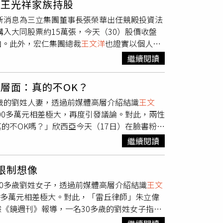
進王光祥家族持股
出，大學生暑期打工的主因多為「生活費」、「學
九分之一，邱楊兩人提告失敗，判決確定。在王月
最新消息為三立集團董事長張榮華出任競殿投資法
站分析會員所填寫資料、登錄地點及問卷回覆，去
王文洋
……」的自由意願。（圖／報系資料照）
購入大同股票約15萬張，今天（30）股價收盤
（28%）、娛樂業（17%）、服務業
行《民法》規定，兄弟姊妹擁有第三順位繼承權，
張增加。此外，宏仁集團總裁
王文洋
也證實以個人財
名都是位在台北市的國立大學，人數分別為
元遺產。記者採訪已婚，但未養育子女的民眾
殿投資法人董事顏大和，改派為三立集團董事長
立大學，第7為台中的私立大學，第8名是在台中的國
（全血緣、半血緣）可以來分我的財產，擴及到
繼續閱讀
月27日股東會通過，睽違23年來首度配息，
、91人。該網站創辦人Darren Chan表
有自己的家庭和子女，我的晚年是完全仰賴自
張大同股票可拿回現金3100元。在股東會之前
寶貝」並非追求名牌與精品，他們的主要訴求其
我的房子，我想給誰就給誰，不應該還要法律來
層面：真的不OK？
司於民國98年 承接之內政部移民
萬的零用金，甚至最高達20萬；而用途以租屋費
以沒有子女，彼此約定將來不論誰先走，都要將
歲的劉姓人妻，透過前媒體高層介紹結識
王文
申請平台及入出國通關查驗系統委外建置案」兩
2%）為主，僅有不到3%的部分花在奢侈品。
能實現的，甚至得淚賣房屋換現金分割遺產，無
000多萬元相差極大，再度引發議論。對此，兩性
政府採購公報。該二標案本公司早已驗收結案，
的規定造成的悲劇不只一樁。記者及採訪到李先
的不OK嗎？」欣西亞今天（17日）在臉書粉專
15元，隨後在連續買單推動下打開跌停，終場收
登記給妻子，妻子在知道罹癌之後隨即立下遺
間人身分被爆出，事件跟著越演越烈，然而若
原則，將循過往成功案例尋求行政救濟，以維護公司
妹就出面主張特留分，法院審理後雖認定遺囑有
繼續閱讀
樣的行徑究竟是渣？還是誠實地活在慾望
標公共領域之權利，且依公司過往資料顯示，台
返還特留分金額，痛失一生記憶與依靠。李先生
買不到的，「用鈔能力實現個人夢想、完成人生
拓展及大力發展海外市場與轉投資業務，營運及
，這很令人心寒。」這也是支持廢除此法連署成
限制想像
部拿錢辦事，另類製造工作機會、促進經濟發
東、泰、越等既有生產與銷售據點持續開拓外銷
弟姊妹有子女，自己卻無法從對方繼承財產，認
0多歲劉姓女子，透過前媒體高層介紹結識
王文
被開箱，是人生目標的積極實踐嗎？」欣西亞直
並尋求異業或同業間之策略聯盟及購併機會，擴
千多萬元相差極大。對此，「雷丘律師」朱立偉
錢，乾脆拿來交易，目前4000萬已落袋，「這
《鏡週刊》報導，一名30多歲的劉姓女子指
候是男的很歡樂、女的愛很深，結果一段感情沒
王文洋
，怎料
王文洋
前後只給她200萬元，讓她
兩，雙方講好一個數字，你情我願，起碼心知肚