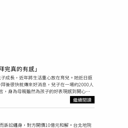
「拜完真的有感」
兒子成長，近年將生活重心放在育兒。她近日返
拜後很快就傳來好消息，兒子在一場約2000人
言，身為母親雖然為孩子的好表現感到開心，
父母心」道盡所有家長的共同心聲。佐藤麻衣在
繼續閱讀
祈福，希望兒子求學之路一切順利。她透露，兒
也都相當順利，讓她忍不住分享喜悅，也直呼這
賠
慰，但更希望孩子能夠保持愉快的學習心情，不
係而訴訟纏身，對方開價10億元和解。台北地院
參拜當天看到許多爸爸媽媽前來替孩子祈福，讓