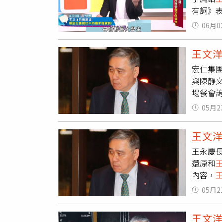
譽權等
有詞》
人注目
於有心
新台幣
06月0
包養費
大部分
王文
不信，
宏仁集
她」、
與陳靜
理不公
場餐會
隱私及
文洋
，
05月2
口，「
你太太
王文
陳靜文
王永慶
可以結
還原和
於
王文
內容，
樣。許
法院分
05月2
女親權
利。2
王文