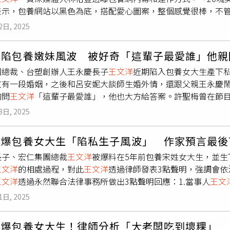
不法情事，
王文洋
也將循法律途徑，依法維護自身權益。
王文洋
表示，包養網站以黑色為底，搭配愛心圖案，整個感覺很棒，不管
。
人士運用此事占用媒體資源，
王文洋
也深表遺憾。
600元）就可瀏覽，付了就能打開新世界，每個女生都有生活照
2日, 2025
，不用去猜測也不用曖昧，進去就能認識妹子。林裕豐指出，包
是八大行業或應召站小姐，如果會秒回訊息就是業者，如果是學
洋
陷包養嫩妹風波 被好奇「這輩子最愛誰」他親
「但我不知道為甚麼大老闆都會相信。」有網友也在影片底下留
團總裁、台塑創辦人王永慶長子
王文洋
近期陷入包養女大生產下
「現在的社會笑貧不笑娼！貧窮比鬼還要可怕啊」。對於包養風
文有一段婚姻，之後和呂安妮大談師生婚外情，還跟父親王永慶
開，為保障未成年子女的利益，尊重司法程序也由律師陳述意見
詢問
王文洋
「這輩子最愛誰」，他也大方給答案。許聖梅曾在節
名譽權，會依法維護自身權益。
自己剛好坐在他旁邊，大膽詢問他「總裁你覺得你這輩子最愛誰
3日, 2025
我這輩子還沒有碰到我的最愛」，讓她聽完十分詫異。難得有機
（陳靜文）呢？」
王文洋
直言與陳靜文的愛情沒那麽刻骨銘心，
洋
爆包養女大生「陷私生子風波」 作家預言最後
幫助他很多，在學業完成後，
王文洋
去陳靜文家中吃飯，女方父
長子、宏仁集團總裁
王文洋
被爆料在5年前包養宋姓女大生，並生
婚了」。
王文洋
和呂安妮（左圖右）從師生關係發展戀情；
王文
王文洋
的相處過程，對此
王文洋
透過律師發表3點聲明，強調會依
洋
與呂安妮之間，許聖梅轉述本人的說法，他們當初是從師生關
王文洋
透過永然聯合法律事務所做出3點聲明回應：1.當事人
王文
聖梅聽完
王文洋
的回答，不禁感嘆「可能對富二代，他會覺得這
案審理，然鏡週刊所刊載之宋女早於民國110年間，即由宋母向
1日, 2025
，改由宋母撫養未成年子女的監護人，故宋女已經不是該案未成
.這起案件是「家事事件」，依《家事事件法》第9條規定，審理
洋
爆包養女大生！律師分析「大老闆吃到壞粿」 