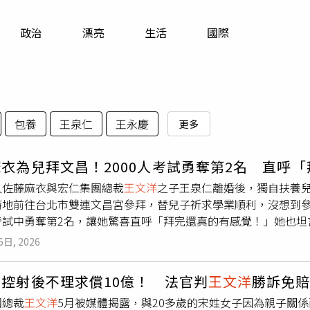
寵物
政治
漂亮
生活
國際
運勢
運動
梅酒
包養
王泉仁
王永慶
更多
衣為兒拜文昌！2000人考試勇奪第2名 直呼
人佐藤麻衣與宏仁集團總裁
王文洋
之子王泉仁離婚後，獨自扶養
特地前往台北市雙連文昌宮參拜，替兒子祈求學業順利，沒想到參
考試中勇奪第2名，讓她驚喜直呼「拜完還真的有感覺！」她也坦
望孩子不要承受太大課業壓力，每天都能快樂成長，一句「天下
6日, 2026
台分享，自己一直聽聞雙連文昌宮相當靈驗，因此抱著誠心前往
在一場約2000人參加的平常考試中拿下第2名，其他科目的表現
控射後不理求償10億！ 法官判
王文洋
勝訴免
後真的感受到文昌帝君的庇佑。不過，她強調，成績固然令人欣
團總裁
王文洋
5月被媒體揭露，與20多歲的宋姓女子因為親子關
外界期待而增加壓力。除了分享考試好消息，佐藤麻衣也提到，