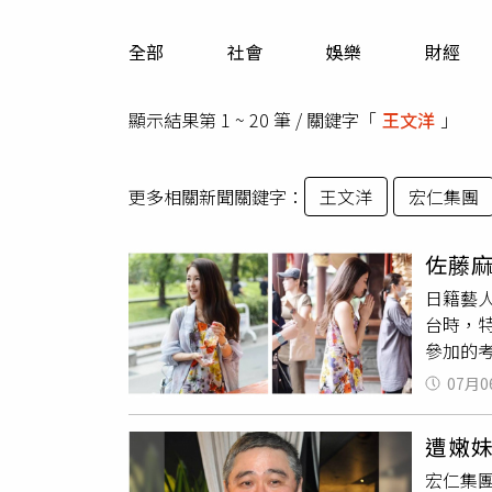
人物
汽車
全部
社會
娛樂
財經
專欄
房產新勢力
顯示結果第 1 ~ 20 筆 / 關鍵字「
王文洋
」
更多相關新聞關鍵字：
王文洋
宏仁集團
佐藤麻
日籍藝
台時，
參加的
但仍希
07月0
社群平
子近期
遭嫩妹
次參拜
宏仁集
要因為