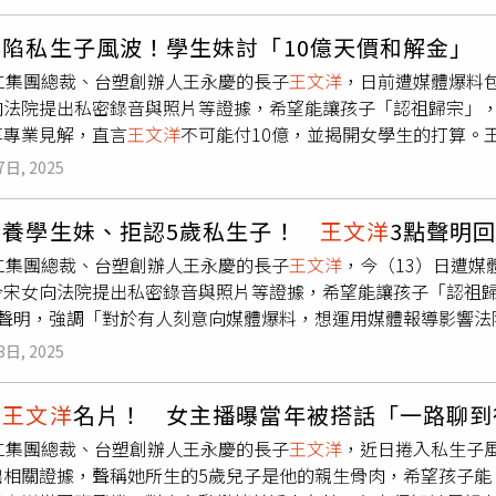
，王得知宋女懷孕後，也沒逼一定要拿掉小孩，但在一次大吵後
都不準備套子，而她懷孕後肚子也沒很明顯，所以她後來才知道，王
洋
陷私生子風波！學生妹討「10億天價和解金」
現在小孩生了他卻不認帳，還罵她是妓女，
王文洋
很自私，就算
宏仁集團總裁、台塑創辦人王永慶的長子
王文洋
，日前遭媒體爆料
。至於一共拿了多少錢？宋小姐說，她拿了4000萬，每一次發
向法院提出私密錄音與照片等證據，希望能讓孩子「認祖歸宗」，
絕。王說，「理由怎麼那麼多，本來就是在賣的。」宋小姐坦言
享專業見解，直言
王文洋
不可能付10億，並揭開女學生的打算。王
小姐戴大墨鏡和口罩，還穿一件連身套頭大外套，包緊緊只露出
果
王文洋
的律師沒有瘋，絕對不會同意花10億和解，「和解的目
。對此，
王文洋
委託的永然聯合法律事務所律師回應，全案已在
7日, 2025
問題是就算學生妹拿了10億，然後不再繼續告了，日後小孩長大
就是白花的！」律師表示，如果小孩根本就不是
王文洋
的，那根
包養學生妹、拒認5歲私生子！
王文洋
3點聲明
條件，「可能有人會說這10億元是小孩的扶養費，如果小孩不是
宏仁集團總裁、台塑創辦人王永慶的長子
王文洋
，今（13）日遭媒
，就算給法官判，法官大概也不太可能判
王文洋
要給10億的扶養
今宋女向法院提出私密錄音與照片等證據，希望能讓孩子「認祖
指出，學生妹把
王文洋
給的數千萬元當作證據提給法院，「我猜
點聲明，強調「對於有人刻意向媒體爆料，想運用媒體報導影響法
提出這個主張，這個做法滿聰明的，因為如果
王文洋
不配合DNA
和現年20多歲的宋姓女子，在5年多前有過一段情，宋女產下一
過因為
王文洋
有給錢這件事可能會讓法官覺得
王文洋
自己也知道
3日, 2025
到了要上小學的年紀，因此希望孩子可以認祖歸宗，要
王文洋
負
到，就算
王文洋
沒女方幾千萬，實務上也出現不少次生父不配合
領，女方只能告上法院，請求法官確認2人的親子關係。台北地院
是生父的小孩，所以學生妹的做法算是多了一層保障。至於學生
到
王文洋
名片！ 女主播曝當年被搭話「一路聊到
方協商多次，迄今還沒有共識。對此，
王文洋
透過永然聯合法律
小孩不是
王文洋
的，還要對方認領或給錢才可能構成詐欺或恐嚇
宏仁集團總裁、台塑創辦人王永慶的長子
王文洋
，近日捲入私生子
於去年接獲宋姓女子提告，該案日前經法院分案審理，
王文洋
律
關係，認為自己生的小孩是男方的很正常，就算事後證明小孩不
出相關證據，聲稱她所生的5歲兒子是他的親生骨肉，希望孩子能
。該案業經雙方所委任律師進行調解，目前正亦進行審理之法律
或恐嚇，「建議
王文洋
還是配合鑑定就好了，畢竟如果真是自己