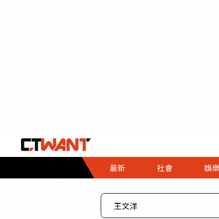
社會首頁
娛樂首頁
財經首頁
政
:::
最新
社會
娛
時事
即時
熱線
:::
直擊
大條
人物
調查
專題
３Ｃ