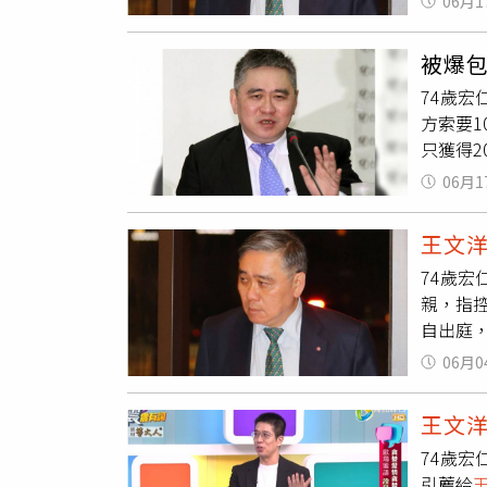
06月1
痛批「
明這就是
文洋
，
被爆
養時，
74歲
粉專「
方索要
「只給
只獲得2
文洋
的
多不實
接一輩
06月1
院於6月
且
王文
強調
王
洋
深感
王文
導，一
74歲宏
保留2
親，指
人士透
自出庭
就是番
《鏡週
文洋
有
06月0
與扶養費
針對這
求法院
意圖索
王文
養費，
處，且
74歲宏
子，雖
私，與
引薦給
不到1