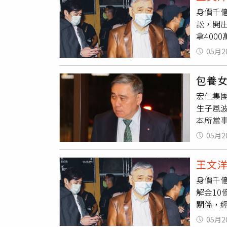
母已委
身價千
重申尊
訟，開
王文洋
拿40
斷，這
多次性
譽權等
05月2
時，對
年，信
翻臉不
審理，
包養
了，大
宏仁集
給了幾
生子風
拿40
本所當
體大爆
間，即
談感情
05月2
經不是
就是買
規定，
月判給3
王文
審理程
身價千
法院陳
解金10
關，對
關係，
理」的
生肉體
護自身
05月2