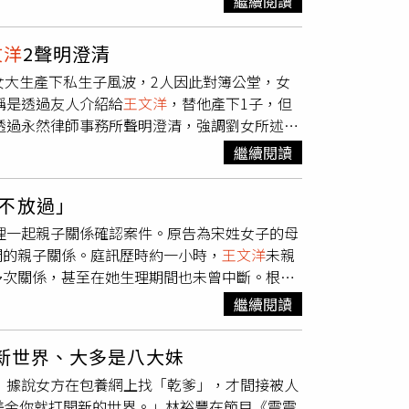
繼續閱讀
露，劉女是已婚的人妻，而宋女與劉女能結識
王
耀仁牽線。據悉，宋姓女大生、劉女被
王文洋
包
文洋
2聲明澄清
輪到許耀仁。對此，「雷丘律師」朱立偉於臉書
女大生產下私生子風波，2人因此對簿公堂，女
近人妻，理解人妻，愛上人妻，成為人妻」、
稱是透過友人介紹給
王文洋
，替他產下1子，但
紛在底下留言，「有錢真好」、「只要小孩是
王
透過永然律師事務所聲明澄清，強調劉女所述諸
孩要嘛很窮，要嘛有錢到飛起」、「4000萬直
與宋女所生孩子的「親子關係確認案」，台北地
所發出2大聲明，表示劉姓女子所述諸多不實，
繼續閱讀
洋
委託律師代表出庭，對包養情節未多做爭執，
士刻意向媒體爆料，意圖索討金錢，這讓
王文
付宋女逾4000萬元現金。根據《鏡週刊》報
不放過」
次關係，並產下兒子，生父就是
王文洋
，而她也
理一起親子關係確認案件。原告為宋姓女子的母
批「同樣是包養生兒子，待遇卻天差地遠！」知情
間的親子關係。庭訊歷時約一小時，
王文洋
未親
包養關係，都是透過
王文洋
的友人牽線，這個人
多次關係，甚至在她生理期間也未曾中斷。根據
都曾跟許耀仁發生關係，宋女更坦言，是先和
王
，
王文洋
以每年200萬元的方式，支付小孩生活
車」。因此，許耀仁恐涉嫌媒介性交易營利罪。
繼續閱讀
金的照片，試圖證明王對小孩有撫育事實，要
所述諸多不實，且有心人士刻意向媒體爆料，
預付完畢。除非宋女能證明這4,000萬元並非扶
刊前述報導所提之劉姓女子所述有諸多不實之
新世界、大多是八大妹
。知情人士指出，若法院判決小孩為
王文洋
之
，本件新聞報導事件，均屬當事人
王文洋
個人隱
，據說女方在包養網上找「乾爹」，才間接被人
在其他子女及前女友名下，實際可分得的財產恐
錢，已令
王文洋
深感恐懼，若有侵害隱私權與名
美金你就打開新的世界。」林裕豐在節目《震震
墨鏡，包得密不透風，但豐腴有致的身材仍引