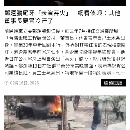
台獨」正式寫入黨章。兩岸和平的重大工程跟努力，就是在
符合國民黨黨章及遵守中華民國憲法的前提之下，來全面的
鄭運鵬尾牙「表演吞火」 網看傻眼：其他
推展跟努力，就是兩岸和平最寶貴、最重要的基礎，也是國
董事長要冒冷汗了
民黨尋求兩岸和平最重要的支柱。指出，本周一宣佈之後，
美國跨黨派參議員率團來訪台灣，在受訪時正式的表達了對
前民進黨立委鄭運鵬卸任後，於去年7月接任交通部所屬
鄭主席率團訪問大陸的樂觀其成。美方團長公開表示，對話
「台灣世曦工程顧問公司」董事長。他曾表示自己土木系出
一定是好事，支持對岸能夠跟台灣所有的黨派都進行對話交
身，畢業30年重新回到本行，外界對其轉任後的表現相當關
流。鄭麗文強調「一點都不難」，只要回歸九二共識，反對
注。適逢農曆年前尾牙旺季，各企業陸續舉辦年終餐會，他
台獨，台海真的不需要打仗。此外，鄭麗文指出，美國參議
近日在公司尾牙上親自演出「吞火」橋段，影片曝光後掀起
員訪團並公開表示，對於川普總統想要訪問北京進行美中高
熱議。鄭運鵬13日在社群平台分享當晚畫面，表示為祝賀公
峰會，他們覺得樂觀其成，非常期待，同時表示美中之間的
司業績長紅、員工士氣高昂，特地準備一段特別表演。他在
關係越好，交流越多，對台海、對台灣就越安全。因此，鄭
台上強調，「這是真實表演，不是AI特效，董事長本人親自
繼續閱讀
02月16日, 2026
麗文強調，國民黨所推動的兩岸和平交流對話，不但符合黨
上場，而且會注意安全」，同時提醒「小朋友不要模仿、不
章與憲法，更符合國際社會長年以來的原則跟方向。她在周
要
玩火
」。從影片可見，他摘下眼鏡後接過點燃的火把，見
一就如此說，昨天美國的參議員訪團就重申了同樣的說法。
火勢猛烈一度愣住，忍不住詢問工作人員「不是說火會小一
鄭麗文表示，國民黨推動的和平、和解，包括台灣內部的朝
點嗎？」現場有人打趣回應「董事長要有勇氣吧！」他苦笑
野和解，包括兩岸的和解與和平，也由衷希望看到美中的和
直呼「這有點硬」，在做足心理準備後，於眾人注視下將火
解跟合作，如同美國參議員所說，美中的關係越好，合作越
焰含入口中，完成動作後再鎮定取出，現場隨即響起歡呼
多，世界就更安全，台灣就更安全。她深信此次率團訪問大
聲，他最後深深鞠躬致意。事後他在貼文中表示，世曦營運