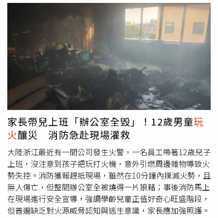
後，連睡覺的地方都沒有。」 當全民都瘋炒股炒房...專家
已逐漸轉向「理財型房貸」與「信用貸款」。所謂理財型房
嘆：歷史給過答案、但市場從不記得台股過熱在
玩火
？ 謝
貸，就是將已償還的房貸本金，再轉化成可隨時動用的額
金河搖頭：是全球半導體在衝浪金融三業大豐收！ 首季狂
度，讓有房族能夠靈活調度資金。理論上，此類產品可作為
賺3710億元 創歷年同期新高
資金周轉工具，但目前市場現象卻是，大量資金流向本土股
市，形成另類金融槓桿。股房四大警訊：房市剛需被延後、
資金過度集中股市、金融體系結構失衡、投機氛圍升高李同
榮特別提出非常值得關切的畸形現象，就是部分年輕首購族
原本準備第一桶金做為購屋的自備款，也因股市行情火熱而
延後購屋、將資金全部轉進重押股市，希望透過短線獲利
「再賺第二桶金」。這種現象表面上看似資金活絡，但實際
家長帶兒上班「辦公室全毀」！12歲男童
玩
上卻反映出股市房市四大警訊：1、房市剛性需求被延後2、
火
釀災 消防急赴現場灌救
信貸資金過度集中股市3、金融體系結構性失衡4、市場投機
氛圍快速升溫當全民瘋股市，解定存、增房貸，將流動資金
大陸浙江最近有一間公司發生火警，一名員工帶著12歲兒子
集中於單一股市時，市場風險往往也同步累積。全民瘋股4
上班，沒注意到孩子把玩打火機，意外引燃周邊雜物導致火
大警訊。（圖／李同榮提供）「股房雙崩」或「股房雙炒」
勢失控。消防獲報趕抵現場，雖然在10分鐘內撲滅火勢，且
政府不得不防的兩大後果李同榮進一步提出警告，當前股市
無人傷亡，但整間辦公室全被燒得一片狼藉；事後消防馬上
投資氛圍已逐漸接近過熱階段，若指數衝上了4萬5千點，就
在現場進行安全宣導，強調學齡兒童正值好奇心旺盛階段，
正考驗「擦鞋童理論」是否失靈，他同時點出投資退場關鍵
但普遍缺乏對火源威脅認知與逃生意識，家長應加強照護。