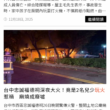
全世界都共同重視的，兩岸應該共同負起責任，維繫兩岸的
成人員傷亡。綜合陸媒報導，屋主毛先生表示，事故發生
和平，避免任何可能的軍事衝突，展開對話交流，和解締造
時，家中孩子在房間內玩耍打火機，不慎將紙巾點燃。由於
和平。中國國民黨一直以此作為重要的使命跟責任，絕對不
感到燙手，孩子情急之下將燃燒的紙巾甩出，火源隨即引燃
繼續閱讀
12月18日, 2025
玩火
，絕對不讓臺灣涉險。鄭麗文呼籲大陸當局不要軍事相
窗簾，火勢迅速擴散，短時間內吞噬整個房間，最終引發火
向，呼籲民進黨政府接受九二共識、公開反對臺獨。她強
災。毛先生指出，被燒毀的房間內存放多項高價電子設備，
調，前總統馬英九執政8年，每天都向全世界證明，只要九
包括遊戲電腦、索尼電視，以及PS5、Switch等遊戲主機，
二共識、反對臺獨，兩岸就可以對話交流和平，迎來繁榮與
相關物品在火災中全數損毀，已無法修復，損失接近人民幣
未來的種種可能性。兩岸兵凶戰危會是造成第三次世界大戰
70萬元。不過，他也強調，最令家人感到慶幸的是，事故並
最危險的導火線，兩岸都有責任避免戰爭，消弭任何軍事衝
未造成孩子受傷，未引發更嚴重後果。事故發生後，毛先生
突的可能性，展開對話，進行交流。鄭麗文指出，國民黨希
對孩子進行嚴肅教育，向其說明
玩火
的高度危險性，並再三
望全面的交流，兩岸互相瞭解，彼此化解仇恨與敵意，無論
叮囑日後務必遠離火源，避免類似事件重演。他表示，雖然
教育、文化、經濟、藝術、體育等全方面交流跟對話，帶來
此次火災帶來巨大經濟損失，但並未對孩子採取體罰，而是
不同於2025年劍拔弩張、對立仇恨，甚至可能軍事衝突相
希望透過溝通與教導，讓孩子真正理解行為後果，從中吸取
向的一年。「我們每一個人都有責任，讓全世界感受到，也
教訓。
讓我們的下一代享受到和平所帶來的紅利。」鄭麗文最後表
台中忠誠福德祠深夜大火！竟是2名兒少
玩火
示，明天清晨6時她將代表中國國民黨，參加總統府前的元
惹禍 廟燒成廢墟
旦升旗典禮，因為國民黨是效忠中華民國、效忠國家、效忠
國旗，捍衛中華民國憲法為己任的政黨。「中華民國元旦要
台中市西區忠誠福德祠26日晚間驚傳火警，整間土地公廟幾