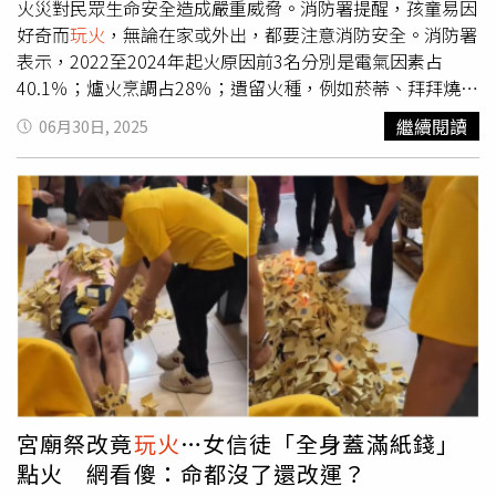
魏妤靜攝）為貫徹Dayne’s Craft Barbecue的精髓，台灣
火災對民眾生命安全造成嚴重威脅。消防署提醒，孩童易因
核心團隊延攬在高雄已擁有多年BBQ實戰經驗的主廚，特別
好奇而
玩火
，無論在家或外出，都要注意消防安全。消防署
赴美國德州Aledo小鎮進行近一個月的深入學習與技術交
表示，2022至2024年起火原因前3名分別是電氣因素占
流，希望能完整復刻以18小時全柴火煙燻的德州燒烤技藝。
40.1％；爐火烹調占28％；遺留火種，例如菸蒂、拜拜燒香
首次入店若想一次品嘗到肉品精華，不妨依照人數選擇2、
等占20.3％，顯示日常用電與烹飪安全管理仍然是防火重
繼續閱讀
06月30日, 2025
4、6人的「經典德州煙燻拼盤」，依據所選份量集結了牛胸
點。此外，同期間也有93件火災是因為孩童
玩火
導致，造成
肉、手撕豬、德州燻腸與豬肋排等肉品，自選配菜還可挑選
9人死亡、5人受傷，凸顯防範孩童
玩火
的議題不可輕忽。暑
「起司通心粉」、「ALEDO煙燻玉米」等經典熱菜，或是
假期間，許多家庭開始安排旅遊計畫。消防署提醒，孩童易
爽口的「葡萄花椰菜沙拉」等冷菜。台灣店推出多道限定的
因好奇而
玩火
，無論在家或外出，都要注意消防安全。不論
麵、飯主食，圖為「煙燻肉醬漢堡排水管麵」。（340元，
是用火、用電，都需從小建立正確的安全意識及防火教育，
圖／魏妤靜攝）台灣店特別引進「OFFSET偏位式煙燻
才能讓暑假過得平安又盡興。消防署表示，旅遊前除了收拾
爐」，以柴火依據部位進行8～18小時低溫慢燻、並依當日
行李，出門前務必確認關閉瓦斯爐具、液化石油氣容器或天
溫濕度調控時間。（圖／魏妤靜攝）Dayne’s TEXAS
然氣；拔除不必要的電器插頭，減少電器短路或過熱風險；
BARBECUE海外首店進駐台北CITYLINK南港店C棟8樓。
關閉電源總開關，減少待機電器耗電與起火風險；確認家中
（圖／Dayne’s Craft Barbecue提供）單點菜色則推薦將
火災警報器運作正常，能即時示警；平時與鄰居建立友好關
煙燻豬五花包覆油炸而成的「燻肉炸春捲」，原來創辦人
係，萬一發生緊急狀況時能相互聯絡。此外，別讓孩子單獨
Dayne Weaver不僅待過日本3年，還領養菲律賓裔小孩，一
留在家裡、廚房或旅館，並養成遠離「會熱物品」的習慣，
宮廟祭改竟
玩火
…女信徒「全身蓋滿紙錢」
直希望將亞洲元素融入菜色中的他，研發出這款燙口噴汁的
將打火機、點火槍等點火器具妥善收放在兒童無法取得的地
點火 網看傻：命都沒了還改運？
中西合璧小點；另外像包覆果醬的甜麵包「Dayne’s手作
方或上鎖；教導孩童正確防火知識，認識火的危險性，並明