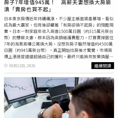
房子7年增值945萬！ 高薪夫妻想換大房崩
查扣噴火裝置與相關器材後，當場將他上銬帶回北投分局偵
潰「賣房也買不起」
訊。此外，當時一起入鏡拍攝影片、並自稱是孫安佐經紀人
的陳姓網紅「重讀」，也同步遭警方帶回調查。警方調查發
日本東京房價近年持續飆漲，不少屋主帳面資產暴增，看似
現，孫安佐手機內不只有這次測試影片，過去也曾拍攝多段
成為最大贏家，但背後卻藏著「有房卻換不起房」的殘酷現
玩火
槍畫面，甚至先前還曾在台北市信義區遭警方查獲「短
實。日本一對家庭年收入高達1500萬日圓（約315萬元新台
版火槍」。警方進一步指出，孫安佐製作的裝置主要利用高
幣）的雙薪夫妻，原本因為高額維護費壓力，打算賣掉居住
壓氣瓶噴射煤油，如果將煤油改成水，其實就類似灑水裝
7年的海景高樓公寓換大房，沒想到房子雖然增值約4500萬
置；但影片中陳姓網紅卻直接拿打火機點燃噴出的煤油，才
日圓（約945萬新台幣），真正開始找房後才驚覺，市場房
讓裝置瞬間變成威力驚人的噴火器。整起事件曝光後，再度
價上漲速度遠遠超過自己的獲利，最終只能無奈放棄換屋計
掀起外界對孫安佐爭議行徑的討論。不少網友認為，即使以
畫。根據日媒《THE GOLD ONLINE》報導，45歲的岡田先
繼續閱讀
05月12日, 2026
「研究」、「實驗」名義製作相關裝置，仍可能對公共安全
生（化名）與43歲妻子奈緒（化名），分別在專業貿易公司
造成威脅。警方仍持續追查相關零件來源、裝置結構，以及
與廣告公司工作，兩人2019年以約8000萬日圓（約1680萬
是否涉及其他違法情節，後續將由檢方進一步釐清責任。
元新台幣）購入東京中央區灣岸地區的高樓住宅，當時看中
的正是交通便利與高樓海景視野。然而，近年日本通膨、缺
工問題加劇，讓公寓管理費與修繕基金不斷調漲，每月固定
支出增加約3萬日圓（約6300元新台幣），加上原本每月高
達30萬日圓（約6.3萬新台幣）的房貸，讓夫妻倆逐漸喘不
過氣，開始萌生賣房換到維護成本較低區域的念頭。沒想