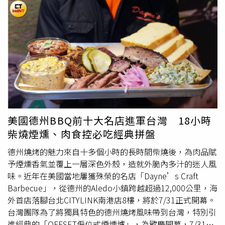
夠理解台灣人民愛好和平，堅定和平的重大意願，要遠離戰
賴總統和卓內閣不滿意度如此高的主要原因。「民主學校的
火、要避免戰爭，甚至要積極地成為和平締造者、成為區域
創立宗旨是栽培青年進入公共事務領域，培養更多的青年投
和平穩定的重要堅實。鄭麗文再次表達國民黨的立場，也希
入在公共事務中。」何元楷在臉書撰文指出，他特別關注這
望賴清德三思，希望他能夠懸崖勒馬。
次民調中青年族群的反應，發現20到39歲的族群中，對這
次民進黨發起的大罷免的不認同度都突破了5成5；此外，
20到39歲的族群當中，突破5成認為賴總統應該要專心於國
政。可見大多青年族群不認同大罷免，更認為賴總統並沒有
專心於國政，這反映出青年對賴有高度疑慮和失望。何元楷
指出，雖然這次做的民調僅限於台中，但他相信，這是絕大
多數年輕人的想法。他說，之前跟朋友在聚會的時候，這些
美國德州BBQ前十大名店進軍台灣 18小時
朋友年紀跟他差不多，平常不是很關心政治，也沒有特定立
柴燒煙燻、肉食控必吃經典拼盤
場，朋友在一次聚會跟他說，覺得大罷免根本是在亂搞，批
評賴總統正事不做、浪費錢，發起這場無差別式的大罷免非
德州燒烤的魅力來自十多個小時的長時間柴燒後，為肉品賦
常不合理，而且，看到大罷免讓社會對立成這樣，讓他們覺
予煙燻香氣並覆上一層深色外殼，造就外脆內多汁的迷人風
得很厭煩，也認為沒有必要。「我相信這是大多中立年輕族
味。近年在美國當地屢獲殊榮的名店「Dayne’s Craft
群的心聲。」何元楷認為，總而言之，大多青年族群對大罷
Barbecue」，從德州的Aledo小鎮跨越超過12,000公里，海
免的不認同，以及認為賴總統應該要專心於國政，「這就是
外首店落腳台北CITYLINK南港店8樓，將於7/31正式開幕。
給民進黨的一個警訊！如果賴清德仍然不好好專心於國政，
台灣團隊為了將獨具特色的德州燒烤風味帶到台灣，特別引
執意繼續搞政治鬥爭，那民進黨及賴清德的青年族群支持度
進經典的「OFFSET偏位式煙燻爐」，為歡慶開幕，7/31～