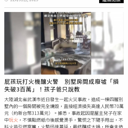
罷免街頭拜票時，遭到無端羞辱與暴力相向，完全不再是我
們所熟悉的善良、淳樸、開放、熱情、樂觀的臺灣價值跟臺
灣民情，這點連國際社會都憂心忡忡。鄭麗文說，期待新的
一年希望未來的代表字是「和」，和氣、和解、和平，和氣
生財，家和萬事興。臺灣社會不要有暴戾之氣，一片祥和。
大家在治安上、在社會安全網上安居樂業，希望臺灣社會重
回大家所熟悉、充滿人情味的地方，而不是走在街上提心吊
膽。談到「和解」，鄭麗文表示，衷心希望一個團結的臺
灣，而不是撕裂的臺灣，隨時開始伸出橄欖枝，國民黨都張
開雙臂歡迎，「我們真的希望朝野和解，化解憲政僵局，讓
臺灣能夠運轉，讓真正福國利民的政策預算可以推行。」現
在嚴重的憲政僵局絕非國家之福，必須要朝野和解，藍白剛
屁孩玩打火機釀火警 別墅房間成廢墟「損
剛才向全臺灣提出了「臺灣未來帳戶」，希望大家共同放下
失破3百萬」！孩子爸只說教
歧見，不分顏色投資臺灣，投資未來，投資下一代。鄭麗文
強調，不但要朝野和解，兩岸也要和解，不能每天劍拔弩
大陸湖北省武漢市近日發生一起火災事故，造成一棟四層別
張，兵凶戰危。甚至希望美中也能和解，否則雖然關稅戰現
墅內的一個房間被完全燒毀，直接經濟損失高達人民幣70萬
在似乎暫緩，但未來前景大家仍是人心惶惶，臺灣的傳統產
元（約新台幣313萬元）。據悉，事故起因是屋主兒子在家
業叫苦連天，勞工的未來在哪裡？臺灣的農業的未來又在哪
中
玩火
，不慎點燃紙巾後感覺燙手，驚慌之下隨手甩出，不
裡？鄭麗文表示，和解帶來的是和平，衷心期待臺海和平是
料火苗引燃窗簾，火勢迅速蔓延，最終釀成大禍，所幸未造