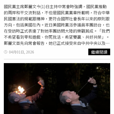
步鬆綁。李同榮認為，在房市下修未達滿足點之際，縱使是
國民黨主席鄭麗文今(1)日主持中常會時強調，國民黨推動
股市退埸，部分資金流入剛需市場以外，也難全部流入房
的兩岸和平交流對話，不但是國民黨黨章所載明，符合中華
市。當股房雙弱時，流動資金就會轉移至國內超額儲蓄體系
民國憲法的規範跟精神，更符合國際社會長年以來的原則跟
或國外基金債券等多元投資。未來，唯有讓市場回歸理性、
方向，包括美國在內。近日美國跨黨派參議員率團訪台，也
依循經濟發展基本面脈動，資金穩定合理流動，才是股市房
在受訪時正式表達了對她率團訪問大陸的樂觀其成。「我們
市最健康的發展格局。股房4象限與資金流向圖。（圖／李
不希望看到零和遊戲、你死我活，希望雙贏、共好共榮」。
同榮提供）美媒指台股
玩火
恐崩盤！謝金河揭2關鍵：半導
鄭麗文首先向常會報告，她已正式接受來自中共中央以及習
體在衝浪台股過熱在
玩火
？ 謝金河搖頭：是全球半導體在
近平總書記的邀請，率團在4月7日到12日前往大陸進行訪
繼續閱讀
04月01日, 2026
衝浪台股4萬點卻更窮？ 作家揭隱憂：台灣陷入「荷蘭病」
問。與上次國民黨主席訪問大陸相隔10年之久，這10年正
危機
是兩岸關係快速惡化、被全世界評為最危險的火藥庫，這不
但不是台灣人民所樂見，更非國際社會所樂見。鄭麗文強
調，國民黨有不可推卸的歷史任務，在這關鍵的時刻，證明
兩岸絕對可以透過和平的對話交流，奠定締造和平穩定的兩
岸關係，乃至成就區域的穩定關係以及全世界的和平，所以
此行意義重大，挑戰非凡。鄭麗文表示，從連主席2005年
的和平之旅到馬總統執政八年，國民黨秉持的都是「堅守九
二共識、反對台獨」，可以立即進行兩岸對話交流，擴大彼
此互信，累積和平基礎。國民黨也將「堅守九二共識、反對