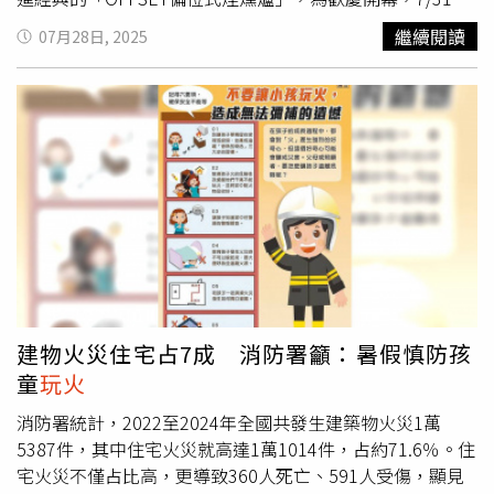
和認同度就會持續下降。」何元楷說，從街頭反應與調查數
8/15還推出非酒精飲品買一送一。有許多外地饕客會不遠千
繼續閱讀
07月28日, 2025
據均顯示，民眾普遍認為大罷免已「走火入魔、撕裂社
里專程前往Dayne’s Craft BBQ德州本店，希望一嘗正宗德
會」，感到厭煩與失望。賴清德總統的不滿意度這麼得高，
州燒烤風味。（圖／Dayne’s Craft Barbecue提供）品牌
就代表人民已經對賴已經火冒三丈，「我要呼籲提醒賴清德
創辦人Dayne Weaver在記者會現場示範切肉，展現德州
應放下對立、回歸國政，否則民意怒火恐將進一步高漲。
玩
BBQ在焦黑外皮下保留粉嫩肉質的特色。（圖／魏妤靜攝）
火
終究會自焚」。何元楷說，賴清德總統及民進黨的自焚已
創立於2018年的「Dayne’s Craft Barbecue」是從品牌創
經在726反映出來了，再來就是823的第二波罷免案，接著
辦人Dayne Weaver自家後院開始，再從餐車一路進化到店
就是2026年，及2028年的選舉。
面，客群也從最初的鄰居、親友，到吸引各地饕客特地開車
來到Aledo小鎮，只為一嘗正宗BBQ美味。Dayne’s Craft
Barbecue在2021年首度進入美國當地指標性評鑑「TEXAS
MONTHLY TOP 50 BBQ」前50大榜單中，該評選團隊會走
遍美國德州數百家燒烤店秘密探訪，並精選出前50名，今年
Dayne’s Craft Barbecue更一舉摘下第7名殊榮。使用牛胸
建物火災住宅占7成 消防署籲：暑假慎防孩
絞肉做成的「OG漢堡」也是招牌菜色，單點320元、套餐加
童
玩火
購價260元。（圖／魏妤靜攝）「經典德州煙燻拼盤」有
2、4、6人等不同份量、囊括不同肉品部位。（920元～
消防署統計，2022至2024年全國共發生建築物火災1萬
2,680元，圖／魏妤靜攝）「燻肉炸春捲」（左）、「德州
5387件，其中住宅火災就高達1萬1014件，占約71.6％。住
香蕉布丁」都是德州本店經典菜色之一。（各180元，圖／
宅火災不僅占比高，更導致360人死亡、591人受傷，顯見