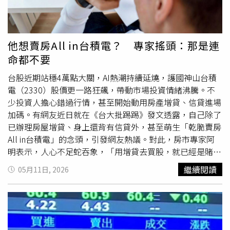
到，一查房價竟讓兩人又驚又喜。原本8000萬日圓買進的
房子，如今市值已衝上1.25億日圓（約2625萬台幣），等
於7年大賺4500萬日圓（約945萬新台幣）。扣除剩餘貸款
後，夫妻倆估算還能留下超過6000萬日圓（約1260萬新台
他想賣房All in台積電？ 專家搖頭：那是連
幣）現金，一度以為終於能輕鬆換大房。但現實很快狠狠打
命都不要
臉。隨著孩子成長，他們希望從原本約21坪的住宅換到27
坪以上的新家，卻發現附近新建案價格早已飆到1.8億至2億
台股近期站穩4萬點大關，AI熱潮持續延燒，護國神山台積
日圓（約3780萬至4200萬新台幣），甚至連屋齡約10年的
電（2330）股價更一路狂飆，帶動市場投資情緒沸騰。不
中古屋都突破1.5億日圓（約3150萬元新台幣）。奈緒無奈
少投資人擔心錯過行情，甚至開始動用房產增貸、信貸進場
表示，即便房子大幅增值，但如果還想維持東京都心通勤便
加碼。有網友近日就在《台大批踢踢》發文透露，自己除了
利，夫妻倆的收入與資產根本追不上整體房市漲幅，「就算
已辦理房屋增貸、身上還背有信貸外，甚至萌生「乾脆賣房
雙薪，也不想背房貸到退休」。最後，這對高薪夫妻只能接
All in台積電」的念頭，引發網友熱議。對此，房市專家阿
受現況，繼續負擔高額貸款與維護費，守著這間「帳面很有
明表示，人心不足蛇吞象，「用增貸去買股，就已經是賭
錢、實際卻換不了房」的公寓。這起案例也凸顯，在全球房
了；賣房All in？那是連命都不要。」房地產部落客「賣厝
繼續閱讀
05月11日, 2026
價飆漲時代，許多人雖然名義上資產暴增，實際上卻陷入
阿明」在《賣厝阿明知識+》粉專上表示，認為當前市場氣
「賣了也買不起」的換屋困境。芒種賺錢好時機！「5星座
氛已接近「全民瘋股」狀態，許多人把投資當成穩賺不賠，
+5生肖」把握初夏財富浪潮台股過熱在
玩火
？ 謝金河搖
但其實增貸買股本身就是一場高風險賭局，「你賭的不是股
頭：是全球半導體在衝浪普利司通爆關廠！551名員工失業
票會漲，而是賭它不會跌到讓你斷頭。」阿明指出，許多人
新竹縣府回應了
誤以為利用房屋增貸投資股票，是「拿銀行的錢賺錢」，但