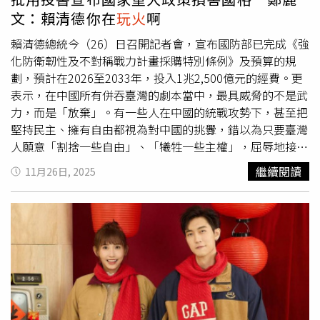
機構提出民事求償，但強調將先處理火災後續事宜。此事件
文：賴清德你在
玩火
啊
不僅造成地方信仰中心重大損失，也凸顯安置兒少管理與夜
間監護的重要性，社會各界呼籲機構需加強防範措施，避免
賴清德總統今（26）日召開記者會，宣布國防部已完成《強
類似悲劇再次發生。
化防衛韌性及不對稱戰力計畫採購特別條例》及預算的規
劃，預計在2026至2033年，投入1兆2,500億元的經費。更
表示，在中國所有併吞臺灣的劇本當中，最具威脅的不是武
力，而是「放棄」。有一些人在中國的統戰攻勢下，甚至把
堅持民主、擁有自由都視為對中國的挑釁，錯以為只要臺灣
人願意「割捨一些自由」、「犧牲一些主權」，屈辱地接受
「民主臺灣」變成「中國臺灣」就可以換取「和平」。對
繼續閱讀
11月26日, 2025
此，國民黨主席鄭麗文今日直言，「賴總統，您在
玩火
啊」，在賴清德一番談話，不但讓台海變成火藥庫，還把台
灣變成兵工廠，不只投資戰爭，連台灣未來所有的經濟產業
發展都要建立在戰爭之上嗎？這是我們所認識的台灣嗎？這
是中華民國的價值嗎？美國華盛頓郵報25日刊登賴清德的投
書，其中提到，我政府會持續提升國防投資，並將於近期提
出史無前例的400億美元特別預算案，以強調捍衛臺灣民主
的承諾。除了要投資國防產業，發展尖端科技，加速打造
「臺灣之盾」，建構分層防禦，有效攔截解放軍飛彈、火