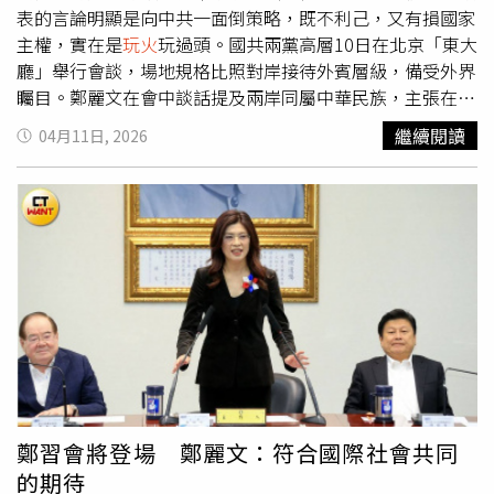
民國77年間股房資金與地下金融吸金，三股流動資金快速輪
帶領孩子學習正確的防火知識，並將打火機、火柴等引火器
表的言論明顯是向中共一面倒策略，既不利己，又有損國家
動的三種投機景象：1、股市獲利資金湧入房市2、房價再度
具收納於兒童無法取得的高處。業者則應加強辦公區域的消
主權，實在是
玩火
玩過頭。國共兩黨高層10日在北京「東大
遭資金推升3、投機炒作死灰復燃屆時，若政策持續打房，
防巡查，落實雜物堆放規範，以確保在突發狀況下能將災害
廳」舉行會談，場地規格比照對岸接待外賓層級，備受外界
恐壓抑經濟與選情；若政策鬆動，又可能助長資產泡沫，政
降至最低。
矚目。鄭麗文在會中談話提及兩岸同屬中華民族，主張在九
策陷入兩難？全民瘋股，政府意想不到的2種結果。（圖／
二共識基礎上推動對話與交流合作、增進民生福祉，也提到
繼續閱讀
04月11日, 2026
李同榮提供）選舉因素將左右未來股市與房市走勢，三種情
應恢復協商機制並拓展台灣國際空間，以維護台海和平穩
境不利執政黨選情李同榮進一步分析，下半年選舉因素，將
定，並稱「台灣海峽不容『外力』介入」。對此，卓榮泰表
成為左右股市與房市的重要變數。對執政黨而言，有三種情
示，台灣應該是世界的台灣，台灣海峽也應是國際自由航行
境不利於年底大選的選情：1、股市若過熱，選前若無力推
的通道，「奢談所謂不讓外力介入、成為外力介入的棋盤，
升行情，或導致崩盤，就容易引發千萬股民的民怨。2、房
這明擺的是向中共一面倒的策略，這是錯誤的」，更直言這
市若大跌，也將衝擊民間財富信心，對執政黨選情不利。
樣的做法，恐將中華民國的主權、台灣的前途及國人的自由
3、若股房同時過冷或過熱，都不利執政黨選情。因此，預
民主生活，淪為政治操作的工具，「而這既不利己又有損國
測政府對股市發展最可能採取的策略，將是：「先降溫、後
家的言論，實在是
玩火
玩過了頭」。他也從歷史角度指出，
維穩」，亦即是在6、7月股市過熱前，適度冷卻市場，避免
國共過去多次談判，包括西藏、香港的發展經驗，最終都顯
股市失控暴衝，選前再適度釋出利多穩定股民信心。選前房
示「沒有實力的和平終告失敗」，甚至可能助長侵略者的行
市走勢大預測：「房價適度鬆動、政策就跟著鬆綁」李同榮
為。他強調，「所以還是要有實力的和平，才是我們建立起
最後指出，房市方面政策方向則將維持：「房價適度鬆動、
來的國家力量」。
鄭習會將登場 鄭麗文：符合國際社會共同
政策就跟著鬆綁」也就是說：不容許房價再度大幅飆漲，但
的期待
也不希望房市過度崩跌，若巿場價格適度修正，政策可能逐