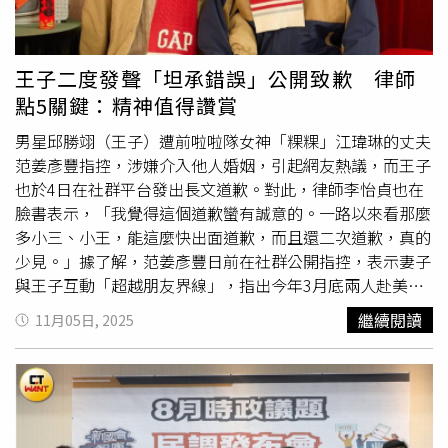
箭、無人機及戰機威脅的防空系統，同時也將深化與理念相
近國家合作，以強化印太區域的共同嚇阻架構。不僅如此，
也會擴展國內外各項協調工作，提升政府、軍隊及公民團體
王子二度發聲「坦承錯誤」公開致歉 律師
之間的合作，以提高社會全體在面對人為及自然災害的應變
點5關鍵：精神值得讚賞
能力。總統強調，「實力帶來和平」是臺美共同信念，臺灣
將以穩健與果決的行動守護國家主權與民主自由。對此，鄭
男星邱勝翊（王子）遭前啦啦隊女神「粿粿」江瑋琳的丈夫
麗文於中常會前致詞時表示，賴總統所說的軍事特別預算高
范姜彥豐指控，涉嫌介入他人婚姻，引起網友熱議，而王子
達1.25兆元台幣，而今年度的國防預算高達9495億元，這
也於4日在社群平台發出長文道歉。對此，律師李怡貞也在
就要舉債2000多億元，另外有兩項特別預算要舉債1008億
臉書表示，「我覺得這個道歉蠻有誠意的。一路以來看那麼
元，所以說光是今年度的舉債規模就突破5000億元，已經
多小三、小王，能這麼快出面道歉，而且還二次道歉，真的
遠遠超過法定舉債上限，這不僅有違財政紀律，更對其他類
少見。」據了解，范姜彥豐日前在社群公開指控，表示妻子
別預算有嚴重排擠作用，「難道賴總統跟國安團隊都沒有任
與王子互動「超越朋友界線」，指出今年3月底兩人赴美旅
何考量嗎？如何能夠永續維持世代正義，來支持龐大的國防
遊返台後，妻子態度明顯轉變，甚至傳出「人未離婚就搬進
繼續閱讀
11月05日, 2025
支出？賴清德沒有說明也沒有提出可行的方案」。鄭麗文批
王子家」的消息。消息曝光後，引起各界熱議，甚至有媒體
評，堂堂中華民國的元首對於如此重大的國家政策，竟然沒
報導指出，范姜彥豐早已委託徵信社蒐證，疑似掌握文字、
有向全民報告，沒有跟國會說明，不經專業討論，沒有針對
照片及影片等證據，甚至傳出兩人「裸體擁抱照」外流。面
可行性進行評估，就直接投書外國媒體，這項投書顯然不是
對風波，王子4日在社群平台發出長文道歉，開頭寫下「對
向台灣主人報告，如此自貶身價、自毀國格令人難以接受。
不起，錯就是錯，沒有任何理由跟藉口」，坦言自己確實做