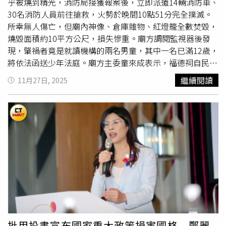
到總統府前參加升旗典禮，因為我們永遠捍衛中華民國憲
乎被燒到精光，消防局接獲報案後，立即派遣14輛消防車、
法。」鄭麗文說，明天上午8時國民黨中央也將舉辦升旗典
30名消防人員前往搶救，火勢於晚間10點51分完全撲滅。
禮，希望大家不但可以參加總統府前的元旦升旗，也歡迎參
所幸無人傷亡，但廟內神像、倉庫雜物、紅燈籠全數焚毀，
加國民黨中央黨部前的升旗典禮，希望明天開始又是新的一
燒毀面積約10平方公尺，損失慘重。廟方調閱監視器後發
頁、新的開始，祝大家新的一年健康快樂、心想事成，
現，肇禍者竟是就讀機構的兩名男童，其中一名已滿12歲，
2026年大選國民黨一定要全面勝利！
將依法函送少年法庭。廟方主委童來成表示，福德祠自民國
87年建立以來，一直是地方信仰中心，此次火災對社區影響
繼續閱讀
11月27日, 2025
重大，原本希望了解原因，卻沒想到是孩童蓄意縱火。監視
畫面顯示，兩名孩子在廟內
玩火
，發現火勢蔓延後便逃離現
場。事件也引發社區強烈關注，當地里長趙瑞豐與多名志工
均表示不解，質疑機構管理疏失：深夜10點多，兩名孩童竟
能擅自外出，且大門疑似未妥善管制。更令人不滿的是，當
廟方與警方要求機構負責人及監護人到場做筆錄時，對方態
度消極，多次以「沒有發言權，要問社會局」回覆。警方指
出，10歲男童依規定已通知教育局，另一名已滿12歲男童
則依法函送少年法庭調查。台中市社會局表示，兩名孩子是
其他縣市安置在台中私立機構的兒少保護個案，事件發生
後，社工及機構人員全程陪同製作筆錄，並將檢討與加強安
置兒少的法律知能及安全管理。目前，廟方尚未決定是否對
批用投書宣布國家重大政策損害國格 鄭麗