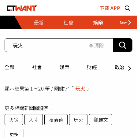
跳至主要內容區塊
下載 APP
最新
社會
娛樂
財經
⊗ 清除
全部
社會
娛樂
財經
政治
顯示結果第 1 ~ 20 筆 / 關鍵字「
玩火
」
更多相關新聞關鍵字：
火災
大陸
賴清德
玩火
鄭麗文
更多