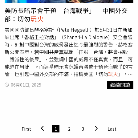
魚、鯧魚與馬鮫魚，佐以充滿山林田野氣息的刺蔥、馬告、
美防長暗示會干預「台海戰爭」 中國外交
野菜、綠竹筍、小米及紅藜麥等原生植物；肉品方面則有宜
部：切勿
玩火
蘭以添加巧克力飼料飼養的盤克夏豬、屏東穀飼乳鴿、以及
和農場晃晃合作的專屬配種 AKAME牛，甜點再融入屏東美
美國國防部長赫格塞斯（Pete Hegseth）於5月31日在新加
園部落70%巧克力、南投埔里葡萄酒與台灣焙茶等元素，餐
坡出席「香格里拉對話」（Shangri-La Dialogue）安全會議
點提供12道美饌與精選佐餐酒，每位含服務費11,800元，
時，針對中國對台灣的威脅發出迄今最強烈的警告。赫格塞
7/30中午12時於「晶好購」平台開放預訂。
斯公開表示，若中國共產黨試圖「征服」台灣，將會招致
「毀滅性的後果」，並強調中國的威脅不僅真實，而且「可
能迫在眉睫」。而這番暗示會保護台灣或干預台海戰爭的言
論，也引起中國外交部的不滿，指稱美國「切勿
玩火
」。根
據《華爾街日報》報導指出，赫格塞斯表示，美國的首要目
繼續閱讀
06月01日, 2025
標仍是透過與盟友的合作，運用嚇阻手段防止戰爭發生。但
赫格塞斯也明言，如果屆時嚇阻失效「當我的三軍統帥（指
川普）召喚我們，我們已準備好發揮國防部最擅長的能力，
那就是決定性地戰鬥與取勝」。赫格塞斯進一步保證，在川
普總統任內「中國不會入侵台灣」。赫格塞斯同時也提到，
美國正努力重新調整對歐洲與中東的投入，將國防焦點轉回
First
1
2
3
Last
亞洲。雖然川普曾承諾要結束俄烏戰爭，但在此同時，印太