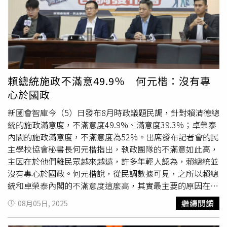
請問中華民國還是民主國家嗎？不用經過國會嗎？難道國會
出錯誤行為，並在事件爆發前多次與范姜先生會面協商、當
形同虛設嗎？應該要有的民主程序全被跳過。鄭麗文說，另
面鞠躬致歉。他在聲明中指出：「在您與粿粿婚姻狀態尚存
外讓她更擔憂的是，難道跟美方沒有正式管道嗎？要用投書
續的情況下，做出了不好的行為，對您造成了傷害，我對您
的方式宣布國家如此重大政策，是史上第一遭，這背後顯然
跟粿粿都非常抱歉。」王子強調，自己未曾逃避，並全力配
有非常重大決策失誤，嚴重損害國家國格，跟元首應該要有
合協商，但雙方在賠償金額上未能達成共識，「我知道犯錯
的格局。鄭麗文再說，最後更讓她憂心忡忡的是，賴清德在
就要付出代價，這是我應得的」。王子同時懇請外界停止過
記者會所做的重大宣示，「賴總統，您在
玩火
啊」，在大罷
度揣測與不實傳言，「事實的責難止於我，我全權承擔」。
賴總統施政不滿意49.9％ 何元楷：沒有專
免之後，賴清德陷入了內憂外患，嚴重的政治領導危機，相
他表示將暫停所有公開活動，並與粿粿共同誠實面對後續處
心於國政
信國人殷切盼望賴清德調整腳步，重新反省上任一年多來的
理。對此，王子所屬經紀公司「喜鵲娛樂」也宣布，藝人將
作為。但是大家沒有看到，反而看到用更加激進、危險的手
暫停所有公開行程，以專注面對風波。律師李怡貞4日晚間
新國會智庫今（5）日發布8月時政議題民調，針對賴清德總
法，將國家安全、2300萬人的幸福推到懸崖邊，面臨重大
在臉書發文指出，王子這份道歉「相對罕見地展現誠意」。
統的施政滿意度，不滿意度49.9%、滿意度39.3%；卓榮泰
危機。鄭麗文強調，重提兩國論、向台獨邁進，這絕對不是
她表示，觀察過許多相似事件，「能在事發後這麼快出面道
內閣的施政滿意度，不滿意度為52%。出席發布記者會的民
2300萬台灣人樂見的，也絕對不是區域乃至國際社會樂
歉，且公開二度致歉，實屬少見」。李怡貞指出，王子的聲
主學校協會秘書長何元楷指出，執政團隊的不滿意如此高，
見。最後，鄭麗文誠摯的呼籲，千萬不要成為麻煩的製造
明中沒有隱藏的反擊語氣，也未選擇提告或卸責，認為其態
主因在於他們離民眾越來越遠，許多年輕人認為，賴總統並
者，在賴清德一番談話，不但讓台海變成火藥庫，還把台灣
度值得肯定，「沒有龜縮、沒有反告原配、沒有說被騙被勾
沒有專心於國政。何元楷說，從民調數據可見，之所以賴總
變成兵工廠，不只投資戰爭，連台灣未來所有的經濟產業發
引，這樣的誠懇應該成為公眾人物犯錯後的基本態度。」不
統和卓榮泰內閣的不滿意度這麼高，其實最主要的原因在於
展都要建立在戰爭之上嗎？這是我們所認識的台灣嗎？這是
過她也強調，誠意並不能抹去行為本身的錯誤：「插足他人
他們離民眾越來越遠。在他們任內，看不出對國政方面有什
繼續閱讀
08月05日, 2025
中華民國的價值嗎？鄭麗文強調，身為國會第一大黨、台灣
婚姻本就破壞了一個家庭。既然知道自己承擔不起後果，就
麼建樹，反而大多花心力發起「大惡罷」，大搞政治鬥爭，
最大在野黨，還是希望賴清德總統要三思，希望國際社會能
不應該
玩火
。這場風波的代價，是他自找的。」
放任側翼走向極端化，製造對立，撕裂台灣社會。這就是讓