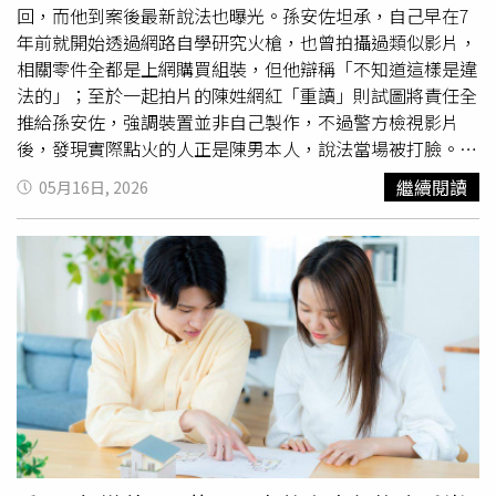
感嘆，這堂課的學費太高昂。而當地消防單位與法律專家提
回，而他到案後最新說法也曝光。孫安佐坦承，自己早在7
醒，家長務必加強對孩子的防火教育，告誡切勿
玩火
；若因
年前就開始透過網路自學研究火槍，也曾拍攝過類似影片，
未成年子女
玩火
引發火災，導致他人生命或財產受損，父母
相關零件全都是上網購買組裝，但他辯稱「不知道這樣是違
身為法定監護人，將必須承擔民事侵權的損害賠償責任，家
法的」；至於一起拍片的陳姓網紅「重讀」則試圖將責任全
長切莫掉以輕心，以免造成無法挽回的遺憾。
推給孫安佐，強調裝置並非自己製作，不過警方檢視影片
後，發現實際點火的人正是陳男本人，說法當場被打臉。根
據《ETtoday新聞雲》》報導，面對警方偵訊，孫安佐坦
繼續閱讀
05月16日, 2026
承，多年前便開始接觸相關知識，長期透過網路自學研究火
槍，再自行購買零件組裝。他供稱，之前也拍過類似影片，
但一直不知道相關行為已經觸法。儘管陳男偵訊時試圖將責
任全推給孫安佐，強調自己只是協助拍攝，但警方檢視影片
後發現，實際點火的人正是陳男本人，因此仍將他依公共危
險等罪嫌一併移送。警方稍早調查，孫安佐14日在
Instagram上傳一段影片，還寫下「決定公開2026最新發
明」，內容是在北投河堤測試自製火槍。畫面中，火焰瞬間
狂噴數十公尺，還伴隨大量濃煙，驚人畫面曝光後立刻引發
警方注意。警方認為相關裝置恐涉及公共危險，隨即報請士
林地檢署指揮偵辦，並於16日凌晨持拘票與搜索票，清晨6
時許前往孫家搜索。警方到場時，孫安佐還在睡夢中，現場