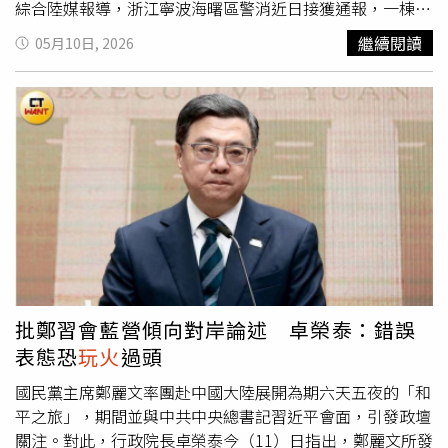
甜蜜點：*當股市站上3萬點，可說是「獲利七分飽」*3萬5
綜合陸媒報導，浙江寧波海曙區警消近日接獲通報，一棟辦
千點，市場是「八分飽」，應該最安全的退場甜蜜點*上了4
公大樓的3樓辦公室發生火警，現場一度濃煙密布，所幸在
繼續閱讀
05月10日, 2026
萬點，近「九分飽」*衝4萬5千點，已「十分飽」*再衝5萬
消防人員抵達現場，迅速佈線灌救，在10分鐘內徹底消滅殘
點，恐會「超飽吐回來」全民瘋股，5段飽足警戒線。（圖
火。經調查，火災發生時，一名12歲男童獨自在辦公室內玩
／李同榮提供）當全民瘋股、甚至連購屋剛需都「棄房投
耍，一時好奇用打火機點燃紙巾，燃燒的火星不慎飄落至辦
股」，連小白也瘋狂時，市場往往已進入高危險區，「戒之
公桌旁堆放的雜物區，隨即引發熊熊大火。男童見狀驚慌逃
在貪」才能保泰平安。這種瘋股現象若持續發酵，未來恐出
出並告知家長，員工急忙通報，並嘗試動用滅火器進行初步
現政府意想不到的兩種結果：（一）股房雙崩引發金融風
壓制，才成功阻止火勢向廠房其他區域蔓延。火災後，消防
暴/股市爆衝後崩盤，房市跟著遭殃當市場從投資變成全民
員特別在現場開設「火場小課堂」，向在場員工與家長進行
投機，連「路邊攤都在談股票」時，往往就是風險最高的時
安全宣導，消防隊強調，學齡兒童正值好奇心旺盛的階段，
刻。若股市在過度槓桿與瘋狂追價後出現崩跌，將導致大量
但普遍缺乏對火源威脅的認知與逃生意識，家長若因工作需
散戶資金套牢，信貸違約增加，消費信心崩潰，房市購屋動
求帶孩童進入辦公場域，應加強日常看護並嚴禁其接觸易燃
能也陷入急凍狀態。一旦股市與房市同步轉弱，股房雙崩恐
物。事實上，在大陸類似的兒童
玩火
案例屢見不鮮，今年1
引發金融體系連鎖震盪與風暴，政府最後勢必要出面收拾殘
月貴州省貴陽市發生一起民宅火警，主因是一名8歲男童獨
批鄭習會藍營傾向對岸論述 卓榮泰：錯誤
局。（二）股房雙強/股市獲利資金轉向房市，股房雙強、
自在家玩打火機點燃陽台堆置物，火勢相當驚人，所幸沒有
表態恐
玩火
過頭
投機炒作再起另一種可能則是，股市高檔震盪後並未崩盤，
造成任何人傷亡。針對這種情形，消防單位指出，火焰的威
而是進入良性修正。當大量股市獲利資金開始尋找新的資產
力往往遠超孩童的想像，許多火災起因僅是「一次好奇的觸
國民黨主席鄭麗文率團赴中國大陸展開為期六天五夜的「和
避風港時，沉寂已久的房市便可能重新成為資金停泊處。李
碰」，卻可能造成難以挽回的財產損失甚至生命威脅。消防
平之旅」，期間並與中共中央總書記習近平會面，引發政壇
同榮認為，未來若出現「資金由股轉房」現象，市場恐重演
部門再次重申，職場安全與兒童教育不容忽視，家長應主動
關注。對此，行政院長卓榮泰今（11）日指出，鄭麗文所發