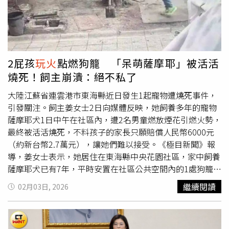
陸，不但符合中華民國憲法，臺灣人民共同的安全福祉，也
表現已在同業名列前茅，摸彩規模也年年創新高，「董事長
符合兩岸共同的意願，更符合國際社會共同的期待。鄭麗文
實在拿不出更厲害的了，就用吞火祝賀吧！」相關畫面曝光
強調，當前國際局勢動盪不安、詭譎多變，大家都不希望台
後，不少網友留言表示驚訝與佩服，「其他公司的董事長要
海再度出現緊張的軍事危機，「化干戈為玉帛」，大家用和
冒冷汗了！他們春酒要表演什麼？」、「今年就這樣，明年
平的紅利，共同締造繁榮美好的未來，是今天中國國民黨帶
還得了啊」、「明年可能要胸口碎大石才行了」、現在董事
2屁孩
玩火
點燃狗籠 「呆萌薩摩耶」被活活
給全世界的重要訊息。一個負責任的政黨不應該
玩火
，將台
長這職位那麼競爭了嗎？捐錢都不夠了，還要吞火」。
燒死！飼主崩潰：絕不私了
灣推向戰爭的邊緣，而是應該不斷尋求和平的可能，開創和
平的空間，奠定和平的基石，再也不走回頭路。她期待此行
大陸江蘇省連雲港市東海縣近日發生1起寵物遭燒死事件，
能帶來兩岸的春天，在現在一片陰霾的國際局勢中看到新的
引發關注。飼主姜女士2日向媒體反映，她飼養多年的寵物
曙光與希望。
薩摩耶犬1日中午在社區內，遭2名男童燃放煙花引燃火勢，
最終被活活燒死，不料孩子的家長只願賠償人民幣6000元
（約新台幣2.7萬元），讓她們難以接受。《極目新聞》報
導，姜女士表示，她居住在東海縣中央花園社區，家中飼養
薩摩耶犬已有7年，平時安置在社區公共空間內的1處狗籠
中。1日中午，2名男孩在小區內玩炮竹時，將點燃的煙花伸
繼續閱讀
02月03日, 2026
入狗籠內，因籠內遮擋布料易燃，引發火勢，導致整個籠子
迅速起火，狗狗無法逃生，被燒死在籠中。飼主提供的監視
器畫面顯示，1日中午12時34分許，2名男孩先後來到狗籠