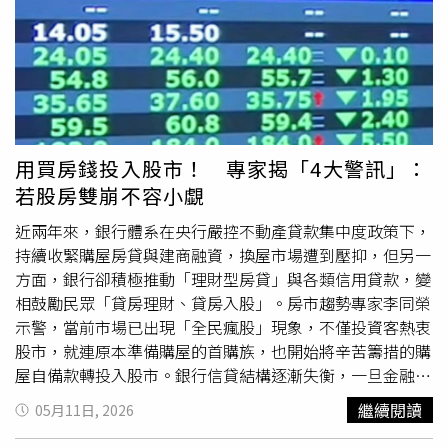
實際上，一旦股市反轉，投資虧損，貸款仍然必須照繳，房
子也不會因為股票大跌就停止還款壓力。他直言，增貸已經
算是高槓桿操作，而若進一步賣房投入股市，等同連最後的
安全網都拆掉。「至少增貸後，房子還在，還有地方住；賣
房All in，一旦股市重挫，可能連住的地方都沒有。」阿明
坦言，雖然這番話聽起來刺耳，但現實往往比市場熱潮更殘
酷。「房子是你安身立命的所在，股票漲跌，你睡公園；房
用買房錢投入股市！ 專家揭「4大警訊」：
價漲跌，你至少還有一個家。」針對近期市場投資氛圍，阿
若股房雙崩不容小覷
明也提醒投資人應建立風險控管觀念。他建議，若真的想參
與股市行情，至少要替自己設下「停點」，當獲利達標時先
近兩年來，銀行體系在央行嚴控不動產貸款集中度政策下，
拿回本金，避免過度貪婪，「用獲利繼續玩。虧到一定程
持續收緊購屋房貸與建商融資，換屋市場遭到壓抑，但另一
度，就認賠出場，不要凹單」；同時也要保留退路，控制增
方面，銀行卻積極推動「理財型房貸」與各類信用貸款，變
貸額度在可承受範圍內，即便市場反轉，也不至於影響基本
相鼓勵民眾「貸房理財、貸房入股」。房市趨勢專家李同榮
生活。阿明最後強調，投資並不可怕，可怕的是失去理性。
示警，當前市場已出現「全民瘋股」現象，不僅投資客熱衷
「人性就是貪，看到別人賺錢就想跟。但貪要有底線，底線
股市，就連原本準備購屋的首購族，也開始將辛苦籌措的購
就是你的家。連家都敢押上去，這不是勇敢，是憨膽。」他
屋自備款轉投入股市。銀行信貸結構逐漸失衡，一旦金融市
認為想參與市場，用增貸拿一部分錢出來，設好停點、控制
場反轉，股房雙崩，恐將引爆本土金融風暴，後果不容小
繼續閱讀
05月11日, 2026
風險，但不建議賣房All in股市。他說：「增貸已經是賭
覷。李同榮指出，2025年至2026年間，尤其是公股銀行體
了，別連家都押下去。為自己留一條後路，別讓股票跌了之
系，為因應央行對不動產放款集中度的控管，消金授信策略