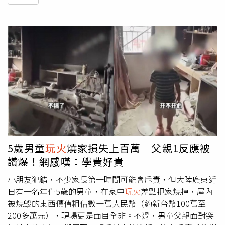
5歲男童
玩火
燒家損失上百萬 父親1反應被
讚爆！網感嘆：學費好貴
小朋友犯錯，不少家長第一時間可能會斥責，但大陸廣東近
日有一名年僅5歲的男童，在家中
玩火
差點把家燒掉，屋內
被燒毀的東西價值粗估數十萬人民幣（約新台幣100萬至
200多萬元），現場更是面目全非。不過，男童父親面對突