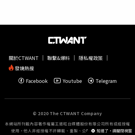
地區的軍事籌劃已逐漸成為美國核心戰略。赫格塞斯在演說
中也提到，中國近年積極擴張軍力，包括打造全球規模最大
的海軍，以及部署具備登陸能力的新型艦艇，意圖在區域內
建立軍事主導權。分析人士指出，中國艦隊的設計可快速卸
載軍備、組成移動碼頭，明顯為實施類似「諾曼第登陸」
（D-Day）式的台灣侵攻預作準備。美方同時警告，中國對
許多亞洲國家的經濟影響力日益加劇，使各國面臨安全與經
濟之間的兩難。赫格塞斯直言「我們知道，許多國家傾向於
關於CTWANT
聯繫&爆料
隱私權政策
同時尋求與中國的經濟合作以及與美國的國防合作。這是地
理上的必要，但要提防中國共產黨透過這種糾結所追求的影
發燒熱搜
響力。」他呼籲亞洲盟邦應加大國防支出，強調即使歐洲面
Facebook
Youtube
Telegram
對的安全威脅較輕，許多國家仍願意投入相對更多資源，而
亞洲關鍵夥伴在面對中國與北韓時的軍費支出卻明顯不足。
對於這一點，他認為極不合理。而赫格塞斯此番發言很快引
來中國代表的強烈反彈。以中國國防大學副校長身份代表出
席會議的中國海軍少將胡剛峰（Hu Gangfeng）在會中指控
© 2020 The CTWANT Company
美國言論是「無根指控」，更批評其「無中生有」「顛倒黑
本網站所刊載內容著作權屬王道旺台媒體股份有限公司所有或經授權
白」，意圖挑起對抗與混亂。中國外交部則在亞洲時間6月1
使用，他人非經授權不許轉載、重製、公開播送或公開傳輸。
知道了，請關閉視窗
日凌晨發布更為直接的聲明，嚴厲譴責赫格塞斯「抹黑攻擊