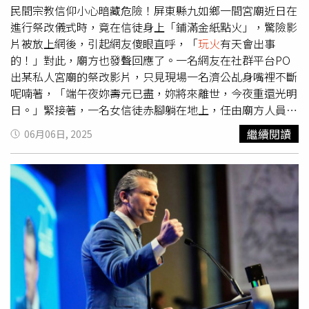
哥拉奇」（Kolache）與混合鮮奶油的「德州香蕉布丁」亦
確禁止孩子隨意點火或模仿用火的行為；多花時間陪伴孩
民間宗教信仰小心暗藏危險！屏東縣九如鄉一間宮廟近日在
是道地甜點。為了因應台灣人偏愛澱粉類主食的飲食喜好，
童，減少因好奇或無聊引發
玩火
行為；若發現孩童有
玩火
行
進行祭改儀式時，竟在信徒身上「鋪滿金紙點火」，驚險影
店內也研發多款台灣限定的創意料理，例如軟嫩多汁的「煙
為，應立即導正並避免再次發生。
片被放上網後，引起網友傻眼直呼，「
玩火
有天會出事
燻牛胸炒飯」、使用煙燻豬肉醬炒製的「煙燻肉醬漢堡排水
的！」對此，廟方也發聲回應了。一名網友在社群平台PO
管麵」等，希望以此滿足台灣的BBQ和美式料理愛好者。
出某私人宮廟的祭改影片，只見現場一名濟公乩身嘴裡不斷
「火焱．伙宴」客座餐會邀集鳥苑湯仲鴻（左起）、
呢喃著，「端午夜妳壽元已盡，妳將來離世，今夜重還光明
FirePlay蘇濟恒、AKAME彭天恩3位火系名廚獻藝。（圖／
日。」緊接著，一名女信徒赤腳躺在地上，任由廟方人員將
台南晶英酒店提供）另外台南晶英酒店年度客座餐會「火
金紙灑滿全身，一旁師姐還提醒她「過程中都不能說話」，
繼續閱讀
06月06日, 2025
焱．伙宴」將於9/12晚宴、13日與14日午、晚宴推出共五
隨即拿起打火機點燃紙錢，儘管廟方人員立馬將信徒身上的
個場次，邀集屏東霧台鄉好茶村部落野味AKAME主廚彭天
金紙撥開，但畫面仍令人捏把冷汗。影片曝光後，網友紛紛
恩、台中米其林指南推薦Torien Yakitori鳥苑主廚湯仲鴻、
驚呼，「能這樣？」、「原來道教也有脫胎換骨的法事，頭
被譽為「最會
玩火
的男人」FirePlay主廚蘇濟恒，三位火系
一次看到」、「這不會燒燙傷嗎」、「類似泰國的躺棺材重
名廚以「火火火FireUp」品牌與飯店合作。來自山林部落的
生？」、「
玩火
有天會出事的」、「被火燒命都沒了還要改
AKAME代表柴火與煙燻，傳承原住民與自然共生的智慧；
運嗎。」對此，廟方負責人也回應，進行祭改儀式時僅點燃
鳥苑結合台日文化，以炭火燒烤展現台灣職人技藝；
2、3張紙錢，只是「象徵性點火」幫信徒改運重生，過程中
FirePlay則由新住民演繹世界潮流的味道。菜單設計呼應
也有注意安全。此祭改儀式也引起屏東縣消防局關注，特地
「十二種原生食材．十二種風味告白」的核心主題，主廚們
派員前往現場宣導，呼籲宮廟停止該危險行徑。
嚴選來自全台各地優質原生食材，包括富有海洋鮮味的馬祖
淡菜、白蝦、文蛤、飛魚卵，以及名列台灣十大名魚的午