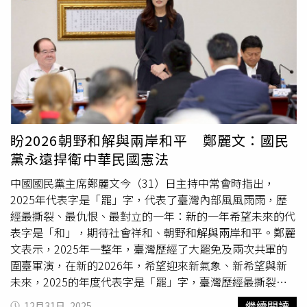
外，其中1人將點燃的煙花丟入籠內，隨後冒出輕微白煙，2
人隨即跑開。約1分鐘後，2名男孩再次返回，點燃煙花後在
籠外觀望，未再丟入籠中。接著，其中1名男孩離開去追逐
雞隻，另名男孩則在籠外察看，並驚呼「著火了」。不久
後，狗籠內黑煙密布，火勢迅速蔓延，最終將整個籠子吞
噬，狗狗的慘叫聲不絕於耳。大陸江蘇省連雲港市東海縣近
日發生1起寵物遭燒死事件，引發關注。（圖／翻攝自極目
新聞）姜女和家人與狗狗感情深厚，事件發生後情緒崩潰。
經警方介入協調，男童家屬提出願意聯合賠償人民幣6000
盼2026朝野和解與兩岸和平 鄭麗文：國民
元私下和解，或另行賠償1隻狗。姜女士與家人無法接受，
黨永遠捍衛中華民國憲法
強調希望對方能在社區住戶群組中公開道歉，正視事件的嚴
重性。針對部分網友質疑為何將狗籠設置在公共區域？姜女
中國國民黨主席鄭麗文今（31）日主持中常會時指出，
士回應，狗狗多年來一直生活在該處，性情溫順，深受鄰居
2025年代表字是「罷」字，代表了臺灣內部風風雨雨，歷
與孩子喜愛，經常有人餵食，物業及鄰居也從未提出異議，
經最撕裂、最仇恨、最對立的一年：新的一年希望未來的代
「如果真的不允許，不可能養這麼多年」。對此，東海縣牛
表字是「和」，期待社會祥和、朝野和解與兩岸和平。鄭麗
山街道辦人員表示，目前已由轄區派出所介入協調處理；東
文表示，2025年一整年，臺灣歷經了大罷免及兩次共軍的
海縣公安局西雙湖派出所則回應，建議當事雙方前往派出
圍臺軍演，在新的2026年，希望迎來新氣象、新希望與新
所，進一步釐清責任與後續處理方式。
未來，2025的年度代表字是「罷」字，臺灣歷經最撕裂、
最仇恨、最對立的一年。大罷免期間，許多國民黨立委在反
繼續閱讀
12月31日, 2025