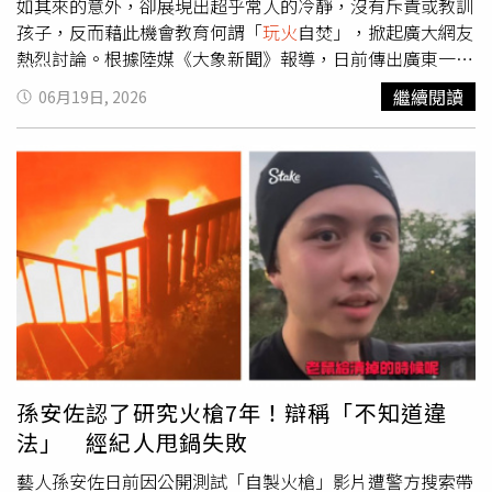
如其來的意外，卻展現出超乎常人的冷靜，沒有斥責或教訓
孩子，反而藉此機會教育何謂「
玩火
自焚」，掀起廣大網友
熱烈討論。根據陸媒《大象新聞》報導，日前傳出廣東一名
5歲男童在家
玩火
，差點燒掉房子；但男童父親面對家中大
繼續閱讀
06月19日, 2026
半物品被燒毀、損失慘重，卻沒有斥責或打罵孩子，反而平
靜地詢問兒子「開不開心」，隨後更機會教育，告訴他這就
叫做「
玩火
自焚」，希望兒子記得
玩火
會造成的嚴重後果。
而火災發生後，男童雖因極度害怕而不敢在第一時間坦承，
但仍心繫父親的喜好，特地從火場中找出剛買的4包香煙遞
給爸爸；隨後男童更天真地表示，自己的存錢筒沒被燒毀，
想用裡面的零用錢來彌補家中損失，讓父親既無奈又心疼。
男童父親也透露，他之所以能按捺住怒火，是因為兒子平日
裡十分乖巧懂事，才3歲就會主動幫忙洗碗、拖地，甚至能
獨立洗澡吃飯，看見父母勞累還會貼心按摩。除此之外，男
童父親認為，兒子年僅5歲，根本還沒有金錢與財物價值的
概念，其舉動只是單純出於對父親的愛，並非故意惡作劇。
孫安佐認了研究火槍7年！辯稱「不知道違
同時男童父親強調，雖然家中損失令人痛心，但只要父子兩
法」 經紀人甩鍋失敗
人都平安無事，就已經是最大的幸運。該名男童的父親如此
溫馨又高EQ的教育方式，獲得大批網友讚賞，但不少人也
藝人孫安佐日前因公開測試「自製火槍」影片遭警方搜索帶