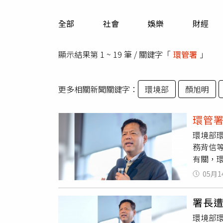
人物
汽車
全部
社會
娛樂
財經
專欄
房產新勢力
顯示結果第 1 ~ 19 筆 / 關鍵字「
環管署
」
更多相關新聞關鍵字：
環境部
顏旭明
環管
環境部
務背信
有關，
官何建
05月1
人到案
交保，
署長
疑涉及
環境部
務時，觸