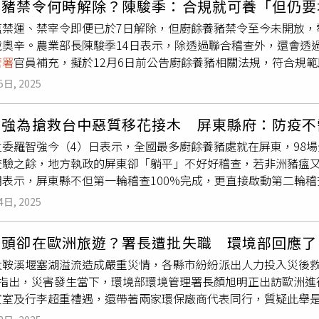
養豬禁令何時解除？陳駿季：合規就可養「但仍要
異味的問題，
環管署
也要求業者落實二次燃燒機制（預熱溫度須達
瘟禁運、禁宰令即便已於7日解除，但廚餘養豬禁令至今未開放，
臭設備效能，以降低揮發性有機物（VOCs）及異味排放。
環管
戴奧辛。農業部長陳駿季14日表示，除透過聯合稽查外，還會透
法工具，持續強化監測與查核，確保瀝青產業在推動循環經濟的
管署
官員補充，擬於12月6日前公告廚餘養豬相關法規，符合規
可。依環境部統計，全國日均1779公噸廚餘需要緊急去化，以
5日, 2025
中心14日召開會議，陳駿季指出，截至目前除了台中梧棲案場以
採檢強度，但若日後有逾警戒值，將要求地方政府當天稽查。至
智強為搶救台中惡質移花接木 屏東縣府：防疫不
戶蒸煮設備規模要與飼養頭數匹配，加裝廚餘即時監控設備等，
立委羅智強今（4）日表示，全國最多廚餘養豬處就在屏東，98
林左祥表示，擬修正「一般廢棄物回收清除處理辦法」，明定廚餘
查驗之餘，地方執政的屏東卻「躺平」不好好稽查，若非洲豬瘟
防止養豬戶在廚餘養豬未開放前私運廚餘，應變中心要求所有清運車
表示，屏東縣不但第一輪稽查100%完成，更直接啟動第二輪稽
中市長盧秀燕14日在議會備詢時指出，未來趨勢是禁用廚餘養豬
0%。並怒批，羅智強委員引用錯誤資料，蓄意不求證，再移花接
城市若走上這條路，一定要給產業落日時間，台中之前危機處理
4日, 2025
後續處理失能的焦點。屏東縣府指出，10月22日農業部證實台
型，是一個龐大的工程，市府目前積極朝目標前進。對於是否禁
保局、農業處、動防所、警察局等跨局處聯合稽查，兵分五路前往
須兼顧後續配套措施，明確之後會跟鄉親報告，目前可以確定的
當頭卻在歐洲旅遊？署長遭批失職 環境部回應了
輪稽查，稽查率100%，全力防堵非洲豬瘟疫情。屏東縣府說，
放廚餘養豬，將在12月4日北上抗議。陳駿季回應，會傾聽各界
太鞍溪堰塞湖溢流造成嚴重災情，各縣市紛紛派出人力投入災後
查，10月29日也已完成第二輪稽查，稽查率亦為100%；現正已
將與豬農充分溝通。
）指出，災害發生當下，環境部環境管理署長顏旭明正出訪歐洲進
境部資料擷取時間有落差，縣府也要求立即更正。屏東縣府直言
賓室及行李超重禮遇，還帶著兩家環保廠商代表同行，質疑此舉
移花接木指摘屏東縣政府，企圖轉移輿論批判台中市防疫不力、
月27日請政風單位介入，將以公開透明原則釐清外界疑慮。林沛
救不了台中市。屏東縣政府強調，防疫不需要髒水和口水，環保局今