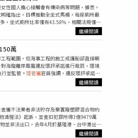
4次計畫調整，隨地況彈性調整工法，包括抽
是女性國人擔心接觸會有傳染病等問題，據悉，
2024年11月完成整治並提出改善報告。環保
就明確指出，目標推動全坐式馬桶，每座廁所最
染物濃度全數低於管制標準及監測標準，並經
多，坐式廁所比率僅有43.58％，相關法規僅有
正式畫下該加油站汙染整治階段句點。環保局強
比例應達40％以上。「要用科學來講」，大安
作業流程，才能有效防止汙染事件發生。
繼續閱讀
研究指出，蹲式廁所地板上的細菌十分多，甚至
少，原因之一為蹲式馬桶如廁不便，往往會噴濺
50萬
不再新設蹲式廁所。但據環境部調查，國人中仍有
洋工程範圍，但海事工程的施工戒護船卻直接朝
桶會有接觸、不衛生等問題，但考量國際趨勢
針對海龍離岸風電違反環評承諾進行裁罰，環境
座廁所最多 1間設置蹲式馬桶。環境管理署環
執行並監管。
環管署
官員強調，違反環評承諾最
立的廁所率先推動。此外，為了減少汙染，研討
力發電的相關工程，據環境保育對策內文中施工
練等盼增加乾式清潔頻率，濕式清潔也會注意減
繼續閱讀
中華白海豚活動高峰時間進入已知中華白海豚
反而是直接駛入已知的白海豚游動密集位置，嚴
19日至22日舉辦一系列地球日活動，今年地球日
日查獲不法業者非法貯存及棄置廢塑膠混合物約
受訪時表示，環境部會會稽查開發行為有無違反環評承
棄物清理法》起訴，並查扣犯罪所得3億9479萬
彭啓明今天出席地球日活動。（圖／中國時報林
要求說明。
環管署
長顏旭明說，業者於環評時承
物輸出許可，以塑膠原料名義將廢塑膠混合物輸
學者召開鑑識會議，確認是否有依環評承諾一定
繼續閱讀