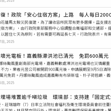
2日, 2025
時間趕赴前線，承擔指揮與協調責任。然而，根據立委陳菁徽掌
委員與其想盡辦法污衊其他縣市，不如好好協助台中市政府做好
洲行程，當9月23日花蓮馬太鞍溪堰塞湖潰壩、泥流淹沒光復鄉
復！政院「安心住宿方案」上路 每人每日2000
災害環境應變與復原」職責脫節。林沛祥直言，顏旭明在重大洪
助花蓮馬太鞍災民復建，為了讓收容所民眾有更多選擇，且支援志
廠商同行，此舉難以稱為考察，形同「官商旅遊」。他批評這已
宿方案」，由行政院東部服務中心協調整合衛福部和交通部，提供3
明已在9月27日請政風單位介入，將以公開透明原則釐清外界疑
，以居住七天為原則，若有需要可再延長七天，行政院表示，有
疑仍在國外自由行，顏其實「第一時間」透過線上指揮與調度災後
相關費用會由政府專案支應。中央災害應變中心統計至27日上午
處理。至於外界關注的貴賓室使用問題，環境部解釋，該安排係
7日, 2025
出人數711人、受傷80人。有關堰塞湖最新監測，目前續存水量大
未來已要求全面檢討改進；本次實際進入使用者僅有署長本人。
出，對下游影響相對有限，經濟部水利署也調派80台機具，進行
壞光電板！嘉義縣滯洪池已清光 免罰600萬元
保署針對影響範圍周邊進行導引並做相關滯洪。行政院長卓榮泰2
丹娜絲颱風重創南部光電場，嘉義縣數處滯洪池光電場也災情嚴重
持續提供災區民眾民生物資、用藥等補給及收容安置需要，讓救
不力，業者元昱公司被開罰900萬元後，申請展期至9月5日清
里鄉農會等農民團體在災區提供許多協助，包括物資及人力的幫
00萬元免罰。丹娜絲颱風造成嘉義縣有布袋新塭、朴子荷苞嶼、
動自發的付出，院長也表達感謝之意。農業部統計受樺加沙颱風
逾期未清除，累計被開罰900萬元，原訂8月28日前完成清除
整各直轄市、縣市政府查報資料，至9月27日11時止，農業產物
6日, 2025
於8月29日下最後通牒，9月5日若未完成清完，連同8月28日罰
情形，中央災害應變中心前進協調所說明，透過國軍第二作戰區增
環管署
人員6日稽查新庄光電場廢棄光電板已清除。（圖／翻攝畫
防部也跟民眾進行對接，若是需要家戶清運，國軍可提供協助。
掩埋場堆置逾千噸垃圾 環境部：支持建「固定式
查廢棄光電板已清除。（圖／翻攝畫面）環保局統計至8月29日
比照《災害防救法》的相關規定，協調台糖土地暫置廢棄物。此外
瑩、莊瑞雄昨（7）日率立法院社會福利及衛生環境委員會前往臺
保局指出，6日會同南區
環管署
人員到場稽查，已無廢棄光電板，
志工進行清理，經濟部產發署緊急購置的800套高壓噴水槍也在
委王正旭、林月琴亦同行外，環境部、臺東縣環保局長黃權煒、
毀損光電設施堆放路邊，依違反《廢棄物清理法》開罰，荷苞嶼滯