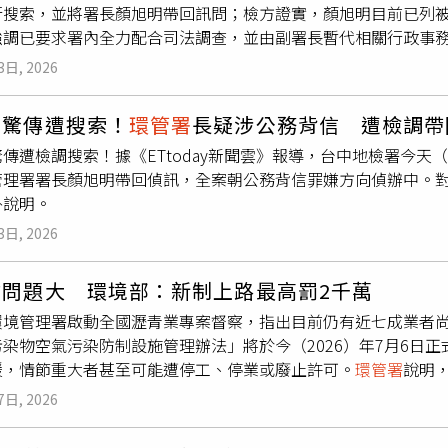
行搜索，並將署長顏旭明帶回訊問；檢方證實，顏旭明目前已列
對此，環境部次長沈志修表示，政風單位已回報司法機關介入調
強調已要求署內全力配合司法調查，並由副署長暫代相關行政事
序中，基於偵查不公開原則，不便對外評論細節，也盼司法儘速
分多路搜索
環管署
等相關辦公場所，並同步通知顏旭明等人到案
3日, 2026
法務部調查局台中市調查處偵辦，案件涉及公務背信等罪嫌，已
尚在進行中，相關細節暫不便對外說明。法界人士指出，顏旭明
部驚傳遭搜索！
環管署
長疑涉公務背信 遭檢調帶
務員於處理公務過程中，意圖替自己或第三人獲取不法利益，或
傳遭檢調搜索！據《ETtoday新聞雲》報導，台中地檢署今天
包括公務車私用、工程採購或驗收涉嫌圖利特定廠商等情形，既
管理署署長顏旭明帶回偵訊，全案朝公務背信罪嫌方向偵辦中。
境部下午緊急回應，表示第一時間接獲通報後，已要求
環管署
同
外說明。
卷證，盼盡速釐清真相。環境部也強調，目前各項環境管理與行
。由於
環管署
隸屬環境部重要行政單位，此次高層突遭搜索，也
3日, 2026
否涉及其他公務人員或採購、行政流程問題，仍有待司法單位進
業問題大 環境部：新制上路最高罰2千萬
環境管理署啟動全國瀝青業專案督察，指出目前仍有近七成業者
染物空氣污染防制設施管理辦法」將於今（2026）年7月6日正
鍰，情節重大者甚至可能遭停工、停業或廢止許可。
環管署
說明
達60%以上的局部集氣系統，或採取密閉式作業。然而目前業界
7日, 2026
程。在執法方面，北區環管中心自去（2025）年10月起展開
業公害陳情案件由每季平均15.1件，下降至今年第一季的10