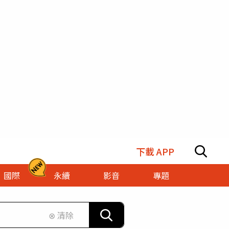
下載 APP
國際
永續
影音
專題
⊗ 清除