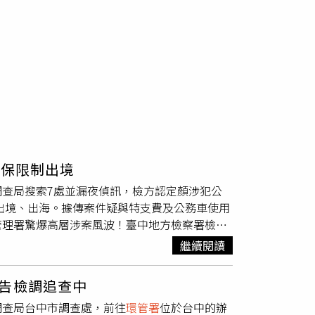
交保限制出境
查局搜索7處並漏夜偵訊，檢方認定顏涉犯公
制出境、出海。據傳案件疑與特支費及公務車使用
管理署驚爆高層涉案風波！臺中地方檢察署檢察
7處地點執行搜索，並約談署長顏旭明及14名證
繼續閱讀
嫌重大，但考量無羈押必要，因此裁定30萬元
，檢方未進一步說明案情細節。外界盛傳，本案
告檢調追查中
務背信罪」並非獨立罪名，而是公務員於執行職
調查局台中市調查處，前往
環管署
位於台中的辦
重規定論處。若罪證成立，最高可處7年6個月有期