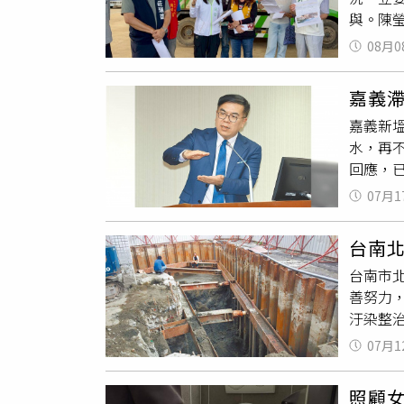
國軍、
與。陳
滯洪池被
家園需
運垃圾
繳，尚有
的民眾
08月0
隨著觀光
畫」，每
嘉義
局目前
嘉義新
困境，
水，再
劃「固
回應，
唯一掩
出，她
嚴重影
07月1
形成登
目前倉
除？國
考量蘭
台南
長顏旭
也當場
台南市北
明則表
得無虞
善努力，
光電板
化蘭嶼
汙染整
品加值
圾清運
出，2
蔡姓業
施，以
07月1
「總石
響進駐
整治場
照顧