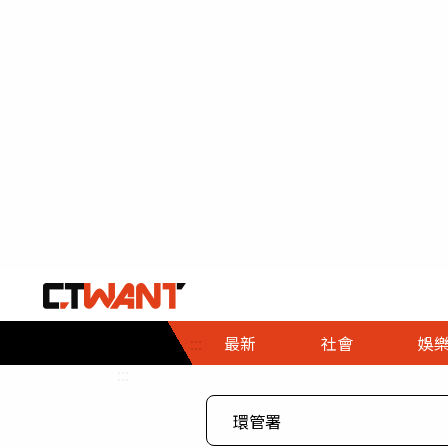
社會首頁
娛樂首頁
財經首頁
政
:::
最新
社會
娛
時事
即時
熱線
:::
直擊
大條
人物
調查
專題
３Ｃ