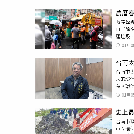
出境外
船速、保
到3處非法
農曆
源清查
時序逼
反而轉
日（除
億元。 環境部次長沈志修強調，專案小組已扣押相關證物，並凍結犯罪所得近4億元，後續將要求業者負起廢棄物清理
運垃圾
責任，
一）至1
發處分，
01月0
（除夕
行政刑罰
式」，
台南
顏旭明
台南市
4步的
大的環
及，部
為。環保
呼籲可
均要求
明祭祖
01月0
2024
為焚燒
發展署
史上最
題的案場
台南市
但都沒
市府環
電案場