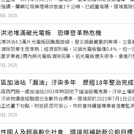
慈濟及光復鄉公所使用，提升清理效能。水電恢復部分，台水公
瑩強調，蘭嶼垃圾掩埋場存放逾1千公噸，已超量堆積，環境風險
罰3次，各是100萬元、200萬元、300萬元，總計開罰900萬
要大量用水，恐造成系統水壓不足，因此台水公司增加光復鄉設置
，並提出長期處理規劃。目前蘭嶼每日垃圾產出約2公噸，年累積
700萬元未繳，但也不排除業者會提訴願。
，也會透過水車加強運補。至於農業部負責農水路的功能恢復，
8日, 2025
旺季即將到來，垃圾量恐將倍增。雖然環境部已核定「113–1
年可轉運1,000公噸，但今（114）年度優先清運300多公噸
滯洪池堆滿破光電板 恐爆登革熱危機
正辦理追加經費並擴充清運能量，避免垃圾堆置進一步危害居民
塭滯洪池4.5萬片光電板因颱風毀損，是災損最嚴重的案場，立
陳瑩指出，受到東北季風與颱風影響，垃圾船班常常受阻，致使
不清除恐孳生登革熱；經濟部則稱，災損光電板雖僅0.4％，但
定式倉儲廠」，改善現有暫置設施，強化防颱、防外溢功能，避
已要求業者2周內將光電板清除完畢，若光電板遺失很多，會進行
埋場早已出現垃圾超量堆置情形，不僅垃圾堆如小山、自燃惡臭
15日現勘發現新塭滯洪池堆積許多破碎的光電板，迄未清除，部
響居民生活與環境衛生安全。村民與當地議員皆強烈反映，垃圾
7日, 2025
革熱，現場卻不見有施工單位或車輛清運，質疑為何經濟部跟環
儲用地屬農牧用地，須由臺東縣政府變更使用類別後才能提出興
民黨立委陳菁徽認為，即使每片光電板都標有序號，但一定會有
嶼特殊地理與強勁海風，建議規劃具抗海風侵蝕能力的堅固建築
北區加油站「漏油」汙染多年 歷經18年整治完
明表示，已要求業者在2周內盡速清除堆在滯洪池的光電板，並優
要求環境部，務必提高相關運費補助，協助蘭嶼將資源回收物清
區西門路一處加油站2003年時因地下儲油設備洩漏，汙染土壤
示，14日檢驗嘉義、台南4處災損光電案場水質，重金屬含量均
」。環境部承諾，將與相關單位再赴蘭嶼會勘，確認清空蘭嶼島
汙染物濃度經驗證已全數符合標準，環境部於2025年7月1日
對環境沒有影響。每片光電板都有序號，若遺失很多，環境部後
環境。莊瑞雄提出兩項具體政策建議方向：一、提升政策透明，
治正式畫下句點，附近民眾可安心，市府會持續督導業者落實監
產業園區一筆3900平方公尺的公共設施用地，供業者暫時堆放
替代方案，會同台東縣政府與航運單位，調度非東北季風期間之
003年時環境部前身的環保署啟動全國老舊加油站汙染潛勢調查
者，聽到光電板要暫置園區，直說「不太適合吧？」除擔心汙染
舒緩掩埋場壓力、避免垃圾再次堆置失控。
2日, 2025
油碳氫化合物」，地下水中則含有「苯」、「甲苯」、「三氯乙烯
廠商正常運作。
址，業者於隔年提出整治計畫並獲核定，正式展開整治作業。因
女性國人及超高齡化社會 環境部補助新公廁目標