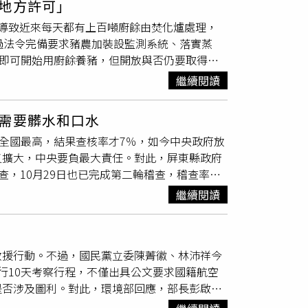
地方許可」
650°C以上）、加強全製程密封管理，並提升
導致近來每天都有上百噸廚餘由焚化爐處理，
署
表示，未來將導入紅外線熱顯像與空氣感測等
過法令完備要求豬農加裝設監測系統、落實蒸
同時，也能兼顧空氣品質與環境責任。
範即可開始用廚餘養豬，但開放與否仍要取得地
進到焚化廠處理達813噸最多。非洲豬瘟中央災
繼續閱讀
外，其餘環境、斃死豬採檢都是陰性，將逐步恢
於廚餘處理部分，陳駿季說，將修正法規要求廚
需要髒水和口水
若是惡意違規，會直接廢止再利用許可。環保署
場全國最高，結果查核率才7％，如今中央政府放
再利用方式，預計於12月6日前公告。陳駿季
又擴大，中央要負最大責任。對此，屏東縣政府
輛應在12月7日前加裝GPS，才能清運廚
查，10月29日也已完成第二輪稽查，稽查率亦
，全國養豬公會及大部分民眾都希望禁用，國家
木指摘屏東縣政府，企圖轉移輿論批判台中市防
時，已在做這件事，也就是廚餘如何去化及輔導
繼續閱讀
中爆發非洲豬瘟案例，屏東縣政府23日立即啟動
用廚餘養豬，屏東縣長周春米表示，屏東養豬規
縣內98場廚餘檢核再利用養豬場，23日當天就
是，不會再收外縣市廚餘。養豬協會日前揚言，
屏東縣不但第一輪稽查100%完成，更直接啟動
不同的意見，廚餘若要再養豬，需落實安全蒸
救援行動。不過，國民黨立委陳菁徽、林沛祥今
進行第三輪稽查，截至11月3日已完成230場稽
行10天考察行程，不僅出具公文要求國籍航空
，羅智強委員引用
環管署
錯誤資料，蓄意不求
是否涉及圖利。對此，環境部回應，部長彭啟明
後續處理失能的焦點，結果卻是一場政治髒水大
祥強調，救災應視同作戰，相關主管機關首長應
年已出動6,703人次，稽查3,910家次畜牧