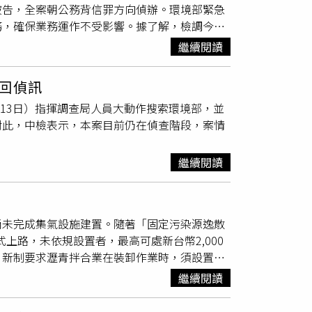
被告，全案朝公務背信罪方向偵辦。環境部緊急
查，環境部將全力配合檢調釐清案情，但因案件
務，確保業務運作不受影響。據了解，檢調今日
查明真相。
說明。台中地檢署晚間發布聲明指出，本案由檢
繼續閱讀
將署長顏旭明列為被告，目前仍持續蒐證釐清，
係十三職等高階事務官，其所涉嫌公務背信罪，
回偵訊
損害政府機關利益，而違背職務行為；實務上常
（13日）指揮調查局人員大動作搜索環境部，並
然檢方將他列為被告，很可能已經掌握相關事
對此，中檢表示，本案目前仍在偵查階段，案情
仁全面配合司法機關調查程序，並完整提供相關
政作業均維持正常運作，避免影響民眾權益與業
引發外界高度關注。檢調後續是否擴大追查，及
繼續閱讀
一步釐清。
尚未完成集氣設施建置。隨著「固定污染源逸散
式上路，未依規設置者，最高可處新台幣2,000
，新制要求瀝青拌合業在裝卸作業時，須設置集
改善進度明顯落後，呼籲業者加速設備升級與改
繼續閱讀
稽查，半年內已告發2件違規並勒令1家業者停工，
件，顯示稽查措施已初見成效。針對再生瀝青製程