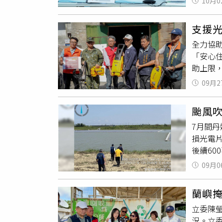
10月0
在第一
場；羅
安排歐
支援光
「天然
全力協
著兩家
「安心住
長彭啓
助上限
時遭質
住宿點，
助相關
09月2
7人、救
室，但
自然流
颱風吹
業部水
7月間
示，將
損光電片
蓮縣富
後續6
團體自
公司屢次
畜牧司彙
09月0
長彭啓明
園恢復
及南區
運，國
蘭嶼
光電場稽
外，將
立委陳
度，環
軍跟慈濟
況。立
司因大量