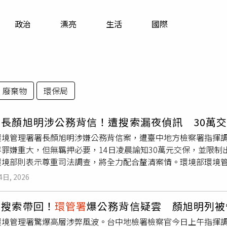
寵物
政治
漂亮
生活
國際
運勢
運動
梅酒
廢棄物
環保局
署
長顏旭明涉公務背信！遭搜索漏夜偵訊 30萬
環境管理署署長顏旭明涉嫌公務背信案，遭臺中地方檢察署指揮調
等罪嫌重大，但無羈押必要，14日凌晨諭知30萬元交保，並限
環境部則表示尊重司法調查，將全力配合釐清案情。環境部環境
寬13日指揮法務部調查局臺中市調查處兵分多路，前往
環管署
等
4日, 2026
說明。檢方指出，顏旭明經漏夜複訊後，被認定涉犯公務背信等罪
並限制出境、出海，其餘證人訊後均請回。由於案件仍在偵查中
遭搜索帶回！
環管署
爆公務背信疑雲 顏旭明列被
特支費使用及公務車公器私用等問題。檢調人士指出，所謂「公
環境管理署驚爆高層涉弊風波。台中地檢署檢察官今日上午指揮
犯《刑法》第342條背信罪，再依《刑法》第134條公務員加