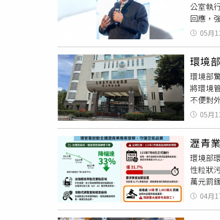
公室執
徒刑。
回應，
仍在程
上午兵
05月1
方指揮
因偵查
環境
係指公
環境部驚
見案例
將環境
證。環
不便對
資料與
務推動
05月1
案件是
瀝青
環境部
性粒狀污
萬元罰
氣效率
04月1
善作業流
並使瀝青