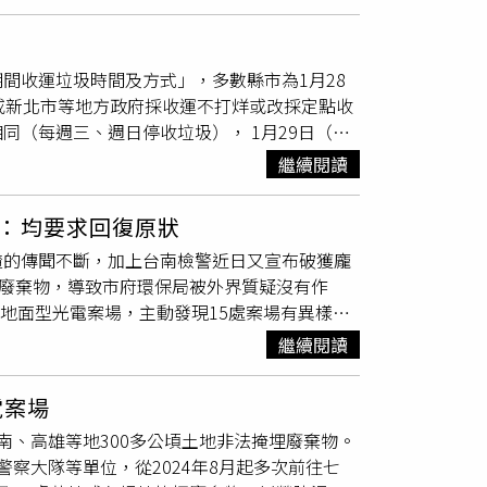
分析萬筆數據資料鎖定該公司車輛運輸動向，追
求改善。
小組進一步溯
未依規定將受委託清除廢棄物送往合法處理廠，
間收運垃圾時間及方式」，多數縣市為1月28
刑罰，後續環境清理及復原成本預估高達將近2
或新北市等地方政府採收運不打烊或改採定點收
同（每週三、週日停收垃圾）， 1月29日（初
環保局依違反《廢棄物清理法》第38條規定告
至31處限時收受點排出垃圾，巨大垃圾1月28日
，桃園地檢署已依涉犯《廢棄物清理法》第46條
繼續閱讀
部已公布「各縣市春節期間收運垃圾時間及方
金。
恢復收運。（林良齊攝）環境部環境管理署署長
：均要求回復原狀
膠噴霧罐、殺蟲劑或噴漆等壓力容器，應依回收
碴的傳聞不斷，加上台南檢警近日又宣布破獲龐
，以免釀成爆炸導致清潔人員受傷。顏旭明提
建廢棄物，導致市府環保局被外界質疑沒有作
成清潔人員要循政風程序回報、造成更多困擾，
處地面型光電案場，主動發現15處案場有異樣，
任技正孫忠偉提醒，春節期間是繼中元普渡、清
將加強管制。許仁澤指出，該局從2023年至
代金」等方式或可透過「紙錢集中燒」，避免因
繼續閱讀
查，經進一步邀集環境部環境管理署、經濟部產業
相關單位及局處聯合會勘，並開挖共36處有問
電案場
、3處填埋營建混合物、1處為底渣再利用產品，
南、高雄等地300多公頃土地非法掩埋廢棄物。
函送南檢偵辦。另為預防不肖業者利用太陽光
警察大隊等單位，從2024年8月起多次前往七
場現況地面照片，核准後施工前應架設案場縮時