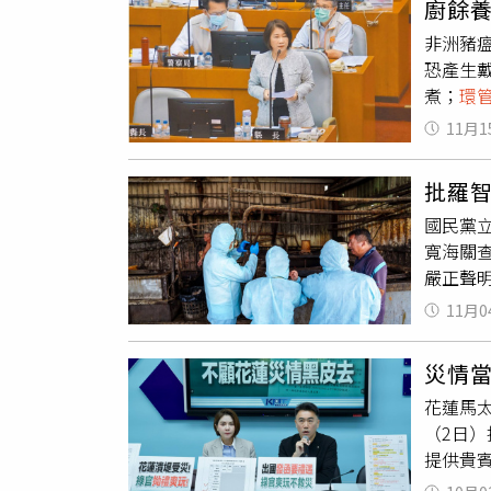
廚餘
易產生
非洲豬
集塵與除
恐產生
科技執
煮；
環
方政府許
11月1
害應變
復過往
批羅
餘養豬
國民黨
副署長
寬海關
說，為
嚴正聲明
餘。台
為10
或其他
11月0
疫不力、
業者轉
包括環
模大，
災情
完成第一
反對開
花蓮馬
第二輪稽
煮，也
（2日
查。環
提供貴
證，再
已在9
秀，根本