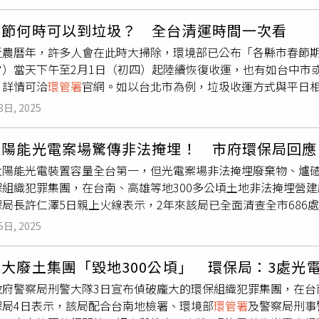
謀利。
環管署
後續透過「事業廢棄物清運機具即時追蹤系統」，
護措施等，若是違反環評承諾將處30萬元至150萬元罰鍰並要
廢棄物廠房，堆置5549公噸廢塑膠混合物，非法將廢棄物輸出境外。 保局長顏己喨指出，專案
春節何時可以到垃圾？ 全台清運時間一次看
廢棄物產源，查到涉案清除機構為賺取價差，發現多家清除機構
近農曆年，許多人會在此時大掃除，環境部已公布「各縣市春節期
交該業者非法輸出境外，已涉犯《廢棄物清理法》第46條規行政
夕）當天下午至2月1日（初四）起陸續恢復收運，也有如台中市
，詳情可洽
環管署
官網。如以台北市為例，垃圾收運方式與平日相
絕不容許業者將汙染成本轉嫁全民。全案非法輸出廢棄物部分，由
月31日（初三）及 2月2日（初五）停收垃圾，停收垃圾期間可
最高將裁罰1000萬元以下罰鍰；另非法清除及處理廢棄物部分
8日, 2025
）至2月2日（初五）停收，2月3日（初六）起恢復正常。環境
規定偵結起訴，最高可處5年以下有期徒刑，併科1500萬元罰
多數縣市為1月28日（除夕）當天下午至2月1日（初四）起陸續
太陽能光電案場驚傳非法掩埋！ 市府環保局回應
表示，尤其提醒民眾大掃除期間若有如瓦斯罐、防曬噴霧罐、髮
太陽能光電裝置容量全台第一，但光電案場非法掩埋廢棄物、爐
「確認用完、單獨打包、加註示警、交付無壓縮斗資源回收車」等
保組織犯罪集團，在台南、高雄等地300多公頃土地非法掩埋營
分民眾在春節期間清運垃圾時會提供清潔隊員「紅包」，反而造
局長許仁澤5日親上火線表示，2年來該局已全面清查全市686
透過「謝謝」等表達感謝之意即可。此外，環境部大氣環境司簡
回復原狀並函送台南地檢署偵辦；未來針對新申設的光電案場，更
後第三大燃燒紙錢的時間，提醒民眾可以透過「以功代金或以米
5日, 2025
年執行光電案場查核作業，已完成全市686處地面型光電案場巡
引發火災或空氣汙染物。
、能源署及市府經發局、工務局、農業局、都市發展局、地政局等
大廢土集團「毀地300公頃」 環保局：3處光
後，查獲異常樣態15處；其中，11處經查填埋營建剩餘土石方
政府警察局刑警大隊3日宣布偵破龐大的環保組織犯罪集團，在台
有爐碴填埋。許仁澤指出，查獲的3處填埋營建混合物案場，均已
保局4日表示，該局配合台南地檢署、環境部
環管署
及警察局刑事
整地非法回填，市府也已精進審核機制，像業者申請時需檢附現