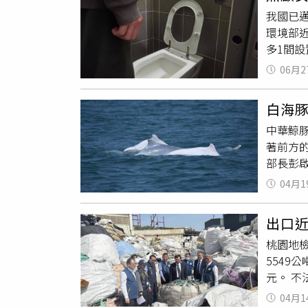
雜、站
我國已
水處理、
環境部
局今年
多1間設
報請環
內政部
調，加
06月2
森林公
比水龍
白海豚
到一旁
中華鯨
約50
著前方
等，環
部長彭
境衛生
重可依
會中也
04月1
團隊承
少水份
活動密
出口近
厲抨擊干
桃園地
主題為「
5549
諾，任
元。 不法集團於桃園市新屋區及中壢區承租下3間廠房，長時間囤積廢棄物並非法出口，去年4月於基隆港、台中港出口
良齊攝）
報關時
諾不得
04月1