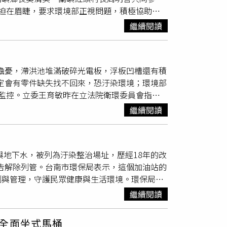
司跟台電公司已在系統性全面性恢復。考量清理
迫在眉睫，要求環境部正視問題，積極協助清
元，目前荷苞嶼及新庄的第1筆罰款共200萬元已
接水站的數量，已提升到15個，對於收容所內
約730公噸，但掩埋場內已堆置逾千公噸垃圾。
這兩天也持續開展進行。
繼續閱讀
14年度臺東縣蘭嶼鄉一般廢棄物跨區處理計
裸露垃圾，導致配額提前在7月即用罄。臺東縣環保
健康與海洋環境。針對島上垃圾無法即時外運的
委擔憂，滯洪池堆滿破碎光電板，浮板凹槽還有積
島上垃圾無法有效去化。她呼籲中央協助加速規
一定會有零件缺失找不回來，恐汙染環境；環境部
免垃圾自燃或汙染海岸環境。莊瑞雄指出，蘭嶼
監控。立委王育敏昨在立法院衛環委員會指
成常態，部分區域更出現自燃與異味外逸現象，
分零件氧化造成水變色，尤其浮板凹槽積水，恐
外運量遠遠不足，已衝擊當地觀光與生態永續。
繼續閱讀
境部都稱對環境沒影響？業者何時才要開始清
建計畫。對此，環境部
環管署
署長顏旭明表示，
零件遺失，長期下來將汙染環境。環境部
環管署
，並強調環境部將全力支持縣府興建計畫。陳瑩
成
先清除容易造成登革熱的積水。環境部長彭啓
運出島，並強調垃圾清運應做到「運得出去、存
與地下水，被列為汙染整治場址，歷經18年的改
符合標準，其中有一半零檢出。他也強調，毀損
上資源回收物所需經費後，全力協助縣府美化淨
公告解除列管。台南市環保局表示，這個加油站的
續進行監控。嘉義縣政府經發處規畫布袋水產精
拓展地方參與公共政策推動。二、中短期推動垃
測與管理，守護民眾健康與生活環境。環保局指
待回收光電板。即將進駐園區營運的「億豪水產」
專責垃圾清運航班，同時評估設置臨時中繼站設
時，即發現該站土壤中含有「苯」、「二甲苯」、
疑慮，也認為放光電板的時間不能太久，以免影
繼續閱讀
」及「氯乙烯」等汙染物超標，2007年公告為
該加油站所在的北區西門路是市區，地質條件複
全面坐式馬桶