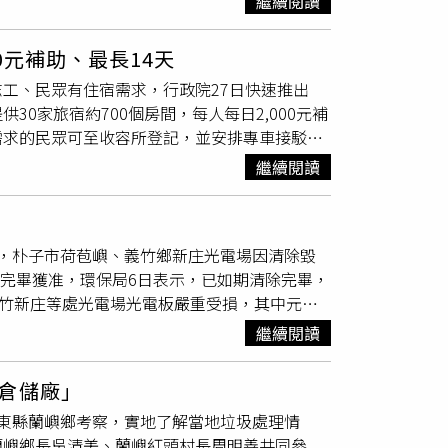
繼續閱讀
握的訊息，
環管署
署長顏旭明於9月20日至29日
非洲豬瘟的疫情善後處理，這才是正道。
時，顏旭明卻仍在法國自由行，顯與其負責的
元補助、最長14天
災發生時未立即返國，反而繼續自由行，甚至帶
工、民眾有住宿需求，行政院27日快速推出
非單純失職，而是失格。對此，環境部指出，部
0家旅宿約700個房間，每人每日2,000元補
慮。環境部進一步說明，針對顏旭明在災情發生
需求的民眾可至收容所登記，並安排專車接駁至
復原，並已調整行程，於9月26日親赴花蓮協
11時50分，此次災害死亡人數15人、失聯人數
依改制前督察總隊往例「借用」航空公司貴賓
繼續閱讀
約700萬立方公尺，每日以40到80萬立方公尺
馬太鞍溪水流導引工作以及缺口封堵，同時由農
7日出席「第一屆食農教育大會」開幕典禮時表
，朴子市荷苞嶼、義竹鄉新庄光電場因清除毀
災復原工作能夠按部就班進行，同時，感謝此花
除完畢獲准，環保局6日表示，已如期清除完畢，
忙，充分發揮國人團結及互助精神；對於民間、
義竹新庄等處光電場光電板嚴重受損，其中元昱
影響，造成農業災情，經本部農糧署、漁業署及
，但元昱公司申請展延至9月5日清完獲准，環境部
及民間設施估計損失計3億3,324萬元。至於家
繼續閱讀
300萬元，總共將再開罰600萬元。嘉縣環保局
派軍力，26日持續光復鄉七村的主要街道清
面）嘉縣環保局及南區
環管署
人員6日前往新庄
此外，環境部
環管署
也在原有廢棄物的收運場
倉儲廠」
仍有約3.9萬片待清除，每日派員稽查清運進
，內政部消防署也調度14台消防水車，搭配國
東縣蘭嶼鄉考察，實地了解當地垃圾處理情
已清除完，600萬元免罰。環保局表示，元昱公
27日晨運抵，200套於下午陸續送達，現場發送
蘭嶼鄉長吳清美、蘭嶼紅頭村長周明善共同參
洪池被罰2次，各100萬元、200萬元，新庄