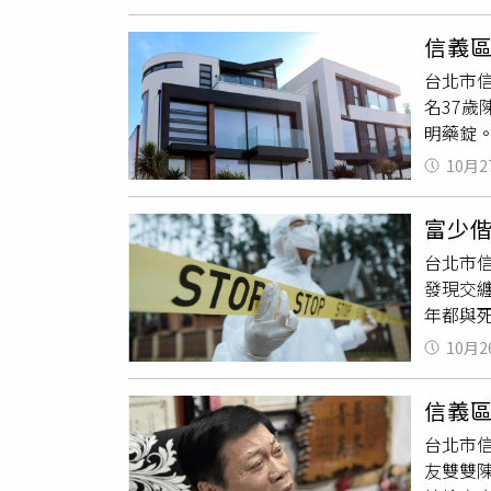
疑的
白
重，仍
信義區
次接受
台北市
戰創投
名37歲
驗，在創
明藥錠
元成交
人，平
沙發前
10月2
品包裝
入，兩
市知名
筆記，
富少
的交往
女。曾
台北市信
便未再
解，陳
發現交
無入侵
同時調
年都與
場發現
立新聞
遺書，
10月2
後來與
照顧周
然極為
信義
有來頭
台北市信
版圖遍
友雙雙
善，目