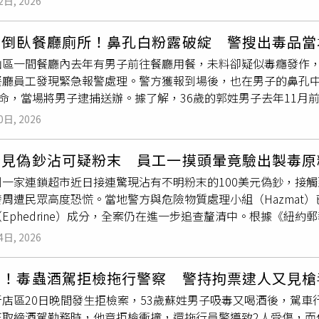
2日, 2026
裡隨身帶著！」對於取得健保資格，他也強調不會濫用醫療資源
拼命努力到極限！」消息曝光後，不少網友留言祝賀，「恭喜白
男倒臥餐廳廁所！鼻孔白粉露破綻 警搜出毒品當
法規，愛護照片土地這個國家就可以」「恭喜老闆！祝老闆在台
山區一間餐廳內去年有男子前往餐廳用餐，未料卻疑似毒癮發作
保障，但還是希望備著就好，一直這樣很健康平安的做很多蘋果糖
餐廳員工發現緊急報警處理。警方獲報到場後，也在男子的鼻孔
量台糖一號砂糖帶回日本，因行李中裝滿
白色粉末
而遭海關攔查
他命，當場將男子逮捕送辦。據了解，36歲的郭姓男子去年11月
溶解方式上與日本產品不同，適合製作蘋果糖，才會大量採購。
，倒臥在廁所內，遭餐廳員工察覺異狀緊急報警。警方獲報到場
月，且具備受僱工作身分，即可申請加入全民健康保險，通常於申
0日, 2026
到場確認其生命跡象穩定，並無生命危險。經初步判斷，郭男疑
不清倒臥在廁所內，經同意搜索後於其錢包內查獲K他命粉末。全
驚見偽鈔沾可疑粉末 員工一摸頭暈竟驗出製毒原
呼籲，依《毒品危害防制條例》第11條之1規定，無正當理由施用
州一家連鎖超市近日接連驚現沾有不明粉末的100美元偽鈔，接
下罰鍰，並須接受毒品危害講習；如持有純質淨重達5公克以上，
發周遭民眾高度恐慌。當地警方與危險物質處理小組（Hazmat
倖以身試法，應遠離毒品，維護自身健康與安全。
Ephedrine）成分，全案仍在進一步追查釐清中。根據《紐約郵報》
通報，位於鵪鶉山大道（Quail Hill Parkway）上的艾伯森超
4日, 2026
發現2張100美元偽鈔，表面還覆蓋一層細微的
白色粉末
。但2
責人立刻報警，警消接獲報案後立即趕抵並封鎖現場，儘管救護
了！毒蟲酒駕拒檢拖行警察 警持拘票逮人又見槍
保險，事後自行前往醫院進一步檢查，才確定無大礙。爾灣警方發言人
新店區20日晚間發生拒檢案，53歲蘇姓男子吸毒又喝酒後，駕
鈔上的粉末證實為麻黃鹼。麻黃鹼雖在加州屬於合法的興奮劑，
正取締酒駕勤務時，他竟拒檢衝撞，還拖行員警導致2人受傷，而他
關鍵原料，若誤用或過量接觸可能對人體產生危害。隨後，衛生