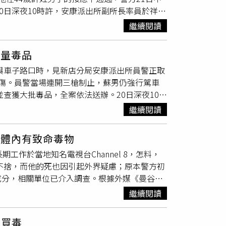
0日深夜10時許，安康派出所副所長率員於祥
者在同間超市的購物籃中發現多張100美元偽
異，還發現不明
白色粉末
，要求他停車受檢。蘇
鈔已引起警方高度重視；阿札孔提醒民眾，在公
繼續閱讀
汽車拖行導致2人受傷，隨即對空鳴槍一發並
，切勿直接接觸，應立即通報執法部門處理。目
警隨後被送往新店耕莘醫院，經診斷為頭部及手
影畫面追蹤棄置偽鈔的可疑人士。警方目前則朝
大量毒品
發不到一小時內在三峽區尋獲涉案車輛，隨後鎖
置毒品原料意外，還是有心人士刻意設計的惡作
路與車子路口時，見新店分局安康派出所員警正取
許姓共犯，並在其身上查獲海洛因5包(總毛重
傷。員警當場連開三槍制止，蘇男仍強行駕車
.8公克)、依托咪酯煙彈1顆(毛重5.7公克)、大麻1
並查獲大批毒品，全案依法送辦。20日深夜10時
桃園，蘇男已另行租車逃逸，警方持續追捕，21
現蘇姓男子神情有異，還發現不明
白色粉末
，要
（約10公克）、海洛因1包（約1克）及依托咪酯
繼續閱讀
撞，害現場員警遭汽車拖行導致2人受傷，隨
府警察局表示，20日晚間執行「酒（毒）駕大
的副所長與陳姓員警隨後被送往新店耕莘醫院，
強調，任何挑戰公權力、危害員警生命安全之犯
出體內有致命毒物
地毯式搜索，於案發不到一小時內在三峽區尋獲
不退讓。除該起衝撞員警之重大緝毒案件外，新
長期工作於當地知名電視台Channel 8，怎料，
1分在五股區攔獲許姓共犯。警方調查，許男接
46名，於全市設置78處路檢點，秉持「不放
絲不捨，而他的死也因引起外界疑慮；原本警方初
.7公克）、安非他命5包（945.3公克）、
可疑人車，執法成果顯著，包括查獲酒駕公共危
成分，相關單位已介入調查。根據外媒《曼谷郵
查該批大量毒品來源，並盡快將蘇男逮捕歸案。新
規舉發14件。
視台上班，之後才被發現已經陳屍家中，最令親
警攔查毒品案件時遭嫌犯衝撞受傷情事。對此，
繼續閱讀
似正常。警方看過現場沒打鬥痕跡，初判納塔武
不容忍，新北警將以「強勢執法」正面迎擊，嚴
他的體內檢驗出含有大量氰化物成分，讓他的死
同步啟動全市「加強防制酒（毒）後駕車專
度買毒