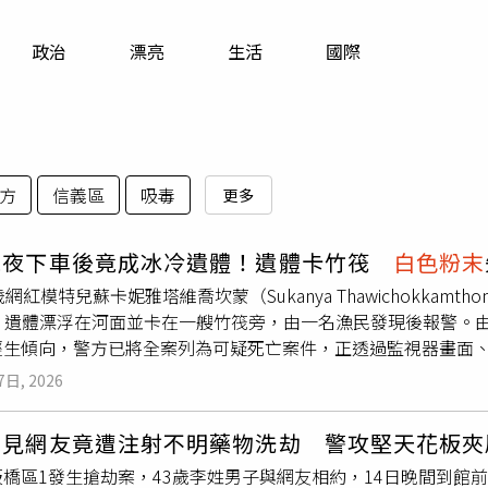
寵物
政治
漂亮
生活
國際
運勢
運動
梅酒
方
信義區
吸毒
更多
深夜下車後竟成冰冷遺體！遺體卡竹筏
白色粉末
歲網紅模特兒蘇卡妮雅塔維喬坎蒙（Sukanya Thawichokkam
i），遺體漂浮在河面並卡在一艘竹筏旁，由一名漁民發現後報警
輕生傾向，警方已將全案列為可疑死亡案件，正透過監視器畫面
卡妮雅塔維喬坎蒙深夜外出後失聯，隔天被漁民發現陳屍桂河。英國《Dai
7日, 2026
方調查指出，育有一名年幼兒子的蘇卡妮雅，在被發現身亡前一晚
接送她的司機供稱，她當時疑似帶有酒意，下車後並未立即離開
內見網友竟遭注射不明藥物洗劫 警攻堅天花板夾
，或尋找某件物品，隨後便消失在夜色中，再也沒有人見過她。
板橋區1發生搶劫案，43歲李姓男子與網友相約，14日晚間到館
面，且遺體被河中竹筏卡住，警方獲報趕赴現場處理。初步勘驗