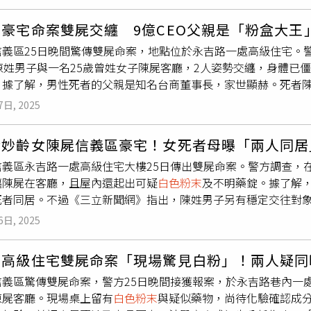
色粉末
與藥錠，以及圓盤、卡片等吸食器具，檢警不排除死因為
要等刑事局的詳細鑑驗報告結果，再做分析判斷。陳姓死者父親
豪宅命案雙屍交纏 9億CEO父親是「粉盒大王
財經媒體訪問，不過10多年前受兩岸局勢、產業變遷等影響，公
信義區25日晚間驚傳雙屍命案，地點位於永吉路一處高級住宅。
界，陳姓死者是登記資本額9億的創業投資公司代表人，公司在中
陳姓男子與一名25歲曾姓女子陳屍客廳，2人姿勢交纏，身體已
投界頗有名氣。陳目前住在父親名下的豪宅，根據實價登錄，該豪
。據了解，男性死者的父親是知名台商董事長，家世顯赫。死者陳
的紀錄。陳與父親關係不錯，前晚陳父本想約兒子吃飯，手機找不
日生活高調，曾接受外國媒體採訪，其社群媒體常見炫富貼文。
，沙發上還有25歲曾姓女子靠在陳肩上，均已明顯死亡屍僵。警
7日, 2025
器具起家，現任控股公司執行長，素有「粉盒大王」之稱。陳男
人前方有小茶几，上頭有疑似毒品的
白色粉末
與不明藥錠，均查
餐飲業。曾姓女子外貌亮麗，生前為美甲師，兩人近年傳出同居
從社區監視器畫面得知，兩人24日上樓前沒有發生衝突。陳父說
偕妙齡女陳屍信義區豪宅！女死者母曝「兩人同居
對象，卻另有其人。死者關係錯綜，感情狀態與死亡背景皆疑點重
女母親則說，不清楚女兒交友狀況。檢警昨下午會同法醫相驗，
義區永吉路一處高級住宅大樓25日傳出雙屍命案。警方調查，在某
離開，直到25日晚間，陳男父親因聯繫不上兒子，親赴住處查看
姓死者曾涉毒品案，兩人死亡距發現時間在24小時內，看不出先
纏陳屍在客廳，且屋內還起出可疑
白色粉末
及不明藥錠。據了解，
痕跡，研判死者當時並無遭外力干擾。陳男當時背靠沙發，曾女
閱病歷，全案持續偵辦。
死者同居。不過《三立新聞網》指出，陳姓男子另有穩定交往對
白色粉末
及不明藥物，將交由鑑識單位進行毒物分析，以釐清是
網》獨家報導，年僅25歲的曾姓女死者身材姣好、外型亮麗，她
案情陷入膠著。另據曾女家屬指出，曾女來自單親家庭，與陳男
6日, 2025
另名死者陳姓男子同居。然而在陳姓男子的臉書個人頁面上，卻
到，雙方關係看似親密。女方母親對此突如其來的變故情緒激動
複雜。據了解，37歲陳男家世驚人，不僅畢業於美國常春藤名校
區高級住宅雙屍命案「現場驚見白粉」！兩人疑同
，母親為其創投公司的代表人，同時在大安區經營一間知名餐廳
義區驚傳雙屍命案，警方25日晚間接獲報案，於永吉路巷內一處
及多國，全盛時期年收達台幣60億元。陳男過去從以自己名字在
陳屍客廳。現場桌上留有
白色粉末
與疑似藥物，尚待化驗確認成
前已經退租換人承租。但他的經濟狀況一點也不受影響，臉書帳