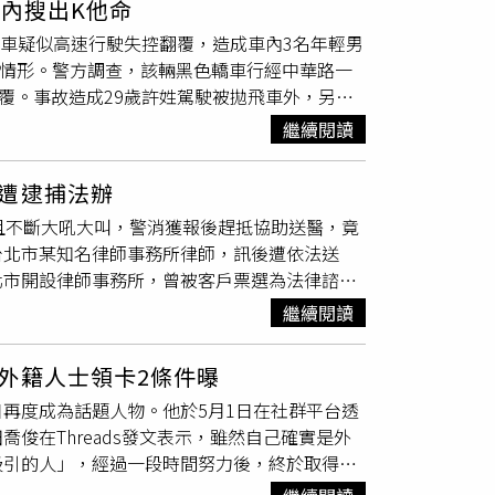
內搜出K他命
根據目前掌握的初步資訊，此案屬於涉案員工個
轎車疑似高速行駛失控翻覆，造成車內3名年輕男
員工在法律程序中享有基本權益。聲明並重申，
速情形。警方調查，該輛黑色轎車行經中華路一
絕不支持任何違法行為，也將全力協助相關單位
覆。事故造成29歲許姓駕駛被拋飛車外，另有2
員等「可信任的內部人士」（trusted
不治，另一名陳男則四肢擦挫傷、意識清楚。警
蒐集、邊境檢查及跨國合作，全力打擊跨境毒品走私
繼續閱讀
路上高速行駛，疑似涉及競速行為，過程中還傳
查證屬實將依法及依公司規定嚴正處理。（圖／
明。警方在車內發現裝有
白色粉末
的夾鏈袋，經
遭逮捕法辦
同樣呈陽性。至於死亡的許姓駕駛是否涉及毒
且不斷大吼大叫，警消獲報後趕抵協助送醫，竟
台北市某知名律師事務所律師，訊後遭依法送
北市開設律師事務所，曾被客戶票選為法律諮詢
月被發現涉毒。陳4月17日深夜到永和找朋友，
繼續閱讀
刻報警，警消趕抵時見他渾身滿是酒氣，立即由
，卻在他的包包內發現一包不明粉末，經檢驗後
外籍人士領卡2條件曝
他對毒品來源避重就輕、三緘其口，訊後被依毒
再度成為話題人物。他於5月1日在社群平台透
俊在Threads發文表示，雖然自己確實是外
吸引的人」，經過一段時間努力後，終於取得健
上的字會因為摩擦慢慢變淡，所以我要把它放在