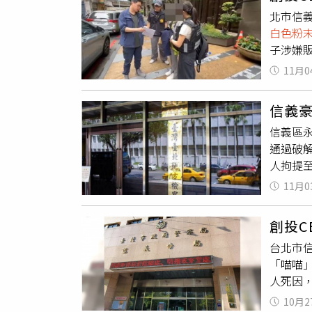
因出現新的可能，
案」，
北市信
此消息
蕩原則
白色粉
人，因
案件16
子涉嫌
悄悄刪
到案，檢
（Tha
11月0
創投公
亡？是
因此發
生了什
信義
排除外
非弱者，
信義區永
等多種
通過破
動販售
人拘提
的鍾姓
投公司
3人涉
11月0
盒大王
餘元與
亡，案
交保、
創投C
上，畫
身心健
台北市
外還有
要求員
「喵喵
人死因，
在永吉
10月2