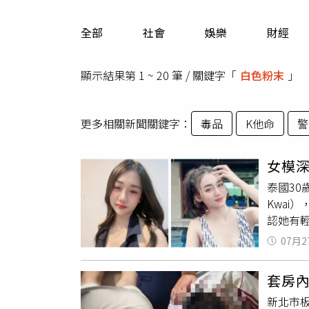
人物
汽車
全部
社會
娛樂
財經
專欄
房產新勢力
顯示結果第 1 ~ 20 筆 / 關鍵字「
白色粉末
」
更多相關新聞關鍵字：
毒品
K他命
警
女模
泰國30
Kwa
認她有
喪命。蘇
07月2
導，警
碧府。
套房
待某人
新北市
浮於水