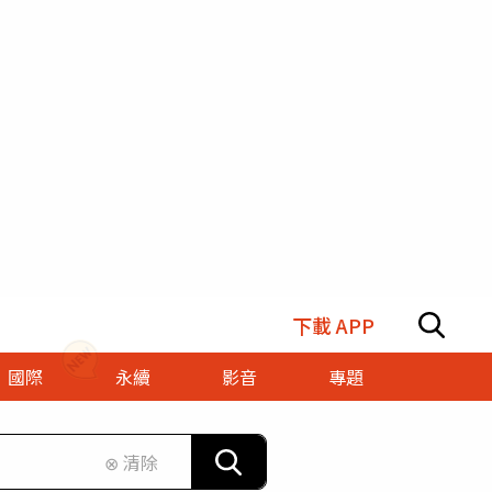
下載 APP
國際
永續
影音
專題
⊗ 清除