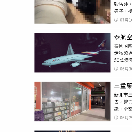
致昏睡，
但警方
男子，
有可直
露，他
雅。警
07月1
場，先
整拼湊
現黃男
擇結束
泰航空
送辦。警
家人，
泰國國際
不明膠囊
後，不
走私超過
毒品案
很難過
50萬澳
方早日查
切聯繫，
提醒您
06月3
洲聯邦警
粉末
，已
攜帶1
三重
粉末
，
新北市
管制毒
去，警
法院裁定
錄，全
關持續偵
噴，瞬
持密切
06月2
到場，
範，明
店開門
工宣導