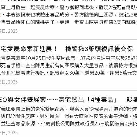
相關單位已介入調查，不排除有他殺的可能。 在 Instagram 查看這則貼文 從 Instagram 分享的貼文
動員警力共計546名，於全市設置78處路檢點，秉持「不放過任
義區上月發生一起雙屍命案。警方獲報到場後，發現2名死者倒臥
曝光後，有不少網友翻出納塔武生前在社群發布過情緒低落的貼
，全力攔查可疑人車，執法成果顯著，包括查獲酒駕公共危險案件
末
，事後該粉末也被驗出毒品成分。警方隨後向上溯源，鎖定23歲
為這種人不會因為你傷害他而生氣」、「沒有錢是不是就不該相
件，毒駕違規舉發14件。◎喝酒勿開車！飲酒過量，有害健康，
販售毒品給死亡的陳姓男子，更進一步查出陳男身前曾2度向蘇姓
除，使網友更認為他的死因不單純，盼早日調查還家屬一個公道。
察官複訊後也諭令蘇女30萬元交保、謝男與鍾男則為5萬元與2
nakrit Chitareerat）在社群貼文指出，「暫勿火化，我
4日, 2025
司執行長，家境富裕，上月25日晚間，陳男的父親因無法與陳男
否涉及自殺？或是遭人下毒？貼文中還附上一張
白色粉末
的照片
現兒子與25歲的曾姓女子雙雙陳屍在住家客廳。警方隨後也在現
麼事？我要調查遺體。」此外，他還分享了氰化物中毒症狀的圖
豪宅雙屍命案新進展！ 檢警揪3藥頭複訊後交保
力介入，同時在屋內發現粉末、藥錠與電子菸彈，並驗出K他命、
您的痛苦有人願意傾聽，請撥打1995◎如果您覺得痛苦、似乎沒
吉路某豪宅10月25日發生雙屍命案，37歲的陳姓男子以及25
毒品。警方溯源後在陳男手機內發現，陳男生前與23歲的蘇姓女
解死者手機，查出陳男生前曾向藥頭購入大量毒品，後續檢方根據
毒品給陳男，上月24日，陳男主動詢問蘇女「還有沒有貨？」，
至台北地檢署進行複訊，訊後蘇女30萬、鍾男20萬、謝男5萬元
男子手上「有貨」，陳男所及也向鍾男以1、2萬元的價格購買多
的CEO，平日生活高調且曾受外國媒體採訪，父親更是台南知名
嫌販售毒品，2日持拘票與搜索票前往北市信義區與中山區將3人拘
3日, 2025
之稱，可見陳男一家事相當顯赫。案發當天，陳男父親因聯繫不
手機等贓證物。全案後續也依照違反毒品危害防制條例移送台北地
發現場無打鬥跡象，也無入侵痕跡，研判死者當時並無遭外力干
謝男與鍾男則分別以5萬元與20萬元交保，3人均限制出境出海
EO與女伴雙屍案……豪宅驗出「4種毒品」 疑
面駭人。此外，警方也在現場發現
白色粉末
，經篩檢後驗出疑似有
康具有高度成癮性及危害性，造成無法挽回的後果，臺北市長蔣
信義區要價上億的豪宅雙屍命案，辦案人員從現場茶几遺留的粉末
一個有大麻陽性反應的電子煙彈。◎拒絕毒品，珍惜生命。
警秉持毒品零容忍的決心，全面掃蕩毒品，嚴加查辦，避免毒品
」與FM2陽性反應，另外還有一個有大麻陽性反應的電子煙彈，
並追查毒品來源。37歲創投公司陳姓執行長25日晚間被曾為知
路巷弄內豪宅沙發，由於現場沒有打鬥、被入侵跡象，兩人身上
7日, 2025