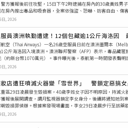
警方獲報後前往攻堅，15日下午2時逮捕在房內的30歲黃姓男
在她衣物內發現一小包
白色粉末
，目前已送交鑑識單位化驗，確
還在房內搜出毒品和吸食器，全案依強盜、恐嚇、妨害自由、傷
接證明身分的證件，警方通知家屬協助辨識，並由胞姊提供DNA
跟網友約好到該套房內見面，但他赴約後沒多久就被注射不明藥
方同時發現，她隨身攜帶的手機與包包離奇失蹤，因此除了持續
6日, 2026
將被害人帶回製作筆錄並驗尿。而警方調閱監視器，確認犯嫌仍在
她生前最後的移動軌跡，並等待完整驗屍及毒物檢驗報告，以釐
坐在床邊，且身邊有安非他命吸食器，警方見天花板輕鋼架有被移
自己的生命，強調她生前將生活重心放在年幼兒子身上，是一位
服員澳洲執勤遭逮！12個包藏逾1公斤海洛因 
方在現場查扣安非他命吸食器2組、殘渣袋3個、注射器2個、電
因此希望警方深入調查，盡快還原事件真相。蘇卡妮雅在社群平台擁
航空（Thai Airways）一名26歲空服員日前在澳洲墨爾本（M
3個、不明
白色粉末
1包、手機2部、平板1部，警方持續溯源
少粉絲震驚不已，紛紛湧入她的社群帳號留言哀悼，有人寫下「
1公斤海洛因入境澳洲。澳洲聯邦警察（AFP）表示，毒品藏匿於1
移送新北地檢署偵辦，並陳報新北地院核備。
」、「願妳安息」、「睡個好覺」，也有網友感嘆「每天都有泰
元（約新台幣1070萬元）。事件曝光後，泰航第一時間發表聲
明真相，讓家屬與外界獲得答案。生命線：1995｜衛福部諮詢安心專
全力配合當地司法調查，同時協助涉案員工依法取得應有的基本權
：飲酒勿開車！飲酒過量，有害健康，請勿酒駕未滿18歲者禁止
0日, 2026
察指出，涉案女子於6月25日以泰航空服員身分搭乘班機抵達墨爾本機場
送驗釐清是否與死因有關。（圖／翻攝自X，@BradPorcellato
2個托特包接受澳洲邊境執法人員檢查。海關人員透過X光發現行
藥妝店遭狂噴滅火器變「雪世界」 警鎖定惡搞女
經初步鑑驗確認為海洛因。警方估計，若流入澳洲市場，市值約5
三重區29日凌晨發生毀損案，40歲李姓女子因不明原因，持滅
品」及「持有商業數量邊境管制毒品」等罪名起訴女子，每項罪名最
方獲報後展開調查，調月監視器鎖定李女身分，後續將通知她到
羈押，預計9月14日在墨爾本地方法院（Melbourne Magistra
案朝毀損罪偵辦。根據案發現場畫面，李女29日凌晨步行至該藥
辦。另據國際航空（Thai Airways）官方聲明表示，公司
間煙霧四散，
白色粉末
遍布騎樓，現場立刻變成「冰雪世界」。
聯繫，以掌握案情發展並全力配合司法程序。公司強調，對所有
9日, 2026
但李女當下已離開現場，警方調閱監視器鎖定其身分，發現她疑
令禁止持有、攜帶、進口、運輸或涉及任何毒品及其他違禁物品
後，通知店長來製作筆錄，全案依毀損罪偵辦，相關案情仍待釐
法令與作業規範，且每趟航班執勤前，都會再次要求機組員確實