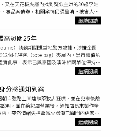
子，又在天花板夾層內找到疑似主嫌的30歲李姓
認成分及是否與死亡原因存在關聯。由於現場沒
害、毒品案偵辦，相關案情仍須釐清。被害人透
樣本進行比對，最終確認死者就是失蹤的蘇卡妮
物，其隨身手機遭取走又被囚禁，警方獲報後到
搜尋失物外，也正擴大調閱周邊監視器，希望完
繼續閱讀
屋內，15日中午12時許在房東同意下破門，發
清真正死因。蘇卡妮雅的家屬始終不相信她會選
動痕跡，果然在夾層內找到李男，將2人逮捕
疼愛孩子、相當負責任的母親，不可能無故拋下
最高恐關25年
子煙加熱器1支、煙彈3個、瓶裝依託咪酯1瓶、
有超過2萬4000名追蹤者，驟逝消息曝光
elbourne）執勤期間遭當地警方逮捕，涉嫌企圖
毒品來源，全案依強盜、恐嚇、妨害自由、傷害、
從沒想過會是妳，一路好走」、「看到新聞真的
2個托特包（tote bag）夾層內，黑市價值約
國女孩失去生命，到底發生了什麼事？」希望警
明證實此事，表示已與泰國及澳洲相關單位保持密
線：1925｜張老師專線：1980CTWANT
益。根據《路透社》（Reuters）報導，澳
飲酒警方在蘇卡妮雅塔維喬坎蒙衣物中發現
白色
繼續閱讀
（Melbourne Airport）執勤，入境時
）
李夾層影像異常，拆開檢查後查獲超過1公斤
白色
身分將通知到案
0萬澳元。警方隨後依涉嫌「輸入商業數量邊境
火器朝自強路上某連鎖藥妝店狂噴，並在犯案後離
高可判處25年有期徒刑。她已於6月26日遭
案說明，並在藥妝店營業後，通知店長來製作筆
tes' Court）再次出庭，案件目前仍由澳洲司法機
妝店，突然情緒失控拿滅火器潮已關門的店家狂
接獲事件通報後，已立即與泰國及澳洲相關政府機關保
此畫面被目擊民眾拍下並放上網路，警方獲報後
員工，包括機師及空服員，都訂有嚴格管理規
繼續閱讀
似精神不穩，後續將通知她到案說明，並在藥妝
。除建立相關管理制度外，公司平時也持續向員
清。
遵守公司規定，以及各航點所在地的法律，一旦