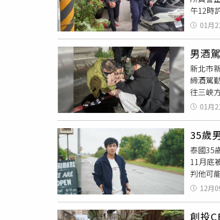
午12時
疑慮後
和、車
鈔。不
01月2
男害怕
共場所
朝車輛
前該間
男酒
部擦挫
向偽造
新北市
定接應車
劇或犯
締酒駕
79.7
往三峽方
包(毛重
許，安
日中午1
01月2
求他停
煙彈等
即對空
執法」
35
經診斷
罪行為
泰國35
涉案車
北市警
11月
載蘇男至
過任何
判他可
依托咪酯
險案件1
報》報
北市政
12月0
友和外
新北警
可能是
正回應
創投C