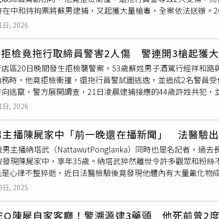
許在中和持拘票將蘇男逮捕，又起獲大量槍毒，全案依法送辦。2
恢復營業。然而，類似事件在短短幾天內再度發生。10日又有消費
子路口前100公尺處執行盤查，發現蘇姓男子見攔查員警神情有
同於首起案件，這批鈔票上並未發現
白色粉末
，但頻繁出現的偽
1日, 2026
自己酒駕犯行曝光，竟不顧員警安危加足馬力衝撞，害現場員警遭
撿獲掉落物時應保持警覺，若發現任何可疑物品或不尋常的粉末
連開兩槍試圖制止，蘇男最終逃離現場，受傷的副所長與陳姓員
艾伯森超市負責人表示，正全力配合警方調查，試圖透過監視錄
駕拒檢竟拖行取締員警害2人傷 警連開3槍起獲
傷，所幸救治後均無生命危險。專案小組展開地毯式搜索，於案
貨幣與非法散佈危險物質的方向偵辦，為釐清這是一起單純的棄
新店區20日晚間發生拒檢襲警案，53歲蘇姓男子酒駕行經祥和
輛，由副分局長曾柏仲帶隊於21日凌晨4時31分在五股區攔獲
罪行為。
勤務時，他竟拒檢衝撞，還拖行員警試圖逃逸，並造成2名警員受
公克)、安非他命5包(總毛重945.3公克)、依托咪酯2包(總毛重102
向逃竄，警方展開調查，21日凌晨逮捕接應的44歲許姓共犯，
1.2公克)、電子磅秤及手機等證物。警方調查，許男接載蘇男至
康派出所副所長率員於祥和車子路口前100公尺處執行盤查，發
2時許持拘票在中和逮捕蘇男，並查扣鎮暴槍1支、安非他命1包
1日, 2026
車受檢。蘇男害怕自己酒駕犯行曝光，竟不顧員警安危加足馬力衝
證物，全案依毒品、公共危險罪嫌移送臺北地檢署偵辦。新北市政
鳴槍一發並朝車輛連開兩槍試圖制止，蘇男最終逃離現場，受傷
勤務期間，發生員警攔查毒品案件時遭嫌犯衝撞受傷情事，警方
歲男主播陳屍家中「前一晚還在播新聞」 法醫驗
為頭部及手部擦挫傷，所幸救治後均無生命危險。專案小組展開
，絕不容忍，新北警將以「強勢執法」正面迎擊，嚴正回應，絕
歲男主播納塔武（NattawutPonglanka）同時也是名記者，過去
輛，隨後鎖定接應車輛，由副分局長曾柏仲帶隊於21日凌晨4時3
局同步啟動全市「加強防制酒（毒）後駕車專案」，動員警力共計5
底被發現陳屍家中，享年35歲。納塔武猝然離世令許多觀眾和粉
桃園，蘇男已另行租車逃逸。警方在許男包包中搜出海洛因5包（79
一輛毒車、不漏掉任何一名毒販」的高強度掃蕩原則，全力攔查
能是心律不整猝逝，近日法醫檢驗後竟發現他體內有大量氰化物
2包（102.8公克）及菸彈、電子磅秤等證物，將持續溯源追
0件，酒駕違規舉發13件，以及毒駕公共危險案件16件，毒駕違
導，納塔武在泰國是家喻戶曉的年輕男主播，11月底突然沒到電
府警察局20日晚間執行「酒（毒）駕大執法」勤務期間，發生員
9日, 2025
界震驚的是，他離世前一晚仍照常播報新聞跟上節目，一切都看
嚴正表示，任何挑戰公權力、危害員警生命安全之犯罪行為，絕
因心律不整猝逝。但經過數日納塔武的死因有新的進展，法醫在
，絕不退讓。除該起衝撞員警之重大緝毒案件外，新北市警局局
EO陳屍自家客廳！警溯源逮3藥頭 他死前曾2