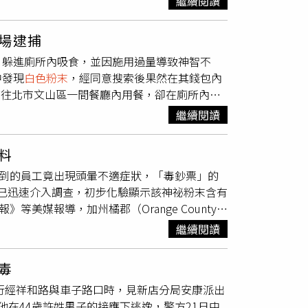
繼續閱讀
，「我會在不讓自己真的受傷的前提下，不害怕
粉男，祝你用不到這張卡」、「有好好繳錢、遵
場逮捕
灣都能事事順利」、「恭喜白粉男在台灣又多一
，躲進廁所內吸食，並因施用過量導致神智不
給大家」。池田喬俊去年11月來台時，曾一次
中發現
白色粉末
，經同意搜索後果然在其錢包內
，甚至引起緝毒犬注意。事後他解釋，該砂糖在
前往北市文山區一間餐廳內用餐，卻在廁所內意
根據衛福部健保署說明，外籍人士若在台灣居留
後，卻眼尖發現郭男鼻孔還留有
白色粉末
，經消
請後5至14個工作天內可取得健保卡。
繼續閱讀
似因毒癮發作躲入餐廳內吸食，卻因吸食過量導
案後續也毒品危害防制條例依法偵辦。文山第
料
或持有第三級毒品者，得處新臺幣1萬元以上5
觸到的員工竟出現頭暈不適症狀，「毒鈔票」的
則涉及刑事責任。毒品對身心危害甚鉅，切勿
）已迅速介入調查，初步化驗顯示該神祕粉末含有
等美媒報導，加州橘郡（Orange County）
市（Albertsons）有2名店員，2月7日在賣場走
繼續閱讀
名員工在將偽鈔交給店經理後，便感到異常頭
人員現場評估員工生命徵象穩定，但受到驚嚇的
毒
阿札孔（Ziggy Azarcon）指出，經過化
車行經祥和路與車子路口時，見新店分局安康派出
常用於醫療用途，但同時也是製造非法毒品安非
在44歲許姓男子的接應下逃逸，警方21日中
部門對該超市進行全面檢查，確認環境已無安全