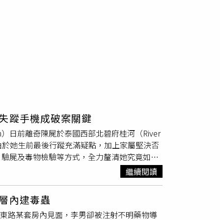
失蹤手機成破案關鍵
thon）日前離奇陳屍於泰國西部北碧府桂河（River
。由於她生前最後行蹤充滿疑點，加上家屬堅決否
、驗屍及毒物檢驗等方式，全力釐清她究竟如何
ly Mirror》與《The Sun》等外媒報
繼續閱讀
曾搭乘叫車服務前往距離曼谷約120公里的北
，而是在附近來回走動、四處張望，似乎正在等
層內逮毒蟲
直到隔天，一名漁民在桂河發現一具女性遺體漂
前東路某套房內見面，李男卻被注射不明藥物導
顯示，死者身上沒有明顯遭毆打或攻擊的外傷，