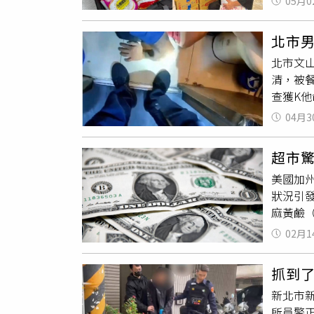
05月0
保護套
挑戰，
北市
守台灣
北市文
道健康
清，被
購買大
查獲K
甜度與
識不清
滿6個
04月3
防人員
致神智
超市
二分局
美國加
萬元以
狀況引
心存僥
麻黃鹼（
爾灣市警方
02月1
道地板上
暈。負
抓到
員工為求
新北市
驗，偽
所員警
他命的