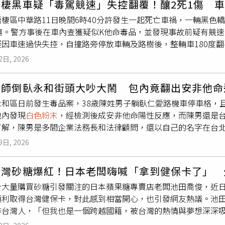
棲黑車疑「毒駕競速」失控翻覆！釀2死1傷 車
及違法情事，將依法規及公司規章採取最嚴厲處分。泰航指出，
棲區中華路11日晚間6時40分許發生一起死亡車禍，一輛黑色
，目前正依澳洲司法程序處理，公司將持續配合調查，同時確保
1傷。警方事後在車內查獲疑似K他命毒品，並發現事故前疑有競
向秉持透明經營原則，嚴格遵守所有營運航點所在國家的法律，
因車速過快失控，自撞路旁停放車輛及路樹後，整輛車180度翻
調查。澳洲聯邦警察則表示，近年跨國販毒集團持續利用航空從業人
歲陳姓乘客受困車內。其中，許男及其中一名陳姓乘客送醫後傷重
ders）協助夾帶毒品，企圖規避邊境查驗，因此將持續透過情報
2日, 2026
周邊監視器發現，事故發生前，該黑色轎車疑與另一輛黑車在道
泰國國際航空強調，公司嚴禁員工涉及任何毒品及違法行為，若
煞車聲。目前警方已掌握另一輛車車主身分，將依法通知到案說
THAI Corporate Communications）
律師倒臥永和街頭大吵大鬧 包內竟翻出安非他命
驗呈現K他命陽性反應，倖存的19歲陳男接受唾液毒品快篩後，
永和區日前發生毒品案，38歲陳姓男子躺臥仁愛路機車停車格，
續將依法報請檢察官相驗，進一步釐清。
包內發現
白色粉末
，經檢測後成安非他命陽性反應，而陳男還是
了解，陳男是多間企業法務長和法律顧問，還以自己的名字在台
第一名的律師，其形象陽光專業，是北市知名的明星律師，卻在4
9日, 2026
似飲酒，離開後竟倒臥仁愛路邊並大吵大鬧，附近民眾發現後立
將他送醫救治。警方則翻找陳男隨身物品，想通知家屬前來處理
台灣砂糖爆紅！日本老闆嗨喊「拿到健保卡了」 
為安非他命，待陳男在醫院清醒後將他逮捕並帶回警局偵訊，但
台大量購買砂糖引發關注的日本蘋果糖專賣店老闆池田喬俊，近日
送辦，相關案情則仍待調查釐清。
利取得台灣健保卡，對此感到相當開心，也引發網友熱議。池田喬
非台灣人，「但我也是一個跨越國籍，被台灣的熱情與夢想深深
他提到，聽聞卡片上的字樣可能因摩擦而逐漸變淡，「聽說卡片