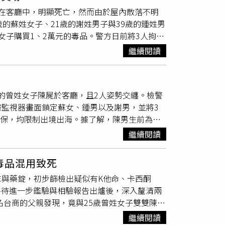
何一輛毒車、不漏掉任何一名毒販」的高強度掃
在客廳中，明顯死亡，然而由於屋內散落不明
文，像是「不要傷害善良的人，他可能不是好
10件，酒駕違規舉發13件，以及毒駕公共危險
的蘇姓女子、21歲的謝姓男子與39歲的鍾姓男
愛？」等，不過沒多久納塔武社群上這些貼文被
未滿18歲請勿飲酒。
女子購買1、2萬元的毒品。警方日前將3人拘提
12月5日，泰國公共衛生部長助理塔納克里特
0萬元交保。回顧整起案件，37歲的陳姓男子為
們懷疑死因」，並提出三大疑問：納塔武是否因心律失常死
繼續閱讀
連絡上，因此前往陳男的住家大樓察看，未料卻
，並標註：「這是什麼？誰的？為何沒檢查？發
場確認無打鬥痕跡，2人身上也未有外傷，初步
表，引發外界對可能中毒的揣測。◎勇敢求救並
喵喵、大麻、FM2與可製造神仙水的先驅溶劑
有出路，您並不孤單，請撥打1925
歲的曾姓女子陳屍於客廳，且2人姿勢交纏。檢警
子2人為朋友身分，疑似在一次聚會中，蘇女主
監視器畫面鎖定蘇女、鍾男以及謝男，並將3
蘇女疑似因手上剛好未有貨源，向陳男介紹39歲
交保，均限制出境出海。據了解，陳男生前為創
種毒品。警方鎖定蘇女、其男友謝男與鍾姓男子
的董事長，早年更是透過化妝器具起家，素有粉
提到案，並搜出安非他命、搖頭丸、現金56萬
繼續閱讀
上兒子，親赴住處查看，才驚見二人已明顯死
檢署偵辦，檢察官複訊後分別諭令蘇女30萬元
擾。陳男當時背靠沙發，曾女則斜躺於其手臂之
。信義分局呼籲，毒品對民眾生命、身體與精神等
毒品混用致死
K他命、卡西酮「喵喵」與FM2陽性反應，另
萬安與警察局長李西河更是重視毒品防制工作，
與藥錠，初步篩檢出疑似有K他命、卡西酮
戕害民眾身心健康，建立安居樂業的社會。
將待進一步鑑驗與相驗報告出爐後，深入釐清兩
名台商的父親發現，竟與25歲曾姓女子雙雙陳屍
也沒明顯外傷，排除外力介入；因客廳茶几有可
繼續閱讀