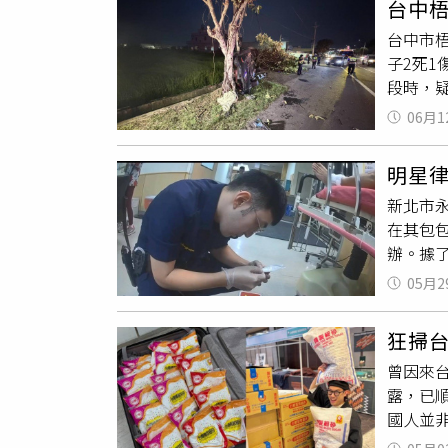
台中梧
查證涉
台中市梧
人行為
子2死
泰航一
段時，疑
完成後續
名19
insi
06月1
方調閱
犯罪。
出刺耳
翻攝自臉書，
明星
初步檢
新北市
駕，後
在其包
辦。據
滿意度
05月2
席間疑
救護車
狂掃
確認其
曾因來
品罪嫌
露，已順
國人並
保卡。