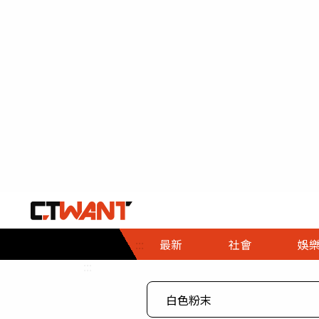
社會首頁
娛樂首頁
財經首頁
政
:::
最新
社會
娛
時事
即時
熱線
:::
直擊
大條
人物
調查
專題
３Ｃ