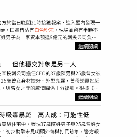
不同效果的毒品或藥物交互作用引發，但為求慎
曾是中部發跡的化妝品台商，布局海外市場，多
」
司被私募基金以6億美元購併。陳姓父子後來轉
警方於當日晚間21時接獲報案，進入屋內發現一
山區，他曾在新媒體平台分享自己的投資經
僵硬，口鼻皆沾有
白色粉末
，現場並留有半顆不
宅12年屋齡，去年有每坪127萬、總價1億餘
姓男子為一家資本額達9億元的創投公司負責
到人，晚間9時許直接上門找人，發現陳坐在
家族背景亦不凡，父親為知名台商，早年從化妝
方初步調查，屋內沒有打鬥痕跡，也無外力介
繼續閱讀
母親則是該創投公司的法人代表，同時經營台北
扣送驗。經檢視兩人手機，並無交代特殊事項的
消息，但引發關注的是，陳男在社群平台上標註
，知道兒子有女友，但沒見過，不確定是不是曾
」 但他穩交對象是另一人
重。初步了解，陳男與曾女於24日晚間返家後
家屬希望了解確切死因，檢方不排除解剖。據了
投創公司擔任CEO的37歲陳男與25歲曾女被
，才驚見二人已明顯死亡。現場無打鬥跡象，也
後；警方正過濾手機通訊資料釐清兩人交友圈，
25歲曾女身材姣好、外型亮麗，曾母透露她近
則斜躺於其手臂之上，畫面駭人。警方指出，現
象，與曾女之間的感情關係十分複雜。根據《三
否涉毒。死者身上並無明顯外傷，命案現場亦無
來自於單親家庭，母親透露女兒以前是美甲師，
交往後曾同住一段時間，對方家境顯赫，對女方
繼續閱讀
顯示與另一名女子「穩定交往中」，感情關係顯
，對死因存疑。
，如今也是一間創投公司的CEO。其父母也都大
時吸毒暴斃 高大成：可能性低
，父親則是中部起家的知名化妝品業台商，事業
高級住宅中，發現37歲陳姓男子與25歲曾姓女
東區精華地段開一間咖啡廳，不過疑是經營不
分。初步勘驗未見明顯外傷與打鬥跡象，警方報
號上仍然他可見四處吃喝玩樂，參加遊艇趴或是