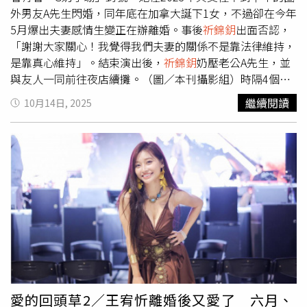
切開了」。如今兩人已無感情基礎，各自發展也成為必然選
外男友A先生閃婚，同年底在加拿大誕下1女，不過卻在今年
擇。她表示支持對方展開新戀情，也坦言自己未來也會重新
5月爆出夫妻感情生變正在辦離婚。事後
祈錦鈅
出面否認，
開始。 在 Instagram 查看這則貼文 從 Instagram 分享的貼
「謝謝大家關心！我覺得我們夫妻的關係不是靠法律維持，
文
是靠真心維持」。結束演出後，
祈錦鈅
奶壓老公A先生，並
與友人一同前往夜店續攤。（圖／本刊攝影組）時隔4個
月，時報周刊CTWANT直擊夫妻倆感情依舊甜蜜。9月6日深
繼續閱讀
10月14日, 2025
夜11點，
祈錦鈅
現身台北市大安區某餐酒館演出，戴著棒球
帽跟墨鏡的老公A先生，則是全程愛相隨陪伴在側。演出結
束後，夫妻倆並未急著離開，與友人繼續小酌聊天，直到隔
日凌晨2點半才準備離開。一路上
祈錦鈅
和A先生兩人十指緊
扣緊牽著彼此的手。（圖／本刊攝影組）7日凌晨2點47
分，
祈錦鈅
與老公A先生，還有3名男性友人一起離開餐酒
館。隨後，一行人就近散步到鄰近的夜店續攤。一路上夫妻
倆緊牽著彼此的雙手、親暱依偎。A先生非常貼心地幫老婆
一路提包包，兩人走著走著A先生在大街上就親起了老婆
祈
錦鈅
的頭髮，完全不避人耳目，放閃指數爆表，而一旁友人
則是相當習慣，沒有半點反應。走著走著A先生在大街上就
親起了老婆
祈錦鈅
的頭髮，放閃無極限。（圖／本刊攝影
愛的回頭草2／王宥忻離婚後又愛了 六月、