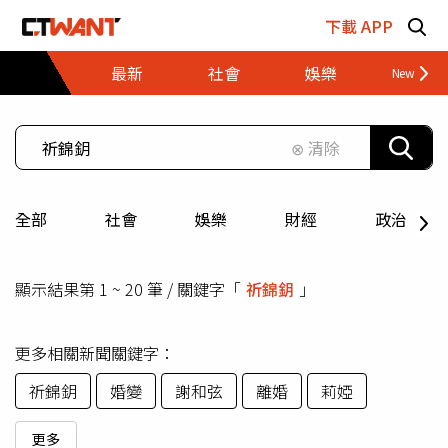
跳至主要內容區塊
下載 APP
最新
社會
娛樂
財經
⊗ 清除
全部
社會
娛樂
財經
政治
顯示結果第 1 ~ 20 筆 / 關鍵字「
祈錦鈅
」
更多相關新聞關鍵字：
祈錦鈅
婚變
謝和弦
離婚
莉婭
更多