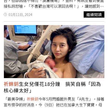
台，但卻因捨不得而「淚灑機場」，豈料，有網友看到後直
接私訊怒嗆，「不喜歡台灣可以滾回去啊！」，讓她感到無
奈也不甘示弱反擊。
祈錦鈅
為了生產前往加拿大住了3個多
繼續閱讀
01月11日, 2024
月，昨（10）日她在IG上發布了一段影片宣布，經過數月
後，自己終於返回台灣，但因為臨走前無法壓抑自己不捨的
情緒而眼眶泛淚，原先只想單純紀錄的她，卻為此莫名遭到
一名網友私訊攻擊「不喜歡台灣可以滾回去啊」，而她也直
接截圖酸民的對話並公開於限時動態中反嗆，「有冰（病）
建議可以去看醫生啊。」除了公開對話內容外，
祈錦鈅
也隨
後錄製了一段影片解釋，自己其實深感無奈，大家對於她到
底喜不喜歡台灣這件事情好像有些誤會，「我對台灣這片土
地是非常喜歡的，對中華民國也是非常喜歡的，但對人
呢⋯⋯就因人而異，因為有些不是人嘛！有什麼辦法？」以
嗆辣的回覆，直球反擊該名酸民。返台後的影片一出，粉絲
紛紛到貼文底下留言歡迎
祈錦鈅
回國，「歡迎回來！」、
祈錦鈅
生女兒僅花18分鐘 搞笑自稱「因為
「辛苦了，這段旅程艱辛又美麗。」、「歡迎回家！」、
核心練太好」
「小隻好厲害喲，辛苦媽咪了。」
「最美孕婦」
祈錦鈅
今年5月閃婚圈外男友「A先生」，接著
宣布懷孕的好消息，今（9日）她已在加拿大生下寶寶，母