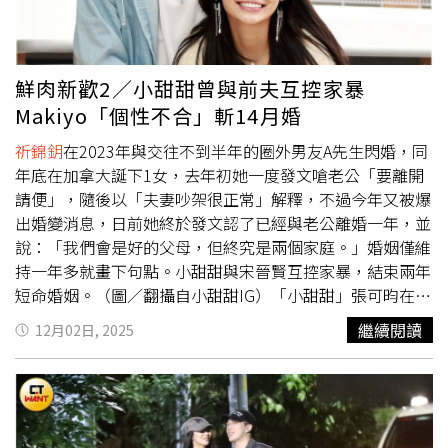
還深情吻
祈錦鈅
的頭髮。（圖／本刊攝影組）
祈錦鈅
（左下
一）先前與陳任佑（右下一）一同出席記者會，男方還戴著
與被本刊拍到時同一頂帽子。（圖／本刊攝影組）其實兩人
的曖昧情早就有跡可循，9月時阿沁號召超過百位藝人共同
鮮肉新歡2／小甜甜曾與前夫互控家暴
參與錄製〈城市聖誕星 City Christmas Star〉，並舉辦記者
Makiyo「個性不合」斬14月婚
會，
祈錦鈅
與陳任佑都是嘉賓。據了解，看似毫無交集的兩
人當天不僅一同出現在會場，而且都是睡眼惺忪的模樣，活
祈錦鈅
在2023年與交往不到半年的圈外男友A先生閃婚，同
動結束後也一起離開，現在想來關係果然不一般，巧的是陳
年底在加拿大誕下1女，去年初她一度發文嗆老公「要離開
任佑出席活動時戴的帽子，與本刊直擊兩人黏TT那天所戴的
請便」，隨後以「夫妻吵架很正常」解釋，不過今年又被爆
是同一頂，看來
祈錦鈅
也十分喜歡他戴帽子的模樣。今年爆
出婚變消息，日前她終於發文認了已經與老公離婚一年，並
出婚變時，
祈錦鈅
還否認了傳聞。（圖／翻攝自
祈錦鈅
臉
說：「我們會是好的父母，但終究是兩個家庭。」婚姻僅維
書）今年5月
祈錦鈅
與A先生爆出婚變，當時受訪她否認這項
持一年多就畫下句點。小甜甜與宋晉賢互控家暴，結束兩年
消息，表示：「謝謝大家關心，我覺得我們的關係不是靠法
短命婚姻。（圖／翻攝自小甜甜IG）「小甜甜」張可昀在
律維持，是靠真心維持。」直言自己當下看到報導很錯愕，
2020年與小13歲的宋晉賢奉子成婚，但短短兩年就爆出婚
繼續閱讀
12月02日, 2025
還說因為婚變傳聞夫妻趁空多相聚了兩天，「老公不是一個
變，小甜甜控訴宋晉賢家暴，後來宋晉賢公開兩人爭吵影片
會管別人的人，我們的關係不存在誰管誰？婚變已經不知道
及保護令，稱是小甜甜先動手，他忍無可忍才反擊。家醜鬧
是誰爆料，最終還是希望大家的關注回到我表演上，因為私
得沸沸揚揚之後，兩人終於在2023年簽字離婚，同年底本
生活浪費社會資源不是我所期望的。」
祈錦鈅
發文透露自己
刊直擊小甜甜與新歡手牽手，整個人散發粉紅泡泡，不過戀
已經離婚一年。（圖／翻攝自
祈錦鈅
臉書）沒想到事隔不到
情曝光後僅維持5個月告吹，兩人退回朋友關係。Makiyo結