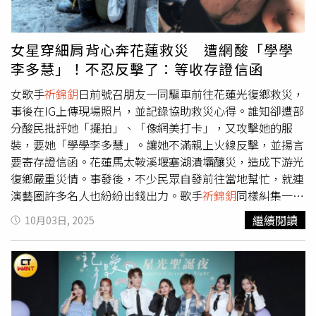
布離婚，但雙方反悔決定繼續走下去。而日前兩人在結婚14
周年曬出一家四口一起慶祝的合照，李易還甜蜜告白妻子
「真的愛妳」。王宥忻和翁總結束12年婚姻後，兩人又再度
女星穿細肩背心奔花蓮救災 遭網酸「學學
復合。（圖／固力狗提供）「財富女神」王宥忻2023年6月
李多慧」！不忍反擊了：等收存證信函
宣布和翁承旭（翁總）結束12年婚姻，回歸單身生活，但離
婚後這對前夫妻仍同住一個屋簷下，11月王宥忻歡慶40歲
女歌手
祈錦鈅
日前號召朋友一同驅車前往花蓮光復鄉救災，
生日，翁總特別出席生日派對還送上「愛的大禮」新款手
事後在IG上傳現場照片，並記錄協助救災心得。誰知卻遭部
機。隔年11月本刊又直擊到王宥忻帶著草泥馬一起吃回頭草
分酸民批評她「擺拍」、「像網美打卡」，又攻擊她的服
拍攝婚紗照，兩人感情再度回溫。
裝，要她「學學李多慧」。讓她不滿親上火線反擊，並揚言
要寄存證信函。花蓮馬太鞍溪堰塞湖潰壩釀災，造成下游光
復鄉嚴重災情。事發後，不少民眾自發前往當地幫忙，就連
演藝圈許多名人也紛紛出錢出力。歌手
祈錦鈅
同樣糾集一車
朋友開夜車在29日前往花蓮協助救災，還因為過程中遇見傅
繼續閱讀
10月03日, 2025
崐萁前往災區現場視察，她與志工朋友們一同起鬨要求傅崐
萁拿鏟子一起鏟泥而躍上新聞版面。不過，
祈錦鈅
事後也遭
到部分網友批評，認為她因為天氣炎熱脫掉外衣，僅穿著深
色細肩帶背心的穿著是在災區「擺拍美照」，稱她「搞得像
網美打卡點」。逼得
祈錦鈅
出面自清，表示自己為了到花蓮
幫忙，自掏腰包買工具，又開了4個小時的夜車才抵達災