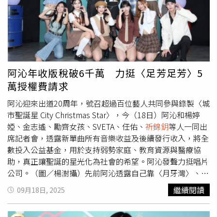
區，幾乎沒飲水、進食、上廁所，「擺拍我需要這麼辛苦
嗎？」還有人拿韓籍啦啦隊成員李多慧協助救災時全身「包
緊緊」的穿著攻擊她「學學李多慧，差在哪我就不多說了，
一個是擺拍一個是幫忙，是誰自己想。」
祈錦鈅
則PO初剛
到災區幫忙時，穿著外套彎腰鏟土的照片，解釋是後來熬不
住炎熱的天氣才脫掉外套。又指出救災現場一堆人穿運動內
阿沁年收版稅破6千萬 力挺〈足芳足芳〉5
衣，「很多他們講低調去的，身上超乾淨！他們乾淨成那
萬授權費請求
樣，然後我整個人都是泥灰」，結果仍遭撻伐，讓她委屈不
已，「為什麼要只針對我？這麼多年來，就是只有我做什麼
阿沁迎來出道20周年，號召超過百位藝人共同參與錄製〈城
都是錯的。」
祈錦鈅
指出，也有不少粉絲心疼她的遭遇，以
市聖誕星 City Christmas Star〉，今（18日）阿沁和楊婷
私訊安慰她，她都有看在眼裡，「反正事實是什麼，現場的
婭、金志遙、勵齊女孩、SVETA、任佑、
祈錦鈅
等人一同出
人知道，能多一雙手和一份力才是我的本心本意。」她還提
席記者會，透露新單曲所有音樂收益及後續發行收入，將全
到，假設這次的風波能讓更多人關注災區需求，她願意承受
數投入公益基金，用於支持弱勢家庭、教育資源與醫療協
誤解。不過她也透露：「口出惡言沒帶點良心的，可以期待
助，真正讓聖誕的星光化為社會的希望。阿沁發聲力挺唱片
收到一些存證信函了。」
公司。（圖／楊澍攝）先前阿沁透露自己靠〈月牙灣〉、
〈我很好騙〉等歌曲創作，每年版權收益破千萬，「這3、4
繼續閱讀
09月18日, 2025
年版稅持續在增長，每年大概增長20%」。被問是否一年版
權費收入破3千萬，他笑說「方文山是我很多倍，一年詞曲