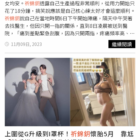
女均安。
祈錦鈅
透露自己生產過程非常順利，從用力開始只
花了18分鐘，搞笑說應該是自己核心練太好才會這麼順利。
祈錦鈅
說自己在當地時間6日下午開始陣痛，隔天中午哭著
去找醫生，但因只開一指的關係，直到8日凌晨被送到醫
院，「痛到差點緊急剖腹，因為只開兩指，疼痛頻率高、強
度高，就是不開」。產前被折磨了兩天，之後打了無痛才稍
繼續閱讀
11月09日, 2023
微舒緩，
祈錦鈅
說自己很緊張，因為是第一胎沒有經驗，而
且很多事情都不知道怎麼準備，更表示，陣痛痛起來真的就
跟「十根肋骨一起斷」的感覺一樣，雖然生產前吃足苦頭，
但從用力到生出寶寶，只花了18分鐘。
祈錦鈅
先前透露到溫
哥華待產費用相當驚人，但她仍決定要在國外生產，原因想
要給孩子更多機會及未來有不同發展，要給予孩子「更大的
天空與世界」。
祈錦鈅
說生產前吃足苦頭，但從用力到生出
寶寶，只花了18分鐘。（圖／
祈錦鈅
提供）
上圍從G升級到I罩杯！
祈錦鈅
懷胎5月 靠尪