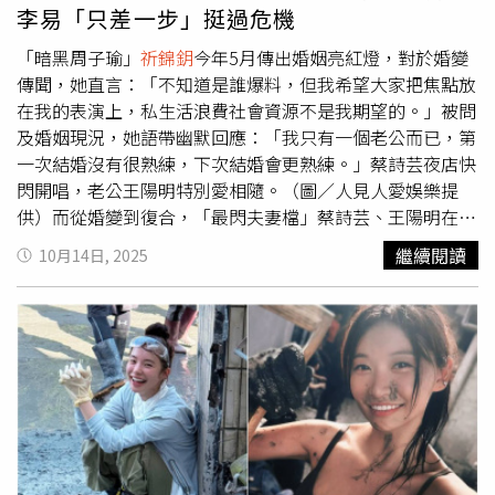
組）日前
祈錦鈅
出席活動，曾自爆身邊追求不斷，同時也有
李易「只差一步」挺過危機
不少女生向老公示好，她自信表示：「我喜歡的人很多人喜
歡，代表我眼光很好吧！」她透露因為老公個性木訥，都是
「暗黑周子瑜」
祈錦鈅
今年5月傳出婚姻亮紅燈，對於婚變
「妹有情郎無意」。而目前
祈錦鈅
老公相處就像朋友般無話
傳聞，她直言：「不知道是誰爆料，但我希望大家把焦點放
不談，彼此維持著一份理解與默契，從兩人街頭放閃的甜蜜
在我的表演上，私生活浪費社會資源不是我期望的。」被問
模樣看來，婚變傳言似乎不攻自破。
及婚姻現況，她語帶幽默回應：「我只有一個老公而已，第
一次結婚沒有很熟練，下次結婚會更熟練。」蔡詩芸夜店快
閃開唱，老公王陽明特別愛相隨。（圖／人見人愛娛樂提
供）而從婚變到復合，「最閃夫妻檔」蔡詩芸、王陽明在結
婚第7年時疑因女兒的教養問題，以及兩家價值觀的差異，
繼續閱讀
10月14日, 2025
在2023年8月爆出婚變並分居的消息，雙方簽字「只差一
步」，但同年9月蔡詩芸受訪時先說現在自己很幸福，之後
時報周刊CTWANT則捕捉到王陽明悄悄地現身蔡詩芸的演出
後台等待愛妻，結束工作後王陽明輕摟著蔡詩芸，接著快速
地親了一口，感情迅速回溫。女星六月與李易去年又爆出婚
姻危機。（圖／報系資料照）49歲女星六月與李易去年又爆
出婚姻危機，起因是六月傳出「暈船」小20歲滑雪教練，而
兩人的「不倫關係」更持續長達3年之久。其實這對夫妻結
婚14年屢次傳出離婚消息，而兩人本打算在去年為後一天宣