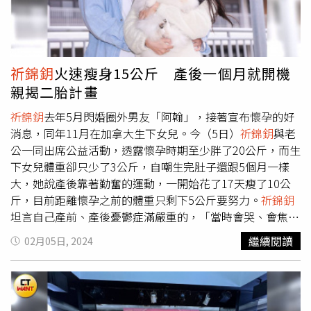
紂為虐何嘗不是罪過」。
祈錦鈅
還表示，家寧媽目前幾乎可
確定的罪嫌包括侵占罪、背信罪、逃漏稅，甚至可能涉及洗
錢罪。此外，她也懷疑家寧途離開公司時，可能已將資金脫
產、轉移至其他地方，「各項罪責動不動就5年，全部都判
祈錦鈅
火速瘦身15公斤 產後一個月就開機
下來也不可能輕判，甚至關到死也有可能」。Andy連日來
親揭二胎計畫
和家寧媽媽隔空開戰，20日午間證實已被對方提告，案由為
「個人資料保護法、妨害名譽」，這讓他無奈表示，「帳冊
祈錦鈅
去年5月閃婚圈外男友「阿翰」，接著宣布懷孕的好
還沒來，這張通知書先來了」。針對Andy和家寧一家人的
消息，同年11月在加拿大生下女兒。今（5日）
祈錦鈅
與老
糾紛，網路上的風向大多傾向Andy，因此許多網友得知家
公一同出席公益活動，透露懷孕時期至少胖了20公斤，而生
寧找的是理鴻法律事務所之後，便開酸「哇！開眼界了，這
下女兒體重卻只少了3公斤，自嘲生完肚子還跟5個月一樣
種案件貴公司也敢接？厲害厲害，看來貴公司滿缺業績
大，她說產後靠著勤奮的運動，一開始花了17天瘦了10公
的」、「這種錢你都賺」、「希望這世上的人都能善良，不
斤，目前距離懷孕之前的體重只剩下5公斤要努力。
祈錦鈅
要為了眼前的利益被蒙蔽了雙眼」。更有網友嘲諷，沒人敢
坦言自己產前、產後憂鬱症滿嚴重的，「當時會哭、會焦
接家寧的案子，只有「理鴻敢」。
慮，以前巨走心、巨玻璃，懷孕的時期算是反省了8個月，
繼續閱讀
02月05日, 2024
後來想通覺得自己好像沒有做什麼不好的事情，珍惜生命以
外也不要鑽牛角尖，要把握我的每個活著的時候，每個當下
都是最好的」。對於突然閃婚，又傳出懷孕喜訊，
祈錦鈅
說
本來就有想在30歲前結婚的規劃，而阿翰就是自己想結婚的