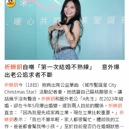
版權結算兩次」，等於一年是6千萬？阿沁回「還行還
行」，未正面說明。提到錦雯在民視8點檔《好運來》劇集
中清唱金曲歌后李竺芯〈足芳足芳〉6字歌詞後，收到來自
唱片公司的5萬元授權費請求。對此，阿沁發聲力挺唱片公
司，「對於創作者而言，願意唱我們的歌都很開心，其實我
們都願意支持，其實只是要一個尊重的感覺，預算不夠或任
何狀況都可以討論」。一旁
祈錦鈅
則自爆：「我之前唱好幾
年〈遺失的美好〉、〈月牙灣〉都唱好幾年，謝謝阿沁老師
沒有收我錢。」阿沁表示〈城市聖誕星 〉這首歌將成為12
月20日於台北舉辦的 《記得愛：星光聖誕夜Starry
祈錦鈅
自嘲「第一次結婚不熟練」 意外爆
Christmas Night》 演唱會主題曲，傳遞「用愛點亮城市、
出老公追求者不斷
用歌聲擁抱世界」的核心精神。
祈錦鈅
今（18日）抱病出席公益單曲 〈城市聖誕星 City
Christmas Star〉活動記者會，她透露自己扁桃腺發炎，講
話幾乎沒有聲音。
祈錦鈅
和圈外老公「A先生」在2023年結
婚，卻在今年5月爆出婚變，提到兩人目前的關係，
祈錦鈅
直言：「因為我是先成家再立業，現在立業比較重要。」
祈
錦鈅
表示：「我也不算年輕，家人都很幫忙，體諒我的工
作，爸爸都會幫我帶小孩。」至於目前是否仍在婚姻狀態？