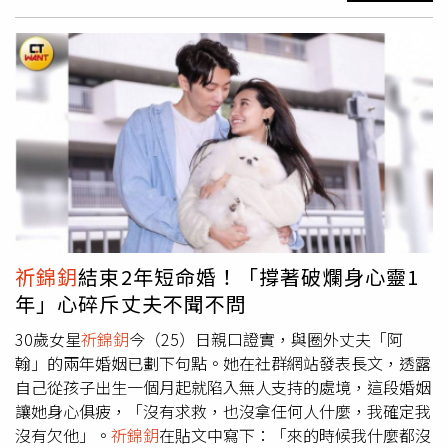
旁人眼光，身旁友人則像對兩人不顧旁人放閃早已習以為
寫歌的習慣，讓我們大家很心疼。」
祈錦鈅
也說：「後來聊
常。
祈錦鈅
在路上奶壓老公A先生，並與友人一同前往夜店
了我們的境遇，都是遭人陷害，所以惺惺相惜 ，變得很
續攤。（圖／本刊攝影組）。2021年本刊曾被捕捉的林逸
好，加上我朋友們也都是長伴身側，甚至他也見過小青（前
欣與當時男友Tony，半夜在大街上演一段「反差系街頭情
夫），我們一起吃飯喝酒過，就是真的很好的朋友，那天我
侶」戲碼。疑似受酒精影響，Tony使出翻白眼、扮猴子等
喝多了高跟鞋太高 他很貼心主動幫我拿包包借我扶著。」
各種搞笑招式哄女友，卻始終換來林逸欣的「冷臉滑手
至於兩人是否還在互相了解階段，
祈錦鈅
回應：「聊了很多
機」。最後他甚至用「磨蹭」、「假裝打盹」等大絕招，兩
了都滿了解的，歡迎他加入我的朋友圈，也希望他趕快重拾
人一前一後「亞洲蹲」在路邊的逗趣畫面，也讓大家印象深
他的信心。」
刻。林逸欣和另一半Tony曾一起在馬路旁以「亞洲蹲」姿
勢滑著手機。（圖／本刊攝影組）此外，2022年曾被時報
周刊CTWANT直擊與吳霏的家人一同逛家飾賣場挑選家具的
馬來西亞歌手艾薇，隔年兩人因又被拍到在陽台上愛撫熱吻
祈錦鈅
結束2年短命婚！「撐著破爛身心靈1
才終於認愛，兩人穩交關係至今仍持續中；去年「520」這
年」心碎斥丈夫不聞不問
樣一個充滿愛意的日子，她又被本刊讀者目擊被吳霏搭著肩
甜蜜現身新北市的街頭，雖然旁邊還有音樂製作人當電燈
30歲女星
祈錦鈅
今（25）日親口證實，與圈外丈夫「阿
泡，但兩人絲毫不在意，被吳霏勾著摟著的艾薇更不時發出
翰」的兩年婚姻已劃下句點。她在社群網站發表長文，透露
銀鈴般的笑聲，看得出心情相當好，也十分引人注目。艾
自己從孩子出生一個月起就陷入無人支持的處境，這段婚姻
薇、吳霏去年「520」當天在大街上又摟又勾，甜蜜得很。
讓她身心俱疲，「沒有求救，也沒拿任何人什麼，我確定我
（圖／讀者提供）
沒有欠他」。
祈錦鈅
在貼文中寫下：「來的時候我什麼都沒