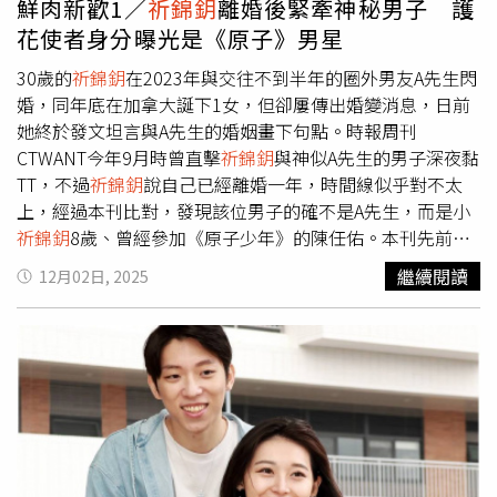
鮮肉新歡1／
祈錦鈅
離婚後緊牽神秘男子 護
花使者身分曝光是《原子》男星
30歲的
祈錦鈅
在2023年與交往不到半年的圈外男友A先生閃
婚，同年底在加拿大誕下1女，但卻屢傳出婚變消息，日前
她終於發文坦言與A先生的婚姻畫下句點。時報周刊
CTWANT今年9月時曾直擊
祈錦鈅
與神似A先生的男子深夜黏
TT，不過
祈錦鈅
說自己已經離婚一年，時間線似乎對不太
上，經過本刊比對，發現該位男子的確不是A先生，而是小
祈錦鈅
8歲、曾經參加《原子少年》的陳任佑。本刊先前直
擊
祈錦鈅
與一名男子黏TT，這名男子真實身分是年僅22歲
繼續閱讀
12月02日, 2025
的陳任佑。（圖／本刊攝影組）當時本刊拍到
祈錦鈅
現身台
北市大安區某餐酒館演出，戴著棒球帽跟墨鏡的陳任佑全程
愛相隨陪伴在側，演出結束後兩人並未急著離開，與友人繼
續小酌聊天，直到隔日凌晨2點半才準備離開。一路上
祈錦
鈅
與陳任佑緊牽著彼此的雙手、親暱依偎，陳任佑非常貼心
地幫
祈錦鈅
一路提包包，走著走著陳任佑在大街上就親起了
祈錦鈅
的頭髮，完全不避人耳目，一旁友人則是相當習慣，
沒有半點反應。
祈錦鈅
與陳任佑十指緊扣相當親密，陳任佑