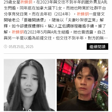
29歲女星
祈錦鈅
，在2023年與交往不到半年的圈外男友A先
生閃婚，同年底在加拿大誕下1女，而她也時常於社群平台
分享育兒日常。而在去年初（2024年），
祈錦鈅
一度發文
開嗆老公「要離開請便」，隨後以「夫妻吵架很正常」解
釋，如今卻遭媒體爆料，稱2人正低調辦理離婚手續。據了
解，
祈錦鈅
在2023年5月與A先生結婚，她也曾透露，自己
與另一半是以婚為前提交往，但交往不到半年，對方的無病
無痛的父親卻突然離世，「我們才怕再失去任何家人，決定
繼續閱讀
05月25日, 2025
珍惜彼此」。
祈錦鈅
表示，老公相當體貼，讓她「從一個全
能的人，簡直快要被寵成廢人」，對方買東西、吃東西都會
為她準備，也會照顧她身邊的朋友親人。
祈錦鈅
的老公則甜
蜜告白，「我會當個太陽，永遠在妳身邊照耀，沒有怕老婆
的男人，只有愛老婆的男人，謝謝有妳，老婆」。根據《鏡
週刊》報導，夫妻倆在婚後育有1女，
祈錦鈅
新婚時期長在
社群曬出老公照顧小孩的畫面，但在去年1月，
祈錦鈅
疑不
滿老公身邊的女性友人碎嘴說她壞話，在社群平台開嗆「小
姐妳有家教上過學嗎？講難聽一點干妳屁事」、「要離開隨
時請便，都成年人了」。事後
祈錦鈅
出席活動時，表示夫妻
相處難免會有爭吵，吵過之後依然相愛。而在近期，有知情