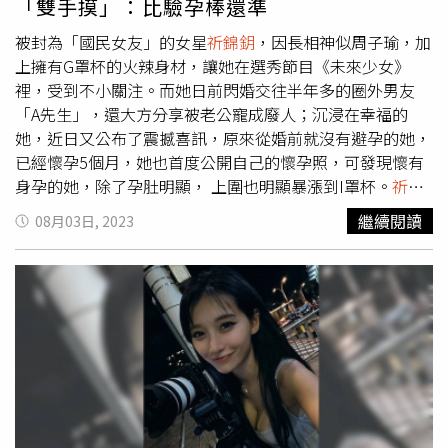
「雙手摸」：比驗孕棒還準
被封為「國民女友」的女星
祈錦鈅
，因長相神似周子瑜，加
上擁有G罩杯的火辣身材，讓她在選秀節目《未來少女》
裡，受到不小關注。而她日前閃婚交往半年多的圈外男友
「A先生」，還大方分享被老公寵成廢人；沉浸在幸福的
她，近日又公布了震撼喜訊，原來從婚前就沒有避孕的她，
已經懷孕5個月，她也首度公開自己的懷孕照，可發現懷有
身孕的她，除了孕肚明顯， 上圍也明顯暴漲到I罩杯。
祈錦
鈅
對外宣布自己已經懷孕近5個月，預產期在年底，她接受
繼續閱讀
08月03日, 2023
媒體訪問時透露：「最近在搬家，肚子有突然瞬間變大的感
覺，很像背著三顆球，懷孕要工作的女性朋友真的好辛
苦。」
祈錦鈅
更害羞的對外分享，提到自己懷孕其實是先被
老公發現的，「因為有一天晚上睡覺，老公抱著我，突然覺
得我的胸部變很軟」，後來去驗孕還真的「中獎了」，讓她
直呼：「我真的是沒想到，他比驗孕棒還要準。」而從懷孕
至今，
祈錦鈅
坦言自己已經胖了至少10公斤，胸部更是「突
飛猛進」，直接從G罩杯升級到I罩杯，她提到目前還不知道
寶寶的性別，她自己並沒有特別偏好男寶寶或女寶寶，只希