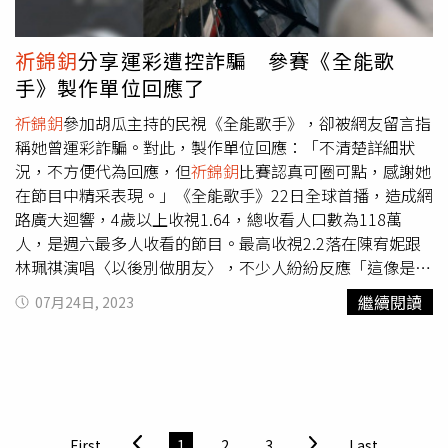
望孩子健康平安就好。不過她也透露，若是生女孩子，父母
多少會擔心比較多，老公則希望是男寶寶，因為覺得這樣父
子倆以後可以一起打電動。
祈錦鈅
分享運彩遭控詐騙 參賽《全能歌
手》製作單位回應了
祈錦鈅
參加胡瓜主持的民視《全能歌手》，卻被網友留言指
稱她曾運彩詐騙。對此，製作單位回應：「不清楚詳細狀
況，不方便代為回應，但
祈錦鈅
比賽認真可圈可點，感謝她
在節目中精采表現。」《全能歌手》22日全球首播，造成網
路廣大迴響，4歲以上收視1.64，總收看人口數為118萬
人，是週六最多人收看的節目。最高收視2.2落在陳宥妮跟
林珮祺演唱〈以後別做朋友〉，不少人紛紛反應「這像是專
業表演、不像選秀」，也提到「怎麼這麼會唱」、「全新的
繼續閱讀
07月24日, 2023
賽制很殘忍」，節目成功引起話題，吸引年輕人目光。經過
近2000名歌手的海選，最終24位選手進棚比賽，首集主題
「榮辱與共淘汰賽」隨機將選手兩兩分成一組，共12組選手
進行演唱，最終殘酷的淘汰6組選手，首集就出現戰況膠著
的局面，不少選手在播出後紛紛在個人社群抒發心情，有人
表示「第一次看見這麼大陣仗，真的很緊張有點失常」，敗
First
1
2
3
Last