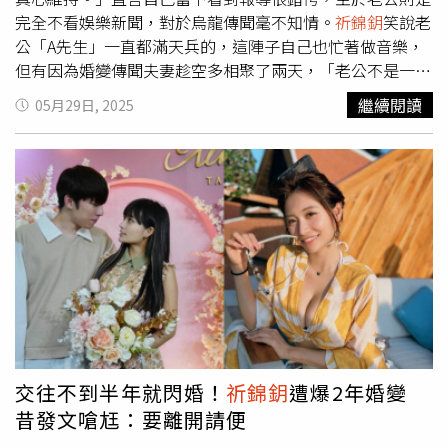
完全不看娛樂新聞，對於烏龍傳聞毫不知情。
祈錦鈅
笑說老
公「A先生」一直都滿天兵的，這陣子自己也忙著做音樂，
但有因為婚變傳聞夫妻趁空多相聚了兩天，「老公不是一個
會管別人的人，我們的關係不存在誰管誰？婚變已經不知道
繼續閱讀
05月29日, 2025
是誰爆料，最終還是希望大家的關注回到我表演上，因為私
生活浪費社會資源不是我所期望的」。
祈錦鈅
否認有在社群
上發言嗆聲另一半。（圖／林士傑攝）否認有發言嗆聲另一
半，對於如何維持婚姻？
祈錦鈅
笑說：「我也是新手，沒有
什麼秘訣。」雖然對婚姻有很多想法，但很難用隻字片語去
簡化，「現在應對方式就是已讀亂回」，也說小女兒體重越
來越重了，還搞笑說：「完蛋！小孩個性比較像我，精力旺
盛她現在有小性格，有自己的想法了。」至於會不會想生第
二胎？
祈錦鈅
連忙表示：「先不要，努力賺錢比較重要。」
透露自己現在工作都是親力親為，今天還修圖修到早上5點
才睡覺。
交往不到半年就閃婚！
祈錦鈅
遭爆2年婚變
昔發文嗆尪：要離開請便