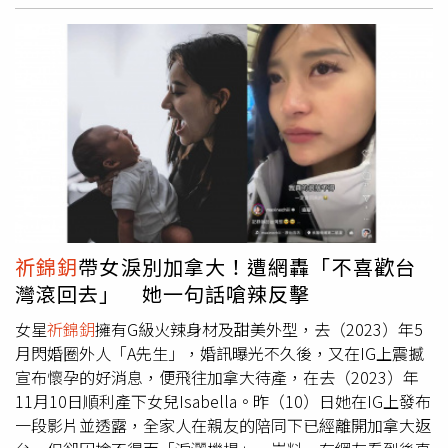
哥被問到為何會寫下「舞」這個字時？他透露年後將有舞動
人心的新作品。其他像是才升格當媽並做完月子返台的
祈錦
鈅
、舞蹈教父馬雷蒙的女兒馬靚辳NOMA也現身露面幫忙義
賣。才剛登記結婚，升格成人妻的孫睿及「甜美人妻」陳俋
塵更是被大夥追問「龍寶寶」的進度。活動開始由董至成率
先揮毫。（圖／焦正德攝）此外，金志遙一手打造的偶像女
團「心動女孩」不僅帶來精彩的開場舞蹈表演，草爺、蔡允
潔、楊琳、林雨涵、餅乾馮晨軒、艾雨帆、孫睿、陳俋塵、
石承泫、廖偉博、張苡宸、卜星慧、洛克也獻唱歌曲，彷彿
是一場群星公益演唱會。魔術師黃信凱更在現場帶來奇幻的
魔術表演，讓現場驚呼連連；神秘、懸疑的原創舞台劇《筆
祈錦鈅
帶女淚別加拿大！遭網轟「不喜歡台
者哈米爾The Author》製作團隊及主要演員群邱筠婷、石承
灣滾回去」 她一句話嗆辣反擊
泫、辜俞甄、朱顥文、呂彣彣、沇澤、林一秀也首次在這場
愛心活動上公開亮相。
女星
祈錦鈅
擁有G級火辣身材及甜美外型，去（2023）年5
月閃婚圈外人「A先生」，婚訊曝光不久後，又在IG上震撼
宣布懷孕的好消息，便飛往加拿大待產，在去（2023）年
11月10日順利產下女兒Isabella。昨（10）日她在IG上發布
一段影片並透露，全家人在親友的陪同下已經離開加拿大返