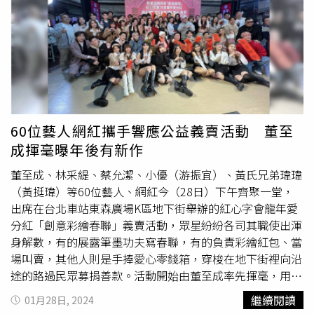
對象，「我覺得現在很多男生都是抱持著玩玩的態度，很少
是想認真的，所以覺得他是一個很難得的人，老公他當時也
沒有給我太大的壓力，就覺得可以彼此努力看看」，而產後
祈錦鈅
也感謝老公幫忙照顧女兒，「他很喜歡小孩，可以無
止盡的哄小孩」。
祈錦鈅
透露年後計畫，將推出超辣寫真
EP。（圖／趙文彬攝）被問是否會想生二胎，
祈錦鈅
笑
回：「很痛，先不要。」但也透露生完女兒後一個月夫妻兩
人就已經火速開機，老公也在一旁害羞笑說，都是他主動
60位藝人網紅攜手響應公益義賣活動 董至
的，一個禮拜固定繳2、3次功課，但
祈錦鈅
堅持避孕，暫時
成揮毫曝年後有新作
還沒有要生第二胎的打算，希望等到女兒2、3歲會走路的時
候。
祈錦鈅
透露年後計畫推出寫真EP，「尺度是那種我邊
董至成、林采緹、蔡允潔、小優（游振宜）、黃氏兄弟瑋瑋
唱歌，邊讓大家噴鼻血的那種」，直言以前自己怕東怕西
（黃挺瑋）等60位藝人、網紅今（28日）下午齊聚一堂，
的，懷孕期間突然就看開了，覺得想把自己美好的時刻紀錄
出席在台北車站東森廣場K區地下街舉辦的紅心字會龍年愛
下來，「生完小孩恢復身材後，我突然覺得性感也是一種能
分紅「創意彩繪春聯」義賣活動，眾星紛紛各司其職使出渾
力，所以接下來可以火力全開了」，一旁的老公聽到則是露
身解數，有的展露筆墨功夫寫春聯，有的負責彩繪紅包、當
出緊張的表情，但仍表示會全力支持老婆。
場叫賣，其他人則是手捧愛心零錢箱，穿梭在地下街裡向沿
途的路過民眾募捐善款。活動開始由董至成率先揮毫，用書
法寫下「龍舞錢」三字，象徵龍年有錢的就出錢貢獻愛心，
繼續閱讀
01月28日, 2024
需要錢幫忙的弱勢也能夠得到實際幫助，人人都攏有錢。董