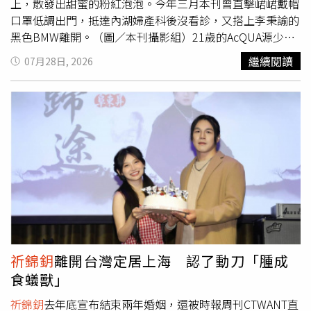
上，散發出甜蜜的粉紅泡泡。今年三月本刊曾直擊峮峮戴帽
口罩低調出門，抵達內湖婦產科後沒看診，又搭上李秉諭的
黑色BMW離開。（圖／本刊攝影組）21歲的AcQUA源少年
李秉諭先前被本刊直擊，擔任大他15歲中信啦啦隊女神峮峮
繼續閱讀
07月28日, 2026
的護花使者，在送峮峮回家的途中，李秉諭發現本刊後無視
交通規則，跨越雙白實線變換車道並加速離開。雖然發現本
刊，但還是抵擋不住兩人想約會的心，幾天後又拍到了李秉
諭多次進出峮峮住處，不過雙方的經紀人則都表示他們是很
正常的交友關係。本刊去年底曾直擊林毓家與許莉廷甜蜜牽
手出門購物，接著騎著機車消失在車陣中。（圖／本刊攝影
組）。同為AcQUA源少年的林毓家也被本刊見證了甜甜的戀
愛，他與許莉廷在去年合作了公視人生劇展《晚安，瑪卡
龍》，記者會上兩人互動不多，但被本刊拍到小倆口甜蜜牽
手進出男方住家，林毓家的媽媽也出現在畫面中，兩人拿著
採買後大包小包的日用品與林媽媽一同進家門，看得出來感
情穩定發展，與男方家長也相當熟識。曾參加《原子少年》
祈錦鈅
離開台灣定居上海 認了動刀「腫成
的陳任佑去年九月被本刊捕捉到與
祈錦鈅
在路上卿卿我我。
食蟻獸」
（圖／本刊攝影組）
祈錦鈅
在2023年與交往不到半年的圈
外男友A先生閃婚，去年發文宣布離婚，而本刊拍到她與新
祈錦鈅
去年底宣布結束兩年婚姻，還被時報周刊CTWANT直