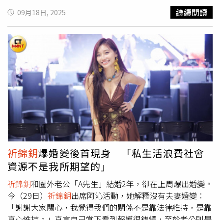
她笑說：「我只有一個老公而已，第一次結婚沒有很熟練，
繼續閱讀
09月18日, 2025
下次結婚會更熟練。」
祈錦鈅
笑稱下次結婚會更熟練。（圖
／楊澍攝）至於感情世界，她不避諱地透露身邊追求者從未
間斷，「老公也知道，我喜歡的人很多人喜歡，代表我眼光
很好吧」，
祈錦鈅
說不少女生向老公示好，但因為個性木訥
「妹有情郎無意」，還搞笑稱是家裡的「神木」。她更強調
與老公相處就像朋友般無話不談，彼此維持著一份理解與默
契，老公也為了兩人的婚姻努力進步中。
祈錦鈅
爆婚變後首現身 「私生活浪費社會
資源不是我所期望的」
祈錦鈅
和圈外老公「A先生」結婚2年，卻在上周爆出婚變。
今（29日）
祈錦鈅
出席阿沁活動，她解釋沒有夫妻婚變：
「謝謝大家關心，我覺得我們的關係不是靠法律維持，是靠
真心維持。」直言自己當下看到報導很錯愕，至於老公則是