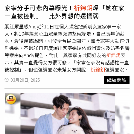
人士透露，
祈錦鈅
與A先生婚姻出現問題，夫妻倆不僅沒互
家寧分手可悲內幕曝光！
祈錦鈅
爆「她在家
動，
祈錦鈅
的社群帳號也悄悄移除部分與丈夫有關的內容，
一直被控制」 比外界想的還懦弱
2人目前在低調辦理離婚手續，婚姻進入倒數階段。
網紅眾量級Andy於11日在個人頻道控訴前女友家寧一家
人，將10年經營心血眾量級頻道整碗端走，自己長年領薪
水，最後還被踢開，引發全台民眾關注。如今家寧大動作切
割媽媽，不過20日再度爆出家寧媽媽依照個資法及妨害名譽
等案由向Andy提告，對此，與家寧有共同好友的
祈錦鈅
表
示，其實一直覺得女方很可悲，「家寧在家沒有話語權一直
被控制」，但也強調並沒未幫女方開脫。
祈錦鈅
強調並沒有
想幫家寧開脫。（圖／翻攝自IG）針對家寧的處境，20日在
繼續閱讀
03月20日, 2025
Instagram限時動態透露，對方在家完全沒有沒有話語權，
一直被控制，「分手前，連自己愛的人都無法保護，分手
後，也只能默默困在媽媽的控制底下，但大家不用擔心，畢
竟是女兒，判決應該不會放過她」。
祈錦鈅
表示，家寧比外
界想的其實更懦弱，「畢竟最終那個惡魔還是她媽媽，你期
望一個個性懦弱又從小被控制的孩子，怎麼瞬間改變個
性？」此外，她認為可憐之人必有可恨之處，認為家寧的懦
弱助長了雙親的貪婪，「她的沈默也傷了安迪的心……但助