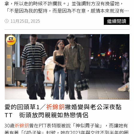
拿，所以走的時候不許攔我。」並強調對方沒有挽留她，
「不是因為我的堅持，而是因為不在意，感情本來就沒有基
礎」。她透露，孩子出生後，她獨自面對「破破爛爛的身心
繼續閱讀
11月25日, 2025
靈」整整一年，不曾對外求援，也沒有從對方那裡獲得資
助，靠著自己的力量一肩扛起一切。「也謝謝所有幫助我的
朋友，我會記得一輩子。」
祈錦鈅
證實已簽字離婚。（圖／
翻攝IG／maxinechiii）據《TVBS新聞網》報導，
祈錦鈅
證實
已簽字離婚。她表示，這段婚姻中她從未向對方索取任何金
錢，而對方也未曾主動關心過她，「我付出的絕對不比他
少，我沒有對不起任何人。」對於這段婚姻，她選擇以理性
與尊重作結，並強調未來將以孩子與家庭為優先考量，「我
們會是好的父母，但終究是兩個家庭。」她也表示，不希望
孩子在不健康的關係中成長，因此選擇及時止損，為彼此留
有餘地。談到離婚的契機，她直言：「覺得該把他的自由還
給他，也想說給自己一個停損點，這件事情已經差不多了，
愛的回頭草1／
祈錦鈅
撇婚變與老公深夜黏
這一年來我沒有跟他拿任何錢。」
祈錦鈅
指出，對方早已對
TT 街頭放閃親親如熱戀情侶
她冷淡，不再關心她的生活，而她也不願自作多情。「我不
是條件差的人，我不該委屈自己。」她強調，不想再讓對方
30歲
祈錦鈅
曾在PTT表特版被說「神似周子瑜」，而讓她有
因為對她家人的情感負擔，而繼續勉強維持婚姻，「應該要
著有著「G奶子瑜」封號，她在2023年與交往不到半年的圈