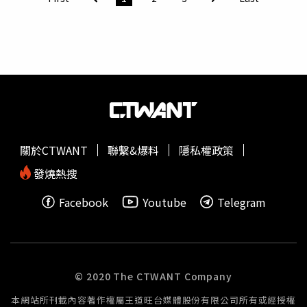
陣下來的選手更是失落，但能有機會來這裡，當作一次磨
練。胡瓜主持《全能歌手》22日首播收視拍紅盤。（圖／民
視提供）而賽前備受討論的DD52女團葛宸羽、之絃；緬甸
小王子張龍，大馬歌姬龔芷葳，15歲天才歌手洪梓菱均以出
色表現順利晉級。此外，
祈錦鈅
因去年世足比賽時間，在社
群分享下注運彩的經驗，被網友指稱詐騙，她表示不想再浪
費社會資源，無奈酸民仍持續騷擾她及身邊朋友、合作單
位，讓她苦不堪言。至於比賽，她則希望盡力，「把心力放
在專業上面，不是很想關注網路上的是非，很無聊也很可
關於CTWANT
聯繫&爆料
隱私權政策
怕。」
發燒熱搜
Facebook
Youtube
Telegram
© 2020 The CTWANT Company
本網站所刊載內容著作權屬王道旺台媒體股份有限公司所有或經授權