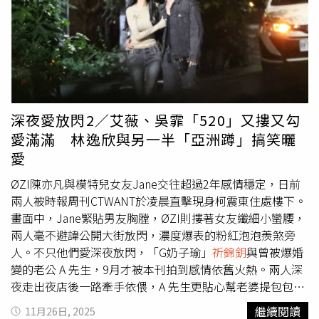
半年，
祈錦鈅
就推翻自己的說詞，發文稱「我真的很努力一
婚14個月便與前夫簽字離婚。（圖／衛視中文台提供）同樣
個人撐著破破爛爛的身心靈一整年了」，也說：「來的時候
閃婚又閃離的還有「Makiyo」川島茉樹代，2022年與小她3
我什麼都沒拿，所以走的時候不許攔我，沒攔我也不是因為
歲從事醫美工作的金先生結婚，兩人育有一子，但在14個月
我的要求，只是沒有感情基礎，不重視，沒有行動當然沒有
後便簽字離婚，恢復單身後Makiyo在節目上透露離婚主因
藉口。」
祈錦鈅
認為自己沒有對不起任何人，並謝謝所有幫
是個性不合，並說時常找不到前夫，不論是打電話還是傳訊
助過她的朋友。雖然
祈錦鈅
覺得自己注定孤軍奮戰，但請大
息都沒回音，最高紀錄是4天聯絡不上對方，表示：「我就
家別擔心自己，若是真的擔心就多發工作給她，並說兩個大
想這個婚姻真的不行，我其實也不愛他啦！」離婚後
深夜愛放閃2／艾薇、吳霏「520」又摟又勾
人的任何命運本身不是傷害，在不健康的關係裡被迫長大才
Makiyo從沒主動找過前夫，認為都不要見面是最好的。賴
愛滿滿 林逸欣與另一半「亞洲蹲」搞笑曬
會讓重要家人受傷，最後還寫道「我們會是好的父母，但終
弘國與趙筱葳結婚短短半年就離婚。（圖／翻攝自臉書）有
愛
究是兩個家庭」。幸好現在有小鮮肉陪在
祈錦鈅
身旁，應該
「醫界王陽明」之稱的賴弘國，曾與「華航林依晨」Ivy趙
能成為她滿大的慰藉。關於
祈錦鈅
與陳任佑目前的關係為
筱葳交往1年半，在2016年4月登記結婚，沒想過才過了短
ØZI陳亦凡與模特兒女友Jane交往超過2年感情穩定，日前
何？本刊詢問
祈錦鈅
本人，但在截稿之前未得到回應。自認
短半年，同年10月就簽字離婚，後來趙筱葳在節目上坦言當
兩人被時報周刊CTWANT於凌晨直擊現身柯震東住處樓下。
孤軍奮戰的
祈錦鈅
希望大家多發工作給她。（圖／翻攝自
祈
時是「被離婚」，表示：「我完全沒想到，有一天竟然要走
畫面中，Jane緊貼男友胸膛，ØZI則摟著女友纖細小蠻腰，
錦鈅
臉書）關於
祈錦鈅
與陳任佑目前的關係，
祈錦鈅
回應本
到離婚這一步。」不過賴弘國後續婚姻也都不太順利，與香
兩人毫不避諱公開大街放閃，濃度爆表的粉紅泡泡羨煞旁
刊：「任佑剛從韓國回來的時候有接受採訪，很認真也很有
港女團Twins「阿嬌」鍾欣潼再婚，同樣才2年就離婚，賴弘
人。不只他們愛深夜放閃，「G奶子瑜」
祈錦鈅
與曾被爆婚
禮貌的完成了整個過程，但最後寫出來的卻讓他大受打擊，
國的第三任妻子是上班族Alice，但結婚近三年後近期又再傳
變的老公 A 先生，9月才被本刊拍到感情依舊火熱。兩人深
從此再也不相信人與記者，我剛認識他的時候其實是在寫歌
婚變消息，對此賴弘國尚未做出任何回應。◎尊重身體自主
夜走出夜店後一路牽手依偎，A 先生更貼心幫老婆提包包。
的時候，他因為一直苦受冤屈打擊精神上沒有辦法走出來已
權，請撥打113、110。
走著走著，他竟在大街上直接吻起
祈錦鈅
的頭髮，完全不管
繼續閱讀
11月26日, 2025
經骨瘦如柴，現在都瘦脫相不成人形，但還是保持著健身跟