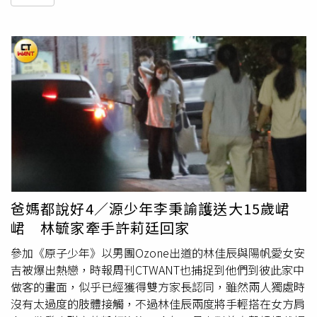
爸媽都說好4／源少年李秉諭護送大15歲峮
峮 林毓家牽手許莉廷回家
參加《原子少年》以男團Ozone出道的林佳辰與陽帆愛女安
吉被爆出熱戀，時報周刊CTWANT也捕捉到他們到彼此家中
做客的畫面，似乎已經獲得雙方家長認同，雖然兩人獨處時
沒有太過度的肢體接觸，不過林佳辰兩度將手輕搭在女方肩