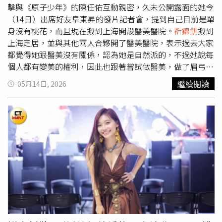
歡黏TT的畫面，這位男子就是小她8歲、曾經參加《原子少
擊與《原子少年》的陳任佑互動親密，久未公開露面的她今
年》的陳任佑。當時
祈錦鈅
與陳任佑緊牽著彼此的雙手、親
（14日）出席好友阜東昇的發片記者會，提到自己目前是單
暱依偎，陳任佑非常貼心地一路幫忙提包包，走著走著陳任
身沒有桃花，而且現在搬到上海開設醫美醫院。
祈錦鈅
搬到
佑在大街上就親起了
祈錦鈅
的頭髮，完全不避人耳目。對於
上海定居，並與其他兩人合夥開了醫美醫院，表示過去大家
林佳辰與安吉的關係，兩人所屬唱片公司表示：「藝人的私
都覺得她跟醫美沒有關係，認為她是自然派的，不過她說每
人行程我們不回應。兩人目前就是專注於工作與接下來要發
個人都有變美的權利，因此也跟著嘗試做醫美，做了眉弓填
表的作品。謝謝大家關心。」
充，並讓臉頰變得更澎一點，也大方分享臉部腫脹的照片，
繼續閱讀
05月14日, 2026
自嘲剛做完醫美的狀態很像食蟻獸。談到感情近況，
祈錦鈅
表示最近沒有桃花，也對談戀愛不抱太大的期待，「以前是
等待傳說中的白馬王子解救我，現在我過自由自在，有想要
的東西就買，也沒會有人管我。」至於近日持續延燒的醫美
偷拍案，她說自己連去住飯店都會注意有沒有不對勁的地
方，「我到一個不熟悉的地方就會檢查，這是很嚴肅的事
情。」