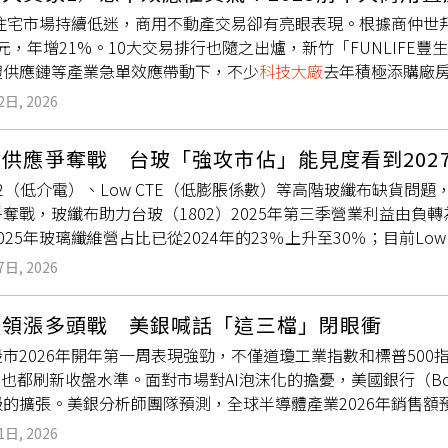
須任職於特定公司，例如台積電等指標性企業。此一觀察引起網
，2023~2024年，高雄豪宅交易屢屢刷新房價天花板，美術館
5年住宅市場持續低迷，商用不動產交易卻有亮眼表現。根據商仲
業職涯條件具互補性，聯誼認識屬合理發展；亦有人表示，「空
2萬元，正式寫下高雄房價新紀元，相較於前兩年的精彩程度，20
5億元，年增21%。10大交易排行也隨之出爐，新竹「FUNLIFE
例子。但也有反對者質疑真實性，留言表示：「幻想文吧，我老公
4000萬元以上的「預售交易」，除了1筆店面外，其餘住宅戶均
體供應鏈等產業急單效應帶動下，不少
科技大廠
去年積極添購廠房
。」另有網友補充，科技業男性生活圈狹窄，參與聯誼情形普遍
市迎來景氣寒冬，在多波信用管制影響下，高總價住宅貸款成數已
商用不動產市場最大驅動力。據世邦魏理仕最新統計，2025年
偏好工程師」則仍無實證佐證。儘管該篇貼文為個人經驗分享，
，加上2025年受地緣政治、關稅風波等影響，雖然多數企業主及
2日, 2026
低樓層商場，以162.6億元成交奪得冠軍。去年最大筆的商用不動產
許多人關注與討論的話題。
膨風險及整體景氣不確定性，進場態度轉為觀望，高雄豪宅市場
該商場目前正在加緊趕工，預計今年底開幕，外觀3D示意圖搶先曝
資產重新配置的決策也更趨謹慎。此外，李家妮也表示，前兩年
供應爭奪戰 台玻「強攻市佔」能見度看到202
的大型開發案，地下1樓至地上6樓的商場層樓地板面積將近1.6萬
，市場可售物件相對減少，加上近期豪宅推案量明顯放緩，面臨
DK2（低介電）、Low CTE（低膨脹係數）等高階玻纖布缺貨問題
是豐邑集團首度跨足百貨業，因此於去年3月進行內部資產移轉，
也使得豪宅成交動能，呈現價量盤整格局。
奪戰，玻纖布助力台玻（1802）2025年第三季營業利益由負
LIFE豐生活購物中心」將有200個品牌進駐，年度營業額目標
025年玻璃纖維營占比已從2024年的23％上升至30％；目前Lo
名則為陽明海運斥資112.2億元買下南港「華固中央置地」。陽
年隨新產能陸續開出，高階玻纖布供貨可望年增40至50％。台
重，且業務擴張導致空間不足，2021年陽明獲利大好，就曾公
7日, 2026
璃纖維，另一個就是市場矚目的電子級玻璃纖維布，從筆記型電腦到
標終於達成，去年10月陽明海運買斷華固位於北市南港所建全新
。2026年高階玻纖布的缺貨已成為AI產業的最大瓶頸之一，預
今年可啟用，該成交也是近年少見的百億級辦公室交易。第三名是樂
體領漲多頭戰 美銀喊話「這三檔」閉眼衝
長約」高壓態勢。日本百年大廠日東紡（Nittobo）因壟斷
部分樓層」。REITs不動產投資信託，是一種讓投資人不用買房
市2026年開年第一周表現強勁，不僅道瓊工業指數和標普50
 年初取得初步突破，但量產規模短期內仍難以撼動日東紡的地位。供
，收益來源為基金持有的不動產租金與營運收入。樂富一號原持有
R也都刷新收盤水準。面對市場對AI泡沫化的擔憂，美國銀行（B
3）、台燿（6274）等與日東紡有長期合作，其供貨穩定度也將直
7年來，台茂營業額從60億元成長到超過72億元；看好其收益穩
的擴張。美銀分析師團隊預測，全球半導體產業2026年銷售額
期，只用了短短9天，65億元就被投資人全數認購，未來擁有完
碑。報告強調，這絕非普通的漸進式增長，而是全球算力的翻轉。
，資產價值也跟著提升。值得注意的是，2025年排名前10大
1日, 2026