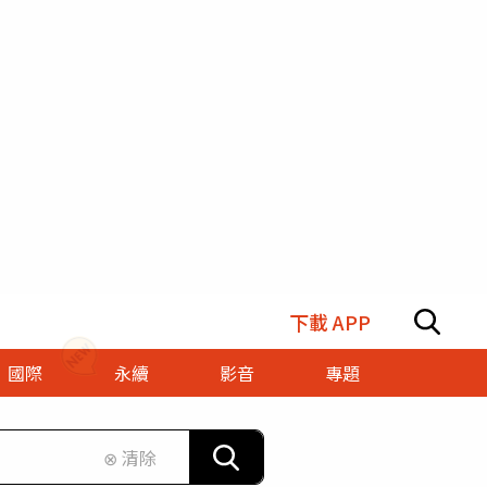
下載 APP
國際
永續
影音
專題
⊗ 清除