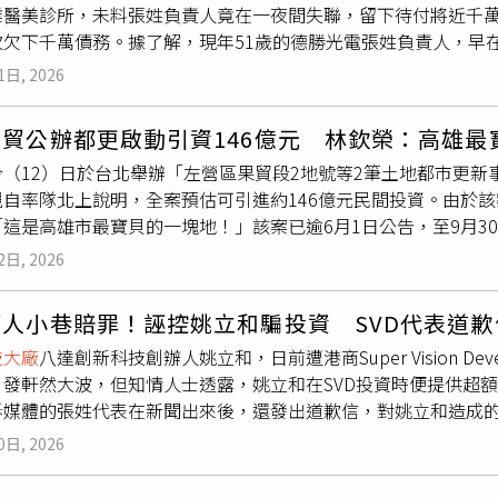
業醫美診所，未料張姓負責人竟在一夜間失聯，留下待付將近千
1共有30檔成分股，範疇完整涵蓋AI全鏈，從半導體先進製程、IC
欠下千萬債務。據了解，現年51歲的德勝光電張姓負責人，早在
端應用持續擴展帶來的長線商機。
張姓負責人與其副總張姓男子，2人以周轉不靈等藉口四處借錢，
1日, 2026
被害人安心借錢，事後還會開出支票以博取對方信任，孰料後續
雇人前往其工廠附近到處發放傳單。（圖／翻攝自臉書全台欠錢騙
貿公辦都更啟動引資146億元 林欽榮：高雄最
怒向張姓負責人追討，但張男卻遲遲不出面，讓被害人氣得前往
今（12）日於台北舉辦「左營區果貿段2地號等2筆土地都市更
總的臉大圖輸出，製成海報貼在發財車上，配合大聲公前往其公
親自率隊北上說明，全案預估可引進約146億元民間投資。由於
。債主憤怒表示，當初就是看在德勝光電為上市公司，財力穩定，
這是高雄市最寶貝的一塊地！」該案已逾6月1日公告，至9月3
還清款項，如今對方卻拒絕出面也拒絕還債，還有被害人借款60
漢神巨蛋，讓林欽榮直言，「這是高雄市最寶貝的一塊地！」（
來，只能怒持本票向法院聲請強制執行。臉書社團「全台欠錢騙
2日, 2026
，今日包括台北市不動產開發公會名譽理事長陳春銅，以及新潤
責人的照片與身分證等相關訊息，要張姓負責人「不要再躲了」
政部統計，高雄市去年招商金額達1,116億元，已連續4年榮
要注意，千萬要保重身體，不然大家都沒辦法跟你要債了，希望
人小巷賠罪！誣控姚立和騙投資 SVD代表道歉
。今年度公辦都更簽約金額已達600億元，「左營果貿都更案」
債務，其也曾向台亞半導體下單訂購晶片，事後卻拒絕收貨、繳
技大廠
八達創新科技創辦人姚立和，日前遭港商Super Vision De
市自2022年台積電6個廠進駐後出現較明顯翻轉，至今招商引資規
ogle Maps）而事後查詢德勝光電也可以發現，德勝光電2022
引發軒然大波，但知情人士透露，姚立和在SVD投資時便提供超額
帶來的效應；而高雄2020年至今已推有24個公辦都更案，引資逾
向台亞購買4萬餘個晶片，並將晶片封裝加工於其所提供的特殊規格
訴媒體的張姓代表在新聞出來後，還發出道歉信，對姚立和造成
半導體S廊帶，高階跨域人才需求持續成長。高市府成功爭取清大
應給付210萬元的貨款，卻遭對方拒絕，更拒絕受領7500個
拓展事業、共創佳績。據了解，姚立和多年前與高中時期的夥伴
校際研教園區」，打造全台首座國家級產學研訓基地。為配合研
電路載板」，德勝擁有技術可將原本凹凸不平的陶瓷板拋光磨平
0日, 2026
州AC Propulsion總裁，ACP成為八達美國關係企業，在技轉Te
地號及2-9地號劃定為都市更新地區，並於6月4日發布實施。 
844個基板，以讓台亞完成產品，實際上卻僅交付172個基板
扮演重要角色。知情人士提到，姚立和2011年決定擴大電動車
都市更新容積獎勵，提高整體開發效益。其中，2-9地號（研教
晶片封裝加工完成3萬個產品，受有預期利益840萬元的重大損