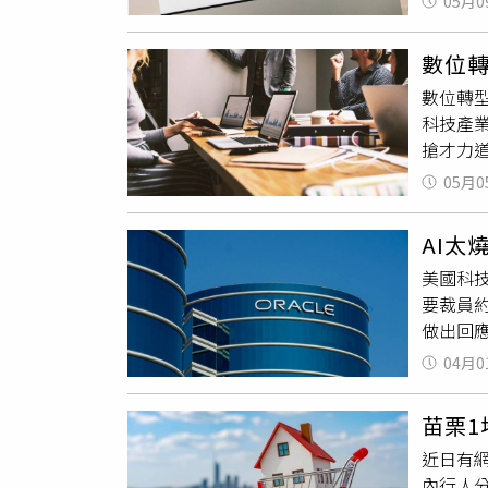
05月0
心。事實
展開合作
數位
晶片，並
數位轉
碑。分
科技產
品客戶
搶才力
外，先前
僅排名第
了降低
05月0
類(工程
5.7萬
AI太
試邀約
美國科技
測、A
要裁員
26.0
做出回
產業的
到通知。
發出15
04月0
中提到
次、「餐
知。（圖
限制下
苗栗1
計劃籌集
技人才最
近日有
甲骨文
雙居各年
內行人
而做出