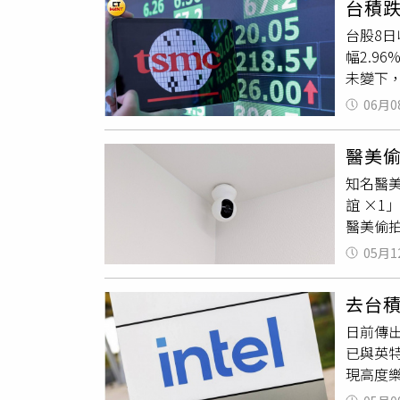
台積跌
砸下3
動中心
後，也對
台股8日收
立和在
發方式
勝光電應
幅2.9
定合資進
高雄市
委任律
未變下
計畫因
後就一
關主張，
會可能
或清償的
完善。
按時支
06月0
特別是
高層變
高鐵、
注焦點包
台張姓
醫美
要關鍵
翻攝畫
知名醫
延續性
布前一
誼 ×
有上升
和胞弟
醫美偷拍
司代表
用手機鏡
長年奮
05月1
也能觀察
在道歉
得先拍
心協力
去台
法100
揭碑的姚
日前傳
驗中，
長黃光
已與英特
已有5
合併，
現高度樂
偷拍的專
史新高