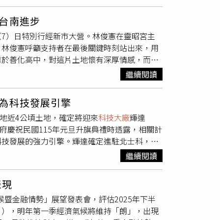
微軟、亞馬遜、Alphabet和Meta四大巨
備及電子業）成交金額，就占2025商用不動
看6000億美元。美銀認為，這並非投機性熱錢，
「永久關廠停產」，去年7月，台達電以69.5
台南進步
輝達（NVIDA）毫無懸念位居榜首，目標價
局。（圖／報系資料庫）像是第四名，台達電以
7）日特別行經新市大營。林俊憲在靈昭宮主
%的客製化AI晶片（ASIC）市場，並已成為
資69億元買下新竹科學園區「友達L3C廠」。
。林俊憲呼籲支持者在最後關鍵時刻站出來，用
的關鍵角色，隨著MI400即將問世，AMD將成
穩懋路竹廠」，以及以42.3億元買下中壢第二
業於善化高中，對這片土地懷有深厚情感，而身
會官員公開談話指出，若經濟數據配合，年內不
不光如此，日月光集團旗下環鴻科技，也於去年8
打帶狀疱疹（皮蛇）疫苗」及「孕婦免費施打
支撐。再加上CES 2026揭開算力序幕，多
了至少118.8億元在購置商用不動產上。另外，
繼續閱讀
求、重視公共衛生，且兼具親民與專業的政治人
鏈題材熱度升溫。
聯以55.9億元買下「華映陽梅廠」等。在AI伺
擇到大營靈昭宮參拜，就是希望台南可以大贏，
飆升7%以上，推估2026年熱潮不散場，科技業
為科技發展引擎
南所爭取到的重要建設，後來總統賴清德爭取到
8基地近4公頃土地，確定將迎來
科技大廠
輝達
儼然成為台南進步的關鍵力量。林俊憲說，近期
政府慶祝民國115年元旦升旗典禮時透露，相關計
、立法委員蔡其昌等人，而目前內參民調支持度
科技發展的強力引擎。輝達確定進駐北士科，台
週時間，團隊將持續以最踏實的方式走入地方、
外總部設置掃除最後障礙。該基地原由新光人壽
民主聖地，更是總統賴清德的重要本命區，唯有
繼續閱讀
在元旦談話中宣布即將於2026年陸續上路的市
對改革與延續進步路線的期待，贏回市民對民進
於今年第一季正式通車；「生生喝鮮奶」政策也
表現
心與特色運動館也將陸續完工啟用，提供市民更
候暨金融情勢」展望發表會，評估2025年下半
今年完成簽約動工，讓台北成為帶動全球科技發
」），明年第一季經濟氣候將維持「朗」，出現
旦路跑迎接新的一年，是展開嶄新開始的最佳方