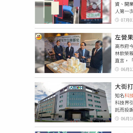
資、開
0088
人第一次
設及終
雷同。
07月0
義，讓
人疑似
左營果
的支票
高市府
張姓副
林欽榮
面協商
直言，「
定1年後
積電、
討不回
06月1
與投資
張姓負
席。據財
「出門
大街打
開發潛力
下千萬
知名
科
示，高雄
攝自Go
科技界
包括房市
元價格
託而投
北高雄
通知德勝
心協力
點領域
「陶瓷
06月1
後擔任加
果貿段2
諾將提供
劃上都
1.5倍
對訂製