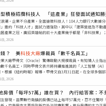
9日, 2026
上，英特爾近年積極推動晶片代工與AI布局，先前已與特斯拉（Tes
，包括特斯拉與太空探索公司SpaceX。根據相關消息，英特
轉型積極招攬科技人 「這產業」狂發面試通知勝
藉由Terafab代工計畫擴大業務版圖。如今再傳出與蘋果接觸
型浪潮，企業不分產業，全面搶徵科技人！104人力銀行大數據分
析指出，若能獲得蘋果部分晶片訂單，不僅有助提升產線利用率
業」邀約「科技人才」面試力道強勁，其中以「建築營造及不動產
認可。對此，目前2公司尚未回應。此外，外界也注意到，蘋果近
道居產業之冠，廣招英雄帖的前十大產業幾乎都是「非科技業」
也曾傳出蘋果與南韓三星電子（Samsung Electronics
9。104人力銀行透過大數據資料庫分析科技職缺與科技人才供需
對單一供應商依賴，同時提升整體供應鏈彈性與議價能力。
5日, 2026
研發、行銷、專案/產品管理、設計、軟體/工程、MIS/網管)共
名想找6大類科技職缺的求職者，結果發現，「建築營造及不動產相
燒錢？ 美
科技大廠
爆裁員「數千名員工」
、次數最多。104人力銀行分眾服務事業部資深經理楊鎧維分析
業大廠甲骨文（Oracle）驚傳啟動大規模裁員。有知情人士指
R線上看房等技術，愈缺工或愈科技轉型的產業，愈必須主動出擊
約數千名員工，同時甲骨文表示將持續推進其的「人工智慧（AI
8次、「文教相關業」24.69次，也因為進入系統自動化轉型期
應。根據《紐約時報》報導，甲骨文自3月31日起，在全球多個
招募焦慮，「電子資訊/軟體/半導體相關業」因產業本身即對科
有甲骨文員工在Reddit平台發文表示，清晨收到公司高層寄
.36次不重複面試邀約，僅排名第9，為前十名中少數的科技產業。另
1日, 2026
為配合業務需求調整，部分職位被取消，該貼文也吸引不少甲骨文
飲業」18.03次，民生消費產業持續需要電商、POS系統優化
／翻攝自Reddit／@CosmicRays0311）據了解，甲骨文
，仍需維持一定的邀約力道。透過大數據資料庫分析，希望從事6
地房價「每坪57萬」誰在買？ 內行給答案：不
500億美元的資金，用於發展人工智慧基礎設施業務。截至2025
搶手！第一季招募6大職缺的「科技業」平均發出4.78個面試邀
網友發現，苗栗縣竹南鎮的房價已站上每坪57萬元，忍不住驚呼
尚未公布實際裁員人數，但有內部消息指出，裁員人數已達數千人
資之冠；其次是1至3年工作經驗的初階人才，獲「科技業」4.3
分析，竹南房市主要受到新竹外溢效應影響，推升房價的主力正
的人力優化措施。對此，公司並未發表相關回應。