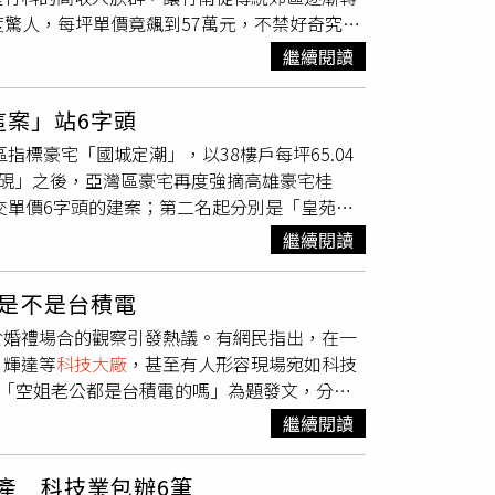
量，搭配具備潛力的新鮮即戰力。
度驚人，每坪單價竟飆到57萬元，不禁好奇究竟
，又擁有台積電先進封裝廠，加上竹北房價早已
繼續閱讀
中心擁擠，成為不少科技人的購屋首選。此外，
、「竹南聯發科員工多的是錢」、「旁邊就台積
這案」站6字頭
MC神殿，是給工程師買的」。另有竹科人透露，
指標豪宅「國城定潮」，以38樓戶每坪65.04
。事實上，竹南與頭份房市受惠於竹南科學園區
「國硯」之後，亞灣區豪宅再度強摘高雄豪宅桂
等
科技大廠
員工購買力強，使得房價在短短幾年
交單價6字頭的建案；第二名起分別是「皇苑御
但隨著高收入科技族群湧入，竹南已逐漸從傳
分別皆有5字頭。其中，五大豪宅中「國城定潮」
繼續閱讀
新灣區加盟店店東劉沛緹表示，亞灣區為高雄近年
勢，近年包括輝達、鴻海、超微等
科技大廠
及亞
是不是台積電
，吸引高資產族群積極卡位。此外，區內坐落多
於婚禮場合的觀察引發熱議。有網民指出，在一
灣區成為高雄豪宅市場的新聚落。而榮登高雄豪
、輝達等
科技大廠
，甚至有人形容現場宛如科技
、庭園景觀、營建管理到燈光設計，皆邀集國際
以「空姐老公都是台積電的嗎」為題發文，分享
觀優勢外，品牌建商出品及產品稀有性，對高資
服員的配偶皆來自科技產業，且手上配戴勞力士
豪宅成交單價表現，僅「國城定潮」為年度唯一穩
繼續閱讀
自稱也在科技業任職，與妻子從學生時期交往至
WICE周子瑜曾入手的「雄崗信義美術館」等指標
認識，有些人甚至在參與前就設定對象條件，要
單價走勢收斂。台灣房屋集團趨勢中心經理李
產 科技業包辦6筆