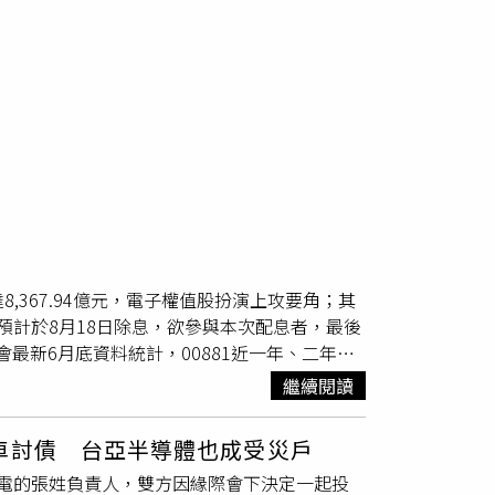
額達8,367.94億元，電子權值股扮演上攻要角；其
F，預計於8月18日除息，欲參與本次配息者，最後
公會最新6月底資料統計，00881近一年、二年報
.09%，展現長期投資實力。國泰投信表示，近期台股
繼續閱讀
策略，參與台股科技成長。國泰基金經理人蘇鼎
元，並宣布加碼投資美國亞利桑那州廠，反映全球
車討債 台亞半導體也成受災戶
供應鏈，截止昨日（7/20）基金前五大持股分別
電的張姓負責人，雙方因緣際會下決定一起投
2%、聯發科占比9.03%，兩者合計約51%。