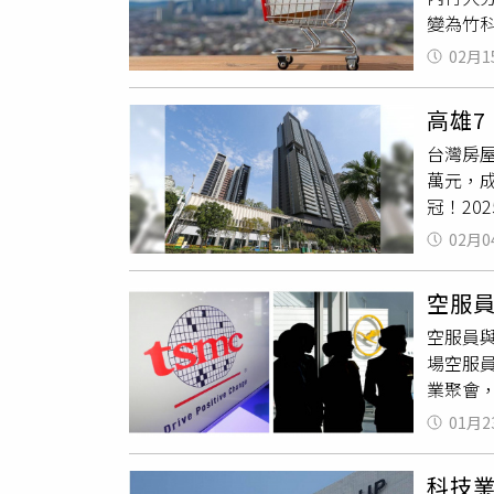
業推動
變為竹科
是哪些
02月1
高不可
不少鄉
高雄7
電封裝
台灣房屋
自己工
萬元，成
與台積
冠！2
間快速
之苑」「
統郊區
02月0
及「遠雄
主力發
空服
洲金融
空服員
家國際
場空服
宅王的
業聚會
知名團
參加妻
產客群
01月2
手錶者
守6字頭
今。他
豪宅，
科技業