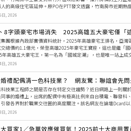
科技轉型的過程仍相對倚重有一定技術背景與溝通經驗的中堅力
人的高級住宅區延伸。原PO在PTT發文透露，竹南房市近期熱
客群願意出手購屋。話題掀起討論，內行人指出，竹南緊鄰竹科
5日, 2026
攀，竹南房價對特定族群而言「相對便宜」，且環境不如新竹市
民友留言指出，「問就是竹科，不是給窮人住的，你不用擔心」
、8字頭豪宅市場消失 2025高雄五大豪宅僅「
廠，這價格太便宜了吧」；甚至有人打趣地說，「現在大埔有TS
集團根據內政部實價資料統計，2025年高雄豪宅王排名，亞灣區
作年資3至5年，「很多竹北、新竹買不起的人，都買到頭份了」
交總價約1.1億元，榮登高雄2025年豪宅王寶座，這也是繼
電封測廠的進駐，地理優勢與新竹生活圈高度重疊，加上聯發科
025年高雄五大豪宅王，第一名為「國城定潮」，也是唯一站上成
攀升。儘管對傳統苗栗在地人而言，5字頭的房價仍顯不可思議，
遠雄THE ONE」「皇苑國際館」「雄崗信義美術館」，單價
轉型為竹科人的高級住宅區延伸。
4日, 2026
THE ONE」皆為近年亞灣區新興豪宅代表作。台灣房屋亞洲
展計畫，區段具備獨特且難以複製的港灣景色與國際產業聚落優
員婚禮配偶清一色科技業？ 網友驚：聯誼會先問
資產管理中心相繼布局，帶動高階科技就業人口與產業發展前景
與科技業工程師之間是否存在特定交往趨勢？近日網路上一則關
級酒店，高端生活圈逐步成形，進一步推升高端置產需求，讓亞
員同事的婚禮上，出席的配偶中有極高比例來自台積電、聯發科
「國城定潮」，規劃41層樓大坪數格局，從建築外觀、公共空間
，引發各界對於職業交往圈的高度關注。該名網友在論壇Dcard
隊操刀，並創業界先例，引進米其林星級餐廳，除地段紅利與景
子同事婚禮時的觀察。他表示，在自我介紹過程中發現，多數空
而言更具吸引力，也成為創價關鍵。進一步觀察，2025年五大
3日, 2026
居多，形象與談吐頗為一致，給人一種固定模式的感受。發文者
的豪宅社區，其餘包括「皇苑御之苑」「遠雄THE ONE」及T
透露，婚禮當天詢問妻子後得知，多數空服員的另一半來自聯誼
年度最高單價均落在5字頭，且皆未突破社區歷史新高，整體成交
大買家1／急單效應催買氣！2025前十大商用置