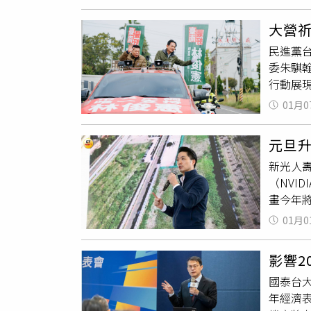
言目前僅
括達6
頭在AI
產總量的
大營
而是未
億元買
民進黨
上看27
69.5
委朱騏
Goog
此外，日
行動展
為輝達
園區與宏
為醫師
排除進一
月以11
01月0
RSV
家
科技
前10大
物。林
服器與半
元旦
而新市
擴廠需
新光人壽
台積電
（NVI
多位綠
畫今年
持續成
北市政
爭取市
01月0
取得地
以團結
政重點
黨執政
影響2
將進一
國泰台大
完善的
年經濟
展的強