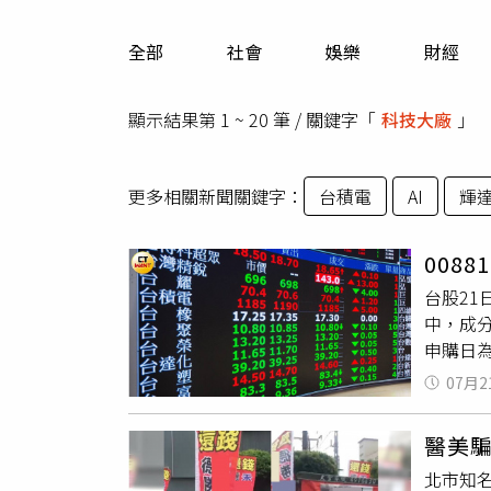
人物
汽車
全部
社會
娛樂
財經
專欄
房產新勢力
顯示結果第 1 ~ 20 筆 / 關鍵字「
科技大廠
」
更多相關新聞關鍵字：
台積電
AI
輝
008
台股21
中，成
申購日為
酬率分別
07月2
波動持
宇表示，
醫美
AI需求
北市知
為台積電