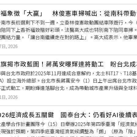
處於「十年變革的中點」，未來的成長空間巨大。2025年第三季度，
筆之多。根據世邦魏理仕估算，科技製造業（主要是半導體、電腦設
基礎設施的資本支出高達1100億美元，預計今年總資本支出更上
39%，成為商用不動產中最大買家。泰豐輪胎觀音廠早在3年前已
祈福象徵「大贏」 林俊憲車掃喊出：從南科帶動
來數年都必須投入資料中心的基礎建設。在美銀七大潛力股前三大，
下，將用於擴充氫能、儲能及資料中心等新事業的產能與研發佈
台南市長初選剩下不到一週，立委林俊憲啟動團結車隊遊行，今（
5美元。博通被視為第二首選，目標價450美元。博通壟斷了約70
億元買下桃園科技工業區「泰豐輪胎觀音廠」；第五名，力成科技斥
翰陪同下上香祈福致贈好彩頭，法醫高大成也特別南下陪同車掃
le、Meta的主要供應商。超微（AMD）則成功卡位「第二供應商」
月光半導體則連續出手，分別以65億元買下高雄南部科學園區「
現團結力量，「讓台南繼續走在對的路上」。高大成表示，他畢
以外最具價格競爭力的替代方案。最後關於消息面上，美國聯準
璟建設合建開發建廠的72.15%產權，以擴充先進封裝產能。
，他在仔細閱讀林俊憲的政見後深感認同，尤其是「老人免費施
步加大降息幅度，市場解讀資金環境將持續寬鬆，對風險性資產形成
.5億元買下三豐醫療器材在台中廠房。去年，光是日月光集團就砸
7日, 2026
 疫苗」等政策主張，讓他深刻感受到林俊憲是一位真正理解民眾需
大廠
聚焦AI、先進封裝與高效能運算，將進一步帶動半導體供應
交易榜上有名的還有，和碩以56.4億元買下「宏達電龜山廠」；融
俊憲指出，「大營」台語諧音象徵「大贏」，別具吉祥意涵，選
導體暢旺下，科技業為2025年出口表現最亮眼產業，帶動GDP
升旗揭市政藍圖！蔣萬安曝輝達將動工 盼台北成
大營旁的台南科學園區，是當初民進黨籍縣長陳唐山首次執政台
求將持續推進經濟動能與商用不動產市場。
與台北市政府於2025年11月達成合意解約，北士科T17、T1
等
科技大廠
進駐，創造就業機會，帶動人口回流，如今的南科區
DIA）設立海外總部。台北市長蔣萬安今（1）日上午出席台北市
營政治明星力挺他，包括前台南縣長陳唐山、前行政院場蘇貞昌
將正式動工，期盼輝達落腳台北，成為帶動城市產業升級與全球
長，純綠營支持度中更持續領先，距離民調初選投票僅剩不到一
府與新光人壽達成合意解約，以約44億元終止地上權契約，為海
民認同，讓支持力量在最後階段全面匯聚。林俊憲強調，台南是
1日, 2026
上權，經中央與地方協調後，最終促成輝達落腳台北。蔣萬安今日
為前提、以政策為核心，才能守住台南，自己也將努力落實基層
政策，包括捷運「六線齊發」持續推進，其中信義線東延段預計
的最大信任。
026經濟成長五關鍵 國泰台大：仍看好AI後續
步擴大至國中學生，照顧更多學童營養需求。此外，第二運動中
產學合作計畫團隊今（15）日舉辦2025年第四季臺灣「經濟氣
運動空間。蔣萬安也提及，全球AI龍頭輝達正式選擇台北，預計
表現強於預期，第四季底臺灣經濟氣候調整為「朗」（原為「陰
力引擎。最後，蔣萬安向市民送上祝福，表示透過升旗典禮與元