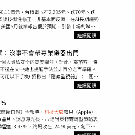
中和設立電動車馬達及電控研發中心。同時期，姚
設；2地號則須落實三級品管制度，得採分期開
萬元的款項。桃園地院審理後，2025年判處德
350.11億元。台積電收在2,295元、跌70元、跌
和成果，對其事業表現高度興趣，雙方商議後決
停車位，並將基準容積10%的獎勵容積捐贈予
還所拖欠的相關款項。7月1日，自稱為張姓負責人
漲多後技術性修正，非基本面反轉，在AI長期趨勢
幣）成立電動車馬達生產線以及整車組裝廠。但進軍
年這塊地曾經要被標售，但因在地民眾有異議，之
，且內文所牽涉「欠租」、「積欠裝潢費」等相
美國5月就業報告優於預期，引發市場對聯準
和提供八達創新300萬股股票給楊，作為轉投資
的公辦都更案。該基地非常完整，周邊生活機能
法租賃關係存在。是報導內有關「張姓負責人」未
後續市場波動仍將高度連動於Fed政策路徑，
台幣，十多年間都相安無事，近日卻因SVD內部
山，周邊還有清大、交大，5分鐘車程可抵達
客搬離等指控均與事實不符。
繼續閱讀
，皆可能加劇市場震盪。凱基投顧分析，短期關
表向媒體控訴姚吸金騙投、避不見面。SVD在
直言，「這是高雄市最寶貝的一塊地！」
首次主持的FOMC會議，將成為影響市場情緒的重
意，並盼能同心協力拓展事業共創佳績。（圖／
累：沒事不會帶專業儀器出門
科技大廠
法說會及訂單展望，將成為檢視AI需求
能神隱。」知情人士氣憤表示，姚立和在新聞發
於個人隱私安全的高度關注，對此，部落客「陳
正不改中期多頭格局，震盪整理後仍可望回歸原
現報導，連一向乾淨「不沾鍋」的前立委、姚立
，不過在文中她也提醒手法並非百分之百準確。
歉，並發出道歉信，強調他與當年此案SVD公
可用以下手機6招揪出「隱藏監視器」：1.關燈
，部分內容確實與事實不符有所偏差，「因而對
不合理位置5.鏡子檢查（雙面鏡）6.手機訊號異常
損失與公司蒙冤，特此致最高歉意。」張姓代表
繼續閱讀
權引用，以下同）此外，如真的懷疑有偷拍，也要記
協議，實現SVD成為八達公司的正式股東，同
步驟，她提到手機可以提高發現機率，但沒辦
聞出來後，科技圈議論紛紛，都不相信一向有口
4％
友分享，在
科技大廠
的監視器線路佈線與裝設經
、機器人關節與Al Server BBU，副董事
華爾街日報》今報導，
科技大廠
蘋果（Apple）
落絕對是監視器與拍攝用途優先。」目前該文章
，吸引高科技龍頭注意，八達也正與上市公司商議
部分晶片。消息曝光後，市場對英特爾轉型策略表
很累且防不勝防，重點是沒有人沒事身上會帶反
達13.93％，終場收在124.90美元，創下歷
enyi授權引用，以下同）
其晶片代工業務競爭力，並進一步強化市場信