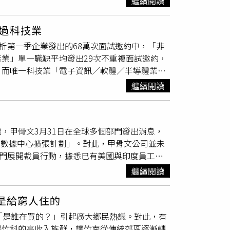
繼續閱讀
la）執行長馬斯克（Elon Musk）旗下企業
爾正參與開發支援人工智慧與機器人技術的處理器
過科技業
合作，也被市場視為英特爾推動轉型的重要里程
析第一季企業發出的68萬次面試邀約中，「非
，也代表其製程技術已逐漸獲得高階消費電子產
業」單一職缺平均發出29次不重複面試邀約，
年持續推動供應鏈分散化策略。除了英特爾之
；而唯一科技業「電子資訊／軟體／半導體業」
）接觸，評估未來晶片代工合作可能性。此舉被認為是為
關係。針對第一季共1.5萬家徵才企業開出6大
繼續閱讀
4萬筆科技職缺，觀察企業發出68萬次面試邀約給
關業」單一科技職缺平均發出29.12次不重複面
，近年建築營造不動產積極發展大數據房價預
出，甲骨文3月31日在全球多個部門發出消息，
邀約優秀科技人才；其次是「大眾傳播業」
）數據中心擴張計劃」。對此，甲骨文公司並未
，同樣需要地毯式邀約尋覓科技人才。相較於非科技
部門展開裁員行動，據悉已有美國與印度員工收
技人才具有自然的磁吸效應，單一科技職缺平均
發的電子郵件，被告知當天就是最後工作日，信件
外，「零售業」18.26次、「批發業」18.24
繼續閱讀
員工在底下討論。甲骨文清晨6點收到裁員通
等科技人才，在薪資競爭力無法與
科技大廠
相較的
正持續投入巨資發展AI基礎建設，今年2月公司才宣布
大科技職務的求職者，以工作經驗3到7年的科
是給窮人住的
年5月，甲骨文擁有約16.2萬名全職員工，目前
約，「非科技業」平均發出5.19個面試邀約，雙
「是誰在買的？」引起廣大鄉民熱議。對此，有
，此次裁員也被認為是公司為了發展AI設施，
3個、獲「非科技業」4.44個面試邀約，顯示企
是竹科的高收入族群，讓竹南從傳統郊區逐漸轉