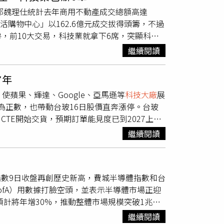
友兩極反應。有支持者指出，空服員的形象要求
預售豪宅「御皇苑」頂樓戶，更於2024年以每坪
世邦魏理仕統計去年商用不動產成交總額高達
姐老公是工程師」的印象並非偶然，確實身邊有
25年豪宅市場氛圍明顯轉趨保守。且去年全年度
豐生活購物中心」以162.6億元成交拔得頭籌，不過
同事沒人戴勞力士，倒是每代iPhone都更新
掛零，為近5年來首見。李家妮指出，2025年
，前10大交易，科技業就拿下6席，突顯科技
，與空服員認識的機率相對提高，但是否代表
下修至3成，且無寬限期，相當自備款比例高
排名前10大交易金額的商用不動產，新竹「風采
其引發的廣泛回應顯示，職業間的交友或婚配模
高端客具備購屋資金實力，但考量財務運用彈
繼續閱讀
交易為豐邑集團「FUNLIFE豐生活購物中
以往就相較中北部去化慢，在市場轉冷之際，高
光。（圖／豐邑提供）「豐采520」為豐邑集
因高雄豪宅買氣熱絡，部分指標預售案已完成一
7年
坪，將規劃「FUNLIFE豐生活購物中心」，
供給收斂、限貸令管制及資金彈性下降「三箭齊
，使蘋果、輝達、Google、亞馬遜等
科技大廠
展
由建設移轉給百貨。對此，豐邑集團表示，
轉為正數，也帶動台玻16日股價直奔漲停。台玻
為40億元；預計今年底開幕，目前已陸續招商中。
w CTE開始交貨，預期訂單能見度已到2027上半
明海運原位於基隆七堵的總部大樓，因老舊屋齡、
玻目前在玻璃纖維事業有兩個產品，一個是複合材
告辦公大樓購置徵求案，打算把總部遷回台北市。
繼續閱讀
手機、iPad平板，到5G伺服器和AI伺服器
商辦，樓地板面積1萬多坪，作為第二辦公室使
計在2027年新產能到位前，市場將維持「價漲、
富一號REITs以77.5億元買下桃園「台茂購
了全球九成以上的高階「玻纖布」，雖然台玻已在
，也能參與不動產收益的金融商品，投資人購買
0指數9日收盤再創歷史新高，費城半導體指數和台
應台灣的CCL大廠如台光電（2383）、聯茂
台茂購物中心50%產權，自2018年起參與管
ofA）用數據打臉空頭，並表示半導體市場正迎
接決定這些PCB廠在2026年營收表現。
定，去年追募拿下剩餘50%所有權，原訂30天
預計將年增30%，推動整體市場規模突破1兆美
整產權後，不論是商場改裝、招商或營運決策都
美銀看好AI相關半導體、記憶體與設備股，直
商用不動產交易案中，科技業添購廠房和廠辦就囊
繼續閱讀