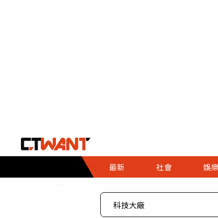
社會首頁
娛樂首頁
財經首頁
政
:::
最新
社會
娛
時事
即時
熱線
:::
直擊
大條
人物
調查
專題
３Ｃ