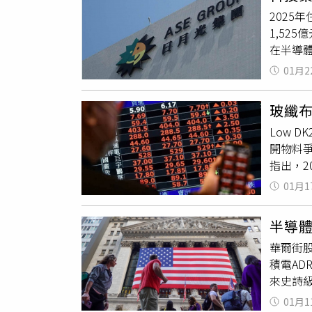
求對方
家妮表示
202
與科技
84.7
1,52
不少類似
總價超過
在半導
得很快
全台房
業已成為
「空姐
達7成
01月2
520」
式仍是
性、通
心」，
端客對
玻纖布
團在竹北
波去化
Low 
同時也
射」，
開物料爭
「FUN
指出，2
而第二
年，今
漏水嚴
01月1
料用的玻
這個目
都需要用
用，預計
半導
料缺、簽
物中心
華爾街股
2025
受益證券
積電AD
（621
理營運，
來史詩級
的申購
元里程
將更快速
01月1