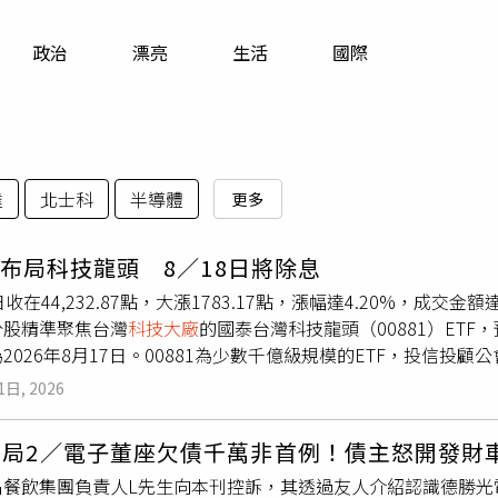
寵物
政治
漂亮
生活
國際
運勢
運動
梅酒
達
北士科
半導體
更多
81布局科技龍頭 8／18日將除息
日收在44,232.87點，大漲1783.17點，漲幅達4.20%，成交金
分股精準聚焦台灣
科技大廠
的國泰台灣科技龍頭（00881）ET
2026年8月17日。00881為少數千億級規模的ETF，投信投顧
為154.35%、154.17%，近三年為310.84%、近五年331
1日, 2026
續放大，在AI產業趨勢不變下，建議可採取分批布局或定期定額
近期台積電法說會二度上修全年資本支出至600億至640億美
騙局2／電子董座欠債千萬非首例！債主怒開發財
仍具結構性成長動能。以00881為例，基金聚焦台灣AI科技核心
名餐飲集團負責人L先生向本刊控訴，其透過友人介紹認識德勝光
、聯發科、台達電、鴻海及聯電等科技龍頭，其中台積電占比42.