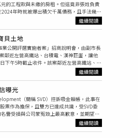
萬元的工程款與未繳的房租。但這竟非張姓負責
設計及AI伺服器都有相關，可望受惠全球AI基礎建
2024年時就被爆出積欠千萬債務，且手法幾乎
並打著德勝光電為上市公司，擁有股票等名
繼續閱讀
卻全部跳票。張姓董座欠下千萬債務後，有受害
吃拐干黑名單）2024年間，被害人拿著被跳票
寶貝土地
德勝光電發送「尋人傳單」，更將張姓負責人與
新事業公開評選實施者案」招商說明會，由副市長
司不斷宣傳，就是想讓張姓負責人與張姓副總出
該案鄰近左營高鐵站、台積電、漢神巨蛋，讓他
才會放心借款300萬元給張姓負責人，雙方約
0日下午5時截止收件。該案鄰近左營高鐵站、台
0萬元、1000萬元等款項給德勝光電，如今卻都
圖／林榮芳攝）高市府廣邀全國優質開發團隊參
吃拐干黑名單」上更到處可見憤怒的債主怒貼出
繼續閱讀
、太子、大陸、豐邑、豐謙等建商都派代表出
、「新年最後一天，祝你明天生意還是失敗」、
獲全國促參招商冠軍，展現高雄穩健的投資環境與
你要活久一點，身體健康！」。張姓董座不僅欠
信曝光
如成功招商可望達800億元規模。林欽榮致詞表
納貨款，讓台亞因此成為受災戶之一。（圖／翻
velopment（簡稱 SVD）控訴吸金賴帳，此事在
模達1.14兆，帶動6.3萬個就業機會，這還不
年間向知名
科技大廠
台亞半導體採購，德勝以280
股票作為擔保，且雙方已達成共識，受SVD委
2,832億元。隨著台積電等
科技大廠
陸續進駐
基板，後續陸續交貨7500餘個後，台亞多次
的名譽受損與公司蒙冤致上最高歉意，並期望同
、陽明交大學研機構進駐左營，設立「國家重
已製成之產品。而德勝光電當初對外宣傳強調的
周魯合創磐石電池，開發電動車電力系統，周魯
教園區整體發展，高市府依都市計畫法規定，將
，延長載板壽命。但德勝在與台亞簽約當下，承
繼續閱讀
sla、改裝BMW MiniE以及納智捷電動車專案計
實施者除可分回2地號精華房地外，並可適用最高
後便再無下文，讓台亞因遲遲無法拿到基板，無法
三電核心元件（電池、馬達、電控）的量產規模，
園區C基地）須興建「研教園區第二會館暨多功能活
失。對此，台亞半導體寄發存證信函給德勝光電