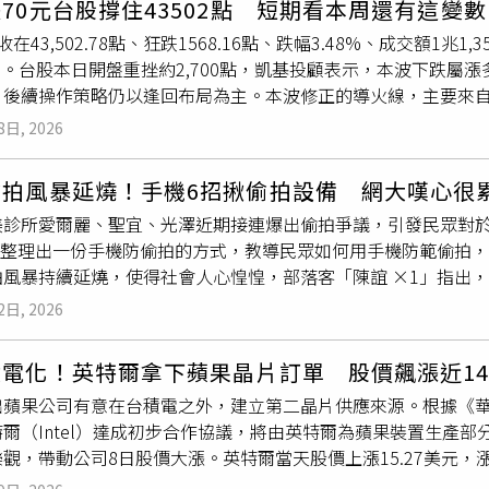
70元台股撐住43502點 短期看本周還有這變數
000萬元美元在土城擴充鋰三元及磷酸鐵鋰電芯生產設備，並於
」，並於完工後將房地分回市府，且須於申報開工後3年內完成建
德勝光電提起損害賠償訴訟，要求德勝光電給付210萬元與840
在43,502.78點、狂跌1568.16點、跌幅3.48%、成交額1兆1,
陳姓台商的介紹下認識SVD楊姓董事，楊看上姚立和的專業背景
辦理，並於申報開工後7年內完工。此外，實施者須捐贈80席公有
給付210萬元與840萬元款項，但德勝光電卻疑似至今仍未償
6%。台股本日開盤重挫約2,700點，凱基投顧表示，本波下跌屬
軍大陸江西贛州，SVD投入446萬美元（約1億4000萬新台
都市更新基金。高市府都發局長吳文彥補充表示，該基地2004
師徐睿謙指出，觀諸通篇報導之援引論據，多僅爆料人一面之詞
，後續操作策略仍以逢回布局為主。本波修正的導火線，主要來自
政商原因而未能順利，八達與SVD在台北協商結束合作計畫，姚立
直維持空地；直到台積電進駐後，促進左營轉型翻新，才有這次
業經臺灣臺北地方法院114年度北簡字第9310號判決認定合
轉向偏緊政策的擔憂，進而壓抑高估值的AI相關族群表現。因此，
擔保品，當時八達資產超過7億美元，300萬股股票市價逾3億
林欽榮也表示，該基地可看到美國學校，高樓可看到蓮池潭、半屏
付房租及積欠裝潢費用、甚至透過黑道人士上門騷擾並要求新租
8日, 2026
通膨數據與利率決策。凡是提高升息或延後降息預期的數據公布
動，楊因故解職，現任管理層認為財務交代不清，委託在台張姓代
漢神巨蛋、新光三越，全案預估可以引進146億元民間投資。他
括6月10日公布的5月CPI，以及6月18–19日由新任主席華許
代表在道歉函中，強調對姚立和成名譽損失與公司蒙冤致最高歉
偷拍風暴延燒！手機6招揪偷拍設備 網大嘆心很
。後續市場將逐步進入基本面驗證期，建議關注7月起陸續展開的
面）「姚董事長電話二十多年沒換過，而且公司就在那，怎麼可
美診所愛爾麗、聖宜、光澤近期接連爆出偷拍爭議，引發民眾對
的關鍵時刻。在AI長期趨勢未變的前提下，凱基投顧認為本次修
天接到張的電話，兩人當日便見面並達成共識，沒想到隔天就出
1」整理出一份手機防偷拍的方式，教導民眾如何用手機防範偷拍
軌道。
姚立明都被拉下水。眼見事情越演越烈，張姓代表連連向姚立和致
風暴持續延燒，使得社會人心惶惶，部落客「陳誼 ×1」指出，
人楊董事求證後，得知報導內容並未詳盡說明雙方合資過程始末
頭找紅外線2.用手電筒照，找鏡頭反光3.檢查Wi-Fi裝置4.注意
鬥不懈創新高科技為台灣爭光值得尊敬的姚立和董事長造成名譽
2日, 2026
用手機查看是否有隱藏式監視器。（圖／@x1x1chenyi授
信中強調，後續將誠摯著手進行當年雙方各自付出的努力再度達成
照存證、不要拔電、記錄位置、通知飯店／房東、必要時報警等5
拓展事業共創佳績，化干戈為玉帛達成雙贏。知情人士表示，新
積電化！英特爾拿下蘋果晶片訂單 股價飆漲近1
％保證找得到偷拍或隱藏式攝影機。該貼文也有做工程10年的網
立和會做出這種事，且八達近年發展良好，版圖擴展到無人機動力模組
出蘋果公司有意在台積電之外，建立第二晶片供應來源。根據《
沒看過煙霧偵測器裝角落或牆壁，它與灑水頭是平均分佈，「角
彩的AI 晶片的「石墨烯鑽石薄膜三維散熱」研發也已實驗成功
爾（Intel）達成初步合作協議，將由英特爾為蘋果裝置生產
6萬次瀏覽並被熱議轉傳，網友紛紛直言太可怕，大嘆偷拍讓人心
預計明年有望上市，希望還姚立和一個遲來的清白與公道。
觀，帶動公司8日股價大漲。英特爾當天股價上漲15.27美元，漲幅
業儀器出門。用手機查看是否有隱藏式監視器。（圖／@x1x1ch
。外界普遍認為，若英特爾成功取得蘋果長期訂單，將有助提升