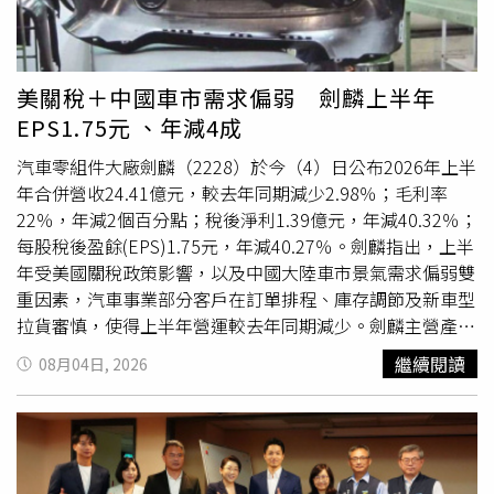
成人員受傷，相關單位應釐清原因、改善流程，避免類似情
況再次發生，才是最重要的。
美關稅＋中國車市需求偏弱 劍麟上半年
EPS1.75元 、年減4成
汽車零組件大廠劍麟（2228）於今（4）日公布2026年上半
年合併營收24.41億元，較去年同期減少2.98％；毛利率
22％，年減2個百分點；稅後淨利1.39億元，年減40.32％；
每股稅後盈餘(EPS)1.75元，年減40.27％。劍麟指出，上半
年受美國關稅政策影響，以及中國大陸車市景氣需求偏弱雙
重因素，汽車事業部分客戶在訂單排程、庫存調節及新車型
拉貨審慎，使得上半年營運較去年同期減少。劍麟主營產品
主要分為汽車氣囊零組件、百貨展示架及衣架兩大類產品。
繼續閱讀
08月04日, 2026
其中，汽車氣囊零組件主要以生產膝式、側邊安全氣囊與氣
簾系統充氣器殼體，預縮式安全帶精密導管、電子動力輔助
方向盤轉向系統零件等汽車零組件為主。劍麟表示，集團仍
持續穩固既有國際Tier 1一級品牌大廠的客戶合作關係，並
積極推進中國市場業務拓展，以維持汽車事業營運穩健基