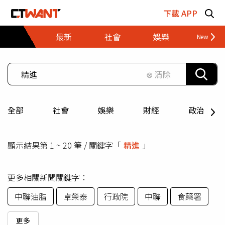
跳至主要內容區塊
下載 APP
最新
社會
娛樂
財經
⊗ 清除
全部
社會
娛樂
財經
政治
顯示結果第 1 ~ 20 筆 / 關鍵字「
精進
」
更多相關新聞關鍵字：
中聯油脂
卓榮泰
行政院
中聯
食藥署
更多