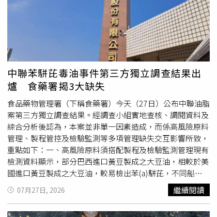
錄。這不是件簡單的事情」、「加油！妳們是最棒的！同樣
「未來，我們將建立更完整的設計與製作紀錄，並透過更多
在服裝設計業待過的我知道這個產業有多辛苦」、「加油！
影音內容，讓大家一起參與每件作品從發想到完成的過
等你們回來」、「一直很欣賞你們，期待你們新品」。
程。」對於曾引起討論的商品，二伯也表示他們將以負責任
的態度面對，已經陸續下架整理，同步把更多心力投入商品
的改善與
精進
，持續回應大家的期待。她強調，「若您在購
物過程中曾有任何不愉快的感受，或對產品、服務有任何建
中聯苯駢芘毒油事件第三方獨立調查結果出
議，歡迎隨時與客服聯繫，我們都會認真傾聽、積極改善。
爐 食藥署揭3大缺失
感謝每一位願意陪伴我們、提醒我們，也願意給我們機會繼
續努力的人。」二伯也在文末透露，他們會先停下腳步，好
食品藥物管理署（下稱食藥署）今天（27日）公布中聯油脂
好整理自己，期待未來以更成熟的態度、更完善的流程，以
案第三方獨立調查結果。經調查小組實地查核、調閱資料及
及更好的作品，再次與大家見面。據悉，整起事件源於
綜合分析後認為，本案並非單一因素造成，而係高風險原料
Threads網友「冰島貓」質疑HAHABABY部分商品涉嫌抄襲
管理、製程管控及檢驗監測等多項管理缺失交互影響所致，
日本品牌設計，並整理多組商品對比圖，陸續寄送給多家日
重點如下：一、高風險原料須搭配製程及檢驗監測管理現有
本品牌，希望原創品牌了解相關情況。對此，包括「SOU・
檢測資料顯示，部分巴西進口黃豆製成之大豆油，相較於美
SOU」、「MARKEY'S」、「niko and...」等多家日牌也已
國進口黃豆製成之大豆油，較易檢出苯(a)駢芘，不同船期
回應相關爭議，未來不排除進入訴訟程序。
原料品質亦有差異。惟原料風險仍須透過製程控制及檢驗監
繼續閱讀
07月27日, 2026
測共同管理，然業者未針對高風險原料強化管理、提高檢驗
頻率，並配合製程控制及檢驗監測等風險管理措施，致增加