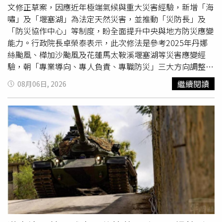
文修正草案，因應近年極端氣候與重大災害經驗，新增「海
嘯」及「堰塞湖」為法定天然災害，並推動「災防長」及
「防災協作中心」等制度，盼全面提升中央與地方防災應變
能力。行政院長卓榮泰表示，此次修法是參考2025年丹娜
絲颱風、樺加沙颱風及花蓮馬太鞍溪堰塞湖等災害應變經
驗，朝「專業導向、專人負責、專職防災」三大方向調整制
度，提升國家整體災害防救韌性。內政部指出，《災害防救
繼續閱讀
08月06日, 2026
法》自2000年公布施行後，已歷經11次修正，但面對近年
地震、豪雨及極端氣候等複合型災害，仍有持續
精進
必要，
因此提出此次修法，並已送行政院院會通過，後續將送立法
院審議。依草案內容，新增「堰塞湖」及「海嘯」列為法定
天然災害，並分別由農業部及內政部擔任中央災害防救主管
機關，以利建立更完整的防救機制。此外，草案也規定各公
務機關應設置「災防長」，負責督導災害防救工作；鄉、
鎮、市、區及山地原住民區公所則須成立「防災協作中
心」，整合志工、民間團體及替代役人力，協助避難疏散、
收容安置及物資發放等工作。卓榮泰也表示，為強化防災組
織運作，中央災害防救委員會及災害防救辦公室未來將改由
指定專責機關辦理，統籌推動重大災害防救政策與相關措