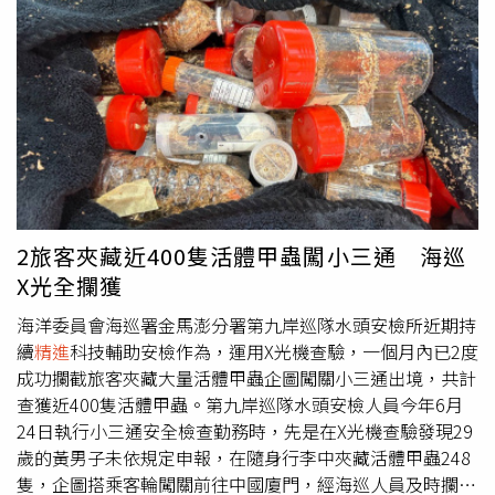
苯(a)駢芘超標風險。二、製程監控及異常改善機制未落實
目前製程設備未發現有直接造成苯(a)駢芘生成之證據；惟
多項製程參數與品質管制界限不符時，未即時採取矯正及改
善措施，亦未建立因應風險之製程調整策略。三、業者未落
實食品安全管理及風險管控機制業者未將苯(a)駢芘相關化
學危害納入食品安全管理系統完整辨識、評估及管理，且對
高風險原料放寬品質管制標準，亦未提高原料及產品檢驗頻
率，增加苯(a)駢芘超標風險。調查小組建議，業者應強化
原料風險管理、製程監控及檢驗監測，提升食品安全管理及
風險管控能力。此外，行政院已於7月23日通過食品安全衛
2旅客夾藏近400隻活體甲蟲闖小三通 海巡
生管理法部分條文修正草案，並送請立法院審議。修法聚焦
X光全攔獲
源頭管理、製程管理、異常通報、品質管理及數位治理五大
方向，強化食品安全監測計畫、檢驗資訊通報及驗證管理機
海洋委員會海巡署金馬澎分署第九岸巡隊水頭安檢所近期持
制。食藥署表示，將依第三方調查建議持續
精進
食品安全管
續
精進
科技輔助安檢作為，運用X光機查驗，一個月內已2度
理制度，透過修法強化源頭、製程及品質管理，提升食品安
成功攔截旅客夾藏大量活體甲蟲企圖闖關小三通出境，共計
全風險管理及預警效能，防止類似事件再次發生。
查獲近400隻活體甲蟲。第九岸巡隊水頭安檢人員今年6月
24日執行小三通安全檢查勤務時，先是在X光機查驗發現29
歲的黃男子未依規定申報，在隨身行李中夾藏活體甲蟲248
隻，企圖搭乘客輪闖關前往中國廈門，經海巡人員及時攔查