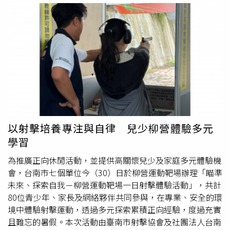
己同為家長，對於近期兒童遭受不當對待事件感到非常心
痛。市府已裁處行為人終身不得任教，對園長及負責人予以
裁罰；針對家長對調查過程及園長等相關疑義，也要求教育
局持續了解家長訴求，積極協助釐清相關疑義，依法追究應
負責任。針對議員關心內湖積淹水問題，未來如何因應極端
氣候帶來的強降雨，涉及衛工處、建管處、水利處、環保局
及區公所等多個單位，蔣萬安承諾成立跨局處專責小組。
以射擊培養專注與自律 兒少柳營體驗多元
學習
為推廣正向休閒活動，並提供高關懷兒少及家庭多元體驗機
會，台南市七個單位今（30）日於柳營運動靶場辦理「瞄準
未來、探索自我－柳營運動靶場一日射擊體驗活動」，共計
80位青少年、家長及網絡夥伴共同參與，在專業、安全的環
境中體驗射擊運動，透過多元探索累積正向經驗，度過充實
且難忘的暑假。本次活動由臺南市射擊協會及社團法人台南