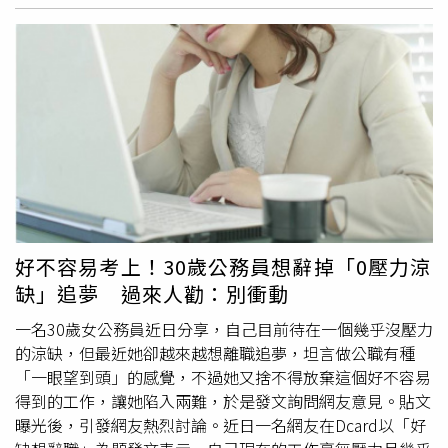
證與美方合作之構改作業相關紀錄，確有客觀之技術挑戰存
理，包括主動查核、抽樣檢驗、產品下架、發布預警及依法
在，且自動防撞地系統對該等導航系統故障樣態難有直接助
採取必要管制措施。賴清德提到，食藥署於6月30日接獲通
益，惟基於整體F-16機隊之飛行安全，監委仍強調空軍務必
報後，隔天即邀請台中市政府共同前往查廠，第一時間勒令
督促美方加速完成構改，以有效降低事故風險。
中聯油停工，並要求福壽、福懋、泰山等3家食品公司全面
下架相關產品，同時依法裁罰中聯油1億7120萬元，司法機
關也已介入偵辦，並無外界所稱「蓋牌」或「護航」情形。
賴清德指出，基於食安優先原則，政府也預防性下架所有使
用中聯油品製成的食品，並全面清查、抽驗中聯油4月至6月
生產的30批油品及數百項預防性下架商品。本週一已向社會
說明抽驗結果，專家諮詢會議也於週二作成決議，確認沒有
問題的商品恢復上架，有問題的產品則依法銷毀，以恢復市
好不容易考上！30歲公務員想辭掉「0壓力涼
場秩序。如今，食藥署將啟動獨立第三方查廠調查，唯有釐
缺」追夢 過來人勸：別衝動
清問題本質，才能真正解決問題，持續
精進
食品安全管理制
度。談及後續修法，賴清德指出，行政院23日院會將討論
一名30歲女公務員近日分享，自己目前待在一個幾乎沒壓力
《食安法》修正草案及相關執行法規，將從源頭管理、製程
的涼缺，但最近她卻越來越想離職追夢，坦言做公職有種
管理、異常通報、品質管理及數位管理等五大面向，全面強
「一眼望到頭」的感覺，不過她又捨不得放棄這個好不容易
化食品安全管理機制，進一步提升食品安全把關能力。賴清
得到的工作，讓她陷入兩難，於是發文詢問網友意見。貼文
德強調，現階段正是中央與地方攜手解決問題的時候，雙方
曝光後，引發網友熱烈討論。近日一名網友在Dcard以「好