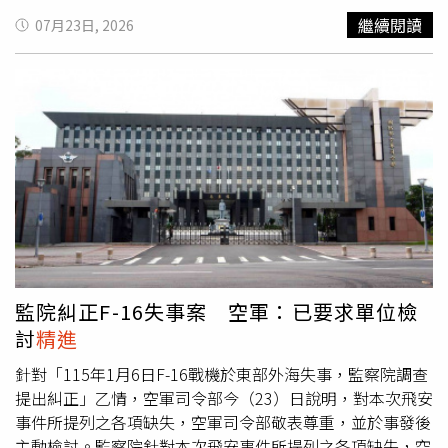
阻止出境。隨後海巡人員於7月23日，水頭安檢人員執行小
繼續閱讀
07月23日, 2026
三通安全檢查勤務時，再次運用X光機查驗發現65歲的林姓
女子，也同樣未依規定申報，在隨身行李夾藏活體甲蟲83
隻，企圖搭乘客輪闖關前往中國廈門，經海巡人員及時攔查
阻止出境。全案同樣函送主管機關依法裁處，恐將面臨
3000至1.5萬元的罰鍰。而兩案甲蟲經送請國立屏東科技大
學野生動物保育服務中心鑑定，均初步確認非屬保育類動
物。近日短期連續兩起查獲甲蟲企圖闖關，係第九岸巡隊全
面強化小三通安檢程序，並善用科技裝備輔勤所展現的具體
成效。面對任何企圖循小三通模式違規夾帶動植物闖關行
為，海巡絕不寬貸，將全面嚴查到底，並持續
精進
運用科技
裝備、深化第一線人員安檢教育訓練效能，以守護國境門戶
安全。金馬澎分署再次呼籲廣大旅客切勿心存僥倖，以免觸
監院糾正F-16失事案 空軍：已要求單位檢
法受罰。民眾如發現任何違常情事，請撥打「118」免費報
討
精進
案專線，海巡單位將即時調查應處。
針對「115年1月6日F-16戰機於東部外海失事，監察院調查
提出糾正」乙情，空軍司令部今（23）日說明，對本次飛安
事件所提列之各項缺失，空軍司令部敬表尊重，並於事發後
主動檢討。監察院針對本次飛安事件所提列之各項缺失，空