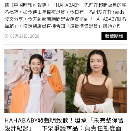
長蔡岳勳表示，柳營運動靶場長期致力於推廣射擊運動，提
據《中國時報》報導，「HAHABABY」先前在超商販售的聯
供符合安全規範的專業場地與設備，希望讓更多民眾認識射
名福箱，如今傳出準備被退貨。今日有一名網友在Threads
擊運動的內涵。射擊運動除講求技術外，更重視紀律、安全
發文分享，今天到超商詢問是否還買得到「HAHABABY聯名
及自我管理，因此本次特別安排專業教練全程陪同指導，期
福箱」，沒想到店員直接告知「這批準備退貨」讓她立刻買
盼透過親身體驗，讓青少年及家長建立正確觀念，也進一步
下一組，並表示自己變成「這間店第一個買、和最後一個買
繼續閱讀
07月29日, 2026
認識射擊運動的價值與精神。兒少協會理事長施斌惠表示，
的人…瞬間有種撿到寶的感覺」，貼文曝光後吸引不少網友
感謝臺南市政府徐副秘書長媒合射擊協會，促成此次難得的
關注。對此，有購買福箱的網友分享內容物，除了零食、飲
射擊體驗活動。此次體驗活動不僅讓青少年挑戰自我，也讓
料外，還附有一個盤子。不過，因HAHABABY主打商品
家長有機會陪伴孩子共同完成一項新的學習經驗。協會長期
「100％台灣製造」，卻有網友發現福箱裡的盤子為陸製美
致力於提供青少年多元學習與生涯探索機會，希望透過不同
耐皿，讓不少人得知後相當傻眼，紛紛表示「商家都要退貨
領域的探索體驗，引導青少年培養正向休閒興趣，建立自信
了還買」、「不知道怎樣的腦迴路」、「買這個要幹嘛」、
與責任感，同時增進親子互動，陪伴孩子在成長過程中累積
「好奇為什麼想買」、「溫馨提醒，那個盤子不要裝熱的食
更多成功經驗。校外會督導鄭坤鑫認為，提供青少年健康且
物比較好」。據《NOWnews今日新聞》報導，有超商店員
正向的休閒活動，是預防偏差行為的重要策略之一。透過射
透露，HAHABABY福箱上架後販售情況不如預期，部分門市
擊體驗，學生不僅學習遵守規範、尊重紀律與建立安全觀
甚至一組都沒有賣出，等待退貨的福箱被暫時放置在店內待
念，也能將活動培養的專注力、自律精神及自我要求延伸至
回收區。另外，《中國時報》也報導，有超商同業人士透
日常生活，進而降低偏差行為及接觸毒品等風險。輔諮中心
露，聯名商品通常需要提前數個月規劃、洽談，因此此次合
HAHABABY發聲明致歉！坦承「未完整保留
主任陳谷易提到，青少年在成長歷程中，除面對課業及生活
作應是在「HAHABABY」抄襲事件爆發前就已談好，但如今
設計紀錄」 下架爭議商品：負責任態度面
適應挑戰外，更需要透過多元體驗探索自我、累積成功經