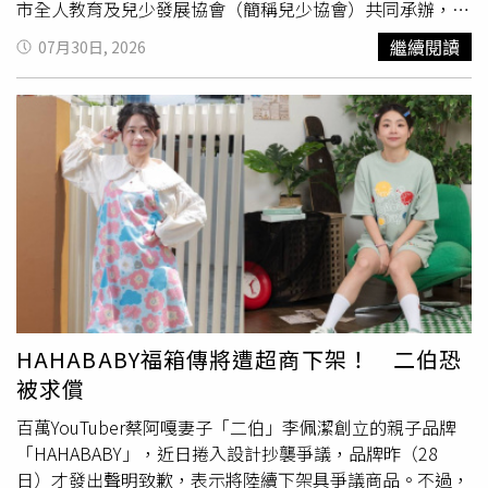
市全人教育及兒少發展協會（簡稱兒少協會）共同承辦，帶
領各單位服務之兒少及家長共同參與，展現公私協力守護兒
繼續閱讀
07月30日, 2026
少成長的力量。活動內容包括空氣手槍、.22口徑手槍及霰
彈槍飛靶三項射擊體驗，由專業教練於活動開始前詳細說明
安全守則、裝備操作及基本射擊技巧，再採分組輪流方式進
行體驗，不以競賽為目的，而是鼓勵參與者在安全環境中挑
戰自我。青少年透過實際操作，逐步克服初次接觸射擊運動
的緊張與陌生感，從過程中培養專注力、自我控制能力及遵
守規範的態度，並建立自信心，提升自我效能感。除射擊活
動外，現場亦安排親子烤肉活動，讓青少年、家長及各網絡
夥伴在輕鬆互動中增進情感交流，營造溫馨愉快的氛圍，也
為暑假留下珍貴回憶。以射擊培養專注與自律，兒少柳營體
驗多元學習。（圖片提供／臺南市政府）臺南市政府副秘書
長徐健麟指出，市府十分重視兒少的身心健康與多元學習機
HAHABABY福箱傳將遭超商下架！ 二伯恐
會，希望透過此次活動，讓孩子接觸平時較少體驗的運動項
被求償
目，在專業教練指導及完善安全措施下，建立正確運動觀念
與安全意識。同時藉由家長及各網絡單位共同參與，攜手營
百萬YouTuber蔡阿嘎妻子「二伯」李佩潔創立的親子品牌
造支持兒少健康成長的友善環境，也感謝射擊協會提供專業
「HAHABABY」，近日捲入設計抄襲爭議，品牌昨（28
場地、設備及教練團隊，共同促成此次活動。射擊協會理事
日）才發出聲明致歉，表示將陸續下架具爭議商品。不過，