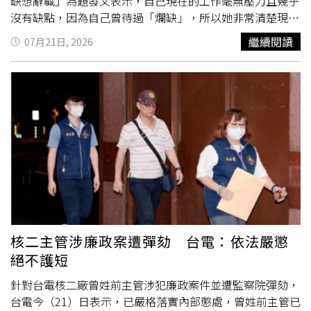
都應確實履行法定職責，共同建立完善的食品安全管理體
缺想辭職」為題發文表示，自己現在的工作毫無壓力且幾乎
系，守護國人飲食安全。他並呼籲，立法院朝野各黨審議
沒有缺點，因為自己曾待過「爛缺」，所以她非常清楚現在
《食安法》修正草案時，應秉持理性、科學的態度，回歸專
這份工作的含金量。不過，原PO坦言，待在公職久了，越
繼續閱讀
07月21日, 2026
業、凝聚共識，共同健全食安制度，守護國人健康。
來越有種「一眼望到頭」的感覺，覺得每天生活都差不多，
也認為自己的能力不只如此，因此開始想辭職追夢，全心準
備其他考試，希望能到更理想的工作。原PO透露，目前雖
然是在職備考，但每天上班、通勤，再加上一些生活瑣事，
真正能讀書的時間並不多，下班後常常已經感覺很累，總覺
得比不上全職考生。不過原PO也擔心，自己現在已經30
歲，如果真的辭職，全職準備1、2年卻沒考上，壓力會更
大。因此，原PO每天都在勸自己不要離職，「當初也是花
了好大力氣考上、換單位的，不知道要不要給自己留後
路」。貼文曝光後，網友意見兩極，有人勸原PO不要衝
動，「既然是好缺就待著，跳脫舒適圈換來的99.99%是痛
苦，不會比較好」、「我是覺得不要…到時候考到爛缺，你
核二主管涉廉政案遭彈劾 台電：依法嚴懲
是不是又想逃，變成輪迴。你可以去進修之類的，做些有興
絕不護短
趣的事」、「覺得先不要辭，或者說要辭也等薪水累積到可
以讓你有3到5年的餘裕可以不工作再辭」、「同事從好缺跳
針對台電核二廠曾姓前主管涉犯廉政案件並遭監察院彈劾，
過來，年輕有拼勁，現在悔不當初」、「我從40歲考兩年都
台電今（21）日表示，已嚴格落實內部懲處，曾姓前主管已