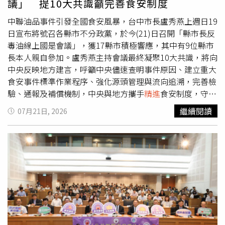
議」 提10大共識籲完善食安制度
中聯油品事件引發全國食安風暴，台中市長盧秀燕上週日19
日宣布將號召各縣市不分政黨，於今(21)日召開「縣市長反
毒油線上國是會議」，獲17縣市積極響應，其中有9位縣市
長本人親自參加。盧秀燕主持會議最終凝聚10大共識，將向
中央反映地方建言，呼籲中央儘速查明事件原因、建立重大
食安事件標準作業程序、強化源頭管理與流向追溯，完善檢
驗、通報及補償機制，中央與地方攜手
精進
食安制度，守護
全民健康。盧秀燕表示，會中多數縣市一致認為，重大食品
繼續閱讀
07月21日, 2026
安全事件攸關全民健康及民生物資供應，中央應比照天然災
害處理模式，在第一時間成立中央應變中心，統一掌握資
訊、發布決策及對外說明，建立即時、透明的資訊公開機
制，讓地方政府同步掌握最新資訊，也讓民眾充分了解事件
進度、安定民心。此外，與會縣市也建議，《食品安全衛生
管理法》修法應納入「全揭露、全下架」原則，凡涉及食品
安全風險，應完整公開產品流向資訊，並全面下架相關產
品，保障民眾知情權與健康安全。此外，盧秀燕指出，現行
制度缺乏中央跨部會資訊整合，與會縣市建議中央整合衛福