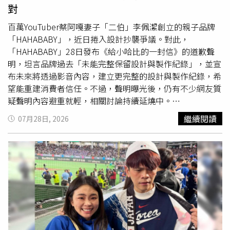
卻無端受到品牌爭議波及，店家的形象也會受到影響，只能
對
驗。本次活動讓學生在挑戰過程中學習調適情緒、解決問
緊急止血，不排除後續可能會向品牌方協調下架商品、退貨
題，並建立自信，對未來生涯探索及健全人格發展皆具有正
及相關損失求償事宜。針對此次抄襲爭議，「HAHABABY」
百萬YouTuber蔡阿嘎妻子「二伯」李佩潔創立的親子品牌
向助益。許多參與青少年都是首次接觸射擊運動，從一開始
28日發布《給小哈比的一封信》的道歉聲明，坦言品牌過去
「HAHABABY」，近日捲入設計抄襲爭議。對此，
握槍時略顯緊張，到成功完成射擊後露出笑容，個個都直
「未能完整保留設計與製作紀錄」，並宣布未來將透過影音
「HAHABABY」28日發布《給小哈比的一封信》的道歉聲
呼：「這是今年暑假最特別的一次體驗！」有學員分享，槍
內容，建立更完整的設計與製作紀錄，希望能重建消費者信
明，坦言品牌過去「未能完整保留設計與製作紀錄」，並宣
枝重量及射擊聲響都超乎預期，原本以為自己能輕鬆命中目
任；對於曾經引發討論的商品，品牌以負責任的態度面對，
布未來將透過影音內容，建立更完整的設計與製作紀錄，希
標，實際體驗後才發現射擊需要高度專注、穩定及耐心，笑
目前已陸續下架整理，並將更多心力投入商品改善與
精進
，
望能重建消費者信任。不過，聲明曝光後，仍有不少網友質
稱與手機遊戲截然不同，也期待未來有機會再次參與，持續
持續回應消費者的期待，「若消費者曾有不愉快的購物體
疑聲明內容避重就輕，相關討論持續延燒中。
挑戰自我、
精進
技巧。
驗，或對產品及服務有任何建議，也歡迎隨時透過客服反
「HAHABABY」在聲明中表示，這段時間品牌花了很多時間
繼續閱讀
07月28日, 2026
映，品牌會認真傾聽並積極改善」。
重新檢視每一個設計與流程，並以更嚴謹的內部標準重新確
認每一項細節，「對於這次事件讓大家產生疑慮與不安，我
們誠摯向大家致歉」。「HAHABABY」也坦言，過去在商品
快速開發的過程中，未能完整保留設計與製作紀錄，導致外
界難以了解每件作品從發想到完成的製作歷程，「未來我們
將建立更完整的設計與製作紀錄，並透過更多影音內容，讓
大家一起參與每件作品從發想到完成的過程」。
「HAHABABY」透露，對於曾經引發討論的商品，品牌以負
責任的態度面對，目前已陸續下架整理，並將更多心力投入