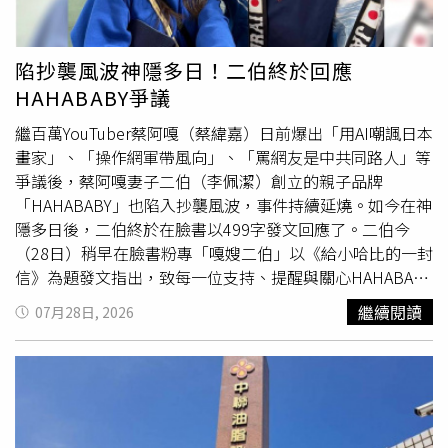
商品改善與
精進
，持續回應消費者的期待，若消費者曾有不
愉快的購物體驗，或對產品及服務有任何建議，也歡迎隨時
透過客服反映，品牌會認真傾聽並積極改善。不過，聲明曝
陷抄襲風波神隱多日！二伯終於回應
光後並未完全平息爭議，有網友因品牌「未能完整保留設計
HAHABABY爭議
與製作紀錄」的說法而產生質疑，留言表示「說真的，沒有
保留有點難以讓人信服」、「不管是設計甚至短影音製作也
繼百萬YouTuber蔡阿嘎（蔡緯嘉）日前爆出「用AI嘲諷日本
好，只要是自己產出的，一定會有所紀錄或是素材」、「身
畫家」、「操作網軍帶風向」、「罵網友是中共同路人」等
為原創品牌拿不出任何手稿」、「身為設計類的設計師，根
爭議後，蔡阿嘎妻子二伯（李佩潔）創立的親子品牌
本不可能沒有製作過程留下來，是多不愛自己的產品跟設
「HAHABABY」也陷入抄襲風波，事件持續延燒。如今在神
計，才會沒有任何一點蛛絲馬跡」、「這個說法，真的讓人
隱多日後，二伯終於在臉書以499字發文回應了。二伯今
匪夷所思。只要做過設計實務，甚至只是念過設計相關科
（28日）稍早在臉書粉專「嘎嫂二伯」以《給小哈比的一封
系，都知道一個設計專案在進行過程中，本來就會自然留下
信》為題發文指出，致每一位支持、提醒與關心HAHABABY
大量痕跡，很難想像一個完整的設計專案，最後竟然完全沒
的朋友，「謝謝每一位願意給我們建議、提醒與關心的人。
繼續閱讀
07月28日, 2026
有任何足以佐證創作歷程的資料」。不過，也有支持者替
每一則留言、每一封訊息，我們都看見了，也放在心上。」
「HAHABABY」加油，認為品牌願意公開道歉、提出改善方
她表示，HAHABABY花了許多時間重新檢視每一個設計與流
向值得肯定，也希望品牌能記取此次事件的教訓，「加油加
程，並以更嚴謹的內部標準重新確認每一項細節，「對於這
油。你們一定會更好的」、「我還是有買還是會穿」、「加
次事件讓大家產生疑慮與不安，我們誠摯向大家致歉。」二
油！我們會繼續支持用心的品牌！本身也是設計師，也知道
伯聲稱，過去在快速開發的過程中，未能完整保留設計與製
在設計過程中就是不斷的思考跟嘗試！要把所有過程都記
作紀錄，讓外界難以完整了解每件作品的發想與製作歷程，