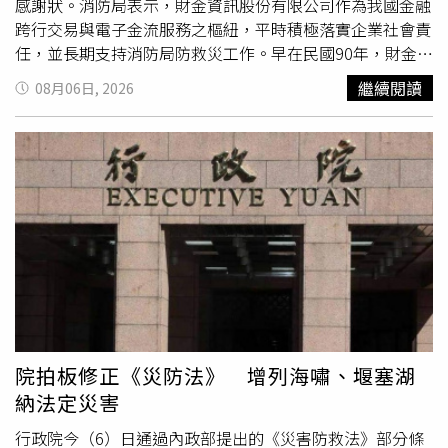
感謝狀。消防局表示，財金資訊股份有限公司作為我國金融
跨行交易與電子金流服務之樞紐，平時積極落實企業社會責
任，並長期支持消防局防救災工作。早在民國90年，財金資
訊股份有限公司即已捐贈消防局救護車1輛及拋繩槍2具；
繼續閱讀
08月06日, 2026
113年捐贈消防用電動推頂桿1組；114年更慷慨解囊捐贈消
防車輛裝備採購經費高達新台幣480萬元。財金資訊股份有
限公司更秉持著「取之於社會、用之於社會」的精神，於今
日再度捐贈消防警備車1輛、AED 9組及門窗頂撬破壞器9
組，歷年累計捐贈總額已高達新台幣1,154萬5,000元。這份
跨越二十多年、始終如一的善心，讓消防救災能量得以不斷
提升，守護市民的精神令人動容。消防局代表最後表示，財
金資訊股份有限公司在今日完成捐贈，不僅是對公共安全的
具體支持，更是對社會最溫暖的奉獻。本次捐贈的警備車與
救災救護裝備，未來將配置於第三救災救護大隊及所屬單
位。消防局將秉持這份心意，珍惜每一項寶貴資源，持續
精
進
防救災技術，致力建構一個讓每位市民都能安心、放心的
院拍板修正《災防法》 增列海嘯、堰塞湖
幸福臺北城。
納法定災害
行政院今（6）日通過內政部提出的《災害防救法》部分條