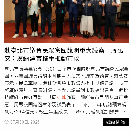
礎，同時，透過台灣、中國及波蘭多區域生產基地布局，
精
進
各據點生產效率，提升對國際Tier 1客戶的服務彈性與接
單競爭力，並強化集團因應全球供應鏈區域化發展之營運韌
性。劍麟進一步表示，除穩固汽車事業外，亦積極推進AI伺
服器散熱零組件業務，作為集團中長期第二成長曲線，旗下
南投二廠建置之伺服器精密金屬加工產線已於第二季逐步小
規模生產，後續將持續投入相關產品開發、製程調整與客戶
赴臺北市議會民眾黨團說明重大議案 蔣萬
驗證，並視市場需求逐步擴大相關產能配置，藉此拓展非車
安：廣納建言攜手推動市政
用市場之中長期業務成長空間。展望2026年下半年，劍麟
持審慎樂觀看法，將持續緊密配合客戶全球化供應鏈布局及
臺北市長蔣萬安今（30）日率市府團隊赴臺北市議會民眾黨
新車型相關產品開發進度，並積極掌握後續新專案出貨機
團，向黨團議員說明本會期重大法案、議案及預算。蔣萬安
會，以支撐整體營運穩健發展；另一方面戮力推進AI伺服器
表示，民眾黨團長期針對各項市政議題提出具體建議，市府
散熱零組件業務商業化進程，透過「汽車安全零組件＋AI伺
將廣納意見、審慎研議，也樂見議員對市政提出建言，期盼
服器散熱應用」雙軌策略，期望為集團中長期營運注入新成
持續維持良好互動，共同
精進
施政，讓所有市民朋友真正受
長動能。
惠。民眾黨團總召林珍羽議員表示，市府116年度總預算編
列2,389.4億元，較上年度成長11.6%，另編列追加預算16
億元，盼市府清楚說明各項用途，確保市民納稅錢妥善運
繼續閱讀
07月30日, 2026
用。她也指出，面對超高齡社會，市府除推動交通建設及福
利政策，也應完善全齡照護服務。此外，蔣萬安也表示，自