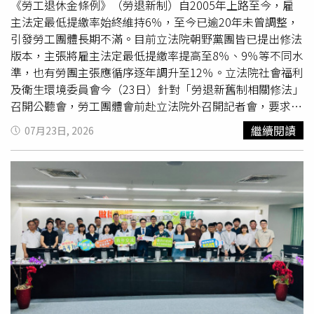
《勞工退休金條例》（勞退新制）自2005年上路至今，雇
主法定最低提繳率始終維持6％，至今已逾20年未曾調整，
引發勞工團體長期不滿。目前立法院朝野黨團皆已提出修法
版本，主張將雇主法定最低提繳率提高至8％、9％等不同水
準，也有勞團主張應循序逐年調升至12％。立法院社會福利
及衛生環境委員會今（23日）針對「勞退新舊制相關修法」
召開公聽會，勞工團體會前赴立法院外召開記者會，要求朝
野儘速排案完成修法，終結勞退新制雇主提繳率20年凍結在
繼續閱讀
07月23日, 2026
6％的現況。據《中時新聞網》報導，五一行動聯盟高喊
「立即排案」，指出今年五一勞工大遊行最重要的訴求就是
退休後的經濟保障，包括提高舊制退休金上限及調升新制雇
主最低提繳率。聯盟表示，當年勞退新制上路時，時任勞委
會主委陳菊曾表示「先求有、再求好」，因此將雇主最低提
繳率訂為6％，但如今制度已實施超過22年仍未調整，早已
到了必須立即修法的時刻。勞團也向立法院朝野黨團喊話，
強調勞工全力支持目前各黨立委提出的《勞工退休金條例》
修正草案，希望將雇主法定最低提繳率一步提高至8％或
9％，或採逐年調升方式，最終提高至9％甚至12％，並要
求立法院儘速完成三讀，真正改善勞工退休保障。全國產業