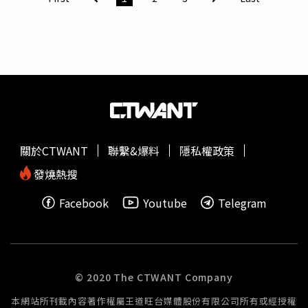
長王惠美、雲林縣長張麗善、嘉義市長黃敏惠、連江縣長王
弊與道德風險，主要集中探討揭弊獎金執行疑慮及伴隨的制
忠銘、新北市副市長劉和然、桃園市副市長王明鉅、苗栗縣
度風險，針對實務上可能出現的執行困境及道德風險進行研
副縣長賴香伶、南投縣副縣長王瑞德、花蓮縣副縣長顏新
討，共同研商如何在「維持實質激勵」與「防範道德風險」
章、台東縣副縣長王志輝、金門縣副縣長陳祥麟、宜蘭縣秘
間，建立更嚴謹的審查機制。與會專家也深入研析受理揭弊
書長吳志宏。縣市長反毒油線上國是會議十大共識：一、充
機關「準扣押權」的執行疑慮，因為準扣押權涉及權限分
實基層食安人力、經費(含檢驗設備補助)與執法量能。二、
工、程序保障及人民權利維護等問題，如何讓受理揭弊機關
中央應將重大食安風暴視同「重大災害」，並成立「中央應
查明事實，同時兼顧正當法律程序與基本權保障至關重要。
變中心」，每天定期發佈決策以及資訊，以安民心。三、建
研討會還有一個議題是揭弊保護與其他權益行使的衝突，討
立預警系統與零時差之橫向及垂直即時通報平台。四、建立
論如何落實對揭弊者的身分保密，也兼顧被揭弊者的程序權
關於CTWANT
聯繫&爆料
隱私權政策
重大食安事件應變，明確中央與地方權責、查核程序、及時
利，在身分保密、行政調查、防禦權保障與權益救濟之間取
完整資訊揭露等標準作業，並推動跨縣市食安聯防。五、運
得適當平衡。法務部表示，《公益揭弊者保護法》的價值不
發燒熱搜
用科技掌握溯源，化被動為主動，例如食安雲、整合電子發
僅在於制度建立，更在於制度能否有效落實；法務部將秉持
Facebook
Youtube
Telegram
票等。六、依風險分級強化食品檢驗制度(如落實逐批檢驗)
開放務實態度，持續透過各界對話，整合各界意見，檢討與
與提升檢驗量能。七、改革三級品保制度，除業者及政府查
優化制度，
精進
揭弊保護法制與配套措施，建構揭弊友善文
驗外，檢驗單位亦應負有主動通報義務。八、中央應修訂食
化，打造更廉潔透明、值得人民信賴的廉政治理環境。交通
安法，針對有害民眾健康物質應建立「全揭露全下架」機
部主任秘書沈慧虹致詞。（圖／廉政署提供）
制。九、針對遭波及的無辜下游業者，政府應研議合理紓
© 2020 The CTWANT Company
困、比照天然災害補償、融資、保險及設立食安損害賠償基
本網站所刊載內容著作權屬王道旺台媒體股份有限公司所有或經授權
金等協助措施，避免受損成本由下游商家及消費者獨自承