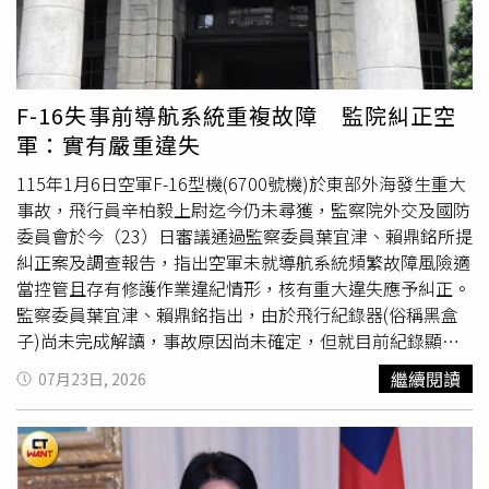
制自2005年實施以來，已成為台灣勞工退休保障的核心制
擇，更可能危及所有用路人的生命安全，市府相關單位應持
度，不論是純新制、保留舊制後選擇新制，或是純舊制勞
續強化校園、青年場域及交通安全宣導，提升青年對新興毒
工，如何實質增加退休金保障，一直都是勞動部努力的方
品、毒駕危害及法律責任的認識。徐健麟副秘書長代表市長
向。黃玲娜續稱，為厚實勞工退休保障，勞動部近期已推出
黃偉哲主持，督導局處施政納入青年觀點。(圖片提供／台
F-16失事前導航系統重複故障 監院糾正空
勞退純舊制勞工自願提繳及提前結存退休金方案，提供純舊
南市政府)徐健麟也期盼青年委員善用熟悉社群趨勢及同儕
軍：實有嚴重違失
制勞工自願提繳退休金，以及勞雇雙方合意提前結存退休金
語言的優勢，協助市府將識毒、拒毒及反毒駕資訊，轉化為
等新選擇，希望增加退休準備。她補充，勞動部也持續
精進
短影音、社群圖卡、校園活動及真實案例等貼近青年生活的
115年1月6日空軍F-16型機(6700號機)於東部外海發生重大
新制保障措施，包括確立雇主有協助收取勞工自願提繳退休
內容，提高宣導觸及率與辨識度。青年委員除就局處業務報
事故，飛行員辛柏毅上尉迄今仍未尋獲，監察院外交及國防
金的義務；選擇按月請領退休金的勞工，可於猶豫期間改領
告及專案報告內容踴躍發言回饋，會中林柏源委員公開感謝
委員會於今（23）日審議通過監察委員葉宜津、賴鼎銘所提
1次退休金；死亡勞工未成年遺屬或指定請領人繼承退休金
工務局協助媒合企業投入公園生態保育，以及市府相關單位
糾正案及調查報告，指出空軍未就導航系統頻繁故障風險適
請求權時，10年請求權時效將自成年日起算；並擴大退休金
協助推動孔廟環境教育；鄭富方委員肯定交通局積極落實公
當控管且存有修護作業違紀情形，核有重大違失應予糾正。
不得讓與、抵銷及扣押的保障對象，持續完善新舊退休制
車「指差確認」及車內資訊簡化措施，促進人本交通。施斌
監察委員葉宜津、賴鼎銘指出，由於飛行紀錄器(俗稱黑盒
度。至於是否調高雇主法定最低提繳率，黃玲娜表示，目前
惠委員則感謝教育局長期協助推動青少年生涯探索相關計
子)尚未完成解讀，事故原因尚未確定，但就目前紀錄顯
勞團之間對於改革方向及應調高至多少比率，意見仍未完全
畫，使本市執行成果獲中央肯定。鄭富方青委關心毒駕，建
示，6700號機在發生事故前一週內，導航相關系統有重複
繼續閱讀
07月23日, 2026
一致，勞動部將持續與各界討論、溝通，現階段尚未成熟到
議以網路爬蟲查找毒煙，結合影像監控危險駕駛。(圖片提
(Repeat)或間歇性(Recurring)故障傾向，空軍雖均有進行故
提出行政院版本，也沒有具體修法時程。她強調，調整勞退
供／台南市政府)另外，青年委員鄭富方提出的資安構想，
障排除及檢試通過，惟未適當控管導航系統故障對夜航飛行
新制雇主提繳率，牽涉全台超過60萬家事業單位及近800萬
已由智慧發展中心轉化為紅藍軍攻防演練，鄭富方更進一步
之風險；此外調查也發現修護作業存有諸多違反規定問題，
名適用新制勞工的權益，各項制度變動都必須從不同角度審
建議「毒駕需要透過科技的方式來解決，應該透過主動式爬
包括修護紀錄工單應填而未填，及未確實保存事故證據等