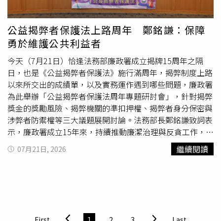
部、農業部、財政部等跨部會資料，建置完整食品流向追
溯、預警及資訊整合系統，平時即掌握重要民生物資的生
產、銷售及流向資訊，一旦發生事件即可快速提供地方政府
公益揭弊者保護法上路周年 鄭銘謙：保障
查核及下架，縮短問題產品流通時間；同時檢討現行過度依
勇於維護公共利益者
賴業者自主管理及自主通報制度，建立政府與業者共同管理
機制，並強化第三方檢驗通報、定期稽查及風險預警制度，
今天（7月21日）恰逢法務部廉政署成立揭牌15周年之隔
全面提升食品安全管理量能。盧秀燕表示，多位縣市也建
日，也是《公益揭弊者保護法》施行滿周年，揭弊制度上路
議，中央應研議受影響下游業者的融資、減稅等配套措施，
以來所交出的成績單，以及實務運作遇到哪些問題，廉政署
協助降低重大食安事件帶來的衝擊。此外，目前事件究竟源
為此舉辦「公益揭弊者保護法周年專題研討會」，針對揭弊
於原物料或製程問題仍待釐清，若屬原物料問題，應全面強
獎金的獎勵風險、揭弊機關的準扣押權、揭弊者身分保密與
化邊境檢驗及源頭管理；若屬製程問題，則應建立製程規範
涉弊者防禦權等三大議題展開討論。法務部長鄭銘謙致詞表
及查驗制度，從源頭防範風險。盧秀燕強調，地方政府長期
示，廉政署成立15年來，持續推動廉潔治理與反貪工作，
站在食安事件第一線，累積許多實務經驗，期待中央儘速召
《公益揭弊者保護法》施行滿1周年，是檢視制度運作與
精
繼續閱讀
07月21日, 2026
開全國食安國是會議，邀集中央部會、地方政府、產官學界
進
法制的重要時刻。揭弊制度的建立不僅為了發掘弊端，更
及專家學者共同檢討制度、推動修法及體制改革，建立更完
重要的是保障勇於維護公共利益的人，讓揭弊者能夠安心揭
善的食品安全管理機制，避免重大食安事件一再發生，共同
弊、放心揭弊。研討會邀集司法、行政、學術及廉政領域專
守護全民健康。今日線上國是會議共17位縣市首長或代表參
家學者共同參與，並聚焦揭弊獎勵制度設計、證據保全機制
與並逐一發言，包含台中市長盧秀燕、台北市長蔣萬安、基
運作、揭弊者身分保密，以及不利措施救濟等議題提出建
隆市長謝國樑、新竹縣長楊文科、新竹市長高虹安、彰化縣
言。法務部長鄭銘謙致詞。（圖／廉政署提供）關於獎勵揭
First
1
2
3
Last