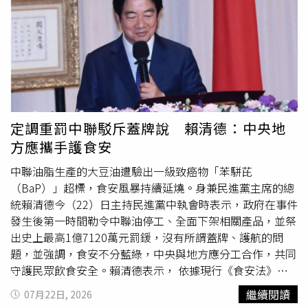
慎評估。保障勞工退休及老年經濟安全是政府責無旁貸的責
蟲找尋網路上販賣毒品電子煙，被動式透過監視器方式查找
情，品管作業失靈，實有嚴重違失，確有依監察法提起糾正
任，勞動部將秉持審慎態度，持續蒐集各界意見，逐步檢討
危險駕駛，雙管齊下讓毒駕行為降低。」展現青年意見由會
之必要。監委表示，紀錄顯示辛員在發現導航系統故障後，
退休金制度。黃玲娜也表示，現階段勞動部持續透過多元方
議討論走向政策實踐的成果。南市府研考會表示，未來市府
即以目視編隊方式飛行，最後才因驟然進雲與長機失散而導
式鼓勵企業提高提繳率，包括與金管會合作，將提高勞退提
將持續深化青年公共參與，鼓勵青年將生活中發現的問題帶
致空間迷向並發生事故，空軍為強化飛行員處置應變能力，
繳率納入2026年ESG評鑑進階加分項目，也將雇主提繳率高
進市府，讓青年觀察、創意與行動力成為政策
精進
的重要力
已就時差調適及模擬訓練等面向予以
精進
，包括增加雙座飛
於法定6％列為國家獎項評選的額外加分標準，同時鼓勵勞
量，共同打造更安全、友善且具韌性的臺南。
行批次等，調查委員予以肯定。監委指出，訓練固然重要，
雇雙方透過團體協商，將優於法定標準的提繳率納入團體協
以112年12月11日美國空軍駐群山基地F-16型機類似事故為
約，實質提升勞工退休保障。此外，針對外界提出調高勞保
例，該事故飛行員在儀器飛行狀態下發生導航系統故障，僅
定調重罰中聯駁斥蓋牌說 賴清德：中央地
投保薪資分級表上限及基金運用等建議，勞動部表示，也將
飛行約5分鐘就因產生錯覺而被迫跳傘；而美軍普遍有
方應攜手護食安
一併評估對勞保財務的整體影響，再審慎研議後續政策方
「Leave No One Behind」之文化，不僅派飛決策及修護作
向。
業應盡力控制風險以建立雙方信賴，在空中遭遇非預期之故
中聯油脂生產的大豆油遭驗出一級致癌物「苯駢芘
障時，飛行員亦信賴同袍會盡全力搜救而適時跳傘逃生，避
（BaP）」超標，食安風暴持續延燒。身兼民進黨主席的總
免固守「機在人在」之窠臼，爰空軍實應同步強化該等文化
統賴清德今（22）日主持民進黨中執會時表示，政府在事件
之建立，才能有效提升人機安全係數。最後，監委補充，外
發生後第一時間勒令中聯油停工、全面下架相關產品，並祭
界對本次事故迭有防寒衣及自動防撞地系統相關質疑。經查
出史上最高1億7120萬元罰鍰，沒有所謂蓋牌、護航的問
證，空軍新購千餘件防寒衣已於115年第1季全數完成配
題，並強調，食安不分藍綠，中央與地方應分工合作，共同
撥，而當時辛員所屬部隊已有獲撥防寒衣，惟以當時海溫條
守護民眾飲食安全。賴清德表示， 依據現行《食安法》，
件尚無需穿戴，且防寒衣生效須以跳傘成功為前提，爰難遽
中央負責訂定食品安全標準、擬訂相關法規與政策，並建立
繼續閱讀
07月22日, 2026
認空軍有所違失；至於自動防撞地系統部分，監委表示經查
食安預警及稽核制度；地方政府則負責轄區內食品安全管