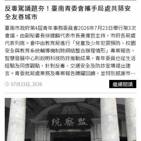
總工會理事長戴國榮表示，台灣社會貧富差距擴大，已呈現
反毒駕議題夯！臺南青委會攜手局處共築安
M型化發展，政府應更積極提升雇主提繳責任，建議可逐年
全友善城市
由7％調升至12％，才能真正厚植勞工退休保障。全國金融
業工會聯合總會理事長鍾馥吉則指出，勞退新制22年未調
臺南市政府第4屆青年事務委員會2026年7月23日舉行第3次
整，勞保投保薪資分級表上限4萬5800元也已11年未修正，
會議，由副秘書長徐健麟代表市長黃偉哲主持，市府各局處
批評行政院長期怠惰，呼籲立法院應傾聽勞工心聲，透過修
代表列席。會中由教育局進行「兒童及少年犯罪預防、校園
法實質改善勞工退休生活。台北市產業總工會理事長邱奕淦
安全與教育系統輔導機制跨網絡整合辦理情形」專案報告，
亦認為，提高退休金並不是給勞工福利，而是將勞工原本應
智慧發展中心則說明科技防詐推動成果，青年委員也從生活
有的權利還給勞工。台灣國際勞工協會專員吳靜如則指出，
經驗及同儕觀點，針對反毒、交通安全及防詐宣導提出建
台灣引進移工已有37年，但現行制度下，多數雇主仍無須替
言。青委就局處業務及專案報告踴躍回饋，並特別感謝市府
移工負擔退休金，形同把移工視為「用完即丟」，呼籲政府
團隊的努力。(圖片提供／台南市政府)市長黃偉哲表示，第
繼續閱讀
07月23日, 2026
應全面將移工納入退休保障制度。立法院朝野立委也對勞團
4屆青年事務委員會自上任以來積極參與市政，從青年生
訴求作出回應。國民黨團書記長林沛翔強調，這場公聽會只
活、校園學習、數位應用及公共空間等面向，提出許多具創
是開始，立法院不能因執政黨怠惰而停滯不前，未來將持續
意與實用性的建議。市府各局處應將青年視為政策合作夥
與勞工站在一起，共同捍衛勞工退休權益。民眾黨立委邱慧
伴，在政策規劃初期即納入青年觀點，讓青年構想逐步轉化
洳透露，雇主最低提繳率維持6％多年，讓許多勞工幾乎無
為可行措施。針對近期社會關注的毒駕問題，徐健麟指出，
感，也感受不到政府對退休保障的重視，未來將持續督促修
毒品唾液快篩制度已全面上路，駕駛人快篩呈陽性者，除面
法排審。另據《三立新聞網》報導，面對勞團要求盡速提高
臨罰鍰外，車輛將移置保管，並可能吊扣駕照；拒絕檢測
法定提繳率，出席公聽會的勞動部次長黃玲娜表示，勞退新
者，將處新臺幣18萬元罰鍰並吊銷駕照。毒品不只是個人選