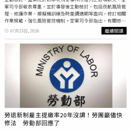
軍司令部敬表尊重，並於事發後主動檢討，包括夜航風險管
理、修護作業、模擬機訓練及時差調適期等面向，修訂相關
作業規範，強化風險管控機制。空軍司令部指出，有關修護
紀錄工單未依規定填寫乙情，屬行政管理缺失，已要求單位
繼續閱讀
07月23日, 2026
檢討
精進
。空軍司令部表示，本件飛安事件仍由專案小組調
查中，本軍同步透過人員教育訓練、督檢修護品質及引進飛
安管理系統等作為，改造飛安文化，亦持續敦促美方加速自
動防撞地系統安裝作業，以強化飛航安全。
勞退新制雇主提繳率20年沒調！勞團籲儘快
修法 勞動部回應了