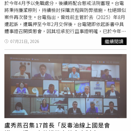
是分發屎缺，爽缺不是你考試會有的，妳要珍惜眼前」、
於今年4月予以免職處分，後續將配合懲戒法院審理。台電
「壓力0非常好，你可以在人生遇到任何狀況的時候輕鬆的
將秉持廉潔原則，持續檢討採購流程與防弊措施，杜絕類似
維持住現金流跟一定的規律作息，不要隨便放棄爽缺」。不
案件再次發生。台電指出，曾姓前主管於去（2025）年8月
過，也有人支持原PO追夢，「同樣好缺+1想走。有些還在
遭起訴，遭羈押至今年2月交保後，台電隨即依起訴書中具
屎缺的人辛苦了，或許我們這樣說有點在炫耀，但有時候大
體事證召開獎懲會，因其坦承犯行且事證明確，已於今年4
環境爛，單位的不錯的矛盾點讓人每天想法猶疑不決心還是
月予以免職處分。台電表示，對於內部廉政案件，將持續檢
繼續閱讀
07月21日, 2026
很累」、「我也是調到涼缺（但還是有缺點）後想離職，可
討
精進
採購業務制度、採購流程控管及防弊措施，針對可疑
能就是因為在涼缺，所以更有時間思考自己的人生」、「涼
案件主動調查追蹤，必要時移送檢調偵辦。針對重大採購案
缺真的很浪費時間，不如
精進
自己 讓賺錢的效率提高」、
件，台電亦與檢廉警機關成立廉政平臺，透過開放透明方式
「涼缺更好準備，但確定考上並分到好缺再走，另外涼缺不
引進外部監督，協助重大採購案件順利完成。未來將持續強
也可以追夢，等夢想可以轉換成更好收入再辭職」、「先考
化內部廉潔宣導，提升同仁廉政意識，竭力遏止貪瀆發生。
上再離職比較保險」、「我覺得你公職外的夢想來得重要許
多，不要猶豫離職吧」。
盧秀燕召集17首長「反毒油線上國是會