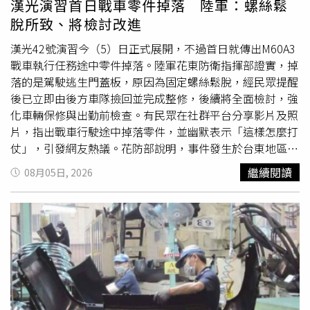
漢光演習首日戰車零件掉落 陸軍：螺絲鬆
施，進一步提升整體防災效能。
脫所致、將檢討改進
漢光42號演習今（5）日正式展開，不過首日就傳出M60A3
戰車執行任務途中零件掉落。陸軍花東防衛指揮部證實，掉
落的是駕駛逃生門蓋板，原因為固定螺絲鬆脫，經民眾提醒
後已立即由後方車隊撿回並完成整修，後續將全面檢討，強
化車輛保修與出勤前檢查。有民眾在社群平台分享影片及照
片，指出戰車行駛途中掉落零件，並幽默表示「這樣怎麼打
仗」，引發網友熱議。花防部說明，事件發生於台東地區指
揮部執行任務期間，車輛行經台東市志航路一段時，駕駛逃
繼續閱讀
08月05日, 2026
生門蓋板因固定螺絲鬆脫掉落，在熱心民眾提醒下，後方車
隊立即將零件撿回，並完成修復。花防部表示，將要求各單
位落實任務前車輛檢查，並持續深化官兵保修教育，檢討相
關作業流程，以維持裝備妥善率與部隊整體戰力。據了解，
掉落的逃生門蓋板平時並不會使用，但仍須保持可正常開啟
狀態，因此此次事件也反映出車輛檢查仍有
精進
空間。分享
影片的網友則表示，希望外界將焦點放在安全問題，而非責
怪執行任務的官兵。他認為，這次所幸僅是零件掉落，未造