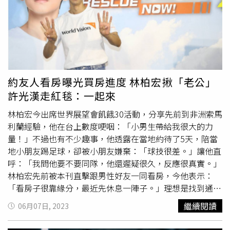
食，至於未來計畫，他坦言沒有，更直呼「全力支持（好萊
塢）罷工！」《玩命關頭》系列台裔導演林詣彬出席日舞影
展，低調未受訪。（圖／焦正德攝）黃立成表弟林暐表示，
做自己喜歡的電影很重要。（圖／焦正德攝）「麻吉大哥」
黃立成表弟林暐，在好萊塢監製多部大片，都創下票房佳
績，被問到成功之道，他表示就是做自己喜歡的電影，相信
自己喜歡的電影也會是適合大家的電影。林詣彬僅拍照但低
約友人看房曝光買房進度 林柏宏揪「老公」
調未受訪。華裔男星馬泰稱讚台灣美食很讚。（圖／焦正德
許光漢走紅毯：一起來
攝）
林柏宏今出席世界展望會飢餓30活動，分享先前到非洲索馬
利蘭經驗，他在台上數度哽咽：「小男生帶給我很大的力
量！」不過也有不少趣事，他透露在當地約待了5天，陪當
地小朋友踢足球，卻被小朋友嫌棄：「球技很差。」讓他直
呼：「我問他要不要同隊，他還遲疑很久，反應很真實。」
林柏宏先前被本刊直擊跟男性好友一同看房，今他表示：
「看房子很靠緣分，最近先休息一陣子。」理想是找到通風
好、採光好，有兩到三房的物件，但還沒找到喜歡的房子。
繼續閱讀
06月07日, 2023
至於預算多少，他禁不起一再追問，笑回：「頂多就8位數
吧，再多也買不起了。」林柏宏今年將以《關於我和鬼變成