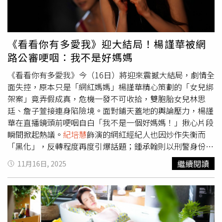
密且不想被觸碰，表演上也特別注重她給人的距離感。」而
導演男友。（圖／翻攝IG／＠daleydailyd）事實上，兩人
她今年6月與愛情長跑9年的男友完婚，被問到成為長跑9年
的婚訊早有甜蜜伏筆。去年
紀培慧
生日期間，兩人曾一同前
決定走入家庭成為人妻的原因，
紀培慧
卻笑說這要問另一
往日本名古屋旅行。當時陳亨利特別準備訂製戒指，並選在
半，因為兩人相處一直都是以人生伴侶的狀態，或許對方想
紀培慧
剛睡醒、臉上敷著保鮮膜塗抹藥膏的時刻驚喜求婚。
《看看你有多愛我》迎大結局！楊謹華被網
要找回熱戀期的感覺，給生活加點料，也坦言比較大的轉變
不同於一般選在熱門景點或浪漫餐廳的安排，陳亨利當時向
路公審哽咽：我不是好媽媽
是現在更有責任感，會想為對方付出更多。邱以太飾演的網
紀培慧
表示，希望未來每天起床都能看見這樣幸福的畫面，
紅花藝師阿越造型年輕俐落，手臂上的藤蔓刺青暗示著一切
因此選擇在最日常的時刻完成求婚，也讓
紀培慧
深受感動。
《看看你有多愛我》今（16日）將迎來震撼大結局，劇情全
將蔓延成一發不可收拾的噩夢。他拍攝時不少畫面裸半身，
完成結婚登記後，
紀培慧
也在社群平台感性發文，將丈夫暱
面失控，原本只是「網紅媽媽」楊謹華精心策劃的「女兒綁
為此特別練身材，不過對他來說印象最深的是隱形眼鏡，因
稱為「黃金大狗狗」，並寫下：「謝謝黃金大狗狗，帶來人
架案」竟弄假成真，危機一發不可收拾，雙胞胎女兒林思
為他從沒戴過大片的隱形眼鏡，第一次嘗試就花了30分鐘，
生溫暖的太陽。」她同時感謝一路陪伴自己的家人與朋友，
廷、詹子萱接連身陷險境。面對鋪天蓋地的輿論壓力，楊謹
這次要演出又配音，對他來說也是一大挑戰，而三人開拍前
並表示未來無論面對晴天或雨天，都希望能與另一半攜手同
華在直播鏡頭前哽咽自白「我不是一個好媽媽！」揪心片段
一起上表演課，每天都要拉筋，「痛」出好感情。姚愛寗今
行，共同走過人生每一段旅程。對於外界關心是否有進一步
瞬間掀起熱議。
紀培慧
飾演的網紅經紀人也因炒作失衡而
看預告片時，甚至情緒激動淚灑現場，她感性表示：「因為
舉辦婚禮或懷孕的計畫，
紀培慧
經紀人回應，6月適逢
紀培
「黑化」，反轉程度再度引爆話題；鍾承翰則以刑警身份在
拍攝時我們都在簡單的攝影棚，有點話劇社的方式，很多東
慧
生日，加上雙方家人都在台灣，因此特別選定時間完成結
旁見證母女情深，直呼拍攝過程「情緒被狠狠牽動」。隨著
繼續閱讀
11月16日, 2025
西靠想像，以及演員之間把真心掏出來，看到最終呈現出來
婚登記。至於宴客、正式婚禮等安排，目前尚未規劃；至於
事實真相逐一浮現，大結局勢必再掀最強高潮。劇中，楊謹
的效果，回想到當時的情緒，就沒有辦法控制。」動畫電影
生育計畫，現階段也未列入考量，將以順其自然的態度面對
華一手佈局的「假綁架」事件意外失控，不僅讓大女兒林思
《歡迎來到朵莉之家》將於萬聖節全台上映。除了來自文化
未來生活。 在 Instagram 查看這則貼文 從 Instagram 分享
廷落入真正綁匪手中，連小女兒詹子萱也接連身陷險境。面
部、國外電影節、海內外讀者和觀眾的肯定，本IP亦獲得文
的貼文
對突如其來的危機，她只能透過視訊與女兒連線，甚至被迫
策院各相關單位的支持與扶植，讓作品持續拓展多元可能；
接受網路公審，任由網友評判她是否稱得上「好媽媽」。幾