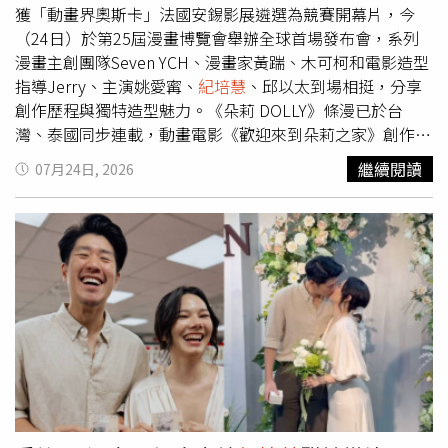
謝柯佳嬿！我們一起連署救公視，只有2個選項要填，30秒
獲「動畫界奧斯卡」法國安錫影展遴選為競賽開幕片，今
而已」。除此之外，也有多位藝人為此發聲，包括林予晞、
（24日）於第25屆漫畫博覽會舉辦全球首場發布會，系列
石知田、李杏、王榆萱、李沐、李雪、余佩真、姚愛寗、曾
漫畫主創團隊Seven YCH、漫畫家黃踹、木可柯和電影造型
珮瑜、黃迪揚、夏騰宏、陳竹昇、林雨宣、潘綱大、莊凱
指導Jerry、主演姚愛寗、
紀培慧
、邱以太到場相挺，分享
勛、
紀培慧
、方宥心、高英軒、林暉閔、黃冠智、趙自強、
創作歷程與獨特造型魅力。《朵莉 DOLLY》條漫已於台
王渝屏、吳翰林、邵大倫等藝人。
灣、泰國同步連載，動畫電影《歡迎來到朵莉之家》創作團
隊希望透過本次IP發布會，展現台灣原創IP跨足多元內容領
繼續閱讀
07月24日, 2026
域、邁向國際的軟實力。動畫電影《歡迎來到朵莉之家》身
兼演出與配音的三位主角
紀培慧
（左起）、邱以太、姚愛
寗。（圖／天水時代有限公司提供）原創 Seven YCH以《太
平廣記》為靈感， 塑造出千年巫女「朵莉DOLLY」橫跨兩
千年的暗黑詩意巨河故事，朵莉在漫長的生命中，和飛天妖
耶利飛天、神僧菩因、以及三神使和魑魅等，捲入一樁樁恐
怖事件，體會人性情感後，開始追尋並找到真正自我。系列
條漫集結黃踹、木可柯、Tei、阿德、禹、小之等多元世代
漫畫家，呈現精彩鬥法場面、華麗咒術、細膩角色互動、以
及饒富深意的敘事脈絡，去年底開始於台灣 CCC 追漫台及
泰國 WeComics 同步連載更新，第一季結束時，在台泰兩
地都寫下瀏覽佳績。除了IP系列條漫，天水時代授權深空天