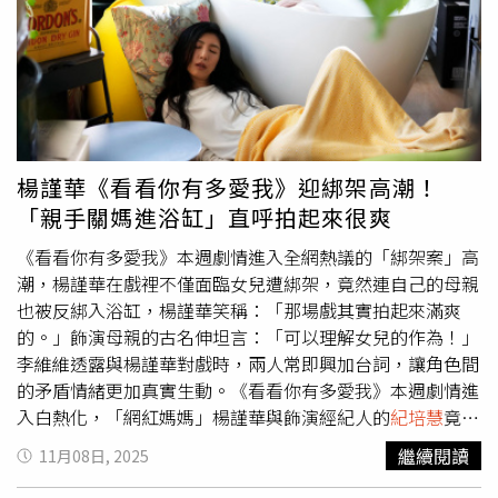
條漫《朵莉DOLLY》持續於 CCC 追漫台連載，系列動畫電
場關鍵的視訊直播戲，不但將角色的母愛推向爆裂點，也深
影獲得國發基金投資挹注，均為台灣原創內容邁向世界舞
深牽動楊謹華本人情緒。她坦言：「在終於跟女兒視訊對話
台，賦予重要動能。
的那一刻，我打從心底覺得什麼都不重要了，我只想保護我
的孩子。當時哭著向女兒坦白的那場戲，喊卡後我都還沒辦
法平復情緒。」《看看你有多愛我》林思廷（中）、詹子萱
接連遭綁架，左為狄志杰。（圖／晴天影像提供）令人動容
的是，戲裡戲外兩位「女兒」都成為楊謹華最堅強的情緒後
楊謹華《看看你有多愛我》迎綁架高潮！
盾。她感動分享：「那幾場視訊戲，思廷都有特別到現場陪
「親手關媽進浴缸」直呼拍起來很爽
我；即使鏡頭沒有拍到子萱，她也會在對面幫我對戲、給我
情緒。」母女三人默契滿分，彼此間自然流動的情感，也讓
《看看你有多愛我》本週劇情進入全網熱議的「綁架案」高
母女重逢的橋段更加真摯動人。談到印象最深的一場戲，飾
潮，楊謹華在戲裡不僅面臨女兒遭綁架，竟然連自己的母親
演異卵雙胞胎姐妹的林思廷與詹子萱不約而同選擇了「與媽
也被反綁入浴缸，楊謹華笑稱：「那場戲其實拍起來滿爽
媽的對戲」。林思廷特別提到那場在廢墟中等待媽媽營救的
的。」飾演母親的古名伸坦言：「可以理解女兒的作為！」
重頭戲，「拍攝時，我是真的在鏡頭後面看著媽媽對我說出
李維維透露與楊謹華對戲時，兩人常即興加台詞，讓角色間
她心裡的話，還向我道歉。那一刻我覺得凱希（林思廷角色
的矛盾情緒更加真實生動。《看看你有多愛我》本週劇情進
名）應該真的長大了，因為她終於放下內心對媽媽的不
入白熱化，「網紅媽媽」楊謹華與飾演經紀人的
紀培慧
竟自
解。」詹子萱則分享，最衝擊她的是「媽媽直播接受網路公
導自演策劃一場「女兒綁架案」，原本只是為了炒作話題聲
繼續閱讀
11月08日, 2025
審」的橋段，「讀劇本時還沒有那麼強烈，但現場看到媽媽
量，沒想到過程中狀況百出，最後竟失控反轉，變成她親手
的情緒整個爆發，真的完全衝擊我的心，當時覺得非常心
綁架了自己的母親！談到這場戲，楊謹華笑說：「看到劇本