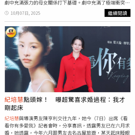
無意義。」她也坦言，角色的崩潰情緒極度真實，「人在理
支持，保持剛好的距離，既自在又珍貴。」飾演「前閨蜜」
劇中充滿張力的母女關係打下基礎。劇中充滿了極端衝突的
智斷線的時候，真的會有魚死網破的衝動，往往有些話、有
Lynn的李維維則表示，兩人多年後再碰頭，氣氛緊繃到極
情節，楊謹華劇中竟把飾演她母親的舞蹈家古名伸綁在浴缸
繼續閱讀
10月07日, 2025
些事一旦發生了，情誼就很難再修補，從此再見面也只能是
點，其中一場對戲讓她記憶猶新：「講完台詞後我氣得猛一
裡，楊謹華坦承，看到劇本時相當興奮：「哇！好想做
最熟悉的陌生人。」《看看你有多愛我》
紀培慧
飾演網紅經
回頭瞪她，沒想到謹華立刻即興回了一個表情，像在說『妳
喔！」不過她也強調：「現實生活中不可以！」古名伸則表
紀人，因過度炒作話題導致局勢失控。(圖／晴天影像提
能拿我怎樣？』那一瞬間我真的氣炸！」她也大讚對方的臨
示，私下的自己從沒罵過學生，一切就是戲劇效果，但和楊
供）《看看你有多愛我》由六六喜喜股份有限公司、台灣連
場反應與爆發力，「太厲害了，整場戲瞬間升溫！」在《看
謹華對戲，對方氣場強大，她被激發出怒氣，「我會想疊上
線股份有限公司、晴天影像股份有限公司、中華電信股份有
看你有多愛我》中，最讓人眼睛一亮的新亮點，是年輕時期
去」，演起來相當過癮。楊謹華與林思廷、詹子萱演出母
限公司共同出品，葉天倫擔任監製暨導演，與導演廖堃言聯
的「怡安」與「Lynn」，分別由新生代演員韋皙妍與邵奕玫
女。（圖／楊澍攝）重頭戲還有林思廷被狄志杰飾演的變態
手執導，並匯聚金獎幕後團隊，包括監製葉丹青、編劇范芷
挑戰詮釋。首次參與戲劇演出的韋皙妍坦言壓力不小，「印
綁架，林思廷透露，在廢墟拍攝被監禁的場景，因為環境太
綺、攝影指導葉紹麒、美術指導羅文璟等人，強強聯手展現
象最深的是拍攝片頭時，穿著全黑芭蕾服登場。那是我人生
過逼真，讓她對狄志杰產生心理恐懼，在現場會盡量保持距
台劇創作實力與製作能量。全劇堅強卡司集結楊謹華、林思
第一次正式演戲，真的超緊張！幸好有天倫導演與小言導演
離。林思廷拍攝時被五花大綁，有次導演葉天倫忽然驚覺：
廷、詹子萱、
紀培慧
、古名伸、狄志杰、鍾承翰、李維維、
的指導和鼓勵，才能順利完成。」與戲中閨蜜邵奕玫雖是初
「欸！還綁在那！一個多小時了！」趕緊去放她下來。狄志
李宗霖等實力派演員，並網羅屁孩、王可元、黃薇渟、韋皙
次合作，兩人卻一見如故，韋皙妍說：「我們一聊天就停不
杰則笑說，每次拍完夜戲開車回家，都會「請變態角色先離
妍、邵奕玫、夏于喬、吳怡霈、王彩樺、葉子綺、張絡扉、
下來，在一起的時候很放鬆，感覺像是認識多年的好友。」
開，請他留在那邊」，回到家看到熟睡的兒女，親一下，洗
紀培慧
點頭嫁！ 曝超驚喜求婚過程：我才
鍾岳軒等精彩卡司。全劇共6集。每週日晚間8點，全台電視
邵奕玫回憶起一場女團舞MV拍攝的戲份，「當天天氣超
個澡，就立刻找回慈父的幸福感。他強調，拍捆綁戲時會特
剛起床
頻道由八大戲劇台獨家首播，OTT頻道則由中華電信MOD、
冷，我們咬牙賣力跳舞和表演，拍完那一刻真的有種產生革
別保護對方，鏡頭沒拍到的時候，會關心林思廷「會不會
Hami Video同步獨家播映，每週連播2集。大陸騰訊視頻同
命情感的感覺。」現實中舞藝精湛的她，這回卻要挑戰「不
痛」，不會讓對方受傷。劇中提到網路暴力，林思廷表示自
紀培慧
與導演男友陳亨利交往九年，她今（7日）出席《看
步首播。香港、澳門由Now TV 同步獨家播映。12月1日
會跳舞」的角色，讓她直呼挑戰十足，「我一直在鏡子前練
己比較不會在意惡評，詹子萱則透露曾被批「暴牙」，她選
看你有多愛我》記者會時，分享喜訊，透露男友已在六月求
起，新加坡Singtel劇樂酷全集上架，以及將於2026年2月3
習『肢體障礙』的感覺，還問大家『我現在看起來有沒有像
擇欣然接受，並幽默表示：「因為我那時候真的暴牙，正在
婚，她透露，今年六月跟男友去名古屋旅遊，某天起床睡眼