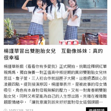
希不想再配合經營粉絲團， 聲勢下滑的媽媽決定設計一場
擇給機會，「我是會給機會的人，但是要看對方反應，以及
「凱希失蹤案」引起話題，凱希和莉莉各有所思，同意配合
是不是真的知道自己有做錯事情。」但若是跟劇中一樣發現
媽媽最後一次。不料眾人以為的假失蹤釀成真綁架，這起綁
另一伴跟別人「咿咿呀呀」，陳璽安則會考慮到現場找答
架事件帶出怡安不為人知的黑暗過往，以及長年深埋的心
案，避免誤會，「當然要視現場情況而定啦，不然我回家一
結。鍾承翰（右）與李維維（左）在多年後再次合作演夫
定會一直想。」陳璽安自曝曾交往控制狂女友。（圖／時創
妻，彼此都覺得很巧。（圖/焦正德攝）
影業）陳璽安在劇中飾演繼承家業的執行長，對於自己培養
出來的員工楊宥欣（
紀培慧
飾演）十分信任，更是屢屢為
了楊宥欣與太太趙彗星起爭執。在戲外，陳璽安除了演員身
份外，也是白手起家的企業老闆，提到管理原則，他說：
楊謹華冒出雙胞胎女兒 互動像姊妹：真的
「我一直都希望能跟員工或是工作夥伴打成一片，像好朋友
很幸福
一起共事的感覺，但現實中有時太沒有距離或是太輕鬆的氣
氛反而會讓一些事情無法達成共識。」《沒有你依然燦爛》
楊謹華新戲《看看你有多愛我》正式開拍，挑戰詮釋網紅單
劇情越來越精彩，盧慕雲夾在窒息的婚姻中愛著老婆趙彗
親媽媽，獨自撫養一對正值高中叛逆期的異卵雙胞胎女兒林
星，卻又從金若希身上找到出口與輕鬆，再加上邱世健與趙
思廷、詹子萱，三人初合作就話匣子大開，出遊把酒談心到
彗星若有似無的情感，讓這四人的感情更加錯綜複雜。 ◎
凌晨四點。提到接演原因，楊謹華表示，是被故事的母女情
喝酒勿開車！飲酒過量，有害健康，未滿18歲請勿飲酒。
吸引，角色有本身對母親無解的壓力，又有一對青春期雙胞
胎女兒，同時又希望能為自己的人生想出路，夾雜在複雜難
題跟情緒中，「讓我意識到該來好好面對母女這個課題
了！」導演葉天倫吐露：「多年前曾與謹華同台飆戲，當導
繼續閱讀
10月12日, 2023