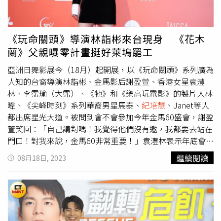
我還是默默離開。」林子閎、邱凱偉、庹宗華、陳璽安、邱
勝翊。（圖／許方正攝）而庹宗華跟賴雅妍三度合作，之前
是演父女，這是他要演追求者，坦言一度以為是搞錯了，還
《玩命關頭》導演林詣彬來台現身 《花木
打電話跟製作方再度確認，「我說對嗎？我跟賴雅妍好像不
蘭》父親曝零計畫挺好萊塢罷工
太對？」他為此在角色創作上下功夫，覺得演出過程很愉快
也很好笑，加入這劇組後開發了他喜劇的一面。Ｗ劇場二部
亞洲日舞影展今（18月）起開展，以《玩命關頭》系列廣為
曲《沒有你依然燦爛》由時創影業總經理賴聰筆擔任總製作
人知的台裔導演林詣彬、金馬影后謝盈萱、香港女星袁澧
人，方孝仁擔任製作人，並由金鐘導演許富翔帶領燦爛團
林、李霈瑜（大霈）、《牠》和《樂高玩電影》的製片人林
隊，許芸齊、黃彥綺擔任編劇，集結大勢演員群簡嫚書、賴
暐、《尖峰時刻》系列華裔男星馬泰、
紀培慧
、Janet等人
雅妍、孫可芳、林子閎、庹宗華、游安順、邱凱偉、鍾瑶、
都出席星光大道。被問到會不會參加今年金馬60盛會，謝盈
紀培慧
、陳璽安、李芳雯、顏嘉樂、星卉、陳詩穎等實力派
萱笑回：「自己講對嗎！我覺得他們沒有邀，我都要去站在
演員主演，並邀請王子邱勝翊、郎祖筠、葛蕾、應朗丰擔綱
門口！對我來說，金馬60非常重要！」袁澧林表示年底會在
特別演出。W劇場《沒有你依然燦爛》9月3日起每週日晚間
台拍攝作品，預計待半年左右。（圖／焦正德攝）袁澧林今
繼續閱讀
08月18日, 2023
8點東森戲劇台40頻道首播、晚間10點TVBS歡樂台42頻道
受訪透露，有接拍台灣作品，預計年底在台灣開拍，會在台
一次連播2集，晚間12點在LINE TV一次上架2集，接著9月8
待5到6個月左右，並表示台灣拍片風氣很好，「在香港一般
日起每週五晚間12點在中華電信MOD、Hami Video影劇館
都是很趕，做事很快很急，台灣都會排戲，是個很好的體
+正式上線播出。
驗。」曾演出《尖峰時刻》、《花木蘭》的華裔男星馬泰則
大力稱讚：「我愛台灣，台灣很漂亮！」並透露很愛台灣美