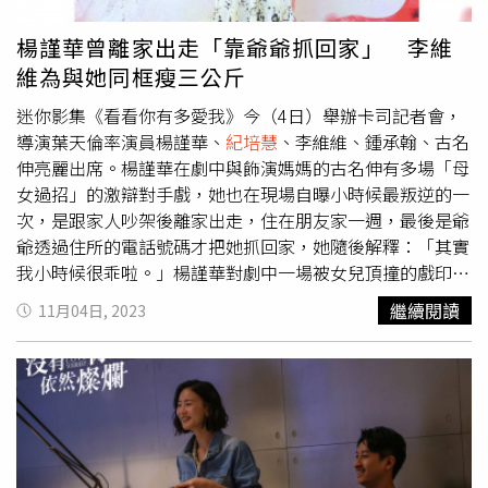
夫和
紀培慧
的一段情漸漸釋懷。
紀培慧
則從過程中慢慢接受
往日情逝及對方已過世的事實，她看著曾和王子一起拍攝的
楊謹華曾離家出走「靠爺爺抓回家」 李維
生日影片大哭，像是正式告別過去。簡嫚書選擇說實話，出
維為與她同框瘦三公斤
手相救官司纏身的
紀培慧
。（圖／時創影業 ）
紀培慧
慢慢
接受事實，將正式告別過去。（圖／ 時創影業）對於在劇
迷你影集《看看你有多愛我》今（4日）舉辦卡司記者會，
中留有和過往情人的點滴紀錄，
紀培慧
表示現實生活中的她
導演葉天倫率演員楊謹華、
紀培慧
、李維維、鍾承翰、古名
和劇中角色一樣，的確有留過往回憶的習慣，「寫過的情書
伸亮麗出席。楊謹華在劇中與飾演媽媽的古名伸有多場「母
啊、照片、簡訊我都會收在一個小盒子裡或是電腦裡，雖然
女過招」的激辯對手戲，她也在現場自曝小時候最叛逆的一
不會去看，但總覺得也不想刪除。比較不像是留著與對方的
次，是跟家人吵架後離家出走，住在朋友家一週，最後是爺
回憶，而是藉著這些東西去回想當年的自己。」孫可芳在劇
爺透過住所的電話號碼才把她抓回家，她隨後解釋：「其實
中飾演的金若希，因一場火災失去女兒，老公邱世健（邱凱
我小時候很乖啦。」楊謹華對劇中一場被女兒頂撞的戲印象
偉飾演）還將過錯怪到她身上，甚至因為無法原諒她選擇離
深刻，因為女兒態度很差，她當場氣到走心，直接脫口而
繼續閱讀
11月04日, 2023
婚。沒想到最後一集也正式公開女兒發生意外的原因，結局
出：「注意妳的態度喔，我還是妳媽！」說完後被自己嚇
令不少人吃驚。孫可芳將迎來燦爛結局。（圖／時創影業
到，「因為我整個人非常激動，而且還很鼻酸。當下對於母
）
女之間那種碰撞非常有感覺。」還有一場女兒在外遇到困
難、打電話回來求救的戲，也讓楊謹華情緒直接崩潰，「我
對著戲裡媽媽（古名伸）哭喊：『當媽媽怎麼那麼難！』後
來回想這場戲的感覺，好像也在替我媽發聲。」楊謹華
（右）對著劇中的媽媽古名伸（左）哭喊：「當媽媽怎麼那