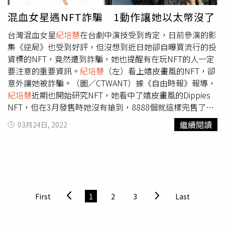
培慧
（圖／Alexander King Chen提供）他想起，母親即使
混血女星遇NFT詐騙 1動作讓她以太幣沒了
在過世的前十年失明又坐輪椅，但每周還是請看護推她去醫
台灣混血女星
紀培慧
在台劇中演技受到肯定，日前參演的影
院擔任志工，陪伴其他病患，鼓勵其他人要有生存的鬥志。
集《逆局》也受到好評，但沒想到近日她卻自曝買流行的投
於是Alex決定發揮所長，從時尚電影為靈感，透過電影的力
資標的NFT，竟然遭到詐騙，她也提醒有在玩NFT的人一定
量，鼓勵眾人把握時間，照護地球、照顧身邊的愛人。一開
要注意的重要資訊。
紀培慧
（左）看上嬉皮畫風的NFT，卻
始，他也將自己的注意力轉移到音樂上，甚至去學大提琴、
意外讓她被詐騙。（圖／CTWANT）據《自由時報》報導，
小提琴、吉他，「在試圖重生的過程中，我發現跟失明坐輪
紀培慧
近期也開始研究NFT，她看中了嬉皮畫風的Dippies
椅但仍充滿愛、熱情的母親相比，以前的我是多麼貪婪、自
NFT，但在3月發售時她沒有搶到，8888個就這樣完售了，
私......就在那時，我決定用三年的時間，奉獻給三個重要的
讓她只好上幣圈資訊軟體Discord找有沒有人轉賣或其他的
信念，希望藉此延續母親的善舉」。法比歐在《Kill Burn 燃
繼續閱讀
03月24日, 2022
資訊。沒想到她收到一堆私訊，當中就有一個製作精美的
燒重生》中大方嶄露好身材。（圖／Alexander King Chen
NFT網站，裡面的畫風精緻也讓她沒有懷疑就直接購買，花
提供）3部短片共動員三百多人，服裝到配樂全都由Alex自
了0.12個以太幣（約台幣一萬元），買下了一個NFT。
紀培
己包辦，不僅入圍倫敦時尚電影節11項大獎，拿下最佳藝術
慧
最後花錢買了一張根本不是NFT的圖片。（圖／翻攝自
紀
指導、最佳視覺特效以及最佳佈景設計三大獎；加拿大時尚
培慧
臉書）但事後她發現根本沒有這個NFT，她獲得的只是
影展也有十五項入圍，獲得最佳時尚電影、最佳音樂錄影
一張圖，讓她氣炸並提醒若有玩Discord的人一定要記得把
帶、最佳社交寓意獎肯定。同時，也是美國布魯克林電影節
First
1
2
3
Last
私訊關掉，因為詐騙隨時會找上你。
觀眾票選最佳影片獎得主，深受國際肯定，實屬台灣之光。
《Inhuman Love無邊界的愛》透過演員肢體張力，去呼籲