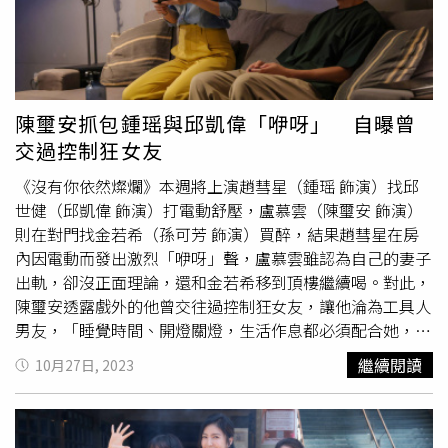
麼難！」（圖/焦正德攝）李維維在劇中飾演當紅人氣女星
Lynn，她表示收到導演邀約後，被劇中探討「網紅」的主題
所吸引，便一口答應演出。有趣的是，她為了被拍到與楊謹
華同框時不要看起來差異太大，在開拍前瘦了三公斤。而與
李維維早在模特兒時期就曾於廣告中當過夫妻的鍾承翰，這
陳璽安抓包鍾瑶與邱凱偉「咿呀」 自曝曾
次在劇中飾演個性耿直、辦案執著的警察大金，對於兩人多
交過控制狂女友
年後再次合作演夫妻，彼此都覺得很巧。戲外鍾承翰與太太
結婚滿十週年，日前他精心準備了鑽石耳環、感人告白要製
《沒有你依然燦爛》本週將上演趙彗星（鍾瑶 飾演）找邱
造浪漫驚喜，沒想到太太竟忙碌到完全忘記結婚紀念日，他
世健（邱凱偉 飾演）打電動舒壓，盧慕雲（陳璽安 飾演）
也表示兩人認識很久了，「之前沒有正式求過婚，所以十週
則在對門找金若希（孫可芳 飾演）買醉，結果趙彗星在房
年我就用一個類似求婚的方式，訂做一個鑽石耳環送她，當
內因電動而發出激烈「咿呀」聲，盧慕雲雖認為自己的妻子
下問她『願不願意接下來十年再攜手一起走？』」直接在現
出軌，卻沒正面理論，還和金若希移到頂樓繼續喝。對此，
場大撒糖。李維維（右）為了與楊謹華（中）同框瘦了三公
陳璽安透露戲外的他曾交往過控制狂女友，讓他淪為工具人
斤。（圖/焦正德攝）劇情描述單親媽媽怡安獨自撫養雙胞
男友，「睡覺時間、開燈關燈，生活作息都必須配合她，還
胎女兒長大，姊姊凱希甜美討喜，五歲時意外與怡安成為知
要幫她遛狗，當她跟狗的司機。」陳璽安（右）在《沒有你
繼續閱讀
10月27日, 2023
名的親子網紅，妹妹莉莉害羞內向，從未在鏡頭前露面，成
依然燦爛》找孫可芳（左）到頂樓喝酒買醉。（圖／時創影
為無人知曉的另一名女兒。長達十年的網紅人生改變了親子
業）劇中，陳璽安飾演的盧慕雲面對妻子疑似對感情不忠，
關係，連怡安也難以確認「母愛」的重量，進入青春期的凱
縱使生氣卻也選擇包容，戲外若遇到類似狀況，他同樣會選