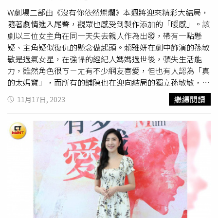
W劇場二部曲《沒有你依然燦爛》本週將迎來精彩大結局，
隨著劇情進入尾聲，觀眾也感受到製作添加的「暖感」。該
劇以三位女主角在同一天失去親人作為出發，帶有一點懸
疑、主角疑似復仇的懸念做起頭。賴雅妍在劇中飾演的孫敏
敏是過氣女星，在強悍的經紀人媽媽過世後，頓失生活能
力，雖然角色很ㄎㄧㄤ有不少網友喜愛，但也有人認為「真
的太媽寶」，而所有的鋪陳也在迎向結局的獨立孫敏敏，讓
不少人動容。簡嫚書和
紀培慧
則將上演大和解，向過去告
繼續閱讀
11月17日, 2023
別。賴雅妍在現實生活中雖然是家中的老么，但不像劇中因
為演藝工作變成媽寶，反而是家中最獨立的孩子，她也透露
自己跟家人講話都直來直往，因此很能接受「實話」。回憶
起拍戲過程，當孫媽（郎祖筠飾演）對她喊：「妳過氣
了！」時，她開玩笑的說：「我媽也很常傷害我，所以沒有
問題。」簡嫚書飾演的江以晴和
紀培慧
飾演的楊宥欣，一開
始在劇中針鋒相對，因為簡嫚書懷疑自己的亡夫（王子 飾
演）和
紀培慧
有外遇的跡象。最終解謎王子並未出軌，而是
在和簡嫚書短暫分手的期間曾和
紀培慧
交往。結局中，簡嫚
書不僅選擇說出實話，出手相救官司纏身的
紀培慧
，也對亡