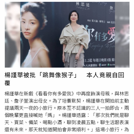
疼。」《看看你有多愛我》鍾承翰（左）飾演偵辦綁架案的
時就覺得這段太有趣了！」她透露角色「怡安」其實是想修
刑警，右為屁孩。（圖／晴天影像提供）面對網路公審，楊
補母女關係，「只是一時之間真的沒能力解決，只好先把失
謹華在鏡頭前哽咽坦言「我不是一個好媽媽」，這段直擊人
控的媽媽『暫時關起來』，等大家都冷靜後再好好談。」李
心的自白不只揪住觀眾，也讓在場演員心痛不已。飾演偵辦
維維被楊謹華的表情氣瘋。（圖／晴天影像）被楊謹華
綁架案的刑警、同時是楊謹華角色青梅竹馬好友的鍾承翰回
「關」進浴缸的古名伸也直呼這場戲印象深刻：「拿到劇本
憶：「那場戲讓我印象非常深刻，我當下真的很難過，看著
時我還在想，這樣的情節合理嗎？但拍攝當下我就被說服
這麼好的一個朋友遭遇這樣的事，感受到她心裡承受的壓
了。」她回憶那場長時間被綑綁在浴缸裡的戲份時表示：
力，我也忍不住跟著泛淚。這場戲不只牽動大金（鍾承翰角
「這場戲不只是肢體上的挑戰，我能感受到『玉蘭』從憤
色名）的情緒，也深深觸動了我。」被問到是否認為怡安是
怒、掙扎到理解的轉變，情緒真的非常真實。當嘴上的膠帶
一個「失敗的媽媽」，鍾承翰不假思索回答：「我覺得不
被撕下那一刻，我深刻體會到女兒的無奈，她不是狠心，而
楊謹華被批「跳舞像猴子」 本人竟親自回
是！所有父母都是第一次當父母，像我的小孩現在6歲，我
是想用最快的方式讓一切結束。」母女之間錯位的愛與壓抑
覆
其實也只是個6歲的爸爸，我們都是跟著孩子一起學習、一
多年的情緒全在這場戲中徹底爆發。劇中，楊謹華飾演的角
起成長的。」此外，這次特別演出網紅經紀人「文捷」的
紀
色原是一名女團練習生，眼看就要出道成名，卻因一場突如
楊謹華在新戲《看看你有多愛我》中再度飾演母親，與林思
培慧
，角色因過度炒作話題而讓局勢失控，最終遭到楊謹華
其來的車禍讓人生急轉直下，不僅夢想破滅，也與昔日閨蜜
廷、詹子萱演出母女。為了培養默契，楊謹華在開拍前主動
飾演的「怡安」斷然切割，也讓她一步步走向黑化邊緣。談
反目成仇。多年後兩人重逢，往日情誼早已化為劍拔弩張的
提議兩天一夜的小旅行。原本互不認識的三人一拍即合，兩
起角色的情緒轉折，
紀培慧
表示：「文捷的社會化讓她相
對峙，火藥味十足。戲外談到友情觀，楊謹華感性分享：
個晚輩更直接喊她「媽」。楊謹華透露：「那次我們就是聊
信，只要是為了幫助在乎的人，就算手段狡猾也沒關係。但
「朋友在我人生中一直很重要，但隨著年紀增長，我覺得友
天、買菜、備菜、喝點小酒，聊到凌晨五點，聊生活跟表演
當她被怡安割捨時，所有的付出和真心在瞬間好像都變得毫
情不需要時時黏在一起。真正的朋友，是在關鍵時刻會互相
還有未來，那天就知道開拍會非常順利。」這場小旅行，為