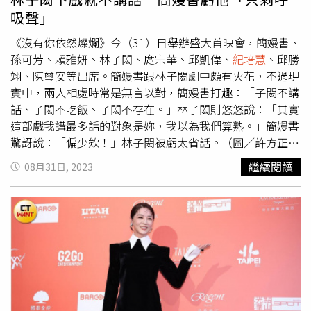
吸聲」
《沒有你依然燦爛》今（31）日舉辦盛大首映會，簡嫚書、
孫可芳、賴雅妍、林子閎、庹宗華、邱凱偉、
紀培慧
、邱勝
翊、陳璽安等出席。簡嫚書跟林子閎劇中頗有火花，不過現
實中，兩人相處時常是無言以對，簡嫚書打趣：「子閎不講
話、子閎不吃飯、子閎不存在。」林子閎則悠悠說：「其實
這部戲我講最多話的對象是妳，我以為我們算熟。」簡嫚書
驚訝說：「偏少欸！」林子閎被虧太省話。（圖／許方正
攝）簡嫚書笑說，有次在外地拍戲，子閎搭她便車回台北，
繼續閱讀
08月31日, 2023
一個小時的車程，沿路只聽到車子打方向燈的聲音，車子內
的生物完全都靜默，「但我們一點都沒尷尬，我們有點心靈
相通。」她覺得兩人很合拍，才能達到不講話都無所謂的境
界，但強調兩人戲中很有火花，只是一喊卡之後，「就只剩
下呼吸聲」，她也打趣：「如果被傳不合，我們也不會解釋
的，沒關係。」孫可芳也爆料，「有天跟他們同場次，我以
為是拍很沈重的戲，怎麼梳化間怎麼安靜！」但她也緩頰：
「我覺得他們是比較悶騷。」她說，跟他們倆各別講話，都
感覺「是正常人」，「可是他們只要同空間，氣氛就凝結，