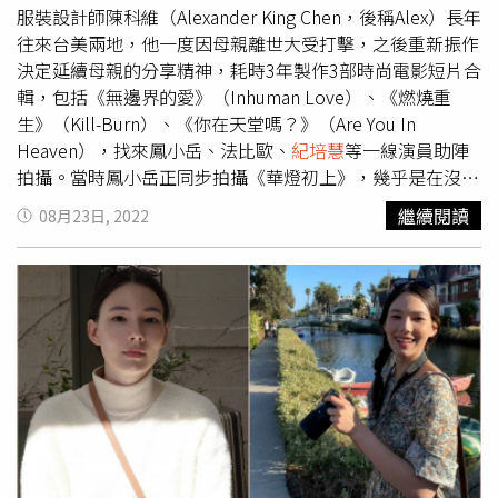
擊。」不過
紀培慧
倒是說：「那是超市買來的火腿，其實滿
服裝設計師陳科維（Alexander King Chen，後稱Alex）長年
好吃的，尤其是拍到最後，很累很想吃宵夜的」，笑說自己
往來台美兩地，他一度因母親離世大受打擊，之後重新振作
樂在其中。而Alex也為了《Are You in Heaven你在天堂
決定延續母親的分享精神，耗時3年製作3部時尚電影短片合
嗎？》設計了12套造型，融入東方元素、歐洲軍裝及未來感
輯，包括《無邊界的愛》（Inhuman Love）、《燃燒重
等理念，光是鳳小岳的手套，就花上112小時製作。工作人
生》（Kill-Burn）、《你在天堂嗎？》（Are You In
員總計動員來自7個國家，共97位工作人員、13位妝髮師、
Heaven），找來鳳小岳、法比歐、
紀培慧
等一線演員助陣
兩組特效化妝團隊參與，前後耗費近5000小時製作，向被
拍攝。當時鳳小岳正同步拍攝《華燈初上》，幾乎是在沒有
人類食用而犧牲的動物們致敬。鳳小岳（左二）遭懷秋（左
睡覺就來到現場拍攝，讓他內心感謝至今。陳科維在母親過
繼續閱讀
08月23日, 2022
起）、
紀培慧
等人脅迫吃下人肉，表情痛苦。（圖／
世後，重新省思對於服裝界、時尚界的想法，人生有了重大
Alexander King Chen 提供）
轉折。（圖／Alexander King Chen提供）42歲陳科維是服
裝設計師，其自創品牌「Alexander King Chen」專做高級
訂製服，包含蔡依林、張韶涵、陳嘉樺（Ella）都曾相中他
設計，也是知名時尚攝影師陳星伊之弟。3年前，他因母親
病重過世，讓他大受打擊，當時母親因為心臟手術失敗，接
連兩個月在加護病房內苦撐，他看見一直支持他的母親不能
言語，全身都是傷口，卻無能為力，對自己的一切成就感到
困惑，幾乎日夜買醉，眼睛都哭腫了，直到有一天，他心想
如此傷心也不是辦法，「我應該要把傷心化作力量，把母親
的力量傳遞下去。」《Are You in Heaven 你在天堂嗎》
紀