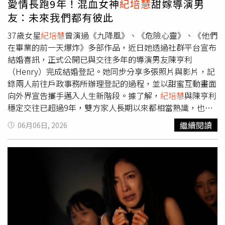
愛情長跑9年！混血女神
紀培慧
甜嫁導演男
體有限公司製作與出品動畫電影《歡迎來到朵莉之家》，為
友：未來我們都有彼此
台灣第一部採用真人轉描與全2D手繪技術的動畫長片，今
年獲選為法國安錫國際動畫影展（Annecy International
37歲女星
紀培慧
曾演過《九降風》、《危險心靈》、《他們
Animation Film Festival）「另類長片」競賽單元
在畢業的前一天爆炸》多部作品，近日她透過社群平台宣布
（Contrechamp Competition）開幕片。電影由資深國片金
結婚喜訊，正式公開已與交往多年的導演男友陳亨利
牌推手吳明憲擔任監製，三位主演姚愛寗、
紀培慧
與邱以太
（Henry）完成結婚登記。她同步分享多張照片與影片，記
分別飾演「瑪莉亞公主」、「朵莉夫人」及「阿越」。今在
錄兩人前往戶政事務所辦理登記的過程，並以甜蜜互動畫面
發布會上，三位演員與本片造型概念與設計執行謝介人
向外界宣告攜手邁入人生新階段。據了解，
紀培慧
與陳亨利
（Jerry）首度揭露戲中造型，服裝設計呼應電影中關於咒
穩定交往已超過9年，雙方家人長期以來都相當熟識，也早
術、人偶、心理結界等題材，豐富視覺享受。Jerry 分享，
已認定彼此。經過多年相伴後，兩人最終決定步入婚姻，共
繼續閱讀
06月06日, 2026
瑪莉亞公主的服裝以年輕活潑的粉色布料為基礎，加入精緻
同展開新的生活篇章。登記當天
紀培慧
身穿白色開V緞面洋
的荷葉邊、圍裙等女僕裝元素，飾演瑪莉亞公主的姚愛寗
裝，手持捧花現身戶政事務所，老公則以簡約造型陪同辦理
說：「每次戴上手套和頸圈，立刻能感覺到自己和角色的靈
相關手續。在親友見證下，兩人完成文件簽署，並在現場甜
魂合而為一。」她也笑說如果不是拍戲平常應該不太會穿這
蜜擁吻留念。隨後，夫妻倆也向鏡頭展示更新後的身分證，
類衣服。朵莉夫人造型參考1920 至1930年代盛行的裝飾主
配偶欄已印上彼此姓名，正式成為法律上的夫妻。現場也有
義，以剪裁俐落合身的黑色長裙搭配吸睛的紅色手套，展現
多位親友到場分享喜悅，眾人手持寫有「新婚快樂」與「要
神秘又優雅的氣質。
紀培慧
表示：「衣服包覆性極高、不露
幸福喔」等字樣的祝福手牌合影，氣氛溫馨熱絡。
紀培慧
與
出一絲肌膚，讓我覺得像朵莉夫人活了千年築起的心牆，隱
陳亨利不時互動、展露笑容，幸福神情藏不住。
紀培慧
甜嫁