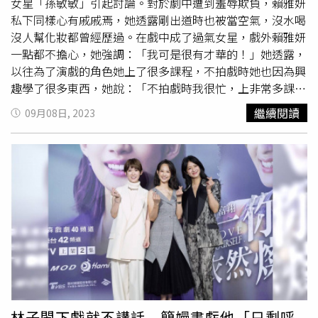
會在鏡頭前賞她一個大大的白眼走掉。」在《沒有你依然燦
女星「孫敏敏」引起討論。對於劇中遭到羞辱欺負，賴雅妍
爛》飾演「金若希」的孫可芳親眼抓包丈夫出軌。（圖／時
私下同樣心有戚戚焉，她透露剛出道時也被當空氣，沒水喝
創影業）《沒有你依然燦爛》的女性個個堅強又有個性，反
沒人幫化妝都曾經歷過。在戲中成了過氣女星，戲外賴雅妍
觀男主角之一的邱凱偉，在劇中堅持與妻子離婚，離婚後又
一點都不擔心，她強調：「我可是很有才華的！」她透露，
立刻勾搭鍾瑶飾演的「趙彗星」，被冠上「渣男」封號。對
以往為了演戲的角色她上了很多課程，不拍戲時她也因為興
於劇中角色的感情觀，邱凱偉認為世健和若希的婚姻狀況已
趣學了很多東西，她說：「不拍戲時我很忙，上非常多課，
出現瓶頸，兩人離婚之後才和趙彗星展開另外一段感情，
不當演員當咖啡師就夠了。」賴雅妍與庹宗華展開生命中交
繼續閱讀
09月08日, 2023
「比較算是無縫接軌」，但在這樣的情況下開啟另外一段感
集。（圖／時創影業）而簡嫚書飾演的「江以晴」和邱勝翊
情也要謹慎處理，以免造成誤會。他也認為現實生活中若感
飾演「羅政浩」，從高中開始交往，本週更是上演青澀的學
情出現問題時，雙方要理性溝通，「若個性沒改變的話，即
生告白戲，簡嫚書和邱勝翊回春扮演高中生，一出場大家都
使復合了，重複的問題仍然會發生，與其重蹈覆轍倒不如快
說：「根本毫無違和感。」邱勝翊飾演的「羅政浩」在劇中
刀斬亂麻讓彼此自由。」
排出浪漫的吉他隊陣仗告白，戲外他笑說：「羅政浩比較大
膽啦，我自己私底下很少主動跟女生示好。」簡嫚書邱勝翊
兩人自高中成為戀人。（圖／時創影業）簡嫚書在劇中被浪
漫的吉他隊伍包圍表白，戲外她則不喜歡這種情境，被問到
如果被公開表白，她說：「會尷尬但不失禮貌的微笑。」她
透露現實生活中老公也沒有特別先求婚，反而是登記完成
後，老公才補求婚，她說：「這樣好像更讓我感到驚喜。」
簡嫚書懷疑
紀培慧
與車禍有關。（圖／時創影業）
林子閎下戲就不講話 簡嫚書虧他「只剩呼