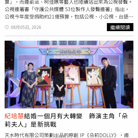
算」，而連俞涵、柯佳嬿等藝人也陸續站出來為公視發聲。
公視連署書「守護公共媒體 53位製作人發聲連署」指出，
公視今年度受捐助約21億預算，包括公視、小公視、台語
台，若相關提案通過，將實質遭凍刪近5成，而這會導致公
繼續閱讀
08月05日, 2026
視新聞、紀錄片、節目、戲劇的下半年製播受到嚴重影響，
「有心做節目卻無預算可執行，而明年恐更加悲觀！」連俞
涵8月1日於Threads貼出公視連署書的連結，並表示「一起
守護公視美好的作品和創作」。貼文曝光後，許多網友便在
底下留言「已連署！謝謝仙女跟公視站在一起」、「已連
署！幫觸及！挺公視」、「救救公視、小公視和其他跟公視
相關的頻道！它們都有很優質的節目」、「留友一起救公
視」。（圖／擷取自Threads）而在8月3日，柯佳嬿也在
Instagram限時動態轉發公視連署書，並寫下「在公視總能
看到優質的好戲與節目，許多創作者的第一步也是由這裡開
始的，做為一個演員與觀眾，希望公視長長久久。」（圖／
擷取自Threads）消息曝光後，不少鄉民紛紛大讚，「謝謝
紀培慧
結婚一個月有大轉變 飾演主角「朵
柯佳嬿！還我優質公視」、「柯佳嬿真的是演戲好看人美又
莉夫人」是新挑戰
心善」、「感謝柯佳嬿支持公視！希望有越來越多人出來說
公道話」、「一早看到這個突然覺得有點感動」、「真的謝
天水時代有限公司策劃出品的原創 IP《朵莉DOLLY》，甫