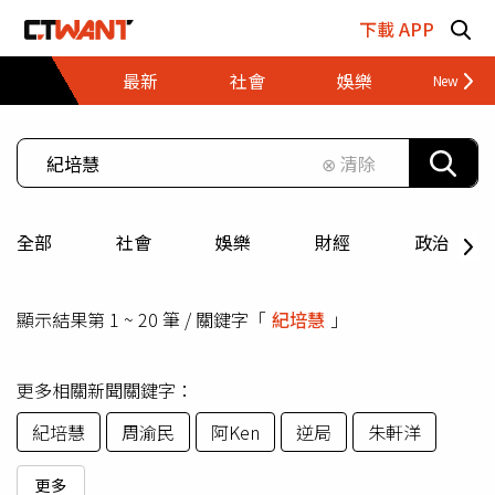
跳至主要內容區塊
下載 APP
最新
社會
娛樂
財經
⊗ 清除
全部
社會
娛樂
財經
政治
顯示結果第 1 ~ 20 筆 / 關鍵字「
紀培慧
」
更多相關新聞關鍵字：
紀培慧
周渝民
阿Ken
逆局
朱軒洋
更多