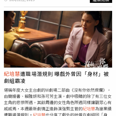
演後第一次邀請她演出，沒想到她一口答應。近年來她的表
演能量愈發成熟，也跟我們討論很多關於角色的心路歷程，
期待她將自己的想法融入角色，增添更多想像空間。」異卵
雙胞胎姊妹由憑《超感應學園》入圍金鐘新人的林思廷，以
及在電影《罪後真相》中展露頭角的詹子萱飾演。姊姊凱希
長大後叛逆有個性，林思廷坦言：「有別於過往詮釋的角色
都比較活潑外向，凱希的個性跟私下的我很像，彷彿回到高
中與剛出道時期的自己。」妹妹莉莉則相對內向敏感，詹子
萱在開拍前幫莉莉寫了人物小傳，「成長過程中時常被拿來
和姊姊比較、被忽略，卻同時渴望被愛，她習慣把糟糕的感
受默默地吞下去，卻依然深愛著她的家人，複雜的心境寫到
自己都覺得滿心酸的。」《看看你有多愛我》楊謹華被故事
紀培慧
遭職場潛規則 曝戲外曾因「身材」被
的母女情吸引，上有對母親的壓力，下為個性迥異正值青春
劇組霸凌
期的雙胞胎女兒煩惱。（圖／晴天影像）為了增進母女關
係，楊謹華主動向劇組提出希望能在開拍前有一趟母女間的
堪稱年度大女主台劇的W劇場二部曲《沒有你依然燦爛》，
小旅行，「我們從下午五點開始採買食材、做菜、一路吃飯
由簡嫚書、賴雅妍和孫可芳主演，劇中吸睛的除了有三位女
聊天到凌晨，無冷場的談話，彷彿很像是認識許久的姐
主角的悲慘際遇，其餘周邊的女性角色際遇同樣讓觀眾心有
妹。」林思廷說，「本來以為會很緊張，看到謹華姐之後反
戚戚焉，本週最新劇情正逢飾演強勢主管的
紀培慧
為搶業績
而很放鬆，她有一種令人安心的能力。」詹子萱更大方示
遭職場潛規則。
紀培慧
也分享了戲外的她曾在劇組因「身