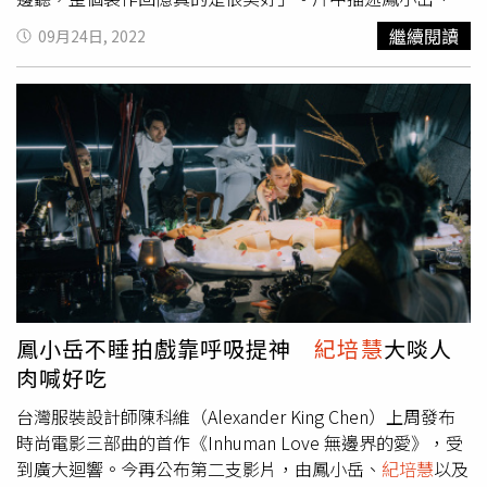
培慧
和張懷秋等人因為參加了一項科學實驗，被測試是否會
繼續閱讀
09月24日, 2022
屈服於同儕壓力而不惜食人肉，來鑑定參賽者是否具備惻隱
之心。其中唯有鳳小岳拒絕從眾，卻被
紀培慧
與張懷秋脅
迫，
紀培慧
露出對食物貪婪的表情，吸吮手指上的血跡，讓
人看了不寒而慄，張懷秋帶有邪氣的演出，也讓人看見他的
表演張力。
紀培慧
（右）與張懷秋（左）在片場以霸凌鳳小
岳為樂。（圖／Alexander King Chen提供）
紀培慧
表示，
這是首次拍攝時尚電影，印象最深刻的是服裝與美術非常精
緻搶眼，「穿著華服在充滿科幻感的長廊奔跑『耍美』真的
很過癮！」對於吃道具人肉，她則笑說很開心，因為現場吃
的是生火腿，「滿好吃的，尤其是拍到最後，很累很想吃宵
夜的。」
紀培慧
與鳳小岳曾演出 《九降風》，暌違10多年
再次合作讓她格外珍惜，「在台灣很少有機會一部作品裡有
鳳小岳不睡拍戲靠呼吸提神
紀培慧
大啖人
超過一位的混血臉孔出現，所以滿珍惜一起表演的時光。」
肉喊好吃
她與張懷秋雖然是第一次合作，但默契絕佳，表示：「以往
是透過他的歌唱作品認識他，一起演戲後發現他節奏感、新
台灣服裝設計師陳科維（Alexander King Chen）上周發布
鮮感與表演的真實感都很讓人驚艷！」張懷秋則說演出的效
時尚電影三部曲的首作《Inhuman Love 無邊界的愛》，受
果能夠這麼好是因為三人的討論堆疊，他們在片場即興討論
到廣大迴響。今再公布第二支影片，由鳳小岳、
紀培慧
以及