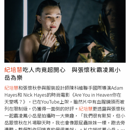
家人的那件事》角逐台北電影獎影帝，他坦言當時收到消息
很開心，而且第一時間就收到片中「老公」許光漢的祝賀簡
訊，上面寫著「揪水！一定要拿一個！」他則跟許光漢說
「比較想跟你一起入圍」，認為劇組當初一起上課、排戲、
宣傳，如果整個劇組一起入圍會更開心。不過許光漢今早出
席活動，被問到會不會出席台北電影節，自嘲「我又沒入圍
幹嘛去」，林柏宏聽到不忘隔空喊話「老公」許光漢，笑
說：「是家人就一起來吧。」林柏宏過去曾拍攝《變形金剛
4》，可惜最後戲份全被剪光，如今第7部續集《變形金剛：
萬獸崛起》在台上映，被問到會不會去戲院支持？林柏宏笑
紀培慧
吃人肉竟超開心 與張懷秋霸凌鳳小
回：「應該會！」還幽默喊話要找同樣有演出，但戲份沒被
岳為樂
剪光的
紀培慧
一起去，「我們就是一個有戲份，一個沒戲
份。」
紀培慧
和張懷秋參與服裝設計師陳科維聯手國際導演Adam
Hayes和 Nick Hayes的時尚電影《Are You in Heaven你在
天堂嗎？》，已在YouTube上架，雖然片中有血腥鏡頭而被
列在限制級，仍獲得一面倒的好評。
紀培慧
更透露與張懷秋
一起霸凌鳳小岳是拍攝時一大樂趣，「我們很有默契，但小
岳跟懷秋在片場聊天時，我也會像跟屁蟲妹妹一樣，跑去旁
邊聽，整個製作回憶真的是很美好」。片中描述鳳小岳、
紀