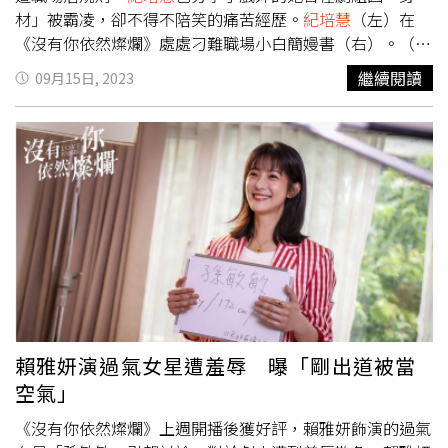
愛：「我覺得我好愛媽媽喔，在她身旁就莫名地有一種安全
材」被霸凌，卻不得不陪笑的痛苦經歷。
紀培慧
（左）在
感，什麼都能聊，誰能不愛她！」楊謹華則表示：「姊姊的
《沒有你依然燦爛》處處刁難職場小白簡嫚書（右）。（圖
真實性格比較嚴謹，妹妹比較天真可愛，她們都是非常用功
／時創影業）《沒有你依然燦爛》隨著周邊角色的加入，劇
繼續閱讀
09月15日, 2023
的好演員，很榮幸能跟努力的演員一起拍戲，真的很幸
情越發撲朔迷離，簡嫚書為了調查亡夫的死因，來到疑似老
福。」首波卡司陣容實力堅強，
紀培慧
特別演出網紅經紀人
公生前的小三楊宥欣（
紀培慧
飾演）的公司上班，沒想到她
文捷，偷師經紀人平常對自己的「花式叮嚀」外，
紀培慧
也
在公司內處處刁難簡嫚書，但一出公司卻為了業績被男性客
在開拍前狂做功課，「上網看了很多謹華姐的訪問以及她的
戶強灌酒、言語騷擾及嘲弄。邱凱偉（右）在《沒有你依然
實境節目，去揣摩當她的分靈體，會是什麼感覺？」她同時
燦爛》因婚姻瓶頸「無縫接軌」鍾瑶（左）。（圖／時創影
也觀察到以往戲劇形象美艷高冷的楊謹華，私底下似乎有種
業）
紀培慧
在劇中遇上職場潛規則，戲外的她也曾因「身
傻萌感，「她一個不經意的小動作，會覺得天啊好可愛，非
材」遭劇組同仁嘲笑，她回憶某次為戲拍攝花絮時，在鏡頭
常期待接下來的對戲，也期許這次的演出能呈現自己不同的
前被虧：「因為劇組伙食好，越吃越大隻。」從高中就是偏
樣貌。」資深演員狄志杰一改溫和形象，挑戰綁架犯致和一
厚片體型的她說當下完全不知道怎麼反應，還跟著在鏡頭前
角，狄志杰提到最挑戰的是角色的不幸福，「所以會更珍惜
陪笑，「結果回家後忍不住哭了。」而面對被別人在鏡頭前
自己真實擁有的一切，之前也較少演出這一類的角色，希望
嘲笑，她感覺所有努力都白費了，但也因此體悟到不論有意
能讓大家看見我表演的另一面。」李宗霖再度披上制服飾演
或無心，都不要隨意批評別人的外型。對於在過去遇上不公
賴雅妍演過氣女星遭羞辱 曝「剛出道被當
高中生承雋，角色出場雖然不多，卻有著豐富細膩的心理層
平的對待，卻在劇中飾演強勢主管楊宥欣的
紀培慧
認為自己
空氣」
次，對於逆齡演出高中生，李宗霖笑稱：「我就是一個有著
的個性有變直接一點，「若是再遇到一次同樣的情況，我可
三十歲歷練，十三歲熱情的人。」
能會直接表明這樣讓人很受傷，若對方還是持續嘲笑，我就
《沒有你依然燦爛》上週開播後獲好評，賴雅妍飾演的過氣