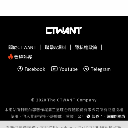
眾人，珍惜環境及地球；法比歐主演的《Kill-Burn燃燒重
生》則是呼籲放下3C產品，去面對真正在身旁陪伴的親人
朋友；《Are You In Heaven你在天堂嗎？》則是透過血淋
淋的鏡頭，希望觀影者重視動物權。3部短片全在台灣取
景，包括板橋林本源園邸、台北市松山奉天宮、新北市政府
停機坪、璞園建設未曾公開過的秘密基地。導演則是曾為星
際大戰x COVERGIRL、Chanel、P!nk、50 cent等人的經典
關於CTWANT
聯繫&爆料
隱私權政策
影片操刀的英國導演兄弟黨Adam Hayes與Nick Hayes。
發燒熱搜
Alex表示，能在疫情之間邀請到這麼多大咖協助，對每一位
工作人員都非常感謝，他也對鳳小岳的敬業表現印象深刻，
Facebook
Youtube
Telegram
當時鳳小岳正在同步拍攝《華燈初上》，幾乎是在沒有睡覺
的情況就來到現場拍攝，讓他內心感謝至今。為了讓更多人
看見全體劇組的用心，Alex決定在YouTube上免費公開三部
短片。首支短片《Inhuman Love無邊界的愛》將於8月23日
正式公開，巧得是這天正好是他母親的生日，確定日期當
© 2020 The CTWANT Company
天，Alex還感性流下眼淚，相信背後是母親巧妙的引導。另
本網站所刊載內容著作權屬王道旺台媒體股份有限公司所有或經授權
兩支短片，預計於8月31日、9月8日公開。
使用，他人非經授權不許轉載、重製、公開播送或公開傳輸。
知道了，請關閉視窗
為提供最佳服務，本站使用cookies，您可以點選
隱私權政策