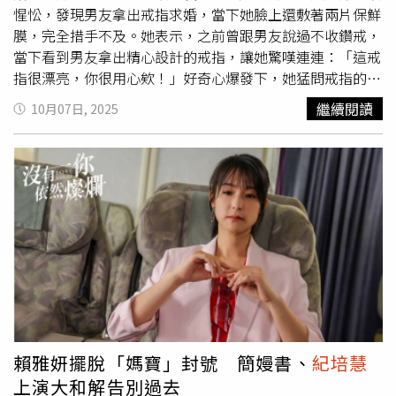
日起，每週一至四晚間9點10分在新加坡佳樂台播出。
不會跳舞了？』結果大家都說看起來還是很厲害！原來練過
矯正中。」《看看你有多愛我》記者會，楊謹華、林思廷、
惺忪，發現男友拿出戒指求婚，當下她臉上還敷著兩片保鮮
舞的身體想回到不會跳舞的狀態真的很難。」兩位新生代演
詹子萱、
紀培慧
、古名伸、狄志杰、鍾承翰、李維維、李宗
膜，完全措手不及。她表示，之前曾跟男友說過不收鑽戒，
員為劇中年輕角色注入青春活力，同時也替全劇增添一層細
霖出席。（圖／楊澍攝）而楊謹華則表示，以前的自己會陷
當下看到男友拿出精心設計的戒指，讓她驚嘆連連：「這戒
膩又隱藏的情感張力。
入負評的黑洞，搞得自己很內傷，「坐在沙發上看窗外問
指很漂亮，你很用心欸！」好奇心爆發下，她猛問戒指的創
『我有那麼差嗎』」。現在的她學會選擇不看、不回嘴、不
作理念，結果聊到雙方都沉默，男友才開口：「所以是好還
繼續閱讀
10月07日, 2025
挑起戰爭。不過，有一次她被說「跳舞像猴子」，釣出她本
是不好？」讓她突然爆笑出來，答覆「好」。對於求婚場
尊留言「對欸，滿像的」，展現高EQ。飾演女明星的李維
景，
紀培慧
透露，男友原本設定了看星星、爬山等傳統浪漫
維則苦笑，劇中她要跟楊謹華拚氣場，是最困難的地方：
橋段，但最終卻選擇了最平常的「起床」時刻，給出的理由
「偏偏我要演女明星，但是她（楊謹華）更像女明星！」她
是：「希望是尋常的時候，妳每天起床就會想到。」這完全
透露劇組人員曾建議她減肥：「他們就說妳看起來比她矮又
打中
紀培慧
的心，她喜歡的就是這種「平凡的日常」，比精
比她大隻。」其中一場楊謹華和李維維都不講話的戲，夾在
心設計的橋段都更讓她感動。
紀培慧
誇男友算是個浪漫的
中間的鍾承翰形容：「她們氣場各自帶著一把刀！」李維維
人，她舉例，有次男友突然聊起世界觀，說道「世界沒什麼
更爆料，楊謹華現場即興加了一個「很挑釁的動作」，讓她
是必須的，但妳是必須的。」她聽了立刻心花怒放，但也說
當下真的快氣死，拍完激賞對方的即興，猛誇「妳會入
自己反而更像直男，完全不會花言巧語。至於婚期，她表
圍」。
示：「不見得明年，慢慢計劃。」但初步想法是海島婚禮，
應該會辦在日本沖繩。
賴雅妍擺脫「媽寶」封號 簡嫚書、
紀培慧
上演大和解告別過去