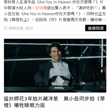
出來不少台詞和互動，「雖然拍攝時間不短，但因為跟三位
懷秋等人主演作品《Are You In Heaven 你在天堂嗎？》片
都合作得非常開心，感覺時間過得特別快！」
中群演大啖人肉，
紀培慧
語出驚人表示：「滿好吃的！」鳳
小岳在拍《Are You in Heaven你在天堂嗎？》，同時也正在
拍《華燈初上》，但因為《你》片是連兩天夜戲，讓他幾乎
沒有睡覺。他回憶當時不覺得辛苦，反而說：「這是一個很
繼續閱讀
08月31日, 2022
有意思的創作，在台灣也比較少有機會用全英文的工作環
境，再累都還是想接這部短片。」能與遠從美國而來的導
演，還有
紀培慧
、懷秋等演員一同合作，都是他無法抗拒劇
本的原因。但身體的疲勞還是難免，他透露提神的方式，就
是「呼吸」。幼年時曾經在少林寺習武的他也表示，在現場
要轉換角色時，就是透過感受現場的溫度、氛圍，「注意自
己的呼吸，和自己的呼吸找到新的連結，就可以讓我再進入
到拍攝的狀態中」。《Are You in Heaven 你在天堂嗎？》
上演人肉生魚片挑戰感官刺激。（圖／Alexander King
Chen 提供）片中的他，被
紀培慧
和懷秋逼著加入吃生人肉
的行列。他透露演員間的互動，都是現場討論而來的，雖然
有一部分被剪掉了，但他還是覺得可以這樣即興創作非常有
設計師花3年拍片藏洋蔥 鳳小岳同步拍《華
趣。印象最深刻的則是從服裝、道具、造型都相當精緻，好
燈》犧牲睡眠力挺
比知道不是真的人肉，他也直呼：「很逼真，視覺上很衝