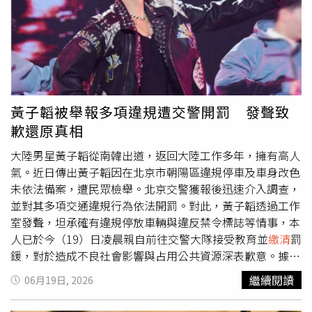
益至鉅。此外，為保障勞工權益，被保險人如能提供已向工
會繳納保險費的相關證明（如：繳費收據、匯款單），足資
證明其個人應繳之保險費及滯納金已繳納於工會，勞保局即
會發給給付；至於無法提供繳費收據或匯款單等證明者，則
協調其
繳清
個人應負擔部分之保險費後發給，以確保被保險
人請領各項保險給付之權益。勞保局進一步補充，職業工會
會員除須關心所屬工會財務運作、積極參與工會活動及會員
黃子韜被舉報多項違規遭交警開罰 發聲致
大會外，應於繳納保險費時，請工會開具正式繳費收據並妥
歉還原真相
善留存，以備日後保障權益之用。工會理、監事亦應加強管
理監督工會業務，並提供工會會員有關工會財務管理是否正
大陸男星黃子韜從南韓出道，返回大陸工作多年，擁有高人
常運作之相關資訊，共同維護工會及會員權益。勞保局強調
氣。近日傳出黃子韜因在北京市朝陽區違規停車及車身改色
工會人員若涉違法情事即移送檢調單位偵辦，侵占保險費行
未依法備案，遭民眾檢舉。北京交警獲報後迅速介入調查，
為已犯刑法業務侵占罪，經法院判決將處有期徒刑，並沒收
並對其多項交通違規行為依法開罰。對此，黃子韜透過工作
全數犯罪所得，請工會人員切勿以身試法。
室發聲，坦承確有違規停放車輛與違反禁令標誌等情事，本
人已於今（19）日凌晨親自前往交警大隊接受教育並
繳清
罰
鍰，對於造成不良社會影響與占用公共資源深表歉意。據北
京警方官方微博今日通報，日前接獲群眾檢舉指出，一輛懸
繼續閱讀
06月19日, 2026
掛外地車牌的小客車在朝陽區將台西路涉嫌違規停車。警方
迅速展開追查，隨即查獲該車輛及駕駛人，經身分核對，確