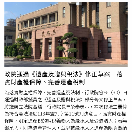
是否代表真正理解？有錄音錄影是否就沒有爭議？事後想解
約，是否一定能全額退費？115年4月金管會修正保險業招
攬及核保理賠辦法第6條、第7條，針對高齡投保、借款買保
險及解舊約買新約案件，調整關懷措施與作業流程。其重點
並非放鬆高齡保護，而是從單純以「65歲」作為判斷標準，
轉向更精細的「脆弱性評估」、「商品適合度」及「投保權
益保障措施」。一、有資產，不代表保單一定適合高額保單
爭議中，金融機構常會強調客戶與銀行往來多年、具備相當
資產，甚至能以不動產取得大額貸款。然而，法律上「有資
產」不等於「商品適合」。依金融消費者保護法第7條，金
融服務業與金融消費者訂約，應本於公平合理、平等互惠及
政院通過《遺產及贈與稅法》修正草案 落
誠信原則，並盡善良管理人注意義務。同法第9條則要求金
實財產權保障、完善遺產稅制
融服務業於締約前充分瞭解金融消費者資料，以確保商品或
服務之適合度。另金融服務業確保金融商品或服務適合金融
為落實財產權保障、完善遺產稅法制，行政院會今（30）日
消費者辦法第2條、第3條，也要求金融服務業依商品特性建
通過財政部擬具之《遺產及贈與稅法》部分條文修正草案，
立差異化事前審查機制，並由適當單位審核簽約程序及客戶
將送請立法院審議。行政院長卓榮泰表示，本次修法主要係
資訊完整性。因此，能取得高額貸款，只能說明客戶可能具
為符合憲法法庭113年憲判字第11號判決意旨，落實財產權
有擔保品或信用條件，不能直接推論其適合以貸款購買長年
保障，明定遺產稅的納稅義務人為繼承人及受遺贈人；若無
期、高額、外幣或具解約損失風險的保單。資產規模、貸款
繼承人，則為遺產管理人，並以被繼承人之遺產為限負繳納