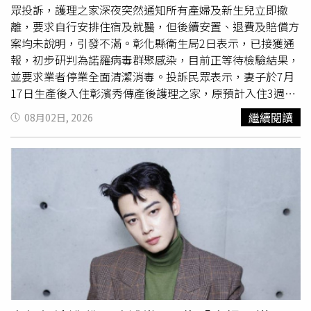
豆腐，若覺得當月的錢不夠用，1天就只吃2餐，或是1餐只
眾投訴，護理之家深夜突然通知所有產婦及新生兒立即撤
吃1片吐司，也因此讓他半年內就暴瘦6公斤。香織決定與父
離，要求自行安排住宿及就醫，但後續安置、退費及賠償方
親溝通，一起重新檢視每月所有開銷，將幾乎沒在使用的市
案均未說明，引發不滿。彰化縣衛生局2日表示，已接獲通
內電話、影音串流平台服務取消，並把保障內容重複的保險
報，初步研判為諾羅病毒群聚感染，目前正等待檢驗結果，
退掉，讓每個月可以多省下9000日圓（約新台幣1800
並要求業者停業全面清潔消毒。投訴民眾表示，妻子於7月
元）。香織也與父親約定，每個月至少保留3萬5000日圓
17日生產後入住彰濱秀傳產後護理之家，原預計入住3週，
（約新台幣7100元）當餐費，要求父親正常吃三餐，香織
每日費用8400元，總計17萬6400元，且入住第2天即已全
繼續閱讀
08月02日, 2026
每個月也會陪父親去採買食材2次，而修繕費則與生活費則
額
繳清
。不料7月31日深夜突然接獲通知，要求所有產婦與
分開管理。後來，雖然修一仍會計較商品價格，但他不會再
嬰兒立即撤離，需自行尋找安置地點及醫療資源，院方也未
刻意減少吃飯次數。
交代退費及相關權益，引發家屬質疑。對此，彰濱秀傳產後
護理之家透過社群平台表示，基於「比起等待風險發生，我
們選擇提前守護」的原則，主動採取預防措施，並已向彰化
縣衛生局通報。院方指出，為保障入住民眾及員工隱私，不
便對外說明個案就醫情形。彰化縣衛生局指出，7月31日接
獲產後護理之家通報腹瀉群聚事件，經疫調共有13人出現症
狀，其中包括11名員工及2名產婦，初步研判為諾羅病毒感
染，但仍須待檢驗結果確認。衛生局已要求該產後護理之家
暫停營運，並完成全面清消，以降低疫情擴散風險，保障產
婦與新生兒安全，全案仍持續調查中。