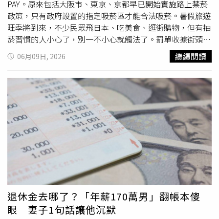
數累積效率。雖然一家人每年需支付約3000美元（約新台
PAY。原來包括大阪市、東京、京都早已開始實施路上禁菸
幣8.9萬元）年費，但她認為獲得的旅遊價值遠超過成本。
政策，只有政府設置的指定吸菸區才能合法吸菸。暑假旅遊
除了省下大筆旅費外，羅伯茲認為旅行本身也是孩子的重要
旺季將到來，不少民眾飛日本、吃美食、逛街購物，但有抽
教育。她表示，旅行能讓孩子學習適應突發狀況、接觸不同
菸習慣的人小心了，別一不小心就觸法了。罰單收據街頭開
文化與語言，並培養開放思維。她引用美國作家馬克吐溫
單，寫著因為違反《大阪市防止路上吸菸條例，開罰1000
繼續閱讀
06月09日, 2026
（Mark Twain）名言指出，旅行有助於消除偏見與狹隘視
日圓，約台幣200元。代購業者王先生，6月6日在大阪餐廳
野，希望孩子透過探索世界，了解不同國家與文化沒有絕對
用完餐，照店家指示到後門抽煙，但因為在路邊，遭到執法
的優劣之分。儘管她的做法被部分人視為「信用卡點數駭
人員當場開罰，現場繳了1000日圓，後面還有客人也是吃
客」，但也有人認為，這正是善用金融工具創造價值的最佳
完飯，走到後巷來，菸剛點起來，警察就把他們叫過來，就
例子。
一起開罰了。金額雖然不大，但重點要現場繳納，有網友分
享，執法人員甚至會直接拿出刷卡機，讓你Apple Pay繳罰
款；如果想賴帳，小心無法下次入境。資深導遊陳健欽表
示，曾經發生過交通罰款沒繳，旅客去日本租了車子超速，
吃了違規紅單卻不繳，再入關的時候被請到小房間，請你把
上次的罰鍰
繳清
楚了，才能入境。近年日本各地，開始戶外
公共場所、路上禁菸政策，只能前往指定吸煙區。大阪市最
嚴全市禁菸，東京都的千代田區、澀谷區、港區與新宿區都
退休金去哪了？「年薪170萬男」翻帳本傻
已是全區禁菸，橫濱、京都、名古屋等地則是特定區域禁止
眼 妻子1句話讓他沉默
吸菸，至於罰款金額各地不一。旅遊前先確認當地規定，否