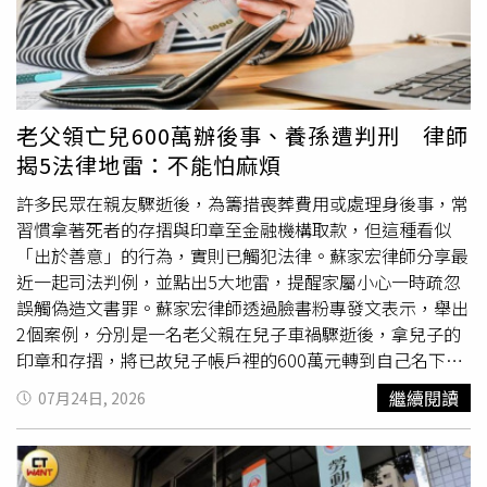
投保前，金融消費者與家屬應問什麼？高齡金融消費者購買
行政執行原因已完全消滅。三、本公司已收到法務部行政執
因，父親卻始終不願多說，讓實男越想越不安，於是臨時決
高額、外幣、長年期或具解約金風險的保單前，至少應確
行署臺中分署撤銷相關執行程序之正式公文，顯示原行政執
定排開工作返鄉探望。沒想到，實男一回到老家，就發現屋
認：一、商品性質：這是壽險、年金險、投資型保單，還是
行事項已依法辦理完成。四、本公司目前依法正常營業，旅
內母親留下的衣櫃、餐櫃、梳妝台等家具幾乎全都消失，只
利率變動型保單？二、保費與期間：每年繳多少？總共繳幾
行業執照持續有效，旅行業保證金制度、旅遊商品履約責任
剩下空蕩蕩的房子。在實男一再追問下，父親才終於坦承，
年？未來現金流是否足以支應？三、資金來源：保費來自閒
及旅客服務均維持正常運作，旅客權益並未受到影響。
自己罹患癌症末期，醫師評估只剩約半年壽命，接下來將入
老父領亡兒600萬辦後事、養孫遭判刑 律師
置資金、貸款、保單借款、解舊約，還是保費融資？四、解
住安寧病房，因此才提前整理遺物，希望不要增加兒子的負
揭5法律地雷：不能怕麻煩
約金：第一年至第六年各年度解約可領回多少？是保證金額
擔。得知真相後，實男心疼不已，且他之後還發現，這15年
還是預估數字？五、保證與非保證：哪些是保證給付？哪些
來自己寄回家的孝親費，父親幾乎一毛都捨不得花，全部存
許多民眾在親友驟逝後，為籌措喪葬費用或處理身後事，常
只是宣告利率、試算或非保證利益？六、外幣與借款風險：
了下來，平時仍節省過日子，讓他相當自責，懊悔自己沒有
習慣拿著死者的存摺與印章至金融機構取款，但這種看似
匯率、利率、保單借款、保費融資成本及最壞情境是否已充
多陪陪父親。此後，實男重新安排工作，將所有週末時間都
「出於善意」的行為，實則已觸犯法律。蘇家宏律師分享最
分理解？七、程序與紀錄：是否有錄音錄影、電訪、替代保
用來返鄉陪伴父親，7個月後，父親在家人的陪伴下安詳離
近一起司法判例，並點出5大地雷，提醒家屬小心一時疏忽
障措施或高資產客戶簡化流程？若簡化，理由為何？八、證
世。雖然陪著父親走完人生最後一段路，但實男仍感嘆，若
誤觸偽造文書罪。蘇家宏律師透過臉書粉專發文表示，舉出
據保存：商品說明書、保單利益演算表、要保文件、LINE
能更早發現父親的病情、多花時間陪伴父親，或許遺憾就能
2個案例，分別是一名老父親在兒子車禍驟逝後，拿兒子的
對話、匯款紀錄、貸款文件及電訪通知均應留存。最後，提
少一些。
印章和存摺，將已故兒子帳戶裡的600萬元轉到自己名下，
醒金融消費者高齡保單爭議不能只用老人被騙或有錢人反悔
用來處理後事和照顧2名未成年孫子，事後把剩餘的錢都給
繼續閱讀
07月24日, 2026
二分法判斷。高齡者仍享有財產自主權，也可能有合理的保
孫子，卻遭依行使偽造文書罪判刑5個月。另一起則是一名
障、退休、稅務與傳承需求；但金融機構也不能只以文件齊
孝順的媳婦，在公公過世後怕辦後事要用錢，拿公公存摺和
全、簽名完成或錄音錄影作為免責理由。金管會最新法令反
印章領了2萬3千元，全數用在喪葬支出，卻被大姑告上法