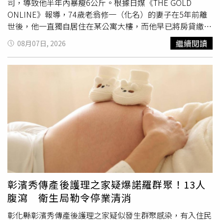
司，導致他半年內暴瘦6公斤。根據日媒《THE GOLD
ONLINE》報導，74歲老翁修一（化名）的妻子在5年前離
世後，他一直獨自居住在某公寓大樓，而他早已將房貸繳
完，目前每個月還可領17萬日圓退休金。46歲的女兒香織
繼續閱讀
08月07日, 2026
（化名）過去時常會邀請父親出門聚餐，也一直認為父親的
生活過得舒適，直到最近父親頻繁拒絕與她吃飯，更常在電
話裡以「午餐吃很飽，晚餐不用吃了」、「今晚吃麵包就夠
了」為理由不出門。不僅如此，香織發現父親身形比半年前
瘦了一大圈，讓她感到相當擔心，立即趕到老家探望，卻發
現冰箱裡只有吐司、雞蛋、豆腐和一些特價實品，父親卻說
現在魚、肉太貴了，不是每天都一定要吃到。報導指出，其
實修一雖然有退休金以及600萬日圓存款，但每個月仍要支
出大樓管理費、水電費、修繕費、通訊費等等費用約5.5萬
圓（約新台幣1.1萬元），加上自身有慢性病，每月都要花
掉回診費1萬日圓（約新台幣2000元）。又因為屋齡增加，
房屋多處需要修繕，前一年光是更換新熱水器就花了20萬日
彰濱秀傳產後護理之家疑爆諾羅群聚！13人
圓（約新台幣4萬元）。修一為了節省開銷、不想拖累兒
腹瀉 衛生局勒令停業清消
女，決定減少外出用餐，不在購買魚、肉，等待熟食打折才
去買，有時候早餐只吃吐司、午餐吃烏龍麵或速食、晚餐吃
彰化縣彰濱秀傳產後護理之家疑似發生群聚感染，有入住民