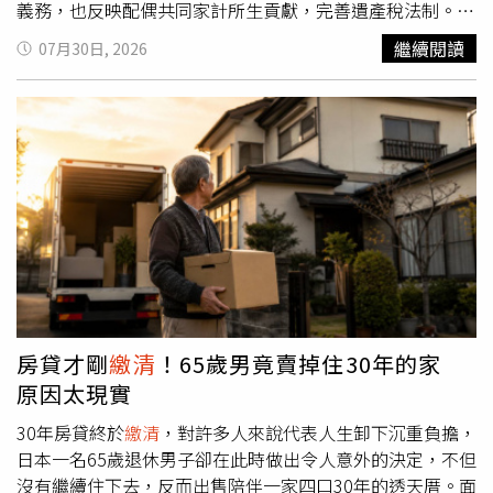
能力、保費負擔能力、現金流及保險需求，必須分開判斷。
義務，也反映配偶共同家計所生貢獻，完善遺產稅法制。卓
保險業招攬及核保理賠辦法第7條亦要求保險業建立核保制
榮泰指出，本次修正有三項重點：第一，被繼承人死亡前二
繼續閱讀
07月30日, 2026
度，包括財務核保、生調體檢標準及保險需求與適合度評
年內贈與特定親屬之財產，即擬制遺產，按其占遺產總額比
估。大額保單至少應確認：保費是否壓縮退休生活費、醫療
例計算遺產稅額，並以該擬制遺產之受贈人為納稅義務人。
費及長照預備金；資金來源是否為閒置資金、貸款或保單借
第二，計算配偶剩餘財產差額分配請求權扣除數額時，配偶
款；保單目的究竟是保障、退休現金流、資產配置或財富傳
受贈擬制遺產視為被繼承人現存財產計算。第三，修正遺產
承；保費支出與保險需求是否相當；高齡者是否理解提前解
稅納稅義務人範圍及刪除分期繳納之金額限制，有利納稅義
約、減額
繳清
、匯率及利率變動風險。換言之，以閒置資金
務人申報繳納稅款。行政院表示，本案送請立法院審議後，
基於明確保障或傳承需求投保，與業務員積極建議高齡者貸
卓榮泰請財政部積極與立法院朝野各黨團溝通，爭取支持，
款繳保費，在法律評價上並不相同。前者可能是合理保險規
儘速完成修法程序。本案修正要點如次：（一）修正遺產稅
劃，後者則可能涉及適合度不足或不當招攬。二、有簽名，
納稅義務人範圍，刪除遺囑執行人為遺產稅納稅義務人之規
不代表真正理解高齡保單爭議常見情形是：金融機構認為要
定，定明遺產稅納稅義務人依序為繼承人及受遺贈人、遺產
保書、風險揭露書及商品說明文件均已簽署，投保程序應無
管理人，並以被繼承人遺產為限負繳納義務；增訂被繼承人
問題；消費者卻主張自己雖簽名，實際上並未理解保單內
死亡前2年內贈與特定親屬之財產，按各受贈財產占遺產總
房貸才剛
繳清
！65歲男竟賣掉住30年的家
容。金融消費者保護法第10條規定，金融服務業於訂約前，
額比例計算之遺產稅額，以各受贈人為納稅義務人，並以受
原因太現實
應充分說明金融商品、服務及契約重要內容，並充分揭露風
贈財產為限負繳納義務之規定。（修正條文第6條）（二）
險。重點不是文件是否交付、客戶是否簽名，而是金融機構
增訂計算配偶剩餘財產差額分配請求權扣除數額時，被繼承
30年房貸終於
繳清
，對許多人來說代表人生卸下沉重負擔，
是否以客戶可理解的方式說明商品本質、權利義務及主要風
人死亡前2年內贈與其配偶之財產視為被繼承人現存財產，
日本一名65歲退休男子卻在此時做出令人意外的決定，不但
險。高齡消費者最常見三種誤解：第一，把「保額」誤認為
以及納稅義務人應實際給付依民法第1030條之1規定請求權
沒有繼續住下去，反而出售陪伴一家四口30年的透天厝。面