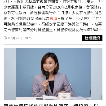
入AppleCare保固服務，Apple Watch SE、入門款iPad、
3月，三度無照騎車並被警方攔查，罰鍰共累計6.6萬元，但
iPhone 16及MacBook Neo等部分機型也不適用，企業及教
少女遲遲未繳罰鍰，台南分署2026年2月收案後，發現她有
育機構的大宗採購同樣排除在服務範圍之外。外界分析，蘋
存款可供執行，於是核發執行命令扣押，少女家長接到消息
果此時推出租賃方案，與AI浪潮帶動半導體成本持續攀升有
後，20日緊急趕緊出面代為
繳清
。據了解，少女在2024年4
關。近年全球AI產業積極擴建資料中心，推升記憶體與儲存
月騎乘普通重型機車，行經安平區慶平路與建平路口，被臺
晶片價格，蘋果已率先調漲iPad、MacBook等產品售價，
南市警察局第四分局員警攔查，員警發現劉女為未滿18歲之
市場也預期今年秋季發表的新一代iPhone不排除同步調整價
未成年人無駕駛執照駕駛機車，經臺南市政府交通局裁處1
繼續閱讀
07月21日, 2026
格。透過租賃模式，不僅能降低消費者換機門檻，也能將融
萬8,000元。但少女仍未得到教訓，她2024年5月又騎乘普
資與呆帳風險交由Klarna承擔。消息曝光後，Klarna股價一
通重型機車，行經安平區漁濱路，再度第四分局員警攔查發
度勁揚約11%。知名市調機構Counterpoint Research指
現，劉女為未滿18歲之未成年人無照駕駛機車，經交通局裁
出，受到零組件價格上漲影響，智慧型手機售價普遍提高，
處2萬4,000元。2025年3月，劉女又騎乘普通重型機車，行
消費者換機意願也隨之降溫，2026年第二季全球智慧手機
經嘉義縣竹崎鄉坑頭村土地公廟旁，經嘉義縣政府警察局竹
出貨量年減11%，創下2013年以來同期最低紀錄，顯示市
崎分局員警攔查發現，劉女為未成年人無照騎乘機車，經臺
場需求持續疲弱，也讓各家品牌積極尋求新的銷售模式。另
南市政府交通局裁處2萬4000元，累計3筆罰單，金額合計
一方面，科技媒體《9to5Mac》也在iOS 27 Beta程式碼中
為6萬6000元。臺南分署表示，執行人員2月間收案後，發
發現一項名為「App Managed Features（應用程式管理功
現劉女有存款可供執行，乃核發執行命令扣押劉女之存款債
能）」的新功能，可讓獲授權的金融機構或電信業者App管
權，接獲執行命令後，劉女之家長於20日下午到場代劉女將
理租賃裝置，並定期確認合約履行情形。一旦系統偵測到使
全部罰
繳清
。臺南分署呼籲，為還給用路人行的安全，臺南
用者欠款或違約，iPhone可能會自動進入「限制模式
分署依法務部行政執行署規劃之「交通專案」，將加強執行
蕭美琴遭控找外交部喬私酒案 總統府：以