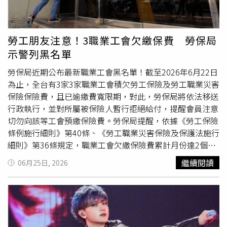
勞工朋友注意！3職業工會欠繳保費 勞保局
示警列黑名單
勞保局近期公布最新職業工會黑名單！截至2026年6月22日
為止，全台有3家3家職業工會積欠勞工保險及勞工職業災害
保險保險費，且已逾繳費寬限期，對此，勞保局將依法移送
行政執行，並對所屬被保險人暫行拒絕給付，提醒會員注意
切勿向該等工會預繳保險費。勞保局提醒，依據《勞工保險
條例施行細則》第40條、《勞工職業災害保險及保護法施行
細則》第36條規定，職業工會欠繳保險費累計月份達2個月
者，不得繼續預收保險費。依上開規定，大台南宗教服務職
繼續閱讀
06月25日, 2026
業工會、臺北市健身教練職業工會及基隆市雕刻業職業工會
3家職業工會已不得繼續預收保險費。勞保局說明，各職業
工會每月向會員收取之保險費，如未依《勞工保險條例》、
《勞工職業災害保險及保護法》規定期限彙繳至勞保局，其
所屬會員被保險人申請各項給付將遭暫行拒絕給付，影響權