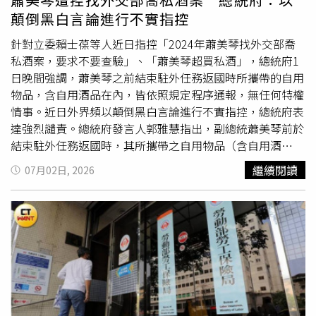
（Restricted Mode）」，除了電話、緊急功能等少數基本
與車輛相關之使用牌照稅、公路使用養護安全管理費及交通
顛倒黑白言論進行不實指控
服務外，大部分App都將無法正常使用，直到完成付款或恢
罰鍰。請民眾切勿心存僥倖，挑戰公權力。並提醒民眾若有
復合約狀態。外界推測，這項新功能就是為Apple Upgrade
經濟困難而無法一次清償，可檢具相關證明文件申請分期繳
針對立委賴士葆等人近日指控「2024年蕭美琴找外交部喬
租賃計畫預先布局，但截至目前為止，蘋果仍未正式對外證
納，如拒不繳納，臺南分署將強力執行。
私酒案，要求不要查驗」、「蕭美琴超買私酒」，總統府1
實相關消息。
日晚間強調，蕭美琴之前結束駐外任務返國時所攜帶的自用
物品，含自用酒品在內，皆依照規定程序通報，無任何特權
情事。近日外界頻以顛倒黑白言論進行不實指控，總統府表
達強烈譴責。總統府發言人郭雅慧指出，副總統蕭美琴前於
結束駐外任務返國時，其所攜帶之自用物品（含自用酒
品），皆依照關稅法第49條第1項第3款後段「政府派駐國
繼續閱讀
07月02日, 2026
外機構人員任滿調回攜帶自用物品」規定，與我國所有駐外
人員返國通報程序一致，無任何特權之情事。郭雅慧續指，
另依財政部「政府派駐國外人員任滿調回攜帶自用物品辦
法」規定，入境酒類除1公升免稅外，其餘超額部分均應依
法課稅；對此，本案於免稅額度外均已依法申報並
繳清
相關
稅款（含關稅、營業稅及菸酒稅）。郭雅慧呼籲，特定政治
人物為了政治操作，刻意以錯誤資訊以訛傳訛、惡意中傷，
不僅傷害戮力從公之駐外外交人員，更是在破壞社會大眾對
政府體制的信任，應受社會大眾共同譴責。