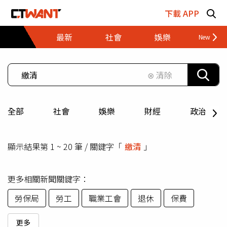
跳至主要內容區塊
下載 APP
最新
社會
娛樂
財經
⊗ 清除
全部
社會
娛樂
財經
政治
顯示結果第 1 ~ 20 筆 / 關鍵字「
繳清
」
更多相關新聞關鍵字：
勞保局
勞工
職業工會
退休
保費
更多