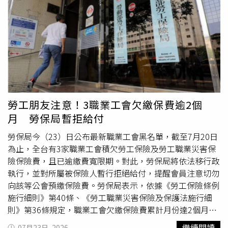
映未來高齡保險監理的核心變化：不再只看年齡，也不只看
院，被依偽造文書罪判刑2個月。對此，蘇律師指出，當人
制式流程，而是要求保險公司真正落實瞭解客戶、商品適合
在死亡的瞬間，其法律上的權利能力、行為能力以及生前對
度、脆弱性評估、資金來源檢核及投保權益保障措施。高齡
他人的委託授權關係便會立即終止歸零。因此，不論死者生
者可以投保，但必須真正理解；金融機構可以銷售，但必須
前是否有口頭交代，或是長期將金融存摺交由特定家屬保
證明適合；業務員可以提供規劃，但不能用投資、節稅、貸
管，親屬在死者離世後均無權繼續以其名義製作文書或辦理
款週轉或保費融資話術模糊保險本質。保險的本質是風險管
金融業務。凡未經合法授權而以先人名義簽名或蓋章提領存
理，不應成為高齡者晚年最大的風險來源。
款，可能構成偽造私文書罪，即便主觀上沒有侵占遺產的惡
意，也無法直接排除刑事責任的成立，僅能作為法官量刑時
爭取減刑的參考依據。為避免觸法，蘇律師建議，家屬應先
勞工朋友注意！3職業工會欠繳保費逾2個
辦理死亡登記並取得除戶謄本，接著向國稅局申報遺產稅，
月 勞保局暫拒給付
順利取得免稅或
繳清
證明書後，再由全體合法繼承人共同至
金融機構簽名辦理繼承提領手續。如此方能確保所有財產處
勞保局今（23）日公布最新職業工會黑名單，截至7月20日
分過程公開透明，不僅符合法規的要求，也能有效防範親屬
為止，全台有3家職業工會積欠勞工保險及勞工職業災害保
間因對財產處置方式產生疑慮而爆發訴訟紛爭。考量到家屬
險保險費，且已逾繳費寬限期。對此，勞保局將依法移行政
辦理喪事確實有急用現金的實際需求，蘇律師提到，目前部
執行，並對所屬被保險人暫行拒絕給付，提醒會員注意切勿
分金融機構已提供彈性的便民應變機制。對於一定金額以下
向該等公會預繳保險費。勞保局表示，依據《勞工保險條例
的存款（如部分銀行規定20萬元以下），在符合相關條件下
施行細則》第40條、《勞工職業災害保險及保護法施行細
可免附國稅局完稅證明，只需經過全體繼承人一致同意即可
則》第36條規定，職業工會欠繳保險費累計月份達2個月
辦理提領；甚至有部分金融機構開放3萬元以下的微額存
者，不得繼續預收保險費。依上開規定，大台南宗教服務職
繼續閱讀
07月23日, 2026