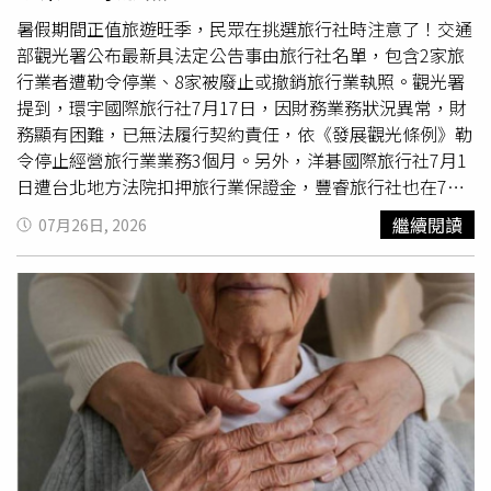
三、有錄音錄影，不代表必然沒有爭議現行法制並非禁止高
元），由於貸款已全部還清，即使扣除仲介費等交易成本，
齡者購買高額保單，而是要求保險公司在招攬、核保、覆審
售屋後仍可實拿約3300萬日圓（約新台幣659萬元）。「沒
暑假期間正值旅遊旺季，民眾在挑選旅行社時注意了！交通
及紀錄留存上採取更嚴格程序。依保險業招攬及核保理賠辦
想到竟然可以賣到這個價格。」和夫坦言，這份估價報告，
部觀光署公布最新具法定公告事由旅行社名單，包含2家旅
法第6條，保險業銷售有解約金之保險商品予65歲以上客戶
成了夫妻決定換屋的重要關鍵。仔細比較後，夫妻最終選擇
行業者遭勒令停業、8家被廢止或撤銷旅行業執照。觀光署
時，原則上應經客戶同意，將銷售過程錄音或錄影，或以電
距離車站步行約5分鐘的一間中古大樓。新家為2房格局，室
提到，環宇國際旅行社7月17日，因財務業務狀況異常，財
子設備留存作業軌跡，並由適當單位或主管人員覆審確認交
內約58平方公尺，購入價格2280萬日圓（約新台幣455萬
務顯有困難，已無法履行契約責任，依《發展觀光條例》勒
易適當性。修正後，保險公司如能依客戶認知或心智功能、
元），不僅設有電梯，浴室、廁所也都配置扶手，十分符合
令停止經營旅行業業務3個月。另外，洋碁國際旅行社7月1
健康狀況、教育程度等客觀事實，建立脆弱性或欠缺辨識不
高齡生活需求。完成購屋後，夫妻仍保留約1000萬日圓
日遭台北地方法院扣押旅行業保證金，豐睿旅行社也在7月3
利投保權益能力之評估標準及保護措施，並報金管會備查，
（約新台幣200萬元）售屋差額，作為退休生活及未來修
日被法務部行政執行署台中分署扣押旅行業保證金；德豐旅
繼續閱讀
07月26日, 2026
即可能不再一律適用高齡錄音錄影或承保前電訪。這代表未
繕、醫療等預備資金，希望讓晚年財務更加穩定。搬進新家
行社、三富旅行社則分別在7月9日、7月16日經主管機關核
來爭議重點，不只是「有沒有錄音錄影」，而是保險公司如
後，每月需負擔管理費及修繕基金共2萬8000日圓（約新台
准解散。●旅行業勒令停業名單（仍勒令停業中之旅行社）
何判斷客戶是否具脆弱性、評估標準是否合理、替代保護措
幣5600元），每年固定資產稅約8萬日圓（約新台幣1.6萬
丹趣淘國際旅行社、環宇國際旅行社●115年經交通部觀光
施是否足以保障投保權益。流程簡化不代表責任減輕。即使
元）。雖然每月居住支出與過去透天住宅相差不大，但生活
署廢止或撤銷旅行業執照名單慶祥旅行社、草屯旅行社、跳
未來部分高資產客戶或保費融資案件可適用較簡化流程，保
便利性卻大幅提升，無論採買、搭車、就醫，都比過去方便
跳島在地日常旅行社、彩虹國際旅行社、休遊旅行社、駿宇
險公司仍須證明客戶具備相應金融商品知識、交易經驗、風
許多。真正讓和夫印象最深刻的，是搬家那一天。他獨自走
旅行社、聖運國際旅行社、威順旅行社●115年旅行業保證
險承擔能力，並已完成適合度與資金來源檢核。因此，有錄
進早已搬空的老房子，一間房、一間房慢慢巡視。客廳、餐
金經扣押或執行之旅行社名單和諧旅行社、路元旅行社、華
音錄影，不代表必然沒有爭議；沒有錄音錄影，也不當然代
廳、孩子曾經居住的房間，到處都是一家四口共同生活的回
達旅行社、洋碁國際旅行社、豐睿旅行社●115年經核准及
表招攬違法。真正關鍵在於：紀錄是否足以還原消費者當時
憶。「這裡承載著我們一家人的人生，說沒有不捨是騙人
主管機關副知解散（註銷稅籍）旅行業名單樂皮旅行社、永
是否理解商品性質、保費來源、解約金、外幣風險、貸款或
的。」他坦言，一度很想把房子一直保留下來，但最後仍說
豐旅旅行社、果實旅行社、耀陽旅行社、非凡之旅旅行社、