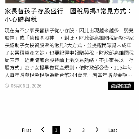
長照支出等不確定因素，讓她產生強烈危機感，因此希望透
過投資增加退休保障。但她也知道丈夫多半不會同意，因此
家長替孩子存股盛行 國稅局揭3常見方式：
選擇隱瞞。隨著時間推移，投資案開始出現異常，分紅停止
小心贈與稅
發放，介紹人也愈來愈難聯繫。當夫妻檢視相關合約後發
現，文件內容模糊不清，根本沒有保本或保證收益條款，懷
現在有不少家長替孩子從小存股，因此出現越來越多「嬰兒
疑可能已落入投資陷阱。根據日本總務省2025年家計調
股神」或「幼稚園股神」，對此，財政部高雄國稅局整理家
查，65歲以上無工作收入的夫妻家庭，每月平均支出比可支
長協助子女投資股票的常見3大方式，並提醒民眾幫未成年
配所得多出約4.2萬日圓，不少家庭需依靠存款維持生活。
子女累積資產之餘，也要記得申報贈與稅。財政部高雄國稅
專家指出，退休焦慮已成為許多中高齡家庭共同面臨的問
局表示，近期隨著台股持續上漲交易熱絡，不少家長以「存
題，也容易讓人誤信高報酬、低風險的投資話術。事件發生
股方式」為子女提早做資產規劃，依財政部公告，115年每
後，夫妻倆已向消費者服務中心及律師尋求協助，希望釐清
人每年贈與稅免稅額為新台幣244萬元，若當年贈與金額超
是否能追回部分資金。同時也重新建立家庭財務管理制度，
過244萬元或直接贈與股票給子女，應依遺產及贈與稅法第
繼續閱讀
06月06日, 2026
包括定期共同檢視帳戶、投資及保險狀況，避免再由單方面
24條規定，贈與人應於贈與日後30日內申報贈與稅。高雄
決定大額資金流向。專家提醒，面對退休規劃，最重要的並
國稅局也說明，實務上父母協助子女投資股票常見3大方
非追求快速獲利，而是夫妻共同掌握家庭財務狀況，對於標
式，分別為「父母匯款給子女購買股票」，屬現金贈與，應
榜「保本」、「穩賺不賠」的投資方案更應提高警覺，以免
以父母匯入之資金為贈與金額；「父母出資替子女購買股
多年積蓄付諸流水。
票」，依遺產及贈與稅法第5條第3款規定，以贈與論，應以
父母之出資額為贈與金額；「父母將持有的股票贈與子
First
1
2
3
Last
女」，屬股票贈與，應以贈與日贈與股票的收盤價，按贈與