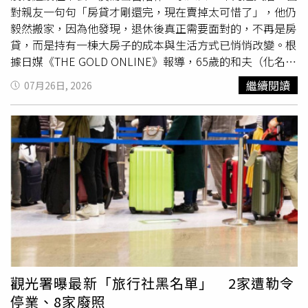
「可領回金額」。壽險保額通常是保險事故發生時的給付金
金額之財產予被繼承人之配偶，前述配偶受贈財產不得作為
對親友一句句「房貸才剛還完，現在賣掉太可惜了」，他仍
額，不等於要保人隨時可領回的金額，也不等於解約金。第
納稅義務人履行該給付義務之財產之規定。（修正條文第17
毅然搬家，因為他發現，退休後真正需要面對的，不再是房
二，把「宣告利率」誤認為「保證報酬」。利率變動型保單
條之1）（三）增訂被繼承人死亡後始經法院判決或與確定
貸，而是持有一棟大房子的成本與生活方式已悄悄改變。根
的宣告利率不是定存利率，也不等於保證投資報酬。消費者
判決同一效力之文書確定為其所有之財產案件之遺產稅申報
據日媒《THE GOLD ONLINE》報導，65歲的和夫（化名）
應看保單利益演算表中保證與非保證部分，以及各年度解約
期間及核課期間起算日規定。（修正條文第23條）（四）修
退休後，每月僅靠18萬日圓年金（約新台幣3.6萬元）生
繼續閱讀
07月26日, 2026
金與保單價值準備金。第三，把「保單借款」誤認為「免費
正申請分期繳納與實物抵繳之要件及分期繳納加計利息之利
活。30年前，他與妻子在郊區購入一棟附庭院的4房兩層樓
拿回自己的錢」。保單借款本質上仍是借款，會產生利息，
率基準，並增訂依本法核准延（分）期繳納、逾期未繳一次
透天住宅，夫妻在這裡養大兩名孩子，也共同度過人生最重
並可能影響保單價值、身故給付，甚至造成停效。保險業招
發單之徵收期間重新起算及繼承人得採多數決方式以遺產存
要的30年。直到前不久，歷經30年繳貸後，房貸終於全部
攬及核保理賠辦法第6條明定，保險招攬不得以誇大不實、
款繳稅之規定。（修正條文第30條）（五）刪除滯納金加徵
清償。原本以為可以無債一身輕地住到老，但隨著子女陸續
引人錯誤或其他不當方式為之，亦不得勸誘客戶解除或終止
方式及繳納期間屆滿30日後仍未
繳清
者移送強制執行規定，
獨立，偌大的房子只剩夫妻兩人居住，生活樣貌早已不同。
契約，或以貸款、保險單借款繳交保險費。115年修正亦明
回歸依稅捐稽徵法第20條規定辦理。（修正條文第51條）
每天打掃兩層樓、整理庭院、修剪樹木，甚至屋頂、外牆、
確要求，保險公司業務員不得支領因不當勸誘客戶向保險公
水電等維護費用，都逐漸成為沉重負擔；夫妻也開始擔心，
司申辦貸款所生報酬。因此，若保險規劃結合貸款、保單借
若再過10、20年，體力衰退後上下樓梯、外出採買及往返
款或保費融資，消費者不能只看保單收益或保障金額，更應
醫院，都可能變成日常難題。「房貸才剛繳完，真的要賣
評估借款成本、還款壓力、利率變動及流動性風險。若業務
嗎？」這個念頭讓和夫猶豫許久。他始終認為，好不容易才
員以「像定存」、「保證獲利」、「六年後一定領回本金」
真正擁有這棟房子，如今出售實在有些可惜，因此遲遲無法
或「貸款利息可由保單收益cover」等話術簡化商品內容，
下定決心。直到夫妻委託房仲估價，事情才出現轉折。估價
觀光署曝最新「旅行社黑名單」 2家遭勒令
即使文件形式齊備，仍可能構成說明義務違反或不當招攬。
結果顯示，這棟房屋市值約3480萬日圓（約新台幣695萬
停業、8家廢照