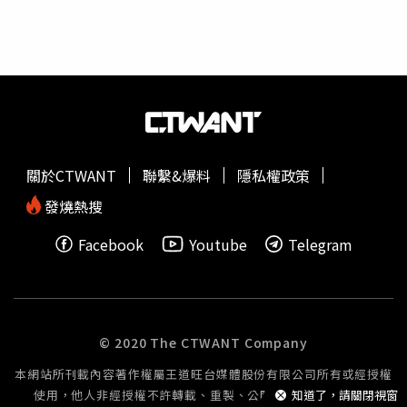
股數計算贈與金額申報贈與稅，並取得贈與稅
繳清
證明書或
免稅證明書等相關文件，始得辦理股票移轉。若以股票贈與
舉例說明，甲父115年2月10日贈與所持有上市A公司股票
1,000股予其子乙君，贈與當日A公司每股收盤價為350元，
贈與金額為35萬元〔350元X1000股〕，甲父115年度贈與
股票雖未超過免稅額244萬元，為了取得免稅證明書以利移
轉，仍應依規定辦理贈與稅申報。最後高雄國稅局提醒，父
母為子女規劃長期存股計畫時，應留存資金往來證明，以備
關於CTWANT
聯繫&爆料
隱私權政策
查核，並留意遺產及贈與稅法相關規定，以免漏報受罰。另
外，高雄國稅局表示，民眾如仍有疑義，可撥打免費服務電
發燒熱搜
話0800-000321洽詢，或至該局網站，利用國稅智慧客服
Facebook
Youtube
Telegram
「國稅小幫手」線上查詢。
© 2020 The CTWANT Company
本網站所刊載內容著作權屬王道旺台媒體股份有限公司所有或經授權
使用，他人非經授權不許轉載、重製、公開播送或公開傳輸。
知道了，請關閉視窗