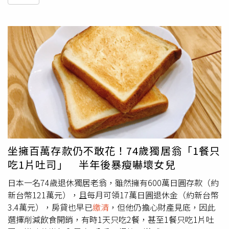
坐擁百萬存款仍不敢花！74歲獨居翁「1餐只
吃1片吐司」 半年後暴瘦嚇壞女兒
日本一名74歲退休獨居老翁，雖然擁有600萬日圓存款（約
新台幣121萬元），且每月可領17萬日圓退休金（約新台幣
3.4萬元），房貸也早已
繳清
，但他仍擔心財產見底，因此
選擇削減飲食開銷，有時1天只吃2餐，甚至1餐只吃1片吐