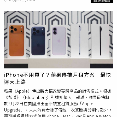
款，允許單一繼承人提出申請，但申請人仍須檢具全體繼承
業工會、基隆市雕刻業職業工會及桃園市公寓大廈管理服務
人簽署同意的切結書，藉此在法規遵循與民眾實務需求之間
職業工會3家職業工會已不得繼續預收保險費。勞保局強
取得適度平衡。此外，若想讓身後財產管理更加順暢並預防
調，工會人員若涉違法情事即移送檢調單位偵辦，侵占保險
家族紛爭，蘇律師建議，民眾可在生前立下合法有效的遺
費行為已犯刑法業務侵占罪，經法院判決將處有期徒刑，並
囑，並於遺囑中明確指定信賴的「遺囑執行人」。這如同為
沒收全數犯罪所得，請工會人員切勿以身試法。勞保局說
家人留下處理財產的合法憑證，當立遺囑人離世後，遺囑執
明，各職業工會每月向會員收取之保險費，如未依《勞工保
行人即可依據法律授權順利接管財產，依法辦理帳戶管理、
險條例》、《勞工職業災害保險及保護法》規定期限彙繳至
遺產稅申報及遺產分配等事項，繼承人便無需因一時心急而
勞保局，其所屬會員被保險人申請各項給付將遭暫行拒絕給
冒險違法取款，也能避免其他親友產生猜忌而提告。最後，
付，影響權益至鉅。另外，為保障勞工權益，被保險人如能
蘇律師特別提醒，處理家族財產與親情事務時不能怕麻煩，
提供已向工會繳納保險費的相關證明（如：繳費收據、匯款
切莫貪圖便利或抱持僥倖心態而嘗試走捷徑。唯有嚴格遵循
單），足資證明其個人應繳之保險費及滯納金已繳納於工
法定流程辦理，並善用遺囑與法律機制，才能真正保護自己
會，勞保局即會發給給付；至於無法提供繳費收據或匯款單
iPhone不用買了？蘋果傳推月租方案 最快
與家人，避免讓處理善後美意演變成刑事罪名，實現圓滿妥
等證明者，則協調其
繳清
個人應負擔部分之保險費後發給，
這天上路
善的身後事安排。
以確保被保險人請領各項保險給付之權益。勞保局進一步補
充，職業工會會員除須關心所屬工會財務運作、積極參與工
蘋果（Apple）傳出將大幅改變硬體產品的銷售模式。根據
會活動及會員大會外，應於繳納保險費時，請工會開具正式
《彭博》（Bloomberg）引述知情人士報導，蘋果最快將
繳費收據並妥善留存，以備日後保障權益之用。工會理、監
於7月28日在美國推出全新裝置租賃服務「Apple
事亦應加強管理監督工會業務，並提供工會會員有關工會財
Upgrade」，未來消費者除了傳統一次買斷與分期付款外，
務管理是否正常運作之相關資訊，共同維護工會及會員權
還可透過月租方式使用iPhone、Mac、iPad及Apple Watch