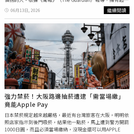
次呼籲，所有人引以為戒，共同遵守交通規則，共同維護良
32萬名追蹤者的旅遊點數達人史黛西羅伯茲（Stacy
繼續閱讀
06月13日, 2026
好的交通環境。
Roberts）表示，她與丈夫每年透過開設新信用卡、累積迎
新禮點數及旅遊回饋，平均可獲得約100萬點紅利點數。她
透露，夫妻兩人近4年來幾乎每年都透過這套方式累積大量
點數，並將點數兌換成機票與飯店住宿，其中僅一次與女兒
前往日本的商務艙來回機票，價值就超過3萬美元（約新台
幣88萬元）。羅伯茲指出，他們夫妻一年大約會申辦12張
新信用卡，目前名下共有16張信用卡，但她從未拖欠卡費，
也從未背負信用卡循環利息。她透露，所有信用卡都設定自
動扣款，信用評分高達832分，屬於美國信用評分中的頂級
等級。她認為，信用卡點數最大的價值來自開卡獎勵，而非
日常消費累積，因此會利用繳稅、房屋修繕、醫療支出或汽
車維修等必要開銷達成開卡門檻，再換取大量旅遊回饋。不
強力禁菸！大阪路邊抽菸遭逮「需當場繳」
過她也強調，這種玩法的前提是絕對不能背負卡債。她坦
竟能Apple Pay
言，美國有大量民眾深陷信用卡債務，因此她的建議只適用
於能夠全額
繳清
帳單、具備良好理財習慣的人。此外，她也
日本禁菸規定越來越嚴格，最近有台灣旅客在大阪，明明依
不建議申辦百貨或賣場聯名卡，而是優先選擇旅遊回饋較高
照店家指示到後門吸菸，結果他一點菸，馬上遭到警方開罰
的信用卡，甚至利用兼職、副業資格申辦商務卡，以提高點
1000日圓，而且必須當場繳納，沒現金還可以用APPLE