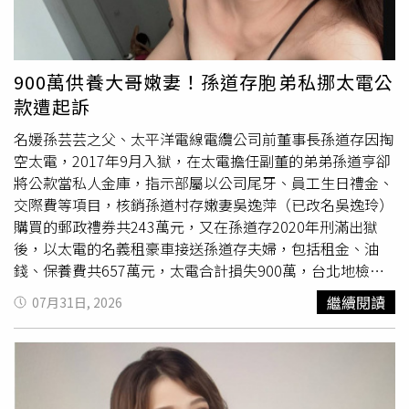
優母親設立的一人經紀公司與Fantagio簽訂經紀服務合約，
透過分配演藝收入，使原本應適用最高45％所得稅率的收
入，改以較低的法人稅率計算，因此認定該公司屬於以節稅
為目的設立的「紙上公司」，並據此追繳相關稅款。對此，
900萬供養大哥嫩妻！孫道存胞弟私挪太電公
車銀優去年4月曾發表聲明，表示尊重國稅廳的調查程序與
款遭起訴
結果，並為避免引發更多爭議，已將相關稅款全數
繳清
。他
也坦言，會更加嚴肅看待此事，若有任何未能充分留意之
名媛孫芸芸之父、太平洋電線電纜公司前董事長孫道存因掏
處，願意承擔所有責任。不過，後續經重新核算後，部分先
空太電，2017年9月入獄，在太電擔任副董的弟弟孫道亨卻
前已繳納的法人稅及加值稅被認定與此次追繳存在重複課稅
將公款當私人金庫，指示部屬以公司尾牙、員工生日禮金、
情形，因此獲得退還。據了解，車銀優最終實際繳納金額約
交際費等項目，核銷孫道村存嫩妻吳逸萍（已改名吳逸玲）
130億韓元，而非最初通知的逾200億韓元。目前租稅審判
購買的郵政禮券共243萬元，又在孫道存2020年刑滿出獄
程序已正式啟動，外界關注審判結果是否將影響國稅廳原有
後，以太電的名義租豪車接送孫道存夫婦，包括租金、油
課稅認定，也將成為韓國演藝圈近年備受矚目的稅務爭議案
錢、保養費共657萬元，太電合計損失900萬，台北地檢署
件之一。
今日偵結，以證交法的特別背信罪起訴孫道亨和時任太電協
繼續閱讀
07月31日, 2026
理林世章。孫道存共有三段婚姻，孫芸芸是他和第二任妻子
何念慈所生，第三任妻子吳逸萍是孫道存國中同學的女兒，
兩人相差32歲、認識50天便閃婚，12年婚姻中孫道存大約2
年8個月都在坐牢，第一次是太電掏空案，2017年9月29日
發監執行，2020年1月1日出獄，第二次則是基金會公益侵