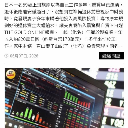
則荷包失血不說，也讓台灣旅客給當地留下壞印象。◎提醒
日本一名59歲上班族原以為自己工作多年、房貸早已還清，
您：吸菸有害健康、吸菸害人害己。 震撼片／日本櫻島火
退休後應能安穩過日子，沒想到在準備退休前檢視家中財務
山狂噴1小時 市區降「灰雨」畫面曝光 伊波拉確診破500例
時，竟發現妻子多年來瞞著他投入高風險投資，導致原本規
醫護人員驚揭「兩防疫破口」 影／多明尼加私人飛機墜毀
劃好的退休資金大幅縮水，讓夫妻倆陷入震驚與自責。日媒
爆炸 機上2人罹難
THE GOLD ONLINE報導，一郎（化名）任職於製造業，年
收入約820萬日圓（約新台幣170萬元），多年來忙於工
作，家中財務一直由妻子由紀子（化名）負責管理。兩名子
女早已獨立生活，房屋貸款也在數年前
繳清
，因此他始終認
繼續閱讀
06月07日, 2026
為家庭財務狀況相當穩健。然而，隨著公司開始說明退休後
再僱用制度，一郎意識到未來收入將明顯下降，決定與妻子
確認家中存款及退休規劃。不料翻閱妻子多年記帳資料時，
卻發現多筆陌生支出，包括「投資資金」、「追加出資」、
「研討會費用」及「介紹人佣金」等項目，金額從數十萬到
上百萬日圓不等。面對丈夫追問，由紀子坦承，幾年前經熟
人介紹參與一項號稱與海外不動產相關的投資計畫。對方宣
稱「本金幾乎不會損失」、「每月都有固定分紅」，起初確
實收到幾筆收益，因此逐漸加碼投入更多資金。由紀子表
示，當時擔心退休後年金不足以支應生活開銷，加上醫療及