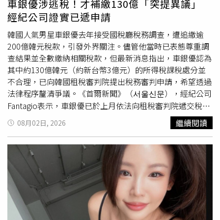
車銀優涉逃稅！才補繳130億「突提異議」
經紀公司證實已遞申請
韓國人氣男星車銀優去年接受國稅廳稅務調查，遭追繳逾
200億韓元稅款，引發外界關注。儘管他當時已表態尊重調
查結果並全數繳納相關稅款，但最新消息指出，車銀優認為
其中約130億韓元（約新台幣3億元）的所得稅課稅處分並
不合理，已向韓國租稅審判院提出稅務審判申請，希望透過
法律程序釐清爭議。《首爾新聞》（서울신문），經紀公司
Fantagio表示，車銀優已於上月依法向租稅審判院遞交稅務
審判申請書，主張國稅廳的所得稅追繳處分有爭議，因此尋
繼續閱讀
08月02日, 2026
求法律審查。經紀公司強調，此舉僅是依照法定程序維護自
身權益，目前案件仍在審理中，不便對外透露更多細節。報
導指出，所謂稅務審判，是韓國納稅人認為稅務機關的課稅
處分違法或不當時，可向租稅審判院提出異議的行政救濟制
度，在審判結果出爐前，並不代表納稅人拒絕繳稅或已被認
定違法。車銀優於2024年接受首爾地方國稅廳高強度稅務
調查，當時遭通知補繳超過200億韓元稅款，創下韓國演藝
圈歷來最大規模的追稅案件之一。稅務機關調查指出，車銀