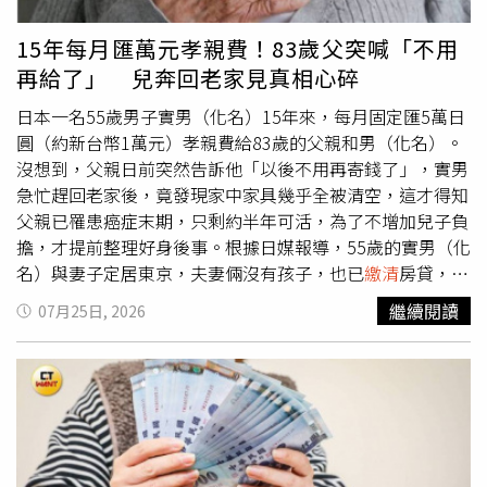
保單借款成本，並基於自由意思投保。四、為什麼不一定能
服自己，「回憶不會因為房子賣掉而消失，真正該留下的是
移動國際旅行社、翔禾旅行社、東福旅行社、康泰旅運社、
撤單全額退費金融消費者若事後想取回資金，法律上須區分
家人，而不是房子本身。」入住新居後，夫妻愈來愈確信當
正一旅行社、德豐旅行社、三富旅行社●自行申報及主管機
15年每月匯萬元孝親費！83歲父突喊「不用
四種情況：一，契約撤銷權。個人二年期以上人身保險契
初沒有做錯決定。生活空間雖然縮小，但打掃更省力，出門
關副知停業、展延停業名單（仍停業中之旅行社）啟程旅行
再給了」 兒奔回老家見真相心碎
約，通常提供要保人自收到保單翌日起算一定期間內(保險
購物、搭車都只需步行，日常生活反而比以前更加輕鬆自
社、米飯旅行社、安美旅行社、享玩旅行社、大來國際旅行
單送達的翌日起算10日內)行使契約撤銷權；若已逾期間，
在。根據日本內閣府《高齡社會意識調查》，雖然年紀愈
社、和成旅行社、百世旅行社、跨海旅行社、星辰旅行社、
日本一名55歲男子實男（化名）15年來，每月固定匯5萬日
不能單純以後悔為由要求撤單全額退費。二，單純解約。契
大，願意搬遷住宅的人愈少，但考慮換屋的主要原因仍以
日暉國際綜合旅行社、迦勒興旅行社、天齊旅行社、金元玉
圓（約新台幣1萬元）孝親費給83歲的父親和男（化名）。
約有效成立時，消費者可依保單條款解約，但通常只能領回
「開始擔心健康與體力」（24.8%）及「覺得目前住宅已不
旅行社、亞洲旅行社、米淇國際旅行社、菲美運通旅行社、
沒想到，父親日前突然告訴他「以後不用再寄錢了」，實男
當年度解約金，不一定等於已繳保費。保單不應被說成解約
適合居住」（18.9%）最多。專家指出，等到體力、判斷力
鉅承旅行社、華夏國際旅行社、本質生活旅行社、歐樂旅行
急忙趕回老家後，竟發現家中家具幾乎全被清空，這才得知
即歸零，但也不能被包裝成「定存」或「保本投資」。三，
開始衰退後，再搬家往往困難許多，因此不少退休族會選擇
社、滙豐旅行社、經典旅行社、華夏大地旅行社、福安旅行
父親已罹患癌症末期，只剩約半年可活，為了不增加兒子負
契約撤銷或無效。若投保時有詐欺、重大錯誤、欠缺行為能
趁身體仍健康時，提前搬往交通便利、生活機能完善的居住
社、亞新國際旅行社、小馬國際旅行社、臺灣國際旅行社、
擔，才提前整理好身後事。根據日媒報導，55歲的實男（化
力或意思能力等情形，可能主張民法上撤銷或無效，但須提
環境。回顧這次人生重大決定，和夫至今仍認為自己做對
新力旅行社、享台灣旅行社、禾群旅行社、金航國際旅行
名）與妻子定居東京，夫妻倆沒有孩子，也已
繳清
房貸，家
出具體證據，例如醫療紀錄、認知評估、招攬錄音、LINE
了。他說，如果再拖到70多歲，無論體力還是心理，都未必
社、世方旅行社、優質旅行社、金昌旅行社、興隆旅行社、
庭年收入約1100萬日圓（約新台幣217萬元），生活無虞，
繼續閱讀
07月25日, 2026
對話、商品文件及資金流向。四，金融消費損害賠償。若金
還有勇氣重新開始。「很多人以為退休後最大的安心，是房
駘翔旅行社、再興國際旅行社、金興旅行社、瑞麒旅行社、
而他唯一放心不下的，就是獨自在老家生活的83歲父親和男
融機構違反適合度義務、說明義務、風險揭露或招攬規範，
貸終於繳完；但我後來才知道，真正重要的是，住的地方是
百科旅行社、大宏旅行社、昇漢旅行社、台灣便利旅行社、
（化名）。實男透露，父親過去與母親共同經營小吃店，15
導致消費者受損，得依法請求賠償。但仍須證明違規行為、
否還適合未來的自己。」
台塑旅行社、中證旅行社、天王遊旅行社2026年7月31日更
年前母親過世後，父親便退休，靠每月約10萬日圓（約新台
損害及因果關係。換言之，現在需要資金或現在不想繳了，
新，路元旅行社有限公司來函說明如下：一、本公司所涉行
幣2萬元）的年金維生，實男擔心父親生活拮据，15年來每
不必然等於金融機構違法；但若業務員曾承諾保證獲利、保
政執行案件，係因勞工保險、全民健康保險等行政執行程序
月固定匯5萬日圓（約新台幣1萬元）作為孝親費，希望減輕
證領回本金、明知現金流不足仍勸誘貸款投保，或未說明解
所致，並非旅行業經營資格異常或無履約能力所致。二、本
父親的經濟壓力。直到最近，父親突然在電話中告訴他「從
約金、匯率風險與保單借款成本，法律評價就會不同。五、
公司已於民國115年7月28日依法
繳清
全部應繳款項，相關
下個月開始，你就不用再寄錢給我了」，面對實男追問原