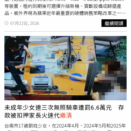
益。
等裝置，租約到期後可選擇升級新機、買斷設備或歸還產
品，被外界視為蘋果近年最重要的硬體銷售策略改革之一。
蘋果傳攜手Klarna推出Apple Upgrade租賃方案，提供升
繼續閱讀
07月22日, 2026
級、買斷或歸還裝置等多元選擇。（示意圖／達志／美聯
社）綜合《彭博》及其他外媒報導，新服務將由蘋果攜手瑞
典金融科技公司Klarna合作，Klarna負責提供融資服務。消
費者完成軟性信用審核後，即可透過Apple Store實體門市
及官方線上商店申辦租賃方案，以較低的月付金額取得裝
置，不必一次支付高額購機費用，也讓換機方式更加彈性。
依目前規劃，iPhone與Apple Watch租期為24個月，Mac及
iPad則為36個月。租約期間，使用者可提前
繳清
剩餘款項、
在合約尚未到期前升級至新機，也可於租約結束後直接買斷
裝置，或將設備歸還，相較現有分期付款方案提供更多選
擇。《彭博》指出，蘋果計畫將Apple Upgrade定位為比現
有分期付款更低月付金額的新方案，並逐步取代既有的
未成年少女連三次無照騎車遭罰6.6萬元 存
iPhone Upgrade Program及一般分期付款服務，未來預計
款被扣押家長火速代
繳清
停止受理上述方案的新用戶申請，將資源集中於全新的租賃
模式。不過，新方案仍有部分限制。Apple Upgrade並未納
台南市17歲劉姓少女，在2024年4月、2024年5月和2025年