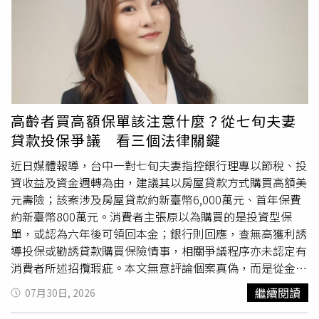
占案，2021年4月13日入獄，同年11月17日因癌症保外就
醫期間病逝。孫道存2016年因欠稅上億元遭行政執行署聲
請管收，只花2小時就
繳清
，傳出這筆錢由太電代墊，當時
擔任時代力量立委的黃國昌為此告發，北檢清查緊盯金流，
才追出孫道存弟弟後續公款私用的弊案。起訴書指出，孫道
亨與林世章身為上市公司高層，濫用職權損害公司利益，依
《證券交易法》特別背信罪提起公訴，並向法院聲請沒收、
高齡者買高額保單該注意什麼？從七旬夫妻
追徵吳逸玲所取得的900萬3850元（243萬餘元現金與657
貸款投保爭議 看三個法律關鍵
萬餘元車輛支出）不法所得。
近日媒體報導，台中一對七旬夫妻指控銀行理專以節稅、投
資收益及資金週轉為由，建議其以房屋貸款方式購買高額美
元壽險；該案涉及房屋貸款約新臺幣6,000萬元、首年保費
約新臺幣800萬元。消費者主張原以為購買的是投資型保
單，或認為六年後可領回本金；銀行則回應，查無高獲利誘
導投保或勸誘貸款購買保險情事，相關爭議程序亦未認定有
消費者所述招攬瑕疵。本文無意評論個案真偽，而是從金融
消費者保護法與保險法制角度，討論高齡者購買高額保單時
繼續閱讀
07月30日, 2026
真正應注意的法律問題：有資產是否代表商品適合？有簽名