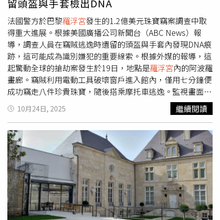
留頭盔與手套檢出DNA
施；對此，他表達慶幸之意。對於
羅浮宮
此次僅有四名嫌犯
涉案且在逃脫時仍帶走八件物品的情況，勞頓描述了那一刻
法國警方於巴黎
羅浮宮
發生的1.2億美元珠寶竊案調查中取
的腎上腺素與刺激感，但同時強調，興奮之後將面對漫長的
得重大進展。根據美國廣播公司新聞台（ABC News）報
追緝與走私、變現等刑事風險。他預測，由於現場遺留的線
導，調查人員在竊賊逃逸時遺留的頭盔與手套內發現DNA痕
索與博物館可能的內部關聯線索，調查人員仍有相當機會查
跡，這可能成為識別嫌犯的重要線索。根據外媒的報導，這
明真相。
羅浮宮
方面與法國警方仍在進行深入調查，力求找
起驚動全球的搶劫案發生於19日，地點是
羅浮宮
內的阿波羅
回失竊文物並釐清犯罪手法與同謀關係。國際間對此類博物
畫廊。竊賊利用電動工具破壞窗戶進入館內，僅用七分鐘便
館文物安全與保護措施的檢討也再度浮上檯面。勞頓最後表
成功竊走八件珍貴珠寶，隨後搭乘摩托車逃逸。監視畫面顯
示，對於這類高曝光度、極具文化與歷史價值的盜竊案，
示，兩名嫌犯身穿黃色施工背心，其中一人戴著安全帽、另
繼續閱讀
10月24日, 2025
「被捕與曝光的風險遠大於短暫得手的利益」，並呼籲公眾
一人以巴拉克拉法帽遮臉，顯示行動經過精心策劃。面對各
和相關單位加強防範與跨國協作，以降低此類事件再次發生
界批評，
羅浮宮
館長勞倫斯德卡爾斯（Laurence des
的可能性。
Cars）22日於法國參議院文化委員會作證時，坦承博物館在
安全防護上存在長期弱點，「我們被打敗了。這起事件對館
方與所有
羅浮宮
愛好者而言，都是沉痛的打擊。」德卡爾斯
指出，雖然館內的警報系統與監視攝影機當時均正常運作，
但阿波羅畫廊外僅設有一台朝西的攝影機，未能覆蓋竊賊破
窗而入的位置。她強調：「我們沒有及時偵測到從外部入侵
的罪犯，這正是我們最大的漏洞。」德卡爾斯同時透露，
羅