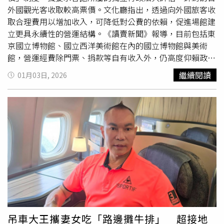
老司機噴淚複習：她真的無敵
外國觀光客收取較高票價。文化廳指出，透過向外國旅客收
取合理費用以增加收入，可降低對公費的依賴，促進場館建
立更具永續性的營運結構。《讀賣新聞》報導，目前包括東
京國立博物館、國立西洋美術館在內的國立博物館與美術
館，營運經費除門票、捐款等自有收入外，仍高度仰賴政府
補助。根據日本財務省資料，11所國立博物館與美術館中，
繼續閱讀
01月03日, 2026
去年有8館的營運費補助金占整體收入超過五成，顯示財政
結構仍偏向公費支撐。文化廳表示，博物館與美術館為服務
外國旅客，投入多語言解說看板、語音導覽等設施，相關成
本逐年增加，導入雙重票價可讓訪日外國人分擔包含多語言
服務在內的合理營運費用。由於場館本身大量使用納稅人資
金，對外國旅客與一般民眾訂定不同票價，較容易取得社會
理解。財務省試算，若實施雙重票價，外國旅客的票價可能
為一般票價的2至3倍。事實上，雙重票價在國際間並非罕
見，埃及金字塔、印度泰姬瑪哈陵等知名景點皆已採行，法
國
羅浮宮
也預計明年1月起，對歐盟以外旅客調高入館費。
除票價調整外，文化廳也要求各館檢討延長開館時間、增加
重點展品展示天數，以提升吸引力並帶動入館人數成長。
吊車大王攜妻女吃「路邊攤牛排」 超接地