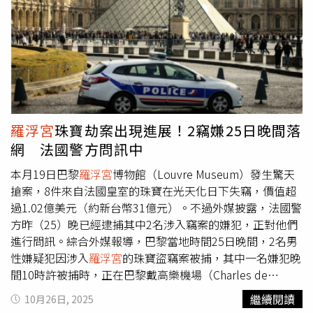
尼省（Seine-Saint-Denis）奧貝維利耶（Aubervilliers）一
帶。雖然警方同步執行多項搜索行動，但巴黎檢方表示，截
至目前仍未尋獲遭竊珠寶。貝庫奧強調，儘管失物未見蹤
影，但隨著搜索與偵訊深入，「案件正在推進，每一步都有
新線索」。她形容整起調查如同「一磚一瓦地堆砌」，正在
逐步鎖定所有涉案成員。竊珠寶多件珍藏於阿波羅藝廊，屬
羅浮宮
最珍貴展品之一。這五名新嫌犯的落網與稍早於10月
25日遭捕的兩名30多歲男子並無直接關聯。該兩人已於29
羅浮宮
珠寶劫案出現進展！2竊嫌25日晚間落
日正式遭巴黎檢方起訴，罪名包括「有組織集團竊盜」與
網 法國警方問訊中
「組織犯罪結社」，並被裁定收押。據檢方透露，兩人已
「部分認罪」，其中一人被認為是實際闖入阿波羅藝廊竊走
本月19日巴黎
羅浮宮
博物館（Louvre Museum）發生驚天
珠寶者。本案因涉及法國國寶級博物館與珍貴文物，引起社
搶案，8件來自法國皇室的珠寶在光天化日下失竊，價值超
會高度關注。參議院文化委員會主席亦質疑
羅浮宮
的保全措
過1.02億美元（約新台幣31億元）。不過外媒披露，法國警
施是否到位。目前警方持續調查各嫌犯角色與珠寶流向，全
方昨（25）晚已經逮捕其中2名涉入竊案的嫌犯，正對他們
案尚未落幕。
羅浮宮
於10月19日驚傳珠寶竊案，警方於巴
進行問訊。綜合外媒報導，巴黎當地時間25日晚間，2名男
黎與周邊地區再逮5名嫌犯，目前全案調查持續中。（圖／
性嫌疑犯因涉入
羅浮宮
的珠寶盜竊案被捕，其中一名嫌犯晚
翻攝自X，@mathrubhumieng）
間10時許被捕時，正在巴黎戴高樂機場（Charles de
Gaulle）準備出境前往北非國家阿爾及利亞（Algeria），被
繼續閱讀
10月26日, 2025
巴黎警方成功攔下。另一名嫌犯也在稍晚於巴黎北部近郊的