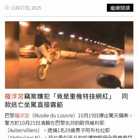
日上午9點半左右發生了一起震驚全球的大膽日間竊案。當
繼續閱讀
11月17日, 2025
時四名竊賊喬裝成工人，使用機械梯從二樓窗戶輕鬆進入博
物館的阿波羅畫廊，並使用角磨機工具打破兩個展示櫃也以
武力支配了在場2名警衛自由，前後竟只花七分鐘時間就偷
走了19世紀法國王室如頭飾、項鍊和耳環等珍貴物品，總價
值折合約35億新台幣。儘管法國警方迅速展開調查，並從竊
賊匆忙逃離時留下皇冠和焚燒不完全的交通工具卡車研判，
這群竊賊其實漏洞百出，並非有組織的犯罪集團，也順利在
幾周內陸續逮捕多名嫌犯，然而關鍵的多數贓物根本已找不
著，此案暴露了
羅浮宮
安全隱憂，也讓世界各地重要博物館
紛紛檢視與優化安全保護計畫，希望不再發生這類憾事。故
宮博物院院長蕭宗煌（圖）坦言故宮文物最佳的避難方式就
是「原地避難」。（圖／CTWant攝影組）然而談到台灣收
羅浮宮
竊案嫌犯「竟是重機特技網紅」 同
藏文物的故宮博物院，劉書彬以立法院教育與文化委員會召
款逃亡坐駕直接露餡
委身分關心，畢竟不只巴黎
羅浮宮
有珍寶，台灣故宮博物院
也持有像翠玉白菜、肉形石、毛公鼎、谿山行旅圖、早春圖
巴黎
羅浮宮
（Musée du Louvre）10月19日爆出驚天竊案，
這些國際珍寶，究竟故宮的文物如何保存，有無防竊計畫？
警方於10月25日清晨在巴黎北郊的歐貝維利耶
若遇到火災、戰爭等緊急事件有無避難場所？故宮博物院院
（Aubervilliers），逮捕1名39歲男子阿布杜拉耶
長蕭宗煌的答案卻嚇壞了大家。蕭宗煌指出，其實故宮博物
（Abdoulaye N），這位看似平凡的前博物館保全與機車特