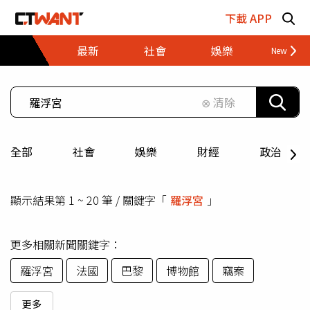
跳至主要內容區塊
下載 APP
最新
社會
娛樂
財經
⊗ 清除
全部
社會
娛樂
財經
政治
顯示結果第 1 ~ 20 筆 / 關鍵字「
羅浮宮
」
更多相關新聞關鍵字：
羅浮宮
法國
巴黎
博物館
竊案
更多