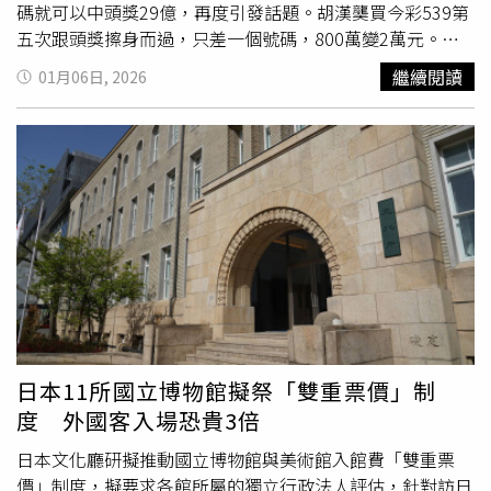
2010年間的電子郵件往來，內容涉及晚餐安排與會面建
碼就可以中頭獎29億，再度引發話題。胡漢龑買今彩539第
議。相關文件曝光後，再度引發外界討論。安德魯是已故英
五次跟頭獎擦身而過，只差一個號碼，800萬變2萬元。
國女王伊利莎白二世之子、現任國王查爾斯三世之弟。查爾
（圖／翻攝自胡漢龑IG）胡漢龑今在社群更新短片，表示不
繼續閱讀
01月06日, 2026
斯三世先前已表示支持相關調查並強調法治原則。按照英國
開心、不開心、不開心，今彩539第五次跟頭獎擦身而過，
法律，公職人員行為失當罪最高可處無期徒刑，而安德魯因
只差一個號碼，800萬變2萬元，扣稅只剩15000多元。此
捲入艾普斯坦案已失去王子頭銜和軍事榮銜，不過依舊保有
外，胡漢龑還透露，還有一次更誇張，3年前在南投竹山買
第8順位王位繼承資格。
威力彩，結果只差一個號碼，就可以中頭獎29億，最後只中
二獎29萬，全部拿去竹山分局發紅包。胡漢龑也表示，繼上
周一(12/29)捐贈花蓮光復鄉一台四輪傳動，今天(1/5)再度
捐贈一台警用巡邏車給新竹縣寶山分駐所，去年共捐了五台
車，取之社會、回饋於社會，有需要幫忙的啟德永遠與你同
在。影片一出，立刻引發許多網友熱議「難得不開心😮」、
「老爸你不缺錢吧」、「爸爸你不缺這八百萬吧」、「爸爸
你錢好多了 沒關係」、「爸！我連四個號碼都沒有」、
「爸爸一天就賺回來了😂」。 在 Instagram 查看這則貼文
日本11所國立博物館擬祭「雙重票價」制
從 Instagram 分享的貼文 更多三立新聞網報導． 晚安小雞
度 外國客入場恐貴3倍
恐被遣送中國！西港監獄證實「出獄時間」 將依法驅逐出
境． 黑男街訪日本爆乳留學生！她自曝只愛「大XX」的男
日本文化廳研擬推動國立博物館與美術館入館費「雙重票
生 脆被神出了． 飯糰大媽11年前是「神獸級AV女優！」
價」制度，擬要求各館所屬的獨立行政法人評估，針對訪日