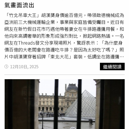
氣畫面流出
「竹北吊車大王」胡漢龑身價逾百億元，帶領啟德機械成為
亞洲前三大機械運輸企業，事業與家庭皆備受矚目。近日有
網友在新竹假日花市巧遇他帶著妻女在牛排路邊攤用餐，和
他向來高調奢華的形象形成強烈對比，掀起網路熱議。一名
網友在Threads發文分享現場照片，驚訝表示：「為什麼身
價百億的大老闆會在路邊吃牛排？是因為太好吃了嗎？」照
片中胡漢龑穿著招牌「東北大花」套裝，低調坐在路邊攤前
享用平價牛排，引來不少民眾側目。貼文隨即引發大量討
繼續閱讀
12月10日, 2025
論，不少網友認為有錢人吃路邊攤並不奇怪，紛紛留言：
「爆富就不能吃滷肉飯嗎？黃仁勳也愛逛夜市」、「覺得好
吃跟財產多寡毫無關聯」、「我爸也愛小吃，這才是真正的
生活」、「有錢只是讓『能選擇』變多，不是只能吃貴
的」。胡漢龑以豪奢形象聞名，曾砸近5億元打造「竹北
羅
浮宮
」豪宅，又斥資20萬元將超跑包膜成「東北大花」風
格。今年8月，他更正式啟用斥資40億元打造的寶山新總部
「白宮」，開放民眾參觀引發關注。他近來也親自率隊前往
花蓮光復投入洪災救援，展現企業家的社會責任。除了身家