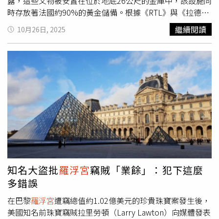
公尺深處的保險庫中。
露，這些文物被安置在位於地底26公尺的金庫中，該設施同
時存放著法國約90%的黃金儲備。根據《RTL》與《拉德佩
什報》（La Dépêche）報導，轉移行動發生在
羅浮宮
阿波
繼續閱讀
10月26日, 2025
羅長廊（Galerie d’Apollon）遭竊五天後。10月19日，四
名歹徒利用停在窗下的升降貨車闖入博物館，成功完成這起
大膽的珠寶搶案。為防止再度發生類似事件，國家與館方採
取「零風險」策略，在尚未完成安全系統漏洞評估前，先行
撤離部分高價珠寶。報導中指出，這批被轉移的藏品包括展
於阿波羅長廊的「王室珠寶」（Bijoux de la Couronne）及
博物館內其他展區的珍貴首飾。法國銀行與
羅浮宮
皆拒絕對
此次轉移行動發表任何評論，也未說明何時可能重新展出。
根據消息來源，這類規模的文物轉移極為罕見。過去僅有達
文西（Léonard de Vinci）估價逾6億歐元的《手稿冊》
（Carnets de Léonard de Vinci）曾被安置於同一金庫中。
《拉德佩什報》進一步指出，這起盜竊案的調查由巴黎地區
知名大盜批
羅浮宮
竊賊「業餘」：犯下這麼
司法警察局（Direction régionale de la police judiciaire
多錯誤
parisienne，DRPJ）下屬的打擊匪徒旅（Brigade de
répression du banditisme，簡稱BRB）及文化財物流通打
在巴黎
羅浮宮
遭竊總值約1.02億美元的珍貴珠寶案發生後，
擊辦公室（Office de lutte contre le trafic de biens
美國知名前珠寶竊賊拉里勞頓（Larry Lawton）向媒體發表