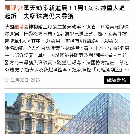
定罪。他被控在2019年拘留期間損壞牢房鏡子與房門，並
在巴黎北部的塞納-聖但尼省（Seine-Saint-Denis），這是1
羅浮宮
驚天劫案新進展！1男1女涉嫌重大遭
原定在11月初於巴黎北部博比尼（Bobigny）地方法院審理
個低收入地區。」法國內政部長紐涅茲（Laurent Nunez）
起訴 失竊珠寶仍未尋獲
的案件，如今也因媒體關注度過高、審理環境不「平靜」而
接受LVMH旗下的《巴黎人報》（Le Parisien）採訪時則指
被延期。其辯護律師卡瓦耶（Maxime Cavaillé）強調，辯方
出，目前仍在逃的最後1名嫌犯，極有可能就是這起劫案的
法國
羅浮宮
博物館上月發生驚天劫案，價值1.02億美元的珠
將「極度謹慎地維護無罪推定原則」，並全力捍衛當事人的
主謀。對此，法國媒體也普遍推測，這批竊賊其實是業餘人
寶遭竊。巴黎檢方宣布，2名嫌犯已遭正式起訴，使案件被
隱私與基本權益。巴黎檢察官貝庫奧（Laure Beccuau）則
士，因為他們在逃亡途中竟不小心摔落了最貴重的珠寶之
告增至4人。其中，37歲男子被控有組織竊盜，38歲女子則
透露，嫌犯對警方供述不多，但「部分承認」參與了
羅浮宮
一，也就是由黃金、祖母綠與鑽石打造的歐仁妮皇后
涉協助犯，2人均否認涉案並被羈押候審。此外，先前2名男
竊案。另有1名上週被捕的同案嫌疑人，曾與他在2014年珠
（Empress Eugenie）皇冠，並在現場留下犯案工具、手套
子已部分認罪，其中1人試圖逃往阿爾及利亞時被捕。目前
寶搶案中一同被判刑。貝庫奧進一步指出，這些嫌疑人的背
與其他物品，甚至來不及縱火燒毀搬運卡車以掩蓋行蹤。劫
警方尚未尋獲失竊珠寶。路透社報導，法國檢方指出，該名
景「與典型的有組織犯罪專業分子並不相符」，暗示他們可
案發生1週後，警方隨即逮捕2名涉嫌闖入
羅浮宮
的男子，其
37歲男子過去涉及多起竊盜案，這次被控「有組織竊盜」與
能只是被某位不明幕後主使所僱用，這一說法也引發媒體揣
中1名是34歲的阿爾及利亞裔男子，自2010年起居住於法
「犯罪共謀」；38歲女子則被控「協助有組織竊盜」及「犯
繼續閱讀
11月02日, 2025
測。
國，在企圖登機返回阿爾及利亞時被捕；另1名39歲男子則
罪共謀」。2人於10月29日與其他3人一同被捕，但後3人已
已因加重竊盜案件接受司法監督。2人皆住在巴黎北部的奧
被釋放。至於2名新嫌犯目前被羈押候審，均否認涉案。雖
貝維埃（Aubervilliers），並已「部分承認」涉案。10月29
然檢方未透露更多細節，但法媒報導，該名女子來自巴黎北
日，警方再逮捕2名新嫌犯，1名37歲男子與其38歲女友，
郊的拉庫爾訥夫（La Courneuve），該地為當地治安及貧
並於11月1日正式起訴。貝庫歐表示，根據DNA鑑定，這名
困問題嚴重的區域。目前相關調查仍在進行中，法國警方尚
37歲男子極可能是4人搶案小組的其中1員。他有多達11次
未尋回任何被盜珠寶。另一方面，先前已有2名男子遭起
前科，涉及交通違規、加重竊盜以及企圖破壞自動提款機等
訴，分別為1名34歲阿爾及利亞裔男子及1名39歲法籍男
罪名。該男子與女友同居並育有子女，而他與先前被捕的另
子。其中，前者在試圖登機前往阿爾及利亞時被捕，後者則