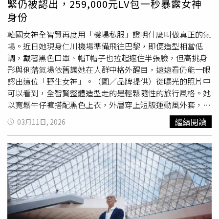
緊仍被認出，259,000元LV包一秒暴露女神
與徐亞英共同建構衛武營管風琴的劉信宏、高雄市交響樂團
身份
定音鼓首席陳又誠、單簧管首席莊維霖、台江管樂團團長許
永慶，以及鋼琴家與作曲家林弘韜，與電影中全球頂尖樂手
韓國女神全智賢再度用「機場私服」證明什麼叫做真正的氣
的演出交織成完整樂音。專輯亦收錄法國大提琴家Cyrille
場。近日她現身仁川機場準備飛往巴黎，即便造型相當低
Tricoire於徐亞英設計的白遼士歌劇院的錄音。電影聲音於
調，戴著黑色口罩、帽T帽子也拉起遮住半張臉，但高挑身
布拉格與混音師Vojtěch Zavadil共同完成臺灣少見的7.1高
形與俐落氣場依舊讓她在人群中格外醒目，遠遠看仍能一眼
規格製作。專輯版本由林弘韜重新混音，並與南藝大教授、
認出這位「野生女神」。（圖／品牌提供）從曝光的照片中
錄音師金皓哲合作完成母帶後製，呈現徐亞英心中理想的殘
可以看到，全智賢整體造型走的是輕鬆隨性的旅行風格。她
響與音色，完整保留衛武營錄製時的原音。裝幀由設計師田
以寬鬆牛仔褲搭配黑色上衣，外層穿上短版運動風外套，藍
修銓操刀，以文字作為聲波載體，透過字級、濃淡與排列變
色帽T帽子拉起後更增添休閒感，整體造型看似簡單卻充滿
繼續閱讀
03月11日, 2026
化，模擬聲音在建築空間中的擴散與回盪。整張專輯情緒細
層次感，也讓她標誌性的高挑比例更加突出。而真正讓人一
膩內斂，如公路之旅般陪伴徐亞英人生的最後一段里程。從
眼鎖定的，則是她手上提著的Louis Vuitton Capucines MM
簡單的鋼琴音符到氣勢萬千的管風琴，與建築空間交織，帶
Souple手袋。這款包以粒面小牛皮打造，內襯採用柔軟麂
來非凡音樂體驗。
皮材質，搭配細緻金色金屬件與經典LV標誌扣環，低調卻充
滿高級質感，也成為整體造型的精品亮點。Louis Vuitton
Capucines MM Souple手袋 / 259,000元。（圖／品牌提
供）腳上則搭配Sneakerina球鞋，鞋面飾有Louis Vuitton
Monogram圖紋，側邊點綴LV標誌，兼具舒適與時尚感，也