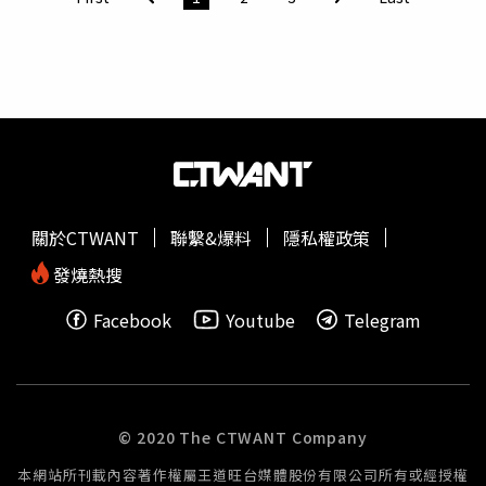
員正同步展開追查，試圖阻止贓物被分拆出售。目前
羅浮宮
案件包括利摩日的阿德里安杜布什國家博物館、巴黎自然史
已重新開放大部分展區，但阿波羅畫廊仍因調查需要暫時封
博物館與薩朗市的雅克希拉克總統禮物博物館。警方尚未確
閉。儘管發生重大竊案，館內依舊湧入大批遊客。德卡爾斯
認這些案件是否互相關聯。朗格勒市政府強烈譴責這起竊
最後表示：「這場事件讓我們清楚看到
羅浮宮
的脆弱與責
案，並宣布在博物館安全系統升級完成前，將聘請私人保全
任，我們必須讓它變得更安全，並恢復公眾的信任。」
公司進行夜間監控。館方目前已暫時閉館，警方正持續追查
竊賊行蹤與贓物流向。
羅浮宮
方面則在案發三天後重新開
放，但被竊的阿波羅畫廊仍維持關閉。法國文化界對連串竊
案表示震驚，呼籲政府加強全國博物館的安全防護，防止珍
貴文物再度流失。
關於CTWANT
聯繫&爆料
隱私權政策
發燒熱搜
Facebook
Youtube
Telegram
© 2020 The CTWANT Company
本網站所刊載內容著作權屬王道旺台媒體股份有限公司所有或經授權