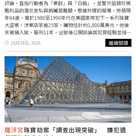
culturels，簡稱OCBC）共同負責。巴黎檢察官蘿爾・貝庫
評論，直指行動者為「業餘」與「白痴」，並警示這類珍稀
奧（Laure Beccuau）表示，警方已從現場收集超過150份
戰利品的潛在走私與銷贓是難題。根據外媒的報導，勞頓現
指紋與DNA痕跡，目前正由技術單位分析，至今尚無任何嫌
年64歲，曾於1980至1990年代在美國東岸犯下一系列珠寶
犯落網。《RTL》的報導指出，遭竊的八件歷史珠寶估計總
大盜案，涉案店家逾25家，贓物估計約1,800萬美元。他後
值高達8,800萬歐元。知情人士形容，歹徒行動精確且迅
來被捕入獄，服刑11年，出獄後公開談論其犯罪經驗並接受
速，在白晝以升降貨梯闖入阿波羅長廊後不到數分鐘便離開
媒體採訪。對於
羅浮宮
一案，勞頓表示，即便盜賊成功帶走
繼續閱讀
10月24日, 2025
現場，手法堪比電影情節。
羅浮宮
方面雖未公開回應，但內
部分珍品，要想將這類獨一無二、具高度識別性的珠寶順利
部人士透露，博物館管理層與文化部在事發後即召開連續會
脫手和走私出境，並非易事。勞頓批評此次行動失誤頻頻，
議，決議暫時撤離館內高價珠寶展品，避免再度成為竊賊目
指出匪徒在逃逸過程中留下手套、遺失或損毀了某些文物，
標。法國銀行的金庫自19世紀以來一直是國家級文物與貴金
並嘗試焚毀作案工具以銷毀證據，但未能完全成功。他認為
屬的最高安全保管處，除儲存黃金外，也因具備抗震、抗爆
這些疏漏很可能讓警方追查到線索，「犯下這麼多錯誤的
與恆溫恆濕條件，成為暫時保護珍稀藝術品的選項。此次
羅
人，通常會被抓到」。在談及如何處理貴重珠寶以便逃離或
浮宮
的珠寶轉移，象徵國家對文物安全防護進入最高戒備等
變現時，勞頓強調，對於專業竊賊而言，處理與銷贓是整個
級，並揭示法國文化資產保護機制面臨的壓力與挑戰。
作案中最關鍵也最棘手的部分；而對於經驗不夠的劫匪，將
面臨高度風險。他並提醒，
羅浮宮
的珠寶因其稀有性和可識
別性，無論是拆解還是分散銷售，都會增加被識別與追查的
機會。勞頓回顧自己過往犯案時的周密規劃與行事風格，指
出他曾經花費數週甚至數月蒐集情報，但最終只選取少數目
羅浮宮
珠寶劫案「調查出現突破」 嫌犯遺
標下手。他亦坦承過去有些計劃極為激進，幸而未付諸實