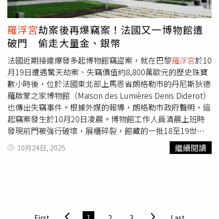
浮宮
部分建築的基礎設施老化，導致現代化安全設備難以全
面安裝，「大規模修繕工程從40年前就開始，但只完成了一
半。」德卡爾斯建議政府考慮在館內設立警察局，以強化安
羅浮宮
劫案後再爆竊案！法國又一博物館遭
全防護。根據館方資料，被盜的八件珠寶中包括屬於瑪麗王
破門 偷走大量金、銀幣
后與奧坦絲王后的兩頂冠冕。其中一頂為拿破崙三世於
1853年為歐仁妮皇后婚禮特製的珍珠鑽石冠冕，共鑲有逾
法國近期接連爆發多起博物館竊盜案，就在巴黎
羅浮宮
於10
1300顆鑽石與200餘顆珍珠。另一頂則以藍寶石與1083顆
月19日遭遇驚天劫案、失竊價值約8,800萬歐元的歷史珠寶
鑽石組成。德卡爾斯透露，竊賊在試圖將其中一頂皇冠從展
數小時後，位於法國東北部上馬恩省朗格勒市的丹尼斯狄德
示櫃裂縫中取出時，導致部分珠寶受損。警方隨後在博物館
羅啟蒙之家博物館（Maison des Lumières Denis Diderot）
外找回被壓碎的皇冠，目前已交由
羅浮宮
修復部門進行修
也傳出失竊事件。根據外媒的報導，朗格勒市政府聲明，這
復，「修復工程雖精細，但並非不可能完成。」巴黎檢察官
起竊案發生於10月20日凌晨。博物館工作人員清晨上班時
勞雷貝庫奧（Laure Beccuau）表示，目前已有四名主要嫌
發現前門被強行破壞，展櫃碎裂，館藏的一批18至19世紀
疑人接受調查，但警方不排除有更多共犯。她強調，這起案
金銀幣遭竊。警方初步調查顯示，竊賊犯案有計劃且手法專
繼續閱讀
10月24日, 2025
件極有可能涉及「有組織犯罪」，但同時不排除內部人員參
業，僅挑走部分高價值展品，其他文物則未受損。被盜物品
與的可能性。法國文化部長拉奇達達蒂（Rachida Dati）則
是博物館的重要珍藏，包含1633枚銀幣與319枚金幣，總價
指出，竊賊「顯然非常熟悉館內結構，行動高度專業」。她
值約9萬歐元。這批硬幣於2011年博物館整修時被工人意外
強調，政府將全力追緝涉案人員，避免被盜珠寶遭拆解或走
發現，後來被納入常設展覽，象徵法國啟蒙時期的歷史遺
私。法國總統馬克宏已下令全國警力投入追捕行動，誓言將
產。當局指出，自九月以來，法國多間博物館陸續成為竊賊
逮捕「襲擊我們珍視文化遺產」的兇手。據了解，數百名警
目標，失竊物包括珠寶、金塊及中國瓷器等高價文物。近期
First
1
2
3
Last