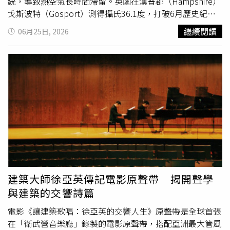
統，導致熱空氣長時間滯留。英國在漢普郡（Hampshire）
戈斯波特（Gosport）測得攝氏36.1度，打破6月歷史紀
錄，並超越1957年攝氏35.6度的紀錄。值得擔憂的是，這
繼續閱讀
06月25日, 2026
項數據出現在英國氣象局（Met Office）僅第2次發布極端
高溫警報之後。在歐洲大陸，情況更加嚴峻。巴黎氣溫攀升
至攝氏40.9度，而法國數日前才剛經歷近80年來最熱的1
天，西南部城鎮皮索斯（Pissos）更出現攝氏44.3度的極端
值。法國氣象局（Météo-France）指出，這樣的條件與
2003年造成約8萬人死亡的熱浪具有相似性，並警告高溫可
能延續並擴大影響範圍。義大利衛生部也對佛羅倫斯
（Florence）、米蘭（Milan）、羅馬（Rome）、都靈
（Turin）與維羅納（Verona）等16座城市發布最高等級熱
浪警報，並預測熱勢將在27日至28日達到峰值。西班牙則
通報2起疑似熱衰竭死亡案例，均為高齡者，在連日超過攝
氏40度的環境中不幸身亡。死亡風險並不僅限於極端高溫。
建築大師徐亞英傳記電影原聲帶 揭開聲學
法國當局指出，自熱浪開始以來，已有至少48人因溺水身
與建築的交響詩篇
亡，另有2名幼童因車內高溫死亡。在英國，數百所學校關
閉或縮短課程，倫敦（London）多條地鐵與通勤鐵路出現
電影《讓建築歌唱：徐亞英的交響人生》原聲帶是全球首張
延誤或減速運行，部分威爾斯（Wales）列車甚至取消。倫
在「衛武營音樂廳」錄製的電影原聲帶，搭配亞洲最大管風