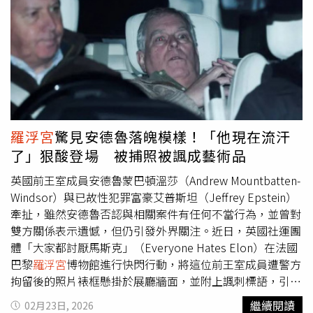
的交響人生》在高雄衛武營國家藝術文化中心舉辦首映會，
帶領觀眾走進已故國際建築聲學大師徐亞英的世界。（圖／
牽猴子提供）《讓建築歌唱～徐亞英的交響人生》由導演楊
守義歷時多年拍攝，提到徐亞英不只是研究「聲音」的工程
師，而是帶領人們重新「聽見」世界的人。徐亞英生前總
說：「聲音不是科技的附屬品，而是人類感知世界的方
式。」導演楊守義也提到徐亞英對於自己作品的熱衷程度：
「徐亞英老師曾經看著自己的建築，一直往後退一直往後
羅浮宮
驚見安德魯落魄模樣！「他現在流汗
退，最後被一輛私人的車直接撞過去，老婆當時也是很擔
了」狠酸登場 被捕照被諷成藝術品
心，還好最後化險為夷。」值得一提的是，當紀錄片在這座
「會呼吸的音樂廳」中放映，彷彿讓徐亞英的人生與建築理
英國前王室成員安德魯蒙巴頓溫莎（Andrew Mountbatten-
念在空間裡再次共鳴，導演楊守義也在現場分享，許多人乍
Windsor）與已故性犯罪富豪艾普斯坦（Jeffrey Epstein）
看「建築聲學」以為題材很硬，但其實電影有溫度、有知識
牽扯，雖然安德魯否認與相關案件有任何不當行為，並曾對
也有情感；走進戲院，觀眾就能更直觀地理解什麼是「擴
雙方關係表示遺憾，但仍引發外界關注。近日，英國社運團
散」、什麼是「殘響」，將看似不可變的公式轉化為各種空
體「大家都討厭馬斯克」（Everyone Hates Elon）在法國
間尺度都能成立的聲音解方，甚至讓一處場域成為帶動地方
巴黎
羅浮宮
博物館進行快閃行動，將這位前王室成員遭警方
的文化節點；他更邀請觀眾成為「擴散人」，一起把徐亞英
拘留後的照片裱框懸掛於展廳牆面，並附上諷刺標語，引發
生命留下的美好殘響持續傳遞出去。同時，楊守義也特別感
國際關注。金色畫框搭配標語《他現在流汗了》，在館內形
繼續閱讀
02月23日, 2026