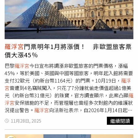
博物館，並在短短7分鐘內盜走估值約1.02億美元（約合新
台幣3.1億元）的珠寶後成功逃逸，導致外界質疑博物館的
安全基礎設施存在漏洞。如今
羅浮宮
表示，他們將針對11月
發生的漏水問題進行內部調查。漏水原因據悉為暖通空調系
統（heating and ventilation system）中的1個閥門被意外
打開，導致水滲入存放書籍的莫里安廳（Mollien Wing）天
羅浮宮
門票明年1月將漲價！ 非歐盟旅客票
花板。館方補充，這套「完全過時」的系統已停用數月，原
價大漲45％
定自2026年9月開始進行汰換工程。斯坦伯克稱，受損的文
件將「先進行乾燥，之後送往裝訂師處修復，再重新上
巴黎
羅浮宮
今日宣布將調漲非歐盟旅客的門票價格，漲幅
架。」此外，
羅浮宮
於11月下旬宣布，將調高大部分非歐盟
45%，等於美國、英國與中國等國旅客，明年起入館將需要
旅客的門票價格，包括美國、英國與中國的遊客等。調整後
支付32歐元（約新台幣1164元）的門票。10月19日，
羅浮
的票價為32歐元（約合新台幣1,161元）。館方表示，這項
宮
曾遭到4名竊賊闖入，只花了7分鐘就偷走價值超過1億美
45%的漲幅旨在使年度營收增加最多達2,300萬美元，以用
元（約新台幣31億元）的珠寶，官方調查顯示，此案凸顯
羅
於結構改善工程。
羅浮宮
在2024年共接待870萬名訪客，其
浮宮
安保措施的不足，而管理層也曾經多次對館內的維護狀
中69%為外國旅客。
況提出警告。
羅浮宮
向法新社表示，自2026年1月14日起，
歐盟、冰島、列支敦士登與挪威以外的旅客，
羅浮宮
票價將
繼續閱讀
11月28日, 2025
從22歐元（約新台幣800元）調漲至32歐元，漲幅約45%，
預計每年可增加約2000萬歐元（約新台幣7.2億元）的收