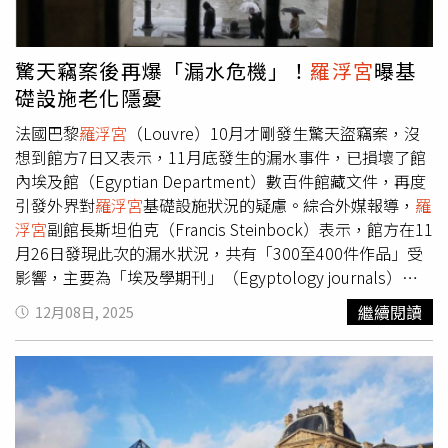
驚人，他的家庭狀況也常成為話題。外界好奇他如何擁有4
位「老婆」與14名子女。對此，胡漢龑過去受訪時親自澄
清，自己早已與法律上的配偶離婚，身分證配偶欄空白超過
驚天竊案後再爆「漏水危機」！
羅浮宮
曝基
20年，並未違反重婚規定。他表示，雖未再登記結婚，但與
礎設施老化隱憂
身邊女性的關係皆為「合法生子、合理相處」。 日本爆7.2
強震！青森震度6強 發布海嘯警報 臥床逾10年！蔡英文重
法國巴黎
羅浮宮
（Louvre）10月才剛發生驚天盜竊案，沒
要左右手離世 傳昨辦告別式 蔬菜、豆腐、花生粉全出事！
想到館方7日又表示，11月底發生的漏水事件，已損壞了館
富樂、雅香、辛殿都上榜
內埃及館（Egyptian Department）數百件館藏文件，再度
引發外界對
羅浮宮
基礎設施狀況的疑慮。綜合外媒報導，
羅
浮宮
副館長斯坦伯克（Francis Steinbock）表示，館方在11
月26日發現此次的漏水狀況，共有「300至400件作品」受
影響，主要為「埃及學期刊」（Egyptology journals）與
供研究人員使用的「科學文獻」（scientific
繼續閱讀
12月08日, 2025
documentation）。斯坦伯克指出，受損的文件年代多為19
世紀末至20世紀初，屬「極為實用」但「並非獨一無二」。
他強調：「沒有任何文化遺產等級的文物遭到破壞。目前我
們尚未在這些館藏中發現不可逆或永久性的損失。」該起事
件發生在10月19日法國王室珠寶盜竊案後不久，當時由4人
組成的竊盜集團在光天化日下突襲這個全球參觀人數最多的