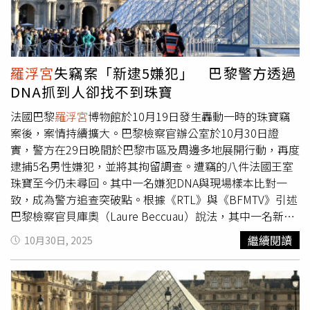
1名男子也曾因2015年同一宗搶案而被定罪。至於嫌犯女
原因加重竊盜案受司法監督。2人均居於巴黎北部的奧貝維
友，她的DNA痕跡也被發現在搬運卡車中，但檢方指出，這
利耶（Aubervilliers），並已部分承認涉案。這起震驚國際
些痕跡可能是間接轉移所致，可能來自他人或被放入車內的
的
羅浮宮
珠寶劫案發生於2週前。當時2名戴著頭套的竊賊利
物品。檢方補充，這對情侶都否認參與搶案。根據《商業調
用搬運升降機進入博物館2樓窗戶，持電動工具砸碎展示
羅浮宮
失竊案「新逮5嫌犯」 巴黎警方透過
頻電視台》（BFM TV）報導，當女子得知自己將繼續被拘
櫃，奪走價值超過1億美元的珠寶後，由2名共犯駕駛機車接
DNA抓到人卻找不到珠寶
留時，情緒崩潰痛哭。她的律師索倫提諾（Adrien
應逃逸。巴黎檢方強調，將持續追查幕後策劃者與被盜珠寶
Sorrentino）向電視台表示，當事人否認所有指控，律師將
下落，誓言揪出整個犯罪集團。
法國巴黎
羅浮宮
博物館於10月19日發生轟動一時的珠寶竊
考慮提出上訴。當被問及目前是否已逮捕4名搶匪中的3人
案後，案情持續擴大。巴黎檢察官辦公室於10月30日證
時，貝庫歐僅表示：「至少還有1人尚未落網。」且並未排
實，警方在29日晚間於巴黎市區及周邊多地展開行動，再度
除還有其他共犯可能。據檢方透露，與這對情侶同日被捕的
逮捕5名男性嫌犯，並將其拘留調查。遭竊的八件法國王室
另外3人已於10月29日獲釋，未被起訴。
珠寶至今仍未尋回。其中一名嫌犯DNA與現場樣本比對一
致，成為警方追查突破點。根據《RTL》與《BFMTV》引述
巴黎檢察官貝庫奧（Laure Beccuau）說法，其中一名新被
捕嫌犯早已是調查人員鎖定目標，警方透過遺留在現場的
繼續閱讀
10月30日, 2025
DNA與其建立關聯。「他是我們一直在追蹤的對象」，貝庫
奧指出，其他4人則可能知情案情發展，有助調查掌握整體
犯案結構。遭竊文物為法國王室珠寶，價值難以估量，目前
仍未尋回。此次逮捕行動地點分布於巴黎及近郊塞納－聖但