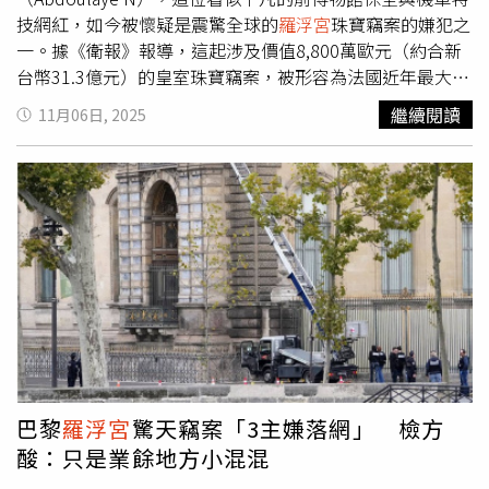
院館藏並沒有特別請人估價造冊，畢竟文物是無價的，但故
技網紅，如今被懷疑是震驚全球的
羅浮宮
珠寶竊案的嫌犯之
宮不論是位在嘉義縣太保市的南院或台北市士林區的院本
一。據《衛報》報導，這起涉及價值8,800萬歐元（約合新
部，都有24小時人力盯住監視器，監視器全方位照遍各處更
台幣31.3億元）的皇室珠寶竊案，被形容為法國近年最大
是不需要多說，且每個月都會校正，監控沒有問題。劉書彬
膽、最戲劇化的藝術品盜竊事件之一。根據法國司法單位透
繼續閱讀
11月06日, 2025
也舉位於士林的故宮博物院院本部坐落處為例，直指院本部
露，阿布杜拉耶出生於歐貝維利耶，案發6天後他隨即在家
坡地不遠處就有加油站，若是發生火災等意外，後果恐怕不
中被捕，目前面臨「組織性竊盜」與「犯罪共謀」的指控。
堪設想。蕭宗煌則回應，其實轄區消防隊都有與故宮合作，
該起竊案發生在10月19日，1個由4人組成的犯罪團伙，利
南院與院本部都有一年兩次的安全演練，有成熟的避難計
用1輛附有雲梯與貨運升降機的被竊卡車，直接攀上博物館
畫。但蕭宗煌也坦言，故宮現有場域已是全台保存文物最適
阿波羅長廊（Apollo Gallery）的窗戶，展開不到7分鐘的
合之處，因此無論是防竊或防災計畫中，都沒有任何要把文
快閃式行動。2名成員打破未上鎖的窗戶與2個展示櫃，搶走
物移到他處避難的想法，必須就地掩護為上策，不過「國立
8件珍寶後，搭乘由另外2人駕駛的摩托車離開現場。被竊的
故宮博物院災害緊急應變作業要點」中，無論是6小時、24
珠寶包括拿破崙一世（Napoleon I）贈與其第2任妻子瑪麗
小時、7天、14天、30天不同程度的應變措施故宮都已經做
路易絲（Marie Louise）的祖母綠鑽石項鍊，以及1頂鑲有
好完整配套，也時時演練，處理是相對審慎成熟，請各界放
212顆珍珠與近2,000顆鑽石的皇冠，據稱屬於拿破崙三世
心。劉書彬強調，2022年時任故宮院長吳密察早就講說要
（Napoleon III）之妻歐仁妮皇后（Eugénie de
優化故宮遇到危難的打包疏散計畫，如今3年一晃眼過去，
Montijo）。調查人員表示，目前尚未尋獲被竊珠寶，但在
巴黎
羅浮宮
驚天竊案「3主嫌落網」 檢方
國家文物撤離居然沒個第二安置處，「佛系」至此實在是令
現場發現的證物，包括手套、高能見度背心與金屬切割機
酸：只是業餘地方小混混
人憂心。她重申，文化資產不只是地球的寶藏，也是歷史重
上，檢測出阿布杜拉耶的DNA。多家媒體因此報導，他極可