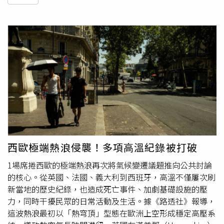
西歐極端熱浪侵襲！多項高溫紀錄被打破
1場席捲西歐的極端熱浪再次將氣候變遷議題推向公共討論
的核心。從英國、法國、義大利到西班牙，高溫不僅屢次刷
新當地的歷史紀錄，也造成死亡事件、加劇基礎設施的壓
力，同時干擾民眾的日常活動及生活。據《路透社》報導，
這波熱浪最初以「熱穹頂」型態在歐洲上空形成穩定高壓系