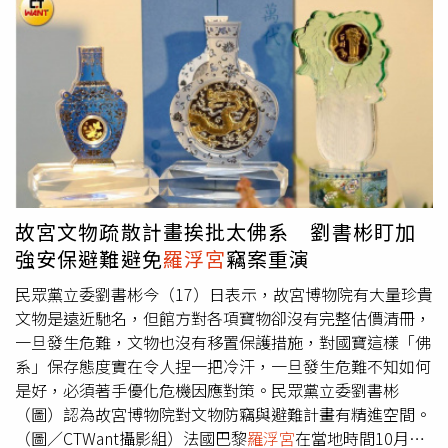
入，用來改善的館內的結構設備問題。根據
羅浮宮
2024年
度報告顯示，全年訪客達870萬人，外國遊客占比高達
69%，其中美國人最多，中國旅客排第3，等於觀光客是
羅
浮宮
重要的收入來源。不過，
羅浮宮
工會不滿此做法，認為
取消「所有國籍統一票價」會讓旅客覺得不公平。另外，法
國民主勞工聯盟（CFDT）也警告「不同國籍的旅客可能會
認為這是歧視」，也擔心
羅浮宮
員工將因查驗旅客國籍而承
受更多工作量。
故宮文物疏散計畫挨批太佛系 劉書彬盯加
強安保避難避免
羅浮宮
竊案重演
民眾黨立委劉書彬今（17）日表示，故宮博物院有大量珍貴
文物是遠近馳名，但館方對各項寶物卻沒有完整估價清冊，
一旦發生危難，文物也沒有移置保護措施，對國寶這樣「佛
系」保存態度實在令人捏一把冷汗，一旦發生危難不知如何
是好，必須著手優化危機因應對策。民眾黨立委劉書彬
（圖）認為故宮博物院對文物防竊與避難計畫有精進空間。
（圖／CTWant攝影組）法國巴黎
羅浮宮
在當地時間10月19