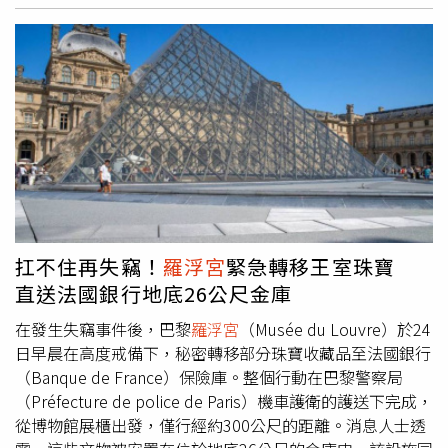
塞納-聖但尼省（Seine-Saint-Denis）落網，據稱他當時正打
算前往西非國家馬利（Mali）。巴黎檢察官蘿芮‧貝庫歐
（Laure Beccuau）今日證實了這項報導，但批評媒體過早
揭露這起事件，將對追回失竊珠寶及逮捕其餘竊嫌造成阻
礙。上週日，4名竊賊在光天化日之下佯裝維修工人，手持
電動工具、乘坐機械升降機破窗闖入
羅浮宮
的阿波羅展廳
（Gallery of Apollo），竊取了8件來自法國皇室、價值
1.02億美元的珠寶，包括拿破崙三世皇后歐仁妮（Empress
Eugenie）的鑽石胸針、項鍊及王冠等無價文物。
羅浮宮
館
長勞倫斯‧德卡爾斯（Laurence des Cars）在參議院聽證
會上表示，博物館週邊監控不足，尤其是竊賊闖入的窗戶完
扛不住再失竊！
羅浮宮
緊急轉移王室珠寶
全沒有被閉路電視覆蓋。她指出，
羅浮宮
部分區域的安全設
直送法國銀行地底26公尺金庫
備過於老舊，無法應對現代化犯罪手法，「我們沒有足夠早
地發現竊賊的到來，這是我們的失敗。」案情在23日首次出
在發生失竊事件後，巴黎
羅浮宮
（Musée du Louvre）於24
現重大突破。法國警方在竊賊逃離時遺留的安全帽和手套上
日早晨在高度戒備下，秘密轉移部分珠寶收藏品至法國銀行
發現DNA痕跡，調查人員立刻展開積極分析比對，藉此鎖定
（Banque de France）保險庫。整個行動在巴黎警察局
嫌疑人。另一方面，
羅浮宮
則在24日早晨，將部分珠寶收藏
（Préfecture de police de Paris）機車護衛的護送下完成，
品秘密轉移至法國銀行（Banque de France）位於地下26
從博物館展櫃出發，僅行經約300公尺的距離。消息人士透