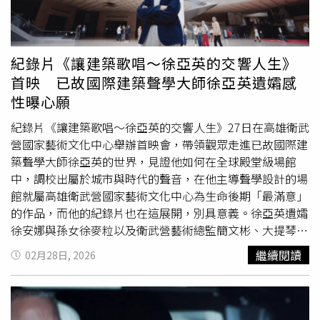
讓整體機場穿搭在休閒與精品之間取得完美平衡。（圖／品
牌提供）據了解，全智賢此次行程是飛往巴黎，準備出席
Louis Vuitton 2026秋冬巴黎女裝大秀。大秀將於巴黎
羅浮
宮
舉行，台灣時間3月10日晚上6點30分登場，身為品牌代
紀錄片《讓建築歌唱～徐亞英的交響人生》
言人的她也將再度現身看秀，勢必再次成為時尚圈矚目的焦
首映 已故國際建築聲學大師徐亞英遺孀感
點。
性曝心願
紀錄片《讓建築歌唱～徐亞英的交響人生》27日在高雄衛武
營國家藝術文化中心舉辦首映會，帶領觀眾走進已故國際建
築聲學大師徐亞英的世界，見證他如何在全球殿堂級場館
中，調校出屬於城市與時代的聲音，在他主導聲學設計的場
館就屬高雄衛武營國家藝術文化中心為生命後期「最滿意」
的作品，而他的紀錄片也在這展開，別具意義。徐亞英遺孀
徐安娜與孫女徐麥粒以及衛武營藝術總監簡文彬、大提琴家
張正傑當天皆到場，徐安娜在活動上感性地說：「這麼多機
繼續閱讀
02月28日, 2026
會做了很多的工程，這也是他（徐亞英）的心願。」致詞完
畢全場也響起不絕於耳的掌聲，彷彿在向徐亞英致意。《讓
建築歌唱～徐亞英的交響人生》徐亞英老婆徐安娜與孫女徐
麥粒現身力挺。（圖／牽猴子提供）《讓建築歌唱～徐亞英