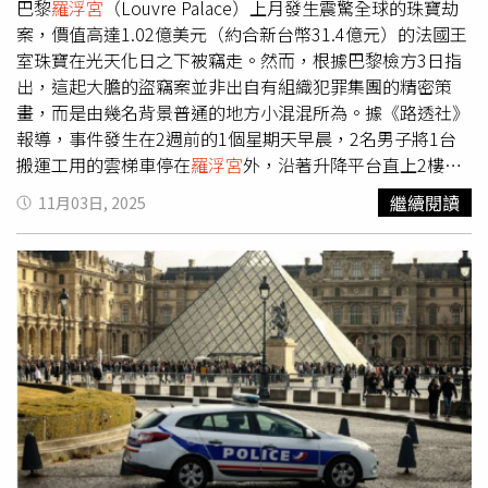
要的印記，將持續監督落實安全制度與防災演練。明朝嘉靖
能是當時打破玻璃櫃、直接入侵畫廊的２名嫌犯之一。據
巴黎
羅浮宮
（Louvre Palace）上月發生震驚全球的珠寶劫
年間「青花嬰戲圖碗」是2024年外交部轉交故宮收藏的重
悉，阿布杜拉耶是1位在社群媒體上小有名氣的人物。他在
案，價值高達1.02億美元（約合新台幣31.4億元）的法國王
要文物之一。（圖／翻攝自故宮博物院官網）
YouTube、TikTok與Instagram上以「Doudou Cross
室珠寶在光天化日之下被竊走。然而，根據巴黎檢方3日指
Bitume」的名號活動，影片多以「離柏油路更近一點」
出，這起大膽的盜竊案並非出自有組織犯罪集團的精密策
（Toujours plus près du bitume）為口號，內容包括重機
畫，而是由幾名背景普通的地方小混混所為。據《路透社》
特技、街頭健身與巴黎街區生活。部分影片顯示他駕駛的是
報導，事件發生在2週前的1個星期天早晨，2名男子將1台
「Yamaha TMAX」重機，這款強勁的「超級速克達」正是
羅
搬運工用的雲梯車停在
羅浮宮
外，沿著升降平台直上2樓，
浮宮
竊賊逃亡時所使用的同款車型。影片拍攝地點多在巴黎
隨即打破窗戶，並用角磨機（angle grinder）破壞展示櫃，
繼續閱讀
11月03日, 2025
與歐貝維利耶一帶，靠近法蘭西體育場（Stade de
迅速奪走珍貴珠寶。全程不到7分鐘，犯案後他們隨即跳上
France），內容多以速度與街頭文化為主題，吸引不少年輕
由2名同夥駕駛的機車逃逸。目前4名主嫌中已有3人被捕，
粉絲。根據LVMH旗下日報《巴黎人報》（Le Parisien）與
但被盜珠寶仍下落不明。根據警方與檢方掌握的資料，這些
《商業調頻電視台》（BFM TV）報導，他曾任職於「聯合
嫌犯並非如2001年美國劫盜犯罪片《瞞天過海》
包裹服務公司」（UPS）、玩具反斗城（Toys R Us），也
（Ocean’s Eleven）那樣的專業犯罪高手，而是出身自巴
曾在「龐畢度國家藝術和文化中心」（Centre national
黎北郊貧困地區的低階罪犯。巴黎檢察官貝庫歐（Laure
d'art et de culture Georges-Pompidou）擔任保全。鄰居
Beccuau）接受《法國新聞廣播電台》（franceinfo）訪問
形容他「熱心助人」、「待人真誠」，是1位「重情重義」
時透露：「這並非一般的街頭犯罪……但也與我們通常認為
的人。然而，檢方紀錄顯示，他的前科並不單純。根據多家
的高層次組織性犯罪不同。」貝庫歐補充，目前遭到逮捕的
法媒披露，他共有15項犯罪紀錄，包括持有與運輸毒品、無
4人（其中包括1名嫌犯的女友）並不具備策畫或執行複雜犯
照駕駛、危害公共安全，以及在2014年因搶劫珠寶店而被
罪行動的專業能力，「這些明顯都是當地人。他們幾乎都住