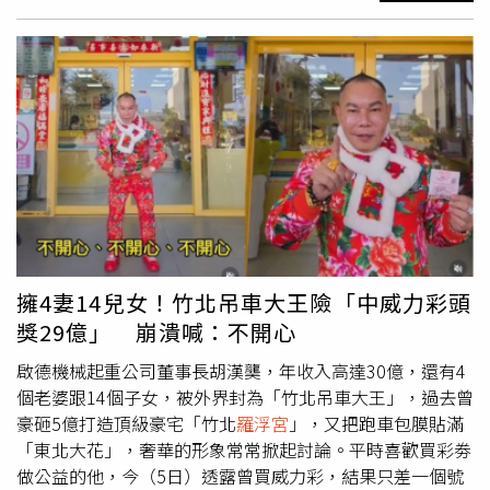
謝本片音樂製作的關鍵夥伴到場，並分享本片聲音製作在歐
成短暫展示。（圖／翻攝自X，@20detik）根據《太陽報》
洲完成，讓影片的聲音層次得以更完整呈現。《讓建築歌唱
等外媒報導，該照片拍攝於安德魯離開英國警局時，畫面顯
～徐亞英的交響人生》大提琴家張正傑也出席盛會。（圖／
示他坐在車後座神情凝重。團體以金色畫框展示照片，並命
牽猴子提供）《讓建築歌唱～徐亞英的交響人生》紀錄的不
名為「他現在流汗了」（He’s Sweating Now），標註年
僅是一位建築聲學家的職涯軌跡，更是一場橫跨半世紀、穿
份為2026年。標題被認為影射安德魯2019年接受《BBC》
越歐亞大陸的聲音旅程。徐亞英1934年生於天津，畢業於
專訪時曾表示，因福克蘭戰爭期間的醫療因素導致自己「無
清華大學建築系，早年師承梁思成，1957年赴法國深造，
法流汗」的說法。該團體在社群平台發布影片並寫道：「他
自此展開他與世界頂尖建築團隊合作的國際人生，他參與或
們說『那就把它掛進
羅浮宮
吧』，所以我們照做了。」
主導聲學設計的場館遍及全球，包括法國巴黎音樂城、
羅浮
（They say ‘hang it in the Louvre’. So we did.），團體
宮
金字塔音樂廳、日內瓦湖濱音樂廳、波爾多大劇院整修，
表示此舉屬於政治評論。影片顯示，部分遊客駐足觀看並拍
以及亞洲多座指標性場館；在台灣，臺北小巨蛋、高雄流行
照，館方人員約15分鐘後將照片移除。美國司法部公布與艾
音樂中心等，都在他的專業調整下如虎添翼，近年更參與衛
普斯坦相關文件，再度引發外界關注。（圖／翻攝自X，
擁4妻14兒女！竹北吊車大王險「中威力彩頭
武營國家藝術文化中心等重要文化建設，為台灣聲學工程立
@TheNorfolkLion）另據《CNN》報導，美國司法部於1月
獎29億」 崩潰喊：不開心
下關鍵里程碑。27日的首映會上也邀請建築、音樂與文化界
30日時公布最新一批與艾普斯坦相關的文件。新公開資料超
人士出席交流。當燈光暗下，銀幕亮起，觀眾將在衛武營這
過300萬頁，其中包含與安德魯有關的內容。根據公開資
啟德機械起重公司董事長胡漢龑，年收入高達30億，還有4
座聲音殿堂中，與徐亞英一同走過半世紀的交響人生。《讓
料，檔案中出現3張未標註日期與地點的舊照片。畫面顯示
個老婆跟14個子女，被外界封為「竹北吊車大王」，過去曾
建築歌唱～徐亞英的交響人生》3月13日一起聽見建築的聲
安德魯穿著牛仔褲與白色POLO衫，雙膝跪地俯身在一名身
豪砸5億打造頂級豪宅「竹北
羅浮宮
」，又把跑車包膜貼滿
音。
分不明女子上方，該女子仰躺在地。照片未顯示安德魯有任
「東北大花」，奢華的形象常常掀起討論。平時喜歡買彩劵
何不當行為。司法部同時公開兩封安德魯與艾普斯坦於
做公益的他，今（5日）透露曾買威力彩，結果只差一個號