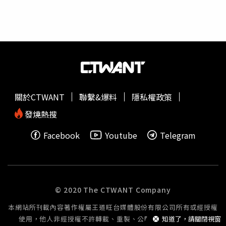
美福企業董事，由目前美福黃家輩分最高、父親黃榮圖妹妹
被趕出門，從此斷絕往來。後來爸爸病逝，原PO在告別式
的先生，黃家兄弟喊「小姑丈」的李森波擔任董事長；美福
上分享自己的心情，她希望爸爸下輩子不要再生小孩，「小
飯店則從黃明堂改由李家台紐乳業董事長李國禎出任董座。
孩不是你快樂的來源」，並希望爸媽下輩子過好自己的生活
而當時也流傳李國禎出線的主因是，「美福企業希望還台紐
就好，雙方都可以幸福快樂，「因為當你的小孩真的太累
李家一個公道」。台紐經營各種乳品原料生產，包括奶粉、
了」、「所以這輩子我們就讓它過去吧，希望下輩子的你可
牛奶蛋白、酪蛋白…等，圖左為台紐創辦人李金俊。（圖／
以快樂一點」。原PO在告別式上被媽媽賞巴掌。（示意圖
報系資料庫）隨著家族內鬨不斷、黃家控股公司台羽又落在
／翻攝自photoAC）正是因為這段話，原PO被媽媽賞了巴
黃家媳婦手中，長居國外的大哥黃明山也趕回台灣協調，取
掌，被罵不孝說要斷絕親子關係，之後收到媽媽傳來的訊
關於CTWANT
聯繫&爆料
隱私權政策
得家族成員共識重新分工，才讓黃明堂才重掌台羽，美福企
息。因為其他兄弟姊妹都不管，媽媽希望她可以資助生活
業董事長依舊為李森波。陳春銅則因陸續收下黃家其餘股東
費，內容包括「就這樣不管阿母了，是不是我到底要你們做
發燒熱搜
出脫的股份，成為美福飯店最大股東，晉升為榮譽董事長，
什麼？不是我要生這麼多的欸，是妳阿嬤說一個小孩以後會
Facebook
Youtube
Telegram
董座依舊由李國禎擔任，陳春銅之子陳宏揚則任副董。如
給2萬，我才生這麼多的」。另外，媽媽還希望原PO可以體
今，美福飯店及美福雙子星大樓出售案再上版面，黃家、李
諒她的用心，「阿爸已經不在了，如果連妳都這樣，妳要阿
家及陳家都無異議，但330億元開價挑戰市場行情，能否找
母怎麼辦」、「阿母打妳是生氣，但阿母原諒妳了，都是一
到有緣人，值得期待。◎勇敢求救並非弱者，您的痛苦有人
家人，家人要團結才有力量知道嗎？」原PO坦言，爸媽的
願意傾聽，請撥打1995◎如果您覺得痛苦、似乎沒有出
好她都記得，但爸爸生病的時候像是變個人，大罵他們小孩
© 2020 The CTWANT Company
路，您並不孤單，請撥打1925
沒出息，「早知道就不要生小孩，沒有妳就好了」，甚至媽
本網站所刊載內容著作權屬王道旺台媒體股份有限公司所有或經授權
媽也崩潰，在處理後事的每一天，她都在聽這些話，「早知
使用，他人非經授權不許轉載、重製、公開播送或公開傳輸。
知道了，請關閉視窗
道不要生小孩了，為了小孩賠了性命」、「如果時間回到過