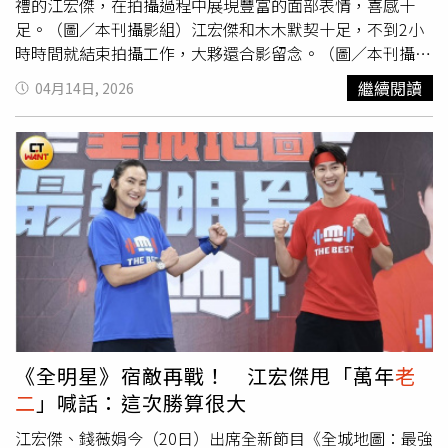
禮的江宏傑，在拍攝過程中展現豐富的面部表情，喜感十
足。（圖／本刊攝影組）江宏傑和木木默契十足，不到2小
時時間就結束拍攝工作，大夥還合影留念。（圖／本刊攝影
組）江宏傑和26歲木木兩人過去是同經紀公司師兄妹，合作
繼續閱讀
04月14日, 2026
經驗豐富，也曾一起主持社群直播節目。再度合作拍攝也展
現十足契默。從對稿到正式拍攝幾乎一氣呵成，相當專業。
面對導演的動作要求，已經經過多年綜藝節目洗禮的江宏傑
可說是信手拈來，不僅面部表情豐富、喜感十足，整個拍攝
表現地輕鬆自在、毫不費力。相關的拍攝工作，不到5點便
完成，眾人最後合影留念。隨後，江宏傑由助理陪同，又到
附近的運動品牌專櫃採購褲子及球鞋。江宏傑（左）事後還
在社群上分享當天與木木合拍的照片。（圖／翻攝自江宏傑
臉書）江宏傑近期開始再度和老搭檔錢薇娟，兩人一起主持
全新運動競技節目《全城地圖：最強明星隊》。對於自己過
去在《全明星運動會》連續四季屈居亞軍，重回紅隊隊長職
務的江宏傑也在新節目開播前放話說：「我覺得這次勝算蠻
《全明星》宿敵再戰！ 江宏傑甩「萬年
老
大的。」極力想甩掉「萬年
老二
」稱號。不過新一集戰況揭
二
」喊話：這次勝算很大
曉，為藍隊2：紅隊1，且累積獎盃數來到7：5，錢薇娟帶
領的藍隊又再次拉開比數。此外，前妻福原愛日前宣布與橫
江宏傑、錢薇娟今（20日）出席全新節目《全城地圖：最強