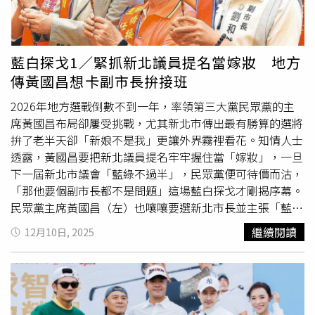
（圖／翻攝畫面）25日下午，邱父在議員江和樹陪同下受
訪，表示女兒之前都會到夜市幫忙生意，但生了第二胎後，
罹患產後憂鬱症，事發時，
老二
都還沒滿月。且女兒失蹤當
天，曾在出門前給了媽媽一個大大的擁抱，當時媽媽還覺得
藍白探戈1／緊抓新北議員提名當嫁妝 地方
奇怪，現在想來，可能是女兒的無聲訣別。邱父表示，這10
傳黃國昌想卡副市長拚接班
年來，一家人到處求神問卜，希望能找回女兒，卻遲遲等不
到好消息，後來放棄希望，已向法院申請死亡宣告，一直到
2026年地方選戰倒數不到一年，率領第三大黨民眾黨的主
現在，他們都還不敢告訴2個孫子實情。邱父感謝檢警幫忙
席黃國昌布局卻屢受挑戰，尤其新北市傳出最有勝算的選將
找回愛女遺體，沒有讓女兒成為孤魂野鬼，但因DNA比對要
拚了老半天卻「新娘不是我」更讓外界霧裡看花。知情人士
等1個月才有結果，最快也要過年後才能確定，一家人也期
透露，黃國昌要把新北議員提名牢牢握住當「嫁妝」，一旦
盼檢警能盡快確認身分，才能幫女兒辦後事，讓女兒早日入
下一屆新北市議會「藍綠不過半」，民眾黨便可待價而沽，
土為安。三立新聞網提醒您：勇敢求救並非弱者，生命一定
「那他要個副市長都不是問題」這場藍白探戈才剛揭序幕。
可以找到出路。透過守門123步驟-1問2應3轉介，你我都可
民眾黨主席黃國昌（左）也嚷嚷要選新北市長並主張「藍白
以成為自殺防治守門人。※ 安心專線：1925（依舊愛我）
合」，地方吐槽這恐怕是意在新北市長侯友宜2026年交棒
繼續閱讀
12月10日, 2025
※ 張老師專線：1980※ 生命線專線：1995更多三立新聞網
後成立的新市府，想蹭個副市長位置。（圖／黃耀徵攝）新
報導． 瘀青3天無法消！竹縣私幼師「虐打2歲童1小時」園
北地方人士傳言，黃國昌近期力推民眾黨「四大金釵」強勢
方認了：確實不當對待． 倒個垃圾成死別！資收車「夾
問鼎新北4大選區，甚至忽視了像蘆洲耕耘許久、2026年當
殺」78歲婦全身傷 死因出爐． 妹子分手借宿！閨密色阿
選機率不低的前發言人李有宜，除了黃國昌愛搞個人小圈圈
公趁昏睡「塞硬物」她崩潰喊不要：你這樣我會怕
的「老毛病」又犯了外，更重要的心機還在後頭。原來針對