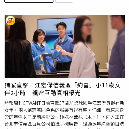
獨家直擊／江宏傑信義區「約會」小11歲女
伴2小時 親密互動真相曝光
時報周刊CTWANT日前直擊37歲前桌球國手江宏傑身邊有新
女伴，兩人還穿著同色系的服裝有說有笑。仔細一看原來身
旁的年輕女子是前經紀公司師妹林葦妮（木木），兩人正在
台北市信義區百貨公司拍攝手機廣告。經過多年綜藝節目洗