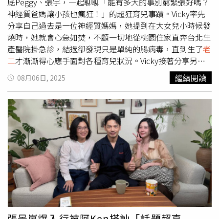
底Peggy、張宇，一起聊聊「能有多大的事別窮緊張好嗎？
神經質爸媽讓小孩也瘋狂！」的超狂育兒事蹟。Vicky率先
分享自己過去是一位神經質媽媽，她提到在大女兒小時候發
燒時，她就會心急如焚，不顧一切地從桃園住家直奔台北生
產醫院掛急診，結過卻發現只是單純的腸病毒，直到生了
老
二
才漸漸得心應手面對各種育兒狀況。Vicky接著分享另一
起驚險事件，某天接到學校電話，說小女兒不小心摔倒，傷
繼續閱讀
08月06日, 2025
勢可能有點嚴重，要她盡快到學校一趟。這通電話嚇得她立
刻從床上跳起來，火速衝到學校，將女兒送往兒童診所。沒
想到醫生一拆開紗布，竟發現有一塊白白的肉露了出來。
Vicky驚恐表示：「我當下還以為是骨頭，結果醫生說是肉
的脂肪掉了出來！」讓她當場差點嚇暈，她趕緊將女兒轉往
大醫院急診縫合傷口。對此Vicky心有餘悸地說，當時女兒
因為太過害怕，一直哭喊：「媽媽我恨妳！」讓她既心疼又
心碎，忍不住跟著一起哭。
張景嵐爆入行被阿Ken搭訕「話題超直