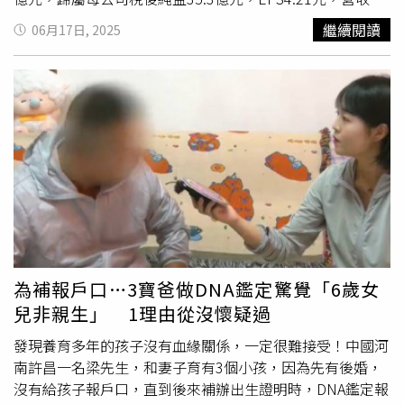
的許志豪說，他的不爭不搶似乎是與生俱來的，他自有記憶
稅後純益與每股純益皆為歷年次高。股東會中，董事改選變
繼續閱讀
06月17日, 2025
以來，總是想著要如何做才能讓爸媽安心、開心，所以從小
動比過去多，主因世代交替關係，大成由韓家二代四兄弟共
到現在都沒有過叛逆，「這好像是改不掉的DNA，我也很甘
治，長子韓家宇擔任董事長，
老二
韓家宸擔任副董事長、老
之如飴這樣子」。出道18年的他透露，他出道時曾對張秀
三韓家寰為總裁，老四韓家寅為副總裁，而韓芳豪、韓芳祖
卿、羅時豐表達羨慕之情，他口中的羨慕不是因為他們的知
首度進入董事會，分別接替父親韓家宸、韓家寰董事席次。
名度，而是他們讓爸媽見證到了他們的功成名就，「那時我
韓芳豪接任總經理，韓芳祖未來負責中國業務，新當選董
真的很可憐，乏人問津、通告少也沒有錢可以賺，對當時的
事，任期自6月16日止，為期三年，獨董新當選的陶世恩也
我來講，只能用做夢的方式去想，感謝老天爺讓我在這幾年
是原獨董陶傳正兒子韓芳豪分析，經貿環境多變，關稅政策
漸漸平穩，沒有負債，有自己的房子，我也做到了我當時候
影響，與美元匯率波動，及面臨缺工等挑戰，大成憑藉深耕
想要的感覺」。許志豪說，現在對他最幸福的，就是他打電
農畜食品基礎，與持續在台及國際擴大投資，引領產業創
話給爸媽時，都能聽到回應，知道爸媽健在的等著他。總是
新，積極推動智慧農畜，多角化經營，確保長期營運穩健與
報喜不報憂的他，常主動邀請爸媽參與他的工作，見證他在
永續發展。韓家宇指出，2024年收購美國德州Amy Food 食
台上最光榮的時候，爸媽也將他主持的所有時段背下，自豪
品加工廠，有擴建計畫，同時，已在印尼擴建水產加工廠，
為補報戶口…3寶爸做DNA鑑定驚覺「6歲女
的跟朋友叮囑要準時收看。許志豪坦言，他不知道未來會發
也在越南從飼料擴大建置農畜規模，朝一條龍發展，土雞加
兒非親生」 1理由從沒懷疑過
生什麼事，但他始終堅信著爸爸常掛在嘴邊的「不要貪
工廠預計今年八月投產，另外，水產飼料柳營新廠也將投
心」。他說，爸媽常說，每個當下都要做好該做的事，扮演
產，海內外好幾個成長動力，談到接班，他坦言，少子化社
發現養育多年的孩子沒有血緣關係，一定很難接受！中國河
好自己的角色，「我爸媽也用他們的一生給我們做最好的示
會對企業經營形成挑戰，年輕人才難尋，透過「委員」制
南許昌一名梁先生，和妻子育有3個小孩，因為先有後婚，
範，他們齊心協力的照顧我們的家，這個觀念帶給我很好的
度，邀請資深員工每月召開會議協助運作，穩定內部管理與
沒有給孩子報戶口，直到後來補辦出生證明時，DNA鑑定報