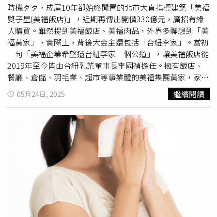
一起，「女婿當年20多應該是懂得，生了第一個孩子沒有領
時機歹歹，成屋10年卻始終閒置的北市大直指標建築「美福
證，想著雙方是要好好過日子，就後續有了
老二
和老三」，
雙子星(美福飯店)」，近期再傳出開價330億元，廣招有緣
並痛訴女婿是媽寶，花50元人民幣還要給父母申請，而結婚
人購買。雖然提到美福飯店、美福肉品，外界多聯想到「美
7、8年來，這是女婿頭一次上門，「現在小外孫女不是親
福黃家」，實際上，背後大金主還包括「台紐李家」。當初
生，男方要各種損失40多萬，只要離了婚我們就配合」。岳
一句「美福企業希望還台紐李家一個公道」，讓美福飯店從
父建議再做一次親子鑑定，他認為非親生不太可能。而根據
2019年至今皆由台紐乳業董事長李國禎擔任。擁有飯店、
鑑定報告，梁先生和小女兒不是親生，但是和孩子母親有血
餐廳、倉儲、羽毛業、超市等事業體的美福集團黃家，家族
緣關係，「女兒的意思是，如果不離婚，不會幫辦戶口。離
鬥爭故事長年有如八點檔、宮鬥劇的驚奇，一直是新聞版面
繼續閱讀
05月24日, 2025
婚官司走完，該上戶口上戶口」，對此梁先生表明，只要解
關注焦點。該家族代表資產即是「美福雙子星」和美福飯
決孩子的戶口問題，一定全力配合。
店，由已逝的老三黃明仁帶領黃家花百億元打造。除了黃
家，飯店股東還有良茂建設陳春銅陳家，及台紐乳業李國禎
李家。而黃家與李家的關係，從父執輩開始就是世交。黃家
老四黃明堂曾回憶，父親黃榮圖與台紐乳品創辦人李金俊，
兩人是洗三溫暖的好朋友，黃榮圖揪李家買土地，後來李家
在進口肉品事業稱霸一方，也讓黃家認股。由於李家實在過
於低調，不願出頭，才由黃明仁擔任美福肉品事業的董事
長，實際背後金主和管理者其實是李家。2015年的一場家
變，讓黃家式微，低調的陳家、李家浮上檯面。遽聞當年，
因老四黃明德與
老二
黃明煌早有嫌隙，就在飯店開幕前夕因