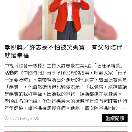
桌的sakura」。至於台灣，Cheap形容其手牌為一張黑桃2
代表台積電，與多張底牌3、4、5、7、10，並指出台灣早
在4月就「亮底牌」，交出了台積電，「開局就亮底牌，剩
下的回合就過過過。」他直言，鄭麗君領軍的談判團隊其實
無牌可打，呼籲外界不應苛責，「唯一的籌碼太早打出，誰
談都難」。他同時批評，民進黨先前卻集中火力推動「大罷
免」，反而讓人質疑是否真正專注於經貿與民生議題，並提
孝親獎／許志豪不怕被笑媽寶 有父母陪伴
及民進黨政策顧問王義川在7月12日曾表示「沒有什麼比大
就是幸福
罷免更重要」，強調政治操作蓋過政策實務，令人感嘆。文
末，Cheap也為鄭麗君發聲，表示其實談判結果已在預期之
中視《綜藝一級棒》主持人許志豪在第4屆「旺旺孝親獎」
內，呼籲外界「給鄭麗君一點掌聲」。對此，網友們表示，
活動向《中國時報》分享孝順父母的故事，呼籲大家「行孝
「台幣升值也是一張牌，早早就打出去了」 、「早把大
老
一定要及時」。常帶爸媽出外遊玩的他直言，曾因此被笑是
二
打出去 後面還不專心打牌」 、「還沒談判前就先送上台
「媽寶」，他雖然錯愕但也驕傲表示：「我覺得，能夠被講
積電跟天然氣投資真的很瞎」 、「側翼約三分鐘後到達戰
是媽寶的我好幸福，因為我的爸爸、媽媽都還在我身邊。」
場。」另外，有網友針對英國被美國課10％的關稅，形容
孝順出名的他說，他對爸媽最大的遺憾就是沒有緊盯著他們
「英國是他插在賭場的內應，騙你上桌幫你喊唆哈的」、
年年健檢，讓爸媽罹患慢性病。他說，每次陪爸媽回診，內
「你沒發現英國這個玩家穿的是賭場工作人員的制服嗎？」
心都十分不捨，尤其瘦小的媽媽獨自走進診間的背影最讓他
繼續閱讀
07月16日, 2025
心痛，「以前都覺得爸媽是無敵鐵金鋼，結果現在退休的他
們要常到醫院，我媽18歲就嫁人，當了媽媽一輩子，每次陪