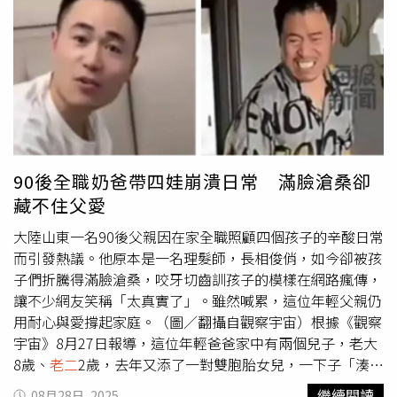
員們全部都在旁邊幫我加油，讓她感受到有那種家人都在幫
照放上網路，安排李蒨蓉等人進入的軍官勞乃成遭記過調職
情系統提出檢舉。民眾認為，業者在廣告文宣上一再強調
你應援的感覺，我覺得非常好。善用刻板印象：將「劣勢」
並申請退休，後進入凌天航空駕駛醫療直升機。（圖／翻攝
「台灣必買伴手禮」、「Taiwan No.1 Souvenir」等字樣，
轉化為「攻擊」武器談到女團與男團在牌風上的差異，凱莉
李蒨蓉臉書）凌天航空表示，歲修延期是因俄烏戰爭影響，
認為恐怕有誤導觀光客的疑慮。（圖／翻攝FB／懶僕人）
認為男生很著重在打牌這個技巧啊，而她覺得：「我覺得每
零件無法準時送達，而根據原始採購書內容，並沒有規定要
這名民眾進一步指出，在陳情內容中，她清楚註明了商品名
個人都很像男生，大家都打得很激進」，打破了普遍覺得女
有備用機，採購書中要求「一島一架」飛機和備援機制，目
稱、外觀不雅的情形，並描述商品的販售地點與宣傳方式，
生偏弱的印象。她承認，女生上牌桌會遇到的最大挑戰是男
前疾病後送備用是由空勤總隊備用負責。凌天航空強調，凌
指出可能造成的負面影響，包括：影響旅客觀感、對小朋友
生會覺得說女生比較好打吧，一開始她也覺得這是劣勢，感
天的確曾有三架飛機，但第三架因沒有履約案件使用而註
認知造成干擾等等。話題引起網友共鳴，不少網友加入討
覺上桌每個人都在盯著我打，像是「臭魚」被大家虎視眈
銷，且凌天使用航機成本是所有廠商中最高的，評審委員審
論：「真的！這禮拜去看到一堆廣告牌，有夠低俗……說是
眈。但現在，她已將心態轉化：「那表示我形象好啊！」她
議後也認為「沒有什麼收入」，偏向公益性質，此外，在直
台灣伴手禮但根本就沒人在天天吃這個」、「到底什麼時候
90後全職奶爸帶四娃崩潰日常 滿臉滄桑卻
發現，由於大家普遍覺得女生比較不敢 bluff（偷雞），所
升機歲修、空勤總隊支援期間，還是由凌天醫護人員隨機，
要被淘汰」、「最靠北的是標榜『台灣熱門伴手禮』，○，
藏不住父愛
以她 bluff 的機率反而比較容易成功。她總結道：「你要善
沒有聽說有患者在直升機上病逝。對此，本刊多次致電連江
誰○○伴手禮收到一根
老二
會開心？」、「真的超噁爛，一
用大家覺得你普遍對你的刻板印象是什麼，來去攻擊他們。
縣政府衛生局，截稿前未獲回應。
般成年人看到就會覺得不適了，更何況可能有小朋友看到
大陸山東一名90後父親因在家全職照顧四個孩子的辛酸日常
可以是劣勢，也可以是優勢」。在牌桌上，身為目光焦點的
吧。第一次去西門町有嚇到，想說這什麼鬼也太噁了。」、
而引發熱議。他原本是一名理髮師，長相俊俏，如今卻被孩
女性玩家確實會吸引全場注意，但凱莉認為這是優勢：「我
「真的覺得那很離譜。而且甚至設在西門町，西門町那麼多
子們折騰得滿臉滄桑，咬牙切齒訓孩子的模樣在網路瘋傳，
比較能夠跟桌上的人打成一片，大家比較會願意跟漂亮的女
觀光客欸！搞不好真的都以為大雕燒是台灣特產。」、「很
讓不少網友笑稱「太真實了」。雖然喊累，這位年輕父親仍
生聊天」。透過聊天，她可以進行心理戰，達到知己知彼才
多地方都有陽具崇拜的文化，但像大雕燒這種一點文化脈絡
用耐心與愛撐起家庭。（圖／翻攝自觀察宇宙）根據《觀察
能百戰百勝的目的。至於如何面對下風期，凱莉強調「自我
都沒有，純粹就是超級粗糙又低俗的商業化產物真的很不
宇宙》8月27日報導，這位年輕爸爸家中有兩個兒子，老大
調適是一個很重要的」，要找到放鬆紓壓的方式，並在下風
行。」原PO民眾也在回覆中回憶，自己在國中時第一次看
8歲、
老二
2歲，去年又添了一對雙胞胎女兒，一下子「湊齊
期時不要做這麼多進攻，可以稍微防守多一點，這些都是靠
到這類商品，雖然當下感到驚訝，卻未意識到其中的問題。
四大神獸」。自從雙胞胎出生後，他辭去工作，在家全職帶
繼續閱讀
08月28日, 2025