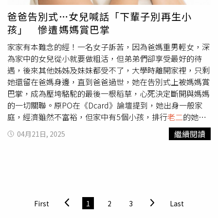
工程問題一言不合，黃明德開槍殺了哥哥黃明煌，及黃明
爸爸告別式…女兒喊話「下輩子別再生小
仁，然後再舉槍自盡，震驚社會。黃家一夕間變調，群龍無
孩」 慘遭媽媽賞巴掌
首，讓銀行團高度關切，飯店股東之一的陳春銅因此臨危受
命接下飯店董座，同年7月又交棒李家當時管理肉品事業的
家家有本難念的經！一名女子訴苦，因為爸媽重男輕女，深
美福國際總經理李冠霆。直到2019年8月，才由15席董事中
為家中的女兒從小就要做粗活，但弟弟們卻享受最好的待
選出黃明堂。不過飯店才回到黃家手中不到1個月，就傳出
遇，後來其他姊姊及妹妹都受不了，大學時離開家裡，只剩
黃家長輩和遺孀對黃明堂能否勝任持懷疑態度，同時也對黃
她還留在爸媽身邊，直到爸爸過世，她在告別式上被媽媽賞
明堂上任後大動作改革換上自己人馬表達不滿。美福黃家因
巴掌，成為壓垮駱駝的最後一根稻草，心死決定斷開與媽媽
2015年3兄弟相殘，原本被視為家族接班人的老三黃明仁離
的一切關聯。原PO在《Dcard》論壇提到，她出身一般家
世，讓家族勢力重整，群龍無首下，也讓長年合作的李家浮
庭，經濟雖然不富裕，但家中有5個小孩，排行
老二
的她，
出檯面。（圖／報系資料庫）此外，當時黃明堂還將飯店樓
成長過程中沒有餓肚子，但就是不溫暖，因為看清爸媽重男
繼續閱讀
04月21日, 2025
上的商辦更改了「不動產物業租售機制」，讓其他黃家股東
輕女，從國小就開始幫忙家裡的生意，別人在放假時，她們
無法介入經營，擔心資產被賤賣，於是黃家遺孀發起召開黃
在幫忙擺攤、洗碗；相反地，2個弟弟卻可以去補習、玩電
家控股公司的台灣羽毛臨時股東會，目的是先拿下台羽董監
腦。原PO回憶，爸爸的情緒管理很差，動不動就對媽媽咆
事席位，再推動旗下擁有股權的美福企業、美福飯店董事改
哮、情緒勒索，媽媽就會把脾氣出在他們身上，「都是因為
選，從而掌握美福飯店等百億資產所有權。這場經營權大
你們，爸媽沒辦法離婚，都是因為你們」，姊姊和妹妹受不
戰，由飯店創辦人、黃家老三黃明仁的遺孀巫秀鳳被拱上台
了，大學選擇外縣市的學校直接搬出去，她則堅持繼續留下
First
1
2
3
Last
羽董座，取代黃明堂，也如預料，巫秀鳳立馬發動攻勢改選
來，怎料期間2個弟弟不停慫恿爸媽把房子拿去投資，結果