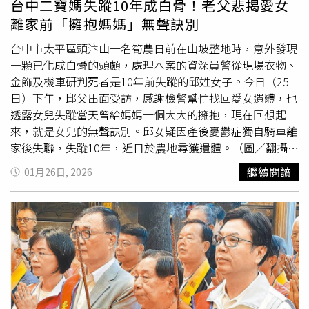
台中二寶媽失蹤10年成白骨！老父悲揭愛女
人想一直當亞軍，他看到隊員不行就會自己跳下去，我看了
離家前「擁抱媽媽」無聲訣別
頭很痛」。另外，被問到曾在《全明星運動會》擔任三季紅
隊經理的粿粿近況，江宏傑則低調回應，認為應讓當事人好
台中市太平區頭汴山一名筍農日前在山坡整地時，意外發現
好沈澱，「我覺得就是不管怎樣，讓當事人沈澱，過多打擾
一顆已化成白骨的頭顱，處理本案的資深員警從現場衣物、
不太好」，並透露雙方目前沒有聯絡，連過年期間也未互傳
金飾及機車研判死者是10年前失蹤的邱姓女子。今日（25
訊息。
日）下午，邱父出面受訪，感謝檢警幫忙找回愛女遺體，也
透露女兒失蹤當天曾給媽媽一個大大的擁抱，現在回想起
來，就是女兒的無聲訣別。邱女疑因產後憂鬱症獨自騎車離
家後失聯，失蹤10年，近日於農地尋獲遺體。（圖／翻攝畫
面）警方表示，這個月21日下午4時許，一名邱姓筍農在太
繼續閱讀
01月26日, 2026
平區山田路附近的農地整地時，發現一顆人頭顱骨，嚇得立
刻報警。員警及鑑識人員到場調查，在附近發現部分人體遺
骸及一件已風化的外套等跡證。案件調查期間，一名資深的
張姓員警突然想起，10年前曾發生一起離奇失蹤案，一名患
有產後憂鬱症的二寶媽邱女，在清晨獨自騎車進入頭汴坑山
區後失聯，至今下落不明。由於警方在附近山壁發現邱女的
衣物、金飾及機車，研判死者就是邱女。邱女疑因產後憂鬱
症獨自騎車離家後失聯，失蹤10年，近日於農地尋獲遺體。