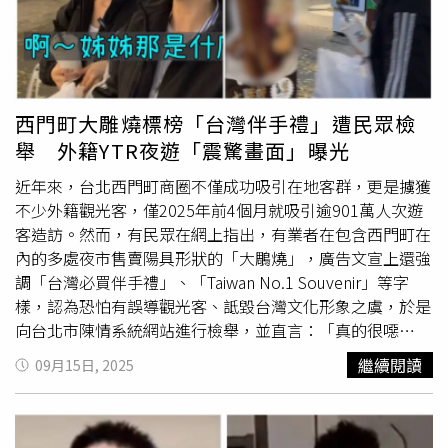
較成熟外，更因為她能用比較好的圓融一點的方式去幫大家
其攝影助理和駕駛不幸身亡。（圖／翻攝看見台灣臉書）而
爭取福利，就像是團隊的「盾牌」。她很慶幸公司主管與老
凌天航空成立以來共有5起事故，導致8人罹難，當中包括齊
闆都對團隊很好，且很願意跟我們大家坐下來談，讓她在執
柏林與其攝影助理陳冠齊，2人為了拍攝《看見台灣2》，
行上沒有遇到什麼困難。 在 Instagram 查看這則貼文 從
2017年6月10日坐上凌天的直升機，該機由飛行時數超過
Instagram 分享的貼文 從「大
老二
」到德州撲克：耐心是牌
5000小時的機師張志光駕駛，從台東池上的臨時起降場起
西門町大雕燒標榜「台灣伴手禮」遭民眾檢
桌上的最大優勢凱莉與德州撲克的邂逅，始於跟朋友一起
飛，預計沿著花東縱谷、瑞穗、秀姑巒溪河谷在長虹橋折
舉 外籍YTR夜遊「震驚畫面」曝光
玩，一開始她以為德州撲克不就是很像大
老二
嗎，但上桌後
返，最終卻在長虹橋附近墜機，機上3人不幸罹難。飛安會
才發現，撲克遠非比誰運氣好這樣，它運用到非常多對人性
調查後，認為事故原因包括直升機長時間振動、夏日高溫、
近年來，台北西門町商圈不僅成功吸引在地客群，更是擄獲
的了解、桌況的分析，以及策略上的調整。在撲克風格上，
低空山區飛行、駕駛服用抗組織胺，以及工時過長導致駕駛
不少外籍觀光客，僅2025年前4個月就吸引逾901萬人次遊
凱莉最大的優勢是「耐心」。她的老師們都認為她很適合去
疲勞等「綜合因素」，因沒有明確主因，讓齊柏林家屬難以
客造訪。然而，有民眾在網上指出，有業者在包含西門町在
打那種四五天的比賽，因為她是一個比較沉穩坐得住的人。
接受，而凌天為祈求飛行安全，還在機棚張貼符咒祈福，甚
內的多處夜市售賣陽具形狀的「大鵰燒」，廣告文宣上還強
她認為這份耐心是相輔相成的結果，她本身就比一般人有耐
至要求機師起飛前，必須朝機頭噴灑符水，機長執行民俗作
調「台灣必買伴手禮」、「Taiwan No.1 Souvenir」等字
心，但撲克訓練更強化了這項特質。她回憶第一次打牌就坐
法的畫面更直接放上網路，讓飛行圈大開眼界。凌天過去在
樣，認為恐怕有誤導觀光客、詆毀台灣文化形象之虞，於是
了八個多小時，當場虛脫，感嘆「也太累了吧，怎麼就是燒
澎湖就因超高請假率而遭受非議，如今又發生逾假未歸一個
向台北市陳情系統網站進行檢舉，並直言：「真的很噁
腦成這個樣子」。讓凱莉最印象深刻的一場比賽是澳門那一
月，當中甚至有患者因就醫不及而身亡，連江縣民眾也因此
心！」近日，有民眾在在社群平台Threads上發文表示，在
繼續閱讀
09月15日, 2025
場。當時她幾乎連小盲都付不出來，被迫 All-in 一把 27 的
民怨沸騰，呼籲縣府督促凌天航空成立備用機組，別讓連江
西門町看到販售「大雕燒」的攤位，由於該甜品外型模仿男
牌。然而，卻在合牌時一張 6 卡順插進去，成功翻倍，一路
縣民成為醫療次等公民，希望能給大家一條安穩的就醫路。
性生殖器官，且現場擺放多面大型廣告看板，強調是「台灣
翻籌碼到最後拿到第五名的成績。她特別感動的是，當時團
藝人李蒨蓉2015年進入軍事禁區，坐上阿帕契直升機還拍
特色伴手禮」，讓她感到相當不適，因此決定透過台北市陳