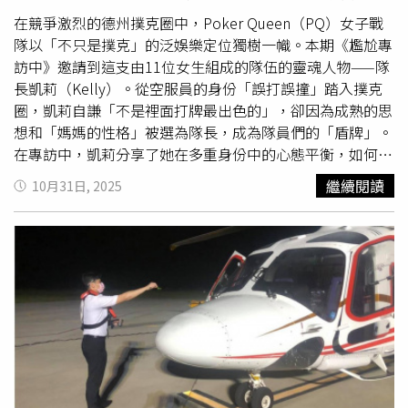
在競爭激烈的德州撲克圈中，Poker Queen（PQ）女子戰
隊以「不只是撲克」的泛娛樂定位獨樹一幟。本期《尷尬專
訪中》邀請到這支由11位女生組成的隊伍的靈魂人物——隊
長凱莉（Kelly）。從空服員的身份「誤打誤撞」踏入撲克
圈，凱莉自謙「不是裡面打牌最出色的」，卻因為成熟的思
想和「媽媽的性格」被選為隊長，成為隊員們的「盾牌」。
在專訪中，凱莉分享了她在多重身份中的心態平衡，如何將
普遍認為的「劣勢」轉化為牌桌上的「優勢」，並堅定地表
繼續閱讀
10月31日, 2025
示：「我是一個很喜歡用於嘗試的人」。從空服員到撲克女
團：誤打誤撞的人生轉折凱莉的人生軌跡充滿了意料之外的
轉折。她的大學畢業後，便誤打誤撞就考上了空服員。然
而，她與德州撲克的緣分，則來自於 Poker Queen 老闆的
慧眼與理念。她透露，老闆當時認為撲克圈內打牌的女生真
的是非常少，且上桌打牌的都是一群臭男生，因此萌生了組
建一支由喜歡打牌，然後又長得漂亮的女生組成的團隊。雖
然擔任隊長，但凱莉謙虛地表示自己「真的沒有...不是牌打
最好」，但團隊的11個人都是很專精在這個地方。內耗型領
導者的心態平衡術：對外分享快樂，對內消化壓力凱莉自認