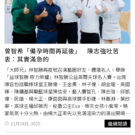
2026年新北市長一役，民眾黨早已做過多次科學分析，以
國民黨潛在人選台北市副市長李四川、新北市副市長劉和然
相比，白營支持者壓倒性青睞李四川。一名曾受委託調查的
未具名學者分析這毫不意外，畢竟2024年現任新北市長侯
友宜才讓民眾黨創黨主席柯文哲在總統選戰「假
老二
」現
形，白營支持者在藍營大咖中最挺不下去侯友宜，而侯友宜
市府力拱的劉和然當然遭殃。地方人士吐槽，黃國昌早知道
曾智希「備孕時間再延後」 陳志強吐苦
2026年新北市長自己根本沒機會，但隨著藍營風潮使然乾
衷：其實滿急的
脆「打蛇隨棍上」押寶李四川，值此「兩年條款」將讓黃國
昌2026丟了立委寶座，他正亟欲尋找「下家」，這時他從
「大師兄」林智勝再度號召演藝圈好友、體壇名人，舉辦
「新北市議會」找到了機會。據了解，新北市議會64席現任
「益球智勝 原力榮耀」林智勝公益高爾夫球名人賽。出席
市議員中，占了30席的國民黨並沒有絕對多數，過去靠著無
陣容包括職棒球星王勝偉、王金勇、林子偉、胡金龍、高國
黨團結聯盟與民眾黨等人支持，順利摘下議長與副議長寶
輝、陳鏞基與職籃球星陳信安，藝人竇智孔、陳志強、邱凱
座。但如今像板橋周勝考、泰山宋明宗、淡水蔡錦賢等藍營
偉、民雄、楊大正、康茵茵與高球選手彭婕、林義淵、葉欣
或無盟友好人士退休去，而中和綠營張志豪等上屆「落選
寧，高球主播邱薇而、秘魯公主Eva、樂天女孩小紫等。晚
頭」又來勢洶洶，國民黨下一屆能否保住正副議長大位是沒
宴氣氛十分火熱，由楊大正率先以充滿渲染力的演出開場，
人說個準。本屆新北市議會藍綠兩大黨皆未過半，藍營靠著
隨後舞思愛、拿莫伊漾、民雄接力登台，將現場情緒推向高
繼續閱讀
11月24日, 2025
無黨籍議員奧援而順利選上正副議長，2026年新一屆能否
潮，歡呼聲此起彼落，宛如一場星光舞台盛會。林智勝在晚
持續把持議會？民眾黨能否從藍綠生態中找到破口？各界關
宴中分享了多年投入公益的感觸，並特別感謝所有參與者。