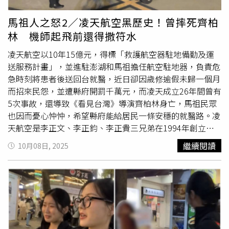
是一個內耗的人，習慣在有負面情緒時自己先消耗完。她希
望在自己的平台或任何地方，都能把開心的感覺分享給大
馬祖人之怒2／凌天航空黑歷史！曾摔死齊柏
家，而比較負面的情緒我通常都是留給自己。在眾多身份
林 機師起飛前還得撒符水
中，她認為最大的壓力來源是自己給自己。她提到，在牌桌
上面對比較鬆浪的選手啊，或是面對比較激進一點的選手，
凌天航空以10年15億元，得標「救護航空器駐地備勤及運
如何去做一個心態上面的調整跟平衡，是很重要的一件事
送服務計畫」，並進駐澎湖和馬祖擔任航空駐地器，負責危
情。然而，當她擔任 Poker Queen 隊長時，她又必須承接
急時刻將患者後送回台就醫，近日卻因歲修逾假未歸一個月
來自隊員們的壓力。她就像一位媽媽的性格，比較喜歡take
而招來民怨，並遭縣府開罰千萬元，而凌天成立26年間曾有
care所有人，因此隊員們遇到不開心的事情時，大多會來找
5次事故，還導致《看見台灣》導演齊柏林身亡，馬祖民眾
她。所幸，凱莉過去曾擔任過台北市觀光巴士的車輔人員隊
也因而憂心忡忡，希望縣府能給居民一條安穩的就醫路。凌
長，對於做團體的 leader 這件事情，我已經就是很習慣
天航空是李正文、李正鈞、李正貴三兄弟在1994年創立，
了。隊長最難的任務：不是打牌，而是「訂餐廳」擔任隊長
由大哥負責決策，
老二
處理國外技術，三弟則是對外業務，
繼續閱讀
10月08日, 2025
對凱莉來說，困難的部分有些出乎意料。她笑說：「訂餐
早年業務主要是清洗台灣電力公司及各民營電力公司輸電線
廳！想大家要吃什麼！我們有 11 個女生，我每次要訂餐廳
路的絕緣礙子，以及專業空中攝影服務。凌天航空近年的重
真的都是非常的困難」。不過，回歸嚴肅層面，她認為最困
點則放在航空駐地器，帶貴婦團參觀阿帕契直升機的前陸軍
難的在於女生跟女生中間的那個調劑。由於女生的團體比較
航空特戰指揮部601旅中隊副隊長勞乃成，退伍後也於2018
多一些心裡面的情緒，不像男生團體般直來直往。而身為隊
年開始凌天服務，改飛醫療直升機，並曾到義大利受訓。
長，她也必須設法做到怎麼樣讓公司也滿意跟團員們也心甘
《看見台灣》導演齊柏林多次搭乘凌天航空直升機拍攝，卻
接受這件事情。她被選為隊長，除了年紀稍微大一點、思想
在2017年8月，搭乘凌天飛機行經長虹橋時墜機，齊柏林與