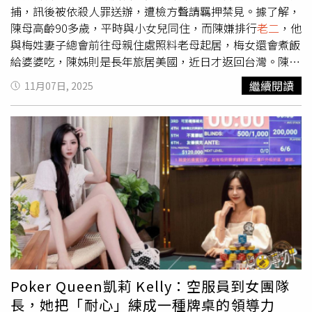
送，且當初說員工開奧迪，後來又要員工換Toyota，與館長
強訓話，他馬上乖得像天使。兩人笑稱：「我們彼此的孩子
捕，訊後被依殺人罪送辦，遭檢方聲請羈押禁見。據了解，
在直播上說法不符。5.創業資金零投入：爆料者稱成吉思汗
都能管！」暖心又爆笑。本屆公益賽事與晚宴公益競拍總共
陳母高齡90多歲，平時與小女兒同住，而陳嫌排行
老二
，他
創立初期，館長根本沒投入創業資金，都是由底下的人出
募集277萬8000元的善款，活動尾聲由賽事贊助商之一的台
與梅姓妻子總會前往母親住處照料老母起居，梅女還會煮飯
資。6.假愛寵人設：館長有飼養一隻狗叫「大雄」，經常在
灣福興加碼捐贈，募集金額最終捐出310萬元。賽事舉辦三
給婆婆吃，陳姊則是長年旅居美國，近日才返回台灣。陳男
直播中展現愛寵人設，事實是長期沒關心過牠，還對幫忙照
年來，共募款738萬8000元，所有善款「不」扣除成本，由
發現，母親的千萬元現金被姊姊設定成信託，受益人卻只有
繼續閱讀
11月07日, 2025
顧大雄的員工說「管牠去死」。7.疑似收受境外資金：爆料
參加者全額匯款捐贈予「台灣原住⺠族棒球運動發展協會」
姊妹，陳男一氣之下，6日下午持刀找找姐姐理論，卻因情
者宣稱館長有拿來自澳門跟中國大陸的資金。8.破壞神像：
緒失控揮刀砍向姊妹，姐姐胸口中刀、傷重身亡，妹妹和梅
作為推廣基層棒球使用。
爆料者指控館長當初與妻子鬧離婚時，把家中供奉的所有澤
女還在制止過程中受傷。警方獲報後連忙趕抵逮捕陳嫌，訊
度金佛像砸壞。但面對前員工爆料，館長已在直播中反擊，
後將他依殺人、傷害等罪嫌移送新北地檢署複訊，檢察官訊
反控員工手握自己的性愛影片和對話紀錄勒索2000萬元，
後以被告涉嫌家暴殺人、殺人未遂罪，犯嫌重大，所犯為重
並強調自己沒有做對方爆料說的那些事，還說跟小偉道歉，
罪，有逃亡、勾串證人及反覆實施之虞，向法院聲請羈押禁
是因為對方說「等這個道歉等了十年」，他才說了對不起。
見。
目前雙方各執一詞，網友們也只能霧裡看花。◎尊重身體自
主權，請撥打113、110。◎若自身或旁人遭受身體精神虐
待、性騷擾、性侵害，請打110報案再打113找社工
Poker Queen凱莉 Kelly：空服員到女團隊
長，她把「耐心」練成一種牌桌的領導力