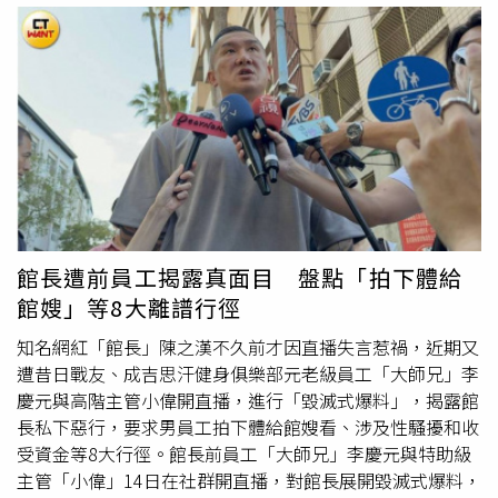
注。圖右起新北市長侯友宜、新北市副議長陳鴻源、新北市
他指出，這三年公益賽的成長讓他發現「我所有的努力都值
議長蔣根煌。（圖／報系資料照）關鍵就是在此，知情人士
得」。演員陳志強與Darren（邱凱偉）也熱情站台，兩人不
直指，黃國昌若能找到「聽話的人」選上，最後新北市議會
只在球場上帥氣揮桿，更用行動支持原住民青少年的棒球
若是藍、綠不過半，這時黃國昌便可「就地喊價」，若藍營
夢。特別是陳志強，這天狀態火燙，被誇讚是「被演員耽誤
市長接棒成功要爭取白營市議員挺議長寶座，「黃國昌至少
的高爾夫好手」。他自曝只花兩個半月就破百，本次更直接
能蹭到副市長」。另一位新北地方民代也直指，破405萬人
打出88桿，他自己都笑說是「破紀錄」，隊友還開玩笑建議
口的新北市鞭長莫及，12席立委各據一方整合不易，單單立
別再拍戲，乾脆改為職業隊發展比較快。他更豪氣公布自己
委要蹭上市長是非常困難，反倒侯友宜自個兒出身「非藍非
一口氣拿了三位關主的簽名球，滿載而歸。相較之下，
綠」，在警政知名度下從副市長風光當選市長，甚或2018
Darren當天102桿的成績符合他平時95到100多桿的水準，
年比老長官、前市長朱立倫還高票，這可給黃國昌不小啟
不過「時尚擔當」的他靠著登場造型成功奪下最佳造型獎，
館長遭前員工揭露真面目 盤點「拍下體給
示，若能在下一屆新北市府蹭上副市長，再乖乖蹲個幾年準
笑說完全沒想到是靠服裝拿獎。他大力肯定這場比賽的公益
館嫂」等8大離譜行徑
備接棒市長「到時國民黨立委哪是他的對手」。黃國昌前幕
意義：「最重要的是能幫助偏鄉小朋友，讓他們的棒球夢延
僚則直指，黃國昌「看高不看低」野心勃勃，最上心的可是
續下去。」陳志強透露將加入民視新八點檔演出，Darren被
知名網紅「館長」陳之漢不久前才因直播失言惹禍，近期又
台北市長大位，但眼見2026年蔣萬安連任，後頭還有副市
敲碗浪花兄弟重返音樂舞台。（圖／原棒協）兩人在球場上
遭昔日戰友、成吉思汗健身俱樂部元老級員工「大師兄」李
長林奕華、立委羅智強與徐巧芯虎視眈眈，因此才退步來到
互虧、互補，到了訪問時也放送許多暖心家庭話題。陳志強
慶元與高階主管小偉開直播，進行「毀滅式爆料」，揭露館
淡水河對岸的新北「攪亂一池春水」。但他也吐槽，藍營自
坦言，本來和妻子曾智希準備今年開始備孕，但因接到好劇
長私下惡行，要求男員工拍下體給館嫂看、涉及性騷擾和收
個「宮廷大戲」一直玩，在地劉和然跑了那麼久，層峰卻老
本，只能讓計畫往後延。他笑說：「其實我們都滿急的，但
受資金等8大行徑。館長前員工「大師兄」李慶元與特助級
認為「外頭的月亮比較圓」巴望「隔壁棚」的台北市李四
還是要先努力存一點給小孩，讓他以後生活更好。」他透露
主管「小偉」14日在社群開直播，對館長展開毀滅式爆料，