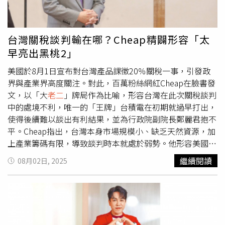
情的。那沒有女友時要怎麼療癒自己呢？他立刻工商服務一
下：「當然是吃GooDonut！」
台灣關稅談判輸在哪？Cheap精闢形容「太
早亮出黑桃2」
美國於8月1日宣布對台灣產品課徵20％關稅一事，引發政
界與產業界高度關注。對此，百萬粉絲網紅Cheap在臉書發
文，以「大
老二
」牌局作為比喻，形容台灣在此次關稅談判
中的處境不利，唯一的「王牌」台積電在初期就過早打出，
使得後續難以談出有利結果，並為行政院副院長鄭麗君抱不
平。Cheap指出，台灣本身市場規模小、缺乏天然資源，加
上產業籌碼有限，導致談判時本就處於弱勢。他形容美國在
這場博弈中彷彿是「開賭場的人」，手中擁有六張2，還能
繼續閱讀
08月02日, 2025
制定規則、偷看對手底牌，「你不玩還會被拖到巷子打」，
讓人毫無勝算。他進一步將各國狀況以撲克牌隱喻對比，中
國有三張2卻不能亂出，否則會被圍攻；日本雖然牌普通但
擅長湊牌；韓國雖然僅有對子，卻會偷牌；歐盟則是一群人
共用一副牌，牌不差但意見分歧；英國則被形容為「騙你上