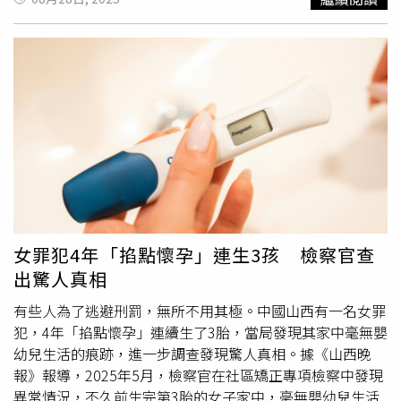
經驗累積。拒絕單一風格：不只是撲克，是百變的藝術家凱
直到長大後，她才逐漸意識到這樣公開販售其實非常不妥，
娃，由妻子外出賺錢養家。起初他以為「帶孩子應該比上班
莉透露，由於分享撲克而掉了一些粉絲。但她對此已經釋
對社會觀感以及兒童教育會造成不小的影響。她感嘆說：
輕鬆」，如今才明白這是一場「硬仗」。山東一名90後奶爸
懷，認為不用太去在意說掉粉這件事情，因為那真心會留下
「小朋友看到會以為這是很正常的事情，我小時候就是這
全職帶四個孩子，滿臉滄桑卻仍盡心照顧。（圖／翻攝自觀
來想要看你的內容的人，就是你的真愛粉。她對自己的定位
樣。」事實上，不少國外Youtuber在拍攝西門町觀光的影片
察宇宙）他的日常就像上緊發條的陀螺：左手抱著大哭的雙
是「百變」，不希望讓大家只看到她很單一這樣子的人設，
時，都曾經拍攝到此項產品，如近日來自北韓的韓籍
胞胎，右手要阻止兩個兒子搶玩具；頭髮凌亂像雞窩，胡子
而是一個很喜歡用於嘗試的人。她強調 Poker Queen 並不
Youtuber金西雅，就曾拍攝到帶領北韓大學生夜遊西門町街
拉碴，臉上寫滿「生無可戀」。甚至在切菜時，雙胞胎突然
只是一個真的很純打撲克的一個女團，她們也參與泛娛樂的
頭時，對方看見大鵰燒廣告看板的呆滯、害羞畫面。或是由
大哭，他只能急忙放下菜刀去哄；好不容易哄睡小的，回頭
節目，像是有團員是模特兒、演員，甚至有兩位在拍《角
在日香港人的頻道「JOY TV」，也曾在到西門町旅遊的影
卻見
老二
在牆上塗鴉，老大又把零食灑得滿地都是。他當場
頭》。她希望大家能看到更多不一樣的我們，而不只是一群
片中介紹過該店家，還表示要當成伴手禮帶回日本送給友
癱坐地上長嘆，表情既疲憊又無奈，讓人哭笑不得。山東一
長得好看的花瓶。最後，她給予德州撲克新手的建議是：
人。外籍Youtuber在西門町拍片時，被業者放在馬路旁的廣
名90後奶爸全職帶四個孩子，滿臉滄桑卻仍盡心照顧。（圖
「學習是一件非常長遠的一件事情」，不要以為會打一手牌
告看板吸引。（圖／翻攝YT／JOY TV）Youtuber在介紹商
／翻攝自觀察宇宙）雖然經常喊累，但他仍默默承擔起父親
就可以上桌，因為它就像是一個宇宙那樣，永遠都會覺得你
品時都「笑到臉紅」。（圖／翻攝YT／JOY TV）據《太
的責任，耐心照顧孩子們的需求。他苦笑說：「現在除了不
女罪犯4年「掐點懷孕」連生3孩 檢察官查
有很多還需要你值得學習的事情，面對不同的人事與地點，
報》報導，有律師指出，相關「大鵰」系列商品，有違反
會生孩子，其他活兒基本都能幹。」網友看後紛紛留言：
出驚人真相
你需要運用的策略絕對都是非常廣泛的。凱莉IG：
《兒童及少年福利與權益保障法》中任何人均不得對兒童及
「這是真男人！」、「全職奶爸太偉大了！」在混亂與辛苦
https://www.instagram.com/kellyfeng0821/
少年散布、販售、供應涉色情、猥褻等18禁商品規定，以及
之中，他用行動展現了父愛。雖然過程艱難，但那些溫暖瞬
有些人為了逃避刑罰，無所不用其極。中國山西有一名女罪
刑法第235條禁止公開陳列、販賣猥褻物品規定的疑慮。即
間，也讓人明白：為人父母的辛勞，背後藏著最深的愛。
犯，4年「掐點懷孕」連續生了3胎，當局發現其家中毫無嬰
使因為當前社會開放風氣，類似商品販售會有灰色地帶，但
幼兒生活的痕跡，進一步調查發現驚人真相。據《山西晚
基於保護兒少身心立場，主管機關仍不宜縱容公開販售。國
報》報導，2025年5月，檢察官在社區矯正專項檢察中發現
民黨台北市議員柳采葳也認為，「大鵰燒」系列商品在北市
異常情況，不久前生完第3胎的女子家中，毫無嬰幼兒生活