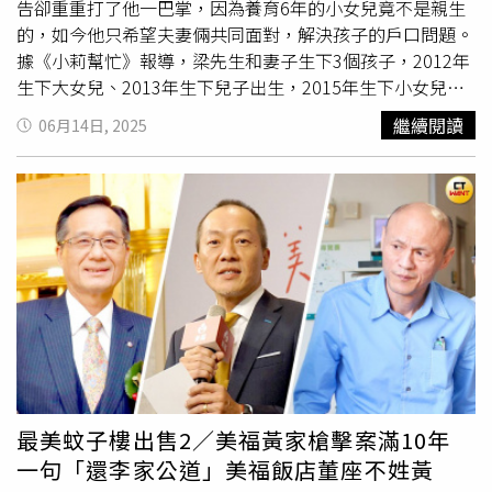
教育。我當下是《一級棒》主持人，我就好好的主持，對於
人力接續。
告卻重重打了他一巴掌，因為養育6年的小女兒竟不是親生
未來，老天爺都會安排」。一直強忍淚水的許志豪，想到心
的，如今他只希望夫妻倆共同面對，解決孩子的戶口問題。
中想對爸媽所說的話時，再也控制不住眼淚，感性的說：
據《小莉幫忙》報導，梁先生和妻子生下3個孩子，2012年
「我想跟爸媽說，我很開心我這輩子可以當他們的孩子，請
生下大女兒、2013年生下兒子出生，2015年生下小女兒，
他們放心，我會一直好好的，他們現在最重要的，是他們把
因為年紀小先有後婚，沒有給孩子開出生證明，直到2016
繼續閱讀
06月14日, 2025
身體照顧好，因為我還想帶他們出去玩，只要他們想去哪，
年才補辦結婚手續。然而，2人在2017年因感情不和分居，
我就會帶他們去」，真摯感人。更多孝親獎官方訊息請點這
妻子起訴離婚6次未果，3個孩子均由他撫養，「女方那邊對
孩子一直不管不問，頻繁地起訴我要離婚，孩子一直沒上戶
口，法院說必須先把孩子戶口問題解決」。梁先生2021年
為了給孩子報戶口，去補辦出生證明，但親子鑑定結果顯
示，養了6年的小女兒與自己沒有血緣關係，讓他頓時晴天
霹靂，「當自己親閨女養了6年，我的父母眼睛都快哭瞎
了，他們3個彼此長得很像，而且都像媽媽，我從沒有懷
疑」。梁先生受到雙重打擊，一方面孩子非親生，另一方面
想要離婚需要確定3個孩子的歸屬，報戶口問題因此變得更
加複雜，但即使女兒不是他的，他也選擇原諒，「孩子不能
決定出生，她沒有錯。她和哥哥姊姊一起長大，3個孩子感
最美蚊子樓出售2／美福黃家槍擊案滿10年
情很好」，儘管心痛不已，他仍希望妻子出面共同解決問
一句「還李家公道」美福飯店董座不姓黃
題。不過，岳父卻抱持不同看法，他提到女兒17歲和女婿在