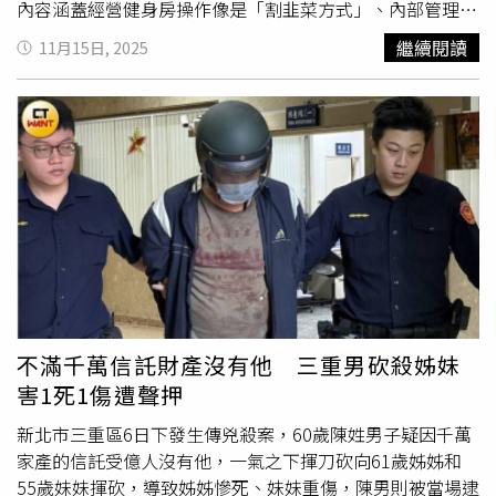
川，難怪讓黃國昌有可趁之機，他認為藍營自個要早團結，
夫妻倆年底都會加入民視新八點檔，只是故事線不一定會有
內容涵蓋經營健身房操作像是「割韭菜方式」、內部管理疑
否則只是平添選民不耐。民眾黨發言人張彤則回應，關於黃
交集，「她已經開始拍了，我還在抓緊時間練球。」原本心
失當和對待感情方面問題很大，甚至有要求男員工拍攝下體
繼續閱讀
11月15日, 2025
國昌動向是毫無事實的揣測幻想，無從回覆。
願是希望孩子能生天秤座或射手座，但Darren的兒子Travis
照，只為了給他的妻子觀看，恐怕已涉及長期性騷擾。而
太可愛，讓夫妻倆現在轉念也覺得「水瓶座也不錯」。他更
YouTuber「貝克書」也將兩人直播內容整理出各種細節，
公開向Darren喊話：「他
老二
要跟我的老大ㄧ樣大！」現場
其中館長曾要求小偉前往健身房蘆洲館拍攝下體，並馬上回
笑聲不斷。Darren則分享「浪花兄弟」近況，坦承雖然尚未
傳，爆料中指出，館長的要求是為了給其妻觀賞，還表示
有明確計畫，但兩人正在積極準備，期待能重返各大音樂節
「跟你嫂子現在要打X，你也知道我
老二
小，所以嫂子要看
或跨年舞台，引發粉絲滿滿回憶殺。粉絲甚至狂敲碗，直說
你的
老二
。」而小偉長期將館長視為大哥，因此乖乖照做；
兩人完全沒變老。陳志強也補充，有粉絲為了再見到他們，
豈料，館長還把與妻子私密影片和語音檔傳給小偉，充斥十
竟透過「朋友的朋友的朋友」一路追到工作地點，還有人從
分露骨的對話。這段經歷也導致小偉承受長期龐大精神壓
內地飛來支持，讓他感動不已。賽事募集善款贈予「台灣原
力，還得看身心科治療。有《批踢踢實業坊》（PTT）網友
住⺠族棒球運動發展協會」，作為推廣基層棒球使用。（圖
將爆料直播中館長的8大離譜行徑一一列出：1.早餐店事件
疑刻意操作：當年轟動一時的早餐店事件，其實是館長妻子
／原棒協）說到「浪花魂」，陳志強特別誇讚Darren在武漢
違停擋人門口，卻反向告狀，館長為了聲量還找人去砸店。
場重現招牌造型的敬業精神。Darren為了回味當年長髮造
不滿千萬信託財產沒有他 三重男砍殺姊妹
2.館長奪人所愛：爆料者指出館長當年介入他人感情，甚至
型，竟親自手工製作羽毛飾品，完全喚醒當年舞台記憶。陳
害1死1傷遭聲押
找人恐嚇前男友施壓。3.性騷擾男員工：要求員工小偉傳下
志強直呼：「雞皮疙瘩都起來了！真的有回到那個時候。」
體照，甚至暗示要「三人行」的行為，涉及長期對員工性騷
至於爸爸經的部分，Darren也分享與Travis的可愛日常。
新北市三重區6日下發生傳兇殺案，60歲陳姓男子疑因千萬
擾。4.喊話贈送名車真相是做秀：曾盛傳館長送百萬名車給
Travis現在會學著爸爸說：「大家好，我們是浪花兄弟。」
家產的信託受億人沒有他，一氣之下揮刀砍向61歲姊姊和
員工，但爆料者表示，實際上車子只是給員工「使用」非贈
甚至在家裡不吃飯或調皮時，只要視訊連線找「叔叔」陳志
55歲妹妹揮砍，導致姊姊慘死、妹妹重傷，陳男則被當場逮