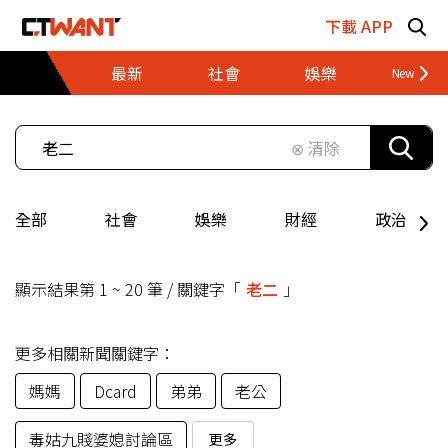
跳至主要內容區塊
下載 APP
最新
社會
娛樂
財經
⊗ 清除
全部
社會
娛樂
財經
政治
顯示結果第 1 ~ 20 筆 / 關鍵字「
老二
」
更多相關新聞關鍵字：
媽媽
Dcard
弟弟
老公
毒姑九賤婆媳討論區
更多