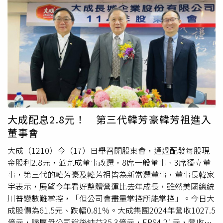
她回診都會覺得媽媽怎麼這麼勇敢，但她愈勇敢，我們就會
愈心疼」，他感謝爸媽過去把最珍貴的青春奉獻給家，辛苦
的拉拔著他們三兄弟長大。他說，有時分享帶爸媽旅遊的照
片，會聽到他在炫富的質疑聲，他強調自己絕非炫富，而是
在用行動提醒自己把握跟爸媽相處的每分每秒，「我要用我
最大的努力跟能力，去累積我們最美好的回憶」。他表示，
或許在外人眼中都覺得許志豪好孝順，但對他而言，他才是
最幸福的人，「其實都是爸媽在陪我，我很謝謝爸爸媽媽願
意陪我到處去，讓我們在很珍貴的時間裡面彼此陪伴」。許
志豪（左）常帶爸媽四處旅遊。（圖／摘自臉書）他永遠都
大成配息2.8元！ 第三代韓芳豪韓芳祖進入
記得他第一次帶爸媽搭乘飛機商務艙時，2位老人家小心翼
董事會
翼又帶著興奮的神情，「他們前一晚雀躍到睡不著，我真的
好開心老天爺對我這麼好，讓我有能力、時間可以孝順他
大成（1210）今（17）日舉召開股東會，通過配發每股現
們，看到爸媽發自內心的喜悅，讓我很高興我這個兒子可以
金股利2.8元，並完成董事改選，8席一般董事、3席獨立董
讓他們體驗到以前從來沒有過的」。他說，爸媽有時會捨不
事，第三代的韓芳豪及韓芳祖皆為新當選董事，董事長韓家
得他花錢，「他們會說『你賺的都是辛苦錢，不要常常帶我
宇表示，展望今年看好整體營運比去年成長，雖然美國總統
們出去玩』，我都會說『你們是我賺錢的動力，錢花光了我
川普變數難掌控，「但公司會盡量掌控所能掌控」。今日大
再賺就有』」，他認為，爸媽的笑容比任何事情都重要，只
成股價為61.5元、跌幅0.81%。大成集團2024年營收1027.5
要想起爸媽，他就會覺得工作都是值得的。在家中排行
老二
億元，歸屬母公司稅後純益35.3億元，EPS4.21元，營收、