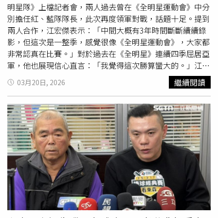
濱男再婚，且懷孕，被問此事的江宏傑也坦言，他事前知
明星隊》上檔記者會，兩人過去曾在《全明星運動會》中分
情，「我是祝福她的」。擔任紅隊隊長，江宏傑（右）再度
別擔任紅、藍隊隊長，此次再度領軍對戰，話題十足。提到
對上藍隊錢薇娟，他表示自己極力想甩掉「萬年
老二
」稱
兩人合作，江宏傑表示：「中間大概有3年時間斷斷續續錄
號。（圖／侯世駿攝）
影，但這次是一整季，感覺很像《全明星運動會》，大家都
非常認真在比賽。」對於過去在《全明星》連續四季屈居亞
軍，他也展現信心直言：「我覺得這次勝算蠻大的。」江宏
傑、錢薇娟過去曾在《全明星運動會》中分別擔任紅、藍隊
繼續閱讀
03月20日, 2026
隊長。（圖／侯世駿攝）對於再度接下節目主持，錢薇娟則
笑說：「我也是被騙很多年，上了賊船就要全力以赴。」不
過她也指出，新節目賽制不同，而且參賽者年齡層跨度大，
從20多歲到資深藝人都有，「不會覺得年輕就特別厲害」，
讓比賽更具變數談到賽制差異，錢薇娟分析，本次節目幾乎
沒有球類運動，偏向力量型項目，「技巧性比較少，對我來
說沒有那麼吃香」」加上隊員人數減少、選秀更關鍵，也讓
勝負更難預測。她更坦言：「這裡技巧少，力量型比較多，
我沒有那麼吃香，這次很有壓力，我這隊有兩個女生，可能
比較吃虧一點。」。」對於江宏傑的表現，錢薇娟也給予高
度評價：「人生總會有一些歷練，他真的成長進步很多，現
在還能帶隊，成熟不少。」同時她也笑虧對方太拚，「沒有