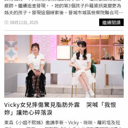
重要商圈被店家重點販售，代表有一定市場，然而這也就相
痕跡。繼續追查發現，，她的第3個孩子戶籍資訊竟變更為
當程度凸顯「台北市沒有創造出代表性伴手禮」來宣傳這個
姊夫的孩子。發現這個線索後，晉城市城區檢察院聯合司法
城市。呼籲北市府應好好重新省思台北城市IP設定。柳采葳
局進行實地查訪和約談。在大量證據面前，女子坦承早已離
繼續閱讀
08月11日, 2025
強調，就算要把大鵰燒當作灰色地帶的創意，也不應讓其成
婚，目前老大、
老二
2個孩子由前夫撫養，老三則被送養，
為台北市或台灣城市行銷意象商品。
其未實際履行哺乳義務。晉城市城區檢察院經審查認為，女
子利用連續懷孕逃避刑罰執行，且已不再哺乳嬰兒，暫予監
外執行的法定條件已消失，依法應當收監，遂建議司法局立
即向法院提出收監執行建議。近日，陳紅被依法送往看守所
執行剩餘刑期，「以孕避刑」的如意算盤徹底落空。消息曝
光後，引發一陣討論，網友紛紛留言：「這執行力放哪兒都
能成事兒吧」、「有本事就一直生下去啊」、「這才是真正
的時間管理大師啊，掐點這一塊沒得」、「這說懷就能懷上
也是挺牛的」、「社區矯正的漏洞需要補上了」、「也是易
孕體質」。
Vicky女兒摔傷驚見脂肪外露 哭喊「我恨
妳」讓她心碎落淚
東森《小姐不熙娣》邀請李新、Vicky、咪咪、蘿莉塔及班