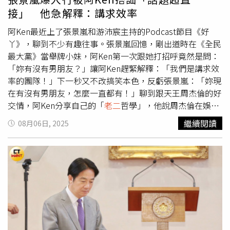
接」 他急解釋：講求效率
阿Ken最近上了張景嵐和游沛宸主持的Podcast節目《好
丫》，聊到不少有趣往事。張景嵐回憶，剛出道時在《全民
最大黨》當舉牌小妹，阿Ken第一次跟她打招呼竟然是問：
「妳有沒有男朋友？」讓阿Ken趕緊解釋：「我們是講求效
率的團隊！」下一秒又不改搞笑本色，反虧張景嵐：「妳現
在有沒有男朋友，怎麼一直都有！」聊到跟天王周杰倫的好
交情，阿Ken分享自己的「
老二
哲學」，他說周杰倫在娛樂
圈就是傳奇，已經是神話般的存在，與其想超越他，不如好
繼續閱讀
08月06日, 2025
好欣賞他的音樂，從中獲得啟發。他透露周杰倫邀請他去看
演唱會時，特別指定他拿麥克風，結果是要他一起幫忙招呼
台下的大明星，沒想到他幽默風趣的主持，竟意外成為演唱
會的亮點，被網友大讚是「最佳潤滑劑」。阿Ken也發揮幽
默，笑說：「我很滑，弄得世界都高潮。」47歲了還是單
身，但阿Ken強調自己「很需要愛情，也很喜歡女生」。他
開出理想條件：要有幽默感、情緒穩定。他坦言自己目前生
活很忙，如果沒有太多時間經營感情，對對方不公平，除非
對方也有自己的生活重心，兩人頻率相同，他還是很期待愛