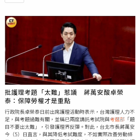
批護理考題「太難」惹議 蔣萬安酸卓榮
泰：保障勞權才是重點
行政院長卓榮泰日前出席護理活動時表示，台灣護理人力不
足，與考題過難有關，並稱已兩度請託考試院與
考選部
「題
目不要出太難」，引發護理界反彈。對此，台北市長蔣萬安
今（5）日直言，與其降低考試難度，不如實際改善勞動條