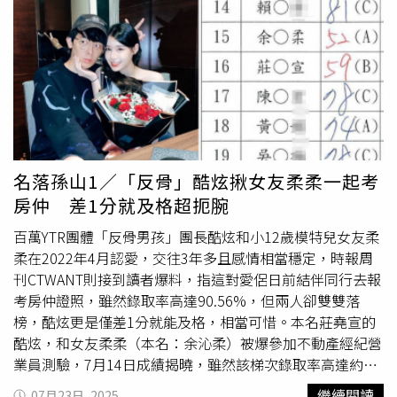
任國安局副局長。陳松吉是繼法務部政務次長徐錫祥之後，
第二位檢察官獲拔擢出任國安局副局長。但徐錫祥當時是以
台灣高檢署主任檢察官身分接任，陳松吉則是地檢署檢察長
接掌國安局副局長的首例。近期外交人事也傳調動，駐歐盟
代表李淳8月將離任，駐德代表謝志偉將改派駐歐盟代表。
謝志偉的駐德代表遺缺，將由駐瑞典代表谷瑞生接任。至於
國安會副祕書長徐斯儉傳出將接駐美代表，他說，目前並無
相關規畫。
考選部
原政務次長鄭中平7月請辭獲准，總統府
公布由林錫耀的胞弟林明裕接任。
名落孫山1／「反骨」酷炫揪女友柔柔一起考
房仲 差1分就及格超扼腕
百萬YTR團體「反骨男孩」團長酷炫和小12歲模特兒女友柔
柔在2022年4月認愛，交往3年多且感情相當穩定，時報周
刊CTWANT則接到讀者爆料，指這對愛侶日前結伴同行去報
考房仲證照，雖然錄取率高達90.56%，但兩人卻雙雙落
榜，酷炫更是僅差1分就能及格，相當可惜。本名莊堯宣的
酷炫，和女友柔柔（本名：余沁柔）被爆參加不動產經紀營
業員測驗，7月14日成績揭曉，雖然該梯次錄取率高達約
90.56%，也就是54人受測、僅4人不及格，而其中編號
繼續閱讀
07月23日, 2025