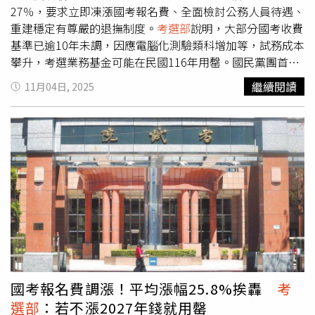
高，整體作業成本壓力明顯，故有必要進行費率調整。第14
27％，要求立即凍漲國考報名費、全面檢討公務人員待遇、
屆考試院就職將滿一年，院長周弘憲日前舉行媒體茶敘，與
重建穩定有尊嚴的退撫制度。
考選部
說明，大部分國考收費
副院長許舒翔、秘書長劉建忻、
考選部
長劉孟奇、銓敘部長
基準已逾10年未調，因應電腦化測驗類科增加等，試務成本
施能傑與保訓會主任委員蔡秀涓共同說明施政成果，並針對
攀升，考選業務基金可能在民國116年用罄。國民黨團首席
國考制度與人力政策改革方向進行說明。目前，雖仍有部分
副書記長林沛祥質疑，公務員在薪資吸引力不足與退休制度
繼續閱讀
11月04日, 2025
公職考試競爭激烈，但多數技術類科已出現錄取追不上需求
崩壞雙重打擊下，6年前國考人數有8萬3000人，如今驟減
的警訊。加上現職公務員普遍反映工作壓力與社會期待落差
至不到6萬人，政府卻仍加價懲罰考生，形同對青年關上大
大，尤以雙北與高雄等都會區最為明顯。部分基層公務員坦
門。藍委徐巧芯指出，國考報名費平均漲幅高達25.8%，高
言，「鐵飯碗早已生鏽」，更形容現況為「壓力鍋」，令人
考一級至三級皆調漲25%至28%，例如三級考試從1400元
思考未來政府部門如何維持人力穩定與服務品質，成為行政
漲至1800元，司法官第一試由800元漲至1000元，第二試
體系的重要課題。
從1800元漲至2300元。警察、軍職轉任及其他特種考試也
一併調漲，導遊與領隊考試報名費更從1000元暴增到2000
元，漲幅高達100%。徐巧芯說，民間企業109年至114年平
均調薪20%，物價上漲11.54%，但國考報名費卻飆26%，
遠超過薪資與物價增幅，政府部門要苦民所苦，重新檢討
115年收費基準，將報名費調回合理水準。
考選部
表示，國
考財務主要收入來源為應考人報名費，用於辦理各項考試支
國考報名費調漲！平均漲幅25.8%挨轟
考
出，目前大部分國考的收費基準已超過10年未調整，而自
選部
：若不漲2027年錢就用罄