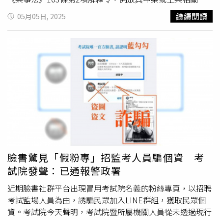
臨床實習時數要超過2014小時以上才符合資格。因為唯有
景，並完成1年以上實務歷練者，可申請登記經營中藥販賣
繼續閱讀
05月05日, 2025
國外學歷審查標準做到滴水不漏，民眾就醫品質才能確保。
業，並明定申請者須修習35學分專業課程，包括藥材鑑定、
本土小牙醫聯盟暨還主張，
考選部
應立即延後波波學歷審查
炮製加工等5大領域。藥師公會全國聯合會理事長黃金舜表
會議，衛福部則應立即廢止施行細則修正案，重回舊版施行
示，藥品是專業領域，應以「藥師國考」為標準，不能因缺
細則，並加入「106年學歷採認原則」標準；該聯盟並籲請
人就打開後門，否則民眾用藥誰來把關？難道缺護理師，國
立委提案，展延施行細則審查期限，再由衛環委員會召委排
家也要開放幼保系畢業生修35學分就可以當護理師嗎？藥師
案審查。值得注意的是，衛福部先前回應本土小牙醫聯盟的
公會全聯會發言人黃彥儒表示，原本《藥事法》是落日條
數項訴求時，態度相當保留，針對聯盟痛批衛福福對波波牙
款，當時為避免中藥行凋零，已規定西藥師研修17學分即可
醫開大門一事，也全盤否認，讓本土小牙醫聯盟相當不滿。
調劑、販售中藥，20年來藥師駐店管理的中藥行家數，已從
由於長期以來，醫界成員大多「親綠」，本土小牙醫聯盟與
421家成長到1279家，如今被中醫藥團體攻擊「藥師不願意
波波牙醫的對峙，會替向來「團結挺綠」的醫界帶來何種影
投入」，是因健保給付不含中藥調劑，誘因不足，但魚缸環
響，外界持續觀察。
境不好應換水，而不是一直補進魚。中藥行第四代、同時也
是藥師的江振聿表示，藥房長輩傳承都有「藏步」習慣，就
臉書驚見「假粉專」招監考人員騙個資 考
怕被外人學走祕方，連他自己都看不懂爺爺加密後的筆記，
試院發聲：已通報警政署
誰能保證教學徒時會不會發生錯誤？且自己當初為了合法繼
承藥房而考藥師，如今又開後門，並不公平。衛福部中醫藥
近期臉書社群平台出現冒用考試院名義的粉絲專頁，以招聘
司司長蘇奕彰表示，中藥資源學系研修的中藥專業課程比西
考試監場人員為由，誘騙民眾加入LINE群組，獲取民眾個
藥更多，包括種植、市場、倉儲、採購到中藥飲食文化，都
資。考試院今天聲明，考試院暨所屬機關人員從未透過現行