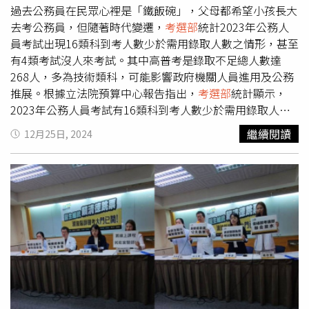
過去公務員在民眾心裡是「鐵飯碗」，父母都希望小孩長大
去考公務員，但隨著時代變遷，
考選部
統計2023年公務人
員考試出現16類科到考人數少於需用錄取人數之情形，甚至
有4類考試沒人來考試。其中高普考是錄取不足總人數達
268人，多為技術類科，可能影響政府機關人員進用及公務
推展。根據立法院預算中心報告指出，
考選部
統計顯示，
2023年公務人員考試有16類科到考人數少於需用錄取人
數，如地方特考四等建築工程需用43人、到考僅29人；警
繼續閱讀
12月25日, 2024
察特考四等消防警察人員需用人數180人，到考人數170
人；原住民族特考三等土木工程需用人數26人，到考人數
10人。不僅如此，其中有4類科沒有人現身考試，分別有高
等考試三級公職建築師、退除役特考三等勞工行政、地方特
考三等公職建築師、原住民族特考四等機械工程，需用人數
各為7人、2人、14人與1人。
考選部
對此說明，這些類科主
要與專業技術類科相關職務內涵、工作地點或工作環境，影
響應考人報考意願。
考選部
表示，2023年高普考試錄取不
足總人數達268人，為近年次高，錄取不足額多為技術類
科，勢必出現政府機關人才缺口，影響公務推展。在2016
年至2019年高普考試錄取不足人數均約百餘人，2020年則