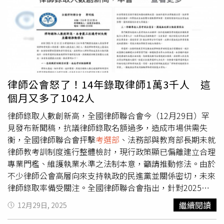
試第二試報名人數為3,472人。至於律師的主管機關法務部
新的政策，在防弊等方面會不會難以預防，還需政府做研
般勞工差距不大；再加上公職薪資缺乏彈性，沒有獎金、分
則表示，尊重
考選部
權責。
擬。
考選部
回應考生與法界的憂慮，指出相關配套措施與模
紅、調薪空間，與民間企業待遇相比更顯吃虧。除了薪資競
擬網站將於3月上線，以協助考生熟悉電腦化作答流程。
爭力下滑，原PO也點出公務員的實務壓力越來越大。現代
（圖／本刊攝影組）據了解，
考選部
預計於3月統一公告作
民眾對政府服務要求高，投訴、申訴與法規責任壓力不小，
答注意事項、模擬作答網站及相關配套，並規劃提供對電腦
但加班費制度受限，實質回報並不對等。他坦言，過去人們
考試「確有困難」的考生申請替代措施。然而，在考生人數
爭相報考公職是為了穩定與起薪優勢，現在卻成了「穩定但
逐年增加、單次考試動輒上千人同時應試的情況下，防弊、
不富裕」，更不意外不少新人報到不久就離職。貼文引起廣
律師公會怒了！14年錄取律師1萬3千人 這
設備規格統一與突發狀況應變機制，仍是各界關注焦點。對
大共鳴，不少網友直言：「穩定窮是真的」、「薪水不動，
個月又多了1042人
此，
考選部
表示，為周妥司法官、律師考試第二試電腦化測
壓力還越來越大」、「現在委任快變成底層接班人」。也有
驗作答公平性、系統穩定性及考生操作便利性，部裡刻正研
在職人吐露心聲：「真的沒什麼動力，時間到就準時下
律師錄取人數創新高，全國律師聯合會今（12月29日）罕
議試題與法條呈現方式、中文輸入法種類、作答注意事項、
班」。不過也有不少人持相反看法，認為公務員最大優勢不
見發布新聞稿，抗議律師錄取名額過多，造成市場供需失
申論式試題線上作答介面優化及網路與電力備援性等議題，
是當下的薪資，而是整體制度與未來退休保障。「考公職追
衡，全國律師聯合會抨擊
考選部
、法務部與教育部長期未就
相關配套措施及模擬作答網站預定於115年3月公告。
求的是穩定」、「退休後生活不會太差」、「中年失業風險
律師教考訓制度進行整體檢討，現行政策顯已偏離建立合理
低，一路穩穩做到退休」等聲音，也提醒大眾評估職涯時，
專業門檻、維護執業水準之法制本意，籲請推動修法。由於
不能只看短期薪資差距。根據
考選部
統計，國考報名人數近
不少律師公會高層向來支持執政的民進黨並關係密切，未來
年呈現明顯下滑。2020年報名人數為8萬3616人，2025年
律師錄取率備受關注。全國律師聯合會指出，針對2025年
僅剩5萬7707人，五年內減少逾三成。不過，由於報考人數
12月12日
考選部
榜示114年專門職業及技術人員高等考試律
繼續閱讀
12月29日, 2025
下滑，錄取率從2020年的9.37%逐年攀升至2025年的約
師考試第二試結果，錄取人數高達1,042人，再創律師考試
21%，顯示「錄取變簡單了，卻也不再搶手了」。隨著民間
史上最高紀錄。我國執業律師人數於2013年僅6,853人，截