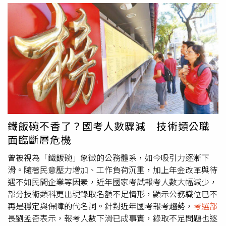
薪資逐步追上，傳統「鐵飯碗」的吸引力正在轉變。對於正
至2025年底已攀升至13,016人，短短12年間成長近倍。法
在考慮公職之路的年輕人來說，如何在薪資、穩定與未來生
務部早於2017年之研究報告即指出，我國合理執業律師人
活之間取得平衡，成了值得深思的選擇題。
數約為1萬人；然自2011年律師考試改制放寬門檻以來，14
年間累計錄取人數已逾1.3萬人。全國律師聯合會抗議並發
表三大聲明指出：一、忽視職前訓練容訓量，造成考訓銜接
斷層。二、錄取人數持續大幅增加與市場容納量嚴重脫節，
衝擊法律服務品質。三、悖離專技人員考試法意旨，溝通無
效將主動提案修法。不過律師公會也誠摯祝賀錄取者辛勞有
成，並對新加入律師界的成員表示熱烈歡迎。
鐵飯碗不香了？國考人數驟減 技術類公職
面臨斷層危機
曾被視為「鐵飯碗」象徵的公務體系，如今吸引力逐漸下
滑。隨著民意壓力增加、工作負荷沉重，加上年金改革與待
遇不如民間企業等因素，近年國家考試報考人數大幅減少，
部分技術類科更出現錄取名額不足情形，顯示公務職位已不
再是穩定與保障的代名詞。針對近年國考報考趨勢，
考選部
長劉孟奇表示，報考人數下滑已成事實，錄取不足問題也逐