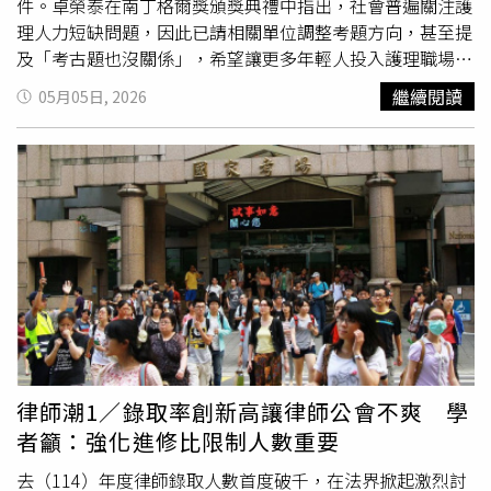
件。卓榮泰在南丁格爾獎頒獎典禮中指出，社會普遍關注護
理人力短缺問題，因此已請相關單位調整考題方向，甚至提
及「考古題也沒關係」，希望讓更多年輕人投入護理職場。
不過此番言論引發護理公會與工會不滿，認為降低考試門檻
繼續閱讀
05月05日, 2026
無助於解決人力問題，反而可能影響專業品質。蔣萬安今日
出席護師節慶祝表揚大會受訪時表示，面對護理人力短缺，
政府應從制度面著手改善。他強調，「積極保障護理師勞動
權益，會比拜託題目出簡單一點務實。」此外，針對公民團
體呼籲落實「三班護病比入法」等政策，蔣萬安也認為，唯
有改善工作環境與待遇，才能真正吸引並留住護理人才，解
決長期的人力困境。
律師潮1／錄取率創新高讓律師公會不爽 學
者籲：強化進修比限制人數重要
去（114）年度律師錄取人數首度破千，在法界掀起激烈討