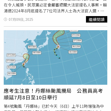
力，多少的努力就是會呈現多少的結果，回家不讀書，測驗
在令人搖頭，民眾黨必定會嚴審把關大法官提名人事案。賴
不會過，請加油點」，對於學員愛之深責之切。
清德2024年8月底提名了7位司法界人士為大法官人選，包
含台大法學院特聘教授張文貞出任司法院長、國會觀察文教
繼續閱讀
07月09日, 2025
基金會董事長姚立明出任司法院副院長等，然而當年底遭到
在野黨全部封殺，甚至其中一位網路頗有聲量的大法官被提
名人、台大教授劉靜怡，連執政黨自家黨團也拒絕支持，全
軍覆沒相當尷尬。更因此讓憲法法庭7名大法官，自2024年
10月31日卸任後，空缺一直延宕至今。於此同時，在野黨
2024年12月20日三讀通過《憲法訴訟法》部分條文修正
案，規定大法官未達15人時，總統應於2個月內補足提名；
此外，作成任何違憲宣告時，同意違憲宣告的大法官人數不
得低於9人，也讓憲法法庭在7位大法官出缺的現在，幾乎等
於實質癱瘓。近月賴清德重新提名，包含正副院長被提名者
蔡秋明、蘇素娥及5位大法官被提名人蕭文生、鄭純惠、林
麗瑩、陳慈陽、詹鎮榮。9日上午立法院進行蔡秋明審查與
應考生注意！丹娜絲颱風攪局 公務員高考
詢答。民眾黨由身兼主席的立委黃國昌首先質詢，直言蔡秋
順延7月8日至10日舉行
明對民眾黨日前發的「問卷」回應中，竟有不少跟當權的民
進黨政府官方聲明大同小異；黃國昌也說，司法預算自
第4號颱風「丹娜絲」已於今天（6日）上午11時增強為中