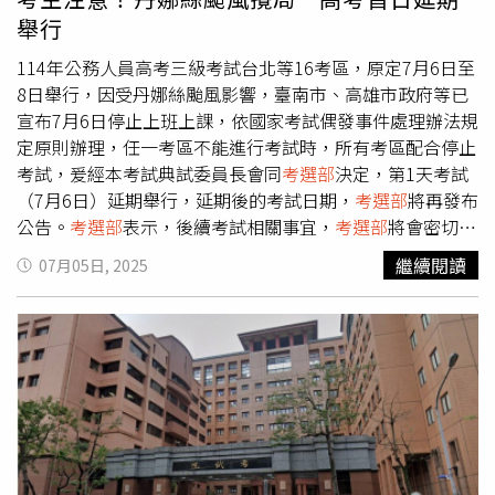
態，留意自身安全。
考選部
強調，應考人如因考試延期或交
舉行
通因素致全程無法參加考試者，可依
考選部
各項考試規費退
費作業要點規定，於考試後15日內申請退還報名費（申請窗
114年公務人員高考三級考試台北等16考區，原定7月6日至
口：高普考試司第一科連絡電話02-22369188分機3955、
8日舉行，因受丹娜絲颱風影響，臺南市、高雄市政府等已
3958，試務信箱: moex3958@mail.moex.gov.tw）。
宣布7月6日停止上班上課，依國家考試偶發事件處理辦法規
定原則辦理，任一考區不能進行考試時，所有考區配合停止
考試，爰經本考試典試委員長會同
考選部
決定，第1天考試
（7月6日）延期舉行，延期後的考試日期，
考選部
將再發布
公告。
考選部
表示，後續考試相關事宜，
考選部
將會密切注
意颱風動態，並視考區所在之行政區域是否停班停課，妥慎
繼續閱讀
07月05日, 2025
因應處理並發布訊息，請應考人密切注意
考選部
全球資訊網
發布的最新消息。
考選部
強調，本次考試適逢颱風影響，請
應考人關注天候動態及交通狀況，留意自身安全。應考人如
因考試延期或交通因素致無法參加考試者，可依
考選部
各項
考試規費退費作業要點規定，於考試後15日內申請退還報名
費（申請窗口：高普考試司第一科連絡電話02-22369188分
機3955、3958，試務信箱：）。