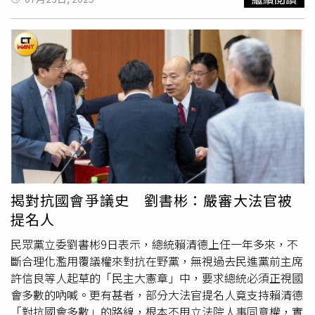
15、16的落榜者，恰恰就是酷炫和女友柔柔，兩人的筆試
成績分別是59分、52分。酷炫和女友柔柔兩人的筆試成績
被公布出來分別是59分、52分。（圖／翻攝自臉書）其實
日前柔柔就曾在社群上發出限動，「等我整理好影片再來發
龍龍，這幾天忙到瘋掉，剛剛去考試我先工作」，透露自己
參加考試，或許是因為工作過於忙碌準備不周，才意外拿到
52分的不及格分數。日前柔柔就曾在社群上發出限動，透露
自己因為準備考試及其他工作相當忙碌。（圖／翻攝自柔柔
IG）酷炫和女友柔柔這次是參加不動產經紀營業員、也就是
不動產營業員考試，所謂不動產營業員就是協助不動產經紀
人處理仲介行政業務，或至建商從事「代銷業務」的人員；
而想取得不動產營業員執照，只需至政府認可的機構上4天
揭對抗國會爭議史 劉書彬：嚴審大法官被
共30小時的課程，並在課後考試取的及格分數，即可至內政
提名人
部登錄取證。至於不動產經紀人則需通過
考選部
所舉辦的不
動產經紀人考試，且具備1年以上的房仲業工作經驗才可領
民眾黨立委劉書彬9日表示，總統賴清德上任一年多來，不
取證照。酷炫與女友柔柔交往十分公開也經常放閃。（圖／
斷合理化濫用覆議權來對抗在野黨，無視過去民進黨前主席
翻攝自酷炫IG）有趣的是，兩人成績不僅被公布在證照補習
許信良等人起草的「民主大憲章」中，要求總統必須正視國
班的粉專上，該粉專還直接表示其中一位補測學員未過需直
會多數的吶喊。更有甚者，部分大法官提名人竟支持賴清德
接輔導，「未過學員請看書準備好，再報名補測，請多加努
「對抗國會多數」的路線，根本不甩立法院人事同意權，實