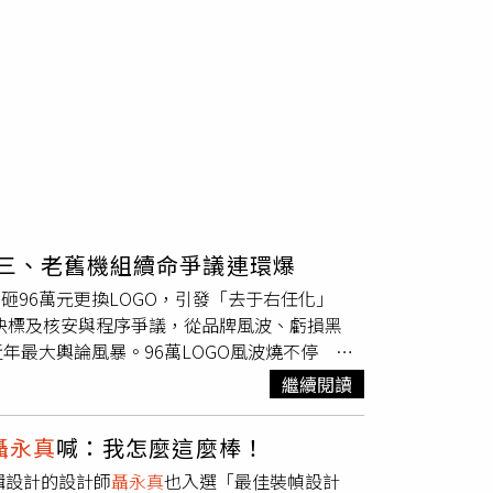
核三、老舊機組續命爭議連環爆
砸96萬元更換LOGO，引發「去于右任化」
速決標及核安與程序爭議，從品牌風波、虧損黑
最大輿論風暴。96萬LOGO風波燒不停 學
LOGO爭議。台電將原本沿用多年的字樣，更
繼續閱讀
為藍綠色，引發外界諸多聯想。尤其原先外界普
稱是員工臨摹設計，隨後卻遭學者翻出《台電月
聶永真
喊：我怎麼這麼棒！
台電斥資96萬大改Logo，爭議爆發後改稱新
輯設計的設計師
聶永真
也入選「最佳裝幀設計
負債比飆破91％這也導致台電虧損黑洞進一步被放