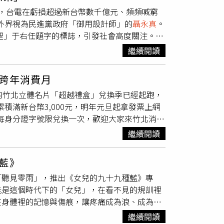
套用的效果，才會產生「這樣也能收96萬」的
，台電在虧損超過新台幣數千億元、頻頻喊窮
純購買幾個字，而是包含完整系統規劃與設計內
被外界視為民進黨政府「御用設計師」的
聶永真
。
p了」。Cheap認為，這次事件真正反映的是台
草聖」于右任題字的標誌，引發社會高度關注。她
苛，只要看不懂設計邏輯，就容易認為缺乏價
台電識別系統優化設計案」，於113年1月15
次風波，
聶永真
也公開回應，表示當初決定參與
繼續閱讀
標誌優化設計案」也由同一團隊得標，金額約新台
很榮幸的事。」他坦言，原先曾期待能有更大幅
王鴻薇表示，外界對字體美感與設計風格或許有
此團隊最終選擇在既有基礎上進行調整，希望能
跨年消費月
運用問題。她指出，根據台電113年會計決
的竹北立體名片「超越禮盒」兌換季已經起跑，
率恐達97.25%；至於中油，113年稅前虧損也
累積滿新台幣3,000元，明年元旦起拿發票上網
事業財務壓力沉重、台電甚至以調漲電價為由向全
，每身分證字號限兌換一次，歡迎大家來竹北消
知道台電賣的產品，是要如何年輕化才會增加銷
，市長鄭朝方（左）大呼精美有寓意。（圖／翻
版案，金額達新台幣 148萬元，認為其在蔡英
繼續閱讀
北伴手禮」，這次找來大師
聶永真
以垂直型又撞
爭的事實」。她強調，身為監督政府預算的民
越禮盒」的設計核心不在包裝美化，而在於幫在
必要持續追查與監督。
藍》
並透過「撞色系」增加視覺記憶點，象徵竹北高
「聽見零雨」，推出《女兒的九十九種藍》專
與城市氣質。「超越禮盒」內藏大票竹北在地好
能是這個時代下的「女兒」，在看不見的規訓裡
官員介紹，「超越禮盒」內容集結多項竹北入選
在身體裡的記憶與傷痕，讓疼痛成為浪、成為
豆麵」、黃記辣椒醬「川味香麻醬」、尚好堅果
華語音樂傳媒大獎多次肯定，亦曾獲英國權威民
包，還有黃寶瑩芳香森林的「竹北人的午睡時
繼續閱讀