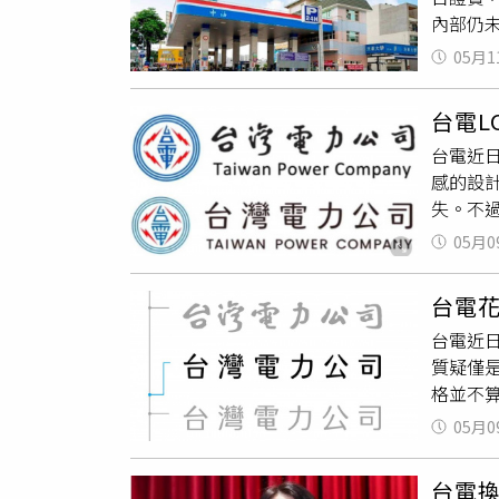
意外檢
內部仍
式定案
25年
請他設計
費用，
定延押2
05月1
理，並
然完全不
議，但
儀盈光5
台電L
議影響
似的爭
台電近
不只是
不敢花
感的設
仁坦言
清德先
失。不過
有要改
同工之
重新臨
Work
05月0
電完整
右任書法
書法作
曾設計
台電花
出《台
林《呸
台電近
電題寫
相當知
質疑僅
大西瓜
紛留言
格並不
監察院
是好聽
6字標
時局，
覺」、
05月0
腦描圖修
親自題
到」。
且同樣
由台電
台電換