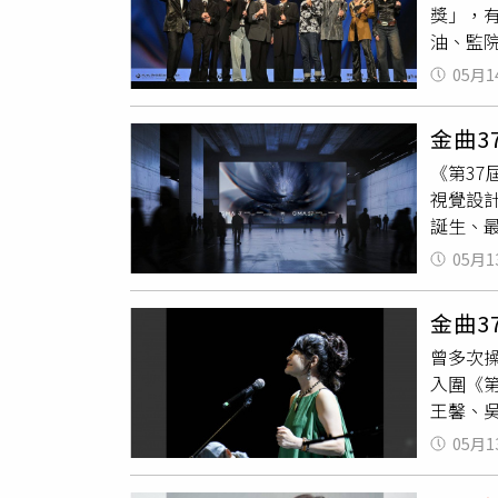
獎」，
大檢視。
油、監
再虧1,
的九十
年後，好
05月1
小、吳
億元，台
bí-bā
兇 核
金曲
藍—聽見
效能運
《第37
本人也
清德執
視覺設
看」，
案」，
誕生、
98萬
放射性
／媽媽的
料者指控
05月1
暗眠蕭煌
依規定
【最佳編
最終逆
金曲3
豪、Morr
且因屬
曾多次
色荒原【
求。今
入圍《
音樂股份
升溫 
王馨、
／台灣索
機組重
永真
，
Effect
高速擴
05月1
（圖／
Soun
命、到
後，台灣
司【最佳
讀重啟核