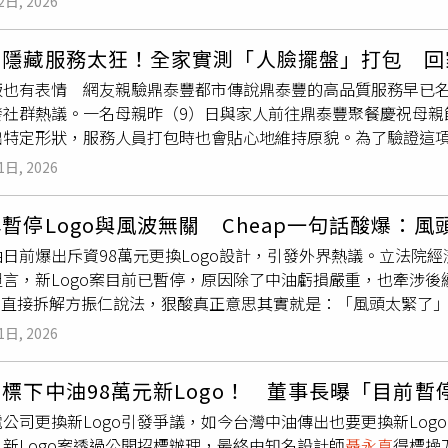
冬ana／Final Girl春麵樂隊／下回上去陳以諾 Sarah／慢
2日, 2026
免引發外界質疑。楊植斗說，台電與中油在虧損情況下仍編列近百
是自己吃太飽就太閒了！李明璇表示，網路常笑稱：「錢沒有不
有美夢上讚Ū bí-bāng siōng tsán黃品嘉、王馨／睏 Sleep吳
信疑慮。他指出，依法虧損企業不得捐贈政治獻金，原因就在於
：「錢沒有不見，只是變成綠友友的糧食！」這個月是報稅季，
女兒的九十九種藍—聽見零雨吳建龍、力王、畢展熒 ／Hidden
豐隱藏服務太狂！全家實測「人臉擺盤」打包 回
出；國營事業更應謹慎使用公帑，不該把錢花在「雞毛蒜皮的小
口袋裡？「還好有32：0，才能讓在野黨還有機會阻擋這些破事啊
一個借情軟心的人／華納國際音樂股份有限公司主題歌／台灣索尼
飯也有表情 網友親驗鼎泰豐都市傳說鼎泰豐的高品質服務早已
，累積虧損已達3571億元，近年更接受政府撥補增資3000億元
國際股份有限公司我說／滾石移動股份有限公司【最佳台語男歌
發社群熱議。一名母親昨（9）日與家人前往鼎泰豐聚餐慶祝母親
金額大小，而是長期虧損、仍需政府挹注的國營事業，竟還有餘
n 的兄弟會瑋中／頇顢周自從／人造人間CJ MiT／我說【最佳
出特定形狀，服務人員打包時也會貼心地維持原貌。為了驗證這
綠友友吃飽」。陳冠安表示，若非輿論監督，台電後續全面更換企
肝白冰冰／喝酒講酒話PiA吳蓓雅／離婚初體驗【最佳新人獎】陳嫺靜
籠包與煎餃，在瓷盤中拼湊成一張逗趣的「人臉」造型，並請服務
振仁也曾坦言，若全面汰換相關設備費用將非常高，因此暫停更
1日, 2026
-合作的祕密高真／TRU-ALIVE163braces／海螺記陳以諾 Sara
人潮。（圖／記者鍾釗楨攝影）開盒瞬間家長笑翻 細膩服務體現職
、制服、公文、設備及視覺系統汰換成本。陳冠安強調，台電今（
唱組合獎】頑童 MJ116／OGSGENBLUE 幻藍小熊／MIRROR凹
果，直呼「真的長一樣耶！」雖然經過返家的車程搖晃，餐盒內
外借貸支應，質疑台電財務困頓卻以限制性招標方式推動LOGO
元 ZAOYUAN／Enough【最佳華語男歌手獎】張震嶽／跟著感覺走周
暫停Logo與風波無關 Cheap一句話酸爆：風
顆小籠包作為眼睛、煎餃作為嘴巴，與排骨炒飯的相對位置幾乎
檢驗。
tBreakFast 傷心早餐店Gummy B／更好裘德／離開銀色荒
日前爆出斥資98萬元更換Logo設計，引發外界熱議。立法院
減細膩度的服務，讓原 PO 全家感到驚喜萬分，不僅為母親節增
happy happy 誰想要sad：*-合作的秘密彭佳慧／完整的大人JO
坦言，新Logo案目前已暫停，原因除了中油虧損嚴重，也牽涉
霍諾德來台爬台北101，也到鼎泰豐用餐，讚不絕口。(圖／翻攝自 Br
【最佳華語專輯獎】開／何樂音樂有限公司OGS／滾石國際音樂
ap卻直接拆解方振仁說法，狠酸真正意思其實就是：「風頭太緊了
意變成勞務負擔隨著貼文在網路瘋傳，不少網友大讚「這服務也
leasure／華納國際音樂股份有限公司離開銀色荒原／亞神音
。Cheap在臉書發文開酸，針對中油聲稱「暫停與近期風波無關
論認為不應刻意刁難第一線工作人員。有網友逆風指出，母親節
1日, 2026
歌曲獎】三菜一湯 In the Middle／有趣的形狀工作室浪人的..
文」。他認為，中油嘴上說與近期台電Logo爭議無關，但其實
拼圖式打包」，恐怕會加重基層人員的負擔。對此，原 PO 溫馨
份有限公司老翅膀／華研國際音樂股份有限公司如果每天都可以 happy
太大，才會突然踩煞車。至於中油強調「目前沒有要即刻實施的打算
擺放也絕對不會介意，並特別感謝現場同仁的辛勞付出。大缺工時
存在就是愛你／百代唱片股份有限公司幸福在歌唱 (電影《陽光女
真
標下中油98萬元新Logo！ 董事長曝「目前
這筆錢放著，等大家忘了這件事、或立法院沒再盯預算的時候，
控管 打包細節背後的標準化流程事實上，鼎泰豐對於打包服務確
輯獎】最佳華語專輯獎最佳台語專輯獎最佳客語專輯獎最佳原住民語專輯獎Sam
公司更換新Logo引發爭議，如今台灣中油傳出也要更換新Log
就是風頭太緊了。」事件起因於立法院經濟委員會審查經濟部預算時
餐點的風味與賣相，服務人員在裝盒時皆需遵循特定角度與層次
tivesQUIT QUIETLY【評審團獎】陳小霞《老翅膀》專輯
新Logo案透過公開招標辦理，最終由知名設計師
聶永真
得標操
油董事長方振仁表示，此案是由知名設計師
聶永真
得標，整體評選