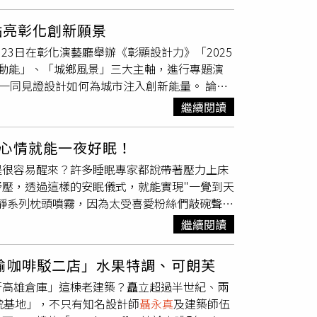
兒K〉MV中，不只有零雨的動人詩句與羅思容的
到2026年元月23日期間，只要在竹北市內具
參與拍攝，海浪的潮汐聲與嬰兒的啼哭聲相互輝
價800元，即可兌換「超越禮盒」壹份及800元
點亮彰化創新願景
溫暖史詩篇章。專輯《女兒的九十九種藍》也找
公所更挺進新竹市巨城百貨舉辦展售會，將在
23日在彰化演藝廳舉辦《彰顯設計力》「2025
透過大量滿版頁面、不同冷暖及明度的藍色調所
北在地品牌。鄭朝方強調，一個成熟的城市治理
動能」、「城鄉風景」三大主軸，進行專題演
對女性無際且深遠的包覆，而在封面內頁收尾圖
幸福感甚或榮耀感。他續指，超越禮盒除了有視
一同見證設計如何為城市注入創新能量。 論壇
一人稱，或許成了看不見邊界與縱深海域的另一
設計思維落實於市民日常，活動詳情可關注竹北
邁、
聶永真
、洪易、朱柏諺、邱柏文、吳書原6
繼續閱讀
展人劉真蓉（左一）、縣府策展諮詢顧問劉祥琦
魅力（圖／彰化縣政府提供）。王縣長開場時提
心情就能一夜好眠！
業、從文化資產到生活工藝，有著無限的潛能。
是很容易醒來？許多睡眠專家都說帶著壓力上床
的重要關鍵。論壇上午場由「一口規劃設計顧問
壓，透過這樣的安眠儀式，就能實現"一覺到天
享她在基隆「山海城串聯再造計畫港區整體規劃
的甯靜系列枕頭噴霧，因為太受喜愛粉絲們敲碗聲不
家洪易以「生活藝術的點線面，串起城市生活美
草搭配乳香的植物解方，為環境營造不間斷的休
服裝品牌「RAY CHU」創辦人朱柏諺，分享
繼續閱讀
噴霧和身體沐浴品項後，再推香氛蠟燭與室內擴
，在國際時裝界展露頭角。在對談中，副縣長周
的居家香氛系列，其中的草境之森安眠香氛擴香
市，行銷到全國、全世界；宋鎮邁則說，城市從
諭咖啡駁二店」水果特調、可朗芙
松精油，揉合香甜、微苦、清新的柑苔木質調，
制Workshop」負責人
聶永真
，以「設計
行高雄倉庫」這棟老建築？矗立超過半世紀、兩
上以再生玻璃製作而成的透明感擴香瓶，以及每
風格，讓人一眼辨識為現代產品，而非過去的設
號基地」，不只有知名設計師
聶永真
及建築師伍
也是必須入手的理由。SAWAA草境之森安眠香
（中） 、太研設計總監吳書原（左二） 、柏成設