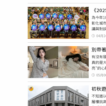
謠雜誌《
刻」香皂
溫柔呢
營業登記
《20
映，孕
商家等
為今年1
來台灣
現場推
彰化城
貫穿，
中，必
講與對
像裡，
覺美感
由彰化
種敘事
市公所
04月2
位設計
（右二
別帶
到，彰
有沒有
設計不
真的是
公司」
亮"的心
案」中
斷，終
學力」，
05月0
眠氣息，
其品牌
香。（圖
傑也提
初秋
禮盒，
來不缺「
不知道
能營造
的價值
層樓挑
塊都擁
計語彙