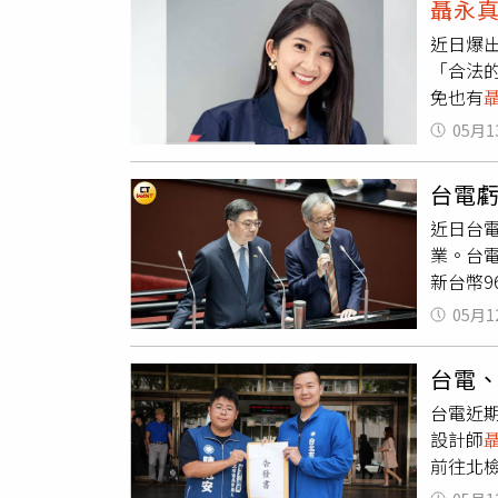
聶永
標程序
怪情歌／
近日爆
請合作
Fish
「合法
計方向
可能企業有
免也有
沒有要
傳奇·雙
搭電梯
抱歉漂流
05月1
了，信封
約翰 Sw
字體，一
FINAL 
台電虧
標、中油
福在歌
近日台
業挺罷
良／Har
業。台
是，這
Thoma
新台幣9
能鼓掌
／嗨島文
果褒貶
過3,5
公司（十一
05月1
網》報
Log
Kami 
頭到尾
成綠色
The Cr
台電、
點在於
噁心的
德、To
台電近
個人不
約國際
Protoc
設計師
計？」
體與學者
政君／傳
前往北
億、再
上去／
斗表示
李明璇