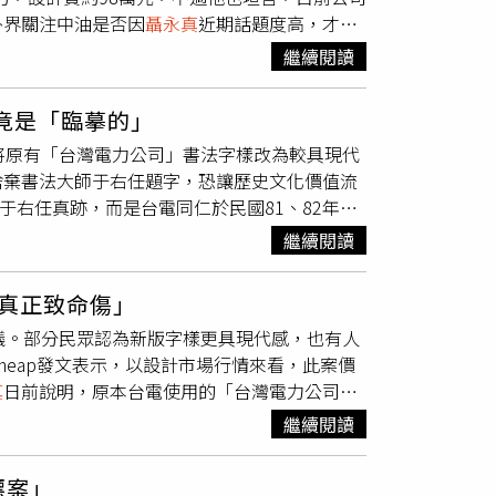
文化。 更多三立新聞網報導． 神預言！李筱峰
外界關注中油是否因
聶永真
近期話題度高，才邀
業識別系統，後續將牽涉招牌、制服等龐大更新
換不到自由！名模錢帥君男友郭哲敏 遭高院裁
示，中油新Logo案是透過公開招標評選程序辦
現階段沒有立即推動的規劃。不過Cheap顯
喊：我值得更好的
繼續閱讀
元。方振仁指出，
聶永真
目前已提出相關設計建
方放現行舊Logo，下方則是他自稱「用阿共漢
疑，中油是否會受到近期台灣電力公司Logo爭
刺先前台電Logo設計被質疑與中國字體高度相
竟是「臨摹的」
行難度問題。方振仁解釋，一旦更換新Logo，
在說暫停，以後一定還是會改吧」、「只是現在
將原有「台灣電力公司」書法字樣改為較具現代
別系統都要全面更換，所需費用相當龐大。方振
o還沒換，炎上先來了」。另外，也有人聯想到賴
捨棄書法大師于右任題字，恐讓歷史文化價值流
間長、成本高，因此現階段已先喊卡，「暫時沒
事件，認為如今中油的「暫停說法」似乎有異曲
于右任真跡，而是台電同仁於民國81、82年間
，同樣由
聶永真
旗下工作室「永真急制
「台灣電力公司」6個字並非于右任專門為台
認為新版設計較簡潔現代，但也有人批評失去原本于
繼續閱讀
整及電腦描圖修整後形成，因此部分外界以完整
網友在Threads發文，整理出
聶永真
過去
人文藝術學院院長黃智陽隨即打臉。他在臉書貼
《十一月的蕭邦》、《依然范特西》，以及蔡依
「真正致命傷」
公司」6字確實是于右任於民國42年親自為台
林宥嘉《今日營業中》等作品，在設計圈早已
議。部分民眾認為新版字樣更具現代感，也有人
不到3天便完成題字，台電人員還特地帶著2顆
聶永真
臉書）貼文曝光後引發熱議，許多網友紛
eap發文表示，以設計市場行情來看，此案價
題字，令人感到遺憾，也擔憂未來包括立法院、
巔峰杰倫專輯都是他做的」、「葉惠美那張真的
真
日前說明，原本台電使用的「台灣電力公司」
代。他也提到外界對此事反彈，「在油電高漲的
封面，真的很愛他設計的小說封面跟專輯視
個別文字，再經排列、縮放、角度調整以及電
報》報導，台電方面表示，當年確實曾請于右任
這個名字也是因為金曲獎，他一直得獎常常聽
繼續閱讀
表示，若今天是把
聶永真
版本改回于右任風格，
書法字樣已遭替換。之後長年使用的版本，其實是
作品。但現在是從傳統書法風格轉向簡潔現代字
跡樣貌。
標案」