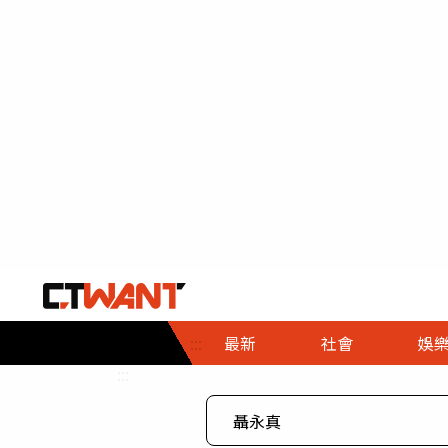
社會首頁
娛樂首頁
財經首頁
政
:::
最新
社會
娛
時事
即時
熱線
:::
直擊
大條
人物
調查
專題
３Ｃ