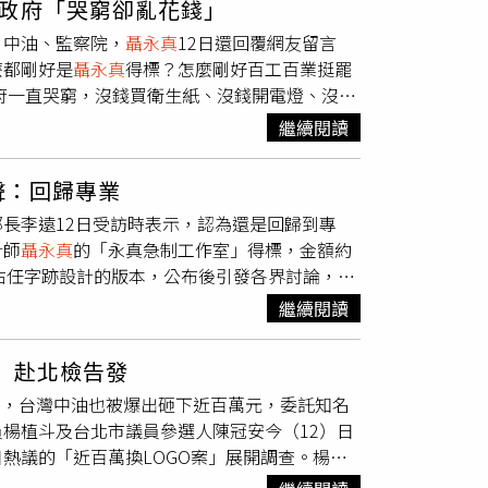
政府「哭窮卻亂花錢」
調，外界質疑中油是因
聶永真
近期話題性高才邀
司Pleasure／華納國際音樂股份有限公司
、中油、監察院，
聶永真
12日還回覆網友留言
並非指定設計師。雖然
聶永真
目前已提出相關設
演奏類最佳專輯獎】Over The Moons／種種
麼都剛好是
聶永真
得標？怎麼剛好百工百業挺罷
上後續整體識別更新成本龐大，因此現階段「暫時
eart's Journey Home)／街聲股份有限公司
府一直哭窮，沒錢買衛生紙、沒錢開電燈、沒錢
限公司【最佳樂團獎】icyball 冰球樂團／我很
太閒了！李明璇表示，自己去信箱收台電帳單
IT QUIETLY告五人／我們就像那些要命的傻瓜甜
繼續閱讀
，大家都不曉得台電花了96萬，就改這6個字的
最佳單曲製作人獎】ØZI、鶴The Crane／FINAL
沒有人否認，但是怎麼這麼巧，台電logo得
uperwomanYELLOW 黄宣、余佳倫／輕功水上飄陳建騏／幸
聲：回歸專業
。「怎麼都剛好是
聶永真
得標？怎麼剛好百工百
一念之間一在水中【演奏類最佳作曲人獎】錢威
長李遠12日受訪時表示，認為還是回歸到專
李明璇指出，設計專業當然要被尊重，但問題
碎平安黃瑞豐、吳政君／金李軍／居住正義Nelson
計師
聶永真
的「永真急制工作室」得標，金額約
評論。總不能一邊拿公共預算，一邊要求外界只
i Cepo'／風潮音樂國際股份有限公司Saitikotiko
于右任字跡設計的版本，公布後引發各界討論，成
價壓力沉重、能源政策混亂，結果你台電扛著超
限公司djekuacan 年少不努力／十一音像有限
對於台電Logo爭議的看法。根據《中時新聞
？請問改了字體，台電就不會虧損了嗎？改了
koArase 阿拉斯／AKA查勞•巴西瓦里／Kami
繼續閱讀
電影最佳配樂獎」時，一部電影因為沒有錢，從
感的「于右任毛筆字體」、連台電帳單都從藍色改
can 年少不努力【最佳專輯製作人獎】蕭賀碩／來了鶴
他評審辯論，強調是在選配樂而不是音樂，重
正確操作。李明璇直言，民進黨執政最令人感到
UIT QUIETLYJOLIN 蔡依林、陳星翰／Pleasure裘
」赴北檢告發
計本身非常專業，涉及美感、歷史記憶還有每
李明璇表示，再看看法務部，在一場名為「兩公
Over The MoonsOberka／Regrow
後，台灣中油也被爆出砸下近百萬元，委託知名
「台電已虧損需要政府補貼，為何還要再搞設
萬的一般行政業務費，來邀約款待海內外的廢死團
Original Soundtrack])大恭／心之歸途黃瑞豐、吳
楊植斗及台北市議員參選人陳冠安今（12）日
，因此跟企業做得好不好是兩回事。
》獲1.13億、九把刀電影《功夫》獲1.5
司Final Girl／東城音樂製作有限公司下回
熱議的「近百萬換LOGO案」展開調查。楊植
花的不是納稅錢？哪個不是老百姓的民脂民膏？
浪創樂股份有限公司【最佳客語歌手獎】阿依羅
稱為前總統蔡英文「御用設計師」的
聶永真
得
電梯、沒錢請手語老師，卻有錢搞這些有的沒