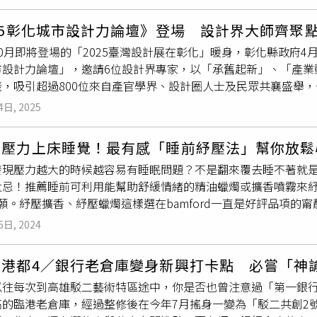
fRoots》特別推薦，動人音樂享譽國際。而在〈牙牙學語的女
，在在完整呈現了竹北多元且細膩的生活風格。官員強調，即日起
喃歌聲，同時搭配空拍台北到金門的美麗景象，穿插近百名女性
的合法店家消費累積滿3,000元，元旦起憑發票上網登錄後再加
25彰化城市設計力論壇》登場 設計界大師齊聚
育出台灣這個海島國家居民的生命力量，展現專屬於當代女性的
值贈品券，每身分證字號限兌換一次。此外，明年元月3日竹北市
0月即將登場的「2025臺灣設計展在彰化」暖身，彰化縣政府4月
首屈一指的專輯裝幀設計團隊，由
聶永真
領軍的永真急制操刀，
出集點兌換與限量「加倍券」優惠，鼓勵民眾實地選購、認識竹
市設計力論壇」，邀請6位設計界專家，以「承舊起新」、「產業
包夾著分頁落版的中英文版本零雨詩作，直喻時代命題如海洋般
須兼顧硬體建設與文化底蘊，也要善用設計提高市民的生活感、
談，吸引超過800位來自產官學界、設計圈人士及民眾共襄盛舉，
不同女子在客觀的視覺上看似浮泳於水缸中，若將視角轉換至第
外，更讓好產品在年節伴手禮市場中被看見、被選擇，讓美學與
縣長王惠美、《今周刊》發行人梁永煌共同揭開序幕，邀集宋鎮
：有人仍被禁錮著，或終有人找到了自由。
臉書粉絲團。
4日, 2025
界重量級大師，齊聚彰化擔任主講。王惠美縣長（左二）與總策
）分享設計展亮點，揭示彰化設計轉型願景，讓世界看見彰化的
著壓力上床睡覺！最有感「睡前紓壓法」幫你放鬆
化縣擁有非常豐厚的人文美學，及堅強的產業基礎，從農業到工
發現壓力越大的時候越容易有睡眠問題？不是翻來覆去睡不著就
僅能夠提升城市的美感，也是驅動城市轉型，是連結在地和國際
大忌！推薦睡前可利用能幫助舒緩情緒的精油蠟燭或擴香噴霧來紓
負責人宋鎮邁，以「從台灣出發的共生地景設計」為題開場，分
願。紓壓擴香、紓壓蠟燭這樣選在bamford一直是好評品項
，如何把水岸還給使用者，創造基隆獨有的海港生活。知名藝術
於在今年迎來系列新成員-室內擴香&香氛蠟燭，以馬鬱蘭、薰衣
提到彰化應以「設計力」，打造成為「第七都」；彰化在地、時尚
6日, 2024
讓人一走入寢室就可以倍感放鬆。bamford甯靜系列繼枕頭
具備的多元包容、跨界聯名等特色，運用廢棄茶葉製作素皮革等
／吳雅鈴攝）由SAWAA攜手台灣設計師
聶永真
與春池玻璃推出
到，彰化縣不只是農工大縣，希望透過台灣設計展將設計融入城
遊港都4／銀行老倉庫變身新興打卡點 必嘗「神
是採用森林氣息的松針葉精油結合普羅旺斯薰衣草精油及歐洲赤
亮點」，重要的是如何營造城市的共感、光榮感。下午場由「永真急
以往每次到高雄駁二藝術特區途中，你是否也曾注意過「第一銀
平和入眠氛圍，光是味道就已經很受到現代人的歡迎了，再搭配
－用視覺策略突破市場框架」專題演講，他強調設計應反映當代
高的臨港老倉庫，經過整修後在今年7月搖身一變為「駁二共創2
有獨一無二花紋的大理石蓋，散發簡約高雅質感的低調時髦外型，
。彰化縣政府新聞處長李俊德（右二）與永真急制負責人
聶永真