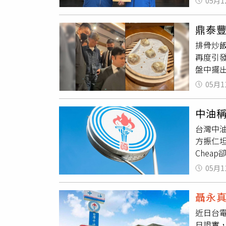
／南方的
05月1
標，難
的，真
行劉悅德／
至有背
訴人民
林智凱／
鼎泰
無關支
友友的
限公司做
排骨炒
43億元
潮音樂
再度引
題不在
褲 la
盤中擺
算，讓
雅／鐵心
飯、小
事長方
05月1
sad:*
擠滿排隊
後續招牌
【最佳演
實測結
向國內
& 鄭昭
中油稱
到，兩
由司法
Hear
台灣中油
依然不
都可以 
方振仁
致追求。
純妹妺
Che
品牌美
限公司P
來執行
部分評
05月1
司【年度
成「白話
要求「
際音樂股
風波燒
按原樣
司我的
聶永
「先把
級品質
【年度專
近日台電
單說，
保外帶
Narra
日證實，
案。中