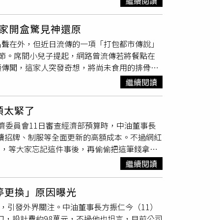
繼續閱讀
花誌黃宇寒／Ngai【最佳裝幀設計獎】黃嘉宏／暮夜徐
萬元進行LOGO設計，恐涉圖利特定對象，甚
見，只是變成自己喜歡的樣子！」民進黨則是告
建龍、亞歷三小 ／SAX TAPE
聶永真
、陳聖智、
企業資金應優先用於改善營運，而非投入與本業
誰願意看見自己辛苦的納稅錢，就這樣全進了綠
 Album【最佳台語專輯獎】圓缺／邊走邊聽有
家開盒驚見神還原
事」上。陳冠安則提及，台電今年第一季再虧損
！」
音樂娛樂股份有限公司褪褲 lán 的兄弟／風
名聲在外，但近日流傳的一項「打包都市傳說」
，卻仍花費約96萬元進行LOGO設計。他質疑，問
手獎】蕭煌奇／做一個惜情軟心的人吳永吉／褪
節。席間小兒子提起，網路曾流傳若將餐點在
裕推動非核心業務的形象工程，直酸「亂花預
台語女歌手獎】鄭宜農／圓缺陳怡婷／三十幾秀蘭瑪
項傳聞，這家人突發奇想，將尚未食用的排骨炒
業識別系統的成本恐怕遠高於96萬元；中油董
／如果每天都可以 happy happy 誰想要
人員協助打包。台北101鼎泰豐總是門庭若市
換。他批評，真正龐大的支出不在設計費，而在
繼續閱讀
h／慢花誌CJ MiT／我說JOYCE 就以斯／才華換桃花
人精神這名母親在社群平台 Threads 分享
2026）年度預算仍有2166億元資金缺口，須
與山／Hidden Album椅子樂團／愛的對白Dac
的食材位置略有位移，但從對比照片可以清楚看
設計，恐涉及弊案、利益輸送或道德爭議，應交
湯豪／LOVE RAGE HOPE盧廣仲／
頭太緊了
被原封不動地移入外帶盒中。這種在忙碌節日中
原【最佳華語女歌手獎】洪佩瑜／開陳嫺靜／如果每天
經濟委員會11日審查經濟部預算時，中油董事長
添了趣味，也讓網友紛紛讚嘆鼎泰豐對細節的極
LIN 蔡依林／Pleasure劉艾立／雙魚宮單依純／
後續招牌、制服等全面更新的高額成本。不過網紅
ett Lowell IG)熱心網友發出提醒 別讓
股份有限公司跟著感覺走／滾石國際音樂股份有
」，等大家忘記這件事後，再偷偷把這筆錢拿出
太有心」、「炒飯看起來好有戲」。然而，也有
樂娛樂股份有限公司純妹妹／禾聲文化娛樂有限公
」、「目前沒有即刻實施打算」等說法逐句翻譯
等重大節日是餐廳最忙碌的時刻，若每位客人都
繼續閱讀
.／滾石國際音樂股份有限公司Pleasure／華納國
全台灣都知道，就是因為現在公營事業改Logo
回應，這僅是聚餐間的小發現，即便服務人員未
 happy 誰想要 sad:))／顏社企業有限公
」，Cheap則狠酸，真正意思根本就是：
代，餐飲龍頭「鼎泰豐」祭7萬5搶廚師。國道
子合唱團》幸福版主題曲)／众悅娛樂有限公司
暫停更換」原因曝光
再偷偷拿出來弄。」最後更直接總結一句：「簡
實有嚴格的標準化作業流程（SOP）。為了確
e Stories, Different
o，引發外界關注。中油董事長方振仁今（11）
，國民黨立委葉元之質詢中油98萬元Logo
。這次的「人臉傳說」雖是客人的隨興之舉，卻
刀，設計費約98萬元，不過他也坦言，目前公司
過程「絕對合法合規」，但目前新Logo尚未正