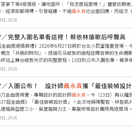
有望拿下第4座獎座，讓他直呼：「我怎麼這麼棒！」儘管近期捲入
攤開近年財報，2022年虧損2,263億元，台電說俄烏戰爭、天
院、經濟部都得標，引發疑慮，不過
聶永真
也出面回應，而這次《
999億元，台電強調扮演「抗通膨消波塊」，吸收燃料成本；202
九種藍——聽見零雨》，入圍「最佳裝幀設計獎」，將與黃嘉宏、
不容易在2025年扭轉劣勢轉虧為盈，未料在2026年第一季又虧損
4日, 2026
建龍與力王、畢展熒等設計團隊角逐獎項。本屆該獎項入選團隊如
電負債比已達91.1％。截至2026年3月，台電累計虧損3,571億
ng siōng tsán黃品嘉、王馨／睏 Sleep吳建龍、亞歷三小 ／SAX TA
三乾貯案再陷風暴真正讓台電近期爭議快速升溫，仍是AI時代帶來
37／完整入圍名單看這裡！蔡依林搶歌后呼聲高
零雨吳建龍、力王、畢展熒 ／Hidden Album對於入選的
算需求爆發，外界憂心台灣未來供電是否能支撐產業發展，也讓
屆金曲獎頒獎典禮》2026年6月27日將於台北小巨蛋隆重登場
出現在貼文底下表示：「我怎麼這麼棒！」引發網友熱議，紛紛
行核三重啟程序後，核能政策成為全民焦點。就在此時，攸關核三
計概念「共振的時刻」，透過花朵綻放的過程詮釋音樂的生命週
不過也有人表示「文化部不意外」、「綠色團體頒獎給自己人啊
台電花4天完成決標，引發外界對程序過於倉促的質疑。由於核三
最終站上舞台綻放光芒的完整歷程，13日則公布入圍名單，競爭
元新Logo的案件，中油董事長方振仁日前受訪時坦言公司內部仍
核廢料後續能否安全存放，關鍵就在乾式貯存設備，因此這項標
眼睛小寒／成人之美武雄／礦工兄弟黃立堯／WAR & LUV李
，美商NAC與日商KVC籌組的美日聯盟，遭質疑未符合美國核
3日, 2026
奇、滴燙 Diiton／你攏無咧看張震嶽／浪人的..張簡君偉／
由公司負責人合法簽章等程序問題，甚至質疑台電疑似在評選過程
曲人獎】翁光煒／厭倦一個人旅行周湯豪、Seann Bowe、韋恩林、R
轉得標。對此，台電向《民報》強調，本案歷經多次公開閱覽與
7／入圍公布！ 設計師
聶永真
獲「最佳裝幀設
ison Ma、CYH、Richard Craker, Jackson Dimiglio
重大國家設施，已邀請檢廉警等機關成立廉政平台，全案依法透
操刀金曲獎視覺、專輯設計的設計師
聶永真
，今（13日）再以羅
特別貢獻獎】屠穎、林煌坤【最佳演唱錄音專輯獎】當大人／環球國
年初台電提出興達電廠延役5部舊燃氣機組，遭高雄市長陳其邁要
第37屆金曲獎》「最佳裝幀設計獎」。此次他與陳聖智、林智凱
有限公司承諾／麥丁文化事業有限公司djekuacan 年少不努力／十
陷核、風、火三重壓力除了核三乾貯案外，近年台電也頻頻陷入
吳建龍與亞歷三小、吳建龍與力王、畢展熒等設計團隊角逐獎項
尼音樂娛樂股份有限公司【最佳演奏錄音專輯獎】Over The Mo
啟、森崴能源承攬離岸風電工程後爆發財務壓力等，都讓外界重新
今（13日）再以羅思容專輯《女兒的九十九種藍——聽見零雨》，
／禾廣娛樂股份有限公司I Am Here／華納國際音樂股份有限公司Invisible Na
張下，正快速推升全台用電需求，市場也開始擔憂台灣是否可能
3日, 2026
翻攝自金曲獎FB）巧合的是，
聶永真
近期也因國營事業Logo話
dtrack)《看不見的國家》電影原聲帶／樂浪聲風股份有限公司
台電龐大虧損與接連不斷的爭議，背後其實都指向同一個問題：A
中油也傳出有意更新企業識別。中油董事長 方振仁 11日證實，
 MV 獎】純妹妹／禾聲文化娛樂有限公司Sakura Gansh
電爆黑箱1》核三137億乾貯案4天急決標 台電陷3大爭議