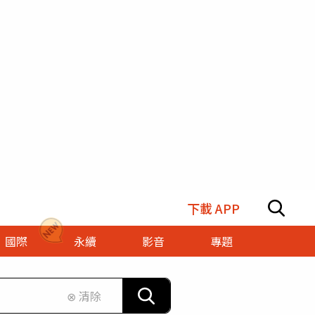
下載 APP
國際
永續
影音
專題
⊗ 清除