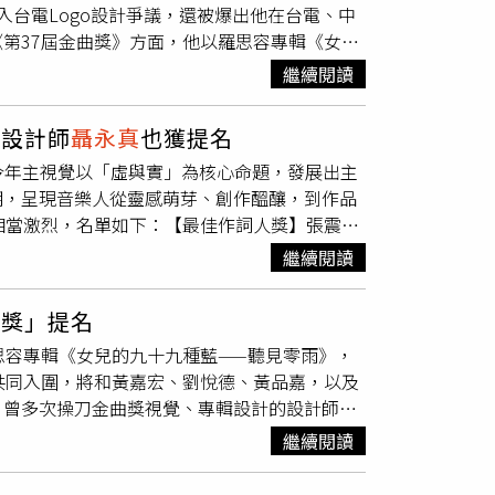
台電Logo設計爭議，還被爆出他在台電、中
然氣和煤價飆漲、電價未同步調漲所致；2023年
第37屆金曲獎》方面，他以羅思容專輯《女兒
4年收斂至虧損411億元。好景不長，台電連虧3
劉悅德、黃品嘉，以及王馨、吳建龍與亞歷三
43億元，截至今年3月底，累計虧損達3,571
繼續閱讀
下：黃嘉宏／暮夜徐行劉悅德／有美夢上讚Ū
元，負債率飆升至91.1％。AI與半導體吃電太
PE
聶永真
、陳聖智、林智凱／女兒的九十九種
的龐大用電壓力。隨著半導體、AI伺服器與高
 設計師
聶永真
也獲提名
消息，目前已在社群平台出現相當多的討論，
聶永真
原本逐漸沉寂的核電議題重新浮上檯面。總統賴
，今年主視覺以「虛與實」為核心命題，發展出主
留言讚「超棒的」、「優秀」、「設計簡約好
重啟命脈、總預算高達137億元的「核三乾貯
期，呈現音樂人從靈感萌芽、創作醞釀，到作品
」。此外，除台電爭議外，關於
聶永真
標下中油
若想延役發電，必須先將舊燃料棒退出，那高
相當激烈，名單如下：【最佳作詞人獎】張震嶽
未達成共識，加上更換成本過高，因此暫緩更改。
案也被視為核三重啟最重要的一塊拼圖。根據爆
格弟／銀色荒原【最佳作曲人獎】盧律銘／大濛的
管會（NRC）相關品保標準，投標文件也爆出未
繼續閱讀
數到十黃奇斌／若無你我欲去佗位裘德／銀色荒原
中放寬標準，讓原本曾遭判定不合格的NAC，
uben Cardenas／FLAMES陳星翰、鄭人
審查程序，並由內外部委員共同完成評選作業，
計獎」提名
-Wood／DIYYELLOW 黄宣／輕功水上飄裘德、崔展鴻／銀
明辦理，重申相關投標廠商均符合資格與規格要
思容專輯《女兒的九十九種藍——聽見零雨》，
際唱片股份有限公司Pleasure／華納國際
求出面說明。（圖／翻攝維基百科）AI缺電焦慮
共同入圍，將和黃嘉宏、劉悅德、黃品嘉，以及
一音像有限公司（十一音樂）soul.food 靈食
能源與工程相關爭議，包括興達電廠延役、中火
。曾多次操刀金曲獎視覺、專輯設計的設計師
聶
ons／種種可能企業有限公司康達效應 Coanda
檢視台灣能源政策與供電結構。尤其在AI產業
入圍《第37屆金曲獎》「最佳裝幀設計獎」。
tion (Original Motion Picture
再度面臨缺電風險。從核電延役、老舊機組續
繼續閱讀
題再度受到關注。繼台電更換新Logo引發熱議
我們與惡的距離II影集原聲帶／黑馬映像電影有限公
I時代來臨後，台灣的電，真的夠用嗎？延伸閱
中油確實曾啟動新Logo設計案，並透過公開招
a／果核音樂玫瑰森林農場有限公司此刻／雪人有限公司