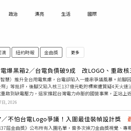
寵物
政治
漂亮
生活
國際
運勢
運動
梅酒
阿滴
紐約時報
金曲獎
更多
電爆黑箱2／台電負債破9成 改LOGO、重啟
工智慧）推升全台用電焦慮，台電卻陷入一連串爭議風暴。前腳因
公帑」等批評，後腳又陷入核三137億元乾貯標案遭質疑4天火
電重啟到缺電壓力，這家撐起台灣電力命脈的國營事業，正站上近年
料打臉官方說法近期最受矚目的爭議，莫過於台電新版電費帳單與
7日, 2026
計師
聶永真
操刀的現代標準字體，並將帳單配色從過去藍色調整
，台電舊版字體出自「一代草聖」于右任手筆，但台電初期回應
7／不怕台電Logo爭議！入圍最佳裝幀設計獎
歷史資料，指出確實為于右任題字，讓外界質疑台電說法前後不一。
第37屆金曲獎》公布所有入圍名單，曾多次操刀金曲獎視覺、專
行。（圖／翻攝民視新聞網YouTube）第一季又虧43億元 