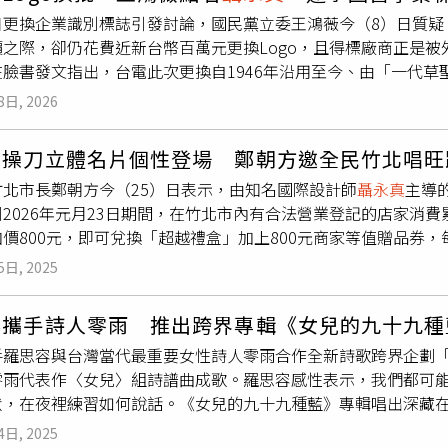
此不少人認為看起來像現成字型的變化版本，甚至像簡報軟體直接
日更換企業識別標誌引發討論，國民黨立委王鴻薇今（8）日質疑
他進一步指出，若以整體企業識別設計角度來看，96萬元並非單
價之際，卻仍花費近新台幣百萬元更換Logo，且得標廠商正是
下來一個字約16萬元，以
聶永真
的業界地位而言，「還算chea
在臉書發文指出，台電此次更換自1946年沿用至今、由「一代
對設計專業的認知問題。他指出，許多人對專業領域標準相對嚴
查後發現，新識別設計由「永真急制設計工作室」得標，案名為「
當成果呈現方式看似簡單時，更容易被認為「很好賺」。針對此
8日, 2026
金額約新台幣 96.8萬元。她進一步指出，同一年「台灣中油
案，「除了情懷，更覺得若能讓它往現代化邁進一點，會是一件
萬元，等於
聶永真
一年內接連拿下兩家國營事業Logo設計標案。
覺改造，但標案內容明確指出是「優化」而非「重新設計」，因
真
操刀立體名片個性登場 鄭朝方邀全民竹北唱旺
見，但她身為在野黨立委，更在意的是國營事業財務惡化下的預算
開啟未來50年的全新企業識別方向。
竹北市長鄭朝方今（25）日表示，由知名國際設計師
聶永真
主導
府補助後仍虧損新台幣 546.57億元，監察院也曾示警台電負債比
2026年元月23日期間，在竹北市內有合法營業登記的店家消費
幣 355億元、累積虧損達新台幣 691億元。她批評，在國營
價800元，即可兌換「超越禮盒」加上800元商家等值贈品券
的情況下，卻仍花上百萬元更換識別標誌，令人難以接受，「不
北市新年度「超越禮盒」找來知名設計師
聶永真
（右）操刀設計
王鴻薇也提到，
聶永真
過去還曾得標交通部觀光署形象識別系統改
5日, 2025
北市公所媒體群組）新的一年要來了，竹北市公所持續推出「竹
期間，頻繁取得政府與國營事業設計標案，「成為標案常客是不
調設計「超越禮盒」，更讓不少人驚呼連連。
聶永真
介紹，「超
對國營事業一邊喊虧損、一邊持續編列設計與改版預算，當然有
容攜手詩人零雨 推出跨界專輯《女兒的九十九種
說好自己的故事，讓產品被理解、被記住，進而被消費者選擇，
手羅思容與台灣當代最重要女性詩人零雨合作全新詩歌跨界企劃
元包容，整體識別與細節拿捏很不一樣，能感受竹北的生活風格
零雨代表作〈女兒〉組詩譜曲成歌。羅思容感性表示，我們都可
家老闆紛紛出席讚聲。（圖／翻攝自竹北市公所媒體群組）公所
默，在夜裡練習如何說話。《女兒的九十九種藍》專輯唱出深藏
品，包括田爸爸的米「春小麥」、竹北市農會推廣供銷中心「黑
我們終將學會以自己的聲音為自己命名。羅思容過去被金曲獎、
堅果」、綠禾塘的「翔頂耳掛咖啡」、歐克威爾兒童漱口水隨身
4日, 2025