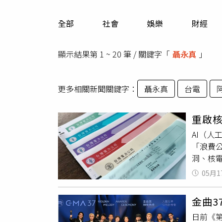
人物
汽車
全部
社會
娛樂
財經
專欄
房產新勢力
顯示結果第 1 ~ 20 筆 / 關鍵字「
聶永真
」
更多相關新聞關鍵字：
聶永真
台電
重啟核
AI（人
「浪費
洞、核
者翻資
05月1
換為設
遍認知
金曲3
刊》等
日前《
舊字體並