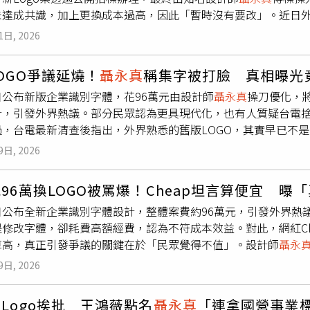
驗了鼎泰豐員工在節日壓力環境下，仍能維持高度服務熱誠的企業
未達成共識，加上更換成本過高，因此「暫時沒有要改」。近日
，中油內部仍需進一步凝聚共識。方振仁也坦言，若全面更換企
前示警「攻台先佔立院」 藍白大砍軍購驗證先知． 2億天價保金
新Logo。對此，今日出席立法院經濟委員會的方振仁受訪時表
因此目前選擇暫停。他並強調，暫停此案與近期風波沒有關係，只是
個月． 台電新Logo美學大戰！
聶永真
反擊「低能假帳號」 怒
1日, 2026
非特別指定由
聶永真
設計，一切都依照規定進行，設計費約98萬
買單，除了發文狠酸外，還特地附上一張中油Logo對照圖，上
最終版本尚未拍板，公司內部還需要進一步討論評估。至於外界質
5U瞎弄的版本」，並特別標註「不是設計師弄的」，明顯是在諷
OGO爭議延燒！
聶永真
稱集字被打臉 真相曝光
決策，方振仁則強調「沒有關係」，公司最主要考量還是成本與執
議。貼文曝光後迅速掀起大量討論，不少網友也留言狂酸，「現
日公布新版企業識別字體，花96萬元由設計師
聶永真
操刀優化，
總公司標誌要更新，包含全台加油站招牌、制服、文件與相關識
而已」、「98萬只是開始，後面換招牌才是真正燒錢」、「Log
計，引發外界熱議。部分民眾認為更具現代化，也有人質疑台電
，目前中油財務狀況並不理想，再加上全面更換識別系統所需時
前出訪史瓦帝尼時，一度傳出行程「暫緩」，最後卻低調成行的
，台電最新清查後指出，外界熟悉的舊版LOGO，其實早已不是
」。事實上，近期台灣電力公司重新設計「台灣電力公司」字樣
妙。
摹設計的版本。
聶永真
日前在社群平台發文回應爭議時表示，原本
shop」以96萬元得標，新Logo曝光後引發網路熱議，支持者
9日, 2026
書寫，而是取自于右任字帖中的單字，再經排列、縮放、角度調
字體風格，甚至有人質疑只是修改字體就花費近百萬元。不過，也有
品的角度評論原LOGO，與實際情況存在落差。不過，華梵大學
的多張知名專輯設計，包括周杰倫的《葉惠美》、《七里香》、
96萬換LOGO被罵爆！Cheap坦言算便宜 曝
電月刊》第25期刊載的〈右老墨寶與台電〉文章，指出「台灣電力
》、《特務J》，和林俊傑《西界》，五月天《後青春期的詩》，
日公布全新企業識別字體設計，整體案費約96萬元，引發外界熱
。文章提到，當時台電向于右任提出請託後，于右任立即答應，且
名。
聶永真
在許多國內外大型設計賽事數次奪獎。（圖／翻攝自
是修改字體，卻耗費高額經費，認為不符成本效益。對此，網紅Ch
前往致謝。黃智陽認為，以現代制式字體取代台灣重要書法家的
表示，「哇！有人討論欸！七里香那張封面真的很強！對那時候
算高，真正引發爭議的關鍵在於「民眾覺得不值」。設計師
聶永
、歷史博物館及臺灣銀行等機構歷史字跡，是否也可能逐漸被取
又好看」、「田馥甄的專輯也是厲害到不行」、「還有各類小說
誌，並非書法家于右任親自為台電題字，而是從于右任字帖中擷取
沒有更重要且更有共識的事可以努力嗎？」不過，根據《工商時
「孫盛希第一張專輯也是永真操刀設計的」、「我會認識
聶永真
9日, 2026
整後形成，並非完全客製化的企業識別。Cheap則在社群平台
字，但後續在民國81、82年間進行企業識別系統優化時，原始
花費96萬元，外界可能會認為設計極具辨識度，甚至稱讚為大師
內部人員依據于右任字體進行臨摹與重新排列設計，並非最初真
Logo挨批 王鴻薇點名
聶永真
「連拿國營事業