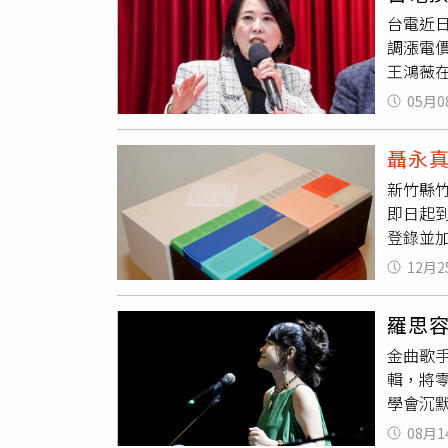
體，因
台電近
質疑。
調漲電
容，平均
王鴻薇
灣社會
表示，經
值，而
05月0
日決標，
台電標
幣 98
度的視
聶永
不同意
替台電
新竹縣
算，含政
即日起到
高達新台
登錄並加
民喊窮
費。竹
量？」
12月2
攝自竹
文執政
色的基
代，面
羅思
地品牌
金曲歌
樓與多
輯，將
物，店
學會沉
特色商
光，而
「原味
08月1