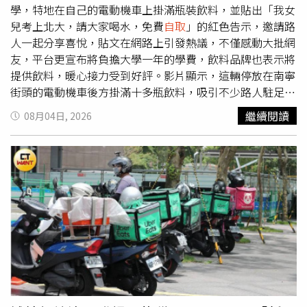
學，特地在自己的電動機車上掛滿瓶裝飲料，並貼出「我女
兒考上北大，請大家喝水，免費
自取
」的紅色告示，邀請路
人一起分享喜悅，貼文在網路上引發熱議，不僅感動大批網
友，平台更宣布將負擔大學一年的學費，飲料品牌也表示將
提供飲料，暖心接力受到好評。影片顯示，這輛停放在南寧
街頭的電動機車後方掛滿十多瓶飲料，吸引不少路人駐足，
不少人主動拿到飲料後，也向這位父親送上祝福，希望沾沾
繼續閱讀
08月04日, 2026
金榜題名的喜氣。這名外送員父受訪時表示，女兒已收到北
京大學的錄取通知書，自己經濟能力有限，沒有能力辦盛大
的慶祝活動，因此只能用請大家喝水的方式分享喜悅。「我
能力有限，就想給大家送送水。」事件曝光後迅速在網路發
酵，不少網友留言表示，「這是人生最值得驕傲的一刻」、
「不是炫耀，而是一位父親藏不住的喜悅」。閃送平台2日
回應，已找到這位外送員父親，並宣布將負擔其女兒一年的
學費，此外，東鵬特飲也留言表示將包辦車上所有飲料。據
了解，這位父親平日就是一名普通外送員，每天穿梭城市送
單，靠著一趟趟配送撐起家計；女兒則長年在租屋處的小書
桌前苦讀，沒有特別的學習資源，也沒有名師補習，英文靠
手機錄音檔自學，試題本全靠手抄，把別人滑手機的時間都