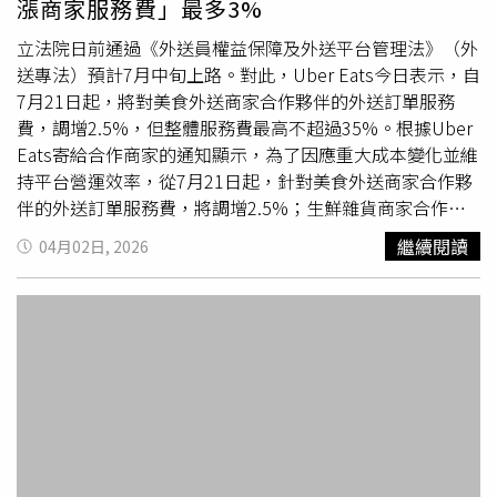
漲商家服務費」最多3%
法》報請檢察官處理，不得擅自動用，其拆除外包裝、占為
己有之行為，顯已逾越職務界線。此外，台中市警局曾函覆
立法院日前通過《外送員權益保障及外送平台管理法》（外
稱，曾僅負責戒護與搬運，非承辦人，未負保管責任。但檢
送專法）預計7月中旬上路。對此，Uber Eats今日表示，自
方調閱資料發現，曾為帶班人員，並在臨檢及扣押文件上簽
7月21日起，將對美食外送商家合作夥伴的外送訂單服務
名，認定其具保管人身分，直指警局說法「顯有謬誤」。全
費，調增2.5%，但整體服務費最高不超過35%。根據Uber
案依《貪汙治罪條例》之「侵占職務上持有之非公用私有財
Eats寄給合作商家的通知顯示，為了因應重大成本變化並維
物」罪嫌起訴，該罪最重可處5年以上徒刑，但檢察官考量
持平台營運效率，從7月21日起，針對美食外送商家合作夥
曾已坦承犯行並繳回600元不法所得，金額低且情節輕微，
伴的外送訂單服務費，將調增2.5%；生鮮雜貨商家合作夥
建請法院依法酌予減刑。
伴調增3%；外帶
自取
訂單的服務費則維持現狀，不受影
繼續閱讀
04月02日, 2026
響。Uber Eats指出，針對此次調整，公司主動增設「35%
服務費率上限」機制，代表本次費率調整下，平台美食外送
商家的外送訂單服務費，最高將不超過35%。Uber Eats提
醒，若商家不同意此次調整，請於7月7日前聯繫客服信箱
tweats@uber.com，完成終止合作關係。針對此次調整是
否會影響到消費者？Uber Eats透露，新法規帶來的平台營
運成本影響不僅限於外送商家合作夥伴，目前平台也在評估
如何調整消費者端及優物流的相關費用等因應方式，若未來
有任何變動，將會提前公告向用戶說明。