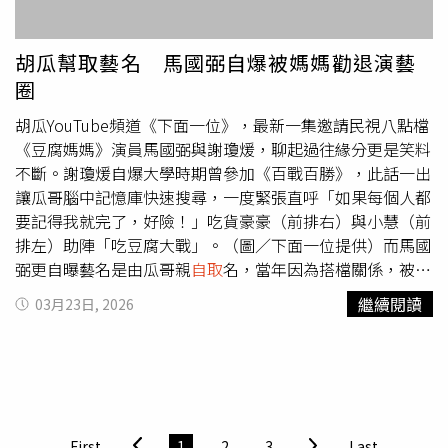
胡瓜幫取藝名 馬國弼自爆被媽媽勸退演藝
圈
胡瓜YouTube頻道《下面一位》，最新一集邀請民視八點檔
《豆腐媽媽》演員馬國弼與謝瓊煖，聊起過往緣分更是笑料
不斷。謝瓊煖自爆大學時期曾參加《百戰百勝》，此話一出
讓瓜哥腦中記憶庫快速搜尋，一度緊張直呼「如果每個人都
要記得我就完了，好險！」吃貨豪豪（前排右）與小慧（前
排左）助陣「吃豆腐大戰」。（圖／下面一位提供）而馬國
弼更自曝藝名是由瓜哥親
自取
名，當年因為搭檔關係，被取
名「馬國畢」，還因諧音發音一度讓媽媽勸退演藝圈，笑翻
繼續閱讀
03月23日, 2026
全場。三人合體挑戰任務，展開夜市「吃豆腐大戰」，還特
別找來大胃王「吃貨豪豪」助陣。豪豪一出場就拋出驚人戰
績，曾在短時間內狂吃漢堡，讓眾人聽得目瞪口呆。比賽採
「骰子決定份量」機制，從清蒸臭豆腐、滷味到鹽水雞一路
吃下來，眾人邊吃邊聊，戰況卻逐漸失控。胡瓜笑說：「我
本來沒有要比速度，但在他旁邊壓力太大！」而豪豪則展現
First
1
2
3
Last