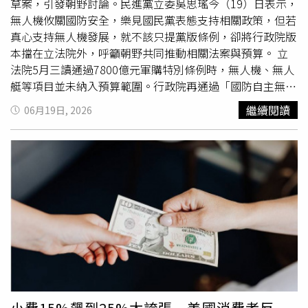
導。投資人關注日本超過GDP 200%的債務，使其成為主要
「你全付款就完全沒有瑕疵了，找消保官吧」、「可以去跟
草案，引發朝野討論。民進黨立委吳思瑤今（19）日表示，
經濟體中負擔最重的國家。持續的財政赤字也引發市場對政
蘋果官方投訴，讓他們喪失代理授權」、「如果是我一定
無人機攸關國防安全，樂見國民黨表態支持相關政策，但若
府超支的疑慮。同時，西亞地緣政治危機更導致超過95%石
告，已成立的訂單不能這樣亂漲或私
自取
消」、「這間經銷
真心支持無人機發展，就不該只提黨版條例，卻將行政院版
油依賴進口的日本面臨通膨壓力，日圓也因此受到重創。總
商是當期貨來賣嗎」、「笑死人，如果蘋果宣布降價他們會
本擋在立法院外，呼籲朝野共同推動相關法案與預算。 立
部位於新加坡的避險基金「Alpha Binwani Capital」的創辦
退錢嗎」、「相關資料留著，支持找消保官，每個縣市政府
法院5月三讀通過7800億元軍購特別條例時，無人機、無人
人兼投資長Ashwin Binwani表示，日本宏觀經濟、政策與市
都有，你會贏的」。
艇等項目並未納入預算範圍。行政院再通過「國防自主無人
場部位強烈有利於日圓走弱，因此只要這些條件持續下去，
載具採購特別條例草案」，規劃編列2100億元經費推動相
繼續閱讀
06月19日, 2026
做空日元仍非常具有吸引力。SMBC日興證券高級外匯及利
關建，執行期程自今年8月起至2031年止，逐年籌獲濱海監
率策略師Rinto Maruyama則指出，最極端情境並非單純的
偵型無人機、濱海攻擊型無人機及小型自殺無人艇等裝備。
貶值，而是失序性崩跌，若外匯干預失效，市場可能開始質
吳思瑤表示，國民黨主席鄭麗文結束訪美返台後，國民黨近
疑日本政府的干預能力。此外，利差交易（carry trade）仍
期傳出研議支持無人機條例，甚至規劃提出黨版法案。她直
是重要因素。弱勢日圓使其成為廉價融資貨幣，可投入土耳
言，若以這趟訪美行程來看，只能用「
自取
其辱、慘不忍
其里拉、印度股市或委內瑞拉債券等高收益資產。對此，市
睹」八個字形容，而國民黨如今對無人機政策，似乎露出起
場分析師和外匯交易專家Nick Twidale也分析，即使存在日
義來歸意味？吳思瑤指出，無人機不僅是國防重要的產業，
本政府干預匯市的風險，市場仍偏好使用日圓進行套利交
「無藍綠之分」。她表示，民進黨樂見國民黨願意在無人機
易。他甚至認為，1年內達到200並非不可能。這也促使部
發展議題上「起義來歸」，無論是預算編列或法制建構，都
分投資人加碼日圓空頭，即使面臨日本可能動用高達1.09兆
期待朝野共同支持。不過，吳思瑤也提醒，支持不能一方面
美元外匯儲備進行干預的風險。日本曾在4月28日至5月27
提出國民黨版本法案，另一方面卻將行政院版或民進黨立委
日期間投入創紀錄的11.73兆日圓支撐匯率。在2022年與
提出的無人機特別條例排除在議程之外。她強調，若真心支
小費15%飆到25%太誇張 美國消費者反