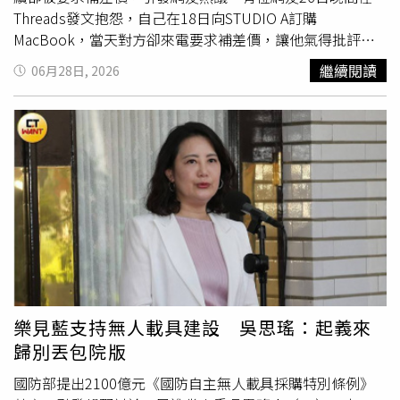
月將基準利率上調0.25個百分點至1%，創1995年以來最高
Threads發文抱怨，自己在18日向STUDIO A訂購
水準，並釋出未來可能進一步升息的訊號，雖然此舉縮小了
MacBook，當天對方卻來電要求補差價，讓他氣得批評
與美國的利差，但部分交易員認為，由新任主席沃什
「確定已經向蘋果官方下訂單了，憑什麼要我們消費者自行
繼續閱讀
06月28日, 2026
（Kevin Warsh）主導的美國聯準會（Fed）升息的機率已
吸收這個價差啊？」貼文曝光後，不少苦主紛紛在底下留
開始上升。另一方面，有報導指出日本政府希望日本央行放
言，「我也是今天接到電話，叫我補價差，我3週前訂的，
緩升息步伐，也加劇了市場對日圓疲弱的擔憂。總部位於倫
是他們一直沒貨給我」、「我甚至是4月28日下訂，到現在
敦的獨立投資顧問與研究機構「Asymmetric Advisors」的
也沒到貨，還要我補差價，」、「超不合理，強迫消費者吸
市場策略師Amir Anvarzadeh示警：「我們實際上正處於日
收價差，我去燦坤也遇到這種狀況，目前還在投訴中」、
本貨幣危機的邊緣。」已經關注日本市場37年的他強調，
「我6月9日訂的Neo還沒收到貨，剛剛也收到通知說要補價
「這很大程度上是日本央行那些似乎處於深度昏迷狀態的決
差」、「我也是全額付清，發票已開，被要求補價差」、
策者們，咎由
自取
的結果。」不過，目前沒有人認為日圓會
「我4月22日就到STUDIO A門市下訂，到現在還跟我說在排
立即跌至上述的極端水準。要達成這種情境，美國聯準會可
隊中，然後今天晚上寄簡訊說預約訂單要用最新價格辦
能必須釋出比市場預期更鷹派的訊號，導致美國公債殖利率
理」。還有另一名網友發文表示，自己1個半月前全額付款
大幅上升，同時油價飆升、地緣政治緊張局勢加劇。美國資
訂的Mac air 13.6吋筆電，一直沒出貨，26日竟通知因為
產管理公司「Nuveen」的全球投資策略師Laura Cooper分
Apple漲價，要他補差價，「實在令人太生氣！敬告消費者
樂見藍支持無人載具建設 吳思瑤：起義來
析，全球市場情緒也需要惡化到足以提振對美元的需求，
抵制無良公司。」對此，許多鄉民留言指出，「收了全額定
歸別丟包院版
「這種組合可能還會迫使日本央行要麼推遲政策正常化，要
金，依民法其實你已經可以提民事訴訟了，未履行契約依法
麼不願阻止日元進一步走弱。」但目前市場仍由日圓空頭主
賠付2倍定金」、「可以找消保官，這已經不合理了」、
國防部提出2100億元《國防自主無人載具採購特別條例》