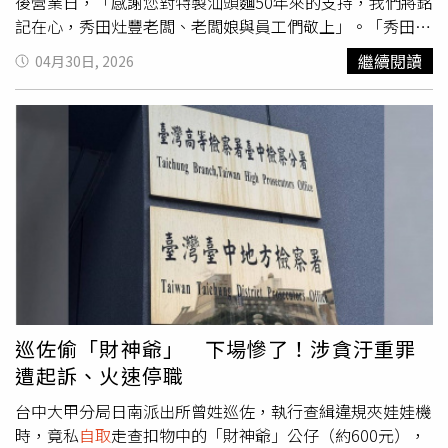
運家具，影片在網路上瘋傳，對此，馬國弼坦言是在好友介
後營業日，「感謝您對特製汕頭麵50年來的支持，我們將銘
紹下接觸搬家工作，每次出車可賺1000至2000元，「積少
記在心，秀田灶豐老闆、老闆娘與員工們敬上」。「秀田灶
成多也很好」，還笑說因為影片流量太高，老闆甚至乾脆找
豐特製汕頭麵」的女兒們表示，本店從民國65年由外祖父母
繼續閱讀
04月30日, 2026
他當業務，還有人指定要他親送家具。日前馬國弼出席民視
創立，之後由父母接手經營，並持續改良口味，研發辣椒
八點檔《豆腐媽媽》發布會時透露自己債務「再接兩檔戲應
醬、改用更高級的豬後腿肉炒製肉燥、海帶使用日本北海道
該就能還完」。（圖／民視提供）他先前透露努力多年後原
昆布與堅持選用知名麵粉，並使用豬大骨熬湯，不加任何添
本已還到剩約800萬元，未料2020年投資炸雞店失利，再度
加物或增味劑。女兒們透露，因為全家人都已經吃習慣父親
慘賠超過190萬元，財務壓力雪上加霜。日前他出席民視八
的麵條、肉燥、辣椒醬，女兒們已向父親提議定期開團，有
點檔《豆腐媽媽》發布會時透露，目前債務已接近尾聲，
時間製作時就多做一些，「除了我們自己吃，也能讓想吃的
「再接兩檔戲應該就能還完」，但也無奈表示有人拿他的名
顧客買回家煮」，目前暫訂使用預購
自取
或宅配方式寄送，
字亂簽本票，幸好使用的是藝名，法律上無法成立，坦言這
未來有任何新消息將再於粉專通知。「秀田灶豐特製汕頭
些年不只欠債，還常遇到詐騙問題，生活相當波折。馬國弼
麵」經營約50年。（圖／翻攝自臉書／「特製汕頭麵（秀田
4月30日被狗仔直擊在炸雞店打工，他幽默回應本刊表示：
灶豐）」）貼文曝光後引發熱議，許多在地人紛紛不捨留
「哎唷，沒想到去炸個雞也會被你們拍得那麼清楚！」直言
言，「還好還可以團購，只是以後吃不到超新鮮的滷味和超
因為拍戲空檔時間零碎，與其滑手機等待，不如把握時間多
好吃A菜，很多麵攤小吃店的燙青菜都沒有A菜，吃了20幾
巡佐偷「財神爺」 下場慘了！涉貪汙重罪
賺點錢。他透露，過去投資美式雞排店曾慘賠近200萬元，
年，沒想到也有曲終人散的一天，恭喜老闆們退休」、「雖
遭起訴、火速停職
還遇到股東離開，因此這次決定親自學炸雞技術、研究配
然不捨，還是感謝帶給大家好吃的正宗美食」、「哇，我心
方，希望為自己的「泰雞烈」泰式炸雞店做好準備，「畢竟
目中第一名的麵店要走入歷史了」、「祝褔你們家健康平
台中大甲分局日南派出所曾姓巡佐，執行查緝違規夾娃娃機
已經在試營運了，我想要親手掌握所有眉角，才不會重蹈覆
安，永保安康，開團購要告知，謝謝秀田豐灶陪伴了我39
時，竟私
自取
走查扣物中的「財神爺」公仔（約600元），