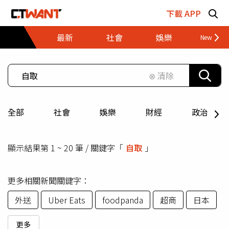
跳至主要內容區塊
下載 APP
最新
社會
娛樂
財經
⊗ 清除
全部
社會
娛樂
財經
政治
顯示結果第 1 ~ 20 筆 / 關鍵字「
自取
」
更多相關新聞關鍵字：
外送
Uber Eats
foodpanda
超商
日本
更多