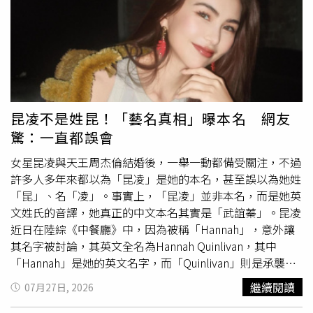
分法律依據，運動部也能依法編列預算、支持台灣的電競發
展，根本沒有另立專法的必要。若今天替電競立專法，未來
100種運動難道就要立100部法律？這樣不是很荒謬嗎？李
坤城續指，今年度的總預算至七月底尚未審竣，眼見明年度
總預算也快送入立法院，連立法院長韓國瑜都備感壓力，急
著加速審查。然而在黨團協商中，非幹部的翁曉玲因擔心自
己不合理的提案會受到外界批評，多次插嘴打斷會議，惹得
昆凌不是姓昆！「藝名真相」曝本名 網友
韓國瑜動怒質問「會到底要不要開」。若藍白當初不卡總預
驚：一直都誤會
算，翁曉玲至少有時間為自己的提案辯解；若藍白願意乖乖
審預算，韓國瑜也不用屢次制止發言。在野立委平時爽當薪
女星昆凌與天王周杰倫結婚後，一舉一動都備受關注，不過
水小偷，現在嘗到苦果連發言時間都沒有，根本是咎由
自
許多人多年來都以為「昆凌」是她的本名，甚至誤以為她姓
取
。李坤城強調，在野黨正事不做，卻通過延會讓本會期成
「昆」、名「凌」。事實上，「昆凌」並非本名，而是她英
為「史上最長會期」。現在會期都快結束了，有人裝認真卻
文姓氏的音譯，她真正的中文本名其實是「武誼蓁」。昆凌
在踐踏政務官與公務人員，還有人持續阻礙總預算審查，不
近日在陸綜《中餐廳》中，因為被稱「Hannah」，意外讓
僅影響國家發展、衝擊經濟民生，更是破壞民主法治。藍白
其名字被討論，其英文全名為Hannah Quinlivan，其中
只顧自身利益，最後受害的卻是全國人民。
「Hannah」是她的英文名字，而「Quinlivan」則是承襲自
澳洲籍父親的姓氏。她出道時，直接將英文姓氏Quinlivan
繼續閱讀
07月27日, 2026
音譯為「昆凌」作為藝名，因此「昆凌」其實是一個完整的