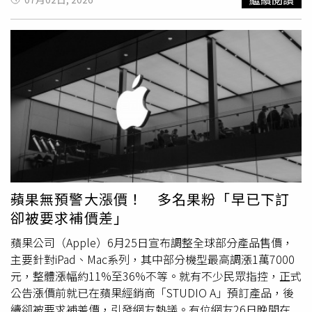
府屢次警告將採取強硬措施以遏止貶值，但這種口頭干預的
長期效果相當有限。多數市場人士認為，即使實際進場干預
支撐日圓，效果也僅是暫時的，因為市場普遍認為日本在提
高利率以抑制通膨方面的行動過於遲緩，進一步惡化了日圓
的結構性弱點。對此，資產管理規模達1.89兆美元的美國投
資管理上市公司「普徠仕」（T. Rowe Price）指出，最悲觀
的情境可能是1美元兌169日圓；日本商業銀行「瑞穗銀
行」認為這個數字是170；日本第2大銀行「三井住友金融
集團」更預測，未來幾年恐跌至180。另一些市場人士，例
如新加坡投資公司「Blue Edge Advisors」的投資組合經理
Calvin Yeoh則分析，若日本央行進一步落後於美國貨幣政策
緊縮的步伐，200甚至更高的水準並非不可能，「如果沒有
蘋果無預警大漲價！ 多名果粉「早已下訂
任何干預，不論是直接在匯市操作，還是由日本央行升息，
卻被要求補價差」
到明年12月，美元兌日圓匯率可能會像我的膽固醇一樣，在
180到205之間。」值得注意的是，持倉數據也進一步支持
蘋果公司（Apple）6月25日宣布調整全球部分產品售價，
了日圓續跌的預期。上個月，避險基金對日圓的看空押注已
主要針對iPad、Mac系列，其中部分機型最高調漲1萬7000
升至2017年以來最高水平。外匯選擇權交易員同樣顯示日
元，整體漲幅約11%至36%不等。就有不少民眾指控，正式
圓急貶風險升高，市場估計美元兌日圓在1年內升至180的
公告漲價前就已在蘋果經銷商「STUDIO A」預訂產品，後
機率約為15%，但升至200的機率仍低於1%。日本央行上
續卻被要求補差價，引發網友熱議。有位網友26日晚間在