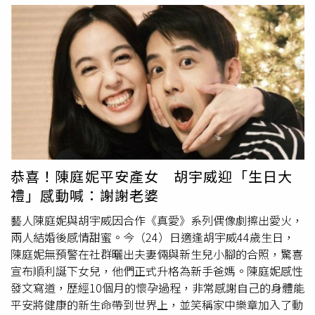
音譯名稱，並非依照中文姓名習慣拆分成「姓昆、名凌」，
也因此多年來讓不少人產生誤解。至於昆凌的法定中文本名
則是「武誼蓁」，隨母親姓「武」，名字由具有中韓血統的
母親親
自取
名。其中「蓁」字出自《詩經》「其葉蓁蓁」，
有草木茂盛、生生不息之意，象徵生命力旺盛，也寄託著平
安順遂的祝福。事實上，昆凌也將本名融入自己的事業版
圖，她創立的服裝品牌JENDES，便是取自「Jen」（蓁的
英文對應名字）與「Design」的結合，而粉絲也因此自稱為
「蓁迷」。雖然外界早已習慣以「昆凌」稱呼她，但這個名
字其實源自英文姓氏音譯，而非她真正的中文姓名。與胡宇
威結婚3年迎寶貝女兒！陳庭妮「備孕心聲」曝光害女優裝
恭喜！陳庭妮平安產女 胡宇威迎「生日大
人工肛門保命！鬼畜製作人被關18年 「出獄當YTR」惹眾怒
禮」感動喊：謝謝老婆
被隊友嫉妒爆出「肉片帳號」 女偶像不忍了！宣布退團下
海
藝人陳庭妮與胡宇威因合作《真愛》系列偶像劇擦出愛火，
兩人結婚後感情甜蜜。今（24）日適逢胡宇威44歲生日，
陳庭妮無預警在社群曬出夫妻倆與新生兒小腳的合照，驚喜
宣布順利誕下女兒，他們正式升格為新手爸媽。陳庭妮感性
發文寫道，歷經10個月的懷孕過程，非常感謝自己的身體能
平安將健康的新生命帶到世界上，並笑稱家中樂章加入了動