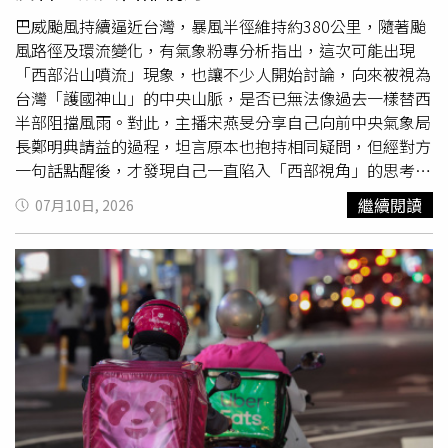
高價商品進行洗錢的案例，因此沒有驚動對方，而是詳細整
理提貨人的身分資料、外貌特徵及取貨時間等資訊，立即向
巴威颱風持續逼近台灣，暴風半徑維持約380公里，隨著颱
警方報案。警方追查後發現，提貨人提供的身分資料全是假
風路徑及環流變化，有氣象粉專分析指出，這次可能出現
造，付款帳戶則分散於大陸各地，而且每筆訂單付款完成後
「西部沿山噴流」現象，也讓不少人開始討論，向來被視為
不久便有人到店領貨，完全符合電信詐騙集團快速將贓款轉
台灣「護國神山」的中央山脈，是否已無法像過去一樣替西
換成實體商品，再透過轉售變現的犯罪模式。警方因此研
半部阻擋風雨。對此，主播宋燕旻分享自己向前中央氣象局
判，提貨男子正是俗稱的「車手」，背後則是一條「詐騙贓
長鄭明典請益的過程，坦言原本也抱持相同疑問，但經對方
款下單、車手取貨、物流轉運、轉售變現」的完整洗錢鏈。
一句話點醒後，才發現自己一直陷入「西部視角」的思考模
為了將嫌犯一網打盡，警方與李某事先約定，只要對方再次
式。宋燕旻透露，與鄭明典談論巴威颱風後，坦言自己陷入
繼續閱讀
07月10日, 2026
前來取貨，便立即通知警方，同時持續監控金流並部署警力
西部視角思考，直呼「思想太僵化」。（圖／翻攝自
埋伏。隔天下午，超市再度接獲網路訂單，熟悉的提貨男子
Threads，somiisung宋燕旻在Threads表示，日前致電鄭明
隨即現身。警方早已埋伏在超市周邊，待男子取貨準備步出
典詢問巴威颱風可能帶來的影響時，曾直接問對方，這次是
超市時，立即上前將他制伏，而在店外車內等待接應的另一
否代表中央山脈「護國神山」的作用失靈。沒想到鄭明典回
名共犯，也同步遭警方逮捕。警方查出，兩名嫌犯分別為魯
應，中央山脈並沒有失去作用，它依然是護國神山，只是這
某與張某。兩人坦承依照上游指示，透過境外聊天軟體接收
一次保護的對象是台灣東部，因此台東受到的風雨相對較
取貨任務，再將利用詐騙贓款購買的高價白酒寄往外地，由
小，反而需要留意焚風等天氣現象。這番話讓宋燕旻坦言瞬
下游轉售變現，並依貨值抽取佣金，累計非法獲利7000多
間被點醒，也忍不住自我反省，直呼「我的思想真的太僵化
元人民幣（約新台幣2.9萬元）。警方進一步調查發現，魯
了」。她表示，自己過去總習慣從西部角度理解「護國神
某是累犯，2025年7月就曾因相同手法遭湖南岳陽警方查
山」的意義，卻忽略中央山脈的防護效果，本來就會隨著颱