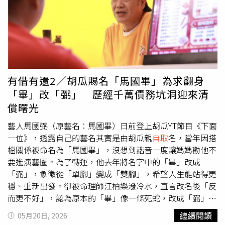
示，如果能藉此調高員工基本薪資並徹底廢除小費制度，他
也必須肩負社會環境責任以及珍惜公共資源的義務，因此台
們其實非常樂意接受菜單價格適度調漲。
積電近年在ESG、綠能投資與公益等項目的投入持續增加，
這也是公司重新調整利潤分配的重要原因之一。不過，魏哲
家也在會中多次強調，「公司對員工的照顧不會改變」，並
直接回應近期外界最關注的分紅縮水問題。他表示，台積電
員工分紅「沒有天花板」，創辦人張忠謀過去也曾要求，希
望員工每年拿到的分紅，都能比前一年更多。魏哲家指出，
有借有還2／胡瓜賜名「馬國畢」為求翻身
近年隨著公司營運規模持續擴大、獲利屢創新高，自2023
「畢」改「弼」 歷經千萬債務坑洞迎來清
年至今，台積電員工分紅年增幅都不低於30%，甚至高於3
償曙光
成。今年若員工績效考核與去年維持一致，公司仍有信心讓
全年分紅持續強勁成長，增幅將超越去年30%的水準。根據
藝人馬國弼（原藝名：馬國畢）日前登上胡瓜YT節目《下面
參與溝通會的員工轉述，魏哲家也特別向同仁喊話，表示自
一位》，透露自己的藝名其實是由胡瓜親
自取
名，當年因搭
己對台積電未來發展非常有信心，「記住我今天講的話，拿
檔關係被命名為「馬國畢」，沒想到諧音一度讓媽媽勸他不
分紅買台積電股票，保證未來生活無虞。」他鼓勵員工將分
要進演藝圈。為了轉運，他去年將名字中的「畢」改成
紅再投入公司股票，認為長期持有將能共享公司成長成果。
「弼」，象徵從「單腳」變成「雙腳」，希望人生能站得更
此外，魏哲家也回應外界對組織調整與人才流失的疑慮。他
穩、重新出發。卻被命理師江柏樂潑冷水，直言改名後「反
強調，目前台積電沒有任何結構性調整計畫，也不擔心競爭
而更不好」，認為原本的「畢」像一條死蛇，改成「弼」後
對手挖角人才。與部分企業不同的是，台積電不會依照單位
變成兩條活蛇，加上「弓」字象徵蛇，而馬國弼生肖屬兔，
繼續閱讀
05月20日, 2026
是否賺錢，決定該部門領取分紅多寡，「即使沒有賺錢，也
恐怕會因此走衰運長達10年。因為簽賭欠下巨額債務，馬國