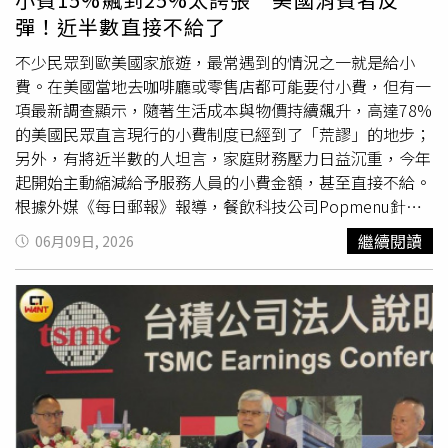
2024年的干預中，效果同樣短暫，隨後日圓又繼續走弱。
持無人機產業與國防發展，歡迎各黨派共同合作促成。
彈！近半數直接不給了
金融服務公司「Monex Group」主管Jesper Koll近日接受
《彭博電視台》採訪時則指出：「日本當局目前是否存在底
不少民眾到歐美國家旅遊，最常遇到的情況之一就是給小
線？坦白說，我認為還沒有。」他補充道：「從政策角度來
費。在美國當地去咖啡廳或零售店都可能要付小費，但有一
看，他們非常清楚地認識到，首先，日本必須繼續推行擴張
項最新調查顯示，隨著生活成本與物價持續飆升，高達78%
性財政政策，同時溫和地提高利率。因此，實際上，我們正​​
的美國民眾直言現行的小費制度已經到了「荒謬」的地步；
朝著200日元的目標邁進。」
另外，有將近半數的人坦言，家庭財務壓力日益沉重，今年
起開始主動縮減給予服務人員的小費金額，甚至直接不給。
根據外媒《每日郵報》報導，餐飲科技公司Popmenu針對
1000名美國成年人進行民調，結果顯示，有44%的消費者
繼續閱讀
06月09日, 2026
表示，他們今年支付的小費少於2025年願意支付的金額。
對此，分析師桑德斯（Neil Saunders）說明，大眾對於小
費的怨氣，一方面來自於財務被通膨嚴重擠壓，另一方面則
是無法接受小費比例不斷調高，以及被要求支付小費的場景
變得無所不在。在各大行業中，餐飲業受到的衝擊最為嚴
重，高達35%的受訪者承認已經減少內用給的小費；其次是
生鮮外送服務的24%，而飯店、共享汽車、汽車維修和美髮
沙龍等行業的小費收入也出現顯著下滑。顯見消費者在面對
食品、住房與水電等日常開銷暴增時，對額外支出的「小費