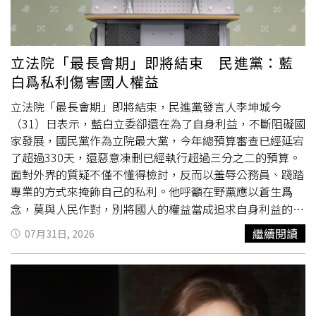
月11日（二）13:00至13:45：金門縣、連江縣、澎湖縣8月
12日（三）13:00至13:45：花蓮縣、台東縣8月13日（四）
14:00至14:45：宜蘭縣、基隆市、台北市、新北市、桃園
市、新竹市、新竹縣foodpanda演習期間暫停服務的時間及
立法院「最長會期」即將結束 民進黨：藍
區域：8月7日（五）09:30至10:30：台南市、高雄市、屏東
白爲私利傷害國人權益
縣8月10日（一） 14:00至15:00：台中市、苗栗縣、彰化
縣、南投縣、雲林縣、嘉義縣、嘉義市8月11日（二）
立法院「最長會期」即將結束，民進黨發言人李坤城今
13:00至14:00：金門縣、澎湖縣8月12日（三）13:00至
（31）日表示，藍白立委卻還在為了自身利益，不斷阻礙國
14:00：花蓮縣、台東縣8月13日（四）14:00至15:00：宜
家發展，國民黨作為立院最大黨，今年總預算審查已經延宕
蘭縣、基隆市、台北市、新北市、桃園市、新竹市、新竹縣
了超過330天，還惡意凍刪已經執行超過三分之二的預算。
面對外界的質疑不僅不懂得檢討，反而以羞辱公務員、踐踏
專業的方式來掩飾自己的私利。他呼籲在野黨應以蒼生爲
念，莫與人民作對，別將國人的權益當成追求自身利益的墊
腳石。李坤城指出，國民黨教育文化委員會召委羅廷瑋，自
繼續閱讀
07月31日, 2026
己提案強推《電子競技運動發展基本法》草案，只因運動部
長李洋理性、堅定地指出「不需要另立專法」，羅廷瑋便惱
羞成怒，甚至推翻議事程序，不讓李洋部長上台答詢。這是
在向「國會流氓」傅崐萁致敬，還是在向「我就是比你大」
的翁曉玲看齊？他強調，《國民體育法》等相關法規已有充