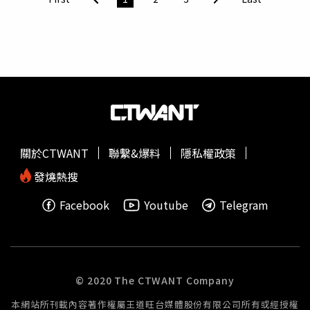
職業級吃法，連薑絲、九層塔都不放過，還分享「變換味道
比較不膩」的小技巧。過程中馬國弼一度體力下滑，被虧
「是不是退步了」，反觀豪豪依舊穩定輸出，甚至邊吃邊聊
天，讓全場驚呼「這才是大胃王實力」。聊到人生低潮，馬
國弼坦承過去因債務問題經歷人生谷底，甚至影響婚姻，但
也因此學會面對責任，重新站起來，也讓觀眾看見他不同的
一面。
關於CTWANT
聯繫&爆料
隱私權政策
發燒熱搜
Facebook
Youtube
Telegram
© 2020 The CTWANT Company
本網站所刊載內容著作權屬王道旺台媒體股份有限公司所有或經授權