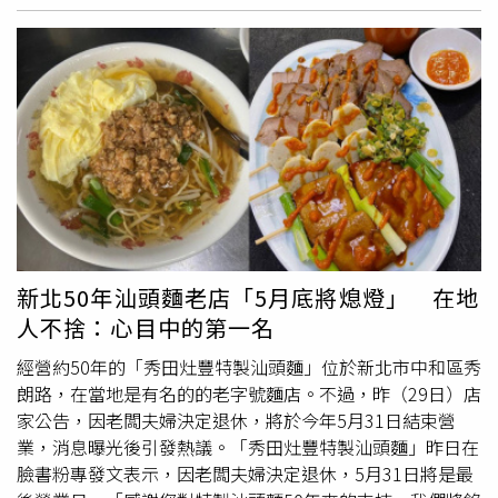
是公司的一份子。」除了分紅議題外，魏哲家也透露，未來
弼也與結婚3年愛妻謝依純離婚。（圖／報系資料照）日前
公司目標將是「基層員工加薪幅度高於主管」，希望第一線
馬國弼（左）登上胡瓜（中）YT節目《下面一位》，透露自
員工能更直接共享公司成長紅利。由於近年全球半導體競爭
己的藝名其實是由胡瓜親
自取
名。（圖／下面一位提供）13
升溫，加上台積電持續海外擴廠、資本支出與永續投資增
年前馬國弼原本只是跟身邊球迷討論輸贏，後來卻變質成了
加，薪資、分紅與人才流動問題也格外受到關注。此次魏哲
賭博，嘗過幾次甜頭的他變本加厲投注，沒想到最後讓他欠
家罕見親
自取
消出差、全面與員工溝通，被外界視為台積電
下了高達5千萬的大額債務，更為此離婚。而在人生低谷
近年少見的大動作，也反映公司對內部士氣與人才穩定的高
時，馬國弼感念不少演藝圈前輩曾出手相助。他說當時康康
度重視。
得知他在外借錢後，第一時間不是責備，而是直接問「怎麼
欠錢」，隨後更豪爽借了200萬元，之後只要有活動也常帶
著他一起主持，讓他至今仍非常感激。而在負債新聞爆發
後，讓他演藝工作幾乎全面停擺，唯一還能上的通告就是胡
新北50年汕頭麵老店「5月底將熄燈」 在地
瓜的節目，馬國弼也感謝胡瓜大哥的默默伸手幫忙。命理師
人不捨：心目中的第一名
江柏樂（右）指馬國弼改名「反而更不好」、還可能「恐衰
十年」，讓馬國弼當場傻眼。（圖／年代提供）馬國弼為了
經營約50年的「秀田灶豐特製汕頭麵」位於新北市中和區秀
還債，不但變賣家產，也接下外送等工作努力賺錢。（圖／
朗路，在當地是有名的的老字號麵店。不過，昨（29日）店
翻攝自馬國畢FB）馬國弼過去為了還債，不但變賣家產，
家公告，因老闆夫婦決定退休，將於今年5月31日結束營
也接下各種工作努力賺錢，包含直播帶貨、跑外送、夜市擺
業，消息曝光後引發熱議。「秀田灶豐特製汕頭麵」昨日在
攤等，甚至還曾到林口當搬家工人，被民眾目擊在烈日下搬
臉書粉專發文表示，因老闆夫婦決定退休，5月31日將是最