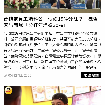
疲勞」已達到臨界點。許多美國民眾將矛頭指向普及化的數
位結帳系統，調查發現，將近四分之三的民眾注意到，商家
結帳螢幕上的建議小費比例越來越高，動輒從15%、20%或
台積電員工爆料公司傳砍15%分紅？ 魏哲
飆升至25%。此外，有59%的民眾坦言在數位螢幕前會感到
家出面喊「分紅年增逾30%」
支付壓力，但該比例已較半年前的66%明顯下降，反映出越
來越多人在面對非傳統需要給小費的場所時，能毫無顧慮地
台積電近日爆出員工分紅爭議，有員工在社群平台發文爆
按下「不給小費」的選項。調查數據發現在過去一年中，消
料，公司高層計畫調整分紅制度、甚至可能大砍15%分紅，
費者估計自己花在「不必要小費」上的冤枉錢約為130美元
引發內部基層強烈反彈，不少人憂心實際收入縮水，還傳出
（約新台幣4225元），低於2025年底調查時的150美元
有人揚言效法南韓三星電子工會發起抗爭、組工會爭取權
（約新台幣4875元）。此外，願意給餐廳服務生20%以上
益。面對風波持續延燒，台積電董事長暨總裁魏哲家27日緊
小費的顧客比例，也從去年的45%降至41%；外送員的減幅
急取消原定出差行程，親自留在台灣與員工召開溝通會，希
更劇烈，從23%大跌至15%。就連傳統上普遍會給小費的咖
望第一時間穩定軍心。除了先前曝光的內部信外，魏哲家也
啡廳、餐車及速食店，近半年內的小費比例同樣全面走低。
親自在會中向員工說明公司盈餘分配原則。他指出，台積電
繼續閱讀
05月27日, 2026
Popmenu執行長斯威尼（BrendanSweeney）警告，這波
每年都會依據營收與整體獲利重新檢視利潤配置，核心主要
「小費疲勞」對依賴這份收入的基層勞工衝擊最大；他也補
圍繞在「員工、股東、社會」三大方向，希望在企業持續成
充，消費者對於「僅提供基本服務」卻被索取小費感到不合
長的同時，兼顧員工福利、股東回報與企業社會責任。魏哲
理，例如到店
自取
外帶、或在一般零售店接受招待等。儘管
家表示，員工最重視的是工作價值、薪資福利與未來發展機
如此，調查仍釋出了不同面向的結果，超過半數的受訪者表
會；股東則期待公司穩健成長與合理報酬；至於企業本身，