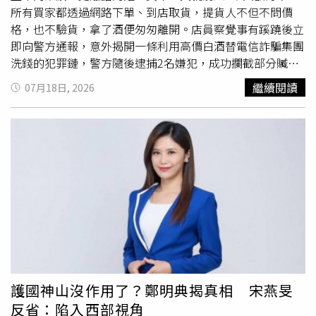
所有買家都透過網路下單、到店取貨，提貨人不但不問價
格，也不驗貨，拿了酒便匆匆離開。店員察覺事有蹊蹺後立
即向警方通報，意外揭開一條利用高價白酒替電信詐騙集團
洗錢的犯罪鏈，警方隨後逮捕2名嫌犯，成功攔截部分贓
物，並替被害人追回部分損失。警方查獲一批涉案高檔白
繼續閱讀
07月18日, 2026
酒，追查後發現背後隱藏完整的電詐洗錢鏈。（圖／翻攝自
大河報）綜合《法治日報》、《大河報》及《湖北日報》報
導，襄陽宜城警方7月15日公布這起案件。事件可追溯至6
月2日，宜城市一間超市店員李某盤點庫存時發現，店內五
糧液、劍南春等多款高價白酒銷量突然暴增，短短3天就賣
出200多瓶，總價超過13萬元人民幣（約新台幣53萬元）。
李某表示，過去高檔白酒銷量並不高，平均一個月僅能賣出
三、四瓶，就算逢年過節，一次能賣出一、兩箱就算很多，
這次短短3天就賣出相當於一年份的數量，讓她立刻提高警
覺。更令她懷疑的是，所有訂單皆採網路下單、到店
自取
，
前來領貨的男子幾乎都不詢問價格，也不查看商品，只花短
短幾分鐘便取貨離開，與一般消費者的購買習慣截然不同。
護國神山沒作用了？鄭明典揭真相 宋燕旻
她想起警方先前到超市宣導反詐騙時，曾提及犯罪集團利用
反省：陷入西部視角