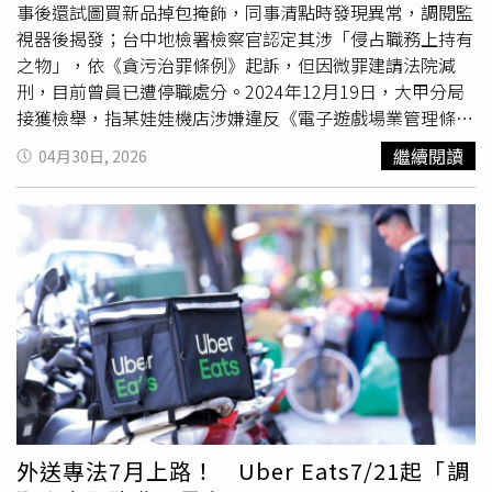
轍」。馬國弼也提到，過去跑外送時，曾因遭檢舉連吞罰
年，我從小學5年級11歲第一代老闆還健在時，吃到現在50
事後還試圖買新品掉包掩飾，同事清點時發現異常，調閱監
單，一天幾乎白做工，如今待在店裡炸雞，至少不用擔心被
歲」、「喔不，從小吃到大的好味道竟然要結束了，不敢置
視器後揭發；台中地檢署檢察官認定其涉「侵占職務上持有
開罰。他表示，目前仍背負約500多萬元債務，演藝圈收入
信不能接受，太令人傷心了」、「吃了近30年的美味，以後
之物」，依《貪污治罪條例》起訴，但因微罪建請法院減
不穩，父母退休後家計也由他負擔，因此只要是正當工作，
吃不到了啦，許願女兒接班」。
刑，目前曾員已遭停職處分。2024年12月19日，大甲分局
他都願意做，「不怕髒也不怕累」。他也感謝許多朋友在低
接獲檢舉，指某娃娃機店涉嫌違反《電子遊戲場業管理條
潮時伸出援手，「像康哥（康康）那時候二話不說借我兩百
例》，隨即由分局與日南派出所人員聯合臨檢，查扣現場5
繼續閱讀
04月30日, 2026
萬，我都還沒開口他就拿錢來了，這份恩情我到現在還在慢
台選物販賣機及10個公仔，並帶回派出所保管，暫置於公務
慢還！反正人生嘛，計畫總是趕不上變化，我只希望可以趕
機車車棚內，後續移送偵辦。未料曾姓巡佐於2025年1月3
快把債務還清，未來能夠無債一身輕」。
日前往車棚時，明知該批公仔屬於依法扣押的證物，仍伸手
從機台內取出其中一個「財神爺」公仔，帶回辦公室抽屜內
占為己有，並將原本外盒拆除丟棄。數日後，同仁清點扣押
物時發現公仔短少，立即通報所長並調閱監視器，赫然發現
是曾所為；所長當場要求歸還，但曾因已拆封包裝，竟先將
公仔重新裝盒放回機台，再外出購買全新公仔試圖替換，原
本的公仔則帶回住處。台中市警方主動將曾姓巡佐移送法
辦，檢方偵訊時，曾一度辯稱公仔未列編號、誤認非扣押物
才取出，且因外盒髒污才拆除，打算日後通知店家領回；但
檢方指出，曾從警多年，對扣押程序應相當熟悉，且該批物
外送專法7月上路！ Uber Eats7/21起「調
品已完成扣押並列冊管理，即使欲返還，也須依《刑事訴訟