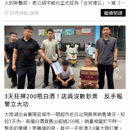
人的新聲部，老公胡宇威也正式成為「女兒傻瓜」。據《中
時新聞網》報導，陳庭妮經紀人回應，37歲的陳庭妮是自然
繼續閱讀
07月24日, 2026
產，產程非常順利，胡宇威全程在旁陪伴，並對醫護團隊一
路以來的專業照護表達由衷感激。藝人陳庭妮與胡宇威結婚
多年，今（24）日驚喜宣布兩人升格新手爸媽。（圖／翻攝
自陳庭妮Instagram）升格人父的胡宇威也透過社群表示，
女兒的到來是他人生中無法被超越與取代的禮物，並透露與
陳庭妮對於生育態度一向順其自然，得知懷孕消息時喜出望
外。雖然明白未來將面臨睡眠不足的挑戰，但仍會用十倍的
擁抱與笑容去愛女兒，更深情告白感謝寶寶選擇他們當爸
媽，喊話未來18年會盡力安排時間，陪伴女兒成長。據胡宇
威經紀人透露，女寶寶小名為「妹妹」，英文名字則由胡宇
威親
自取
名為Caitlyn，中文姓名則尚未敲定。陳庭妮在懷孕
期間增重約10公斤，起初在宣傳電影《陽光女子合唱團》時
3天狂掃200瓶白酒！店員沒數鈔票 反手報
便已受孕，但因未滿3個月而選擇低調不公開。整個孕期她
警立大功
並無明顯不適，直至今年初仍維持正常工作與運動習慣，狀
態相當良好。
大陸湖北省襄陽宜城市一間超市近日出現異常銷售情況，短
短3天內，高檔白酒竟售出超過200瓶，銷量相當於平時一
整年的業績。更離譜的是，其中一天就湧入8筆大額訂單，