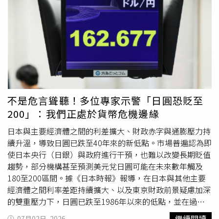
適，球團臨時取消先發安排，監督小久保裕紀當時證實，徐
若熙是因腰痛退出輪值。
自取
消登板後，徐若熙便離開一
軍，轉往筑後復健組進行調整。目前球團仍安排他以不傳接
球的方式進行復健訓練，尚未恢復任何投球課表。事實上，
他最近一次在一軍出賽已是6月7日，之後僅於6月14日在二
軍完成一場後援登板，隨後便因身體狀況停止實戰與投球訓
練。軟銀6日在瑞穗PayPay巨蛋進行投手練習時，倉野信次
再次被問及徐若熙傷勢進展。他表示，目前醫療團隊的正式
報告還沒送達，因此自己也無法掌握全部細節，但強調徐若
不是危言聳聽！多位專家示警「日圓恐貶至
熙至今仍不能投球是不爭的事實。當被追問是否代表情況不
200」：我們正處於貨幣危機邊緣
太樂觀時，他神情凝重地回應：「現階段我也不是很清楚，
不過他現在投不了球，所以大概就是這麼一回事吧。」並透
日本與主要經濟體之間的利差擴大、財政赤字與通膨壓力持
露接下來將依醫療評估結果，再決定後續治療方向。據了
續升溫，導致日圓已跌至40年來的新低點。市場普遍認為即
解，徐若熙日前曾低調返台處理私人事務，同時接受腰傷進
使日本央行（日銀）與政府進行干預，也難以改變長期貶值
一步檢查。由於傷勢恢復進度不如預期，外界盛傳他可能在
趨勢，部分機構甚至預測美元兌日圓可能在未來數年觸及
7月中旬接受手術，以徹底處理腰部問題。不過截至目前，
180至200區間。據《日本時報》報導，在日本與其他主要
軟銀球團尚未正式證實是否動刀，也未公布確切復出時間。
經濟體之間利率差距持續擴大、以及東京財政前景疑慮加深
身為球團重點培養的旅外投手，徐若熙傷勢後續發展，不僅
的雙重壓力下，日圓已跌至1986年以來的低點，並在過去1
牽動本季剩餘賽程，也將影響軟銀下半季的投手戰力布局。
年成為全球表現最差的主要貨幣之一。交易員認為，日本政
繼續閱讀
07月02日, 2026