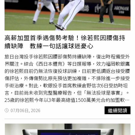
保障外送員安全所採取的超前部署，因此改為直接打電話向
外送服務，並於服務停止前30分鐘提前關閉平台。不過，外
店家訂餐，再自行前往取餐，並肯定相關防颱措施。
帶
自取
服務仍維持正常提供，不受此次措施影響。
foodpanda指出，後續將依照各地方政府最新公告及相關指
示，適時恢復外送服務，提醒消費者可持續留意平台最新通
知，以掌握營運恢復時間。
高薪加盟首季遇傷勢考驗！徐若熙因腰傷持
續缺陣 教練一句話讓球迷憂心
旅日台灣投手徐若熙因腰部傷勢持續缺陣，復出時程備受外
界關注。綜合《西日本體育》等日媒報導，效力福岡軟銀鷹
的徐若熙目前仍無法恢復投球訓練，日前更低調返台接受腰
傷評估，外傳傷勢比原先預估更加複雜，不排除進一步接受
手術治療。對此，軟銀投手首席教練倉野信次6日受訪時坦
言，目前尚未收到完整醫療報告，但「無法投球是事實」。
25歲的徐若熙今年以3年最高總值1500萬美元合約加盟軟
銀，被球團視為先發輪值的重要戰力。本季截至目前，他已
繼續閱讀
07月06日, 2026
在日職一軍先發6場，累計拿下2勝3敗、防禦率4.99，共投
30.2局失17分責失分。原本預定於6月24日在福岡主場迎戰
歐力士猛牛先發，不過就在登板前一天，因腰部突然出現不