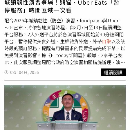
城鎮韌性演習登場！熊貓、Uber Eats「暫
拿來讀書、整理筆記，最終成功考取北京大學。
停服務」時間區域一次看
配合2026年城鎮韌性（防空）演習，foodpanda與Uber
Eats宣布，將依各地演習時程，自8月7日至13日陸續調整
平台服務。2大外送平台將於各演習區域開始前30分鐘關閉
平台，暫停提供美食外送、生鮮雜貨外送、外帶
自取
以及該
時段的預訂服務，提醒有用餐需求的民眾提前完成下單，以
免受到演習影響。據《ETtoday新聞雲》報導，2家平台表
示，此次服務調整是配合政府防空演習相關措施辦理，演習
期間將暫停受影響區域的相關服務。不過，foodpanda與
繼續閱讀
08月04日, 2026
Uber Eats恢復營運的時間並不相同，消費者下單前應留意
各平台公告，以掌握實際恢復服務時間。此外，2大平台也
提醒外送員配合演習期間的相關規範，遵守各項管制措施，
以維護自身安全及配合演習進行。若因演習導致餐點配送時
間延後，也盼消費者能夠理解與體諒。Uber Eats演習期間
暫停服務的時間及區域：8月7日（五）09:30至10:15：台南
市、高雄市、屏東縣8月10日（一）14:00至14:45：苗栗
縣、台中市、南投縣、彰化縣、雲林縣、嘉義市、嘉義縣8