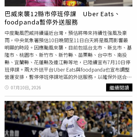
獲，今年5月才服刑期滿出獄，沒想到不到1個月便重操舊
風路徑、風向及環流配置不同而改變，並非每一次都是替西
業，還找來打工時認識的張某加入犯案。警方獲得兩人口供
半部擋風擋雨。貼文曝光後，也掀起不少網友討論。有人提
巴威來襲12縣市停班停課 Uber Eats、
後，立即趕赴物流據點，成功攔截已寄出的高檔白酒，避免
醒，「台灣東部一直都有住人，西部中心思維真的需要換位
foodpanda暫停外送服務
贓物流入市場。警方表示，偵辦期間同步展開追贓工作，目
思考」；宋燕旻則回應，自己平時看到台北內湖淹水，也會
前已替被害人追回9萬多元人民幣（約新台幣37萬元）損
下意識覺得「還好我家沒事」，如今才意識到這樣的想法其
中度颱風巴威持續逼近台灣，預估將帶來持續性強風及豪
失。現階段，魯某因涉嫌掩飾、隱瞞犯罪所得罪，已遭檢方
實反映出地域侷限。另有網友指出，颱風環流本來就是逆時
雨，中央氣象署預估10日晚間至11日白天將是風雨影響最
批准逮捕；張某則被依法採取刑事強制措施，全案仍持續擴
針旋轉，中央山脈究竟保護哪一側，主要取決於颱風行進路
明顯的時段。因應颱風來襲，目前包括台北市、新北市、基
大偵辦，警方也將持續追查背後電信詐騙集團及洗錢網絡。
徑，因此從物理角度並不難理解。對此，宋燕旻坦言，道理
隆市、桃園市、新竹市、新竹縣、苗栗縣、台中市、南投
CTWANT提醒您：飲酒過量，有害健康；未滿18歲禁止飲
雖然不複雜，但真正要跳脫自我中心與生活圈的視角，其實
縣、宜蘭縣、花蓮縣及連江縣等地，已陸續宣布7月10日停
酒；酒後不開車，安全有保障。
並不容易，也因此更值得反省。另外，也有網友留言表示，
班停課。兩大外送平台Uber Eats與foodpanda也宣布調整
「不能只有在中央山脈保護你的時候才稱它是護國神山」、
營運安排，暫停停班停課地區的外送服務，以確保外送合作
「花東居民同樣需要被保護，不能每次都是東部替西部擋
夥伴的安全。Uber Eats表示，平台將依據行政院人事行政
繼續閱讀
07月10日, 2026
災」。宋燕旻看完後也有感而發，認為若進一步思考，對離
總處及各地方政府依法發布的停班停課公告，暫停相關地區
島居民而言，「護國神山」這個稱呼或許又顯得更加遙遠，
的營運及外送服務，並提醒外送合作夥伴於停班停課期間保
顯示不同地區民眾對同一句話，可能有截然不同的感受。除
持離線，待收到平台恢復營運通知後再重新上線。Uber
了分享與鄭明典的對話，她也提到巴威來襲前的另一件小插
Eats也指出，若屬正常上班上課地區，但因颱風帶來惡劣天
曲。她表示，還沒到午夜12點，Uber Eats就已提前停止接
候或道路狀況影響配送作業，可能出現外送延遲情形，敬請
受訂單，即使當時外頭尚未開始下雨，民眾仍無法透過平台
消費者理解與體諒。foodpanda則表示，為保障外送員安
點餐，就連外帶
自取
也無法使用。不過，她認為這是業者為
全，將配合政府停班停課措施，自7月10日凌晨0時起暫停