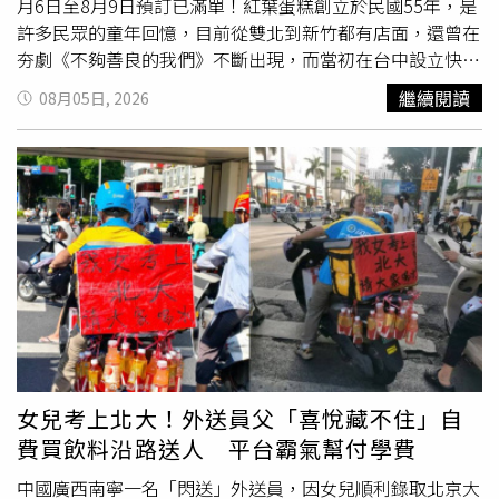
月6日至8月9日預訂已滿單！紅葉蛋糕創立於民國55年，是
許多民眾的童年回憶，目前從雙北到新竹都有店面，還曾在
夯劇《不夠善良的我們》不斷出現，而當初在台中設立快閃
櫃，排隊人潮擠爆現場，要等40分鐘才買得到，讓不少饕客
繼續閱讀
08月05日, 2026
大讚其蛋糕美味。這次紅葉蛋糕正式進軍台中，自日前開放
預訂以來，店家電話幾近被打爆的狀態，還有網友在社群平
台分享買不到的經歷。由於預購反應熱烈，紅葉蛋糕在官網
發布公告表示：「8月6日至8月9日預訂已滿單，如欲購買
蛋糕，請直接至現場選購，每日現貨數量有限，款式以門市
現場販售為主，建議提早前往喔！造成不便敬請見諒。」此
外，店家也提到8月13日將開放下一波官網訂單，開放官網
預訂、門市
自取
！
女兒考上北大！外送員父「喜悅藏不住」自
費買飲料沿路送人 平台霸氣幫付學費
中國廣西南寧一名「閃送」外送員，因女兒順利錄取北京大