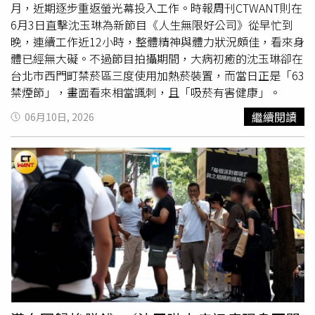
月，近期逐步重返螢光幕投入工作。時報周刊CTWANT則在
「你要陪女兒國中、高中畢業，要親手牽著她的手嫁人。」
6月3日直擊沈玉琳為新節目《人生無限好公司》從早忙到
這份動力支持他撐過治療，主治醫師當時一句：「我不只要
晚，連續工作近12小時，整體精神與體力狀況頗佳，看來身
讓你多活幾年，我是要治癒你！」更讓他當場淚崩，重新燃
體已經無大礙。不過節目拍攝期間，大病初癒的沈玉琳卻在
起鬥志。他也說自己熬過多次艱苦化療療程的重要動力，竟
台北市西門町禁菸區三度使用加熱菸裝置，而當日正是「63
來自過去與記者之間的一段玩笑話。沈玉琳笑說，曾有人開
禁煙節」，畫面看來相當諷刺，且「吸菸有害健康」。
玩笑表示，如果他先離開人世，芽芽可能帶著遺產改嫁，未
來的另一半還會住他的房子、花他的錢。這句話意外成為他
繼續閱讀
06月10日, 2026
求生的力量，「為了這口氣，我不讓我老婆改嫁，我要活下
來」。下月25日沈玉琳將與主持搭檔：潘若迪、馬力歐，一
起演出90分鐘脫口秀《三個不老擊敗之人生跑馬燈 LIVE
SHOW》。（圖／寬宏藝術提供）據了解，沈玉琳復工後工
作量相當驚人。除了主持新節目《人生無限好公司》外，明
（11日）就要重返《11點熱吵店》主持崗位，迅速回歸電
視公務員身份，觀眾也將天天都能看到沈玉琳。此外，7月
25日他還將與潘若迪、馬力歐，一起演出90分鐘脫口秀
《三個不老擊敗之人生跑馬燈 LIVE SHOW》，工作邀約接
連不斷。歷經生死關卡後重返螢光幕，沈玉琳依舊維持高強
度工作節奏，也展現出想為家人持續奮鬥的決心。沈玉琳11