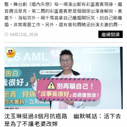
罄。舞台劇《婚內失戀》每一場演出都有彩蛋嘉賓現身，繼
首週派翠克，第二周的彩蛋嘉賓更是個個使出渾身解術，黃
嘉千、海裕芬外，楊千霈竟拿自己離婚開玩笑，說自己剛離
婚，非常需要工作。另外，還有曾和周曉涵扮演夫妻的周孝
安、新婚的新手爸爸連晨翔、甫出小說的梁正群、好久不見
繼續閱讀
04月21日, 2026
的劇場老將呂曼茵，以及以電影《進行曲》走紅的劉育仁
等，相當值得期待。派翠克驚喜客串舞台劇《婚內失戀》
PIZZA外送員，置入《小姐不熙娣》節目。（圖／艾彼新創
股份有限公司提供）
沈玉琳挺過8個月抗癌路 幽默喊話：活下去
是為了不讓老婆改嫁