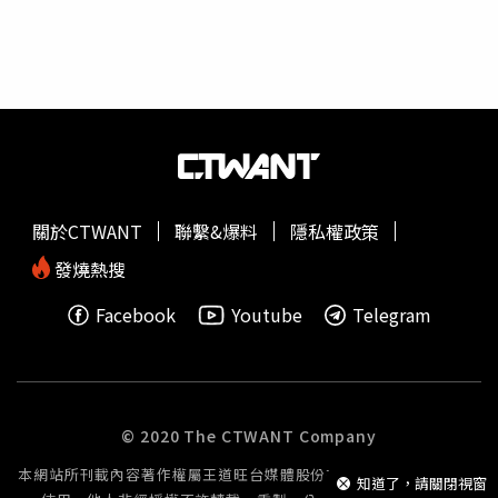
在我前面，像我的避風港一樣。」沈玉琳逮到機會調侃她：
「避風港比較適用男女感情上面！」讓Melody苦笑翻了白
眼。節目工作人員貼心製作巨幅Melody節目照片牆，捕捉
Melody變魔術、大笑、入圍金鐘獎穿搭等瞬間。馬力歐特
別致謝Melody總能以女性角度，在節目上給他意見，改變
他對家庭的看法，「妳展現無比的深度，妳的話我聽進去
了，我用妳的建議去疼愛他們」，一席真性情發表，讓
Melody忍不住拭淚。照片牆每個定格都讓她回憶再三，唯
關於CTWANT
聯繫&爆料
隱私權政策
獨她錄製鬼故事單元，每集都被嚇到花容失色，甚至尖叫飆
淚嚇到逃離攝影棚，而手中用來安撫的艾草，也從暖暖包一
發燒熱搜
路換成抱枕大小。Melody沒好氣指著沈玉琳，苦笑說：
Facebook
Youtube
Telegram
「你每次裝鬼嚇我，我晚上都嚇得不敢睡覺，還去找氣功師
父調理身體！」沈玉琳身為
荒謬大師
，Melody在旁5年下
來，竟也增進不少耍嘴皮子的功力。在回顧畫面中，
Melody坦承自己在父親的壽宴上，為了炒熱氣氛，拱宴席
上的長輩放開心吃喝，她一個瞬間沈玉琳上身，脫口：「快
© 2020 The CTWANT Company
喝快喝，沒關係，老婆在旁邊，反正男人就是上面有想法，
本網站所刊載內容著作權屬王道旺台媒體股份有限公司所有或經授權
下面沒辦法！」逗得在場叔叔、伯伯笑得東倒西歪。沈玉琳
知道了，請關閉視窗