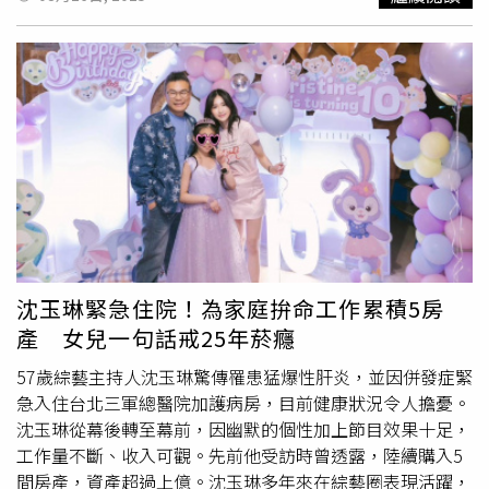
她平時的形象並不那麼容易聯想在一起。但她笑說，這正是
「天王星」的安排，一個轉念之下，竟有機會在
荒謬大師
沈
玉琳身邊學習如何「有趣地荒謬」，因此覺得這是難得的天
賜良機。沒想到才錄了2集，沈玉琳便因病消失，讓她忍不
住自嘲，也許自己要上的「天王星課題」根本不是學荒謬，
而是另一種挑戰。唐綺陽接下《11點熱吵店》主持工作，與
小禎（右）搭檔。（圖／翻攝自Facebook／唐綺陽占星
幫）接下來，她與射手座的小禎搭檔主持了4集，又與水瓶
座的阿Ken合作。新的攝影棚、新的節目、新的搭檔和新的
來賓，讓她在尋找自己定位的過程中感到陌生、慌亂與忙
碌。甚至在錄影空檔吃便當時，還會突然冒出「我是誰、我
在哪、我為什麼會在這裡」的奇妙感受，深刻體會到天王星
沈玉琳緊急住院！為家庭拚命工作累積5房
顛覆性的力量，就是毫無道理地讓人面對變化。她也坦言，
產 女兒一句話戒25年菸癮
剛接下任務時正逢水逆，幾乎所有錯誤與糾結都犯了一遍。
細心的觀眾會發現，她時而興奮、時而安靜，時而好看、時
57歲綜藝主持人沈玉琳驚傳罹患猛爆性肝炎，並因併發症緊
而不那麼好看，時而自信、時而遲疑，這些狀態都與她內心
急入住台北三軍總醫院加護病房，目前健康狀況令人擔憂。
的掙扎有關。所幸隨著水逆結束，她逐漸找回穩定與自我，
沈玉琳從幕後轉至幕前，因幽默的個性加上節目效果十足，
也感謝TVBS和製作單位的包容與信任。她承諾會盡力守住
工作量不斷、收入可觀。先前他受訪時曾透露，陸續購入5
《11點熱吵店》，等待沈玉琳康復歸來，讓觀眾再度看到他
間房產，資產超過上億。沈玉琳多年來在綜藝圈表現活躍，