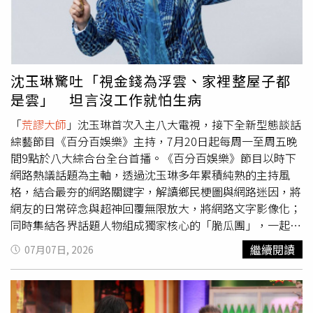
語台新節目《黑白威廉Fighting》開播記者會，正式宣告復
工，日前已滿血回歸，重回《11點熱吵店》等節目主持崗
位。演員王月去年11月在家昏倒，經歷2次頭部手術，至今
年5月身體恢復健康。（圖／翻攝自王月FB）演員王月去年
11月在家昏倒，經歷2次頭部手術。當時，王月緊急送醫，
沈玉琳驚吐「視金錢為浮雲、家裡整屋子都
進行開顱手術取出血塊後，在加護病房昏迷5天，病情一度
是雲」 坦言沒工作就怕生病
危急，醫生也查不出原因，還好現在逐漸康復，沒有大礙。
今年5月身體恢復健康的王月，出席舞台劇慶功宴，現場一
「
荒謬大師
」沈玉琳首次入主八大電視，接下全新型態談話
一擁抱好朋友，更忍不住激動情緒，她形容好像人生被按下
綜藝節目《百分百娛樂》主持，7月20日起每周一至周五晚
暫停鍵，如今獲得重生。鬼門關前走一遭，休養半年她也暫
間9點於八大綜合台全台首播。《百分百娛樂》節目以時下
時不考慮回歸工作，希望先靜養身體珍惜當下。立威廉驚傳
網路熱議話題為主軸，透過沈玉琳多年累積純熟的主持風
罹癌，去年9月住院開刀切除腫瘤。（圖／經紀人提供）49
格，結合最夯的網路關鍵字，解讀鄉民梗圖與網路迷因，將
歲立威廉去年8月確診甲狀腺癌2期，先後經歷2次手術。第
網友的日常碎念與超神回覆無限放大，將網路文字影像化；
1次手術歷時5個小時，原以為熬過難關，卻得知癌細胞已擴
同時集結各界話題人物組成獨家核心的「脆瓜團」，一起在
散至淋巴，必須再次接受手術。雖然目前病情已受控制，但
節目中參與討論，甚至透過節目官方Threads帳號發起串
繼續閱讀
07月07日, 2026
必須進行後續長達5年的追蹤期，他也透露近期肺部意外照
文，進行社群連動，期望打造更深入的觀眾即時互動，沈玉
出結節。先前治療期間，他提起筆寫下長達4頁的遺書，詳
琳透露：「《百分百娛樂》厲害就在於觀眾看的播出內容，
細安排財產並為摯愛的家人做好準備，透露自己唯一捨不得
都是時下最新鮮的話題！」《百分百娛樂》首創將透過「吃
的，是無法陪伴女兒長大。
瓜氣場」包裝社群綜藝，打造全新的節目類型；擔綱主持重