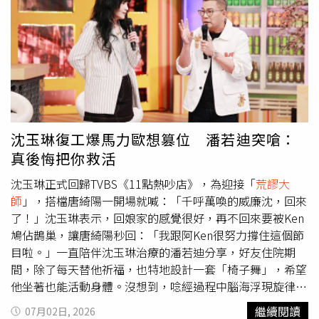
任的沈玉琳表示，第一次接到節目企劃時，認為製作單位
「奇思妙想」？！因為現今節目在製作上所面臨的困境，就
是要找新穎的主題很不容易，沈玉琳說：「與其靠企劃群每
天挖空心思，那不如取之社會用之社會，將網路熱門話題帶
到節目中，這也顛覆了台灣節目製作近年來尋找題目的想
像。」面對與時俱進的網路社群的使用習慣與看法，沈玉琳
坦言自己沒太多嗜好，私下時間幾乎用在了解時事動態，除
了會看首頁推播新聞，還會瀏覽粉絲團、社群熱門話題，沈
沈玉琳復工爆馬力歐想篡位 潘若迪突嗆：
玉琳開玩笑說：「說我無聊也是夠無聊，但也因此我應該還
真後悔把你救活
算是演藝圈50歲以上藝人當中最跟得上流行的，這也是為什
麼我持續不斷受到追捧的原因，就是我永遠不會落後時
沈玉琳正式回歸TVBS《11點熱吵店》，為迎接「
荒謬大
代。」面對外界關心的身體狀況，沈玉琳認為要活就要動，
師
」，搭檔唐綺陽一開場就喊：「千呼萬喚的威廉沈，回來
他表示自己曾經在家休息了3天，到第4天就覺得再這樣下去
了！」沈玉琳表示，回娘家的感覺很好，再不回來要被Ken
會生病，他逗趣回應：「所以大家看我很愛賺錢倒也不是，
鳩佔鵲巢，讓唐綺陽秒回：「我跟阿Ken很努力撐住這個節
老實講我現在視金錢為浮雲，我們家整屋子都是雲，錢已經
目啦。」一直陪伴沈玉琳治療的潘若迪分享，好友住院期
不是主要考量，而是在散播歡樂散播愛的同時，我們心裡也
間，除了每天替他祈福，也特地設計一套「椅子舞」，希望
會很充實。」
他坐著也能活動身體。沒想到，唸經過程中腦海浮現旋律，
讓他寫下新歌〈尖叫聲〉。沈玉琳笑說：「我本來以為他是
繼續閱讀
07月02日, 2026