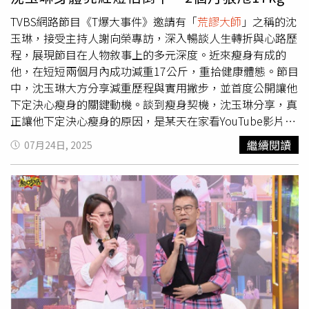
水腫到三軍總醫院掛急診，後來直接轉入加護病房，且呈現
TVBS網路節目《T爆大事件》邀請有「
荒謬大師
」之稱的沈
昏迷狀態。據悉，沈玉琳本身就患有B型肝炎，因此更容易
玉琳，接受主持人謝向榮專訪，深入暢談人生轉折與心路歷
引發嚴重併發症。針對沈玉琳的健康狀況，其助理澄清，目
程，展現節目在人物敘事上的多元深度。近來瘦身有成的
前僅為身體不適前往醫院檢查，並未進入加護病房。至於手
他，在短短兩個月內成功減重17公斤，重拾健康體態。節目
上的綜藝節目《11點熱吵店》後續拍攝與播出情形，助理表
中，沈玉琳大方分享減重歷程與實用撇步，並首度公開讓他
示將視其健康情況而定，電視台則透露本周將停棚，一切以
下定決心瘦身的關鍵動機。談到瘦身契機，沈玉琳分享，真
沈玉琳的身體狀況為優先。
正讓他下定決心瘦身的原因，是某天在家看YouTube影片，
意外發現許多專家推薦「超慢跑」運動。當時的他體重已超
繼續閱讀
07月24日, 2025
過80公斤，體脂偏高、肝功能數值也亮紅燈，健康狀況令人
堪憂。他說：「小孩才10歲，我不能倒下，得活久一點。」
於是他開始實行168間歇性斷食，搭配超慢跑運動，再加上
嚴格控管飲食，減少碳水攝取、徹底戒掉糖這個「毒藥」。
談到動力來源，沈玉琳語出驚人地表示，老婆與女兒就是他
最強大的推力。他直言不諱：「講得現實一點，萬一哪天我
不小心沒氣了，老婆可能就會帶著我龐大的家產，去養一個
男人，組新的家庭。」他誇張表示：「午夜夢迴想到這件
事，我就坐立難安。」正是這樣的「未雨綢繆」，讓他立下
活到100歲的目標，也成為他堅持自律生活的最大動能。雖