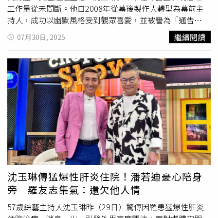
回到節目中的模樣。唐綺陽接下《11點熱吵店》主持工作，
工作量從未間斷。他自2008年從幕後製作人轉型為幕前主
與阿Ken（右）搭檔。（圖／翻攝自Facebook／唐綺陽占
持人，成功以幽默風格受到觀眾喜愛，並被譽為「通告
星幫）
王」、「
荒謬大師
」及「收視王」。他也因工作拚命累積可
繼續閱讀
07月30日, 2025
觀財富，2024年受訪時曾透露，陸續購置5間房產，總資產
超過新台幣一億元。其中一間房屋登記在妻子芽芽名下，並
指定女兒為繼承人，房貸也由他一手承擔。「我們全家靠我
一個人賺錢，大多數房子都是一次付清，分期也很少。」沈
玉琳曾透露，儘管收入可觀，他卻極少花費，大多將錢交給
老婆管理，「存摺在她那邊，有時候過了半年一年，還要問
她可不可以借我看一下。」沈玉琳也坦言從未進行任何風險
投資，「買房對我來說是最安全的儲蓄方式，我也不是投資
客，房子買了不出租、不賣，擺著就是資產。」他認為，錢
如果放在口袋容易花掉，轉為不動產反而最安心。除了事業
拼搏，他在家庭方面也展現深厚情感。沈玉琳23歲北上工作
時便開始抽菸，一天高達2包，是名副其實的老菸槍。儘管
沈玉琳傳猛爆性肝炎住院！潘若迪憂心陪身
曾多次嘗試戒菸，卻總是功虧一簣。婚後雖然曾因菸味遭妻
旁 羅友志集氣：還欠他人情
子抱怨，依舊難以戒除，直到46歲迎來女兒出生，他才真正
痛下決心戒掉長達25年的菸癮。「希望能活久一點，看著女
57歲綜藝主持人沈玉琳昨（29日）驚傳因罹患猛爆性肝炎