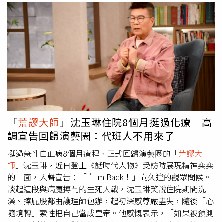
的位子啦！」
速、頭重腳輕等症狀，直至掛急診才發現血紅素已低到
2.6，遠低於正常男性13至14的標準值。對此，萬芳醫院癌
症中心主任邱宗傑解釋，白血病主因與年齡增長後的基因突
變有關，隨著細胞修復功能退化，罹病風險也會提升。「無
毒教母」毒物科護理師譚敦慈則提醒，日常生活中應盡量避
免接觸輻射及有機溶劑等高風險因子。經歷這場大病後，沈
玉琳也鼓勵大家，與其檢討過去，更重要的是把握當下、積
極接受治療。談起化療過程中最難熬的副作用，沈玉琳苦笑
表示，最無法接受的其實是痔瘡問題，住院時甚至一度嚴重
出血，讓護理師當場嚇壞。此外，談到化療帶來的身體影
「
荒謬大師
」沈玉琳住院8個月挺過化療 高
響，譚敦慈也提醒，化療期間因免疫力下降，即使只是被蚊
調宣告回歸演藝圈：代班人不用來了
子叮咬，都可能引發嚴重感染，後果不容輕忽。她也建議，
化療期間務必要避免食用生食及隔夜食物，以降低感染風
挺過急性白血病8個月療程、正式回歸演藝圈的「
荒謬大
險，並維持良好的飲食與衛生習慣，協助身體順利度過治療
師
」沈玉琳，近日登上《話時代人物》受訪時展現精神奕奕
期。此外，沈玉琳也在節目中首次體驗由武術教練李筱娟帶
的一面，大聲宣告：「I’m Back！」向久違的觀眾問候。
領的太極療法，動作看似緩慢，實際上則需要全身協調配
談起這段與病魔搏鬥的生死大戰，沈玉琳笑說住院期間洗
合，並結合呼吸與經絡調理，李教練也鼓勵癌友每週規律訓
澡、擦屁股都由護理師包辦，起初深感尊嚴盡失，隨後「心
練三到五次，有助於改善疲勞、舒緩焦慮失眠等，沈玉琳親
隨境轉」索性把自己當成皇帝。他感慨表示，「如果被預測