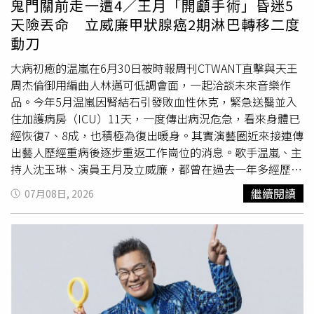
鬼門關前走一遭4／王月「開顱手術」昏迷5
持，電視台將於明（22日）下午1點30分，在八大電視正門
天險丟命 立威廉甲狀腺癌2期淋巴轉移二度
口舉辦回饋活動，由沈玉琳親自發送象徵收視「甜甜」的脆
動刀
皮甜甜圈，限量200份，送完為止。
大病初癒的温嵐在6月30日被時報周刊CTWANT直擊與天王
周杰倫御用編曲人林邁可低調會面，一起洽談未來音樂作
品。今年5月温嵐因腎結石引發敗血性休克，緊急送醫並入
住加護病房（ICU）11天，一度傳出病況危急，看來身體已
經恢復7、8成，也積極為復出暖身。其實演藝圈近來接連傳
出藝人歷經重病後逐步重返工作崗位的消息。歌手温嵐、主
持人沈玉琳、演員王月及立威廉，都曾在過去一年多經歷生
死關卡，如今有人積極復工、有人持續休養，也有人仍持續
繼續閱讀
07月08日, 2026
接受治療，健康狀況備受外界關注。演藝圈「
荒謬大師
」沈
玉琳去年7月因身體不適緊急住院，後續確診罹患白血病。
（圖／侯世駿攝）演藝圈「
荒謬大師
」沈玉琳去年7月因身
體不適緊急住院，後續確診罹患白血病（俗稱血癌），從三
軍總醫院轉往台大醫院接受進一步醫療照護。之後沈玉琳透
過社群平台親自證實被診斷出「白血球異常增生的白血
病」，。歷經長時間治療與休養後，今年3月他出席公視台