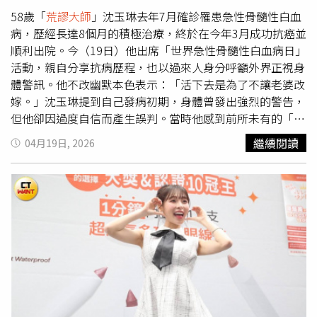
58歲「
荒謬大師
」沈玉琳去年7月確診罹患急性骨髓性白血
病，歷經長達8個月的積極治療，終於在今年3月成功抗癌並
順利出院。今（19日）他出席「世界急性骨髓性白血病日」
活動，親自分享抗病歷程，也以過來人身分呼籲外界正視身
體警訊。他不改幽默本色表示：「活下去是為了不讓老婆改
嫁。」沈玉琳提到自己發病初期，身體曾發出強烈的警告，
但他卻因過度自信而產生誤判。當時他感到前所未有的「極
度疲倦」，甚至從客廳走到浴室打開蓮蓬頭的力氣都沒有，
繼續閱讀
04月19日, 2026
還以為只是慢性疲勞或自律神經失調，直到小17歲的妻子芽
芽堅持帶他前往醫院掛急診，抽血檢查後才驚覺狀況危急，
白血球數值飆升至22萬，血色素更僅剩2.6，代表體內氧氣
運輸幾乎失能。沈玉琳事後回想仍心有餘悸，自嘲若當時再
拖上一周，「是不是就通往極樂世界了」。沈玉琳歷經長達
8個月的積極治療，終於在今年3月成功抗癌並順利出院。
（圖／蘇聖倫攝）原以為只需短暫住院休養，未料醫師一句
「治療至少半年起跳」，讓他當場愣住，甚至一度打電話向
妻子交代後事。治療初期，他曾瘋狂上網搜尋相關資訊，卻
幾乎全是負面消息，心情跌入谷底；後來轉而學習如何面對