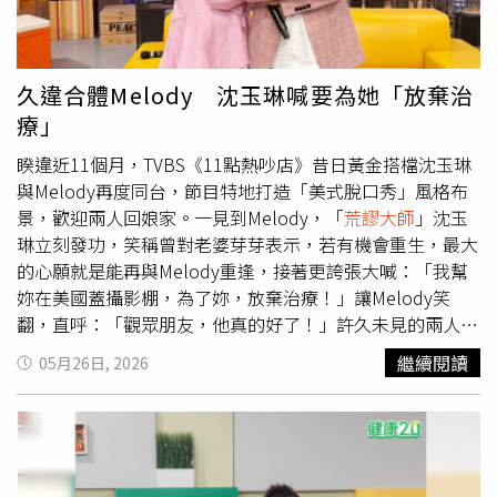
200份親手炒的「糖炒栗子」回饋觀眾。中午11點31分，本
刊直擊沈玉琳、潘若迪、艾融3人搭車抵達西門町。為了躲
避中午大太陽，下車後沈玉琳隨即和一群工作人員躲在靠近
騎樓的遮陰處乘涼，只見他突然煙癮難耐，竟大剌剌地直接
久違合體Melody 沈玉琳喊要為她「放棄治
在西門町捷運站6號出口附近，3度抽起加熱菸，完全無視該
療」
處禁煙的規定。沈玉琳被本刊直擊竟在西門町捷運站6號出
口附近的陰涼處，3度抽加熱菸，身旁還圍著一群工作人
睽違近11個月，TVBS《11點熱吵店》昔日黃金搭檔沈玉琳
員。（圖／本刊攝影組）日前臺北市衛生局已正式公告，西
與Melody再度同台，節目特地打造「美式脫口秀」風格布
門町商圈自6月1日為除吸菸區外，不得吸菸；區域包括東至
景，歡迎兩人回娘家。一見到Melody，「
荒謬大師
」沈玉
中華路1段、西至西寧南路、南至成都路、北至漢口街2段所
琳立刻發功，笑稱曾對老婆芽芽表示，若有機會重生，最大
圍之平面區域（含邊界之騎樓及人行道）未設吸菸區者，全
的心願就是能再與Melody重逢，接著更誇張大喊：「我幫
面禁止吸菸。若於禁菸區吸菸，依《菸害防制法》可處新台
妳在美國蓋攝影棚，為了妳，放棄治療！」讓Melody笑
幣2000元至1萬元罰鍰。沈玉琳和潘若迪、艾融一起拿著印
翻，直呼：「觀眾朋友，他真的好了！」許久未見的兩人一
有節目QR Code的板子沿街向民眾介紹新節目。（圖／本刊
開口便停不下來。沈玉琳笑說，自從去年搭檔離開節目後，
繼續閱讀
05月26日, 2026
攝影組）稍事休息後，沈玉琳與潘若迪、艾融一起拿著印有
自己就突然生病；Melody立刻接話：「離開節目，我也發
節目QR Code的板子沿街向民眾介紹新節目。錄製完該段落
生很多事情啊！」沈玉琳好奇她這一年都在忙什麼，
後，3人便乘車離開西門町，前往華陰街一家咖啡廳休息。
Melody甜回：「我就在等今天啊！」沒想到沈玉琳秒虧：
而另一組的馬力歐和短今也在不久後乘車抵達，下午2時再
「那你蠻廢的耶！」熟悉的鬥嘴節奏，讓現場笑聲不斷。一
度返回西門町繼續錄影。對於被拍到抽菸，沈玉琳僅低調回
旁的阿Ken見狀，開玩笑對唐綺陽說：「會不會這是在試水