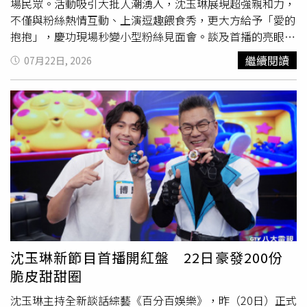
場民眾。活動吸引大批人潮湧入，沈玉琳展現超強親和力，
不僅與粉絲熱情互動、上演逗趣餵食秀，更大方給予「愛的
抱抱」，慶功現場秒變小型粉絲見面會。談及首播的亮眼成
績，沈玉琳笑稱接到團隊通知時人還在泰國度假，「當時因
繼續閱讀
07月22日, 2026
為天氣熱沒什麼食慾，一聽到好消息開心到馬上嗑了8尾
蝦」。他表示，《百分百娛樂》幕前幕後群策群力、題材新
穎，如今達到初期目標且口碑極佳，相信收視效益會像雪球
一樣越滾越大。他也幽默許諾，今天首播慶功送甜甜圈，未
來隨著收視率節節攀升，會考慮升級發放美味大肉包甚至披
薩犒賞觀眾。沈玉琳表示：「這次選擇發放『脆皮甜甜
圈』，除了呼應節目主題取材自網路熱門話題，甜甜的口感
也象徵收視會一直『甜甜』下去！只希望粉絲領完要記得
吃，我很怕大家捨不得吃下肚。」而節目開播後，沈玉琳也
收到無數粉絲的加油與關心，大家總不忘叮嚀「身體健康第
一」。對此，他也回覆粉絲「開心工作就是最好的養病方
式」，沒想到粉絲都不以為然，依然持續叫他多休息，讓他
沈玉琳新節目首播開紅盤 22日豪發200份
倍感溫馨。沈玉琳慶功現場秒變小型粉絲見面會。（圖／八
脆皮甜甜圈
大電視提供）
沈玉琳主持全新談話綜藝《百分百娛樂》，昨（20日）正式