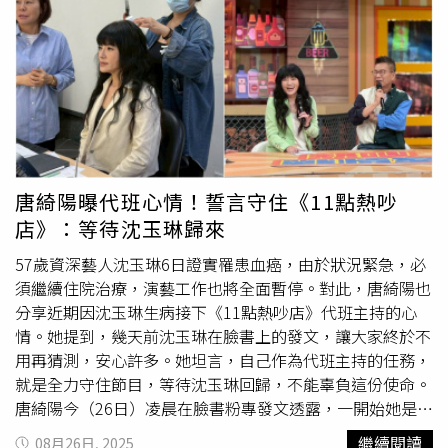
紛紛留言打氣，期盼早日看見他重返螢光幕。
唐綺陽曝代班心情！誓言守住《11點熱吵
店》：等待沈玉琳歸來
57歲資深藝人沈玉琳6日證實罹患血癌，由於狀況緊急，必
須繼續住院治療，演藝工作也將全面暫停。對此，唐綺陽也
分享近期因沈玉琳生病接下《11點熱吵店》代班主持的心
情。她提到，幾天前沈玉琳在臉書上的發文，讓大家終於不
用再猜測，安心許多。她坦言，自己作為代班主持的任務，
就是全力守住節目，等待沈玉琳回歸，不能辜負這份使命。
唐綺陽今（26日）凌晨在臉書粉專發文透露，一開始她是代
替Melody主持，純粹是基於情義相挺，因為節目的風格和
繼續閱讀
08月26日, 2025