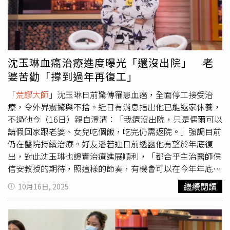
大跳」，是粉絲傳連結給她才發現，覺得被國際記錄下來非
常激動，已好好收藏連結。此外，林襄在日本報紙上的版位
甚至比球員還大，她調皮笑稱是朋友在超商買來給她的驚
喜。林襄回憶在東京巨蛋應援的氛圍，直呼現場滿滿都是台
灣人，「感覺就像把東京變成了台北大巨蛋」，走到哪都能
沈玉琳血癌治療進度曝光「還沒出院」 老
感受到國人的熱血支持，讓她興奮大於落淚。隨著新球季即
婆苦勸「撐到過年再復工」
將開打，她透露近期生活模式就是「工作與練舞」的不斷循
環，忙碌且充實。
「
荒謬大師
」沈玉琳日前驚傳罹患血癌，全面停工接受治
療，令外界震驚與不捨。近日有消息指出他已能返家休養，
不過他今（16日）親自澄清：「我還沒出院，只是偶爾可以
請假回家跟老婆、女兒吃個飯，吃完仍需返院。」強調目前
仍在醫院持續治療。好友潘若迪日前透露他有望於年底復
出，對此沈玉琳也證實治療進展順利，「都合乎主治醫師侯
信安教授的期待，照這樣的節奏，有機會可以在今年年底前
復工」。但他也笑說，太太芽芽希望他多休息，「她希望我
繼續閱讀
10月16日, 2025
的復工期可以拉到農曆過年後，這部分我們會再討論。」沈
玉琳樂觀面對病情，仍維持一貫幽默態度，他感謝外界關心
與祝福，表示會乖乖配合治療，「現在最重要的是身體恢復
好，到時候再帶給大家更多笑聲」。他的正面能量也讓粉絲