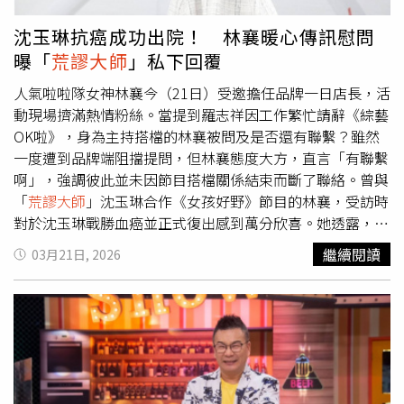
死亡，心境才逐漸轉為坦然。談及支撐自己走過漫長療程的
動力，沈玉琳笑說：「支持我活下去的力量是，我不要讓我
沈玉琳抗癌成功出院！ 林襄暖心傳訊慰問
老婆改嫁！」他透露，多年前曾被問及若自己早逝，年輕妻
曝「
荒謬大師
」私下回覆
子帶著遺產再婚怎麼辦，沒想到這個問題竟成為抗癌期間最
強烈的求生意志來源。
人氣啦啦隊女神林襄今（21日）受邀擔任品牌一日店長，活
動現場擠滿熱情粉絲。當提到羅志祥因工作繁忙請辭《綜藝
OK啦》，身為主持搭檔的林襄被問及是否還有聯繫？雖然
一度遭到品牌端阻擋提問，但林襄態度大方，直言「有聯繫
啊」，強調彼此並未因節目搭檔關係結束而斷了聯絡。曾與
「
荒謬大師
」沈玉琳合作《女孩好野》節目的林襄，受訪時
對於沈玉琳戰勝血癌並正式復出感到萬分欣喜。她透露，雖
然先前因在東京巨蛋為中華隊應援，遺憾缺席對方的復出記
繼續閱讀
03月21日, 2026
者會，但第一時間已傳訊關心。林襄笑說：「我有稍微打擾
他一下，跟他說不好意思沒辦法到場，也順便送上祝福。」
而沈玉琳也以回覆了一個「OK」貼圖。林襄表示，看到前
輩身體恢復健康真的很感動，非常期待未來能再次同台合
作。談到日前在WBC經典賽，林襄坦言得知自己登上官方
影片時「嚇了一大跳」。（圖／蘇聖倫攝）談到日前在
WBC經典賽，林襄坦言得知自己登上官方影片時「嚇了一