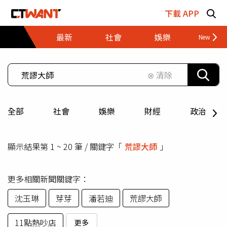
跳至主要內容區塊
下載 APP
最新
社會
娛樂
財經
⊗ 清除
全部
社會
娛樂
財經
政治
顯示結果第 1 ~ 20 筆 / 關鍵字「
荒謬大師
」
更多相關新聞關鍵字：
沈玉琳
芽芽
潘若迪
荒謬大師
11點熱吵店
更多