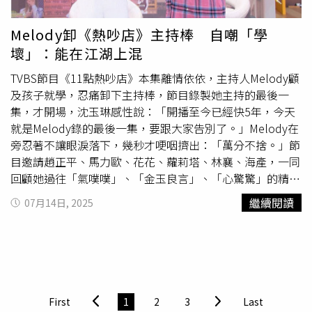
然如今已是身價破億的主持人，沈玉琳坦言，自己也曾經有
過低潮期。他回憶早期擔任製作人最風光的時候，手上同時
Melody卸《熱吵店》主持棒 自嘲「學
有7個節目，沒想到後來一一收掉，他形容過程就像「溫水
壞」：能在江湖上混
煮青蛙」，等他察覺到不妙的時候，已經負債3000萬，龐
大的生活壓力瞬間襲來。所幸，沈玉琳在太太的鼓勵與支持
TVBS節目《11點熱吵店》本集離情依依，主持人Melody顧
下，他鼓起勇氣從幕後轉戰幕前，才迎來事業新的轉機。他
及孩子就學，忍痛卸下主持棒，節目錄製她主持的最後一
也進一步剖析自己能在演藝圈站穩腳步的關鍵：「當時談話
集，才開場，沈玉琳感性說：「開播至今已經快5年，今天
性節目逐漸興起，市場對於『會說故事』的藝人需求大增，
就是Melody錄的最後一集，要跟大家告別了。」Melody在
不需要俊男美女，會講就好。」他笑稱：「我就是會講的那
旁忍著不讓眼淚落下，幾秒才哽咽擠出：「萬分不捨。」節
個。」並抓住機會，在天時、地利、人和的加持下，順利在
目邀請趙正平、馬力歐、花花、蘿莉塔、林襄、海產，一同
演藝圈闖出一片天。
回顧她過往「氣噗噗」、「金玉良言」、「心驚驚」的精采
片段，Melody邊笑邊吐露心聲：「我都學壞了，但我現在
繼續閱讀
07月14日, 2025
很能在江湖上混，別人說的話我都能聽懂！」為了讓
Melody留下紀念，節目特別錄製2位主持人錄影前10分鐘，
從休息室、電梯會合、進入攝影棚的過程，Melody感動地
表示《11點熱吵店》是她人生中很重要的作品，謝謝
TVBS、製作人與節目團隊。許多觀眾、粉絲以為她就此定
居海外，她特別強調：「我還是會住在台北，會和大家見
First
1
2
3
Last
面。」她在電梯口會合沈玉琳，對他暖心感謝：「謝謝你站