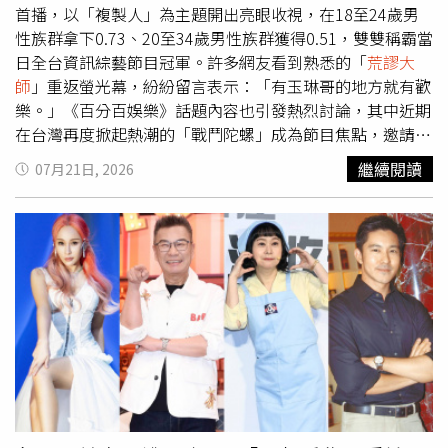
首播，以「複製人」為主題開出亮眼收視，在18至24歲男
性族群拿下0.73、20至34歲男性族群獲得0.51，雙雙稱霸當
日全台資訊綜藝節目冠軍。許多網友看到熟悉的「
荒謬大
師
」重返螢光幕，紛紛留言表示：「有玉琳哥的地方就有歡
樂。」《百分百娛樂》話題內容也引發熱烈討論，其中近期
在台灣再度掀起熱潮的「戰鬥陀螺」成為節目焦點，邀請剛
奪下G1全國大賽冠軍的脫口秀演員博恩、宅男女神解婕翎
繼續閱讀
07月21日, 2026
以及人氣YouTuber同場PK，直接把攝影棚變成戰鬥陀螺競
技場。博恩一改平時高學歷「學霸」的知性形象，一聊起戰
鬥陀螺立刻化身熱血玩家。他坦言，為了備戰比賽，曾特地
向老婆爭取「練習時間」，希望一週內不要被打擾，全心投
入訓練。主持人沈玉琳追問：「如果老婆因為戰鬥陀螺跟你
鬧離婚怎麼辦？」博恩毫不猶豫笑回：「離婚的話，財產、
小孩都可以給老婆，我只要戰鬥陀螺就好。」誇張發言讓全
場笑翻。眼看博恩滔滔不絕分享陀螺知識，沈玉琳也忍不住
吐槽：「怎麼我去上你主持的節目，都沒看你這麼認
真？！」《百分百娛樂》自7月20日起，每週一至週五晚間
9點於八大綜合台首播，晚間10點同步於《百分百娛樂》
YouTube頻道上架。而節目首播開出紅盤，為感謝觀眾支