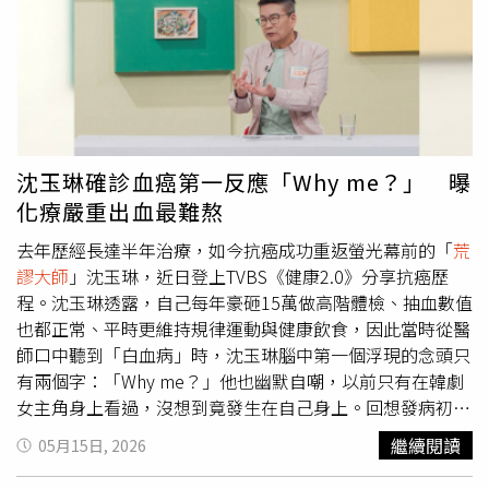
應「會注意改進」。 《時報周刊CTWANT》提醒您：吸菸
溫，他們又要合作？」唐綺陽笑回：「那這裡留給他們，我
有害健康、吸菸害人害己。台北市西門町商圈6月1日起全面
們去開新節目。」甚至當場約定要組成「KenKen唐唐
禁菸，並設置指定吸菸區，違者最高開罰1萬元。（圖／報
秀」，幽默互動再度炒熱現場氣氛。被問到未來是否還有機
系資料照）。
會合體主持，Melody毫不猶豫表示：「我沒問題，只要時
間允許。」她坦言，當初離開節目，是因為考量兩個孩子就
學，需要頻繁往返美國，不希望影響節目錄影進度，才忍痛
離開。不過她也感性表示，《11點熱吵店》是自己主持生涯
沈玉琳確診血癌第一反應「Why me？」 曝
的重要高峰，如果未來還有機會再與敬重的大哥沈玉琳合
化療嚴重出血最難熬
作，「當然義不容辭。」Melody的真摯告白，讓沈玉琳當
場發下豪語：「我要放棄治療，在美國蓋攝影棚啦！」唐綺
去年歷經長達半年治療，如今抗癌成功重返螢光幕前的「
荒
陽則提到，過去節目曾找來不少「沈女郎」，但從沒看過沈
謬大師
」沈玉琳，近日登上TVBS《健康2.0》分享抗癌歷
玉琳像今天這麼開心。對此，沈玉琳解釋，主持搭檔之間需
程。沈玉琳透露，自己每年豪砸15萬做高階體檢、抽血數值
要長時間培養默契，在「沈女郎」時期，自己其實很沒有安
也都正常、平時更維持規律運動與健康飲食，因此當時從醫
全感，「有時候真的沒『話聊』。」話才說完，阿Ken迅速
師口中聽到「白血病」時，沈玉琳腦中第一個浮現的念頭只
補刀：「最後他自己去『化療』了！」一語雙關引爆全場大
有兩個字：「Why me？」他也幽默自嘲，以前只有在韓劇
笑。聊到沈玉琳回歸的安排，他神祕地說：「是驚喜。」
女主角身上看過，沒想到竟發生在自己身上。回想發病初
Melody做出保證「隨時Call我，我隨時回來」，唐綺陽也
期，平時工作滿檔、經常主持外景節目的沈玉琳，某天突然
繼續閱讀
05月15日, 2026
要阿Ken之後常回來，讓阿Ken忍不住討拍：「觀眾朋友
累到癱坐在沙發上一動也不動，他起初以為只是慢性疲勞，
啊！最可憐的是我啦！他們在那裏感傷半天，後面就沒有我
心想睡覺休息就好，沒想到後來陸續出現喘不過氣、心跳加