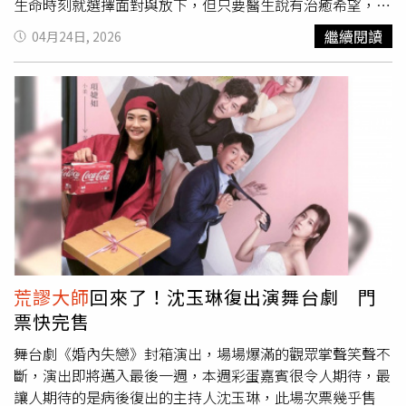
自體驗後更忍不住直言：「這比潘若迪的有氧舞蹈還難！」
生命時刻就選擇面對與放下，但只要醫生說有治癒希望，就
沈玉琳在首次體驗太極療法，直呼比有氧舞蹈難。（圖／
千萬不要放棄」。沈玉琳坦言，住院期間雖未寫遺書，但曾
繼續閱讀
04月24日, 2026
TVBS提供）
口頭向小17歲愛妻芽芽交代後事，電話那頭妻子泣不成聲。
而支撐他挺過艱辛化療的動力，竟源自多年前與記者的玩笑
話。當時對方虧他若先走，妻子會帶遺產改嫁，男人會睡他
的房、花他的錢，「為了這口氣，我不讓我老婆改嫁，我要
活下來」，他在院內也常主動安慰病友，並直言最痛恨聽聞
「因果論」訊息或偏方，認為這對病人極度不道德且誤事。
出院後他對醫療團隊充滿感激，呼籲大眾應多體諒壓力巨大
的護理人員。這段徘迴生死的日子，讓沈玉琳從「錢來就
幹」的演藝鬼才，轉變為領悟「珍惜當下」的生命鬥士。回
首演藝之路，竟是因當年高中聯考以一分之差落榜，才讓他
北上就讀世新廣電，開啟天賦。他感性表示：「上天給你的
每一步都是最好的安排。」大病初癒後的沈玉琳對生命有了
荒謬大師
回來了！沈玉琳復出演舞台劇 門
更透徹的觀察。目前雖因治療略顯燒聲，但元氣十足，他更
票快完售
刻意誇張地隔空喊話，通知這段時間的代班人「不用再去
了」，正式宣告回歸螢光幕。
舞台劇《婚內失戀》封箱演出，場場爆滿的觀眾掌聲笑聲不
斷，演出即將邁入最後一週，本週彩蛋嘉賓很令人期待，最
讓人期待的是病後復出的主持人沈玉琳，此場次票幾乎售