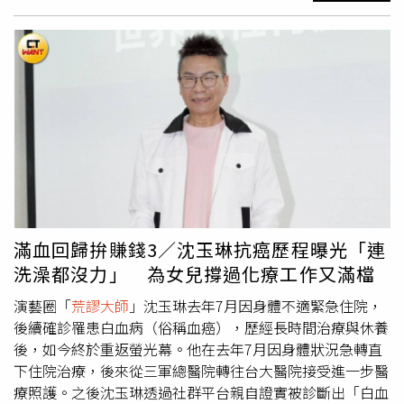
真心關心我，沒想到他找到商機。」潘若迪連忙喊冤：「我
是真情流露！」接著帶著全場一起大跳90秒。沈玉琳提到，
自己在醫院就是靠著這套動作慢慢恢復，連主治醫師都覺得
不錯，打算在醫院推廣。提到好友間的相處，沈玉琳也自
爆，兩人錄影前一天在日本出外景，自己總愛嘲弄、調侃潘
若迪，讓潘若迪忍不住反擊：「我真後悔把你救活！」馬力
歐見縫插針：「所以潘老師今天是來打歌的？」沈玉琳立刻
接哏：「他東扯西扯就是來打歌。」老友間相愛相殺，笑翻
全場。此外，唐綺陽爆料，沈玉琳休養期間，馬力歐曾趁上
通告的機會，自薦可以跟她搭檔，潘若迪聽完就對沈玉琳
說：「我那時候就講，你不在很多人都想篡位，你要趕快回
來！」沈玉琳幽默回應：「對啊，我另外一個節目都被海產
滿血回歸拚賺錢3／沈玉琳抗癌歷程曝光「連
取代了。」一句神回覆，再度讓全場笑聲不斷。潘若迪(右
洗澡都沒力」 為女兒撐過化療工作又滿檔
前一)帶大家跳「椅子舞」 。（圖／TVBS提供）
演藝圈「
荒謬大師
」沈玉琳去年7月因身體不適緊急住院，
後續確診罹患白血病（俗稱血癌），歷經長時間治療與休養
後，如今終於重返螢光幕。他在去年7月因身體狀況急轉直
下住院治療，後來從三軍總醫院轉往台大醫院接受進一步醫
療照護。之後沈玉琳透過社群平台親自證實被診斷出「白血