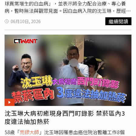
球異常增生的白血病」，並表示將全力配合治療、專心養
病，暫時無法與觀眾見面。因白血病入院的沈玉琳，歷經長
時間治療與休養後，近期終於重返螢光幕。（圖／翻攝自沈
繼續閱讀
06月10日, 2026
玉琳FB）沈玉琳透露發病初期身體其實早已發出警訊。他
表示當時感受到前所未有的極度疲倦，甚至連從客廳走到浴
室打開蓮蓬頭的力氣都沒有，原本誤以為只是慢性疲勞或自
律神經失調。所幸妻子芽芽堅持帶他到醫院掛急診，抽血檢
查後才發現情況危急，不僅白血球數值飆升至22萬，血色素
更僅剩2.6，幾乎失去正常運送氧氣的能力。談到這段與病
魔搏鬥的日子，沈玉琳坦言至今仍心有餘悸，自嘲若當時再
拖上一星期，「是不是就通往極樂世界了」。他也分享住院
期間的心境轉折，笑說從洗澡到生活起居都需要護理人員協
助，起初感到十分不習慣，後來索性調整心態，把自己當成
被照顧的「皇帝」，以樂觀態度面對治療。向來以疼愛妻女
聞名的沈玉琳，多年來努力打拚演藝事業，扛起家中經濟重
沈玉琳大病初癒現身西門町錄影 禁菸區內3
擔。（圖／報系資料照）沈玉琳2010年與小17歲的妻子芽
芽結婚，婚後育有一女，向來以疼愛妻女聞名的他，多年來
度違法抽加熱菸
努力打拚演藝事業，扛起家中經濟重擔。入院期間，沈玉琳
58歲「
荒謬大師
」沈玉琳因罹患血癌住院治暫離工作8個
曾喪氣地安慰老婆，人總會被遺忘，但妻子堅定要求他：