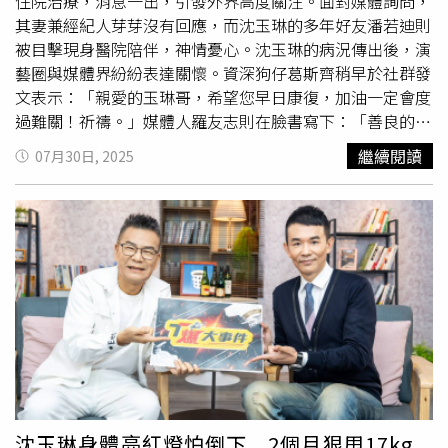
兒幸福的被牽進婚禮會場。」父女年紀相差將近四輪，讓沈
住院治療，消息一出，引發外界高度關注。面對媒體詢問，
玉琳時常掛念未來。女兒曾天真地問他：「爸爸你那麼老
其妻兼經紀人芽芽沒有回應，而沈玉琳的多年好友潘若迪則
了，會不會等不到我結婚？」讓他既心酸又感慨，也因此更
被目擊現身醫院陪伴，神情憂心。沈玉琳的病況傳出後，演
加注重養生與健康。他曾說，最擔心的是未來比老婆早離
藝圈與媒體界紛紛表達關懷。資深狗仔葛斯齊稍早於社群發
世，還曾因與妻子爭執，被好友詹惟中目睹獨自走到陽台落
文表示：「親愛的玉琳哥，希望您早日康復，加油一定會度
淚。「有時候不是在罵，而是在教。芽芽比我小17歲，我總
過難關！祈禱。」媒體人羅友志則在臉書寫下：「善良的玉
覺得有責任把所有的事情教會她。」
琳哥，祝您吉人天相、病毒遠離，身體健康。」有網友在留
繼續閱讀
07月30日, 2025
言區詢問是否真住進加護病房，羅友志坦言並不清楚，「不
知道，很擔心，欠他一個很美好的人情。」羅友志盼沈玉琳
度過難關。（圖／羅友志臉書）另一位與沈玉琳交情甚篤的
命理師詹惟中透露，目前無法聯繫上芽芽，也對好友病情感
到憂心。「希望他早點健康，我也很急，也很擔心他，我目
前知道的消息都跟報導一樣。」沈玉琳出道多年，從幕後製
作人成功轉型為螢光幕前藝人，憑藉獨特風格與幽默表現獲
封「通告王」、「
荒謬大師
」與「收視王」。2010年，他
與小17歲的助理芽芽結婚，並育有一女。過去他曾在節目中
談到健康問題，坦言一想到若有一天倒下，老婆可能帶著他
的財產另組家庭，令他「坐立難安」，並表示會為家庭努力
維持健康。據《鏡週刊》報導，沈玉琳因猛爆性肝炎引發腦
沈玉琳身體亮紅燈怕倒下 2個月狠甩17kg