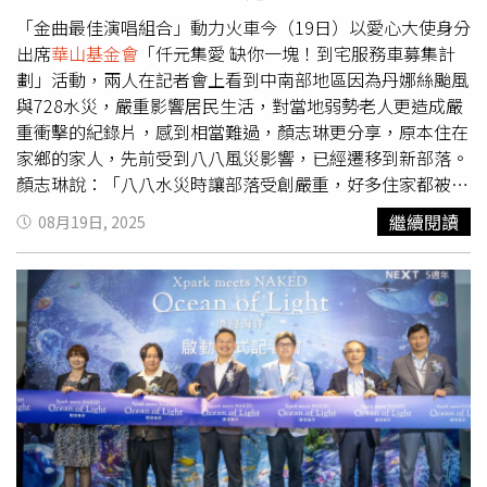
「金曲最佳演唱組合」動力火車今（19日）以愛心大使身分
出席
華山基金會
「仟元集愛 缺你一塊！到宅服務車募集計
劃」活動，兩人在記者會上看到中南部地區因為丹娜絲颱風
與728水災，嚴重影響居民生活，對當地弱勢老人更造成嚴
重衝擊的紀錄片，感到相當難過，顏志琳更分享，原本住在
家鄉的家人，先前受到八八風災影響，已經遷移到新部落。
顏志琳說：「八八水災時讓部落受創嚴重，好多住家都被沖
掉，我們以前讀的國小操場裂開、下陷，沒有電，沒訊號，
繼續閱讀
08月19日, 2025
很多年輕人都爬山到都市求救」。尤秋興透露母親說自己出
生到八八水災前，都沒看過連續下10天的大雨，「雨大到她
覺得害怕，她會睡不著覺，害怕會出事」。動力火車本月底
受到職棒味全龍邀請，將再次在大巨蛋表演。（圖／楊澍
攝）此外，動力火車去年底在周杰倫於大巨蛋舉辦的「嘉年
華世界巡迴演唱會」擔任表演嘉賓，本月底受到職棒味全龍
邀請，再次在大巨蛋表演，尤秋興說：「每次去大巨蛋的心
情都很興奮，但我們在大巨蛋表演過一兩次了，所以我們是
平常心。」顏志琳說：「不管是小場還是大場，我的表演心
態都一樣，只是距離那麼遠，怕歌迷會看不到，而且會無意