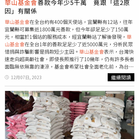
華山基金會
善款今年少5千萬 竟跟「這2原
大幅退化前留下難忘回憶。「年輕時花前月下大部分的人都
及生態保育等工作，每年皆響應「422世界地球日」發起贈
因」有關係
做得到，老了之後不離不棄才是最真的難得。」照顧兩老的
送樹苗活動，希望從一株樹苗開始擴大影響力，鼓勵人人加
毛社工表示，劉老先生用行動實踐了結婚誓言中的「不論生
入植樹行列，家家從事綠藝美化，大家種樹綠化環境，讓地
華山基金會
在全台約有400個天使站，宜蘭縣有12站，往年
老病死，貧窮疾病，我都會對你不離不棄，互相扶持」，這
球更美好。相關站點及活動資訊可上台灣中油全球資訊網
宜蘭縣可募集近1800萬元善款，但今年卻足足少了150萬
份真情落實在日常生活中的三餐四季和起居坐臥，也感動了
（https://www.cpc.com.tw/）查詢。
元，相當於1個站的服務成本，經宜蘭縣站了解後發現，
華
目睹這份感情的所有人，社工們也將繼續當他們超越血緣的
山基金會
在全台1年的善款足足少了近5000萬元，分析民眾
家人，一直陪伴在二老身旁。
惜捐與詐騙影響是捐款短少主因。
華山基金會
表示，台灣快
速走向超高齡社會，即使長照推行了10幾年，仍有許多長者
面臨無依無靠的淒涼，基金會希望社會全面老化前，為台灣
每3萬人設立1個愛心天使站，每站服務100位長輩。基金會
繼續閱讀
12月07日, 2023
成立24年來，目前全台約有400個天使站，
華山基金會
指
出，今年愛心捐款足足比往年少了近5000萬元，相當於少
了33個天使站1年的服務成本，這情況再持續下去，未來天
使站連要自給自足都有困難。
華山基金會
宜蘭縣站長呂碧玫
說，宜蘭縣有12個天使站，平均1個站服務成本約150萬
元，基金會推動「送愛到家1250」，由基金會提供免費到
宅關懷訪視、協助長者就醫等服務，1個月每月長者的服務
成本約1250元，善款減少恐讓推動服務受阻。呂碧玫表