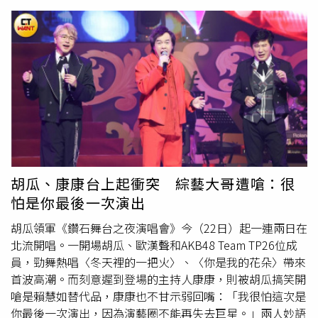
與創新展示技術，讓生物與生態知識化為充滿驚奇與情感的
樹苗活動！邀您一起打造綠色永續環境。(圖片提供／台灣
學習旅程。展區曾導入日本音樂大師久石讓的原創音樂，營
中油)兌換樹苗的方式有三種：第一為當日在指定的100處直
造如劇場般、交融藝術與科學，讓觀眾深刻感受生命的韻
營加油站加油，持不限金額發票1張即可兌換；第二是自行
律。同時持續推進各科技應用項目，包含「LINNÉ LENS AI
收集當期（114年3-4月）不限金額發票5張，第三為收集廢
生物圖鑑」、AR 互動故事「未未的大冒險～去七大洋尋找
電池5個。民眾可選擇任一種方式前往各活動地點兌換，另
夥伴吧！」、「達克比辦案」IP 合作學習，以及與迪士尼
為支持綠色生活環保行動，請民眾自備提袋，減塑護地球。
攜手打造「Let&#39;s Xparty！九十要派對！」主題特展
除了中油直營加油站，台灣中油也同步在台北市中油大樓發
等。而五週年之際，Xpark展示全面升級，導入象徵「生命
起捐發票兌換樹苗的活動，鼓勵員工捐發票，捐出的發票將
誕生」的互動設計，邀請觀眾親手創造虛擬海洋生物，親身
全數贈予「
華山基金會
」，將愛分享於社會，共同關懷獨居
參與自然生成的過程，讓共生不只是理念，更是一場共感、
長者。台灣中油長期投入環境保護及生態保育等工作，積極
共創、共鳴的深度體驗。攜手政府與學界，打造生物友善城
參與各項綠色行動，在邁向潔淨能源轉型的同時，不忘實踐
胡瓜、康康台上起衝突 綜藝大哥遭嗆：很
市生態網絡Xpark與地方政府、學術機構攜手合作，積極配
ESG企業社會責任，每年皆響應「422世界地球日」發起贈
怕是你最後一次演出
合推動永續生態政策，逐步實現「從館內推進到館外」的共
樹苗活動，希望從一株樹苗開始擴大影響力，鼓勵人人加入
生理念，讓水族館成為整座城市生態教育與生物保育的核心
植樹行列，家家從事綠藝美化，一同打造更美好的生活環
胡瓜領軍《鑽石舞台之夜演唱會》今（22日）起一連兩日在
節點。Xpark在法規與制度配合方面，通過農業部動物展演
境。活動資訊及指定站點可上台灣中油全球資訊網
北流開唱。一開場胡瓜、歐漢聲和AKB48 Team TP26位成
管理辦法特優等級認證，展現對動物福利與展演透明度的高
（https://www.cpc.com.tw/News_Content.aspx?
員，勁舞熱唱〈冬天裡的一把火〉、〈你是我的花朵〉帶來
度重視，並獲得台灣經濟部、台灣海洋委員會海洋保育署頒
n=30&sms=8967&s=110810）查詢。「台灣中油綠行動 愛
首波高潮。而刻意遲到登場的主持人康康，則被胡瓜搞笑開
發兩獎項肯定。此外，與海委會及在地小學合作推行「大手
你愛我（2025）愛地球」贈樹苗活動！邀您一起打造綠色
嗆是賴慧如替代品，康康也不甘示弱回嘴：「我很怕這次是
牽小手」海洋教育教學專案，更陸續與國立臺灣海洋大學、
永續環境。(圖片提供／台灣中油)
你最後一次演出，因為演藝圈不能再失去巨星。」兩人妙語