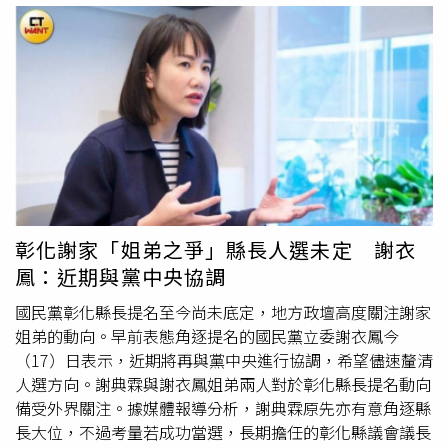
處，「華山」就是以服務年長者為使命，從1999年正式成
立以來，投入失能、失依、失智「三失」長輩免費到宅服
務，在如今超高齡社會來襲時格外重要，台、澎、金、馬小
計設有約400個社區愛心天使站，服務近3萬名弱勢長輩，
歡迎全台各地善心人士響應。本身另有科技業工作的劉名揚
（左）把大部分當代表的薪給捐出地方做公益。右為芎林農
者張健銨。（圖／方萬民攝）劉名揚續指，自己擔任代表多
年來給薪多數捐出，其中用在獨居長者年菜佔一小部分，反
倒多數是為了照顧鄉內四所國中、國小教育儲蓄戶、博幼基
金會辦理偏鄉課輔，希望兼顧長者與幼童，打造「老吾老以
彰化謝家「姐弟之爭」縣長人選未定 謝衣
及人之老、幼吾幼以及人之幼」充滿同理心的推己及人社
鳳：近期與黨中央協調
會。劉名揚說，自己平時在科技業工作，每當面試時也會觀
察受試者能否對長輩尊重與同理，這將會是超高齡社會中不
國民黨彰化縣長提名至今尚未底定，地方政壇高度關注謝家
可或缺的人文素養，新的一年希望大家能一同精進，打造更
姐弟的動向。早前表態角逐提名的國民黨立委謝衣鳳今
美好的社會。
華山基金會
芎林愛心天使站也會接駁獨居長者
（17）日表示，近期將再與黨中央進行協調，希望儘速釐清
回診與共餐。（圖／翻攝自
華山基金會
芎林愛心天使站臉
人選方向。謝典霖與謝衣鳳姐弟兩人對於彰化縣長提名動向
書）
備受外界關注。據媒體報導分析，謝典霖原先亦有意角逐縣
長大位，不過考量若成功當選，長期擔任的彰化縣議會議長