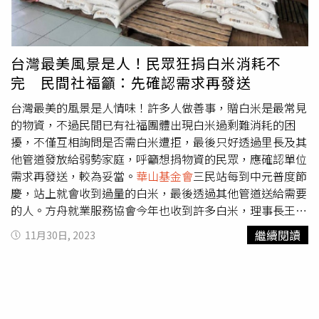
示，雖然新冠肺炎疫情已經過了，但也因為曾經歷過疫情，
民眾擔心「不知道明天會發生什麼事」而惜捐，宜蘭縣約有
2000至3000人會小額捐款給基金會，每人1年善款從5、
600元到7、8000元不等，如今不是金額減少、就是不捐
台灣最美風景是人！民眾狂捐白米消耗不
了。
華山基金會
宜蘭縣站分析，除了民眾惜捐外，詐騙猖獗
完 民間社福籲：先確認需求再發送
也是捐款短少的主因之一，基金會常透過電話、信件向民眾
報告服務工作，也希望民眾能持續小額捐款，但常常被認為
台灣最美的風景是人情味！許多人做善事，贈白米是最常見
是詐騙，在捐款短缺的情況下盼民眾繼續支持，讓基金會與
的物資，不過民間已有社福團體出現白米過剩難消耗的困
需要協助的長者可度過寒冬。
擾，不僅互相詢問是否需白米遭拒，最後只好透過里長及其
他管道發放給弱勢家庭，呼籲想捐物資的民眾，應確認單位
需求再發送，較為妥當。
華山基金會
三民站每到中元普度節
慶，站上就會收到過量的白米，最後透過其他管道送給需要
的人。方舟就業服務協會今年也收到許多白米，理事長王姿
琦說，現代人外食較多，白米的需求量並沒很高。王姿琦表
繼續閱讀
11月30日, 2023
示，由於方舟協會是服務街友等弱勢民眾，這族群民眾可能
連鍋具都沒有，白米對於真正弱勢的民眾起不了作用，反而
是即食的沖泡食品如泡麵、麥片或罐頭，甚至是清潔用品如
牙膏、沐浴乳等，才能真正幫助弱勢民眾。也有單位透露，
受贈的白米600至800公斤，這些非真空包裝的白米過剩，