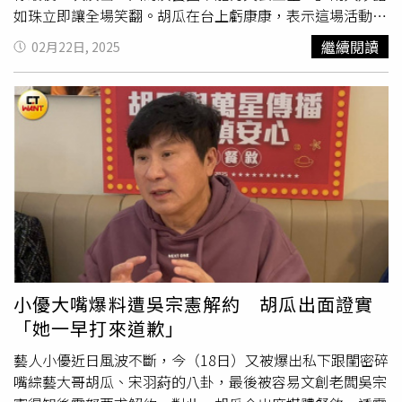
中山大學、輔仁大學等高教機構及新北市政府，進行海洋生
如珠立即讓全場笑翻。胡瓜在台上虧康康，表示這場活動是
態研究、人才培育等合作共構。透過這些努力，Xpark期勉
公益演出，為何要當成自己的演唱會？康康則反問胡瓜：
繼續閱讀
02月22日, 2025
打造對生物友善、對城市有貢獻的永續模式，推動地方觀光
「那你幹嘛找我主持？你之前都帶歐弟、賴慧如，你怎麼不
發展。公益永續偕行，讓海洋與人心同樣被療癒在Xpark，
叫賴慧如主持？我又不是賴慧如替代品。」胡瓜直言：「你
水族館是連結人與自然、傳遞愛與希望的重要推手，從積極
本來就她的替代品啊！」康康立刻故作生氣，連續怒問3
投入多元公益行動開始，一步步實踐ESG精神，要讓每一份
次：「你再說一遍！」胡瓜依舊不改回覆，康康則不再造
關懷都深具意義。Xpark 與桃園市政府共建「海龜保育教育
次：「謝謝大哥給我這機會，我一直很想站在你旁邊。」笑
暨救傷中心」，致力於海龜的救援與復育，讓多隻海龜重返
果十足。胡瓜、歐漢聲和AKB48 Team TP26位成員勁舞熱
大海、重拾生命的可能；攜手中華航空，邀請偏鄉學童來館
唱。（圖／林士傑攝）緊接8點檔女星賴慧如辣秀南北半
體驗海洋教育，播下永續種子；與
華山基金會
邀請百歲長者
球，穿著一襲前胸後背大開衩黑色禮服登場，性感破錶的她
走入館內，重溫生命活力；與台新金控於桃園藻礁舉辦淨灘
與新人鍾采穎對唱〈憨阿嬤〉，演唱會後方LED播出賴慧如
行動，守護海岸線的純淨；與唐氏症基金會合作，邀請唐寶
阿嬤的VCR，聽到阿嬤的聲音讓賴慧如立刻淚崩，場面感
寶們擔任「一日觀察員」，並為視障朋友設計五感導覽，讓
人。此外，這次胡瓜為了製作《鑽石舞台之夜演唱會》，豪
不同族群都能自在體驗海洋的美好。這份努力已獲社會肯
砸成本及人情，對於票房完售更是感到非常開心，「感謝好
小優大嘴爆料遭吳宗憲解約 胡瓜出面證實
定，Xpark 榮獲全臺首屆 ESG「桃金企業獎」，象徵對於環
友們的熱心力挺，讓這次的演出順利進行，大家的善款幫助
「她一早打來道歉」
境保護與社會責任上的積極實踐。五感昇華｜日本技術引進
了許多弱勢團體如
華山基金會
、伊甸基金會、十方社會福利
× 親近生物 × 深度互動更感動五週年主題展示《Xpark
基金會等，每個團體都有7位數的善款幫助，幫助弱勢團
藝人小優近日風波不斷，今（18日）又被爆出私下跟閨密碎
meets NAKED～Ocean of Light 潛浸海洋》，以更加細緻
體，一直是我進演藝圈以來的初衷，我也時刻的提醒自己，
嘴綜藝大哥胡瓜、宋羽葤的八卦，最後被容易文創老闆吳宗
的視覺語彙全新編排，深化互動性設計，引領觀眾踏上一場