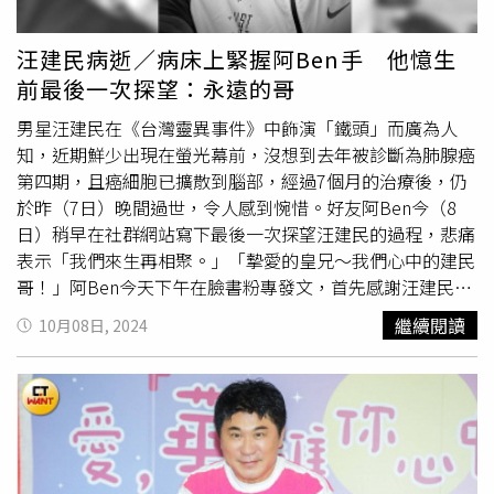
13：00 / 15：00 / 17：00 / 18：20 (18：20場次僅周六及
名揚感性指出，每當獨居長者說到「看到華山背心，比親人
國定假日施行)星光場NIGHT PASS好評回歸｜暑期延長營業
還親」，便有一股暖意襲來，在過年喧囂的萬家燈火之際，
汪建民病逝／病床上緊握阿Ben手 他憶生
涼爽一整夜今年夏天，超人氣「NIGHT PASS」再度登場！
別忘了周邊還有不少人，亟需各位關注。葉如芳強調，華山
前最後一次探望：永遠的哥
星夜下的水族館瀰漫著不同於白日的神祕氛圍，結合全新升
秉持「在地老化」的精神，希望長者能「在家老化」在自己
級的沉浸式藝術展演，綻放出不同的奇幻夏夜。7/1(二）
熟悉的環境終老，並能「社區互助」，華山則發揮「補不
男星汪建民在《台灣靈異事件》中飾演「鐵頭」而廣為人
~8/30（六）每日17:00以後入場，即可享有近8折優惠。販
足」服務精神，為社區老人提供優質服務，提供專業照顧，
知，近期鮮少出現在螢光幕前，沒想到去年被診斷為肺腺癌
售時間：2025/7/1（二）~2025/8/30（六）價格：成人
建立有尊嚴、尊重的照護模式。劉名揚呼籲，如今社會結構
第四期，且癌細胞已擴散到腦部，經過7個月的治療後，仍
$480，學生$350，孩童$220，博愛$220夏季潛海購物趣套
變遷快速，獨居老人會愈來愈多，非常需要各界支持，自己
於昨（7日）晚間過世，令人感到惋惜。好友阿Ben今（8
票｜Xpark × MITSUI OUTLET PARK 林口想來場涼爽又超
會持續捐薪並親身擔任志工，歡迎各界響應，也祝大家新年
日）稍早在社群網站寫下最後一次探望汪建民的過程，悲痛
值的小旅遊—「Xpark × MITSUI OUTLET PARK 林口」套
快樂。
表示「我們來生再相聚。」「摯愛的皇兄～我們心中的建民
票，內含Xpark門票一張，三井OUTLET林口$200禮券（需
哥！」阿Ben今天下午在臉書粉專發文，首先感謝汪建民為
加入三井會員）。從白天漫遊夢幻海洋世界，再到涼爽的室
閃亮之星、
華山基金會
、漢堡蛋做的一切，「這些都將存留
繼續閱讀
10月08日, 2024
內OUTLET盡情購物、用餐，無論親子同遊或好友同行，給
在大家心中，我們也會持續為公益而戰！雖然在後期你也不
您名符其實的涼夏玩樂血拚體驗。販售時間：
方便出席漢堡蛋聚餐，身體健康也不允許你來球場與我們同
2025/7/1（二）~2025/8/31（日）優惠價格：成人
樂，但你心裡總是關心著球隊的大小事務」。阿Ben表示，
$600（價值$800），學生$430（價值$630），孩童
他和汪建民一起經歷明星籃球隊、閃亮之星、仨個口、漢堡
$270（價值$470），博愛$270（價值$470），約57~75
蛋，對方從自己單身一路看著他成家，一直到現在有了3個
折。日系都會型水族館唯一在台據點Xpark，將以創新展示
孩子，孩子們也都叫他「建民阿北」，汪建民對他和家人而
與溫暖行動，推動更多跨域展覽與國際交流，下一個五年，