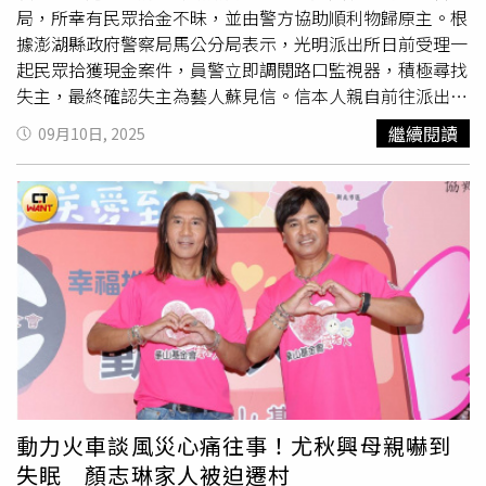
局，所幸有民眾拾金不昧，並由警方協助順利物歸原主。根
據澎湖縣政府警察局馬公分局表示，光明派出所日前受理一
起民眾拾獲現金案件，員警立即調閱路口監視器，積極尋找
失主，最終確認失主為藝人蘇見信。信本人親自前往派出所
領回遺失物，並向警方致謝，表示「澎湖警察好有人情
繼續閱讀
09月10日, 2025
味！」據《TVBS新聞網》報導，蘇見信並未察覺現金遺
失，直到經紀人接到警方通知後才得知。他的經紀人受訪時
透露，通知信時他還笑說「難怪我付錢的時候，覺得錢好像
變少了」。目前他正在澎湖拍攝戲劇，預計本週將飛往長沙
舉辦演唱會。事實上，蘇見信私下作風一向低調，長年過著
沒有手機、沒有信用卡的生活，僅以電話卡、公共電話及家
用電話聯繫，購物也多以現金支付。他也熱心公益，曾親自
捧著50萬元現金捐贈「
華山基金會
」，支援關懷獨居老人活
動，當時也讓在場人員相當驚訝。
動力火車談風災心痛往事！尤秋興母親嚇到
失眠 顏志琳家人被迫遷村