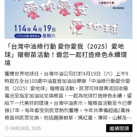
促進地方生態共生與發展、以及公益永續藍圖布局。未來，
Xpark 將持續攜手政府與社會各界，推動更多具溫度與意義
的行動，讓生命力流動於海洋與人心之間，讓水族館不再只
是「看」，更是「共鳴」！從文化到生態，展現多元合作力
Xpark 精心演繹日式都會型水族館的設計美學及經營理念，
透過豐富的活動策劃和技術引進，推動兩地在觀賞型事業上
「台灣中油綠行動 愛你愛我（2025）愛地
的深度合作與文化融合。曾與日本宮城縣仙台市攜手展出極
球」贈樹苗活動！邀您一起打造綠色永續環
具代表性的「七夕吹流裝置」，讓民眾在海洋場域也能感受
境
日本節慶的祈福文化；自2021年起每年舉辦夏季祭典活
動，將風鈴、紙燈籠、水母意象融入夏日光影展演，創新海
響應世界地球日，台灣中油公司訂於4月19日（六）上午9
洋教育與傳統夏日文化慶典場景；2022年，結合最新科技
時起在全台100處中油直營加油站舉辦「中油綠行動愛你愛
推出「復刻未來．AI海洋名畫特展」，以藝術來呈現出塑膠
我（2025）愛地球」贈樹苗活動，民眾可持發票或回收廢
垃圾帶來的海洋汙染問題；2024年則成功引進柔枝軸孔珊
電池至指定加油站兌換樹苗，一起為地球打造綠色永續，留
瑚(Acropora tenuis)，為日本首次將養殖珊瑚輸出海外，完
給下一代美好的環境。台灣中油表示，贈樹苗活動至今已舉
成與國立臺灣海洋大學的跨國對談，緊密日台水族領域之技
辦17年，每年都受到民眾熱烈響應，今年共準備超過2萬株
術共享及共融理念，深化「觀賞×教育×永續」的三位一體
樹苗供民眾兌換，包括圓葉椒草、嫣紅蔓、薄荷、山蘇及羅
精神。開啟互動學習之門，激發知識與創造力為打造融合美
勒等，提供兌換的加油站每站皆限量200株，每人1株，送
繼續閱讀
04月18日, 2025
學、科技與教育的「水下知識劇場」，Xpark透過五感互動
完為止。「台灣中油綠行動 愛你愛我（2025）愛地球」贈