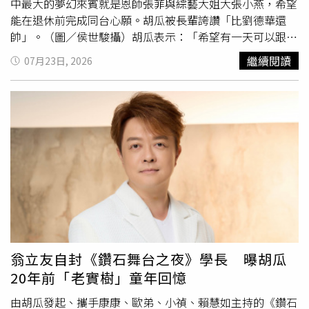
中最大的夢幻來賓就是恩師張菲與綜藝大姐大張小燕，希望
能在退休前完成同台心願。胡瓜被長輩誇讚「比劉德華還
帥」。（圖／侯世駿攝）胡瓜表示：「希望有一天可以跟菲
哥（張菲）一起站在舞台，這是我退休前的心願，如果我們
繼續閱讀
07月23日, 2026
聯手會很不得了；如果小燕姐願意更好，她一來，張惠妹、
五月天都會來，希望我們有更好的領導人帶領。」不過，他
坦言目前還沒有正式向兩位前輩提出邀約，原因是希望先把
演唱會做出成績。談到《鑽石舞台之夜》的成功，胡瓜也感
謝眾多藝人義氣相挺，包括藍心湄、巫啟賢、任賢齊、蕭敬
騰、陳美鳳、王彩樺、蔡秋鳳等人，都無酬參與演出。他感
性表示：「大家都很用心，爭相在唱，表演後還一再報
名。」很感謝任賢齊、蕭敬騰、陳美鳳、王彩樺、蔡秋鳳等
藝人都是義務演出，不僅配合排練，也全力投入宣傳。胡瓜
透露任賢齊仍持續關心演唱會進度，「很謝謝他第一個點
頭，沒有今天的《鑽石舞台之夜》」。不過，胡瓜也無奈透
露，受到台灣大型表演場館不足影響，今年9月26、27日於
翁立友自封《鑽石舞台之夜》學長 曝胡瓜
台北國際會議中心（TICC）的演唱會結束後，恐怕要等兩年
20年前「老實樹」童年回憶
才能再舉辦，「北流說明年沒場地，這次為什麼這麼急，去
年TICC就問我要不要，不要就沒場地，剛剛好是老天撮
由胡瓜發起、攜手康康、歐弟、小禎、賴慧如主持的《鑽石