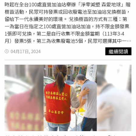
想為女友補充營養，最終卻看著老伴一天一天的消瘦，瘦得
時起在全台100處直營加油站舉辦「淨零減塑 森愛地球」贈
幾乎只剩一把骨頭，更因自己體力不支、無法攙扶，女友有
樹苗活動，民眾可持發票或回收廢電池至加油站兌換樹苗，
長達1年多沒有洗澡。所幸周遭鄰居發現黃小姐許久沒有出
留給下一代永續美好的環境。 兌換樹苗的方式有三種：第
現，詢問之下才得知2人困境，通知里長後才有
華山基金會
一為當日在指定之100處直營加油站加油，持不限金額發票
和台灣優質生命協會等組織介入幫忙，區公所也派居服員為
1張即可兌換，第二是自行收集不限金額當期（113年3-4
兩老洗澡和送餐，老倆口生活這才逐漸穩定。「這輩子都沒
月）發票5張，第三為收集廢電池5個，民眾可選擇其中一種
為她做過什麼浪漫的事，現在只想要好好陪她到老，讓她能
方式前往各活動地點參與兌換，另呼應本次活動主題「淨零
繼續閱讀
04月17日, 2024
舒服一點。」劉老先生表示，曾有人勸他將老伴送往安養機
減塑」，請民眾自備提袋。 台灣中油表示，贈樹苗活動至
構，但他不捨得愛人在陌生環境中獨自生活，希望接下來的
今已舉辦16年，每年都受到民眾熱烈響應，今年共準備超過
每一天都能陪伴在她身邊，也還好一直有社工們在旁相伴，
2萬株的樹苗供民眾兌換，包括咖啡、左手香、絨葉鳳梨、
讓他能用陪伴兌現最長情的告白。台灣優質生命協會藝人志
圓葉椒草及合果芋等，參與活動的加油站每站皆限量200株
工紀麗如（中）曾多次前往探視，並帶來歌仔戲現場表演，
（每人1株，送完為止）。 除了贈送民眾樹苗，台灣中油也
讓戲迷黃小姐得以一睹小生風姿，在聽力大幅退化前留下難
贈予「社團法人臺灣園藝輔助治療協會」愛心樹苗供教學使
忘回憶。（圖／讀者提供）劉老先生說，過去因生活拮据，
用；另在台北市中油大樓發起「愛心龍捐」贈樹苗活動，鼓
下排的牙齒幾乎掉光也無法醫治，所幸在協會的幫助下得以
勵員工捐贈二手物資、玩具參與義賣或捐出發票，參與者可
裝上活動假牙，社工和居服員幾乎每周都會來探訪關心，每
獲贈樹苗，集得的物資及義賣所得全數捐贈給「
華山基金
月還會來居家義剪和整理環境，並贈送補體素等保健品為他
會
」及「東華玩具樂園物流中心」，讓資源可以永續，共同
們補充營養，藝人志工紀麗如還曾多次到家裡來探視，並帶
關懷獨居長者及偏鄉家庭的孩子。 在邁向潔淨能源轉型的
來歌仔戲現場表演，讓戲迷老伴得以一睹小生風姿，在聽力
同時，台灣中油不忘實踐ESG企業社會責任，投入環境保護