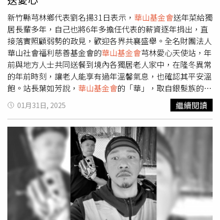
洋共處的每一天。 「Xpark原創手機掛繩 Umi Loop」套
票五週年限定紀念品_Xpark原創手機掛繩 Umi Loop（圖／
新竹縣芎林鄉代表劉名揚31日表示，
華山基金會
送年菜給獨
Xpark提供）。預購時間：即日起~現正熱賣中 （數量有
居長輩多年，自己也將6年多擔任代表的薪資逐年捐出，直
限，售完為止。團體不適用）價格：成人$779，學生
接落實照顧弱勢的政見，歡迎各界共襄盛舉。全名財團法人
$609，孩童$449，博愛$449購票通路：官網
華山社會福利慈善基金會的
華山基金會
芎林愛心天使站，年
https://www.xparksp.com、KKday、Klook、Trip.com活
前與地方人士共同送餐到境內各獨居老人家中，在隆冬異常
動詳情：於6/28活動開始當日兌換，請務必於當日營業時間
的年前時刻，讓老人能享有過年溫馨氣息，也確認其平安溫
內兌換完畢，恕不郵寄。 「Xpark原創手機掛繩 Umi
飽。站長葉如芳說，
華山基金會
的「華」，取自銀髮族的
Loop」加價購販售時間：2025年6月28日起~ （數量有
「華髮」；「山」，是地面高處，「華山」因此就是以服務
繼續閱讀
01月31日, 2025
限，售完為止。團體不適用）加購通路及價格：官網獨家活
年長者為使命，1999年正式成立以來，投入失能、失依、
動，每組加購價$199，一筆訂單最多3組。可於官網購買一
失智長輩免費到宅服務，在高齡化加劇的今天格外重要，
般門票時，選擇是否加購此商品。「X Kung Fu 與眾同樂
台、澎、金、馬小計設有約400個社區愛心天使站，服務近
7/1起全新登場」｜從功夫故事認識動物的生存智慧Xpark
3 萬名弱勢長輩，歡迎各界響應。劉名揚指出，自己擔任代
全新推出「X Kung Fu 與眾同樂」，以動物技能為核心，結
表多年來，給薪多數捐出，用在芎林愛心天使站關懷獨居長
合功夫世界觀，讓親子族群透過故事動畫與現場觀察了解，
者外，也照顧鄉內四所國中國小教育儲蓄戶、博幼基金會辦
以輕鬆又富教育意涵的方式親近動物，包括海獅如何在水中
理偏鄉課輔，希望兼顧長者與幼童。他舉例，以「老吾老以
靈活穿梭、鸚鵡如何靠智慧與飛行取得食物、山羊如何攀爬
及人之老」的精神來說，
華山基金會
落實透澈，自己也非常
至高處覓食、老鷹如何透過視力與速度掌握獵物等，邀你一
支持，並從華山到芎林設站16年來，不間斷地朋友一起認購
起見識動物們的＂真功夫＂。與眾同樂時刻表：11：00 /
全芎林鄉獨居長輩的年菜，落實競選時用在弱勢的政見。劉