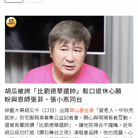
胡瓜被誇「比劉德華還帥」鬆口退休心願
盼與恩師張菲、張小燕同台
綜藝大哥胡瓜今（23日）出席
華山基金會
「愛老人，中秋亮
起來」到宅服務車募集公益記者會，開心與現場長者互動，
還被長輩誇讚「比劉德華還帥」，讓他笑得合不攏嘴。近年
胡瓜成功打造《鑽石舞台之夜》演唱會品牌，他也透露，心