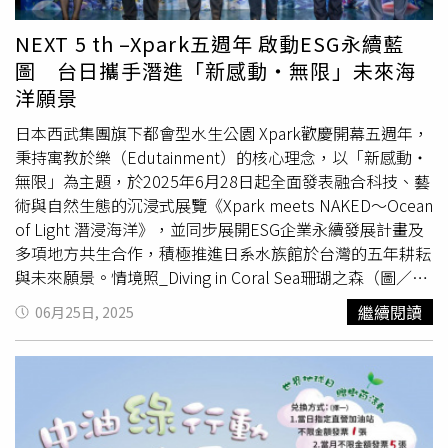
間想要一直用力唱，怕很快就沒體力。」兩人坦言在大巨蛋
舉辦專場演唱會是人生目標之一，但尤秋興也謙虛地表示怕
NEXT 5 th –Xpark五週年 啟動ESG永續藍
沒能力，更擔心票房成績。
圖 台日攜手潛進「新感動・無限」未來海
洋願景
日本西武集團旗下都會型水生公園 Xpark歡慶開幕五週年，
秉持寓教於樂（Edutainment）的核心理念，以「新感動・
無限」為主題，於2025年6月28日起全面發表融合科技、藝
術與自然生態的沉浸式展覽《Xpark meets NAKED～Ocean
of Light 潛浸海洋》，並同步展開ESG企業永續發展計畫及
多項地方共生合作，積極推進日系水族館於台灣的五年耕耘
與未來願景。情境照_Diving in Coral Sea珊瑚之森（圖／
Xpark提供）。五動未來｜水族館不只是「看」，更是「共
繼續閱讀
06月25日, 2025
鳴」Xpark董事長 荒川潤表示，五年來Xpark不僅是台灣首
座日系都會型水族館，更積極扮演台日文化與觀光交流的橋
梁，展現出水族館嶄新的角色定位暨社會責任。堅守「與生
物一起將笑容和感動帶給世界」的精神，Xpark在展示與運
營間不斷創新體驗，逐步實踐四大核心願景—深化日台文化
與觀賞型事業交流、推動展示技術革新與沉浸式五感體驗、