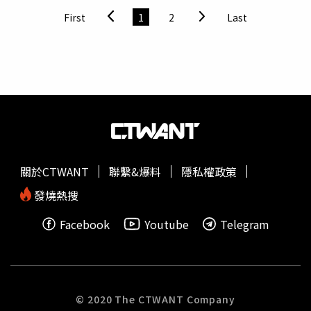
擔心保存下來不新鮮還會長蟲，只好彼此詢問對方是否有需
First
1
2
Last
要白米，找不到發放之處，最後就開車送往偏鄉地區發送。
也有一些受贈單位有需要白米才會收受，避免浪費，喜憨兒
基金會表示，由於據點多，因此有需要物資時就會在官網公
告，雖然物資捐贈確實白米居多，但基金會會算好數量，需
要再收。伊甸基金會則是告知捐贈主白米需求量不高，只有
在服務單位有需求，才會接受。不過北高雄家扶中心表示，
普度時期收到很多白米，但善心人士的愛心，家扶中心都會
接受，白米太多會告知先緩一緩再捐贈。捐贈白米的發心人
除了企業單位外，也有善心人士，住美濃區的婦人阮春貴因
關於CTWANT
聯繫&爆料
隱私權政策
為2019年發生一場車禍，醫院當時告知左腳須截肢，阮春
貴丈夫推著輪椅去旗山天后宮許願，告訴媽祖若不須截肢，
發燒熱搜
出院後會開始捐贈白米給需要的單位，在媽祖指定要將米贈
Facebook
Youtube
Telegram
送給旗山龍華精神護理之家後，阮婦果真順利未截肢出院，
每年到了普度時期也做到承諾，贈送1萬斤的白米給龍華精
神護理之家。阮春貴（右四）每年到了普度時期做到承諾，
贈送1萬斤的白米給龍華精神護理之家。（旗山天后宮提供
／林雅惠高雄傳真）
© 2020 The CTWANT Company