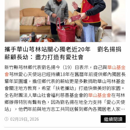
瓜日前歡度67歲生日，獲家人送上一輛紅色法拉利作為生日
禮物。（圖／下面一位提供）此外，胡瓜日前歡度67歲生
日，獲家人送上一輛紅色法拉利作為生日禮物。他笑說，因
為當天下雨所以沒有把愛車開到記者會現場，平常則會開著
車與妻子 丁柔安 約會。一旁的蔡秋鳳則爆料該輛法拉利價
值超過2千萬元，小禎則立刻開玩笑表示：「反正以後他的
就是我的！」引來全場大笑。《鑽石舞台之夜》自去年2月
攜手華山芎林站關心獨老近20年 劉名揚捐
於 台北流行音樂中心 開跑後，今年中秋團圓限定場已是公
薪顧長幼：盡力打造有愛社會
益列車第4站，並將以「
華山基金會
」作為受贈單位。演出
陣容除了固定班底LuxyGirls、曾心梅、王彩樺、翁立友等人
新竹縣芎林鄉代表劉名揚今（19）日表示，自己與
華山基金
之外，還邀來台語金曲歌后蔡秋鳳、孫協志 以及剛完成個
會
芎林愛心天使站已經持續18年在舊曆年前提供鄉內獨居長
人演唱會的巫啟賢擔任壓軸嘉賓，陣容相當堅強，門票將於
輩年菜圍爐，擔任鄉代表的薪給更是多數捐助華山芎林基金
6月10日下午1點開賣。
會關注地方教育，希望「扶老攜幼」打造快樂美好的家園。
全名財團法人華山社會福利慈善基金會的
華山基金會
在芎林
鄉辦得特別有聲有色，因為劉名揚在地全力支持「愛心天使
站」，他們年前與地方志工共同送餐到鄉內各獨居老人家
中，在年前寒流一波波的隆冬時刻，除了希望老人享有過年
繼續閱讀
02月19日, 2026
溫馨氣息外，也確認老人們平安溫飽。劉名揚介紹，
華山基
金會
的「華」，取自銀髮族的「華髮」；「山」，是地面高