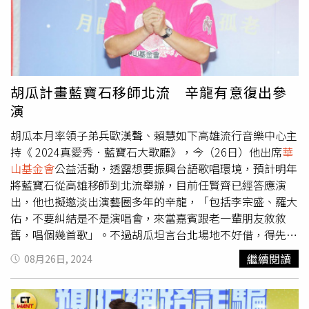
言就是永遠的哥。阿Ben回憶，自己最後一次去探望汪建民
讓您我攜手台灣的海洋教育持續與世界並行，共創每個精彩
時，特地帶了對方最愛的可樂，「在病床邊你緊握著我的
時刻。
手…我也在心中為你禱告。謝謝你的諒解…更謝謝你此生為
弱勢所做的一切，沒有病痛了～大口喝可樂吧！我們來生再
相聚。也希望大哥們／大姐們都可以高抬貴手，建民哥所留
下的情債／錢債都可以隨風而去」。
胡瓜計畫藍寶石移師北流 辛龍有意復出參
演
胡瓜本月率領子弟兵歐漢聲、賴慧如下高雄流行音樂中心主
持《 2024真愛秀．藍寶石大歌廳》，今（26日）他出席
華
山基金會
公益活動，透露想要振興台語歌唱環境，預計明年
將藍寶石從高雄移師到北流舉辦，目前任賢齊已經答應演
出，他也擬邀淡出演藝圈多年的辛龍，「包括李宗盛、羅大
佑，不要糾結是不是演唱會，來當嘉賓跟老一輩朋友敘敘
舊，唱個幾首歌」。不過胡瓜坦言台北場地不好借，得先借
到場地，才有辦法敲藝人，好在任賢齊已經點頭加入，他也
繼續閱讀
08月26日, 2024
盼透過任賢齊邀請更多周邊的歌手。胡瓜更透露有向辛龍提
及此事，對方表示會考慮，「辛龍狀態很好，帶小孩。他對
電視還是有點害怕，我會慢慢跟他聊，如果大家玩舞台秀，