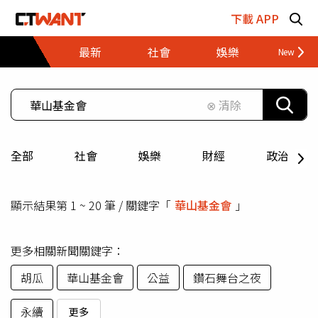
跳至主要內容區塊
下載 APP
最新
社會
娛樂
財經
⊗ 清除
全部
社會
娛樂
財經
政治
顯示結果第 1 ~ 20 筆 / 關鍵字「
華山基金會
」
更多相關新聞關鍵字：
胡瓜
華山基金會
公益
鑽石舞台之夜
永續
更多