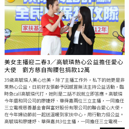
畫面不會流出去就蠻有可能」。胡瓜直言，台灣演唱會看似
活絡，但多是韓國團體，他認為老年人也需要照顧到，「我
自從做藍寶石歌廳秀後，覺得有必要拓展這一塊，看能不能
從一年變半年，成效好變三個月一次，甚至想結合公益，看
怎麼去活絡這一塊，不然老年人也不知道要怎麼去照顧。」
胡瓜預計明年把藍寶石移師到北流，將邀請任賢齊、辛龍等
人。（圖／趙文彬攝）
美女主播迎二春3／高毓璘熱心公益擔任愛心
大使 劉方慈自掏腰包捐款12萬
39歲高毓璘人美心也美，除了主播工作外，私下的她更是非
常熱心公益，日前好友張齡予因感冒無法主持公益活動，臨
時急call高毓璘代打，她則是二話不說就立即答應。高毓璘
今年還和同公司的廖婕妤、華舜嘉兩位三立主播，一同擔任
三立電視慈善基金會與富好股份有限公司的聯合愛心大使，
在今年婦幼節前一起送溫暖到家扶中心，用行動力挺公益。
高毓璘和廖婕妤、華舜嘉共3位主播，一同擔任三立電視慈
善基金會與富好股份有限公司的聯合愛心大使。（圖／三立