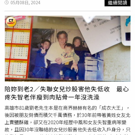
繼續閱讀
05月08日, 2024
提供）美女主播劉方慈平時就十分關注公眾議題，2023年
她擔任「
華山基金會
」送愛大使，平時默默行善不為人知的
她除了捐贈現金12萬之外，還親赴台南關懷這些失依、失
能、失智的孤老，並將串聯各界熱心人士募得的善款及物資
全數捐給
華山基金會
台南A區的獨居老人們使用，希望藉此
引玉之磚盼望更多人能發揮愛心、照護孤老。劉方慈2023
年擔任「
華山基金會
」送愛大使，自掏腰包捐贈現金12萬。
（圖／
華山基金會
提供）主播界公益女王張齡予一直很積極
用自己社群平台跟公眾影響力，幫忙宣傳公益，大學時期就
開始擔任「關愛之家台灣關愛基金會」的志工，目前更是育
成社會福利基金會「綠建庇護園區」公益活動的倡議大使、
與家扶基金會「428」兒保日活動的愛心大使。她從5年前
陪妳到老2／失聯女兒炒股害他失低收 最心
就開始當導盲犬學校的代言人，2023年產後復出第一個工
疼失智老伴瘦到肉貼骨一年沒洗澡
作就獻給了光導盲犬學校訓練中心揭牌儀式，擔任導盲犬結
業式主持，她說：「這樣的機會很難得，惠光見證我從少女
高雄市81歲劉老先生本是在商界赫赫有名的「成衣大王」，
到少婦，再到媽媽的角色，之後我的小孩也會跟導盲幼犬合
後因被朋友倒債而積欠千萬債務，於30年前帶著黃姓女友北
照」。主播界公益女王張齡予一直很積極用自己社群平台跟
上賣鹽酥雞，卻又在2020年經歷中風和女友失智重病等變
公眾影響力，幫忙宣傳公益。（圖／記者焦正德攝）東森主
故，且因30年沒聯絡的女兒炒股害他失去低收入戶身分，只