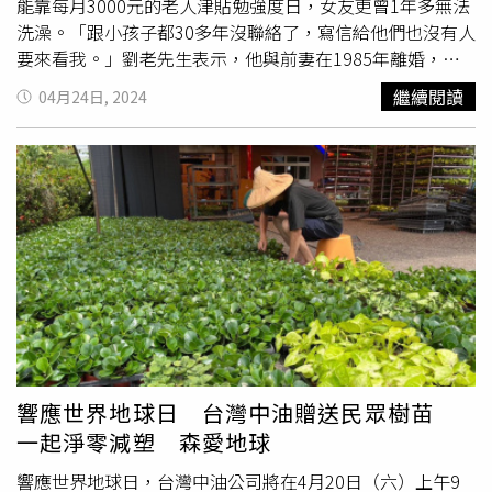
播王淑麗多年來對公益活動也是不遺餘力，這些年她為了幫
能靠每月3000元的老人津貼勉強度日，女友更曾1年多無法
助全台偏鄉的慢飛天使籌募早療經費，年年都拍攝公益桌
洗澡。「跟小孩子都30多年沒聯絡了，寫信給他們也沒有人
曆，也全台跑透透，希望透過自己公眾人物的影響力，號召
要來看我。」劉老先生表示，他與前妻在1985年離婚，而
更多人投入捐款行列，從南投、宜蘭、雲林、台東到彰化，
當時自己的成衣生意在草創階段，4個兒女都選擇跟著經濟
繼續閱讀
04月24日, 2024
她跟著幼幼基金會關懷慢飛天使年年不缺席，希望能陪伴慢
狀況更為穩定的前妻，加上後來歷經被倒帳和負債，北上打
飛天使多走一哩路，讓這些天使們未來能夠更順利飛出去。
拚後兒女們更將他視為累贅，彼此間則再無瓜葛。劉老先生
東森主播王淑麗年年推出公益日曆來協助慢飛天使募款。
在2020年中風後，原本的鹽酥雞攤也只能被迫休息，頓失
（圖／東森新聞提供）
經濟來源，加上看病和生活各種開銷，原本攢下的幾萬元積
蓄也迅速見底，無奈之下只好申請低收入戶補助，2人每月
的低收加上老人津貼及租屋補助約2萬4000元，扣掉9000元
房租後本就捉襟見肘，2022年卻又再度傳來晴天霹靂。劉
老先生與女友相伴30年，即使女友罹患嚴重失智症，他仍不
捨得將愛人送到安養中心，只盼能2人能好好地度過每一
天。（圖／記者黃耀徵攝）「公所說我女兒賣股票有賺到
錢、拿到利息，所以我就不能再申請低收了。」劉老先生苦
笑回憶，失去低收入戶資格後，等同於2人要靠著1萬8000
響應世界地球日 台灣中油贈送民眾樹苗
元度過一個月。而當時黃小姐失智症逐漸惡化，生活大小事
一起淨零減塑 森愛地球
已幾乎不能自理，排泄都得靠包尿布才能解決，劉老先生自
己也才中風初癒，不知如何求救，雖然每天都買便當和鮮魚
響應世界地球日，台灣中油公司將在4月20日（六）上午9