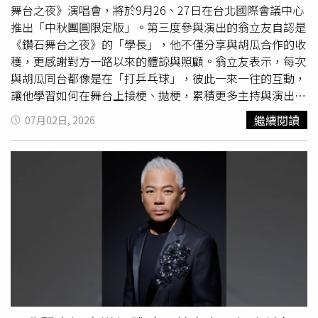
合」。他也透露，「下一檔藝人很大牌，因為沒有場地了，
舞台之夜》演唱會，將於9月26、27日在台北國際會議中心
休息一下」。除了演藝事業，胡瓜多年來也持續投入公益。
推出「中秋團圓限定版」。第三度參與演出的翁立友自認是
他表示，參與
華山基金會
已超過10年、支持十方啟能中心更
《鑽石舞台之夜》的「學長」，他不僅分享與胡瓜合作的收
長達35年，每年固定捐出300萬至500萬元做公益。胡瓜
穫，更感謝對方一路以來的體諒與照顧。翁立友表示，每次
說：「這是我的志向，即使現在工作少了，我還是沒有放掉
與胡瓜同台都像是在「打乒乓球」，彼此一來一往的互動，
這些。我們不缺什麼，錢夠用就好。」他也透露，先前赴高
讓他學習如何在舞台上接梗、拋梗，累積更多主持與演出經
雄演出時，經高雄市長陳其邁介紹，也曾捐出7位數善款給
驗。他也特別感謝胡瓜的貼心，「不管是彩排或記者會，瓜
繼續閱讀
07月02日, 2026
公益團體，希望盡自己的一份力量回饋社會。
哥都會讓我方便調配時間，再去跑其他活動，因為他說藝人
就是靠跑場養家糊口，真的非常感謝他的包容」。談起童年
回憶，翁立友表示，自己成長於1980年代綜藝節目最輝煌
的時期，每到星期一，班上同學都會爭相模仿前一天《鑽石
舞台》中胡瓜與鄭進一的搞笑短劇。他也笑說，另一個最愛
的節目是《連環泡》，尤其胡瓜主持的「老實樹」單元最令
他印象深刻，「不管來賓講真話還是假話，瓜哥都會讓老實
樹倒下去，真的超級好笑」。同樣身為《鑽石舞台之夜》班
底、年僅20歲的新人王建騏則透露，自己從《綜藝大集合》
開始認識胡瓜。（圖／萬星傳播提供）配合此次演唱會「團
圓」主題，翁立友也向多年未見的小學、國高中同學喊話，
希望大家能相約來看演出，「因為我們都是看瓜哥節目長大