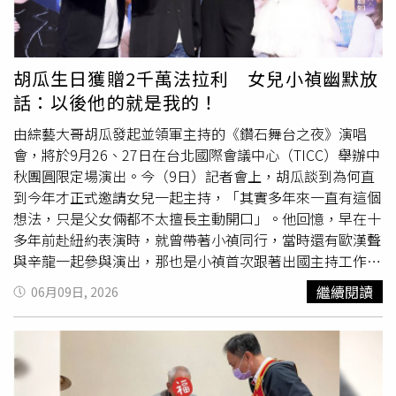
力非常強；現在更知道巫啟賢燒得一手好菜。有趣的是，巫
啟賢出道上的第一個綜藝節目，並不是胡瓜主持的，他說：
「我當新人出道的時候很難上電視，後來歌曲在電台進了排
行榜，才有機會上電視節目，第一個節目就是小燕姐主持的
胡瓜生日獲贈2千萬法拉利 女兒小禎幽默放
《週末派》。」讓他印象深刻的是：「我打扮好了去，結果
話：以後他的就是我的！
出場的時候，被製作單位打扮成一支紅酒瓶，這就是我出道
的第一次亮相。」《鑽石舞台之夜》演唱會不只是匯聚經典
由綜藝大哥胡瓜發起並領軍主持的《鑽石舞台之夜》演唱
藝人的舞台，更希望把溫暖與愛持續傳遞下去。本次演唱會
會，將於9月26、27日在台北國際會議中心（TICC）舉辦中
將延續公益初心，將票房收入投入慈善公益，捐給
華山基金
秋團圓限定場演出。今（9日）記者會上，胡瓜談到為何直
會
，讓這份團圓與感動，持續延伸成為更多人的力量。
到今年才正式邀請女兒一起主持，「其實多年來一直有這個
想法，只是父女倆都不太擅長主動開口」。他回憶，早在十
多年前赴紐約表演時，就曾帶著小禎同行，當時還有歐漢聲
與辛龍一起參與演出，那也是小禎首次跟著出國主持工作。
胡瓜談到為何直到今年才正式邀請女兒一起主持。（圖／侯
繼續閱讀
06月09日, 2026
世駿攝）胡瓜透露《鑽石舞台之夜》前幾場演出，小禎其實
都有到場觀摩學習，自己也特別提醒她，舞台主持與棚內節
目不同，需要具備唱歌、跳舞、表演及臨場反應等多元能
力，「十八般武藝都要會」。經過幾次觀察後，小禎主動告
訴他：「我準備好了。」父女才終於促成這次正式合作。胡