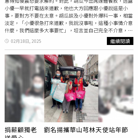
我真的很開心，好友們的熱情讓人太感動了，我會更鞭策著
憲得知後震怒要求解約。對此，胡瓜今出席媒體餐敘，透露
「從觀看到共創」的藝術體驗，這不只是展演技術的革新，
自己，永續的投入公益，為弱勢族群發聲」。女星賴慧如辣
小優一早就打電話來道歉，他也大方回應跟小優說這是小
亦是一場喚醒感官與情感的「生命參與」，讓每一步移動、
秀南北半球，穿著一襲前胸後背大開衩黑色禮服登場。（圖
事，要對方不要在太意。胡瓜談及小優對外爆料一事，相當
每一次凝視，都能深刻觀眾與生物之間的情感鏈結。Diving
／萬星傳播提供）
淡定，「小優很急打來道歉，我說沒事啦，這種小事情介意
in Coral Sea珊瑚之森一處能親身感受珊瑚礁生命力與魚群
什麼，我們這麼多大事要忙」，坦言並自己完全不介意，也
活力的沉浸空間，邀請您近距離體驗海洋生態的多樣性與珊
沒有放在心上。至於小優被老闆吳宗憲解約，被問到是否會
繼續閱讀
02月18日, 2025
瑚世界的蓬勃生機。The Hidden Abyss幽暗之淵潛入深
考慮把小優簽下來？胡瓜則笑回自己沒有在簽藝人的，一旁
海，在幾乎無光的空間中與奇幻生物並行前進，是最適合靜
的徒弟歐漢聲也說，這麼多年跟師父胡瓜之間也沒有簽約。
心體驗「未知」與「孤寂」的展區，也象徵著海洋深處仍有
胡瓜提到《鑽石舞台之夜演唱會》票房開紅盤完售，感謝參
無盡的秘密等待理解。Ocean Paradise海洋樂園一座由虛擬
與演出的演藝圈好友力挺，更感謝藝人朋友大方捐出酬勞，
海洋構築的理想天堂，隨著你的每一個動作，讓生命誕生，
目前善款已超過3百萬，「大家的善款幫助了許多弱勢團
讓魚群游動，整個空間因你而充滿生機。當珊瑚被注入生命
體，像是
華山基金會
、伊甸基金會、十方社會福利基金會
氣息，你將成為這生態系統的一部分，創造一場屬於「共
等」。
生」的沉浸式參與體驗。Sea of Fluid Jellyfish流光之境水
母輕盈漂浮於五彩流動之間，隨著水流節奏的變化，你的動
作也成為空間的一部分，跟著水母一起舞動妝點這片流光般
的視界。五週年限定紀念品本次特別推出的聯名限定商品
「Umi Loop」手機掛繩，以繽紛珊瑚、悠游魚群為靈感，
捐薪顧獨老 劉名揚攜華山芎林天使站年節
將海洋的光與生命交織成你我每日佩戴的風景，象徵著與海
送愛心