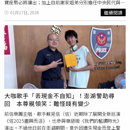
寶座勢必將讓出；加上目前謝家姐弟分別擔任中央民代與地
方議會議長，外界評析，未來若進一步布局縣長選戰，恐形
繼續閱讀
01月17日, 2026
成掌握地方執政權「一把抓」的態勢，並引發其他地方勢力
不滿。 面對彰化縣長人選仍未定案，謝衣鳳今日出席
華山
基金會
舉辦的「華山報喜・馬上開花」永續公益市集活動，
會前受訪時指出，會前受訪時指出，她近期已就相關議題與
黨中央交換意見，由於黨內仍有其他縣市尚未完成布局，強
調未來將持續與黨中央溝通。
大咖歌手「丟現金不自知」！澎湖警助尋
回 本尊親領笑：難怪錢有變少
前信樂團主唱、歌手蘇見信（信）近期除了展開全新巡演
《信2025盡興而活》，也參與華語版《我們的藍調時光》
演出。不過他日前在澎湖期間，意外因遺失現金而登上警