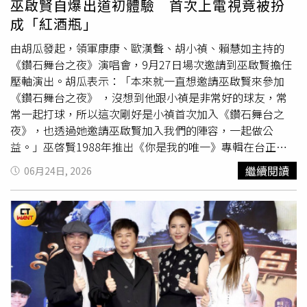
巫啟賢自爆出道初體驗 首次上電視竟被扮
的，他是我們共同的歡樂回憶，如果能現場看到瓜哥，我相
成「紅酒瓶」
信大家都會瞬間年輕好幾歲」。同樣身為《鑽石舞台之夜》
班底、年僅20歲的新人王建騏則透露，自己從《綜藝大集
由胡瓜發起，領軍康康、歐漢聲、胡小禎、賴慧如主持的
合》開始認識胡瓜。他表示，現在影音平台選擇多，全家一
《鑽石舞台之夜》演唱會，9月27日場次邀請到巫啟賢擔任
起守著電視的機會越來越少，因此中秋節能帶著家人一起欣
壓軸演出。胡瓜表示：「本來就一直想邀請巫啟賢來參加
賞《鑽石舞台之夜》，正是最有團圓氣氛的過節方式。《鑽
《鑽石舞台之夜》 ，沒想到他跟小禎是非常好的球友，常
石舞台之夜》中秋團圓限定版將邀集巫啟賢、蔡秋鳳、曾心
常一起打球，所以這次剛好是小禎首次加入《鑽石舞台之
梅、王彩樺、翁立友、孫協志、鍾采穎、王建騏及Luxy
夜》，也透過她邀請巫啟賢加入我們的陣容，一起做公
Girls等藝人同台演出，不僅重現經典綜藝與金曲回憶，也延
益。」巫啓賢1988年推出《你是我的唯一》專輯在台正式
續公益精神，將票房收入捐贈
華山基金會
，盼將中秋團圓的
出道，是當年劉文正力捧「飛鷹三姝」裘海正、方文琳、伊
繼續閱讀
06月24日, 2026
溫暖化作實際行動，傳遞給更多需要幫助的人，門票現正熱
能靜的師弟；「飛鷹三姝」1987年推出個人專輯時，劉文
賣中。
正曾帶著她們在西餐廳登台，晚一年發片的巫啓賢說：「我
沒有做過餐廳秀，因為我出道的時候餐廳秀就結束了。」巫
啓賢1988年推出《你是我的唯一》專輯在台正式出道。
（圖／萬星傳播提供）雖然沒趕上餐廳秀，但巫啟賢來台發
展正值電視綜藝的黃金時期，在1990年代締造〈太傻〉
〈紅塵來去一場夢〉等熱銷金曲，而胡瓜透露，還沒認識巫
啟賢之前，就因為劉文正大哥的介紹，知道巫啟賢的創作能