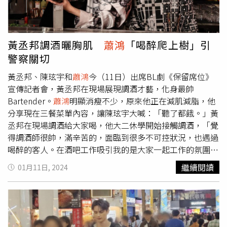
黃丞邦調酒曬胸肌
蕭鴻
「喝醉爬上樹」引
警察關切
黃丞邦、陳玹宇和
蕭鴻
今（11日）出席BL劇《保留席位》
宣傳記者會，黃丞邦在現場展現調酒才藝，化身最帥
Bartender。
蕭鴻
明顯消瘦不少，原來他正在減肌減脂，他
分享現在三餐菜單內容，讓陳玹宇大喊：「聽了都餓。」黃
丞邦在現場調酒給大家喝，他大二休學開始接觸調酒，「覺
得調酒師很帥，滿辛苦的，面臨到很多不可控狀況，也遇過
喝醉的客人。在酒吧工作吸引我的是大家一起工作的氛圍，
如果收到小費，就會大家一起買東西吃。但我沒收過超過
繼續閱讀
01月11日, 2024
500塊的小費。」黃丞邦出道前做過調酒師。（圖／焦正德
攝）問起誰喝醉最誇張？陳玹宇說黃丞邦很像嘮叨的老阿
伯，
蕭鴻
也認證，說黃承邦每次喝醉就滿口心靈雞湯，很會
鼓勵誇獎人。
蕭鴻
則是有次喝醉在信義區爬樹，他笑說，那
次喝醉後，朋友拱他「要不要爬樹，你不敢啦」，他一鼓作