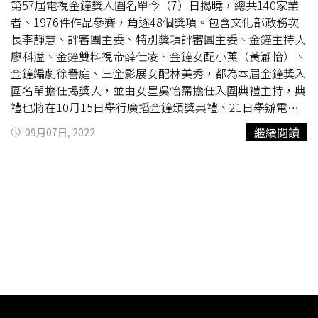
第57屆電視金鐘獎入圍名單今（7）日揭曉，總共140家業
者、1976件作品參賽，角逐48個獎項。包含文化部政務次
長李靜慧、評審團主委、特別獎項評審團主委、金鐘主持人
廖科溢、金鐘雙料視帝薛仕凌、金鐘女配小薰（黃瀞怡）、
金鐘編劇徐譽庭、三金影展女配林美秀，都為本屆金鐘獎入
圍名單擔任揭獎人，並由女星吳怡霈擔任入圍典禮主持，典
禮也將在10月15日舉行廣播金鐘頒獎典禮、21日舉辦電視
金鐘節目類頒獎典禮、22日舉辦電視金鐘戲劇類頒獎典禮。
繼續閱讀
09月07日, 2022
《CTWANT》也將帶給您第一手金鐘獎資訊。戲劇節目獎
《俗女養成記2》（參賽單位：中華電視股份有限公司／影
響原創影視股份有限公司／百戲電影製作有限公司、製作單
位：中華電視股份有限公司／影響原創影視股份有限公司／
百戲電影製作有限公司）《茶金》（參賽單位：財團法人公
共電視文化事業基金會／瀚草影視文化事業股份有限公司、
製作單位：財團法人公共電視文化事業基金會／瀚草影視文
化事業股份有限公司）《逆局》（參賽單位：天予電影有限
公司、製作單位：天予電影有限公司）《斯卡羅》（參賽單
位：財團法人公共電視文化事業基金會／台北創造電影有限
公司、製作單位：財團法人公共電視文化事業基金會／台北