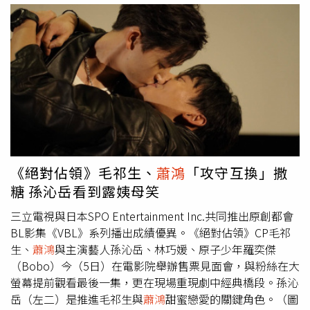
銘威、謝依霖等人合作，在實境秀擔任髮型助理。（圖／翻
攝自羅奕傑IG）據了解，羅奕傑5日現身西門町是和毛祁
生、
蕭鴻
、孫沁岳、林巧媛等人參加影廳見面會，與粉絲在
大螢幕提前觀看BL劇《絕對佔領》最後一集，羅奕傑在戲
中客串司機「小楊」一角，雖然戲分不多，但畫龍點睛的演
出讓人印象深刻。他之前在《原子少年》被分配到「木
星」，遭滅團後加入「水星」，卻苦無表現機會，最終無緣
出道。日前羅奕傑宣布再次挑戰男團選秀，加入由曾志偉、
Rain領軍蘇志威、程瀟、朱正廷及農夫（C君、陸永）等超
強導師群的選秀《亞洲超星團》，他將與分別從大陸、香
《絕對佔領》毛祁生、
蕭鴻
「攻守互換」撒
港、澳門、台灣、日本及韓國等精選出65位練習生角逐出道
糖 孫沁岳看到露姨母笑
名額。二度參戰選秀節目，羅奕傑海報掀起爭議。（圖／翻
攝自羅奕傑IG）不過當時他在IG曬出形象照，喊話粉絲幫忙
三立電視與日本SPO Entertainment Inc.共同推出原創都會
投票，但海報上頭大剌剌寫著來自「中國台灣」，引發網友
BL影集《VBL》系列播出成績優異。《絕對佔領》CP毛祁
不滿，他並未多做解釋。時隔3個月，羅奕傑趁著節目播出
生、
蕭鴻
與主演藝人孫沁岳、林巧媛、原子少年羅奕傑
前返台宣傳，在節目中的表現格外令人期待。在BL劇客串
（Bobo）今（5日）在電影院舉辦售票見面會，與粉絲在大
的羅奕傑（右），當天和主演群一起和粉絲觀看演出。（圖
螢幕提前觀看最後一集，更在現場重現劇中經典橋段。孫沁
／翻攝自絕對佔領IG）
岳（左二）是推進毛祁生與
蕭鴻
甜蜜戀愛的關鍵角色。（圖