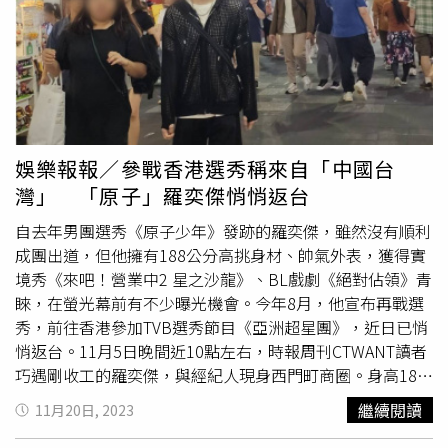
氣就爬上去，還引起周邊警察關切，被警察勸導下來。至於
有沒有遇過搭訕，黃丞邦說，「好像我在工作中沒有很明確
對我很有興趣的人。」倒是很多客人很愛跟他聊人生道理志
向，讓年紀輕輕的他也不太理解。當調酒師勢必也經歷過清
理客人的嘔吐物等，不是只有光鮮的一面。黃丞邦教陳玹
宇、
蕭鴻
做調酒。（圖／焦正德攝）
蕭鴻
最近在準備新戲，
需要呈現瘦弱身材，必須減肌減脂，停止健身後，肌肉全消
娛樂報報／參戰香港選秀稱來自「中國台
風，讓他直呼，「好心疼！我辛苦練起來的。」他也分享自
灣」 「原子」羅奕傑悄悄返台
己的三餐，早餐避開用油煎的食物，大部分是香蕉、優酪乳
和雞蛋，中午只會吃代餐、菜和肉，晚餐就只有代餐，加上
自去年男團選秀《原子少年》發跡的羅奕傑，雖然沒有順利
每天跳繩30分鐘，原本65公斤的他，現在瘦到62公斤，
蕭
成團出道，但他擁有188公分高挑身材、帥氣外表，獲得實
鴻
說已經維持六週了，很長餓到晚上睡不著，不過這就是演
境秀《來吧！營業中2 星之沙龍》、BL戲劇《絕對佔領》青
員有趣的地方，讓一旁的陳玹宇驚呼，「我聽了都肚子餓
睞，在螢光幕前有不少曝光機會。今年8月，他宣布再戰選
了。」
蕭鴻
為了新戲積極瘦身減脂。（圖／焦正德攝）
秀，前往香港參加TVB選秀節目《亞洲超星團》，近日已悄
悄返台。11月5日晚間近10點左右，時報周刊CTWANT讀者
巧遇剛收工的羅奕傑，與經紀人現身西門町商圈。身高188
公分的羅奕傑，頂著一頭藍髮、加上完整的妝髮造型，又未
繼續閱讀
11月20日, 2023
戴口罩、帽子遮掩狀況下，在人群中格外顯眼，令人忍不住
多看兩眼。羅奕傑（前排左二）之前與謝金燕、修杰楷、楊