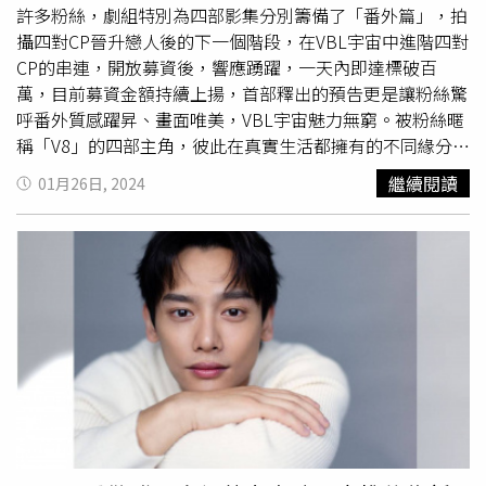
格，讓接在後面的表演的人相當緊張。陳玹宇和黃丞邦第一
許多粉絲，劇組特別為四部影集分別籌備了「番外篇」，拍
次在舞台上表演片尾曲〈趁熱吃，麵都快要涼了〉，雖然平
攝四對CP晉升戀人後的下一個階段，在VBL宇宙中進階四對
時陳玹宇會在直播時唱歌給粉絲聽，但他前陣子他嚴重鼻炎
CP的串連，開放募資後，響應踴躍，一天內即達標破百
一度唱不出來，感謝有黃丞邦一直陪伴他練習。楊懿軒
萬，目前募資金額持續上揚，首部釋出的預告更是讓粉絲驚
（左）、洪暐哲在見面會上爆笑演出。（圖／三立提供）因
呼番外質感躍昇、畫面唯美，VBL宇宙魅力無窮。被粉絲暱
為職場領帶戲在日本大受歡迎的《絕對佔領》，毛祁生和
蕭
稱「V8」的四部主角，彼此在真實生活都擁有的不同緣分。
鴻
一起演唱劇中插曲〈無賴〉。平常綜藝感十足還會彈鋼琴
洪暐哲和楊懿軒兩人不僅在校是學長學弟、當兵也在同一個
繼續閱讀
01月26日, 2024
的毛祁生，其實對唱歌相當沒自信，反而讓
蕭鴻
帶領著他，
地方；同為台中人的吳秉宸和黃禮豐，試鏡後發現彼此經驗
而已經去過日本非常多次的
蕭鴻
，分享自己從來沒想過自己
相似連朋友交集度都超高；而黃丞邦和陳玹宇曾在同一場試
有一天到日本，不是因為滑雪和旅遊，而是站在舞台上聽著
鏡卻雙雙槓龜，直到這次兩人見面才相認；
蕭鴻
則在試鏡前
日文和粉絲互動。而吳秉宸在《恆久定律》中不僅和黃禮豐
就是毛祁生的直播觀眾。《保留席位》黃丞邦（左）、陳玹
有吃重的演出，還為戲量身定做原創曲〈是你〉，首登大舞
宇在番外篇中演出戀人階段後的故事。（圖／三立）上週五
台，他與黃禮豐兩人的對唱被粉絲封為「充滿結界的雙人演
第三部曲《保留席位》也迎來最終回，黃丞邦表示，一開始
唱」，氣氛相當甜蜜。毛祁生（左）和
蕭鴻
一起演唱劇中插
接演BL劇，家人並不知情，等到宣傳期開始後，才發現他
曲〈無賴〉。（圖／三立提供）吳秉宸、黃禮豐在日本見面
去拍了BL題材，家人得知後也十分力挺，會跟身邊的朋友
會上甜蜜對唱。（圖／三立提供）
推廣自己兒子演的戲，每次直播也都會關注，有一次直播繪
畫主題，家人比他還認真：「你畫那什麼鳥？你要不要去學
一下畫畫，玹宇都畫成那樣，你畫成這樣不行。」陳玹宇則
相反，父母都知情，他說媽媽就是個腐女，還熱愛下指導