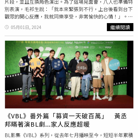
片段，並且互換角色演出。為了這場見面會，八人也準備特
別表演，毛祁生說：「我本來緊張到不行，上台後看到台下
觀眾的開心反應，我就同樂享受，非常愉快的心情！」。除
了日本外，還有從各地飛過去的粉絲，八人看到還有台灣專
繼續閱讀
05月01日, 2024
程飛去東京的粉絲，更是驚訝，表示在海外能見到熟悉的面
孔，用熟悉的語言互道珍重，直呼是能珍藏在心裡的美好回
憶。主辦方特別安排了經典橋段的演技大挑戰，陳玹宇與黃
丞邦重現《絕對佔領》中經典橋段領帶戲，陳玹宇被黃丞邦
直接一個領帶變蝴蝶結打包帶走，讓原版的毛祁生「霸總上
身」笑著稱讚說：「讓你們重現，沒讓你們超越。」而一場
《恆久定律》中聽心跳承諾不走的感動橋段，更被楊懿軒和
洪暐哲二創成搞笑片，演出下跪、心肌梗塞、直接帶走的即
興演出，虧得兩人培養的好默契，只是難為翻譯人員，實在
無法即時全程翻譯，尤其當兩人聊到先前去東京鐵塔的拍照
體驗，在台上又吵起來時，大家笑說：「果然是感情越吵越
好！」陳玹宇（左）黃丞邦重現《絕對佔領》中經典橋段領
《VBL》番外篇「募資一天破百萬」 黃丞
帶戲，並表演片尾曲。（圖／三立提供）為了酬謝粉絲，8
邦瞞著演BL劇...家人反應超暖
人還特別設計了不同橋段， 洪暐哲和楊懿軒演唱《免疫屏
蔽》片頭曲〈牛頓與蘋果〉，兩人舞台上的默契的和舞台風
BL影集《VBL》系列，從去年七月播映至今，短短半年累積