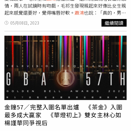
情，兩人在試鏡時有吻戲，毛祁生發現親起來好像比女生親
起來感覺還要好，覺得嘴唇好軟。
蕭鴻
也說：「真的，男生
的嘴巴比較好親！」甚至還意猶未盡。孫沁岳一直想嘗試
繼續閱讀
05月08日, 2023
BL劇，雖然劇中沒有被配對，他還是很開心，看到毛祁生
和
蕭鴻
在他面前談戀愛，孫沁岳也露出姨母笑表示有點羨
慕：「我曾經有一段時期，我有煩惱過自己喜歡男生還是女
生，就會想一些男性的嘴唇，如果和他接吻是什麼感覺？因
為我身邊有很多朋友想拉我出櫃。」他認為人生沒有不可能
的事情，搞不好之後也會喜歡男生，但孫沁岳卻笑說覺得自
己比較不是同志的菜。《絕對佔領》講述霸道老闆與小秘書
的職場戀情。（圖／三立）
金鐘57／完整入圍名單出爐 《茶金》入圍
最多成大贏家 《華燈初上》雙女主林心如
楊謹華同爭視后