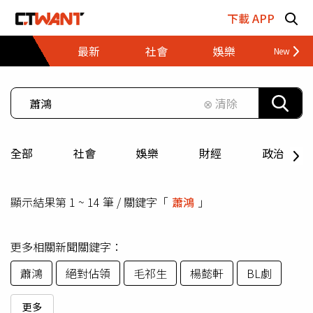
跳至主要內容區塊
下載 APP
最新
社會
娛樂
財經
⊗ 清除
全部
社會
娛樂
財經
政治
顯示結果第 1 ~ 14 筆 / 關鍵字「
蕭鴻
」
更多相關新聞關鍵字：
蕭鴻
絕對佔領
毛祁生
楊懿軒
BL劇
更多