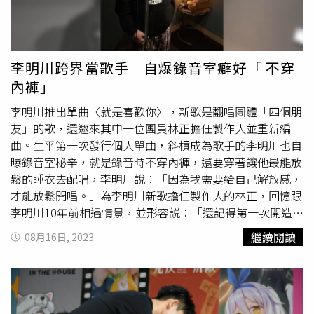
《絕對佔領》每週五晚上八點播出，請鎖定平台Vidol、
運慶希望是女兒，她則希望能生一男一女。
蕭鴻
富二代的家
KKTV，海外平台是RakutenTV、Video Market、Viki、
世掀起討論。（圖／林士傑攝）她在拍完《絕對佔領》後懷
GagaOOlala。
孕，跟毛祁生、
蕭鴻
、孫沁岳合作，讓她直呼：「很養眼！
如果是懷兒子的話，我會多多看你們的照片的。」毛祁生、
李明川跨界當歌手 自爆錄音室癖好「 不穿
蕭鴻
在劇中組CP，但戀情受丁國琳反對，
蕭鴻
甚至被丁國
內褲」
琳一連賞了六個巴掌，
蕭鴻
抱著尊敬口氣說：「是打真的，
第一掌有嚇到又沉又響，可是不會痛，這就是技術！」被問
李明川推出單曲〈就是喜歡你〉，新歌是翻唱團體「四個朋
到戲外曾被媽媽賞過巴掌嗎？
蕭鴻
回憶，國小四年級時，他
友」的歌，還邀來其中一位團員林正擔任製作人並重新編
拿著8000元零用金去玩遊戲，媽媽得知後震怒而賞他巴
曲。生平第一次發行個人單曲，斜槓成為歌手的李明川也自
掌。眾人驚訝他童年零用錢這麼高，他承認家境好，但
曝錄音室秘辛，就是錄音時不穿內褲，還要穿著讓他最能放
8000元是存了好多年，一週零用錢是350元。一旁孫沁岳輕
鬆的睡衣去配唱，李明川說：「因為我需要給自己解放感，
聲說，「我小時候一週零用錢10元，週末去打籃球可以買一
才能放鬆開唱。」為李明川新歌擔任製作人的林正，回憶跟
罐飲料，有次10元還被勒索。」洪詩笑說，未來會給孩子一
李明川10年前相遇情景，並形容説：「還記得第一次開造型
週100元零用錢，這樣被勒走10元還有90元可以用。
會議緊張到不行，因為眼前是超級大咖造型師，還好老師當
繼續閱讀
08月16日, 2023
年不嫌棄讓我可以帥氣出道。」林正表示：「這次換我擔任
李明川老師的製作人，居然是唱我們以前唱過的歌，最酷的
是連我自己乍聽都以為是一首全新的歌，這個角色互換超有
趣。」收到混音成品時，李明川第一個反應竟是懷疑，立刻
跟製作人尖叫詢問說：「這是不是修太大？我的歌聲聽起來