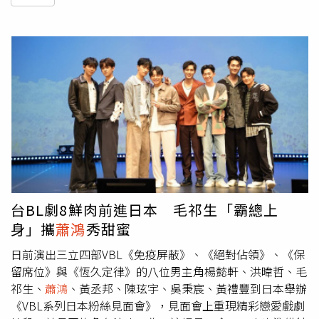
台BL劇8鮮肉前進日本 毛祁生「霸總上
身」攜
蕭鴻
秀甜蜜
日前演出三立四部VBL《免疫屏蔽》、《絕對佔領》、《保
留席位》與《恆久定律》的八位男主角楊懿軒、洪暐哲、毛
祁生、
蕭鴻
、黃丞邦、陳玹宇、吳秉宸、黃禮豐到日本舉辦
《VBL系列日本粉絲見面會》，見面會上重現精彩戀愛戲劇