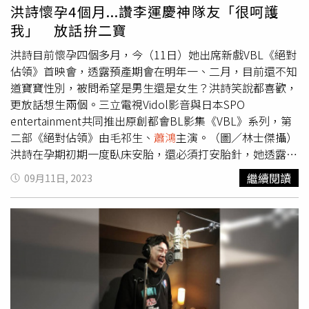
安全感，只要在自己不自在或對環境陌生的情況下，都會很
洪詩懷孕4個月...讚李運慶神隊友「很呵護
自然得去找
蕭鴻
。毛祁生和
蕭鴻
表示兩人在拍戲初期收工後
我」 放話拚二寶
就會一起去健身，
蕭鴻
雖然本身也有健身習慣，但毛祁生的
訓練量讓他很很驚人，而
蕭鴻
本來就有健身，試戲時實際身
洪詩目前懷孕四個多月，今（11日）她出席新戲VBL《絕對
材偏壯，經紀人要求他演小秘書要讓肌肉消風，不可鍛鍊背
佔領》首映會，透露預產期會在明年一、二月，目前還不知
肌胸肌。在拍戲現場，毛祁生上戲前會再多做運動讓肌肉充
道寶寶性別，被問希望是男生還是女生？洪詩笑說都喜歡，
血，
蕭鴻
則充當人體健身器材，讓毛祁生按著自己的左右手
更放話想生兩個。三立電視Vidol影音與日本SPO
臂，
蕭鴻
發力抗衡，好讓他鍛鍊胸肌。
蕭鴻
笑說兩人拍完戲
entertainment共同推出原創都會BL影集《VBL》系列，第
會互傳上身半裸照，相互檢視對方健身進度和身材，而毛祁
二部《絕對佔領》由毛祁生、
蕭鴻
主演。（圖／林士傑攝）
生的手臂肌最讓
蕭鴻
羨慕，因為線條非常明顯，胸肌和腹肌
洪詩在孕期初期一度臥床安胎，還必須打安胎針，她透露，
就像巧克力一樣塊塊分明，還透露毛祁生平日私下穿著是運
當時食慾也很差，吃什麼都想吐，體重一度掉到比孕前還
繼續閱讀
09月11日, 2023
動風，喜歡穿運動背心秀出手臂肌。而毛祁生則說最喜歡
蕭
瘦。目前胎兒已經穩定，她現在體重大約54公斤，還是會遵
鴻
的腹肌和人魚線，「那很難練出來的，他天生有材料。」
守醫師的指示，能休息就休息，「我身體目前被寶寶『絕對
毛祁生為了維持傲人身材，在不拍戲期間也都維持健身，因
佔領』中，就要乖乖的。」孫沁岳、毛祁生、
蕭鴻
、洪詩、
為隨時都要準備好。如果拍戲期間有裸露的戲，毛祁生是從
林巧媛出席《絕對佔領》首映會。（圖／林士傑攝）她讚老
前一天就開始禁食，前一天傍晚開始禁水，連水都不喝，他
公李運慶本來就是體貼的人，自她懷孕後，又更加貼心，
說：「這樣脫水到極限，肌肉才會更好看。」但痛苦的是他
「現在每頓早餐都是他做的，真的很呵護我，那陣子比較危
常希望脫戲能第一場就拍掉，但往往都是最後一場拍，等於
險，他都不會讓我走到路，我希望小孩出生的時候他也是神
要禁食兩天，大家放飯時都要躲很遠，不敢聞到飯菜香。
隊友。」目前還不知道小孩性別，會在性別派對時揭曉，李