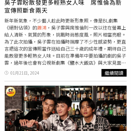
吳子霏盼散發更多輕熟女人味 席惟倫為新
棋：「我回到家，她就會跟我分享，我今天直播講了什麼她
宣傳照斷食兩天
覺得很荒謬的地方，她也會跟我說下次可以講什麼，她覺得
自已是腐女海景第一排，她更懂！」而戲紅人紅，黃承邦除
新年新氣象，不少藝人趁此時更新形象照，像是BL劇集
腐女外，男粉絲數量也暴增，健身的時候時常被旁人注目，
《絕對佔領》的
蕭鴻
，吳子霏與席惟倫則一改以往在螢幕上
但還沒有被同志告白過。陳玹宇在旁邊補充：「丞邦有一個
給人清新、氣質的形象，挑戰時尚態度風，照片相當亮眼。
氣場，會讓人覺得可遠觀，不可褻玩焉。」陳玹宇則是會被
為了此次拍攝，吳子霏在拍攝時揣摩了不少性感姿勢，更直
要IG，「會在私訊收到男生傳裸照，也有人問原味襪子要賣
言把這次的宣傳照當作送給自己三十歲的成年禮，期待自己
他多少錢？」而募資一上線便獲得好成績，問到他們有沒有
能散發更多輕熟女人味。目前在準備年中要拍攝的劇的吳子
積極跟朋友宣傳？陳玹宇表示自己身旁有很多腐女朋友，日
霏，過年後也會有公視新劇集《鹽水大飯店》與大家見面。
常就會跟他分享「腐女心態」，除了他主演的戲外，也有關
吳子霏把這次的宣傳照當作送給自己三十歲的成年禮。（圖
繼續閱讀
01月21日, 2024
注其他三部，也會在自己的社群幫忙轉發宣傳。黃丞邦則打
／好事娛樂）席惟倫也為了這次的拍攝斷食兩天，並苦練腹
趣說：「有阿！我要先看到募資收據才能加摯友。」
部運動、勤打羽球，降低自己體脂及水份。目前正在進修表
演課的席惟倫，今年將有一部影集跟一部電影會問世，也有
在計畫發新的單曲。剛拍完《絕對佔領》番外篇的
蕭鴻
，最
近則為了新投入拍攝的影集角色瘦身減肌，在演出《絕對佔
領》後人氣水漲船高的他也表示：「很感謝大家對我的愛
護，我會努力學習表演。」席惟倫為了這次的拍攝斷食兩
天。（圖／好事娛樂）