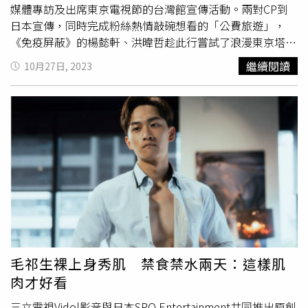
媒體專訪及出席東京電視節的台灣館宣傳活動。兩對CP到
角們也在戲外延伸出好感情，常相約深夜集體健身的毛祁
日本宣傳，同時完成粉絲熱情敲碗想看的「公費旅遊」，
生、
蕭鴻
與孫沁岳，曾在社群限動上放送三人齊秀肌肉的福
《免疫屏蔽》的楊懿軒、洪暐哲趁此行嘗試了浪漫東京塔觀
利照，引起粉絲熱烈討論，說《絕對佔領》主演們的高顏值
光，兩人一路為對方拍照，甜蜜鬥嘴一邊開心留念。《絕對
與身材足以組成偶像團體。孫沁岳在劇中是推進毛祁生與
蕭
繼續閱讀
10月27日, 2023
佔領》的毛祁生與
蕭鴻
因應劇情，體驗日本上班族電車出
鴻
甜蜜戀愛的關鍵角色，「戲外我們常相處，以我來看，毛
行、共度日本上班族忙裡偷閒的早餐約會，兩人更實踐首映
祁生與
蕭鴻
的真實個性，都跟劇裡的角色有一定程度的相
記者會的諾言，將履行滑雪慶功之旅。擁有滑雪教練執照的
似。
蕭鴻
很可愛，個性就像一個未經社會歷練的大男孩。毛
蕭鴻
帶毛祁生在東京買滑雪板，為了要教毛祁生滑雪做準
毛與霸總角色相似的是本人也具有領袖的氣質，無論在戲裡
備。楊懿軒、洪暐哲「公費旅遊」到日本東京塔前觀光。
戲外，我覺得他們的個性就是很互補，有時候看著他們私下
（圖／三立）兩對CP更為了日本觀眾特別開IG直播，對觀
互動時，我自己都不經意就露出了姨母笑。」
眾支持的熱情表達感謝之意，楊懿軒與洪暐哲說：「我們很
感動也很感謝大家看戲後的反饋和支持，很希望繼續以各種
形式與喜愛我們的觀眾們有見面的機會。」毛祁生與
蕭鴻
表
示：「我們從未想過能獲得這麼多喜愛，甚至在訪問時日本
媒體對戲的很多細節的提問都很深入，我們感到非常幸運和
開心，沒有觀眾們的支持就不會有這一切，真的很感謝大
毛祁生裸上身秀肌 禁食禁水兩天：這樣肌
家！」雙CP此行與知名日本漫畫家環煉老師在東京相見
肉才好看
歡，環煉老師擔任《免疫屏蔽》條漫的監製，也是《絕對佔
領》日本條漫的作家，曾親自來台灣探班《絕對佔領》的拍
三立電視Vidol影音與日本SPO Entertainment共同推出原創