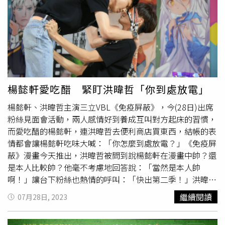
好噁，根本是少男，我都幾歲了，這樣會被以為是代唱
啦！」林正連忙澄清說什麼都能修，只有聲線不能修太多，
所以完全是以原本的歌聲為出發，絕對是李明川老師本人的
歌聲。李明川新歌〈就是喜歡你〉為BL劇《絕對佔領》片
頭曲，他之前也在劇中客串演出，與男主角CP
蕭鴻
、毛祁
生有精彩對手戲，李明川表示：「大學唸的是戲劇系，後來
做造型師以為跟演戲的距離越來越遙遠，沒想到這次不但有
楊懿軒愛吃醋 緊盯洪暐哲「你到處放電」
演還能演唱戲劇片頭曲，人生真是充滿驚喜。」李明川新歌
楊懿軒、洪暐哲主演三立VBL《免疫屏蔽》，今(28日)出席
〈就是喜歡你〉為BL劇《絕對佔領》片頭曲，他之前也在
粉絲見面會活動，兩人感情好到養成互叫對方起床的習慣，
劇中客串演出，與男主角CP
蕭鴻
、毛祁生有精彩對手戲。
而愛吃醋的楊懿軒，連洪暐哲去便利商店買東西，結帳的表
（圖／三立藝能提供）
情都會讓楊懿軒吃味大喊：「你怎麼到處放電？」《免疫屏
蔽》漫畫今天推出，洪暐哲被問到說楊懿軒在漫畫中帥？還
是本人比較帥？他毫不考慮地回答說：「當然是本人帥
啊！」讓台下粉絲也熱情的呼叫：「快出第二季！」洪暐哲
目前在準備8月13日的首場生日音樂會，楊懿軒也放閃說自
繼續閱讀
07月28日, 2023
己都有陪伴他一起練團。而兩人在現場重現劇中親密畫面，
洪暐哲媽媽特別趕到活動現場支持兒子，看到兩人如此親密