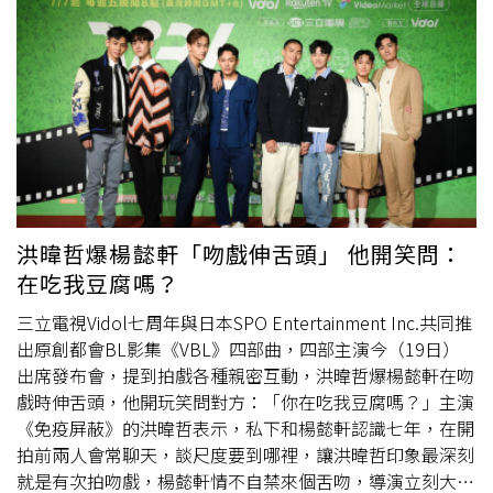
的互動，她也大方表示：「還好呀！」毛祁生及
蕭鴻
也到活
動現場，為接檔的《絕對佔領》造勢。（圖／三立）將於9
月15日接檔的《絕對佔領》兩位主角毛祁生以及
蕭鴻
也現身
活動現場，被問到接檔會不會有壓力？毛祁生表示：「兩部
戲是不同年齡層的故事，從學生到我們已經出社會的故
事！」也分享說：「他們真的太甜了，突然覺得我們有點虐
了！」兩人先前上小S的節目片段在網路上大紅，甚至被許
多BL社群轉發，讓毛祁生笑說，一切都是freestyle表演，
因為沒有照腳本走，他說：「我沒有想到Ｓ姊會cue說現場
來一段親親！」
蕭鴻
也說：「我是超級緊張，因為原本的訪
洪暐哲爆楊懿軒「吻戲伸舌頭」 他開笑問：
綱準備好了，結果一個都沒有被問到，突然被cue了一段
在吃我豆腐嗎？
戲，我覺得還好總經理(毛祁生)在，不然我會超慌的。」
三立電視Vidol七周年與日本SPO Entertainment Inc.共同推
出原創都會BL影集《VBL》四部曲，四部主演今（19日）
出席發布會，提到拍戲各種親密互動，洪暐哲爆楊懿軒在吻
戲時伸舌頭，他開玩笑問對方：「你在吃我豆腐嗎？」主演
《免疫屏蔽》的洪暐哲表示，私下和楊懿軒認識七年，在開
拍前兩人會常聊天，談尺度要到哪裡，讓洪暐哲印象最深刻
就是有次拍吻戲，楊懿軒情不自禁來個舌吻，導演立刻大