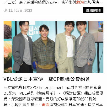
／三立）為了感謝粉絲們的支持，毛祁生與
蕭鴻
也加碼演出
對調角色的「攻守互換」，以及劇中沒有的以領帶綁手腕、
繼續閱讀
11月05日, 2023
環頸親吻的火熱畫面，引起粉絲尖叫連連，大讚CP撒糖誠
意滿滿。談到整部劇最難忘的吻戲，毛祁生表示印象最深刻
的是
蕭鴻
飾演的小秘書堯舜宇藉酒醉反攻對毛祁生飾演的霸
總夏商舟第一次表達心意的床戲，不僅曖昧滿分也因為彼此
的觸碰而有所動情。而觀眾票選本場最愛的句子，是毛祁生
用充滿誘惑的低音砲聲音讓
蕭鴻
叫他名字，也眼尖發現毛祁
生的手情不自禁還伸進
蕭鴻
衣服裡，毛祁生說：「我和
蕭鴻
初見面的試戲就是這場。我最喜歡這場戲是因為我們拍攝時
已經很有默契，讓我很享受當下的氛圍，感覺就是一切都對
了！」
蕭鴻
覺得兩人在劇中的感情，最殘忍的是飾演小秘書
的自己，因為不自信而對霸總毛祁生說盡傷人的話語，險些
讓兩人的愛情就此錯過。觀眾也訝異第一次演戲的
蕭鴻
竟然
VBL受邀日本宣傳 雙CP趁機公費約會
可以將男人陷入愛情當中的逃避膽怯演那麼好，在各種情境
三立電視與日本SPO Entertainment Inc.共同推出原創都會
氛圍將眼眶紅、鼻酸、哽咽、掉淚這次四種情緒翻轉得宜，
BL影集，VBL系列《免疫屏蔽》、《絕對佔領》播出成績優
他和毛祁生的眼淚成功讓觀眾連哭兩集，
蕭鴻
表示：「自己
異，深受國際觀眾歡迎。亮眼的好成績讓兩部戲CP楊懿
每看一次還是會跟著難過，但還好他們找到彼此，最後一集
軒、洪暐哲與毛祁生、
蕭鴻
連袂受邀到日本宣傳，接受日本
要在大螢幕看我們各種甜蜜片段，實在是太害羞了！」 主