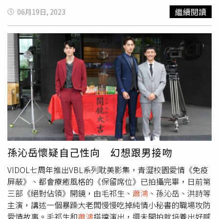
喊：「舌頭不要伸出來！」讓洪暐哲問：「你在吃我豆腐
繼續閱讀
06月19日, 2023
嗎？」而楊懿軒則笑說兩人拍戲很投入，吻戲會盡情的親，
覺得兩人之間有愛。《絕對佔領》毛祁生在大陸拍過不少
戲，是大陸霸總代表，他和
蕭鴻
開拍前先做好約定，一是拍
攝時不能吵架也不許冷戰，二是不能離開對方視線，三是總
領永遠是對的。《保留席位》陳玹宇透露記得拍親密戲前一
天，黃丞邦很霸氣對他說：「跟著我就好！」主動帶戲，讓
演出更自然。而《恆久定律》是人與AI的愛情，兩位主角吳
秉宸與黃禮豐有許多共通點，兩人同是台中人又同屆，有許
多共同的朋友，吳秉宸說他以前就知道「一中三帥」，黃禮
豐就是其中之一。毛祁生說他在戲裡面有比較多脫上衣的畫
面，
蕭鴻
是他的「充血機器」，因為兩人會一起練雙人的肌
力訓練。
孫沁岳懷疑自己性向 幻想跟男接吻
VIDOL七周年推出VBL系列耽美影集，青澀校園愛情《免疫
屏蔽》、都會療癒風格的《保留席位》已拍攝完畢，日前第
三部《絕對佔領》開鏡，由毛祁生、
蕭鴻
、孫沁岳、洪詩等
主演，講述一個暴躁大老闆慢慢吃掉純情小秘書的職場攻防
愛情故事。毛祁生和
蕭鴻
搭擋演出，還未開拍就培養出好感