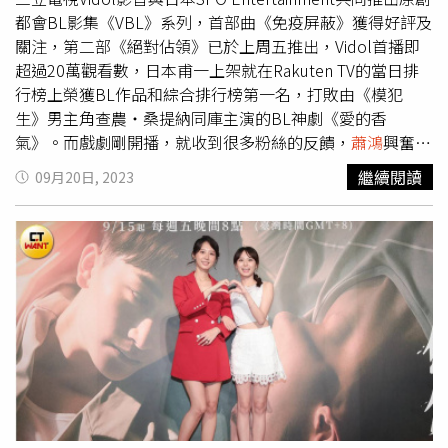
攝，環煉老師直呼看到毛祁生與
蕭鴻
演戲，比自己原先想像
都會BL影集《VBL》系列，首部曲《免疫屏蔽》獲得好評及
的劇本中兩位男主角更加帥氣和情感互動真摯，「毛祁生即
關注，第二部《絕對佔領》已於上周五推出，Vidol首播即
使不說話，光是站在現場就很有霸氣和貴氣，特別是毛祁生
超過20萬觀看數，日本甫一上架就在Rakuten TV的當日排
的演技很細膩，在小細節的表現上，我感受到他是很優秀的
行榜上榮獲BL作品和綜合排行榜第一名，打敗由《模犯
演員。我對兩人演出的《絕對佔領》全部都很喜歡，唯一的
生》男主角查農‧桑提納同庫主演的BL神劇《愛的香
遺憾只有每集播出只有20分鐘實在太短暫了。」毛祁生、
蕭
氣》。而戲劇剛開播，就收到很多粉絲的反饋，
蕭鴻
興奮得
鴻
在東京買滑雪板。（圖／三立）鑒於近年來OTT平台發展
表示：「收到反饋我都會放在心裡！」也認為戲劇的影響力
繼續閱讀
09月20日, 2023
的多元化，國內觀眾收視習慣逐步轉變，陪伴大家七年的
很大，粉絲的留言多了很多英文、日文，感覺很神奇。毛祁
Vidol將於11月27日中午12點起停止相關營運，但深受眾多
生也說：「這部戲讓我們玩得很開心。」毛祁生與
蕭鴻
間總
觀眾喜愛的VBL系列戲劇不受影嚮，已播映的VBL系列《免
經理與小秘書互動有趣。（圖／三立）《絕對佔領》才推出
疫屏蔽》、《絕對佔領》將全劇轉移至YouTube《VBL
不到一周，總經理的毛祁生霸氣、小秘書
蕭鴻
可愛，完全撩
Series》頻道播映，預計上檔之《保留席位》《恆久定律》
住粉絲們的心，特別是小秘書剛上任，毛祁生秀結實線條身
也將於該頻道上架播出，三立都會台也將開闢時段播出VBL
材，
蕭鴻
透露自己在片場會情不自禁偷摸兩把：「我滿開心
系列。
的，因為現場其他人都只能用眼睛看，感覺好像我們變得更
親密了。」也表示自己很喜歡有毛祁生在身邊：「如果毛祁
生不在我的右邊的話很不習慣，因為發生任何事時我都會想
要看他一眼，如果有一天他不在了，我大概會跟堯舜宇一樣
慌張吧！」毛祁生也很有默契地回答
蕭鴻
的存在，讓他很有