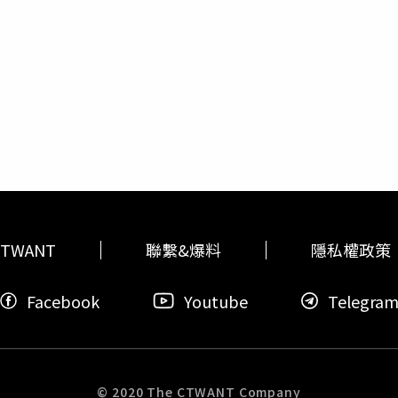
提供）導演楊升豪新作《再見觸身》以台灣常見的「交通碰瓷事
情緒層層堆疊，帶領觀眾一同走入一場如夢似幻的旅程。《山雨
小時》中大談師生戀，他表示兩部片都很過癮，透露自己小時候
本片也加入許多台灣在地文化連結：象徵父子情的棒球、騎摩托
高雄電影節提供）《隔河》由1999年新生代導演許聖宗，以自
的心情，而他的對手演員王允之則說，自己倒是沒有喜歡過老師
入故事中，並運用手持運鏡，細膩捕捉一家人間感情流露。柯宇
佑曾以《透明的孩子》入圍2021高雄電影節短片競賽，最新短
書的老師。《五福女孩》被稱為「學霸演員群」，主演韓寧是北
影館提供）片中楊閔飾演柯宇綸前妻，談到劇中核心的家庭關係
士詮、薛提縈，以魔幻寫實的童年視角，大膽揭露成人世界黑暗
王婕已經畢業，透露現在在重考，未來想當醫生，演員則是興趣
互相綑綁在一起，而在一同取經的旅程中，無論艱辛或美好，皆
一個女人生命中的三小時》王允之、葉廷麒詮釋寂寞現代人的徬
當演員，王婕笑說韓寧是她的榜樣。片中韓寧閉上眼睛，一一記
高雄電影節期間世界首映。
謝以樂
拍《再見觸身》愛上棒球。（圖
導演梁閎凱執導，新生代演員張豐豪及李玲葦主演，描述末日的
，會希望韓寧真的能做到，但要配合車速記下街景甚至紅綠燈是
對存在的意義。 《一個女人生命中的三小時》由新銳演員王允之
寧說自己排練很多次，還要練韻律感，沒想到拍攝非常順利，也
對愛與存在意義的徬徨，描繪國小女老師與男學生多年後再度相
示戴雅芝帶給他很多靈感。（圖／高雄電影節提供）《再見觸身》
尋。高雄電影節於10月7日（六）至10月22日（日），在高
互動自然，他們用丟球培養感情，柯宇綸分享：「導演給的空間
R體感劇院及高雄流行音樂中心珊瑚礁群登場。
發生什麼事，像有一個大象故事他可以講三個小時，我們會一直
，最重要的是感受到導演許聖宗想要與父親和解的心情，「我跟
疏遠的父子關係，就會想到我和我父親那輩的情況。」戴雅芝今
TWANT
聯繫&爆料
隱私權政策
，她分享入圍公布時她在上課被老師叫出去，以為自己做錯什麼
片《泳夜》發揮游泳長才，導演林柏瑜透露戴雅芝給他很多靈感
Facebook
Youtube
Telegra
突然夢到父親找他去游泳，他醒來一直哭，「很驚訝，這情緒怎
，全部呈現在片中。
© 2020 The CTWANT Company