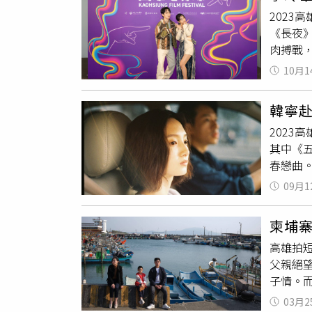
野生獼
2023
轉移獼
《長夜
只是想
肉搏戰
獼猴的
陽倫傷
裡接受
10月1
在糾纏
情，藉
身又沒
的劇情
韓寧
不過李
法事前
202
片中歐
其中《
鳴。首
春戀曲
很漂亮
並到雄
件穿回
09月1
雄電影
趣就是
秀演員
死》則
柬埔
獎、短
片段，
高雄拍
詮釋深
境，希
父親絕
的「假
直接跟
子情。
詠翔短
毛骨悚
子更和
黃餒狸（
（左）
03月2