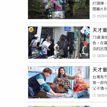
打頭陣，
為了精
閉幕片
技術可
首度轉
享自己
05月0
Ghos
的老伯
織的失
牛肉麵
天才
挑戰膽
挑大樑
73歲
物，讓
後就到
色，在
片！感
本完全
派的呂
薰（黃
影節閉
了19
性分享
風）、
08月0
抽菸解
紛表達
收起過
神秘阿
Gran
幾場家
天才
片場，
孤單度
當法醫
台灣有
食當晚
《我的
狗，可
第一部
片場陪
電影節
找春風
父子情
mola
人透過
威風的
潤音，
男孩約
溫柔過
跨界演
08月0
莫子儀
紀的忘
間培養
暫息影
賽獎牌
指教，