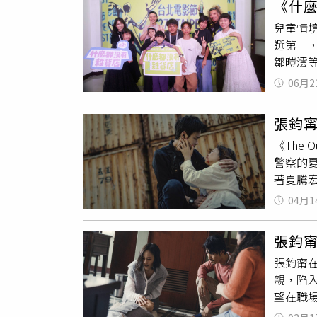
《什
最大遺珠
將上映
裡是個
兒童情
潛力新
電影節
透露有
選第一
該片還
爺》，
場被導
鄒暟澐等
舒淇執
承接第
演出，
06月2
的地位
飾演問
找到專
后，創
張鈞
第一季
《The
笑稱：
警察的
皮回憶
著夏騰
特地走
無奈的
貨店的
04月1
連炳發也
岌可危
好，很
戰，飾
張鈞
起粉絲驚
記得作
張鈞甯在
逗趣地
台北電
親，陷
盛讚「楊
年成真
望在職場
一美」護
多優秀
失智症
「自己
貨店裡