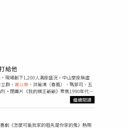
打給他
，現場創下1,200人滿座盛況，中山堂座無虛
李立群、
謝以樂
、洪瑜鴻（春風）、瑪菲司、五
烈。閉幕片《我的棋王爺爺》聚焦1990年代末
」（李立群 飾）因象棋對弈相遇，展開一場跨
繼續閱讀
斗李立群與耀眼新星
謝以樂
，並有春風、朱宥
如人生，人生如棋」的庶民生命史。今日首映現
焦點全在跨世代卡司的精彩互動。久未與台灣觀眾
謬喜劇《怎麼可能我家的祖先是你家的鬼》熱鬧
演契機，他笑說是被劇本中細膩的祖孫情吸引，