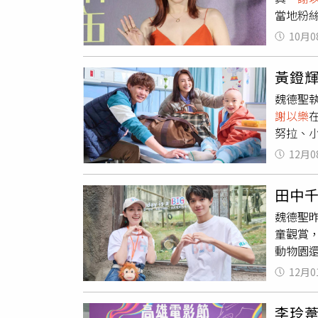
要一直
當地粉
在最新
外之醫
對入圍
檸檬魚
將帶出更
10月0
己入圍
連續兩
Fee
有點難
常聽到
劇。我
黃鐙輝
喬被肯
只在《
（右）
魏德聖
部作品
真的來
深夜幽
謝以樂
定，畢
候打一
自己的
努拉、
攝）劇
因為大
題為背景
露自己
《我的
力與敘
次播出兩
12月0
人。黃鐙
簽名，
會獲得《
尼CAT
魏德聖
樺，還
田中
發言令
媚表示
魏德聖
透露因
到。」
童觀賞
才知道
夏于喬
動物園還
奇，留
字樣的
的小演
12月0
沛慈飾
戴頭套
日再度
李玲