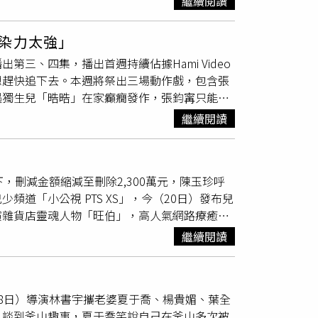
繼續閱讀
的力氣搬移體型較高壯的父親，下戲後才發現自
演年輕氣盛的檢察官周傳蕙，連夜追捕因非法執
提供）導演黃丹琪笑稱自己在《什麼都沒有雜貨
熬的角色，展現了不同的情緒張力。導演詹淳皓
離拍攝已經兩年後，現在再看這部戲時自己也覺
很像，她坦言：「有種一起重新長大的感覺。跟
染力太強」
Outlaw Doctor 化外之醫》誠品特映講座。（圖
會的現場觀眾也特別回饋，因自己的工作會和檢
更多時候是在螢幕前感到幸福，這八位同學真的
晚播出第三、四集，播出首週持續佔據Hami Video
皓於第三集播出前 （15日）共同出席誠品特映
 Doctor 化外之醫》演員出席大結局直播同樂
子都比第一季都更成熟了，尤其是胖球飾演的大
想趕快追下去。本週將祭出三場動作戲，包含張
二代的身份，和飾演檢查檢察官的許安植到處追
中華電信、瀚草文創）「搖滾教父」黃大煒影集處
的挑戰。」《什麼都沒有雜貨店》第二季喜旺來
獨生兒「晧晧」在家癲癇發作，張鈞𡩋只能再
量的心力在練習不同語言，背台詞時真的差點被
療器材代理進口的企業家，他分享：「這部影集真的剪
「在地人」，與活潑的阿樂、知識控大可、貪吃
的商場追逐戲。張鈞𡩋談到面對「晧晧」突然
！」許安植在接獲檢察官的角色後，參考《黑暗
黃大煒更與音樂總監POLO WL一同創作並演
每一天。新的一季，他們開始長大，吵得更兇，
繼續閱讀
強！」劇中，飾演張鈞𡩋獨生子的演員
謝以樂
沒關係，就是要做到最好！」飾演張鈞甯獨生子
感動落淚：「二十年前我媽媽也是來台灣的移工，我
永遠不吵架，而是吵完之後，依舊可以用力和
境喜劇《什麼都沒有雜貨店》、電影《BIG》
！「因為很擔心演不好，所以拍攝之前每天都在
美好的生活，希望大家可以關注在台灣每一個角
視」頻道、「小公視YT」、「公視＋」播出，一次
，平日乖巧懂事卻又頗有個性，經常陪著忙碌的
日，導演廖士涵分享拍戲時剛好巧遇大甲媽祖遶
，刪減金額縮減至刪除2,300萬元，陳玉珍呼
眾直呼「連炳發就像『怪醫黑傑克』，
謝以樂
則
」導演更透露，「結果一拍完後劇組所有的人都
道「小公視 PTS XS」，今（20日）發布兒
本是「化外版柯南」，網友笑說：「真的是『外
安排真的思考很久，有大甲媽祖遶境的這個橋
演雜貨店靈魂人物「旺伯」，高人氣網路療癒系
術中擔任幫手，讓連炳發開始信任這個聰慧的孩
or 化外之醫》連炳發在影集中與張鈞𡩋及其兒子
沒有雜貨店》第一季播出以來深受許多親子觀眾
時年僅7歲，由於他要演出腦性麻痺的肢體狀
or 化外之醫》每週日晚間8點在八大戲劇台播出，每
繼續閱讀
則說這次和爸爸一起寫了更多的歌曲，她還特別
𡩋表示雖然偶爾要提醒他做出「恐龍手」，但
+和印尼CATCHPLAY+已全數上線。
可愛的私服為角色畫龍點睛。飾演「小傑」的
癲癇戲，張鈞𡩋表示該場戲很依賴對方和自己
；
謝以樂
曾演出《BIG》、《小雁與吳愛麗》，
』」但她感受到，「孩子很單純，當他相信這件
8日）導演林書宇攜老婆夏于喬、楊貴媚、葉全
喜劇，有更多可以發揮。」他說現在越來越多人
帶到我的臉，我就會叫他（
謝以樂
）去休息，不
，談到釜山趣事，夏于喬笑說自己在釜山多次被
大的角色演完。」鄒暟澐在劇中飾演「阿樂」，