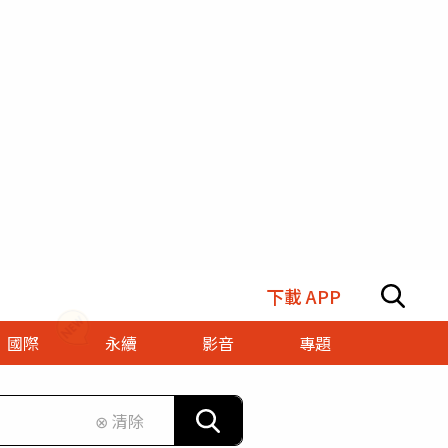
下載 APP
國際
永續
影音
專題
⊗ 清除