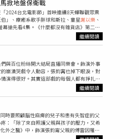
人馬掀地盤保衛戰
歲就開始出道演戲，12歲就獲得金鐘獎迷你劇集
都是以溫馨、親情為主軸。《我家的事》在台北
。」為完美呈現自助餐店老闆娘的形象，瑪菲司
2024台北電影節」首映連續8天蟬聯觀眾票
願，她在舒淇執導電影《女孩》中擔綱演出，
如今又有同樣拿下優良劇本的《我的棋王爺
愛相殺的夫妻，有場戲不小心打得太起勁，還當
旺伯」、療癒系歌手胖球和斯拉、童星
謝以樂
、
有望與艾瑪史東、孫藝真搶影后寶座。白小櫻在
大螢幕搶先看4集。《什麼都沒有雜貨店》第二季
）13歲的林品彤出生在澳洲，8歲就開始劇場
出現在雜貨店，讓原本的四人發現自己在雜貨店
年，年僅12歲的她攜手陳意涵演出《小曉》，她
繼續閱讀
們面對成長煩惱與日常困境，讓小觀眾在歡笑中
后紀錄。林品彤當年以12歲年紀拿下金馬影
成長的煩惱，他感嘆：「第二季成長的故事不像
跟原班人馬的四位主角之間的競爭摩擦，朱頭皮
結局，演員們與百位粉絲開大結局直播同樂會。飾演外事
像成長的過程中一定會遇到同儕的壓力！」朱頭
的崩潰哭戲令人動容，張鈞𡩋也掉下眼淚，對
皮大學時期，便利商店漸漸取代雜貨店，他還是會
心情演得很好。其實這部戲的每個人都有掙扎跟
貨店隨處可見的時候不懂得珍惜，現在才了解雜
結了大家的心情。」遠在越南的男主角「發哥」
4」，讓原本的四人發現自己在雜貨店的地位岌
繼續閱讀
e Outlaw Doctor 化外之醫》的品質超
有了更多的成長，新一季的劇情也增加更多挑
天才童星」
謝以樂
，映後也在線上驚喜登場，引
，結果拍攝過程中跌倒了，雖然很痛，但我還是
演人力仲介劉天誠，當晚在家陪爸媽一起觀賞大結局，
」第一季導演李權洋於第二季擔任總導演，更在
鄭琬平，同時要照顧腦性麻痺的兒子和患有失智症的父
都在看我爸媽的反應。」引起全場大笑，網友更
加台北電影節就有觀眾敲碗有新一季，沒想到今
心疼：「除了來自照護父親與孩子的壓力，又希
utlaw Doctor 化外之醫》飾演「威大第
、吳季恩。總導演李權洋更表示：「很高興有更
tor 化外之醫》中，飾演張鈞甯父親的傅雷因罹患
aw Doctor 化外之醫》，蔡亘晏分享道：
議聊角色、聊童年，把大家的靈感和能量放進雜
智症父親在浴室中坐上輪椅的對手戲，張鈞甯表
人，才發現人在腳下，妹妹累到直接躺在地上就
特色，很期待他們在雜貨店與主角們擦出火