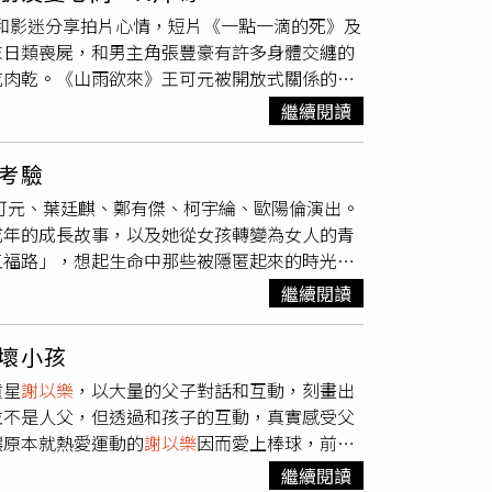
，兩人驚魂未定之際，周厚安一個箭步挺身而出
體和影迷分享拍片心情，短片《一點一滴的死》及
旅有驚無險的小插曲。田中千繪事後表示，原本
末日類喪屍，和男主角張豐豪有許多身體交纏的
過不減她對獼猴的喜愛。周厚安（右）轉移野生
吃肉乾。《山雨欲來》王可元被開放式關係的歐
魏德聖分享《BIG》創作的理念，因為在醫院
拍片過程，李玲葦和張豐豪笑說彼此「一見面就
動，因此特別在劇情裡加入一段參觀動物園的劇
繼續閱讀
比較不尷尬，較好對戲，由於兩人在片中泥濘滿
房嚴肅、冰冷的刻板印象，以明亮的畫面、輕鬆
上山下海還要在地上爬，翻來覆去膝蓋都瘀青，
有一場與紅毛猩猩「咪咪」互動的劇情，因為無
考驗
來》源於導演莊詠翔的真實經歷，他說自己就是
提供）
王可元、葉廷麒、鄭有傑、柯宇綸、歐陽倫演出。
的人暈船、回不來的感覺，相信能引起不少人共
成年的成長故事，以及她從女孩轉變為女人的青
裸，但後來覺得滿好玩，拍片地在深山，場景也
五福路」，想起生命中那些被隱匿起來的時光，
否認。反觀王可元則慶幸自己「把衣服一件一
芝在《泳夜》上演悲喜交織的母女情。（圖／高
歐陽倫笑說自己現實中和片中完全相反，演員樂
繼續閱讀
大桔大利闔家平安》榮獲金鐘視后的吳奕蓉、新
劇組。（圖／高雄電影節提供）《一點一滴的
短片《看海》入圍第59屆金馬獎最佳劇情短片
脅的沈重故事，片中有段妹妹目睹姊姊被強暴的
壞小孩
。演員柯宇綸在《再見觸身》和童星演員
謝以樂
整個過程，且是告訴她「看到姊姊被打」的情
童星
謝以樂
，以大量的父子對話和互動，刻畫出
和童星演員
謝以樂
詮釋深刻父子情，以臺灣常見
時是導演親自跟他示範，現場距離不好抓，導演
並不是人父，但透過和孩子的互動，真實感受父
的故事，藉此梳理愛恨交織的家庭關係。導演莊
的是劇組真的把10幾隻老鼠放在她腳邊，令人
讓原本就熱愛運動的
謝以樂
因而愛上棒球，前陣
》演員歐陽倫，及首次獻身戲劇演出的法國型男
》被稱為「學霸演員群」，兩位學生演員李芝儀
宇綸、
謝以樂
靠棒球維繫父子情。（圖／高雄市
慾望考驗時，兩人內心的轉變，暗潮洶湧的情愫和
》中渣男校草的葉廷麒，這次在《一個女人生命
繼續閱讀