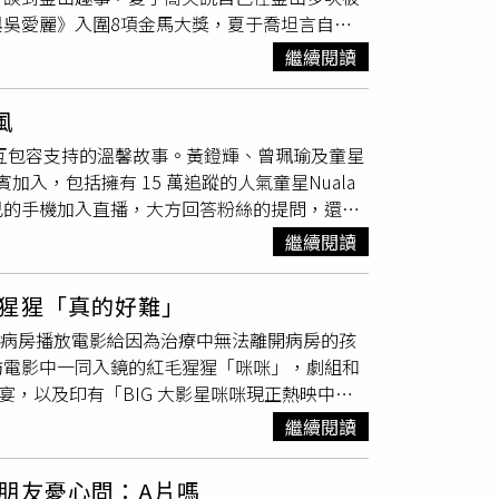
黃大煒出道將近40年，影集處女秀獻給了《化
吳愛麗》入圍8項金馬大獎，夏于喬坦言自己
大廚是，他開心分享：「今年多了一個技能是煮
工議題的慈善家，在移工圈赫赫有名，他的角色
入圍的話，會覺得是不是我拖垮她。」但看到自
大展身手讓家人品嚐。而劇中的靈魂人物朱頭皮
親自創作並演唱片尾主題曲〈The Way I
繼續閱讀
原創劇本也很棒，但看到他沒有入圍最佳導演我
講一下不要這麼嚴肅啦！」原來在拍攝過程經
善，同理心中看到一絲希望，令人內心感動的好
表示看到演員群受到肯定就很開心，「尤其是喬
化。有趣的是，朱頭皮和雜貨店很有緣分，他不
我們都有責任讓世界變得更美好。」張鈞𡩋
風
」被問到有沒有曾經動念或許下心願，一定要拍
，他笑說：「這可能是命定角色，未來不無可能
he Outlaw Doctor 化外之醫》講述在
相互包容支持的溫馨故事。黃鐙輝、曾珮瑜及童星
說出來，應該是說更希望她的演技被看到，被肯
間雜貨店，「雖然什麼都沒有，但是要東西的時
鄭琬平（張鈞𡩋 飾）專心治療病童，卻忽略了
入，包括擁有 15 萬追蹤的人氣童星Nuala
，導演老公林書宇為另一半開心。（圖／楊澍
繼續說：「大家就是互相認識，什麼都沒有也是
的醫療費在台非法執業。這部影集以真實社會議
己的手機加入直播，大方回答粉絲的提問，還透
健太郎等男星合照。提到釜山趣事，夏于喬笑說
步舉辦「徵文拿好禮」活動，啟發孩子們的想像
ctor 化外之醫》於每週六晚間9點在公視播出，每
結束前更說：「好冷喔我可以先退出」，笑翻眾
：「真的有人問我是不是宋芸樺，還拿照片給我
，創作屬於自己的雜貨店故事。參與投稿即有機
 Video、公視+、愛奇藝國際版、越南K+和印
繼續閱讀
左下）、飾演老婆的曾珮瑜（右上），以及導演
懂中文，就簽了我的名字。」聽到有人叫她宋芸
辦到3月14日，詳情請見小公視粉專置頂貼文。
出，每次播出兩集。
還有網友留言爆料「黃鐙輝交新女朋友」，震撼
出楊貴媚基金會有資助汪建民醫藥費，對此楊貴
猩猩「真的好難」
之後另結新歡，有另一段感情的發展，魏德聖也
朗，跟誰都很好，但我們當時拍攝時沒有遇
童病房播放電影給因為治療中無法離開病房的孩
著表示這位網友應該是有看過劇本的工作人員，
舉辦首映會，導演林書宇、監製苗華川、張林翰、
訪電影中一同入鏡的紅毛猩猩「咪咪」，劇組和
謝以樂
六位小演員的光頭造型也令觀眾十分好
宴，以及印有「BIG 大影星咪咪現正熱映中」
人孩子的童星
謝以樂
也加碼爆料，五個年紀較大
看著曾經一起合作的演員們，畫面十分有趣。曾
面只有 2、3 個鏡頭、且她的髮質比較柔軟
繼續閱讀
練，讓曾沛慈大呼與動物對戲「真的好難」。今
。
頭。田中千繪、
謝以樂
在離開動物園的時候巧遇
朋友憂心問：A片嗎