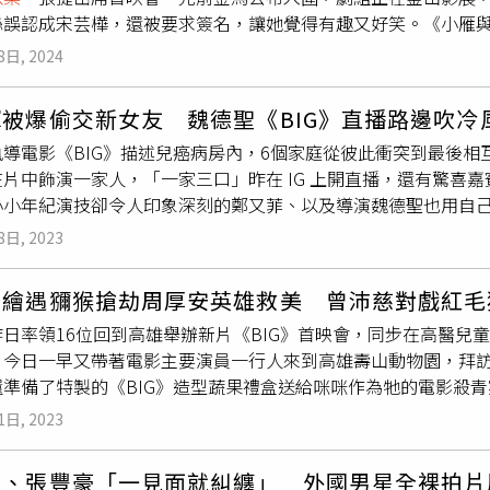
躺在地上。我用想像的就能演了！」值得一提的是，「搖滾教父」
絲誤認成宋芸樺，還被要求簽名，讓她覺得有趣又好笑。《小雁與
一季有感情線，但他最期待的是煮飯的戲份；其實鄒暟澐是家中
》，飾演一位經營醫療器材代理進口的企業家，同時也是關注移
的確有壓力，「因為通常書宇導演的女主角都會入圍，但如果沒
和處理魚肉。」去年過年在家他煮了一桌年菜，今年夜飯也準備
多與移民工相關的議題。黃大煒不僅為了參與演出投入大量心力，更
8日, 2024
影后，但老公林書宇沒入圍最佳導演，心情又有點複雜，「雖然
季和4位小朋友合作，默契越來越好，但他也開玩笑說：「跟姊妹
l〉，「這是部非常寫實、隨時感受到人生的無奈，同時面對人性本
過，我只是沒有講出來。」夫妻倆就是擁抱代替安慰。林書宇則
胖球和斯拉認真在管秩序，他笑說拍戲要輕鬆愉快才會有化學變
們珍惜著，因為每一條生命都是珍貴而脆弱的。不分背景、地位，
被爆偷交新女友 魏德聖《BIG》直播路邊吹冷
定這件事讓我很興奮，那個入圍數字讓我放下心，算是個肯定。
什麼都沒有雜貨店》演雜貨店老闆，音樂劇《春天佇佗位》也是
和童星
謝以樂
有許多對手戲。（圖／公視、中華電信、瀚草文創提供）《T
執導電影《BIG》描述兒癌病房內，6個家庭從彼此衝突到最後
讓老婆夏于喬得獎，林書宇笑回：「當然會有這個念頭，但不會
開雜貨店。」他回憶起小時候對雜貨店的印象，就是阿公開的小
暗的停屍間，一場祕密手術使兩位素昧平生的角色命運交織。醫生
在片中飾演一家人，「一家三口」昨在 IG 上開直播，還有驚喜嘉賓加
竟她不是科班出身。」夏于喬以《小雁與吳愛麗》入圍金馬影后
通電話就有人送來，連客人要江蕙錄音帶都有人馬上送來。」他
孩子；越南整型外科醫生范文寧（連炳發 飾）為了支付母親龐大
小小年紀演技卻令人印象深刻的鄭又菲、以及導演魏德聖也用自
組上周出席釜山影展活動，夏于喬、楊貴媚開心跟池昌旭、坂口
家願意幫忙，才變得什麼都有。」另外，小公視臉書粉絲專頁同
，深入探討地下社會中人性的掙扎與艱辛。《The Outlaw Do
正在路邊，沒想到話匣子一開就站在寒風中聊了一個小時，直播
少女時代》在韓國很紅，她走在路上多次被誤認成宋芸樺，笑喊
事能力！邀請全國國小生擔任編劇，想像自己是劇中最愛的角色
集，共11集；同日晚上10點（臺灣時間），中華電信MOD、Hami
8日, 2023
輝宣傳《BIG》在 IG 直播，找來電影裡的飾演兒子的
謝以樂
（
我就說我不是。後來看粉絲表情，我就想說算了，反正粉絲看不
什麼都沒有雜貨店》原創童書上下兩冊！活動時間從1月21日舉
CHPLAY+同步上線，八大戲劇台自4月6日起，每週日晚間8點播
（右下）一起參與直播。（圖／翻攝自黃鐙輝IG直播）直播過程
會下意識跟對方揮手。此外，汪建民昨因肺腺癌病逝，先前曾傳
千繪遇獼猴搶劫周厚安英雄救美 曾沛慈對戲紅毛
眾人一頭霧水，隨後曾珮瑜才解釋電影劇本中，黃鐙輝與她離婚
跟汪建民沒有合作，只有一起參與電影《無聲》演出，「他很開
昨日率領16位回到高雄舉辦新片《BIG》首映會，同步在高醫兒
為考量到電影的篇幅太長，最後還是忍痛把這段故事線剪掉，笑
《小雁與吳愛麗》將於10月10日全台上映。《小雁與吳愛麗》
，今日一早又帶著電影主要演員一行人來到高雄壽山動物園，拜
有這一段劇情。片中鄭又菲、于卉喬、郭大睿、努拉、滕韋煦、
、楊貴媚、葉全真、
謝以樂
、張捷出席。（圖／楊澍攝）
準備了特製的《BIG》造型蔬果禮盒送給咪咪作為牠的電影殺青
言詢問六人是否都真的為戲落髮，在片中飾演黃鐙輝、曾珮瑜兩
禦寒毛巾，咪咪迫不及待地開始享用蔬果禮盒，也靠在玻璃窗前
員都有剃光頭，只有年紀最小的努拉沒有。導演則解釋努拉光頭的畫
1日, 2023
演動物保育員，有一場與「咪咪」互動的劇情，因為無法事前排
不會突兀，所以只有剪短頭髮，沒有全部剃光。《BIG》現熱映中
回到壽山動物園，她表示感覺非常溫馨，拍片時期的回憶湧上心
葦、張豐豪「一見面就糾纏」 外國男星全裸拍片