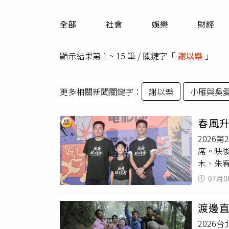
人物
汽車
全部
社會
娛樂
財經
專欄
房產新勢力
顯示結果第 1 ~ 15 筆 / 關鍵字「
謝以樂
」
更多相關新聞關鍵字：
謝以樂
小雁與吳
春風
2026
席。映
木、朱
的城南
07月0
世代情
丞、陶
渡邊
場笑聲
202
見面的