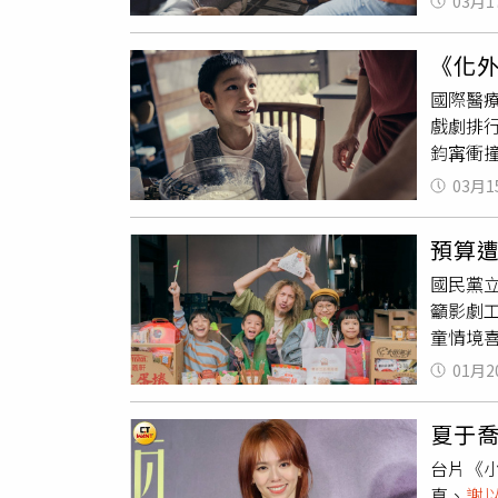
03月1
示，「
睡著了
花。」
己身上
業害死
店》中
《化
（前排
得天啊
這些同
國際醫療
／公視
察官有所
太可愛
戲劇排
講座，
會，演
可已經
鈞𡩋
查可疑
女秀獻給
商號又
度飆速
考倒，
接得太好
鬼小可
03月1
癲癇發
榮耀》
唱片尾主
哭得更
是新一
的演員
才有機
好。《什
預算遭
和《小
練習走
落裡不
連播兩
國民黨立
「媽媽
境，「
籲影劇工
是他身
去鑽轎
童情境
表看似
段，才能
歌手胖
子。（
相處融洽
01月2
喜愛，
態，前
次播出兩
分享，
對方都
夏于
謝以樂
及導演
台片《
他說：
事情時
真、
謝
認出自