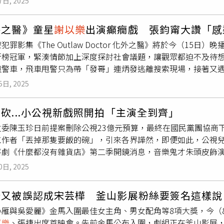
7日, 2025
因為兩個角色都是在情緒緊繃的狀態下演出，鄭琬平須耗盡全身
，真的非常心疼，也讓我更尊重醫護專業這份工作。」許安植飾
《什麼都沒有雜貨店》第二季將於8月30日起播出。（圖／公視
因為碰撞多了許多瘀青。」觀眾也感受到張鈞甯為了揣摩身心煎
自己父親的連炳發，角色對觀眾來說不太討喜，許安植說：「距
是「新同學」，也分享拍《什麼都沒有雜貨店》跟當媽媽的感覺
外之醫》童星
謝以樂
出演癲癇戲 張鈞甯大讚「感
左起）、監製湯昇榮、主演許安植、夏騰宏與
謝以樂
出席《The 
，周傳蕙也太令人討厭了吧！」引起全場笑聲，大結局直播同樂
學們一起玩、一起說故事，有時候提醒他們、有時候鼓勵他們，
犯罪影集《The Outlaw Doctor 化外之醫》將於今（15日）
、中華電信、瀚草文創）許安植、夏騰宏與監製湯昇榮、導演詹淳
接觸，「某些時候檢察官必須做出這樣的抉擇。」《The Outlaw
啦！」面對小主角們在第二季飆速成長，她更透露：「第二季孩
行榜冠軍，緊湊情節加上深度探討社會議題，讓觀眾都迫不及待
與觀影民眾一同搶先看！飾演外事警察的夏騰宏為台灣和印尼新
員及粉絲們笑聲中也夾雜著淚水，氣氛很High。（圖／公視、
是個少女了！如何在原本的角色中融合成長的樣子，是本季最大
衝撞警車，飛車甩警只為帶「發哥」連炳發逃離搜索現場，接著又遇
的外籍醫師連炳發，夏騰宏表示「為了揣摩這個角色，投入了大
了《The Outlaw Doctor 化外之醫》，飾演一位經營醫
開張啦！經過這段時間，從台北搬來的小傑，變成了徹頭徹尾 的
開車前往醫院，還有連炳發與夏騰宏、許安植拍完之後都累到難忘
另外體能上也是一大考驗，光是一顆鏡頭，可能就要重複跑十次
了，我都不認得那是我自己，還好我是黃大煒，不是那個壞蛋！」
，還有老頑童旺伯，成為了真正的好朋友，一起度過吵吵鬧鬧的
5日, 2025
作的戲份，忍不住大讚被譽為「天才童星」的
謝以樂
：「感染力太
中廉惠蘭飾演的角色「姜賢南」，「我告訴自己就算是被討厭也
題曲〈The Way I Feel〉。越南演員阮秋姮看完大結局也
大聲，跑得更遠，卻總是笑著回來。因為，真正的好朋友，不是
代「天才童星」，他近年頻繁出現在不同影視作品中，包含兒童情
謝以樂
被譽為新一代「天才童星」，也在誠品特映講座驚喜登場
會來這裡唸書。台灣真的是一個很美的地方，讓我在台灣有很多
麼都沒有雜貨店》第二季8/30起，每週六晚間7:00，「小公
砍...小公視新戲照開拍「主演全到齊」
雁與吳愛麗》，此次在影集中飾演患有腦性麻痺的孩子「晧晧」
路的姿態和癲癇發作的樣子。」
同的族群。」大結局播出當天正巧是2025大甲媽祖遶境的回鑾
集。
委陳玉珍日前提案刪除公視23億元預算，最終在國民黨團協商下
」張鈞𡩋在醫院工作，在前兩集的重要手術中都是小幫手，讓觀
我臨時突發奇想，才拍下連炳發與楊一展在鑽轎底的珍貴畫面。
作者「丟掉那隻要飯的碗」，引來各界譁然，即便如此，公視兒少頻
邊的得力助手『皮諾可』」；也有劇迷認為
謝以樂
飾演的晧晧根
底！」，全場再度陷入一片笑聲。詹淳皓導演也分享：「結局的
喜劇《什麼都沒有雜貨店》第二季開鏡消息，音樂鬼才朱頭皮飾
小孩，智慧卻過於常人』！」
謝以樂
（左）飾演的「晧晧」在手
把故事中所有角色的信念收束在一起。」《The Outlaw Doct
球和親妹妹斯拉、新銳童星
謝以樂
、鄒暟澐全員到齊。《什麼都
圖／公視、中華電信、瀚草文創提供）
謝以樂
拍攝《化外之醫》
。（圖／公視、中華電信、瀚草文創）《The Outlaw Doct
0日, 2025
對於新一季的劇情挑戰，斯拉表示很期待自己被潑水的戲；胖球
置時期每天都在揣摩練習走路時的姿態和癲癇發作時的模樣，張鈞
集。中華電信MOD、Hami Video、公視+、愛奇藝國際版、越南K
因為自己長高8公分，所以第二季的衣服全是新的，她也搭配不少
能立刻投入演出狀態。談到母子兩人情緒肢體都在極度緊繃狀態的
喬又被誤認成宋芸樺 釜山影展粉絲要簽名這樣說
分享，相較第一季的拍攝經驗較少，他在第二季時更會記台詞了
之間的互信感，「導演當下會給指令，例如：『手再更抖一點。
小雁與吳愛麗》金馬入圍最佳女主角、男女配角等8項大獎，今（
「之前都是演難過、生病、死掉的戲，《什麼都沒有雜貨店》是
，他就能進入這個狀態。」她也忍不住心疼的說：「如果鏡頭只
以樂
、張捷出席首映會。先前金馬公布入圍，劇組正在釜山影展
己並要求拍照。熱愛演戲的他喊話：「我要把小時候演完再把長