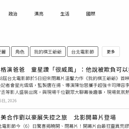
寵物
政治
漂亮
生活
國際
運勢
運動
梅酒
愛麗
角色
我的棋王爺爺
台北電影節
更多
升格演爸爸 童星讚「很威風」：他說被欺負可以
第28屆台北電影節於5日迎來閉幕片溫馨力作《我的棋王爺爺》首映
後記者會星光熠熠，監製唐在揚、導演陳怡蓉攜手超強卡司陣容
宥丞等影人盛裝出席，與現場千位觀眾大聊幕後趣事，現場氣氛熱
萬華，講述孤獨的鑰匙兒童（
謝以樂
飾）與公園裡的退伍老「棋王
6日, 2026
誼與人生啟示。創作新秀陳怡蓉首次挑戰商業製作，攜手戲劇泰
傳正等卡司畫龍點睛，透過繁忙台北城一角，共同演繹一段「棋
直美合作劉以豪展失控之旅 北影開幕片登場
與淚水交織，真摯的情感令全場1,200位觀眾深受動容。記者會
6台北電影節今（6）日驚喜揭曉開、閉幕片！開幕片由最狂靈異荒
資深戲骨李立群，在片中飾演靈魂人物「棋王爺爺」。被問到接