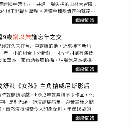
若瑄等跨國重磅卡司，共譜一場失控的山林大冒險；
被問到象棋技術，李立群自嘲：「其實我象棋談
我的棋王爺爺》壓軸。曾獲金鐘獎肯定的蘇達，
這次能邀請到李立群參與演出，是因為李立群分
可能我家的祖先是你家的鬼》（Oh My
角色特別有感。李立群戲裡飾演開老兵牛肉麵店
繼續閱讀
紀人來台尋根，卻遭祖靈與鬼魂亂入，展開一場驚笑交
很會煮麵食，擀餃子皮、包餃子、手擀麵都會，
男神劉以豪、金鐘女星黃瀞怡（小薰）、撒基努
子皮的畫面，全都是我自己親自擀的！」在片中
檔9歲
謝以樂
譜忘年之交
瑄更以重量級角色驚喜現身，演出關鍵的神秘人
功。他笑說：「我本來只會玩半盤，全盤學完之
已經許久未在台片中露臉的他，近來接下新角
又幽默地表示：「怎麼可能首部長片就獲選開幕
飾演青年版「小棋王」的朱宥丞也透露，自己原
一老一小的組合十分新鮮，同片卡司還有演技
，讓『怎麼可能』變成了『怎麼不可能』！」小
本戰術，心思都放在怎麼上網下棋磨練。台北電
北市萬華區一家自助餐廳拍攝，現場休息區還擺放
幽默之作，能作為開幕片深感榮幸；徐若瑄則感
瑪菲司、導演陳怡蓉、演員
謝以樂
、洪瑜鴻（春
先是走出拍攝場景，在外面與工作人員聊天，一邊
身為其中一份子；男神劉以豪與演員撒基努也紛
這次在片中升格「演爸爸」的洪瑜鴻（春風），
繼續閱讀
白色polo杉，一身戲服看起來的確很符合公園
部電影。閉幕片《我的棋王爺爺》（The
花時間跟
謝以樂
相處、培養父子默契，拍攝時好
加入劇組拍攝，爸爸四季強也陪著兒子一起待在
星
謝以樂
，細膩刻畫一段忘年棋緣。故事聚焦於
互動，
謝以樂
爆料說，「春風叔叔建議我長大去
成舒淇《女孩》主角搶威尼斯影后
父子倆收工後的照片，一家人在附近尋找在地美
藉由棋局約定，構築出深厚的情感連結。閉幕片
一種很兇、只認主人、看到別人會先咬對方的
歲時就開始演戲，短短3年就累積不少作品，他
關鍵角色。（圖／本刊攝影組）
謝以樂
爸爸也在
演在生計與父愛間拉扯的運將父親。（圖／台北
點，我叫他養博美啦！」
謝以樂
也分享曾去台中
》中則是剃光頭，飾演癌症病童，與黃鐙輝之間
人在萬華尋找美食的限動。（圖／翻攝自
則挑戰飾演在生計與父愛間拉扯的運將父親。三
爸爸一樣尊敬？
謝以樂
點頭說：「有他當爸爸蠻
，自然演技相當令人印象深刻。年僅16歲的白
男孩，在公園遇上退休老兵，自稱是「棋王」，並和
超脫勝負較量，昇華為理解彼此、與人生和解的
當場幽默吐槽：「我是叫你報警！」此外，片中
才童星，在《親愛的房客》、《老狐狸》中與
了男孩最快樂的時光，兩人之間也建立起超越年
前呈現自然老夫老妻感，開拍前私下花了不少時
繼續閱讀
是金馬遺珠。白潤音先前因升國中，專注學業短
堂贏得50元獎金，卻在整理遺物時發現象棋大
是電商女王，開拍前一天收到她傳訊息寫「請多
在《老狐狸》中演技精湛，被視作當年金馬入圍
下優良電影劇本特優獎，同獎項獲獎的還有近期即
我們就長得這麼配啊」；瑪菲司則調侃五木在戲