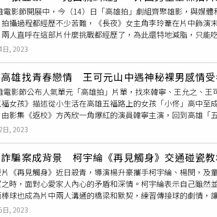
猴群，田中千繪舉起手機想拍照片，不料手中的紙袋被半路劫走
高雄電影節開展中，今（14）日「高雄拍」劇組齊聚雄影，與媒
猴的注意力，將其中一個紙袋拾回物歸原主，算是今日動物園之
》拍攝過程都經歷不少苦難，《長夜》女主角李玲葦在片中飾演
拍照，沒料到自己的動作引起獼猴的注意，雖然有一點嚇到，不
，兩人直呼在這部片什麼挑戰都經歷了，為此還特地減脂，只能
注意力，將被搶的紙袋拾回物歸原主。（圖／米倉影業提供）導演
透心。（圖／高雄電影節提供）「高雄拍」劇組齊聚雄影，回憶
治療的孩子不能隨意離開病房，到動物園玩更是不可能的戶外活
4日, 2023
」，兩人都沒有把對方當作異性來看，李玲葦表示這樣對她來說
此呈現角色們不同的心境變化，同時也打破大眾對於兒童癌症病
穿什麼衣服，她爆料張豐豪身材很好，但兩人也傷痕累累，不只
和生動的動畫片段，帶領觀眾重新感受生命意義。曾沛慈（右）
赴高雄找青春戀情 王可元山中遇神秘裸男感情受
玲葦直呼這是她首次演出打鬥戲，覺得經驗相當特別。《山雨欲
排練，讓曾沛慈大呼與動物對戲「真的好難」。（圖／米倉影業
3高雄電影節公布人氣單元「高雄拍」片單，找來韓寧、王允之、
陽倫「渣男」的角色，表示自己事後回顧，就是一個開放式關係
五福女孩》描述從小生活在高雄五福路上的女孩「小佟」高中至
次演戲就全裸的外國男星黃餒狸說自己很緊張，「我知道我會全
。由影集《返校》方芮欣一角爆紅的演員韓寧主演，回到高雄「
」，笑說身邊親友很怕他被騙，問他「你是去拍A片嗎？」他趕緊
女海選中挖掘出素人演員李芝儀和王婕。吳奕蓉、新秀演員戴雅
去」，不過他在片中一往情深，被開放式關係的歐陽倫傷透心，
2日, 2023
節提供）《泳夜》則聚焦在母女情，由新銳導演林柏瑜，聚集《
能透過角色，達到現實生活中不會做的事情。《一點一滴的死》
戴雅芝，共譜一段關於失去與和解的生命故事。林柏瑜曾以高雄拍
描述一對姊妹住在派對、毒品充斥的二手電器行，遭受性暴力威
寨詐騙案成背景 柯宇綸《再見觸身》交通碰瓷教
片《少年阿堯》也曾入圍國內外各大電影節獎項，作品備受矚目
導演劉純佑表示，拍攝時顧慮到演員年紀小，沒有讓賴雨霏看到
短片《再見觸身》近日殺青，導演楊升豪攜手柯宇綸、楊閔，及
刻父子情。（圖／高雄電影節提供）演員柯宇綸在《再見觸身》
望不要因此造成心中陰影。飾演強暴者的彭士詮表示，排練該幕
望之時，面對心愛家人內心的矛盾和深情。柯宇綸表示自己雖然
車禍真詐財」交通事件出發，講述一對父子間獨特的互動及分離
他身體貼緊緊，笑說這年頭導演真的不好當。賴雨霏則說印象最深
而棒球也成為片中兩人溝通的橋梁和默契，練習傳接球的劇情，
片《山雨欲來》由《我們與惡的距離》演員王可元、《寶米恰恰
然，不過她笑說自己不怕老鼠，還覺得牠們很可愛。《五福女孩
家人加入世界棒球經典賽熱潮，為中華隊加油。《再見觸身》柯
Neili）主演，描述一段迷失在山林中的同志之愛，以及面對
、王婕都是雄女學生。（圖／高雄電影節提供）演活電影《小藍
5日, 2023