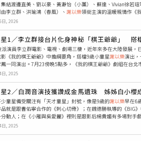
集結渡邊直美、劉以豪、黃瀞怡（小薰）、蘇達、Vivian徐
準呈現「老棋王」氣勢，劇組還特別找國手級老師幫大家集訓。
則由李立群、洪瑜鴻（春風）、
謝以樂
領銜主演的溫暖親情作《
能只有一分兩分，還好指導老師很到位！」導演陳怡蓉則透露，
戰電影導演便祭出「自編自導自演」大招，傾心打造喜劇長片《怎麼
生命中也有一位影響他很深的前輩，因此對這個帶有長輩情懷的
6日, 2026
t! Oh My God!），故事講述日本天后「歌姬茱麗葉」隨經
伯，戲外他也擁有符合角色設定的驚人好廚藝，他分享說：「我
控之旅。請到日本喜劇天后渡邊直美首度參演台灣電影，更網羅
的沙茶、紅燒口味也都會，也會炒點簡單的菜。這次在戲裡擀餃
童星1／李立群接台片化身神秘「棋王爺爺」 搭
量極限，導演蘇達也回歸鏡頭前與眾人飆戲，影視歌三棲的徐若
演出「小棋王」的
謝以樂
則透露，私下為了象棋招式下了不少苦
演技派演員李立群電影、電視、劇場三棲，近年來多在大陸發展，
電影更加引發影迷期待。獲知作品榮膺開幕片，導演蘇達既激動
處跟別人下象棋，還會特別跑去青年公園看人家下棋。」而片中
電影《我的棋王爺爺》中擔綱要角，搭檔9歲小童星
謝以樂
演出，
謝北影的多元與開放，讓不高的我們有機會跳起來給更多人看見
不會下棋，為了揣摩象棋高手，在象棋指導的密集特訓下苦學基
雪鳳一同演出。7月23傍晚5點多，《我的棋王爺爺》劇組在台
瀞怡）也驚呼「不敢相信」，她表示這是一部原住民元素滿滿的
幕片《我的棋王爺爺》千人首映笑中帶淚，（左起）演員五木、
98年台北市長競選旗幟，可以由此判斷故事設定的年代。李立群
，這次演出的角色對她而言是非常特別且難忘的存在，很開心能
朱宥丞、監製唐在揚出席記者會聊幕後趣事。（圖／黃耀徵攝）
4日, 2025
癮，抽完菸便搭乘劇組的交通車離去。李立群在片場戴眼鏡、身穿
受寵若驚，除了對作品獲選備感期待，也衷心希望大家都會喜歡這
往犀利氣場，展現截然不同的反差演技。春風透露，開拍前特別
伯的設定。（圖／本刊攝影組）而童星
謝以樂
則是趁著暑假時，
dmaster's Gift）由導演陳怡蓉執導，集結資深戲骨李立群與靈動童
族和解的重頭戲，連自己都在鏡頭後被深深感動。談到父子角色
童星2／白潤音演技獲讚成金馬遺珠 姊姊白小櫻
在一旁休息區等候。當天收工後，
謝以樂
的媽媽在個人社群貼出
過童年的鑰匙兒童，在公園邂逅自稱「棋王」的退伍老兵，兩人
，說很受人尊敬還可以賺很多錢，還叫我以後要養卡斯羅，說是
不少童星備受關注有「天才童星」封號，像是9歲的
謝以樂
早在6
餐，一起享受溫馨的家庭時光。
謝以樂
在《我的棋王爺爺》擔綱
棋王爺爺》中由去年角逐台北電影獎的春風（洪瑜鴻），挑戰飾
以保護我！」坐在一旁的春風趕緊澄清：「我是說要對動物好一
作品就是跟曹佑寧合作的《刺心切骨》；在魏德勝執導的《BIG
著兒子拍戲。（圖／本刊攝影組）事後
謝以樂
的媽媽還分享全家
）去年以《白衣蒼狗》角逐台北電影獎的春風（洪瑜鴻），此次
玩，兩人一起去湯姆熊，春風很會夾娃娃。聊到有沒有把春風當
十分動人；在《小雁與吳愛麗》裡則是跟影后楊貴媚有多場對手戲
_family IG）《我的棋王爺爺》劇情描述從小就是電視兒童的
日常互動累積情感厚度，逐步揭開內心深處的牽掛，讓「對弈」
，就不會被人欺負，因為他說被欺負就可以打電話給他。」春風
從7歲就已經入行演戲，精湛演技加上討喜性格一入行就被稱作天
定每天一起下棋，只要贏了就能獲得50元。與棋王爺爺下棋，成
程。
出的演員瑪菲司與五木在片中飾演夫妻。兩人透露，為了在銀幕
4日, 2025
、陳慕義等演技派對戲，演技也毫不遜色，在兩部作品皆被視作
年友誼。然而棋王爺爺突然間離開人世，男孩下定決心未來要在天
感情，同台飆戲激盪出意想不到的火花。五木直說，知道瑪菲司
，升上高中後全面復出，是近期備受矚目的新生代演員。白潤音
，原來爺爺是真正的棋王。《我的棋王爺爺》早在2024年就拿
老公」，讓他瞬間入戲，更開玩笑說兩人會這麼有CP感是因為「