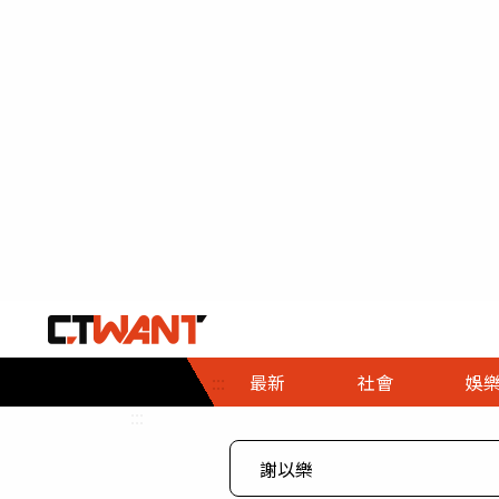
社會首頁
娛樂首頁
財經首頁
政
:::
最新
社會
娛
時事
即時
熱線
:::
直擊
大條
人物
調查
專題
３Ｃ