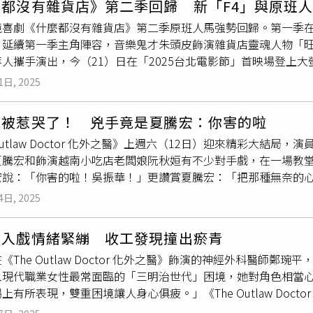
麼都沒有雜貨店》第二季回歸 新「F4」與原班
。（圖／華映娛樂提供）17歲的白小櫻是白潤音的姊姊，從10
的《我家的事》、以及舞台劇改編的《勸世三姐妹》等，清一色
「負責倒垃圾洗碗的工具人，只要老婆有智慧、他負責做就對了
境喜劇《什麼都沒有雜貨店》第二季原班人馬強勢回歸。第一季在「
人獎，當時獲獎時她曾喊話想要演出電影女主角。在5年後終於如
上映獲好評，《勸世三姐妹》舞台劇北中南巡演也是場場爆滿，
去觀摩，像是「盤子要敲兩下」的細節等。不過兩人片中是對相
，延續第一季主角陣容，音樂鬼才朱頭皮飾演雜貨店靈魂人物「
入圍威尼斯影展主競賽單元，將角逐最高榮譽金獅獎。白小櫻則
光是劇情簡介就讓人期待值滿滿。
演喊卡阻止說：「要收一點！」
人攜手演出，今（21）日在「2025台北電影節」首映場登上
導電影《女孩》中擔綱演出，有望搶威尼斯影后。（圖／甲上提供
一季輕鬆幽默的情境喜劇風格，並加入四位新成員組成的「F4」
10歲時演出《美國女孩》搭檔方郁婷演出姐妹受到矚目。相隔兩
1日, 2025
岌岌可危，不甘心地展開一場雜貨店地盤保衛戰。劇情描繪孩子
題兒童的自然演技，成功奪下金馬影后，創下金馬影史下最年輕影
屬他們的情感共鳴。飾演「旺伯」的朱頭皮對於第二季孩子面臨
下最年輕紀錄。（圖／本刊攝影組）
被惹哭了！ 兇手竟是夏騰宏：你害的啦
那麼單純，孩子的人生不再是簡簡單單的。」對於新成員「F4」
 Outlaw Doctor 化外之醫》上週六（12日）迎來精彩大
「看到四位主角遇到『F4』一起擦出新火花，互相較勁的劇情就
夏騰宏和飾演越南小吃店老闆娘阮秋姮有不少對手戲，在一場教堂
從小到大學時期的生活都圍繞著雜貨店，直到1985年正值朱頭
宏說：「你害的啦！吳振華！」更讚賞夏騰宏：「把那種無奈的
到巷口的雜貨店購買生活必需品，也讓他不禁感嘆：「小時候雜
時候，包括移工、還有遇到這些事情的人，吳振華在最後一段總
珍貴。」《什麼都沒有雜貨店》第二季加入四位新成員組成的「F
4日, 2025
分享：「兩年前來台灣拍戲，真的覺得非常開心！ 越南粉絲們覺得《Th
。（圖／公視提供）四位主角經過第一季的拍攝經驗，在第二季
替我開心，非常感謝大家。」飾演張鈞𡩋患有腦性麻痺兒子的「
演「大可」的胖球透露：「有一場戲是練習騎腳踏車不裝輔助輪
甯入戲情緒緊繃 收工發現撞出瘀青
呼連連。楊一展在《The Outlaw Doctor 化外之醫》飾
為演員的身份，把戲演好是最重要的，所以還是忍痛把戲拍完。
《The Outlaw Doctor 化外之醫》飾演的神經外科醫師
說：「有點不太自在，我很少和爸媽一起看我拍的戲，所以剛剛
影節首映現場感動表示：「去年《什麼都沒有雜貨店》第一季參
入現代職業女性最常面臨的「三明治世代」困境，她對角色相當
一展的演出顛覆了以往的形象，演技真的很出色！」蔡亘晏在《The O
了。」本季加入新的導演組合：林亞佑、戴薇、黃丹琪、林柏瑜
上有所表現，雙重困境讓人身心俱疲。」《The Outlaw Doc
理師林靜鈺，角色個性自在奔放、忠於自我，談到演出《The Outl
的演員和導演加入！讓第二季拍攝放鬆許多，跟導演們開編劇會
，須長期由外籍移工瑪麗亞的看顧，談到一場須由鄭琬平協助失
的親妹妹就是護理師，回到家的時候常常房子走一圈怎麼沒看到
。」對於增加新角色，他也透露：「本季新推出的『F4』非常有