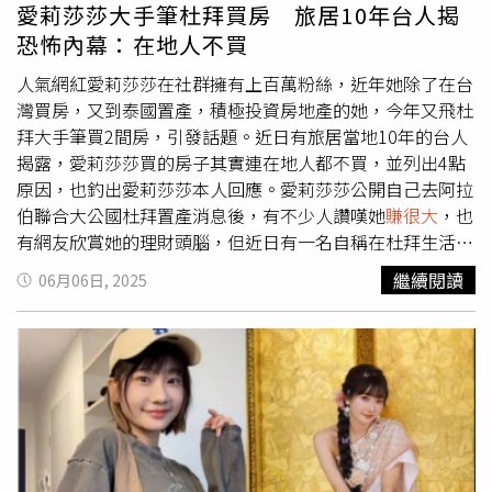
32年來在林口推出超過20個社區，也因為不只做住宅開
認為亞昕身為林口在地建商，明知行情卻開高價兜售股東
愛莉莎莎大手筆杜拜買房 旅居10年台人揭
發，還有經營林口亞昕福朋喜來登酒店和昕境廣場，長期深
戶，觀感不佳，若民眾不察很可能成為「盤子」幫忙墊高林
恐怖內幕：在地人不買
耕林口，又被稱為「林口王」。回顧「亞昕昕聯心」2019
口房價，因而向媒體爆料。林口三井OUTLET一館和二館的
年預售時，主打輕鬆付款方式，訂簽僅需49萬元起，加上2
兩波開幕，成為帶動當地房市「價量齊揚」的指標題材。
人氣網紅愛莉莎莎在社群擁有上百萬粉絲，近年她除了在台
年工程期零付款，以超低自備賺房價增值高額回報，當時受
（圖／新北市觀光局提供）林口新市鎮又可細分為三井
灣買房，又到泰國置產，積極投資房地產的她，今年又飛杜
到不少置產族及小家庭青睞。A小姐表示，她也知道這幾年
OUTLET生活圈、家樂福生活圈、北側生活圈及南勢生活
拜大手筆買2間房，引發話題。近日有旅居當地10年的台人
房價上漲許多，如果是一般民眾售屋，不了解行情亂開價就
圈。此次高價待售惹議的物件位在家樂福商圈。台灣房屋趨
揭露，愛莉莎莎買的房子其實連在地人都不買，並列出4點
算了；但讓她不諒解的是，對方是建商，賣的是股東戶，並
勢中心資深經理陳定中分析，忠孝路以北至中山路以南又稱
原因，也釣出愛莉莎莎本人回應。愛莉莎莎公開自己去阿拉
非不了解行情，價格理應適度，「價格乘以2在賣，她是想
家樂福生活圈，因有新市鎮第一家大型量販店在此設點，過
伯聯合大公國杜拜置產消息後，有不少人讚嘆她
賺很大
，也
說有沒有盤子會從天上掉下來嗎？」也讓她懷疑，「林口這
去房價曾領軍好一陣子，直到機捷開通、三井OUTLET營
有網友欣賞她的理財頭腦，但近日有一名自稱在杜拜生活10
幾年房價漲這麼多，是不是都是這樣墊上來的？」記者也確
運，價格才被三井OUTLET生活圈超過，現今新案均價坐六
年的台人，以過來人的身分表示，外國人到杜拜買房門檻不
繼續閱讀
06月06日, 2025
認LINE對話中，對方提供的是印有亞昕集團的名片，頭銜
望七，中古屋均價落在每坪45.3萬元。A小姐認為，亞昕股
高、可申請永久產權、投資1700萬元即可申請10年黃金簽
是銷售顧問，並非房仲。A小姐認為，建商這種散播方式，
東預售時入手價也才1464萬元，現在出場開價是乘以2在
證，加上杜拜沒有個人所得稅，吸引不少人前往置產。但原
只要中1個就賺翻了，還能拉抬區域價格，忍不住怒批，
賣，而且還高出區域行情，讓她覺得有炒房嫌疑。（圖／A
PO分享自己在杜拜買房的經驗談，他曾住過建商Damac蓋
「根本是建商帶頭炒房、觀感不佳！」亞昕回應指出，這戶
小姐提供）對於民眾爆料，陳定中表示，房價從2019年到
的別墅，結果出現天花板剝落、廚櫃掉落砸到人和屋頂不防
因為家庭規劃不符需求，委託仲介及業務銷售，該銷售業務
現在翻倍，是很有可能的，但以該物件條件來看，開價
水等情形，無奈表示，「Damac品質參差不齊，買房需謹慎
提及股東戶名稱應屬用詞不慎，會與仲介業及業務更正用
3000萬元、單價超過63萬元，是偏高了。整個社區在過去
挑選地段與建商。」而愛莉莎莎購買的建案位在「海事
詞。該名屋主（前員工）現在也不是亞昕集團的員工了。另
兩年景氣最好時，最高價也就60萬上下，該名屋主售得是低
城」，他直言該地區配套不完善，在地杜拜人根本不會考慮
外，該銷售業務係約聘人員，非集團人員，因此用詞容易不
樓層戶，期待成交單價已接近社區歷史最高價，如今市場條
買那邊。另外，原PO更進一步透露，有朋友在那邊開餐廳