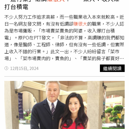
有律師事務所估計，《All I Want for Christmas Is You》問
打台積電
世30年，全球串流媒體和非串流媒體的加總收入可達1.03億
美元（約新台幣33億元）。
不少人努力工作追求高薪，而一些職業收入本來就較高。近
日一名網友發文問，有沒有低調卻
賺很大
的職業，不少人認
為是市場攤販，「市場賣菜賣魚的阿婆，收入爆打台積
電」。原PO在PTT發文，「非法的不算，高調賺的我們都知
道，像是醫師、工程師、律師，但有沒有一些低調，但實際
上收入不錯的行業。」此文一出，不少人紛紛留言「菜市
場」、「菜市場賣肉的，賣魚的」、「賣菜的房子都買好幾
間了」、「最近朋友工程師不幹，跑回去接家裡菜市場賣豬
繼續閱讀
12月15日, 2024
肉的，聽說月收50還免繳稅」、「夜市擺攤」、「市場賣菜
賣魚的阿婆，收入爆打台積電」。也有人說，「抽糞管的、
月賺數十萬」、「做水電維修器材的，很少人可以忍耐」、
「當工程頭比較賺，台北10-20基本」、「廢棄物清理公
司」、「美容美髮美甲刺青所有行業的業務」、「沒繳稅不
用開發票的通常都很賺」。