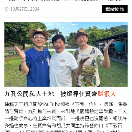
3900億元來說，最低利率僅0.49％，其中8家公股銀行（不
她也在直播中透露這消息。當科普夫向朋友秀收入，大家都
繼續閱讀
10月27日, 2024
含中國輸出入銀）截至2024年初仍在貸放的授信餘額約
感到震驚，因為她賺了21億。網紅朋友多布里克（David
1359億元，且公股銀有授信利率僅0.95％。另一位立委郭
Dobrik）在YouTube頻道表示，科普夫在發布個人資料後的
國文直指，「租賃業資金流向建商」的弔詭核心處，即是明
48小時，她就賺100萬美元（約新台幣3208萬元）。而多布
明就企業所需的生產機具、汽車等貸款，需有實際的抵押
里克也曾秀出科普夫的收入，在2021年6月至2022年2月，
品，理應擴及到營造業也應是類似，但看了財報才知融資公
她最高一個月賺236萬美元（約新台幣7570萬元）。科普夫
司透過其所成立的投資公司，左手向公股等銀行借到2％利
在Instagram上擁有650萬粉絲，在X有300萬粉絲，2016年
率成本資金，右手再轉貸給建商利率高達12％～14％，這
她也開YouTube頻道，目前超過169萬人訂閱，不過相比來
是不是拿民眾存款的錢去「賺10％套利」，這是合法合規的
說，科普夫在YouTube較不活躍，最後一次更新影片在2020
嗎？銀行應做好貸後管理。郭國文進一步點名融資租賃公司
年。引退消息一出，粉絲紛紛留言「她是OnlyFans的
「不是薯條三兄弟，根本是三土匪」，因為將近2000億元
Goat」、「恭喜！希望妳找到幸福」、「這比喬丹引退時
借款來自公股行庫跟一般銀行，他們還另成立投資公司，放
的打擊更大」。據Business Insider報導，數年前科普夫跟
款給中小型建商，融資套利高達10％以上。究竟融資租賃公
社交媒體明星保羅曾短暫約會。
九孔公開私人土地 被爆靠任賢齊
賺很大
司該不該納入金融業，與金控、銀行、產壽險公司等受到金
綜藝天王胡瓜開設YouTube頻道《下面一位》， 最新一集邀
管會監督管理？引發大眾兩極化的討論，反對者稱「我創業
請任賢齊、九孔擔任來賓，來到地瓜園體驗焢窯樂趣，三人
銀行不借錢，幸虧有這些融資公司」，支持者則認為「一輛
一邊動手齊心將土窯堆砌而成，一邊嘴巴也沒閒著，暢談許
幾年的機車可以當抵押品，借款30萬，利率又比銀行高很
多過往故事，任賢齊曾和胡瓜共同主持綜藝節目《百戰百
多，會不會
賺很大
」……。目前融資租賃公司的主管機關為