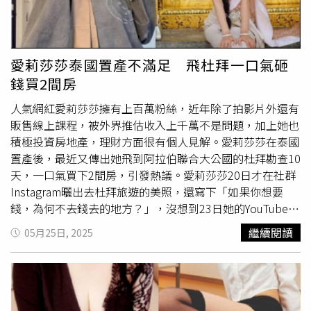
慎，會請仲介加強教育訓練！至於開價，一切回歸市場機
件已不如以往，他認為，2700萬元上下是比較合乎當前的
倒閉，隔壁香港餐廳也虧損上千萬台幣，「她（愛莉莎莎）
制，仲介參考市價訂的價格，如果沒有客戶買單，屋主開那
價碼。陳定中也表示，在媒合交易的過程，常見先推高價屋
買的那套Chelsea預售屋真看不上，就真的一個讓外國人上
麼高的價格也沒有用！
給消費者，若消費者不接受，再退而求其次推其他物件。這
車的行銷商品。」最後原PO以過來人經驗列出4點提醒想到
主要是運用「定錨效應」的心理話術，讓買方對「合理價」
杜拜置產的網友，包括杜拜房市熱但動盪大，未來發展如何
愛莉莎莎泰國置產不滿足 飛杜拜一口氣砸
的基準往上移，再推一個「看起來比較划算」的案子，增進
不敢保證；建案地段很重要，且不能只看「廣告照」，交通
錢買2間房
成交可能性。另外也常見案件先將買價拉高，再讓買方大幅
不便先別考慮；在氣候方面，杜拜動不動高溫40度，加上人
殺價，營造出買家撿到便宜的心理感受，若買家對市場行情
口暴漲去哪都塞車，物價更比想像中高很多；想買來收租困
人氣網紅愛莉莎莎擁有上百萬粉絲，近年除了拍影片外還有
不夠了解，有可能不僅沒撿到便宜還反而買貴。然而開高價
難，在杜拜容易遇到「租客脫逃、房子損壞、收不到錢」等
販售線上課程，被外界推估收入上千萬不是問題，加上她也
試水溫的銷售策略也有風險，陳定中表示，若案件開價明顯
問題。他總結在杜拜買房不是夢，CP值的確比台北買房高
積極投資房地產，理財方面很有個人見解。愛莉莎莎在泰國
高於市場行情認知，會降低民眾的信任感及看屋意願，就更
很多，但要知道這條路不是爽賺的捷徑。對此，愛莉莎莎本
置產後，最近又傳出她飛到阿拉伯聯合大公國的杜拜勘查10
不容易成交。建議賣方設定售價時，還須合乎當前市場價
人也在留言區回應，她知道Damac一直有品質參差不齊的問
天，一口氣買下2間房，引發熱議。愛莉莎莎20日才在社群
碼；買家也要多參考實價登錄或尋求區域專家意見，才不至
題，但她看的建案是找來美國top 300建築公司排名第一的
Instagram曬出去杜拜旅遊的美照，還寫下「如果你想要
於當冤大頭。在地房仲永慶房屋林口A9呈冠加盟店店長蕭志
Gensler建築師事務所合作，雖然目前地點荒涼，但當地屬
錢，為何不去錢去的地方？」，沒想到23日她的YouTube頻
偉則觀察，林口的購屋人口，約有一半來自台北市的移出人
於杜拜政府未來幾年重點規劃區域，自己主要是看「政府未
道更新影片，內容是她透露已經在杜拜置產，且一口氣買下
繼續閱讀
05月25日, 2025
口，口袋都滿深的，也使得林口就像小台北市一樣，物價也
來的推動」，不是現在發展狀況評估；愛莉莎莎覺得大家投
2間房。愛莉莎莎在影片中說明，她雖然在新北板橋置產，
比較高，相對在出售房屋時，也可能期待值較高。他認為，
資眼光不同，「我也是做好功課，以及投資了很多房地產之
但在台灣買第2間甚至第3間房，都必須承擔高額稅率與貸
每個屋主賣屋心態不太一樣，不缺錢者就開高價，願者上
後做的決定」。
款。 在 Instagram 查看這則貼文 從 Instagram 分享的貼文
鉤，不賣也沒差；真正有售屋動機出現時，例如缺資金、急
綜合各種原因考量後，愛莉莎莎決定用販賣線上課程、團購
脫手，才會調整價格；或是先開高價，等真的有人下斡旋金
等方式賺來的錢，在泰國曼谷利用「自住避險」需求買房，