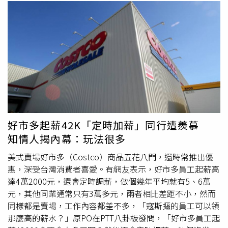
機會和資源，幫助他們攀登事業的高峰。處女座處女座的人
以細心、謹慎著稱，他們對待工作和生活都充滿了熱情和責
任感。在六月末，處女座的財運將迎來一個爆發期。他們的
努力和付出將得到豐厚的回報，無論是工作收入還是投資收
益都將大幅增長。此外，處女座在這段時間還將有機會獲得
一些意外的財富，比如中獎、繼承遺產等。這些意外的驚喜
將讓處女座的人感到無比的興奮和滿足，同時也將為他們帶
來更多的財富積累。天蠍座天蠍座的人深沉、內斂，他們善
於隱藏自己的情感和想法。然而，在六月末，天蠍座的財運
卻將變得異常耀眼。他們的直覺和洞察力將在這段時間得到
好市多起薪42K「定時加薪」同行遭羨慕
充分的發揮，並且能夠準確地判斷市場的趨勢和趨勢。因
知情人揭內幕：玩法很多
此，天蠍座在這段時間的投資和理財將會取得非常不錯的成
績。同時，天蠍座的人也將有機會在事業上獲得突破性的進
美式賣場好市多（Costco）商品五花八門，還時常推出優
展，從而獲得更多的收入和財富。摩羯座摩羯座的人踏實、
惠，深受台灣消費者喜愛。有網友表示，好市多員工起薪高
穩重，他們有著強烈的責任感和使命感。在六月末，摩羯座
達4萬2000元，還會定時調薪，做個幾年平均就有5、6萬
的財運將達到一個嶄新的高度。他們的努力和堅持將在這段
元，其他同業通常只有3萬多元，兩者相比差距不小，然而
時間得到應有的回報，無論是事業還是投資都將取得顯著的
同樣都是賣場，工作內容都差不多，「寇斯摳的員工可以領
成果。此外，摩羯座在這段時間還將有機會結交一些有影響
那麼高的薪水？」原PO在PTT八卦板發問，「好市多員工起