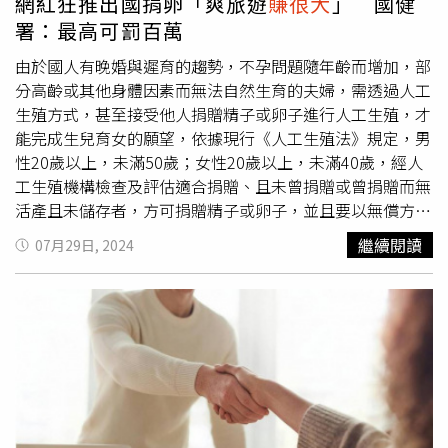
網紅狂推出國捐卵「爽旅遊
賺很大
」 國健
況」。
署：最高可罰百萬
由於國人有晚婚與遲育的趨勢，不孕問題隨年齡而增加，部
分高齡或其他身體因素而無法自然生育的夫婦，需透過人工
生殖方式，甚至接受他人捐贈精子或卵子進行人工生殖，才
能完成生兒育女的願望，依據現行《人工生殖法》規定，男
性20歲以上，未滿50歲；女性20歲以上，未滿40歲，經人
工生殖機構檢查及評估適合捐贈、且未曾捐贈或曾捐贈而無
活產且未儲存者，方可捐贈精子或卵子，並且要以無償方式
捐贈。對此，國民健康署示警，女性在捐贈卵子的過程中，
繼續閱讀
07月29日, 2024
會有排卵藥物副作用及取卵手術之麻醉等身心健康之風險，
民眾在決定捐卵助人之前，注意4點。第一，捐卵應充分瞭
解相關風險，國健署表示，捐卵過程中，捐卵者需使用排卵
針劑和藥物與接受侵入性取卵手術，可能有注射藥物引發的
局部不適感或過敏反應、誘導排卵導致的卵巢過度反應症候
群、取卵手術與麻醉藥物的風險等，為了自身安全與健康，
民眾在捐卵前應先與醫師充分溝通，了解相關可能的副作用
及風險，以保障自身健康權益。第二，選擇經中央主管機關