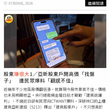
的好運可以傳給其他人，例如去抽盲盒的地方會幫忙苦惱的
繼續閱讀
07月04日, 2026
少女抽，通常都會中到她們想要的，有共享幸運的超能
力！」《金多寶》以農曆新年一場陰錯陽差的六合彩風波為
引，祖母堅持多年的幸運號碼終於中頭獎，卻因迷糊孫女錯
過下注，情急之下聯手電影片場同事，上演「假中獎」戲
碼，借來豪宅讓一家人歡喜入住，連多年的家族心結也有了
轉機。該片集聚金燕玲、古天樂與許冠文等多位重量級演
員，鍾雪瑩坦言以前就很喜歡金燕玲，這次演出祖孫很高
興：「雖然我們是一部開心賀歲片，但其實是關於失智症的
故事，看著金燕玲演出從記得到記不得的過程，能在現場能
近距離看前輩神級飆戲，真的覺得自己
賺很大
！」導演翁子
光以《踏血尋梅》、《風再起時》等沉鬱美學作品廣為人
知，首度挑戰賀歲喜劇，片場氣氛與以往截然不同，鍾雪瑩
股東
賺很大
1／亞昕股東戶開高價「找盤
透露：「我演的角色就是翁導演本人，一個喜歡拍片的人，
子」 遭民眾爆料「觀感不佳」
所以現場模仿的就是他，每天都看著他、觀察他，邊演邊告
訴自己我是翁子光。」台灣觀眾過去熟悉鍾雪瑩在《填詞
近幾年不少地區房價翻倍漲，就算現今房市景氣不佳，價格
L》、《看我今天怎麼說》中內斂演技，此次轉戰快節奏喜
也未見明顯修正。央行總裁楊金龍日前才剛勸「建商該讓
劇，需在短時間內大哭大笑，現場還有小孩跟狗，她說：
利」，不過近日卻有民眾向CTWANT爆料，深耕林口的上櫃
「我沒試過這麼多人一起拍喜劇，很多不可控的元素，但我
建商亞昕建設（5213）釋出「建商股東戶」，不只想高於