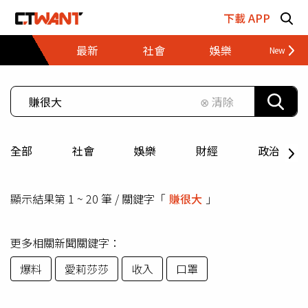
跳至主要內容區塊
下載 APP
最新
社會
娛樂
財經
⊗ 清除
全部
社會
娛樂
財經
政治
顯示結果第 1 ~ 20 筆 / 關鍵字「
賺很大
」
更多相關新聞關鍵字：
爆料
愛莉莎莎
收入
口罩