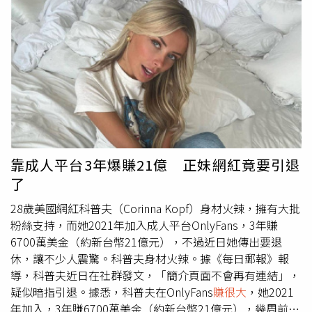
賃車業務等；和潤企業隸屬於和泰汽車（2207）旗下，
1999年成立，主要業務為汽機車貸款等。去年「山道猴子
的一生」影片掀起「先買後付」年輕人揹債，立委點名台股
上市的三家融資租賃公司中租-KY、和潤企業及裕融，而被
外界稱為「薯條三兄弟」。此外，還有另一家上市的租賃公
司日盛台駿（6958）。新青安炒熱房市引發連鎖效應，銀
行房貸水位吃緊，央行9月推出第七波信用管制重創房市投
資客信心，在民眾申請房貸審核放緩，引起民怨之際，多位
財委會立委赫然發現，原來還有一些中小型建商面臨銀行無
法迅速核貸時，可改向融資公司借款，恐衍生「高利貸、套
靠成人平台3年爆賺21億 正妹網紅竟要引退
利10％、買房成屋奴、建商養地炒房」等社會問題，要求金
了
管會納管。新青安房貸政策上路一年來炒熱房市，連帶的銀
行房貸金額水位也跟著拉警報。（圖／報系資料）立委王世
28歲美國網紅科普夫（Corinna Kopf）身材火辣，擁有大批
堅指出，依《銀行法》第72-2條規定，國銀公股行庫放款不
粉絲支持，而她2021年加入成人平台OnlyFans，3年賺
動產既然不得超過存款餘額的30％，結果卻在融資租賃公司
6700萬美金（約新台幣21億元），不過近日她傳出要退
這一端出現破口，形同規避《銀行法》房市信用管制，若流
休，讓不少人震驚。科普夫身材火辣。據《每日郵報》報
入不動產業，銀行應立即收回款項。王世堅憂心忡忡地說，
導，科普夫近日在社群發文，「簡介頁面不會再有連結」，
「融資租賃公司恐怕成為打炒房破口」，以我國銀行（含民
疑似暗指引退。據悉，科普夫在OnlyFans
賺很大
，她2021
營）貸放三大租賃業者（中租、和潤、裕融）的金額近
年加入，3年賺6700萬美金（約新台幣21億元），幾周前，