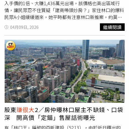
們的狗第三天就聽得懂Action，也是幸運的一部分。」她與
入手價的1倍、大賺1,436萬元出場，該價格也高出區域行
Edan在戲中是歡喜冤家，兩人對戲默契十足，鏡頭外同樣
情，讓民眾忍不住質疑「建商帶頭炒房？」家住林口的爆料
笑料滿點，她透露開拍前導演就先告訴她：「到時候現場會
民眾A小姐緩緩道來，她平時都有注意林口新推案，約莫半
有個同事一直會對妳獻殷勤，妳不一定要理他。」Edan收
年前，得知有個新建案將開案，她在網路平台留下想了解的
繼續閱讀
04月09日, 2026
到的訊息是「你們兩個是兩情相悅」，但彼此都不知道對方
訊息，於是建商亞昕建設的銷售業務即致電向她說明，但因
的指令，搞得Edan常常很惆悵，某次抱怨：「妳為什麼都
該案位置與她期待不符，最後作罷。直到今年3月初，該名
不給我戀愛的火花！」兩人講開才發現這一切都是導演故意
業務再度致電，告知亞昕在林口2年前交屋的「昕聯心」社
安排的效果。《金多寶》於香港上映後創票房佳績、觀眾好
區，有「股東戶」要賣，位置符合A小姐有興趣的區塊內，
評不斷，此次在台北電影節與台灣影迷見面，鍾雪瑩開心台
於是加了Line傳資訊給她。A小姐向CTWANT記者秀出手機
灣觀眾能喜歡，雖然這次一個人來，她也代替導演轉達接下
對話紀錄，雙方加上Line後，業務便傳送了「亞昕昕聯心」
來有機會來台拍攝影集或電影，希望到時能跟觀眾見面。值
的建案資料，以及欲出售的戶型，44坪低樓層戶含車位轉售
得一提的是，該片結尾主題曲由Edan演唱，歌詞是出自鍾
開價3003萬元，對方先強調了該價為「想實收的價格」，
雪瑩與同劇演員李尚正在拍戲空檔的計程車上即興填詞，除
隨後又表示，「但應該還有一些空間，應該單價60萬就可談
了演戲也展現作詞才華。
了，2900萬含車」。A小姐向熟識的房仲分享這個資訊，結
果實價登錄一調出來，讓她相當傻眼。根據實價登錄備註欄
顯示，該物件經過工程減價後，含車位實際交易總價為
股東
賺很大
2／房仲曝林口屋主不缺錢、口袋
1464萬元，換算當初入手價每坪不到30萬元。（圖／截自
深 開高價「定錨」售屋話術曝光
樂屋網）該物件於2019年預售時成交，目前已成屋2年。當
時含車位成交價1,857萬元，實價登錄同時也備註，2022年
有「林口王」稱號的亞昕建設（5213），由於近日釋出的