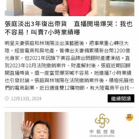
張庭淡出3年復出帶貨 直播開場爆哭：我也
不容易！叫賣7小時業績曝
明星夫妻張庭和林瑞陽淡出演藝圈後，把事業重心轉往大
陸，經營電商和房地產，曾傳出夫妻倆累積新台幣1200億
元身家，但2021年因旗下美容品牌出問題財產遭凍結。直
到2023年10月法院撤銷案件、財產解封後，張庭近期回歸
開直播帶貨，還一度當眾爆哭喊不容易，她連播7小時業績
也引發討論。張庭與林瑞陽在法院撤銷案件後，積極拓展他
們的電商副業，近日適逢雙12購物節，有大陸電商平台找來
張庭直播帶貨，不過她不是賣自有品牌的保養品，而是賣廚
繼續閱讀
12月13日, 2024
房用品。綜合陸媒報導，張庭10日在直播上連續叫賣7小
時，吸引超過10萬網友朝聖，當日業績為人民幣267萬元
（約新台幣1194萬元）；即便張庭帶貨成績破千萬台幣，
卻被網友發現沒擠進平台前10名，人氣不如以往。除此之
外，有網友分享張庭早在9月就回到大眾眼前，開始直播有