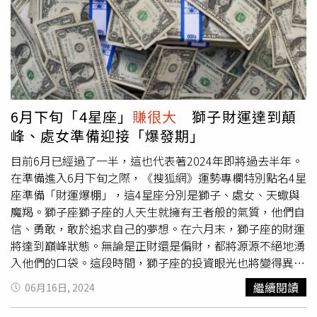
31條規定，意圖營利，從事生殖細胞、胚胎之買賣或居間介
「這種你要pua回去呀，反正之後也不會見了，給他氣到腦
紹者，處2年以下有期徒刑、拘役或科或併科新台幣20萬元
充血才爽」、「這面試官PUA大師耶」、「看到這種人被戳
以上100萬元以下罰金，針對有上述意圖業者，均依法辦
中腦羞就覺得好笑，原波心性強大很讚」。
理。國健署也說，另因該些招攬內容未曾提到出國捐贈生殖
細胞可能觸犯當地法律，以赴大陸地區捐卵為例，大陸地區
迄今禁止任何組織或個人，以任何形式募集捐卵者進行商業
化的捐卵行為，因此赴大陸地區捐卵是違反當地法律之行
6月下旬「4星座」
賺很大
獅子財運達到顛
為，又例如赴美捐卵，依規定應持醫療簽證進入美國，倘若
峰、處女準備迎接「爆發期」
持旅遊簽證卻從事醫療或工作，一樣是違法的行為，故民眾
應事先瞭解並遵守當地的相關法令規範，以免在不知情的狀
目前6月已經過了一半，這也代表著2024年即將過去半年。
況下觸法。
在準備進入6月下旬之際，《搜狐網》運勢專欄特別點名4星
座準備「財運爆棚」，這4星座分別是獅子、處女、天蠍與
魔羯。獅子座獅子座的人天生就擁有王者般的氣質，他們自
信、勇敢，敢於追求自己的夢想。在六月末，獅子座的財運
將達到巔峰狀態。無論是正財還是偏財，都將源源不絕地湧
入他們的口袋。這段時間，獅子座的投資眼光也將變得異常
敏銳，他們能夠準確地捕捉市場上的每一個商機，從而為自
繼續閱讀
06月16日, 2024
己創造更多的財富。此外，獅子座的人脈也將在這段時間發
揮巨大的作用，他們的朋友和合作夥伴將為他們帶來更多的