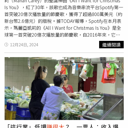
莉（Mariah Carey）的聖誕神曲《All I Want for Christmas
Is You》，紅了30年，該歌也成為音樂串流平台Spotify第一
首突破20億次播放量的節慶歌，獲得了超過800萬美元（約
新台幣2.6億元）的版稅。據TODAY報導，Spotify在本月表
示，瑪麗亞凱莉的《All I Want for Christmas Is You》是全
球第一首突破20億次播放量的節慶歌，自2016年來，它一
直是每年聖誕節全球排名第一的歌。這也讓人好奇，「聖誕
繼續閱讀
12月24日, 2024
女王」瑪麗亞凱莉每年賺多少錢？據告示牌雜誌估計，瑪麗
亞凱莉在2022年的串流媒體收入達270萬至330萬美元（約
新台幣8830萬到1億多），這不包括其他豐厚的收入，如電
視台的聖誕特別節目。專家表示，這金額其實很難估，主要
是瑪麗亞凱莉的音樂品牌和歌曲發行商合約細節沒公開。伯
克利音樂學院教授霍華德（George Howard）說，該首歌
是一台賺錢機器，估計總收入為400萬美元（約新台幣1.3億
元）。娛樂和智慧財產權律師芝（Natasha Chee）指出，
「無論如何，這都是一大筆錢。」據The Georgia Sun報
導，瑪麗亞凱莉的歌在Spotify賺超過800萬美元（約新台幣
2.6億元）的版稅，而緊追在後的是渾合唱團的《Last
Christmas》，收入為670萬美元（約新台幣2.1億元）。也
「這行業」低調
賺很大
？ 一票人：收入爆