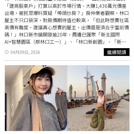
7月「雙方簽立工程減帳單393萬，實際交易總價變更為
「建商股東戶」打算以高於市場行情、大賺1,436萬元價差
1464萬」，意思就是，屋主現在想賺1,436萬元出場。其中
出場，被民眾爆料質疑「帶頭炒房？」房仲業者觀察，林口
車位價格從入手的190萬元，漲到250萬元；扣除車位後的
屋主不只口袋深，對房價期待值也較高，「但此時想賣社區
平均單價60萬元，不僅是入手價的翻倍，同時也高於市場行
高價有難度，建議真心想賣的屋主，出價還是須合乎當前價
情。根據樂屋網顯示，該社區平均成交單價為39.44萬元，
碼！」林口新市鎮開發逾20年，周邊已匯聚「新北國際
歷史最高價每坪62萬元，近一年成交均價56.99萬元。亞昕
AI+智慧園區（原林口工一）」、「林口新創園」、「新北
建設在林口不只推案，還有經營飯店和商場。此次高價銷售
影視城」、「國際媒體園區」與「郵政物流園區」等5大園
繼續閱讀
04月09日, 2026
惹議的「亞昕昕聯心」股東戶，就正好位在亞昕所經營的昕
區，吸引大量就業人口進駐。根據新北市民政局統計，近十
境廣場旁。（圖／CTWANT攝影組）於是A小姐便向亞昕業
年林口人口大增近4成，目前設籍約14萬人；財政部最新數
務提出股東戶雙倍開價的疑問，業務則回應，「若現在60萬
據也顯示，林口區平均家戶年收入更突破百萬大關，達
買，我是覺得可以的，在扶輪公園旁，前段位置，單價也優
107.8萬元，超越南港、僅次於台北市信義區，位居新北之
於寓邸均65萬」。而她所指的「寓邸」，則是目前亞昕在林
首。爆料民眾A小姐表示，亞昕業務今年3月向她推銷「亞昕
口另一預售案「亞昕．寓邸」。若仍覺得價格高，業務也有
昕聯心」的低樓層「股東戶」，預售入手價為1464萬元，
備案，再推了亞昕另一個即將交屋的案子「亞昕昕銀座」，
扣除車位190萬元，換算每坪單價不到30萬元；目前該物件
強調價格不會堅持60萬元，因有對保的時間壓力，可以協助
已成屋2年，現在開價3003萬元，想以2900萬元成交，每坪
爭取每坪55萬元的機會。亞昕在林口長期深耕又被稱為「林
想賣60萬元，房價幾乎翻了1倍，車位價也漲到250萬元。
口王」。圖為亞昕集團總裁姚連地（左）與董事長姚政岳
而根據樂屋網顯示，該社區平均成交單價為39.44萬元，歷
（右）父子檔。（圖／報系資料庫）亞昕成立於1993年，
史最高價每坪62萬元，近一年成交均價56.99萬元。A小姐