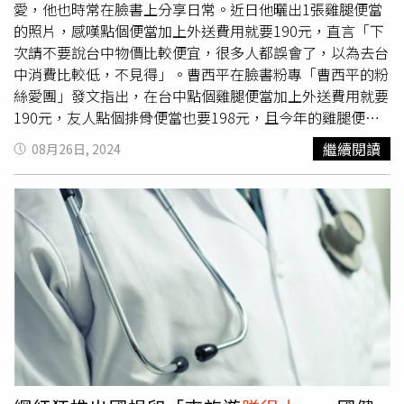
瓜一臉害怕，沿途都拿著佛珠不肯鬆手，笑虧像是在演越野
愛，他也時常在臉書上分享日常。近日他曬出1張雞腿便當
探險電影。
的照片，感嘆點個便當加上外送費用就要190元，直言「下
次請不要說台中物價比較便宜，很多人都誤會了，以為去台
中消費比較低，不見得」。曹西平在臉書粉專「曹西平的粉
絲愛團」發文指出，在台中點個雞腿便當加上外送費用就要
190元，友人點個排骨便當也要198元，且今年的雞腿便當
幾乎都是破百元了，可能有人說還是有便宜的選項，但也是
繼續閱讀
08月26日, 2024
看在哪裡，只有少數店家低於100元。曹西平曬出一張雞腿
便當的照片。（圖／臉書 曹西平的粉絲愛團）曹西平說，
下次請不要說台中物價比較便宜，很多人都誤會了，以為去
台中消費比較低，但也不見得，「不出門不知道物價，出了
門就知道物價在哪裡，餓了你還是要吃飯，那就要更認真去
工作、認真掙錢」。此文一出，便引起網友共鳴，留言表示
「真的，我上來新北之後覺得物價還比中部便宜」、「台中
吃的不會比雙北便宜」、「我覺得有些店家漲價，真的漲得
非常不合理，有時還偷偷雞腿縮水，以為消費者都不知道，
菜色也沒比較好，依舊是便宜的菜而已，實在是
賺很大
」、
「外送都是這種價位很合理，想要生活品質更好努力工作更
不能少，現在有工作做很幸福，至少能動還能了解外面的狀