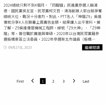
2024總統只剩不到4個月，「四腳督」民進黨參選人賴清
德、國民黨侯友宜、民眾黨柯文哲、鴻海創辦人郭台銘爭奪
總統大位，戰況十分激烈。對此，PTT名人「神龍Z9」吳達
偉就分享4人在臉書上買廣告金額，結果讓人出乎意料。據
了解，Z9吳達偉是機械工程師，綽號「Z9大神」、「Z9神
龍」等，曾任職於廣達與華碩，2020年以台灣民眾黨籍參
選板橋東區立法委員，2022年參選新北市議員（板橋
區），但均未當選。Z9在臉書專頁貼出4名總統候選人，最
繼續閱讀
09月27日, 2023
近90天內在臉書少買廣告的花費，他利用「花費追蹤」，比
較廣告商刊登社會議題、選舉或政治相關廣告的花費金額，
任何人只要輸入廣告商名字，均可以查詢。4名總統候選人
的臉書廣告花費。（圖／翻攝自Meta 廣告檔案庫報告）結
果顯示，第1名是賴清德，花費110萬台幣；第2名是侯友
宜，花費76萬台幣；第3名是郭台銘，花費9萬台幣；讓人
First
1
2
3
Last
意外的是，柯文哲花費為0元，一毛錢都沒花，Z9笑虧是
「窮鬼戰法無誤」。消息一出，引發網友議論紛紛，「我看
到阿銘的小氣戰法」、「網軍買一堆，就不需要買臉書廣告
了」、「蠻合理的，網路聲量低的，花錢買」、「這樣就代