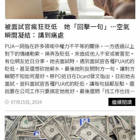
許可之人工生殖機構，國健署指出，依據我國《人工生殖
法》相關規定，只有經中央主管機關衛生福利部許可之人工
生殖機構才能實施人工生殖、接受生殖細胞之捐贈、儲存或
提供；選擇通過許可之人工生殖機構進行捐卵，由於機構的
被面試官瘋狂貶低 她「回擊一句」…空氣
人員、設施及設備上均符合相關規範，對於有意捐卵的民眾
瞬間凝結：講到痛處
也是一種安全保障。第三，捐卵不是賣卵，營養費不會依卵
子數計價，國健署提到，為避免精卵捐贈淪為商業買賣，及
PUA一詞指在許多領域中權力不平等的關係，一方透過以上
引發倫理爭議，我國《人工生殖法》已規定精卵應以無償方
對下的情緒勒索、操弄及貶低，來造成他人不安或被冒犯。
式捐贈；但考量捐贈人於捐贈過程必須接受相關檢查、醫療
有位網友近日分享，她去面試時，遇到面試官各種PUA式的
等措施，尤其是卵子捐贈者須接受排卵針劑和藥物及「取
貶低，甚至還想砍她薪水，最後她則反問對方一句，讓對方
卵」之侵入性手術，因此，不孕夫妻得委請人工生殖機構提
瞬間不知如何是好。原PO近日在Dcard發文指出，日前她去
供營養費或營養品予捐贈人，或負擔其必要之檢查、醫療、
面試，豈料面試官各種PUA式的貶低，講每句話都反駁，還
工時損失及交通費用，以補償捐卵者所費之時間及捐卵時所
說要在公司工作只要搞定她就好，最後還問「找工作也找一
產生的風險及不便，依我國規定，接受捐贈之不孕夫妻得委
段時間了吧，想必老公
賺很大
不用工作喔」，且還整整講了
繼續閱讀
07月15日, 2024
請人工生殖機構提供營養費、工時損失及交通費用，共計9
2次，不僅如此還一直說別部門的壞話，甚至想砍她薪水。
萬9000元以內金額。第四，出國捐精卵，小心觸犯法律，
而原PO也不是省油的燈，看面試官怨念那麼深，她最後則
國健署提醒，近年來，在媒體或社群網路平台上偶有出現貼
多加個問題「妳在這邊工作開心嗎？」對方聽了瞬間不知如
文招攬民眾出國捐卵賺取營養金，招攬內容大肆宣揚順道出
何是好有些愣住，講完後就加強PUA，讓原PO不禁直言
國旅遊，還可兼賺高額營養金，依據我國《人工生殖法》第
「講到她痛處了！」此文一出，便引起熱議，網友紛紛留言