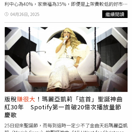
利中心為40%，家樂福為35%，即便是上架費較低的好市
多，也仍需支付低於30%的費用。這些費用對品牌商而言，
繼續閱讀
04月26日, 2025
是一筆不小的負擔。游庭皓進一步指出，除了高額上架費，
品牌在上架後仍須負擔運輸、上下架作業，甚至連滯銷報廢
品都需自行回收處理。這些額外的人力與物流成本，讓許多
品牌不敢大量鋪貨，擔心賣不完還要自掏腰包善後，「為什
麼很多在全聯，賣得好的本土鮮奶，常常又貴又快沒貨？因
為品牌不想鋪太多，怕賣不完又得自己收回」。貼文曝光
後，在網路上引發熱烈討論，不少網友直言，「全聯的成本
又高，又是寄售不買斷，還要自行配送，從品牌的角度根本
沒多少利潤，自然不願意多賣了」、「掌握通路就能掌握市
場」、「中間商真的
賺很大
，難怪物價這麼高」、「50%的
通路費太誇張，根本是剝削」、「難怪小老百姓永遠得承擔
高物價壓力」。
版稅
賺很大
！瑪麗亞凱莉「這首」聖誕神曲
紅30年 Spotify第一首破20億次播放量節
慶歌
25日迎來聖誕節，而每到這時一定少不了金曲天后瑪麗亞凱