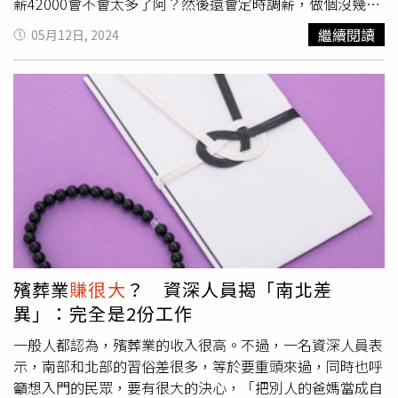
力的人物，這些人物將為他們的財富增長提供強大的助力。
薪42000會不會太多了阿？然後還會定時調薪，做個沒幾
摩羯座的人也將在這段時間更加註重理財和投資，通過合理
年，大多平均都有個5－6萬，是不是給太多了阿？明明做的
繼續閱讀
05月12日, 2024
的規劃和佈局，為自己的未來打下堅實的財富基礎。
事情跟咱全X差不多，薪水卻不到三萬，聽說同業家X福起薪
都32000了，真的很可惡，憑什麼一樣的事情，寇斯摳的員
工可以領那麼高的薪水？」貼文引發討論，不少網友留言
「你要有關係才能進的去」、「好像很難進去」、「人家是
美商」、「外商啊，台企你要期待什麼」、「你實際去做一
次就知道為什麼」、「全聯也
賺很大
好嗎？至於員工福利，
這就是台企和外商的差別」、「美商累，卻讓你覺得值得；
台資可混，但真的沒有前途」、「本土的待遇太爛」。不
過，也有知情人士透露，「好市多所有員工都是從三個月臨
時工開始，三個月後才有公告有沒有『兼職缺』，有的話你
們這些臨時工去競爭，順利留下來你只是『兼職』，有沒有
正職缺，一個蘿蔔一個坑，沒有人離職或調大陸或新開店就
殯葬業
賺很大
？ 資深人員揭「南北差
不會有正職缺。兼職缺玩法就很多了，最低保障一星期給24
異」：完全是2份工作
小時而已，然後慢慢跳檻，滿工時累計滿1040小時會跳一
檻，跳到頂大概十檻吧，封頂的隔一年才有年終，如果每個
一般人都認為，殯葬業的收入很高。不過，一名資深人員表
階段都很順利，從臨時工到正職，要領到年終要待七年」。
示，南部和北部的習俗差很多，等於要重頭來過，同時也呼
籲想入門的民眾，要有很大的決心，「把別人的爸媽當成自