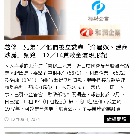
關護膚、日常保養或健身等內容，直到12月初才開始帶貨。
但張庭5日直播賣化妝品，業績僅人民幣159萬元（約新台
幣711萬元），與之前隨便帶貨都有千萬甚至上億成績差很
大。張庭直播時一度爆哭，直言她有家庭也是過得不容易。
（圖／翻攝自微博）還有網友上傳張庭在直播時爆哭的影
片，她話說一半突然哽咽，馬上眼淚潰堤，「從一開場我情
緒就不好了，但是我是個演員，我是個公眾人物，我要不克
薯條三兄弟1／他們被立委轟「淪屋奴、建商
制情緒，我今天能坐在這裡嗎？每個人都有家庭，我也有家
炒房」幫兇 12／14貸款金流現形記
庭，我也不容易啊。你們也有小孩，我每一天..我禮拜六也
想休息，我播完了之後，隔天早上都站不起來。」一連串掏
國人喜愛的北海道「薯條三兄弟」近日成國會及台股熱門話
心掏肺的告白，卻遭網友批「假哭」、「大家賺錢才不容
題。起因是立委點名中租-KY（5871）、和潤企業（6592）
易」。張庭和林瑞陽因為旗下美容品牌出事，形象跌若谷
及裕融（9941）向銀行取得低利貸款，轉手間接放款給建
底，夫妻倆消失大陸網上多年。事實上在出事前，張庭和林
商賺高利，恐成打房破口，被形容成了「薯條三土匪」。此
瑞陽靠著經營微商後
賺很大
，更從不掩飾自己很有錢，還大
事，已引來金管會、財政部等相關調查，報告將於12月14
方透露「錢多到花不完」，讓網友對他們的看法很兩極，有
日出爐。中租-KY（中租控股）旗下的中租迪和，成立於
人欣賞他們有經商頭腦，但也有不少人討厭他們開轟像是在
1977年，可說是台灣老牌融資公司，主要業務企業融資貸
斂財。
款、租賃車業務、分期付款買賣、貿易及應收帳款收買業
繼續閱讀
12月08日, 2024
務，以兩岸三地、亞洲市場為主。裕融為裕隆集團旗下的公
司，成立於1990年，主要提供中古車貸款、汽車融資、租