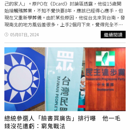
己的家人」。原PO在《Dcard》討論區透露，他從15歲開
始接觸殯葬業，不知不覺快要8年，應該已經得心應手，但
現在又重新學葬儀。由於某些原因，他從台北來到台南，發
現南北的地方風俗差很多，上手2個月下來，覺得完全不是
同一份工作。不過，原PO認為理念都是一樣的，都希望離
繼續閱讀
05月07日, 2024
開人世間的逝者，可以順利前往該去的地方，對人世間不需
要有罣礙和留戀，人世間的親人好友會好好照顧好自己。對
於外界很多人想進殯葬業，覺得收入很可觀，原PO坦言殯
葬業的入行門檻確實很低，肯吃苦就可以進來，但這個行業
不是能吃苦就可以做的，「餐點送錯可以重做，話說錯了可
以重說，包裹送錯可以重送，但人死了不會復活」，強調這
行業有一番成就，確實不只能溫飽，還能存錢買進口車，但
事情若做錯了，「死人沒辦法重來」，即使今天道歉，對方
也一定沒辦法接受。原PO提醒，若想從事殯葬業，麻煩要
做好決心，把別人的爸媽當成自己的爸媽對待，即使今天這
場沒賺多少錢，但自己的溫度不是用錢來衡量的，必須得抱
持著服務的熱忱。
總統參選人「臉書買廣告」排行曝 他一毛
錢沒花遭虧：窮鬼戰法