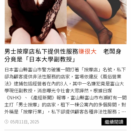
再來談。以此案來看，蕭志偉認為，屋主期望值高，需要再
無奈遇到緬甸大地震影響泰國房市，她坦言在強震後房市確
磨一下，碰到這種屋主，只能鼓勵買方勇於出價測試，房仲
實變差了。於是愛莉莎莎前陣子飛到全球房市最夯的杜拜勘
角度只能盡力溝通。亞昕回應指出，這戶因為家庭規劃不符
查，花了10天時間做出買房的決定。在影片中愛莉莎莎介紹
需求，委託仲介及業務銷售，該銷售業務提及股東戶名稱應
自己看上的3間房子，第1間是由杜拜當地知名建商艾靈頓
屬用詞不慎，會與仲介業及業務更正用詞。該名屋主（前員
（Ellington）於杜拜自貿區（DMCC）所蓋的唯一純住宅，
工）現在也不是亞昕集團的員工了。另外，該銷售業務係約
但她繳交意向金時慢了一步，早就被搶購一空，目前只能等
聘人員，非集團人員，因此用詞容易不慎，會請仲介加強教
待候補；第2間是當地第二大建商達馬克（DAMAC）與切爾
男士按摩店私下提供性服務
賺很大
老闆身
育訓練！至於開價，一切回歸市場機制，仲介參考市價訂的
西足球俱樂部（Chelsea）聯名所蓋的建案，價格為240萬
分竟是「日本大學副教授」
價格，如果沒有客戶買單，屋主開那麼高的價格也沒有用！
迪拉姆（約新台幣1933萬元），但她將與700人爭搶200個
受央行第七波信用管制影響，2025年林口交易量腰斬，房
名額，要等到26日才會知道結果。愛莉莎莎在泰國置產後，
日本富山縣富山市警方破獲一間打著「按摩店」名號，私下
價進入盤整修正期，年跌幅約2~4.8%，但因AI園區等產業
近期將與近700人爭取200個入住位於杜拜達馬克、切爾西
卻為顧客提供非法性服務的店家，當場依違反《風俗營業
支撐，表現相對新北其他蛋白區抗跌。（圖／林榮芳製表）
聯名的建案。（圖／翻攝自愛莉莎莎YouTube）第3間房子
法》逮捕包括經營者在內的3人，其中一名嫌犯竟是富山大
則是位於阿布達比的Yas Island，由當地第一大建商阿爾德
學現任副教授，消息曝光令社會大眾譁然。根據日媒
（Aldar）與華爾道夫酒店（Waldorf）聯名所蓋，售價更高
《NHK》、《產經新聞》報導，富山縣富山市布瀨町有一間
達約新台幣4800萬元，已經確定與朋友合資買下一間3房的
主打「男士按摩」的店家，租下一棟公寓內的多個房間，對
海景公寓。影片底下吸引許多網友熱烈討論，有的讚賞愛莉
外稱是「按摩行業」，私下卻提供顧客各種非法性服務；該
莎莎投資頭腦，也有不少人震驚她
賺很大
，「買了又買，愛
店家名為「富山メンズエステKOMOREBI」，從店家網站
繼續閱讀
05月11日, 2025
莉莎莎太猛了」、「從莎莎推出線上課程，就知道她很有賺
頁面顯示，有多位女員工可挑選，即便臉都被遮住，下方仍