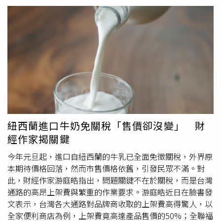
錢頭腦」、「好奇愛莉莎莎到底賺多少，讓她可以這樣一直
清楚寫下年齡、三圍和服務時間。該店自3年起就開始進行
置產」。
違法性服務，業者還祭出不同時段有各種優惠方案，像是上
午9時至下午3時屬折扣時段，標準服務120分鐘為2.1萬日
圓（約台幣4410元）；顧客選擇「近距離接觸」服務，120
分鐘則加價變成2.3萬日圓（約台幣4830元）。近年來該店
的月營收，就高達1000日圓（約台幣210萬元）。富山縣警
方近期接獲消息，在10日下午1時10分按摩店內有女員工正
在為男顧客提供性服務，警方當場將19歲女員工依違反《風
俗營業法》現行犯逮捕；後續況大追查後，今（11）日同應
依違反《風俗營業法》逮捕經營者39歲男子宮崎稔之，及參
與經營的49歲瀧谷弘，最令人詫異的是，瀧谷弘目前還是富
紐西蘭進口牛奶免關稅「售價卻沒變」 財
山大學副教授。目前警方並未透露2名經營者是否認罪，但
經作家揭關鍵
表示不排除該店部分營收可能流入「匿名‧流動型犯罪集
團」，懷疑有成員藉此牟利，將進一步深入調查資金流向，
今年元旦起，進口自紐西蘭的牛乳已全面免徵關稅，外界原
以及背後犯罪組織結構。
本期待價格回落，然而市售價格依舊，引發民眾不滿。對
此，財經作家游庭皓指出，問題關鍵不在於關稅，而是台灣
通路的高昂上架費與繁重的作業要求。游庭皓近日在臉書發
文表示，台灣各大通路對品牌商收取的上架費高得驚人，以
全家便利商店為例，上架費竟高達產品售價的50%；全聯福