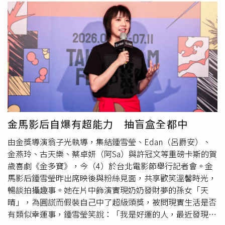
金馬影后自爆有超能力 抽盲盒全都中
由金獎導演翁子光執導，集結鍾雪瑩、Edan（呂爵安）、
金燕玲、古天樂、蔡卓妍（阿Sa）與許冠文等重磅卡斯的賀
歲喜劇《金多寶》，今（4）於台北電影節舉行記者會。金
馬影后鍾雪瑩昨出席映後與粉絲見面，共享歡笑溫馨時光，
暢談拍攝趣事。她在片中飾演實現奶奶發財夢的孫女「天
晴」，為圓謊而假裝自己中了超級頭獎，被問現實生活是否
有類似幸運事，鍾雪瑩笑說：「我是好運的人，最近發現我