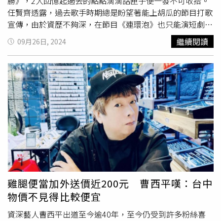
勝》，2人回憶起過去的點點滴滴話匣子便一發不可收拾。
經濟部，非屬金融業，但對於「向銀行界借錢再轉借給建
任賢齊透露，過去歌手時期總是盼望著能上胡瓜的節目打歌
商」「一般企業融資流向不動產」的情況，金管會主委彭金
宣傳，由於資歷不夠深，在節目《連環泡》也只能演短劇，
隆清楚指出，「此作法明顯不符原始貸款目的」，已要求銀
沒有唱單歌的機會，慶幸受到連環泡的導播，同時也是《百
行落實貸後管理，並儘速提出調查報告之外。彭金隆並允諾
繼續閱讀
09月26日, 2024
戰百勝》的製作人賞賜，讓任賢齊進入主持群，才有和胡瓜
努力今年年底前，公告指定融資租賃業納入《金融消費者保
一起合作的機會。隨後任賢齊請辭《百戰百勝》想認真在歌
護法》，僅是對其類似銀行的「行為」做出消費者保護規
手領域努力，胡瓜雖不捨但也暖心回覆，「如果不順利也沒
範、相關罰則等，仍屬過渡性質，仍需設立專法才能管理機
關係，永遠歡迎你回來！」一番話讓任賢齊感動至今。而九
構。
孔和任賢齊相識20多年，2人在演藝圈裡是知名的至親好
友，胡瓜開玩笑虧九孔靠模仿任賢齊賺了不少錢，九孔馬上
辯解：「因為他不在台灣！我要幫他宣傳」。任賢齊馬上爆
料曾經有一場眾星雲集的萬人演唱會邀請，但自己苦無檔期
沒辦法接演，便向製作單位推薦九孔，說他可以模仿任賢齊
唱歌，也因為九孔能模仿的型態多元，價碼也隨之提升，沒
想到對方豪邁答應，讓九孔開玩笑表示：「我算是很公
道！」九孔也帶胡瓜和任賢齊到自己買下的一大片土地，分
雞腿便當加外送價近200元 曹西平嘆：台中
享自己的夢想就是將這塊地打造成理想莊園，他在這邊蓋了
物價不見得比較便宜
一棟房子，期待退休後做個快樂的農夫。不過沿路雜草叢
生，樹叢茂密到看不見前方的道路，車子直直衝的速度讓胡
資深藝人曹西平出道至今逾40年，至今仍受到許多粉絲喜