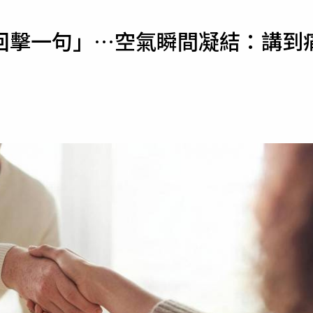
寵物
回擊一句」…空氣瞬間凝結：講到
運勢
運動
梅酒