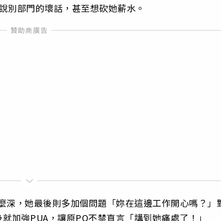
直說別部門的壞話，甚至想砍她薪水。
那麼深，她最後則多加個問題「妳在這邊工作開心嗎？」
就加強PUA，讓原PO不禁直言「講到她痛處了！」