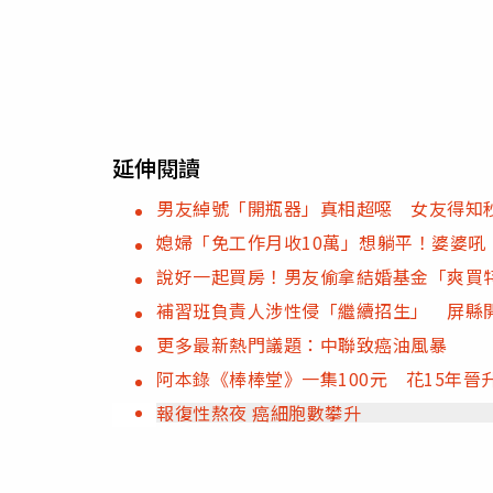
延伸閱讀
男友綽號「開瓶器」真相超噁 女友得知
媳婦「免工作月收10萬」想躺平！婆婆吼
說好一起買房！男友偷拿結婚基金「爽買
補習班負責人涉性侵「繼續招生」 屏縣開
更多最新熱門議題：中聯致癌油風暴
阿本錄《棒棒堂》一集100元 花15年晉
報復性熬夜 癌細胞數攀升