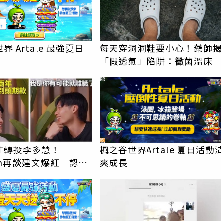
界 Artale 最強夏日
每天穿洞洞鞋要小心！藥師
「假透氣」陷阱：黴菌溫床
PR
才轉投李多慧！
楓之谷世界Artale 夏日活動
an再談建文爆紅 認
爽成長
楚他的價值」