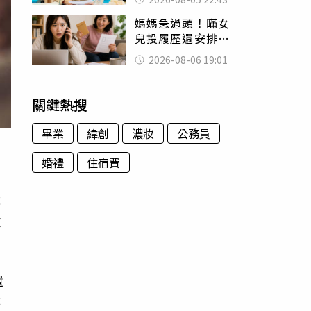
怒嗆：化妝有錯嗎
媽媽急過頭！瞞女
兒投履歷還安排面
試 她接來電當場
2026-08-06 19:01
傻眼
關鍵熱搜
畢業
緯創
濃妝
公務員
婚禮
住宿費
成
砍
還
作