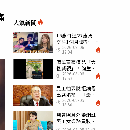
痛
人氣新聞
15歲倒追27歲男！
交往1個月懷孕 36
2026-08-06
歲當阿嬤故事曝光
17:04
億萬富豪遭兒「大
義滅親」！偷生子
2026-08-06
怕曝光 竟盜鄰居
17:53
身份辦假證落戶
員工怕丟臉拒讓母
出席婚禮 「最愛
2026-08-05
發錢老闆」震怒開
18:50
除：我看不起你
開會照意外變網紅
照！女公務員妝容
掀2千則留言 本人
2026-08-05 22:43