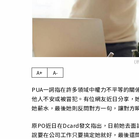
（示
A+
A-
PUA一詞指在許多領域中權力不平等的關
他人不安或被冒犯。有位網友近日分享，她
她薪水，最後她則反問對方一句，讓對方
原PO近日在Dcard發文指出，日前她去
說要在公司工作只要搞定她就好，最後還