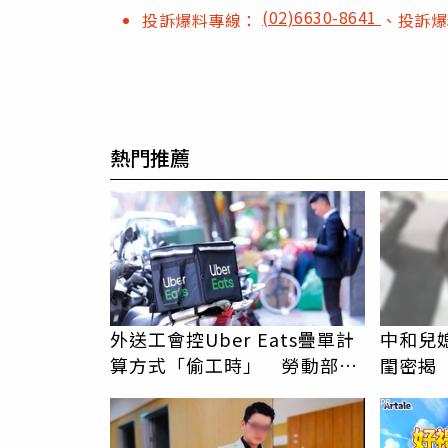
(02)6630-8641
投訴爆料專線：
、投訴
熱門推薦
外送工會控Uber Eats疊單計
中和兒
算方式「偷工時」 勞動部認
閨密揭
定違法
在老婆
PR