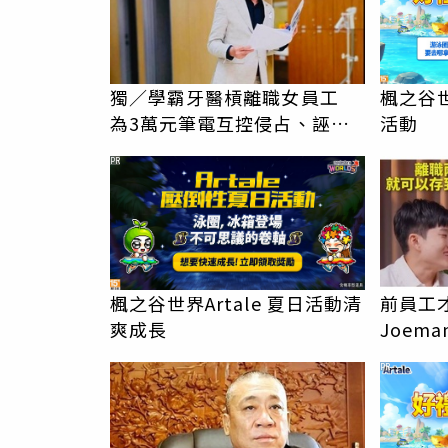
獨／學霸牙醫槓離職女員工
楓之谷世
為3萬元筆電互控侵占、誣
活動
告！他慘勝
PR
楓之谷世界Artale 夏日活動清
前員工
爽成長
Joem
「很清
PR