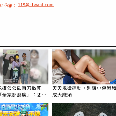
119@ctwant.com
爆料信箱：
PR
媳遭公公砍百刀致死
天天規律運動，別讓小傷累
「全家都惡魔」：丈夫
成大麻煩
時懷孕摔東西