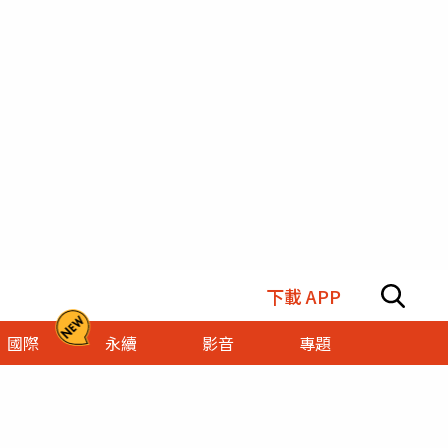
下載 APP
國際
永續
影音
專題