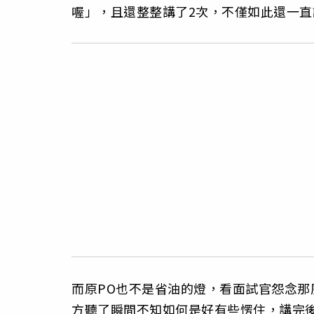
喔」，且還整整講了2次，不僅如此還一
而原PO也不是省油的燈，看面試官怨念
方聽了瞬間不知如何是好有些愣住，講完後