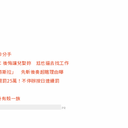
秒分手
：後悔讓兒娶妳 尪也逼去找工作
特斯拉」 先斬後奏超瞎理由曝
罰25萬！不停辦按日連續罰
升有殼一族
PR