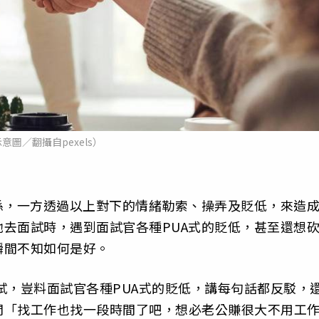
意圖／翻攝自pexels）
係，一方透過以上對下的情緒勒索、操弄及貶低，來造
去面試時，遇到面試官各種PUA式的貶低，甚至還想
瞬間不知如何是好。
面試，豈料面試官各種PUA式的貶低，講每句話都反駁，
問「找工作也找一段時間了吧，想必老公賺很大不用工