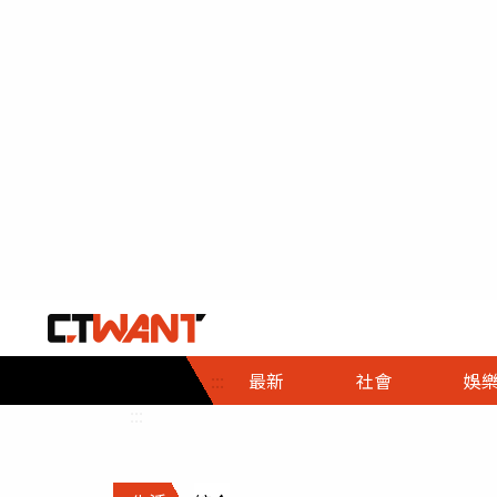
社會首頁
娛樂首頁
財經首頁
政
:::
最新
社會
娛
時事
即時
熱線
:::
直擊
大條
人物
調查
專題
３Ｃ