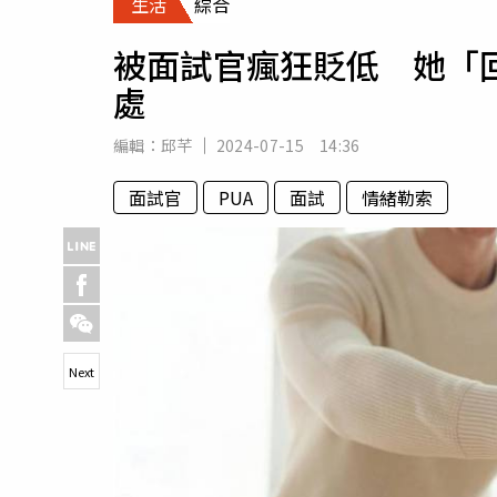
生活
綜合
人物
汽車
被面試官瘋狂貶低 她「
專欄
處
房產新勢力
編輯：
邱芊
2024-07-15 14:36
面試官
PUA
面試
情緒勒索
Next