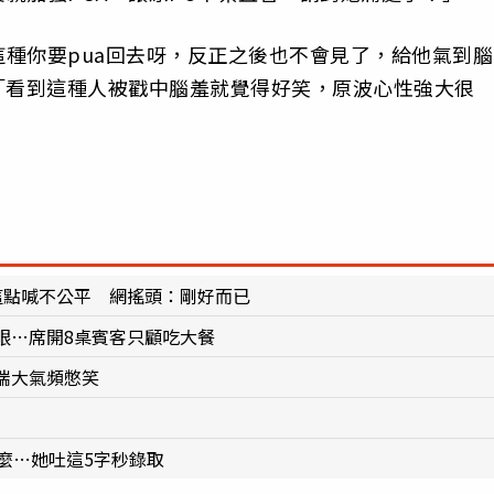
種你要pua回去呀，反正之後也不會見了，給他氣到腦
「看到這種人被戳中腦羞就覺得好笑，原波心性強大很
這點喊不公平 網搖頭：剛好而已
眼…席開8桌賓客只顧吃大餐
喘大氣頻憋笑
麼…她吐這5字秒錄取