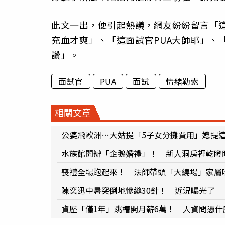
此文一出，便引起熱議，網友紛紛留言「這
充血才爽」、「這面試官PUA大師耶」、
讚」。
面試官
PUA
面試
情緒勒索
相關文章
公婆飛歐洲…大姑提「5子女分攤費用」媳提
水族館開辦「企鵝婚禮」！ 新人洞房裡乾瞪
喪禮全場跑起來！ 法師帶頭「大繞場」家屬
陳奕迅中暑突倒地慘縫30針！ 近況曝光了
資歷「僅1年」跳槽開月薪6萬！ 人資問憑什