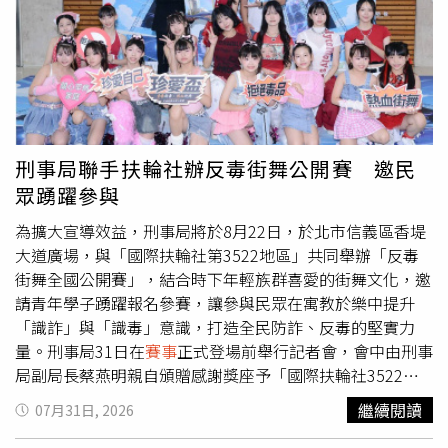
蓮的美好回憶帶回自己的城市，讓更多國際友人認識花蓮、
再次造訪花蓮。ICG選手夜訪東大門夜市，體驗花蓮夜市文
化與特色小吃。（圖／花蓮縣政府提供）花蓮縣旅館公會理
事長張琄菡指出，賽會期間每日接待超過1,800名國外選手
及隊職員，分別入住六處選手村及兩家裁判、貴賓飯店。她
指出，透過此次大型國際
賽事
，不僅提升旅宿業外語服務及
國際接待能力，也累積接待國際活動的實務經驗，為花蓮觀
刑事局聯手扶輪社辦反毒街舞公開賽 邀民
光產業奠定更深厚的國際競爭力。主辦單位也準備充滿花蓮
眾踴躍參與
特色的迎賓禮，包括象徵花蓮縣鳥朱鸝的紀念娃娃、低碳永
續概念水壺、可重複使用的盥洗用品，以及花蓮特色伴手
為擴大宣導效益，刑事局將於8月22日，於北市信義區香堤
禮，希望讓各國代表團一下飛機，就能感受花蓮的熱情與在
大道廣場，與「國際扶輪社第3522地區」共同舉辦「反毒
地特色。不少代表團抵達花蓮的第一晚便前往東大門夜市體
街舞全國公開賽」，結合時下年輕族群喜愛的街舞文化，邀
驗花蓮夜生活，品嚐原住民風味料理、炸彈蔥油餅、烤玉米
請青年學子踴躍報名參賽，讓參與民眾在寓教於樂中提升
及各式特色小吃。選手們對花蓮豐富的飲食文化讚不絕口，
「識詐」與「識毒」意識，打造全民防詐、反毒的堅實力
紛紛直呼「太好吃了！」、「非常美味！」，一邊品嚐美
量。刑事局31日在
賽事
正式登場前舉行記者會，會中由刑事
食、一邊與攤商及民眾熱情互動，透過夜市文化感受花蓮濃
局副局長蔡燕明親自頒贈感謝獎座予「國際扶輪社3522地
厚的人情味，也為即將展開的
賽事
留下美好的第一印象。各
區」，以示感謝其長期熱心公益、深耕犯罪預防宣導之精
繼續閱讀
07月31日, 2026
國選手陸續抵達花蓮，完成報到並入住選手村，迎接2026
神；國際扶輪社亦於現場致贈「反毒教具」宣導素材予警政
國際少年運動會。（圖／花蓮縣政府提供）
單位，作為推展「識毒」教育之用。記者會更邀請專業舞蹈