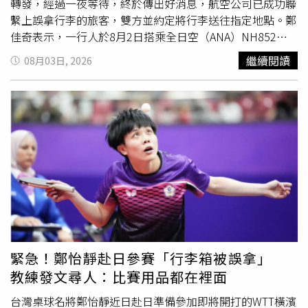
轉發，經過一夜等待，終於傳出好消息，航空公司已成功聯
繫上誤拿行李的旅客，雙方並約定將行李送往指定地點。鄭
佳奇表示，一行人於8月2日搭乘全日空（ANA）NH852航
班，從台北松山機場飛往東京羽田機場，抵達後才發現一名
繼續閱讀
08月03日, 2026
黃姓旅客誤拿了球隊的行李箱，由於箱內裝有重要比賽用
品，因此緊急在Threads發文，希望對方看到後能盡快聯
繫。貼文曝光後迅速引發關注，累積超過91萬人次瀏覽，並
吸引超過4萬人按讚。由於遲遲無法取得聯繫，鄭佳奇當天
深夜再度更新近況表示，航空公司已協助撥打電話聯絡該名
黃姓旅客，但對方一直沒有接聽，也尚未領回自己的行李
箱，讓團隊相當焦急，只希望能儘快尋回行李，不影響接下
來的
賽事
準備。所幸事件在隔天上午有了進展。鄭佳奇9時
許再度發文指出，航空公司已於上午10時多順利聯繫上對
方，並預計盡快將行李送至指定地點。她也特別向所有協助
轉發貼文、提供建議及以日文留言的網友表達感謝。鄭佳奇
寫道，「謝謝廣大的森（脆）友們發揮強大的力量幫忙擴
緊急！鄭怡靜赴日參賽「行李箱被誤拿」
散！今天上午10點多，航空公司已經順利與對方取得聯繫，
教練發文尋人：比賽用品都在裡面
預計會儘速於上午協助將行李送至指定地點。」她表示，抵
達日本後忙著處理各項事情，直到現在才有時間向大家道
台灣桌球名將鄭怡靜近日赴日準備參加即將開打的WTT橫濱