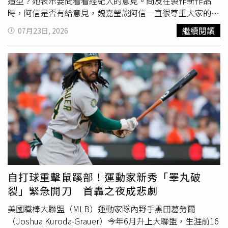
已達103.8億歐元，持續成為全球遭歐盟反壟斷裁罰金額最
造型？她表示要問看看經紀人的意見。問及在製作新作品
高的科技企業之一。歐盟反壟斷主管里貝拉（Teresa
時，阿信是否有給意見，魏嘉瑩說阿信一直很尊重大家的想
Ribera）表示，執法機關將持續依法執行相關規定，維護市
法，「信哥很早以前就有給我一個原則，就是要好聽，代表
繼續閱讀
07月23日, 2026
場公平競爭。歐盟科技主管亨娜．維爾庫寧（Henna
無論做什麼樣的更動，只要讓人滿意就好。」先前在大巨蛋
Virkkunen）也指出，《數位市場法》目的在於防止大型數
演唱會上，阿信被陳綺貞抱怨回訊息很慢，魏嘉瑩則透露阿
位平台濫用市場支配地位，建立更公平的數位市場環境。外
信曾經最長一周才回她訊息，但她不敢打電話打擾對方，笑
界也關注，此次裁罰恐進一步升高美國與歐盟之間的科技與
說：「看運氣，沒有被回就自己想辦法。」魏嘉瑩至美國錄
貿易摩擦。美國總統川普先前曾多次批評歐盟對美國科技企
音，還朝聖了世足賽。（圖／相信音樂提供）魏嘉瑩為了新
業祭出高額罰款，並表示可能以關稅措施回應，美國國會也
作品至美國舊金山錄音，並造訪了知名的惡魔島，她分享：
持續關注歐盟對美國科技公司的監管措施。此次裁決也是
「原本是一個監獄，有開放給遊客進去，房間真的很小，沒
《數位市場法》正式施行後，歐盟第三度對大型科技平台祭
有任何隱私可言，內心受到震撼。」雖然在監獄心情很沉
出重大裁罰。在蘋果與Meta之後，Google也成為最新遭處
重，但走一走就發現賣周邊的商店，讓她有點出戲。她還在
分的科技企業，未來歐盟對大型數位平台的監管力道，以及
美國乘坐了無人駕駛的車子，要上去門會自己打開，讓她覺
美歐雙方在科技政策上的互動，仍備受市場關注。
得非常新鮮。除了錄音，魏嘉瑩還特別朝聖了世足賽，公司
同事都超級羨慕，她也笑說：「我都羨慕我自己了。」那場
自打球重擊鼠蹊部！運動家新秀「睪丸破
比賽是奧地利對上約旦，剛好約旦是首度參加世足賽，魏嘉
裂」緊急開刀 首轟之夜成悲劇
瑩便決定支持約旦，「結果就輸了，我回去檢討一下。」她
也對本屆
賽事
爆紅的挪威球員哈蘭德印象深刻，覺得對方的
美國職棒大聯盟（MLB）運動家隊內野手黑田葛勞爾
各種迷因圖很有趣。
（Joshua Kuroda-Grauer）今年6月升上大聯盟，生涯前16