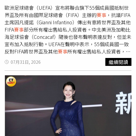
過開發 AI 解決方案回應解決現實挑戰，晉級決賽的隊伍將
歐洲足球總會（UEFA）宣布將聯合旗下55個成員國抵制世
向由 Sea 與 OpenAI 的資深技術主管組成之評審團展示其創
界盃及所有由國際足球總會（FIFA）主辦的
賽事
，抗議FIFA
新成果與應用構想。 本次
賽事
將由 OpenAI 提供總價值 5
主席因凡提諾（Gianni Infantino）傳出有意將世界盃及其他
萬美元（約新台幣 150 萬元）的 OpenAI API Credits，協助
FIFA
賽事
部分所有權出售給私人投資者。中北美洲及加勒比
得獎團隊持續進行產品開發與概念驗證；前五名團隊所有成
海足球協會（Concacaf）隨後也發布聲明表達反對，但並未
員皆可獲得 ChatGPT Pro 一年使用資格。台灣場結束後，
宣布加入抵制行動。UEFA在聲明中表示，55個成員國一致
Sea 與 OpenAI 亦持續將黑客松系列
賽事
拓展至越南、印
反對FIFA將世界盃及其他
賽事
所有權出售給私人投資者，強
尼、馬來西亞及泰國，為亞太地區更多開發者提供學習、開
調世界盃是全球球員、國家隊及球迷數十年共同建立的足球
繼續閱讀
07月31日, 2026
發及運用 AI 創新的機會。報名資訊：●報名日期：即日起
傳承，「世界盃不是待售商品」。UEFA批評相關提案是在
至 2026 年 8 月 26 日●入選通知日期: 2026 年 9 月 1 日●
未公開的情況下秘密規劃，甚至差點未經充分諮詢就獲得批
活動時間：2026 年 9 月 12 日（星期六）09:00 - 21:30●活
准，形容此舉「不負責任且毫無正當性」，更直指這是FIFA
動地點：台北國際會議中心（TICC）更多活動資訊及報名方
領導層的「失職」。UEFA警告，一旦私人投資者取得FIFA
式，請參閱官方活動網站，活動資訊以網站為準：
賽事
所有權，未來包括國際賽程、賽制及足球發展方向等重
https://shopee.tw/m/seaxopenai-hackathon-tw
大決策，都可能以投資人及股東利益為優先，而非足球運動
本身，因此表明，在FIFA完全撤回提案，並提出具法律約束
力的保證、不再推動
賽事
私有化之前，將持續抵制所有FIFA
賽事
。另一方面，中北美洲及加勒比海足球協會也召開緊急
會議討論此事，表示會員協會對於提案缺乏正當程序、審查