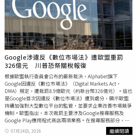
外，也可轉播大型運動
賽事
及重要活動，成為旅客聚集的新
江志豐去年開始身體頻出狀況，日前才因右眼視網膜破裂動
亮點。此外，商場還將引進全球精品大鐘，延續並升級現有
手術，坦言因為太專注投入創作，耗眼過量，導致右眼忽然
北車大廳整點報時特色，同時在公共空間及廁所導入AI智慧
看不到，「當時在海外演出，我只能忍剩左眼而視，拖一週
導引系統，提升旅客便利性與整體服務品質。新光三越先前
直到返台，立即就醫，醫生驚訝我怎能忍到返台才就醫。」
表示，未來將以台北車站為核心據點，配合台北西區門戶計
目前右眼已開刀完成，待恢復後，下週將動左眼手術，醫生
畫發展，串聯南西商圈與台北站前商圈，並結合集團近450
再三叮囑一定要全面休息，他也全力配合醫囑。郭婷筠自選
萬會員生態圈、智慧零售科技及軟硬體升級，引進更多元的
秀比賽脫穎而出，參加過無數比賽的她表示以前比賽時最怕
餐飲、零售、藝術文化及潮流品牌，打造兼具交通、購物、
就是感冒來亂，「記得有幾次比賽，聲音狀況都不好，比賽
Google涉違反《數位市場法》遭歐盟重罰
休憩與文化功能的「城市客廳」，讓台北車站成為展現台灣
當中真的出現破音，那段時間真是身心煎熬，也曾經在舞台
326億元 川普恐祭關稅報復
新國門形象的重要商業地標。
上表演的時候，因為監聽器太小聲，但我唱很大聲又用力，
瞬間在舞台上破音，真是太尷尬了，我就自嘲的跟大家坦言
根據歐盟執行委員會公布的最新裁決，Alphabet旗下
這可是貨真價實的現場演唱！」而去年在第二屆閩歌賽進入
Google因違反《數位市場法》（Digital Markets Act，
世界12強的林語菲，代表台灣在世界舞台上跟許多兩岸及海
DMA）規定，遭裁罰8.9億歐元（約新台幣326億元）。這也
內外熱愛閩南語歌的朋友交流，林語菲表示除了滿滿的感動
是Google首次因違反《數位市場法》遭到處分，顯示歐盟
之外，更看到閩南語歌的多元與無限可能，閩南語歌一樣可
持續加強對大型數位平台的監管，並要求企業改善市場競爭
以在世界舞台發光發熱，對於今年的
賽事
更加的期待，歡迎
機制。歐盟指出，本次裁罰主要涉及Google搜尋服務及
更多熱愛閩南語歌曲的朋友，一起來參與。林語菲代表台灣
Google Play應用程式商店兩項業務。在搜尋服務部分，歐
與各國歌手交流閩南語歌。（圖／菲常動人音樂文創提供）
盟認定Google利用搜尋引擎的市場優勢，在搜尋結果中優
繼續閱讀
07月24日, 2026
先呈現自家提供的購物、飯店、交通及體育
賽事
等服務，使