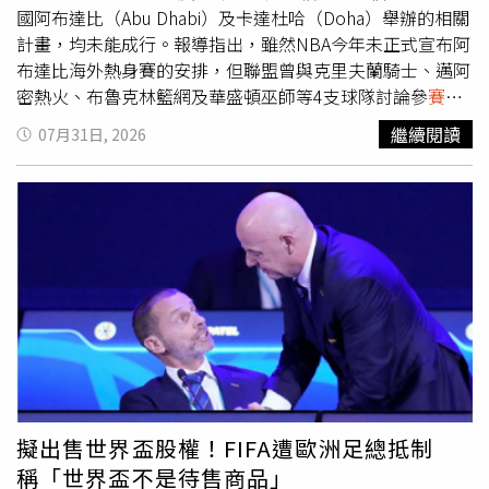
用。蝦皮購物計畫將 ChatGPT for Business 導入賣家生態
國阿布達比（Abu Dhabi）及卡達杜哈（Doha）舉辦的相關
圈，協助符合資格的中小賣家運用 AI 技術生成高品質商品
計畫，均未能成行。報導指出，雖然NBA今年未正式宣布阿
資訊與行銷內容、優化客服流程，以及自動化日常營運作
布達比海外熱身賽的安排，但聯盟曾與克里夫蘭騎士、邁阿
業。賣家亦將可獲得 ChatGPT for Business 試用資格、資
密熱火、布魯克林籃網及華盛頓巫師等4支球隊討論參
賽事
源導入、培訓課程及最佳案例分享，協助其更有信心地運用
宜。此外，NBA也曾研究首次將熱身賽移師卡達杜哈，其中
繼續閱讀
07月31日, 2026
AI。蝦皮購物母公司Sea攜手OpenAI舉辦「黑客松亞太區系
一項方案為兩支球隊在同一次中東行程中，分別於杜哈及阿
列賽」，台灣站將於2026年9月12日在台北國際會議中心
布達比各進行一場比賽。不過，相關計畫最終未正式定案，
（TICC）登場。(圖片提供／蝦皮購物)OpenAI 國際業務主
也未曾對外公布。儘管今年中東海外熱身賽遭取消，今年1
管 Oliver Jay 表示：「開發者是推動 AI 應用落實於真實世
月NBA仍宣布延長與阿布達比文化暨觀光部的合作關係，消
界的重要力量。台灣在 Codex 的採用與使用活躍度方面，
息人士表示，未來仍會在阿布達比安排NBA熱身賽。至於卡
已躋身全球前十大市場，展現出台灣開發者的堅實實力與熱
達方面，NBA也有意在未來重新評估舉辦
賽事
的可能性，但
情。此次與 Sea 攜手，首度將亞太區黑客松系列
賽事
帶到台
由於中東衝突尚未平息，目前沒有明確的時程。根據聯盟規
灣，我們期待與在地開發者社群建立更緊密的連結，為台灣
劃，2027年FIBA世界盃將於明年8月在杜哈舉行，NBA原本
人才創造更多機會，運用 Codex 進行開發、彼此交流學
也希望安排一場熱身賽作為賽前宣傳活動之一。另一方面，
習，並打造解決真實世界挑戰的創新方案。我們很高興能支
國際賽車運動也受到區域局勢緊張的影響。世界一級方程式
持台灣新一代AI 開發者，並期待見證他們的創新成果。」本
賽車（Formula 1，F1）日前宣布，原先延期的巴林大獎賽
次黑客松開放具備 AI 開發工具實作經驗的開發者報名參
將改至馬來西亞舉辦，而卡達及阿布達比分站是否如期舉
擬出售世界盃股權！FIFA遭歐洲足總抵制
與。參賽團隊將運用OpenAI Codex 進行開發，並接受
行，目前仍待進一步決定。
稱「世界盃不是待售商品」
OpenAI 亞太區及 Sea技術團隊的專業指導。參賽團隊將透