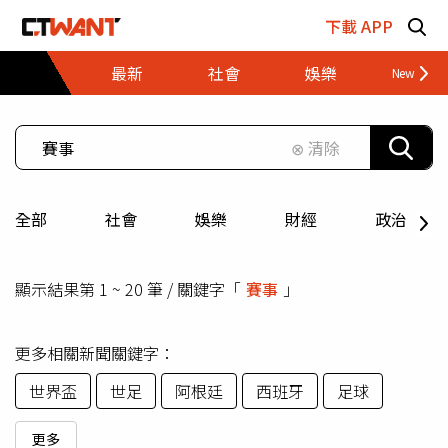
跳至主要內容區塊
下載 APP
最新
社會
娛樂
財經
⊗ 清除
全部
社會
娛樂
財經
政治
顯示結果第 1 ~ 20 筆 / 關鍵字「
賽事
」
更多相關新聞關鍵字：
世界盃
世足
阿根廷
西班牙
足球
更多