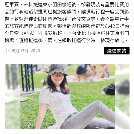
謝，「謝謝每一位幫忙轉發、提供方法的朋友，也特別感謝
冠軍賽，未料抵達東京羽田機場後，卻發現裝有重要比賽用
熱心脆友協助以日文留言，我們真的非常感恩！」鄭怡靜今
品的行李箱疑似遭同班機旅客誤領，讓備戰行程一度受到影
早找回行李。（圖／翻攝自鄭怡靜IG）針對有網友建議公開
響。教練鄭佳奇隨即透過社群平台發文協尋，希望誤拿行李
行李上的姓名貼，以利更快找到失主，鄭佳奇也回應，主要
的旅客能儘速出面聯繫。鄭怡靜與教練鄭佳奇於8月2日搭乘
是基於個人資料保護考量，「我們不能因為一時焦急，就公
全日空（ANA）NH852航班，自台北松山機場飛往東京羽田
開他人的個人資訊。」她也認為，對方應只是行程匆忙，一
機場。班機抵達後，兩人在領取托運行李時，發現存放比賽
時疏忽未確認姓名，並非刻意拿錯，待順利取回行李後，也
器材及相關用品的行李箱不見蹤影，研判可能遭同班機乘客
繼續閱讀
08月03日, 2026
會再向大家報平安。稍早，鄭怡靜也親自發文感謝網友們的
誤拿。為盡快尋回行李，鄭佳奇第一時間在Threads發文表
幫忙，「今天日本時間上午11點多，我已經順利拿回行李箱
示，誤拿行李者疑為搭乘同班機的黃先生或黃小姐，並指出
了！教練也跟我說：「臺灣森（脆）友的力量真的不是蓋
行李箱內裝有重要比賽用品，希望對方看到訊息後能盡快與
的！」她也藉此提醒大家，出國領取行李時，記得多看一眼
團隊聯繫，以免影響後續
賽事
安排。直至2日晚間10點多，
行李箱上的姓名貼紙，「如果遇到和我一樣的情況，也要第
鄭佳奇更新進度稱對方的行李也尚未領回，航空公司幫忙協
一時間向航空公司反映，並持續確認處理進度。人在旅途
助撥打對方電話也未接通，讓他們很焦急。貼文曝光後，吸
中，肯定沒有人希望發生這樣的事情，相信對方也不是故意
引不少網友轉發協尋，「天啊學姊的行李箱！要打橫濱冠軍
拿錯的。」 在 Instagram 查看這則貼文 從 Instagram 分享
賽了，拜託誤拿的人趕快出現，演算法幫幫忙」、「我不想
的貼文
往壞的想，但會不會是被某國收買，刻意為之的」、「報警
或許有用」、「橫濱冠軍賽欸，這事態是不是可以外交部介
入一下了啊，對方總不可能住宿留的個資也是亂寫？」