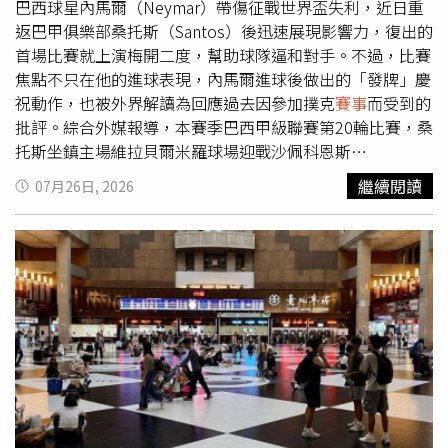
巴西球星內馬爾（Neymar）帶傷征戰世界盃失利，近日重
返巴甲俱樂部桑托斯（Santos）後迅速展現影響力，復出的
首場比賽就上演梅開二度，幫助球隊逼和對手。不過，比賽
焦點不只在他的進球表現，內馬爾進球後做出的「發牌」慶
祝動作，也被外界解讀為回應過去因參加撲克
賽事
而受到的
批評。綜合外媒報導，本賽季巴西甲級聯賽第20輪比賽，桑
托斯坐鎮主場維拉貝爾米羅球場迎戰沙佩科恩斯
（Chapecoense）。身披隊長袖標的內馬爾獲得先發機
繼續閱讀
07月26日, 2026
會，並踢滿90分鐘。比賽第36分鐘，內馬爾攻入全場第一
球，幫助桑托斯取得領先；不過沙佩科恩斯下半場展開反
擊，一度以2比1超前。關鍵時刻，內馬爾再次挺身而出。第
44分鐘，桑托斯獲得點球機會，內馬爾冷靜操刀命中，將比
分追成2比2，最終雙方握手言和。賽後，內馬爾獲得全場最
高評分9分，成為球隊避免主場失利的重要功臣。這場比賽
也是內馬爾參加美加墨世界盃後，返回桑托斯的第一場正式
比賽。此前，他以巴西國家隊成員身分參戰，但巴西隊在16
強賽以1比2爆冷輸給挪威，無緣晉級。內馬爾當時帶著小腿
傷勢參賽，並在對挪威的比賽中透過點球攻入1球。巴西遭
淘汰後，他情緒激動落淚，甚至透露將退出國家隊。回到俱