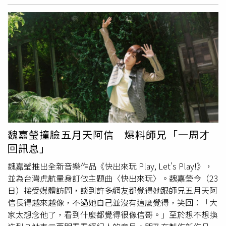
其他競爭平台較難獲得相同曝光機會，因此針對這項違規開
罰4.6億歐元。至於Google Play方面，歐盟認為Google限
制應用程式開發者引導消費者前往其他應用程式商店或外部
網站購買服務，影響市場競爭與消費者選擇權，因此再裁罰
4.3億歐元。除了祭出罰鍰外，歐盟也要求Google須於60天
內完成相關改善措施，包括調整搜尋服務的競爭機制，以及
允許開發者自由引導使用者前往其他購買管道。歐盟表示，
目前雙方仍維持建設性溝通，若Google持續依照規定完成
改善，未來可望避免遭到每日累計罰款。對於歐盟裁決結
果，Google表達反對立場，並表示不排除循法律途徑提出
救濟。Google全球事務總裁肯特．沃克（Kent Walker）表
魏嘉瑩撞臉五月天阿信 爆料師兄「一周才
示，公司近來已配合歐盟規範調整多項服務，包括搜尋頁面
回訊息」
中的飯店、機票及餐廳價格與預訂資訊，同時也修改
Google Play相關機制。他認為，部分監管要求並未提升市
魏嘉瑩推出全新音樂作品《快出來玩 Play, Let's Play!》，
場競爭，反而降低產品使用體驗，也削弱平台原有的安全防
並為台灣虎航量身訂做主題曲〈快出來玩〉。魏嘉瑩今（23
護能力，最終可能影響歐洲企業與消費者利益。雖然這是
日）接受媒體訪問，談到許多網友都覺得她跟師兄五月天阿
Google首次因《數位市場法》遭到裁罰，但若計入過去近
信長得越來越像，不過她自己並沒有這麼覺得，笑回：「大
20年涉及反壟斷案件的處分，Google累計遭歐盟開罰金額
家太想念他了，看到什麼都覺得很像信哥。」至於想不想換