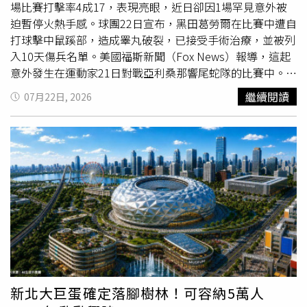
場比賽打擊率4成17，表現亮眼，近日卻因1場罕見意外被
迫暫停火熱手感。球團22日宣布，黑田葛勞爾在比賽中遭自
打球擊中鼠蹊部，造成睪丸破裂，已接受手術治療，並被列
入10天傷兵名單。美國福斯新聞（Fox News）報導，這起
意外發生在運動家21日對戰亞利桑那響尾蛇隊的比賽中。黑
田葛勞爾揮擊時，遭1顆界外球反彈擊中鼠蹊部，儘管當下
繼續閱讀
07月22日, 2026
疼痛難忍，他仍留在場上完成該次打席，並敲出安打。打席
結束後，球隊決定將他換下，由沃爾頓（Donovan
Walton）接替守備，黑田葛勞爾則前往醫院檢查，以確認
傷勢情況。經進一步診斷後，醫療團隊確認黑田葛勞爾睪丸
破裂，必須立即接受手術。運動家隊隔日正式宣布，他已完
成手術，並進入10天傷兵名單，後續仍需視恢復狀況決定復
出時間。24歲的黑田葛勞爾於6月29日自3A拉斯維加斯升上
大聯盟，當時球隊因威爾遜（Jacob Wilson）與蓋洛夫
（Zack Gelof）2名內野主力相繼受傷，急需補強內野戰
力；而他也不負球團期望，升上大聯盟後迅速適應最高層級
賽事
，在游擊與三壘2個位置都有穩定表現，前16場出賽繳
出4成17打擊率，並擊出7支長打、貢獻4分打點，成為球隊
新北大巨蛋確定落腳樹林！可容納5萬人
近期最大的驚喜之一。更令人惋惜的是，黑田葛勞爾在受傷