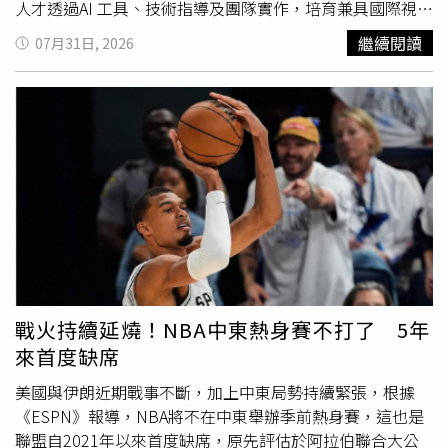
勇於拒絕毒品誘惑、看穿詐騙話術。期許能藉此凝聚警民合
人才透過AI 工具、技術指導及團隊實作，培育兼具國際視野
作之巨大力量，將犯罪預防的種子播撒至家庭、校園與社會
與實作能力的 AI 人才。參與者將獲得 Codex 使用資源、技
繼續閱讀
07月31日, 2026
的每個角落，共同築起「百毒不侵、百詐不入」的全民防護
術導師指導及實作協作機會，開發能解決真實世界挑戰的 AI
網。
應用，同時強化台灣持續成長的 AI 生態系。「黑客松亞太
區系列賽」台灣站即日起至8月26日開放報名，開發者可至
活動官網掌握參賽資格、賽程與評審陣容等完整資訊。(圖
片提供／蝦皮購物)本次黑客松展現 Sea 與 OpenAI 共同推
動 AI 技術普及，並支持亞太地區新一代開發者成長的承
諾。台灣具有成熟的科技產業基礎、活躍的開發者社群與深
厚的軟體人才實力，是推動具商業應用潛力 AI 創新的重要
據點。Sea 共同創始人兼蝦皮購物首席產品官 David Chen
表示，台灣擁有充滿活力的科技與 AI 社群，Sea 很高興將
黑客松系列
賽事
帶給台灣開發者。David Chen 說明，作為
蝦皮購物母公司 Sea 與OpenAI 合作的一環，本次黑客松將
戰火持續延燒！NBA中東熱身賽不打了 5年
讓參與者有機會探索 OpenAI Codex、向產業專家學習，並
來首度缺席
將創新構想轉化為實際解決方案。他也期待透過此次活動，
激勵更多台灣開發者運用 AI 為企業及社會創造更多價值，
美國與伊朗近期戰事不斷，加上中東局勢持續緊張，根據
持續推動台灣 AI 人才與創新生態的長期發展。除黑客松
《ESPN》報導，NBA將不在中東舉辦季前熱身賽，這也是
外，雙方亦持續合作，協助亞太地區商家導入 AI 技術與應
聯盟自2021年以來首度缺席，原先評估於阿拉伯聯合大公