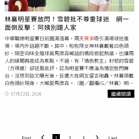
生活節點」，採主場館與周邊商業區雙核心規劃。除興建可
容納5萬人的多功能主場館外，也將規劃會展中心、商辦大
樓、星級飯店及複合商業空間，提供大型
賽事
、演唱會及各
林襄明星賽放閃！雪碧批不尊重球迷 網一
類展演活動使用，同時結合運動科技、新創產業及商業機
面倒反擊：阿姨別蹭人家
能，帶動周邊整體發展。市府指出，專家評估認為樹林機五
具備三大優勢，包括掌握開發主導權、可加速都市縫合，擁
中華職棒明星賽日前圓滿落幕，兩天
賽事
吸引滿場球迷進
有雙鐵匯聚及立體分流的交通條件，以及成熟的日常營運環
場，場內外話題不斷。其中，啦啦隊女神林襄戴著白色頭
境，有助打造全天候遊客經濟。交通方面，基地鄰近捷運土
紗，隔空向味全龍球員馬傑森喊話的橋段掀起熱議，也讓兩
城樹林線LG18站，每小時運能可達2萬8000人，並串聯台
人的緋聞再度成為焦點。不過，有「情色教主」封號的雪碧
65線及國道3號等快速道路，前往板橋車站約20分鐘、台北
（方祺媛）卻逆風批評，認為明星賽不應淪為情侶放閃舞
車站約35分鐘，可望滿足大型活動散場疏運需求，成為新北
台，沒想到貼文曝光後，反遭大批網友留言砲轟。林襄頭戴
未來重要的大型展演與體育場館。
白色頭紗現身，大喊愛馬傑森。（圖／翻攝IG／林襄）明星
賽當天，林襄頭戴白色頭紗現身，一度讓全場球迷誤以為將
繼續閱讀
07月22日, 2026
上演求婚橋段。不過，她隨後只是隔空向正在打擊的馬傑森
甜喊，希望對方能在滿場球迷面前敲出全壘打。雖然沒有出
現眾人期待的「大場面」，仍成功炒熱現場氣氛。面對球迷
笑喊「被騙了」，林襄也大方回應：「讓大家失望了！還
早、還早好不好！」以幽默態度回應戀情傳聞，逗得全場笑
聲不斷，也成為明星賽期間討論度最高的話題之一。不過，
First
1
2
3
Last