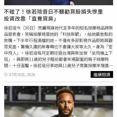
機制及給予過短決策期限深感憂慮，因此決定反對該提案，
並呼籲FIFA理事會尋求其他方式增加足球發展資金，同時要
不碰了！徐若瑄昔日不聽勸買股損失慘重
求未來所有重大提案都應遵循適當的治理程序。不過，中北
投資改靠「直覺買房」
美洲及加勒比海足球協會並未在聲明中宣布將抵制世界盃或
其他由FIFA主辦的國際
賽事
。
徐若瑄今（30日）亮麗現身她代言多年的知名按摩椅品牌新
品發表會，笑稱按摩椅是她的「科技新歡」，給她最放鬆的
救贖。下半年行程滿檔的她，不僅有多部影視作品即將與觀
眾見面，籌備久違的新專輯也不會讓大家等太久。身為「空
中飛人」，徐若瑄每月定期往返台灣與新加坡「坐飛機上下
班」，與即將11歲的兒子睡前都會來場甜蜜的親子按摩時
間，十分溫馨。徐若瑄分享她與11歲兒子常靠按摩來增進親
子感情。（圖／侯世駿攝）身為「超人媽媽」，徐若瑄分享
繼續閱讀
07月30日, 2026
兒子目前正處於快速長高的黃金期，腳的尺寸已達到26公
分，甚至超越了她的24.5公分。因為成長痛的關係，兒子睡
前常喊著「這裡酸、那裡酸」，疼愛兒子的她每天睡前都會
貼心準備30分鐘的「親手按摩時間」，一邊幫兒子按摩、一
邊聊天，直到兒子安穩入睡。她也相當珍惜兒子現在還黏著
她的時光。面對兒子迎來青少年的轉變期，早已做好心理準
備，並豁達地表示：「建招拆招！每個年齡本來就會有不同