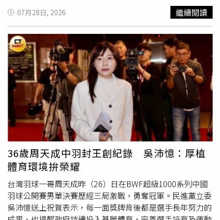
部與國家隊部門會面，並制定了即將到來的比賽計劃。他告
業拓展國際市場的重要橋梁，目前擁有約6,700家會員企
繼續閱讀
07月28日, 2026
訴巴西足球協會（CBF）：「我們將開始組建1支新隊伍，
業。80年來，持續陪伴臺灣產業走向世界，並為經濟發展與
考察和試訓年輕球員，但不會放棄一些參加過世界盃，並且
社會進步貢獻力量。IEAT表示，今年首度以大型戶外嘉年華
仍然能為國家隊做出很多貢獻的球員。」
形式慶祝創會周年，希望提供會員企業及其家人一個放鬆交
流的平台，在輕鬆愉快的氛圍中凝聚彼此情誼。活動規劃六
大亮點，其中「會員市集．美食饗宴」匯聚近40個特色攤
位，包含會員品牌、異國料理及人氣餐車，讓民眾一次品味
多元美食，也感受貿易產業與生活的緊密連結。舞台節目則
由曾代表臺灣參與國際
賽事
的HRC KIDS揭開序幕，並邀請
法式香頌樂團、原民創作歌手等接力演出，帶來融合異國文
化與夏日氛圍的精彩表演。此外，也安排瓷器拼貼藝術體
驗，在專業老師帶領下創作專屬瓷盤及馬克杯，留下80週年
的美好回憶。現場另規劃夢幻泡泡、氣球互動、布袋球挑戰
36歲周天成中羽封王創紀錄 吳沛憶：厚植
等親子活動，以及波希米亞風野餐與拍照區，同時提供寵物
體育環境拚榮耀
友善空間，歡迎會員攜家帶眷及毛小孩共享歡樂時光。民眾
也可參加集章、打卡及抽獎活動，增添互動樂趣。「IEAT
台灣羽球一哥周天成昨（26）日在BWF超級1000系列中國
80週年永續共善嘉年華」將於8月8日上午9時30分至下午5
羽球公開賽男單決賽歷經三局激戰，勇奪冠軍。民進黨立委
時於台北市客家文化主題公園舉行，誠摯邀請會員企業、同
吳沛憶送上祝賀表示，每一面獎牌背後都是選手長年努力的
仁、家屬及各界民眾一同參與，在音樂、美食與歡笑中，共
成果，也提醒政府持續投入基層體育，完善選手培育及運動