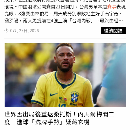
同見證IEAT 80週年的重要時刻。活動資訊 • 活動名稱：
環境。中國羽球公開賽自21日開打，台灣男單本屆
賽事
表現
IEAT 80週年永續共善嘉年華 • 活動日期：2026年8月8日
亮眼，8強賽由林俊易、周天成分別擊敗地主好手石宇奇、
(六) • 入場時間：上午9時30分~下午5時 • 活動地點：台
翁泓陽，兩人更提前在4強上演「台灣內戰」。最終由經驗
北市客家文化主題公園（台北市中正區汀州路三段2號） •
老道的周天成勝出，並在決賽歷經三局激戰，以頑強意志力
繼續閱讀
07月27日, 2026
交通方式：捷運松山新店線「台電大樓站」5號出口，步行
擊敗法國好手波波夫（Toma Junior Popov）成功登頂。值
約4分鐘 • 活動專線：02-2581-3521分機455（蔡先生）
得注意的是，本次中國公開賽是周天成繼續刷新自己所保持
• 活動網站：
的紀錄，以36歲又199天成為史上最年長的BWF超級1000
https://www.ieatpe.org.tw/ch/80th/carnival.html
系列男單冠軍，再次寫下台灣羽球新頁。吳沛憶恭賀周天成
奪得冠軍，再次為台灣羽球寫下精彩一頁。她表示，感謝周
天成始終奮戰不懈，展現運動員強大的意志力。吳沛憶指
出，每一面獎牌背後都是選手長年努力的成果，也提醒政府
持續投入基層體育、完善選手培育及運動環境，讓更多台灣
選手站上國際舞台發光發熱，並再次恭喜周天成勇奪冠軍。
世界盃出局後重返桑托斯！內馬爾梅開二
度 進球「洗牌手勢」疑藏玄機