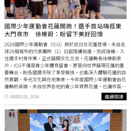
同時深化國際交流，提升台灣棒球的國際能見度。棒協也強
調，新一屆理監事團隊未來將肩負協會治理、國家隊組訓、
賽事
推廣及各級棒球發展等重要任務，並凝聚棒球界各方力
量，持續推動台灣棒球向前邁進，為國內棒球運動開創新的
國際少年運動會花蓮開跑！選手首站嗨逛東
發展契機。中華民國棒球協會第14屆理監事名單理事長：周
大門夜市 徐榛蔚：盼留下美好回憶
玲妏常務理事：周玲妏、辜仲諒、蘇泰安、張廖萬山、林華
韋、張大鵠、高人傑、葉志仙、鍾富瑋理事：陳國恩、張登
2026國際少年運動會（ICG）將於近日在花蓮登場，來自全
瑞、林美吟、邱名璋、康正男、劉志威、陳炳甫、張滄彬、
球26個城市的代表團昨（1）日起陸續抵達，完成接機、入
陳献榮、戴極昇、蔡明堂、游本力、柳宗義、陳雨鑫、郭志
住選手村等作業，正式展開文化交流。花蓮縣長徐榛蔚表
恆、廖立欣、郭智輝、楊清瓏、陳江和、黃泰龍、黃士魁、
示，ICG不僅是青少年體育盛會，更是向世界展現花蓮的重
龔榮堂常務監事：林宗毅、曹善華、郭李建夫監事：陳炳
要舞台，盼各國選手除了享受競技，也能深入體驗花蓮的自
男、林永勝、湯偉祥、王燕國、謝承勳、范植華
然景觀、多元文化與在地美食。今年度國際少年運動會由花
蓮縣府承辦，來自世界各地的青少年齊聚花蓮，也讓市區充
滿濃厚國際氛圍。本屆
賽事
以「Shining Hualien, Shining
繼續閱讀
08月02日, 2026
Together!」為主題，將進行田徑、游泳、足球、網球、跆
拳道、射箭、籃球及桌球等八項競賽，來自世界各地12至
15歲的青少年將在花蓮同場競技，展現青春活力與運動精
神。徐榛蔚表示，希望各國選手除了享受競技
賽事
，也能深
入體驗花蓮壯麗的自然景觀、多元文化及特色美食，把在花