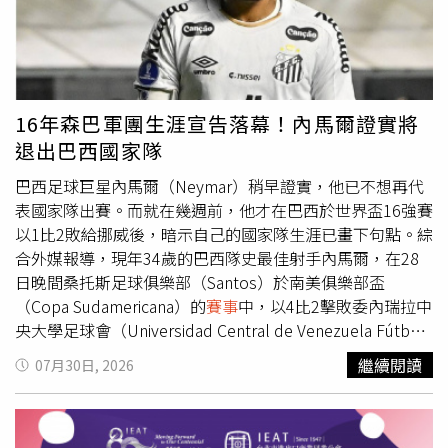
的成長，家長也一樣，跟著孩子一起成長、去理解他們的心
靈需求。她也會陪著兒子看最喜歡的《排球少年》與各類運
動
賽事
。兒子之前在看過她主演的電影《乒乓男孩》後，還
深深愛上了桌球，在9歲時開始學打球。在記者會上聊到理
財話題，徐若瑄自爆從小就被算命老師鐵口直斷「不適合玩
16年森巴軍團生涯宣告落幕！內馬爾證實將
股票」。然而在2008年，卻不巧迎面撞上「雷曼兄弟」金
退出巴西國家隊
融風暴，第一次買股就慘遭滑鐵盧，的慘痛代價。這場風暴
讓她直呼「算命說得真對」，從此再也不敢碰股票。有了這
巴西足球巨星內馬爾（Neymar）稍早證實，他已不想再代
段血淚史，她選擇了最穩健的「直覺買房」作為投資管道，
表國家隊出賽。而就在幾週前，他才在巴西於世界盃16強賽
笑稱「看得見的東西比較安心」。她甚至會親自出面與房客
以1比2敗給挪威後，暗示自己的國家隊生涯已畫下句點。綜
簽約。她表示曾有過一次非常有趣的經歷，一對長輩夫妻房
合外媒報導，現年34歲的巴西隊史最佳射手內馬爾，在28
客在簽約時看著她，驚訝表示：「我是（林）心如她爸爸的
日晚間桑托斯足球俱樂部（Santos）於南美俱樂部盃
朋友！」今年下半年徐若瑄將有兩部電影作品陸續推出，其
（Copa Sudamericana）的
賽事
中，以4比2擊敗委內瑞拉中
中備受期待的喜劇鬼片《怎麼可能我家的祖先是你家的鬼》
央大學足球會（Universidad Central de Venezuela Fútbol
檔期於9月10日上映，她感性表示：「真的很久沒有一部讓
Club）後，向媒體發表了上述言論。他向記者透露：「我
繼續閱讀
07月30日, 2026
大家笑得這麼開心的電影了，真希望大家能去戲院感受快
想，我在國家隊的時代已經結束了。我在那裡創造了歷史，
樂。」該片先前在台北電影節放映時，她坦言當時非常緊
我對此感到非常開心。我在那裡經歷了很多，奉獻了我的鮮
張，擔心平地人與原住民的笑點是否會有落差，所幸現場圈
血與生命，始終為了這件黃色球衣奮戰、拚搏。但我認為，