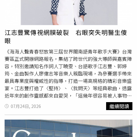
店、臺鐵便當本舖、臺鐵夢工場，以及易遊網、雄獅旅遊、
按摩小棧等櫃位，24日仍照常提供服務，旅客仍可正常購
物、用餐及洽辦相關業務。台鐵總經理馮輝昇表示，感謝微
風19年來投入北車商場經營，陪伴北車商圈一路成長，也為
江志豐驚傳視網膜破裂 右眼突失明醫生傻
旅客提供多元服務。未來由新光三越接棒後，希望結合新的
眼
經營理念，打造更具國門意象的商場空間，讓台北車站成為
展現首都門戶形象的重要據點。馮輝昇指出，由於北車商場
《海海人聲青春怒放第三屆世界閩南語青年歌手大賽》台灣
總面積約1萬4000平方公尺，雙方事前已密切協調交接細
賽區正式開辦網路報名，集結了跨世代的強大導師與嘉賓陣
節，24日下午3時正式點交後，新光三越將於凌晨同步進
容，特別邀請知名作詞人丁曉雯、台語歌手江志豐、郭婷
場，完成POS系統等營運設備建置，預計25日上午6時起即
筠、金曲製作人廖偉志等音樂人親臨現場，為參賽選手帶來
可銜接營運，降低對旅客及店家的影響。目前北車商場約
最具專業度與權威性的指導，打造一場高規格的精彩音樂盛
120家櫃位中，已有110家與新光三越簽訂短期租約，因此
宴。江志豐打造了〈堅持〉、〈我問天〉等經典歌曲，透露
大部分品牌將持續營業，不會因經營權更替而全面撤櫃。新
近年來的創作靈感都來自愛哭，「這幾年很容易被人事物感
光三越預計8月提出分期、分區整建規劃，依契約須於民國
動，反思自己會如何看待，與大家產生共鳴，歌唱者與聽眾
繼續閱讀
07月24日, 2026
117年（2028年）前完成整體改造工程，依法則享有最長2
能否連結一起很重要，給參賽者建議，最好聽的歌聲來自內
年8個月的整建期。對於未來商場改造方向，台鐵透露，新
心的吶喊，不需有著矯情與細膩的表演，因為再精緻的詮
光三越提案中包含多項亮點設施，其中最受矚目的就是打造
釋，永遠比不上一滴純真的眼淚與真情演唱。」郭婷筠比賽
約600吋大型「城市迎賓牆」，未來除可播放城市形象內容
時最怕感冒。（圖／菲常動人音樂文創 提供）提到近況，