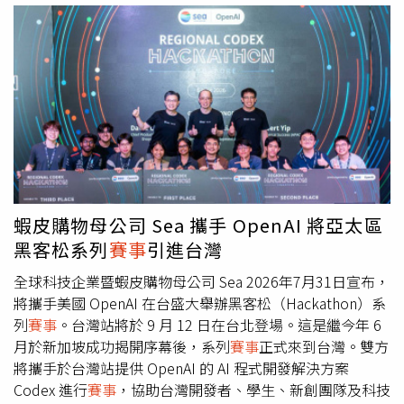
教室「MIXCIN」學生舞團帶來極具爆發力的開場表演，以
充滿生命力的律動，展現警民齊心、攜手打擊毒品與詐騙的
決心與行動力。刑事局副局長蔡燕明於記者會強調，「反
毒、反詐」工作層出不窮，常偽裝成色彩繽紛的零食、咖啡
包等無害外觀，藉此降低青少年的防備心。其中，俗稱「喪
屍煙彈」的依托咪酯已於今（115）年6月27日正式列管為
第一級毒品。蔡燕明指出，依托咪酯多以電子煙、煙油、煙
彈形式包裝，並刻意添加水果或甜味風味，透過網路社群平
台或黑市非法販售。販毒集團常以「合法」、「無害」等謊
言誤導年輕人，甚至宣稱是能帶來「放鬆」、「飄飄然」體
蝦皮購物母公司 Sea 攜手 OpenAI 將亞太區
驗的「上頭煙」或「太空油」，以此引誘吸食，其高度濫用
黑客松系列
賽事
引進台灣
性與社會危害性絲毫不亞於傳統毒品，相關的防制與宣導工
作實屬當務之急。一直以來，刑事局與各單位積極合作宣
全球科技企業暨蝦皮購物母公司 Sea 2026年7月31日宣布，
導，期待藉由各種運動
賽事
及活動，培養兒童、青少年正當
將攜手美國 OpenAI 在台盛大舉辦黑客松（Hackathon）系
休閒，傳遞「珍愛自己，拒絕毒品」的核心觀念。本次雙方
列
賽事
。台灣站將於 9 月 12 日在台北登場。這是繼今年 6
強強聯手，將生硬的政策宣導與流行街舞大賽結合，期盼莘
月於新加坡成功揭開序幕後，系列
賽事
正式來到台灣。雙方
莘學子在課業之餘，不僅能透過街舞學習團隊合作，更能在
將攜手於台灣站提供 OpenAI 的 AI 程式開發解決方案
揮灑汗水的練舞過程中，鍛鍊出克服逆境的堅韌毅力，進而
Codex 進行
賽事
，協助台灣開發者、學生、新創團隊及科技