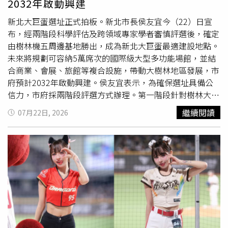
2032年啟動興建
當天才剛敲出生涯首支大聯盟全壘打，原本有望持續鞏固先
發位置，卻因這次罕見傷勢被迫暫停出賽。隨著威爾遜已經
新北大巨蛋選址正式拍板。新北市長侯友宜今（22）日宣
傷癒歸隊，蓋洛夫也接近復出，因此黑田葛勞爾傷癒歸隊
布，經兩階段科學評估及跨領域專家學者審慎評選後，確定
後，仍將面臨重新爭取出賽機會的挑戰。依照規定，他最快
由樹林機五周邊基地勝出，成為新北大巨蛋最適建設地點。
可於7月30日移出傷兵名單。
未來將規劃可容納5萬席次的國際級大型多功能場館，並結
合商業、會展、旅館等複合設施，帶動大樹林地區發展，市
府預計2032年啟動興建。侯友宜表示，為確保選址具備公
信力，市府採兩階段評選方式辦理。第一階段針對樹林大柑
園、三峽麥仔園、土城看守所、樹林機五周邊、板樹體育館
繼續閱讀
07月22日, 2026
及淡海二期等6處潛力基地，依據基地條件、支援設施、環
境限制、交通配套及外部環境等五大面向、12項指標進行評
估，排除產權取得困難、腹地不足及軌道運能受限等因素
後，由樹林機五及淡海二期進入第二階段。第二階段則進一
步針對環境條件、交通條件及永續發展三大面向，建立涵蓋
7大類別、26項專業評估指標，並邀集23位跨領域專家學者
共同參與評選。侯友宜指出，樹林機五周邊基地在18項評估
指標中表現較佳，最終獲得產官學界高度共識，正式拍板定
案。新北市府表示，新北大巨蛋將定位為「城市中心型複合