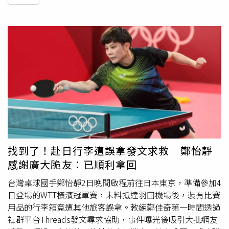
找到了！赴日行李遭誤拿發文求救 鄭怡靜
感謝廣大脆友：已順利拿回
台灣桌球國手鄭怡靜2日晚間啟程前往日本東京，準備參加4
日登場的WTT橫濱冠軍賽，未料抵達羽田機場後，裝有比賽
用品的行李箱竟遭其他旅客誤拿。教練鄭佳奇第一時間透過
社群平台Threads發文尋求協助，事件曝光後吸引大批網友