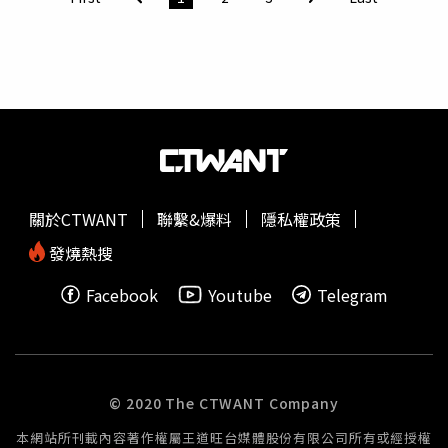
雪碧事後在Threads轉發相關新聞截圖，並發文表示：「我
是很祝福她們的，可是職棒變成曬恩愛現場舞台，尊重一下
現場不在乎你們有沒有談戀愛的球迷，好嗎？」雪碧批林襄
把職棒變曬恩愛現場，遭到網友砲轟。（圖／翻攝IG／雪
碧）貼文曝光後，引來不少網友留言反駁，認為雪碧此番發
言是在刻意蹭話題，紛紛表示「阿姨，沒新聞不要蹭人家好
嗎」、「以前妳上新聞的事，我也幾乎不在乎」、「不然妳
以為明星賽是辦來幹嘛的」、「你才需要尊重『明星賽』三
個字」、「好了啦雪碧阿姨，是不是羨慕了」、「好了啦雪
關於CTWANT
聯繫&爆料
隱私權政策
碧阿姨，都44歲也不年輕了，平時也沒再看你在關注棒球，
怎麼到這個時候又出來蹭了呢」、「關你屁事啊你誰啊你住
發燒熱搜
海邊啊」。
Facebook
Youtube
Telegram
© 2020 The CTWANT Company
本網站所刊載內容著作權屬王道旺台媒體股份有限公司所有或經授權