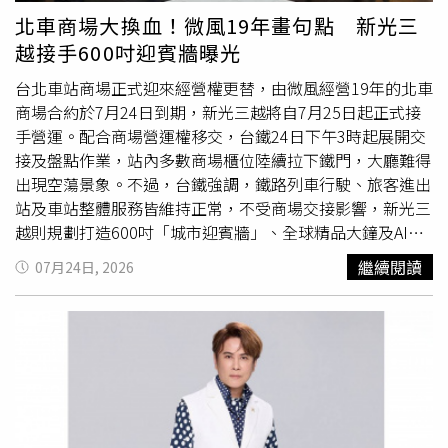
樂部後，內馬爾不僅用進球證明自己，場上的慶祝方式也引
北車商場大換血！微風19年畫句點 新光三
發討論。他在破門後做出類似撲克牌遊戲中「發牌」的動
越接手600吋迎賓牆曝光
作，引起球迷猜測其背後含義。這個動作被認為可能與內馬
爾過去參加撲克活動的爭議有關。此前，桑托斯進行南美盃
台北車站商場正式迎來經營權更替，由微風經營19年的北車
比賽期間，內馬爾卻參與巴西撲克錦標賽，引發部分球迷批
商場合約於7月24日到期，新光三越將自7月25日起正式接
評。事實上，內馬爾從不諱言自己對撲克的熱愛，甚至曾表
手營運。配合商場營運權移交，台鐵24日下午3時起展開交
示足球生涯結束後，希望轉型成為職業撲克選手。內馬爾認
接及盤點作業，站內多數商場櫃位陸續拉下鐵門，大廳難得
為，足球與撲克存在相似之處，兩者都需要觀察對手心理、
出現空蕩景象。不過，台鐵強調，鐵路列車行駛、旅客進出
判斷局勢，並在關鍵時刻做出正確決定。巴西媒體《環球
站及車站整體服務皆維持正常，不受商場交接影響，新光三
報》（Globo）指出，轉播畫面捕捉到內馬爾慶祝時做出洗
越則規劃打造600吋「城市迎賓牆」、全球精品大鐘及AI智
牌手勢，並疑似說出帶有挑釁意味的話語，可能是在回應批
慧導引等設施，為北車商場帶來全新面貌。台鐵表示，此次
繼續閱讀
07月24日, 2026
評他參加撲克
賽事
的言論。如今，內馬爾以2粒進球開啟回
交接範圍主要為台北車站ROT商場空間，包括地上1、2樓及
歸桑托斯後的新篇章，不僅再次成為球場焦點，也讓他的場
地下1樓的伴手禮、餐飲、美食街、零售及主題餐廳等櫃
外話題持續受到關注。
位，均於7月24日下午3時起暫停營業，隨即展開營運交接
與盤點作業，預計一路持續至凌晨完成，7月25日起恢復各
樓層正常營業時間。台鐵也提醒，原本規劃24日下午或傍晚
前往台北車站用餐、購買伴手禮或逛街的民眾，應留意商場
提早打烊時間，建議事先調整行程，以免白跑一趟。交接期
間並非所有店家都停止營業。台鐵指出，1樓4家全家便利商