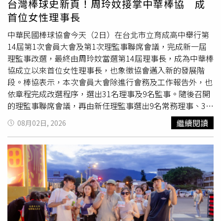
台灣棒球史新頁！周玲妏接掌中華棒協 成
首位女性理事長
中華民國棒球協會今天（2日）在台北市立育成高中舉行第
14屆第1次會員大會及第1次理監事聯席會議，完成新一屆
理監事改選，最終由周玲妏當選第14屆理事長，成為中華棒
協成立以來首位女性理事長，也象徵協會邁入新的發展階
段。棒協表示，本次會員大會除進行會務及工作報告外，也
依章程完成改選程序，選出31名理事及9名監事。隨後召開
的理監事聯席會議，再由新任理監事選出9名常務理事、3名
常務監事，並推選周玲妏出任理事長，各項選舉過程平順完
繼續閱讀
08月02日, 2026
成，新團隊正式就任。周玲妏表示，自己過去4年在中信育
樂服務，受到前任理事長辜仲諒對棒球的熱情與投入影響，
也讓她成為台灣棒球的一分子，未來將以「服務經理人」的
角色帶領棒協，延續既有制度與發展方向，攜手新任理監事
及棒球界前輩，共同為台灣棒球持續努力。她指出，面對國
內外棒球環境快速變化，棒協未來將持續深耕基層棒球發
展，完善各級國家代表隊培訓制度，提升國內
賽事
品質，並
積極爭取舉辦更多國際
賽事
，打造更完善的球員培育環境，