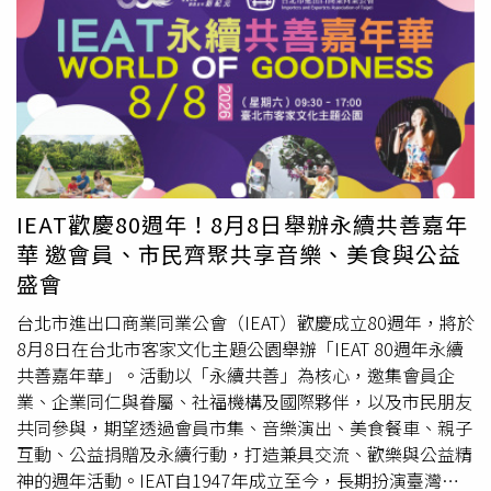
內人與觀眾笑聲不斷，讓她終於放下心中的大石頭。
我已經不再想繼續了。」這番談話也呼應了他在7月5日巴西
遭挪威淘汰後所發表的言論。當時內馬爾替補上陣，並在傷
停補時階段罰進1記12碼罰球。賽後他在接受巴西媒體
《ge》採訪時暗示，自己的國家隊生涯已經結束，「我努力
過了，我真的努力過了。我從這裡開始，現在，一切也在這
裡結束。」內馬爾在森巴軍團「爆冷門出局」後情緒明顯失
落。這場敗仗不僅創下巴西自1990年以來最早在世界盃止
步的紀錄，也讓這支5屆世界盃冠軍得主，繼續與刷新隊史
紀錄的第6座獎盃擦身而過。報導補充，曾參加4屆世界盃的
IEAT歡慶80週年！8月8日舉辦永續共善嘉年
內馬爾，其16年國家隊生涯共代表巴西出賽130場，攻進80
華 邀會員、市民齊聚共享音樂、美食與公益
球、送出58次助攻，並經歷嚴重的左膝前十字韌帶和半月板
盛會
撕裂傷。雖然他在俱樂部層級先後效力於桑托斯、巴塞隆納
（Barcelona）及巴黎聖日耳曼（Paris Saint-Germain），
台北市進出口商業同業公會（IEAT）歡慶成立80週年，將於
締造輝煌的職業生涯，但在巴西國家隊成年隊層級僅贏得1
8月8日在台北市客家文化主題公園舉辦「IEAT 80週年永續
座重要冠軍，即2013年的洲際國家盃（FIFA
共善嘉年華」。活動以「永續共善」為核心，邀集會員企
Confederations Cup）。值得注意的是，內馬爾發表上述言
業、企業同仁與眷屬、社福機構及國際夥伴，以及市民朋友
論的同一天，唯一5奪歐冠、6度打入決賽的義大利總教練安
共同參與，期望透過會員市集、音樂演出、美食餐車、親子
切洛蒂（Carlo Ancelotti）也重新開始執教巴西國家隊。安
互動、公益捐贈及永續行動，打造兼具交流、歡樂與公益精
切洛蒂當天在里約熱內盧（Rio de Janeiro）的巴西足協總
神的週年活動。IEAT自1947年成立至今，長期扮演臺灣企