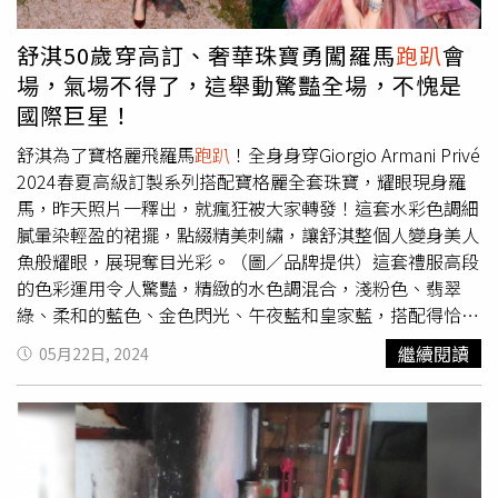
定。原本被醫師告知可能會有走路和說話方面的困難，但2
年過去了，一切都表現正常。回憶起這段經歷，德絲蒂妮仍
舒淇50歲穿高訂、奢華珠寶勇闖羅馬
跑趴
會
然覺得很奇妙，「如果3年前有人告訴我，我21 歲時會生下
場，氣場不得了，這舉動驚豔全場，不愧是
1個兒子，我會告訴說他們在撒謊」，不過現在她已經適應
國際巨星！
如何當媽媽，「我很高興他是我兒子」。
舒淇為了寶格麗飛羅馬
跑趴
！全身身穿Giorgio Armani Privé
2024春夏高級訂製系列搭配寶格麗全套珠寶，耀眼現身羅
馬，昨天照片一釋出，就瘋狂被大家轉發！這套水彩色調細
膩暈染輕盈的裙擺，點綴精美刺繡，讓舒淇整個人變身美人
魚般耀眼，展現奪目光彩。（圖／品牌提供）這套禮服高段
的色彩運用令人驚豔，精緻的水色調混合，淺粉色、翡翠
綠、柔和的藍色、金色閃光、午夜藍和皇家藍，搭配得恰到
好處，完美凸顯舒淇的時尚風格與性感知性感。寶格麗全球
繼續閱讀
05月22日, 2024
品牌代言人安海瑟薇（Anne Hathaway）、舒淇、劉亦菲齊
聚羅馬、都配戴了寶格麗奢華珠寶登場！（圖／品牌提供）