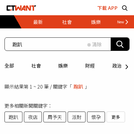
跳至主要內容區塊
下載 APP
最新
社會
娛樂
財經
⊗ 清除
全部
社會
娛樂
財經
政治
顯示結果第 1 ~ 20 筆 / 關鍵字「
跑趴
」
更多相關新聞關鍵字：
跑趴
夜店
周予天
派對
懷孕
更多