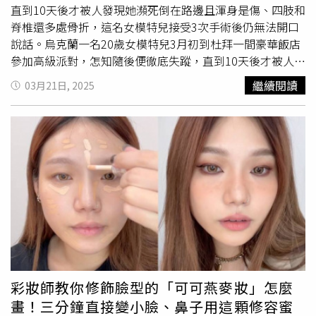
吧！愛情排行榜排行第三名。TOP2巨蟹座巨蟹座的朋友在
直到10天後才被人發現她瀕死倒在路邊且渾身是傷、四肢和
感情方面一直都有起起伏伏，舉棋不定的情況，上半年的感
脊椎還多處骨折，這名女模特兒接受3次手術後仍無法開口
情運氣阻礙重重，巨蟹座想必一定過得非常艱辛，不過不用
說話。烏克蘭一名20歲女模特兒3月初到杜拜一間豪華飯店
擔心，下半年你們的好運即將來到，巨蟹座將會找到屬於自
參加高級派對，怎知隨後便徹底失蹤，直到10天後才被人發
己的好情人，而且爛桃花都將會離你而去，你的人際關係將
現瀕死倒在杜拜的路邊。（圖／翻攝自X）《每日郵報》報
繼續閱讀
03月21日, 2025
會大幅提升，周圍的人出現一個比一個好，如果想要長久的
導，這名20歲的女模瑪麗亞科瓦爾丘克（Maria
幸福一定要好好選擇，把握下半年愛情運，愛神邱比特已經
Kovalchuk）在9日告知友人，受邀參加一場在杜拜某飯店
準備為你射箭囉！愛情排行榜第二名！TOP1 獅子座獅子座
舉辦的派對，瑪麗亞曾透露，邀請她的兩名男子是「模特兒
的朋友在下半年，你的魅力將會大爆發，你會成為人群中的
業界人士」。她在出發前曾向母親安娜（Anna）表示，會
巨星，閃閃發亮，大家都會注視到你的光彩，你要好好的表
與這些人「共度一晚」，沒想到就此音訊全無。根據報導，
現自己，大方的交友不要封閉在自己的圈子裡，你將會遇到
瑪麗亞原先訂好11日飛往泰國的機票，但她人當天並未現身
適合的對象，單身的人脫單機率超高，所以遇到心儀的對象
機場，讓家人和友人相當擔心，立即向杜拜警方報案，並展
請努力經營，勇敢向前示愛，你一定可以得到對方的認同，
開搜尋。瑪麗亞直到19日才在杜拜的一條道路旁被發現。她
走向完美的幸福，穩定交往中的人也會更加穩定唷，恭喜你
當時全身血跡斑斑、奄奄一息，四肢與脊椎皆骨折。瑪麗亞
在愛情排行榜排行第一名。◎民俗信仰僅供參考，請勿過度
被發現時身上沒有證件、手機，報導也引述安娜說法，瑪麗
迷信！
亞被送往醫院治療後，至少接受3次手術，之後還將繼續第4
次手術，但她的狀況依然危急，目前仍無法開口說話。烏克
彩妝師教你修飾臉型的「可可燕麥妝」怎麼
蘭是前蘇聯成員國，也是軍事工業重鎮，但在蘇聯解體後，
畫！三分鐘直接變小臉、鼻子用這顆修容蜜
烏克蘭因族群與政治紛爭無法協調，被歐美與俄羅斯兩大強