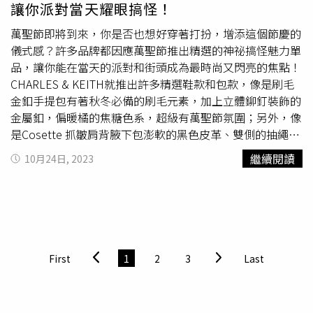
讓你派對當天耀眼搞怪！
玻尿酸彈潤Q唇霜2023年DEW的保養新增「唇周」新品玻
尿酸彈潤Q唇霜，讓一直有唇周困擾的你得到救贖，令嘴
萬聖節即將到來，你是否也想好穿著打扮，增添這個節慶的
唇、唇周肌膚重現平滑，預防唇紋、唇周乾燥，可讓唇周、
儀式感？許多品牌都因應萬聖節推出精選的神祕搞怪魅力單
唇部一整天都有高度保濕感！獨家研發玻尿酸特潤唇膜，能
品，讓你能在當天的派對和街頭成為最時尚又閃亮的焦點！
追隨唇部動作，具有「保水」+「抑制水分蒸發』的雙重潤
CHARLES & KEITH就推出許多精選鞋款和包款，像是刷毛
唇，讓在日本的韓籍知名模特兒 金榮兒（Youn-a）也被圈
金釦手提包有著秋冬必備的刷毛元素，加上立體鉚釘裝飾的
粉！她激推DEW玻尿酸彈潤Q唇霜，她說可以大方的塗到唇
金屬釦，偏暖橘的焦糖色系，超級有萬聖節氛圍；另外，像
周肌膚，如同唇膜般，一次照顧到唇周與唇部肌膚。此外，
是Cosette 抓皺肩背腋下包澎軟的黑色皮革、雙側的抽繩及
她也同步推薦DEW新推出的彈潤膜法線雕霜 ，增加自己的
抓皺提把，非常適合搭配神秘暗黑造型；而塗鴉風格的
繼續閱讀
10月24日, 2023
臉部保濕力線條感外，這款霜可以完全照顧到口罩遮掩的肌
Swing 彎月鎖頭流浪包，經典黑色素面上配白色噴漆滴落的
膚下垂狀態，服貼感很有感！ View this post on Instagram
英文字樣與銀色個性鎖頭，前衛又帶有點神秘詭異氛圍，絕
A post shared by ヨンア _ youna (@youn1029)DEW玻尿
對適合萬聖節的詭異氣氛！(左)CHARLES & KEITH
酸彈潤Q唇霜 唇部專用精華 640元。（圖／品牌提供）DEW
Philomena 毛毛流浪包卡其色仿羊毛材質帶有怪奇可愛的元
彈潤膜法線雕霜55g/1,350元（圖／品牌提供）TOP 3 PAUL
素，黑色鍊帶及寬背帶設計讓包款更實用有型。
& JOE X Cinnamoroll 大耳狗聯名系列大耳狗好朋友限量護
(右)CHARLES & KEITH刷毛金釦手提包有著秋冬必備的刷毛
First
1
2
3
Last
唇膏超可愛的大耳狗喜拿又來PAUL & JOE玩耍了！這次還
元素，加上立體鉚釘裝飾的金屬釦，偏暖橘的焦糖色系，超
帶新朋友牛奶 & 小黃鳥一起出場，一同推出PAUL & JOE X
級有萬聖節氛圍（圖／品牌提供）鞋子也是重點指標，穿上
Cinnamoroll 大耳狗聯名系列，其中兩款不同口味的護唇膏
一雙有趣的鞋款，就能讓你的萬聖節造型誇飾又加分，秋季