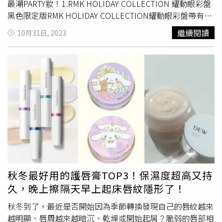
謝！」之後小S也上傳一家人出遊的天倫照，心情看似沒受
最潮PARTY妝！1.RMK HOLIDAY COLLECTION 耀動眼彩盤
到影響。甜美可愛的陳波波身材火辣人氣頗高。（圖／取自
黑色限定版RMK HOLIDAY COLLECTION耀動眼彩盤帶有紐
陳波波臉書）小S結婚18年，在社群網站偶爾會分享與老公
約布希維克 < Bushwick > 的夜生活氛圍， 特別因應主題設
繼續閱讀
10月31日, 2023
許雅鈞的合照。（圖／翻攝自小S IG）小S日前睽違6年再接
計成黑色調限定包裝限定登場，一盒蘊含大量的珠光亮燦，
戲劇演出，在《此時此刻》與金鐘視帝吳慷仁有大尺度激情
雀躍繽紛的8色，採用融於肌膚般具透明感的質地，不但能
戲，她透露事先有向家人討論，許雅鈞除了大力支持，也表
單色使用，也能互相疊擦，展現珠光妝感，讓眼妝更具魅
示相信她的專業。為了在拍戲時融入角色，小S特別向許雅
力！匯集亮澤的爍光Shimmer(SM)、RMK全新質地的高亮燦
鈞提出，想在12天的拍攝期間外出住飯店，許雅鈞更是一口
High Shine(HSH)和亮燦爍光Shiny Shimmer(SHSM) 3種珠
答應；不過小S劇中三段親密戲，站姿坐姿躺姿都有，小S緊
光質地的組合。 發揮自己的靈感隨心所欲的塗抹上色。
張到喝酒才上陣，直言不會讓老公看到床戲播出，但回憶起
RMK 耀動眼彩盤 全1款 15g/2,950元。（圖／品牌提供）
她與吳慷仁對戲的火花，她坦言有怦然心動的感覺，還開玩
2.RMK HOLIDAY COLLECTION 耀動頰彩盤看看LISA的臉妝
笑許久沒這種感覺，「我心死很久了」甚至表示「結婚十幾
上總是有活力的光彩，尤其是雙頰，溫感的淺淺發色，有亮
年根本不會想要碰對方什麼的啊」，也看得出夫妻關係應該
度的質感，正是今年秋冬最強的暖底妝感！全新RMK耀動頰
相敬如賓很久了。◎喝酒勿開車！飲酒過量，有害健康，未
彩盤2色全新登場，保有透明度帶有柔和發色的頰彩(左)，
滿18歲請勿飲酒。在許雅鈞的支持下，小S在新戲中與吳慷
搭配能捕捉光線帶有光感色澤的打亮色(右)。兩者相互疊擦
秋冬最好用的護唇膏TOP3！保濕度超高又持
仁大尺度演出。（圖／本刊攝影組）
後產生出獨特立體感。單獨使用頰彩或打亮色皆能增添表情
久，晚上擦隔天早上起床唇紋隱形了！
豐富的變化。任何膚色都適用的百搭色！RMK耀動頰彩盤全
2款 各7.1g/1,850元（圖／品牌提供）3.RMK HOLIDAY
秋冬到了，最近是否開始因為季節轉換發現自己的唇紋越來
COLLECTION 經典持久眼線液具透明感的基底色中添加大
越明顯、唇周越來越暗沉、乾燥或開始起屑？脆弱的唇部相