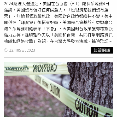
元旦後流感疫情會出現1波高峰，而公費流感疫苗還未全齡
2024總統大選逼近，美國在台協會（AIT）處長孫曉雅4日
開放，台中市自20日起釋出市府自購6000劑流感疫苗供18
強調，美國沒有偏好任何候選人，「也很清楚我們沒有選
至49歲市民免費接種市，統計至24日已接種1541人，尚有
票」，無論哪個政黨執政，美國對台政策都維持不變。美中
庫存4939劑，衛生局也呼籲符合資格民眾盡快接種，提升
關係在「拜習會」後稍有好轉，美國是否會基於利益拋棄台
個人保護力。
灣？孫曉雅明確表示「不會」，因美國對台政策獲得跨黨派
強力支持。孫曉雅昨天以「美國和台灣：共同打擊網路資訊
操縱和網路攻擊」為題，在台灣大學發表演說，孫曉雅認
為，AIT與台灣合作的一個重點是更迫切、更有效地應對網
繼續閱讀
12月05日, 2023
路安全威脅。網路安全是AIT的首要戰略目標之一，因為它
關係到國家安全和經濟安全。她並苦口婆心地建議青年學
子，使用社群網站時要小心，不要貼「到處
跑趴
的照片」，
以免被老闆看到。接著，她正色表示，俄烏戰爭中，有一些
俄羅斯、烏克蘭士兵因為戴著智慧手錶，某些裝置導致行蹤
被敵人鎖定，例如手錶上的計步App，可被有心人追蹤個
資，甚至駭入銀行帳戶。孫曉雅對聽眾強調，美、台有著牢
固的非官方關係、支持台灣有意義地參與國際社會、深化美
台經濟關係，「所有這些都符合我們的一個中國政策」。對
於即將到來的選舉，孫曉雅指出，她多次說過，美國在台灣
選舉中不會選邊站，「我們沒有偏好任何候選人，我們也很