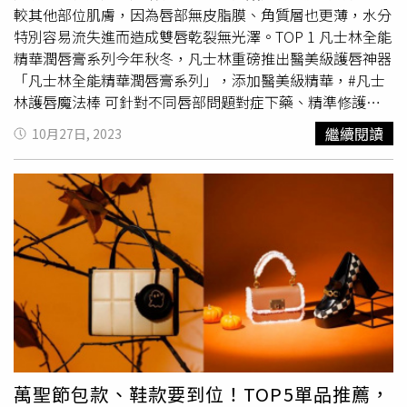
量如星塵般亮燦珠光的眼線液。無論是勾勒出閃耀的線條還
較其他部位肌膚，因為唇部無皮脂膜、角質層也更薄，水分
是將色彩暈開上色、或是與搭配眼彩盤使用能感受層次感的
特別容易流失進而造成雙唇乾裂無光澤。TOP 1 凡士林全能
樂趣。使用方式隨心所欲。限定的淡紫色和藍綠色調2色，
精華潤唇膏系列今年秋冬，凡士林重磅推出醫美級護唇神器
將光芒散射的夜色彩染在雙眸上。RMK HOLIDAY
「凡士林全能精華潤唇膏系列」，添加醫美級精華，#凡士
COLLECTION 經典持久眼線液限定新2色 各1.5ml/1,050元
林護唇魔法棒 可針對不同唇部問題對症下藥、精準修護，
（圖／品牌提供）4.THREE 流金煥采眼盤THREE 2023耶誕
更能根據不同情境場合自由混搭，客製專屬於你的唇部護
繼續閱讀
10月27日, 2023
彩妝推出全新6色眼影， 同樣是高級質感的光燦感， 融合各
理。（圖／品牌提供）小紅書推爆的護唇打底天花版 「凡
樣色調珠光的4色,，再加上如星辰般耀眼添的金色亮片 & 珠
士林全能精華潤唇膏」共四款，每款都超保濕好用，外包裝
光2色,，呈現水感光澤的妝感。色調有玫瑰、 粉色、 褐棕
更是簡約設計加上霧面管身手感佳，加上價格親民，入手完
及卡其添加金色調， 不僅能夠單色使用,，也能疊擦任何顏
全無負擔，年底聖誕跨年
跑趴
季來臨前能夠超前部署，打造
色打造層次感。彩妝師更建議隨著顏色的多層疊擦，會讓透
水嫩嘟嘟唇！#4號#修護魔法棒(舒緩修護)：敏弱唇適用，
明感更提升， 展現出金色光燦的多變與個性。THREE 流金
擦上有舒適涼感，唇部乾癢、敏感、緊繃、泛紅，一擦馬上
煥采眼盤【限定】 全1款 /2,500元。（圖／品牌提供）
緩解。#6號 #淡紋魔法棒(淡紋彈潤)：潤而不油，減少唇紋
5.THREE 魅光零界線眼影霜有如乳液感的液態眼影霜，讓人
數量與面積；同時提升雙唇Q彈，嘴唇不再皺巴巴！#5號 #
感受它的完美質地感，只需要輕輕一抹延展眼周，就能打造
柔嫩魔法棒(柔嫩磨砂)：死皮救星，添加5%磨砂微粒，細
唯美的漸層感，簡直是一款完全無需技巧的液態眼影霜，一
膩溫和不易刺激；同時添加海藻醣與玻尿酸，去角質的同時
抹就完美發色，帶有優雅光澤。THREE 魅光零界線眼影霜
還能保濕補水，簡單就能GET水嫩雙唇！#3號#煥亮魔法棒
【限定】 全3款/1,250元（圖／品牌提供）
(煥亮潤色)：除了可立即潤色提亮雙唇，打造自然好氣色
萬聖節包款、鞋款要到位！TOP5單品推薦，
外，使唇部透出紅潤光澤。（圖／品牌提供）TOP 2 DEW