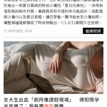
B2特區禁止飲食。國泰世華CUBE卡友可提前於9月25日中
別推出一款夏日風格的時尚沙灘包「夏日玩美包」，採用俐
午12點優先開買、下午13點台灣大哥大會員可洽購票專
落剪裁的麻布材質，兼具肩背和手提的多功能設計，搭配風
區，而9月26日中午12點則將全線盛大開票，購票請洽拓元
格沙灘巾以及夏日草帽，讓您穿著一襲洋裝走到沙灘拍照，
售票系統。
讓整個福隆都變成了時尚伸展台，7/1-8/31期間入住官網任
一住房方案，每房即可免費獲贈一組價值1299元的「夏日
繼續閱讀
06月28日, 2024
玩美包」；活動期間還有超多派對活動，如星空電影院、海
洋音樂祭、福隆生活節...等，就要讓你整個夏天玩不完！海
灘玩美包讓整個福隆成為你的伸展台（圖／福容福隆提供）
福容大飯店福隆有感國旅市場的興起，為提供給消費者更多
的加值服務，特別開發出「夏日玩美包」系列產品，並推出
「福隆玩美風格照」徵件活動，只要背著玩美包在飯店園區
內拍出最有特色的照片，並上傳到粉絲團活動專頁，就有機
會能抽到福容嘉義voco酒店住宿券（價值18,000元
+10%)；「夏日玩美包」特別設計成大容量樣式，輕鬆容納
全家大小的沙灘休閒用品，此外，包內還加贈波希米亞風格
的沙灘巾，讓您不管當做披肩或是舖巾都好用，以及海灘風
格的遮陽草帽，直接幫您做好整身的穿搭，不管是海邊、沙
女大生出血「廁所像謀殺現場」 得知懷孕
灘或是彩虹橋上都能拍出最具特色的玩美風格照！7/1至
半年傻了：我每周
跑趴
跳舞