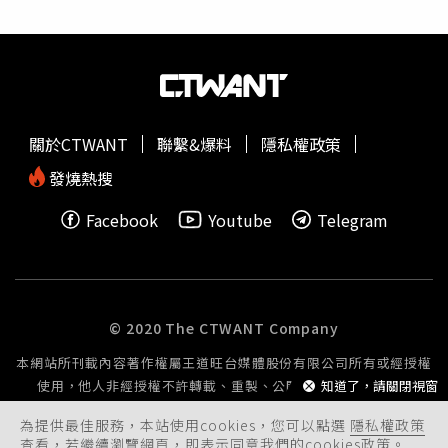
超可愛，包括西洋菊花園限量護唇膏和薰衣草甸限量護唇
新推出的厚底粗跟樂福鞋，黑白方形格紋及厚底粗高跟設
膏，香甜的味道如同肉桂咖啡館剛烘焙出的糕點一樣可口誘
計，帶出萬聖節的魔幻氣氛，鞋面點綴精緻的金屬釦更賦予
人，滋潤唇部、平滑唇部紋理，在唇彩前打底使用可讓唇妝
鞋子現代感；鞋頭圓潤的 Pixie 漆皮拼接厚底靴，酒紅色漆
更加服貼持久。PAUL & JOE X Cinnamoroll 大耳狗聯名系
皮與黑色皮面拼接帶有詭譎的哥德感，為整體造型添加叛逆
列大耳狗好朋友限量護唇膏(西洋菊花園限量護唇膏和薰衣
不羈的個性；抓皺平底長靴可運用在短褲及短裙穿搭，製造
草甸限量護唇膏兩款) 12g/600元（圖／品牌提供） View
出闇黑之中小露性感的衝突感。(左)Margot 交叉繞踝芭蕾
關於CTWANT
聯繫&爆料
隱私權政策
this post on Instagram A post shared by PAUL & JOE
鞋則適合怪奇少女裝扮，交叉繞踝的鞋帶巧妙修飾了腳背及
BEAUTE (@paulandjoe_beaute)
腿部線條，暗紅色漆皮更巧妙傳達出神祕應景氛圍。
發燒熱搜
(右)CHARLES & KEITH秋季新推出的厚底粗跟樂福鞋，黑白
Facebook
Youtube
Telegram
方形格紋及厚底粗高跟設計，帶出萬聖節的魔幻氣氛（圖／
品牌提供）而品牌PEDRO 也搭上萬聖節風潮，迷你絎縫手
提包的絎縫輪廓及方格設計讓人愛不釋手，側邊的絨毛裝飾
小圓包印有萬聖節小幽靈圖案，替穿搭增添可愛俏皮的節慶
感；秋季 PEDRO ICON 系列推出橢圓形皮革單肩包的全新
© 2020 The CTWANT Company
顏色，黑色牛皮材質飾以柔軟絨面，替萬聖節的暗黑氛圍增
本網站所刊載內容著作權屬王道旺台媒體股份有限公司所有或經授權
添簡約優雅的現代感！（圖／品牌提供）鞋款的部分，本季
知道了，請關閉視窗
使用，他人非經授權不許轉載、重製、公開播送或公開傳輸。
推出斑馬條紋的 Amelie 高跟鞋，帶有不規則的黑白相間線
條充滿戲劇效果，是萬聖節獵奇扮裝的首選；黑色 Mara 高
為提供最佳服務，本站使用cookies，您可以點選
隱私權政策
跟靴尖頭造型及鞋身的金屬條帶裝飾；適合各種奇幻魅惑的
查看，若繼續瀏覽網頁，即表示同意我們的cookies政策。