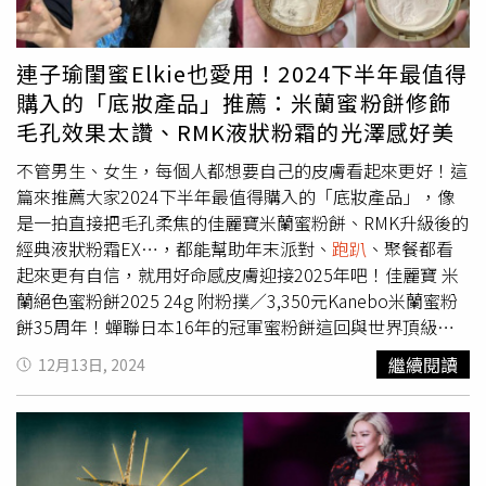
粗，然後盡量靠近眼框。想要畫出「可可燕麥妝」的感覺可
以使用咖啡色睫毛膏、眉膏讓整體視覺印象更有棕色調感。
(圖／品牌提供)修飾臉型的可可燕麥妝技巧：臉部橫向中心
連子瑜閨蜜Elkie也愛用！2024下半年最值得
位置刷出「W」形狀用藕粉色腮紅在臉部橫向中心位置刷出
購入的「底妝產品」推薦：米蘭蜜粉餅修飾
「W」形狀，刷至可以兩側可與修容自然結合一起。最後可
毛孔效果太讚、RMK液狀粉霜的光澤感好美
以用修容加深人中位置，以及幫臉頰點些雀斑會使妝容更加
精緻、可愛。使用可可棕色彩妝的好處就是方便色調統一，
不管男生、女生，每個人都想要自己的皮膚看起來更好！這
好上手又有高級感。(圖／品牌提供)修飾臉型的可可燕麥妝
篇來推薦大家2024下半年最值得購入的「底妝產品」，像
容單品推薦：benefit 超輕盈全能遮瑕筆 02/04/07／1,050
是一拍直接把毛孔柔焦的佳麗寶米蘭蜜粉餅、RMK升級後的
元遮瑕修容一次搞定！精華液質地更水潤不卡紋，多種色調
經典液狀粉霜EX…，都能幫助年末派對、
跑趴
、聚餐都看
能精準修飾各類黑眼圈，精準遮蓋各死角。(圖／品牌提
起來更有自信，就用好命感皮膚迎接2025年吧！佳麗寶 米
供)benefit 瑪其朵蜜粉盒／1,440元歐美最暢銷好評的古銅
蘭絕色蜜粉餅2025 24g 附粉撲／3,350元Kanebo米蘭蜜粉
色修容！輕鬆修飾臉型、打造精緻小V臉必備蜜粉，粉質細
餅35周年！蟬聯日本16年的冠軍蜜粉餅這回與世界頂級藝
緻能完美服貼肌膚。(圖／品牌提供)benefit 微藕粉蜜粉盒
術家慕夏聯名，讓所有粉絲眼睛為之一亮，這款蜜粉粉質細
繼續閱讀
12月13日, 2024
／1,280元柔和高級的藕咖啡色調！超細膩的粉質能讓你層
膩而且直接能柔焦毛孔並幫助定妝，難怪日本妞都人手一
層堆疊不厚重，升級後的蜜粉盒縮減紙盒包裝更環保！(圖
顆，蜜粉餅中添加玻尿酸、蜂王乳精華、迷迭香葉萃取提升
／品牌提供)Sisley 植物重升精華持久眼線液／ 2,000元首創
保濕效果，上臉完全不乾澀。(圖／品牌提供)佳麗寶 米蘭絶
業界第一支「升睫眼線筆」在勾勒精緻眼線的同時，兼顧睫
色蜜粉餅GR 2025 30g 附粉撲／4,500元GR版除了容量比較
毛滋養護理！不僅注入了同增量睫毛膏的關鍵成分，還提供
大之外，多添加了自然植萃精華，外觀的顏色設計也更為奢