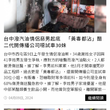
台中潑汽油情侶惡男起底 「黃毒都沾」醋
二代開傳播公司噁試車30妹
台中市西屯區9日上午發生情侶潑油案，34歲謝姓女子因與
41李姓男友發生爭執，應對方的嗆聲而潑汽油點火，2人都
被燙傷送醫，據了解，李男前科累累，他3月才開車撞死矽
品工程師，過去更是「黃毒都沾」，還曾開傳播公司並試車
30位小姐，有販毒、恐嚇取財等多項前科，如今則是全身有
68%傷燙傷送醫急救中。據了解，李姓男子家境優渥，他是
中部某醋類養生飲品小開，而他曾到空軍服役，離開軍旅後
並未接掌家業，反而進入八大開傳播公司，更自己當車伕送
繼續閱讀
04月09日, 2024
傳播妹
跑趴
，全盛時期旗下有近30位小姐，他還「一一試
車」，遇到喜歡的便「升級」成女友。李男的荒謬事蹟則不