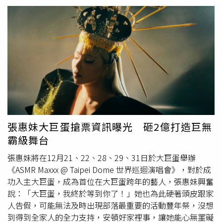
是邀請曾操刀東京巨蛋音響設計的日本團隊負責，聲光舞美
專為亞洲肌膚設計，採用雙層成膜專利技術，拍上後一秒貼
將為粉絲帶來前所未有的「沈浸式」最佳五感聲效體驗，讓
膚，更添加了紅色蜂膠、舒紅素和玫瑰茄花萃取等三大紅色
歌迷狂嗨不只〈三天三夜〉，而是「5天5夜」。張惠妹經紀
護膚成分，有效滋養潤澤和保護疲憊的肌膚。共推出三色
人陳鎮川表示，天后非常重視這次的破蛋演出，除重新編排
17C亮白色/21N象牙白 /23N自然白。(圖／品牌提
曲目、設計環節、沉浸式加強，到大巨蛋版本的紀念商品
供)LAURA MERCIER 煥顏無瑕光采氣墊粉餅／1,950元採用
等，都密集召開會議並親自主持，就是為了將演場會做到極
創新「雙色調氣墊」—外圈裸色粉底提供輕盈且恰到好處的
致完美，她本人心情也極為興奮，曾不只一次開心說：「大
遮瑕、內圈玫瑰粉色粉底為肌膚帶來溫暖的提亮效果。輕拍
巨蛋，我終於等到你了！」為了台北大巨蛋跨年演出，張惠
一層打造輕透水鑽光澤、疊擦第二層轉為微霧高遮瑕光澤，
妹將無法及時出現在部落一年一度豐年祭盛事，幸而全家族
並具備 SPF 50 UVA/UVB PA++++ 高效能防護。(圖／品牌提
都全力支持，讓她無後顧之憂，甚至部落親人還將組團北
供)
上，在豐年祭之前先進臺北大巨蛋，為部落之光張惠妹搖旗
張惠妹大巨蛋搶票資訊曝光 砸2億打造巨無
吶喊加油。此外，主辦單位「聲動娛樂」更貼心表示，為了
霸級舞台
讓大家更從容
跑趴
，順利接軌返鄉高鐵，12月22日、29日
兩場周日演出將提前於晚上6點開演，12月31日跨年場則於
張惠妹將在12月21、22、28、29、31日於大巨蛋舉辦
晚間9點半盛大開唱。另外也提醒 「B2特區（搖滾區）」一
《ASMR Maxxx @ Taipei Dome 世界巡迴演唱會》，對於成
律禁止飲食，而聲動也將會釋出完整的進場、動線攻略。
功入主大巨蛋，成為首位在大巨蛋跨年的藝人，張惠妹興奮
說：「大巨蛋，我終於等到你了！」她也為此硬著頭皮跟家
人告假，可能無法及時出現部落最重要的活動豐年祭，沒想
到得到全家人的全力支持，安頓好家裡事，讓她能心無罣礙