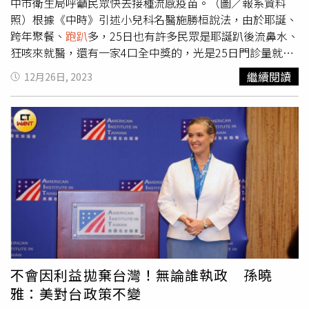
亞軒效力於新北中信特攻，球場成績優異。（圖／取自謝亞
中市衛生局呼籲民眾快去接種流感疫苗。（圖／報系資料
軒IG）而擄獲女神芳心的謝亞軒，今年25歲，從小就是運動
照）根據《中時》引述小兒科名醫施勝桓說法，由於耶誕、
好手的他，國小是手球校隊，之後因課業問題退出，又受到
跨年聚餐、
跑趴
多，25日也有許多民眾是耶誕趴後流鼻水、
哥哥謝亞倫影響，選擇高中就讀能仁家商練球，開始參戰高
狂咳來就醫，還有一家4口全中獎的，光是25日門診量就突
中籃球聯賽、大專籃球聯賽；2021年他正式加入新北中信
增加1成，以腺病毒最多，但流感、副流感、新冠都有增
繼續閱讀
12月26日, 2023
特攻、隔年參戰2022杭州亞運中華隊，是T1聯盟單場投進
加，值得注意的是幼童罹患腸病毒造成手足口症病號未因天
最多三分球的紀錄保持者；他今年成績突飛猛進，除了榮獲
氣變冷減少；他也呼籲，外出做好保暖，還要戴口罩、保持
T1聯盟本季1、2月MVP，還拿下年度進步獎，是個備受看
社交距離。另外，疾管署統計資料，全國和台中市類流感門
好的球員。對於陳波波與謝亞軒是否正在交往中，陳波波經
急診人次在連續3周呈現趨緩後，上周病號突爆增，門診1萬
紀人表示「正常交友不會過多干涉，沒有特別的禁愛令條
0350、急診664甚至是去年同期（5504、398）2倍；且上
款」。 謝亞軒剛獲得2023年T1聯盟最佳進步獎。（圖／取
周也新增一例流感併發重症個案，一名70多歲伯伯，原有慢
自謝亞軒IG）
性病史， 12月中發燒、腹瀉至診所就醫未改善，因高燒不
退至醫院急診就醫後收住院；累計自10月流感季已來，台中
市已有14名重症個案，其中1人死亡，2人仍在住院治療
中。除此之外，新冠肺炎也有升溫趨勢，疾管署統計資料，
台中市連續3周新冠併發症個案依序為50、31、57，包括施
勝桓也指出，其實近1個月新冠患者不曾間斷，發生併發症
不會因利益拋棄台灣！無論誰執政 孫曉
者都已住院就醫，他也呼籲長者、BMI超過30者，若確診為
雅：美對台政策不變
新冠可請醫師開立抗病毒藥，避免小病變重症。有鑑於往年