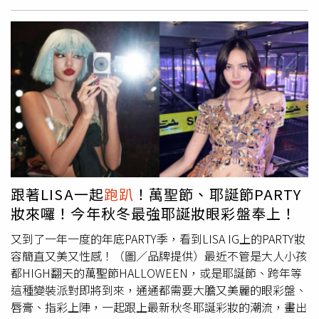
影組）11點33分，許雅鈞座車又來到台北市大安區一家夜
近的便利商店邊吃邊聊，話匣子一開，2人直到凌晨4點多才
店後方的巷子，剛在車上拿下口罩透風的他，一下車就馬上
各自回家休息，完全不見疲態。周湯豪（左起）、周予天、
戴上口罩，接著他跟著帶領人員走下車道；許雅鈞前腳剛進
妞妞都曾被目擊一個晚上趕場好幾攤的經驗。（圖／翻攝自
車道，陳波波後腳就從大門走進夜店，一晚接連跑2場夜
周湯豪、周予天、妞妞IG）今年9月，本刊直擊分手席惟倫1
店，體力相當驚人。陳波波與另外幾位女生也搭乘和先前不
年的周予天，深夜11點半帶著2位美女前往台北市信義區夜
一樣的廂型車前往續攤地點。（圖／本刊攝影組）許雅鈞結
店，一行人只待了不到1小時，接著轉往附近的另一家夜店
婚18年新聞不斷，去年9月汪小菲被爆出積欠大S逾500萬元
繼續狂歡，此時周予天身邊的女伴已經變成另一位短髮女，
的生活費，在微博暴走連續發文指控大S外，連小S一家也受
2人也有不少肢體互動，看似很有譜，短髮女約莫2點58分
到波及。當時汪小菲除了痛罵小S，接著爆料「你老公呢？
先行離開，活力十足的周予天則是直到4點半才結束當晚的
我告訴你你老公乾嘛呢吧，就在你們家樓下的會所找姑娘
夜店歡樂之行，與一名女子返家。前天氣女孩成員妞妞近年
呢，你放個屁嗎？別他媽的來逼逼我？你們家上海那個用你
淡出演藝圈，但不時就會因為夜生活登上媒體版面。去年她
跟著LISA一起
跑趴
！萬聖節、耶誕節PARTY
錢買的房子，好多p，你再跟我逼逼？真他X的讓我惡
被媒體捕捉和一群友人凌晨1點半現身台北市信義區夜店，
妝來囉！今年秋冬最強耶誕妝眼彩盤奉上！
心」，對著許氏夫妻猛開砲。許雅鈞在人員引領下，步行從
待不到半小時，又轉往另一家夜店，但他們依舊沒有久留，
地下停車場的密道進入夜店。（圖／本刊攝影組）而早在去
又驅車到柯震東家開的酒吧捧場，還不巧碰上富少舊愛謝睿
又到了一年一度的年底PARTY季，看到LISA IG上的PARTY妝
年8月，狗仔葛斯齊也曾在直播曬出許雅鈞去夜店小酌，身
宸與他的現任女友兔美。◎喝酒勿開車！飲酒過量，有害健
容簡直又美又性感！（圖／品牌提供）最近不管是大人小孩
邊還有3位美女包夾的照片，並稱讚許雅鈞酒量佳，是夜店
康，未滿18歲請勿飲酒。
都HIGH翻天的萬聖節HALLOWEEN，或是耶誕節、跨年等
的「大善人」，應酬場合非常愉悅。當時小S夫妻倆對外口
這種變裝派對即將到來，通通都需要大膽又美麗的眼彩盤、
徑一致，「我不是公眾人物，以後我的事情不再回應，感
唇膏、指彩上陣，一起跟上最新秋冬耶誕彩妝的潮流，畫出