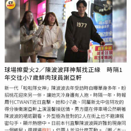
僅於此，他旗下洪姓小姐在2014年間參加毒趴而遭性侵,李
男因而找上蕭姓主辦人理論，電擊蕭女勒索50萬元外，還強
破對方簽下翹車讓渡書，警方逮捕李男時在其屋內查獲K他
命等毒品，並發現至少50萬元現金。而進出警局李男並沒有
就此改邪歸正，他今年3月又駕駛租賃車撞死停等紅燈的29
歲陳姓矽品工程師，更因事後態度輕率、叼菸作筆錄而引發
家屬不滿，被員警要求到案說明竟失聯，如今再度登上媒體
版面。據悉，李男9日上午要求與女友前往加油站買油，幫
家中兩輛沒有油的機車加油，但是當謝女買油返家後，雙方
爆發口角，進而引發肢體衝突，李男開口要求謝女拿汽油潑
球場擦愛火2／陳波波拜神幫找正緣 時隔1
他並點燃，未料謝女如實照辦，因此釀成這起悲劇，李男全
年交往小7歲鮮肉球員謝亞軒
身有68%燒燙傷，如今仍在救治中，確切案情則仍須釐清。
新一代「啦啦隊女神」陳波波去年受訪時自曝單身多年，盼
招桃花迎來另一伴，讓她天冷身邊有人抱，時隔一年，時報
周刊CTWANT近日直擊，她和小7歲、同屬新北中信特攻的
得分後衛謝亞軒上演溫馨接送情，男方還在停車場公然朝著
陳波波的裙底觀看，外型極為登對的2人在街上也不避諱親
密勾手，顯示熱戀中。日前本刊直擊陳波波與許雅鈞現身同
一個飯局，還趕場
跑趴
，但兩人並沒什麼互動。（圖／本刊