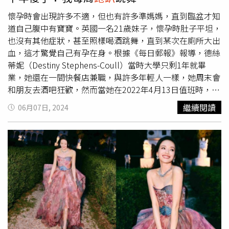
8/31期間，只要入住福容大飯店福隆官網任一專案或使用聯
合住宿券入住，每房都能免費獲得一組夏日玩美包，打造成
懷孕時會出現許多不適，但也有許多準媽媽，直到臨盆才知
海邊度假的頂規開房禮，送給旅客滿滿的誠意！貢寮國際海
道自己腹中有寶寶。英國一名21歲妹子，懷孕時肚子平坦，
洋音樂祭7.19-7.21福隆開唱（圖／福容福隆提供）福隆海
也沒有其他症狀，甚至照樣喝酒跳舞，直到某次在廁所大出
邊的夏季正式開始，從5/31起的2024福隆國際沙雕藝術季
血，這才驚覺自己有孕在身。根據《每日郵報》報導，德絲
LINE FRIENDS夏日明星派對開始，以及6月底舉辦的
蒂妮（Destiny Stephens-Coull）當時大學只剩1年就畢
Skyline Film星空電影院福隆場，還有萬眾矚目的2024貢寮
業，她還在一間快餐店兼職，與許多年輕人一樣，她周末會
國際海洋音樂祭也將在7/19登場，最後還有7、8月即將舉
和朋友去酒吧狂歡，然而當她在2022年4月13日值班時，感
辦的福隆生活節草地音樂會系列活動，讓你整個暑假來福隆
覺自己好像經歷了經期痙攣，半小時候她打電話給經理，要
繼續閱讀
06月07日, 2024
都不無聊，周周都有派對可以跑！福容福隆也推出
求拿一些衛生棉條，但因為出血過多，導致整個廁所像是謀
HelloSummer住宿專案，暑假期間入住可以選擇雙人一泊
殺現場，只好趕緊掛急診。德絲蒂妮沒察覺自己懷孕，照樣
二食或者是四人同行一泊一食，專案價只要8999元起，專
去喝酒跳舞。（圖／翻攝自每日郵報）德絲蒂妮因為失血過
案還贈送夏日玩美包及休閒活動券，讓旅客在住宿期間選擇
多昏倒，醒來時發現人在醫院，當護理師詢問是否懷孕了，
體驗夜訪沙蟹、DIY手作課程，或參與戶外活動如SUP、獨
她表示沒有，但事實是她已經懷孕6個月，儘管這段期間照
木舟等，豐富多元的行程安排，精彩暑假樂趣無窮！更多活
樣來月經，體重也沒有增加，讓她眼至極，「我一直跑酒
動詳情請上福容大飯店福隆臉書查詢：或撥打訂房專線：
吧，常常跳舞，而且我的小腹平坦」，好在最後順利生下兒
02-2499-1188#9。
子金斯利（Kingsley）。金斯利在29周時剖腹產出生，體重
大約1.3公斤，還出現腦出血、腦積水和黃疸，必須緊急送
往新生兒加護病房（NICU），直到2022年8月才終於穩