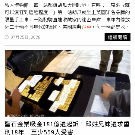
攝）即使已全面數位化，儀錶板依舊維持品牌經典的雙筒造
私人博物館，每一站都讓胡瓜大開眼界，直呼：「原來收藏
型。（圖／方萬民攝）進入車內，同樣能感受到濃厚的品牌
可以瘋狂到這種程度！」第一站胡瓜就坐上英國知名品牌的
個性。相較於近年許多新車追求超大螢幕與全數位化，
限量手工車，一路馳騁直達收藏家的祕密車庫。車庫內停放
Junior仍保留不少Alfa Romeo傳統元素。最具代表性的，莫
近二十輛不同年代的德國、美國經典
跑車
，每一輛都是收藏
過於那組10.25吋望遠鏡式全數位儀表。即使已全面數位
家親自修復打造。身為法拉利車主的胡瓜，一踏進車庫立刻
繼續閱讀
07月25日, 2026
化，依舊維持品牌經典雙筒儀表造型，讓人聯想到過去那些
興奮得像小孩，不停詢問每輛車背後的故事，直言：「這裡
熱血的義大利
跑車
。中央則配置10.1吋觸控螢幕，支援
根本就是車迷的聖殿！」接著，胡瓜來到近年年輕人最夯的
Apple CarPlay與Android Auto無線連接。車內許多細節也
寶可夢卡牌店，卡牌收藏玩家分享，自己原本只是興趣，喜
藏著Alfa Romeo特有的浪漫。從四葉草造型出風口、八色
歡開直播分享拆卡過程，沒想到一張早年收藏的卡片，送鑑
環艙氣氛燈，到隨處可見的蛇形圖騰，都讓車主每次坐進車
定後獲得最高等級10分，價值竟意外飆升超過十萬元。現場
內時，多了一點與眾不同的儀式感。座椅則採黑紅雙色混織
還有其他收藏玩家請胡瓜猜價，不僅有一組一百二十萬的特
皮革配置，駕駛座提供八向電動調整與按摩功能。它沒有刻
典卡，更有一張兩百萬的稀有卡牌，身價不到兩年翻漲好幾
意強調激烈包覆性，而是在運動與舒適之間取得平衡，無論
倍，讓胡瓜聽完忍不住驚呼：「比股票賺的還兇！」最後一
通勤或長途旅行都能維持不錯的乘坐品質。座椅採用黑紅雙
站，胡瓜拜訪台中知名建設公司董事長吳春山打造的「豬博
色混織皮革，駕駛座擁有八向電動調整與按摩功能。（圖／
物館」，對方除了打造台中國家歌劇院、故宮南院、高雄展
方萬民攝）空調出風口為經典的四葉草造型。（圖／方萬民
覽館等大型公共工程，更收藏了超過一萬三千件來自世界各
攝）真正上路後，Junior Ibrida最讓人驚喜的，其實是這套
地的豬偶，從價值四、五百萬元、由三義木雕大師打造的大
聖石金業吸金181億遭起訴！邱姓兄妹遭求重
油電動力系統。搭載1.2升三缸渦輪增壓引擎，結合P2
型木雕屏風，到石雕、陶藝、古董，世界各國豬造型的藝術
刑18年 至少559人受害
Hybrid油電系統以及e-DCS6雙離合器六速自排變速箱，綜