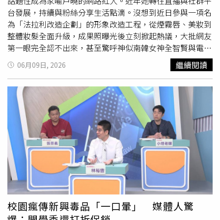
年3月蕭敬騰完成《鑽石舞台之夜》公益演出後，便與愛妻
話題性成為家喻戶曉的網路紅人。近年她轉往直播與社群平
林有慧（Summer）飛往西班牙展開5天兼顧工作與生活的
台發展，持續與粉絲分享生活點滴。沒想到近日參與一項名
旅程。其中最受矚目的莫過於與「紅土之王」納達爾的會
為「法拉利改造企劃」的形象改造工程，從煙霧唇、美妝到
面，兩位不同領域的頂尖人物難得同框，也讓粉絲直呼是
整體妝髮全面升級，成果照曝光後立刻掀起熱議，大批網友
「含金量爆表」的夢幻組合。晨灰現身台北市網球中心，一
第一眼完全認不出來，甚至驚呼神似南韓女神全智賢與電音
行3男2女以球會友同場切磋，進行休閒對打。（圖／本刊攝
天后謝金燕。張婷婷日前在臉書及Instagram曬出全新造型
繼續閱讀
06月09日, 2026
影組）而同一天早先本刊也在同場地遇見YouTuber晨灰，
照，只見她一改過去招牌風格，換上一頭柔順大波浪長捲
與友人Nash等人相約打球運動，現場更有兩名女性球友一
髮，搭配韓系眼妝、粉嫩腮紅及水潤煙霧唇，細長眼線與臥
同加入同場切磋。5月6日下午4點多，晨灰在台北市網球中
蠶設計讓五官顯得更加柔和立體，整體散發出溫柔典雅的韓
心與友人組成3男2女的陣容同場打球。從場上表現來看，眾
系氣質。看到改造成果後，她也開心發文表示：「感謝基隆
人此行似乎以休閒運動、培養球感為主，兩位女生不時練習
店家幫我煙霧唇這麼漂亮還不痛，還幫我化妝，啾咪。」字
基本動作，仍處於熟悉球路的階段；而晨灰與另外兩名男性
裡行間難掩滿意心情。負責改造的店家也同步在社群平台公
友人的球技也屬業餘水準，無論發球或接發球動作都略顯生
開成果照，並以「仙女下凡啦！人家本來就是漂亮女森，法
澀，但絲毫不影響一行人的運動興致。兩名女球友準備離場
拉利改造企劃，要做就做點有難度的好嗎」作為宣傳文案，
前，晨灰還登上裁判椅協助拍照。（圖／本刊攝影組）打了
瞬間引發大量討論。許多網友看到照片後紛紛留言驚呼：
約半小時後，其中兩名女生準備先行離開。臨走前，一名女
「這是誰？」、「完全變另一個人」、「太扯了吧」、「真
子希望留下紀念合影，晨灰也相當配合地拿起對方手機，還
的認不出來」、「技術太神了」、「這企劃一定會紅」。其
特地登上裁判椅，從高處協助取景拍攝，展現紳士風度。待
中最受討論的莫過於張婷婷改造後的明星臉。不少人認為她
校園瘋傳新興毒品「一口暈」 媒體人驚
兩名女生離開後，晨灰似乎另有事情需處理，只見他手持手
部分角度神似全智賢，也有人直呼像謝金燕，甚至有人認為
爆：開學季還打折促銷