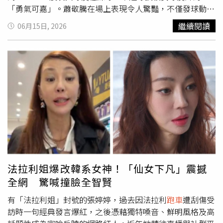
「勇氣可嘉」。蕭敬騰在場上表現令人驚豔，不僅發球動作
俐落有力，落點掌握也很精準。（圖／本刊攝影組）5月6日
繼續閱讀
06月15日, 2026
傍晚5點多，蕭敬騰在女性助理陪同下抵達台北市網球中
心，只見他不僅換上球衣、戴上帽子與護腕，並由專業教練
陪同進行訓練。3月才剛於西班牙與網壇傳奇Rafael
Nadal（納達爾）進行友誼賽交流的蕭敬騰，果真在場上表
現令人驚豔，不僅發球動作俐落有力，落點掌握精準，正反
拍擊球也展現穩定控制能力，顯見平時就對網球下足苦功。
蕭敬騰於晚間6點多結束訓練，隨後前往更衣室換裝離開去
取車。（圖／本刊攝影組）結束練球行程，蕭敬騰親自駕駛
價格超過2千萬台幣的白色勞斯萊斯 Wraith（魅影）雙門
跑
車
低調返回住處。（圖／本刊攝影組）練習約1個多小時
後，蕭敬騰於晚間6點多結束訓練，隨後前往更衣室換裝，
助理則在外等候。整理完畢後，換上白色長袖上衣與黑色長
法拉利姐爆改韓系女神！「仙女下凡」震撼
褲的蕭敬騰，和助理一同前往停車場。最後蕭敬騰親自駕駛
全網 驚喊撞臉全智賢
價格超過2千萬台幣的白色勞斯萊斯Wraith（魅影）雙門
跑
車
離去，低調返回住處。今年3月蕭敬騰赴西班牙工作，驚
有「法拉利姐」封號的張婷婷，過去因法拉利
跑車
遭刮傷受
喜同框網壇傳奇納達爾。（圖／喜鵲娛樂提供）事實上，今
訪時一句經典發言爆紅，之後憑藉獨特嗓音、鮮明風格及高