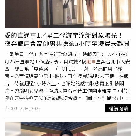
組長期蒐證與分析後，於去年12月1日、今年1月13日、1月
的回饋，也不只是彎道裡的樂趣。而是在熄火之後，仍然會
22日及4月8日執行4波查緝行動，總計查獲邱薡宬等44人到
讓人忍不住多看一眼的那份悸動。看看AI怎麼說？為什麼
案，並搜索門市3間、聖石全台營業處23處等，查扣銀行帳
Alfa Romeo總讓人多看一眼？義式設計的魅力在哪裡？145
戶總計約7億餘元、現金1370萬餘元、拉利
跑車
2輛、勞斯
匹馬力夠不夠？Junior Ibrida要的不是快Alfa Romeo的操控
萊斯休旅車1輛、保時捷2輛、賓士車1輛。其中警方查扣黃
樂趣不只是速度規格表
愛的直通車1／星二代游宇潼新對象曝光！
金僅有50餘公斤（市值約2億餘元），但據統計，聖石自
夜奔飯店會高帥男共處逾5小時至凌晨未離開
2023年至2024年間總吸金至少約181億6200萬餘元，報案
被害人數共計559名，財損金額逾10億3千萬餘元，其中一
「最美星二代」游宇潼新對象曝光！時報周刊CTWANT在6
名70多歲男子，單筆財損就高達3千萬餘元。全案後續也依
月25日直擊她工作結束後，自駕雙B轎
跑車
直奔台北市大安
刑法加重詐欺、違反銀行法及詐欺犯罪危害防制條例等罪移
區一間日系「厚德路」（HOTEL），與一名高帥男子碰
送台北地檢署偵辦。刑事局呼籲，若有民眾向聖石金業購買
面。游宇潼與高帥男上樓後，直至凌晨2點都未下樓，在飯
黃金遭吸金詐騙請儘速向鄰近警察機關報案；刑事局也在此
店一待就超過5小時以上，也讓她的感情狀態再度引發關
強調，若有購買實體黃金或開立黃金存摺需求，務必選擇如
注。游鴻明女兒游宇潼結束電台宣傳工作開車離開時，特別
臺灣銀行等合法正規機構，切勿輕信來路不明的黃金投資管
與在雨中撐傘等候的粉絲親切合照。（圖／本刊攝影組）6
道或非實體黃金交易之買賣契約，確保交易流程公開透明，
月25日晚間9點多，有著「最美星二代」之稱的游鴻明女兒
繼續閱讀
07月22日, 2026
以保障自身權益。
游宇潼結束電台宣傳工作後，她隨即駕駛一輛白色雙B轎
跑
車
離開。儘管當時外頭下著大雨，仍有不少粉絲特地守候在
車道口，希望能與她合影留念。游宇潼也親切地降下車窗，
滿足粉絲要求，展現十足親和力。晚間9點半左右，游宇潼