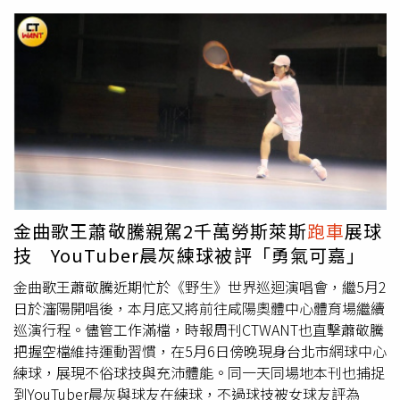
落的長髮，無論是開車時亮眼的綠色針織背心搭配丹寧短
褲，還是騎馬時一身仙氣飄飄的米白色鏤空針織套裝，搭配
頸間點綴的彩色珠串與貝殼項鍊，都完美示範了今年最紅的
「精緻懶」美學，呈現出一般人難以複製的高級質感。（圖
／取自孫芸芸IG）（圖／取自孫芸芸IG）看完這些日常紀
錄，只能說真正的上流生活根本不需要刻意擺拍，這種把電
影情節過成日常的鬆弛感，才是名媛界的真正天花板，大家
今年夏天想要拍出同款的度假大片，這套拍照濾鏡和生活態
度絕對要先偷偷筆記下來！
金曲歌王蕭敬騰親駕2千萬勞斯萊斯
跑車
展球
技 YouTuber晨灰練球被評「勇氣可嘉」
金曲歌王蕭敬騰近期忙於《野生》世界巡迴演唱會，繼5月2
日於瀋陽開唱後，本月底又將前往咸陽奧體中心體育場繼續
巡演行程。儘管工作滿檔，時報周刊CTWANT也直擊蕭敬騰
把握空檔維持運動習慣，在5月6日傍晚現身台北市網球中心
練球，展現不俗球技與充沛體能。同一天同場地本刊也捕捉
到YouTuber晨灰與球友在練球，不過球技被女球友評為