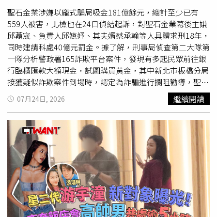
品都容納其中，甚至因為太熱愛收藏，董事長決定斥資2億
效輸出145匹馬力，0至100公里加速8.9秒，平均油耗則達
元打造全台首座「豬博物館」，預計完工後將所有收藏免費
聖石金業涉嫌以龐式騙局吸金181億餘元，總計至少已有
到21.2km/L。單看數據或許稱不上熱血，但實際駕駛後卻
與民眾分享。談起收藏契機，吳春山笑說，一切源自年輕時
559人被害，北檢也在24日偵結起訴，對聖石金業幕後主嫌
比預期來得活潑許多。電動馬達在起步階段立即介入，讓車
送禮給老闆孩子，沒想到自己越買越喜歡，最後收藏一發不
邱薡宬、負責人邱嬿妤、其夫婿蔡承翰等人具體求刑18年，
輛擁有十分輕快的反應。尤其都會道路最常使用的40至80
可收拾，開始在世界各地到處物色，只要看到與豬有關的收
同時建請科處40億元罰金。據了解，刑事局偵查第二大隊第
公里速度區間，加速表現相當靈活。遇到需要超車或快速併
藏，就想盡辦法帶回台灣。而自己出生於彰化鄉下農家，童
一隊分析警政署165詐欺平台案件，發現有多起民眾前往銀
入車流時，也能提供足夠信心。這套系統最大的優勢並非性
年家門前就是豬舍，每逢開學前，家裡賣豬換來的收入也養
行臨櫃匯款大額現金，試圖購買黃金，其中新北市板橋分局
能，而是節奏。油門反應自然，動力銜接順暢，低速時甚至
活了家，因此對豬始終有著特殊情感。胡瓜表示，每一代人
接獲疑似詐欺案件到場時，認定為詐騙進行攔阻勸導，聖石
能以純電模式行駛。對於尚未準備全面進入純電時代的消費
都有屬於自己的收藏回憶，從老一輩的古董、公仔，到現在
金業卻認為板橋分局組詐報導造成其商譽受損，怒喊提告並
繼續閱讀
07月24日, 2026
者而言，這樣的設定反而更容易融入日常生活。unior
年輕人瘋迷的卡牌文化，其實背後收藏的不是物品，而是一
要求更正道歉，最終以板橋分局發布新聞稿澄清落幕。然而
Ibrida的油電動力系統，搭載1.2升三缸渦輪增壓引擎，結合
段人生故事與熱情。「真正珍貴的不是價格，而是每件收藏
警方持續分析發現，聖石金業旗下共有23間門市，以讓民眾
P2 Hybrid油電系統，綜效輸出可達145匹馬力。（圖／方
品都有屬於自己的故事。」他也笑說，錄完這集之後，自己
投資購買一定客數黃金就可獲得8%至12%的「折扣」為話
萬民攝）電動馬達在起步階段立即介入，讓車輛擁有十分輕
最大的收穫不是知道收藏品值多少錢，而是看見收藏家願意
術，吸引民眾投資，同時培養2000名業務，並將業務分為6
快的反應，加速表現相當靈活。（圖／方萬民攝）有趣的
花數十年時間，堅持一件喜歡的事情，這份熱情才是最令人
級，每單成交均可獲得4%至9%不等抽成，每月固定支出就
是，Junior並沒有刻意營造性能車的緊張感。不會時刻提醒
佩服的。
高達近6成，引起警方關注。據了解，聖石金業常以「教育
你自己有多少匹馬力，也不會用誇張的排氣聲浪刺激腎上腺
訓練」、「財務管理」、「茶藝」、「香氛」等名目於各地
素。但當駛入彎道時，你會發現自己早已不自覺握緊方向
舉辦說明會，向多數人或不特定民眾灌輸投資黃金優點並推
盤。方向盤指向十分直接，車頭反應俐落，車身動態也比一
銷黃金合約，使投資人誤信為合法投資方案，或是進行陌生
般小型休旅更為輕快。即使只是日常速度通過彎道，依然能
開發，讓業務不定期傳送黃金資訊，向民眾推薦「黃金條塊