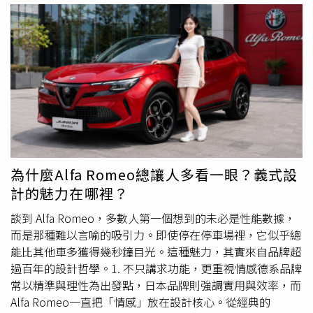
入愛快世界的入門作品；陌生，則是因為這個名字已經消失
多年，直到今天才重新回到品牌產品陣容之中。為了向Alfa
Romeo的故鄉米蘭致敬，Junior最初取名為Milano。（圖
／方萬民攝）經典盾形水箱護罩、俐落的車身線條與濃厚的
義式氣息，讓人第一眼就知道，這是一輛Alfa Romeo。
（圖／方萬民攝）更有趣的是，這輛車在全球發表之初其實
並不叫Junior。原廠最早替它取名為Milano，希望向Alfa
Romeo的故鄉米蘭致敬。然而在發表後不久，因為車名使
用引發爭議，最終原廠決定改以「Junior」作為正式名稱，
也讓這個塵封數十年的經典車名重出江湖。而對Alfa
為什麼Alfa Romeo總讓人多看一眼？義式設
Romeo而言，Junior的意義遠不只是名稱復刻。2025年品
計的魅力在哪裡？
牌重新回台灣市場時，率先登場的是Giulia與Stelvio兩款充
滿性能色彩的作品，向車迷宣告那個熟悉的愛快羅密歐回來
談到 Alfa Romeo，多數人第一個想到的未必是性能數據，
了。但如果說Giulia與Stelvio代表的是品牌過去百年的傳
而是那種難以言喻的吸引力。即使停在停車場裡，它似乎總
承，那麼Junior更像是一封寫給未來的情書。它不只是Alfa
能比其他車多獲得幾秒鐘目光。這種魅力，其實來自品牌超
Romeo旗下最新世代產品，更是進入新能源時代的重要代
過百年的設計哲學。1. 不只講求功能，更重視情感德系品牌
表作。從官方資料中不斷提及的「新世代Alfisti（愛快
常以精準與理性為出發點，日本品牌則強調實用與效率，而
迷）」、「新能源雙動力架構」，便能看出原廠對這款車寄
Alfa Romeo一直把「情感」放在設計核心。從經典的