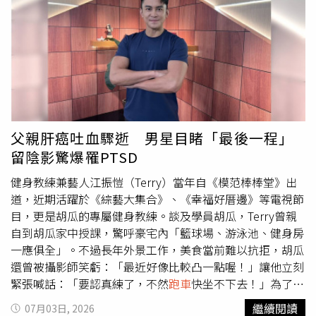
開車抵達台北市大安區一間日系飯店。（圖／本刊攝影組）
車停妥，飯店人員則貼心替游宇潼撐傘，帶她一起進入
Lobby。（圖／本刊攝影組）晚間9點半左右，游宇潼驅車
抵達台北市大安區一間日系飯店，在服務人員引導下將車停
妥，飯店人員則貼心替她撐傘，帶她一起進入Lobby。當晚
游宇潼身穿紅色外套搭配短褲、白色涼鞋，打扮休閒卻依舊
讓人眼睛一亮，一雙修長美腿更是吸引目光，似乎是為稍後
的約會做好了萬全準備。進入大廳後，她先拿起手機聯繫對
父親肝癌吐血驟逝 男星目睹「最後一程」
方，隨後便在大廳等候。不久後，一名身材高挑、外型帥
留陰影驚爆罹PTSD
氣，身穿酒店睡衣的男子下樓與游宇潼碰面。（圖／本刊攝
影組）仔細觀察這位帥哥，舉手投足散發濃厚ABC氣質，但
健身教練兼藝人江振愷（Terry）當年自《模范棒棒堂》出
卻非醫三代前男友楊博翰。（圖／本刊攝影組）不久後，一
道，近期活躍於《綜藝大集合》、《幸福好厝邊》等電視節
名身材高挑、外型帥氣的男子現身。男方身穿酒店睡衣就下
目，更是胡瓜的專屬健身教練。談及學員胡瓜，Terry曾親
來見客，看來兩人之間應該是有一定熟稔程度才能如此輕鬆
自到胡瓜家中授課，驚呼豪宅內「籃球場、游泳池、健身房
自在地碰面。仔細觀察這位帥哥，舉手投足散發濃厚ABC氣
一應俱全」。不過長年外景工作，美食當前難以抗拒，胡瓜
質，也不是之前曾被媒體拍到的醫三代前男友楊博翰。男子
還曾被攝影師笑虧：「最近好像比較凸一點喔！」讓他立刻
隨後與酒店人員辦理相關訪客手續，接著便帶著游宇潼一同
緊張喊話：「要認真練了，不然
跑車
快坐不下去！」為了幫
搭電梯上樓。辦理相關訪客手續，男子與游宇潼一同搭電梯
胡瓜甩肉，Terry特別量身打造訓練菜單，包括20分鐘間歇
繼續閱讀
07月03日, 2026