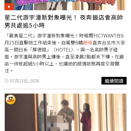
感受到車輛與駕駛之間的默契。這種感覺其實很Alfa
預購暨寄合約書」、「黃金條塊定期定量合約書」，主打民
Romeo。它未必是同級最快的車，卻總能讓人想多開一段
眾只要購買一定克數黃金，就能以折扣價格預購黃金，並將
路。據原廠表示，Junior的底盤與動態調校由曾參與Giulia
星二代游宇潼新對象曝光！ 夜奔飯店會高帥
預購之黃金寄託予聖石公司，於契約期滿後除得拿回預購之
GTA開發的工程團隊主導，目標就是讓這輛新世代休旅依然
男共處逾5小時
黃金外，也可以選擇將該黃金以現時之市價回售予聖石公
保有Alfa Romeo最核心的人車互動感受。至於追求更強性
司。聖石金業涉嫌以龐式騙局吸金181億餘元，北檢24日偵
「最美星二代」游宇潼新對象曝光！時報周刊CTWANT在6
能的玩家，Alfa Romeo此次也同步導入純電版Junior
結起訴，對邱薡宬、負責人邱嬿妤、其夫婿蔡承翰等人具體
月25日直擊她工作結束後，自駕雙B轎
跑車
直奔台北市大安
Elettrica 280 Veloce，擁有280匹馬力輸出與更強烈的性能
求刑18年 。（圖／翻攝畫面）不過公司業務多會以話術說
區一間日系「厚德路」（HOTEL），與一名高帥男子碰
設定，售價189.8萬元，成為品牌進軍純電市場的重要代表
服客戶繼續寄存，以將資金繼續留存公司。為化解投資人疑
面。游宇潼與高帥男上樓後，直至凌晨2點都未下樓，在飯
作。不過回到台灣市場現實面來看，Ibrida顯然才會是銷售
慮，帶投資人前往北、中、南部開設之門市參觀黃金，藉此
店一待就超過5小時以上，也讓她的感情狀態再度引發關
主力。除了優異油耗外，415公升行李廂容積、可擴充至
取信於顧客。其中，顧客得依預購黃金之公克數，先行獲取
注。
1,280公升的載物空間，以及標配腳踢感應式電動尾門，都
8％至12％不等之利益，預購未滿500克之黃金保證獲取8％
具備相當不錯的實用性。車室設計是很典型的義式風格，極
繼續閱讀
07月22日, 2026
利益，預購500克以上，1公斤未滿之黃金保證獲取10％利
簡又帶點輕奢氛圍。（圖／方萬民攝）安全配備同樣完整，
益，預購1公斤以上之黃金保證獲取12％利益。與台銀黃金
包括ACC主動式定速巡航、車道維持輔助、AEB主動煞車、
存摺所提供的利益來看，台銀黃金存摺每購買3公斤的黃
盲點偵測以及Level 2駕駛輔助系統等均列為標準配備，符
金，僅可獲得0.07%利益，聖石相比之下幾乎暴利。警方調
合現今消費者對於安全科技的期待。以129.8萬元起的售價
查發現，聖石將絕大部分向客戶收取之資金均用於後金補前
來看，Junior Ibrida勢必將面對多款歐、日豪華小型休旅的
金，用於沖抵解約出金損失及新進客戶折扣，並作為幹部獲
圍剿。然而Alfa Romeo想賣的，也許從來不只是規格。Alfa
利、人事獎金及營運成本，且並無足夠黃金存量。而專案小
Romeo所謂的「操控你的心動」，其實不只是方向盤傳來