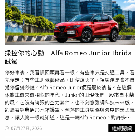
人在施用毒品後仍開車，不僅容易造成交通事故，更可能危
害無辜用路人的安全。第六警分局也強調，警方將持續加強
取締毒駕、酒駕及各類危害公共安全的違法行為，透過巡
邏、攔檢及科技執法等方式，全力維護道路交通安全，對任
何違法行為都將依法究辦、絕不寬貸。同時也呼籲民眾，若
發現疑似毒駕或酒駕情形，應立即通報警方，共同守護安全
的交通環境，避免憾事發生。
操控你的心動 Alfa Romeo Junior Ibrida
試駕
停好車後，我習慣回頭再看一眼。有些車只是交通工具，看
完便走；有些車則像藝術品，即使熄火了，視線還是會不自
覺停留幾秒鐘。Alfa Romeo Junior便是屬於後者。在這個
休旅車愈來愈相似的年代，Junior的出現像是一股來自米蘭
的風。它沒有誇張的空力套件，也不刻意強調科技未來感，
卻憑著經典盾形水箱護罩、俐落的車身線條與濃厚的義式氣
息，讓人第一眼就知道，這是一輛Alfa Romeo。對許多老
車迷而言，Junior其實是一個熟悉又陌生的名字。熟悉，是
繼續閱讀
07月27日, 2026
因為早在1960年代，Alfa Romeo便曾推出GT 1300
Junior、GT 1600 Junior等經典車型，成為許多年輕車迷踏