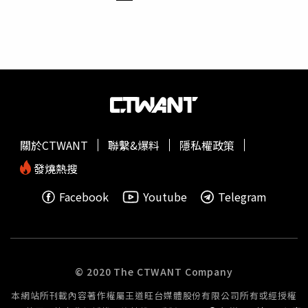
成癮者與家屬勇敢跨出求助的第一步，切勿再讓毒品害人害
多本存摺，以及保時捷
跑車
2輛、賓士轎車1輛。其中部分精
己。
品價格驚人，單一愛馬仕包市值約25萬元，兩支名錶總價更
超過300萬元。警方調查發現，郭男名下還擁有市值約1億
8000萬元豪宅，為防止脫產，檢方已向法院聲請禁止移轉
處分。警方初步清查，該集團不法所得高達3億5000萬元，
受害人數恐達上百人，目前仍持續擴大追查資金流向及其他
共犯，全案訊後依詐欺罪、洗錢防制法等罪嫌移送彰化地檢
署偵辦。警方也提醒，近年詐騙集團頻繁結合AI深偽
（Deepfake）技術，冒用名人影像、聲音及身分，在社群
關於CTWANT
聯繫&爆料
隱私權政策
平台投放投資廣告，藉此吸引民眾加入投資群組或點擊不明
連結。若影片出現表情僵硬、嘴型與聲音不同步、動作不自
發燒熱搜
然等情況，應提高警覺。彰化縣警局局長陳世煌呼籲，面對
Facebook
Youtube
Telegram
標榜「穩賺不賠」、「保證獲利」的投資機會務必審慎查
證，若懷疑遭遇詐騙，應立即保存對話紀錄、匯款證明及相
關畫面，儘速向警方報案，以維護自身財產安全。
© 2020 The CTWANT Company
本網站所刊載內容著作權屬王道旺台媒體股份有限公司所有或經授權