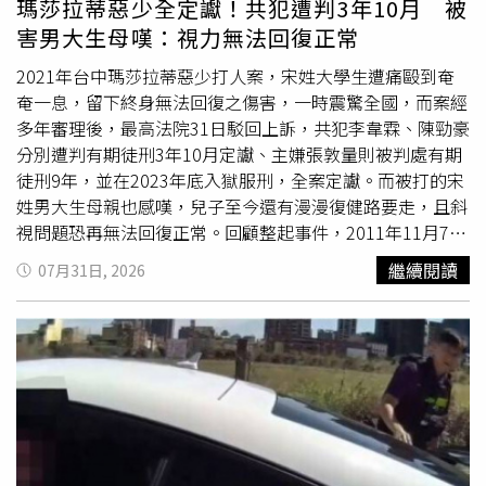
瑪莎拉蒂惡少全定讞！共犯遭判3年10月 被
麼，我跟十元也不會這麼自然吧！」「中信兄弟」啦啦隊女
害男大生母嘆：視力無法回復正常
神啾啾（Julia）去年6月也曾被拍到由小6歲的樂天桃猿球
員陳晨威開著白色保時捷接送。當天她熟門熟路將行李放進
2021年台中瑪莎拉蒂惡少打人案，宋姓大學生遭痛毆到奄
後座，隨後兩人前往高鐵桃園站附近享用火鍋宵夜。用餐結
奄一息，留下終身無法回復之傷害，一時震驚全國，而案經
束後，陳晨威結帳時，啾啾一路輕撫著他的背，直到離開餐
多年審理後，最高法院31日駁回上訴，共犯李韋霖、陳勁豪
廳、返回保時捷都未停下，甜蜜互動藏不住。隨後兩人驅車
分別遭判有期徒刑3年10月定讞、主嫌張敦量則被判處有期
返回陳晨威位於桃園中壢的住處，戀情也因此曝光。兩人感
徒刑9年，並在2023年底入獄服刑，全案定讞。而被打的宋
情一路穩定發展，去年12月9日證實求婚成功，隔天便現身
姓男大生母親也感嘆，兒子至今還有漫漫復健路要走，且斜
戶政事務所完成結婚登記，日前更迎來新生命誕生，正式升
視問題恐再無法回復正常。回顧整起事件，2011年11月7日
格新手爸媽。
凌晨，食品小開張敦量駕駛母親名下的瑪莎拉蒂
跑車
，行經
繼續閱讀
07月31日, 2026
西屯區台灣大道與河南路口時，與宋姓大學生所駕駛的車輛
發生擦撞，未料張敦量、李韋霖與陳勁豪3人竟強拉宋男下
車，並持鋁棒痛毆宋男，儘管宋男不斷哀求道歉，但3人仍
對其痛毆、狂搧巴掌、重擊宋男頭部，造成宋男顱骨骨折、
急性硬膜上出血、氣腦與眼耳出血，緊急開刀後才保住一
命，但仍對宋男造成不可回復之嚴重傷害。案經檢察官起訴
後，主嫌張敦量一、二審均遭判刑有期徒刑9年，最終放棄
上訴，並在2023年底入獄，另，共犯李韋霖、陳勁豪一審