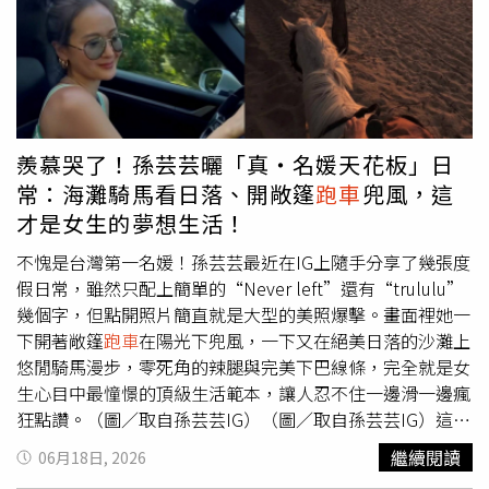
分，必須完全以子女的利益為準，絕對不能挪為父母自己私
用；第3點，送給孩子的，就是孩子的，媽媽多年來贈與給
子女的股票，在法律上財產權就是屬於孩子的，不再是父母
的財產，不能任意拿回來。蘇家宏指出，第4點，孩子的資
產，不列入夫妻財產，既然股票是孩子的，就算丈夫最後取
得監護權，這些股票也不會列入夫妻剩餘財產分配來計算，
羨慕哭了！孫芸芸曬「真・名媛天花板」日
媽媽不能因為先生監護孩子，就主張要分走孩子名下的一半
常：海灘騎馬看日落、開敞篷
跑車
兜風，這
財產；第5點，為了孩子，不要輕易放棄親權，不是先生堅
才是女生的夢想生活！
持要監護權，太太就沒有機會，既然這麼愛孩子，那就不要
輕易放棄孩子的親權（監護權），爭取陪伴他成長的機會。
不愧是台灣第一名媛！孫芸芸最近在IG上隨手分享了幾張度
蘇家宏表示，就算最後並未爭取到監護權，太太也有固定探
假日常，雖然只配上簡單的“Never left”還有“trululu”
視的時間，如果發現先生有違法私自挪用孩子的金錢，像是
幾個字，但點開照片簡直就是大型的美照爆擊。畫面裡她一
將孩子名下5張台積電股票出售，所得金錢據為己有，後續
下開著敞篷
跑車
在陽光下兜風，一下又在絕美日落的沙灘上
買超級
跑車
或匯給其他女子花用等，太太就可以提出刑事侵
悠閒騎馬漫步，零死角的辣腿與完美下巴線條，完全就是女
占罪告訴，並要求返還金錢給小孩，一併予以說明。
生心目中最憧憬的頂級生活範本，讓人忍不住一邊滑一邊瘋
狂點讚。（圖／取自孫芸芸IG）（圖／取自孫芸芸IG）這種
融入大自然、充滿空氣感的度假節奏，最厲害的地方在於她
繼續閱讀
06月18日, 2026
總能把高奢日常過得毫無炫耀感…照片中她頂著一頭隨意散