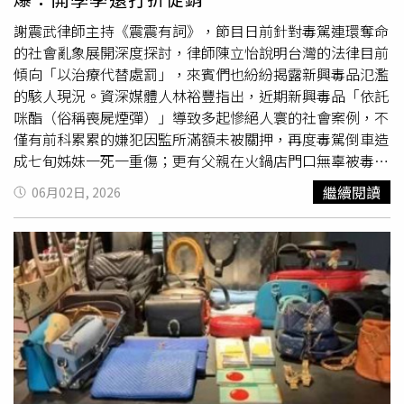
機走出場館外來回踱步、一邊講電話，神情專注；另外兩名
遠看有曾馨瑩或阿雅的影子。「第一眼以為全智賢」、「根
男性友人則留在場內繼續練習。晨灰忙東忙西，真的打球的
本謝金燕」、「眼神變得很有明星感」、「變韓系女神
謝震武律師主持《震震有詞》，節目日前針對毒駕連環奪命
時間不長，球技也真的仍須努力。（圖／本刊攝影組）直到
了」、「蒸的似呂明星」、「超美的了」、「真的有變漂
的社會亂象展開深度探討，律師陳立怡說明台灣的法律目前
傍晚6點多，整體運動行程告一段落，晨灰與友人步出場
亮」等留言湧入，讓話題迅速延燒。不過在一片讚美聲中，
傾向「以治療代替處罰」，來賓們也紛紛揭露新興毒品氾濫
館，在門口邊聊天邊等車。不久後一輛多元計程車抵達，三
依舊有部分酸民留言調侃，例如「天生麗質，再畫下去不得
的駭人現況。資深媒體人林裕豐指出，近期新興毒品「依託
人隨即共乘離去，結束約兩小時的球場行程。似乎有事要處
了」、「店家好厲害，把鬼變美女」、「還是一樣」、「不
咪酯（俗稱喪屍煙彈）」導致多起慘絕人寰的社會案例，不
理的晨灰，頻頻講電話滑手機的時間比打球還長。（圖／本
要再幻想了」等，引發兩派網友論戰。然而張婷婷多年來面
僅有前科累累的嫌犯因監所滿額未被關押，再度毒駕倒車造
刊攝影組）事後記者查看社群發現，當天同行的兩位女生應
對外界批評始終保持高EQ，鮮少與網友正面衝突，也因此
成七旬姊妹一死一重傷；更有父親在火鍋店門口無辜被毒駕
是透過球場活動認識的球友。而這場友誼球敘中，晨灰在場
累積不少支持者。回顧張婷婷的演藝歷程，她當年因法拉利
撞死，讓二女兒哭得撕心裂肺。萬華分局員警張景義也無奈
繼續閱讀
06月02日, 2026
上表現略顯生澀，不時擊球失準，讓好友Nash忙著撿球善
事件爆紅後，曾是各大綜藝節目爭相邀約的常客，也推出過
表示，現今毒品價格太便宜且極易取得，成年人累犯眾多，
後，意外從球友變身「保母」。就連女方事後受訪時，也以
單曲《迪迪不要停》，成為台灣網路世代極具代表性的話題
這種將依託咪酯加入煙油的「喪屍煙彈」更是防不勝防。新
一句「勇氣可嘉」形容晨灰的表現，原來這是晨灰網球比賽
人物之一。外界也曾關注她繼承父親留下的可觀資產，但後
興毒品的魔爪如今已深入校園，嚴重危害年輕學子。員警張
初體驗。
來因投資及副業經營不順，傳出幾乎賠光積蓄，甚至賣掉法
景義透露：「一瓶煙油僅需數百元，高中生非常容易買
拉利維持生活。不過她始終沒有被現實擊倒，持續透過直播
到。」媒體人林裕豐更驚爆：「現在校園內正流行被稱為
與社群經營累積人氣。這次「仙女下凡」改造企劃，不僅讓
「一口暈」的毒品，1毫升只賣1250元，甚至惡劣到在「開
外界看見張婷婷截然不同的一面，也成功掀起社群熱議。許
學季」推出打六折的促銷手段，導致毒品深入國、高中生校
多粉絲認為，無論外界如何評價，願意嘗試改變、勇敢展現
園。」林裕豐也提到，不僅校園淪陷，許多富二代也沉迷於
自信就是最美的模樣，也期待未來能看到她挑戰更多不同風
吸食毒品，但拿到的毒品往往被摻雜了不明的廉價毒物，極
格，再次帶給大家驚喜。
易引發猝死，過去就曾發生富二代在租屋處與傳播小姐一同