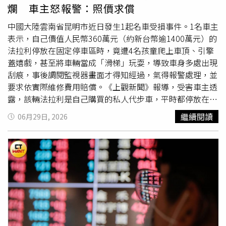
家，互動相當融洽。對於樂天女孩熊霓6月5日帶著高帥男子
婚後手牽手搭乘一輛鉑金色Porsche 356 Speedster復古
跑
爛 車主怒報警：照價求償
回新竹老家拜見父母，本刊詢問樂天球團兩人是否為男女朋
車
離開會場，成為全場最吸睛畫面。蒂蘭事後也在
友關係？樂天回應本刊表示：「球團不會過問女孩私下的交
Instagram限時動態分享婚禮照片，並簡單寫下
中國大陸雲南省昆明市近日發生1起名車受損事件。1名車主
友情況，但會叮嚀務必恪守本分，謝謝關心。」
「Love（愛）」向外界分享喜悅。兩人的愛犬也換上特製
表示，自己價值人民幣360萬元（約新台幣逾1400萬元）的
燕尾服現身，而她還特別在婚禮現場擺放去年病逝繼父的照
法拉利停放在固定停車區時，竟遭4名孩童爬上車頂、引擎
片，希望重要家人沒有缺席人生的重要時刻。蒂蘭布蘭多身
蓋嬉戲，甚至將車輛當成「滑梯」玩耍，導致車身多處出現
穿設計師Eva Bouskila量身打造的訂製婚紗，以優雅法式造
刮痕，事後調閱監視器畫面才得知經過，氣得報警處理，並
型成為婚禮焦點。（圖／翻攝自IG，people）蒂蘭出身名
要求依實際維修費用賠償。《上觀新聞》報導，受害車主透
人家庭，父親派屈克布蘭多（Patrick Blondeau）曾是法國
露，該輛法拉利是自己購買的私人代步車，平時都停放在固
國家足球隊成員，母親維洛妮卡勒布里（Veronika
定位置。事發當天，他在外地出差，返家後發現車身受損，
繼續閱讀
06月29日, 2026
Loubry）則是法國知名演員兼電視主持人。她4歲便替時尚
調閱監視器後赫然發現，有4名孩童趁大人未注意時爬上車
設計師尚保羅高提耶（Jean Paul Gaultier）走秀，6歲因
輛，在引擎蓋及車頂來回滑動、玩耍，造成車身多處留下明
《Vogue Enfants》封為「世界最美女孩」一夕爆紅；10歲
顯刮痕，初步評估維修費用恐要價不菲。事件發生後，車主
登上《Vogue Paris》時，因濃妝、高跟鞋及成熟造型掀起
立即向警方報案，當地派出所也兩度安排雙方進行協調。不
「兒童過度成人化」爭議，但她並未因此離開時尚圈，之後
過，車主指出，孩童家長一開始僅願意賠償數百元人民幣，
陸續與Dolce & Gabbana、L'Oréal、Hugo Boss等國際品
後續才將賠償金額提高至人民幣5000元（約新台幣2.3萬
牌合作，加入IMG Models，2018年更登上TC Candler「全
元），但與實際修復費用仍有相當大的落差，讓他難以接
球百大最美臉孔」榜首，再度成為全球矚目焦點。今年4月
受。車主強調，自己並非刻意要求高額賠償，而是希望依專
迎接25歲生日之際，蒂蘭曾分享童年獲封「世界最美女孩」
業維修估價結果處理，希望受損車輛能恢復原狀。他也呼籲