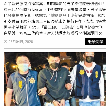
入房地產與黃金投資。不料一切都是精心策劃的圈套，男方
斗子觀光漁港拍攝寫真，期間攝影的男子不僅開著價值416
私自將資金拿去「周轉」，隨後香菱成為知名網紅，收到多
萬元起的保時捷Taycan，載她前往不同場景取景，男子事後
位受害者私訊，才驚覺男友根本是專業詐騙集團，連當初接
也分享拍攝花絮，透露為了讓彭彭登上漁船完成拍攝，還特
送她的
跑車
應該都是花她的錢買的。香菱坦言當時因情侶關
別支付費用給外籍漁工。最後結束外拍行程後，彭彭也搭乘
係難以劃分金錢歸屬，最終並未提告。對此，律師游嵥彥特
男子座駕離開。 樂天「最正MC」艾融去年5月也曾被本刊
別提醒，「遇到情感詐騙切勿因關係複雜而退縮，務必堅持
直擊與一名富二代約會。當天她返家放妥行李後隨即再次出
走法律途徑報案，否則將完全失去討回權益的機會」。香菱
門，熟門熟路坐上已在住家門口等候的保時捷911
跑車
。車
繼續閱讀
08月04日, 2026
分享遭到高超騙術，讓主持人與專家來賓全體瞠目結舌。
主一路驅車前往約10公里外的大直，短短不到20分鐘便抵
（圖／和展影視提供）
達目的地。抵達後，兩人先到茶飲店購買飲料，隨後在附近
散步逛街，最後一同前往賽車模擬器中心。男方體驗賽車遊
戲時，艾融則坐在一旁沙發陪伴，起初兩人有說有笑，之後
男方專注遊玩，她便安靜滑手機等待，絲毫不在意被晾在一
旁。Yuri因參加《全明星運動會4》與王齊麟結緣，2022年
兩度被目擊由王齊麟開名車接送。先是錄影結束後搭上他的
黑色賓士離開，不久後王齊麟高調分享新購入的白色保時捷
休旅車，Yuri結束工作時又被拍到熟門熟路坐上同款同車號
的保時捷副駕駛座返家。不過這段緣分並未延續，王齊麟之
後認愛「十元」陳詩媛，兩人如今已步入婚姻。Yuri當時也
澄清，自己與王齊麟只是朋友，「如果真的跟王齊麟有什