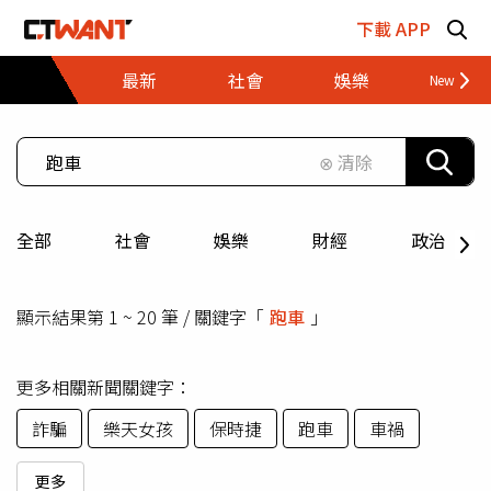
跳至主要內容區塊
下載 APP
最新
社會
娛樂
財經
⊗ 清除
全部
社會
娛樂
財經
政治
顯示結果第 1 ~ 20 筆 / 關鍵字「
跑車
」
更多相關新聞關鍵字：
詐騙
樂天女孩
保時捷
跑車
車禍
更多