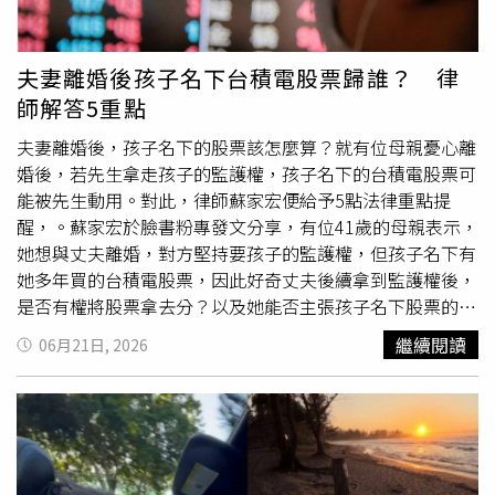
時的照片，感謝一路走來的人生歷程，也讓許多粉絲回憶起
家長應善盡照顧與管教責任，避免孩童因一時玩樂造成他人
她的成名故事。儘管多年來始終頂著「世界最美女孩」光
財物損失，甚至衍生更大的安全風險。目前雙方仍未就賠償
環，她曾受訪表示，自己從不認為外貌能定義人生，「我不
金額達成共識，後續是否進一步透過法律途徑解決，仍有待
夫妻離婚後孩子名下台積電股票歸誰？ 律
是世界最漂亮的人，我只是普通人。」婚禮後她也發文呼籲
協商結果。
師解答5重點
外界尊重新人隱私，希望大家記住的不是鎂光燈下的標籤，
而是她作為一名新娘，與摯愛攜手展開幸福人生的新起點。
夫妻離婚後，孩子名下的股票該怎麼算？就有位母親憂心離
蒂蘭布蘭多身穿設計師Eva Bouskila量身打造的訂製婚紗，
婚後，若先生拿走孩子的監護權，孩子名下的台積電股票可
以優雅法式造型成為婚禮焦點。（圖／翻攝自IG，
能被先生動用。對此，律師蘇家宏便給予5點法律重點提
people）
醒，。蘇家宏於臉書粉專發文分享，有位41歲的母親表示，
她想與丈夫離婚，對方堅持要孩子的監護權，但孩子名下有
她多年買的台積電股票，因此好奇丈夫後續拿到監護權後，
是否有權將股票拿去分？以及她能否主張孩子名下股票的一
半？蘇家宏認為，這位母親的疑慮不是在爭錢，而是在擔心
繼續閱讀
06月21日, 2026
她的孩子，因此他也提供5點法律提醒供她參考。第1點，監
護人有權「管理」未成年子女財產，親權行使人，也就是監
護人，在法律上的確有權利管理未成年子女的財產，也可能
因此賣掉孩子的股票，或動用未成年子女名下的存款。蘇家
宏提到，第2點，每一筆錢的花用都必須「為了孩子的利
益」，法律有嚴格規定，未成年子女名下財產的管理和處