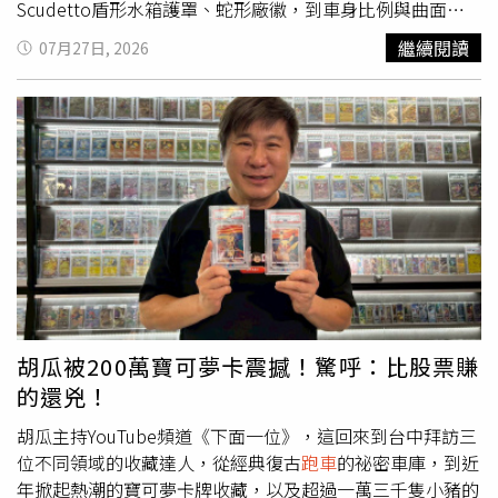
予厚望。Junior屬於標準都會跨界休旅尺碼，透過短前後懸
Scudetto盾形水箱護罩、蛇形廠徽，到車身比例與曲面雕
設計、厚實輪拱與向後收束的車尾線條，營造出接近掀背鋼
塑，許多設計元素都已傳承數十年。即使是全新世代的
繼續閱讀
07月27日, 2026
砲的視覺張力。（圖／方萬民攝）車頭經典的Scudetto盾
Junior，也能一眼看出它來自Alfa Romeo家族。2.
跑車
血
形水箱護罩是全車焦點。（圖／方萬民攝）同樣是小型休
統融入休旅車Junior雖然是一輛都會休旅，但設計團隊仍融
旅，德國人習慣用精準比例展現理性，日本品牌強調機能與
入許多
跑車
元素。例如短前後懸、厚實輪拱、Coda Tronca
實用，而義大利人似乎總是把情感放在第一順位。Alfa
截尾式車尾，以及低重心視覺比例，都讓它比一般休旅車更
Romeo Junior車長4,173mm、車寬1,781mm、車高
具動感。這也是為什麼許多人會形容Junior像是一輛「長高
1,539mm，屬於標準都會跨界休旅尺碼。雖然身形緊湊，
的鋼砲」。3. 精品感來自細節真正的義式設計往往藏在細節
但透過短前後懸設計、厚實輪拱與向後收束的車尾線條，營
裡。從車內四葉草出風口、蛇形圖騰、雙筒儀表設計，到環
造出接近掀背鋼砲般的視覺張力。車頭經典的Scudetto盾
艙氣氛燈的配置，都不是必要功能，卻能讓車主每天使用時
形水箱護罩依舊是全車焦點，油電版Ibrida採用招牌蛇紋設
感受到品牌獨有的儀式感。對Alfa Romeo而言，設計從來
計，搭配全新「3+3」LED矩陣式頭燈，即使停在車陣之中
不只是造型，而是一種生活態度。看看AI怎麼說？145匹馬
依然擁有極高辨識度。車尾則延續Alfa Romeo經典
跑車
力夠不夠？Junior Ibrida要的不是快Alfa Romeo的操控樂趣
Giulia TZ的Coda Tronca截尾式設計，俐落的收尾線條替整
不只是速度原文：操控你的心動 Alfa Romeo Junior
胡瓜被200萬寶可夢卡震撼！驚呼：比股票賺
體造型增添濃厚跑格。如果說德系豪華品牌講究的是精準，
Ibrida試駕
的還兇！
那麼Junior所展現的，則是一種感性。它不需要複雜折線，
也不需要誇張的空力套件，只憑幾個經典元素，就足以讓人
胡瓜主持YouTube頻道《下面一位》，這回來到台中拜訪三
一眼認出這是一輛來自義大利的精品。Junior Ibrida採用全
位不同領域的收藏達人，從經典復古
跑車
的祕密車庫，到近
新「3+3」LED矩陣式頭燈，辨識度極高。（圖／方萬民
年掀起熱潮的寶可夢卡牌收藏，以及超過一萬三千隻小豬的