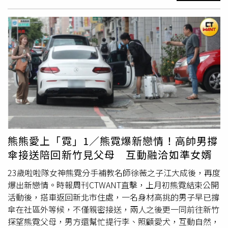
上樓，直到凌晨2點仍見到游宇潼離開。（圖／本刊攝影
跑步、30分鐘徒手肌力訓練、30分鐘有氧舞蹈及30分鐘瑜
組）兩人上樓後直到凌晨2點仍未見到游宇潼離開，隔天上
珈伸展。胡瓜也趁著閒暇時努力運動，最高紀錄一週苦練4
午本刊再度返回現場時，游宇潼的那輛雙B座車已經駛離。
天，成功消滅小腹。帶領無數人找回健康體態的Terry，對
掐指一算，兩人在飯店內至少共處超過5個小時，也令人相
健康的執著其實源自家庭的遺憾。他透露，父執輩五兄弟皆
當好奇男方身分及兩人關係。對於本刊6月25日晚上直擊游
是B型肝炎患者，父親年輕時在外島服役，退伍後又陸續開
宇潼結束電台工作後，雨中開車直奔大安區與友人飯店相
計程車、拖吊車，並在交通隊值勤，長年作息、飲食極不規
會，直到隔日凌晨兩點都未見離開，游宇潼經紀人回應本刊
律。後來父親出現血便、胃出血，甚至在家中吐血，送醫後
表示，近期游宇潼忙著準備演唱會，所以在該處跟一群朋友
確診肝癌末期，癌細胞擴散速度快到來不及接受栓塞與化
一起上瑜伽課，因為當天她沒帶房卡，所以經紀人的男朋友
療，只能住進安寧病房，短短一年便離世。Terry至今仍忘
下來拿房卡給她。
不了父親生命最後一程，由於奶奶堅持「人要回到家才能離
開」，當時哥哥陪同父親搭乘救護車，每隔幾秒就按壓一次
人工呼吸器，他則騎著摩托車一路跟在後方。返家後，兄弟
熊熊愛上「霓」1／熊霓爆新戀情！高帥男撐
倆再合力將父親抬上舊公寓客廳的簡易靈堂，拔除呼吸器，
傘接送陪回新竹見父母 互動融洽如準女婿
陪伴父親走完人生最後一程。那段畫面至今仍深深烙印在他
的腦海，成為難以抹滅的陰影。父親驟逝對母親而言猶如天
23歲啦啦隊女神熊霓分手補教名師徐薇之子江大成後，再度
崩地裂，一度陷入不吃不喝、依賴安眠藥度日的狀態，當時
爆出新戀情。時報周刊CTWANT直擊，上月初熊霓結束公開
Terry獨自扛起照顧母親的重擔，白天還得兼顧工作，在龐
活動後，搭車返回新北市住處，一名身材高挑的男子早已撐
大的悲傷與壓力下，開始對救護車聲特別敏感，只要母親稍
傘在社區外等候，不僅親密接送，兩人之後更一同前往新竹
有風吹草動便陷入高度焦慮，睡眠也嚴重失調。直到二哥退
探望熊霓父母，男方還幫忙提行李、照顧愛犬，互動自然，