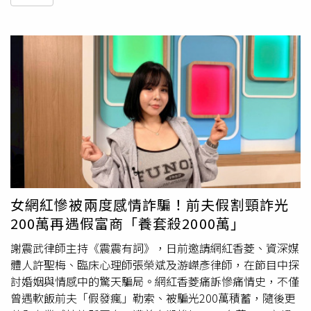
女網紅慘被兩度感情詐騙！前夫假割頸詐光
200萬再遇假富商「養套殺2000萬」
謝震武律師主持《震震有詞》，日前邀請網紅香菱、資深媒
體人許聖梅、臨床心理師張榮斌及游嵥彥律師，在節目中探
討婚姻與情感中的驚天騙局。網紅香菱痛訴慘痛情史，不僅
曾遇軟飯前夫「假發瘋」勒索、被騙光200萬積蓄，隨後更