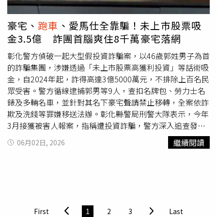
吸食不明毒品而暴斃的悲劇。面對毒駕不斷拆散無辜家庭，
社會大眾對遲遲無法重判感到不解。律師陳立怡解釋，政府
豪宅、
跑車
、愛馬仕全靠騙！未上市股票吸
雖然正設法提高罰則，但毒駕在法律上仍被歸類於「尚未提
金3.5億 詐團首腦爽住8千萬豪宅落網
升到殺人主觀犯意」，因此還無法以殺人罪送辦。現階段是
設立「不能安全駕駛罪」，酒駕或毒駕造成死亡結果，處3
彰化警方偵破一起大型假投資詐騙案，以46歲郭姓男子為首
年以上、10年以下有期徒刑；加重條款則規定，若10年內
的詐騙集團，涉嫌透過「未上市股票高獲利投資」等話術吸
再犯則可求處無期徒刑。民俗專家小煜老師則分享，曾有一
金，自2024年起，詐得高達3億5000萬元，不排除上百名民
名以
跑車
維生的男子，太太特地來求平安符，表示先生近期
眾受害。警方循線逮捕郭男等9人，查扣名牌包、勞力士名
頻頻發生擦撞希望幫忙化解，怎料過一陣子太太絕望痛哭回
錶及多輛名車，並針對其名下豪宅聲請禁止移轉，全案依詐
來，說平安符根本沒用，因為先生已經撞死人，一查才發現
欺及洗錢等罪嫌移送法辦。彰化縣警局刑警大隊表示，今年
先生根本是長期毒駕。面對毒品對家庭帶來的打擊，專家也
3月接獲被害人報案，指稱遭投資詐騙，警方深入追查發
從心理與法律層面給出解方。諮商心理師林萃芬指出，上癮
現，郭姓男子與集團成員長期盤據雙北地區，假借未上市股
繼續閱讀
06月02日, 2026
者的家人在心理上面臨巨大煎熬，當吸毒者感到痛苦空虛
票投資名義，以保證獲利、高額報酬等話術吸引民眾投入資
時，家人若能用關懷的角度出發，利用親情的力量幫助其脫
金，待資金到位後即失聯或拖延出金，讓不少被害人畢生積
離毒品圈。而一旦確認成癮，務必尋求專業協助。律師陳立
蓄化為烏有。專案小組報請彰化地檢署檢察官指揮偵辦，蒐
怡也補充：「當成癮者有心想要戒毒時，根據《毒品危害防
證完備後持拘票、搜索票，於台北市及新北市多處同步執行
制條例》規範，若上癮者主動向醫療院所請求救治，法律上
搜索拘提行動，成功查獲郭男等9名嫌犯到案。警方搜索
『不會被通報、不會被警察帶走、亦不會被判刑』。」呼籲
時，查扣大批贓證物，包括29個名牌包、2支勞力士腕錶、
First
1
2
3
Last