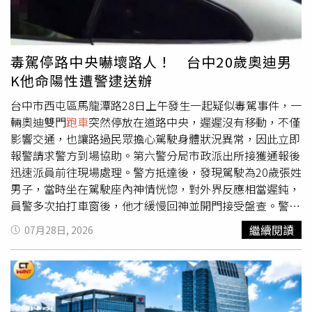
均遭判有期徒刑4年8月，案經上訴至二審後改判有期徒刑3
年，並經最高法院撤銷發回後，更一審改判2人各有期徒刑3
年10月；全案再上訴後，最高法院31日駁回上訴，全案定
讞。然而被打的宋姓男大生至今仍受有相當嚴重之傷害，面
毒駕停路中央嚇壞路人！ 台中20歲奧迪男
對全案定讞，31日宋母受訪時坦言，兒子至今對於情緒控管
K他命陽性遭警逮送辦
與反射動作均有影響，還有慢慢復健路要走，且兒子的學業
也因此延宕，「目前還無法順利畢業」，兒子的視力目前也
台中市西屯區馬龍潭路28日上午發生一起疑似毒駕事件，一
有斜視問題，「可能一輩子都無法再恢復正常了，他也必須
輛奧迪雙門
跑車
突然停放在道路中央，遲遲沒有移動，不僅
去學習適應這樣的眼睛」。
影響交通，也讓路過民眾擔心駕駛身體狀況異常，因此立即
報警請求警方到場協助。第六警分局市政派出所接獲通報後
迅速派員前往現場處理。警方抵達後，發現駕駛為20歲張姓
男子，當時坐在駕駛座內神情恍惚，對外界反應相當遲鈍，
員警多次拍打車窗後，他才緩慢回神並開門接受盤查。警方
觀察其精神狀況明顯異常，擔心若繼續駕駛車輛，恐危及其
繼續閱讀
07月28日, 2026
他用路人的生命安全，因此依法將張男帶回派出所進一步調
查。經警方實施唾液毒品篩檢後，結果對K他命呈現陽性反
應，初步確認張男涉嫌施用毒品後駕車上路，全案依毒品危
害防制條例及相關罪嫌，移送台中地檢署偵辦。警方表示，
毒品會影響人體的判斷能力、注意力及反應速度，一旦駕駛