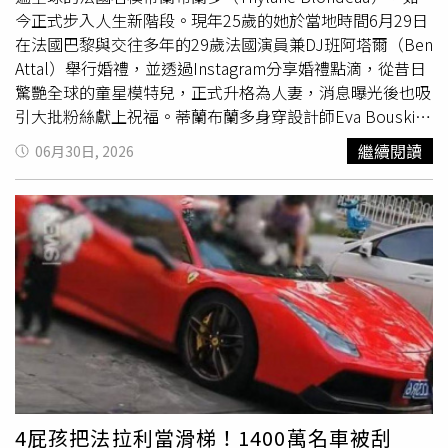
穿上外套，看來相當正式地陪同熊霓走進熊爸公司，熊爸則
今正式步入人生新階段。現年25歲的她於當地時間6月29日
幫忙停車，疑似是首度拜訪女方家人。（圖／本刊攝影組）
在法國巴黎與交往多年的29歲法國演員兼DJ班阿塔爾（Ben
談話過程中，只見熊媽多次點頭，看來已經對女兒這位新男
Attal）舉行婚禮，並透過Instagram分享婚禮點滴，從昔日
伴留下不錯印象。（圖／本刊攝影組）熊霓和男友兩人下車
驚艷全球的童星模特兒，正式升格為人妻，消息曝光後也吸
後各自牽著一隻狗，男友還特地穿上外套，看來相當正式地
引大批粉絲獻上祝福。蒂蘭布蘭多身穿設計師Eva Bouskila
陪同熊霓走進熊爸公司，疑似首度拜訪女方家人。稍後熊媽
量身打造的訂製婚紗，以優雅法式造型成為婚禮焦點。（圖
繼續閱讀
06月30日, 2026
現身，抱著熊霓的愛犬走向停在門口的紅色轎車。熊霓則從
／翻攝自IG，thylaneblondeau)綜合《People》、
賓士車上整理行李及隨身物品，男方主動拉起行李箱、照顧
《Ynet》等外媒報導，蒂蘭與班阿塔爾自2020年開始交
另一隻狗，在熊媽面前展現貼心舉動，談話過程中，只見熊
往，並於2021年初公開戀情。今年3月兩人赴希臘度假時，
媽多次點頭，看來已經對女兒這位新男友留下不錯印象。之
男方精心安排求婚，送上一枚約2克拉橢圓形鑽戒，價值約
後熊媽開著紅色轎車載著熊霓、男友，還有熊爸，宛如一家
3.4萬英鎊（約新台幣145萬元）。蒂蘭當時甜蜜寫下：「我
人返回新竹老家，互動相當融洽。（圖／本刊攝影組）之後
對我最好的朋友說了『我願意』，敬我們的永遠。」相隔約
右腳貼著貼布的熊爸則將熊霓的雙B車開進門口的車位停
3個月後，兩人便在巴黎第16區市政廳完成婚禮，攜手展開
放，熊媽開著紅色轎車載著熊霓、男友，然後熊爸也上車一
人生新篇章。婚禮處處充滿法式浪漫氛圍。蒂蘭身穿由設計
同離開，熊爸則先將熊霓的賓士停妥。約20分鐘後，一行四
師Eva Bouskila量身打造的象牙白絲綢訂製婚紗，搭配俐落
人抵達新竹市北區一處住宅社區。下車時，熊霓拿著小包
剪裁披肩、Dior打造的妝容、低盤髮及白色小雛菊髮飾，手
包，男友則負責拉行李、牽狗，很有默契的分工合作跟著熊
捧奶油色海芋花束，在巴黎與艾菲爾鐵塔美景映襯下完成婚
爸率先走進社區，熊媽則在停妥車後再加入，宛如一家人返
禮。新郎則穿著海軍藍西裝，兩人在親友見證下交換誓言，
4屁孩把法拉利當滑梯！1400萬名車被刮