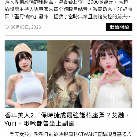
落入專業感情詐騙圈套，遭養套殺慘扣2000多萬元，高超
騙術讓主持人與專家來賓全體瞠目結舌。香菱透露，20歲時
因「聖母情節」發作，拯救了當時無業且情緒失控的前夫。
對方不僅拿玻璃碎片割頸脅迫，還以「30歲前想有家」為由
繼續閱讀
08月06日, 2026
懇求結婚。香菱以為結婚能讓對方安定，甚至搭上直播熱潮
月入數十萬、累積兩百萬存款，豈料前夫變本加厲，不工作
還偷刷她的卡打手遊，甚至連學貸、酒駕罰單全由香菱買
單。直到某次前夫又在職場大吵下跪，香菱躲進廁所報警，
警方破門前一刻，前夫竟一秒恢復正常，香菱亮出先前偷錄
的發瘋影片，這才驚覺「原來以前全是用演的」。離婚時，
婆家甚至反咬要求贍養費，狠嗆：「妳還不是看上我兒子肉
體。」讓香菱三觀盡碎。主持人謝震武律師忍不住直言：
「我們也看不懂妳到底圖他什麼？」香菱則苦笑坦言，因原
生家庭缺愛，「當時以為『什麼都不圖的愛，才是高尚的
愛』」。歷經荒謬婚姻後，23歲的香菱以為迎來曙光，在交
友軟體認識自稱從事貿易的27歲富商男。對方出手闊綽，不
香車美人2／保時捷成最強護花座駕？艾融、
僅開
跑車
接送、隨手包六位數紅包，還稱「前一年賺八千
Yuri、啾啾都曾坐上副駕
萬」。富商男以「10天獲利1%」、「黃金投資3個月翻
倍」等甜頭為誘餌，讓香菱卸下心防，陸續掏出兩千萬元投
「樂天女孩」彭彭日前被時報周刊CTWANT直擊現身基隆八