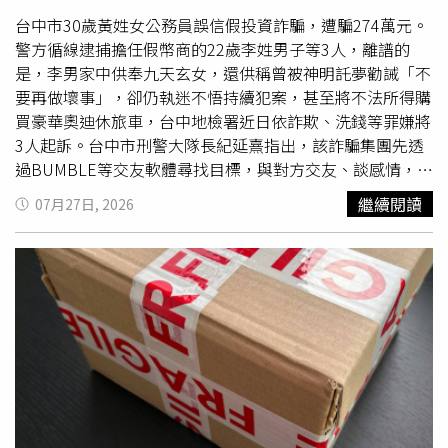
台中市30歲黃姓女公務員誤信假投資詐騙，遭騙274萬元。
警方循線逮捕擔任假幣商的22歲李姓男子等3人，離譜的
是，李男家中供奉九天玄女，還供稱曾被神明託夢勸誡「不
要再做壞事」，卻仍執迷不悟持續犯案，甚至將不法所得購
買豪華奧迪休旅車，台中地檢署近日依詐欺、洗錢等罪嫌將
3人起訴。台中市刑警大隊長紀延熹指出，該詐騙集團先透
過BUMBLE等交友軟體尋找目標，與對方交友、談感情，待
取得信任後，再將被害人拉進名為「百萬小學堂」的LINE
繼續閱讀
07月27日, 2026
投資群組，由假理財專員誆稱透過假投資平台「KADENA」
操作USDT交易，保證獲利、穩賺不賠；任職工部門的黃女
信以為真，依指示多次交付大筆現金，並由李姓男子（22
歲）及同夥假冒「LG幣商」、「D2幣商」與她面交兌換虛
擬貨幣。而李男等人負責收取被害人現金，再將款項層層轉
交上游詐團，藉此切斷金流，每次可抽取2%至3%手續費；
專案小組歷經蒐證分析金流，去年4月持搜索票前往苗栗等
地查緝，逮獲李男、王男及黃男等3人，查扣手機及部分現
金，全案移送台中地檢署偵辦後，檢方近日偵結起訴。值得
注意的是，警方搜索李男住處時，發現家中供奉九天玄女；