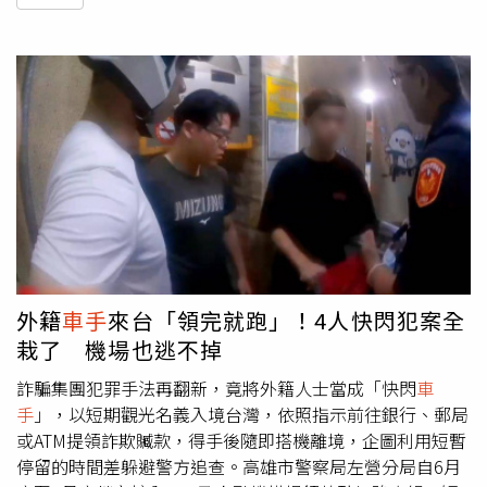
外籍
車手
來台「領完就跑」！4人快閃犯案全
栽了 機場也逃不掉
詐騙集團犯罪手法再翻新，竟將外籍人士當成「快閃
車
手
」，以短期觀光名義入境台灣，依照指示前往銀行、郵局
或ATM提領詐欺贓款，得手後隨即搭機離境，企圖利用短暫
停留的時間差躲避警方追查。高雄市警察局左營分局自6月