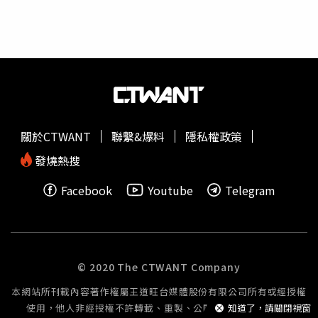
蒐證，待時機成熟後，鎖定李嫌等人入住旅館時展開搜索，
同步收網，並接連發動三波查緝行動，陸續逮捕18名集團成
員，現場查扣車輛、現金、黃金飾品、名錶等贓證物，全案
依加重詐欺、組織犯罪防制條例、《詐欺犯罪危害防制條
例》及《洗錢防制法》等罪嫌，移送高雄地檢署偵辦，其中
李姓主嫌及王姓幹部經法院裁定羈押禁見。刑事警察局提
醒，網路上假冒名人、投資專家推薦投資平台的詐騙手法層
出不窮，民眾切勿點擊來路不明連結或依指示匯款，若有疑
關於CTWANT
聯繫&爆料
隱私權政策
慮可立即撥打165反詐騙專線或110查證；另對於網路高薪
徵才資訊也應提高警覺，避免誤當詐騙集團
車手
或洗錢工
發燒熱搜
具，觸法又害人。
Facebook
Youtube
Telegram
© 2020 The CTWANT Company
本網站所刊載內容著作權屬王道旺台媒體股份有限公司所有或經授權
使用，他人非經授權不許轉載、重製、公開播送或公開傳輸。
知道了，請關閉視窗