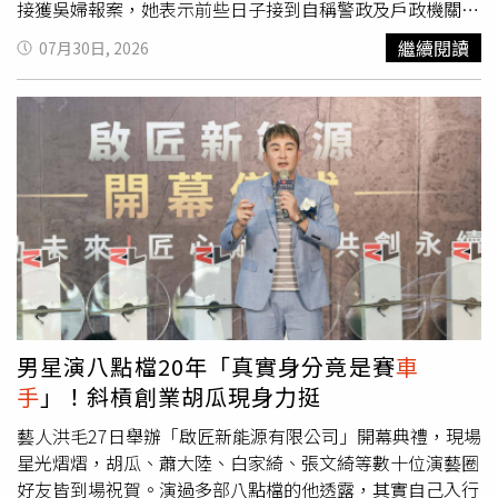
捕同夥，包括張男等人，共有17人到案，其中13人羈押
接獲吳婦報案，她表示前些日子接到自稱警政及戶政機關人
中。陳等揚指出，主嫌張男經查是「假交易所」幕後指揮
員來電，對方謊稱她的身分證件遭人冒用，且涉及刑事案
繼續閱讀
07月30日, 2026
者，目前只查出他以前是個板模工，進入詐欺界後，沒幾年
件，必須配合「財產監管」才能證明清白；吳婦信以為真，
就獨當一面，但背後還有負責洗錢的「水房」未曝光，全案
依指示多次交付大筆現金，甚至將金融卡及提款密碼一併交
日前由台中地檢署檢察官依洗錢、加重詐欺等罪嫌提起公
出，前後共損失約250萬元。郭子弘指出，詐騙集團得手後
訴，檢警持續擴大追查。
仍持續聯繫，聲稱吳婦名下還有其他帳戶需要接受監管，要
求再交付70萬元，否則將承擔法律責任。此時吳婦始察覺不
對勁，將情況告知家人，家人研判是常見的假檢警詐騙手
法，立即陪同到分局報案，警方將計就計，請吳婦配合，誘
捕詐團
車手
。刑事出身的郭子弘說，詐團為降低
車手
曝光風
險，採取「人車分離」取款模式，因此要求被害人將裝有現
金的牛皮紙袋，放置在指定停放的機車上，再由
車手
趁被害
人離開後取走，但這套避險手法根本難不倒警方。旗津分駐
所副所長林照祥率警員王毓翔及警專實習生劉錦鴻執行埋伏
男星演八點檔20年「真實身分竟是賽
車
勤務，待黃姓
車手
依約現身取走紙袋準備離去時，警方立即
手
」！斜槓創業胡瓜現身力挺
上前壓制逮人，全案依加重詐欺罪移送偵辦，並持續向上追
查詐騙集團其他成員。
藝人洪毛27日舉辦「啟匠新能源有限公司」開幕典禮，現場
星光熠熠，胡瓜、蕭大陸、白家綺、張文綺等數十位演藝圈
好友皆到場祝賀。演過多部八點檔的他透露，其實自己入行