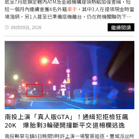
底至7月底鎖定轄內ATM及金融機構提領熱點加強查緝，短
短一個月內連續查獲4名外籍
車手
，其中3人在提領現金時當
場落網，另1人甚至已準備搭機離台，仍在跨機關聯防下於
機場遭攔截，4人最後全數遭法院裁定羈押。警方調查發
繼續閱讀
08月09日, 2026
現，詐騙集團除了招募台灣本地
車手
，也開始利用外籍人士
以觀光、短期停留等方式入境，待收到指示後前往指定ATM
提領贓款，完成任務便迅速出境。由於犯案及離境時間相當
緊湊，一旦警方追查速度稍慢，就可能面臨嫌犯已經離台的
困境。今年6月底，警方首先在轄區銀行ATM前發現45歲香
港籍李姓男子神情緊張、提領現金時滿頭大汗，員警上前盤
查後，查獲現金新台幣23萬元、金融卡1張及手機1支。7月
初，警方又在郵局ATM前查獲18歲馬來西亞籍林姓男子，查
扣現金6萬元、金融卡及手機；到了7月下旬，再逮獲39歲
馬來西亞籍梁姓男子，起出現金15萬5000元、金融卡2張及
手機1支。最驚險的一幕則發生在7月中旬。警方掌握26歲
印度裔馬來西亞籍男子「阿吉」涉嫌擔任
車手
後，立即報請
南投上演「真人版GTA」！通緝犯拒檢狂飆
橋頭地方檢察署指揮偵辦，並聯繫移民署及航空警察局啟動
20K 爆胎剩3輪硬開撞斷平交道柵欄逃逸
聯防機制。就在阿吉準備從高雄小港機場搭機離境之際，執
法人員及時將他攔截拘提到案，並查扣現金2800元及手機2
南投縣草屯鎮6日晚間9時許上演一場警匪追逐。豐城派出所