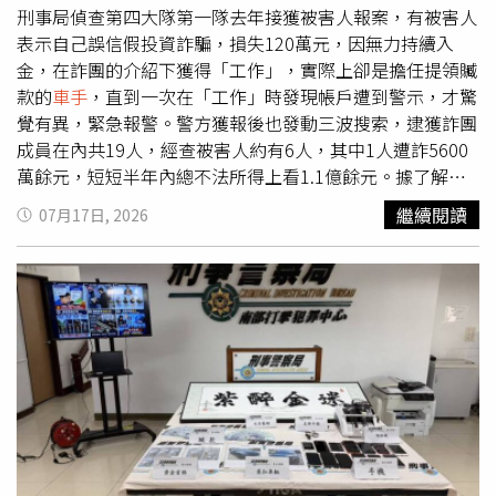
理提貨人的身分資料、外貌特徵及取貨時間等資訊，立即向
刑事局偵查第四大隊第一隊去年接獲被害人報案，有被害人
警方報案。警方追查後發現，提貨人提供的身分資料全是假
表示自己誤信假投資詐騙，損失120萬元，因無力持續入
造，付款帳戶則分散於大陸各地，而且每筆訂單付款完成後
金，在詐團的介紹下獲得「工作」，實際上卻是擔任提領贓
不久便有人到店領貨，完全符合電信詐騙集團快速將贓款轉
款的
車手
，直到一次在「工作」時發現帳戶遭到警示，才驚
換成實體商品，再透過轉售變現的犯罪模式。警方因此研
覺有異，緊急報警。警方獲報後也發動三波搜索，逮獲詐團
判，提貨男子正是俗稱的「
車手
」，背後則是一條「詐騙贓
成員在內共19人，經查被害人約有6人，其中1人遭詐5600
款下單、
車手
取貨、物流轉運、轉售變現」的完整洗錢鏈。
萬餘元，短短半年內總不法所得上看1.1億餘元。據了解，
為了將嫌犯一網打盡，警方與李某事先約定，只要對方再次
該詐團由一名林姓男子作為主嫌首腦，負責與其他詐團接
繼續閱讀
07月17日, 2026
前來取貨，便立即通知警方，同時持續監控金流並部署警力
洽，處理在台款項提領與彙總，其為躲避警方查緝，長期待
埋伏。隔天下午，超市再度接獲網路訂單，熟悉的提貨男子
在柬埔寨，遠端指示手下進行提領與收水，並指示25歲的林
隨即現身。警方早已埋伏在超市周邊，待男子取貨準備步出
姓男子作為收水手，再由29歲的李姓男子擔任控盤與收水
超市時，立即上前將他制伏，而在店外車內等待接應的另一
手，將款項由其詹姓女友擔任會計作帳。據悉，林姓收水手
名共犯，也同步遭警方逮捕。警方查出，兩名嫌犯分別為魯
單一天所收金額就高達百萬以上，其將收取金額轉交給李姓
某與張某。兩人坦承依照上游指示，透過境外聊天軟體接收
男子，李男再將每日工資發與林男，平均一天就可領取1萬
取貨任務，再將利用詐騙贓款購買的高價白酒寄往外地，由
元報酬。警方見時機成熟後，先是與被害人合作，誘捕收水
下游轉售變現，並依貨值抽取佣金，累計非法獲利7000多
手，成功逮獲31歲的王姓收水手，隨後循線追查，再逮獲林
元人民幣（約新台幣2.9萬元）。警方進一步調查發現，魯
姓收水手與李姓控盤手等19人在內，同時發現李男等人為躲
某是累犯，2025年7月就曾因相同手法遭湖南岳陽警方查
避警方追查，與新北市板橋區一間租賃車行長期合作，以每
獲，今年5月才服刑期滿出獄，沒想到不到1個月便重操舊
日每輛1萬元價格，提供車輛供李男及其旗下
車手
使用，從