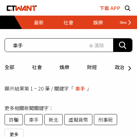
跳至主要內容區塊
下載 APP
最新
社會
娛樂
財經
⊗ 清除
全部
社會
娛樂
財經
政治
顯示結果第 1 ~ 20 筆 / 關鍵字「
車手
」
更多相關新聞關鍵字：
詐騙
車手
新北
虛擬貨幣
刑事局
更多