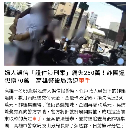
這個假加密幣交易所，裡面只有一個櫃臺跟點鈔機，有被害
金融卡，追問來源時，他一度聲稱是朋友的，隨後又改口說
人上門才營業。（圖／警方提供）詐團宣稱，這個鐵皮屋是
是在路邊撿到，前後說法反覆，引起警方懷疑，遂將人帶返
「虛擬貨幣交易所」，被害人必須到該處買U（泰達幣）才
派出所進一步查證。警方深入檢視王男手機內容及相關資料
能出金，而該處就是簡陋的房間，只有一個櫃臺、幾部點鈔
後，發現他並非單純旅客，而是受跨國詐騙集團吸收來台擔
機，而且沒有被害人上門就不營業，當錢從前門進入，後門
任提款
車手
。調查指出，王男依照詐團指示，先在台北多處
立刻有
車手
接收、洗錢，製造金流斷點。一位C姓被害人陸
提領贓款，再南下高雄繼續提款，累計在高雄提領8萬3000
續匯款或捧著現金、黃金到「虛擬交易所」買泰達幣，前後
元。詐騙集團承諾，待他返回泰國後，將支付5000元報酬
被騙2000多萬元，他向台中市刑大報案，警方立刻組成專
作為酬勞。面對警方偵訊，王男供稱自己對高雄地理環境不
案小組追查，偵八隊很快鎖定張姓主嫌（48歲）、偽裝貨幣
熟，因原訂當天上午11時30分從桃園機場搭機返國，凌晨
交易所人員、負責收款的陳男，以及25歲的林姓女
車手
。警
才會先到公園休息等待，沒想到卻遇上巡邏員警盤查，導致
婦人誤信「證件涉刑案」痛失250萬！詐團還
方當時就知道這個假交易所，並掌控
車手
行蹤、洗錢的金
整起犯行曝光，也讓警方及時在他離境前約10小時將人查
想撈70萬 高雄警設局活逮
車手
流，但那時候還沒掌握遙控指揮「假交易所」的張男身分，
獲，成功攔阻涉案嫌犯出境。全案警詢後，依涉嫌詐欺罪及
因此不敢打草驚蛇，但在暗中調查過程，竟然發現彰化另有
違反《洗錢防制法》等罪嫌，移送高雄地檢署偵辦。檢察官
高雄一名65歲吳姓婦人誤信假警察、假戶政人員設下的詐騙
一個W姓女子，被以同樣手法騙了八千多萬元，但她不願報
認為王男有逃亡及串證之虞，向法院聲請羈押禁見，法院審
陷阱，數月內陸續交付現金、金融卡及密碼，損失高達250
警，警方費了不少唇舌才讓她同意製作筆錄指證詐團成員。
理後裁定准押。警方表示，將持續向上溯源追查幕後跨國詐
萬元。詐騙集團得手後仍食髓知味，企圖再騙70萬元，吳婦
去年8月，專案小組在宜蘭拘提張男到案，並同步攻堅假交
騙集團及不法金流，釐清是否還有其他共犯涉案。
驚覺有異向警方求助，警方將計就計展開誘捕，成功逮獲前
易所，逮捕負責收款的陳男及剛取走贓款的林女，查扣現金
來取款的黃姓
車手
，全案依法送辦，並持續追查幕後詐騙集
150萬元、手機及虛擬貨幣「冷錢包」等證物，接著陸續追
團。高雄市警察局鼓山分局長郭子弘透露，日前旗津分駐所