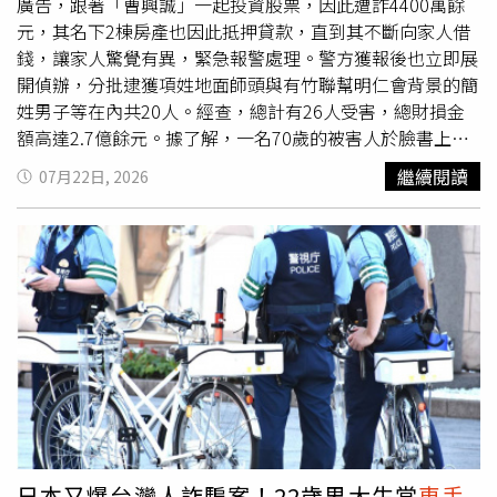
長林建良曾以「空軍一號」負責人身分遭傳喚，被檢警認為
「空軍一號」因管理鬆散而成為詐團最愛物流，文山一分局
廣告，跟著「曹興誠」一起投資股票，因此遭詐4400萬餘
是幕後負責人。據悉，林建良是日豪客運董事長，更在旅遊
曾發現詐團成員收購大量人頭帳戶號，以「空軍一號」將提
元，其名下2棟房產也因此抵押貸款，直到其不斷向家人借
界頗有名氣，他是中華民國小客車租賃商業同業公會全國聯
款卡、存摺交到集團成員手上。（圖／翻攝畫面）而根據
錢，讓家人驚覺有異，緊急報警處理。警方獲報後也立即展
合會第7、8屆理事長、中華民國遊覽車客運商業同業公會全
165打詐儀表板，「空軍一號」涉及近700件詐騙案，當中
開偵辦，分批逮獲項姓地面師頭與有竹聯幫明仁會背景的簡
國聯合會第12屆理事長、新北市小客車租賃商業同業公會第
多為詐團以話術誘騙被害人的金融卡、帳戶、存摺或現金，
姓男子等在內共20人。經查，總計有26人受害，總財損金
10、11屆理事長，2024總統大選時出任「新北市信賴台灣
司法院裁判書查詢系統中更有超過7000件刑案，當中多半
額高達2.7億餘元。據了解，一名70歲的被害人於臉書上發
之友會」三重分會長，還曾因年深綠背景與多項運輸公會選
為洗錢、詐欺案，且在民國90年代開始就有不法分子以「空
現聯電創辦人「曹興誠」的投資廣告，並在詐團的指示下換
繼續閱讀
07月22日, 2026
舉爭議而登上媒體版面。記者調查，空軍一號三重總部與日
軍一號」行詐的案件，該物流成為詐團「最佳幫兇」，卻在
Line，以進一步得知投資標的，前後共計面交11次現金與黃
豪客運台北總公司比鄰而立，而林建良之子林近越是百億貨
一次次的調查中全身而退。「空軍一號寄件只管收錢，只要
金，總計約3000萬元。當被害人手上現金已消耗殆盡，詐
運負責人，空軍一號與百億不僅在共用站點，空軍一號於高
說不知道裡面裝什麼就沒事了。」資深刑警表示，物流業者
團竟與地政士合作，讓地政士協助將名下2間北市與新北
雄市苓雅區的站點更是百億的總公司，林近越近年則逐漸接
長期以「不知包裹內容」為由推卸社會責任，放任寄身分未
市，總市價約3000萬元的不動產進行抵押貸款，共計抵押
手父親的旅遊事業，2019年還擔任旅遊業二代會第3屆會
明、內容未查的包裹快速流通，成為打詐一大漏洞，呼籲主
700萬元，但利息卻相當高昂，其年利率就高達24%，代書
長，林家在旅遊界的勢力和人脈皆不容小覷。「空軍一號什
管機關加強查緝，別讓務流成為「詐團避風港」。交通部公
與服務費就高達125萬餘元，實拿僅有525萬餘元，隨後就
麼錢都敢賺，根本已經變成『合法
車手
』。」知情刑警透
路局表示，客運業者中沒有「空軍一號」，有關非法違規載
被
車手
收款取回。等到被害人驚覺遭詐，事後還得再掏出
露，業者賺取每筆的快捷運費，卻放任管理與查驗機制形同
人載客情事，如接獲民眾檢舉或司法警察機關通報，本局將
700萬元才將房產全部贖回。刑事局日前獲報有婦人抵押房
虛設，不僅對社會治安造成巨大威脅，也讓該公司成為詐騙
由各區監理所依接獲資訊配合至該地點場站攔檢稽查，如查
產遭詐4400萬，逮獲項姓地面師與有竹聯幫明仁會背景的
破口，不僅被害人恨得牙癢癢，警方同樣也將其視為眼中
獲相關事證，將依公路法第77條第2項，依其違反情節輕
項姓男子等20人到案。（圖／翻攝畫面）警方獲報後也發動
釘，希望相關單位加強查緝，別讓詐團幫兇繼續逍遙。林建
重，處新臺幣10萬元以上2500萬元以下罰鍰，並勒令其歇
4波搜索，掌握40歲的項姓男子涉嫌重大，其涉嫌招募63歲
良表示，他並非「空軍一號」負責人，僅租賃車輛給該公司
業，其非法營業之車輛牌照及汽車駕駛人駕駛執照，並得吊
的黃姓地政士，並找來5名代書助理協助，同時與有竹聯幫
日本又爆台灣人詐騙案！22歲男大生當
車手