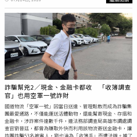
一號三重站，其門口僅寫著「貨物、乘車服務、24小時營
業」，玻璃門上則標榜「百億貨運」，未見空軍一號相關標
示，踏入站點後，則可見白板上密密麻麻標示著物流班次時
刻表，一旁角落還擺放裝有貓狗的寵物外出箱，現場氣氛忙
碌緊湊。「空軍一號」物流人員收包裹時，還強調收件人需
帶有限證件才能領取，站點仍在未查核身分下放行。（圖／
本刊攝影組）而記者拿出裝有卡片和存摺的牛皮紙袋，收件
人員僅看一眼便收下，口頭詢問「現金、金融卡不能寄，裡
面不是現金、金融卡吧」，得到否定答案後便未再追問，且
要求寫下收件人的全名和電話號碼，告知約2小時就能送達
桃園某站點，且收件人需帶有限證件才能領取後就完成寄件
流程。即使物流人員把防詐事項交代得清清楚楚，但物流站
詐騙幫兇2／現金、金融卡都收 「收簿調查
點實際做的又不一樣，記者在桃園站點關門前半小時抵達，
官」也用空軍一號詐財
但該站點明顯已經打烊，改由一旁店家幫忙交貨，店家則從
頭到尾未查核收件人身分，僅加收30元代辦費後便交出包
國道物流「空軍一號」因當日送達、管理鬆散而成為詐騙集
裹，鬆散管理也讓「空軍一號」多年來成為詐團首選物流，
團最愛通路，不僅能運送活體動物，還能幫寄現金、存摺和
在不知不覺間就讓被害人落入陷阱中。「空軍一號」不只收
金融卡，涉詐案件達數千件，連法務部調查局高雄市調處調
受包裹，還能寄送貓狗等小動物，也成為寵物店的首選通
查官劉晉廷，都曾為賺取外快而利用該物流寄送金融卡，讓
路。（圖／本刊攝影組）記者調查，「空軍一號」是國道物
詐團詐騙53名被害人，劉也淪為「收簿手」而遭法辦。據了