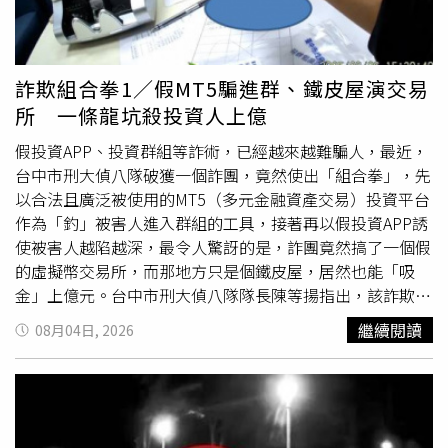
持續向上溯源追查幕後集團共犯。警方呼籲，司法機關絕不
會要求民眾提領現金、購買黃金或交付財物保管，如接獲類
似來電，務必保持冷靜，立即撥打165反詐騙專線或110報
案查證，以免落入詐騙陷阱。
詐欺組合拳1／假MT5騙進群、鐵皮屋演交易
所 一條龍坑殺投資人上億
假投資APP、投資群組等詐術，已經越來越難騙人，最近，
台中市刑大偵八隊破獲一個詐團，竟然使出「組合拳」，先
以合法且廣泛被使用的MT5（多元金融資產交易）投資平台
作為「釣」被害人進入群組的工具，接著再以假投資APP誘
使被害人越陷越深，最令人驚訝的是，詐團竟然搞了一個假
的虛擬幣交易所，而那地方只是個鐵皮屋，居然也能「吸
金」上億元。台中市刑大偵八隊隊長陳等揚指出，該詐欺集
團以MP5合法平台讓被害人上鉤。（圖／警方提供）台中市
繼續閱讀
08月04日, 2026
刑大偵八隊隊長陳等揚指出，MT5（MetaTrader 5） 是一
款由俄羅斯邁達克軟體公司（MetaQuotes）研發的全球主
流多元資產交易平台，除了原有MT4外匯交易功能，更擴展
支援股票、期貨、大宗商品、指數及加密貨幣等多種金融產
品的交易，在歐美廣泛被投資人使用。陳等揚強調，MT4、