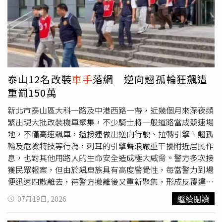
集團即時掌握配送狀態、遠端指揮
車手
取件，更因取件過程
無須核對身分與貨物內容，使
車手
得以快速領取包裹完成金
流轉移，藉此製造查緝斷點、規避警方追查，讓超商物流淪
為不法集團的詐欺金流工具。 警方呼籲，民眾應提高警
覺，詐騙集團常以各式投資獲利或特殊管道為由，誘導民眾
交付現金或貴重財物，均屬高風險詐騙手法。凡涉及不明寄
件代碼、要求至超商操作寄件或交付現金、黃金等情形，應
泰山12名改裝
車手
落網 逆向翹孤輪狂飆遭
立即停止並撥打165反詐騙專線查證，以避免財產損失。
重罰150萬
新北市泰山區大科一路及中港西路一帶，近幾個月來深夜頻
繁出現大批改裝機車聚集，不少騎士將一般道路當成競速場
地，不僅高速飆車，還接連做出逆向行駛、拉轉引擎、翹孤
輪及危險特技等行為，刺耳的引擎聲浪嚴重干擾附近居民作
息，也對其他用路人的生命安全造成極大威脅。警方多次接
獲民眾報案，但由於飆車族具有高度警覺性，每當警力到場
便迅速四散離去，待警方撤離後又重新聚集，形成反覆違法
的情況。警方為徹底遏止這股危險飆車歪風，隨即成立專案
繼續閱讀
07月19日, 2026
小組，透過監視器畫面、網路情資及相關影像蒐證，逐步掌
握涉案成員身分及聚集模式。調查發現，部分車輛不僅非法