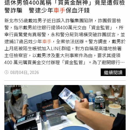
退休男領400萬稱「買黃金酬神」竟是遭假檢
警詐騙 警逮少年
車手
保血汗錢
新北市55歲戴姓男子近日誤入詐騙集團陷阱，詐團假冒檢
警，指示戴男前往銀行提領400萬元交由「資金監管」，所
幸行員驚覺有異報警，永和警分局到場橫突破詐團謊言，並
逮捕17歲呂姓少年
車手
，全案依法送辦。警方調查，戴男於
上月底被陌生帳號加入LINE群組，對方自稱是高雄地檢署
主任檢察官，以戴男涉及重大刑事案件為由，要求其提領
400 萬元購買黃金交付辦理「資金監管」。為了避開銀行關
懷提問，詐團還教導戴男向行員佯稱提款是用於「購買黃金
繼續閱讀
08月04日, 2026
酬神還願」，戴男對詐團話術深信不疑，隨即前往臺灣銀行
新永和分行提領400萬元。提領過程中，銀行行員察覺戴男
提款用途與反應異樣，立即通報永和分局新生派出所員警趕
赴現場協助。員警到場後關心被害人，確認這是典型的假檢
警詐騙手法，成功勸阻戴男並保住其多年積蓄。警方又到雙
方約好面交的永和仁愛公園佈署埋伏，當場抓獲呂姓少年
車
手
，並查扣涉案手機及現金8萬元等證物，警詢後依違反
《刑法》詐欺罪嫌將呂姓少年移送新北地方檢察署偵辦，並