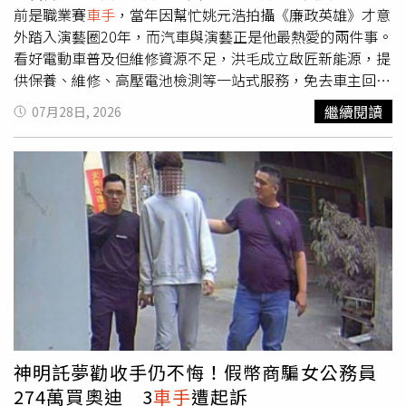
前是職業賽
車手
，當年因幫忙姚元浩拍攝《廉政英雄》才意
外踏入演藝圈20年，而汽車與演藝正是他最熱愛的兩件事。
看好電動車普及但維修資源不足，洪毛成立啟匠新能源，提
供保養、維修、高壓電池檢測等一站式服務，免去車主回原
廠苦等一個月的困擾，同時也致力培育年輕技師人才。他強
繼續閱讀
07月28日, 2026
調創業初衷在於服務而非賺錢，目前透過AI與團隊分工，能
有效兼顧演藝工作與事業經營。綜藝天王胡瓜現身力挺，大
讚「電動車就是未來趨勢」；身為電動車主的林道遠及打算
換車的郭忠祐也開心表示，以後保養維修有了最專業的據
點。面對好友相挺，洪毛感性表示絕不辜負大家期待，希望
為台灣新能源產業盡一份心力。綜藝天王胡瓜及眾多星友到
場祝賀。（圖／民視）
神明託夢勸收手仍不悔！假幣商騙女公務員
274萬買奧迪 3
車手
遭起訴