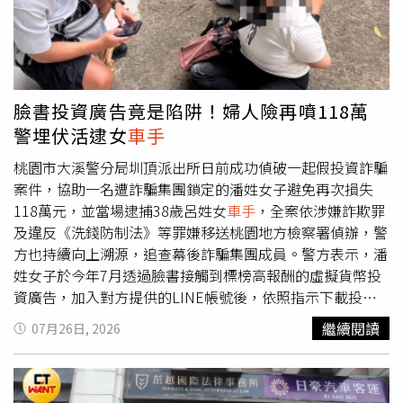
描、步操作，也不要亂交付現金或高價值財務。
臉書投資廣告竟是陷阱！婦人險再噴118萬
警埋伏活逮女
車手
桃園市大溪警分局圳頂派出所日前成功偵破一起假投資詐騙
案件，協助一名遭詐騙集團鎖定的潘姓女子避免再次損失
118萬元，並當場逮捕38歲呂姓女
車手
，全案依涉嫌詐欺罪
及違反《洗錢防制法》等罪嫌移送桃園地方檢察署偵辦，警
方也持續向上溯源，追查幕後詐騙集團成員。警方表示，潘
姓女子於今年7月透過臉書接觸到標榜高報酬的虛擬貨幣投
資廣告，加入對方提供的LINE帳號後，依照指示下載投資
APP，並在對方不斷以「穩賺不賠」、「保證獲利」等話術
繼續閱讀
07月26日, 2026
遊說下，逐漸放下戒心，甚至於7月17日前往新北市樹林區
面交170萬元投入所謂的投資。然而，當她準備申請出金
時，詐騙集團卻以操作錯誤導致帳戶遭封鎖為由，要求再支