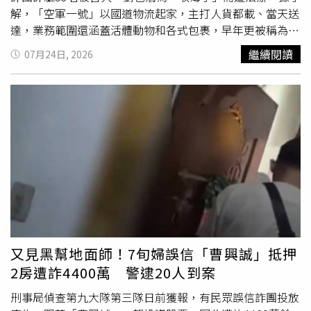
流起家，主打人貨都載、當天送達，業務範圍還涵蓋活體動
解，「空軍一號」以國道物流起家，主打人貨都載、當天送
物和各式包裹，早年更被稱為「野雞車之王」，還曾被媒體
達，業務範圍還涵蓋活體動物和各式包裹，早年更被稱為
直擊在交流道旁放生乘客，20多年前被加強取締後一度轉趨
「野雞車之王」，物流價格從320元起跳，台北寄到高雄則
繼續閱讀
07月24日, 2026
低調，近年卻又在詐騙集團的加持下風光復出。「物流公司
約500元，因價錢實惠、快速方便而成為急件和寵物店首
都很聰明，只要說不知道包裹內容就沒事。」知情刑警透
選，又因管理鬆散而成為詐團最愛工具。台中梁姓男子因缺
露，「空軍一號」過去從不查驗收件人的身分和證件，只要
錢花用，誤信詐團話書將自己的提款卡放進鞋盒中，打算以
單號對了就能取貨，詐團因而以話術誘騙被害人寄出提款
「空軍一號」寄出，所幸被警方及時發現阻止。（圖／翻攝
卡、金融卡和存摺，被害人清醒時自己往往已成為人頭帳
畫面）資深刑警透露，過去詐團仰賴面交
車手
而風險極高，
戶，而隨著銀行的防詐意識越發提升，被害人要匯款更加困
如今隨著銀行臨櫃與ATM防詐機制日益嚴密，詐團發現「空
難後，詐團還會教被害人用「空軍一號」寄出現金以躲避金
軍一號」才是最安全的運鈔車。詐團只需以兼職打工、貸款
融機關的關懷提問。該名刑警表示，「空軍一號」的包裹被
審核等話術騙取被害人的金融卡或現金，再指引被害人到
取走後就可說是線索全斷，物流公司極不配合調查，往往以
「空軍一號」全台各站點寄件，贓款或卡片在幾個小時內就
「沒有監視器」、「設備壞了」為由不交出畫面，且詐團以
能橫跨數百公里抵達目的地，連調查官都經不起誘惑而淪
假身分收貨，寄件單上的聯絡電話也多半是空號，層層斷點
陷。據悉，劉晉廷曾破獲跨國毒品郵包案而多次獲記功嘉
大幅增加警方查緝難度。而「空軍一號」極其神秘，2005
獎，是調查局的明日之星，但他因投資虛擬貨幣失利而積欠
又見黑幫地面師！7旬婦誤信「曹興誠」抵押
年時登記為遊覽車業者，而後疑似停止營業，監理站也找不
百萬債務，從2024年7月擔任收簿手，到台中超商取走裝有
2房遭詐4400萬 警逮20人到案
到相關資料，台灣公司網上更是「查無此公司」，但記者追
被害人信用卡的包裹後，再以「空軍一號」寄給上游，先後
查，發現行政院政務顧問、新北市信賴台灣之友三重分會會
獲利4900元，卻導致53人受害，他一審則被判刑3年6月。
刑事局偵查第九大隊第三隊日前獲報，有民眾誤信詐團投放