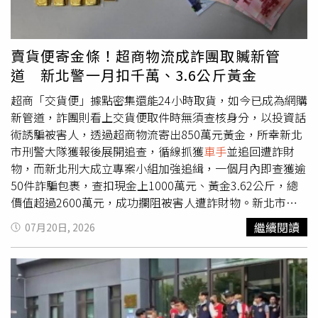
而遭檢調機關列為被告，而本人亦非空軍一號負責人，惟系
爭報導卻逕自以『詐騙幫兇』『合法
車手
』稱呼本人及系爭
報導涉及之人員、公司，等同是稱呼本人及系爭報導涉及之
賣貨便寄金條！超商物流成詐團取贓新管
人員、公司為罪犯，嚴重毀損本人及系爭報導涉及之人員、
道 新北警一月扣千萬、3.6公斤黃金
公司之名譽與商譽。
超商「交貨便」據點密集還能24小時取貨，如今已成為網購
新管道，詐團則看上交貨便取件時無須查核身分，以投資話
術誘騙被害人，透過超商物流寄出850萬元黃金，所幸新北
市刑警大隊獲報後展開追查，循線抓獲
車手
並追回遭詐財
物，而新北刑大成立專案小組加強追緝，一個月內即查獲逾
50件詐騙包裹，查扣現金上1000萬元、黃金3.62公斤，總
價值超過2600萬元，成功攔阻被害人遭詐財物。新北市刑
大表示，詐騙集團多以假投資、假交友、假古幣投資及虛擬
繼續閱讀
07月20日, 2026
貨幣交易等話術取得民眾信任後，誘使被害人交付財物；除
以傳統面交與ATM轉帳外，詐騙集團更利用超商「交貨便」
服務建立假寄件資料後，再提供寄件代碼誘導被害人至機台
列印寄件單，使其誤信在正常流程下將財物寄往詐團指定地
點。警方表示，此手法不僅利用系統的線上物流查詢功能讓