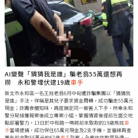
改裝排氣管製造巨大噪音，還涉嫌使用變造車牌、遮蔽車
牌，甚至刻意配戴口罩掩飾身分，以規避警方查緝。經過長
時間蒐證後，警方於本月初同步前往雙北及桃園等地執行拘
提行動，成功逮捕邱姓等12名涉案嫌犯，並查扣3輛涉嫌非
法改裝及使用變造車牌的機車作為證物。警方表示，嫌犯到
案後坦承，部分是事先相約聚集競速，也有人因臨時起意加
入飆車行列。全案訊後依《刑法》公共危險罪移送新北地檢
署偵辦。此外，警方也依《道路交通管理處罰條例》，針對
使用變造車牌、遮蔽車牌、非法改裝車體及排氣設備、危險
駕駛、逆向行駛、無照駕駛等多項違規，共開出77張罰單，
AI變聲「猜猜我是誰」騙老翁55萬還想再
依法最高可裁罰新台幣150萬元。警方強調，未來將持續針
撈 永和警埋伏逮19歲
車手
對易聚集飆車熱點加強巡邏及科技執法，呼籲民眾切勿以身
試法，共同維護道路交通安全與居民生活安寧。
新北市永和區一名王姓老翁6月中旬遭詐騙集團以「猜猜我
是誰」手法，佯稱是其兒子要求資金周轉，成功騙走55萬元
現金；詐團食髓知味，再度鎖定同一被害人下手，所幸永和
警分局接獲報案後成立專案小組，掌握情資後提前在面交地
點部署警力，13日於中和路一帶將前來取款的19歲熊姓
車
手
當場逮捕，成功保住65萬元現金及2支手機，並循線再查
獲先前收取55萬元的67歲
車手
到案，全案依詐欺罪及違反