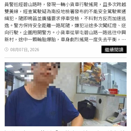
支，讓原本企圖「領完就跑」的快閃計畫當場破功。左營分
員警巡經碧山路時，發現一輛小貨車行駛搖晃，且多次跨越
局表示，4名外籍人士均涉嫌提領詐欺贓款，案件經檢察官
雙黃線，經查駕駛疑為南投地檢署發布的不能安全駕駛案通
偵辦後向法院聲請羈押，均獲裁准。面對詐騙集團利用外籍
緝犯，隨即鳴笛並廣播要求停車受檢，不料對方反而加速逃
人士短期入境、快速提款、立即出境的新型犯罪模式，警方
逸。警方保持安全距離一路尾隨，嫌犯沿途多次闖紅燈、逆
將持續結合移民、航警及檢察機關情資，從入境、提領一路
向行駛，企圖甩開警方。小貨車從草屯碧山路一路逃往中興
追查至出境環節，壓縮境外
車手
犯案空間。警方也呼籲客
新村，途中一顆輪胎爆胎，車身劇烈搖晃一度失去平衡，嫌
運、計程車、旅宿、金融機構及超商等第一線從業人員，若
犯仍硬撐著剩3輪繼續逃竄，沿台3線往名間鄉方向逃去。逃
繼續閱讀
08月07日, 2026
發現外籍人士頻繁在ATM提領大量現金、行為異常或疑似擔
至名間鄉濁水車站附近平交道時，管制燈已亮起、警示聲響
任詐騙
車手
，可立即通報警方；經檢舉並成功查獲者，最高
起，柵欄也正降下，駕駛竟是直接駛入，撞斷平交道柵欄後
可依規定獲得新台幣1萬元檢舉獎金，共同阻斷詐騙集團的
繼續逃逸。警方考量周邊用路人及行車安全，決定放棄尾
金流與犯罪鏈。
隨，整段追逐距離超過20公里。有目擊民眾在Threads上傳
影片，驚呼「沒有人說南投也能見到俠盜獵
車手
！」。警方
強調，全程未造成任何人車傷亡，將持續掌握嫌疑人動向，
展開追緝。