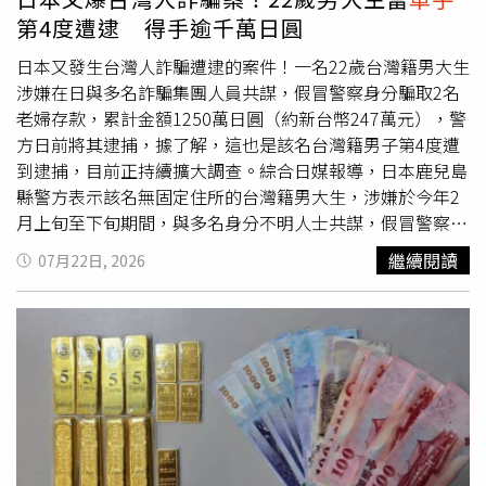
使用，而他曾接獲相關投訴，有請實際負責人配合檢察官和
扣4個月至1年。三重警分局表示，因「空軍一號」總部在三
明仁會背景的24歲簡姓男子合作，由簡男負責找來
車手
負責
第4度遭逮 得手逾千萬日圓
警察單位調查，但他也不知道實際負責人是誰，要記者自行
重，警方高度重視，已積極辦理相關查緝工作，包括強化與
取款，再由簡男負責收水交付上游。隨後也再循線逮獲，擔
調查。交通部公路局表示，客運業者中沒有「空軍一號」，
寄件店家之橫向聯繫，針對疑似用於詐欺的寄送帳戶、提款
任金主的項男女友姚姓女子、康姓男子、6名
車手
、
車手
日本又發生台灣人詐騙遭逮的案件！一名22歲台灣籍男大生
有關非法違規載人載客情事，如接獲民眾檢舉或司法警察機
卡之民眾，加強重複確認與關懷提醒，協助民眾即時報案，
頭、代書與手機門號人頭在內共20人。警方後續清查另有
涉嫌在日與多名詐騙集團人員共謀，假冒警察身分騙取2名
關通報，本局將由各區監理所依接獲資訊配合至該地點場站
阻斷詐欺集團金流，保護民眾財產安全，並加強環境監控與
26名被害人，詐欺所得2.7億元，同時查扣康男名下位於桃
老婦存款，累計金額1250萬日圓（約新台幣247萬元），警
攔檢稽查，如查獲相關事證，將依公路法第77條第2項，依
巡邏密度：已增設多處監視器鏡頭，同時提升周邊巡邏頻
園的不動產1處(土地、建物)、汽車4部、新臺幣30萬元、泰
方日前將其逮捕，據了解，這也是該名台灣籍男子第4度遭
其違反情節輕重，處新臺幣10萬元以上2500萬元以下罰
率，針對「取簿
車手
」（提款
車手
）等犯罪嫌疑人，積極蒐
達幣1,027顆、手機12支、電腦1臺、平板電腦2臺、筆電4
到逮捕，目前正持續擴大調查。綜合日媒報導，日本鹿兒島
鍰，並勒令其歇業，其非法營業之車輛牌照及汽車駕駛人駕
證並加強查緝，務求有效打擊犯罪。三重分局強調，警方今
臺、隨身碟(含數位證物)、印鑑證明、借據、本票、契約
縣警方表示該名無固定住所的台灣籍男大生，涉嫌於今年2
駛執照，並得吊扣4個月至1年。三重警分局表示，因「空軍
年在「空軍一號」河邊北街166號周邊共查獲取簿手8件8
書、匯款存根聯及存證信函等。全案依違反詐欺犯罪防制條
月上旬至下旬期間，與多名身分不明人士共謀，假冒警察身
一號」總部在三重，警方高度重視，已積極辦理相關查緝工
人。2026年7月24日當事人林建良委由律師來函表示：本人
例、洗錢防制法、組織犯罪防制條例等罪移送地檢署偵辦。
分，分別致電奈良縣大和郡山市及愛知縣三好市（みよし
繼續閱讀
07月22日, 2026
作，包括強化與寄件店家之橫向聯繫，針對疑似用於詐欺的
及系爭報導涉及之人員、公司均從未因涉嫌詐騙而遭檢調機
其中項男與黃姓地政士訊後均以50萬元交保。刑事局呼籲，
市）兩名80多歲婦人，謊稱「妳已被發布逮捕令」、「需要
寄送帳戶、提款卡之民眾，加強重複確認與關懷提醒，協助
關列為被告，而本人亦非空軍一號負責人，惟系爭報導卻逕
假投資及各類詐騙手法層出不窮，詐騙集團常偽裝為專業投
調查妳銀行帳戶裡的資金」等理由，誘騙被害人將裝有現金
民眾即時報案，阻斷詐欺集團金流，保護民眾財產安全，並
自以『詐騙幫兇』『合法
車手
』稱呼本人及系爭報導涉及之
資顧問、名人推薦或社群網紅，誘使民眾陷入高報酬假象而
的袋子放置於住家院內。警方指出，兩名婦人分別依照指示
加強環境監控與巡邏密度：已增設多處監視器鏡頭，同時提
人員、公司，等同是稱呼本人及系爭報導涉及之人員、公司
誤信為投資而匯款。一旦察覺對方要求多次匯款、面交款項
放置裝有750萬日圓（約新台幣148萬元）及500萬日圓（約
升周邊巡邏頻率，針對「取簿
車手
」（提款
車手
）等犯罪嫌
為罪犯，嚴重毀損本人及系爭報導涉及之人員、公司之名譽
或話術反覆推托無法讓投資人提領獲利，即可能是詐騙行
新台幣99萬元）現金的袋子，嫌犯趁機前往取走，共計得手
疑人，積極蒐證並加強查緝，務求有效打擊犯罪。三重分局
與商譽。
為，投資前務必謹慎查證，切勿輕信網路陌生訊息，如有疑
1250萬日圓。警方透露該名台男先前已涉嫌用相同手法取
強調，警方今年在「空軍一號」河邊北街166號周邊共查獲
慮，請立即撥打165反詐騙專線，或向警察機關尋求協助。
走、或企圖取走裝有現金的袋子，在本月7日遭逮捕並被起
取簿手8件8人。2026年7月24日當事人林建良委由律師來函
訴。此次之所以再度被捕，是警方在偵辦其他案件時所查
表示：本人及系爭報導涉及之人員、公司均從未因涉嫌詐騙
獲。