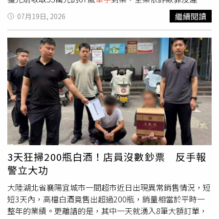
洗錢防制法等罪嫌移送新北地檢署，熊男經法院裁定羈押禁
繼續閱讀
07月19日, 2026
見。警方調查，王男於6月中旬接獲一通電話，對方聲音酷
似其兒子，自稱因換新手機要求被害人重新加LINE帳號，
隨後以生意資金周轉為由，委託友人到住處代為取款。王男
一時未加查證，誤信說詞交付55萬元現金，事後向兒子確認
才驚覺遭騙，立即報警。永和分局成立專案小組追查期間，
詐團竟再度出手，對同一被害人故技重施，試圖再騙取65萬
元。警方掌握情資後布置埋伏，待熊姓
車手
現身取款時當場
將其壓制上銬，查扣65萬元現金及手機等證物。警方指出，
近年詐騙集團除利用「猜猜我是誰」、「換手機號碼」等傳
統話術，更結合AI聲音模擬技術，搭配駭客入侵、釣魚簡訊
及地下個資交易取得個人資訊，再假冒親友博取信任。永和
分局提醒，民眾接獲疑似親友借款或要求更換聯絡方式的電
3天狂掃200瓶白酒！店員沒數鈔票 反手報
話，應立即掛斷後以原有方式向本人查證，並建議與家中長
警立大功
輩預先設定專屬通關密語，以快速辨別真偽；如有疑問，請
撥打165反詐騙專線或110報案。
大陸湖北省襄陽宜城市一間超市近日出現異常銷售情況，短
短3天內，高檔白酒竟售出超過200瓶，銷量相當於平時一
整年的業績。更離譜的是，其中一天就湧入8筆大額訂單，