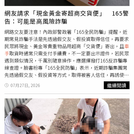
李男供稱，神明曾託夢勸他「不要再做壞事了」，但他不僅
未收手，還將犯罪所得揮霍享樂，甚至購買豪華奧迪休旅車
網友請求「現金黃金寄超商交貨便」 165警
代步，最終仍遭警方查獲送辦。紀延熹呼籲市民，詐騙集團
告：可能是高風險詐騙
常利用交友軟體及社群平台，以高獲利投資為誘餌誘騙民
眾，如遇可疑投資訊息，應提高警覺，並立即撥打165反詐
網路交友要注意！內政部警政署「165全民防騙」提醒，近
騙專線或110查證，以免落入詐騙陷阱。李男子當詐團
車
期常見詐騙手法是先透過假交友、假投資取得信任，再要求
手
，家中供奉的「九天玄女」曾託夢警告「不要再做壞事
民眾將現金、黃金等貴重物品用超商「交貨便」寄出，且
車
了」，他仍繼續行騙，果然落網。（圖／警方提供）
手
取貨時通常只需支付手續費，不一定要出示證件，若民眾
遇到類似情況，千萬別隨意操作，應選擇撥打165反詐騙專
線查證。臉書粉專「165全民防騙」表示，近期詐騙集團常
先透過假交友、假投資等方式，取得被害人信任，再誘使被
害人將現金、黃金等貴重物品，以超商「交貨便」寄送，
車
繼續閱讀
07月27日, 2026
手
再用手機APP掌握包裹進度，前往超商取貨。「165全民
防騙」指出，由於取貨時只需支付「交貨便」手續費，加上
車手
到超商取貨時，通常不需要出示證件，也能避免身分曝
光。「165全民防騙」示警，凡是要求透過超商寄送現金、
黃金或其他貴重財物，都可能是高風險詐騙，民眾應立即停
止操作，並撥打165反詐騙專線查證，以避免財產損失。
「165全民防騙」也提醒，若遇上不明寄件代碼，最好不掃