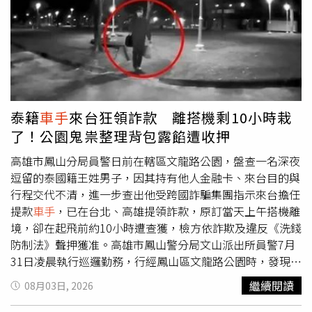
MT5就是各國通用的下單的軟體，是否為詐騙要看登入的交
易商是否合法。而這個詐團非常狡猾，他們搞了一個假的
MT5平台頁面，在網路上宣傳說，加入群組，有人帶單，提
供明牌，讓你透過MT5獲利。因為MT5是國際通用的合法投
資平台，被害人覺得在此合法平台下單，應該不會被騙，沒
想到這只是一套「組合拳」的起手式，目的在誘使被害人加
入詐團的「投資群組」。一旦進入投資群組，被害人會看到
泰籍
車手
來台狂領詐款 離搭機剩10小時栽
許多的「託」（暗樁），告訴群組成員他投資哪一隻股票、
了！公園鬼祟整理背包露餡遭收押
下哪一單賺了多少，在那種氛圍下，被害人很難不被說服下
載「AURO AXIS幣商」、「金幣科技」等假投資APP，這時
高雄市鳳山分局員警日前在轄區文龍路公園，盤查一名深夜
被害人已經雙腳陷入財務地獄了。這些假APP會以投資虛擬
逗留的泰國籍王姓男子，因其持有他人金融卡、來台目的與
貨幣，或投資的外匯、期貨標的必須以虛擬貨幣結算等理
行程交代不清，進一步查出他受跨國詐騙集團指示來台擔任
由，要求投資人購買U（泰達幣），而詐團做戲做全套，還
提款
車手
，已在台北、高雄提領詐款，原訂當天上午搭機離
給了投資人一個假的「熱錢包」，也就是一組「助記詞」
境，卻在起飛前約10小時遭查獲，檢方依詐欺及違反《洗錢
（一組高達64位應與數字的密碼組合，代表錢包的權限）。
防制法》聲押獲准。高雄市鳳山警分局文山派出所員警7月
因為都是假的，所以被害人會看到自己錢包裡不斷賺錢，當
31日凌晨執行巡邏勤務，行經鳳山區文龍路公園時，發現一
想「出金」的時候，就是詐團要再割一波韭菜了！陳等揚
名年輕外籍男子深夜獨自在公園整理背包，神情緊張、行跡
繼續閱讀
08月03日, 2026
說，詐團會以「帳面資金不足、需持續補款才能出金」要求
可疑，員警上前查驗身分後，確認為22歲泰國籍王姓男子；
被害人到台中市北區一個陋巷裡的鐵皮屋「買虛擬貨幣」。
王男自稱來台觀光，但警方在其身上查獲一張非本人所有的