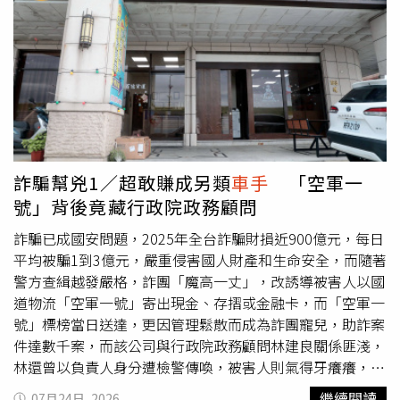
付帳戶金額20%的「激活帳戶」費用，也就是118萬元，才
能完成提領。潘女察覺情況有異，經上網查詢相關案例後，
發現自己遭遇的是典型假投資詐騙，因此立即前往大溪警分
局圳頂派出所報案。警方獲報後立即成立專案小組，並由被
害人配合持續與詐騙集團聯繫，假意答應支付118萬元，相
約於7月25日下午在大溪區介壽路進行面交。當天警方事先
部署警力埋伏，待38歲呂姓女子現身收款時，立即上前逮
捕，當場查扣118萬元現金及一支iPhone 15手機。呂女到
案後坦承擔任詐騙集團面交
車手
，全案依法移送偵辦，警方
詐騙幫兇1／超敢賺成另類
車手
「空軍一
也將持續追查幕後主嫌及犯罪集團運作模式。警方提醒，近
號」背後竟藏行政院政務顧問
年來假投資詐騙多透過社群平台刊登高獲利廣告吸引民眾，
再要求加入投資群組、下載來路不明APP，最後以保證金、
詐騙已成國安問題，2025年全台詐騙財損近900億元，每日
解鎖金、手續費等名義持續要求匯款或面交現金。民眾只要
平均被騙1到3億元，嚴重侵害國人財產和生命安全，而隨著
遇到宣稱保證獲利、穩賺不賠，或要求支付額外費用才能領
警方查緝越發嚴格，詐團「魔高一丈」，改誘導被害人以國
回本金的情況，都應提高警覺，並可撥打165反詐騙專線或
道物流「空軍一號」寄出現金、存摺或金融卡，而「空軍一
110向警方查證，以免落入詐騙陷阱。
號」標榜當日送達，更因管理鬆散而成為詐團寵兒，助詐案
件達數千案，而該公司與行政院政務顧問林建良關係匪淺，
林還曾以負責人身分遭檢警傳喚，被害人則氣得牙癢癢，希
望相關單位能加強取締。記者7月偽裝成寄貨民眾造訪空軍
繼續閱讀
07月24日, 2026