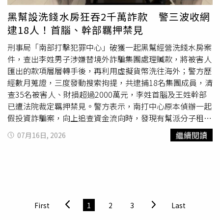
業，還找來打工時認識的張某加入犯案。警方獲得兩人口供
而製造斷點。警方也發現，林男與李男等人向
車手
收款後，
黑幫設洗錢水房狂吞2千萬詐款 警三波收網
後，立即趕赴物流據點，成功攔截已寄出的高檔白酒，避免
以丟包方式轉交上游製造斷點，初步清算發現，被害人數約
逮18人！首腦、幹部羈押禁見
贓物流入市場。警方表示，偵辦期間同步展開追贓工作，目
有6人，財損金額更是高達1億1072萬餘元，其中一人就被
前已替被害人追回9萬多元人民幣（約新台幣37萬元）損
詐取5600萬餘元。專案小組歷經數月蒐證，發動數波查緝
刑事局「南部打擊犯罪中心」破獲一起黑幫經營洗錢水房案
失。現階段，魯某因涉嫌掩飾、隱瞞犯罪所得罪，已遭檢方
行動，成功拘提林姓主嫌等19人到案，並查扣現金35萬餘
件，查出李姓男子涉嫌替境外詐騙集團處理贓款，將被害人
批准逮捕；張某則被依法採取刑事強制措施，全案仍持續擴
元、偽造之租賃契約、GPS定位器、毒品K他命等其他不法
匯出的款項層層轉手後，再利用虛擬貨幣洗往海外；警方歷
大偵辦，警方也將持續追查背後電信詐騙集團及洗錢網絡。
贓證物。全案詢後依違反詐欺犯罪防制條例、組織犯罪防制
經數月蒐證，三度發動搜索拘提，共逮捕18名集團成員，清
CTWANT提醒您：飲酒過量，有害健康；未滿18歲禁止飲
條例、刑法加重詐欺等罪嫌，移送台北地檢署偵辦，王姓、
查35名被害人、財損超過2000萬元，李姓首腦及王姓幹部
酒；酒後不開車，安全有保障。
林姓、李姓主嫌經複訊後聲押禁見獲准、其餘共犯以新臺幣
已遭法院裁定羈押禁見。警方表示，南打中心原本偵辦一起
3至10萬不等之金額交保。刑事局呼籲，假投資詐欺常以
假投資詐騙案，向上追查資金流向時，發現有幫派分子租用
「穩賺不賠」、「保證獲利」等話術吸引民眾入金，請務必
民宅作為洗錢據點，專門替境外詐騙機房處理不法所得；警
繼續閱讀
07月16日, 2026
提高警覺；此外，詐騙集團常利用被害人急於回本或需錢孔
方隨即與相關警察單位成立專案小組，並報請高雄地檢署檢
急之心理，誘騙其交付個人金融卡或充當取款
車手
。民眾切
察官許紘彬指揮偵辦，持續監控集團運作模式及金流。調查
勿因一時不察淪為詐欺共犯，若遇疑似詐騙情事，請立即撥
發現，李姓主嫌負責與境外詐騙機房聯繫，接獲被害人匯款
打165反詐騙諮詢專線或110報案查證。
資訊後，便指揮旗下
車手
、收水手分成四組行動，在公園、
停車場及旅館等地多次交接現金，以製造金流斷點、規避警
方查緝。贓款歷經四度轉手後，最終集中到洗錢水房，再透
First
1
2
3
Last
過虛擬貨幣轉往境外，藉此換取高額報酬。專案小組經長期