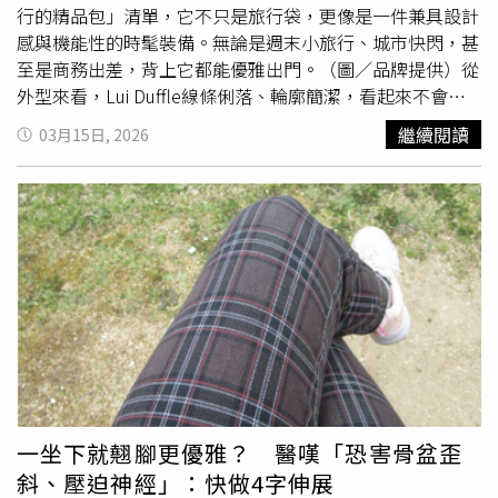
行的精品包」清單，它不只是旅行袋，更像是一件兼具設計
感與機能性的時髦裝備。無論是週末小旅行、城市快閃，甚
至是商務出差，背上它都能優雅出門。（圖／品牌提供）從
外型來看，Lui Duffle線條俐落、輪廓簡潔，看起來不會過
於張揚，但細節處卻藏滿品牌識別。例如袋角的FF金屬配
繼續閱讀
03月15日, 2026
件，一眼就能看出FENDI的經典DNA，讓整體包款多了一點
精緻的存在感。材質部分則是這顆包最迷人的地方，以極致
柔軟的粒面皮革打造，摸起來帶著細膩紋理與柔軟手感，既
有奢華質感，也保有旅行包應有的耐用度。（圖／品牌提
供）在色彩與工藝細節上，充分體現FENDI 對品質的極致
講究，從經典黑色到棕色 Selleria 縫線 - 這項從 1925 年沿
襲至今，深受羅馬大師級馬具工匠啟發的招牌工藝，正
是 FENDI 手工製作卓越工藝的象徵。每一件作品皆由單一
工匠從頭至尾親手縫製而成，賦予每只旅行袋獨一無二的手
工溫度與卓越靈魂。（圖／品牌提供）Lui Duffle 在機能設
計上也相當貼心。包款提供45中型與55大型兩種尺寸，容
量剛好能應付不同的旅行需求。袋口採用雙滑頭長拉鍊設
一坐下就翹腳更優雅？ 醫嘆「恐害骨盆歪
計，開合流暢、取物輕鬆自如。（圖／品牌提供）側邊的按
斜、壓迫神經」：快做4字伸展
釦設計則可以依照需求調整包身形狀，行李多時可以撐開容