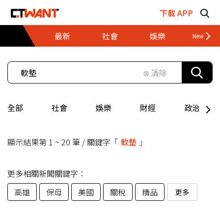
跳至主要內容區塊
下載 APP
最新
社會
娛樂
財經
⊗ 清除
全部
社會
娛樂
財經
政治
顯示結果第 1 ~ 20 筆 / 關鍵字「
軟墊
」
更多相關新聞關鍵字：
高雄
保母
美國
關稅
精品
更多