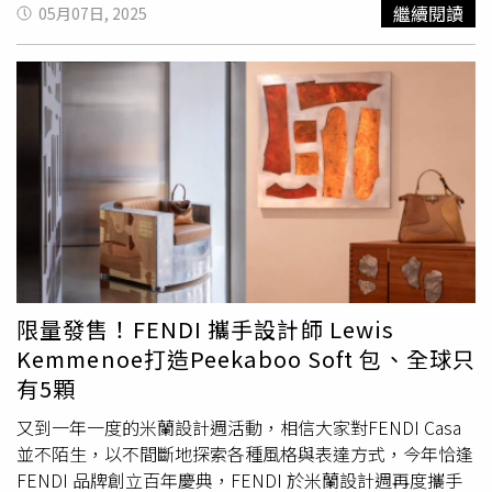
衣小女孩》團隊操刀、金鐘提名導演蔡佳穎執導，劉以豪、
繼續閱讀
05月07日, 2025
袁澧林、曹佑寧三人誤闖神秘山祭儀式，一步步墜入無法掙
脫的命運詛咒。袁澧林可說是全片最「慘」角色，所有受苦
的場面幾乎一手包辦，甚至為戲用頭猛撞牆超過百次，她笑
說當時撞到欲罷不能，「真的很好玩、很過癮！大概拍了10
個鏡頭，每次都至少撞10幾下，總數肯定超過百次以上。」
袁澧林表示，劇組在牆面備有
軟墊
，可以放心用力撞，平時
總是會有情緒崩潰想撞牆的時刻，現在能把心裡的想法實
現，玩得超開心，更自豪說：「拍完後臉上血漬黏滿頭髮，
意外很有美感！」《山忌 黃衣小飛俠》袁澧林受苦場面一
手包辦，撞牆戲演到欲罷不能。（圖／威視提供）劉以豪在
片中目睹女友中邪失常，反覆承受多重痛苦打擊，崩潰演技
全開，他忍不住說：「演到後來我心裡想，讓我來吧！我想
限量發售！FENDI 攜手設計師 Lewis
跟她交換！」雖然角色身陷痛苦，但在片場看袁澧林成魔般
Kemmenoe打造Peekaboo Soft 包、全球只
的演技大爆發，他又感到躍躍欲試，越看越覺得：「太好玩
有5顆
了吧！我也很想嘗試，挑戰看看中邪戲。」劉以豪在《山忌
黃衣小飛俠》反覆承受女友失常的痛苦打擊，崩潰演技全
又到一年一度的米蘭設計週活動，相信大家對FENDI Casa
開。（圖／威視提供）而一切噩運似乎都與那場深山禁地的
並不陌生，以不間斷地探索各種風格與表達方式，今年恰逢
神秘儀式有關，曹佑寧片中角色個性直率、不信邪，無視封
FENDI 品牌創立百年慶典，FENDI 於米蘭設計週再度攜手