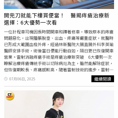
合有氧與重訓為了維持良好的體態與高代謝，菜菜緒每週會
進行4至5次運動，每次至少1小時，內容涵蓋有氧運動如跑
開完刀就能下樓買便當！ 醫揭痔瘡治療新
步、跳繩、舞蹈，搭配皮拉提斯、瑜伽及啞鈴等肌力訓練。
選擇：6大優勢一次看
她認為，單靠有氧是不夠的，必須加上重量訓練，才能有效
提高基礎代謝、塑造更結實緊緻的曲線。近期更分享狂練背
一位計程車司機因長時間開車和蹲著修車，導致原本的痔瘡
肌、上半身線條，讓人看到健美身材比紙片人更性感。（圖
問題惡化，出現腫脹脫垂、出血、疼痛等嚴重症狀，就醫時
／取自 nanao_official IG）菜菜緒減肥方法：極度重視臀部
已形成大範圍血栓外痔，經過林新醫院大腸直腸外科李英瑜
線條，深蹲＋保養雙管齊下菜菜緒曾分享自己對臀部線條的
醫師安排手術，術後當日便能行動自如，隔日更已恢復開車
講究程度，從訓練到保養都不馬虎。她會安排深蹲、腿抬
營業。雷射消融痔瘡手術是痔瘡治療新突破 6大優勢一次
高、爬樓梯等動作來強化臀腿肌群，避免臀部鬆垮下垂。而
瞭解治療痔瘡傳統手術以切除病灶為主，雖然能解除症狀，
在日常生活中也非常注意細節，例如坐著時會加
軟墊
避免皮
但恢復期較長、疼痛感較高，隨著雷射技術的進步，雷射消
膚摩擦造成橘皮，且從不翹腳，並每日為臀部按摩保養。她
融痔瘡手術成為突破性的治療選擇。李英瑜醫師指出，雷射
繼續閱讀
07月06日, 2025
相信，維持身材不只是練出來的，更是一種全方位的生活態
消融痔瘡手術利用雷射導入能量，透過光消融、光凝固與光
度。（圖／取自 nanao_official IG）
汽化三種作用，讓痔瘡組織自然萎縮、纖維化，不僅能改善
出血與脫垂，還能減少復發風險。雷射消融痔瘡手術的優勢
包括：切口極小、僅約0.2公分，幾乎無創術後疼痛極低、
無需長期住院恢復快速，多數患者術後即能返家術後追蹤簡
便，僅需1至2次回診適用於第一至第四級痔瘡患者適合反覆