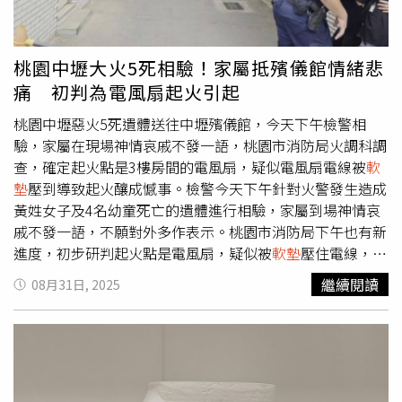
是拍了同一系列鬼片，冥冥之中就注定把我們兩個拉在一
起，在拍攝《回魂計》時不知道是不是導演們的陰謀，把一
場在屋頂上情緒很重的戲放在前面拍攝，不過拍完這場戲後
桃園中壢大火5死相驗！家屬抵殯儀館情緒悲
我們之間的距離就變得很近。」談到首映心情與幕後拍攝秘
痛 初判為電風扇起火引起
辛，舒淇表示：「母女間的情感撕扯以及女人與女人之間互
相信任幫忙卻有許多糾結的情緒是《回魂計》中的一大看
桃園中壢惡火5死遺體送往中壢殯儀館，今天下午檢警相
點。」兩位影后首度合作共同飾演婦仇者聯盟攜手展開「回
驗，家屬在現場神情哀戚不發一語，桃園市消防局火調科調
魂」的復仇計畫，高潮迭起的劇情驚艷全場觀眾，李心潔則
查，確定起火點是3樓房間的電風扇，疑似電風扇電線被
軟
分享：「雖然有很多悲慘的事情發生在趙靜身上，但她沒有
墊
壓到導致起火釀成憾事。檢警今天下午針對火警發生造成
被打敗，希望女性可以在看完這部影集後獲得力量。」而飾
黃姓女子及4名幼童死亡的遺體進行相驗，家屬到場神情哀
演劇中反派角色的傅孟柏則幽默分享：「因為有很多需要演
戚不發一語，不願對外多作表示。桃園市消防局下午也有新
屍體的戲份，所以眼睛都不能張開，但一直很想看她們。」
進度，初步研判起火點是電風扇，疑似被
軟墊
壓住電線，至
引得現場觀眾笑聲連連。舒淇分享拍攝時的心情。（圖／
於是房間內的床墊還是地墊或是其他物品壓住電線進而引發
繼續閱讀
08月31日, 2025
Netflix提供）即將被回魂的死刑犯傅孟柏吸引了許多現場觀
火勢，因為現場已經燒到一片焦黑，還需進一步釐清。因為
眾注意，好奇詮釋張士凱的感受，傅孟柏回應：「首先很開
現場3樓房間為木板隔間，火勢阻斷唯一逃生處樓梯，前後
心能夠加入《回魂計》劇組，很榮幸能與兩位傳奇演員一起
也被鐵窗封死釀成嚴重傷亡，桃園市建築管理處長莊敬權則
演戲，是一個挑戰者的心態，這次是對自己很好的考驗，演
說，遺憾中壢住宅發生火警因鐵窗阻斷逃生，依據法規自用
得很過癮、很開心，有很多不同的體悟，雖然大家現在只看
建築裝設鐵窗不必提出申請，「但並不代表可以讓自己陷入