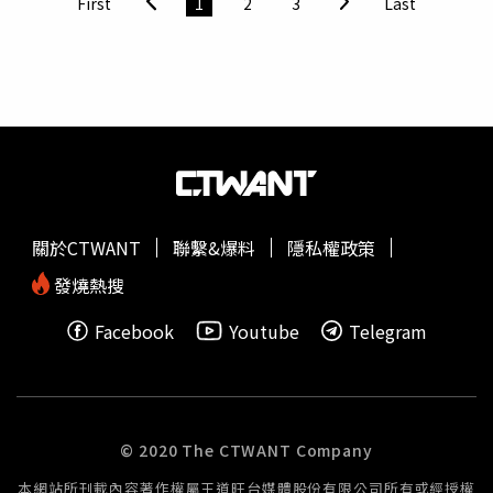
First
1
2
3
Last
Streamlite採用Samsonite專利Aero Trac™ 專利旋流減震滾
時應做好緩降機本體的維護（如避免日曬雨淋），在確保訓
珠軸承輪，實現絲滑順暢的拉動體驗。手提箱與行李箱皆配
練環境安全及學員能力下，才可進行實際操作，避免發生事
備 TSA 海關鎖，內襯融入當代設計美學，以柔滑緞面布料打
故。消防署表示，已函請新北市消防局調查此案原因及研提
造，呈現極致奢華觸感。行李箱皆刻有獨立專屬編號，並附
改善措施，做成案例教育，並函請各消防機關、防火管理人
上可客製的吊牌，打造獨一無二的尊榮旅行配件。
訓練機構特別注意訓練安全，尤其緩降機的操作訓練，可用
Samsonite New Streamlite手提箱／12,800元，20吋／
教學影片或在安全處所進行緩降機的繩索套掛、束緊與下
21,800元，28吋／28,800元（圖／品牌提供） 行李箱推
降，取代實際場所操作；若需實際操作，應確定環境妥適及
薦：CROWN粉嫩系BOXYCROW BOXY前開框架拉桿箱不僅
人員安全方可進行，以避免再發生訓練時學員受傷事故。
外型時尚、還推出超粉嫩的色系，誰能抗拒啦～有蜜桃粉
關於CTWANT
聯繫&爆料
隱私權政策
橘、燕麥奶白、粉色等繽紛色彩，既代表著春日的生機與浪
漫，也展現柔美的風格情調，不僅輕鬆融入旅行穿搭，更是
發燒熱搜
在旅程中增添一份獨特的魅力。（圖／品牌提供） BOXY系
Facebook
Youtube
Telegram
列更具備極高的實用性，大容量與輕便設計的雙重需求，還
具備TSA海關密碼鎖、雙齒防盜拉鏈，防盜抗爆裂，大幅提
高耐用性和安全性。選用超輕量鋁製夾框及100% PC 材
質，外觀輕盈耐衝擊，霧面磨砂，超抗刮，加上美國
SJ.TOBOL 雙排靜音輪，好推好安靜，無論您身處何處，都
© 2020 The CTWANT Company
能暢型無阻、行動無虞。BOXY前開框架拉桿箱21吋／7,980
本網站所刊載內容著作權屬王道旺台媒體股份有限公司所有或經授權