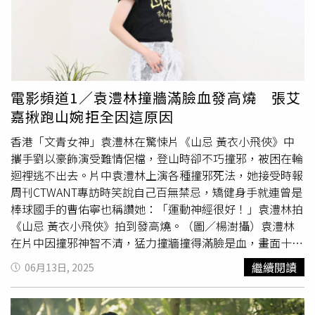
出血、生活或工作無法長期休息、免疫力較差的人李英瑜醫
師表示，雷射消融痔瘡手術快速恢復、低度疼痛，痔瘡治療
邁入新世代。痔瘡不再需要「忍痛等切除」，透過雷射消融
手術，患者如同經歷一場「魔術」般的治療，溫和而有效，
讓生活品質大幅提升。痔瘡分成4個等級 嚴重可能出血或
組織壞死痔瘡是人體正常存在於肛門的「
軟墊
」結構，由血
電影頻道1／袁澧林撞牆滿臉血發高燒 張艾
管與結締組織組成，平時幫助肛門閉合、避免排便外漏。當
嘉揪跑山婉拒全因這原因
腹壓升高（如長時間久坐、便祕、懷孕、過度用力排便）、
血液循環不良或肛門組織退化時，這些
軟墊
會逐漸膨脹、鬆
香港「文青女神」袁澧林在驚悚片《山忌 黃衣小飛俠》中
弛與脫垂，進而引發腫脹、搔癢、異物感、出血，甚至疼
攜手劉以豪飾演受難情侶檔，登山時卻不巧撞邪，被困在輪
痛。痔瘡的發展通常可分為四個等級：第一級：僅出血，無
迴裡逃不出去。片中袁澧林上演各種撞邪死法，她接受時報
脫垂第二級：排便時脫垂，排便後可自行回復第三級：脫垂
周刊CTWANT專訪時笑說自己百無禁忌，矯健身手就連曾是
需用手推回第四級：無法推回，可能合併血栓或壞死痔瘡初
棒球國手的曹佑寧也稱讚她：「運動神經很好！」袁澧林拍
期可透過飲食調整、藥物控制緩解，並利用坐浴、減少久坐
《山忌 黃衣小飛俠》拍到發高燒。（圖／楊澍攝）袁澧林
來住血液循環，但如果持續惡化或反覆發作，就需考慮手術
在片中因撞邪神智不清，猛力撞牆撞得滿臉是血，畫面十分
治療。【延伸閱讀】久坐族、孕媽咪、長輩痔瘡高危險群
驚悚，但戲外的她卻直呼有趣，表示拍攝當下前方有
軟墊
，
繼續閱讀
06月13日, 2025
醫師分享非藥物舒緩新對策！痔瘡導致排便疼痛、出血該怎
靠反作用力彈回來就好，「我撞ㄧ定有超過100下了，有個
麼辦？ 醫師建議4族群可考慮手術治療！
瞬間可以彈回來，曹佑寧還說我運動體質很好。」熱愛運動
https://www.healthnews.com.tw/readnews.php?
的她，本來就熱愛打排球、踢足球也愛瑜伽，這趟來台拍