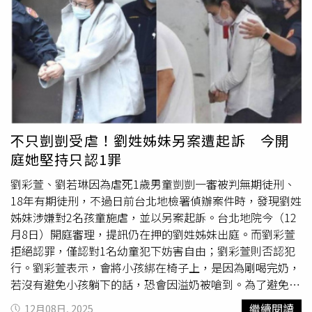
稅，另外徵收92%關稅，總關稅額高達107%，預定1月2日
實施。不過美國商務部31日宣布初步調查結果，決定將La
Molisana關稅暫時減至2.26%，將Garofalo關稅暫定
13.98%，剩下9個品牌則沒有單獨調查，暫時徵收9.09%關
稅。Yardeni預測，2026年的經濟成長將由兩股強勁的政策
浪潮所驅動，一是大規模退稅潮有望提振家庭消費，美國工
人們將在報稅季後收到「大規模退稅潮」。該法案涵蓋了針
對小費收入、加班費和車貸利息的稅收抵扣，以及實際上免
不只剴剴受虐！劉姓姊妹另案遭起訴 今開
除許多老年人社保稅的扣除額。二是關稅政策轉向有望緩解
庭她堅持只認1罪
通膨，美國政府將利用先前設立的高關稅作為談判籌碼，通
過戰略性削减關稅來平息選民對推高耐用品成本的不滿，並
劉彩萱、劉若琳因為虐死1歲男童剴剴一審被判無期徒刑、
緩解通膨壓力。
18年有期徒刑，不過日前台北地檢署偵辦案件時，發現劉姓
姊妹涉嫌對2名孩童施虐，並以另案起訴。台北地院今（12
月8日）開庭審理，提訊仍在押的劉姓姊妹出庭。而劉彩萱
拒絕認罪，僅認對1名幼童犯下妨害自由；劉彩萱則否認犯
行。劉彩萱表示，會將小孩綁在椅子上，是因為剛喝完奶，
若沒有避免小孩躺下的話，恐會因溢奶被嗆到。為了避免上
述情形發生，她才會用毛巾將小孩固定在椅子上，且強調綁
繼續閱讀
12月08日, 2025