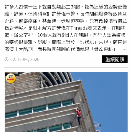
量，東西少時則能收出俐落線條。包內採用防潑水高科技布
許多人習慣一坐下就自動翹起二郎腿，認為這樣的姿勢更優
料內襯，還配置平貼拉鍊內袋，讓護照、耳機或小物都能好
雅、舒適，但骨科醫師許芳偉示警，長時間翹腳會導致骨盆
好收納。更貼心的是，它還附有可固定在行李箱拉桿上的皮
歪斜、臀部疼痛，甚至進一步壓迫神經，只有改掉壞習慣並
革掛帶。（圖／品牌提供）在背負舒適度上，Lui Duffle 也
做對伸展才是根本解方許芳偉在Threads發文表示，在咖啡
沒有忽略。厚實
軟墊
提把握感紮實，而可拆卸、可調節的肩
廳、辦公室裡，10個人就有8個人在翹腳，有些人認為這樣
背帶，則讓包款能在手提與肩背之間自由切換。再加上鍍鈀
的姿勢很優雅、舒服，實際上對於「梨狀肌」來說，簡直是
金屬配件的細節點綴，整體質感低調卻精緻。
滿清十大酷刑，而長時間翹腳的代價就是「骨盆歪斜」，如
果肌肉長期緊繃發炎，最後會壓迫神經。許芳偉舉例說明，
繼續閱讀
02月20日, 2026
有位秘書小姐平時坐著時習慣右腳跨左腳，結果最近右邊屁
股痛到無法正坐，只能歪著屁股坐，而這就是典型的「姿勢
不良型」梨狀肌症候群，雖然藥物能救急，改掉翹腳習慣及
做對伸展，才是長久之計。如果想要緩解不適症狀，許芳偉
建議，可以嘗試「坐姿4字伸展」，首先要「坐正」，坐在
沒有輪子的椅子上；接著要「翹腳」，把痛的那隻腳跨到另
一隻腳膝蓋上，像比個「4」；再來是「前壓」，身體打
直，慢慢往前傾；最後要「停留」，感覺屁股深處有被拉開
的痠痛感，停留30至40秒。許芳偉也提醒，感覺到屁股疼
痛時，不要再亂用滾筒壓痛點，否則恐怕會把神經壓得更發