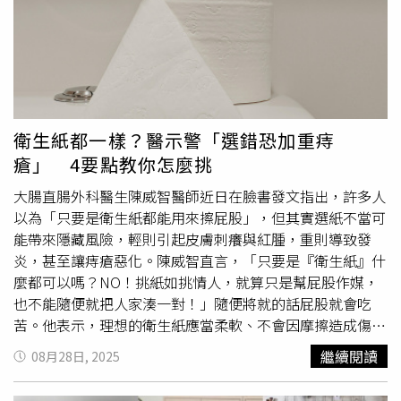
到睜開眼的那一幕，但一定要期待這部影集。」被稱作「傳
危險狀態」，因為建築法規中有提到房屋所有權人有義務維
奇演員」的舒淇與李心潔忍不住笑出聲。
持建築物正常安全使用，而公眾建築若要裝設鐵窗或室內裝
修需要申報，6樓以上住宅也是管制範疇，但這次發生的中
壢民宅起火點位處3樓不在管制範圍內，以往火警裝設鐵窗
致死也多是5樓以下住宅，呼籲民眾非必要盡量不要裝設鐵
窗。
衛生紙都一樣？醫示警「選錯恐加重痔
瘡」 4要點教你怎麼挑
大腸直腸外科醫生陳威智醫師近日在臉書發文指出，許多人
以為「只要是衛生紙都能用來擦屁股」，但其實選紙不當可
能帶來隱藏風險，輕則引起皮膚刺癢與紅腫，重則導致發
炎，甚至讓痔瘡惡化。陳威智直言，「只要是『衛生紙』什
麼都可以嗎？NO！挑紙如挑情人，就算只是幫屁股作媒，
也不能隨便就把人家湊一對！」隨便將就的話屁股就會吃
苦。他表示，理想的衛生紙應當柔軟、不會因摩擦造成傷
害，同時天然單純、不含香精或螢光劑，並且具有足夠厚實
繼續閱讀
08月28日, 2025
與良好吸水力，才能真正呵護脆弱的部位。至於已經出現痔
瘡症狀的患者，陳威智則建議改用濕紙巾或直接以清水沖