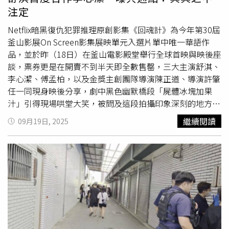
多讓練習效率變小，大家沒辦法盡情地摔，實力也很難再往
楚這25%的關稅將適用於所有重型卡車，還是只適用於那些
注定
上突破，難以想像巔峰時期70人該如何訓練。面對硬體設施
不符合《美墨加自由貿易協定》規定的卡車。根據《CNN》
的不足，黃呈堯卻始終沒有放棄，「主要是你要自己去克服
報導，在過去一年中，川普實施的各項關稅已使家具價格大
Netflix暗黑復仇犯罪推理原創影集《回魂計》為今年第30屆
環境，當環境不能改善的時候，你就要讓自己適應。」他用
幅上漲。根據美國勞工統計局（BLS）的數據，8月份家具
釜山影展On Screen影集展映單元入選片單中唯一華語作
成果證明這份鐵血教育的價值，也讓明德柔道隊在台灣體育
的整體價格比2024年同期高出4.7%。其中，客廳和飯廳家
品，並於昨（18日）在釜山電影殿堂舉行全球首映與映後座
界留下赫赫戰績。吳諮昀就是其中一位佼佼者，他不僅是
具的價格在過去12個月內漲幅更大，高達9.5%。家具價格
談，票券更是在開賣不到半天即全數售罄，三大主演舒淇、
2023、2024年全中運冠軍，更在國手選拔中拿下第二名。
飆升的主因是川普提高了對主要家具進口國像是中國和越南
李心潔、傅孟柏，以及金獎主創團隊導演陳正道、導演許肇
他認為柔道讓他從一個懵懂的少年變成成熟的自己，不再像
的關稅。根據美國商務部的數據，2024年這兩個國家共出
任一同現身映後分享，劇中黑色幽默橋段「屍體冰塊加果
國中那樣「一直惹事情」。而面對如此訓練環境卻他卻並沒
口了價值120億美元的家具和固定裝置到美國。
汁」引得現場哄堂大笑，被問及這段拍攝印象深刻的地方，
有喊苦，深知硬體設備、訓練器材甚至出賽都需要經費，只
傅孟柏回應：「因為裝我的冰桶比較小，拍攝時是整個人蜷
繼續閱讀
09月19日, 2025
能珍惜現有的資源打出最好的成績。而讓選手和家長難以接
縮在裡面，底下有鋪
軟墊
，旁邊的冰塊有些是假的，拍到我
受的是，明德柔道隊好不容易爭取到60萬元硬體補助，卻被
時我還會憋氣。」傅孟柏對於跟「傳奇演員」合作相當興
新北教育局要求自籌20%、12萬元，這筆錢也成為壓倒柔
奮。（圖／Netfl提供）過去曾經飾演許多驚悚、恐怖題材
道隊的最後稻草，隊員們則盼能有更好的環境，好讓選手實
電影的舒淇與李心潔，被問到這次的參與此次作品有什麼不
力完整發揮，繼續在賽場上發光發熱。對此，新北市府教育
同的感受與合作心得，李心潔表示：「原本從來沒有跟舒淇
局表示由體育局學校體育科回應，市府體育局學校體育科指
碰面過，第一次見面就是《回魂計》，過去也看過很多舒淇
出：依據新北市政府補助機關學校團體及個人作業要點第6
的作品，所以有這個機會合作覺得很驚喜！我們對戲時在沒
點規定：各級學校應自基金賸餘款提撥總經費百分之二十之
有溝通的情況下很自然的培養出默契還有一些碰撞是我覺得
經費，至作業規範由教育局另定之。
非常過癮的！」舒淇則笑稱：「我們有一個可愛的共同點就