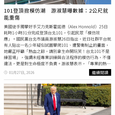
炎。另外，許芳偉提到，椅子太硬也是「讓屁股慘叫」的兇
手之一，應該換個
軟墊
，放下二郎腿，每天做「4字伸
101登頂掀模仿潮 游淑慧曝數據：2公尺就
展」，別讓屁股成為久坐的犧牲品。
能重傷
美國徒手獨攀好手艾力克斯霍諾德（Alex Honnold）25日
耗時1小時31分完成登頂台北101，引起民眾「模仿效
應」。國民黨台北市議員游淑慧26日指出，近日社群平台就
有人貼出一名少年疑似試圖攀爬101、遭警衛制止的畫面，
她嚴正呼籲「熱血之餘，請別拿生命開玩笑！台北101不是
練習場」，強調未經專業訓練與合法程序的模仿行為，不僅
違法，更是對生命極度不負責。游淑慧表示，「專業的熱血
背後，是長年累積的極致訓練與周密安全規畫；盲目模仿只
繼續閱讀
01月27日, 2026
會把人送進急診室」。她提到，「兩公尺的高度，就能毀掉
健康」，許多人以為「不高、有
軟墊
」就沒事，但根據她向
體育局調閱相關數據後發現，北市攀岩館在民國111至114
年間已發生9件嚴重申訴案，其中8件為骨折，甚至包含相當
嚴重的「脊椎壓迫性骨折」，而受傷族群多為「初次體驗
者」，不少人僅從約2公尺（不到半層樓高）摔落就造成重
傷。游淑慧說，為了「補齊安全防護網」，她在接獲去年攀