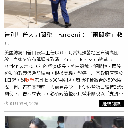
岩館摔落骨折陳情後深入調查，發現現行法規對攀岩場館安
全管理與消費者保障仍有不少漏洞。因此游淑慧正式提案：
制定北市專屬規範，要求體育局針對攀岩場館擬定更嚴格的
安全管理標準；並落實教練比例與裝備檢查，確保初學者在
各攀岩館都能獲得足夠指導與保護；同時強化消費者投保機
告別川普大刀關稅 Yardeni：「兩關鍵」救
制，讓意外發生時市民權益不被忽視。游淑慧也給想嘗試攀
市
岩的民眾提出三點建議：一、循序漸進，攀岩需要核心與肌
力，缺乏運動習慣者應先打好體能基礎；二、尋求專業，務
美國總統川普自去年上任以來，時常無預警地宣布調高關
必報名專業課程，學習正確「掉落（Falling）」技巧，重要
稅，之後又宣布延遲或取消。Yardeni Research總裁Ed
性不亞於向上攀爬；三、拒絕模仿，不要再嘗試攀爬101，
Yardeni表示2026年的經濟成長，將由退稅、解關稅，兩股
把熱血留在專業場館，把安全留給自己與家人。
強勁的政策浪潮所驅動。根據美聯社報導，川普政府原定於
1日起，對
軟墊
家具徵收30%關稅，廚櫃和梳妝台的50%關
稅，但川普在實施前一天簽署命令，下令這些項目維持25%
關稅。川普本來表示，必須對這些家具徵收關稅以「支撐美
國工業和保護國家安全」。義大利外交部於1日表示，美國
繼續閱讀
01月03日, 2026
已大幅降低原定對義大利麵徵收高關稅。川普政府在2025
年10月指控，義大利麵製造商以低於市價的價格在美國銷
售，威脅本土製造商的競爭力，尤其是義大利麵品牌La
Molisana和Garofalo。除徵收大部分歐盟商品面臨的15%關