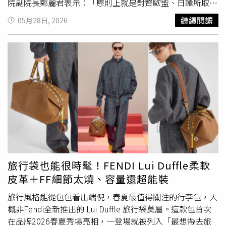
院副院長鄭麗君表示：「原則上就是對齊歐盟、日韓所取得
的最惠待遇。」她更以「對齊」形容此次成果，強調台灣已
繼續閱讀
05月28日, 2026
成功與主要競爭國站在同一基準。根據行政院與經濟部評
估，此次調降範圍涵蓋多項非半導體產品，其中215項汽車
零組件稅率，從原本26.71%大幅降至15%；另有2項特定裝
有
軟墊
的木製品，稅率也從25%降為15%。鄭麗君指出，以
汽車零組件為例，台灣稅率已從26.71%降至15%，但中國
大陸仍維持在51.71%，顯示台灣產品在美國市場的競爭優
勢進一步拉開。
旅行袋也能很時髦！FENDI Lui Duffle柔軟
皮革＋FF細節太燒、容量還超能裝
旅行風格能從包包看出端倪，春夏最值得關注的行李包，大
概非Fendi全新推出的 Lui Duffle 旅行袋莫屬。這款包首次
在品牌2026春夏秀場亮相，一登場就被列入「最想帶去旅