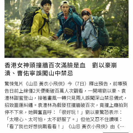
id=65544
攝，也因此喜歡上台灣的山林，「感覺很有靈氣，薄霧再加
上陽光打下來，像仙境一樣。」還透露張艾嘉曾約她去香港
跑山，在山上晨跑，但她一聽到要早起就打退堂鼓，笑說：
「張姐說是早上五六點，跑完可以吃早餐，我就說下次再參
加。」袁澧林本身沒有靈異體質。（圖／楊澍攝）袁澧林本
身沒有靈異體質，這趟來台拍鬼片，經紀公司特地找來在台
大學生來當助理，助理體質敏感，有時候經過山區就會頭痛
想吐，每次收工就下山拜拜，也替她求來一堆護身符，「我
最近才想到，助理她有一次去拜拜，廟公就叫她不要再上山
香港女神頭撞牆百次滿臉是血 劉以豪崩
了，不知道會發生什麼事。」袁澧林拍《山忌 黃衣小飛
潰、曹佑寧誤闖山中禁忌
俠》十分辛苦，一場浴缸溺水戲讓她苦不堪言。（圖／威視
提供）電影裡還有她跟劉以豪、曹佑寧在山中大雨受困的戲
驚悚鬼片《山忌 黃衣小飛俠》今（7日）釋出預告，前導預
碼，當天低溫十幾度又渾身濕透，一收工她跟曹佑寧就發高
告日前上線僅2天便衝破百萬人次觀看，一開場劉以豪、袁
燒，「一整天登山鞋都是濕的，皮膚增厚3層，回家我跟小
澧林甜蜜登山，接著畫風一轉只見兩人誤闖深山禁忌儀式，
曹都發燒，感覺像是身體要抵抗寒冷，還好起床就退燒
招致噩運糾纏。袁澧林為戲發狂撞牆破百次，竟撞上癮拍到
了。」《山忌 黃衣小飛俠》現正上映中。
停不下來，她興奮直呼：「很好玩！」劉以豪驚恐表示：
「太噁心、太可怕，太不舒服了。」但他又忍不住讚嘆：
「看了我也好想挑戰看看！」《山忌 黃衣小飛俠》由《紅