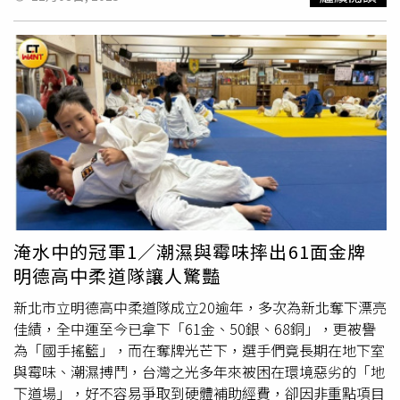
小孩的過程不到10分鐘，並指出她還因為妹妹劉若琳開刀住
院，所以同時要再另外照顧2名孩童。另外，被指控讓孩童
一腳站在椅子上，一腳蹲馬步站在地上，並對孩童呼救視若
無睹的犯行，劉彩萱表示當下只是覺得在探索期的孩子很可
愛，原本還拍照打算要給家長看。她說，當下其實有鼓勵孩
童可以試著自己下來，且四周都是
軟墊
，孩童並不會有危
險，因此沒有立刻施以援手，最後孩童也如預期有順利下
來。針對因為未勤換尿布，導致孩童肛門紅腫、水泡破皮的
指控，劉彩萱則表示自己在照顧該名孩童時，每2個小時就
會幫他換一次尿布，並解釋該名孩童因為水解蛋白奶粉的緣
故，所以會比較容易大便，並強調尿布疹的情形是在換了尿
布的品牌以後才出現，而在家長換了第2次的尿布品牌以
淹水中的冠軍1／潮濕與霉味摔出61面金牌
後，狀況也有好轉。
明德高中柔道隊讓人驚豔
新北市立明德高中柔道隊成立20逾年，多次為新北奪下漂亮
佳績，全中運至今已拿下「61金、50銀、68銅」，更被譽
為「國手搖籃」，而在奪牌光芒下，選手們竟長期在地下室
與霉味、潮濕搏鬥，台灣之光多年來被困在環境惡劣的「地
下道場」，好不容易爭取到硬體補助經費，卻因非重點項目