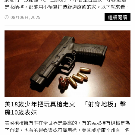
是收納控，都能用小預算打造舒適療癒的家。以下就來看看
網友狂推的 IKEA打折必買收納好物TOP7，錯過真的會後
繼續閱讀
08月06日, 2025
悔！IKEA打折必買收納好物：RÅSKOG推車 白色「沒有它
真的不行！」網友狂推的收納神器。三層設計容量超大，卻
又小巧不佔空間，加上輪子設計能輕鬆移動，放廚房裝調味
料、放書房裝文具，甚至小孩的玩具都能搞定。有美術老師
分享：「整間教室都靠這台推車收納顏料和畫具！」不誇
張，買回家立刻感受到生活品質加倍。RÅSKOG推車 白色
原價／899元、今年再創低價／799元（圖／擷取自官網）
IKEA打折必買收納好物：ALEX抽屜櫃 染白色/橡木紋 收納
抽屜界的霸主！許多租屋族表示，這個抽屜櫃的高度設計超
貼心，大小物品都能各自找到位置。沒有把手的簡約設計，
不只視覺清爽，還不用擔心孩子撞到。尤其橡木紋外型，完
全能融入各種居家風格。放在床邊或書桌旁，整個空間立刻
美18歲少年把玩真槍走火 「射穿地板」擊
整齊到不行。ALEX抽屜櫃 染白色/橡木紋原價／2,699元、
斃10歲表妹
今年再創低價／2,299元（圖／擷取自官網）IKEA打折必買
收納好物：MACKAPÄR附滑門收納長凳 白色玄關收納救
美國槍枝擁有率在全世界是最高的，有的民眾持有槍械是為
星！結合長凳與鞋櫃設計，出門穿鞋超方便。滑門設計完全
了自衛，也有的是娛樂或狩獵用途。美國威斯康辛州有一名