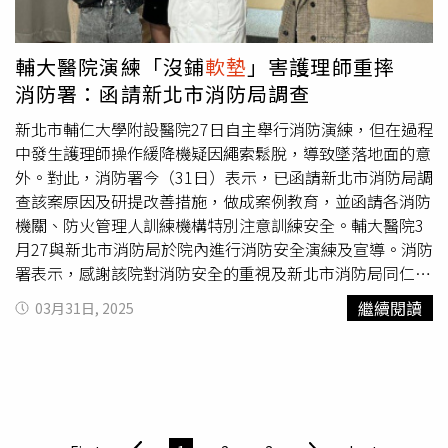
下，給予溫馨擁抱的一張椅子。（圖／品牌提供。）由
身一致的色彩效果，完美相襯每個細節，以—種明亮而光彩
Stefano Gallizioli 設計的 Twist 木椅是 FENDI Casa 2025 系
奪目的假日橙色為主題，彷彿沉浸在海邊的日落之中。
列的另一款新作，可以選擇有無扶手、皮革
軟墊
或皮革與布
RIMOWA Essential 系列 Trunk Plus Papaya 假日橙行李箱
輔大醫院演練「沒鋪
軟墊
」害護理師重摔
料的組合。扶手猶如緞帶蜿蜒起伏，營造出優雅的旋轉效
／48,400元（圖／品牌提供）行李箱推薦：RIMOWA
消防署：函請新北市消防局調查
果。（圖／品牌提供。）由 Peter Mabeo 設計的 Efo 櫥櫃
Original機長箱RIMOWA Original系列就是行李箱的經典，不
反映出設計師招牌的獨特風格，以暖色或深色木料打造出原
但極度堅固，更非常輕巧，超卓工藝和創新技術皆無出其
新北市輔仁大學附設醫院27日自主舉行消防演練，但在過程
始、大方、圓潤的造型；FF LOGO 圖案裡的每一個 F 字母
右，連BLACKPINK ROSÉ都愛用。機長箱專為日常出行或
中發生護理師操作緩降機疑因繩索鬆脫，導致墜落地面的意
都成為櫃門的把手，關上後，透過開開關關的韻律互動重現
短途旅行而設，外型經典時尚並採用上掀式設計，內部配有
外。對此，消防署今（31日）表示，已函請新北市消防局調
FF LOGO。（圖／品牌提供。）受 FENDI 著名的
兩個拉鍊式收納口袋，以及一個可拆卸的拉鍊
軟墊
間隔，
軟
查該案原因及研提改善措施，做成案例教育，並函請各消防
Peekaboo 包款啟發設計出經典的 Peekasit（Controvento
墊
可擺放16吋筆記型電腦或是個人隨身物品。RIMOWA
機關、防火管理人訓練機構特別注意訓練安全。輔大醫院3
Collective）系列座椅系統，並且衍生出 Peekasleep 床
Original Pilot Black 黑色機長箱／51,700元（圖／
月27與新北市消防局於院內進行消防安全演練及宣導。消防
組，這款床可以跟專門為它製作的被子搭配使用。Fun
koreadispatch，品牌提供）行李箱推薦：Samsonite New
署表示，感謝該院對消防安全的重視及新北市消防局同仁的
Fendi（atelier oï）系列的床頭板採用更寬、包覆性更好或
Streamlite 限量系列Samsonite 推出 115 週年紀念作
辛勞，惟當天醫護人員在學習使用避難器具過程中，很遺憾
繼續閱讀
03月31日, 2025
高度更高的設計。
「New Streamlite」，致敬了品牌1940 年代舉世聞名
有一位護理師於操作緩降機時不慎墜落受傷，衷心期盼傷者
的 Streamlite系列，以現代設計重新詮釋這款經典之作。系
早日康復。消防署說明，以防火管理人訓練為例，消防安全
列包含三款產品：手提箱、20吋和28吋旅行箱，以琉璃蛺
設備操作中如有緩降機操作課程，訓練機構在訓練時除了以
蝶藍與百慕達綠搭配兩色展現高級優雅典範，搭配大理石般
影片、圖示、示範講解外，也得實際操作。若進行實際操
的淡雅花紋，帶有復古氣質，而且全球限量 2,025 件，手腳
作，須做好安全確保，於緩降機下端舖設
軟墊
、固定架應牢
真的要快。（圖／品牌提供） 除了復古時髦外觀，New
固、指導人員應確認學員套掛牢靠、姿勢正確才可下降，平