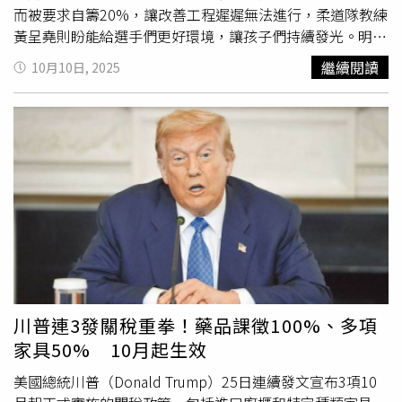
而被要求自籌20%，讓改善工程遲遲無法進行，柔道隊教練
黃呈堯則盼能給選手們更好環境，讓孩子們持續發光。明德
柔道隊成立於2000年，至今培育出超過300位選手，第17屆
繼續閱讀
10月10日, 2025
的柔道選手蔡明諺更被譽為「超強高中生」，16 歲就拿到
亞洲盃（亞洲青年運動會）銅牌，高二就入選亞運、東亞
運、奧運與亞洲青運，並在2016年參加里約奧運男子 60 公
斤級柔道比賽，晉級32強，優異成績成為無數後進年輕選手
追逐的目標。蔡明諺征戰國際賽事多次為國爭光，黃呈堯欣
慰地表示他是明德的驕傲。（圖／民眾提供）明德柔道隊的
其他選手表現同樣優秀，至今在全中運為新北拿下「61金、
50銀、68銅」，明德也成為公認的「國手搖籃」，但在獎
牌的輝煌成績下，則是選手們在霉味地下室奮鬥的日日夜
夜。記者實際走訪柔道館，發現訓練場地因位在體育館地下
室明顯感受到空氣潮濕悶熱。儘管教練已盡力開啟空調配合
排風管，但空氣流通仍無法與外界場館相比。訓練時間一
川普連3發關稅重拳！藥品課徵100%、多項
到，陸陸續續看見已整裝完畢的隊員，年齡層橫跨國小低年
家具50% 10月起生效
級到畢業多年的校友，在艱困環境下仍堅持訓練。黃呈堯回
憶，柔道隊最早的道館空間更小，甚至曾面臨「糞便管線溢
美國總統川普（Donald Trump）25日連續發文宣布3項10