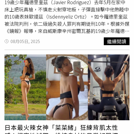
不佔空間，內部層板可調整高度，連高筒靴都能收納。洞洞
19歲少年羅德里奎茲（Javier Rodriguez）去年5月在家中
滑門還能保持通風，不怕鞋子悶出異味。網友笑說：「這台
床上把玩真槍，不慎走火射穿地板，子彈直接擊中他熟睡中
不只是鞋櫃，還是我家小孩每天出門必坐的『等候椅』！」
的10歲表妹歐提茲（Isdennyeliz Ortiz）。如今羅德里奎茲
MACKAPÄR附滑門收納長凳 白色 原價／2,499元、今年再創
被法院判刑，依二級過失殺人罪判有期徒刑10年。根據外媒
低價／1,999元（圖／擷取自官網）IKEA打折必買收納好
《鏡報》報導，來自威斯康辛州密爾瓦基的19歲少年羅德里
物：RISATORP網籃 粉紅色粉嫩外型＋實用度爆表！網狀設
奎茲去年5月31日凌晨在家中，當時18歲的他對槍枝很有興
繼續閱讀
08月05日, 2025
計讓蔬果保持透氣不悶壞，還附提把能隨手搬動。不只廚房
趣，躺在床上把玩一支真槍，他沒想到槍枝突然走火，子彈
好用，還有網友分享：「我家零食、泡麵全部靠它分類收
穿過沙發
軟墊
後，竟貫穿羅德里奎茲房間地板，接著射穿樓
納，每次看到都覺得療癒。」輕盈又便宜，難怪是網友激推
下10歲表妹歐提茲的房間天花板，最終擊中睡夢中的歐提茲
的小確幸收納品。RISATORP網籃 粉紅色原價／249元、今
胸膛。報導中指出，歐提茲中彈後，睡在一旁的歐提茲母親
年再創低價／199元（圖／擷取自官網）IKEA打折必買收納
聽見女兒發出一聲驚呼，但搖晃她已沒有反應，急忙打開房
好物：SAMLA收納盒「IKEA收納界的長青樹！」透明盒身
間的燈，才發現歐提茲胸口中彈不斷流血；歐提茲母親透
一眼就能看到內容物，不管是衣服、玩具還是小工具，全都
露，她當時看見天花板有一個彈孔，推測與樓上的羅德里奎
能輕鬆分類。搭配專用盒蓋防塵效果更好，家裡收納盒一律
茲有關。而羅德里奎茲當時知道自己犯下大錯，在警方還沒
統一，整齊感直接拉滿。網友大推：「看著滿滿SAMLA整齊
到場的時候就慌張逃離案發現場，也有告知父親與祖父母自
排列真的超紓壓！」SAMLA收納盒 原價／39元、今年再創
己做了多麼可惡的事情。最終羅德里奎茲仍被警方逮捕，但
低價／29元（圖／擷取自官網）IKEA打折必買收納好物：
歐提茲母親和歐提茲的14歲姊姊有證實，羅德里奎茲當下有
KORTGÅRDEN 掀床小坪數救星！掀開床板就是超大收納空
向他們道歉，承認自己犯行，請求原諒。去年案發沒多久羅
日本最火辣女神「菜菜緒」狂練背肌太性
間，換季衣物、棉被通通放得下。
軟墊
床頭板還能靠著看書
德里奎茲被捕，面臨二級過失殺人罪的指控，如今在他被羈