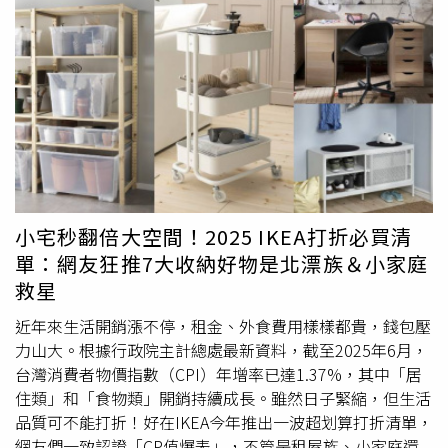
洗，減少二度刺激。他強調，「千萬別讓隨便的衛生紙，毀
了你精心呵護的肛門，因為它值得更好的對待。」提醒痔瘡
雖是常見疾病，但生活中小細節若能注意，便能有效減少不
適與惡化風險，維持良好生活品質。事實上，衛福部曾指
出，痔瘡的症狀是肛門
軟墊
組織老化鬆弛造成，組織內雖然
有一些腫脹變形的血管，但仍然是個良性的疾病，也因此處
理的關鍵在於症狀是否會影響生活、造成困擾。在例行大腸
鏡，肛門檢查時，常可發現許多無症狀的痔瘡，此時只須更
注重飲食、排便的習慣和保養即可。輕微痔瘡造成的腫脹不
適，通常會先以口服藥物、藥膏、塞劑治療，配合溫水坐
小宅秒翻倍大空間！2025 IKEA打折必買清
浴，並且增加飲食中的膳食纖維，足量飲水，以及規律運動
單：網友狂推7大收納好物是北漂族＆小家庭
幫助改善；而對於常出血的內痔，可以在門診接受內痔的橡
救星
皮圈結紮，利用特殊的器材將橡皮圈套在痔瘡根部使其自然
壞死脫落，可以有效改善痔瘡出血的問題。但此種治療只可
近年來生活開銷漲不停，租金、外食費用樣樣都貴，錢包壓
用在內痔的情況，而且一次大多只能結紮一到二顆痔瘡。
力山大。根據行政院主計總處最新資料，截至2025年6月，
台灣消費者物價指數（CPI）年增率已達1.37%，其中「居
住類」和「食物類」開銷持續成長。雖然日子緊縮，但生活
品質可不能打折！好在IKEA今年推出一波超划算打折清單，
網友們一致認證「CP值爆表」，不管是租屋族、小家庭還