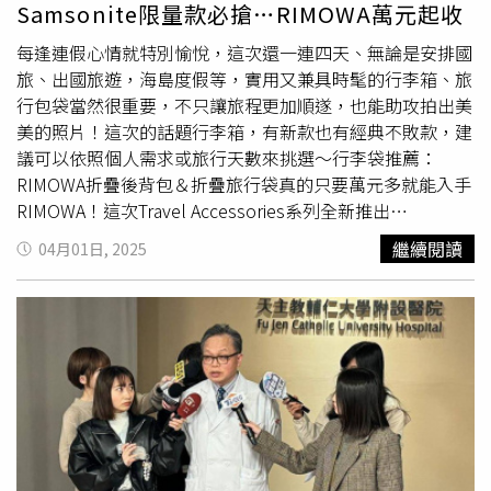
Samsonite限量款必搶…RIMOWA萬元起收
詩意：Kemmenoe 在展覽空間將飾板排列出的形狀，創造
出一種形而上的抽象場景，向品牌擁有的創意與精湛工藝致
每逢連假心情就特別愉悅，這次還一連四天、無論是安排國
敬。（圖／品牌提供。）這次展示 FENDI 與 2024 邁阿密
旅、出國旅遊，海島度假等，實用又兼具時髦的行李箱、旅
設計展的 ænigma 系列，為期約一個月。ænigma 一名在拉
行包袋當然很重要，不只讓旅程更加順遂，也能助攻拍出美
丁文裡有謎語或謎題之意，也跟英文裡的「enigma」一字
美的照片！這次的話題行李箱，有新款也有經典不敗款，建
有關，意思是難以理解或解釋的東西。該系列包括：兩張椅
議可以依照個人需求或旅行天數來挑選～行李袋推薦：
子、一個櫃子、兩塊飾板、兩盞燈、一張咖非桌、三個器皿
RIMOWA折疊後背包＆折疊旅行袋真的只要萬元多就能入手
以及 Peekaboo Soft 包款。（圖／品牌提供。）店內的設
RIMOWA！這次Travel Accessories系列全新推出
計風格呈現明顯的二元性：朝著曼佐尼街的一側以金屬材
的 Foldable Gym Bag 折疊旅行袋，專為靈活出行而生，
繼續閱讀
04月01日, 2025
質、性感和奢華為主。而俯瞰威爾第街的一側，則採用自然
兩天一夜或三天兩夜都很可以。以圓筒造型輕便可折疊，側
紋理、更有機的形狀、顏色和濃淡的相互作用，以及精緻低
袋設計便於取物，搭配舒適織帶提把與可拆卸斜背肩帶，滿
調的優雅為特色。這個手法創造出對比的平衡：一方面是華
足多元出行需求。不論是健身運動或輕旅行，皆提供靈活收
麗的灰色和黑色配色、精準簡潔的體積，另一方面是淺色的
納與高機能性，讓行動更自由、出行更從容。RIMOWA
木材、竹子和柔和的線條。（圖／品牌提供。）在 FENDI
Foldable Gym Bag 折疊旅行袋／15,300元（圖／品牌提
Casa 2025 系列的新作中有一張由 Ceriani Szostak 設計的
供） 行李箱推薦：RIMOWA Check-In M Papaya行李箱
Later 沙發，這款模組化座椅系統的靈感來自 FENDI 羅馬總
RIMOWA Essential 系列這款假日橙行李箱，價格也是相對
部理性主義建築的經典之作：以金屬、皮革或布料製成的剛
好入門～採用優質聚碳酸酯材質製成，討喜的Papaya 假日
硬方形框架圍繞著座椅，將拱門的柔美轉變成歡迎人們坐
橙精心搭配，從手把、拉鏈，以至徽章和滾輪底托，打造箱