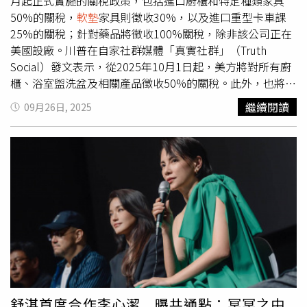
漏」的衛生危機，迫使他們在走廊上短暫訓練。之後在校方
月起正式實施的關稅政策，包括進口廚櫃和特定種類家具
協助下，他們搬遷到新蓋體育館的地下室，將原訂的桌球室
50%的關稅，
軟墊
家具則徵收30%，以及進口重型卡車課
改為柔道隊訓練空間。儘管30年前曾被譽為「全台最美柔道
25%的關稅；針對藥品將徵收100%關稅，除非該公司正在
館」，但在歲月流逝下逐漸變樣，且因不夠挑高和位於地
美國設廠。川普在自家社群媒體「真實社群」（Truth
底，加上缺乏完整的空調與除濕系統，長年下來已成為隊伍
Social）發文表示，從2025年10月1日起，美方將對所有廚
最大的訓練挑戰。「濕度一直以來都是我們地下室存在的問
櫃、浴室盥洗盆及相關產品徵收50%的關稅。此外，也將對
題。」黃呈堯無奈表示。道館的濕度之高，讓他們必須採購
軟墊
家具徵收30%的關稅。川普直言，推動家具徵收關稅措
繼續閱讀
09月26日, 2025
5、6台除濕機來對抗。高二的隊員吳諮昀坦言，最讓人困擾
施的原因是其他國家大量向美國「湧入」此類產品。「這是
的是「
軟墊
發霉很臭」，因為沒有足夠的空間讓墊子風乾，
一種非常不公平的做法，但為了國家安全和保護我們的製造
濕氣積在
軟墊
裡頭，久了氣味難聞，大大影響訓練環境。柔
業，我們必須採取行動。」川普同時指出，2025年10月1日
道館位於地下室，長年有潮濕、通風不良等問題，也因空間
開始，將對任何品牌或專利藥品實施100%關稅，除非那一
不夠導致隊員訓練時，要時刻注意周遭環境。（圖／沈建邦
間公司正在美國動工、建立他們的製藥工廠。不僅如此，川
攝）更令人擔憂的是淹水問題，場館總共歷經3次淹水，其
普還宣布自2025年10月1日起，美國將對所有在世界各個地
中2次是颱風造成，水位甚至高達大腿處，造成地板全毀必
區製造的重型（大型）卡車徵收25%的關稅，為了保護美國
須打掉重鋪。惡劣的環境也讓選手的訓練效率與健康受到影
的重型卡車製造商免受不公平的外部競爭。川普依序點名
響。真正限制明德柔道隊訓練品質的根本原因是「空間」。
Peterbilt、Kenworth、Freightliner、Mack Trucks等美國
黃呈堯指出，巔峰時期柔道隊同時有70幾個成員在此訓練，
卡車製造商，都將受惠於這項政策，免受外部干擾衝擊，
甚至東南亞多國及日韓代表隊也曾選址在此，礙於場館空間
「基於各種原因，我們必須讓我們的卡車在財務方面健康又
不大，40多個學生已塞滿整個道場，隊員吳諮昀認為，人太
強大，但最重要的就是為了國家安全！」然而，目前尚不清
舒淇首度合作李心潔 曝共通點：冥冥之中