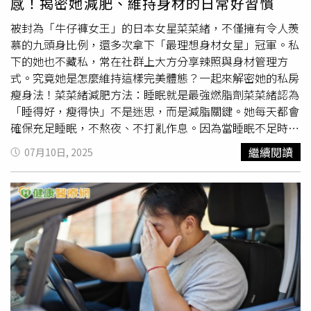
感！揭密她減肥、維持身材的日常好習慣
追劇，機能與舒適兼具。很多北部租屋族直呼：「自從有這
押14個月後，最近法院依法判處他有期徒刑10年，得扣除
張床，家裡瞬間多出一個小倉庫！」KORTGÅRDEN 掀床 原
近14個月羈押時間，服刑後他須接受8年的監督釋放。
被封為「牛仔褲女王」的日本女星菜菜緒，不僅擁有令人羨
價／15,990元、今年再創低價／13,990元（圖／擷取自官
慕的九頭身比例，還多次拿下「最理想身材女星」冠軍。私
網）IKEA打折必買收納好物：PALYCKE 夾式網籃租屋族必
下的她也不藏私，常在社群上大方分享辣照與身材管理方
備神器！完全不用鑽孔，輕輕一夾就能在櫃子裡多出一層收
式。究竟她是怎麼維持這樣完美體態？一起來解密她的私房
納空間，瓶罐、餐具、小雜物立刻乖乖就位。網友笑說：
瘦身法！菜菜緒減肥方法：睡眠就是最強燃脂劑菜菜緒認為
「這就是租屋族的暗黑收納武器。」價格親民又實用，難怪
「睡得好，瘦得快」不是迷思，而是減脂關鍵。她每天都會
一上架就被搶翻。PALYCKE夾式網籃 原價／229元、今年再
確保充足睡眠，不熬夜、不打亂作息。因為當睡眠不足時，
創低價／179元（圖／擷取自官網）
體內的「瘦素（Leptin）」分泌會受到抑制，導致食慾變
繼續閱讀
07月10日, 2025
強、新陳代謝變慢，長期下來容易發胖。根據研究，充足睡
眠甚至每天可額外消耗約270大卡熱量，是不動也能默默變
瘦的秘密武器。（圖／取自 nanao_official IG）菜菜緒減肥
方法：飲食清淡高蛋白，晚上8點後不進食菜菜緒在飲食上
採取「低糖、低脂、高蛋白」原則，並以天然食材為主。她
偏好攝取像是雞胸肉、豆腐、白魚、雞蛋白等優質蛋白來
源，搭配大量蔬菜與新鮮水果。不僅如此，她也嚴格限制進
食時間，習慣在晚上8點前結束所有正餐與點心，避免因宵
夜攝取額外熱量，守住體態防線。（圖／取自
nanao_official IG）菜菜緒減肥方法：每週運動4～5天，結