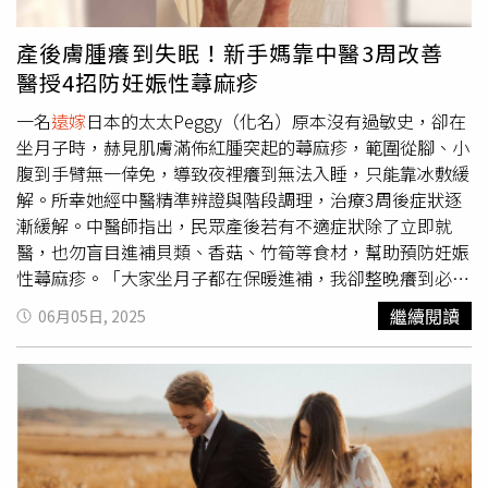
法，只能趕快處理。大公司裡每個環節都是人，人會犯錯，
只能選擇不糾結」。小樂當年從范瑋琪主持的《模范棒棒
產後膚腫癢到失眠！新手媽靠中醫3周改善
堂》出道，卻在事業起飛之際決定先去服兵役，「一方面事
醫授4招防妊娠性蕁麻疹
前公司老闆Andy覺得我需要去電一下，我是當完兵後才發
第一張專輯，當時宣傳期拍MV都是戴假髮」，他說先去當
一名
遠嫁
日本的太太Peggy（化名）原本沒有過敏史，卻在
兵很符合自己的想法，自己也是同意這件事情。至於棒棒堂
坐月子時，赫見肌膚滿佈紅腫突起的蕁麻疹，範圍從腳、小
前輩威廉因涉及逃兵導致節目全停，原本6棒的演唱會等計
腹到手臂無一倖免，導致夜裡癢到無法入睡，只能靠冰敷緩
劃也暫時停擺。對此，小樂則低調表示：「希望他們一切安
解。所幸她經中醫精準辨證與階段調理，治療3周後症狀逐
好。」小樂當年從范瑋琪主持的《模范棒棒堂》出道，卻在
漸緩解。中醫師指出，民眾產後若有不適症狀除了立即就
事業起飛之際決定先去服兵役。（圖／趙文彬攝）除了演藝
醫，也勿盲目進補貝類、香菇、竹筍等食材，幫助預防妊娠
事業，小樂跨足手搖飲、潮牌等副業也做得有聲有色，她笑
性蕁麻疹。「大家坐月子都在保暖進補，我卻整晚癢到必須
說：「錢當然是越多越好，我是藝人也是商品，自己也是商
冷敷退熱。」Peggy苦笑說，她在確診妊娠性蕁麻疹後，原
繼續閱讀
06月05日, 2025
品，帳會自己去看，看得懂，都會看，也要學，不會看報表
先已服用中藥一段時間，卻未見明顯改善，直到求診中醫透
不要投資公司。」談到是否曾想放棄演藝圈？他笑說：「只
過精準辨證與階段調理，短短3周紅腫漸退、色素淡化，順
有一度動搖，但從沒真的想過要放棄。這一路上還是有作
利在返回日本前改善近90%症狀，讓她大鬆一口氣，「短短
品、有舞台，我還是喜歡這個行業。」除了演藝事業，小樂
三周就改善症狀，這次治療讓我對台灣中醫刮目相看。」產
跨足手搖飲、潮牌等副業做得有聲有色。（圖／趙文彬攝）
後婦女為何容易罹患蕁麻疹？宜蘊中醫診所中西醫學整合主
此外，他也透露之前經紀公司的老闆與陳建州與范瑋琪「黑
任楊佩鈺指出，蕁麻疹是一種免疫系統過度反應所致的皮膚
范」夫妻仍有聯絡，「我常去找黑哥聊天啊！抽個雪茄、跟
發炎反應。西醫觀點認為產後女性因荷爾蒙變化劇烈，合併