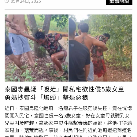
繼續閱讀
05月24日, 2025
術老師，提到妻子，林軍說了四個「非常」，稱讚她「非常
優秀，為人非常好，長也非常好看，學校的師生都非常喜歡
她。聽得出來，林軍也非常愛自己的妻子。」結婚後，為了
給妻子更好的生活，林軍學習了滷肉技術，擺攤創業，兩人
就這樣過著幸福又平靜的生活。2023年10月15日，一通來
自沈忱同事的電話打破了平靜。「電話里說沈忱倒在了講台
上，不能說話了。」林軍回憶道，來不及多想，他連忙放下
手中的工作，跑到沈忱工作的地方，送她到醫院檢查救治。
沒想到，醫院檢查出沈忱患了腦梗。「我以前根本不知道腦
梗是什麽樣子的，後來在網上搜索後才知道，患腦梗後會出
現很多後遺症。」林軍說，妻子出現了大面積腦梗死，影響
到了認知、語言和肢體功能，不僅身體行動不便，智力也退
泰國毒蟲疑「吸茫」闖私宅欲性侵5歲女童
回到了3歲孩童般，甚至連林軍都不認識了，「當時我真是
勇媽抄熨斗「爆頭」擊退惡狼
很難過，心好像在滴血，但是我沒有放棄，我相信在我的努
力下，肯定能喚醒她，讓她慢慢想起來。」沈忱生活無法自
近日，泰國烏隆他尼府一名癮君子在吸茫後失控，竟在恍惚
理，林軍就24小時照顧她；沈忱無法表達自己的想法，林軍
間闖入民宅，意圖性侵一名5歲女童。好在女童母親聽到女
就一遍遍地教她說話、認詞；沈忱情緒激動容易失控，林軍
兒尖叫及時趕，拿起家中熨斗痛擊毒蟲的頭部，將他打得滿
就陪在她身邊耐心安撫。如今，林軍的角色不只有丈夫，還
頭是血、落荒而逃。事後，村民們在附近的池塘邊逮到這名