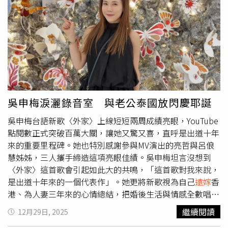
綁佃農「萬年使用權」身分，全面回歸像租房等一般民事契
續發酵，深刻的情感共鳴讓口碑持續發酵，MV近期更在
約關係，否則「政府自己嚇跑農地主」只會讓低落的「糧食
YouTube突破百萬點閱大關。吳申梅感性表示，這首歌是送
自給率」雪上加霜。
給所有
遠嫁
女兒的禮物，能獲得大家的支持，對她而言是最
好的新年禮物。鄭怡到場力挺吳申梅，右為Eric。（圖／喜
上梅梢娛樂提供）
吳申梅淚灑錄音室 與老公泰國放閃慶耶誕
吳申梅台語新歌〈外家〉上線短短兩周成績亮眼，YouTube
點閱數正式突破百萬大關，讓她又驚又喜，直呼是出道十年
來的重要里程碑。她也特別感謝參與MV演出的亮哲與呂俍
慧姊姊，三人攜手締造這項亮眼佳績。吳申梅坦言沒想到
〈外家〉這首歌會引起如此大的共鳴，「這首歌對我來說，
是出道十年來的一個代表作」。她更將新歌視為自己
遠嫁
香
港、為人妻三年來的心情總結，把婚後生活與情感全數唱進
〈外家〉之中。她也透露，在配唱及MV拍攝過程中情緒湧
繼續閱讀
12月29日, 2025
上，一度感動到落淚。此外，吳申梅在24日錄影中視中視除