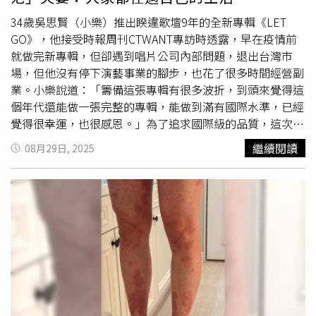
媽在群組裡分享迪士尼煙火、外灘夜景，她卻只能在台灣看
夜市、各種議員吵架的新聞，然後哄睡哭鬧的孩子。而其實
34歲吳思賢（小樂）推出睽違歌壇9年的全新專輯《LET
有些朋友勸她回上海，但她認為，孩子們的出生證明、疫苗
GO》，他接受時報周刊CTWANT專訪時透露，早在疫情前
都在台灣，回去有些不方便。因此該女子想奉勸大家，「真
就做完新專輯，但卻遇到唱片公司內部問題，退出台灣市
的如果重來一次的話，一定要慎重，不要為了
遠嫁
，而放棄
場，但他沒有停下演藝事業的腳步，也花了很多時間經營副
自己的主場。」影片在微博曝光後，引發網友熱議。大多數
業。小樂說道：「籌備這張專輯有很多波折，到頭來覺得這
大陸網友看完影片不認同該女子的言論，並紛紛留言表示，
個年代還能做一張完整的專輯，能做到滿有國際水準，已經
「這種人嫁哪裡都是一個樣」、「自己的選擇嚎什麼啊」、
覺得很幸運，也很感恩。」為了追求國際級的品質，這次新
「為啥不離婚？不是妳想要的生活，為何還要一直過」、
專輯《LET GO》中的MV特別遠赴杜拜拍攝，但他坦言預算
繼續閱讀
08月29日, 2025
「結婚連對方的家庭背景都沒有了解過？不知道的還以為被
有限，能達成這樣的規格，全靠
遠嫁
當地的姊姊和姊夫大力
抓去做黑風寨（上海以軍閥混戰為背景的電影）了」、「給
協助，「選擇杜拜最主要的原因是因為跟我有真實連結，姊
妳老公看這部影片啊」、「慎重的就是不要嫁給窮人」、
姊跟姊夫幫了大忙，當地要申請，每個東西都要錢，還好有
「台灣不允許離婚嗎？」另有部分網友質疑女子是在「起
地緣關係，這也是我們去當地拍攝最主要的原因，我確定去
號」，也就是故意拍攝容易引發爭議的影片，試圖在短時間
拍攝可以得到很多幫助，因為當時就想要做出國際規格的東
內，讓特定社群平台的帳號吸引網友關注、製造大量流量，
西，但是很多東西很受限，尤其在資金方面」。為了追求國
進而達成後續的商業目的。
際級的品質，小樂新歌MV特別遠赴杜拜拍攝。（圖／華納
音樂提供）不過原訂7月推出的新專輯《LET GO》卻再度遇
到波折，尚未正式發行前就在6月「意外上架」串流平台，
拖了3天才緊急撤下。他坦言當下確實傻眼，「但也沒辦