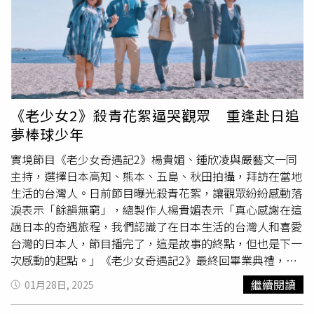
一次回老家過年，年貨是父母偷偷放的，一開始不知道。
「是我丟的，因為堵車，（肉）放幾天可能會臭掉，我把放
得的香腸臘肉收了，把這種易壞的留下給環衛工人吃，看到
我放的肉被你們知道我很開心，知道不會浪費掉了。」海舟
表示，貴州到黑龍江要走很多天，如果臭掉了很可惜，她也
很感謝父母的心意，並請網友放心，自己每個月都會給父母
生活費。網友認為，不管這批年貨價值多少，裡面蘊含的情
《老少女2》殺青花絮逼哭觀眾 重逢赴日追
感不該如此被捨棄；也有人藉機表達不同意見，認為這是
夢棒球少年
「強塞的愛」，指「去年給的還在冰箱，如何處理確實讓人
頭疼」、「長途的話，車裡開暖氣帶這些，真的會變質。而
實境節目《老少女奇遇記2》楊貴媚、鍾欣凌與嚴藝文一同
且好多都是年前弄的年貨，天冷還能放，在車裡20多度的暖
主持，選擇日本高知、熊本、五島、秋田拍攝，拜訪在當地
風密閉空間，幾個小時就有味了」。
生活的台灣人。日前節目曝光殺青花絮，讓觀眾紛紛感動落
淚表示「餘韻無窮」，總製作人楊貴媚表示「真心感謝在這
趟日本的奇遇旅程，我們認識了在日本生活的台灣人和喜愛
台灣的日本人，節目播完了，這是故事的終點，但也是下一
次感動的起點。」《老少女奇遇記2》最終回畢業典禮，包
括高知、熊本、五島、秋田的受訪者都相約見面。（圖／桂
繼續閱讀
01月28日, 2025
田文創提供）問及楊貴媚最印象深刻的一段體驗，她坦言完
全選不出來，細數拜訪過的人們，包括獨自經營居酒屋的洪