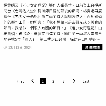
健身房會籍，顧身體同時也可能遇到真命天子。嚴藝文才自
時期，她勇挑重擔，即便是耕田翻土、挑糞壘石等男人幹的
楊貴媚及《老少女奇遇記》製作人崔長華，日前登上台視新
招近期開始上重訓課，健身教練雖帥，但也已死會，笑稱把
重活，也從不退縮。40多歲時，邱柴氏的丈夫突然離世，她
聞台《台灣名人堂》暢談節目幕前幕後的點滴。楊貴媚再度
和健身教練的「肢體接觸」當成小確幸；另外，嚴藝文也很
堅強地獨自撫養4個孩子，哪怕經濟困難，也要讓孩子節慶
擔任《老少女奇遇記》第二季主持人與總製作人，面對鏡頭
好奇到健身房的男生不知為何常常發出一些「聲響」，宋偉
時有新衣穿、有白饃吃。然而，命運的考驗接踵而至。70多
外的製作工作，她坦言：「我不想做只是去觀光或吃美食的
恩連忙解釋：「那個是對的，才不會氣胸。」開始一周一重
歲時，大兒子因病早逝，兒媳改嫁，只留下孫女。邱柴氏再
節目，我想做一個跟人有關的節目。」《老少女奇遇記》由
訓的嚴藝文，把跟教練的互動當小確幸。（圖／林士傑攝）
次將孫女撫養成人。後來孫女婚姻不順，孫女婿病故。每次
楊貴媚、鍾欣凌、嚴藝文搭檔主持，節目第一季深入臺灣各
嚴藝文笑說：「我知道，但那個聲音出來就會解嗨，健身教
遭遇不幸，她都能在短時間內放下悲痛，以笑臉迎接新生
地尋找5位「憨人」，第二季走出台灣，探訪在日打拚的台
練不要罵我，我無知，可是我有點受不了。」她更加碼分
活。每年太婆生日，無論家人是否張羅，村民都會自發前來
灣人。楊貴媚透露自己私心想享受住在日本的感覺，也想知
繼續閱讀
12月13日, 2024
享，有些人舉重會重重地把器材往地上放，發出「哐」一
相聚，大家自帶炒花生等零食，分享生活點滴。在身體靈便
道那些台灣人願意留在日本偏鄉的原因，當地環境雖寧靜舒
聲，「我常常嚇到魂飛魄散」，就算對方裸上身運動，只要
時，太婆會提前打掃院子、清洗茶杯、燒好茶水等待大家。
適，卻也非常考驗團隊的溝通與調度能力，加上實境節目面
聽到嘶吼聲就無法直視對方，要上演「健身房情緣」恐怕有
這溫馨和諧的場景，年復一年，成為柴氏祠村獨特的風景。
對的是素人，許多情感呈現都沒辦法再有重來的機會，讓楊
難度。愛健身的宋偉恩不斷鼓勵嚴藝文要注意健康養成運動
太婆124歲的生日是在附近一個百年四合院進行的，志願者
貴媚直言：「很恐怖也很緊張。」楊貴媚（中）及節目製作
習慣。（圖／林士傑攝）
將四合院布置得紅通通，貼上紅對聯，掛滿紅燈籠，有愛心
人崔長華（右），在《台灣名人堂》暢談《老少女奇遇記》
企業為她訂製了九層蛋糕，村民們感嘆「過年都沒這麽熱
幕前幕後辛苦點滴。（圖／台視提供）崔長華入行40餘年，
First
1
2
3
Last
鬧！」
仍舊保持高度熱情，秉持「不做別人做過的」原則，創造出
獨樹一幟的各種節目作品，她表示：「我覺得生活就是靈感
來源。」透露自己最熱愛的其實是剪接，甚至會在剪輯師剪
及完成後再重新剪一遍，認為自己做的節目沒有人剪得比自