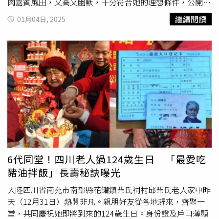
恩、禾浩辰、風田，嚴藝文表示相當感謝製作單位邀請到一
肉嘉賓風田，又高又幽默，十分符合她的理想條件，公開告
群小鮮肉，許願成功。楊貴媚則表示他們不只是小鮮肉，每
白：「我就覺得如果是他，我可以！」台灣女孩Lois勇敢赴
繼續閱讀
01月04日, 2025
一位都付出真心與節目中的受訪者交流，宋偉恩更許願下一
日追愛，讓嚴藝文十分佩服。（圖／桂田文化藝術基金會、
季自己也能參與，搞笑表示「我應徵當劇照師也沒關係」。
桂田文創提供）嚴藝文感慨，Lois能克服文化差異和年紀差
風田在最後一集中看到每位受訪者意外出現在秋田餐廳中，
距，並帶著小孩二婚嫁到五島，勇敢追愛的決心令她佩服，
三位姐姐驚喜中又感動到淚流滿面，他笑說：「希望下次自
換作她可能無法為愛遠走他鄉，尤其轉型幕後，她又多了一
己能從頭到尾都參與其中，一定很感動。」
層包袱，必須時刻保持專業形象，外界對她的看法也與當演
員時大不相同，「以前當演員，人家會說『妳這頭髮很好看
欸』，還會稱讚『妳穿這衣服好看』，但敢跟導演講這種話
嗎？」鍾欣凌、嚴藝文偷窺180公分帥哥，沒認出對象竟是
宋偉恩（右）。（圖／桂田文化藝術基金會、桂田文創提
供）單身3年的嚴藝文也自認「有色無膽」，只敢純欣賞，
她對擇偶條件沒有太多設限，但個子180公分以上的男生特
別加分，「不知道為什麼，我猜是這個年紀，希望有人可以
6代同堂！四川老人過124歲生日 「最愛吃
依靠，我這輩子一直當給予者，很想有一個人偶爾陪我、肩
豬油拌飯」長壽秘訣曝光
膀可以借躺一下」。如果遇到「對的人」，她也不介意另一
半是年上或年下，「現在有就不錯了，小10幾歲也OK，只
大陸四川省南充市南部縣花罐鎮柴氏祠村邱柴氏老人家中昨
要他不嫌棄，真的看對眼，我才不管咧」。除了拍過嚴藝文
天（12月31日）熱鬧非凡。親朋好友從各地趕來，齊聚一
的作品，宋偉恩出道前也曾上過對方的表演課，對「老師」
堂，共同慶祝她即將到來的124歲生日。身份證及戶口薄顯