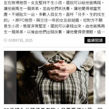
兒外，次子已經因為吸毒而喪命。如今就連小兒子也染上毒
友在微博抱怨，女友堅持不生小孩，還說可以給他爸媽錢，
癮，讓她十分痛心。目前，當地警方已依《泰國刑法》第
讓他爸媽生一個弟弟，並由他們來扶養，讓他覺得相當荒
364條對Preecha提起非法侵入指控，最高可判處1年徒刑或
唐。不過貼文一出，多數人挺女方，直呼「分手，生的找生
2萬泰銖（約新台幣18300元）罰金，或兩者併罰。至於性
的」。原PO抱怨，與交往一年的女友談結婚，但對方不願
侵未遂部分，警方將在詢問女童及家屬後，再決定是否對他
意生小孩，態度非常堅定，還說可以拿錢出來，由他爸媽再
追加起訴。◎尊重身體自主權，請撥打113、110。◎若自
生一個弟弟，以後由他們出錢扶養，讓他覺得很傻眼，這麼
身或旁人遭受身體精神虐待、性騷擾、性侵害，請打110報
荒唐的方法都講出來了。原PO表示，女友因為在這之前曾
繼續閱讀
03月07日, 2025
案再打113找社工。
意外懷孕墮胎過，所以對生小孩這件事特別抗拒；事實上，
女友嫁給他不算
遠嫁
，但就是在生小孩這件事不願做出改
變，「我想不到的是，女友的爸媽居然也接受這個想法，可
能是女友家還有個弟弟，但我家只有我一個獨生子，所以我
特別想擁有一個自己的孩子。」原PO嘆，女友認為生孩子
會被剝奪很多自由，還說可以把自己的存款全部拿出來買
房，且也不要聘金，條件就是不生孩子，讓他很無奈。貼文
一出引起討論，網友紛紛留言「分手，生的找生的，不生的
找不生的」、「你捨不得她的條件又想要她給你生孩子，你
有能力就去找個願意給你生的」、「承認吧，你就是貪人家
的錢財，還盯著人家的子宮」、「女方想法沒問題，她又不
要聘金又願意出錢，你們不合適而已，分了再找」。