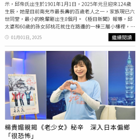
壁咚讓兩人都害羞又尷尬。（圖／林士傑攝）細數《老少女
示，邱柴氏出生於1901年1月1日，2025年元旦迎來124歲
奇遇記2》的鮮肉嘉賓，嚴藝文誇讚宋偉恩、林哲熹、張軒
生辰，她是目前南充市最長壽的百歲老人之一，家族現已六
睿等人「很帥」，唯獨沒誇獎風田，但嚴藝文對風田的風趣
世同堂，最小的晚輩剛出生8個月。《極目新聞》報導，邱
印象深刻，更脫口「跟他相處1、2天後，我覺得如果是他，
太婆和60歲的孫女邱桃花就住在路邊的一棟三層小樓裡，聽
我可以，因為他太好笑，如果到我們這個年紀，有個男生可
說又要過生日，她說「閻王爺把我搞忘了！」太婆的長壽和
繼續閱讀
01月01日, 2025
以天天讓妳開心、講笑話給妳聽，也是不錯的。」說完嚴藝
生活習慣密切相關，她一日三餐規律，每晚8點多睡覺，自
文忍不住大笑虧自己「好像在找看護」。宋偉恩也腦補2人
己還能梳頭、燒火、餵鵝，動作麻利手不抖，飯後還在院子
在一起的情境，調侃嚴藝文，「然後在床上，妳要依偎在風
裡散步。邱柴氏最愛粗茶淡飯拌豬油，年輕時每晚都要吃一
田的胸膛裡」。年輕時的嚴藝文遇到心上人很敢告白，但轉
大碗油拌麵，放乒乓球大小的一塊豬油。因眼疾和耳疾，醫
到幕後多了許多顧慮。（圖／林士傑攝）曾在三立藝能學院
生勸她少吃動物脂肪，她才有所節制，但對豬油的喜愛從未
擔任講師的嚴藝文，和宋偉恩有段「師徒情」，嚴藝文說宋
消失。
遠嫁
攀枝花的女兒每年熬豬油托人帶回，村裡老人也
偉恩年紀、外型她都能接受，「但他一直叫我老師，所以我
常送殺年豬的板油，讓她感受到鄰里的關愛。由漁村裡盛產
把他當學生，常常罵他或對他翻白眼」。一旁的宋偉恩則自
大米，村民多將其摻入五穀雜糧煮粥，還會採摘自家新鮮蔬
曝有抖M屬性，「被老師這樣子對待會覺得很好玩、有被關
菜用菜油炒熟。邱桃花則一直用豬油炒菜，有時還為婆婆熬
注，是開心的」，更表示可以接受姐弟戀，「年紀比我小，
製八寶粥，食材豐富。邱柴氏早年飽經生活磨難，「小時候
可以有厚實的肩膀給她靠，年紀比我大，我也會希望靠在別
還是清朝，人們都沒有飯吃，到山上找野菜回來吃，餓死了
人身上，很有安全感」。「秋田站」的鮮肉代表風田，身高
很多人，我還活著。」邱柴氏出生於1901年1月1日，2025
楊貴媚親揭《老少女》秘辛 深入日本偏鄉
190公分又幽默，很符合嚴藝文喜歡的條件。（圖／楊澍
年元旦迎來124歲生辰。（圖／翻攝自極目新聞）未出嫁
「很恐怖」
攝）熱愛健身的宋偉恩也不忘關心嚴藝文健康，建議她去辦
時，邱柴氏被稱為柴會計，雖沒文化卻算帳精準，集體生產