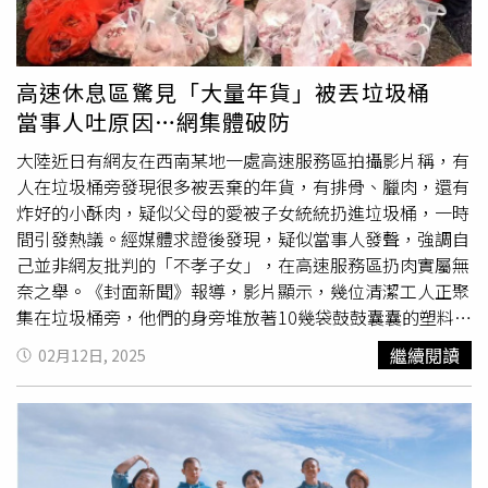
的適合住在這裡嗎？」最終，這句話成為了壓倒花田美智子
的最後一根稻草，當晚她徹底失眠，到了凌晨情緒直接崩
潰，逃出養老院。事後，女兒立刻趕到東京處理這件事，花
田美智子看到女兒後也崩潰哭喊「我不要回去了」，最後在
高速休息區驚見「大量年貨」被丟垃圾桶
女兒幫助下，花田美智子搬到女兒住家附近的公寓，重新開
當事人吐原因…網集體破防
始生活。
大陸近日有網友在西南某地一處高速服務區拍攝影片稱，有
人在垃圾桶旁發現很多被丟棄的年貨，有排骨、臘肉，還有
炸好的小酥肉，疑似父母的愛被子女統統扔進垃圾桶，一時
間引發熱議。經媒體求證後發現，疑似當事人發聲，強調自
己並非網友批判的「不孝子女」，在高速服務區扔肉實屬無
奈之舉。《封面新聞》報導，影片顯示，幾位清潔工人正聚
集在垃圾桶旁，他們的身旁堆放著10幾袋鼓鼓囊囊的塑料
袋，裡面裝滿了各式各樣的食物。有生鮮肉類、已經烹飪好
繼續閱讀
02月12日, 2025
的熟食，還有炸得金黃酥脆的小酥肉和帶魚，還有些塑膠袋
裡裝著許多貴州當地的新鮮蔬菜，保守估計年貨總重量有
30、40斤，價值上千元。影片發酵後，扔下年貨的疑似當
事人海舟（化名）已經在社交平台上說明真實的情況，也回
應了網友的疑問。海舟來自貴州，
遠嫁
到黑龍江，今年是第