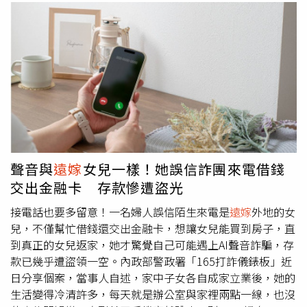
聲音與
遠嫁
女兒一樣！她誤信詐團來電借錢
交出金融卡 存款慘遭盜光
接電話也要多留意！一名婦人誤信陌生來電是
遠嫁
外地的女
兒，不僅幫忙借錢還交出金融卡，想讓女兒能買到房子，直
到真正的女兒返家，她才驚覺自己可能遇上AI聲音詐騙，存
款已幾乎遭盜領一空。內政部警政署「165打詐儀錶板」近
日分享個案，當事人自述，家中子女各自成家立業後，她的
生活變得冷清許多，每天就是辦公室與家裡兩點一線，也沒