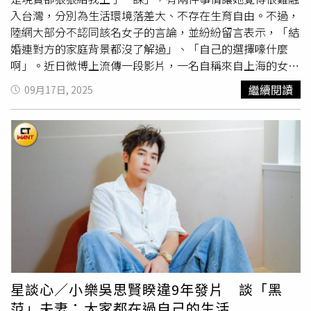
入台灣，分別為生活環境落差大、不存在生育自由。不過，
陸網大部分不認同該名女子的言論，並紛紛留言表示，「結
婚連對方的家庭背景都沒了解過」、「自己的選擇嚎什麼
啊」。近日微博上流傳一段影片，一名自稱來自上海的女子
透露，她從上海嫁到台灣，「曾經以為嫁給愛情就能擁有童
繼續閱讀
09月17日, 2025
話結局，可是現實卻狠狠給我上了一課」。首先，讓她難以
融入的事情是群居生活，剛到台灣的時候，她發現要10個人
住在一起，「我一看都傻眼了，多子女家庭就是要忍受在高
房價的壓力上，必須得群居生活。」該女子提到，原本在上
海，她是一個獨生子女家庭，現在突然要融入大家庭，居住
環境有很大的落差，並直言「魔都的精緻就不在了」，她只
能被迫放棄高跟鞋、漂亮打扮。第二件事情，該女子認為不
存在生育自由，在台灣生二胎，從產檢到坐月子，給的產假
比上海還少，要養小孩就需要上班，「生活都沒有自由，還
談什麼生育自由？比單身牛馬更可怕的就是奶媽牛馬。」她
說，哪怕孩子發高燒到39度，她晚上忙到無法睡覺，但隔天
還是得正常上班，「多麼痛的領悟啊」，因此她現在有種
星談心／小樂吳思賢睽違9年發片 談「黑
「回不去的上海，融不入的台灣」的感覺。女子說，其他媽
范」夫妻：大家都在過自己的生活