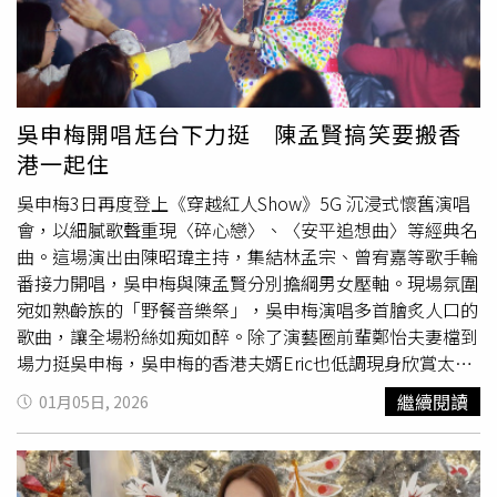
例」是「歷史課本的東西」，一查才發現如今還有不少地主
友。」飾演直男代表的姚淳耀則趕緊為自己平反，強調戲外
被壓在「如來五行山」下動彈不得。她攤開立法背景直指，
的他也有浪漫時刻。他透露與妻子曾因租屋遇到不少狀況，
照顧佃農的時代背景早已走味，現在是佃農要用便宜租金世
常得四處找房，「那時候我就下定決心一定要幫太太買房
世代代「綁架土地」，無助農業革新就罷了，若有地主不想
子，跟太太一起完成夢想買一間屬於我們的房子，這應該是
耕作也不急著賣出，卻看到不少佃農「乞丐趕廟公」折騰地
我做過最浪漫的事」。
吳申梅開唱尪台下力挺 陳孟賢搞笑要搬香
主，寧願讓農地荒在那休耕也不願出租，嚴重阻礙了農業勞
港一起住
動力的流動「說好扶持農業呢」？她直指盤點農業政策根本
自打架一團糟。 黃子寧說，向CTWANT投訴被「三七五」
吳申梅3日再度登上《穿越紅人Show》5G 沉浸式懷舊演唱
佃農折騰的地主許嬸婆一家，曾想付出新台幣1,500萬元要
會，以細膩歌聲重現〈碎心戀〉、〈安平追想曲〉等經典名
佃農老李歸還台中土地，但老李老佔著不走，只能被動蒐證
曲。這場演出由陳昭瑋主持，集結林孟宗、曾宥嘉等歌手輪
看老李有無「不自任耕作」行為，但許嬸婆
遠嫁
花蓮「折返
番接力開唱，吳申梅與陳孟賢分別擔綱男女壓軸。現場氛圍
跑」根本要了老人家半條命，一拖又過了6年，這次換約許
宛如熟齡族的「野餐音樂祭」，吳申梅演唱多首膾炙人口的
嬸婆已取得自耕農身分「一定要把土地要回來」。地政士蔡
歌曲，讓全場粉絲如痴如醉。除了演藝圈前輩鄭怡夫妻檔到
岳臻（圖）呼籲鬆綁《耕地三七五減租條例》對地主的緊箍
場力挺吳申梅，吳申梅的香港夫婿Eric也低調現身欣賞太太
咒，甚至「三七五條例」都該隨時代演進設立「落日條
演唱。身為科技旅遊業高層的他，全程在台下深情注視嬌
繼續閱讀
01月05日, 2026
款」，避免不符現況侵害所有權。（資料照／CTWANT攝影
妻。主持人陳昭瑋與陳孟賢現場更幽默與Eric互動，大秀英
組）受訪專家皆呼籲，「三七五條例」在過去改善了佃農所
文並打趣要隨吳申梅搬到香港一起住，逗得全場大笑，也見
得並促進生產意願，但衡酌常情21世紀早已不是須保障佃農
證小倆口如膠似漆的好感情。此外，吳申梅的新作〈外家〉
的時代，立法院該扛責督促行政機關訂立「落日條款」，鬆
以嫁作人妻的婚後心情為創作核心量身打造，推出後口碑持