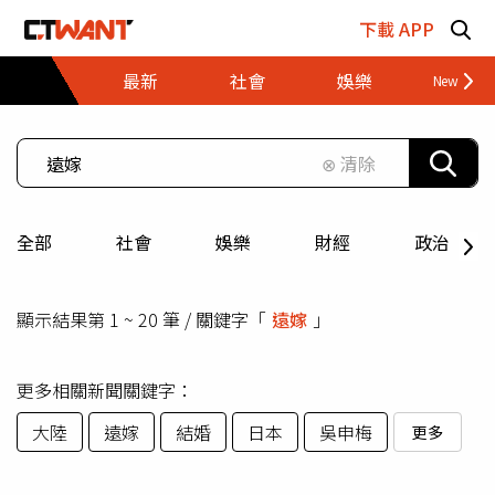
跳至主要內容區塊
下載 APP
最新
社會
娛樂
財經
⊗ 清除
全部
社會
娛樂
財經
政治
顯示結果第 1 ~ 20 筆 / 關鍵字「
遠嫁
」
更多相關新聞關鍵字：
大陸
遠嫁
結婚
日本
吳申梅
更多