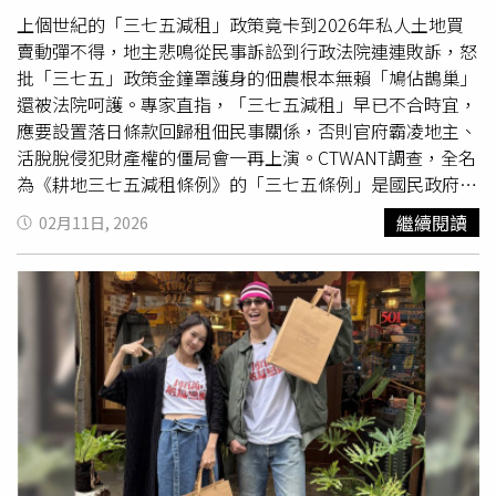
長，在父母眼中仍然是需要被照顧的孩子。
上個世紀的「三七五減租」政策竟卡到2026年私人土地買
賣動彈不得，地主悲鳴從民事訴訟到行政法院連連敗訴，怒
批「三七五」政策金鐘罩護身的佃農根本無賴「鳩佔鵲巢」
還被法院呵護。專家直指，「三七五減租」早已不合時宜，
應要設置落日條款回歸租佃民事關係，否則官府霸凌地主、
活脫脫侵犯財產權的僵局會一再上演。CTWANT調查，全名
為《耕地三七五減租條例》的「三七五條例」是國民政府播
遷來台後土地改革的重要法源，此前台灣農村盛行「分益佃
繼續閱讀
02月11日, 2026
租」，佃農往往須將收成的50％ 甚至更高比例上繳地主，
加上地主可隨時解約或預收地租，搞得佃農生活極其困苦而
生產意願低迷，不得農民心也是當時國民政府在大陸節節敗
退的原因。有鑑於在大陸地區土地政策失利等因素失守大片
江山，1950年代國民政府在台大型土地改革，像是「三七
五減租」與圖中「耕者有其田」都是一系列對佃農有利的政
策。（圖／報系資料照）因此1951年正式經立法院通過
「三七五條例」而成為具法律效力的正式規範，法律除了規
定地租不得超過主要作物全年收穫總量的37.5％外，更為了
保障長期耕作權讓租期無論打了幾年都一律延長為至少 6