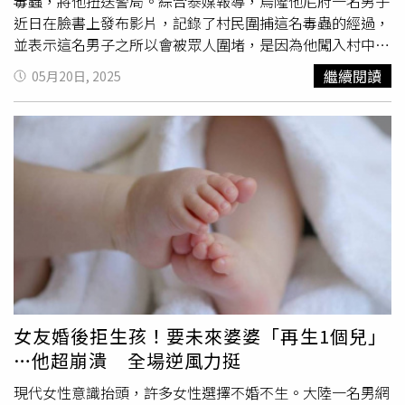
成了沈忱的認知老師、營養師和看護師。每天，林軍的日常
毒蟲，將他扭送警局。綜合泰媒報導，烏隆他尼府一名男子
就是陪沈忱到醫院做康復訓練，照顧她的飲食起居。為了給
近日在臉書上發布影片，記錄了村民圍捕這名毒蟲的經過，
妻子治病，林軍花光了積蓄，加上還有幾十萬的房貸，心理
並表示這名男子之所以會被眾人圍堵，是因為他闖入村中一
壓力和經濟壓力都壓得他喘不過氣，甚至會在夜裡偷偷地哭
處民宅，意圖性侵一名女童，所幸並未得逞。而他在被逮到
繼續閱讀
05月20日, 2025
泣。剛開始，林軍每天白天照顧妻子，晚上趁妻子睡著後，
後，也被趕來的憤怒村民飽以老拳，好好教訓了一頓。據了
在直播間唱歌，雖然直播間只有寥寥幾位粉絲，但他仍堅持
解，這名叫Preecha的29歲男子疑似吸毒且精神異常，事發
播到深夜。慢慢地，林軍和沈忱的故事受到了不少粉絲的支
當天他先是騎自行車進入村莊，見到女童獨自在家門口玩耍
持和認可。作為一名美術老師，沈忱從前用右手畫畫，患病
便上前搭話。當女童害怕的躲回屋內，他竟尾隨闖入家中抓
後開始用左手重新學習畫畫，林軍便鼓勵她為粉絲畫頭像，
住女童，並且意圖脫掉女童的衣物。女童受到驚嚇放聲尖
當作鍛鍊。經過一年多的治療，沈忱的心智成熟了許多，可
叫，她的母親聞聲趕來，見狀立刻抄起家中的熨斗朝
以進行簡單的交流，還會哼唱一些歌曲。近日，林軍照顧妻
Preecha頭上猛砸，成功將他擊退，並且救回了飽受驚嚇的
子的視頻登上熱搜，感動許多網友。面對外界關注和讚揚，
女兒。Preecha被打得頭破血流，隨即逃離現場。而女童的
林軍說「這是我身為丈夫應該承擔起的責任，我覺得我做得
母親則急忙呼叫附近村民發動搜索，最終在村莊附近的池塘
還不夠好，未來我們會活好當下，過好每一天。」
邊，發現正在清洗頭上血跡的Preecha，村民一擁而上將他
制伏後，最終交由警方處理。Preecha被趕來保護女童的母
親打得滿臉是血。（圖／翻攝FB／Watchara Padungrad）
女友婚後拒生孩！要未來婆婆「再生1個兒」
事後，Preecha的母親前往警局探視闖下大禍的兒子，但表
…他超崩潰 全場逆風力挺
示不會替他保釋，要他為自己的行為承擔後果。Preecha的
母親的母親還指出，自己有3名子女，除了
遠嫁
國外的大女
現代女性意識抬頭，許多女性選擇不婚不生。大陸一名男網