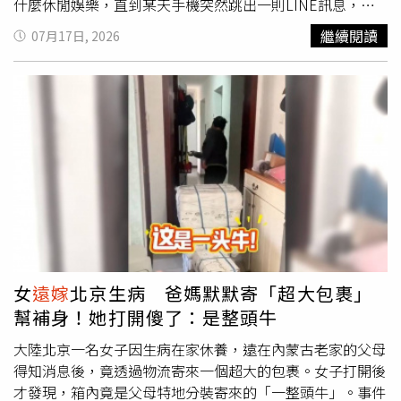
什麼休閒娛樂，直到某天手機突然跳出一則LINE訊息，是
個陌生帳號要求語音通話，接起電話後，發現來電者聲音跟
繼續閱讀
07月17日, 2026
遠嫁
外地的女兒一模一樣，詢問她生活近況。當事人表示，
接到女兒的關心電話，讓她開心不已，開始與對方分享每天
的作息，以及生活大小事，「果然人家總說「女兒貼心」，
嫁人了仍記得關心娘家的老媽！」當事人提到，隔天對方再
次來電，語氣卻不像前一日輕鬆，反而是焦急地向她表示自
己在外地急著要購屋，卻因為生病住院，資金周轉不及，希
望她能幫忙準備一筆錢，解決燃眉之急，同時承諾事後會全
款返還，希望她不要跟其他家人透露借錢一事。當事人指
出，當下她聽著熟悉的聲音，心裡只想著要趕緊幫孩子度過
難關，連忙找理由向其他家人借錢，好不容易湊出女兒需要
的金額數字；由於女兒
遠嫁
外地，表示將委託台灣的友人跟
她取款，約定住家附近一間超市前碰面，後來一名陌生人現
女
遠嫁
北京生病 爸媽默默寄「超大包裹」
身約定地點，將現金與她的金融卡一起拿走了。當事人說，
幫補身！她打開傻了：是整頭牛
沒想到的是，過一陣子，女兒從外地返家，她連忙關心對方
身體康復狀況，並詢問購屋一事辦得如何，女兒卻一臉疑惑
大陸北京一名女子因生病在家休養，遠在內蒙古老家的父母
地看著她，表示自己一直都在外地，剛剛才返台，最近根本
得知消息後，竟透過物流寄來一個超大的包裹。女子打開後
沒有更換LINE帳號，也沒打電話給她，「聞訊，我整個人
才發現，箱內竟是父母特地分裝寄來的「一整頭牛」。事件