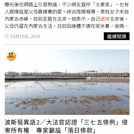
愣住了，趕緊查看自己銀行帳戶，存款幾乎被盜領一空！這
曝光後在網路上引發熱議，不少網友直呼「太豪氣」，也有
才醒悟，先前聽到那熟悉的聲音不是女兒，而是詐騙集團設
人感嘆這是父母最樸實的愛。綜合陸媒報導，常姓女子來自
下的騙局。」對此，「165打詐儀錶板」也列出3招防詐小
內蒙古赤峰，目前定居在北京。她表示，自己
遠嫁
北京後，
撇步：1、接到陌生來電，即使聲音與親友相似，也要再透
父母仍留在內蒙古生活，日前因身體不適在家休養，爸媽得
過原本熟悉的聯繫方式再次確認。小心對方可能利用AI深偽
知後並未多問，只是默默寄來一個體積龐大的包裹，大到連
繼續閱讀
03月15日, 2026
技術模擬他人聲音。2、若對方開口借錢並要求保密、不要
物流人員都忍不住多看幾眼，讓她一度好奇裡面到底裝了什
告訴其他家人，應提高警覺，這是常見詐騙話術。遇到親友
麼。常女士回憶，當她打開箱子時，裡面整齊堆滿一包包獨
突然要求大筆借款，可先向其他家人求證，確認是否屬實。
立包裝的肉品，拆開後才驚訝發現，竟是父母從老家寄來的
3、提款卡、存摺、印章或金融帳戶要自己放好，不要交給
牛肉，而且依照不同部位分門別類、冷凍保存，等同於把整
任何人保管或代辦。
頭牛分裝後寄送到北京。她將過程分享到網路後，引發大量
網友討論，不少人留言表示「父母太疼女兒了」、「這份愛
真的很實在」。常女士也透露，母親在電話中只簡單說了一
句「你身體好了，媽心裡就踏實了。」雖然話語平淡，卻讓
她十分感動。她表示，父母平時不太善於表達情感，但總會
用最實際的方式關心孩子，希望她能多補充營養、早日恢復
健康。不少網友也在留言區分享類似經驗，認為父母的愛往
往不在華麗的言語，而是在生活細節中展現。有人形容，這
波斯菊異語2／大法官認證「三七五條例」侵
一箱牛肉不只是食物，更像是一份「定心丸」，象徵家人的
害所有權 專家籲設「落日條款」
牽掛與關懷。對許多在外地打拼的子女而言，即使年紀漸