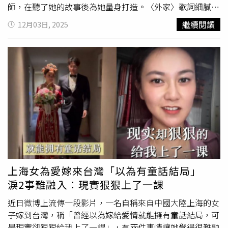
師，在聽了她的故事後為她量身打造。〈外家〉歌詞細膩描
寫「外家」如同一盞永不熄滅的燈，默默照亮最想回家的那
繼續閱讀
12月03日, 2025
條路，是遠在他鄉奮鬥的遊子與女兒們最溫暖的心靈避風
港。吳申梅也分享了
遠嫁
香港後，因與夫婿Eric的文化差異
爭執，曾因網購包裹一事吵翻，衝動飛回台灣「外家」尋求
慰藉。沒想到媽媽溫柔安撫：「休息一下，氣消了就回香港
吧。」讓她瞬間融化，更深刻體悟到「外家」是永遠不會拒
絕自己、永遠會被擁抱的港口。她希望透過〈外家〉，讓所
有人都能感受這份家的力量與安定感，讓思念轉化為繼續前
行的溫暖力量。
上海女為愛嫁來台灣「以為有童話結局」
淚2事難融入：現實狠狠上了一課
近日微博上流傳一段影片，一名自稱來自中國大陸上海的女
子嫁到台灣，稱「曾經以為嫁給愛情就能擁有童話結局，可
是現實卻狠狠給我上了一課」，有兩件事情讓她覺得很難融