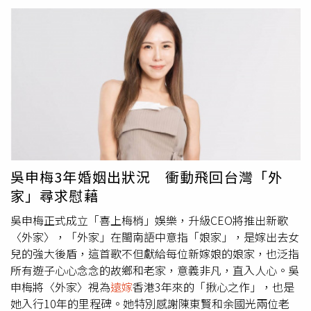
夕特別節目《馬力全開紅白歌合戰》，直至隔日凌晨才收
工，但她一點也不喊苦，之後就甜蜜蜜飛泰國、與香港老公
Eric合體，在曼谷補過耶誕節。
吳申梅3年婚姻出狀況 衝動飛回台灣「外
家」尋求慰藉
吳申梅正式成立「喜上梅梢」娛樂，升級CEO將推出新歌
〈外家〉，「外家」在閩南語中意指「娘家」，是嫁出去女
兒的強大後盾，這首歌不但獻給每位新嫁娘的娘家，也泛指
所有遊子心心念念的故鄉和老家，意義非凡，直入人心。吳
申梅將〈外家〉視為
遠嫁
香港3年來的「揪心之作」，也是
她入行10年的里程碑。她特別感謝陳東賢和余國光兩位老