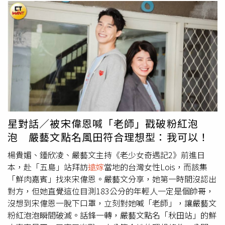
大姐、在高校打拚追夢的少年國善和喬恩、希望牽線高知與
台灣觀光連結的怡芳、為在熊本就業生活的台灣人建立友好
網站「熊好台灣」的木庭小姐、猶記50年前台灣讀書回憶的
本田爸爸、
遠嫁
五島Lois、豪氣送房的醫生娘利井奶奶、25
歲買舊房自建的子涵、秘境單車導遊Will、親力親為的五島
觀光課的副課長磯沖先生、最後一天壓線抵達送行的橋本奶
奶、秋田的老少女劇團、小大人倫大和媽媽欣怡，每一位她
和鍾欣凌、嚴藝文都銘記在心，滿心的感謝和感動讓楊貴媚
表示足夠回憶好久。楊貴媚也透露近期與赴高知打棒球的國
善和喬恩在台灣聚餐，剛好兩個孩子回台灣過年，也將升上
星對話／被宋偉恩喊「老師」戳破粉紅泡
大學，楊貴媚笑說自己是家長心態，看到孩子們成長感到欣
泡 嚴藝文點名風田符合理想型：我可以！
慰也有不捨，因為知道他們是扛下多少辛苦才有今天的成
績，也期許他們繼續往夢想前進。導演許志成也在直播時說
楊貴媚、鍾欣凌、嚴藝文主持《老少女奇遇記2》前進日
出了秋田拜訪的兩位大學生情侶耿瑋和芳瑜近況，兩人感情
本，赴「五島」站拜訪
遠嫁
當地的台灣女性Lois，而該集
依舊，回台灣後耿瑋接下家業，芳瑜與媽媽一起在市場賣雞
「鮮肉嘉賓」找來宋偉恩。嚴藝文分享，她第一時間沒認出
肉，努力生活。楊貴媚近期與赴高知打棒球的國善和喬恩在
對方，但她直覺這位目測183公分的年輕人一定是個帥哥，
台灣聚餐。（圖／桂田文創提供）而10集節目中請到5位男
沒想到宋偉恩一脫下口罩，立刻對她喊「老師」，讓嚴藝文
藝人作為每一站的特別嘉賓，包括張軒睿、林哲熹、宋偉
粉紅泡泡瞬間破滅。話鋒一轉，嚴藝文點名「秋田站」的鮮