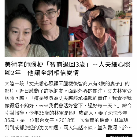
復自然膚色。產後婦女如何預防產後蕁麻疹？楊佩鈺建議，
帳，只能分批多次轉出，而韋女無法在約定日期內履行義
產後婦女應避免食用容易過敏食材，例如蝦蟹、貝類、香
務，法官也跟當地進行溝通，先把錢轉到法院專用專款帳
菇、竹筍、糯米、酒、辛辣煎炸食物、芒果，也勿盲目進
戶，再匯到李男帳戶。最後這起離婚糾紛案件從13日立案到
補，因月子補錯反致體內濕熱加重，應由中醫師辨證調理。
14日落幕，僅花了2天。消息一出，不少網友紛紛留言「總
此外，婦女宜保持情緒與作息穩定，壓力、疲倦、熬夜都會
共多少沒說，預估30萬人民幣起」、「男方一共花了多少
影響免疫系統平衡，成為發作誘因，一旦發現皮膚異狀時切
錢」、「就是衝聘金結的」、「創業基金有了」。
記「不抓、不刺激」，可使用短暫冰敷緩解癢感，勿搔抓導
致感染或疤痕。楊佩鈺說，產後婦女身體猶如重開機，一旦
調養失當，極易誘發體內濕熱失衡、氣血運行不暢，造成蕁
美術老師腦梗「智商退回3歲」…人夫細心照
麻疹等過敏反應，此時中醫介入的最大價值不只在止癢，更
顧2年 他讓全網相信愛情
在於從根本調理體質、分階段修復，讓媽媽們能安心、穩定
地走過產後重建的每一步。
大陸一段「丈夫悉心照顧因腦梗後智商只有3歲的妻子」的
影片，近日感動了許多網友。面對外界的關注，丈夫林軍受
訪時回應，「這是我身為丈夫應該承擔起的責任，我覺得我
做得還不夠好，未來我們會活好當下，過好每一天。」綜合
陸媒報導，今年35歲的林軍是四川成都人，妻子沈忱今年
36歲，是一位邢台女子。2018年一次偶爾的機會，林軍與
到到成都旅遊的沈忱相遇，兩人無話不談，墜入愛河。於
是，林軍決定為了愛情「
遠嫁
」到邢台。沈忱曾經是一名美