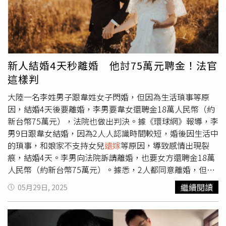
他報告玩家近況，他們也很好，我覺得有時候大家想太多
疲憊與壓力，可能誘發免疫細胞過度活化、釋放組織胺，導
了！就大家都在各自過各自的生活而已」。※《時報周刊
致微血管擴張，產生腫脹搔癢等症狀；中醫觀點認為，產後
CTWANT》提醒您：吸菸有害健康、吸菸害人害己。
女性歷經生產耗損大量氣血，處於「虛」與「瘀」夾雜的狀
態，加上哺乳、作息混亂與排汗不穩，使得體內濕氣與瘀熱
滯留表皮，引起過敏反應引發急性蕁麻疹。楊佩鈺表示，
新人結婚4天秒離婚 他討75萬元聘金！法官
Peggy就是典型的「濕熱夾虛」體質，她身上的尋麻疹疹色
這樣判
鮮紅、腫脹劇癢，症狀在夜間尤其明顯，而她若於進補時錯
估體質、飲食油膩或情緒不穩，可能加劇這種體內外失調反
大陸一名李姓男子跟韋姓女子閃婚，但因為生活瑣事等原
應，造成大範圍、長時間的蕁麻疹。中醫師楊佩鈺（左）說
因，結婚4天後要離婚，李男要韋女還聘金18萬人民幣（約
明，Peggy在短短3周紅腫漸退、色素淡化，並在返回日本
新台幣75萬元），法院也做出判決。據《環球網》報導，李
前症狀改善近90%，讓Peggy大鬆一口氣。（圖／宜蘊醫療
男9日跟韋女結婚，因為2人人認識時間較短，婚後因生活中
提供）至於妊娠性蕁麻疹的中醫調理方法，包括止癢、修
的瑣事，和娘家不支持女兒
遠嫁
等原因，導致感情出現裂
復、淡斑。楊佩鈺說明，妊娠性蕁麻疹的療程分為3個階
痕，結婚4天。李男向法院訴請離婚，也要女方還聘金18萬
段，患者在急性期（發炎劇癢期）使用清熱解毒、祛風止癢
人民幣（約新台幣75萬元）。據悉，2人都同意離婚，但對
的藥物，快速抑制搔癢與紅腫現象；恢復期（紅腫漸退期）
還聘金這點各持己見。男方認為，聘金應該要還。女方說，
繼續閱讀
05月29日, 2025
隨著紅疹減少，需改用養血潤燥、祛濕行水的藥物，協助皮
給聘金屬於贈與行為，而聘金也是她的。法官認為，考量當
膚修復、結痂脫落；色素期（後續調理）若出現色素沉澱或
地習俗、聘金金額等，希望雙方理性討論。最後雙方達成協
皮膚暗沉，可加入活血化瘀藥方，促進代謝循環，使肌膚恢
議，韋女在15日前還聘金，而因為金額大，又涉大筆金額轉