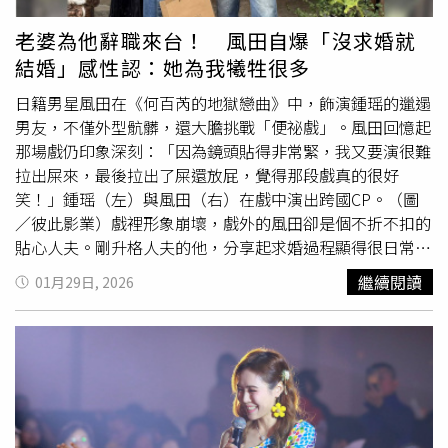
年，即使承租人亡故，只要繼承人有農民身分仍可「無縫接
軌」，地主想收回？除非有「自耕農」身分或持有鄰地想擴
老婆為他辭職來台！ 風田自爆「沒求婚就
張耕種面積，否則根本難如登天。資深地政士蔡岳臻就坦
結婚」感性認：她為我犧牲很多
言，如今鄉下佃農在農地蓋屋、堆放廢棄物、轉租當「二房
東」等「不自任耕作」行為滿天飛，反觀所謂「地主」在多
日籍男星風田在《何百芮的地獄戀曲》中，飾演鍾瑶的邋遢
代繼承分割後，根本就只是一般「小資」族，然而「佃農」
男友，不僅外型骯髒，還大膽挑戰「便祕戲」。風田回憶起
幾十年來蠶食鯨吞成了大片土地，卻不像「低收入戶」等有
那場戲仍印象深刻：「因為鏡頭貼得非常緊，我又要演很難
明確財產與收入解除身分限制，只要一取得佃農身分「就享
拉出屎來，最後拉出了屎還放屁，覺得那段戲真的很好
一輩子福利了」。蔡岳臻直指，其實大法官釋字第580號早
笑！」鍾瑶（左）與風田（右）在戲中演出跨國CP。（圖
就點出「三七五條例」關於地主收回土地需補償承租人等規
／彼此影業）戲裡形象崩壞，戲外的風田卻是個不折不扣的
定根本是法條侵害所有權，但行政院數度提出部分條文修正
貼心人夫。剛升格人夫的他，分享起求婚過程顯得很日常，
草案後，立法院卻因鄉愿「不敢惹農民」而未完整通過條例
「我直接問我們什麼時候結婚，所以不算真正的求婚」。但
繼續閱讀
01月29日, 2026
修正，加上2000年《農業發展條例》上路後放寬了新訂定
他感性坦言，老婆為了他放棄日本的生活
遠嫁
台灣，這讓他
的租佃關係束縛，「但舊約到期續約到底算新還舊」？蔡岳
深感責任重大，現在生活中的大小決定多半以對方為主，
臻直指「過渡期」亂象根本看不到盡頭。苦主許小姐（右
「因為老婆為我犧牲很多，我一定要尊重她的意見。」同樣
起）與夫婿陳先生淚訴娘家祖產被佃農主張「三七五條例」
在感情世界有新進度的，還有劇中與姚淳耀交往的郭書瑤。
耕作權而轉賣卡關多年，民事訴訟與行政訴訟皆敗是「惡法
她在最新劇情中，被直男姚淳耀的不解風情氣得七竅生煙。
擾民」。（圖／黃耀徵攝）曾擔任「三七五條例」行政訴訟
戲外被問到是否可能與好友發展戀情？郭書瑤雖不排斥，但
代理人律師黃子寧就坦言，自己受委任時還以為「三七五條
直言機率不高：「會變成男朋友的對象，通常都不會是朋