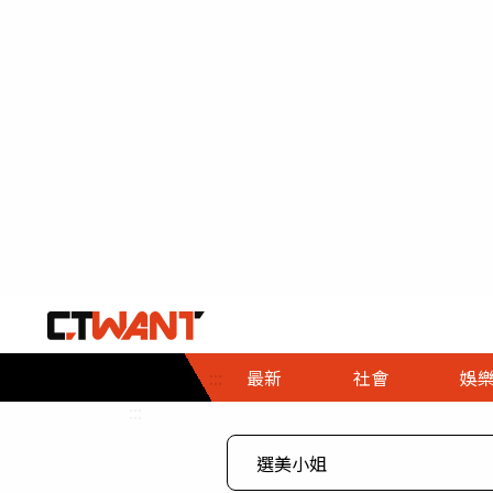
社會首頁
娛樂首頁
財經首頁
政
:::
最新
社會
娛
時事
即時
熱線
:::
直擊
大條
人物
調查
專題
３Ｃ