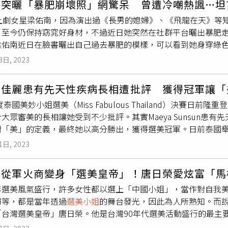
南突曬「暴肥崩壞照」網驚呆 曾遭冷嘲熱諷…坦
（Lviv），並在婦女庇護所及孤兒院擔任志工。直到2023年
本土劇女星梁佑南，因為演出過《長男的媳婦》、《飛龍在天》等
首都基輔（Kyiv），隨後又親赴頓巴斯地區，並在此期間認識了
，至今仍保持窈窕好身材，不過近日她突然在社群平台曬出暴肥
人機操作員等男子建立親密關係。孔凡佩坦言自己對男人的標準
梁佑南近日在臉書曬出自己過去暴肥的模樣，可以看到她身穿綠
為他人著想的男人，他們（美國人）沒有一個符合我的標準，而
臉蛋也相當圓潤，她也在文中寫道，「勇敢的面對我的過去！呵
們知道我想要什麼，我一生中從未被男人這樣呵護過。」例如，那
8日, 2023
佑南臉書）貼文曝光後，不少網友紛紛留言驚呼「真是不敢相信
箱爬到13樓。因此，孔凡佩從原先的運送物資，轉而擴大服務「
變胖受到不少冷嘲熱諷，還遭難聽言詞攻擊，不過她也正面表示
戰的外國士兵，她也感嘆「人們不會在意戰爭期間人民有無性需
美佳麗患有先天性疾病長相遭批評 獲得冠軍讓「
謝那些難聽話」。
評，甚至還被嘲諷「妳想在亂葬崗拍A片嗎？」但她表示自己只想
度泰國美妙小姐選美（Miss Fabulous Thailand）決賽日前隆
的批評。孔凡佩也坦言，自己的IG原先有5萬粉絲，自從不斷發
大眾審美的長相讓她受到不少批評。其實Maeya Sunsun患
網紅，變成不停談論烏克蘭議題的性感網紅。」 View this post on Instagram A post shared by
「美」的定義，最終她以高分勝出，獲得選美冠軍。日前泰國舉辦的美妙小姐
 «ЇЇ»🇺🇦🇹🇼🇺🇸 (@modeltechie)
特兒Maeya Sunsun奪下后冠，她也獲得機會代表泰國參加2
1日, 2023
也引起熱議，許多人紛紛質疑她為何能打敗其他選美佳麗，也有
正。根據當地媒體報導，Maeya Sunsun原本性別是男性，
／從軍火商變身「選美皇帝」！唐日榮愛炫富「馬
出生起，就有雙眼間距過大、塌扁的大鼻子及厚唇等外貌特徵，一直
年選美風氣盛行，許多女性都以選上「中國小姐」，當作對自我
un十分自卑。直到變性之後，透過學習化妝和家人朋友的鼓勵，Mae
婦等，都是當年透過
選美小姐
的舞台發光，因此為人所熟知。而
兒。Maeya Sunsun患有先天性遺傳疾病，造成她雙眼間距過大、塌
「台灣選美皇帝」唐日榮。他是台灣90年代選美活動盛行的最主
小姐選美比賽一直以來提倡多元性及包容系的美，評審折服於她的自信
金，還跟選美佳麗鬧出感情糾紛，最後晚年生病、到處欠債，連
美小姐
，成為泰國最「美」的女性，也打破大眾刻板印象，讓「