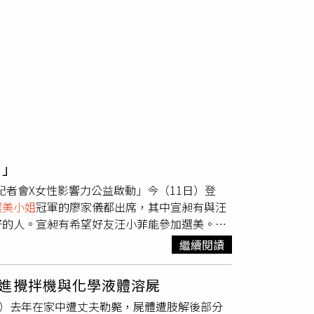
責」
正式記者會X女性影響力公益啟動」今（11日）登
選美小姐
冠軍的廖家儀都出席，其中宣昶有與汪
好的人。宣昶有希望好友汪小菲能參加選美。
人，汪小菲就是其中之一，「小菲一定會幫助
繼續閱讀
，我們都在一起。」宣昶有也說在大S的事情
責任。」並大讚汪小菲與第二任妻子馬筱梅都是
進攪拌機與化學液體溶屍
。（圖／黃耀徵攝）談到想辦選美的原因，周遊
ovic）去年在家中遭丈夫勒斃，屍體遭肢解後部分
生過病的也來參加，才是我們真正要做的愛心選