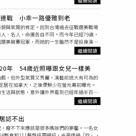
繼續閱讀
隨父親唐毅來到台灣，後來畢業於師大附中、東
師，也開過成衣工廠，後來他自稱，於留學英國
嫁連戰 小乖一路優雅到老
爭期間，獲承攬伊拉克軍火及軍品生意的機會而致
美貌與氣質的肯定。說到台灣過去征戰選美戰場
稱號的唐日榮，是台灣90年代選美的主要推
人、名人，命運各自不同。而今年已經79歲，
灣創立了「中華民國選美協會」並自任理事長直到
姐選美競賽冠軍，而她的一生雖然不是投身演藝
新在台灣推展起來。回顧1988年至1995年這
的美麗與優雅從未改變，算是中國小姐極為經典
大舉辦「中國小姐」、「佳樂小姐」、「國際小
繼續閱讀
，還是很會念書的高材生。（圖／報系資料照
還高調炫富，不是出入都搭乘加長型白色勞斯萊
恆是台灣大學的物理系教授。而母親汪積賢畢業於
年有「選美皇帝」稱號的唐日榮，是台灣90年
20年 54歲近照曝跟女兒一樣美
瑀，從小得到良好的教育，功課更是名列前茅。
展現自己所擁有的財富，加上因為舉辦選美關
拍戲，但外型氣質又秀麗，演藝前途大有可為的
學，獲得了康乃狄克大學的生物化學碩士學位，
擁有「台灣選美皇帝」的稱號，但也引來社會的
息影定居在加拿大，之後便鮮少在螢光幕前曝光。
三屆中國小姐選美競賽冠軍。而連方瑀與連戰夫
人想到他，都記得他的豪宅有個金馬桶。（圖／
的生活與狀態，意外讓外界看到已經年過半百的
國小姐第1名的肯定，3年後嫁給連戰，她曾對外
斷，晚年落魄又淒涼，他先是與同樣從選美比賽
長笛與鋼琴，全身上下散發出優雅的才女氣質，
容不外乎是質疑她，「外省人怎可以嫁給本省
頭前大吵，選美活動後來也因此停辦；接著他與
繼續閱讀
等選美比賽，開始被外界注意到她的美貌。後來
這輩子就不會結這段夫婦緣分了。前副總統連戰
連在醫院要住院開刀，醫院還找不到家屬簽手術
期天報報》、《真愛與真情》等，知性又優雅的
料照片）一個出身自高級知識分子家庭的中國小
爭議的人生。
居認不出
演藝圈。（圖／報系資料照片）除了主持表現亮
996年，她成為副總統夫人，螢光幕前，連方瑀
說，瘦不下來應該是很多媽咪們的夢靨。一名女
視劇《台灣靈異事件》，她在劇中飾演開天眼的
場合，成為許多政治新聞畫面中，最美的「嬌」
8斷食和211餐盤這兩絕招，光是透過「吃」，
又優雅的形象，留給觀眾非常正面又深刻的螢幕