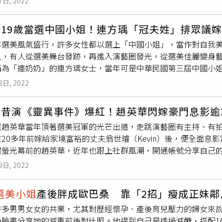
7日, 2022
享年58歲。出生於大陸四川省的唐日榮，早年在國共內戰時期，
英語系。離開校園、剛出社會的唐日榮，一開始當過英文補教名
／19歲當選中國小姐！連方瑀「冠夫姓」排眾議
了後來成為伊拉克總統的海珊，讓他得以在1980年代，兩伊戰
年選美風氣盛行，許多女性都以選上「中國小姐」，當作對自我
啟了他的奢華、炫富的「黃金」時代。在台灣早年有「選美皇帝」
人，有人從選美舞台發跡，再進入演藝圈發光，從選美佳麗變身藝
圖／報系資料照片）號稱因為軍火致富的唐日榮，1987年在台
稱為「連奶奶」的連方瑀女士，當年可是中華民國第三屆中國小
年，也因為他的推動，成功把早年在台灣斷了20幾年的選美活動，重
與前副總統、國民黨榮譽主席連戰一路從青梅竹馬扶持到老，她
，是台灣選美活動的盛世高峰期，在唐日榮的主導下，每年都盛
3日, 2022
代表。前副總統連戰的夫人連方瑀女士，早年是中國小姐的冠軍
選美活動，當時的唐日榮意氣風發，場場選美活動都親自參與，
方瑀原名方瑀，1943年出生在重慶，祖籍江西，她的父親方聲
迪拉克大禮車，就是炫耀家裡有黃金馬桶、黃金名片等。在台灣早
／昔演《靈異事件》爆紅！趙英華閃嫁豪門息影逾
陵大學，舉家遷台後也是擔任教職工作，出身自書香世家的連方
的主要推手。（圖／報系資料照片）而唐日榮因為誇張又高調的
星趙英華當年頂著選美冠軍的光芒出道，走跳演藝圈有主持、有
方瑀在中山女高畢業後，台灣大學植物病蟲害系，後來又赴美留
邊總是環繞著身材姣好的美麗佳麗，雖然讓他成為媒體的寵兒，
20多年前嫁給家境富裕的丈夫翁世璿（Kevin）後，便全面
就讀大學期間，就因為極具出色的美貌與氣質，獲得中華民國第
好壞評價都有。在台灣早年有「選美皇帝」稱號的唐日榮，很多
違螢光幕前的趙英華，近年也跟上社群風潮，開通帳號分享自己
兩人是政界相當知名的神仙眷侶。當年連方瑀在1962年獲得中
料照片）後來唐日榮在卸任中華民國選美協會理事長後，是非不
樣依舊年輕又美麗。擁有音樂才華的趙英華，因為從小就開始學
當年她與連戰交往消息被曝光後，她曾收過不少指責的信件，內
繼任者、模特兒姜文淑傳出感情及財務糾紛，雙方曾當著媒體鏡
9日, 2022
在就讀文化大學音樂系期間，就參加過中國小姐與國際中華小姐
坦言，但如果不是連戰對愛的堅持，她力排眾議嫁給連戰，兩人
婚、傳出財務危機，到處欠錢，加上官司纏身、全身是病，一度
選美踏進演藝圈，主持過節目《五燈獎》、《紅色炸彈》、《星
連方瑀女士結婚多年，夫妻感情深厚，互敬互愛。（圖／報系資
，最後他因腎衰竭病逝，結束了他短短58年看似風光，卻又充滿
選美小姐
產後胖成歐巴桑 靠「2招」瘦成正妹鄰
象深植人心。擁有音樂才華的女星趙英華，過去是透過選美進入
給從政的先生，連方瑀婚後選擇冠夫姓，婚後並育有2子2女，1
許多男男女女的共業，尤其對歷經懷孕、產後育兒壓力的婦女來
英華後來更為人所熟知的，還有就是她當年與謝祖武合作主演電
選美小姐
般優雅的姿態亮麗現身，和連戰一同出席各大重要政商
臉書分享她的減重前後對比照。他提到自己是透過減醣，搭配16
王玉芳，讓她瞬間站上演藝事業的巔峰，當年她充滿知性、溫柔