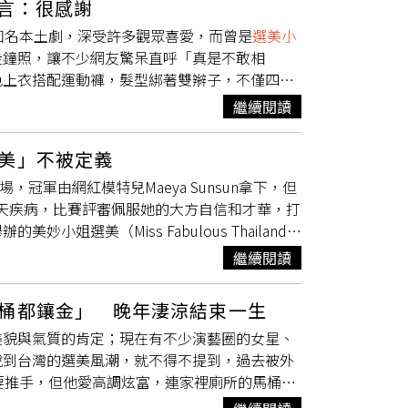
言：很感謝
2月，即俄烏戰爭爆發後1年，孔凡佩隻身一人搬到
知名本土劇，深受許多觀眾喜愛，而曾是
選美小
不少烏克蘭男人，甚至還與健身教練、發電廠員
走鐘照，讓不少網友驚呆直呼「真是不敢相
有點高，「因為我想要有個能夠照顧自己，同時
色上衣搭配運動褲，髮型綁著雙辮子，不僅四肢
烏克蘭男人不一樣，他們對待我就像對待嬰兒一
呵！誰沒胖過」。女星梁佑南曬暴肥照。（圖／
位健身教練就在停電期間，幫她扛著23公斤重
繼續閱讀
」、「真假？」、「這是幾公斤？」梁佑南也透
療癒」辛苦作戰的烏克蘭男人，甚至還服侍在烏
「沒那些難聽話，我的意志力就沒那麼強了！所
求」。然而，孔凡佩的言行也招致許多國外志願
美」不被定義
鼓舞在烏克蘭戰場上奮戰的士兵，不會在意這
重登場，冠軍由網紅模特兒Maeya Sunsun拿下，但
布烏克蘭的相關內容後，便掉了5000多粉，
有先天疾病，比賽評審佩服她的大方自信和才華，打
選美（Miss Fabulous Thailand）
023世界小姐選美大賽，然而她不同於大眾審美的
繼續閱讀
人認為她跟「美」這個詞毫無關聯，認為比賽結
患有先天性遺傳疾病「家族性外胚葉發育不良」，造
桶都鑲金」 晚年淒涼結束一生
以來都因外貌受到不少嘲笑，也讓Maeya
美貌與氣質的肯定；現在有不少演藝圈的女星、
ya Sunsun越來越有自信，最後甚至成為一名
說到台灣的選美風潮，就不得不提到，過去被外
鼻子及厚唇。（圖／Maeya Sunsun IG）
要推手，但他愛高調炫富，連家裡廁所的馬桶都
與才華，最後Maeya Sunsun以高分打敗
病危要開刀，都找不到家人簽字，最後因腎衰竭
美」不輕易被定義。