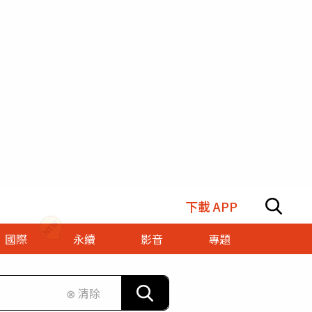
下載 APP
國際
永續
影音
專題
⊗ 清除