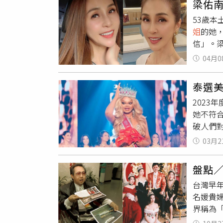
梁佑
城利沃夫
53歲
烏克蘭
姐
的她
工、無
信」。
又可以
較腫，
樣。他
04月0
翻攝梁
的行李
露曾因
克蘭作
泰選
以我感
軍的批
2023年
些無意義
她不符合
「因為我從一個性感
破人們對
Фан-Пеї
由網紅模
03月2
的長相
果有失公
盤點
成她自
台灣早
Suns
名媛貴
網紅模特
界稱為
泰國美妙
整座鑲
其他
選