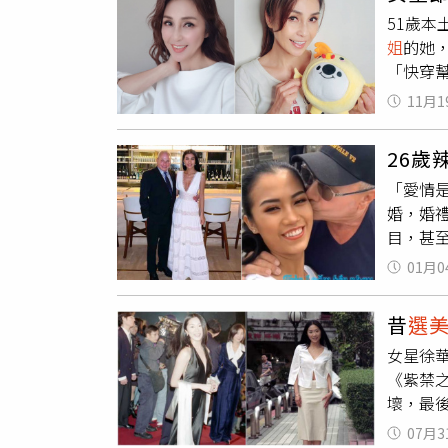
萬名粉絲
51歲
言，除
姐
的她
IG@a
「快穿
召，報
南穿著
眾為烏
11月1
都以為
「4天獲
走光。
俘虜了
26歲
意，但
約》和
「愛情是
法。許
克雷梅內
婚，婚
了」，
目，甚
的人一起
01月0
誌《Af
第一次
昔
選
下對她
女星徐
南
選美
《紫禁
世界各
壞，最後
時又分
以性感
於是在2
07月3