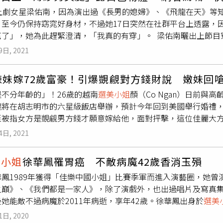
，還擁有亮眼學歷，畢業於基輔斯拉夫斯提克大學（Slavistik Un
本土劇女星梁佑南，因為演出過《長男的媳婦》、《飛龍在天》等
當過翻譯，也曾在土耳其擔任模特兒、公關經理。蕾娜常在IG發
，至今仍保持窈窕好身材，不過她17日突然在社群平台上透露，
nastasiia.lenna）從她發在社群平台上的照片可以發現，萊
幫了」，她為此趕緊澄清，「我真的有穿」。 梁佑南曬出上節目
導就寫道「她似乎已經將塑料顆粒換成了鉛彈」，萊娜自戰爭爆
藍綠色薄紗錄影，上衣只遮到大腿，讓她白皙又修長的美腿完美
國軍隊捐款。俄烏戰爭爆發以來，俄國軍隊不斷發出捷報，不過
9日, 2021
我是下半身失蹤的穿法，真的很冤枉！我有穿白色短褲，剛剛好
勝」目標失敗，烏克蘭駐美大使館少將克雷梅內茨基（Borys Kr
（她會這麼說，原來是有網友看到照片後，傳私訊跟她表示「快
約200名俄羅斯士兵，「其中一些只有19歲，根本沒有受過訓練
辣妹嫁72歲富豪！引爆覬覦對方錢財說 嫩妹回
是我還是要說 我真的有穿白色短褲」，她還特地PO出放大的細
國際人道主義對待他們，士兵被允許打電話給他們的父母，並且
不分年齡的」！26歲的越南
選美小姐
顏（Co Ngan）日前與高
多網友看到貼文後也紛紛笑回梁又南，「腿太長也是不得已的」、
茨基。（圖／翻攝自@GaroweOnline）
禮將在胡志明市的六星級飯店舉辦，預計今年回到美國舉行婚禮，
甚至有網友還稱讚梁佑南，「誰叫姐太辣」。
至被指女方是覬覦男方錢才願意嫁給他，面對抨擊，這位佳麗大
生活」。26歲的越南
選美小姐
顏與高齡72歲的美國富豪男友卡茲。
4日, 2021
amily》報導，經常參加選美比賽的顏，多年前透過Instagra
見面時，卡茲正好要到越南出差，因此就相約在餐廳用餐，卡茲
美小姐
徐華鳳罹胃癌 不敵病魔42歲香消玉殞
告白並承諾，只要與他交往，他將會給她所有想要的一切，在對方
華鳳1989年獲得「佳樂中國小姐」比賽季軍而進入演藝圈，她
小姐
顏與高齡72歲的美國富豪男友卡茲。（圖／翻攝自cokimng
之巔》、《我們都是一家人》，除了演戲外，也出過唱片及寫真集
地旅行，2人在大陸旅遊時，卡茲特地在上海為顏舉辦了一場盛大
她能敵不過病魔於2011年病逝，享年42歲。徐華鳳出身於
選美
隔在越南和美國，儘管2人約好每個月都要空出時間一起旅遊，但
出名的她也出過寫真集，加上聲音甜美、個性開朗，異性緣相當
020年6月，在南韓首爾旅遊時，閃電向顏求婚。儘管年齡相差
1日, 2020