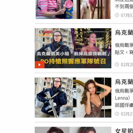
點。而
不到兩
記憶。而
治發展
動。一
宣布息影
瑀身上
07月0
20年前
心在家
資料照
胃王，
讓她紅透
照顧得
烏克
餐，馬
自拍照
她每次
專）但
稱讚，
刻。
俄烏戰爭
了新冠
寶貝的高
貼文，
救不了
身材也
吃兩餐，
羨慕。
02月2
穀類1份
飲食控
烏克
人的前
俄烏戰爭
吃力，
Len
她認為
該國俘
到鄰居
烏克蘭2
紛紛大
02月2
「所有
人外表
軍隊以對
女星