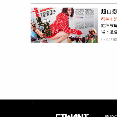
傳過緋
（圖／翻
波，穩
興地接
超自戀
的責任
坦蕩蕩
選美小
們，才能
錢問題
詮釋該
得，還
寵物店
09月0
走，我
參加狗
著「嚕
一隻紅
小朋友
哨音讓
認識了
「那位
小孩則
或許是
:::
的指令
小寶寶
關於C