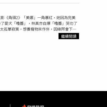
湯偉時同居，她被視為第三者，但雙方不畏言論風
顏的父母支持，不僅如此，卡茲的兒子與繼女也非常高
009年兩人結婚。婚後湯偉時擔起照顧徐華鳳
錢才選擇和卡茲在一起，面對輿論抨擊，顏則是
，還擔任抗癌大使，時常以自身經驗鼓勵病友
？她也坦言，在面對愛情時，還是必須考慮到金
影《角頭2》「美娜」一角暴紅，她因為完美
在台中榮民總醫院病逝，享年42歲。
染了愛犬「嚕醬」，林真亦自爆「嚕醬」哭功了
人太孤單寂寞，想養寵物來作伴，因緣際會下在
牠因為天生腳有問題，再沒有人要養就會被送
繼續閱讀
化，林真亦在臉書加入約克夏社團，帶著「嚕醬」
，之後我都不敢再帶牠聯誼。」後來，林真亦帶
給牠一次機會，就帶牠去參加生日趴，狗壽星是
醬」除了討厭同類，也很不喜歡小孩子，一看到
小朋友想跟牠玩，對著牠一直吹哨子，但尖銳的
鞋子，從此仇視小孩。有一次林真亦拍廣告時，
也不喜歡跟小孩子玩，竟然也跟「自戀」有關，
美的人或狗都配不上牠，也不屑跟他們玩，討厭
伴的「嚕醬」，大部分時間都與林真亦黏在一起，
湛「演技」，「坐下、握手、開槍要倒地等基本
露，朋友某天帶著小寶寶來找她，還不會說話的
只要想進林真亦的房間，就會坐在房間門口又哭