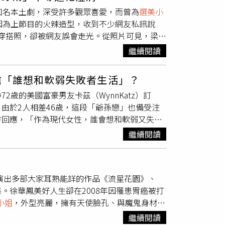
iversity）行銷與市場管理學系，能說5國語
知名本土劇，深受許多觀眾喜愛，而曾為
選美小
出參與漆彈運動的照片。（圖／翻攝自
因為上節目的火辣造型，收到不少網友私訊說
娜平時就很喜歡漆彈等射擊運動，如今她響應國家號
穿搭照，卻被網友誤會走光。從照片可見，梁佑
發後，也運用她的影響力，不斷在網路上呼籲民
的被展露出來，她在臉書表示，「猛一看，大家
烏克蘭今日發出消息打臉，俄羅斯總統普丁的
繼續閱讀
被遮掉」。梁佑南特別把白色短褲圈起來，否認
emenetsky）也召開記者會，表示烏軍至今已
穿幫了」，不過梁佑南澄清，「我謝謝對方好
，裝備很差」，他也強調「我們根據《日內瓦公
嗆「誰想和軟弱失敗者生活」？
節照，並把自己的白色短褲圈起來，澄清走光說
獲得足夠的食物與水」。烏克蘭駐美大使館少將
齡72歲的美國富豪男友卡茲（WynnKatz）訂
「失蹤的白短褲」、「腿太長 看不到白色短褲
由於2人相差46歲，這段「爺孫戀」也備受注
方回應，「作為現代女性，誰會想和軟弱又失敗
（圖／翻攝自cokimngan IG）根據越南的雜
繼續閱讀
m認識同樣在時尚產業工作的卡茲，根據顏表示，2人
也在這次碰到顏，深深被這位女性吸引，卡茲當
的猛烈追求下，顏終於接受了卡茲。26歲的越
曾演出多部大家耳熟能詳的作品《流星花園》、
an IG）在交往過程中，卡茲除了帶著年輕的顏在
。徐華鳳美好人生卻在2008年因罹患胃癌被打
的生日派對。由於顏和卡茲都工作繁忙，因平
小姐
，外型亮麗，擁有天使臉孔、與魔鬼身材，
卡茲無法每次都赴約，這令顏相當不安，卡茲
好，她曾與港星溫兆倫、導演徐忠華、女經紀人
46歲，但2人的愛情依舊獲得雙方父母的支持。
繼續閱讀