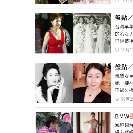
10月2
病逝，
吳大學
盤點
時結識
台灣早
富，開
的名女
手。（
已經被
1995
圈，但
段時間
10月1
的美麗
姐」等
片）連
斯與凱
盤點
南京金
代選美
氣質女
當年連
係，身
她，卻在
而她在
議論，
不過久
妻多年，
報系資
她，模
透露，
出身的
09月2
她早年
人」她
妻子離
她因為
與夫人
同意書
BMW
主持形
姐，再嫁
減肥是
眼，趙
總是以
網友透過
女警官