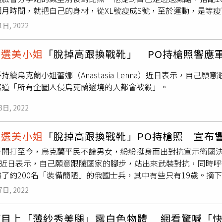
連方瑀在生下大女兒連惠心後，先後陸續生下了長子連勝文、次
個月時間，就把自己的身材，從XL號瘦成S號，至於運動，是等
就在趙英華演藝事業有機會再更上一層樓之際，她忽然在2000年
，他在蔣經國的賞識和父親連震東幫助下，一路上官運亨通，也
名女網友透過臉書社團《減醣好好》及《吃飽才有力氣瘦》臉書
，追隨丈夫舉家搬到溫哥華、上海和泰國，並陸續生下兩個漂亮的寶貝女
。前副總統連戰的夫人連方瑀女士，早年是中國小姐的冠軍，後
1日, 2022
年輕的時候，可是有參加過BMW
選美小姐
，當時還獲得了第三名
相夫教子，已經很多年不在媒體螢光幕前公開露面。擁有音樂才
片）但難得的是，面對丈夫連戰主外，負責主內的連方瑀，一直
常常光是一餐，就能吃下2個大麥克套餐、1個便當、1個涼麵，
半邊天。（圖／報系資料照片）不過最近這幾年，隨著社群平台發
好好的，而總被連戰私下稱呼為「小乖」的連方瑀，即便已過了
蘭
選美小姐
「脫掉高跟換戰靴」 PO持槍照響應
上就又瘦回來。這名女網友分享減重歷程，曝光超驚人的前後對
和家庭生活，讓粉絲一窺已經年過半百的她，無論臉蛋、氣質或
對外現身，依舊舉止端莊、穿著優雅，搭配她專屬於中國小姐般
到了懷孕生產後，她坦承在育兒這幾年，體型因為作息、壓力，
她很謙虛地說：「胖了好多呀！」不過趙英華的美貌的氣質有目
持續烏克蘭小姐蕾娜（Anastasia Lenna）近日表示，自己
疫情後，她坦承在去年底，迎來了她人生體重的最高峰，還出現了
顏值，遺傳給自己的兩個女兒。趙英華的兩個女兒Natalie、Ki
寫道「所有企圖入侵烏克蘭邊境的人都會被殺」。
我」，才終於痛定思痛，決定控制體重。這名網友說，她是從去年1
跟媽媽一樣，是
選美小姐
等級的好身型，母女三人站在一起合照
大概是中午12點多開始吃午餐，晚餐絕對會在7點前結束；且每
趙英華生的兩個女兒，都跟她一樣漂亮。（圖／翻攝趙英華IG）
8日, 2022
的比例去分配自己的飲食。就靠著減醣跟168飲食策略，還有2
制，就把自己的體態，從穿XL號衣服覺得緊繃，到現在可以輕鬆
蘭
選美小姐
「脫掉高跟換戰靴」PO持槍照 宣布
後對比照。（圖／翻攝《吃飽才有力氣瘦》臉書粉專）而在飲食
開打至今，烏克蘭平民不論男女，紛紛挺身而出對抗宣示衛國決心，
她是等到真正瘦下來後才開始加入運動控制體態。她提到，現在她
na）近日表示，自己願意跟隨國家的腳步，站出來武裝對抗，同時
不是重點，能持之以恆才是最重要的。而瘦下來之後，這名女網
虜了約200名「裝備簡陋」的俄國士兵，其中有些只有19歲。摘
認不得我，市場買菜、下樓倒垃圾隨處開講座教瘦身妙招。」而
015年國際小姐選美大賽代表萊娜（Anastasia Lenna）本
讚「偶像」、「瘦得好漂亮又健康」；還有人覺得胖跟瘦的她，
7日, 2022
企圖入侵烏克蘭邊境的人都會被殺」，還附上一張武裝士兵封鎖
的年輕程度，真的差很大。
抗俄軍入侵，「她已經將她的高跟鞋換成了戰靴」。根據報導，現
節目上「薄紗秀美腿」露白色物體 網看驚喊「