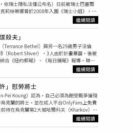
s，依瑞士隱私法僅公布名）日前被瑞士巴塞爾
「他們宣揚的理念很棒，不是只有讓大家虛榮地
安寧。克莉絲蒂娜曾於2008年入圍《瑞士小姐》，後
計畫？周遊表示一家人要到泰國度假，就連正在
ew York Post）與《ETtoday新聞雲》
爆出替身演員重傷的爭議，不過李朝永說馮凱還
繼續閱讀
Binningen）住所。38歲的喬克西莫維奇被發
（收視率）最高的，有其母必有其子，我跟他說
處瘀傷與刀傷。臉部包括臉頰、眉毛、鼻部均有
謀殺夫」
件，托馬斯在犯案後使用電鋸、園藝剪與刀具對
（Terrance Bethel）與另一名29歲男子法倫
「果汁化」，其餘則使用化學溶劑進行處理，試
Robert Shiver），3人由於計畫暴露，後被
e影片。喬克西莫維奇的父親在洗衣間發現一個黑
。綜合《紐約郵報》、《每日鏡報》報導，琳賽
尋獲皮膚組織、肌肉碎塊與骨頭殘骸。托馬斯最
同年還獲全國花生節選美比賽亞軍，她與曾為美式足球
後自衛殺人。但法院調查認為，嫌犯在數小時內
繼續閱讀
University）的健身課堂相識，婚後育有3名
相符。檢方認定他展現出「極高的犯罪能量與冷
後來愛上泰倫斯，此段地下戀情很快就被羅伯特
才犯案。兩人2017年結婚，育有一對子女，案
許」慰勞將士
6日，調查大瓜納島（Great Guana
但「十分害怕對方」。喬克西莫維奇擁有塞爾維
n-Pei Koung）認為，自己必須為飽受戰爭摧殘
琳賽、泰倫斯、法倫密謀討論殺害羅伯特的訊息。孰
曾獲得「瑞士西北小姐」稱號。之後轉任走秀教練，曾
蘭的將士，並在成人平台OnlyFans上免費
文隔空喊話羅伯特，「很感謝13年前的健身課程
（Miss Universe）選拔。目前案件已進入司法程
在烏克蘭第2大城哈爾科夫（Kharkov）的
另外，警方雖然尚未對外說明，琳賽、泰倫斯、
合照，如今丈夫遭控涉嫌殺害並肢解其遺體，引
xas）休士頓（Houston）的孔凡佩曾贏得
Nassau），當地法院28日首度針對此案開
繼續閱讀
nese American pageant），過去5年她則
她毅然決然地放棄了美國的生活，遠赴烏克蘭西部大