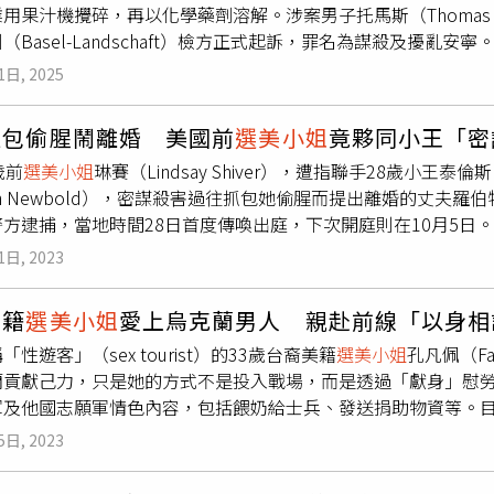
業用果汁機攪碎，再以化學藥劑溶解。涉案男子托馬斯（Thoma
廖家儀也說周遊一直在做善事，幫助許多獨居老人與偏鄉孩子，
（Basel-Landschaft）檢方正式起訴，罪名為謀殺及擾亂
己是冠軍，阿姑在就是品牌保證。」農曆新年將至，問及有什麼
兒訓練師，與丈夫育有兩名子女。根據《PEOPLE》、《紐約郵報》（N
導演兒子馮凱這幾天也在趕進度，雖然馮凱執導的《豆腐媽媽》
1日, 2025
起案件發生於2024年2月13日，地點位於兩人共同居住的賓寧根（
好導戲，周遊也對兒子的新作品成績很滿意，「這部戲是這幾年
體支離破碎，經驗屍確認死因為窒息，頸部有明顯勒痕，身上多
5給他500萬，很怕真的會到5！」
抓包偷腥鬧離婚 美國前
選美小姐
竟夥同小王「密
後腦、肩胛、腿部等也有鈍器創傷痕跡。根據法醫報告與法院文
歲前
選美小姐
琳賽（Lindsay Shiver），遭指聯手28歲小王泰倫斯
行系統性肢解，並取出子宮等器官。部分屍塊被投入工業攪拌機
ron Newbold），密謀殺害過往抓包她偷腥而提出離婚的丈夫羅伯特（
據。現場調查發現，他在處理遺體過程中還一邊觀看YouTub
警方逮捕，當地時間28日首度傳喚出庭，下次開庭則在10月5日
袋，袋中露出的金髮使其警覺，才揭發此案。警方進一步於現場
05年當選喬治亞州休士頓郡（Houston County）小姐，
，是在家中樓梯間發現妻子遺體，後又改口聲稱遭對方持刀攻擊
1日, 2023
現任壽險公司執行副總裁的羅伯特， 2007年在奧本大學（Auburn 
冷靜、有條理的肢解行為，並系統性破壞證據，與自衛說法顯不
全家的生活富裕，經常搭機去巴哈馬群島度假。不過，隨著琳賽
」。據報導，托馬斯供稱因害怕失去孩子、房產與公司，情緒失控
美籍
選美小姐
愛上烏克蘭男人 親赴前線「以身相
便率先提出離婚，2人自此分居。意外的是，巴哈馬警方當地時間7月1
姻已現裂痕，喬克西莫維奇生前曾因家暴報警，並透露有意離婚
性遊客」（sex tourist）的33歲台裔美籍
選美小姐
孔凡佩（Fa
某餐廳的入室強盜案件，卻在一台手機的WhatsApp軟體發現
2008年入圍《瑞士小姐》（Miss Switzerland）決賽，
貢獻己力，只是她的方式不是投入戰場，而是透過「獻身」慰勞烏克
曝光之前，琳賽除了時常在Instagram秀出全家合影，還曾發
馮明妮（Dominique Rinderknecht）參加2013年環球小姐
及他國志願軍情色內容，包括餵奶給士兵、發送捐助物資等。目前待
在一起，也是那時開始，我們創造了所有的愛、歡笑和生活。」
法院尚未排定開庭日期，托馬斯仍遭拘押中。克莉絲蒂娜與丈夫
希望藉此提振烏軍士氣。據英國《每日郵報》的報導，來自德州（Te
切犯案動機、手機是誰所有，但3人已遭逮捕並被轉送巴哈馬拿索（
驚。（圖／翻攝自X，@nypost）
5日, 2023
空健康挑戰賽，並在2015年參加過美國台灣小姐選美比賽（Miss Taiwa
則在10月5日。
州奧克蘭（Oakland）從事兒童相關工作。2022年11月，