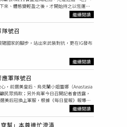
子連勝武和次女連詠心。丈夫連戰婚後專注於政
瘦下來、體態變輕盈之後，才開始持之以恆運
，宣布嫁給老公翁世璿（Kevin），並在婚後
因此照顧四個兒女的家庭重擔，就都落在了連方
粉專，分享自己的減重方式。她透露，自己在約
兒Natalie、Kimberly。此後趙英華專
來是連戰從政背後重要的美麗力量。（圖／報系
繼續閱讀
的好名次。但她年輕時仗著身材苗條，又是個大
華的女星趙英華，當年主演《台灣靈異事件》，
默默在背後支持著連戰的政治發展，並把一家人
還不覺得飽。一旦覺得好像變胖了，就餓個幾
達，趙英華2019年開通了IG帳號，對外分享
古稀之年，即便歲月多少在她臉上寫下痕跡，但
軍隊號召
比照。（圖／翻攝《吃飽才有力氣瘦》臉書粉
身材，都跟年輕時一樣漂亮，但面對網友的留言
優雅的高貴氣質，從年輕美到老，讓人印象深
一直胖胖瘦瘦，「真的是慘不忍睹」。後來出現
共睹，她不但從年輕一路美到了中年，還把漂亮
願意跟隨國家的腳步，站出來武裝對抗，更在IG發布
糖尿病症狀，「胖到無他（自拍濾鏡APP）都
mberly都繼承到媽媽的好基因，不但臉蛋漂亮，
0月開始，嚴格落實168斷食法，一天調整成
，宛如姐妹合影，高顏值的家庭讓粉絲看了非常
餐都採行211餐盤，以蔬菜2份、蛋白質1份、全
繼續閱讀
11餐盤，不到兩個月的時間，這名女網友單單靠
穿上S號。這名女網友分享減重歷程，曝光超驚
響應軍隊號召
控制這段期間，這名女網友考量胖的時候運動很
前選美皇后、烏克蘭小姐蕾娜（Anastasia
每天運動時間大多落在1個小時，做什麼運動
呼籲民眾捐款；另外烏軍今日召開記者會透露，
友因為整個人體態從歐巴桑變成年輕妹子，「瘦
下選美后冠換上軍服，根據《每日星報》報導，
看到這名女網友這麼「勵志」的減肥經歷，網友
週六（26日）用英文在個人社群平台發布貼文，寫道
簡直「差了兩代的感覺」，足見體態胖瘦對一個
繼續閱讀
道路的照片；而她也響應國家號召，加入烏克蘭
年29歲的萊娜擁有甜美外貌，在IG上擁有9.4
快穿幫」本尊連忙澄清