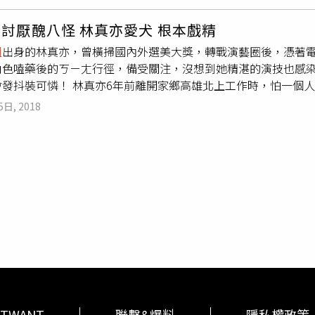
聞，因此被爆出雷絲邊傳聞。2004年徐華鳳被爆出與已婚富商
攝自cokimngan IG）儘管年齡相差46歲，但卡茲也獲得
定交往4年後，徐華鳳被診斷出胃癌第三期，緊急動刀將胃切除，2
受了新媽媽。對於這段佳話，卻也引起外界熱議，認為顏是因為
討厭醜八怪 林真亦愛犬 根本戲精
，一路陪伴她做任何手術與治療。徐華鳳罹癌期間保時樂觀心情
的表示，「作為現代女性，誰會想和軟弱又失敗的人一起生活」
姐
出身的林真亦，曾橫掃國內外選美大獎，轉戰演藝圈後，憑著電
戰勝病魔；不過她在2011年癌細胞擴散，導致器官衰竭，最終
。
角色嗑藥後的ㄎㄧㄤ行徑，備受關注，沒想到她精湛的演技也感
會發抖裝可憐！ 林真亦6年前離開家鄉高雄北上工作時，怕一個
「拯救」了才3、4個月大的約克夏犬「嚕醬」，「那時候店員說
5日, 2018
就帶牠回家了。」超級自戀 不屑同類 為了讓愛犬「嚕醬」社會
聯誼，「那時候才發現嚕醬超討厭其他狗，不但會兇還會咬人家
醬」參加朋友家狗狗的生日趴，「嚕醬」再度暴走，「我想說再
貴賓，超想跟嚕醬玩，結果嚕醬不高興就衝上去咬對方。」「嚕
就會氣得哼哼叫，林真亦透露，「嚕醬」小的時候，曾經有一個
「嚕醬」超害怕，後來牠從畏懼轉為憤怒，衝上去狠咬小朋友的
一位寵物溝通師，在對方的幫忙下，她發現「嚕醬」討厭同類，
寵物溝通師說，嚕醬覺得自己很帥，超級自戀，認為太醜、不夠
是因為覺得小朋友很吵。」暖心陪伴 提醒早睡 沒有其他狗友相
在主人的耳濡目染下，聰明伶俐的牠不但多才多藝，還有一身精
牠都會，但我沒想到牠會觀察人類行為，還學起來。」林真亦透
只會用哭來表達需求，沒想到一旁的「嚕醬」竟有樣學樣，自此
TWANT
聯繫&爆料
隱私權政策