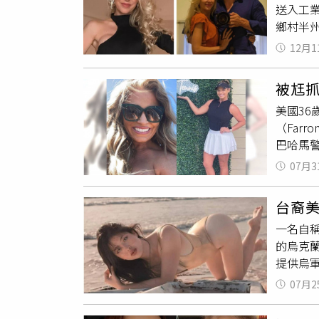
送入工
舉。」
鄉村半州
覺得自
轉任模特
拍戲的
12月1
報導，這
是會好
現時遺
收視率到
被尪
割傷，
美國36
遺體進
（Far
圖湮滅證
巴哈馬
色塑膠
曾在20
初供稱
07月3
隊球員、
即進行
子女，
血性格
台裔
發現，他
發前婚
一名自稱「
Cay）
亞血統，
的烏克蘭
料，此案
指導模特兒
提供烏軍
讓我們
序，惟
她聲稱，
法倫的確
發社會震
07月2
NASA太
庭，下次
在美國加