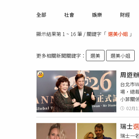
人物
汽車
全部
社會
娛樂
財經
專欄
房產新勢力
顯示結果第 1 ~ 16 筆 / 關鍵字「
選美小姐
」
更多相關新聞關鍵字：
選美
選美小姐
周遊
台北市W
場，總
小菲關
（圖／
02月1
我，今
之後，
瑞士
很好的
瑞士一名
表示：