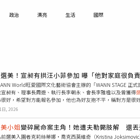
寵物
政治
漂亮
生活
國際
運勢
運動
梅酒
辦選美！宣昶有拱汪小菲參加 曝「他對家庭很負
ANN World旺愛國際文化藝術協會主辦的「WANN STAGE 
裁宣昶有、理事長周遊、執行長李朝永、會長李雅楹以及曾獲得
係很好，希望對方能報名參加，他也為好友抱不平，稱對方是很
黃耀徵攝）宣昶有提到舉辦選美活動，不少企業家好友都是贊助
1日, 2026
年中國市場大洗牌，我們一起涉略健康食品，還有阿良（李進良）
大家對汪小菲有很多誤解，「汪小菲是北方性格，但對家庭很負
選美小姐
變碎屍命案主角！她遭夫勒斃肢解 還丟
人，希望他們能來選「鑽石夫妻」。周遊過年全家會到泰國度假
前選美入圍者克莉絲蒂娜‧喬克西莫維奇（Kristina Joksim
「跟一般選美不一樣，是用愛心去做，為社會服務的那種選美，