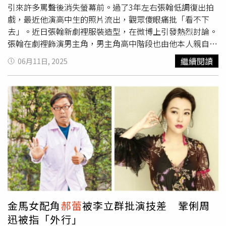
引來許多罵聲後消失螢幕前。過了3年左右張翰低調復出拍
戲，最近他演高中生的照片流出，觀眾傻眼痛批「看不下
去」。近日張翰新劇裡服裝造型，在微博上引發熱烈討論。
張翰在劇裡飾演男主角，男主角高中階段也由他本人親自飾
演，照片裡他頭頂少年感髮型，身穿校服坐在教室裡，但若
繼續閱讀
06月11日, 2025
隱若現的法令紋，根本無法掩蓋他40歲的事實。新劇播出的
片段中，張翰不時對著鏡頭做出嘟嘴、瞪眼等浮誇表情，試
圖詮釋少年感，沒想到適得其反，與20多歲的女演員對戲
時，用低沉聲音說出，「這道題我不會，你教我」，害得女
方差點笑場。張翰各種表現令觀眾看了傻眼，還有人形容他
像是「偷穿兒子校服的油膩大叔」。張翰在新劇飾演高中
生，穿著校服模樣讓不少觀眾很無言。（圖／翻攝自微博）
但這其實不是張翰第一次高齡演出學生，他35歲時就在他製
作並主演的《東八區的先生們》飾演大學生，就造成不少反
對聲浪。在張翰好不容易挺過性騷擾風波回歸，不少粉絲也
引用女演員
郝蕾
的話，「演員到了哪個年齡段，就該演哪個
年齡段的角色」，隔空勸他別再執著「逆齡演出」。張翰
金馬女配角
郝蕾
被李立群批演技差 鞏俐周
2022年在電視劇《東八區的先生們》擔任男主角，他兼任
迅被指「外行」
製作人及編劇。但劇中出現「扯女主角內衣」、「手抓女主