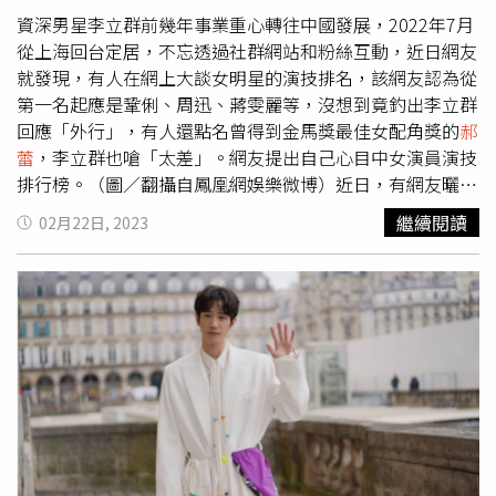
角胸口」等情節，女主角表現出強烈恐懼與僵硬反應，引發
資深男星李立群前幾年事業重心轉往中國發展，2022年7月
「性騷擾傳言」。還有一幕他將腳卡在女方雙腿之間，當時
從上海回台定居，不忘透過社群網站和粉絲互動，近日網友
引發各界批評，最終他形象重挫，淡出螢幕前約3年。
就發現，有人在網上大談女明星的演技排名，該網友認為從
第一名起應是鞏俐、周迅、蔣雯麗等，沒想到竟釣出李立群
回應「外行」，有人還點名曾得到金馬獎最佳女配角獎的
郝
蕾
，李立群也嗆「太差」。網友提出自己心目中女演員演技
排行榜。（圖／翻攝自鳳凰網娛樂微博）近日，有網友曬影
片，分享他心中女演員排名，最頂端的是鞏俐、周迅，接著
繼續閱讀
02月22日, 2023
是蔣雯麗、牛莉、咏梅，沒想到竟釣出李立群回應「外
行」。另有人表示，「
郝蕾
」，李立群則回「太差」！李立
群隔空嗆
郝蕾
。（圖／翻攝自鳳凰網娛樂微博）接著有人說
沒提到顏丙燕這份榜單就沒公信力，「個人認為萬箭穿心裡
面是歐洲三大的演技」，李立群也回覆「顏丙燕OK，起碼
她真用功了」，對此，有網友界表示，「他不是評委，
郝蕾
也用不著他來評價和認可」、「
郝蕾
確實不行啊，也確實不
如周迅啊」、「支持李立群老師」、「故弄玄虛，什麼內行
外行的，好就是好，大多數人都認可的就是好」。李立群認
為顏丙燕演技OK。（圖／翻攝自鳳凰網娛樂微博）李立群