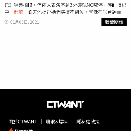
最後她也向出道以來合作過的所有人員道歉，「我那時候還
已》經典橋段，但兩人表演不到3分鐘就NG喊停，導師張紀
是一個更任性的女孩，我現在已經懂事多了，我真的…我會
中、
郝蕾
、劉天池批評她們演技不到位，就像在唸台詞而
努力的，真的對不起曾經跟我合作過的製片人、導演也好，
已。
郝蕾
直接開嗆金莎歌手跨界，但能力不行就不要強跨。
繼續閱讀
01月03日, 2021
還有所有演員也好，如果給你們添麻煩是我錯，對不起」，
（圖／愛奇藝）章子怡更是不爽，難得在螢光幕前擺出臭
說完後她向著大眾深深一鞠躬。不過李夢蘋果的例子曝光
臉，大罵金子涵態度有問題，更說當演員應該要具備「信念
後，網友認為「這也能叫現在懂事多了？找蘋果在我看來已
感」，越講越激動，還氣憤的說：「沒有信念感就不要走上
經是非常非常的不懂事了，這也能叫懂事多」、「李夢性格
這個舞台」、「為什麼一定都要當演員呢？演員這個職業是
有問題，這樣非常不好合作的人，沒有劇組喜歡的」。
一個最低級的職業嗎？難道所有人都要到這來分一杯羹？」
（圖／好看視頻）不過後來章子怡情緒回復後，也坦承自己
太激動了，她解釋自己的發言不是針對任何一個人，「其實
我是對我們現在這個演員行業浮躁的現狀有一些擔憂。做演
員確實不難，但是想演好戲，是真的非常難。」（圖／好看
視頻）
關於CTWANT
聯繫&爆料
隱私權政策