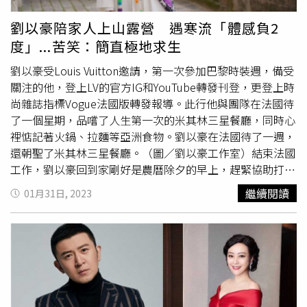
2022年脫離大陸封城返回台灣後，就表示未來不再接大陸
的工作，若在台灣有邀約可以考慮，先前談到演員工作，曾
劉以豪陪家人上山露營 遇寒流「體感負2
被網友虧是「爛戲王」的他，也坦言過去作品多而且不太挑
度」...苦笑：簡直極地求生
戲，「別學我，我是不挑戲、不等戲的」。
劉以豪受Louis Vuitton邀請，第一次參加巴黎時裝週，備受
關注的他，登上LV的官方IG和YouTube轉發刊登，更登上時
尚雜誌指標Vogue法國版轉發報導。此行他與團隊在法國待
了一個星期，品嚐了人生第一次的米其林三星餐廳，同時心
裡惦記著火鍋、拉麵等亞洲食物。劉以豪在法國待了一週，
還朝聖了米其林三星餐廳。（圖／劉以豪工作室）結束法國
工作，劉以豪回到家剛好是農曆除夕的早上，趕緊協助打掃
神桌後，跟家人團圓吃年夜飯，家中更播放喜慶的音樂充滿
繼續閱讀
01月31日, 2023
年味，初二時全家人走春上山去露營，當時剛好遇到過年低
溫寒流來襲，身體的體感溫度是零下2度！他當時開玩笑對
著媽媽說，「我們這到底在幹嘛？簡直像是極地裡求生
存」！與家人們團聚三天才結束露營，這次心得感觸「這是
我人生中度過的最寒冷的新年，但挺開心的」。目前劉以豪
已返回工作崗位，在大年初六就正式開工進劇組，到大陸重
慶拍攝芒果TV新戲《珍品》，將與
郝蕾
等厲害前輩演員飆戲