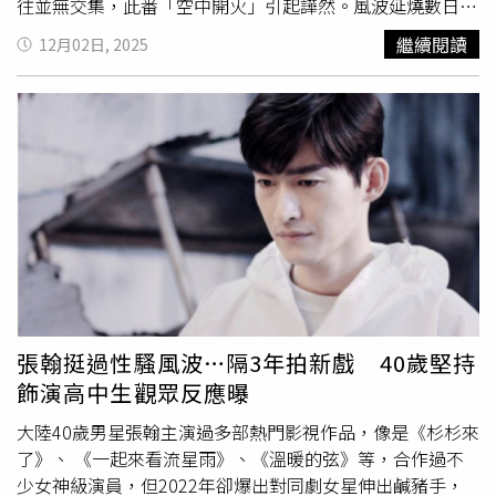
往並無交集，此番「空中開火」引起譁然。風波延燒數日
後，
郝蕾
昨（1日）於出席新加坡國際華語電影金獅大賞活
繼續閱讀
12月02日, 2025
動時，主動回應此爭議。她在採訪中直言：「好吧，關於辛
芷蕾的這個問題，是一個巨大的烏龍。」並笑稱自己早在事
發當天就已與辛芷蕾完成溝通，「我說的壓根就不是她（辛
芷蕾）。」辛芷蕾得到威尼斯影展影后殊榮。（圖／翻攝微
博／辛芷蕾）雖然
郝蕾
試圖澄清外界誤會，但這番解釋並未
成功止血，反而引來更多網友質疑。有人留言：「那到底是
在說誰？」、「當初說得句句像點名，現在一句誤會就想帶
過去？」、「朋友圈不是挺敢說的？怎麼面對記者又改口
了？」事件持續發酵，有網友反諷
郝蕾
「真是好雷」，質疑
她言行反覆，認為若非針對辛芷蕾，應明確點名說明對象，
而非讓外界猜測揣摩。另一方面，在這場爭議前，辛芷蕾於
11月7日已曾就相關爭議發表聲明，表示這項榮譽屬於整個
張翰挺過性騷風波…隔3年拍新戲 40歲堅持
《日掛中天》劇組及所有相信好故事的人。她強調，戲中被
飾演高中生觀眾反應曝
熱議的「扯頭髮」片段只是整體演出中的一小部分，不應以
單一畫面評價整體表現，並指出：「評價一個表演，就像評
大陸40歲男星張翰主演過多部熱門影視作品，像是《杉杉來
價一個人，看片段不如看全貌。」
了》、 《一起來看流星雨》、《溫暖的弦》等，合作過不
少女神級演員，但2022年卻爆出對同劇女星伸出鹹豬手，