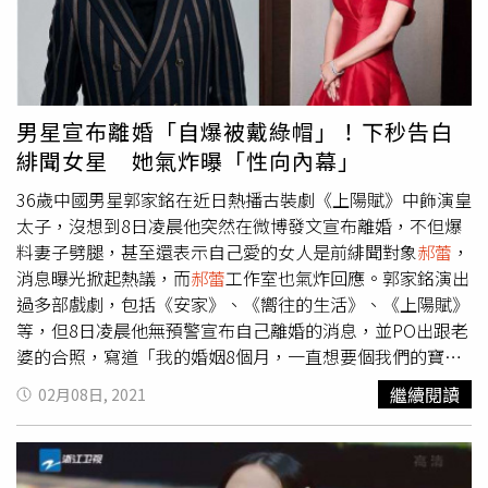
合作，他興奮說：「這題材是我一直想接觸嘗試的，希望帶
給大家不同感覺，可以跟著故事慢慢推進、感受，很期待跟
導演、團隊合作，相信推出時會是不同樣貌，希望大家可以
一起期待。」而他的新戲《耀眼的你呀》目前持續在浙江衛
視及愛奇藝同時熱播。對於今年工作規劃，劉以豪期許先完
男星宣布離婚「自爆被戴綠帽」！下秒告白
成《珍品》的拍攝，期待好的劇本來挑戰。他也期待今年能
緋聞女星 她氣炸曝「性向內幕」
學習語言、自由潛水、音樂，至於心境方面，「過好今天、
不為明天擔心，未來有太多不確定，過好現在！這也是我的
36歲中國男星郭家銘在近日熱播古裝劇《上陽賦》中飾演皇
學習」。
太子，沒想到8日凌晨他突然在微博發文宣布離婚，不但爆
料妻子劈腿，甚至還表示自己愛的女人是前緋聞對象
郝蕾
，
消息曝光掀起熱議，而
郝蕾
工作室也氣炸回應。郭家銘演出
過多部戲劇，包括《安家》、《嚮往的生活》、《上陽賦》
等，但8日凌晨他無預警宣布自己離婚的消息，並PO出跟老
婆的合照，寫道「我的婚姻8個月，一直想要個我們的寶
寶，可是沒有，我們離婚後，3個月後她和別人有寶寶
繼續閱讀
02月08日, 2021
了！」內文暗指對方出軌，自己慘被戴了綠帽。不過沒多
久，郭家銘竟在留言區貼出和昔日緋聞女星
郝蕾
的合照，告
白「我愛的女人叫
郝蕾
」，讓網友相當震驚，摸不著頭緒。
（圖／翻攝郭家銘微博）（圖／翻攝郭家銘微博）郭家銘過