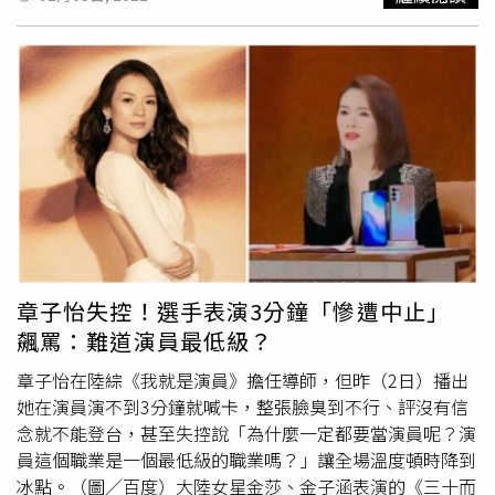
是把妳換掉了」，李夢當下立刻紅了眼眶表示，「我覺得我
是一個性格很有缺陷的人」。 張頌文說李夢曾要求道具組
拿兩顆一模一樣的蘋果，
郝蕾
認為蘋果不是重點。。（圖／
翻攝自中國浙江衛視官方頻道YouTube）包括2020年曾和李
夢合作《隱密的角落》的張頌文就舉了一個例子，提到有一
幕，是李夢即興表演地拿起蘋果邊削皮邊說台詞，這個細節
讓導演辛爽非常滿意，馬上要再拍另外一個角度，李夢於是
請道具組再拿一顆蘋果來，結果她認為全部都不符合她要
求，被勸這世界沒有一模一樣的蘋果時，她還說，「最好找
到一樣的吧」。道具組最後在半夜出去買，導演辛爽也衝著
工作人員發脾氣，「怎麼沒有把蘋果準備好」，當張頌文說
有勸李夢遇到這種事情小聲就好時，一旁的
郝蕾
就跳出來反
章子怡失控！選手表演3分鐘「慘遭中止」
駁，「小聲說更磨人，真的這世界上沒有（一樣的）兩個蘋
飆罵：難道演員最低級？
果，我承認我也知道張頌文老師想說妳認真，但認真絕不是
跟蘋果較勁」。 李夢向曾合作過的工作人員和演員道歉。
章子怡在陸綜《我就是演員》擔任導師，但昨（2日）播出
（圖／翻攝自中國浙江衛視官方頻道YouTube）李夢向曾合
她在演員演不到3分鐘就喊卡，整張臉臭到不行、評沒有信
作過的工作人員和演員道歉。（圖／翻攝自中國浙江衛視官
念就不能登台，甚至失控說「為什麼一定都要當演員呢？演
方頻道YouTube）李夢滿是淚水感謝張頌文的提攜與幫助，
員這個職業是一個最低級的職業嗎？」讓全場溫度頓時降到
更說在《隱密的角落》能將王瑤演得成功都是托對方的福，
冰點。（圖／百度）大陸女星金莎、金子涵表演的《三十而