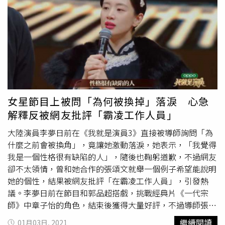
去曾和
郝蕾
合作戲劇《新永不瞑目》，當時2人傳出緋聞，
但後來
郝蕾
因合約問題被換角，和劇組對簿公堂，當時郭家
銘力挺劇組，他與
郝蕾
也因此被傳出不合，沒想到郭家銘現
在又突然告白，讓
郝蕾
工作室氣炸反擊，指出「11年前你出
賣對你那麼好的姐姐，出庭做偽證、炒作她跟你的所謂緋
聞，姐姐從未理過你，也不屑於解釋，因為你實在不值一
提。」（圖／翻攝
郝蕾
山水回聲工作室微博）
郝蕾
工作室氣
還表示，「今天你又開始想紅發了瘋？不要拿你的性取向貽
女星節目上被問「為何被換掉」落淚 心急
笑大方了！為了不影響其他人，我們就不提你的前男友以及
解釋反被網友批評「霸凌工作人員」
前前男友了。也請你尊重和感恩你的男友，如果他不曾是姐
姐的閨蜜你就沒有機會認識姐姐。」
大陸演員李夢日前在《我就是演員3》直接被導師詢問「為
什麼之前會被換角」，竟讓她激動落淚，她表示，「我覺得
我是一個性格很有缺陷的人」，隨後也鞠躬道歉，不過網友
卻不太領情，曾和她合作的張頌文就舉一個例子希望能說明
她的個性，結果被網友批評「在霸凌工作人員」，引發熱
議。李夢日前在節目和郭品超搭戲，挑戰經典片《一代宗
師》中章子怡的角色，結束後獲得大量好評，不過導師張紀
中卻提到，「可是我聽說（妳）比較難搞，尤其《白鹿原》
繼續閱讀
01月03日, 2021