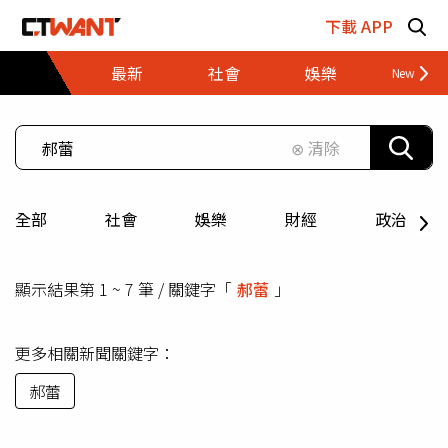
跳至主要內容區塊
下載 APP
最新
社會
娛樂
財經
⊗ 清除
全部
社會
娛樂
財經
政治
顯示結果第 1 ~ 7 筆 / 關鍵字「
郝蕾
」
更多相關新聞關鍵字：
郝蕾