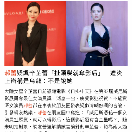
郝蕾
疑諷辛芷蕾「扯頭髮就奪影后」 遭炎
上辯稱是烏龍：不是說她
大陸女星辛芷蕾日前憑藉電影《日掛中天》在第82屆威尼斯
影展勇奪最佳女演員獎，消息一出，廣受影迷祝賀。不過資
深女演員
郝蕾
卻在事後於朋友圈發表疑似冷嘲熱諷的言論，
引發網友熱議。
郝蕾
在朋友圈中寫道：「威尼斯憑藉一個女
演員扯頭髮，就可以得影后，這個影后還有含金量嗎？」雖
未明指對象，網友普遍解讀該言論針對辛芷蕾，認為兩人過