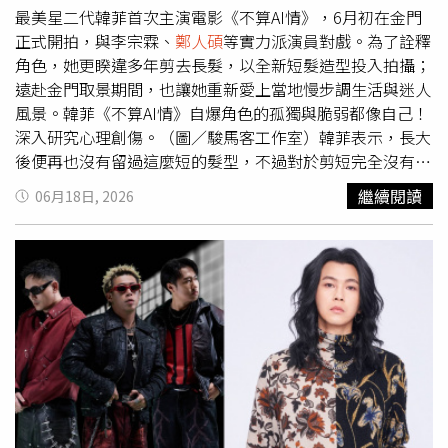
近年非常流行的輕盈「外翹微捲」設計，讓音樂創作者的率
最美星二代韓菲首次主演電影《不算AI情》，6月初在金門
性、靈動感躍然髮上。正面搭配略帶厚度卻保有空氣感的八
正式開拍，與李宗霖、
鄭人碩
等實力派演員對戲。為了詮釋
字瀏海，兩側鬢角順應臉型修剪，不僅完美襯托出精緻的五
角色，她更睽違多年剪去長髮，以全新短髮造型投入拍攝；
官與好氣色，更散發出一股高級、從容的日雜初戀感，非常
遠赴金門取景期間，也讓她重新愛上當地慢步調生活與迷人
適合作為今年夏天女孩們的短髮參考範本。（圖／駿馬客工
風景。韓菲《不算AI情》自爆角色的孤獨與脆弱都像自己！
作室 提供）自爆角色的孤獨與脆弱像自己！深入研究心理
深入研究心理創傷。（圖／駿馬客工作室）韓菲表示，長大
創傷，力求真實呈現被問到角色最吸引自己的地方，韓菲表
後便再也沒有留過這麼短的髮型，不過對於剪短完全沒有猶
示角色的人生成長歷程與自己有許多相似之處，內心的孤
豫，反而充滿期待，「我感覺剪頭髮是我成為這個角色的第
繼續閱讀
06月18日, 2026
獨、脆弱與憤怒都非常貼近真實人性。她感性分享：「我們
一步。」真正剪完頭髮後，她甚至比想像中更喜歡這個新造
平常總希望展現正向、樂觀的一面，但那些所謂負面的情緒
型，許多網友說剪完頭髮後越來越像媽媽余皓然。韓菲被譽
其實同樣重要，也值得被好好看見與理解。」由於平時就對
為最美星二代。（圖／駿馬客工作室）韓菲詮釋一位躲在虛
心理學相當感興趣，她花了許多時間分析角色的心理狀態，
擬濾鏡背後、卻擁有真實歌聲的靈魂樂手。她透露，其實這
包含童年經驗、青少年創傷以及人格情結，希望能更貼近角
部作品是去年試鏡的電影，原本以為早已與角色擦身而過，
色內心。此外，劇組在開拍前安排表演課與練團培養默契，
沒想到後來順利獲選女主角。韓菲坦言，當初讀本時就對角
也讓原本慢熟內斂的韓菲在合拍的團隊裡變得放鬆自在，甚
色的處境與內心世界產生強烈共鳴，也一直希望能盡自己所
至被劇組夥伴笑稱私下其實既健談又熱情。（圖／駿馬客工
能，把自己所理解、深深喜愛的角色完整呈現給觀眾。除了
作室 提供）拍《不算AI情》愛上金門慢生活！狂推私藏美
電影演出外，韓菲近年也持續投入音樂創作，2023年推出
食，樂當「金門旅遊大使」《不算AI情》全片於金門取景拍
首張全創作專輯《顯化法則》，展現不俗的創作實力。她透