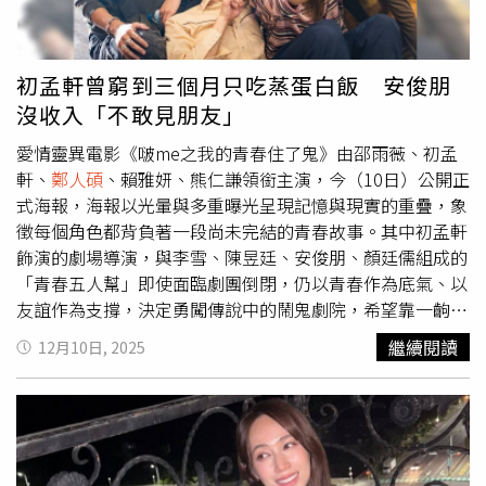
光，觀眾也終於能一睹邵雨薇在片中身著戲曲服裝展現的身
段與唱腔，最後還有武打片段，這些畫面全都是她為戲苦練
的成果，她分享這次挑戰歌仔戲戲曲的心情：「戲曲真的不
初孟軒曾窮到三個月只吃蒸蛋白飯 安俊朋
只是身段，還有唱歌、表情，每一個細節都非常困難。」她
沒收入「不敢見朋友」
也提到，過去曾在作品中接觸過歌仔戲，但真正深入學習
後，才發現其中的深度，「當你真的走進這些故事，會發現
愛情靈異電影《啵me之我的青春住了鬼》由邵雨薇、初孟
那些文字很美，曲調帶來的情感會深深打動你。」《啵me
軒、
鄭人碩
、賴雅妍、熊仁謙領銜主演，今（10日）公開正
之我的青春住了鬼》邵雨薇（右起）教導顏廷儒、陳昱廷和
式海報，海報以光暈與多重曝光呈現記憶與現實的重疊，象
李雪戲曲唱法和身段。（圖／風暴國際股份有限公司）與邵
徵每個角色都背負著一段尚未完結的青春故事。其中初孟軒
雨薇一同挑戰戲曲訓練的演員還包括李雪、陳昱廷與顏廷
飾演的劇場導演，與李雪、陳昱廷、安俊朋、顏廷儒組成的
儒，幾位演員也分享各自的練功甘苦，陳昱廷笑說自己「舞
「青春五人幫」即使面臨劇團倒閉，仍以青春作為底氣、以
蹈細胞不太好」，角色最貼近自己的地方就是「肢體不協
友誼作為支撐，決定勇闖傳說中的鬧鬼劇院，希望靠一齣戲
調」；顏廷儒則自嘲：「我手長腳長，身段一擺起來很像大
挽救夢想。而這些戲裡的挫折其實也是演員們發生的故事，
繼續閱讀
12月10日, 2025
蜘蛛，對我來說真的偏難。」初孟軒則從導演的角度觀察夥
初孟軒就坦言：「最窮的時候，曾三個月都只能吃蒸蛋配白
伴們的學習狀態，大讚李雪：「她原本就是舞蹈老師，很會
飯。」初孟軒在《啵me之我的青春住了鬼》中，同時面對
數拍子，我只要把動作記起來，就能把拍子跟動作結合，我
創作卡關、愛情受挫、劇團瓦解的三重壓力，他也坦承，演
覺得很棒！」對李雪而言，身段並非難關，反而是「唱歌」
員初期收入不穩定，「很感謝家人願意支持我做這份工
成為最具挑戰性的部分。她笑說，因為角色設定是音癡，
作。」即使生活拮据也不敢主動求助，他感性說：「最後是