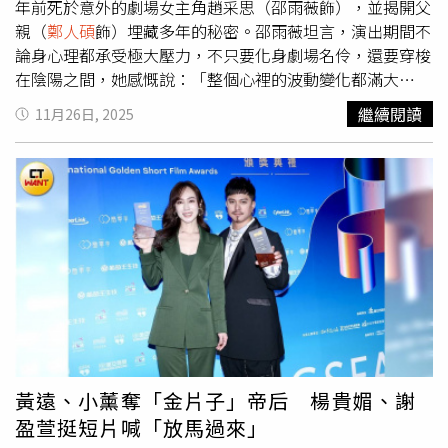
身，畫面一轉，她在預告最後神情決絕對外界放話：「把劇
年前死於意外的劇場女主角趙采思（邵雨薇飾），並揭開父
場賣了吧！」語氣中卻帶著無奈；而飾演她助理的亮哲則提
親（
鄭人碩
飾）埋藏多年的秘密。邵雨薇坦言，演出期間不
醒初孟軒，父親（
鄭人碩
飾）當年留下了一部未完成的夢想
論身心理都承受極大壓力，不只要化身劇場名伶，還要穿梭
劇本《寶釧》，這部劇本似乎正是鬧鬼劇場的關鍵線索，也
在陰陽之間，她感慨說：「整個心裡的波動變化都滿大
讓觀眾更加好奇幕後真相。《啵me之我的青春住了鬼》邵
的。」邵雨薇為在《啵me之我的青春住了鬼》詮釋劇場女
繼續閱讀
11月26日, 2025
雨薇和「青春五人幫」一起共度溫馨的劇場時光。（圖／風
主角趙采思，從開拍前一個月便開始密集訓練戲曲唱腔與身
暴國際提供）在《啵me之我的青春住了鬼》前導預告中，
段，甚至額外學習花劍與槍的動作設計，她表示：「那段時
還可一窺邵雨薇在劇場中帶領「青春五人幫」度過一段難忘
間幾乎沒有放假，每天都在練唱、練打、練呼吸。專業戲曲
的時光，飾演「青春五人幫」的李雪與陳昱廷格外感謝邵雨
演員要十幾年功夫，我只有一個月，壓力真的很大。」拍攝
薇的貼心互動，李雪笑說：「雨薇真的很有氣質，戲裡戲外
期間她持續在片場練習，只為讓每個轉身、眼神與手勢都貼
都很照顧我們。有時會擔心她會不會覺得我太幼稚，但有一
近真正的戲曲演員。談到與初孟軒的合作，邵雨薇笑說：
次我借她捏捏我的紓壓小玩具，她玩得好開心！」陳昱廷則
「一開始覺得他很安靜，後來發現他超愛搞笑，也喜歡帶動
透露：「雨薇是一個很健談的人，私底下也常常跟我們聊天
氣氛，是個讓人放鬆的夥伴。」初孟軒則大讚邵雨薇：「她
互相關心！但她真的很理性，不吃零食、不能跟她分享餅
真的很仙氣又親切，私下也很直率、有魅力，願意分享表演
乾，非常自律。」。電影《啵me之我的青春住了鬼》將於
與生活經驗，讓現場能量都被點亮！」
鄭人碩
在片中飾演昔
2026年1月23日全台上映。
日劇場才子，個性才華洋溢卻背負秘密，他表示：「在《紫
色大稻埕》時我也是劇團團長，這次就把那時候的經驗轉移
黃遠、小薰奪「金片子」帝后 楊貴媚、謝
過來，雖然年代不同，但是邏輯思維是一樣的。」《啵me
盈萱挺短片喊「放馬過來」
之我的青春住了鬼》中初孟軒在劇場遇見劇團名伶邵雨薇，