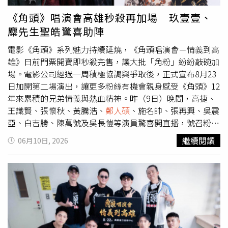
攝。韓菲透露早在三年前剛道時，就曾因參加花蛤季演出造
露目前已有為兩部戲劇創作歌曲，而《不算AI情》本身也與
訪金門，當時迎面而來的海風與夜晚滿天星空就讓她極為深
音樂環環相扣，後續相關計畫令人期待。
《角頭》唱演會高雄秒殺再加場 玖壹壹、
刻。這次因拍戲長時間待在金門，休假時她經常和劇組夥伴
麋先生聖皓驚喜助陣
到市區走走，更特別推薦高粱冰淇淋與高粱可麗露等特色美
食，笑說自己快要變成「金門旅遊大使」，未來非常樂意向
電影《角頭》系列魅力持續延燒，《角頭唱演會－情義到高
更多人推薦金門的魅力。談到未來的夢想，韓菲表示父母一
雄》日前門票開賣即秒殺完售，讓大批「角粉」紛紛敲碗加
直全力支持她追尋夢想、尊重她的直覺。近年她雖然將工作
場。電影公司經過一周積極協調與爭取後，正式宣布8月23
重心逐漸轉往戲劇，但從未放棄音樂，除了已為兩部戲劇創
日加開第二場演出，讓更多粉絲有機會親身感受《角頭》12
作歌曲，由於《不算AI情》與音樂環環相扣，未來也將陸續
年來累積的兄弟情義與熱血精神。昨（9日）晚間，高捷、
公開更多音樂計畫。（圖／駿馬客工作室 提供）
王識賢、張懷秋、黃騰浩、
鄭人碩
、施名帥、張再興、吳震
亞、白吉勝、陳萬號及吳長愷等演員驚喜開直播，號召粉絲
加入「角頭家族」，未來將不定時釋出專屬福利，更同步宣
繼續閱讀
06月10日, 2026
布加場消息，消息一出立刻引發粉絲熱烈討論。此次演唱會
除了集結《角頭》系列演員外，更邀來人氣天團玖壹壹及金
曲樂團麋先生主唱聖皓擔任表演嘉賓。不過兩組嘉賓將於哪
一天登場、以何種形式演出，主辦單位則選擇保密到底，留
給觀眾驚喜。過去王識賢、王陽明曾於2024年驚喜現身玖
壹壹15周年演唱會，彼此私下交情深厚，此次《角頭》南下
開唱，玖壹壹接獲邀請後立刻爽快答應，笑說：「希望當過