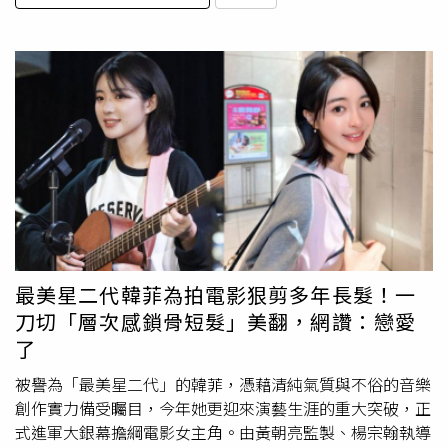
最美星二代韓菲為拍電影狠剪多年長髮！一
刀切「層次感鎖骨短髮」美翻，網讚：戀愛
了
被譽為「最美星二代」的韓菲，憑藉清純氣質與不俗的音樂
創作實力備受矚目，今年她更迎來演藝生涯的重大突破，正
式進軍大銀幕擔綱電影女主角。由黃朝亮監製、楊宗翰執導