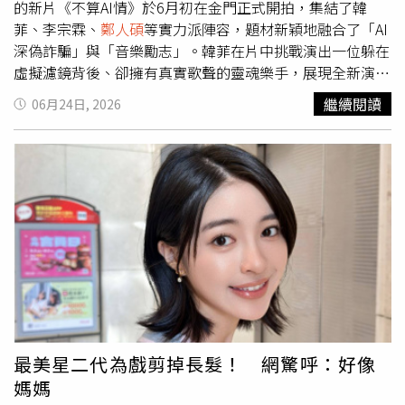
的新片《不算AI情》於6月初在金門正式開拍，集結了韓
菲、李宗霖、
鄭人碩
等實力派陣容，題材新穎地融合了「AI
深偽詐騙」與「音樂勵志」。韓菲在片中挑戰演出一位躲在
虛擬濾鏡背後、卻擁有真實歌聲的靈魂樂手，展現全新演技
面向。為角色勇敢改變！睽違多年挑戰短髮造型，韓菲把剪
繼續閱讀
06月24日, 2026
髮當成入戲第一步談到這次接演《不算AI情》最大的改變，
韓菲透露在接演時就被告知需要剪短頭髮。自長大後便再也
沒有留過這麼短髮型的她，坦言當時完全沒有猶豫，反而充
滿期待地表示：「我感覺剪頭髮是我成為這個角色的第一
步。」真正剪完頭髮後，她甚至比想像中更喜歡這個新造
型，不僅收到許多朋友一致好評，社群平台上的粉絲也熱烈
回應，稱讚短髮十分適合她，看起來更加有活力且俐落，更
有不少網友笑說剪完越來越像媽媽。面對滿滿的正面回饋，
韓菲笑說這讓自己對造型轉變更有信心，也很開心大家願意
接受她不同以往的一面。（圖／取自 hahahanfi_0120 IG）
髮型重點解析：隨性微外翹✕輕盈法式瀏海，打造空氣感初
戀短髮可以看到韓菲這次的全新短髮極具層次感，長度剛好
最美星二代為戲剪掉長髮！ 網驚呼：好像
落在時髦的鎖骨與肩膀之間，完美修飾了頸部與下巴線條，
媽媽
隨性外翹線條髮尾摒棄了傳統學生頭的呆板內彎，而是採用