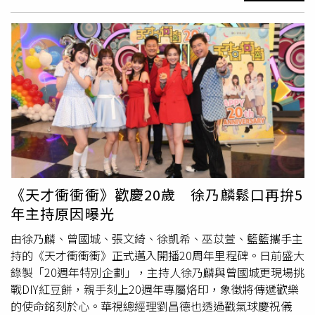
中心海音館震撼登場。
演員高捷則以《角頭》中的「北館精神」力挺後輩。他表
示：「小剛的事就是我北館的事。我們北館的精神，該被關
就被關，但他是無心之過啦。」吳震亞（左起）、黃尚禾、
高捷、王識賢、荒山亮、黃騰浩、白吉勝、唐振剛，一同出
席演唱會記者會。（圖／曼尼娛樂提供）《角頭》IP邁入12
周年，今年暑假將推出大型沉浸式音樂活動《角頭唱演會－
情義到高雄》，8月22日於高雄流行音樂中心登場。活動將
結合電影經典場景、原創歌曲現場演唱，以及多位演員同台
互動，打造兼具戲劇張力與演唱會規格的熱血盛典。本次卡
司陣容堅強，由王識賢與荒山亮兩位金曲歌王擔任主唱，並
集結王陽明、張懷秋、黃騰浩、
鄭人碩
、施名帥、張再興、
黃尚禾、黃鐙輝等人共同演出，門票將於5月29日全面開
《天才衝衝衝》歡慶20歲 徐乃麟鬆口再拚5
賣。
年主持原因曝光
由徐乃麟、曾國城、張文綺、徐凱希、巫苡萱、籃籃攜手主
持的《天才衝衝衝》正式邁入開播20周年里程碑。日前盛大
錄製「20週年特別企劃」，主持人徐乃麟與曾國城更現場挑
戰DIY紅豆餅，親手刻上20週年專屬烙印，象徵將傳遞歡樂
的使命銘刻於心。華視總經理劉昌德也透過戳氣球慶祝儀