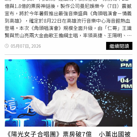
滿的安全感，有時甚至不用多說，他們就能懂。」談及對未
億與1.8億的票房神話後，製作公司曼尼娛樂今（7日）震撼
來的期許，籃籃與巫苡萱不約而同表示，會持續努力增進英
宣布，將於今年暑假推出最強音樂盛典《角頭唱演會－情義
文實力，期盼在英文單元中能有突飛猛進的表現；徐凱希則
到高雄》，確定於8月22日在高雄流行音樂中心海音館熱血
許下宏願，希望主持「六人組」能展現絕佳默契，早日攜手
登場。本次《角頭唱演會》規模全面升級，由「仁哥」王識
摘下金鐘獎。本次「20周年特別企劃」星光熠熠，特別邀請
賢與荒山亮兩大金曲歌王擔綱主唱，率領高捷、王陽明、張
富邦啦啦隊Fubon Angels隊員檸檬、秀秀子、韓籍隊員李
懷秋、黃騰浩、
鄭人碩
、施名帥、張再興、唐振剛、黃尚
繼續閱讀
05月07日, 2026
雅英、南珉貞、李晧禎帶來熱情開場，來賓陣容更包含鍾欣
禾、吳震亞、白吉勝、黃鐙輝、陳萬號、吳長愷等豪華陣容
凌、
鄭人碩
、黃尚禾、潘若迪、馬力歐、李懿、張立東、林
同台演出。不僅重現電影經典歌曲，更結合「沉浸式真人現
襄等藝人共襄盛舉。
場演出」，讓粉絲親身感受江湖兄弟的義氣與柔情。2024
年台北場票券秒殺、座無虛席，在南部粉絲敲碗兩年後，曼
尼娛樂終於宣告南下。監製張威縯感性表示：「謝謝粉絲的
陪伴，這次我們準備了更多驚喜與近距離互動遊戲，絕對要
給粉絲最好的體驗。」除了震撼的視聽享受，現場還將打造
專屬「角頭主題市集」，讓海音館化身最具台味美學的潮流
聖地。王識賢今（7日）帶著「角頭大軍」，高捷、王陽
明、張懷秋、黃騰浩、施名帥、唐振剛、黃尚禾、吳震亞、
陳萬號、吳長愷一起曝光帥氣短影音，正式宣佈《角頭唱演
會》將落地高雄，還在社群寫下「將有震撼消息於5月14
《陽光女子合唱團》票房破7億 小薰出國被