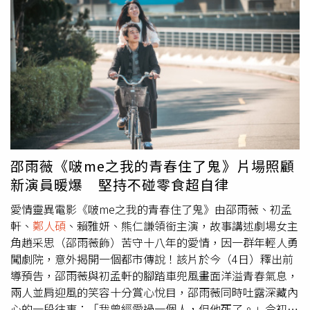
表希望與溫度，比起營造恐懼氛圍，電影更著重角色之間的
疑因在同間診所治療也捲入風波。稍早小薰經紀人回應表
情誼與羈絆；演員們也以不同方式詮釋「鬼嚇人」的戲份，
示，小薰的個人醫療與財務事宜已妥善處理完成，所有相關
陳昱廷笑說：「因為有喜劇元素，我特別去收集網路上被嚇
款項均已結清完畢，並強調​未來小薰仍會專注於工作與自我
到的影片，私底下我也會去嚇嚇別人，觀察別人受驚嚇的樣
提升，努力用作品說話。據悉，日前在媒體詢問小薰經紀人
子。」顏廷儒是靠環境入戲，「美術太厲害，整個環境真的
回應後，小薰急忙轉帳給診所，隨後於今日凌晨1點發了一
蠻可怕，幸好旁邊都是人，如果是我自己一個人的話，一定
篇感謝診所的文章，寫道「​我一直都覺得，投資在自己身上
不敢待在現場！」安俊朋則笑談：「我本來超怕鬼片，硬逼
永遠不會錯。所以​這一年給自己準備了一份大禮，就是把我
自己看一些片段，幾乎是遮著眼睛看完的，也算是人生挑
的笑容做了個升級。​過程當然需要時間和耐心，但看到現在
戰！」李雪是把演出重心放在「五人幫」的感情：「雖然是
成果，真的覺得非常值得！​真的謝謝細心又專業的醫生，幫
鬼片，但故事真的在講劇團怎麼合力完成一齣戲，所以沒有
我完成了這個心願。」 在 Instagram 查看這則貼文 從
邵雨薇《啵me之我的青春住了鬼》片場照顧
特別練『怕鬼』，但還是有去拜虎爺保平安！」電影《啵
Instagram 分享的貼文
新演員暖爆 堅持不碰零食超自律
me之我的青春住了鬼》由風暴國際股份有限公司出品，蔡
意欽監製、陳大璞執導，電影透過青春、鬼魅與劇場元素交
愛情靈異電影《啵me之我的青春住了鬼》由邵雨薇、初孟
織出一段遺憾與救贖的愛戀，將於2026年1月23日全台上
軒、
鄭人碩
、賴雅妍、熊仁謙領銜主演，故事講述劇場女主
映。
角趙采思（邵雨薇飾）苦守十八年的愛情，因一群年輕人勇
闖劇院，意外揭開一個都市傳說！該片於今（4日）釋出前
導預告，邵雨薇與初孟軒的腳踏車兜風畫面洋溢青春氣息，
兩人並肩迎風的笑容十分賞心悅目，邵雨薇同時吐露深藏內
心的一段往事：「我曾經愛過一個人，但他死了。」令初孟