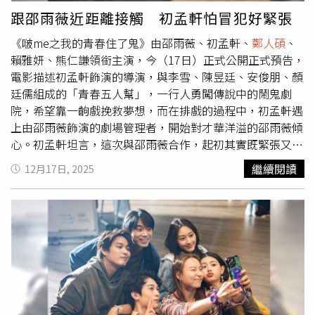
在一起，每天單純上下班，認識了很多澎湖的朋友，大家的
跟邵雨薇近距離接觸 初孟軒怕冒犯好緊張
感情在這四個月變得就像一家人一樣，絕對有依依不捨的感
《啵me之我的青春住了鬼》由邵雨薇、初孟軒、
鄭人碩
、
覺。」他在現場有空也會幫大家拍花絮，被封宣傳花絮組總
賴雅妍、熊仁謙領銜主演，今（17日）正式公開正式預告，
監。安心亞收獲很多，交了很多朋友，她念念不忘澎湖的帶
電影描述初孟軒飾演的導演，與李雪、陳昱廷、安俊朋、顏
殼烤牡蠣，「我天天點外賣，超鮮甜，大家去澎湖一定要
廷儒組成的「青春五人幫」，一行人勇闖傳說中的鬧鬼劇
吃。」鍾欣凌也喜歡澎湖，喜歡到她想要買房子在澎湖養
院，希望靠一齣戲挽救夢想，而在排戲的過程中，初孟軒遇
老，「我好喜歡戲裡的海邊小屋，我坐在裡面往外看是一望
上由邵雨薇飾演的劇場管理者，開始對才華洋溢的邵雨薇傾
無際的海，那個場景殺青時，我還去海邊看了一下，這就是
心。初孟軒坦言，這次與邵雨薇合作，起初其實既緊張又小
我喜歡的生活。」澎湖也是信接拍的原因之一，因為他很喜
心，直到邵雨薇私下對他說了一句話：「要學會勇敢。」初
歡陽光，殺青時他也提到，「拍戲會上癮，大家風吹日曬雨
繼續閱讀
12月17日, 2025
孟軒談到這次與邵雨薇合作，有許多近距離對戲，一開始很
淋，開始回想時感情就出來，這就是拍戲迷人的地方。」
小心翼翼，他認為只要涉及表演上有肢體接觸，都需要反覆
《藍調時光》是前職棒球星郭泓志第一部電視影集，他特別
確認與討論，「會擔心可以做到什麼程度，也希望不要冒
感謝
鄭人碩
、周渝民、鍾欣凌的照顧，讓他可以很快融入角
犯。」這是對表演和對手戲演員的基本尊重。他在戲外也和
色中。
鄭人碩
在戲中跟郭泓志是歡喜冤家，戲裡戲外都建立
邵雨薇聊天拉近距離，兩人談起表演時的感受，邵雨薇和他
不錯默契，殺青覺得很不捨。劇中郭泓志、
鄭人碩
是單親爸
分享：「你要學會勇敢，有想到什麼就勇敢去做，不要顧這
爸，飾演兩人小孩的邱以太、詹子萱覺得拍戲時間過很快，
麼多。」這句話讓他印象深刻，也讓他在後續的演出中，逐
詹子萱殺青後想去染頭髮，邱以太要去打籃球，之前怕受傷
漸放下顧慮，更勇敢地投入角色的情感之中，「有什麼想嘗
影響拍戲，他已整整4個月沒碰球了。
試的，我會先講，但心裡比較放心了。」隨著正式預告曝