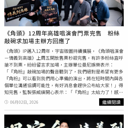
《角頭》唱演會嘉賓之後，就會更大尾了！」準備與角粉一
起嗨翻高雄。而來自高雄的麋先生主唱聖皓，收到邀約後也
感到相當興奮。他表示，自己過去就認識不少參與《角頭》
的演員朋友，沒想到有機會在同一個舞台合作，「感覺像是
一場大型同樂會，非常期待和大家見面」，讓歌迷相當期待
《角頭》12周年高雄唱演會門票完售 粉絲
這次跨界合作會激盪出什麼火花。《角頭唱演會－情義到高
敲碗求加場主辦方回應了
雄》驚喜宣布加場。（圖／曼尼娛樂提供）
《角頭》IP邁入12周年，宇宙版圖持續擴展，《角頭唱演會
－情義到高雄》上周五開放售票秒殺完售，有許多粉絲直呼
搶不到票，紛紛留言求加場，主辦單位曼尼娛樂表示：
「『角粉』敲碗加場的聲音聽到了，我們絕對是希望有更多
『角粉』可以看到我們用心準備的演出，將在短時間內與各
個單位溝通協調可能性，有好消息會趕快公布給大家！」得
知完售，監製張威縯開心表示：「『角粉』太給力了！感
謝！再感謝！」王識賢非常開心，感謝所有「角粉」一路以
繼續閱讀
06月02日, 2026
來的支持與陪伴，「每次有活動時，大家總是熱情參與，對
我們而言真的像一家人一樣。」高捷特別感謝粉絲的支持，
「第一場的秒殺對我們來講真的是一個很大的動力，藉這個
機會可以回饋給南部的觀衆，也是我們整個《角頭》家族共