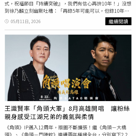
式，祝福節目『持續突破』，我們有信心再拚10年！」沒想
到徐乃麟立刻幽默吐槽：「再錄5年可能可以，但錄10年的
話，我可能要拄拐杖了！」惹得全場哄堂大笑。《天才衝衝
繼續閱讀
05月11日, 2026
衝》自2006年5月12日開播至今，20年間屢次獲得金鐘獎肯
定，曾榮獲「綜藝節目主持人獎」及「益智及實境節目獎」
等殊榮。被問及陪伴觀眾走過20年的心路歷程，徐乃麟憶起
多年前搖滾教父伍佰& China Blue、金曲歌王陳奕迅、亞洲
天后蔡依林、天團五月天、金馬影帝阮經天等多位重量級嘉
賓青澀上節目的珍貴畫面，讓他不禁感嘆時光飛逝。除了誠
摯感謝20年來每位參與過的藝人嘉賓，他也感懷地說：「這
個攝影棚帶給我們無數歡笑與財富，雖然過程難免有幾次
『擦槍走火』，但《天才衝衝衝》始終是我演藝生涯中最深
愛的節目。」《天才衝衝衝》日前盛大錄製20周年特別企
劃。（圖／華視提供）主持人曾國城也分享，「這裡的喜怒
哀樂都是最真實的情感交流。在節目中會看到形形色色的嘉
王識賢率「角頭大軍」8月高雄開唱 讓粉絲
賓，有的外表亮麗又聰明，有的卻能笨出一種氣質與魅
親身感受江湖兄弟的義氣與柔情
力。」他更幽默喊話，希望能與夥伴們繼續衝下去，「但等
《天才衝衝衝》變成《天才喘喘喘》，可就傷腦筋了！」張
《角頭》IP邁入12周年，版圖不斷擴張！繼《角頭－大橋
文綺則表示能與前輩們合作是莫大的榮幸：「他們給予我滿
頭》、《角頭－鬥陣欸》連續兩年橫掃全台，分別寫下2.2