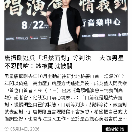
同的喜悅！看到第一天售票的速度，就看出了大家對《角
頭》的熱情，我們會更賣力的演出，與觀眾一起把這次的唱
演會熱鬧起來！」黃騰浩開心表示：「秒殺太屌了，謝謝
『角粉』們的支持，到時候見！」上周五唱演會門票開賣
時，高捷、張懷秋也坐在電腦前親自參與搶票。第一次搶票
的高捷、張懷秋，一張票也沒搶到，張懷秋不敢置信，「真
的是秒殺！搶到票的觀眾都是神手！」高捷開玩笑說：「下
次要出動整個北館搶票了！」《角頭唱演會－情義到高雄》
唐振剛逃兵「坦然面對」等判決 大咖男星
卡司陣容強大，由《角頭》系列「仁哥」一角深植人心的王
不忍開嗆：該被關就被關
識賢與荒山亮兩大金曲歌王擔任主唱，目前確定登場演出的
《角頭》演員班底包括高捷、王陽明、張懷秋、黃騰浩、
鄭
男星唐振剛去年10月主動前往新北地檢署自首，坦承2012
人碩
、施名帥、張再興、唐振剛、黃尚禾、吳震亞、白吉
年間以偽造「高血壓」病歷方式逃避兵役，成為藝人閃兵案
勝、黃鐙輝、陳萬號、吳長愷，將用最震撼的舞台、最深情
中首位自首者。今（14日）出席《角頭唱演會－情義到高
的歌聲，承載這12年的情與義，帶著全台的氣勢，在高雄流
雄》記者會，他談及目前心境表示：「目前就是坦然去面
行音樂中心再次集結。《角頭唱演會－情義到高雄》集結
對，慢慢調整自己的狀態，目前等判決，靜靜等待，該面對
《角頭》全明星陣容演出，以沈浸式體驗融合電影經典真人
就去面對。」唐振剛直言現階段不會多想，希望把自己的狀
現場演出、原創電影歌曲LIVE演唱，加入更多演員與粉絲近
態調整好，也會專注投入工作。至於是否擔心演唱會前臨時
距離互動的驚喜節目，將在8月22日星期六於高雄流行音樂
收到開庭通知，他則以平常心看待。而一同出席活動的資深
繼續閱讀
05月14日, 2026