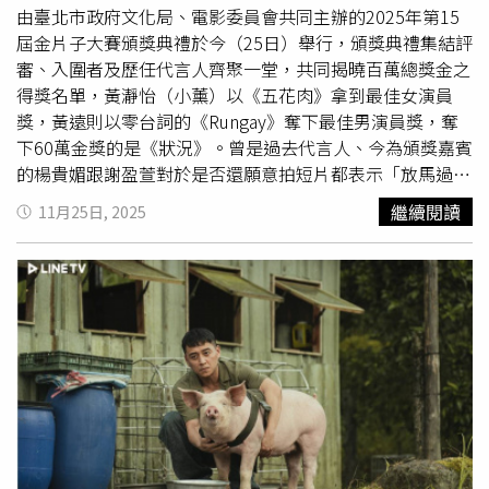
兩人一起苦思劇本。（圖／風暴國際提供）《啵me之我的
由臺北市政府文化局、電影委員會共同主辦的2025年第15
青春住了鬼》故事橫跨兩代，以劇場為靈魂的容器，交織人
屆金片子大賽頒獎典禮於今（25日）舉行，頒獎典禮集結評
鬼戀、親情糾葛與創作執念，將青春未竟的遺憾幻化為愛的
審、入圍者及歷任代言人齊聚一堂，共同揭曉百萬總獎金之
延續，並以「真愛如鬼，耳聞卻不曾見」作為主題標語，點
得獎名單，黃瀞怡（小薰）以《五花肉》拿到最佳女演員
出片中愛情的宿命感。《啵me之我的青春住了鬼》將於
獎，黃遠則以零台詞的《Rungay》奪下最佳男演員獎，奪
2026年1月23日全台上映。
下60萬金獎的是《狀況》。曾是過去代言人、今為頒獎嘉賓
的楊貴媚跟謝盈萱對於是否還願意拍短片都表示「放馬過
來」，而林予晞更搞笑說：「我名字裡沒有貴，我不貴
繼續閱讀
11月25日, 2025
的！」今年為金片子大賽15周年，影委會特別邀請歷屆代言
人楊貴媚、李康生、謝盈萱、温貞菱、林予晞等知名影人來
頒獎，其中林予晞除了是昔日代言人外，也是本屆的評審，
她與評審團成員陳哲藝、楊雅喆、黃信堯、解孟儒、黃婕
妤、曾威量頒發獎項。影委會饒紫娟總監感性分享：「今天
在走廊上看到從活動舉辦以來的照片，我們自2011年開
始，獎金從10萬元起家，一路走來許多不容易，非常謝謝支
持影委會的所有單位以及同仁。雖然辛苦，卻成就了無數夢
想的啟程，這是我們最大的欣慰。」金片子大賽歷屆代言人
林予晞（左起）、温貞菱、李康生、楊貴媚與謝盈萱。（圖
／侯世駿攝）本屆最佳男演員獎由《Rungay》的零台詞的