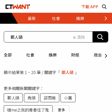
跳至主要內容區塊
下載 APP
最新
社會
娛樂
財經
⊗ 清除
全部
社會
娛樂
財經
政治
顯示結果第 1 ~ 20 筆 / 關鍵字「
鄭人碩
」
更多相關新聞關鍵字：
鄭人碩
角頭
邵雨薇
小薰
啵me之我的青春住了鬼
更多