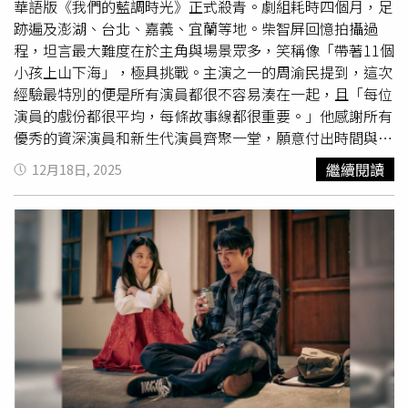
自嘲完全沒有美術細胞，卻要甩著長髮演出內心細膩的畫家
華語版《我們的藍調時光》正式殺青。劇組耗時四個月，足
角色，拍攝空檔吃飯時還要一邊把頭髮撩開，忍不住嘆氣直
跡遍及澎湖、台北、嘉義、宜蘭等地。柴智屏回憶拍攝過
呼：「這輩子絕對不會再留長頭髮，真的太麻煩了！」賴雅
程，坦言最大難度在於主角與場景眾多，笑稱像「帶著11個
妍談到和
鄭人碩
首度合作，她原以為兩人在片中是「夫妻關
小孩上山下海」，極具挑戰。主演之一的周渝民提到，這次
係」，會有大量對手戲，沒想到拍攝期間更多的是「對眼
經驗最特別的便是所有演員都很不容易湊在一起，且「每位
戲」，一見面就要詮釋一對相隔多年未見的怨偶，全憑眼神
演員的戲份都很平均，每條故事線都很重要。」他感謝所有
交流傳遞情感，她也形容私底下的
鄭人碩
喜感十足，「碩哥
優秀的資深演員和新生代演員齊聚一堂，願意付出時間與心
有一種幽默感，節奏很奇妙，但讓人會忍不住笑出來！」她
力，共同創造出超越劇本的精彩表演，因此他想謝謝所有
繼續閱讀
12月18日, 2025
希望未來有機會看到
鄭人碩
挑戰真正的大喜劇，「不要再只
人，更要謝謝自己，「我覺得有一些堅持不是每個人都可以
演沉默或耍帥的角色了，他其實超有戲。」
鄭人碩
片中成為
做到，我很慶幸我有堅持我想堅持的。」張鈞甯在劇裡飾演
留著長髮的憂鬱畫家。（圖／風暴國際股份有限公司）
患有憂鬱症的媽媽，心情一直很blue，是她拍過哭戲最多的
一部，戲外她除演員身分，還斜槓經紀人、戲劇監製等，過
去從不喊累的她開始覺得有點累，在11月底連續5天搭飛機
趕行程，讓她自嘲「感覺自己像空姊，不是演員」，也讓她
瘦到體重剩46公斤，上鏡被嫌太瘦，只好睡前喝水來水腫增
胖。《我們的藍調時光》最後殺青的周渝民(前排左起)、張
鈞甯、陸弈靜、鍾欣凌、總製作人柴智屏、導演林子平、信
與工作人員合照留念。（圖／米神國際）王柏傑殺青之際，
心情有點複雜：「多謝劇組的照顧，尤其在澎湖拍攝時都住