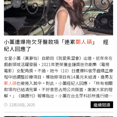
「我必須先學會一首歌正確的唱法，接著再把它轉換成難
家人看出我撐不下去，先伸出援手，我真的很感激。」初孟
聽，這其實也需要練習！」意外成為一大演技挑戰。《啵
軒飾演劇團導演，希望能帶領團員一起找到生路。（圖／風
Me之我的青春住了鬼》加碼驚喜揭曉，電影主題曲〈等不
暴國際提供）其他演員也分享追夢路上的跌撞與堅持，被稱
到的等〉由占星專家、被譽為「國師」的唐綺陽首度獻聲演
為「台版今田美櫻」的陳昱廷說：「演員最難的是經濟不
唱，溫柔而直擊人心的歌聲，為電影增添靈魂層次。《啵
穩，我當過冰淇淋店、服飾店員，也曾在運動用品店工作，
Me之我的青春住了鬼》將於2026年1月23日全台上映。
就是為了讓自己能繼續表演。」以 BL 劇累積人氣的安俊朋
則透露：「我也有完全沒收入的時候，只能打工、朋友約都
小薰遭爆拖欠牙醫款項「連累
鄭人碩
」 經
不敢去，只能撐著。」李雪則以樂觀面對一切，不只會擺攤
紀人回應了
賣手工小物：「我本身是舞蹈老師，身體閒不下來，所以不
用擔心沒工作！」《啵me之我的青春住了鬼》共患難的
女星小薰（黃瀞怡）自節目《我愛黑澀會》出道，近年來在
「青春五人幫」，戲外也迅速培養出深厚情誼，初孟軒開心
戲劇領域活躍發展，2021年更榮獲金鐘獎迷你劇集（電視
表示：「這次最大收穫就是認識這群夥伴，能一起學習、成
電影）女配角獎。不過，她今（10）日遭爆料做牙齒矯正療
長、玩耍，真的很幸福。」李雪也說：「雖然第一次合作，
程中途調整診療項目，導致原項目有14萬元未結清，連男友
但感覺像大學同學，休假還會相約打麻將，等於多了四位很
鄭人碩
也被捲入其中。對此，小薰經紀人回應，「所有相關
棒的朋友。」安俊朋補充：「我們真的在哪裡都玩得起來，
款項均已結清完畢，不好意思占用公共版面，謝謝大家的理
甚至在樓上空地玩鬼抓人，完全像認識很久的朋友。」安俊
解。」《鏡週刊》報導指出，小薰在台北牙科診所進行總價
朋（前）和顏廷儒在鬧鬼劇院遭遇不可思議的現象。（圖／
28萬元的隱適美矯正療程，但療程進行中途變更療程，改作
繼續閱讀
12月10日, 2025
風暴國際提供）而這次《啵me之我的青春住了鬼》的海報
牙齒美白貼片。雖然美白貼片款項已付清，但傳出隱適美款
以湖水藍與琥珀橙為主色調，藍色象徵回憶與遺憾，橙色代
項經過5折優惠後，長達2年仍有14萬元未繳，甚至
鄭人碩