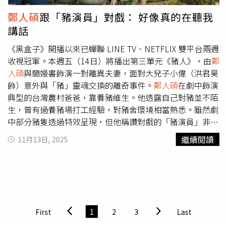
黃遠拿下，他分享「Rungay」在太魯閣族語中是「猴子」
鄭人碩
跟「豬演員」對戲： 好像真的在聽我
的意思，拍攝過程多在山上或鄉間進行。由於他熱愛野營，
講話
在山上的各種狀況幾乎都能輕鬆應對。他笑說：「爸爸（黃
仲崑）從小就把我放養，我很喜歡大自然，片中的情節很多
《黑盒子》開播以來已蟬聯 LINE TV、NETFLIX 雙平台兩週
都是我的生活，其實我在前幾天也看了一下其他作品，每個
收視冠軍。本週五（14日）將播出第三單元《豬人》，由
鄭
入圍者的表演都非常精彩。」最佳女演員獎是由演出《五花
人碩
與簡嫚書飾演一對離異夫妻，面對大兒子小偉（洪君昊
肉》的獲得小薰，她表示：「我很謝謝你們可以理解女主角
飾）意外與「豬」靈魂交換的離奇事件。
鄭人碩
在劇中飾演
的脆弱以及與力量，這個獎再次讓我告訴自己，只要用心
典型的台灣農村爸爸，靠養豬維生。他透露自己對豬並不陌
演，就會被看見。我要用我的泰魯閣族語跟大家說：『這分
生，曾有過養豬場打工經驗，對豬舍環境相當熟悉。雖然劇
榮耀歸於上帝』！」小薰也透露平常不太稱讚人的男友
鄭人
中部分豬隻透過特效呈現，但他稱讚對戲的「豬演員」非常
碩
有傳訊息跟她說：「恭喜，很棒！」李康生開玩笑說不想
敬業，「有些豬真的很敬業，都不會亂動，還會抬頭看我，
繼續閱讀
11月13日, 2025
拍短片，因為怕自己被拍壞。（圖／侯世駿攝）楊貴媚、謝
好像真的在聽我講話，我們彼此都很尊重對方，他們是很棒
盈萱攜手頒發最大獎「金片子金獎」與獎金新台幣 60 萬元
的對手。」《豬人》洪君昊（右）與豬靈魂交換後把家裡弄
給《狀況》。主持人楊達敬問兩位已貴為金馬影后，是否還
得一團糟。（圖／LINE TV提供）劇中爸爸有愛說不出口，
願意拍短片，楊貴媚大方喊話：「放馬過來！」謝盈萱則拿
同是單親爸爸的
鄭人碩
與角色相反，「我就把對戲外兒子的
起麥克風大聲表示：「當然！」楊貴媚也補充：「當年我當
那份溺愛再收回一點，因為劇中的爸爸，其實很愛孩子，只
代言人時，一切都很拮据，能夠走到現在已是國際化，能與
是用錯方式。」為了呈現戲中父子間的距離感，
鄭人碩
戲外
First
1
2
3
Last
年輕的創作者一起努力是我們的榮幸，也是我們這一代的演
也刻意克制與洪君昊的互動，「君昊是很聰明又活潑的孩