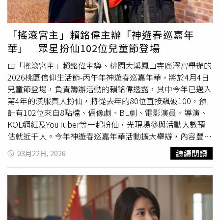
打掃」，更爆料男友最愛逛的地方是菜市場，「家裡煮飯、
洗衣等事情都是他做，我就負責吃就好」。被問到婚事進
度，小薰首度鬆口：「殺豬都殺完了。」她解釋這是原住民
「搖滾宮主」賴銘偉主辦「神遊春巡嘉年
的重要儀式，也象徵關係進入下一階段，不過她也坦言對婚
華」 眾星扮仙102位兒童節登場
禮其實有些害怕，「結婚是兩個家族的事，要顧很多細節，
而且我演藝圈朋友很多，很怕被灌醉。」至於是否「先有後
由「搖滾宮主」賴銘偉主導、桃園大溪鳳山寺廣澤宮舉辦的
婚」，她則坦言困難度高，「演藝圈作息不正常，我又手腳
2026桃園信仰生活節-丙午年神遊春巡嘉年華，將於4月4日
冰冷，很擔心不好懷孕」，37歲的她也說目前也沒有凍卵計
兒童節登場，負責籌辦活動的賴銘偉透露，其中今年已邁入
畫，「如果神要給，就給我」。此外，小薰也透露今年還有
第4年的漢服真人扮仙，將從去年的80位直接飆破100，預
《丟包阿公到我家》、《怎麼可能我家的祖先是你家的鬼》
計有102位來自8點檔、偶像劇、BL劇、電影演員、導演、
兩部電影即將上映，但檔期尚未確定。
KOL網紅及YouTuber等一起扮仙，光現場參與活動人數預
估就近千人。今年神遊春巡嘉年華活動擴大舉辦，內容豐富
多元，除了由上百位眾星身著漢服扮仙結合傳統藝陣巡境，
繼續閱讀
03月22日, 2026
感受眾神穿越千年降凡賜福的實境體驗，當天適逢兒童節，
廣澤宮也將與草爺、柯大堡一起在瑞發里集會所舉辦「神行
盃廣澤宮B-Max四驅車挑戰賽」，一起童心同行。上周賴銘
偉才以特別來賓身分出席郎祖筠擔任團長的春河劇團音樂劇
《老闆～來碗陽春麵！》記者會，同場的主演郎祖筠、黃浩
詠也是這次真人扮仙的明星陣容成員，其中郎祖筠更已是連