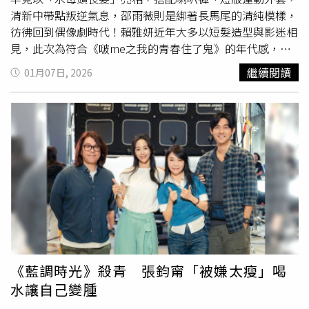
也勇敢為自己發聲。」即使因此成為別人眼中的討厭鬼，她
形式的生命都有其痛苦與執念，進而傳遞佛教中慈悲的精
清新中帶點叛逆氣息，邵雨薇則是綁著長馬尾的清純模樣，
仍覺得那是一種痛快、無掛念的狀態，與角色某種程度上形
神。談到印象深刻的戲份，熊仁謙感性表示，一場送走亡靈
彷彿回到偶像劇時代！賴雅妍近年大多以短髮造型與影迷相
成耐人尋味的呼應。邵雨薇每天花3至4小時化上特殊妝扮演
的戲讓他深受觸動。他觀察到現代人常因壓抑而無法好好告
見，此次為符合《啵me之我的青春住了鬼》的年代感，特
「惡鬼」。（圖／風暴國際提供）
別，但在那種生死交關的當下，最真實的情感爆發反而是一
別接上假長髮，「有點像這幾年又流行回來的『公主
繼續閱讀
01月07日, 2026
種救贖。他更進一步延伸佛法哲思，認為劇中的鬼之所以產
切』。」該場戲雖然篇幅不長，卻讓賴雅妍印象深刻，她笑
生影響，源於強烈的糾葛與執念，但其實「人有時比鬼更可
說，自己其實一開始對這個造型有點沒信心，「我還一直問
怕」，因為人常把自己困在愛恨不敢言的情緒夾縫中，他強
大家『真的好看嗎？』結果所有人都說充滿校園青春感，我
調：「佛教重視的不是外在的鬼，而是我們內在那個有執念
才慢慢放心。」她和邵雨薇在戲外忍不住討論起彼此的復古
的心，學會覺察並放下，才是最重要的。」電影《啵me之
髮型，因為賴雅妍的假髮太像楊丞琳當年的「水母頭」，眾
我的青春住了鬼》 1月23日全台上映。
人也打趣合唱〈曖昧〉，現場氣氛超歡樂。賴雅妍透露，與
邵雨薇演出青春時期的對手戲時，兩人在現場必須「少女模
式全開」，邊討論邊笑個不停，卻也因為邵雨薇天生偏細、
偏甜的「少女音」，讓自己一度壓力山大，「我們要一直假
裝自己是二十歲，講一些很白痴的話，真的很想原地消
失。」《啵me之我的青春住了鬼》賴雅妍（右）和邵雨薇
兩人演回年少時期絲毫不違和。（圖／風暴國際股份有限公
《藍調時光》殺青 張鈞甯「被嫌太瘦」喝
司）除了賴雅妍和邵雨薇的少女系演出，
鄭人碩
在片中則以
水讓自己變腫
「頹廢蘑菇頭」登場，造型一曝光就讓劇組笑聲不斷，他則