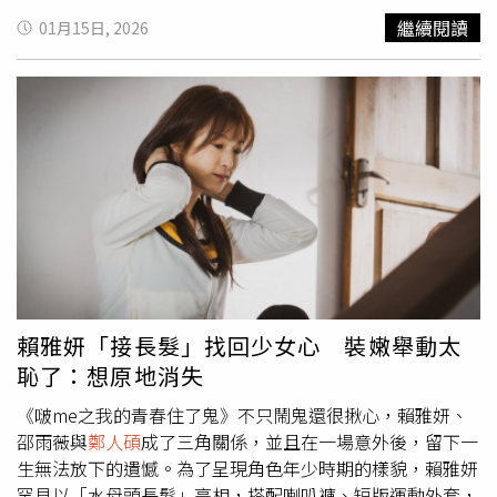
與表現上，她選擇讓惡鬼成為某一種慾望的化身，表演時得
說『等太久了，我要進去施個法』，然後就在裡面唸咒，後
繼續閱讀
01月15日, 2026
以毫無保留、淋漓盡致地釋放情緒，讓她直呼：「演起來非
來拍攝真的一切順利，讓我們全場又驚又喜！」即便身為專
常過癮。」邵雨薇透過各種「靈動現象」嚇走前來參觀劇場
業禪師，熊仁謙在片場卻是個不折不扣的「演藝圈新鮮
的遊客。（圖／風暴國際提供）為了呈現惡鬼狀態，邵雨薇
人」，賴雅妍爆料，熊仁謙常帶著「幼幼班」的好奇心問：
透露，每次惡鬼妝都需要三到三個半小時完成，從臉部特
「為什麼同樣的戲要演這麼多次？」而在演員們詢問擔心自
化、頭髮到造型細節都極為繁複，甚至眉毛要先封起來再重
己是否「被（鬼）跟」時，他會立刻拿起法器，突然閉眼且
新塑形，眼妝看似一片黑，其實暗藏紅色層次與細節變化，
微露眼白看似在感應事物，接著安撫對方：「妳很乾淨，這
就連手部都上妝，她認為真正辛苦的是替身老師，連續四天
段期間陽氣很旺，不用擔心！」熊仁謙的眼白在片場裡簡直
都得完整上妝，「也讓我更佩服特化團隊對細節的堅持。」
比法器更有威力，不僅能驅散演員心中的疑神疑鬼，還能一
而拍攝惡鬼戲的兩天期間，她自己化完特殊妝就一整天不喝
秒把恐怖片氛圍變回青春喜劇。熊仁謙（中）在《啵me之
水，深怕一去廁所會洗掉手上的化妝、耽擱劇組拍攝時間。
我的青春住了鬼》中最後一場惡鬼現身的重頭戲，扮演重要
談到角色內心，邵雨薇進一步解析，角色「采思」在死前所
角色。（圖／風暴提供）這位讓賴雅妍大讚「太妙」的熊仁
承受的冤、怨與背叛，隨著時間拉長，其實早已像是一位歷
謙，不僅是 YouTube 頻道「禪師不打坐」的人氣創作者，
賴雅妍「接長髮」找回少女心 裝嫩舉動太
經歲月的老靈魂。「那些情緒對她來說，已經是很久以前的
更是長期致力於推廣佛學智慧的學者，此次跨界挑戰大銀
恥了：想原地消失
事了。」她認為，真正讓怨念被放大的，反而是身邊人未能
幕，全因監製好友蔡意欽給他的劇本，熊仁謙透露，傳統電
放下的恐懼與內疚，而采思內心深處，其實早就分化出一個
影對鬼的描寫多偏向負面、恐懼，甚至是被驅趕的對象，但
《啵me之我的青春住了鬼》不只鬧鬼還很揪心，賴雅妍、
早已放下的自己。但當被問到「想當什麼鬼？」邵雨薇竟笑
本片卻用一種「慈悲」的視角看待鬼的存在，他認為這非常
邵雨薇與
鄭人碩
成了三角關係，並且在一場意外後，留下一
答「討厭鬼」，她解釋答案是來自「被討厭的勇氣」的感
符合佛教價值觀，鬼也是有情、會痛苦、有感受的眾生，而
生無法放下的遺憾。為了呈現角色年少時期的樣貌，賴雅妍
受：「能夠忠於自己的心，不怕被討厭，知道自己要什麼，
非單純的邪惡靈體，他希望透過這次演出，讓觀眾理解不同
罕見以「水母頭長髮」亮相，搭配喇叭褲、短版運動外套，