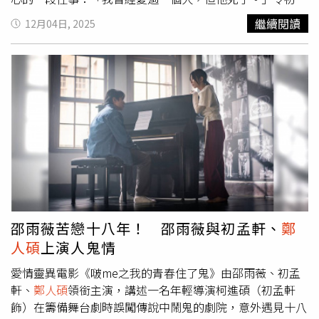
軒心疼不已，決心陪伴邵雨薇找回青春的那段遺憾。只是看
繼續閱讀
12月04日, 2025
似美好的畫面，幕後其實藏著演員的艱辛，邵雨薇與初孟軒
首次對戲，就在三芝白沙灣拍攝談心戲，面對強烈海風兩人
仍得演出溫柔相惜的氛圍，邵雨薇笑說：「那場戲全身貼滿
暖暖包上陣，還要努力微笑不顫抖！」而初孟軒則是苦笑回
憶在基隆劇場相遇那段：「我只要遇到冷空氣就會鼻水狂
流，為了不讓妝花掉還得塞衛生紙止鼻水。」看見鏡頭在拍
自己時都忍不住傻笑，但他也想出禦寒妙招：「每當寒流來
襲，只能靠原地跑步或開合跳讓身體暖起來！」初孟軒
（右）在片中決心陪伴邵雨薇找回一段充滿遺憾的愛戀。
（圖／風暴國際提供）在《啵me之我的青春住了鬼》前導
預告中，由初孟軒、李雪、顏廷儒、陳昱廷、安俊朋組成的
「青春五人幫」，為拯救陷入經濟困境的劇團，決定勇闖鬧
邵雨薇苦戀十八年！ 邵雨薇與初孟軒、
鄭
鬼劇院重啟舞台計畫，卻頻頻遇上怪事，出現疑似群魔亂舞
人碩
上演人鬼情
的畫面，邵雨薇飾演的劇院管理者卻堅稱：「這裡沒有
鬼。」更令眾人起疑心。飾演劇場繼承人的賴雅妍在片中飽
愛情靈異電影《啵me之我的青春住了鬼》由邵雨薇、初孟
受惡夢驚擾。（圖／風暴國際提供）另一方面，飾演劇場繼
軒、
鄭人碩
領銜主演，講述一名年輕導演柯進碩（初孟軒
承人的賴雅妍深夜驚醒、躺在床上睜大雙眼，似乎被惡夢纏
飾）在籌備舞台劇時誤闖傳說中鬧鬼的劇院，意外遇見十八