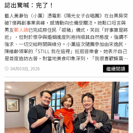
日，在角頭文創官方粉絲頁公布！」監製張威縯感性表示：
認出驚喊：完了！
「謝謝《角頭》粉絲一直以來的支持與陪伴，也謝謝所有演
員都排除萬難參加，這次我們會有更多驚喜帶給大家，一定
藝人黃瀞怡（小薰）憑電影《陽光女子合唱團》在台票房突
給《角頭》粉絲最好的體驗。」王識賢更霸氣喊話：「相約
破7億再創事業高峰，感情動向也備受關注。她鬆口坦言與
8月22日，高雄見！」
男友
鄭人碩
已完成原住民「殺豬」儀式，笑說「好事算是將
近」，但對於懷孕與婚姻進度則抱持順其自然態度，強調不
強求、一切交給時間與緣分。小薰這次隨團參加由宋逸民、
陳維齡領軍的「STILL 我在這裡」巡迴音樂會，她表示自己
是首度造訪古晉，對當地美食印象深刻，「我很喜歡蜂窩糕
跟娘惹糕，真的很好吃」，在緊湊行程中也難得放鬆心情。
繼續閱讀
04月03日, 2026
談到近期以《陽光女子合唱團》創下亮眼票房成績，小薰則
顯得相當淡然，「票房這件事其實不是我可以控制的，演員
就是把自己的角色演好」，坦言當初接演時並未預期會有如
此成績，「即便我只是很小的角色，對我來說也很幸運」，
不過也明顯感受到知名度提升，她說：「前陣子去濟州島
玩，本來以為沒人認識我，結果逛街、吃飯都被認出來，想
說完了，以後出門都要打扮一下。」被問是否與男友
鄭人碩
一起出遊？她笑說兩人個性差異極大，「我不想跟他出去
玩，他根本不懂放鬆，是工作狂，平常都在家洗衣、煮飯、