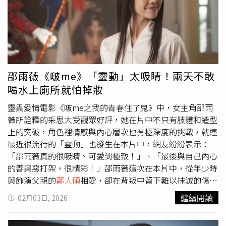
續第3年扮演「西王金母」，首度參與的黃浩詠則是扮「武
財神」。郎祖筠去年在神遊春巡嘉年華活動中扮演西王金
母。（圖／大溪鳳山寺廣澤宮提供）據悉，原本
鄭人碩
今年
也要第3度扮演廣澤尊王，但因臨時有海外工作行程，已改
由其他人扮演。而之前已曝光的卡司還包括陳大天與老婆劉
樸將扮范蠡與西施，而所有卡司、扮哪位神仙都是當事人親
邵雨薇《啵me》「靈動」太吸睛！兩天不敢
自擲筊由神明選角確定。賴銘偉表示「桃園信仰生活節-神
喝水上廁所就怕掉妝
遊春巡嘉年華」不是商業活動，是一年一度、廣澤尊王生日
前夕才看得到的盛典，身為宮主的他坦言舉辦這樣的大型活
靈異愛情電影《啵me之我的青春住了鬼》中，女主角邵雨
動確實要承受不小的壓力，也要扛起籌措經費、整合資源等
薇所詮釋的采思大受觀眾好評，她在片中不只有肢體和造型
責任，去年為了祈願活動平安順利，他斷食長達6天，今年
上的突破，角色裡情感與內心層次也有極深度的挑戰，就連
因為有工作在身，3月31日在高雄藍色狂想音樂餐廳有演唱
最近很流行的「靈動」也發生在本片中，網友紛紛表示：
會，所以會從4月1日開始斷食祈福。而神遊春巡嘉年華活動
「邵雨薇真的很吸睛、可愛到極致！」、「最後與自己內心
4月4日當天上午9點將在八德藝文廣場進行兒童節天幕電院
的善與惡打架，很精彩！」邵雨薇這次在本片中，從年少時
特映《BIG》，中午有小芙尼家族唱跳秀，下午還有即將成
與飾演父親的
鄭人碩
相愛，卻在背叛中留下難以抹滅的傷
真火舞團、鳳鳴齋國樂團、兔子先生 XRway 、震樂堂等精
痕，多年後，命運又讓她遇見對方的兒子進碩（初孟軒
繼續閱讀
02月03日, 2026
彩表演，一起打造搖滾遶境；重頭戲漢服真人扮仙的眾神則
飾），被這個真誠的大男孩深深打動，決心將自己珍藏已久
將於下午4時30分從八德藝文廣場起駕，踩街至大溪鳳山寺
卻未能完成的一齣戲親手傳授出去，這段橫跨兩代、交錯愛