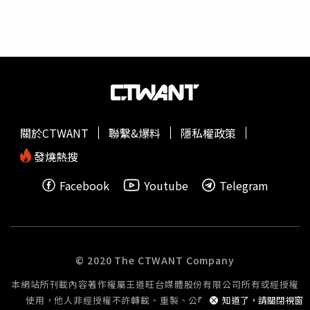
員需要做的傳承。」李康生是第5屆代言人、而温貞菱則是
子，在現場總是有一百萬個為什麼，但如果戲外太親近，那
第8屆，兩人共同頒發獎金新台幣 20 萬元的「金片子銀
份距離感就不會有了。」談及印象深刻的橋段，
鄭人碩
分享
獎」給《Rungay》，李康生說：「我一路看金片子長大，
一場向神明哭求尋回兒子的戲，他帶入自己的人生經歷，
感覺歲月不饒人。」不過被問到是否還願意拍影片，他開玩
「媽媽在我高中時期生病過世、爸爸沒幾年就倒下，當時我
笑直說，「我不想拍短片，怕自己被拍壞，等你們選好優秀
才二十幾歲，覺得這一切對我很不公平，為什麼要承受這樣
的人來拍長片」。」至於眾所矚目的評審團國際競賽首獎，
的事情，我把那個難受放大10倍、20倍，再帶進角色
由《Mercenaire》獲得，導演Pier-Philippe Chevigny得知獲
裡。」《豬人》
鄭人碩
崩潰哭求神明尋回兒子。（圖／
獎感謝評審青睞，對於影片能在加拿大之外的地方上映感到
LINE TV提供）飾演兒子「小偉」的洪君昊，在劇中與豬靈
關於CTWANT
聯繫&爆料
隱私權政策
榮幸。本屆評審陳哲藝評語表示：「影片成功地維繫了劇情
魂交換後，行為舉止變得詭異。年僅 10 歲的他表示，一看
的張力與場景的情感分量，從而深刻捕捉了人物的處境，其
到角色設定就被吸引，為了詮釋「豬」的狀態，他特別觀察
發燒熱搜
帶來的震撼力縈繞心頭，餘韻悠長。」本屆「美亞娛樂觀眾
豬的行為，並上了多堂動作課，從走路姿勢到眼神反應都有
Facebook
Youtube
Telegram
票選獎」，則由《抓耙仔》獲得，本片同時也是「金片子銅
研究，他補充：「我就盡量讓自己變成豬，不能用人類的思
獎」得主。謝盈萱（左）與楊貴媚頒發最大獎給《狀況》。
想去想事情。」《豬人》
鄭人碩
（右）、簡嫚書飾演一對離
（圖／侯世駿攝）
異夫妻，大兒子洪君昊（中）意外與豬交換靈魂。（圖／
LINE TV提供）
© 2020 The CTWANT Company
本網站所刊載內容著作權屬王道旺台媒體股份有限公司所有或經授權
使用，他人非經授權不許轉載、重製、公開播送或公開傳輸。
知道了，請關閉視窗