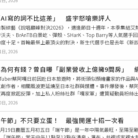
2日, 2026
）。日漫經典《幽遊白書》作者冨樫義博在1998年發表新作品《H
身的賴清德不計一切代價，無所不用其極想要把宜蘭收入囊中，
公司過去銷售的可能多為短年期商品，雖然短期損益表好看，但
、出38本單行本仍未畫到結局，看似
長青
作品實則「休刊傳奇」，6
的，派出司法硬漢吳宗憲來挑戰不公不義的民進黨，吳宗憲不只
速的新契約 CSM 注入，才是長期獲利
長青
的複利密碼。
AI寫的詞不比這差」 盛宇怒嗆樂評人
下休刊193週的最久紀錄，最近一次休刊則到今年6月29日「連載
士候選人，展現公衛的專業。鄭麗文強調，毒油事件爆發迄今，
製綜藝《說唱巔峰對決2026》，適逢節目十週年，本季集結艾熱
女子因捲入醫美同業糾紛，在2025年4月2日以IG私訊呂姓醫
，迄今拿不出辦法，無法讓民眾安心。十二年前頂新問題油事件
沃夫、BrAnTB白景屹、彈殼、SHarK、Top Barry等人
G限動嗆聲，內容包括「記得和你自我介紹本人政府認證的黑道之
的，如今毒油蔓延全台，民進黨政府無法查出真正的原因，如此
度十足。首輪最祭上最頂尖的對決，新生代選手也是去年《新說唱20
、「把你的X師執照放把烈火燒光順便送你進北檢學做人」、「我
民進黨臉皮比城牆還厚，國民黨立委要求道歉，卓內閣依然傲慢
名要PK節目三冠王艾熱。面對挑戰，艾熱幽默回應：「反正我在
認為這些言論觸犯《刑法》第305條的恐嚇危安罪嫌，起訴榮姓
人的機構有查嗎？吳宗憲特別提醒政府快去查，民進黨卻當耳邊
1日, 2026
不住疑惑：「他咋想的？」TopBarry則坦言，輸贏不重要，
照、會找人干擾被害人看診，已屬惡害告知，會造成被害人心生畏
站出來，為了大家的安全與健康，用選票教訓民進黨！對於宜蘭
一下，是一件有趣的事情。」艾熱帶來《我聽聞過你看得見的一切
否構成恐嚇有不同判斷。榮姓女子的委任律師抗辯，漫畫圖片包
定要支持有正義感、有專業素養，永遠把人民放心裡的吳宗憲，
嘎為何有錢？曾自曝「副業營收上億擁9間房」 
身探訪過的新疆「喂喂喂」盲人足球隊，呼應近期足球熱潮，引
意不一樣，這兩句話的中文是每天全力以赴以完成重大艱難的任
相較於對手有上面關愛的眼神與國家機器，國民黨只能靠雙腳一
uTuber蔡阿嘎日前因赴日本旅遊時，將街頭似顏繪畫家的作品
梁源卻評價作品「都是奇數拍，不好傳播」，引來不少Rappe
師，而是針對自己處理事情儘管很困難，仍想堅持下去。判決中
宗憲，打倒賴清德的代理人，延續宜蘭藍色執政，讓正直善良的
重創作者，相關風波更延燒至日本社群與媒體。事件爆發後，蔡
是說唱在不同階段承擔不同的使命。首播最讓人緊張的衝突場面
知名漫畫，這兩句日文中譯的意思是「在一瞬間的勝負中全力以
有國民黨團隊全壘打！吳宗憲表示，地方大小事務他都全力參與
度再度掀起反彈，加上私人粉絲社群「嘎家軍」遭質疑動員粉絲
梁源之間的正面開火。盛宇演出歌曲《人選天選論》後，梁源毫
己的方式活動」，因此並非檢方所稱的恐嚇圖文。引發院檢不同
城市運作需要的財政紀律、法律規定、建設工程、採購、醫療衛
蔡阿嘎的驚人財力也引發討論。29日蔡阿嘎二度拍片公開致歉，
更語出驚人拋出「AI寫的詞不比這差」，一句話讓現場氣氛瞬間
揍敵客，他是資深殺手，登場時衣服上常刺有四字標語如「一日
法、司法都有實務經驗，有國家的完整專業訓練，絕對有能力為
0日, 2026
軍」的質疑，他坦承，「這幾天，因為我的一些言論和後續回應
硬回擊「中文說唱史上前三的Diss我有兩首，這就是水平」，更
蘭有許多地方剩下老人在顧家，長輩「孤單」的問題亟待解決，
表示，希望透過影片親自向受到影響的人說明並致歉。針對最初
歌詞，言語間毫不留情面。雙方你一言我一語、針鋒相對，現場
工作，希望為宜蘭帶來新的生活模式。吳宗憲呼籲大家努力團結把
端午節」不只要立蛋！ 最強開運十招一次看
足之處，「我在比較AI與畫家作品時，對藝術創作、文化背景，
面，首播第一集就上演全季最火爆的對峙戲碼。不只衝突張力十
，讓國民黨重新執政，「自己的國家自己救！」
年6月19日農曆五月初五日「端午節」是一年中陽氣最旺，至陽
慣以較直接、娛樂化的方式表達想法，卻忽略創作者的感受，「
l Out跟以前同是西北嘻哈廠牌「紅花會」的BrAnTB白景屹，雙方正
。「端午節」當天中午11點至13點在湧泉、瀑布、井裡或家裡
蔡阿嘎受妻子「二伯」慫恿，於股市崩跌時投入390萬元買入一