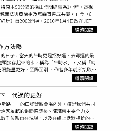
體及AI產業的重要基礎建設。邱建富指出，發
，葫蘆必須要有瓶蓋及瓶口才有效。2026年
端午節正午之時在客廳、神明廳及書房點上檀
將原本90分鐘的播出時間縮減為1小時，電視
提出老人健保補助、
長青
幸福卡升級、生育補
碗盛「午時水」，取一綠色（榕樹、艾草…）樹葉
元或268元加「午時水」及鹽巴少許，煮沸後冷
遺憾無法與亞蘭姐及篤霖哥達成共識。」今（8
老年都能安心生活的環境，實現「彰化富」願
之氣，穩定磁場，抗瘟疫。三、「午時水」淨
「財位」（大門斜對角角落，藏風聚氣的地
自2002開播，2010年1月4日改在JET綜
分析，邱建富坦言，自己評估可分別拿下藍綠陣
榕樹、艾草…）樹葉沾「午時水」，由房子最內部
年加入成為主持人之一。她與何篤霖兩人則已確定
，約需32萬票才能當選縣長，若形成三角督，一
最後灑淨至門口，如同將髒物由內而外掃出門
繼續閱讀
新規劃，台內另一節目《新聞挖挖哇》因收視表
中午11點至13點沾「午時水」，由頭頂、臉、
將加入外景橋段，第一集來賓是《陽光女子合
較重的地方，像是醫院、殯儀館、火葬場等，感
作方法曝
接下《命運好好玩》主持棒。（圖／本刊攝影組）
中午11點至13點一碗「午時水」加菖蒲、艾草
至剛的日子，當天的午時更是招好運、去霉運的最
煮沸的熱開水。），用攝氏40度左右的熱水來
水龍頭接存起來的水，稱為「午時水」，又稱「純
正陽能量更好，至陽至剛。 作者多年前所接取的
水早已變質甚至
長青
苔。命理老師或法師畫符咒
繼續閱讀
五月初五端午節「午時水」招財改運法：1.發財
少許，煮沸後冷卻，將此「發財水」及硬幣用寶特
下一代過的更好
氣的地方。）2.驅除「瘟神」：「五黃星」又
走新路！」的口號響徹會場內外，這是我們共同
禍，不可在此方位動工、裝修，輕則災病，重者
政治家風範的張勝德議長、陳琬惠主委全力支
上動土，帶來不幸。若睡床在此方位，則可放置
晚數千位親自在現場、以及在線上默默相挺的好
「瘟神」在房子的九宮格南方，在「端午節」當天
只有滿滿的感激。吳宗憲指出，人生第一場大型
沾「午時水」，由房子的南方「瘟神」往大門口灑
繼續閱讀