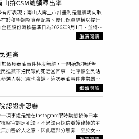
山拚CSM總額釋出率
足演藝圈發行個人唱片，普及度極高，是眾人心
也多有所表現；南山人壽上市計畫則是繼續朝向取
是水蜜桃，我有買她專輯」。除了水蜜桃姐姐
心在於積極調整資產配置、優化保單結構以提升
今仍在螢光幕前陪伴無數孩童成長。另外也有少
玉山金控股份轉換基準日為2026年9月1日，並將依
前是葡萄姐姐」、「把琵琶姐姐放在哪」。 在
保單，包括溢外型健康險保單，鼓勵保戶健走健
繼續閱讀
險業稅後獲利前三名為富邦人壽、國泰人壽與南
年全球與台灣資本市場熱絡、台股屢創新高，加
民進黨
注，各大壽險公司皆繳出極為亮眼的成績單。富邦人
對於致癌毒油事件極度無能，一開始想拖延蓋
獲利關鍵得益於CSM穩定攤銷、精準的台股資本利
然民進黨不把民眾的死活當回事，她呼籲全民站
達1,432.4億元，創歷年同期新高。國泰人壽
長參選人吳宗憲也強調，這次毒油事件非常嚴
同業之冠；受惠於強勁的新契約保費（FYP）動能與
但卻沒看到民進黨民代、候選人出來抗議，民進
對保留盈餘影響數已突破1,300億元，創歷史新
繼續閱讀
正在治國的政黨。鄭麗文率副主席兼秘書長李乾
；專注銷售高價值保險商品累積CSM，搭配強勁資
宜蘭地區黨代表等，共同出席行動中常會，力挺
OCI股票處分利益合計達482.46億元。新光人
院認證非恐嚇
發新任主委林建榮派任書，卸任主委林明昌則接
6億元。三商壽上半年稅後純益為51億元，較去年
事證是她在Instagram限時動態發佈日本
將全力輔選吳宗憲當選縣長，並積極強化小組長
體壽險業開帳的「合約服務邊際CSM」
被檢察官認定犯法，不過法官採信辯護律師的主
，大罷免讓許多黨工無端捲入官司，林明昌日前
單未來可實現利潤的折現值，被視為壽險公司長期的「獲利
並無加害於人之意，因此這部分無罪，至於女主
扭曲，是民主的恥辱，她強調，「所有為國民黨
列所有利潤，而是必須隨著保險服務的提供，逐
造成被害人恐懼，判拘役58日（可易科罰金5
，宜蘭長期被視為民進黨新潮流的政治禁臠，新
率（攤銷率）多落於4%至7%。若釋出率過高，