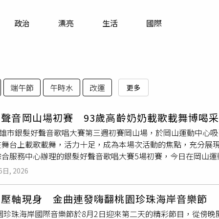
寵物
政治
漂亮
生活
國際
運勢
運動
梅酒
端午節
午時水
改運
更多
好聲音岡山場初賽 93歲高齡奶奶載歌載舞博喝
年高雄市銀髮好聲音歌唱大賽第三週初賽岡山場，於岡山運動中心吸
在舞台上載歌載舞，活力十足，成為本場次活動的焦點，充分展
綜合服務中心辦理的銀髮好聲音歌唱大賽5場初賽，今日在岡山運
加精采可期，由專業音樂人劉洛克擔任本場主評，提醒長輩們比
6日, 2026
風也是評審的重點，有時比賽僅僅就差在毫釐之間，鼓勵在座長
一名胡陳月嬌女士。（圖／高雄市政府社會局提供）岡山場最終名
壹壓軸現身 金曲連發嗨翻桃園珍珠海岸音樂節
林旺秋先生與洪明財先生拿下前三名，65歲至未滿80歲的「活
桃園珍珠海岸國際音樂節於8月2日迎來第二天的精彩節目，從傍
奪得前三名，取得進入9月份總決賽的門票。活力
長青
組第一名羅