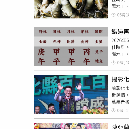
號）》鬆
陽水」
阿嘎IG
從開到
「午時
嘎也證
06月1
的墨水
下史上
趁「端
有網友
錯過再
氣、穢
都不知
2026
布、井
1%的Y
佳時刻
午節」
做很久
陽水」
淨，透
的，但
教授多
家裡的穢
粉絲禮
06月1
理老師
慢往下
沒人領 
是火，
平日亦可
揭彰
午月、
「陰陽
前彰化
大，趨
凶，達
析選情，
效用強勁
點之間
萬票門
五端午節
在春秋
對決的
煮沸後
金榜題名
06月1
化最大
的地方
運一整
戰之一
禍，不
央或辦
陳亞