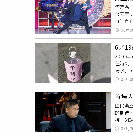
頸。若
上動土
正午之
何篤霖
展產業
「瘟神
香，可以
台表示
助、童
沾「午
卻，將
日）宣布
景，讓
屋：「
方。）
合台播映
營約2成
向外灑
06月0
辭去《
般評估
外，去
現佳，
脖子、
6／1
唱團》原
覺身體
2026
若干，
佳時刻
泡澡，
陽水」
「午時
06月0
的墨水以
水：端午
首場
瓶等容
國民黨
稱「瘟
的期待
損人丁
持，謝
葫蘆、
朋友；
中午1
05月2