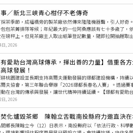
託，獻給最深愛的宜蘭，很圓滿，很感動，也更堅定自己的目標
可驅除陰煞之氣，穩定磁場，抗瘟疫。3.「午時水」淨屋：「端
在宜蘭奮鬥，早已是宜蘭人。自踏入政壇以來，自己主動請纓到宜
取一綠色（榕樹、艾草…）樹葉沾「午時水」，由房子最內部向
茶事／新北三峽青心柑仔不老傳奇
多機會，希望達到禮運大同篇所描述「老有所終，壯有所用，幼
至下一層樓，最後灑淨至門口，如同將髒物由內而外掃出門外，去
了採茶季節，成福橋旁的製茶廠依然傳來隆隆機器聲，引人好奇
，這3年，自己把「1年當10年用」，一路成功推動羅東工保地
端午節」當天中午11點至13點沾「午時水」，由頭頂、臉、脖
一包包茶菁排隊等候；年紀最大的一位阿桑應該有七十多歲了，
推動財劃法修正，讓宜蘭每年增加128億經費；更與地方鄉親一
；若到陰氣較重的地方，像是醫院、殯儀館、火葬場等，感覺身體
放在磅秤上。但見茶廠主人取出紙筆登記數量，隨即拉開抽屜取
說，自己提出「宜蘭走新路」的理念，第一層意義，是在林姿妙
端午節」當天中午11點至13點一碗「午時水」加菖蒲、艾草若
老化之時自動從根部長出新的樹芽。（圖／吳德亮攝）茶廠第四
策，不僅會繼續做，更要加碼擴大：包含提高營養午餐餐費到每餐
泉水，陽水：煮沸的熱開水。），用攝氏40度左右的熱水來泡澡
4日, 2026
三峽特有的
長青
茶樹，每年從三月中旬到11月源源不斷，幾乎每
0元消費券補助、一鄉鎮一公托、公托與準公托免月費等政策，期
作，總共還有180公頃、約300戶人家，因此每天都可以收到
路」的第二層意義，是自己提出的「宜蘭線＋1」藍圖。希望導入
都有愛助台灣高球傳承，揮出善的力量】借重各方
茶與東方美人茶為主。青心柑仔是三峽特有的
長青
茶樹。（圖／
力，「做大事、做大市」，讓更多的人願意留下來，一起讓宜蘭
灣高球發展！
台灣無論種植面積或市佔率都遠低於青心烏龍、青心大冇、金萱
謝、再感謝」。吳宗憲強調，未來這條路不會輕鬆，但自己一定
深耕桃園建設並長期支持高爾夫運動發展的璟都建設機構，持續
屬灌木型小葉種、早生、茶芽肥大的青心柑仔，當地茶農都以閩
我的政治夢想其實很簡單，就是希望下一代比我們過的更好。如
高爾夫協會，第三年聯合舉辦「2026璟都長春名人賽」。透過賽
明顯主幹、樹型直立、開花量少。神奇之處在於一般茶樹約莫15
的勇氣。我們一起團結，讓宜蘭走新路」。
運動在台灣的傳承與發展，讓世代精神持續延續。【璟都有愛助
動從根部長出新的樹芽，且很快繁枝張葉取代原有的老欉，繼續
青
球員力量，持續推動台灣高球發展！（圖片提供／璟都）「20
2日, 2026
量外流，目前採茶工人僅剩老一輩為主。（圖／吳德亮攝）因此
，不僅展現高爾夫運動的專業與魅力，更融合企業社會責任，打
著我在茶園四處穿梭，並指著一叢叢嫩綠的茶樹告訴我，別看它們
企業菁英、璟都贊助高球選手、藝人及建築與代銷產業夥伴齊聚
至今所採得茶菁依然質地柔嫩、色澤碧綠，成茶品質香高味醇，
建焚化爐毀茶鄉 陳翰立舌戰南投縣府力邀直決在
賽事於大溪球場舉行，115年5月12日為配對賽，5月14日至
茶，或蜜香紅茶、東方美人等，都深受歡迎而供不應求，具有絕
名間鄉長陳翰立今（12）日表示，南投縣府以「依法行政、科學
到璟都建設機構董事長黃國明、台灣長春高爾夫職業協會理事長
春（右）外觀上明顯不同。（圖／吳德亮攝）其實在品飲烏龍茶為
建，環境影響評估程序更是早已預設立場，會持續抗議，守住名