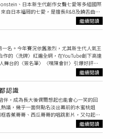
nstein、日本新生代創作女聲七愛等多組國際
中正路94號）舉行，歡迎大家踴躍參與為長輩加
來自日本福岡的七愛，是擅長R&B及饒舌曲風
府社會局
長青
綜合服務中心官網、臉書最新公
園珍珠海岸國際音樂節的大舞台。她以穩定的舞
繼續閱讀
引了許多新的粉絲。成軍逾30年的印尼搖滾天
尼五月天」，這次來到桃園，他們以招牌曲目炒
知名度最高的莫過於韓國人氣饒舌歌手
單第一名。今年賽況依舊激烈，尤其新生代人氣王
ies」等多首夯曲，還用中文問候台下歌迷，意外驚喜引
合作的〈洗牌〉紅遍全網，在YouTube創下高達
被點燃般全面沸騰，包含〈鄉下來的〉、
以及個人舞台的〈簽名筆〉〈嘿陳會計〉引爆好評，
全場觀眾從第一排到最後一排都跟著節奏跳動。玖壹
的敘事歌詞還原家庭溫情，唱哭一票觀眾。
首歌都像在與粉絲對話，讓人完全沉浸在屬於桃
繼續閱讀
片中他必須抽籤，猜中該台語的意思，起初他剛看
歌曲中看過這兩個字，而抽中「安餒母湯」時，一
都認識
致用，說：「那如果我剛剛拒絕，我就可以說
姐陪伴，成為長大後偶爾想起也能會心一笑的回
的閩南語怎麼講，也讓粉絲感到相當驚喜，直
人熱議，幾乎一面倒點名淡出幕前的水蜜桃姐
事。（圖／愛奇藝國際版提供）另外於2018年《中國
同框香蕉哥哥、西瓜哥哥的唱跳影片，又勾起許
在最新的舞台中獻唱極具風格的〈踢不爛〉，
蝶姐姐算是兒童台最紅的主持人嗎？」為題發
本沒有輸！」他也坦言過去兩年間，自己嘗試不
繼續閱讀
近期有網友好奇誰是兒童台最紅的哥哥或姐姐，
搶位賽中獻唱的〈trust my gut〉，分享
底下留言幾乎一面倒，紛紛點名真正達到「國民級」知
還沒有錢買下來，後來上節目想唱這首歌，特地