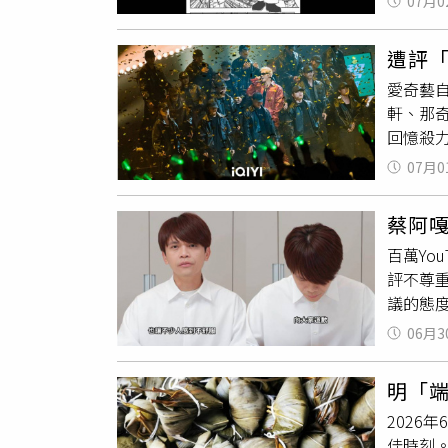
07月0
萬8千元
潮流出
代表該
世28年
是吃素
釋出與高
遭評「
10月創
公衛博
愛奇藝自
被告榮姓
贓卸責
軒、那奇
度發I
最基本
回憶殺力
害理」
抨擊，
直接點
地檢署
照顧老
07月0
浩翔都忍
醫師執
人民要
一起玩
殺」是
鄉親一
蔡阿
給他親
日文語
政策，
百萬Yo
而樂評人
呂姓醫
支持吳
評不尊
分，而
自日本
長等所
議的態
樂評人
續以自
一切。
擴大，
通」，
桀諾‧
政、立
06月3
「嘎家
當場強
深感宜
蔡阿嘎
仔細看
年輕人找
明「
仍有不
壓住場
黨輪替
2026
過去習
動Cal
佳時刻
方。」