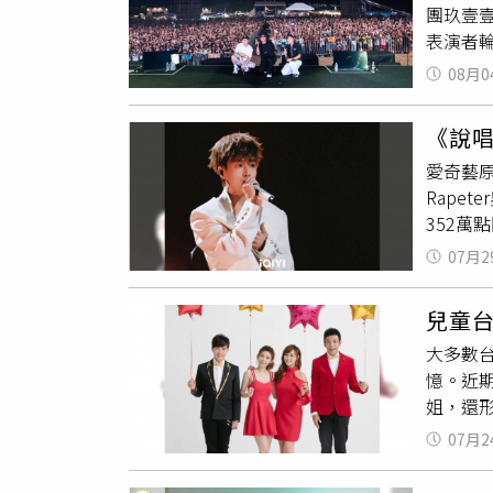
團玖壹壹
週將在8
表演者
油，現
的創作
告，或撥
08月0
台表現
團GIG
《說唱
熱現場
愛奇藝
Wons
Rape
來陣陣
352萬
〈loc
其中〈
壹的舞
07月2
Rape
園的夏
到「歹勢
兒童
開始以
大多數
『安餒
憶。近
言：「太
姐，還
新說唱》
多人童
希望透
07月2
文，因
同的風格
引發熱議
這首歌