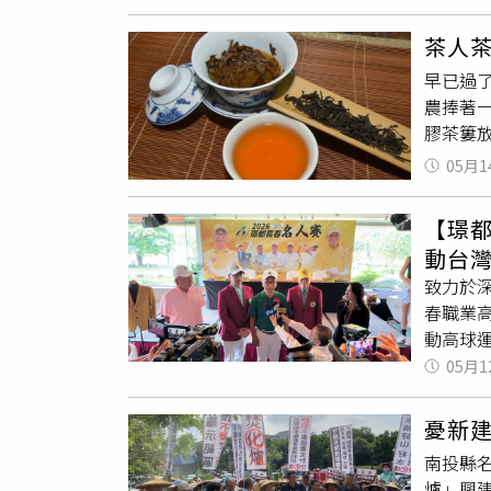
造勢懇
淨出去，
蘭，更
水」，
茶人
以有更
再灑淨
早已過
憲續指
身：「
農捧著
設，也
吉避凶
膠茶簍
吳宗憲
澡：「
仔會在
堂等好政
水或礦
05月1
仔」是
100
同茶農契
「走新
【璟
蜜香紅
有競爭
動台
儘管在
謝、感
致力於
品種。
同。「
春職業
深、有
家給我
動高球
時，自
台灣
長
05月1
人口大
心理念
特別帶
邀全台
歲了。
憂新
力。本屆
井等綠
南投縣
將邀請
峽碧螺
爐」興