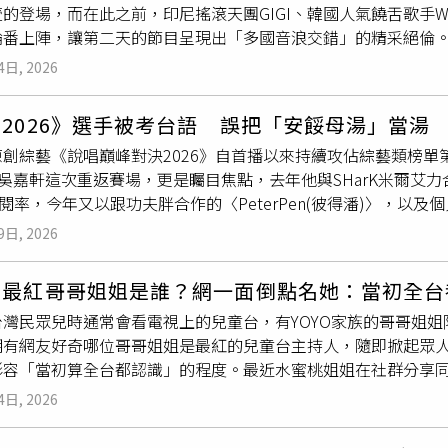
的登場，而在此之前，印尼搖滾天團GIGI、韓國人氣饒舌歌手Wo
/13(四)進行南區仁武場初賽，於仁武國小旁活動中心(仁武區
輪番上陣，讓第二天的節目呈現出「多國音浪交錯」的精采絕倫。
場還有摸彩禮券等好禮，相關活動時間地點訊息，請洽高雄市政
型歌手，今年正式展開個人歌手活動，並首次造訪台灣，挑戰桃
打洽詢專線07-7710055。
4日, 2026
，以及清澈、充滿力量且富有感染力的歌聲征服現場觀眾，成功吸
I，因音樂風格、
長青
地位及龐大國民傳唱度等特色而被譽為「印
2026》選手被考台語 誤把「安餒母湯」當湯
，展現搖滾巨星的跨國魅力。在幾個國際演出團體之中，在台灣
原創綜藝《說唱巔峰對決2026》自首播以來持續攻佔綜藝類榜
tein，他一上台便接連帶來「Tent、Freak、everybody d
ter吳嘉軒這次重返賽場，更是矚目焦點，去年他與SHarK米爾艾力
歡呼。壓軸的天團玖壹壹從一踏上舞台的瞬間，觀眾的情緒就像
點閱率，今年又以跟功夫胖合作的〈PeterPen(彼得潘)〉，
al〉、〈癡情男子漢〉、〈9453〉等多首經典曲目輪番轟炸，
嘿陳會計〉這首歌從爺爺給奶奶寫日記的視角出發，用真摯細膩
台魅力不僅來自音樂本身，更來自他們與觀眾之間的互動，每一
9日, 2026
ter吳嘉軒近日接受專訪，玩起「台味關鍵詞挑戰」小遊戲，影
日節奏裡。
」這兩個字的時候，立刻聯想到自己曾在熱狗MC HotDog的
台最紅哥哥姐姐是誰？網一面倒點名她：當初全台
為是一種湯，後面得知是「這樣不行」的意思，立刻俏皮地學以
台灣民眾兒時通常會看電視上的兒童台，有YOYO家族的哥哥姐
恩湯～』」可愛反應笑翻全場，還一舉猜中「冠軍」跟「會計」
期有網友好奇哪位哥哥姐姐是最紅的兒童台主持人，隨即掀起眾
萌了！」。ICE楊
長青
分享〈trust my gut〉背後的辛酸故
形容「當初算全台都認識」的程度。最近水蜜桃姐姐在社群分享
中展露頭角的ICE楊
長青
，這次也以驚人的氣勢一路過關斬將，
年回憶。昨（23）日有網友在《批踢踢實業坊》（PTT）以「蝴
過這首歌傳遞自己想贏的決心，直言：「在ICE的字典裡面就根
4日, 2026
為他認為蝴蝶姐姐（愷樂）後來還去主持娛樂節目和其他綜藝。
，這次將展現2018年風格。參與「猜歌挑戰賽」環節，他火速猜出在
。（圖／翻攝自Instagram／peachanyu）貼文曝光後，
的創作故事：「寫這首歌的時候聽到伴奏就覺得很好聽，但當時