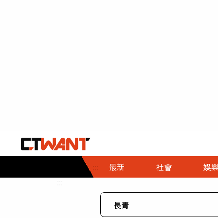
社會首頁
娛樂首頁
財經首頁
政
:::
最新
社會
娛
時事
即時
熱線
:::
直擊
大條
人物
調查
專題
３Ｃ