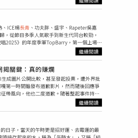
繼續閱讀
UNTER×HUNTER》（中文名：獵人），問
把國家機器黨政資源全力投入宜蘭，但國民黨不
未來長期獲利的續航動能可能受限；維持穩健的
度長期停止連載，從2018年11月到2022年
是法律人，最近致癌毒油事件，發現他也是台大
再開」，第39集單行本預定7月3日發售。本案
民進黨高高在上，一開始拖延蓋牌，還想甩鍋栽
、ICE楊
長青
、功夫胖、盛宇、Rapeter吳嘉
師「可能沒有辦法讓你繼續上診繼續賺錢」，另兩
，行政院部會首長道歉下台，這是民主責任政治
氣選手回歸，從節目多季人氣歌手到新生代同台較勁，
女，一清掃我爸進綠島讓我從小知道人不能傷天
無能，卓榮泰要不要道歉？要不要下台？鄭麗文
25》的年度季軍TopBarry，第一個上場便
愛吃辣，也不吃素」以及「一日一殺」。台北
不當回事，許多家庭都有嬰兒長輩，托嬰托幼、
家也是陪娃娃玩，在這也可以陪娃娃玩。」連嚴
女子；台北地院指出，被告提及要廢止被害人的
風，不把老百姓的死活當回事，簡直無法無天，
繼續閱讀
但不能慫；艾熱也大方表示：「跟一個很欣賞的人
懼，量處拘役58天。不過北院對於「一日一
選情，鄭麗文表示，吳宗憲在宜蘭是苦戰，呼籲
》，全程捨棄炫技Flow，將舞台聚光燈完整留
含「一日一殺」、「生涯現役」，「殺」的中、
吳宗憲勤走基層了解鄉親需要，也提出了具體的
網揭關鍵：真的賺爛
發不少觀眾共鳴與討論，最終也以高票勝出。然
務，並達成自己的職業期許，所以被告並非恐嚇
步一腳印，一項一項替人民爭取完成，希望鄉親
與AI生成圖片公開比較，甚至發起投票，遭外界批
r替艾熱抱不平。正如嚴浩翔所說，這不是高下之
對此解釋，「一日一殺生涯現役」的圖片確實來
吳宗憲順利當選，也期待國民黨籍議員、鄉鎮市
阿嘎第一時間雖發布道歉影片，然而隨後回應爭
，來自說唱歌手盛宇與節目特邀「說唱好友」、
赴」、「即使過了退休年齡，在工作和社會上繼
，要特別感謝宜蘭鄉親的接納，他會為宜蘭貢獻
出征帶風向，他也二度道歉。隨著整起事件持續
不留情，直言舞台表現「有點無聊」、「很普
調的圖文，源於「獵人」四主角之一奇犽的爺爺
生他都學過，也曾擔任局長、立委、檢察官，行
除了反省自己的發言，也首度正面回應外界對
降至冰點。面對犀利的評語，盛宇完全不買單，
一殺」、「生涯現役」，讓漫迷印象深刻。
宜蘭服務。吳宗憲指出，他走訪宜蘭十二鄉鎮，
繼續閱讀
，引起了很多討論，也讓不少人感到不舒服。」
直指對方「沒有看懂，妄自揣測」，多次要對方
若能當選他將提高
長青
食堂補助款，也會致力為
引發爭議的似顏繪事件，他承認自己對藝術創作
氣氛一觸即發，連嚴浩翔與謝帝多次出面發話才
國家導正回來，贏得2026選舉，並在2028政
以及創作者的價值理解還不夠。」他坦言，自己
足，情懷場面同樣也伴隨刺激。彈殼在搶位賽主
至剛的日子，當天的午時更是招好運、去霉運的最
這是我需要深刻反省，也必須重新學習的地
面硬碰硬，最終彈殼以《colt.45（烈駒45
水龍頭接存起來的水，稱為「午時水」，又稱「純
張聯發科，驚人財力引起討論。（圖／翻攝自蔡