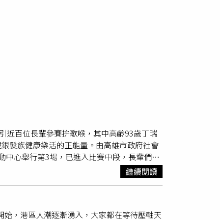
采
引近百位長輩參賽拚歌喉，其中高齡93歲丁瑞
現銀髮族健康樂活的正能量。由高雄市政府社會
動中心舉行第3場，已進入比賽中段，長輩們的
賽要放輕鬆，注意麥克風的握姿外，長輩們的服
繼續閱讀
輩勇敢展現自我，享受歌唱帶來的快樂。不老
長
次為80歲以上的「不老
長青
組」分別由胡陳月
力
長青
組」，由羅臨福先生、李聰榮先生及陳美
晚開始，港區人潮逐漸湧入，大家都在等待壓軸天
臨福先生。（圖／高雄市政府社會局提供）下