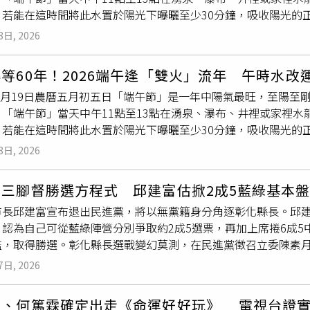
弛的Layback唱法，以115票拿下比賽。小白現場喊出「沒
，若能在這時間將此水置於陽光下曝曬至少30分鐘，吸收陽光的
）身為「網紅
長青
樹」，他在2024年和前員工蘿拉鬧出糾紛時，
落」，昔日戰友今日舞台重逢，賽場上見真章，賽場下情誼依舊
水」，存放於陰涼之處，很神奇的是至今仍沒
長青
苔，若一般的
實其實名下是有9間房分別為在北部7間、嘉義老家2間，妻子「
8日, 2026
以硃砂加此「午時水」，趨吉避凶的效用會更好！以下是五月初五
第三大單日跌點，千金股重挫之際，蔡阿嘎也被慫恿買入一張聯發
午節」這天打掃家裡，中午11點至13點將門窗全部打開，讓陽
在好奇蔡阿嘎的財力，在PTT以「蔡阿嘎是不是超有錢」為題發
等60年！2026端午逢「雙火」流年 午時水改
氣，可以讓房子轉運，尤其是運勢或健康正處於非常不好的家裡。
道，而且員工年薪有兩百萬，代表蔡阿嘎超有錢吧？」其他人也留
年6月19日農曆五月初五日「端午節」是一年中陽氣最旺，至陽
裡或家裡水龍頭接存起來的水，稱為「午時水」，又稱「純陽水」
T，你以為?」、「早期的yt就像早期台灣的藝人一樣錢多到數
。「端午節」當天中午11點至13點在湧泉、瀑布、井裡或家裡
當天中午11點至13點用碗盛「午時水」，取一綠色（榕樹、艾
」、「他有幾個億吧」、「YT界郭台銘」、「真的賺爛，難怪鄉
，若能在這時間將此水置於陽光下曝曬至少30分鐘，吸收陽光的
天厝由頂樓灑淨至樓梯，然後由樓梯再灑淨至下一層樓，最後灑
是給的也多，做公益也不少」。 更多三立新聞網報導． 餵食出
年前所接取的「午時水」，存放於陰涼之處，很神奇的是至今仍
氣，提升宅運。 3.「午時水」淨身「端午節」當天中午11點至
物． 許瑋倫出事前突指定她「我死了要幫我化妝」：做鬼也會去找
8日, 2026
或法師畫符咒的墨水以硃砂加此「午時水」，趨吉避凶的效用會更
輕拍，如同拍掉身上的霉氣，趨吉避凶；若到陰氣較重的地方，
他7-11花39元就中獎
午是火，年為「雙火」流年，又逢午月、午時形成三午匯聚（或
用此方法。4.「午時水」泡澡「端午節」當天中午11點至13
化三腳督勝選方程式 邱建富估掀2成5藍綠基本
甲子日、庚午時，八字純陽；當天的中午又是「子日午時」子為
水」（陰水：沒煮過的自來水或礦泉水，陽水：煮沸的熱開水。）
市長邱建富宣布退出民進黨，將以無黨籍身分角逐彰化縣長。邱建
吉避凶力量更大，若在此時接存起來的「午時水」、「純陽水」
到轉運。5.吸收陽氣端午節為陽氣最旺的一天，經常感覺運勢差或
認為自己可從藍綠陣營分別爭取約2成5選票，再加上席捲6成5
。今年「午時水」趨吉避凶效用特別強大，民眾不妨接存起來，下
，去曬曬太陽，順便適度運動，增加自己身上的陽氣、生氣，給自
檻，取得勝選。彰化縣長選戰變幻莫測，在民進黨徵召立委陳素
「午時水」招財改運法：一、發財水：端午節正午之時取硬幣總金
時期就出現了粽子，粽子摻紅棗的叫棗粽，棗粽諧音為“早中”
選戰態勢出現變化。爭取民進黨提名失利的邱建富，最終決定脫
冷卻，將此「發財水」及硬幣用寶特瓶等容器裝盛，置於住家或
。7.立雞蛋求好運在端午節午時（11點至13點之間）嘗試豎
7日, 2026
的困境在於缺乏大型科技產業進駐，導致薪資成長有限，許多年
。）二、驅除「瘟神」：「五黃星」又稱「瘟神」，主宰疾厄、
年。在住家或辦公室的「財位」（大門斜對角角落，藏風聚氣的
就是用水問題，因此他表示，主張爭取興建每日供水量10萬噸的
可在此方位動工、裝修，輕則災病，重者損人丁。若遇此方位必
公桌的正中間位置立蛋即可；開店舖的老闆，可選在櫃檯中間立蛋
蘭、何篤霖確定出走《命運好好玩》 電視台證