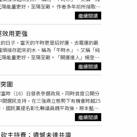
有殼總就沒有我小白」，彈殼則回應「花的使命就是
正陽能量更好，至陽至剛。 作者多年前所接取的
曾被爆料名下有7間房產、副業營收9位數，蔡阿
。
水早已變質甚至
長青
苔。命理老師或法師畫符咒
二伯」副業營業額確實有達到上億。近日台股創
繼續閱讀
端午節開運法：1.讓陽光照進屋建議大家不妨
科，一出手就是390萬元也引發話題。過去就
光能夠照射進屋內，使陽光的陽氣，去除家裡的霉
問，直言「被一個人吸血吸好幾年，少了上千萬
運效用更強
「端午節」當天中午11點至13點在湧泉、瀑
言表示：「頂級YT都是上億吧」、「台灣前
至剛的日子，當天的午時更是招好運、去霉運的最
。（圖／楊登嵙提供）2.「午時水」淨屋「端
不完」、「算是這產業第一批吃到螃蟹的人，而且
水龍頭接存起來的水，稱為「午時水」，又稱「純
草…）樹葉沾「午時水」，由房子最內部向外灑
民那麼討厭他」、「他跟老婆二伯應該都破上億
正陽能量更好，至陽至剛。「開運達人」楊登嵙
淨至門口，如同將髒物由內而外掃出門外，去除
大包／獨家！被餵食悽慘掛急診 金佳垠遭嚴禁收
沒
長青
苔，若一般的水早已變質甚至
長青
苔。命
13點沾「午時水」，由頭頂、臉、脖子、胸部慢
你． 倒數7天充公！北北桃「4張千萬發票」
繼續閱讀
好！2026年丙午年的「端午節」非常特殊，丙
像是醫院、殯儀館、火葬場等，感覺身體不適，
三火疊加），年月日時天干、地支，丙午年、甲
點一碗「午時水」加菖蒲、艾草若干，再加上一碗
盤突圍
水，午為火，為「水火既濟」；磁場極其陽剛強
，用攝氏40度左右的熱水來泡澡，可趨吉避
富昨（16）日發表參選政見，同時首度公開分
，對於驅邪、避凶、化煞或鎮宅、護身、開運，
時運低迷的人，可以在端午節當天早晨7點到12
中間選民支持，在三強鼎立態勢下有機會跨越25
一次就要等到60年後。以下是2026年五月初
己的運勢增加一些陽剛能量。6.吃粽子旺文昌
月、國民黨提名彰化縣議員魏平政後，原本藍綠
額168元或268元加「午時水」及鹽巴少許，
，意在讀書的孩子吃了可以早中狀元，旺文昌，
黨參選，為年底選情增添變數。邱建富表示，彰
辦公室的「財位」（大門斜對角角落，藏風聚氣
雞蛋，若能在正午時將雞蛋豎立起來，表示會有好
繼續閱讀
輕人被迫北漂工作。目前中科四期開發最大的挑
意外、血光、官訟，宜靜不可動，動之必有凶
地方。）立蛋，若不知道財位，就在住家客廳中
海水淡化廠，徹底解決彰化長期以來的供水瓶
須動工、裝修，則要拜「地基主」，以免太歲頭
，可讓下半年業績愈來愈好。8.招桃花端午節
實砍主持費：遺憾未達共識