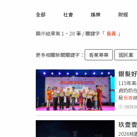
人物
汽車
全部
社會
娛樂
財經
專欄
房產新勢力
顯示結果第 1 ~ 20 筆 / 關鍵字「
長青
」
更多相關新聞關鍵字：
香蕉哥哥
國民黨
銀髮
115
貞奶奶
局
長青
競賽更
08月0
裝與台
青
組第
玖壹
嬌女士、
2026
利女士