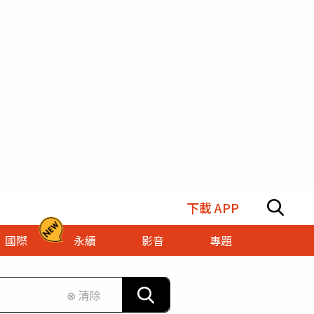
下載 APP
國際
永續
影音
專題
⊗ 清除