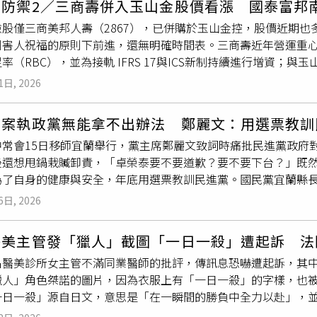
防禦2／三商壽併入玉山金股價看漲 國泰富邦南
是水蜜桃姐姐，不少人指出，水蜜桃姐姐當年紅遍全台，不僅跨
要買，算是當時比較煎熬的一段日子，所以印象特別深刻。」
險股僅三商美邦人壽（2867），已併購於玉山金控，股價近期
代表性的兒童台巨星，「水蜜桃當初算全台都認識吧」、「一定
利害人祝福的原則下前進，還無明確時間表。三商壽近年營運重
童台「
長青
代表」香蕉哥哥也獲得高人氣支持，紛紛指出，他至
率（RBC），並為接軌 IFRS 17與ICS新制持續進行增資；與
欽點心中印象最深刻的人物，「當然是水果奶奶」、「米可白，之
令向臺灣證券交易所申請於同日終止上市。壽險公司力推保障型
Instagram 查看這則貼文 從 Instagram 分享的貼文
1日, 2026
保費優惠。（圖／翻攝自永越健康管理中心臉書）今年上半年壽
；前二家則分別為富邦金控、國泰金控旗下子公司。受惠於上半
油案執政黨無能拿不出辦法 鄭麗文：用選票教訓
軌 IFRS 17 新制後保險合約服務利潤（CSM）穩定攤銷挹
中常會15日移師宜蘭舉行，黨主席鄭麗文致詞時痛批民進黨政府
稅後淨利555.8億元、年增126%，穩坐上半年「獲利王」，
後還想甩鍋栽贓卸責，「卓榮泰要不要道歉？要不要下台？」既
除息旺季的現金股息，加計FVOCI股票處分利益，累計前六個月共
為了自身的健康與安全，年底用選票教訓民進黨。國民黨宜蘭縣
後淨利462.4億元、年增146%，6 月單月獲利113.7億元為
十幾年前頂新問題油事件更可怕，食用油中竟然有一級致癌物，
，例如不動產鑑價等，加計FVOCI股票處分損益，累計前六個月
6日, 2026
說愛人民，人民真正需要的時候卻不見人影，顯見國民黨才是真
人壽上半年稅後淨利308.7億元、年增114%，淨值顯著提升
主席季麟連、蕭旭岑、中常委與黨務主管、宜蘭縣議長張勝德、
經常性收益。凱基人壽累計前六個月稅後純益92.03億元，加計FV
醫美主管發「獵人」截圖「一日一殺」遭起訴 法
宜蘭縣長參選人吳宗憲。中常會上先進行縣黨部主委交接，並頒
六個月純益225 億元。台灣人壽獲利也超過百億元來到102.7
醫美診所女主管不滿同業醫師的批評，傳訊息恐嚇遭起訴，其中一項
會副執行長。林建榮表示，他兼任吳宗憲競選總部的主任委員，
超過一倍。2026年元旦台灣壽險業正式接軌IFRS 17新制，全
獵人」角色桀諾的圖片，因為衣服上有「一日一殺」的字樣，也
爭取青年入黨，「為了宜蘭，我們一定會贏。」鄭麗文致詞表示
tractual Service Margin）累計總額曝光之後，代表保
一日一殺」源自日文，意思是「在一瞬間的勝負中全力以赴」，
判刑「多了項功勳」，實在辛苦委屈，今天台灣的民主政治如此
」。接軌後，壽險業無法再像過去一樣在賣出保單首年一次性認
燒光醫師執照「送你進北檢學做人」、不讓醫師上診賺錢，確實會
牲、被司法追殺的同志們，國民黨一定力挺到底！」鄭麗文指出
蓄水池「釋出」為損益表上的淨利。市場法人指出，CSM 釋出