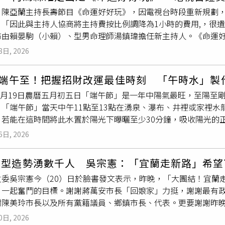
能完成海淡廠建設，不僅能提升彰化供水韌性，更能成為爭取半導
，帶來不幸。若睡床在此方位，則可放置葫蘆、六帝錢、羅盤制化
時噴適量花香的香水在臥室及床上，可以增加異性緣。9.招貴人
、陳亞蘭主持長壽節目《命運好好玩》，因電視台時段重新規劃，
的目的不只是招商，更是讓政府擁有更多資源照顧民眾。因此他
」在房子的九宮格南方，在「端午節」當天中午11點至13點用
增名氣、招貴人。10.發財水端午節正午之時取硬幣總金額168
：「因此與主持人協商將主持費按比例調降為1小時的費用,，很
萌卡擴大、青年發展基金及青年社會住宅等政策，打造從出生到
時水」，由房子的南方「瘟神」往大門口灑淨出去，可驅除陰煞
此「發財水」及硬幣用寶特瓶等容器裝盛，置於住家或辦公室的
由賴晏駒（小賴）、型男命理師湯鎮瑋擔任新主持人。《命運好好玩》
長輩有依靠、青年有未來、家庭有希望、產業有發展。談到選情
端午節」當天中午11點至13點用碗盛「午時水」，取一綠色（
，至今已24年，是
長青
命理節目之一，而陳亞蘭則是在2022
5至3成選票、6成5中間選民支持。他認為，若是藍綠兩強對決
淨，透天厝由頂樓灑淨至樓梯，然後由樓梯再灑淨至下一層樓，
8日, 2026
命運好好玩》主持人一職對於節目變動。電視台回應日前節目重
約25萬票即可勝出，他認為自己有把握達到這個門檻。
除家裡的穢氣，提升宅運。四、「午時水」淨身：「端午節」當天
加長為2小時節目。而之後《命運好好玩》節目除了棚內錄影，也
胸部慢慢往下輕拍，如同拍掉身上的霉氣，趨吉避凶；若到陰氣
9端午至！把握招財改運最佳時刻 「午時水」製
型人物簡碧燕，以及當中參與演出的演員7LING。 小賴確定
不適，平日亦可用此方法。五、「午時水」泡澡：「端午節」當天
年6月19日農曆五月初五日「端午節」是一年中陽氣最旺，至陽
再加上一碗「陰陽水」（陰水：沒煮過的自來水或礦泉水，陽水：
。「端午節」當天中午11點至13點在湧泉、瀑布、井裡或家裡
可趨吉避凶，達到轉運。
，若能在這時間將此水置於陽光下曝曬至少30分鐘，吸收陽光的
水」，存放於陰涼之處，很神奇的是至今仍沒
長青
苔，若一般的
6日, 2026
硃砂加此「午時水」，趨吉避凶的效用會更好！ 以下是2026年
節正午之時取硬幣總金額168元或268元加「午時水」及鹽巴
大型造勢湧數千人 吳宗憲：「宜蘭走新路」希望
器裝盛，置於住家或辦公室的「財位」（大門斜對角角落，藏風聚
立委吳宗憲今（20）日於臉書發文表示，昨晚，「大團結！宜蘭
神」，主宰疾厄、意外、血光、官訟，宜靜不可動，動之必有凶
、一起奮鬥的目標。謝謝蔣萬安市長「回娘家」力挺，謝謝最有
。若遇此方位必須動工、裝修，則要拜「地基主」，以免太歲頭
謝陳美玲市長以及所有黨籍議員、鄉鎮市長、代表。更要謝謝昨
六帝錢、羅盤制化，葫蘆必須要有瓶蓋及瓶口才有效。2026年
沒有遊覽車、沒有動員，但仍有數千名鄉親選擇到場相挺，心中
1點至13點用碗盛「午時水」，取一綠色（榕樹、艾草…）樹葉
0日, 2026