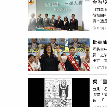
金融股
名度的
找公司
目前壽
中最具
得相關
外，兒
資本適足
數網友
相關法
07月2
檢折抵
山人壽
批毒
上正式接
國民黨
壽上半年
牌，之
得實現及
出來，
上半年稅
重，比
投資配置
07月1
黨嘴上
高。南山
龍、副
本利得與
獨／
國民黨
壽累計前
台北一名
任政策
同期增加
漫畫「
功能、
（Con
張，「
一審遭
蓄水池
管威脅
付出犧
期從這個