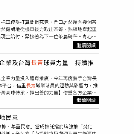
。自己雖然不在宜蘭出生，但一直以來深愛宜
午節」當天中午11點至13點用碗盛「午時
蘭服務，始終記得自己的初心——希望宜蘭可
外灑淨，透天厝由頂樓灑淨至樓梯，然後由樓梯
有所長，矜寡孤獨，廢疾者，皆有所養」。吳宗
除家裡的穢氣，提升宅運。4.「午時水」淨
。把車停妥打算問個究竟，門口居然還有幾個茶
解編、蘇澳分洪道、南方澳漁船上架場等重大建
子、胸部慢慢往下輕拍，如同拍掉身上的霉氣，趨
依然健朗地從機車後方取出茶菁，熟練地舉起塑
起站上第一線，守護蘭陽海岸、反對風電破壞。
不適，平日亦可用此方法。5.「午時水」泡
出現金給付，緊接著為下一位茶農磅秤。青心柑
縣長的基礎上繼續升級。現有營養午餐、
長青
食
干，再加上一碗「陰陽水」（陰水：沒煮過的自來
代掌門李君看我一臉狐疑，他笑著說「青心柑
65元、65歲以上免健保費、0至3歲幼兒每月
，可趨吉避凶，達到轉運。
繼續閱讀
隔半月或20天就可以採摘。他說目前自家茶園連
許能減輕家庭與年輕世代的壓力。吳宗憲表示，
最新鮮的茶菁，春、冬兩季製作綠茶，夏、秋則以
新思維與跨域合作，在全球化的時代讓宜蘭更
企業及台灣
長青
球員力量 持續推
吳德亮攝）原來今日三峽普遍種植的青心柑仔，
走新路。「對縣民的每一份託付，我都只有感
、翠玉、四季春等茶樹，卻是北台灣特有的地方
打拚到底。不抹黑、不攻擊，用行動爭取更多認
以企業力量投入體育推廣，今年再度攜手台灣長
南語暱稱為「柑仔種」，特色為茸毛多、根系
果你跟我一樣有這樣的夢想，請支持我。謝謝大
事平台，借重
長青
職業球員的經驗與影響力，推
年就會逐漸老化，而青心柑仔卻會在屆齡老化之
台灣高球傳承，揮出善的力量】借重各方企業及
為愛茶人奉獻嫩芽新葉。三峽茶區由於年輕就業
26璟都長春名人賽」延續「競技結合公益」的核
繼續閱讀
在成福橋的另一頭，更老的茶廠第七代掌門周君
造兼具競技價值與公益意義的年度盛會。活動廣
一副生氣盎然的年輕模樣，其實年齡多超過60
，以球會友，在交流互動中擴大高球運動的影響
外型纖細捲曲、白毫顯著，所產製的碧螺春與龍
地民意
15日進行職業賽事。配對賽當日同步舉辦記者會，
對的競爭優勢。太湖洞庭碧螺春（左）與台灣三
數據、尊重民意」當成推託擋箭牌強推「焚化
呂崇標，以及高球名將謝敏男、沈忠賢、陳志
主流的台灣，早在日據時代的1919年，就有綠
間茶鄉。全名為「南投縣垃圾處理及再生能源中