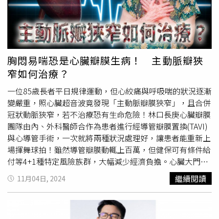
下肢水腫、無法躺平、腹脹等症狀，建議照心臟超音波檢
查。及早治療預後佳 二尖瓣修補優先、置換為後重度二尖
瓣逆流，恐產生心臟衰竭，及早治療是上上策！林口長庚紀
念醫院心臟血管外科主任陳紹緯說明，根據長期研究心血管
併發症，及早修補預後較佳，因此治療原則是「修補優先、
胸悶易喘恐是心臟瓣膜生病！ 主動脈瓣狹
置換為後」。 外科修補與置換：標準
開胸手術
目前國際治
窄如何治療？
療標準為外科
開胸手術
，須裝人工心肺機、暫時停止心臟功
能實施手術，雖然傷口大、恢復慢，但手術視野廣，能夠一
一位85歲長者平日規律運動，但心絞痛與呼吸喘的狀況逐漸
次矯正多種心臟問題（如其它瓣膜治療、心律不整或繞道手
變嚴重，照心臟超音波竟發現「主動脈瓣膜狹窄」，且合併
術等）的患者。9成重度患者可矯正至無逆流，耐用度可達
冠狀動脈狹窄，若不治療恐有生命危險！林口長庚心臟瓣膜
20年到30年，復發率低。 外科修補與置換：微創手術 在
團隊由內、外科醫師合作為患者進行經導管瓣膜置換(TAVI)
病程早期，病灶簡單的患者，可以內視鏡或達文西機械手臂
與心導管手術，一次就將兩種狀況處理好，讓患者能重新上
輔助進行，微創外科修補或置換手術。可在更小的傷口，更
場揮舞球拍！雖然導管瓣膜動輒上百萬，但健保可有條件給
快的恢復下達到同樣理想的長期結果。 內科修補與置換：
付等4+1種特定風險族群，大幅減少經濟負擔。心臟大門無
經導管療法 心臟功能低下的年長者無法挨刀怎麼辦呢？內
法正常打開 3大警訊要當心主動脈瓣膜是位於左心室和主
繼續閱讀
11月04日, 2024
科治療方式為「經導管療法」，把漏血的地方「釘」起來，
動脈之間的「門」，通常由3片瓣膜組成，是控制血流方向
讓血液逆流變小，傷口較小、恢復也較快。林口長庚紀念醫
的重要關卡。林口長庚紀念醫院外科部副部長葉集孝表示，
院心臟血管內科系主任謝宜璋表示，內科經導管手術分為修
主動脈瓣膜狹窄有如門片無法正常打開，心臟需要更費力才