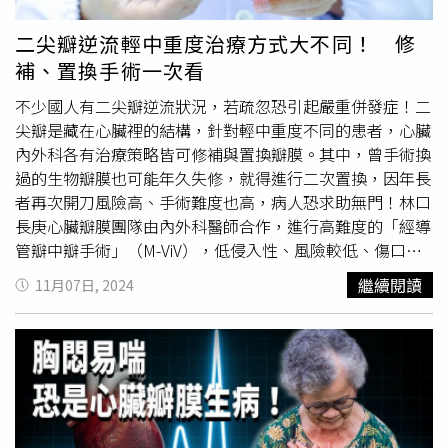
人而言，手術風險較低，且術後住院天數少、恢復速度快。
專業評估選擇適合治療方案 重拾健康生活另一名71歲的翁
二尖瓣逆流輕中重度治療方式大不同！ 修
伯伯一樣也是主動脈瓣膜狹窄問題，同時有冠心病、大動脈
補、置換手術一次看
穿透性潰瘍，且因為有食道癌病史曾接受放射治療，不適合
傳統開刀手術，同樣透過TAVI，重新找回健康。楊仁宗院長
不少國人有二尖瓣逆流狀況，若疏忽恐引起嚴重併發症！二
表示，TAVI屬高複雜度手術，且需要在具備高階主動脈手術
尖瓣是藏在心臟裡的結構，針對輕中重度不同的患者，心臟
設備儀器的複合式手術室（Hybrid OR），由心臟內、外科
內外科各有治療策略皆可修補與置換瓣膜。其中，曾手術換
團隊共同合作，才能達到理想的手術效果。
過的生物瓣膜也可能年久失修，就得進行二次置換，因年長
者再次開刀風險高、手術難度也高，病人恐求助無門！林口
長庚心臟瓣膜團隊由內外科醫師合作，進行高難度的「經導
管瓣中瓣手術」（M-ViV），低侵入性、風險較低、傷口也
小，給予患者新解方。瓣膜無法閉合 血液逆流造成心悸、
繼續閱讀
11月07日, 2024
呼吸困難二尖瓣是位於左心房左心室中間的瓣膜，由前葉和
後葉2個瓣葉組成，構造宛如閘門的2個門片，正常開合時可
以維持正常血流，把血液輸送到全身各處。但若二尖瓣無法
關閉，就會造成血液逆流。林口長庚紀念醫院心臟衰竭中心
主任張其任表示，二尖瓣逆流分為原發性與次發性，多數患
者病況是緩慢漸進，早期沒有症狀，但當逆流越越來越嚴重
的時候，就會出現呼吸困難、運動耐受度越來越差、心悸、