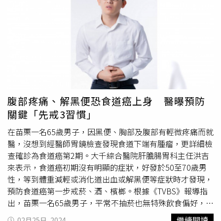
復與置換2大類：經導管二尖瓣修復術： 將二尖瓣膜前後2
能把血液輸出去，常見原因為老化，好發於70-80歲以上的
個瓣葉邊緣對接的Mitraclip瓣膜夾合器技術。經導管二尖瓣
民眾；另一原因是先天異常，患者僅有2個瓣葉，較一般人
置換術： 從右心房穿刺心房中膈，到左心房進行瓣膜置
少1個，50-60歲就會發生早發性主動脈瓣膜狹窄狀況。提醒
換，可減少損傷，同時置換成新的導管瓣膜。 經導管二尖
民眾，若出現「走路易喘」、「頭暈目眩」、「胸悶胸痛」
瓣修復術： 將二尖瓣膜前後2個瓣葉邊緣對接的Mitraclip瓣
3個警訊，恐危及生命，應積極治療。國際標準治療方針
膜夾合器技術。 經導管二尖瓣置換術： 從右心房穿刺心房
外科開胸長期效果佳針對治療主動脈瓣膜狹窄，林口長庚紀
中膈，到左心房進行瓣膜置換，可減少損傷，同時置換成新
念醫院心臟血管外科副主任陳紹緯說明，3大治療方式包括
的導管瓣膜。 瓣膜再置換高風險 經導管療法適合高齡患
藥物治療、外科
開胸手術
與經導管療法。
開胸手術
經證實有
者若瓣膜損壞太嚴重，修補效果不佳，就需要置換人工瓣
效且可提供穩定的長期效果。手術方式是切除老舊主動脈瓣
腹部疼痛、解黑便恐食道癌上身 醫曝預防
膜，選擇方針依患者年齡而定：金屬瓣膜 (儘可外科手術置
膜，縫合新的人工瓣膜。雖然須裝人工心肺機、暫時停止心
關鍵「先戒3習慣」
換)： 耐用度較高，但需要長期服用抗凝血劑。適合年輕患
臟功能實施手術，但手術視野廣，適合年輕或伴隨多種心臟
者使用，可減少二次置換的風險。 生物瓣膜： 由豬牛製
問題（如血管阻塞、冠狀動脈狹窄或二尖瓣問題等）的患
在苗栗一名65歲男子，因黑便、胸部及腹部有輕微疼痛而就
成，使用年限較短。適合年長者，不需多次開刀，可避免服
者，一次打通心臟門戶。 藥物治療：幫助緩解不適症
醫，沒想到經醫師胃鏡檢查發現食道下端有腫瘤，更詳細檢
用抗凝血劑所造成的出血作用。不過，生物瓣膜約10年會慢
狀。 標準
開胸手術
：適合伴隨多種心臟問題的患者，穩定
查確診為食道癌第2期。大千綜合醫院肝膽腸胃科主任洪吉
慢鈣化，此時就會需要2次置換。但2次開刀本身風險高，包
耐用。 經導管瓣膜置換：適合高齡或高風險族群，微創恢
來表示，食道癌初期沒有明顯的症狀，好發於50至70歲男
括二尖瓣結構複雜、第1次手術傷口留疤、組織沾黏等，或
復快。至於人工瓣膜要如何挑選呢？陳紹緯表示，金屬瓣膜
性，等到體重減輕或消化道出血或解黑便等症狀時才發現，
第一次手術紀錄未詳盡等狀況，讓病人求助無門！謝宜璋進
耐用度高，牛、豬製成的生物瓣膜產生血栓機會較低，因此
預防食道癌第一步戒菸、酒、檳榔。根據《TVBS》報導指
一步表示，現今有「經導管瓣中瓣」療法，將導管從股靜脈
不用吃抗凝血劑，患者可依個人需求選擇。長者高風險怎麼
出，苗栗一名65歲男子，平常不抽菸也無特殊飲食偏好，因
放入順著血管到達左心房，並順著指引導線植入新的人工瓣
辦？ 經導管微創傷口小不過，主動脈瓣膜狹窄患者多為
解黑便、胸部及腹部有輕微疼痛而就醫，照胃鏡檢查時，卻
繼續閱讀
02月25日, 2024