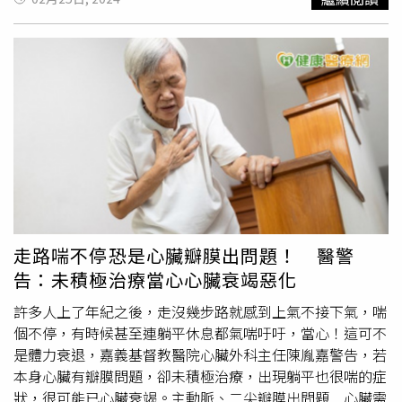
膜。此術式風險較低、較不侵入性、傷口較小，手術及住院
70-80歲以上的年長者，而且常合併其他疾病，進行
開胸手
發現食道下端靠近胃的部位有腫瘤，切片檢查為惡性腫瘤，
時間較短，提供高風險患者另一項治療選擇。治療技術日新
術
需要暫時停止心臟，對於年長者負擔較大。好在另一種
後續確診為食道癌第2期。大千綜合醫院肝膽腸胃科主任洪
月異 團隊擬定最適合治療方針林口長庚紀念醫院外科部副
「經導管療法」，由內外科醫師共同合作，為高齡患者克服
吉來表示，食道癌初期沒有明顯的症狀，多數病人是在出現
部長葉集孝表示，二尖瓣逆流治療技術日益月新，從早年氣
了治療風險。林口長庚紀念醫院心臟衰竭中心主任張其任解
吞嚥困難、吃不下、體重減輕、胸部及上腹部疼痛、慢性咳
球擴張術、
開胸手術
到現今經導管瓣膜療法，治療選擇多
說，經導管療法最大的特色是不需要插管麻醉，從靜脈注射
嗽、消化道出血或解黑便等症狀時才發現，食道癌好發於50
元。心臟整合中心團隊會依據患者年紀與疾病進展，評估最
麻醉藥物即可進行。傷口小不用縫合，只要簡單止血即可完
至70歲男性，發生的原因與抽菸、喝酒、常吃含亞硝胺食
適合的治療方式，達到最佳治療效果。​​​
成，恢復時間非常的快速，不少患者即使是90歲高齡，中午
物、過熱的飲食，及食道曾受腐蝕傷害有關。而如何預防食
治療、下午就可以正常進食，2、3天後就可以下床自由活
道癌發生，洪吉來主任建議，戒菸、酒、檳榔是最重要的事
動。經導管療法流程：從病患的鼠蹊部做股動脈穿刺，植入
情，另外應避免常吃含亞硝胺如醃漬、煙燻及過熱的食物，
導引鞘管，將帶有人工瓣膜的導管引入血管內。從股動脈一
可以多吃蔬菜、水果等富含維他命C食物，可降低癌症的發
路沿著主動脈，進到退化瓣膜所在的位置。經由影像定位，
生率。洪吉來主任說明，早期食道癌可進行手術治療或內視
把瓣膜擴張，退化的瓣膜推在外側，新的瓣膜取代舊瓣膜。
鏡切除腫瘤即可，不過腫瘤已侵犯至食道黏膜下層或更深的
走路喘不停恐是心臟瓣膜出問題！ 醫警
4+1條件健保給付！ 團隊擬定治療策略然而，經導管置換
位置，則必須以
開胸手術
切除腫瘤及食道重建，由於食道癌
告：未積極治療當心心臟衰竭惡化
瓣膜動輒上百萬，讓許多患者與家屬卻步。林口長庚紀念醫
不易早期發現，多數食道癌病人發現時已是晚期，造成在治
院心臟血管內科系主任謝宜璋表示，目前健保可給付4+1條
療後的預後不佳，晚期的食道癌治療會建議以手術搭配放射
許多人上了年紀之後，走沒幾步路就感到上氣不接下氣，喘
件置換瓣膜： 4點必要條件：心衰竭症狀達到2~4級嚴重主
及化學治療，來提高疾病控制率與存活率，他也提醒，民眾
個不停，有時候甚至連躺平休息都氣喘吁吁，當心！這可不
動脈瓣膜狹窄至少2位心臟外科醫師判定進行
開胸手術
風險
若有感覺吞嚥異常超過2周仍未改善，務必要盡快就醫檢
是體力衰退，嘉義基督教醫院心臟外科主任陳胤嘉警告，若
過高病人有1年以上的術後存活率另具備以下條件之一：無
查。
本身心臟有瓣膜問題，卻未積極治療，出現躺平也很喘的症
法接受開刀手術或開刀風險性過高有以下情形之一者：曾接
狀，很可能已心臟衰竭。主動脈、二尖瓣膜出問題 心臟需