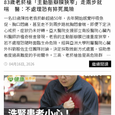
83歲老菸槍「主動脈瓣膜狹窄」走兩步就
手術
需切開胸骨，傷口長達20公分，恢復期極長；即便是一
喘 醫：不處理恐有猝死風險
般微創手術，也多從側胸肋骨間隙入刀，但肋骨間神經密
集，術後常伴隨長期的胸壁麻木感或疼痛。至於「劍突下手
一名83歲陳姓老翁菸齡超過50年，去年開始感覺呼吸急
術」，是從腹部上方心窩處下刀，避開肋骨間的神經組織，
促、胸口悶痛，甚至走不到兩步路就胸悶會喘，即便下定決
單一傷口僅約3至4公分。在精準切除腫瘤後，配合術前心肺
心戒菸，症狀仍未好轉。亞大醫院支援部立南投醫院心臟內
功能訓練與「術後加速康復」（ERAS）照護模式，黃先生
科醫師許楹奇檢查發現，老翁的主動脈瓣膜已達重度狹窄，
在術後隔天就能下床，5天後便出院，化驗結果證實為早期
若不處理恐隨時面臨生命危險。經與亞洲大學附屬醫院心臟
胸腺瘤，及時杜絕後患。胸悶久咳別輕忽 低劑量電腦斷層
外科劉殷佐主任團隊討論，決定採取微創方式處置，協助患
助早期發現白楚彬醫師指出，低劑量電腦斷層掃描不僅可用
者度過高難度的手術關卡。三高、老菸槍皆是高危險群 主
於肺癌篩檢，也有機會發現縱膈腔腫瘤等胸腔病灶。不過，
動脈瓣膜狹窄恐藏猝死隱憂長期抽菸、高血壓、糖尿病及心
繼續閱讀
04月16日, 2026
他也強調，並非所有檢查發現的腫瘤都需要立即手術，仍需
律不整是心血管健康的主要威脅。劉殷佐主任指出，主動脈
依腫瘤大小、位置及性質，與醫師討論適合的處置方式。提
瓣膜負責控制心臟血液流向全身，就像是一座高速公路的閘
醒民眾若有長期未癒的胸悶咳嗽，應尋求專業診斷，以免錯
門，隨著年齡增長、長期發炎或鈣化，閘門可能變得狹窄且
過黃金治療期。【延伸閱讀】高雄長庚王金洲長副院長：
難以開啟。當瓣膜狹窄時，心臟必須耗費更大的力氣才能將
LDCT有必要 肺腺癌轉移靠這「兩種抑制劑」肺癌仍是癌
血液擠向全身。臨床觀察發現，患者的脈壓差若達到82
王！早期診斷5年存活率達9成 「2類人」應定期做LDCT篩
mmHg，意味著心臟正承受極大負荷，常會伴隨胸悶、呼吸
檢https://www.healthnews.com.tw/readnews.php?
急促等表現。若未及時處置，心臟可能因過度代償而引發衰
id=68190
竭，甚至在日常活動中因供血不足導致猝死。高齡＋慢性