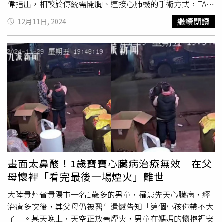
仕戎醫師指出，對於高齡或合併多重疾病，經醫師評估不適
太荒謬了。」
偉指出，相較於傳統需開胸、連接心肺機的手術方式，TAVI
合傳統
開胸手術
的高風險主動脈瓣狹窄患者，TAVI微創手術
技術具備多項優勢：免於
開胸手術
的創傷、避免出血、氣
繼續閱讀
12月11日, 2024
提供了一個相對安全的治療選擇。評估患者風險時，醫師會
胸、傷口感染及骨頭壞死等併發症風險，特別適合年長及高
考量年齡（如80至90歲以上）、共病情況（如曾進行心臟
風險族群。此外，醫療團隊追蹤發現，所有患者術後的經瓣
手術、肝腎功能異常、慢性肺阻塞等），以及失智、行動不
膜壓力差都小於10mmHg，症狀獲得明顯改善，加上無需
良等因素。術後控制三高是關鍵 醫：仍需遵照醫囑服藥勿
承受手術傷口之苦，病患滿意度極高。前瞻性醫療設備
擅自停藥諶大中主任提醒，心血管疾病往往與高血壓、糖尿
TAVI治療新紀元安南醫院醫療副院長陳偉華提及，除建置
病和高血脂等慢性病有關，主動脈瓣膜狹窄的患者還可能併
246坪標準尺寸複合手術室，配備1024切斷層掃瞄儀、4D
發冠心病。因此，即使進行瓣膜置換手術後，患者還是要注
經食道超音波等先進設備，以利施作TAVI微創手術。醫療團
重血壓、血糖和血脂肪的控制，以及遵照醫囑服藥，切勿認
隊更橫跨心臟內外科、麻醉科、手術室等多個專科，共同參
為手術完成後等同徹底痊癒，就擅自停止服藥。 【延伸閱
與國內外培訓，建立紮實的專業實力。而在取得健保給付資
讀】近5成洗腎病人因「這1病」所致！ 醫呼籲：定期篩
格後，凡符合心臟衰竭症狀、重度主動脈瓣膜狹窄、開心手
檢、追蹤是關鍵洗腎不只洗毒素 營養也會流失！腎友們這
術高風險等條件的患者，皆可申請補助。未來，TAVI也將擴
樣補身體https://www.healthnews.com.tw/readnews.php?
大應用於高低風險患者、持續優化瓣膜技術、加強術後照護
畫面太鼻酸！1歲寶寶心臟病治療無效 在父
id=64601
管理、整合多元治療方案，以及降低併發症風險。
母懷裡「看完最後一場煙火」離世
大陸貴州省貴陽市一名1歲多的男童，罹患先天心臟病，經
治療多次後，其父母仍被醫生遺憾告知「這個小孩你帶不大
了」。某天晚上，天空正放著煙火，男童在媽媽的懷抱裡安