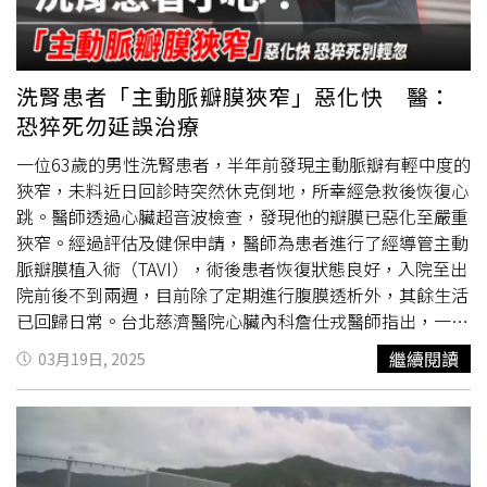
病 微創置換瓣膜協助降風險考量患者高齡且具備多項慢性
病史，傳統
開胸手術
需切開胸骨並使用人工心肺機讓心臟停
止跳動，對長輩的體力與耐受力是一大挑戰。為了在風險控
管與治療價值間取得平衡，醫療團隊評估後，決定施行「經
洗腎患者「主動脈瓣膜狹窄」惡化快 醫：
導管主動脈瓣膜置換術」（TAVI）。劉殷佐主任說明，這種
恐猝死勿延誤治療
處置方式主要從大腿腹股溝處的動脈切開微小傷口，將人工
瓣膜經由導管送達心臟位置，並於原位取代功能受損的舊瓣
一位63歲的男性洗腎患者，半年前發現主動脈瓣有輕中度的
膜。由於不需大面積切開胸腔，且失血量相對較低，有助於
狹窄，未料近日回診時突然休克倒地，所幸經急救後恢復心
縮短高齡患者的術後恢復期。醫籲抽菸者與三高族群 需留
跳。醫師透過心臟超音波檢查，發現他的瓣膜已惡化至嚴重
意呼吸異常訊號許楹奇醫師與劉殷佐主任共同提醒，預防勝
狹窄。經過評估及健保申請，醫師為患者進行了經導管主動
於治療。高齡族群、長期抽菸者或三高患者應保持高度警
脈瓣膜植入術（TAVI），術後患者恢復狀態良好，入院至出
覺，若在爬坡、提重物或散步時出現異常喘氣、莫名的胸口
院前後不到兩週，目前除了定期進行腹膜透析外，其餘生活
壓迫感或暈眩，切勿僅視為老化現象。建議定期進行心臟超
已回歸日常。台北慈濟醫院心臟內科詹仕戎醫師指出，一般
音波篩檢，提早發現瓣膜異狀，並與醫療團隊討論最合適的
人隨著年齡增長，血管和瓣膜都會出現鈣化的情況，不過洗
繼續閱讀
03月19日, 2025
照護方案。【延伸閱讀】高齡心衰風險別輕忽！醫解析主動
腎患者由於體內電解質代謝異常，導致鈣和磷離子失衡，使
脈瓣膜置換 從術式到瓣膜類型多元選擇洗腎患者小心！
得鈣離子更容易沉積在血管壁和瓣膜、形成鈣化，進而引發
「主動脈瓣膜狹窄」惡化快 恐猝死別輕忽
瓣膜狹窄的問題。其中主動脈瓣是左心室和大動脈之間的重
https://www.healthnews.com.tw/readnews.php?
要閥門，一旦出現嚴重狹窄，心臟需要更大的壓力才能將血
id=68137
液推送到全身。長期下來，心臟可能因負荷過重而匱乏，最