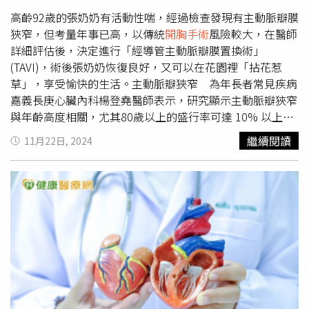
難過了，當媽了見不得這些，寶貝下次投胎來爸爸媽媽這
裡，一定是健健康康的」。
高齡92歲的張奶奶有活動性喘，經過檢查發現有主動脈瓣膜
狹窄，但考量年事已高，以傳統
開胸手術
風險較大，在醫師
詳細評估後，決定進行「經導管主動脈瓣膜置換術」
(TAVI)，術後張奶奶恢復良好，又可以在花園裡「拈花惹
草」，享受愉快的生活。主動脈瓣狹窄 為年長者常見疾病
嘉義長庚心臟內科楊登堯醫師表示，研究顯示主動脈瓣狹窄
與年齡高度相關，尤其80歲以上的盛行率可達 10% 以上，
是年長者常見的退化性疾病之一，而主動脈瓣狹窄使心臟血
繼續閱讀
11月22日, 2024
液的輸出困難，嚴重者甚至會呼吸困難，胸痛或胸悶，暈厥
或頭暈。年長者手術風險高 TAVI手術免開胸、恢復快但由
於年長者身體較虛弱或存在其他共病，導致手術風險增高。
不過，現在透過TAVI，能讓高齡族群不必承受開胸風險，成
為目前治療主動脈瓣膜狹窄的主流術式。楊登堯醫師進一步
說明，TAVI經導管主動脈瓣膜植入術，通常是從鼠蹊部的股
動脈，將導管沿著主動脈放進去，當到達主動脈時，將瓣膜
打開，此時植入新的瓣膜，瓣膜功能即開始啟動。相較於傳
統
開胸手術
，TAVI不須讓心臟停止跳動、不須使用體外循
環、傷口較小、手術時間較短，對年紀較大、共病很多的病