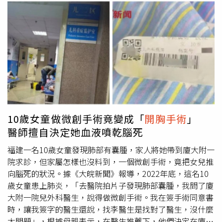
肺動脈氣球成型術，並協助申請肺高壓藥物治療，讓蕭先生
其實仍有很大的復發機率。王金洲醫師表示，以5年存活率
心衰竭指數恢復正常，活動喘的狀況改善許多，整體恢復非
來看，肺癌1期存活率約有65－75%；2期約有50－70%；
常好。曾發生急性肺栓塞要留意 牢記這些守則簡振宇醫師
3A期則只有約30－40%，而復發風險以1A、1B期來說大概
提醒，曾發生過急性肺栓塞的病人，有一小部份會因為內皮
還是有20－30%，較嚴重的3A期大約就有70%的復發風
異常或凝血功能異常，轉變為慢性肺栓塞，並影響血管結
險，所以可以開刀的肺癌患者其實復發機會還是蠻高的。王
構，慢慢演變成肺高壓，這類病人需要終身使用抗凝血劑。
金洲醫師指出，開完刀後仍有復發風險是因為有時癌細胞可
病人平時需注意飲食清淡、按時服藥，並按時回診追蹤，由
能已有遠處轉移，但太過微小，開刀診斷時影像學檢測不出
醫師評估是否需要進一步手術或調整藥物。
來，在這種情況下建議病患可以做術後輔助治療降低復發風
險。高雄長庚醫院內科部副部主任王金洲醫師了解術後3輔
助治療 依個別情況選擇適當方法術後輔助治療包含化療、
10歲女童做微創手術竟變成「
開胸手術
」
標靶治療、免疫治療等。王金洲醫師提到，標準的輔助治療
醫師擅自決定她血液噴乾腦死
是化療，化療僅能增加約5%的復發預防效果，其實還是不
太夠，但現在輔助治療有其他新治療選擇，例如；標靶、免
福建一名10歲女童發現肺部有囊腫，家人將她帶到廈大附一
疫藥物等，相關研究都已證實術後加上標靶輔助治療或免疫
院求診，但家屬怎樣也沒料到，一個微創手術，竟把女兒推
輔助治療控制復發的效果都不錯，可增加約30%的復發預防
向腦死的狀況。據《大皖新聞》報導，2022年底，這名10
效果。若以較嚴重的3A期為例，原先有約70%的復發機
歲女童患上肺炎，「去醫院拍片子發現肺部囊腫，我問了廈
會，如果在術後用化學輔助治療仍有約65%的復發可能，但
大附一院兒外科醫生，說得做微創手術。我在簽手術同意書
若合併使用標靶或免疫藥物，復發機會就會降到50%以下，
時，讓我簽字的醫生還說，找李醫生是找對了醫生，沒什麼
差距非常大。不過，該怎麼選擇合適的用藥呢？王金洲醫師
大問題」，根據母親表示，在醫生推薦下，他們決定在廈大