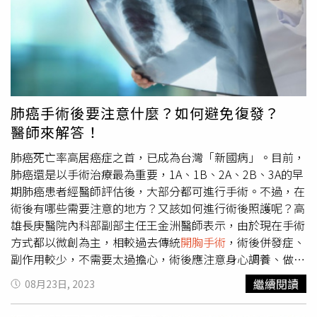
率較低的經導管主動脈瓣膜置換手術。
息狀態無症狀，活動時會受到輕微限制，一般活動會引發氣
喘、疲倦、胸痛、早期暈厥第三級休息狀態可能無症狀，但
活動時會受到顯著限制，輕微活動會引發氣喘、疲倦、胸
痛、早期暈厥第四級休息狀態即有症狀。可能已合併右心衰
竭症狀 第四類肺高壓屬罕見 5年內死亡率高達36%簡振宇
醫師指出，蕭先生之前有急性肺栓塞病史，因為活動會喘，
在外院診斷慢性肺動脈栓塞造成的肺高壓，在進一步的診療
肺癌手術後要注意什麼？如何避免復發？
發現，主要問題是肺高壓造成右心衰竭。慢性肺栓塞造成的
醫師來解答！
肺高壓，是第四類的肺高壓，屬於罕見疾病，每百萬人只有
二至六個病例，主要是因為慢性的血栓，造成血管阻塞、血
肺癌死亡率高居癌症之首，已成為台灣「新國病」。目前，
管重塑、內皮增生，導致血管收縮而引發肺高壓。常見症狀
肺癌還是以手術治療最為重要，1A、1B、2A、2B、3A的早
包括活動會喘、咳嗽、咳血或者下肢水腫，或是活動時暈厥
期肺癌患者經醫師評估後，大部分都可進行手術。不過，在
等，嚴重時可能致死，5年內的死亡率高達36%。治療慢性
術後有哪些需要注意的地方？又該如何進行術後照護呢？高
肺栓塞肺高壓 3種方式一次看慢性肺栓塞肺高壓治療有三
雄長庚醫院內科部副部主任王金洲醫師表示，由於現在手術
種選擇，其中實施肺動脈內膜剝除手術，可以治癒疾病，但
方式都以微創為主，相較過去傳統
開胸手術
，術後併發症、
因是
開胸手術
，風險較高；簡振宇醫師積極發展肺動脈氣球
副作用較少，不需要太過擔心，術後應注意身心調養、做運
成型術，以心導管打通血管，病人術後隔天可出院，風險較
動或復健來恢復功能及體能，而菸、環境物質暴露等致癌風
繼續閱讀
08月23日, 2023
低，也不必承受開刀之苦；此外還可以使用藥物，協助放鬆
險都須避免，此外最重要的部分就是避免復發、定期追蹤。
血管。不過，因蕭先生不願意開刀，因此陸續為他施行三次
肺癌術後別輕忽復發可能 如何降低復發風險？肺癌手術後