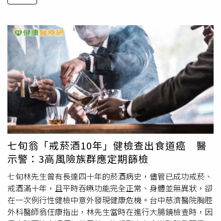
七旬翁「戒菸酒10年」健檢查出食道癌 醫
示警：3高風險族群應定期篩檢
七旬林先生曾有長達四十年的菸酒病史，儘管已成功戒菸、
戒酒滿十年，且平時吞嚥功能完全正常、身體並無異狀，卻
在一次例行性健檢中意外發現健康危機。台中慈濟醫院胸腔
外科醫師翁任康指出，林先生當時在進行大腸鏡檢查時，因