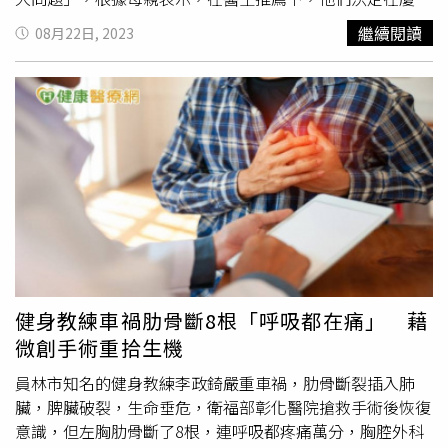
表示，病人應多與主治醫師討論，並且透過基因檢測或生物
附一院為女兒做微創手術，「李醫生是他們醫院外聘的教
繼續閱讀
08月22日, 2023
標記檢測，依各別的狀況擬定治療計畫，例如；如果經過基
授，他就每月一兩天在這家醫院，說李醫生是全國數一數二
因檢測發現基因突變有相對應的標靶藥物，就建議使用標靶
的微創專家，讓我們等他來做這個手術」。3月3日12點，
輔助治療；如果沒有基因突變，那選擇免疫輔助治療的意義
女童被推進手術室，由李醫生主刀，「手術進行了一個半小
比較大。輔助治療、定期追蹤 降低復發與死亡風險除了輔
時到2個小時，就割到血管了。醫生用止血鉗去鉗血管，說
助治療外，術後定期追蹤檢查也很重要，因為復發後有一部
血管是脆的，結果傷口就變得更大，血噴出來，場面沒辦法
份患者其實沒有任何症狀，而且通常出現咳嗽、呼吸喘、疼
控制，就打電話叫胸外科的醫生來輔助做開胸」。家屬指
痛等症狀時，可能都已是較嚴重的肺癌復發情況。王金洲醫
控，從微創轉
開胸手術
這個過程，他們完全是不知情的，
師表示，術後醫師會依不同期別安排每3個月到1年不等的時
「沒有醫生出來告訴我們，也沒有讓我們簽署轉
開胸手術
同
間，追蹤胸部電腦斷層、癌症CEA指數等。因此，術後應重
意書。到下午4點多手術結束，有一個醫生才出來跟我說孩
視復發風險，並依醫師建議定期追蹤，若發現復發也可與醫
子手術中有出血，有割到血管，都不敢說大出血，說可能要
師討論後續治療方式。不過，王金洲醫師提到，雖然復發後
送去兒科重症監護室觀察一兩天，就這樣輕描淡寫地就過去
也可用免疫、標靶等治療，但輔助治療是在手術治療後沒有
了」。家屬認為醫院向家屬隱瞞手術當中出現的狀況，「當
健身教練車禍肋骨斷8根「呼吸都在痛」 藉
疾病的狀態下殺死殘餘癌細胞，而復發是處於疾病狀態，其
時我們家屬也沒意識到這麼嚴重嘛，還以為就是簡單的出
微創手術重拾生機
治療效果勢必大打折扣，相對的副作用也較麻煩。而復發後
血，其實根本就不是。當天晚上在兒科重症監護室搶救，醫
的心境、治療路程也與術後輔助治療時期大不相同。王金洲
生都不敢告訴我們，直到兩三天後交待病情時，醫生才說，
員林市知名的健身教練李政錡嚴重車禍，肋骨斷裂插入肺
醫師表示，現在手上的患者中有2位術後已完成免疫治療，1
其實那天送來在裡面搶救了一整夜，止血鉗碰到了血管，這
臟，脾臟破裂，生命垂危，衛福部彰化醫院搶救手術後恢復
位已使用標靶治療半年多，目前追蹤下來狀況良好都沒有復
個手術紀錄裡面有記錄」。根據廈大附一院兒科重症監護科
意識，但左胸肋骨斷了8根，連呼吸都疼痛萬分，胸腔外科