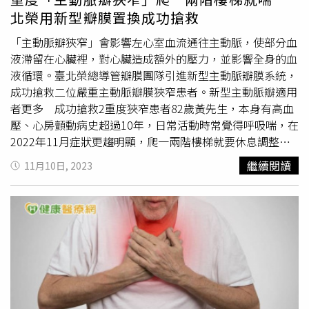
抗凝血劑，但年限最多到15-20年左右，若病人還很年輕，
查，對於無法接受傳統
開胸手術
的病人，可以選擇傷口小、
北榮用新型瓣膜置換成功搶救
也會面臨二次手術問題。隨著科技進步，人工瓣膜也不斷進
低侵入性，且併發症發生率極低的「經導管主動脈瓣膜置換
步，生物瓣膜使用年限越來越長，新型的牛心瓣膜設計則加
手術」。
「主動脈瓣狹窄」會影響左心室血流通往主動脈，使部分血
入考慮二次手術的可能性，發展出利用球囊將原本框架撐
液滯留在心臟裡，對心臟造成額外的壓力，並影響全身的血
開，再放入適當大小的經導管型瓣膜。陳胤嘉醫師補充，瓣
液循環。臺北榮總導管瓣膜團隊引進新型主動脈瓣膜系統，
膜的大小與病人體重相關，若體重較重者，小型的瓣膜恐無
成功搶救二位嚴重主動脈瓣膜狹窄患者。新型主動脈瓣適用
法支撐其血流量。已知有瓣膜問題應追蹤 心臟衰竭建議手
者更多 成功搶救2重度狹窄患者82歲黃先生，本身有高血
術治療然而術式及瓣膜選擇多元，有些民眾難以立刻決斷。
壓、心房顫動病史超過10年，日常活動時常覺得呼吸喘，在
「通常沒有急性危機，有足夠的時間可以討論跟思考，是否
2022年11月症狀更趨明顯，爬一兩階樓梯就要休息調整呼
可以用藥物多控制幾年再換。」陳胤嘉醫師提醒，微創或經
吸，由於症狀嚴重在同年12月就醫，診斷為中度至重度主動
繼續閱讀
11月10日, 2023
導管手術的確是趨勢，也有潛力發展到不止高風險，連中低
脈瓣狹窄，但到2023年7月檢查發現已是重度主動脈瓣狹
風險病人也可以適用，然因每位病人狀況不同，手術方式必
窄，瓣膜開口面積（AVA）只剩 0.9 cm2。68歲胡女士，曾
須與醫師討論，包含體力、經濟狀況等，選擇最符合自身條
接受腎移植，但移植腎再衰竭，而後又規則洗腎超過10年，
件的方式。陳胤嘉醫師提醒，若知道自己有瓣膜問題，建議
因心悸、體力變差容易喘等症狀持續約一年，在外院診斷有
追蹤治療，以掌握瓣膜狀況。陳醫師分享一位60歲左右的男
心律不整，2023年轉至臺北榮總心臟血管外科張效煌主任
性，患有主動脈瓣膜狹窄，一直以藥物控制，雖已出現症
門診求診，經由心臟超音波檢發現主動脈瓣膜狹窄，診斷為
狀，卻抗拒開刀。後來在家中暈倒、心因性休克，緊急送往
重度主動脈瓣狹窄，瓣膜開口面積（AVA）僅有 0.53 cm2。
急診搶救。所幸及時裝置葉克膜穩定病情，隔日進行主動脈
所幸，2位病人在接受經導管主動脈瓣膜置換手術後皆已順
置換手術，當天晚上就脫離呼吸器與葉克膜，10天後便出
利康復出院。張效煌主任提到，一般經導管主動脈瓣膜置換