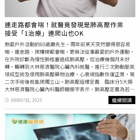
院，恢復狀況良好。「在大家想像中，心臟手術非常恐怖，
手術血管直徑需≧5.5mm，但新型主動脈瓣膜系統血管直徑
但更恐怖的是如果沒適當處理，反而可能需要承擔心臟衰竭
僅需≧5mm，可適用於更多周邊血管較窄的病人。嚴重狹
惡化或猝死的風險。」陳胤嘉醫師呼籲有瓣膜問題的患者，
窄恐致命應盡速就醫 可選更精準的治療方法另外，張效煌
連走路都會喘！就醫竟發現是肺高壓作祟
一定要定時回門診追蹤檢查，若出現暈厥或心臟衰竭等症
主任表示，新型主動脈瓣膜系統還可以回收，術中若置放位
接受「1治療」連爬山也OK
狀，就建議可開始與醫師及家人討論手術時機及方式。
置不理想，可重新回收置放，而且瓣膜底部有X光可清楚辨
識的標記，能更精準確認置放深度，同時也維持「主動脈瓣
熱愛戶外活動的60歲蕭先生，兩年前某天突然變得很容易
環上」設計的優勢，術後能產生良好的瓣膜血液動力學，增
喘，連走路、爬樓梯都會喘，更無法從事最愛的戶外運動，
加瓣膜的耐用性。張效煌主任提醒，嚴重的主動脈瓣膜狹窄
在外院診斷為慢性肺栓塞造成肺高壓，但治療幾個月未好
恐致命，如發現家中長輩出現胸悶、昏厥等現象，應儘速就
轉，輾轉到大林慈濟醫院心臟內科就醫，進行三次肺動脈氣
醫檢查，對於無法接受傳統
開胸手術
的病人，可選擇傷口
球成型術及使用肺高壓藥物治療，心衰竭指數恢復正常，第
小、低侵入性，且併發症發生率極低的「經導管主動脈瓣膜
二次手術後就能爬獨立山。肺高壓這樣定義 臨床分5大類
置換手術」。北榮於民國99年引進「經導管主動脈瓣膜置換
大林慈濟醫院心臟內科醫師簡振宇表示，肺高壓定義為若休
手術」，心血管中心結構性心臟科陳嬰華醫師主任表示，
息時平均肺動脈壓大於20毫米汞柱，根據肺高壓的臨床分類
繼續閱讀
09月07日, 2023
99.5%的病人術後經過長期追蹤，主動脈瓣膜功仍維持良
總共分五大類︰一、因肺動脈異常而造成的肺高壓；二、因
好，而且第一位病人已存活超過十年。張效煌主任提醒，嚴
左心疾病引起的肺高壓；三、因肺臟疾病引起的肺高壓；
重的主動脈瓣膜狹窄有致命的可能，如果家中長輩有胸悶、
四、因慢性血栓栓塞引起的肺高壓；五、其他或不明原因引
昏厥等情形，應儘速就醫檢查，經醫師評估無法接受傳統
開
起的肺高壓。世界衛生組織肺高壓功能性評估分級︰第一級
胸手術
的病人，可以選擇傷口小、低侵入性，且併發症發生
日常活動不受限，無論休息或運動狀態皆無症狀。第二級休