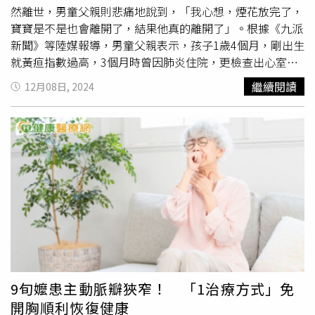
然離世，男童父親則悲痛地說到，「我心想，煙花放完了，
寶寶是不是也會離開了，結果他真的離開了」。根據《九派
新聞》等陸媒報導，男童父親表示，孩子1歲4個月，剛出生
就黃疸指數過高，3個月時曾因肺炎住院，更檢查出心室中
隔缺損。他說，孩子5個多月就做了心臟
開胸手術
，術後第3
繼續閱讀
12月08日, 2024
天心臟驟停，導致嚴重的缺血缺氧性腦損傷，並在加護病房
住院1個月。後來，經過專家會診，醫師認為可能無法治
癒，也向男童雙親告知「這個小孩你帶不大了」，要他們做
好準備，男童父母與家人商量後，決定放棄治療。上月29
日，當天正好放煙火，男童的母親抱著孩子，一家3口在1樓
抬頭看煙火，而男童也在父母的陪伴下，默默地離開人世，
畫面令人鼻酸。事後，男童父親感嘆，孩子太痛苦了，要走
的時候剛好外面在放煙火，「我心想，煙花放完了，寶寶是
不是也會離開了，結果他真的離開了」。影片曝光後，迅速
引起熱烈討論，網友們也紛紛淚道，「他在媽媽懷裡去的，
走的時候應該是幸福的，煙火相送，來世一路繁花，萬事順
遂」、「父母陪他看最後的人間盛景。下一輩子一定是平安
9旬嬤患主動脈瓣狹窄！ 「1治療方式」免
健康的小朋友」、「絢爛的煙花是他的第2次心跳」、「太
開胸順利恢復健康