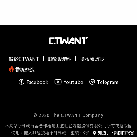
人，通常會產生全身性副作用，例如：虛弱、腸胃道潰瘍、
免疫力問題等。而局部性治療，主要重點在於破壞腫瘤，大
致又可分為外科切除手術、放射線治療、腫瘤消融法（冷凍
或高溫）等方式，治療後只會有些局部反應，不會產生全身
性的副作用問題。國泰醫院胸腔外科主任顏銘宏指出，外科
微創切除手術是現今治療肺癌的主要方式，醫院目前以單孔
胸腔鏡手術及達文西機器手臂手術為主，雖然已較傳統
開胸
手術
大幅降低手術傷害及併發症，讓病人提早復原。根據衛
關於CTWANT
聯繫&爆料
隱私權政策
福部資料，肺癌6危險因子包括菸害、空污、肺部相關疾
病、肺癌家族史、長期暴露炒菜油煙、特殊環境如長期暴露
發燒熱搜
引擎廢氣或石綿環境下工作的族群。近年來推廣的低劑量電
Facebook
Youtube
Telegram
腦斷層掃描也能及早檢查出異樣，若有吸菸習慣者，建議定
期檢查，若無吸菸習慣，由於輻射仍有其致癌風險，建議檢
查後，依醫師判斷決定之後的檢查頻率，若有腰痠背痛、咳
嗽、喘等症狀，也應早點就醫檢查。
© 2020 The CTWANT Company
本網站所刊載內容著作權屬王道旺台媒體股份有限公司所有或經授權
使用，他人非經授權不許轉載、重製、公開播送或公開傳輸。
知道了，請關閉視窗