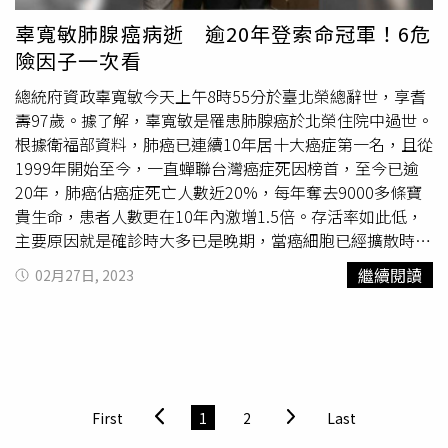
瘤大小與分佈範圍縮小到可以開刀，且對身體負擔較小的程
辜寬敏肺腺癌病逝 逾20年登索命冠軍！6危
度，因此為其安排手術。於開刀後，孫太太持續服用第二代
險因子一次看
標靶藥物近四年，病況控制穩定。直至四年後，孫太太的肺
部腫瘤又出現新的進展，經切片發現腫瘤突變為T790M，立
總統府資政辜寬敏今天上午8時55分於臺北榮總辭世，享耆
即將標靶藥物由二代改為三代繼續服用，於後續的追蹤檢查
壽97歲。據了解，辜寬敏是罹患肺腺癌於北榮住院中過世。
中發現，原本惡化的區域又再度地獲得控制，且標靶藥物的
根據衛福部資料，肺癌已連續10年居十大癌症第一名，且從
副作用相較化療來的低，目前已穩定控制七年有餘。依病人
1999年開始至今，一直蟬聯台灣癌症死因榜首，至今已逾
狀況 個別制定治療計畫陳沛興醫師強調，若為較晚期的肺
20年，肺癌佔癌症死亡人數近20%，每年奪去9000多條寶
癌，應積極與醫師討論合適治療計畫，以延長壽命且兼顧生
貴生命，患者人數更在10年內激增1.5倍。存活率如此低，
活品質為目標，晚期肺癌手術最重要的概念是先求不傷身，
主要原因就是確診時大多已是晚期，當癌細胞已經擴散時，
再求效果，治療的方向更著重於控制肺癌，並與之共存，盡
存活率自然就會降低，因癌症發生的部位不同，有些肺癌並
繼續閱讀
02月27日, 2023
可能的切除腫瘤，但不造成身體過大的副作用，用控制的概
不會出現症狀，有些則是轉移引起症狀才被發現，因此當患
念取代治癒，讓風險與治療效果達到平衡。
者發現身體不適就醫時，多已是第四、五期，而肺癌末期平
均存活率是不到1年。不過肺線癌如果能早期發現及治療，
在診斷的1個月內接受手術切除的第一期肺癌患者，其10年
的存活率高達92%。肺癌目前治療方式分為全身性治療與局
部性治療。全身性治療包括像過去常聽到的化療，及近幾年
First
1
2
Last
較新的標靶治療與免疫治療等，大多用於晚期及末期的病