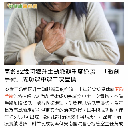
改善心臟功能後，患者洗腎時不再出現頭暈、呼吸困難、疼
開方向盤、鬆開安全帶，開始換鞋子和衣物。事發後，竹崎
痛或血壓下降的情況，能夠順利完成每次的洗腎過程，讓患
壽洋曾致電神農諭哉致歉，當被質問為何車子會失控越線，
者感到神清氣爽。患者也有機會回歸日常生活，從事喜愛的
他只說：「我不知道。」神農諭哉回憶碰撞時的情景，車禍
活動，例如運動和旅行都不是問題。置換瓣膜無需開胸！
發生後，剛好有一位在附近從事護理工作的女性，幫忙對兒
「TAVI手術」傷口小 恢復速度快諶大中主任說明，目前治
子進行心肺復甦，「我不斷叫著兒子的名字，大喊『回來
療主動脈瓣膜狹窄有兩種手術方式：傳統
開胸手術
和TAVI微
吧！回來吧！』，我自己鼻血流個不停，兒子身上也滿是
創手術。傳統手術需要開胸、停止心跳，將鈣化的瓣膜切除
血。」神農諭哉和兒子搭上直升機前往醫院急救，醫生告知
後置換新瓣膜，但對高齡或有多重疾病的洗腎患者來說風險
兒子必須進行
開胸手術
，最後醫生告知家屬無法救回兒子，
較高。相較之下，TAVI微創手術只需從鼠蹊部開一小傷口，
「當時，兒子的胸膛是敞開的，我可以看到他那顆小小的心
從股動脈置入導管將新瓣膜送至主動脈瓣膜位置，手術過程
臟。」他心痛自責無法保護自己的兒子，「我很難過，剛滿
高齡82歲阿嬤升主動脈瓣重度逆流 「微創
相對簡單。在恢復期方面，諶主任指出，傳統
開胸手術
病人
一歲的寶貝兒子，就被一個自私駕駛的人奪去了生命。」神
手術」成功瓣中瓣二次置換
約一週後可出院，但胸骨完全癒合需要2-3個月。而TAVI微
農諭哉近日貼出車禍畫面，在貼文中悲痛表示，這起車禍是
創手術的恢復速度更快，病人通常2-3天就能出院，1-2週後
不合理的，他希望這段影片可以散播出去，提醒所有駕駛者
82歲王奶奶因升主動脈瓣重度逆流，十年前曾接受傳統
開胸
即可恢復正常生活。TAVI微創手術造福高風險族群 有條件
不要以為開啟了自動駕駛功能，就不留神行車情況，更不要
手術
治療。經TAVI微創手術成功完成瓣中瓣二次置換，不僅
納入健保TAVI微創手術已納入有條件健保給付，但需經醫師
將整條道路上的性命全然交給機器操縱。竹崎最終以過失致
手術風險降低，還有恢復期短、併發症風險低等優勢，為年
評估確認患者符合高風險條件，並提出申請。台北慈濟醫院
死罪接受調查，但判決尚未有結果。神農痛批，「在日本，
長及高風險族群提供更安全的治療選擇。且手術成功後，僅
由心臟內科與心臟外科組成「瓣膜疾病治療團隊」，透過雙
即使你做了這樣的荒唐的行為，導致某人死亡或受傷，如果
住院5天即可出院，顯著提升治療效率與病患生活品質。治
科醫師的綜合評估，共同為患者制定最適合的治療策略。詹
你在車裡只是『我不記得了』，那就被認為是過失，這真的
療實績增多 創首例成功案例安南醫院醫心導管室主任黃成