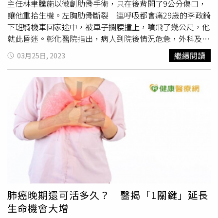
發，建議早期肺癌患者應盡快進行手術治療，並在術後根據
3月3日的轉入紀錄顯示，當晚7點40分轉入時，女童神志不
主任林聿騰施以微創肋骨手術，只在後背開了9公分傷口，
個別情況選擇適合的輔助治療，以降低復發、死亡風險。
清，每分鐘呼吸20下，當時診斷為右肺下葉腫物切除術後，
讓他重拾生機。左胸肋骨斷裂 連呼吸都會痛29歲的李政錡
缺血缺氧性腦病休克，心功能不全，予以重症護理、一級護
下班騎機車回家途中，被車子攔腰撞上，噴飛了幾公尺，他
理。李醫生甚至對家屬表示，「你們可以隨便去做鑑定，我
就此昏迷。彰化醫院指出，病人到院後情況危急，外科及骨
做的任何手術經得起任何鑑定」。女童的母親表示，10歲女
科醫師聯手接力手術，止住破裂脾臟及左肺出血，以及固定
繼續閱讀
03月25日, 2023
兒至今仍躺在兒科重症監護室病房裡，命懸一線，「她是把
左大腿骨的粉碎性骨折，救回一命。李政錡指出，動完重大
命吊著的，她沒有意識，處於昏迷當中。沒有自主呼吸，生
手術之後，他已經甦醒，全身都很痛，但最痛的是呼吸、咳
命完全靠呼吸機維持，醫生說只要呼吸機管子一拔，人肯定
嗽時牽動到斷裂的左胸肋骨，讓他疼痛到難以言喻，連最強
就三五分鐘就沒了」。另外，鉅額醫藥費也讓女童家人難以
的嗎啡都止不了痛。微創手術復位 早日恢復生活林聿騰主
承受，「從我女兒住進PICU到現在已經5個多月，目前花了
任表示，病人虛弱，肋骨的疼痛若等待肋骨自然癒合，光痛
快70萬了。我們剛開始去找，醫院說他們承擔40%，說醫
就受不了，如果動傳統大傷口
開胸手術
，不利於肌肉組織復
藥費他們來報，中間我們去其他部門反映後，醫院醫務科的
原，恐影響健身教練的職業生涯，所以決定以微創肋骨手術
工作人員說他們沒說過這個話，說就算賠50%，我們家屬也
減少病人的身體負擔。雖然其左胸肋骨幾乎全斷了，範圍很
要承擔另一半」，媽媽表示，「我們向信訪局反映後，信訪
大，但以最新的設備，配合3D胸廓重組影像的精準定位，
局給了我們一份受理通知書，說60天內給書面的回覆」。這
用最小傷口的微創手術進行復位，再以肋骨專用的鈦合金板
名傷心焦急的母親表示，「我們希望給女兒討回公道，盡快
固定，將傷口縮小到只有9公分。林聿騰主任強調，肋骨斷
解決這件事。小孩子在醫院已經拖到變形了，因為顱內高壓
裂若不處理，骨頭也會自行慢慢癒合，但對於斷了3根以上
肺癌晚期還可活多久？ 醫揭「1關鍵」延長
很高，直接額頭上鼓起一個包，都破裂了，現在傷口是完全
及錯位嚴重、胸壁穩定性受影響者，癒合可能達半年且可能
生命機會大增
合不上的」。
癒合不良，也可能發生氣胸、血胸等情況，又要忍受長期劇