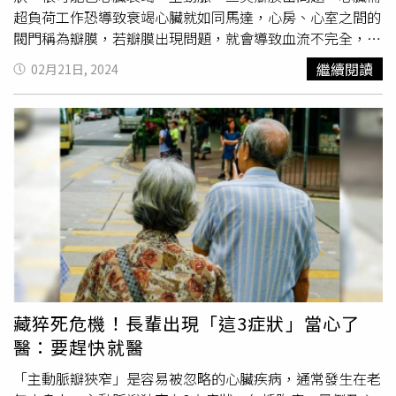
受心臟手術，如冠狀動脈繞道手術，心臟瓣膜手術，嚴重主
超負荷工作恐導致衰竭心臟就如同馬達，心房、心室之間的
動脈鈣化，胸腔燒灼後遺症，曾接受過縱膈腔放射治療，嚴
閥門稱為瓣膜，若瓣膜出現問題，就會導致血流不完全，進
重結構組織疾病，導致不能進行手術，肝硬化及肺功能不全
而引發其他問題。除了先天性的缺損（如少一瓣），瓣膜可
繼續閱讀
02月21日, 2024
者。符合以上規定者，即可申請健保之給付。國人平均壽命
能會因為老化退化、風濕性心臟病、急性感染、其他疾病等
延長，共病多、病情複雜，手術風險也提高。謝宜璋表示，
導致異常。陳胤嘉醫師說明，其中退化最為常見，因年紀大
對於高齡患者，侵入性低的治療為優先考量。每位患者病情
會出現瓣膜鈣化、周邊組織疏鬆或萎縮，或連接瓣膜的腱索
不盡相同，心臟內外科醫師會在手術前召開聯合會議，擬定
脫垂；少數患者會因為冠狀動脈疾病或其他疾病導致心肌擴
對患者最適合的治療方法，手術也會由內外科醫師一起執
大，也會影響瓣膜結構。心臟有四個瓣膜，但較容易出現問
行，確保患者的安全。長庚醫院的團隊合作模式越來越成
題的為主動脈瓣膜及二尖瓣膜。陳胤嘉醫師表示，通常瓣膜
熟，期許未來為國人提供更好的醫療服務，持續提升台灣的
異常，會使心臟輸出的血液量不足，心臟必須變得肥大且更
醫療水準，跟世界接軌。
賣力運轉以提供足夠血量。而長時間超負荷工作，就容易出
現心律不整、喘、體能下滑等狀況，若出現晚上躺平會喘、
或睡到一半喘到醒過來，就表示瓣膜造成的心臟衰竭已經需
要處理，不過，很多人會認為是正常老化而忽略。嘉義基督
教醫院心臟外科主任陳胤嘉根治瓣膜靠手術 高風險患者適
藏猝死危機！長輩出現「這3症狀」當心了
合經導管置換手術瓣膜該如何治療？陳胤嘉醫師表示，目前
醫：要趕快就醫
唯一能根治的方式就是手術，但並非人人都需要手術，需要
根據病人的身體條件、體力、年紀等綜合評估風險；若已出
「主動脈瓣狹窄」是容易被忽略的心臟疾病，通常發生在老