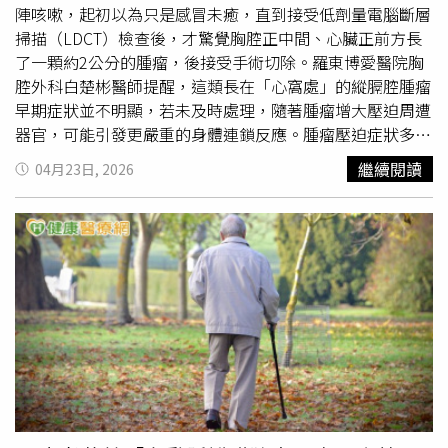
關。香菸、酒精與檳榔中的致癌物質會對食道黏膜造成長期
陣咳嗽，起初以為只是感冒未癒，直到接受低劑量電腦斷層
刺激。即便像林先生一樣已經戒除多年，過去數十年累積的
掃描（LDCT）檢查後，才驚覺胸腔正中間、心臟正前方長
風險依然存在，不可掉以輕心。若能在早期發現食道癌，透
了一顆約2公分的腫瘤，後接受手術切除。羅東博愛醫院胸
過手術切除後的觀察顯示，患者不僅能保有良好的生活品
腔外科白楚彬醫師提醒，這類長在「心窩處」的縱膈腔腫瘤
質，存活率也相對理想。翁任康醫師建議，凡是有抽菸、喝
早期症狀並不明顯，若未及時處理，隨著腫瘤增大壓迫周遭
酒或嚼檳榔習慣的高風險族群，年過四十歲後應定期安排上
器官，可能引發更嚴重的身體連鎖反應。腫瘤壓迫症狀多
消化道內視鏡（胃鏡）檢查。若日常出現吞嚥不適、胸口悶
變 胸悶咳嗽到臉腫症狀多元白楚彬醫師指出，縱膈腔位於
繼續閱讀
04月23日, 2026
痛或不明原因體重減輕，應儘速就醫專業評估。【延伸閱
兩側肺臟之間，內部包含心臟、大血管、氣管、食道及胸腺
讀】「趁熱吃」恐引食道癌！醫籲：「這樣吃」養成良好飲
等重要器官。他進一步解釋提到，人體的胸腺在青春期後應
食習慣 遠離癌風險以為胃食道逆流竟是第三期食道癌 微
逐漸萎縮退化為脂肪組織，但若退化不全產生病變，就可能
創手術重建老菸槍食道保命
演變為腫瘤。羅東博愛醫院胸腔外科白楚彬醫師提醒，並非
https://www.healthnews.com.tw/readnews.php?
所有檢查出來的腫瘤都需開刀，建議與醫師針對檢查結果充
id=68355
分討論治療方式。白楚彬醫師提到，當腫瘤壓迫到氣管或心
臟時，患者會出現胸悶、咳嗽等類似感冒或呼吸道疾病的徵
兆；若壓迫到喉返神經，則可能導致聲音沙啞；最嚴重的情
況是壓迫大靜脈，引發「上腔靜脈症候群」，導致血液回流
受阻，造成頭面部或手部異常腫脹。傳統開胸到微創進化
劍突下手術縮短恢復期針對黃男的案例，醫療團隊評估後採
取「劍突下單孔胸腔鏡手術」。白楚彬醫師表示，傳統
開胸