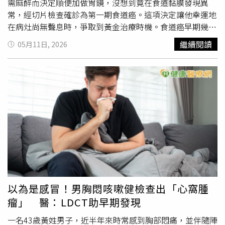
需麻醉而決定順便加做胃鏡，沒想到竟在食道黏膜發現異
常，經切片檢查確診為第一期食道癌。這項決定讓他幸運地
在病灶尚無聲息時，爭取到黃金治療時機。食道癌早期幾乎
無感 篩檢是關鍵翁任康醫師分析，食道是一個具有彈性的
繼續閱讀
05月11日, 2026
管狀器官，當腫瘤生長到足以造成阻塞、引起吞嚥困難或喉
嚨異物感時，臨床上往往已經進展到第三或第四期。由於食
道癌早期症狀極不明顯，多數患者直到進食困難才就醫，林
先生在完全「零症狀」的情況下，透過內視鏡檢查於第一期
就發現病灶，確實是非常幸運的案例。胸腔鏡微創手術 助
縮短復原時間針對林先生的病況，翁任康醫師採取「胸腔鏡
微創手術」進行治療。這項術式僅在患者側胸壁開幾個小
孔，並搭配腹部小切口進行食道切除與胃管重建。與傳統
開
胸手術
動輒二、三十公分的大型傷口相比，微創手術能維持
胸廓的完整性。翁任康醫師進一步說明，微創手術在部分臨
床觀察中，有助於降低術後疼痛感，並減少肺部併發症的發
生風險。林先生術後隔天即能下床活動，他自述疼痛程度遠
以為是感冒！男胸悶咳嗽健檢查出「心窩腫
低於預期，在醫護團隊的密切照護下穩定出院。菸酒檳榔高
瘤」 醫：LDCT助早期發現
風險群 需排定期篩檢 翁任康醫師提醒，臺灣食道癌患者
有九成以上屬於鱗狀上皮細胞癌，其成因與生活習慣密切相
一名43歲黃姓男子，近半年來時常感到胸部悶痛，並伴隨陣