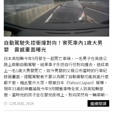
終導致心臟衰竭。「主動脈瓣膜狹窄」可致心臟衰竭、猝
死 醫籲勿延誤治療詹仕戎醫師表示，胸悶，容易喘或是稍
微活動就會心跳加速，甚至出現血壓不穩、突然下降等情
況，都是心臟出現問題的警訊。建議洗腎患者應每年定期進
行心臟檢查，若心臟瓣膜出現問題，醫師可透過聽診檢查發
現心雜音，進一步安排心臟超音波檢查，如果瓣膜病變情況
嚴重，就需要及時進行介入處理。多數洗腎患者可能同時患
自動駕駛失控衝撞對向！害死車內1歲大男
有糖尿病、心血管疾病等慢性病，台北慈濟醫院心臟外科諶
嬰 震撼畫面曝光
大中主任就指出，對這些患者而言，長期就醫已讓他們身心
俱疲，當得知自己又多患一種病時，患者經常缺乏就醫及治
日本高知縣今年9月發生一起死亡車禍，一名男子在高速公
療的意願。然而，洗腎患者的瓣膜狹窄惡化速度較一般患者
路上啟動自動駕駛，結果車子失控自行往對向撞去，造成車
快，可能一兩年內就會由輕度發展至重度。而主動脈瓣膜狹
上一名1歲大男嬰死亡，如今男嬰的父親公布當時的行車紀
窄若延誤治療，可能導致嚴重的心臟衰竭，甚至引發心臟驟
錄器畫面，提醒駕駛者不要以為開了自動駕駛功能就能什麼
停，造成心因性猝死，對生命是極大的威脅。醫師提醒患者
都不管，藉此警示大眾。根據日本《Yahoo!Japan》報導，
應提高警覺，及早發現、及早治療。洗腎不順 恐是心臟問
現年33歲的神農諭哉今年9月開著車帶全家人到高知縣旅
題惹禍！及早治療患者有望重返日常許多洗腎患者因心臟瓣
遊，當時他的孩子坐在嬰兒座椅上，對向突然有一輛車朝著
膜問題，在洗腎過程中出現胸悶、血壓下降，導致洗腎不順
他們高速衝撞，速度極快來不及閃避，導致他1歲的兒子因
繼續閱讀
12月26日, 2024
利，身體難以有效排除水分和毒素。諶主任指出，若能在心
創傷性休克而死亡。肇事的60歲駕駛竹崎壽洋在行駛途中，
臟功能嚴重受損前及早治療，為患者植入功能正常的瓣膜，
開啟豐田CROWN Crossover汽車的自動駕駛功能，接著放