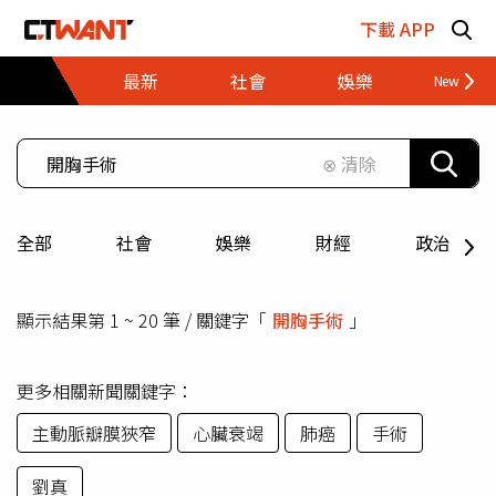
跳至主要內容區塊
下載 APP
最新
社會
娛樂
財經
⊗ 清除
全部
社會
娛樂
財經
政治
顯示結果第 1 ~ 20 筆 / 關鍵字「
開胸手術
」
更多相關新聞關鍵字：
主動脈瓣膜狹窄
心臟衰竭
肺癌
手術
劉真