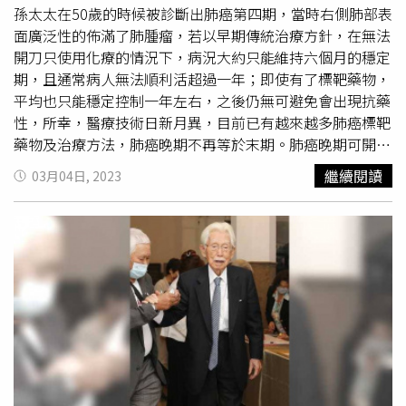
痛，還是建議採微創手術，才能早日回復正常生活。重拾大
孫太太在50歲的時候被診斷出肺癌第四期，當時右側肺部表
口呼吸 疼痛消除大半李政錡主任指出，原本左胸肋骨讓他
面廣泛性的佈滿了肺腫瘤，若以早期傳統治療方針，在無法
呼吸、睡覺、翻身都很痛，覺得過往如浮雲，生不如死，人
開刀只使用化療的情況下，病況大約只能維持六個月的穩定
生沒有希望，動完微創手術後，不到2天，胸部的疼痛消失
期，且通常病人無法順利活超過一年；即使有了標靶藥物，
大半，可以大口呼吸，感受到新鮮的空氣，重拾他對人生的
平均也只能穩定控制一年左右，之後仍無可避免會出現抗藥
希望。
性，所幸，醫療技術日新月異，目前已有越來越多肺癌標靶
藥物及治療方法，肺癌晚期不再等於末期。肺癌晚期可開
刀 微創手術加速復原新竹臺大分院胸腔外科陳沛興醫師說
繼續閱讀
03月04日, 2023
明，癌症越晚期，腫瘤相對大、周邊組織受損更嚴重，需手
術切除的部分也越多，即使切除了原發部位的腫瘤，也容易
復發，對病人身體負擔相當大。在手術技術的進步下，肺癌
手術大多可用微創胸腔鏡手術完成，傷口疼痛減少、恢復加
速、住院天數縮短，因此
開胸手術
已漸漸被胸腔鏡手術取
代。除了直接切除，也可利用冷凍治療來破壞腫瘤，對周邊
正常組織的傷害較小，可成為腫瘤切除手術或是麻醉風險高
的肺癌病人替代選擇。標靶藥物治療 穩定控制病況陳沛興
醫師說明，案例孫太太當時就診時，發現可使用第二代標靶
藥物進行治療，並且在服用三個月後發現大部分的腫瘤幾乎
消失，只剩下一小塊區域仍有腫瘤存在，服用六個月後，腫