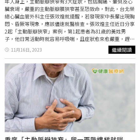
現症狀，再考慮介入。舉例來說，年輕患者、體力好又有運
年人身上，主動脈瓣狹窄有3大症狀，包括胸痛、暈倒及心
動習慣，便可藉由藥物控制，不必立刻進行手術。手術方式
臟衰竭，嚴重的主動脈瓣膜狹窄甚至恐致命，對此，台北榮
分為傳統
開胸手術
、小傷口手術、微創手術。陳胤嘉醫師指
總心臟血管外科主任張效煌就提醒，若發現家中長輩出現胸
出，二尖瓣膜會以修補為主，不適合修補才考慮置換；而主
悶、昏厥等現象，應該儘速就醫檢查。張效煌主任近日分享
動脈瓣膜無論是狹窄或是逆流，通常會進行置換手術。傳統
2起「主動脈瓣狹窄」案例，第1起患者為81歲的黃姓男
開胸手術
：傷口大，胸骨癒合恢復期較長，但手術風險較小
子，他日常活動時就容易呼吸喘，且症狀愈來愈嚴重，趕緊
傷口手術低，較適合進行複雜性手術。小傷口手術：不用打
就醫治療，經診斷為重度主動脈瓣狹窄，瓣膜開口面積
繼續閱讀
11月16日, 2023
開或只需打開部分胸骨，傷口約4-6公分，術後恢復快，適
（AVA）只剩0.9cm2；第2起患者為68歲胡姓女子，她曾經
合年輕、低手術風險的患者。但限制較多，若心臟位置太
接受腎臟移植手術，但移植腎再衰竭，而後又規則洗腎超過
深、肺部有沾黏者較不適合。經導管瓣膜置換：從鼠蹊部或
10年，因有心律不整症狀，經心臟超音波檢查，診斷為重度
頸部的血管放導管進入，利用支架撐開狹窄瓣膜，固定在原
主動脈瓣狹窄，瓣膜開口面積（AVA）僅有0.53cm2。張效
本的瓣膜上。通常適用於不適合傳統手術、年紀大、肺功能
煌主任表示，這2起案例皆為嚴重主動脈瓣膜狹窄，台北榮
差、體能虛弱等高風險者。新型牛心生物瓣膜 加入二次置
總導管瓣膜團隊用引進的新型主動脈瓣膜系統，成功搶救2
換手術設計而用來置換的心臟瓣膜，主要分為金屬瓣膜及生
位嚴重主動脈瓣膜狹窄患者，目前2人皆已順利康復出院。
物瓣膜兩類，生物瓣膜指的是以牛心、豬心組織做出的人工
張效煌進一步解釋，一般經導管主動脈瓣膜置換手術，血管
瓣膜，與人體組織較為接近。陳胤嘉醫師提到，人工瓣膜有
直徑需大於等於5.5mm，而新型主動脈瓣膜系統，血管直徑
其壽命，目前金屬瓣膜年限約40-50年，但必須終身服用抗
僅需大於等於5mm，可適用於更多周邊血管較窄的患者。
凝血劑，避免形成血栓，若有組織向內生長影響瓣膜功能，
最後張效煌主任也提醒，嚴重的主動脈瓣膜狹窄恐會致命，
也仍有二次手術的風險；而生物瓣膜雖只需服用3-6個月的
若發現家中長輩出現胸悶、昏厥等現象，應該儘速就醫檢
重度「主動脈瓣狹窄」爬一兩階樓梯就喘