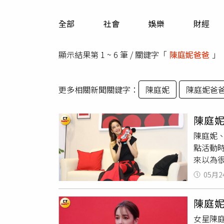
人物
汽車
全部
社會
娛樂
財經
專欄
房產新勢力
顯示結果第 1 ~ 6 筆 / 關鍵字「
陳庭妮爸爸
」
更多相關新聞關鍵字：
陳庭妮
陳庭妮爸
陳庭
陳庭妮
點活動
來以為
面，只
05月2
持舉辦
一件大
陳庭妮
心。」
女星陳庭
輕婚紗