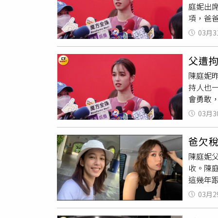
庭妮出
的浪漫
項，爸
花、會
沒有和
小情趣
03月3
陳庭妮
煮給她
協助，
父遭
要。」
陳庭妮
活。
持人也
會勇敢
陳奕樑
03月3
昨晚發
佔用社
爸欠稅
示，胡
陳庭妮
收。陳
這幾年
情。但
03月2
人都是
在日常