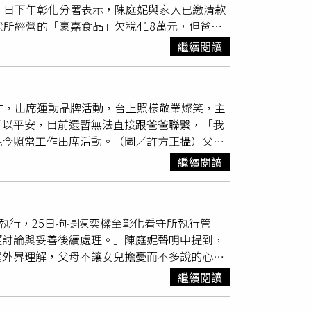
）日下午彰化分署表示，陳庭妮與家人已繳清款
卡片等務實派浪漫，而未婚夫胡宇威則是會買
所經營的「豪嘉食品」欠稅418萬元，但爸爸
小魔法。」也透露兩人私下下會互相嚇對方當作
，在25日拘提陳奕樑至彰化看守所執行管收。
胡媽媽知道她喜歡吃牛肉麵，有到家裡都一定會
繼續閱讀
跟爸爸一起面對。現身活動也表示，已找了律師
作為子女的還是希望父母健康平安，這件事最重
奕樑在下午2點多已經獲釋，結束7天的牢獄生
作，出席運動品牌活動，台上照樣敬業燦笑，主
可以平安，目前還暫無法直接跟爸爸聯繫，「我
妮今照常工作出席活動。（圖／許方正攝）父親
5日拘提陳奕樑至彰化看守所執行管收。陳庭妮
繼續閱讀
表示，目前事情進度就是找了律師協助，也抱歉
是希望父母健康平安，這件事最重要。」她也表
執行，25日拘提陳奕樑至彰化看守所執行管
便討論與妥善後續處理。」陳庭妮聲明中提到，
望外界理解，父母不讓女兒擔憂而不多說的心
雀喜娛樂聲明稿謝謝大家的關心，公司跟庭妮本
繼續閱讀
討論與妥善後續處理。就此次事件來說，近幾年
遭遇困難或延遲的情形，所以庭妮的確不了解事