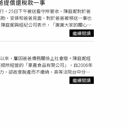
爸提償還稅款一事
望大家也能理解父母不希望子女擔心，而不願將
行，25日下午被送看守所管收，陳庭妮對於爸
一同面對，希望能儘快讓事情圓滿解決，也希望
協助，安排和爸爸見面，對於爸爸被移送一事也
應，再次謝謝大家的關心與諒解。2023年03
）陳庭妮與經紀公司表示，「謝謝大家的關心，
爸接見，以便討論與妥善後續處理。就此次事件
繼續閱讀
關於償還稅款遭遇困難或延遲的情形，所以庭妮
公共資源。希望大家也能理解父母不希望子女擔
妮已諮詢律師一同面對，希望能儘快讓事情圓滿
道以來，屢因爸爸債務關係上社會版。陳庭妮經
隱私將不便多做回應，再次謝謝大家的關心與諒
奕樑所經營的「豪嘉食品有限公司」，自2006年
en♡ (@chen_ting_ni)
能力，卻故意脫產而不繳納，高等法院台中分院
收。其實2010年底，陳庭妮在戲劇圈嶄露頭角
繼續閱讀
調表示：「爸爸公司的確發生一些問題，家裡之
名于姓男子向本刊指控，當初幫陳庭妮的父親陳奕
樑遲遲不出面解決，債務一欠長達10年。當時
但不是替我個人進行擔保。公司結束營業後，我
力償還。我已經破產，即使知道銀行向于先生追