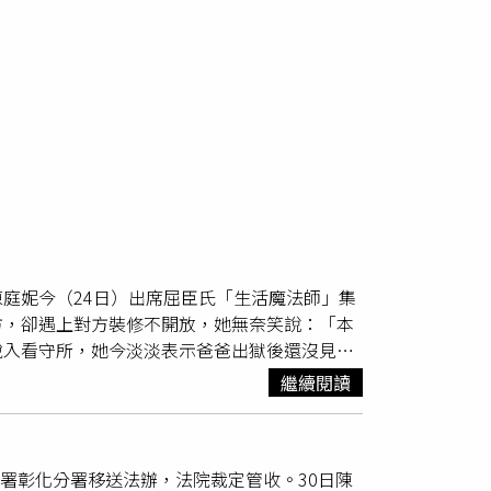
庭妮今（24日）出席屈臣氏「生活魔法師」集
方，卻遇上對方裝修不開放，她無奈笑說：「本
稅入看守所，她今淡淡表示爸爸出獄後還沒見
與未婚夫胡宇威婚宴近況。（圖／侯世駿攝）堅
繼續閱讀
墾丁都去過了，這段時間兩人因為首次一起籌備
得下雨也可以一起淋雨吧，但他其實就是很貼
式漂亮衣服，因此她不打算換太多套禮服，想走
行署彰化分署移送法辦，法院裁定管收。30日陳
夫胡宇威婚宴近況。（圖／侯世駿攝）準夫妻倆