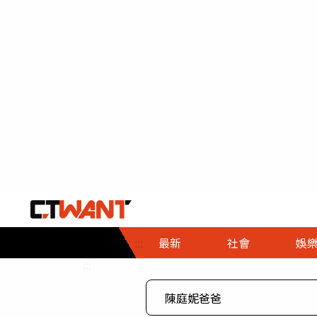
社會首頁
娛樂首頁
財經首頁
政
:::
最新
社會
娛
時事
即時
熱線
:::
直擊
大條
人物
調查
專題
３Ｃ