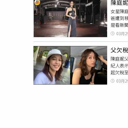
陳庭妮
情的前
女星陳
自身困
爸遭到
大家可以
是看新
月29日
公司跟
03月2
來說，
的確不
父欠稅
心，而
陳庭妮
解決，
紀人表
起欠稅
裁定管收
03月2
之際，
前一直
樑「豪
陳奕樑
所有資
債，對