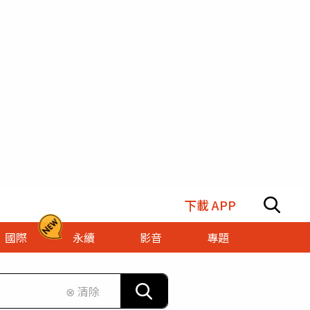
下載 APP
國際
永續
影音
專題
⊗ 清除