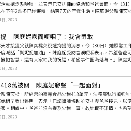
席活動還泛淚哽咽，並表示已安排律師協助和爸爸會面，今（31
方式很不同，陳庭妮說自己是在生活上會幫對方打包行李、放小
爸在下午2點多已經獲釋，結束7天的牢獄生活。陳庭妮父親陳奕樑
擺盤裝飾等儀式感浪漫，她說：「讓生活不要一層不變，施一點
家人透露繳款細項，繳不出欠稅的狀況下，法務部執行署強制執行
。談及婆媳問題，她大讚：「胡媽媽人很好，是真的！」也想到
1日, 2023
看新聞才知道爸爸被關，發聲明表示，已找律師協助了解，將會
吃，讓她直喊好吃。
也抱歉佔用社會資源。她作為子女的立場，心情肯定是難熬，「
拘提 陳庭妮露面哽咽了：我會勇敢
31日下午彰化分署就表示，陳庭妮與家人已幫爸爸繳清款項，陳
昨天才接獲父親陳奕樑欠稅遭拘提的消息，今（30日）她照常工
一度喊話「幫妮妮加油」。陳庭妮受訪含淚哽咽表示，希望爸爸
，擁抱智慧，還有大家給我的祝福，希望事件圓滿落幕。」陳庭
所經營的「豪嘉食品」欠稅418萬元，法務部執行署強制執行，2
0日, 2023
聲明表示，已找律師協助了解，將會跟爸爸一起面對。陳庭妮今
會資源。她作為子女的立場，心情肯定是難熬，「作為子女的還
418萬被關 陳庭妮發聲「一起面對」
宇威昨天一整天都在身邊陪伴安慰。她會堅強勇敢面對。
父親陳奕樑，所經營的豪嘉食品欠稅418萬元，法務部執行署強制
庭妮稍早發出聲明，表示「已請律師協助並安排與爸爸接見，以
跟家人相處中，爸爸並沒有提及欠稅一事，故她實不知情，也希
聲明中表示，「庭妮已諮詢律師一同面對」，盼事件圓滿落幕。
9日, 2023
早上看新聞才得知消息，已請律師協助並安排與爸爸接見，以便
與爸爸的相處、交談中，因未曾聽爸爸提到或透露關於償還稅款