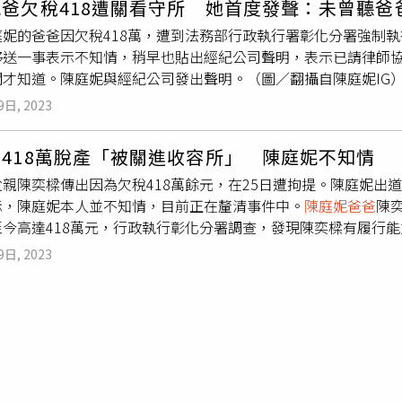
爸欠稅418遭關看守所 她首度發聲：未曾聽爸
因後果與細節。很抱歉因為家裡私事而佔用媒體的公共資源。希
庭妮的爸爸因欠稅418萬，遭到法務部行政執行署彰化分署強制執
難透露太多給子女知情的心情。關於本次風波，庭妮已諮詢律師
移送一事表示不知情，稍早也貼出經紀公司聲明，表示已請律師
給她處理的空間，日後關於此事件，因涉及家人隱私將不便多做回
聞才知道。陳庭妮與經紀公司發出聲明。（圖／翻攝自陳庭妮IG
庭妮本人都是早上看新聞才得知消息，已請律師協助並安排與爸
9日, 2023
近幾年在日常與爸爸的相處、交談中，因未曾聽爸爸提到或透露
了解事情的前因後果與細節。很抱歉因為家裡私事而佔用媒體的
418萬脫產「被關進收容所」 陳庭妮不知情
不願將自身困難透露太多給子女知情的心情。關於本次風波，庭
父親陳奕樑傳出因為欠稅418萬餘元，在25日遭拘提。陳庭妮出
也希望大家可以給她處理的空間，日後關於此事件，因涉及家人
示，陳庭妮本人並不知情，目前正在釐清事件中。
陳庭妮爸爸
陳
解。」 View this post on Instagram A post shared by Nini Ch
至今高達418萬元，行政執行彰化分署調查，發現陳奕樑有履行
，25日至台中和平區住處拘提陳奕樑，並解送彰化看守所執行管
9日, 2023
「豪嘉食品」爆發財務問題，估計積欠數百萬元，當時陳庭妮低
瞞著我，但不管發生什麼事，我都會支持爸爸。」2019年，一
嘉食品」擔保，公司倒閉後，他遭連累背了一大筆債務，指控陳奕
向本刊回應：「于先生當時是股東，的確有替公司擔任保證人，
產都遭到拍賣，之後一直隱居在山裡，多年來身無分文，實在無
他的處境也只能同情。」