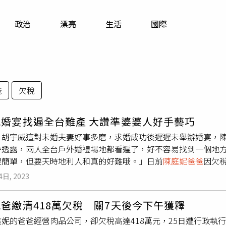
寵物
政治
漂亮
生活
國際
運勢
運動
梅酒
爸
欠稅
妮婚宴找遍全台難產 大讚準婆婆人好手藝巧
、胡宇威這對未婚夫妻好事多磨，求婚成功後遲遲未舉辦婚宴，陳
時透露，兩人全台戶外婚禮場地都看遍了，好不容易找到一個地
很簡單，但要天時地利人和真的好難哦。」日前
陳庭妮爸爸
因欠
有「稍微聯絡」，涉及家人隱私不願多談。陳庭妮出席活動談及
4日, 2023
戶外婚禮的陳庭妮、胡宇威「藉看場地之名行旅遊之時」，就連
事對彼此更加了解，陳庭妮笑說：「像是他對雨備很堅持，我覺
爸繳清418萬欠稅 關7天後今下午獲釋
相比場地，她認為婚紗不是太大問題，因為工作關係已經穿過各
妮的爸爸經營肉品公司，卻欠稅高達418萬元，25日遭行政執
路線，「可能也是一種職業傷害？」陳庭妮出席活動談及與未婚