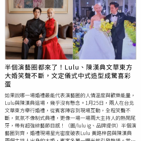
忙，莫凡、游鴻明和巫啟賢等人紛紛響應，巫啟賢也曾前往
畢業典禮跟學妹的合照。」畫面中，只見Lulu身穿高中綠制
台東探視袁惟仁。據悉，這筆基金每月匯4萬元給袁惟仁的
服，面對鏡頭露出一抹有些靦腆的微笑，並摟著同學開心比
家人，分別是看護費及營養金。袁惟仁切除腦瘤後返台回台
YA，即便臉上未施脂粉顯得有些青澀，容貌依舊非常出眾。
東老家休養，但2020年在家中跌倒又撞傷頭部，成為植物
Lulu曾在臉書上曬出台中女中時期嫩照，網友狂讚：「真的
人，直到今日被家屬證實死訊，也令昔日許多粉絲很不捨。
是有高智商又高顏值的女神」。（圖／翻攝自Lulu臉
書） Lulu曾在臉書上曬出台中女中時期嫩照，網友狂讚：
「真的是有高智商又高顏值的女神」。（圖／翻攝自Lulu臉
書）而網友看見Lulu高中的模樣後，「純天然無加工」的漂
亮臉蛋成為討論焦點， 紛紛狂讚：「真的是有高智商又高
半個演藝圈都來了！Lulu、陳漢典文華東方
顏值的女神」、「歐買尬竟然是台中女中！Lulu一定很會讀
大婚笑聲不斷，文定儀式中式造型成驚喜彩
書」、「好美呀」、「好萌的Lulu」、「滿滿膠原蛋白」、
蛋
「小時候就好漂亮哦」、「好清純哦」、「笑容完全沒
變」、「正壞手機螢幕」。更多三立新聞網報導． 貝克漢
如果說哪一場婚禮最能代表演藝圈的人情溫度與歡樂能量，
爆外遇！偷吃正妹助理4個月 維多利亞崩潰痛哭：人生最
Lulu與陳漢典這場，幾乎沒有懸念。1月25日，兩人在台北
困難． 「日本AV最強洋將」不幹了！激戰6年震撼宣布引
文華東方舉行婚禮，從賓客陣容到現場互動，全程笑聲不
退 驚人近照曝光． 霍諾德攀台北101「驚人8位數酬勞」
斷，氣氛不像制式典禮，更像一場一場兩大主持人的熱鬧尾
曝光！ 本人首度回應了
牙，帶有超強綜藝節目感！（圖/lulu ig、品牌提供）半個演
藝圈到齊，婚禮現場星光密度破表Lulu 黃路梓茵與陳漢典
兩個主持人出身的大婚，賓客名單一曝光就引發熱議。當天