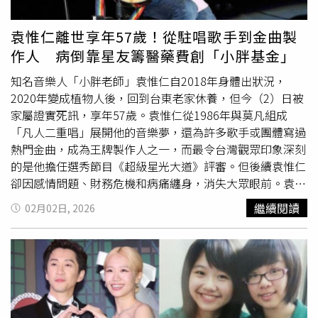
你累了，也知道家人的辛苦，只是曾經有過一點點期盼，以
為你會再回來，一起唱歌、打麻將，互相虧一下……。」她
袁惟仁離世享年57歲！從駐唱歌手到金曲製
也感謝袁惟仁留下無數動人的作品，「謝謝你寫過那麼美的
作人 病倒靠星友籌醫藥費創「小胖基金」
歌，謝謝你在星光大道願意搭嘴鼓，謝謝你對創作的堅持，
謝謝你。」
知名音樂人「小胖老師」袁惟仁自2018年身體出狀況，
2020年變成植物人後，回到台東老家休養，但今（2）日被
家屬證實死訊，享年57歲。袁惟仁從1986年與莫凡組成
「凡人二重唱」展開他的音樂夢，還為許多歌手或團體寫過
熱門金曲，成為王牌製作人之一，而最令台灣觀眾印象深刻
的是他擔任選秀節目《超級星光大道》評審。但後續袁惟仁
卻因感情問題、財務危機和病痛纏身，消失大眾眼前。袁惟
仁與莫凡在1986年組成雙人組合「凡人二重唱」開始到民
繼續閱讀
02月02日, 2026
歌餐廳駐唱，1991年他們推出第一張專輯《杜鵑鳥的黃
昏》，入圍第4屆金曲獎最佳演唱組獎；1993年他們以第三
張專輯《大夥聽我唱支歌》，獲得第5屆金曲獎最佳演唱組
獎。同年袁惟仁替天后王菲譜曲〈執迷不悔〉，在港澳打開
知名度。凡人二重唱1994年推出第四張專輯《心甘情
願》，再度獲得第6屆金曲獎最佳演唱組獎；隔年他們推出