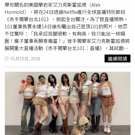
置則展現了極致創意，將場地轉化為宛如展覽與遊樂園的結
舉世聞名的美國攀岩家艾力克斯霍諾德（Alex
合體。整體概念以「婚禮樂園」為主軸，巧妙劃分為「Lulu
Honnold），將在24日透過Netflix進行全球直播特別節目
Land」與「Hank Land」，兩區交織成一個既趣味又充滿溫
《赤手獨攀台北101》，掀起全台關注。為了替直播預熱，
馨愛意的空間。整場婚禮流程更突破傳統，策劃成一場高規
101董事長賈永婕14日搶先曬出自己登頂101的照片，她忍
格的「婚禮實況綜藝秀」，並邀來好友黃豪平獨挑大樑，現
不住驚呼：「我承認我腿很軟，有夠高，我只能站一條鋼
場歡笑聲不斷。世紀婚宴菜單包括：1.迎賓風味小碟、2.燒
圈！瘋子董事長願意擔當！」徒手獨攀家艾力克斯霍諾德將
烤昏脆銀魚、3.繶漬芝麻核挤、4.水晶肴元蹄佐酸辣汁、5.
展開重大直播活動《赤手獨攀台北101：直播》，其試圖於
24日上午9點，攀登極致高聳的摩天大樓101外牆，高度達
文華東方拼鹽、6.汾酒覉香美國牛腱、7.果木燒櫻桃鸭、8
繼續閱讀
01月15日, 2026
508公尺。而101董座賈永婕則搶先一步，親身站上101高空
蓉城櫬麻囗水素齆搔、9.北冬蟲草鮑魚瑤柱燉雞湯、10.花
鋼圈體驗登頂視角。她透過社群平台分享心得，直呼「我承
好月又團、11.金酸湯奶油焗海岩龍蝦、12.黃椒鹽蒸海石
認我腿很軟，有夠高，我只能站一條鋼圈。但是我就是有勇
斑、13.麥門冬蒽烤肋排、14.荷葉樱花蝦台式米糕、15。牛
氣站上去接受挑戰！Team 101，My team，讓我們一起完
奶巧克力松露蛋糕、百荷芒果蛋奶顯、芒果酒、16.精緻小
成這個不可能的任務！」賈永婕也坦言，看到霍諾德徒手攀
點。陳漢典、Lulu世紀婚宴菜單曝光。（圖／讀者提供）
爬時，多數人一定會認為「也太危險、太可怕了吧」，但她
卻忍不住讚嘆「覺得太強大，太厲害了！」更直喊頂尖高手
再神、再厲害，也需要「瘋子董事長願意擔當」，笑說一般
董事長恐怕早已腿軟。她最後也以「瘋子般的勇氣」形容這
次行動，並標註「1／24 Netflix早上九點直播」。貼文曝光
後，立刻引起網友熱議，不少人驚呼「光看照片就腿軟、冒