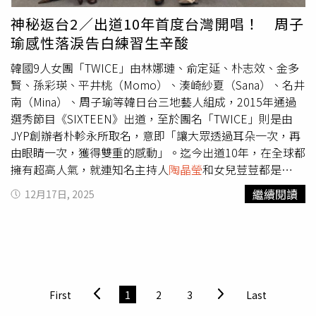
手汗」、「董事長真的太敢了」、「以為是AI圖」、「這高
神秘返台2／出道10年首度台灣開唱！ 周子
度妳還能笑得燦爛，太佩服了」；女星
陶晶瑩
更喊：「我的
瑜感性落淚告白練習生辛酸
媽呀！趕快下來！」事實上，霍諾德自5歲開始就在體育館
裡練習攀岩，青少年時期參加過許多國際或本土少年攀爬活
韓國9人女團「TWICE」由林娜璉、俞定延、朴志效、金多
動競賽；2017年徒手攀登美國優勝美地國家公園花崗岩壁
賢、孫彩瑛、平井桃（Momo）、湊崎紗夏（Sana）、名井
「酋長岩」的壯舉，被《國家地理雜誌》拍成紀錄片《赤手
南（Mina）、周子瑜等韓日台三地藝人組成，2015年通過
登峰》，並獲得奧斯卡最佳紀錄片和英國電影學院獎肯定。
選秀節目《SIXTEEN》出道，至於團名「TWICE」則是由
據悉，霍諾德早在十多年前就想攀登台北101，但雙方在
JYP創辦者朴軫永所取名，意即「讓大眾透過耳朵一次，再
「安全方面」沒有達成共識，霍諾德向來以徒手攀爬、不攜
由眼睛一次，獲得雙重的感動」。迄今出道10年，在全球都
帶繩索和防護工具來挑戰，但業者認為風險太高，直到賈永
擁有超高人氣，就連知名主持人
陶晶瑩
和女兒荳荳都是
婕上任後終於點頭。
TWICE超級粉絲。TWICE在高雄的兩場演出，周子瑜都有特
繼續閱讀
12月17日, 2025
別準備一封信給粉絲。（圖／讀者提供）2025年TWICE終
於首次在高雄舉辦巡迴演唱會，而台灣成員周子瑜也首度以
TWICE 成員身分在家鄉登台，場面意義非凡。周子瑜不僅
多次向 ONCE（粉絲名）深表感謝，更透露回家鄉開唱前夕
與媽媽見面時，母女倆都難掩激動情緒，媽媽更笑稱有種
「嫁女兒」般的心情，掀起全場驚呼。子瑜首次回高雄表
First
1
2
3
Last
演，路上有粉絲自製的歡迎燈旗。（圖／王奕棋攝）周子瑜