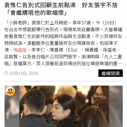
錢」。
袁惟仁告別式回顧生前點滴 好友張宇不捨
「會繼續唱他的歌緬懷」
「小胖老師」袁惟仁於上月病逝，享年57歲，今（10日）
在台北市懷愛館舉行告別式。現場氣氛莊嚴肅穆，大螢幕播
放著袁惟仁生前創作的經典作品與生活點滴，不少到場好友
頻頻拭淚。演藝圈多位重量級好友也現身致哀，包括陳子
鴻、
陶晶瑩
、李李仁、陳嘉樺（Ella）、楊貴媚、孫盛希、
巫啟賢，以及昔日唱片公司同門張宇、游鴻明與「凡人二重
唱」搭檔莫凡，眾人頂著低溫到場送別這位華語樂壇的重要
音樂人。張宇受訪時難掩感傷，他表示看完現場播放的回顧
繼續閱讀
03月10日, 2026
影片後內心感觸很深，也對老友感性喊話：「人生總是有說
再見的時候，我請小胖很放心地去翱翔、去他自由自在的地
方。我們活在人世間的人，會繼續唱他的歌緬懷他。」他也
提到，多年好友之間早已有十足默契，「其實我們一個眼
神，大家都懂，那種默契一直都在」。巫啟賢頂著低溫到場
送別袁惟仁。（圖／侯世駿攝）談到袁惟仁的家人，張宇也
暖心喊話，希望小胖能放心，「孩子們現在都長大成人，可
以自力更生了，但只要有任何問題，一通電話過來，我們大