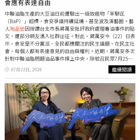
會應有表達自由
責任『使命必達』了。」
中聯油脂生產的大豆油日前遭驗出一級致癌物「苯駢芘
（BaP）」超標，食安爭議持續延燒，甚至波及演藝圈。藝
人
陶晶瑩
因按讚台北市長蔣萬安批評政府處理毒油事件的貼
文，遭部分網友湧入社群出征。對此，蔣萬安今（22）日表
示，食安是不分黨派、全民都應關注的民生議題，在民主社
會，每個人都有表達意見的自由與權利。近期，蔣萬安多次
針對中聯油脂問題油品事件槓上中央，除號召民眾7月25日
上凱道外，也在臉書發文批評毒油事件已延燒超過半個月，
繼續閱讀
07月22日, 2026
政府至今仍未向社會交代真相，並喊話總統賴清德向國人道
歉、行政院長卓榮泰下台負責。不料，貼文卻意外延燒至演
藝圈，
陶晶瑩
僅因按讚該則貼文，便遭部分網友湧入社群留
言批評，甚至揚言抵制她與丈夫李李仁代言的品牌；不過，
也有不少網友力挺，認為她只是表達個人立場。對此，蔣萬
安表示，食安議題是不分黨派、不分年齡，全民都應該關注
的民生議題，台灣是民主社會，每一個人都可以有表達自己
意見的自由跟權利。