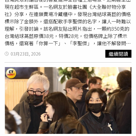
現在超市生鮮區。一名網友於臉書社團《大全聯好物分享
社》分享，在連鎖賣場冷藏櫃中，發現台灣結球萵苣的價格
標示除了金額外，還搭配歌手李聖傑的名字，讓人一時難以
理解，引發討論。該名網友貼出照片指出，一顆約350克的
台灣結球萵苣原價38元，特價28元，但價格牌上除了標示
價格，還寫著「你算一下」、「李聖傑」，讓他不解發問
「看不懂，這跟李聖傑有什麼關聯？」貼文曝光後，吸引大
繼續閱讀
03月23日, 2026
量網友留言討論。有網友揭露其中巧思，指出這其實是運用
台語諧音所設計的文字效果，「你算一下」以台語發音，與
「李聖傑」的名字相似，形成語音上的趣味連結，「哩ㄙㄣ
ˋ幾壘，就是李聖傑，就是上面寫的你算一下」、「這家小
編有跟上時事」、「礦泉水那邊會有林俊傑（喝水一
下）」、「嚴格說起來是你玩一下」、「台灣人最愛諧音
哏」、「諧音哏帝國」。除了李聖傑之外，還有網友分享近
日大家在用公眾人物的名的諧音哏，
陶晶瑩
、修杰楷都上
榜，「修杰楷＝稍微坐起來、郭采潔＝韭菜一個、林俊傑＝
喝水一下、胡宇威＝廢話、
陶晶瑩
＝頭真圓」、「賈永婕=
這用一下、蘇永康=使用洞、任賢齊=兩仙錢、梁詠琪=來用