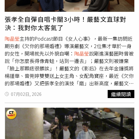
張孝全自彈自唱卡關3小時！嚴藝文直球對
決：我對你太客氣了
陶晶瑩
主持的Podcast節目《女人心事》，最新一集訪問近
期夯劇《欠你的那場婚禮》導演嚴藝文，2位集才華於一身
的女性，開場就先以外貌自嘲：
陶晶瑩
說剛進演藝圈時曾被
說「你怎麼長得像青蛙，站到一邊去」；嚴藝文則被嫌棄
「臉上那顆痣很髒誒」！嚴藝文的《影后》在去年金鐘獎將
楊謹華、曾莞婷雙雙送上女主角、女配角寶座，最近《欠你
的那場婚禮》又把張孝全的演技「磨」出新高度，嚴藝文
說：「我很清楚知道，演員跟我一起工作的壓力會非常大，
繼續閱讀
07月02日, 2026
但它就是一種痛並快樂者的過程，同時他們知道自己即將要
進行一件非常高難度的任務。」
陶晶瑩
問嚴藝文如何當個好
演員？得到3個關鍵字：「感受力、想像力，跟強大的心
臟。」以張孝全為例，合作初期嚴藝文想拿掉他的表演慣
性，所以那場他在居酒屋自彈自唱的戲，嚴藝文說：「我原
本以為兩個小時我就可以拍完，但到了3個小時還沒有一顆