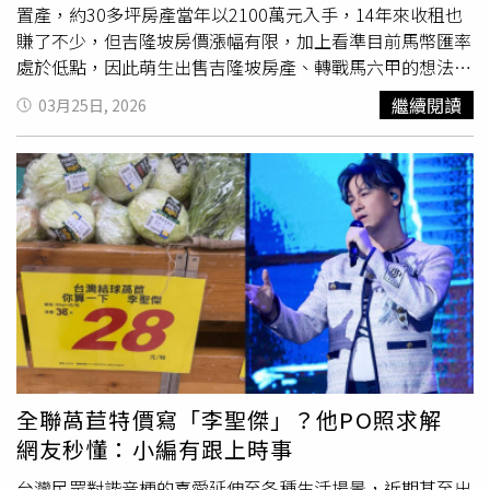
置產，約30多坪房產當年以2100萬元入手，14年來收租也
賺了不少，但吉隆坡房價漲幅有限，加上看準目前馬幣匯率
處於低點，因此萌生出售吉隆坡房產、轉戰馬六甲的想法，
「我吉隆坡一戶可能在馬六甲可以換 3 到 4 戶，可是漲幅又
繼續閱讀
03月25日, 2026
比較大。」寇乃馨說，已向父母分享當地環境與生活條件，
沒想到80多歲的爸爸聽完後竟主動表示有意搬到該地定居，
讓她相當驚訝。夫妻倆被問及房產數量時，低調表示目前名
下「不超過10筆」，更說和費玉清、
陶晶瑩
相比只是「小巫
見大巫」。不過，他們也透露，光是南港裝修中的房產市值
就約2億；加上海外房產總價值，黃國倫則幽默搬出「雷諾
探長」回應，鬆口至少五億，強調都是正當收入，寇乃馨也
笑說「三億太看不起他了」。
全聯萵苣特價寫「李聖傑」？他PO照求解
網友秒懂：小編有跟上時事
台灣民眾對諧音梗的喜愛延伸至各種生活場景，近期甚至出