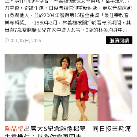
之外，有A-lin〈幸福在歌唱〉與洪佩瑜〈再見的時候〉兩首
注。事件中的倖存者、林義雄9歲長女林奐均，當年遭刺六
主題曲，加上
陶晶瑩
〈姐姐妹妹站起來〉蕭亞軒〈表白〉謝
刀重傷，奇蹟生還，日後憑藉信仰重新站起，更以音樂療癒
金燕〈練武功〉，讓觀眾耳熟能詳的歌曲與舞蹈，看完的網
自身與他人，並於2004年獲得第15屆金曲獎「最佳宗教音
友也紛紛開始Cover各種不同版本，又增添了電影的延燒力
樂專輯獎」。1980年2月，林義雄被關押於看守所期間，其
度。導演林孝謙再拍攝過程中也計劃性的留了好幾手，包括
母與7歲雙胞胎女兒在家中遭人殺害，9歲的林奐均身中六刀
每個角色的刪減片段：「惠貞唱歌有進步，芸熙不再聽到媽
重傷，奇蹟般地倖存下來。事件震驚全台，林奐均自此與母
繼續閱讀
02月07日, 2026
媽的歌而哭泣」「玉英奶奶的指揮秀（年輕人終於認識我
親方素敏相依為命，人生深受創傷，但她選擇以信仰重建生
了）」「江湖人稱巴蒂」Nike老師、「阿珮跟阿勇的探監答
命。長大後的林奐均赴美留學，1988年受洗成為基督徒，
嘴鼓」「阿蘭不爲人知的秘密」「蘭珮的情書」等等，甚至
並於印第安那大學完成學業，之後取得哥倫比亞大學教育學
院英語教育碩士學位。在美期間，她開始投入聖詩創作，將
有觀眾敲碗要求導演把刪減片段都接回去，他們願意再刷好
過往生命經歷轉化為音樂力量。1998年，她與美籍基督徒
幾次。加上「快樂真快樂」的破億彩蛋和翁倩玉親唱的「時
印主烈結婚，育有五名女兒。2002年全家返回台灣從事宣
間之歌」裡面也安插了許多戲裡戲外的畫面，也讓觀眾心甘
教工作，並致力推廣宗教音樂。她於2003年推出宗教專輯
情願繼續為《陽光女子合唱團》支持下去。
《你是我最愛》，獲得第15屆金曲獎三項提名，最終奪下
「最佳宗教音樂專輯獎」。領獎時，她以平靜笑容上台自我
介紹：「我是林奐均，我想要感謝主耶穌讓我有快樂唱歌的
希望，也感謝我的先生，You make me beautiful and
strong。」她亦特別感謝父母親從小支持她唱歌，儘管未提
陶晶瑩
出席大S紀念雕像揭幕 同日接噩耗痛
及當年的慘劇，場面仍令人動容。該屆金曲獎主持人
陶晶瑩
失袁惟仁：以為你會再回來