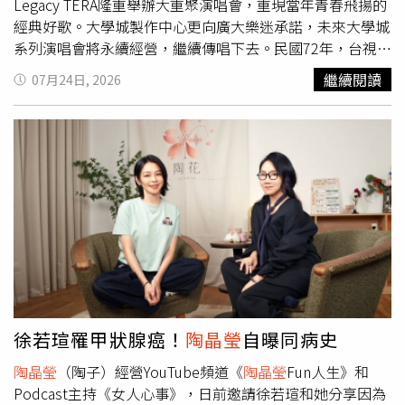
Legacy TERA隆重舉辦大重聚演唱會，重現當年青春飛揚的
經典好歌。大學城製作中心更向廣大樂迷承諾，未來大學城
系列演唱會將永續經營，繼續傳唱下去。民國72年，台視總
經理石永貴邀請當時仍是學生的製作人陳光陸，籌製國內首
繼續閱讀
07月24日, 2026
個以大專生為主的節目《大學城》。其中的歌唱對抗單元掀
起校園民歌熱潮，隔年推動的《大學城全國大專創作歌謠大
賽》更連辦十年，挖掘出張清芳、張雨生、黃國倫、林隆
璇、
陶晶瑩
、林志炫、邰正宵、楊培安等華語樂壇中流砥
柱。節目中如〈第一支舞〉、〈神采飛揚〉、〈飛揚的青
春〉等膾炙人口的金曲，至今仍是無數人的青春記憶。得知
演唱會消息後，多位旅居海外的歌手早早預訂機票準備返
台。而活躍於歌壇的知名歌手丁曉雯、凃佩岑、林隆璇、范
怡文、謝宇威、楊培安、何方等人也將齊聚一堂。其中，楊
培安特別提及當年他在第六屆比賽中演唱〈就是我〉，獲得
當時客串主持的張雨生賞識與提攜，對其音樂之路影響深
遠，本次演唱會他也將獻唱〈大海〉向張雨生致敬。而當年
徐若瑄罹甲狀腺癌！
陶晶瑩
自曝同病史
以〈三分之一的時間〉奪下第三屆最佳作曲獎的林隆璇，也
陶晶瑩
（陶子）經營YouTube頻道《
陶晶瑩
Fun人生》和
分享了有趣的往事。國樂系出身的他，大四獲獎後因跟著節
Podcast主持《女人心事》，日前邀請徐若瑄和她分享因為
目錄專輯、上通告甚至跳舞，險些在畢業前兩個月被保守的