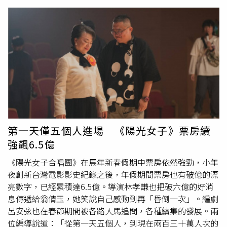
李李仁夫婦身穿黑衣現身，
陶晶瑩
素顏到場、雙眼略顯紅
腫。昔日與袁惟仁組成「凡人二重唱」的莫凡一早參加彌撒
送別摯友，而張宇也在上午9點左右抵達，一頭白髮神情沉
重快步進入靈堂，歌手游鴻明隨後到場並與張宇同排入座。
袁惟仁2018年曾因意外跌倒導致腦溢血，之後長期臥床並
多次被判定為植物人，近年在台東老家靜養。去年11月底因
疑似感染送醫急診，今年2月2日病逝。告別式結束後將火
化，並長眠於金山蓬萊陵園。據了解，他的喪葬費用由音樂
圈好友成立的「小胖信託基金會」協助支付，剩餘款項也將
作為袁媽媽的生活扶助金。陸元琪戴著口罩，不發一語步入
會場。（圖／侯世駿攝）
第一天僅五個人進場 《陽光女子》票房續
強飆6.5億
《陽光女子合唱團》在馬年新春假期中票房依然強勁，小年
夜創新台灣電影影史紀錄之後，年假期間票房也有破億的漂
亮數字，已經累積達6.5億。導演林孝謙也把破六億的好消
息傳遞給翁倩玉，她笑說自己感動到再「昏倒一次」。編劇
呂安弦也在春節期間被各路人馬追問，各種續集的發展。兩
位編導說道：「從第一天五個人，到現在兩百三十萬人次的