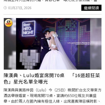
包括許光漢、王力宏、吳宗憲、
陶晶瑩
、邱澤等圈內重量級
繼續閱讀
01月27日, 2026
人物皆親自到場祝福，星光陣容被形容「宛如走進頒獎典禮
現場」。賓客橫跨主持、戲劇、音樂多個世代，一進場就成
為全場焦點，也讓這場婚禮在開席前就話題不斷。（圖/翻
攝自treads）現場互動笑聲不斷，婚禮節奏像一場熟人綜藝
真正讓人印象深刻的，則是婚禮現場的互動氛圍。Lulu一貫
的幽默與臨場反應，在這一天完全不藏私，面對台下熟到不
能再熟的圈內好友，即興互動、自然接梗，讓全場笑聲連
連。不少賓客也自動進入「工作模式」，起鬨、接話、補刀
樣樣來，讓婚禮流程在溫馨與爆笑之間自由切換。有人笑
說：「這場婚禮如果全程錄下來，剪一集特別節目完全沒問
題。」陳漢典和lulu的父母也超搞笑，難怪生出兩個搞笑的
天使（圖/翻攝自treads）不只是熱鬧，更是一場屬於兩人
陳漢典、Lulu婚宴席開70桌 「16道超狂菜
的重要里程碑在歡樂氣氛之外，這場婚禮也流露出兩人長年
色」星光名單全曝光
相處累積的默契與情感。沒有過多煽情橋段，卻在每一次眼
神交流、每一段自然對話中，看見彼此最真實的模樣，也讓
陳漢典與黃路梓茵（Lulu）今（25日）晚間於台北文華東方
不少賓客直言：「這就是他們兩個最像的樣子。」文定儀式
酒店舉辦婚宴。現場席開70桌，宴請約650位親友共襄盛
的驚喜彩蛋，藏著另一種浪漫在婚禮之外，Lulu與陳漢典也
舉。由於兩人在圈內擁有極佳人緣，出席嘉賓陣容橫跨影、