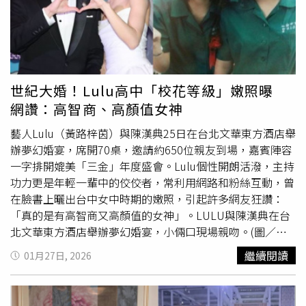
第六張專輯《難兄難弟》，但這也成為兩人合作的最後一張
專輯。袁惟仁在1996年開始當製作人，為S.H.E、動力火
車、齊秦等歌手製作專輯，寫下亮眼成績。而袁惟仁在
1998年為天后那英寫的歌曲〈征服〉和〈夢醒了〉，都成
為熱門金曲。除了那英，袁惟仁也製作過不少好歌，包括王
菲的〈旋木〉、
陶晶瑩
的〈離開我〉和巫啟賢的〈愛情傀
世紀大婚！Lulu高中「校花等級」嫩照曝
儡〉等。袁惟仁在2000年推出個人同名專輯，一舉入圍第
網讚：高智商、高顏值女神
12屆金曲獎最佳國語男演唱人獎。讓袁惟仁真正被台灣觀眾
認識的契機，就是他在2007年開始擔任選秀節目《超級星
藝人Lulu（黃路梓茵）與陳漢典25日在台北文華東方酒店舉
光大道》評審，還留下經典口頭禪「加油，好嗎？」。之後
辦夢幻婚宴，席開70桌，邀請約650位親友到場，嘉賓陣容
袁惟仁也成為大陸歌唱節目的熱門導師人選，但2018年他
一字排開媲美「三金」年度盛會。Lulu個性開朗活潑，主持
到上海錄製節目《星動亞洲》，意外在飯店摔倒腦溢血，送
功力更是年輕一輩中的佼佼者，常利用網路和粉絲互動，曾
醫還發現腦部有腫瘤緊急切除。病倒的袁惟仁也面臨龐大醫
在臉書上曬出台中女中時期的嫩照，引起許多網友狂讚：
療費，即便當時節目製作方替他繳清醫療費，但在演藝圈人
「真的是有高智商又高顏值的女神」。LULU與陳漢典在台
緣好的他，陳建寧、王治平、陳子鴻、包小松、薛忠銘、周
北文華東方酒店舉辦夢幻婚宴，小倆口現場親吻。(圖／三
治平等30位音樂人、製作人熱心合捐40萬元，盼能雪中送
立記者鄭孟晃、趙于瑩攝影）Lulu於2011年時以模仿
陶晶
繼續閱讀
01月27日, 2026
炭。之後張宇還發起「小胖基金」，號召圈內人有錢出錢，
瑩
爆紅，隔年成為《大學生了沒》固定班底，2013年就和
一起援助袁惟仁後續醫療費用。「小胖基金」是張宇擔心袁
吳宗憲一起主持節目。身為台中人的Lulu，曾分享就讀台中
惟仁母親無力負擔龐大的醫療費用，才想到用這個計畫幫
女中時期的照片，並笑說：「臉書回顧！十年前的今天我在