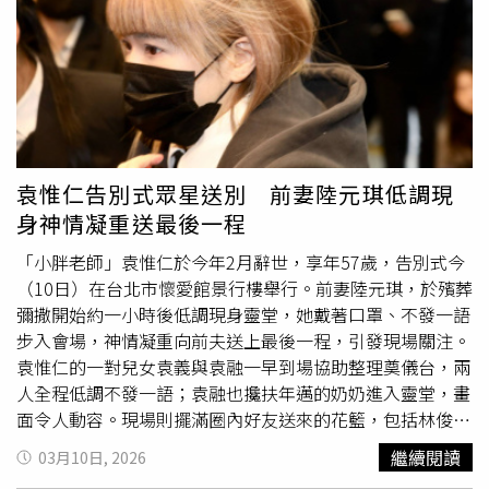
說：「如果還有來生，希望他能好好照顧身體，也多陪伴身
邊的人。」被問到最後一次聯絡的時間，
陶晶瑩
回憶道：
「其實就是他倒下來的時候，我們剛好在上海。他孩子飛過
來時，也是我老公到機場接的。」她感慨地說，小胖平時雖
然愛開玩笑、有點「賴皮」，但也感謝他留下許多動人的作
品與好歌，「真的要非常感謝他的才華。」
袁惟仁告別式眾星送別 前妻陸元琪低調現
身神情凝重送最後一程
「小胖老師」袁惟仁於今年2月辭世，享年57歲，告別式今
（10日）在台北市懷愛館景行樓舉行。前妻陸元琪，於殯葬
彌撒開始約一小時後低調現身靈堂，她戴著口罩、不發一語
步入會場，神情凝重向前夫送上最後一程，引發現場關注。
袁惟仁的一對兒女袁義與袁融一早到場協助整理奠儀台，兩
人全程低調不發一語；袁融也攙扶年邁的奶奶進入靈堂，畫
面令人動容。現場則擺滿圈內好友送來的花籃，包括林俊傑
與劉若英等歌手都致贈花籃悼念，向這位華語樂壇的重要音
繼續閱讀
03月10日, 2026
樂人致意。多位演藝圈好友也陸續到場弔唁，包括
陶晶瑩
與