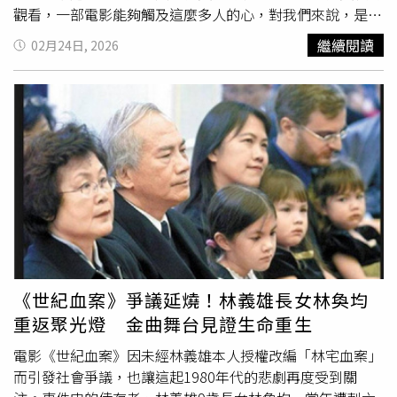
觀看，一部電影能夠觸及這麼多人的心，對我們來說，是無
比的榮幸。」《陽光女子合唱團》從一開始口碑場時，影廳
繼續閱讀
02月24日, 2026
人數只有三、五位觀眾，當導演林孝謙與編劇呂安弦帶著片
中演員陳意涵或是安心亞、苗可麗、鍾欣凌以及新人何曼
希，進場做映後時內心也有許多忐忑，口碑場票房累計大約
300萬，第一週的票房也只進帳1000萬左右。雖然一開始的
票房不如預期，但導演、編劇繼續與安心亞、苗可麗、鍾欣
凌、何曼希持續跑戲院，連續兩三週週末從北到南的戲院映
後宣傳之外，更前進北中南知名夜市拜票，拉近與觀眾的距
離。此舉也帶動了人氣與觀眾口碑反應，也因此在票房上開
始有了回溫的趨勢，種種攻勢讓《陽光女子合唱團》至今全
台觀看人次也打破230萬人次，也再次創造了台灣電影的奇
蹟。《陽光女子合唱團》票房持續強勁。（圖／壹壹喜喜）
《陽光女子合唱團》在口碑擴散之後，許多觀眾分享自己在
《世紀血案》爭議延燒！林義雄長女林奐均
看完電影哭不停、哭到好累、哭掉整包衛生紙，以及看電影
重返聚光燈 金曲舞台見證生命重生
之前信誓旦旦不會哭之後卻爆哭的各式各樣影像畫面，在
Thread與IG等社群平台大洗版。加上戲院也免費提供面紙
電影《世紀血案》因未經林義雄本人授權改編「林宅血案」
給進場觀眾使用，都成為電影的多個亮點。而電影除了催淚
而引發社會爭議，也讓這起1980年代的悲劇再度受到關