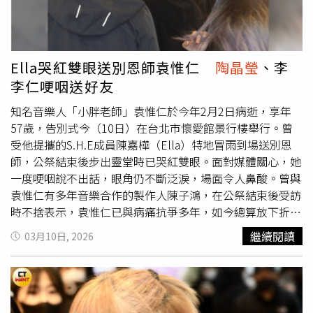
家都會想辦法協助」。他強調，朋友們的幫助不只是金錢上
的支持，也包括工作或人生上的建議，「這些叔叔阿姨伯伯
們，應該都可以給他們一些很好的建議」。張宇也回憶，過
去好友們曾發起「幕後狀況」計畫提供支援，雖然細節已經
Ella哭紅雙眼送別恩師袁惟仁
陶晶瑩
、李
有些模糊，但印象中是在袁惟仁第二次跌倒之後，大家才開
李仁哽咽送好友
始籌劃相關協助。另一位多年摯友巫啟賢則以宗教信仰互相
勉勵，他表示兩人同為「主內弟兄」，相信未來終會再相
知名音樂人「小胖老師」袁惟仁於今年2月2日病逝，享年
見，「有一天在天堂再會，再一起玩音樂」。惟仁前妻陸元
57歲，告別式今（10日）在台北市懷愛館景行樓舉行。曾
琪在
陶晶瑩
陪伴下離開。（圖／侯世駿攝）此外，袁惟仁前
受他提攜的S.H.E成員陳嘉樺（Ella）特地冒雨到場送別恩
妻陸元琪於殯葬彌撒開始約一小時後低調現身靈堂，之前她
師，公祭結束後步出靈堂時已哭紅雙眼。面對媒體關心，她
曾發文說被阻擋不能來告別式，被問為何今仍前來？一旁
陶
一度哽咽說不出話，眼角仍不斷泛淚，場面令人鼻酸。曾與
晶瑩
則說：「這人之常情啊，一定要來送小胖的。」陸元琪
袁惟仁有多年音樂合作的製作人陳子鴻，在公祭結束後受訪
則表示很多事不方便在現場說，同時也誇兩個小孩這陣子都
時不捨表示，袁惟仁已與病痛抗爭多年，如今總算放下折
很辛苦也很懂事。
磨。他也感性向好友喊話：「下輩子再一起玩音樂。」一句
繼續閱讀
03月10日, 2026
話道盡兩人深厚情誼。陳子鴻、
陶晶瑩
與李李仁夫婦也身穿
黑衣到場弔唁。（圖／侯世駿攝）此外，
陶晶瑩
與李李仁夫
婦也身穿黑衣到場弔唁。事後
陶晶瑩
哽咽受訪表示：「小胖
是很有才華的音樂人，是很討厭又可愛的朋友，希望他安
息，家人也都能過得很好。」痛失多年好友的她難掩悲傷地