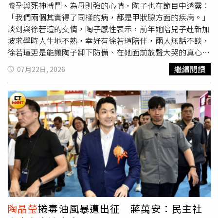
懷孕與死神搏鬥、為母則強的心情，陶子也在節目中透露：
系主任退學，幸得老師求情才順利畢業。他感性表示：「若
「我們兩個其實得了同樣的病，都是甲狀腺方面的疾病。」
沒有大學城，他可能不會走上流行音樂創作之路，人生際遇
談到與徐若瑄的交情，陶子感性表示，前年她陪兒子赴新加
也會大不同。」
坡求學時人生地不熟，幸好有徐若瑄陪伴，兩人無話不談，
徐若瑄更是能讓陶子卸下防備、在她面前放聲大哭的真心好
友。陶子特別分享，徐若瑄當年為了安胎臥床長達162天，
繼續閱讀
07月22日, 2026
甚至在新加坡遇到50年來最嚴重的水災、車子早已淹在水裡
時，她依然堅持涉水去鼎泰豐取餐，展現驚人的母愛能量。
對此，徐若瑄有感而發地說：「即使懷孕生產過程順利，我
都一樣無比珍惜這份母子感情。因為孩子長大後會成為獨立
的個體，我很珍惜現在自己是他『整個世界裡的全部』。雖
然不曉得這樣的日子還有多久——他現在已經叫我不要到校
門口接他了。」話語間流露出對孩子成長的滿滿不捨與母
愛。徐若瑄曾於2024年公開證實罹患甲狀腺癌，陶子也透
露有甲狀腺方面的疾病，並分享從心靈療癒的角度來看，這
種疾病常與巨大壓力息息相關，「我們為了維持某些體面，
可能習慣把情緒壓抑下來、沒有當下發洩。」她更分享看診
經驗，連診所內幾位40歲左右的護理師也都得過，讓她不禁
陶晶瑩
捲毒油風暴遭出征 蔣萬安：民主社
心疼感慨：「為什麼常是女性？因為我們真的太容易對所有