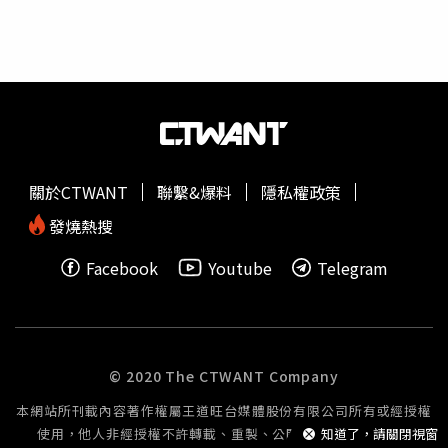
笑說，正式演出前特地先與媽媽碰面，結果媽媽緊張程度甚
至超越她本人，「她（媽媽）覺得像在嫁女兒一樣！」團員
們聽到後立刻起鬨：「是嫁給誰？」讓台下粉絲爆笑不已。
她也坦言這次返台演出心情始終不真實，「因為有媽媽在，
我又更緊張了。表演前她還跟我說『我想好妳要怎麼跟
ONCE 講話了』，真的很可愛。」團員們在後台也展現滿滿
團魂，有人緊緊抱住她、有人要她「不能哭」，讓周子瑜直
說：「真的等這一天等了很久，開心到無法用言語形容。」
關於CTWANT
聯繫&爆料
隱私權政策
周子瑜回台灣演出，讓周媽媽有嫁女兒的感覺。（圖／翻攝
自周子瑜媽媽IG）高雄演唱會最終場時，周子瑜終於忍不住
發燒熱搜
落下眼淚，真情告白自己從練習生時期以來的心路歷程：
Facebook
Youtube
Telegram
「我內心一直矛盾，既充滿熱情，又常對自己失望。原本只
是單純喜歡唱歌跳舞，沒想到這竟成為生命中這麼重要的一
部分。」她坦言這條道路比想像中更辛苦，也需要更多的堅
持，但心中的小小火苗始終沒有熄滅。TWICE明年將在台北
市大巨蛋開唱。（圖／翻攝自TWICE IG）演唱會結束返韓
© 2020 The CTWANT Company
後，周子瑜也在社群向台灣粉絲喊話：「謝謝你們為我們所
本網站所刊載內容著作權屬王道旺台媒體股份有限公司所有或經授權
做的一切，回家真好。」並釋出10張後台照片，其中包括高
使用，他人非經授權不許轉載、重製、公開播送或公開傳輸。
知道了，請關閉視窗
雄開唱的經典畫面，感動 ONCE 紛紛留言支持。此外，