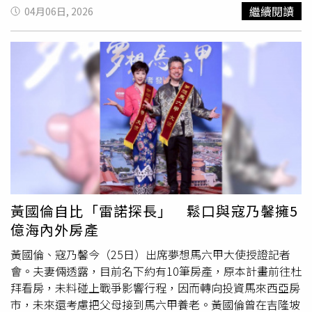
起來是那麼勇敢又脆弱，雖然這幾年經過那麼多次離別，都
烈討論。魏如萱在路上接受記者訪問，卻被標示為「民
繼續閱讀
04月06日, 2026
還是不能習慣，她也請成年的女兒承擔一些她的思念，句句
眾」。（圖／翻攝台視新聞）不少網友對此情況感到有趣，
都是母親濃濃的愛。
紛紛留言表示「最佳華語女歌手為什麼要裝路人」、「民眾
魏如萱」、「記者是在跟我開玩笑嗎」、「訪完要清唱兩句
的吧」、「麻煩這位民眾用唱的接受採訪吧」、「得了金曲
的民眾」。藝人
陶晶瑩
也留言表示驚訝，「記者沒認出
來？！」對於這起插曲，魏如萱本人也在社群平台發文回
應。當時同行的造型師先分享受訪畫面，並幽默寫下「民眾
受訪中」，魏如萱隨後轉發並大笑回應，還分享兩人一同喝
飲料的照片，寫道：「此人在為『民眾』調製飲料壓壓
驚。」造型師進一步轉發受訪畫面，寫上「民眾感覺會唱
歌」，並附上多個哈哈哈文字。此外，有網友發現，此篇中
午的新聞在晚上播出後，電視台已緊急修改，從民眾改為
黃國倫自比「雷諾探長」 鬆口與寇乃馨擁5
「金曲歌后 魏如萱」。魏如萱在街上受訪沒被認出。（圖
億海內外房產
／翻攝IG／waawei）造型師看到也忍不住大笑。（圖／翻
攝IG／eavecning）
黃國倫、寇乃馨今（25日）出席夢想馬六甲大使授證記者
會。夫妻倆透露，目前名下約有10筆房產，原本計畫前往杜
拜看房，未料碰上戰爭影響行程，因而轉向投資馬來西亞房
市，未來還考慮把父母接到馬六甲養老。黃國倫曾在吉隆坡