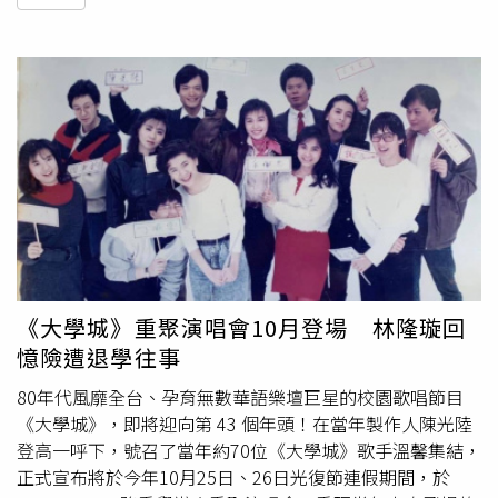
《大學城》重聚演唱會10月登場 林隆璇回
憶險遭退學往事
80年代風靡全台、孕育無數華語樂壇巨星的校園歌唱節目
《大學城》，即將迎向第 43 個年頭！在當年製作人陳光陸
登高一呼下，號召了當年約70位《大學城》歌手溫馨集結，
正式宣布將於今年10月25日、26日光復節連假期間，於