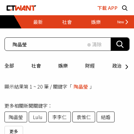
跳至主要內容區塊
下載 APP
最新
社會
娛樂
財經
⊗ 清除
全部
社會
娛樂
財經
政治
顯示結果第 1 ~ 20 筆 / 關鍵字「
陶晶瑩
」
更多相關新聞關鍵字：
陶晶瑩
Lulu
李李仁
袁惟仁
結婚
更多