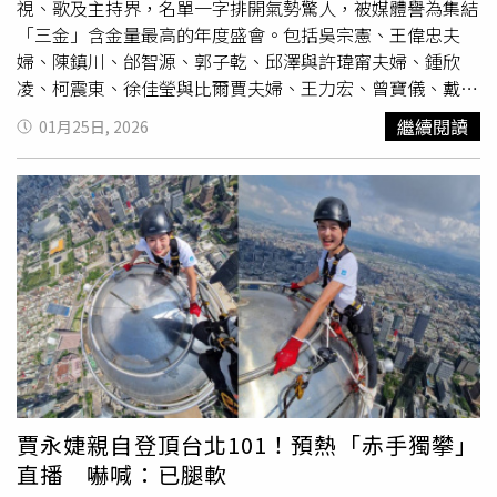
為人生的重要傳統儀式留下專屬紀念。兩人透露，於文定儀
視、歌及主持界，名單一字排開氣勢驚人，被媒體譽為集結
式中特別選擇由SHIATZY CHEN 夏姿・陳量身訂製的中式結
「三金」含金量最高的年度盛會。包括吳宗憲、王偉忠夫
婚禮服，作為承載祝福與情感的重要穿搭選擇，也成為婚禮
婦、陳鎮川、邰智源、郭子乾、邱澤與許瑋甯夫婦、鍾欣
之外最具意義的驚喜彩蛋。（圖/品牌提供）新娘Lulu身著
凌、柯震東、徐佳瑩與比爾賈夫婦、王力宏、曾寶儀、戴資
夏姿紅中式立領削肩造型，以「鳳」為設計主題，透過俐落
穎、動力火車、許光漢、林美秀、羅文裕、彭佳慧、許富
繼續閱讀
01月25日, 2026
線條與柔美比例，詮釋當代視角下的東方優雅，並特別搭配
凱、艾怡良、曾莞婷、小蜜桃姐姐、黃偉晉、風田、楊銘威
中式蓋頭，為文定儀式增添莊重而詩意的層次。新郎陳漢典
與方志友夫婦、唐綺陽、展榮展瑞、玖壹壹、康康、苗可
則以全黑中式訂製正裝呼應，胸前「龍」意象刺繡低調而沉
麗、洪都拉斯、許效舜、張睿家、王傳一、邱凱偉、楊烈、
穩。龍鳳相映的設計語彙，象徵圓滿與和合，也為這對新人
伊正、亮哲、郁方、
陶晶瑩
、阿KEN、納豆夫婦、許哲珮、
在人生重要節點，留下兼具文化深度與情感溫度的紀念畫
旺福小民、王彩樺、于美人、黃鐙輝夫婦、巴鈺、黃小柔、
面。（圖/lulu ig、品牌提供）
陳建騏、魏如萱、李英宏、李千娜、告五人的犬青和雲安、
關穎、比莉姐和周湯豪、潘若迪、阿BEN與徐小可夫婦、
KID、黃嘉千、郎祖筠、倪安東與管罄夫婦、孫盛希、李玉
璽與許允樂夫婦、黃韻玲、李翊君、蕭煌奇、Matzka、李
易與六月夫婦、史丹利與GIGI夫婦、盧學叡、周定緯、李佳
穎、歐弟、施名帥與朱芷瑩夫婦、唐禹哲等人皆應邀出席，
充分展現兩人在圈內累積的好人緣與好人氣。談及婚禮規
賈永婕親自登頂台北101！預熱「赤手獨攀」
劃，Lulu坦言最耗費心神的是「座位安排」，希望能照顧到
直播 嚇喊：已腿軟
每一位賓客的感受，讓大家都能與好友自在敘舊。而婚禮佈