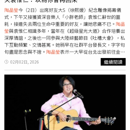
在台上介紹林奐均時一度哽咽，提到她的童年創傷：「她是
那位倖存下來的小女孩，被狠砍幾刀，心中曾充滿恨……但
陶晶瑩
今（2日）出席好友大S（徐熙媛）紀念雕像揭幕儀
她用音樂和信仰繼續活下來。」現場響起掌聲，為她的堅韌
式，下午又接獲資深音樂人「小胖老師」袁惟仁辭世的噩
生命歷程致敬。林奐均也將個人經歷整理成書，出版自傳
耗，接連失去兩位生命中重要的好友，讓她悲痛不已。
陶晶
《你是我最愛：林奐均的生命之旅》，成為暢銷書作家。書
瑩
與袁惟仁相識多年，當年在《超級星光大道》合作培養出
中記錄她如何從創傷走向復原，透過信仰、教育與家庭，找
深厚情誼，之後也一同參與大陸綜藝節目《吐槽大會》，私
回對生命的愛與意義。
下互動頻繁、交情甚篤。她稍早在社群平台發長文，字字句
句盡是思念與不捨。
陶晶瑩
表示一大早從台北出發前往金山
參加大S紀念雕像揭幕，沿途風雨交加、海象洶湧，讓她不
繼續閱讀
02月02日, 2026
禁感嘆：「很難想像具俊曄每天是如何走過這孤獨的千山萬
水。」現場親友齊聚，悼念這位美麗又真誠的大S，也一同
見證由具俊曄親自為妻子設計的銅像：一名仰望台北方向的
純真少女。
陶晶瑩
提到，具俊曄穿著27年前熙媛送的大衣、
徐媽媽驕傲地展示女兒送的鞋，在風雨中，小S與蔡康永含
淚卻仍不忘穿插「地獄哏」主持，讓大家更深刻感受到：
「思念只會越來越長。」好不容易回到台北，正準備與親友
聚餐、以大S喜歡的方式好好相聚時，手機卻傳來記者訊
息，告知袁惟仁病逝的消息，讓她下午才哭過的雙眼，再度
潰堤。
陶晶瑩
心痛寫道：「小胖啊，你真的……唉。我知道