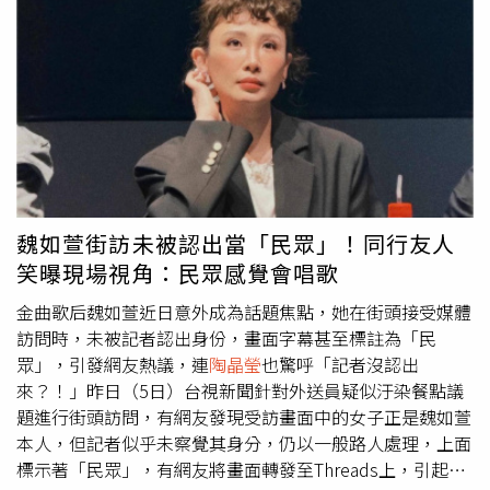
晶瑩
疑似對子女說了一句：「開心最重要。」
陶晶瑩
2024
年曾分享一張有著葉舒華與柯震東在內的合照，引發不小爭
議。（圖／翻攝自
陶晶瑩
IG）不過說起陪小孩追韓星增進親
子感情，
陶晶瑩
上月卻也因韓星而招罵；有媒體爆出柯震東
與韓國偶像女團i-dle台籍成員葉舒華祕戀，引發雙方粉絲譁
然，由於
陶晶瑩
在2024年舒華現身柯震東生日派對後，分
享了兩人站在一塊的合影，事後柯更在女方宣傳新歌的貼文
「Hey~ i love you」底下留了3個「閉眼微笑」的符號，被
外界解讀是隔空放閃，一度登上韓媒版面，便有人把矛頭指
魏如萱街訪未被認出當「民眾」！同行友人
向
陶晶瑩
，覺得問題源頭來自於她，甚至說她「會有報
笑曝現場視角：民眾感覺會唱歌
應」，覺得她明明知道po出合影會對舒華產生負面影響，
還堅持在社群發文，但她對粉絲的各種發言也未刪文刪照，
金曲歌后魏如萱近日意外成為話題焦點，她在街頭接受媒體
不做出任何回應。
陶晶瑩
對小孩有滿滿的愛，教育方式很開
訪問時，未被記者認出身份，畫面字幕甚至標註為「民
明自由。（圖／翻攝自
陶晶瑩
臉書）事隔數日後，
陶晶瑩
依
眾」，引發網友熱議，連
陶晶瑩
也驚呼「記者沒認出
舊如常分享送女兒離家的點滴，除了心疼女兒從高中就出國
來？！」昨日（5日）台視新聞針對外送員疑似汙染餐點議
讀書，一個人面對生活大小事、一個人面對孤獨，也感嘆女
題進行街頭訪問，有網友發現受訪畫面中的女子正是魏如萱
兒今年滿20歲了，仍然覺得女兒好小，不管幾歲，永遠是她
本人，但記者似乎未察覺其身分，仍以一般路人處理，上面
的小荳荳，仍然是她心中的一塊肉，在大行李箱的旁邊，看
標示著「民眾」，有網友將畫面轉發至Threads上，引起熱