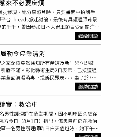
惹來不必要麻煩
訴檢警，他從七堵站下班習慣搭普悠瑪回台北，
雙碩士學位，自2005年起擔任國立中央大學經
「穆」），兩人2023年搭上線，黃柏崴為了「多
有網友發現，她分享照片時，只要畫面中拍到手
是逃票，會請「票口師傅」（即站務員）攔截處
訴訟及商務法律事務。張鈞綸辭世消息傳出後，
可以招待大陸旅遊費。檢方認為，張麗善2024
台Threads掀起討論，最後有具護理師背景
告的前四次騷擾，黃先生已想不起來是否因為他
共議題討論的貢獻，也緬懷他敢言直率、關懷公
言卻在2024年6月12日傳送「0612調整
年的千千，曾因參加日本大胃王節目受到關注，
日上午8點多，黃先生甚至人在七堵站上班，有差勤
縣長行程轉給「穆」姓主任，「穆」姓主任答應黃柏
不少觀眾喜愛。千千日前前往屏東旭海旅遊，並在
客報案時已無存檔，警方也調不到畫面還原過程。
23日到26日期間前往會見「穆」姓主任。起訴
繼續閱讀
眼尖網友發現，她雖然分享美食照片，卻刻意用畫
普悠瑪，提醒站務員「這個女生她有逃票」，不
法個資檔案後，仍持續以各種手法壯大資料庫；黃
掉是為什麼嗎？已經注意到好幾次了，但問不到
回答：「沒關係，我有密錄器，我會交給鐵路警
資、任職資料及聯絡方式，檔案內容包含2300
生局勒令停業清消
背景的網友留言表示，「醫護背景出身的人，通
因為見到黃先生而心虛，出站後主動去補票窗口
此掌控所有國人的個資，嚴重侵蝕國家安全，黃
理之家深夜突然通知所有產婦及新生兒立即撤
並注意避免過度曝光，以免引來不必要的麻
女乘客反而走在後面。黃先生調取台鐵資料，發
私
，犯行與單一個資非法蒐集或利用有天壤之
引發不滿。彰化縣衛生局2日表示，已接獲通
」、「掌紋！感覺也是很
隱私
的跟八字一樣」、
交易紀錄業務項目都註明「無原票（加收）」，加收
利用不法個資，在網路上公開被害人身分證字
業全面清潔消毒。投訴民眾表示，妻子於7月
樣很好，把它擋住。我看過人家研究偶像掌紋，
起訴，實情是她不甘逃票被逮須補票172元。
上已造成民眾惶恐不安，導致民眾深怕自己住家
元，總計17萬6400元，且入住第2天即已全額
外，也有部分網友提出其他看法，笑稱可能是避
型自強號的對號車種，禁用悠遊卡、TPASS等
繼續閱讀
遭偵辦聲請羈押獲准，黃柏崴、王大偉顯然會反
，需自行尋找安置地點及醫療資源，院方也未交
氣過」、「怕別人看她手相吧，之前有人截阿滴
價前的兩次逃票須各補35元，漲價後兩次逃票須
年以上、行賄女警曾芃扉求刑3年，從事共諜外
社群平台表示，基於「比起等待風險發生，我們
蹤騷擾防制法》第18條第1項：「實行跟蹤騷擾
證實：救治中
。院方指出，為保障入住民眾及員工
隱私
，不便
」以及《性騷擾防治法》第25條第1項：「意
一名男性護理師在值勤期間，因不明原因突然從
通報腹瀉群聚事件，經疫調共有13人出現症
體
隱私
處之行為者，處二年以下有期徒刑」。檢
院方今日（8月1日）指出，傷患目前仍在救治
待檢驗結果確認。衛生局已要求該產後護理之家
四次「騷擾」，黃先生有不在場證明，第五次
區一名男性護理師昨日白天值班時，約下午3
安全，全案仍持續調查中。
」有監視器拍下黃先生未跟蹤女乘客，也沒有任
立即通報服務台。醫療團隊第一時間將該名男