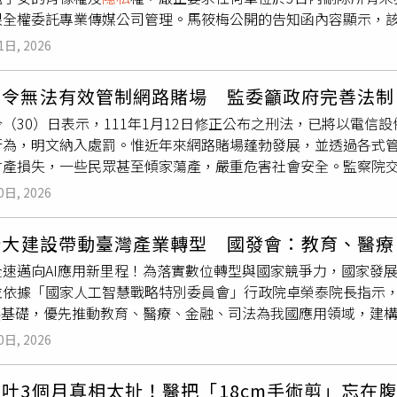
辦的」。
限全權委託專業傳媒公司管理。馬筱梅公開的告知函內容顯示，
免觸犯法律。此類未經同意拍攝或保存私密照的行為，往往成為
剪輯、合成或公開傳播她本人與大S兩名未成年子女的影像資料。
235條規定，散布、播送或販賣猥褻之文字、圖畫、聲音、影像
1日, 2026
有相關影片、圖文、截圖及雲端備份，並永久停止商業使用、轉
，處2年以下有期徒刑、拘役或可併科三萬元以下罰金。意圖散布
外，馬筱梅已全權委託「青引力文化傳媒（海南）有限公司」作
影像及其附著物或其他物品者，亦同。提醒大家勿加入跪求、私
法令無法有效管制網路賭場 監委籲政府完善法制
播、商務合作與授權許可。未來凡未取得該公司書面授權而私自
（30）日表示，111年1月12日修正公布之刑法，已將以電
機制，防止肖像權遭不當利用或作為炒作流量的工具。馬筱梅自2
行為，明文納入處罰。惟近年來網路賭場蓬勃發展，並透過各式
活動態始終備受外界關注。日前馬筱梅才在直播中正面反擊酸民
財產損失，一些民眾甚至傾家蕩產，嚴重危害社會安全。監察院
聲明，純粹是出於保護家人
隱私
與未成年人的身心健康，避免孩
位監察委員提出之調查報告，除函請數位發展部檢討改進外，調查
子安全的成長環境。此外，針對外界近期瘋傳她因繼子女教育規
0日, 2026
體分級管理辦法(下稱遊戲分級辦法)第6條第6款所定之「使用虛
馬筱梅先前也已明確澄清，孩子的教育事宜皆由汪小菲與張蘭決
增減之棋弈類、牌類及益智娛樂類遊戲軟體」與網路賭博之核心
單位未經授權使用她與兩名未成年繼子女的照片或影片。（圖／
新十大建設帶動臺灣產業轉型 國發會：教育、醫
軟體與網路賭博之間，實僅一線之隔。加以數發部對於遊戲軟體
全速邁向AI應用新里程！為落實數位轉型與國家競爭力，國家發展
事前審查後上市之機制，爰遊戲不會預先通過審查後上市。現行
並依據「國家人工智慧戰略特別委員會」行政院卓榮泰院長指示
遊戲軟體之人應於遊戲軟體上市前，自主依該辦法標示分級資訊
發展基礎，優先推動教育、醫療、金融、司法為我國應用領域，建構
，是否確實具備各該遊戲軟體級別所對應之年齡要件，由於實務
顯指出，AI可望成為帶動臺灣產業轉型與經濟發展的新成長引擎
戲軟體之會員註冊並未採行實名認證制，爰尚無從確實進行檢核
0日, 2026
具體展現AI在提升適性學習成效、強化智慧健康照護，以及兼顧
，或未依該辦法規定標示相關警語，雖有罰則規範，數發部卻均
近民眾生活。國發會表示，在教育領域，教育部推動「AI人才方舟
罰則。倘線上遊戲涉及賭博行為，現行法制面迄未明定主管機關
吐3個月真相太扯！醫把「18cm手術剪」忘在