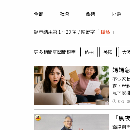
人物
汽車
全部
社會
娛樂
財經
專欄
房產新勢力
顯示結果第 1 ~ 20 筆 / 關鍵字「
隱私
」
更多相關新聞關鍵字：
偷拍
美國
大
媽媽
不少家
露，母
況下安
至今僅
08月0
而，在
她形容
「黑
聯絡取
輝達創
積極替