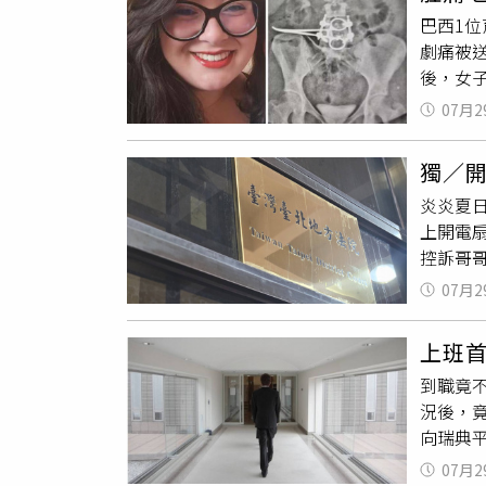
為核心
博之責
巴西1
習情形
善。調
劇痛被
觀念及
定貨幣
後，女
生，國語
對於此
布拉干薩保
發會指
規避賭
07月2
慈醫院
因應高
程、賴
身體狀
務效率
關權責
獨／
因疼痛
位，展示
露於輕
炎炎夏
損已經
過AI動
跨部會
上開電
及治療
蒐集生
及時阻
控訴哥
平復，
國發會
共同審
過台北
用。由
式啟動
07月2
並無其
諮商。
整的法
脖子、
（約新
及政府
上班
圖，判決
與不安
能。教
到職竟
來調整
致傷等
不同領
況後，
5個月定
截至目
心」的
向瑞典平
理由是
生於7
房門，法
07月2