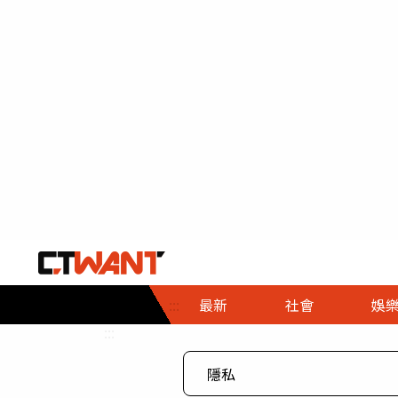
社會首頁
娛樂首頁
財經首頁
政
:::
最新
社會
娛
時事
即時
熱線
:::
直擊
大條
人物
調查
專題
３Ｃ