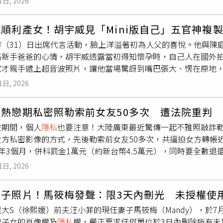
碰觸。。檢方指出，黃先生碰都沒碰到女乘客，也沒有尾隨或意
1日, 2026
送往急診搶救，目前正全力進行救治與後續照顧。而院方今日下
足，不能只憑告訴人單方面指訴就認定有罪，因此不起訴處分。
院長詹尚易表示，對於此次墜樓意外事件，和平院區深切遺憾，
何看法，但截稿前尚無回應。
順利產女！胡宇威見「Mini版自己」五官神複
力提供必要的醫療資源，並協助家屬及相關同仁提供心理輔導與
（31）日出席代言活動，臉上洋溢著初為人父的喜悅。他與陳庭妮
關墜樓發生的具體原因與傷勢細節，院方目前不便對外說明。◎
格新手爸爸的心情，胡宇威透露當初得知懷孕時，自己人在國外
95◎如果您覺得痛苦、似乎沒有出路，您並不孤單，請撥打1925
家才親手遞上超音波照片，讓他當場驚訝到嘴巴張大、愣在原地
宇威笑說，陳庭妮非常厲害，在國外期間連視訊都沒有露餡，等
1日, 2026
。胡宇威也提到，陳庭妮懷孕期間身形維持得極好，「除了家人
身上。」而看著陳庭妮孕期為了寶寶控制口腹之慾，到生產的過
拿熱戀期私密照勒索前女友50多次 遭法院重判
宇威全程陪同，他也親手為女兒剪下臍帶，感嘆這一刻非常有儀
往期間，個人
隱私
也要注意！大陸廣東最近驚傳一起不雅照敲詐
爸了。」胡宇威分享成為新手爸爸的喜悅。（圖／侯世駿攝）談
女方私密影像的方式，先後勒索前女友50多次，共逼迫女方轉帳
女兒比較像他，五官和鼻子簡直復刻，他笑說：「是Mini我。」他
年3個月，併科罰金1萬元（約新台幣4.5萬元），同時要全數
字他從十六、七歲時就想好了，當時就決定如果是女兒一定要取
慶人民法院近日審結一起勒索案件，被告成性男子與原告吳姓女
也想好了，但他賣關子先不透露。目前陳庭妮與寶寶正安心在月
1日, 2026
影像。兩人分手後，成男以私密影像向吳女勒索50多次，不法獲取9
問到未來是否會公開寶寶照片？他表示，夫妻倆目前還沒討論到
審理後，認定成男行為已構成敲詐勒索罪，依法判處有期徒刑1年
。其實胡宇威七月初才剛開刀治療長達近20年的左手舊傷，「剛
孩子照片！馬筱梅發聲：限3天內刪光 未授權使
同時責令其必須全數退賠受害人所遭受的財產損失。但被告不服
y或運動都不行。」被醫生下令四個月後復健狀況良好才能抱寶寶
大S（徐熙媛）前夫汪小菲的現任妻子馬筱梅（Mandy），於7
決事實清楚、適用法律正確且量刑適當，因此駁回上訴並維持原
。外界也相當關心兩人的婚禮進度，胡宇威透露，兩人其實早已
繼子女的肖像權及
隱私
權，嚴正要求任何單位於3日內刪除所有未
刑並承擔相應法律責任。對此，警方特別呼籲，無論在何種關係