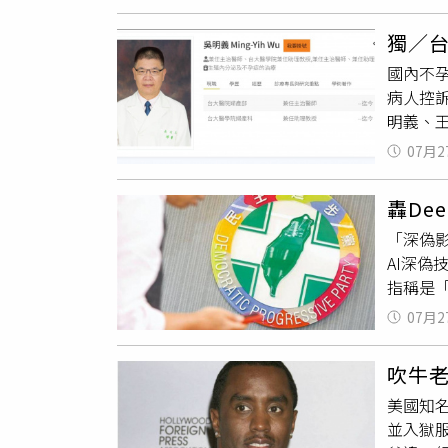
主管患
間，法官
他安心
依據氣象
獨／
助也未
兩人對
國內不
明情況
擺電扇
病人控
準時出
哥曾經
明義、王
事後也
間門口
敗，法
狀況遭
會怕這
07月2
的，台
名、主
認。承
跟她說
很難說
轟De
嚎，之
邱兄辯
「深偽影
求償醫療
分局搜
AI深
意書，
指稱是
而且診
為，「
釋，當
07月2
容，觸犯
可能比
都可以任
確認細
吹牛
時，民
告明確
美國知名
發現源頭
在診間
並入獄
葳立即報
診、專