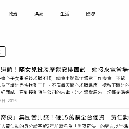
寵物
政治
漂亮
生活
國際
運勢
運動
梅酒
陸
急過頭！瞞女兒投履歷還安排面試 她接來電當場
長擔心子女畢業後求職不順，總會主動幫忙留意工作機會，不過
親為了讓她盡快找到工作，不僅每天關心求職進度，還私下將她
排好面試，直到接到陌生公司的來電，她才驚覺原來一切都是媽
一個多月，目前仍希望利用這段時間多方了解不同職缺，找到真
6日, 2026
母親眼中，她似乎已經到了必須立刻就業的時候，幾乎每天都會
，母親如今對任何一通電話都抱著期待，只要手機鈴聲響起，就
夜奇俠」集團當共諜！砸15萬購全台個資 黃仁
餐，母親還誤以為終於等到面試通知，得知真相後難掩失望神情
辦人黃仁勳的身分證字號2年前遭名為「黑夜奇俠」的網友以半碼
她蒐集求職資訊，無論是親友介紹的工作、社群平台上的徵才貼