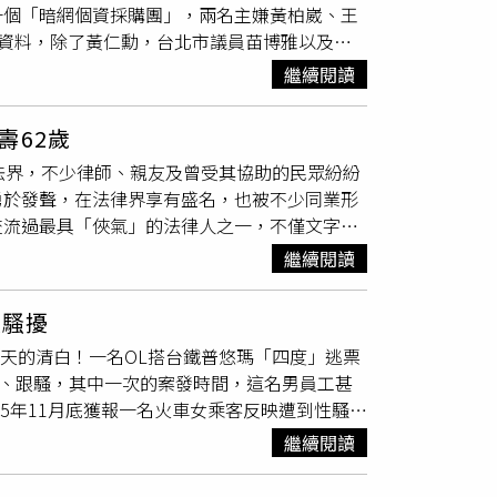
一個「暗網個資採購團」，兩名主嫌黃柏崴、王
的，是日前接到一通陌生公司的來電。對方表
戶籍資料，除了黃仁勳，台北市議員苗博雅以及曾
未向該公司投遞履歷，第一時間還以為遇到詐騙
，搜索約談台北市警局中正二分局南海派出所
。原來，母親早已將她的履歷交給朋友，朋友再
繼續閱讀
頤楷與主嫌黃柏崴是堂兄弟，因此利用這段關
先徵詢她的意見，也沒有告知她相關安排。女子
都拒絕。暗網個資團還有第三條線，承辦檢察官李
人決定，不應在未取得同意前提供給他人。不過
壽62歲
內鬼就是縣長秘書施亮言。暗網團主嫌黃柏崴
，就不希望錯過任何可能性。雖然理解母親是出
法界，不少律師、親友及曾受其協助的民眾紛紛
他串起施亮言這條人脈，由施亮言提供中共對台
沒有積極求職，而是希望在踏入職場前，能多花
勇於發聲，在法律界享有盛名，也被不少同業形
2名被告，並以主嫌黃柏崴嚴重侵蝕國家安全、
她背負更大的心理壓力，也讓她忍不住好奇，其
交流過最具「俠氣」的法律人之一，不僅文字充
俠」王大偉求刑4年以上。本案最大咖受害人黃
不少網友認為父母只是希望孩子能盡快站穩腳
曾與張鈞綸在法庭旁聽席交流辯護經驗，之後也
為名上Threads公布黃仁勳身分證字號第一個
即使出發點是善意，仍應尊重當事人的決定，避
繼續閱讀
，感嘆「一路好走」。另有親友發文表示，張鈞
黃仁勳）和父親的戶籍都是在台北市，既然是A
來水園區喝啤酒、談人生、聊工作，如今只能以
話，那我也算是台南人了。」檢察官揪出王大偉
度騷擾
張鈞綸協助打贏官司的民眾也透露，張鈞綸去年健康狀況已
orums」等駭客論壇非法兜售台灣人的戶籍資料、
6天的清白！一名OL搭台鐵普悠瑪「四度」逃票
外界普遍推測為因病辭世。張鈞綸去年曾因公開
包括我國2812萬勞健保資料、2018年之前共
騷、跟騷，其中一次的案發時間，這名男員工甚
決資料，孩子生母為呂秋遠事務所的學習律師，
書帳號「Cao Nima」去苗博雅臉書公布她
25年11月底獲報一名火車女乘客反映遭到性騷
事後仍以受害者自居，相關言論當時引起高度關
牠…」；還有一名陳姓員警因為對暗網個資集團
三次5月16日、第四次9月9日、第五次9月15
知，並引用2023年修正、2024年施行的《性
警個資，還說「我是已經查到他，不然我去他家
繼續閱讀
台鐵員工黃先生舉報逃票，反遭違規女乘客告性
關專業倫理值得社會討論。他強調，相關內容均
名受害民眾的個資，並利用堂弟黃頤楷的警察女
生，他否認騷擾但記得那名提告的二十多歲女性
法律訴訟，也願意接受司法檢驗。除了執業律師
他接洽的對岸人士是中國共產黨中央委員會宣傳