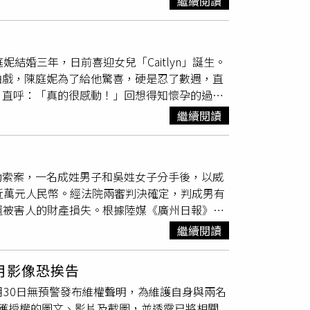
圖使人恐懼的行為，本案對被告不利的積極證據
繼續閱讀
午發布「有關和平院區墜樓意外事件說明」聲
本刊透過管道想了解逃票女乘客對於提告性騷不
目前傷患仍由醫療團隊進行救治中；同時強調院
製
支持。不過為維護個人
隱私
並尊重傷患與家屬意
結婚三年，日前喜迎女兒「Caitlyn」誕生。
勇敢求救並非弱者，您的痛苦有人願意傾聽，請
拍戲，陳庭妮為了給他驚喜，硬是忍了數週，直
，直呼：「真的很感動！」回想得知懷孕的過
他回家當面遞手機看超音波照片，這過程令他印
繼續閱讀
和經紀人，完全沒人猜出來，胖十公斤幾乎都胖
程，讓他直呼：「當媽媽真的非常偉大。」生產
式感，「聽到女兒第一聲哭聲，才真正覺得自己
勒索案，一名成姓男子和吳姓女子分手後，以威
到愛女像誰？胡宇威洋溢幸福微笑表示，大家看
近萬元人民幣。經法院兩審判決確定，判成男有
也透露女兒的英文名字「Caitlyn」的由來，
退還被害人的財產損失。根據陸媒《廣州日報》報
這個名字，覺得聽起來很美，若未來有兒子，名
子曾是情侶關係，戀愛期間成男拍攝並保存吳女
子中心休養，胡宇威笑稱目前還在很好睡的階
繼續閱讀
766.5元（約新台幣44000元）。肇慶人民
這塊，想先給孩子一個安全的環境，並尊重寶寶
3個月，併科罰金1萬元（約新台幣4.5萬
好找到適合的醫生，不然韌帶越來越鬆，以後抱
用影像恐挨告
判決並提起上訴，近日經二審法院審理後，認為
，他笑認自己已破戒，畢竟是「女兒傻瓜」，實在
月30日無預警發布維權聲明，為維護自身與兩名
判。目前該起案件的判決已正式生效，成男必須
在台灣、美國都完成結婚登記，也承諾「婚禮是
獲授權的圖文、影片及截圖，並透露已將相關
下，切勿隨意拍攝、保存或持有他人的私密影