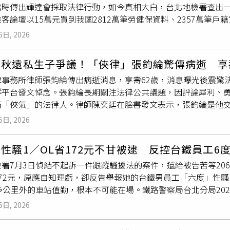
當時傳出輝達會採取法律行動，如今真相大白，台北地檢署查出
照或截圖傳給她，希望增加找到工作的機會。真正讓她措手不及
客論壇以15萬元買到我國2812萬筆勞健保資料、2357萬筆
望邀請她前往面試，並提到是「王小姐」推薦的人選。由於她從
開單的員警都是個資外洩的受害者。檢方今年4月偵辦個資法案件
直到對方進一步說明，她才知道這位「王小姐」就是自己的媽媽
6日, 2026
芃扉，經追查確認，她也跟這個暗網個資犯罪集團有關，男友黃
其他人，最後順利替她爭取到面試機會，而整個過程完全沒有事
由曾芃扉代查車主個資，並兩度行賄現金1000元，不過曾芃扉
母親表達自己的想法，認為履歷屬於個人資料，是否投遞應由本
呂秋遠私生子爭議！「俠律」張鈞綸驚傳病逝 享
出，雲林縣長張麗善2024年6月出訪日本的行程全部外洩中共，
認為，自己只是希望多替女兒創造機會，既然有人願意安排面試
律事務所律師張鈞綸傳出病逝消息，享壽62歲，消息曝光後震驚
3年先被對岸吸收，開始為中共刺探、收集我國政治情報，同年6月
，也知道對方擔心自己遲遲找不到工作，但女子坦言，自己並非
群平台發文悼念。張鈞綸長期關注法律公共議題，因評論犀利、
資。北檢今日偵結全案，以國安法、個資法、違背職務行賄起訴1
間摸索未來方向，而不是倉促接受任何工作。母親的熱心反而讓
滿「俠氣」的法律人。律師陳奕廷在臉書發文表示，張鈞綸是他
踏國人
隱私
，共求處13年以上有期徒刑，對另一名主嫌「黑夜奇
父母是否也會因為孩子求職而如此焦慮。文章曝光後掀起討論，
力，待人處事也十分真誠。他回憶，去年辦理國民法官案件時，
2024年6月2日個資外洩，暗網個資團主嫌王大偉以「黑夜奇俠」
此才會積極協助；也有人指出，履歷涉及個人
隱私
及職涯規劃，
5日, 2026
方分享對國民法官制度的觀察，未料再次得知消息已是對方離世
母以及後面4個號碼，其餘部分馬賽克，王大偉當時發文：「他（
本的關心成了另一種壓力。
卸下世上的勞苦，安息主懷」，也有人回憶兩人過去曾在台北自
應該不算是台南出生的吧，如果只有母親是台南人就算台南人的
性騷1／OL省172元不甘被逮 反控台鐵員工6
ewell, my dear brethren」表達最後道別。一名曾接受
之後，深入了解個資來源，他們在2023年3月得知「BreachF
署7月3日偵結不起訴一件跟蹤騷擾法的案件，還給被告苦等20
往，如今驟然離世令人相當不捨。目前家屬尚未公布確切死因，
訊，由黃柏崴花費5000顆泰達幣（時價約15萬元台幣）買檔案，
172元，原應自知理虧，卻反告舉報她的台鐵男員工「六度」性
師呂秋遠私生子事件，引發社會廣泛討論。他指出，依據公開判
萬筆戶籍資料。王大偉對黃仁勳下手，黃柏崴則對苗博雅開刀，利用臉
多公里外的車站值勤，根本不可能在場。鐵路警察局台北分局20
是在女方提起強制認領訴訟後，才完成認領程序，因此質疑對方
年月日、身分證字號、地址，並恐嚇：「大家可以去這畜生家賭
橫跨半年，第一次是同年（下同）5月12日、第二次5月15日、第
，張鈞綸也表示，呂秋遠與學習律師交往一事在律師圈早已廣為人
開交通違規罰單，派出所值班員警接到電話，揚言要公開陳姓員
5日, 2026
六次11月20日，都在早上8點多她抵達台北車站這段通勤時間。
教育法》，指出指導律師與學習律師間涉及權勢不對等關係，相
不好？」北檢發現，黃柏崴所屬集團會接單，提供徵信業者共78
（圖／方萬民攝）警方在去年12月9日約談涉案的台鐵員工黃先
開判決資料查證，並未揭露不應公開的個人
隱私
，即使因此面臨
扉代查車牌號碼，藉此得知車主個資。黃柏崴涉犯國安法部分，