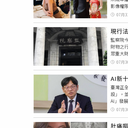
一定會
影像權
像，以
製作、
刑法第
07月3
刪除所
聽聞者
任。另
聲音、
現行
網路傳
監察院今
權審查
財物之
家庭生
眾重大
布律師
菊芳3
給予孩
07月3
遊戲軟
傳聞，
遊戲幣
止任何
AI
上遊戲
臺灣正
戲非採
設」，
或代理
AI」
用戶端
委葉俊
量，遊
07月3
領域，
戲級別
展更貼
未動用
肚痛嘔