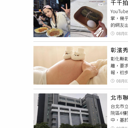
千千
上班族
身分外
部「穆」
YouT
出站前
濟學系
角化經
掌，幾乎
理；他
不少法
年6月2
的網友
舉發逃票
共事務
_062
之後轉型
紀錄可證
崴、施亮
08月0
Inst
但黃先
指出，
筆遮住
過女乘
柏崴、
彰濱
本人只
察」。
萬全體
彰化縣
常對『
補繳現
柏崴更
離，要
煩。」
現那名女
別，對
報，初
「不想
區段是
號、住
17日生
有點可
（圖／示
遭曝露
08月0
繳清。
免被人
電子票證
覆實施
代退費
英文的
各補51
洩張麗
北市
選擇提
行為者
台北市
對外說
圖性騷
院區4
狀，其
察官審
中，基
暫停營
「騷擾
時因不