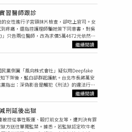
鐘平復情緒；當時主管回應「完全沒問題」，讓
違反保護令事件則發生在2025年8月15日，
換制服時，卻找不到員工更衣室，向其他同仁求
點多，兄弟倆又因為電風扇擺放位置意見不合，但
實習醫師跟診
作，只好暫時到樓梯間冷靜，並傳訊息向主管說
只有一扇與走道相鄰的通風窗，哥哥緊靠這扇窗
歲的女性進行子宮頸抹片檢查，卻吃上官司。女
47秒的通話中告知，公司無法聘用沒辦法確保
擾，故意「複製我被攻擊當天的情境」，因為哥
感到疼痛，還指控護理師騙她簽下同意書，對吳
分鐘調整情緒後立即投入工作，但遭到拒絕，
弟整天朝走道排放熱氣，他把電風扇擺在自己房
」只告兩位醫師，改為求償5萬4672元依然吞
等監察專員（DO）提出申訴，主張自己因健康
子中，沒有以電風扇攻擊的行為，弟弟看到電扇
「教學診」的告示，而且同意書是她看過才簽
關介入調查。為保護當事人
隱私
，目前員工姓
，因為兄弟各說各話，也沒有其他事證可以確
繼續閱讀
做老人健康檢查，進入吳明義診間報到時，沒人
審理與釐清。
告供稱為了排熱開電扇，跟日常生活經驗一致，
吳明義，總共挖了2次，這段過程讓她痛到哀
錄器偷拍他在家中的活動，檢方也起訴這部分，
隱私
權，造成她失眠將近一年須看身心科，所以
犯弟弟的
隱私
。法官採信邱兄的辯詞，加上中山
黨側翼「風向株式會社」疑似用Deepfake
萬8000元。台大表示，民眾第一次就診時會提供同
拍也不成罪。
通知下架後，藍白卻群起護航。台北市長蔣萬安
實習醫師與醫學生在內，林姓女子已簽同意書，
進黨指出：深偽影音是觸犯《刑法》的違法行
行教學』。至於子宮頸抹片採檢不適，台大解
人聲音、影像，製作足以混淆真實性的影音內
人已屆更年期且停經，陰道較為乾燥，採檢過程
繼續閱讀
也早已認定：「聲紋」屬於個人資料，不是任何人
人再來一次重新受檢只會徒增困擾，因此會再三
Deepfake的受害者：2023年總統大選
免賠，林姓婦人提起上訴，主張診間外的電子公
減刑延後出獄
嚴正澄清、譴責假訊息，並迅速報案。後來偵辦
醫師而非實習醫師檢查，實習醫師也不可以出現
年間接連被控從事性販運、毆打前女友等，遭判決有罪
人利用AI惡意變造郝龍斌與柳采葳的影像，柳采
因應病患不同症狀以掛號看診，分別設有普通門
遭獄方送往單獨監禁。據悉，若監獄認定吹牛老
我們就問：當自己人被Deepfake時，藍白
，但並非相對於教學門診，換句話說，普通門診