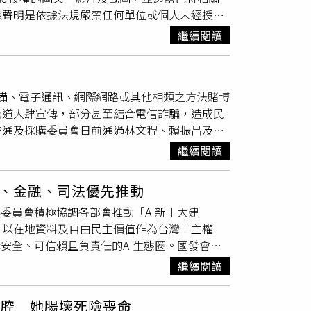
該聲明是依據法規嚴禁任何單位或個人未經授權
日後犯罪的工具，嚴重侵害他人
隱私
權。◎根據
所有未經授權者必須在公告發布後3日內，徹底
或其他物品，或公然陳列，或以他法供人觀覽、
繼續閱讀
載與剪輯引流行為，違者將依法追究相應法律責
、播送、販賣而製造、持有前項文字、圖畫、
為唯一獨家授權單位，統籌負責所有影像素材的
給等行列，以免觸法。
使用相關素材者均構成侵權，藉此建立嚴格的授
信設備、電子通訊、網際網路或其他相類之方法賭博
024年嫁給汪小菲並於今年順利產下一子後，其
管道大肆宣傳，部分甚至結合電信詐騙，造成民
，明確否認介入汪小菲前段婚姻，並強調此次發
交通及採購委員會日前通過林文程、賴振昌及張
子的影像被有心人士曲解或進行低俗炒作，期望
意見亦送請行政院研處見復。調查報告指出，
劃與汪小菲感情生變，甚至遭下達「禁言令」等
繼續閱讀
擬遊戲幣進行遊戲，且遊戲結果會直接影響虛擬
定，駁斥外界不實揣測。馬筱梅發布律師函，禁
要素具有高度相似性，因此，由數發部主管的線
翻攝自馬筱梅微博）
療、金融、司法優先推動
之行政管制鬆散，由於遊戲非特許產業，線上遊
委員會積極協調各部會推動「AI新十大建
遊戲分級辦法所採之分級管理制度，係要求發行
，以在地資料及自由民主價值作為台灣「主權
。調查報告續指，而實際上使用該等遊戲軟體之
安全、可信賴且負責任的AI生態圈。國發會主
上基於「個資最小化原則」與保護消費者
隱私
考
。第二季階段性推動成果聚焦教育、醫療及司法
把關。調查報告表示，至於業者若未正確標示遊
繼續閱讀
司法安全與效率上的階段性應用成果，讓科技發
以成立自律委員會抽查、輔導改正之方式處理，
計畫」，以「打造中小學AI智慧教育新生態」
之行政管制或裁罰措施，致數發部將查禁網路賭
腹腔 她腸壞死險喪命