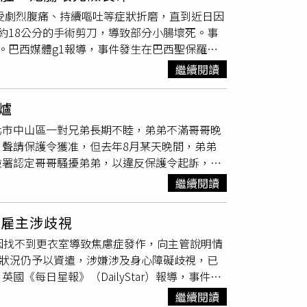
「因材網」引入生成式AI技術，可分析學生學
變相成為網路賭博平臺之歪風，允應積極研謀改
飽受劇烈腹痛、持續嘔吐等症狀折磨，直到近日因
話式引導、即時回饋及個別化陪伴，協助學生釐清
相關產業鏈中也附帶造就一批從事以遊戲幣與法
約18公分的手術剪刀，導致部分小腸壞死。事
生，使用超過4小時並搭配「e度」學習的學
或結合幣商以規避從事賭博之事實，惟既有法令
。巴西媒體g1報導，事件發生在巴西聖保羅州
數學則由37%提升至58%，通過率大幅提升。國
，此一未納管現象不僅形成遊戲軟體業者得藉以
aBannai Von Hoonholtz）於今年1月在聖卡薩仁
，政府積極推動AI技術導入醫療與照護體系，
應通盤研議並儘速擇定妥適之主管機關。林文
繼續閱讀
，長達3個月都未被發現。艾瑞卡表示，手術後
及AI輔助臨床判讀等應用，以科技提升醫療服
路平臺或社群媒體之博弈類線上遊戲廣告，相
東西要從身體裡鑽出來」。今年4月11日，她
健康展」，政府集結超過100家產官學研單
於電視或網路媒體大肆宣傳，不僅使未成年人暴
爐
公分的手術剪刀，同時發現部分小腸因長時間受
人
隱私
的情況下，即時監測跌倒及異常狀況；透
類線上遊戲進行賭博屬合法範疇之虞，亟待政府
北市中山區一對兄弟長期不睦，弟弟不滿哥哥晚
除、取出剪刀、修補疝氣及引流腸道膿瘍，以
合智慧床墊、智慧推車與AIoT感測設備，自動
報告也提及，我國目前尚乏針對特定賭博網站之
聲請保護令獲准，但去年8月某天晚間，弟弟
之遙，目前雖然正逐漸康復，但心理創傷仍難以
從技術研發、場域驗證到服務落地的多元成果。
賭博網站之危害性，誠值行政院所屬相關各部會
檢署認定哥哥騷擾弟弟，以違反保護令起訴，不
留體內後，已承認醫療疏失，並負擔相關治療費
、符合民主法治價值的AI系統，因此法務部正
卻說電扇只吹走道，事發時電扇究竟吹什麼方向
提供醫療協助，她的3名子女則獲安排接受心理
的穩健落地策略，預計進行規模化部署，形成完
繼續閱讀
情境，但法官調閱前案判決，哥哥徒手勒弟弟的
腹部拉皮整形手術，費用約8500巴西雷亞爾
型推論服務，並優先導入檢察、觀護、行政執行
這項指控，並認定哥哥沒有使弟弟噩夢重現的意
該名醫師仍持續替病患看診，令她感到相當震驚
行案件等文書及查找作業時間，以提高案件處理效
控雇主涉歧視
工業電扇，吹向邱弟房間的窗戶，邱弟睡不著走出
事方向展開調查。警方正釐清是否涉及醫療過失
將持續串聯各部會、地方政府及產業資源，依據
因找不到更衣室導致焦慮症發作，向主管說明情
、手腕、腹股溝都受傷，邱兄犯家暴傷害罪遭判
對個案發表評論，但強調將配合主管機關調查。
讓AI轉化為民眾「用得到、用得起、用得安
康狀況仍予以資遣，涉嫌涉及身心障礙歧視，已
侵害身心，邱兄不甘示弱，也向法院聲請保護令，
《每日星報》（DailyStar）報導，事件發
，而且弟弟曾經鎖死窗戶、又裝攝影機拍哥哥的
務機構。該名員工表示，自己在面試時已主動告知
承認後來不再跟哥哥同住，只會偶爾回去自己房
繼續閱讀