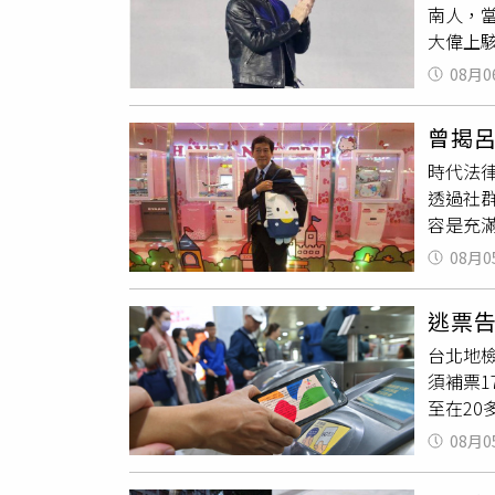
南人，
一一拍
大偉上駭
示，希
對嫌犯
電話，
08月0
女警曾
轉介給
係，委
事後向
曾揭
安兒查
母親則
時代法
202
於關心
透過社
工作情
一點時
容是充
任意踐
他人的
滿洞察
仁勳，在
步，因
08月0
邀請對
英文字
免讓原
綸已「
開頭就
逃票告
「Far
與黃柏崴
台北地檢
不如以
勞健保資
須補票
評論律
2357
至在20
呂秋遠
的出生
擾，時間
注。此外
的成員
08月0
日、第
別平等
找他好
騷擾。
可從公
友曾芃