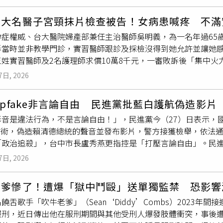
有心理健康問題，在陌生環境容易感到高度壓力，偶爾需要幾分
認為兄弟平日不會互動往來的話，弟弟就沒有受害的風險。開電扇
接受這份工作。該名員工聲稱，自己上班首日提早抵達，正準備
署資料，當天最高溫約35度、最低溫仍有28度，到了晚上10
台大名醫子宮頸抹片檢查被告！女病患喊疼 不滿
獲回應。隨著上班時間逼近，他因焦慮情緒加劇，導致恐慌症發
於事發經過的描述成了羅生門。邱弟聲稱，他房間沒有對外窗，
孕症權威、台大醫院婦產部兼任主治醫師吳明義，為一名年過65
，同時為可能延誤上班致歉。然而，主管隨即回撥電話，在1通僅
，害他被吹到頭痛根本睡不著，他控訴哥哥利用開電扇的方式騷
訴當時並非教學門診，實習醫師跟診及採檢沒得到她允許並讓她
勤的員工，決定當場終止聘僱。員工表示，自己曾懇求主管再給5
用電扇攻擊過他，導致他現在看到電扇都會害怕，邱兄喊冤，弟
姓實習醫師及2名護理師求償10萬8千元，一審敗訴後「集中火力
未收到任何正式書面解僱通知。事件曝光後，該名員工已向瑞典平
朝走道吹，目的是為了排熱。北院審酌，在哥哥痛扁弟弟那件案
院提醒這名女子，台大醫院是醫學中心及教學醫院，診間外面有
受不公平對待，並認為此舉可能涉及身心障礙歧視，要求主管機
個說法不足採信，至於電扇擺哪邊、吹走道還是弟弟房間的窗戶
7日, 2026
大沒有違反告知義務或醫療常規。原告林姓婦人指稱，她去台大
管身分及任職職稱均未公開。相關案件仍待瑞典主管機關進一步
審法官特別指出，本案時值夏日，家戶常用電扇通風、散熱，被
實習醫師在場，實習醫師採檢抹片找不到子宮頸位置，後來換手給
他的動機是侵害、騷擾告訴人。邱弟還有主張，哥哥在客廳放密
epfake非言論自由 民進黨批藍白護航偽造影片
後隱隱作痛好幾天，她認為實習醫師「亂挖取私密處」嚴重侵犯
稱，因為和弟弟有很多官司，為了自保才放密錄器，並非為了侵
音是違法行為，不是言論自由！」，民進黨今（27）日表示，國民
費7200元、就醫交通費2萬800元、精神賠償金8萬元總共10
索扣押影像中，並無邱弟的畫面，因此弟弟指控哥哥以密錄器偷
偽技術，偽造賴清德總統的聲音並發布影片，警方接獲檢舉，依法
上面有註明主治醫師負有診間及臨床教學的義務，醫療團隊包括
「政治追殺」，台中市長盧秀燕更指控是「打壓言論自由」。民
間外有張貼公告：『本診為「教學診」，看診時需有學生在場進
任何人」的聲音都不該被盜用！未經當事人同意，利用AI偽造他
時由吳明義指導監督王姓實習醫師以棉棒採取檢體，由於林姓婦
7日, 2026
《刑法》第210條、216條、220條偽造文書等罪。最高法院
較容易不舒服，但吳明義擔心子宮頸抹片如果採集不到細胞，婦
意取得、變造或冒用。民進黨提到，更諷刺的是，藍白自己過去也曾是
胞採檢有無不足，並非操作不當。台北地院簡易庭判決台大勝訴
老爹慘了！遭爆「獄中鬥毆」送單獨監禁 恐影響
眾黨前主席柯文哲曾遭人冒名、變造錄音，民眾黨當時第一時間
標示「普通門診」，她認為既然不叫「教學門診」，應該由主治
饒舌歌手「吹牛老爹」（Sean‘Diddy’Combs）2023
來自境外。民進黨續指，2025年國民黨主席選舉期間，也曾有
。台大對此回應，婦產部分為婦科、產科、生殖內分泌科，為了
服刑，近日傳出他在服刑期間與其他受刑人爆發肢體衝突，事後
案提告，趙少康更公開譴責「已經構成國安問題」。民進黨表示，「
科門診及特別門診，所以普通門診是相對於專科門診、特別門診