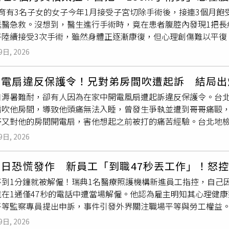
目標，培育具國際競爭力的未來人才。其中，教育部數位學習資源
任全面推向警察機關，核有法制欠備情形，顯不利遏止遊戲軟體
位育有3名子女的女子今年1月接受子宮切除手術後，接連3個月
、診斷較薄弱的知識節點，並搭配AI學習夥伴「e度」，透過對
查報告並指出，政府近年來於政策上支持遊戲產業持續發展，於
送醫急救。沒想到，醫生進行手術時，竟在患者腹腔內發現1把長
加強練習。根據113年教育部統計，相較於未使用「因材網」的學
間兌換為業之遊戲幣業者(俗稱幣商)，網路博弈業者或成立幣商
子陸續接受3次手術，雖然身體正逐漸康復，但心理創傷難以平復
文測驗通過率由45%提升至62%、英語文由35%提升至58%、
等業者之規範付之闕如，長久以來甚至連主管機關都沒有。然而
利斯塔（Bragança Paulista）。當事人艾瑞卡（Erica Cristin
出，在醫療及健康照護領域，為落實賴清德總統「健康臺灣」理念
博刑責之法外空間，更已成為不肖之徒從事洗錢之管道行政院允
9日, 2026
接受子宮切除手術，未料醫療團隊竟將1把手術剪刀遺留在她體內
齡化及照護需求增加等挑戰，發展智慧照顧、健康監測、遠距醫療
振昌及張菊芳3位監委調查亦發現，針對目前充斥於電視、各大網
況持續惡化，不僅腹部劇痛難耐，還反覆嘔吐，甚至感覺「好像有
與照護品質，打造更安全、便利的生活環境。透過「大南方AI智慧
機關畫地自限或互相推諉，致許多網路賭博業者可堂而皇之公然
開電扇違反保護令！兄對弟房間吹遭起訴 結局出
難忍被送往急診，醫師安排緊急手術，才在腹腔內找到這把長18
逾120項AI智慧健康應用，包括運用AI去識別化技術，在兼顧個
易即可接觸賭博平臺之網路環境，亦有誤導社會大眾錯認透過該
日溽暑難耐，卻有人因為在家中開電風扇遭起訴違反保護令。台
壞死。艾瑞卡透露，自己至今共接受4次手術，包括最初的子宮切
作分析與肌電感測，提供個人化復能訓練及跌倒風險預測；以及整
協調與規劃，針對該等廣告施以必要且合理之規範。此外，調查
扇吹他房間，導致他頭痛無法入睡，曾發生爭執並遭到哥哥痛毆，
肝膿瘍。她坦言，如今才真正意識到自己當時距離死亡只有一步
理資訊，提供離床警示及遠距健康監測，展現我國智慧健康產業
斷機制，是否有必要參採他國之類似運作機制，以有效降低非法
哥又對他的房間開電扇，害他想起之前被打的痛苦經驗。台北地
也擔心未來仍需再次接受手術。當事人提到，院方在確認剪刀遺
續指，司法案件高度牽涉個人
隱私
與國家安全，必須建立屬於臺灣
慎研析，辨明利弊。
地院比對兄弟兩人的說法，弟弟說電扇朝著他房間窗戶吹，哥哥
於她因此失去健康保險及1份原本已確定錄取的工作，院方也持續
全臺首創的「法務專屬大型語言模型計畫」， 以「三年三階段」
9日, 2026
他證據可佐證；弟弟聲稱哥哥「用電扇攻擊過我」意圖複製相同
此外，艾瑞卡指控涉事外科醫師在手術前後，多次遊說她自費接受
務AI生態系。未來將透過建構AI運算、資料湖管理及法務專屬模
踹弟弟的下體，並未將電扇當成武器，因此不採信「電扇攻擊」
台幣5.4萬元）。更誇張的是，艾瑞卡今年7月再次住院時，赫見
採購等實務場域，縮短每年超過1600萬件刑事、觀護及行政執
首日恐慌發作 新員工「到職47秒丟工作」！怒
無罪。這對兄弟檔姓邱，邱兄2022年1月22日夜間10點打開
。目前艾瑞卡已正式向警方報案，全案除民事程序外，也已朝刑
育、醫療及司法與民眾權益及日常生活密切相關，國發會表示，
不到1分鐘就被解僱！瑞典1名醫療照護機構新進員工指控，自己
電扇方向，被邱兄狂歐一頓，斷了兩顆門牙，臉頰、下巴、脖子
刑事責任。涉事醫院表示，基於病患
隱私
及個資保護規定，不便
域需求擴大AI應用與示範場域，促進創新技術落地及成果擴散，並
竟在1通僅47秒的電話中遭當場解僱。他認為雇主明知其心理健
讞。邱弟2023年8月聲請保護令獲准，法院禁止哥哥騷擾他或
前，涉事醫師尚未對外回應相關指控。
智慧服務，共同打造全民智慧生活圈。
等監察專員提出申訴，事件引發外界關注職場平等與勞工權益。英國
弟弟在房間開冷氣將廢氣排到走廊上，造成室內變熱、空氣不佳
月23日，地點為瑞典斯德哥爾摩郡1家與長者照護相關的醫療服
院2023年10月裁准，弟弟抗告成功的原因卻很微妙，因為他
9日, 2026