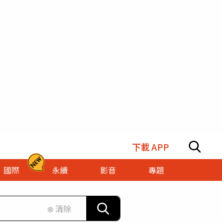
下載 APP
國際
永續
影音
專題
⊗ 清除