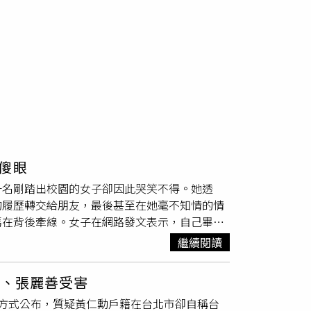
傻眼
一名剛踏出校園的女子卻因此哭笑不得。她透
的履歷轉交給朋友，最後甚至在她毫不知情的情
媽在背後牽線。女子在網路發文表示，自己畢業
正適合自己的工作，因此並未急著投入職場。然
繼續閱讀
詢問履歷投遞情況，以及是否有企業通知面試。
會立刻關心是不是公司來電。有一次只是外送員
勳、張麗善受害
，也讓她忍不住苦笑。除了口頭關心外，母親更
方式公布，質疑黃仁勳戶籍在台北市卻自稱台
文，或是外出時看見店家張貼的徵人公告，都會