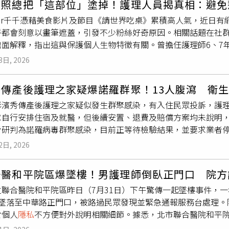
拍照總把「這部位」塗掉！護理人員揭真相：避免
多次持悠遊卡搭普悠瑪列車，未依規定購買實體車票。黃先生告
，張鈞綸擁有國立台灣大學機械工程研究所及東吳大學法律研究所
姓主任（飛機暱稱「jack jones」、微信暱稱「路上」，下稱
uber千千憑藉美食影片及節目《請世界吃桌》累積高人氣，近日
只要看到有乘客掏出悠遊卡而不是普悠瑪車票，他馬上可斷定這
兼任講師，長年講授法律與經濟相關課程，並專長於民事、刑事
營」開始從事共諜生意，吸收張麗善的秘書施亮言，並告知施亮言
都會刻意以畫筆遮蓋，引發不少粉絲好奇原因。相關話題在社群平
原本就常常舉報逃票行為，並非只針對提告女子。對於女乘客提
律界人士紛紛表達哀悼，感念他多年來投入法律實務、教學及公
9日訪日航班、住宿地點、拜會地點等行程是非公開的秘密資訊，施亮
出面解釋，指出這與保護個人生物特徵有關。曾擔任護理師6、7
遭報復。女乘客告黃先生第四次騷擾的時間：2025年5月16
的精神。
9-0705縣長訪日群馬縣預計行程.docx」的檔案給黃柏崴，將
成為YouTuber，近來又因主持節目《請世界吃桌》再度受到
明。從去年5月12日到9月15日這段時間的監視影像，在女乘
言去澳門玩的機加酒費用可全部買單，兩人也確實在2024年7月
3日, 2026
agram限時動態分享當地排灣族特色美食「吉拿富」。不過，有
生對於去年9月15日那次印象深刻，當天他又見到那名女乘客搭
黃柏崴、王大偉雖然坦承大部分犯行，但他們從2023年取得不
意外入鏡的手掌，因此發文詢問，「如果有發到露出手掌都會塗
客那一趟其實有買實體車票，因此抗議，黃先生不想爭執下去，
王大偉具有電腦資訊專長，竟利用專長犯罪，長期持續蒐集國人個
秀傳產後護理之家疑爆諾羅群聚！13人腹瀉 衛
好問脆。」貼文曝光後，引來不少網友討論。其中一名具有醫護
女乘客控訴的第六次「騷擾」，實則她搭普悠瑪又沒買票，疑似
國民的個資，主嫌與境外敵對勢力往來頻繁，境外敵對勢力可藉
彰濱秀傳產後護理之家疑似發生群聚感染，有入住民眾投訴，護
掌紋、指紋、瞳孔、身上可辨識的胎記、痣等』都會特別謹慎，
金，雙方並無互動或交談，監視器還拍下黃先生先出站走前面，
勾結徵信社、交流並販售個資，完全無視法律，任意踐踏國人
隱
求自行安排住宿及就醫，但後續安置、退費及賠償方案均未說明，
相關說法曝光後，不少網友留言表示，「掌紋是獨特的生物特徵
乘客在2025年5月12日、5月15日、9月9日和11月20日的
我國國民之個資保護侵害甚深。檢察官批評黃柏崴與王大偉多次
步研判為諾羅病毒群聚感染，目前正等待檢驗結果，並要求業者停
被AI讀取」、「千千的姑姑說不可以隨便給別人看掌紋」、「這
南港到台北，交易方式為現金。普悠瑪女乘客告台鐵員工跟騷罪不
址、一親等個人資料，或恣意利用上開檔案挑釁公權力，在社會
產後入住彰濱秀傳產後護理之家，原預計入住3週，每日費用8400
怕」、「跟指紋瞳孔一樣概念啊，大家都要懂得保護自己」。此
意圖、報系資料照）依據台鐵規定，搭乘普悠瑪、太魯閣、3000
或遭有心人士跟蹤，犯行對公共秩序及社會安全影響甚鉅，若非
2日, 2026
不料7月31日深夜突然接獲通知，要求所有產婦與嬰兒立即撤離
分析手相，「不要別人亂看她手相嗎？之前有個網紅因為這樣生
，若補票應加收50％票價；該名女乘客在去年6月23日台鐵漲
犯罪，守法意識薄弱、惡性重大。北檢對黃柏崴違反個資法求刑5
及相關權益，引發家屬質疑。對此，彰濱秀傳產後護理之家透過
影片來分析他的手相」。
元，四次逃票合計172元。女乘客4度逃票卻反告黃先生涉犯《跟
善行程求刑5年以上；對王大偉則求處4年以上有期徒刑。
聯醫和平院區爆墜樓！男護理師倒臥正門口 院方
前守護」的原則，主動採取預防措施，並已向彰化縣衛生局通報
，處一年以下有期徒刑、拘役或科或併科新臺幣十萬元以下罰金。
立聯合醫院和平院區昨日（7月31日）下午驚傳一起墜樓事件，
明個案就醫情形。彰化縣衛生局指出，7月31日接獲產後護理之家
擾，乘人不及抗拒而為親吻、擁抱或觸摸其臀部、胸部或其他身
樓墜落至中華路正門口，被路過民眾發現並緊急通報服務台處理。
中包括11名員工及2名產婦，初步研判為諾羅病毒感染，但仍須
視本案事證，女乘客控訴的前五次騷擾都沒有監視畫面；所謂第
於個人
隱私
不方便對外說明相關細節。據悉，北市聯合醫院和平院
運，並完成全面清消，以降低疫情擴散風險，保障產婦與新生兒
」，黃先生的密錄器畫面可證明並未性騷或跟騷，第六次「騷擾
明原因從醫院4樓墜落至中華路正門口，正好有路過的騎士發現，