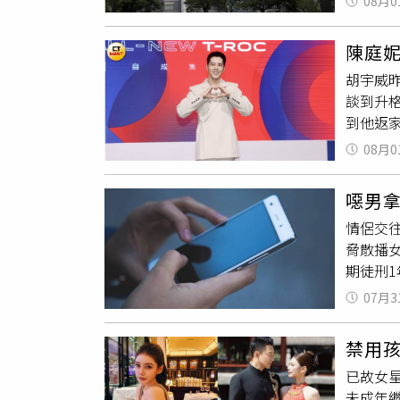
何肢體
08月0
護理師
並不充
明，副
起訴有
陳庭妮
方將全
胡宇威昨
願，有
談到升
撥打19
到他返
程，胡
08月0
象深刻
在寶寶
噁男
當天胡
情侶交
要當爸
脅散播
了都覺得
期徒刑1
這個名
導，肇
字其實
07月3
大量私密
段。被
法院一審
的
隱私
禁用
元），
Bab
已故女星
一審判
忍不了
未成年
入監服