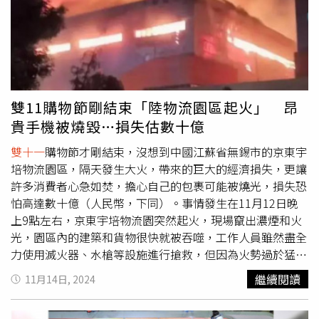
是要去旅遊或日常出行的朋友們，小心疲勞駕駛，能搭乘大
眾運輸就盡量不要自己開車。如果這段時間真的還是覺得受
水逆影響，運勢一片黑？那就靠幫肌膚打光來點亮好心情
吧！不然水逆再加上臉上暗沉無光，連命理師都說這樣會導
致運勢走下坡喔。讓小編推薦妳幾款「美肌發光神器」，氣
色變明亮，自然好運氣就會跟著來。香緹卡金緻晶透光飾底
雙11購物節剛結束「陸物流園區起火」 昂
霜／3,200元 結合保養功能及妝前修飾的保養型彩妝，不只
貴手機被燒毀…損失估數十億
能全臉打底，讓肌膚透出柔嫩水光；也可局部於蘋果肌、顴
骨處重點使用，打造立體高光肌。（圖／品牌提供）德卡精
雙十一
購物節才剛結束，沒想到中國江蘇省無錫市的京東宇
微亮顏素74g／2,500元 以米糠精華搭配木瓜酵素成分，能
培物流園區，隔天發生大火，帶來的巨大的經濟損失，更讓
溫和更新皮膚表層老廢角質，讓膚色變得均勻透亮。（圖／
許多消費者心急如焚，擔心自己的包裹可能被燒光，損失恐
品牌提供）德卡多重維他命再生面膜75ml／2,500元 含有五
怕高達數十億（人民幣，下同）。事情發生在11月12日晚
大濃縮維他命精華，能深層修復疲憊肌膚，緊急時刻厚敷7
上9點左右，京東宇培物流園突然起火，現場竄出濃煙和火
分鐘，即可明顯改善暗沉！也是許多好萊塢明星和劇組化妝
光，園區內的建築和貨物很快就被吞噬，工作人員雖然盡全
師必備的「拍戲急救法寶」。（圖／品牌提供）品牌還針對
力使用滅火器、水槍等設施進行搶救，但因為火勢過於猛
雙十一
檔期推出多重維他命再生面膜的優惠組合，不管是限
烈，且園區內堆放的易燃物太多，導致火勢迅速延燒。園區
繼續閱讀
11月14日, 2024
時價只要2,599元的「細緻提亮面膜組」，還是限時價只要
起火燒毀建築和貨物。（圖／翻攝自微博）京東宇培物流園
4,111元的「明星維他命面膜雙入組」，都很適合囤貨囤起
方面第一時間聯繫消防部門，消防車和消防人員立刻趕到現