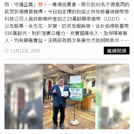
定商家責任，就須自行承擔報廢損失。業界普遍呼籲，應對
防．守護正義」
雙十一
專場拍賣會，吸引近80名不畏風雨的
現有「七天無理由退貨」機制做出補充與限制，以保障平台
民眾到場應買競標。今日拍定標的包括士林地檢署偵辦幣想
信任機制不被濫用，同時兼顧消費者與商家雙方權益。隨著
科技公司人員詐欺案所查扣之29萬餘顆泰達幣（USDT），
巨型吊牌的需求激增，也催生出專門的供應鏈。一位四川吊
以及股票、永生花、茶葉、奶茶及服飾等，合計拍得新臺幣
牌製造商表示，自兩年前接獲首筆巨型吊牌訂單後，訂單量
936萬餘元，對於落實公權力、充實國庫收入，及保障被害
逐年成長。今年「
雙十一
」前短短三個月內，諮詢商家達上
人，均有顯著實益。法務部政務次長黃世杰致詞時表示，行
千家，吊牌總訂單更達七、八十萬套。許多女裝商戶彼此傳
政院院長卓榮泰上任後，首重「五打七安」政策，守護安定
繼續閱讀
11月11日, 2025
遞經驗，視其為降低退貨率的有效工具。雖然業者有做法，
公義的社會，「五打」就是打擊「黑、金、槍、毒、詐」等
但消費者也有破解的方式，有人開始在社群平台上分享「完
重大犯罪，「七安」就是守護「治安、食安、道安、工安、
美拆卸、還原吊牌」的技巧。針對這樣的情況，吊牌製造業
校安、居安及資安」，與法務部核心業務緊密相關，本部所
者為此持續升級產品，包括推出一次性鎖扣、絲帶式吊牌，
屬各機關應強力落實「五打七安」政策，包括檢察機關加強
甚至加入密碼鎖機制，防止拆卸重裝。對於這樣的現象，上
查辦重大犯罪案件，及行政執行機關辦理專案加強執行滯納
海市消保委副秘書長唐健盛則表示，這樣的現象實屬無奈，
公法上金錢給付義務人名下財產。這次拍賣的泰達幣，為士
說明部分消費者濫用退貨政策，令商家難以承受商業風險。
檢偵辦國內知名虛擬通貨業者涉詐欺、洗錢等案所查扣之不
他指出，依據法律規定，退貨商品原則上應能二次銷售，但
法所得，強力阻斷詐騙金流、積極維護被害人的權益，黃世
目前尚無明確標準。平台為追求市佔與交易量，往往傾向要
杰強調，行政執行機關應積極協助檢察機關辦理囑託執行變
求商家無條件接受退貨，這對中小型商戶而言壓力尤大。
價業務，透過跨機關合作共同打擊犯罪、才能維護民眾權
益。未來將持續結合檢察、執行及警察力量，落實「剝奪不
法、還利於民」，讓人民安心、社會清朗。 本次拍賣會成