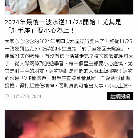
定。彰化分署以850萬元價格拍定位於南投縣草屯鎮的2筆
土地。臺南分署以595萬9,000元價格拍定位於臺南市新營
區的10筆土地及建物。其他分署亦拍定多筆優質不動產。執
2024年最後一波水逆11/25開始！尤其是
行署年終最後一檔拍賣會順利落幕，不動產部分總拍定金額
「射手座」要小心為上！
共1億683萬7,694元，動產總價則是526萬2,214元，民眾的
熱烈參與也讓拍賣會成果相當豐碩，法拍的金額也會落實
大家心心念念的2024年第四次水星逆行要來了！將從11/25
「罪贓返還」政策，積極填補被害人損害。
一路逆到12/15，這次的水逆直接「射手座逆回天蠍座」，
連續21天的考驗，有沒有信心活著走完？這次影響範圍可大
了，從人際關係到旅遊學習，每一個星座都要小心謹慎，尤
其是射手座的朋友，這次絕對是你們的大魔王級挑戰！這次
的水逆「VIP關懷戶」射手座直接首當其衝！千萬別想偷懶
投機，得打起雙倍精神，否則真的可能出大事，小心上演現
實版「法律邊緣遊走」的慘劇。雙子座也別掉以輕心，這段
繼續閱讀
11月22日, 2024
時間合作投資務必謹慎，容易遇到詐騙陷阱，要不就是跟親
友金錢往來變糾紛，建議先忍忍，過了這段再說，免得因小
失大。處女座的朋友則是特別容易跟親密的人吵架拌嘴，這
段期間相處時要多一些包容和理解，少一些對錯之爭，不然
搞得大家心情都不好，最後受傷的可是自己。最後是雙魚
座，雖然影響沒有那麼嚴重，但還是得注意交通安全，尤其