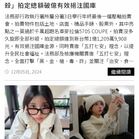
間和他聊天也可以，還不忘透露自己每天交單破10萬人民
殺」拍定總額破億有效挹注國庫
幣，成績不俗。王仁甫與老婆季芹經營YouTube頻道帶領大
家玩台灣。（圖／翻攝自王仁甫臉書）台灣本土天團5566
法務部行政執行署所屬分署3日舉行年終最後一檔壓軸拍賣
紅極一時，近年又捲土重來，團員們不僅一起主持節目《飢
會，拍賣物件包括土地、店面、精品手錶、股票外，其中亮
餓遊戲》，也站上小巨蛋舉辦演唱會，但平時團員也各自發
點之一莫過於千萬超跑名車麥拉倫570S COUPE，拍賣沒多
展，王仁甫幾年前就與老婆季芹一同經營YouTube頻道《芹
久旋即全部秒殺，拍定總額達到新台幣1億1,209萬9,908
仁PlayWhat》，原先預計從國外旅行開始，但因為疫情受
元，有效挹注國庫金源，同時貫徹「五打七安」理念，以提
阻，所以改為「發掘台灣之美」，希望介紹給觀眾「不同的
升全民社會福祉。法務部及檢廉機關貫徹「五打七安」理
玩法」，目前擁有20.5萬訂閱，每支影片的觀看數也很不
念，全面打擊「黑、金、槍、毒、詐」並關注「治安、食
錯，相當受網友歡迎。
安、道安、工安、校安、居安、資安」議題，為民眾生活把
繼續閱讀
12月05日, 2024
關，將此概念結合拍賣會，以行動表示守護社會的決心。本
場拍賣會亮點之一高雄分署受高雄地方檢察署囑託拍賣
2016年9月出廠，排氣量3799CC之千萬超跑名車麥拉倫
570S COUPE，該車
雙十一
拍賣就曾上架，當時因價格因素
未拍定，終於在年終拍賣由超跑鐵粉以新台幣396萬元得
標。不動產部分則有新北分署拍賣位於新北市永和區福和橋
旁屬於河川分區的堤外空地，720坪無人投標最後以抵押權
人以底價3600萬拿下；三重區則是有屋齡47年22坪的店
面，底價1425萬元，最終溢價277萬以1,702萬1,000元拍