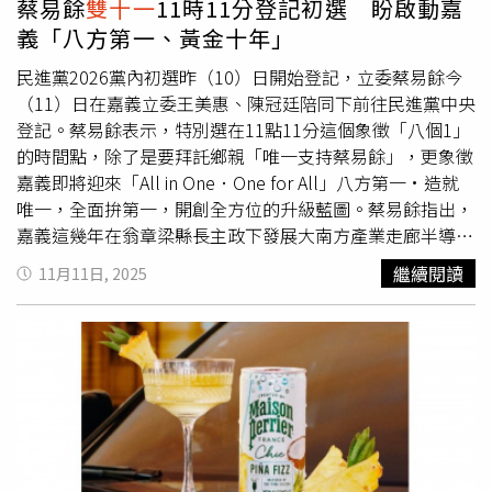
蔡易餘
雙十一
11時11分登記初選 盼啟動嘉
果豐碩，其中士檢偵辦幣想科技公司人員所涉詐欺案，查扣
義「八方第一、黃金十年」
三名被告持有之犯罪所得「泰達幣」（USDT）64萬餘顆，
吸引21組買家熱烈競標，經多輪激烈出價後，最終成功賣出
民進黨2026黨內初選昨（10）日開始登記，立委蔡易餘今
其中29萬餘顆，拍定總額達928萬餘元，該筆拍賣所得將全
（11）日在嘉義立委王美惠、陳冠廷陪同下前往民進黨中央
數交由士檢保管，用以保全未來之沒收與求償，澈底剝奪犯
登記。蔡易餘表示，特別選在11點11分這個象徵「八個1」
罪所得，杜絕犯罪誘因，並將不法所得發還被害人。此外，
的時間點，除了是要拜託鄉親「唯一支持蔡易餘」，更象徵
陽信、板信、華泰、三信等各家銀行股票，及部分塑身衣、
嘉義即將迎來「All in One．One for All」八方第一·造就
褲襪、永生花、普洱茶、奶茶、女裝等標的，亦順利拍出，
唯一，全面拚第一，開創全方位的升級藍圖。蔡易餘指出，
拍定金額合計8萬餘元，拍賣成果亮眼。士檢查扣詐團幣想
嘉義這幾年在翁章梁縣長主政下發展大南方產業走廊半導體
科技公司29萬餘顆泰達幣，遭士林執行分署拍定總額達928
科技園區，未來在民雄也有航太園區等等，這些園區落成，
繼續閱讀
11月11日, 2025
萬餘元。（圖／法務部提供）
會讓嘉義從農業縣市朝農工科技大縣發展，這次登記初選要
讓嘉義創造八個第一，產業、觀光、社福、醫療、交通、治
安、教育、文化領域都要拔得頭籌。蔡易餘表示，自己接下
來兩個月會努力拼這場初選，把最好的呈現給嘉義鄉親。感
謝王美惠、陳冠廷兩位委員陪同登記，「我們是堅強嘉義
隊，只要對嘉義最好，絕對全力以赴」。對於議員黃榮利的
挑戰，蔡易餘表示，大家都是嘉義隊，大原則下沒有分什麼
系，只要對嘉義最好就全力爭取。民進黨制度中，縣長卸任