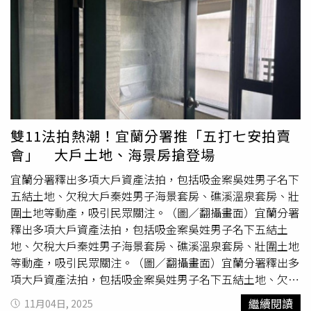
冬季味蕾搶先登機，抵達熱帶海島，開罐度假、不必請假。
當天氣陰鬱、派對聚會、就從手上的精品級氣泡飲開始，一
秒切換，將冷冽冬季轉換成熱帶度假模式。Maison Perrier
沛綠雅氣泡雞尾酒風味飲「鳳梨可樂達」，入口即知的法式
質感氣泡逸品，是秋冬派對裡的熱帶光芒，細緻氣泡綿密持
久，鳳梨酸甜佐以椰香尾韻，清新順口、繽紛暢快，堪稱年
末派對中成為最亮眼的社交節奏製造機，在各個歡聚時刻灑
下沙灘陽光，晶瑩氣泡撲上舌尖，無酒精、無負擔、超好
雙11法拍熱潮！宜蘭分署推「五打七安拍賣
搭，與各式東方料理、西式餐點、甜點配搭無違和，為歲末
會」 大戶土地、海景房搶登場
年終的節慶派對增添歡慶繽紛，為味蕾開闢隱世海岸食光。
「鳳梨可樂達」源自全世界最受歡迎的調酒之一，首波上市
宜蘭分署釋出多項大戶資產法拍，包括吸金案吳姓男子名下
即在全球掀起一波搶購熱潮，椰子與鳳梨與氣泡交織的熱帶
五結土地、欠稅大戶秦姓男子海景套房、礁溪溫泉套房、壯
風味，入口輕盈不膩。（圖片提供／Maison Perrier沛綠
圍土地等動產，吸引民眾關注。（圖／翻攝畫面）宜蘭分署
雅）為慶祝Maison Perrier「鳳梨可樂達」在台全新上市，
釋出多項大戶資產法拍，包括吸金案吳姓男子名下五結土
沛綠雅ilovewater 官網搶先開賣！限時推出「8 瓶體驗組」
地、欠稅大戶秦姓男子海景套房、礁溪溫泉套房、壯圍土地
搭配限定
雙十一
官網折扣碼優惠，搶先體驗輕鬆入手，其他
等動產，吸引民眾關注。（圖／翻攝畫面）宜蘭分署釋出多
實體、線上通路陸續上架販售Maison Perrier「鳳梨可樂
項大戶資產法拍，包括吸金案吳姓男子名下五結土地、欠稅
達」建議售價NT69元(250ml)，即日起於沛綠雅ilovewater
大戶秦姓男子海景套房、礁溪溫泉套房、壯圍土地等動產，
繼續閱讀
11月04日, 2025