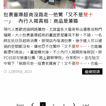
包裹塞爆超商沒路走…他驚「又不是
雙十
一
」 內行人揭真相：商品是兼職
現代人喜歡透過網路購物，尤其當各大電商祭出優惠或熱門
檔期，大小包裹塞爆超商的畫面更是屢見不鮮。不過，一名
網友近日到超商消費，發現店內堆滿包裹，幾乎連人可以通
過的空間都沒有，讓他忍不住驚呼「又不是
雙十一
，也能癱
瘓便利商店」。畫面曝光後，不少內行人揭開背後原因。原
PO日前在臉書社團「路上觀察學院」分享照片，並在貼文
中寫下「無路可走…這賣家厲害了！又不是
雙十一
，也能癱
瘓便利商店。」只見超商店內堆滿大大小小的包裹，幾乎連
繼續閱讀
12月09日, 2023
人可以通過的空間都沒有，一旁的店員則忙著將包裹分門別
類。畫面曝光後，不少網友留言「雙12檔期，月底聖誕檔期
接力，再一個月是過年送禮檔期」、「我之前的超商日常也
是這樣，這圖貨量還不算最多…寄取件對超商的利潤非常
少，而且超佔空間（貨堆到客人無法走動），外面是貨牆，
裡面是貨山，刷貨＋塞貨箱非常麻煩（沒路可以走）」、
First
1
2
3
Last