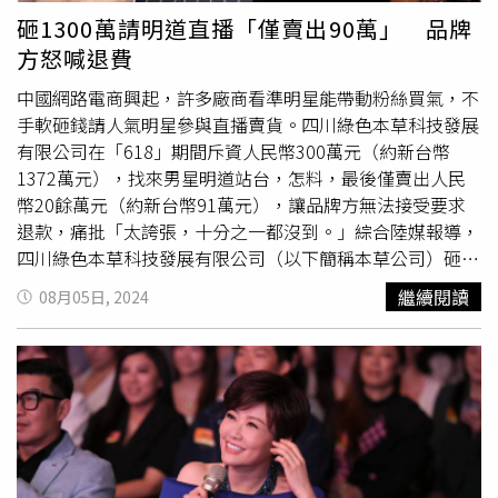
砸1300萬請明道直播「僅賣出90萬」 品牌
方怒喊退費
中國網路電商興起，許多廠商看準明星能帶動粉絲買氣，不
手軟砸錢請人氣明星參與直播賣貨。四川綠色本草科技發展
有限公司在「618」期間斥資人民幣300萬元（約新台幣
1372萬元），找來男星明道站台，怎料，最後僅賣出人民
幣20餘萬元（約新台幣91萬元），讓品牌方無法接受要求
退款，痛批「太誇張，十分之一都沒到。」綜合陸媒報導，
四川綠色本草科技發展有限公司（以下簡稱本草公司）砸
1300萬元邀請明道直播賣貨，想通過明星效應帶起自家商
繼續閱讀
08月05日, 2024
品的銷售量，而直播期間確實有超過200萬粉絲湧入觀看，
但意外的是，最終銷售額僅約91萬元，甚至產品退貨率超過
一半，與本草公司預想的結果差很大。而本草公司面對慘澹
的銷售業績，負責人楊女士稱成效不佳「連十分之一都沒
到」，要求明道所屬的無憂公司應按比例退款，但無憂公司
認為他們有履行合約，建議可以透過延長使用直播素材或是
繼續合作的方案，但本草公司不接受。無憂公司也分析銷量
不佳的可能因素，本草公司的產品在市場上是新品牌，就算