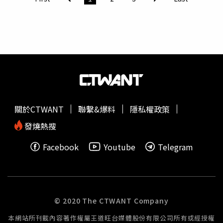
「辛苦店員了」。另外，內行人提到「因為Ok不是免運，
就是各大便利商店取貨最低價」、「因為ok的運費跟蝦皮
一樣都45，我也選ok」、「這就是你不懂OK厲害的地方
了」、「OK平常就會塞爆了」、「昨天週三免運日啊」、
「Ok好像就是包裹特別多」、「Ok其實是蝦皮店到店，其
他商品是兼職」、「家裡附近原本有個OK的取貨點（不是
便利商店，只有寄取貨跟繳費），結果才開三個月就被貨量
嚇到關了」。
關於CTWANT
聯繫&爆料
隱私權政策
發燒熱搜
Facebook
Youtube
Telegram
© 2020 The CTWANT Company
本網站所刊載內容著作權屬王道旺台媒體股份有限公司所有或經授權