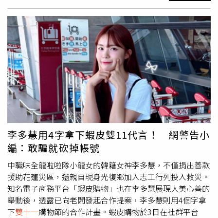
官方購物網，販售24瓶箱入組及8瓶體驗組，十一月中旬起
吸引民眾關注。（圖／翻攝畫面）雙11購物節不只網購優惠
將於各大百貨超市以及線上通路：ＭＯＭＯ、PChome上架
熱，連法拍市場也跟著搶攻話題！法務部行政執行署宜蘭分
販售。Maison Perrier 承襲法國百年氣泡水工藝，經典豐沛
署將於11日上午11時，在宜蘭市中山路二段261號舉辦「
雙
氣泡口感與優雅品牌形象，致力於將優雅與創新注入日常飲
十一
五打七安拍賣會」，釋出多項大戶資產，包括吸金案吳
品中，從法國巴黎到你的手中，氣泡之間流動的是法式靈魂
姓男子名下五結土地、欠稅大戶秦姓男子海景套房、礁溪溫
及時尚態度，全新「鳳梨可樂達」不僅還原重現世界經典調
泉套房、壯圍土地等動產，吸引民眾關注。宜蘭分署表示，
飲「Piña Colada」鳳梨可樂達的熱帶風味，更以輕盈低
此次拍賣為貫徹行政院「五打七安」政策，強化執行「黑、
卡、無酒精的形式，讓每一口都帶來放鬆與歡愉，將熱帶陽
金、槍、毒、詐」及「治安、食安、道安、工安、校安、居
光氣息封在絢麗氣泡中。持續為全球消費者打造兼具精緻與
安、資安」等案件，展現落實執行決心。其中最受矚目的，
創新的氣泡飲品體驗，在繁忙快節奏的城市之間，打開一瓶
是位於礁溪市區、鄰近火車站與轉運站德陽村信義路上社區
Maison Perrier鳳梨可樂達，充滿放鬆歡愉的能量，讓生活
的溫泉套房兩戶，欠繳房屋稅與勞健保費的邱姓屋主，將以
多一點閃耀，優雅也可以很有態度。
底價1009萬元合併拍賣，建物約23.45坪，平均每坪約43萬
李多慧用4字拿下蝦皮雙11代言！ 網警告小
元，套房無人使用、拍定即可入住。行銀目項股份有限公司
編：敢騙就砍掉帳號
（原貽信開發建設）負責人吳男，因高利吸金不法獲利逾億
元遭判沒收，其名下五結新甲段9筆土地將以底價1700萬零
中職味全龍啦啦隊小龍女的韓籍女神李多慧，不僅捐出善款
1元首拍。另吸金136億元的「鼎立集團」負責人秦男，欠
援助花蓮災區，還親自現身光復鄉加入志工行列投入救災。
繳房屋稅191萬餘元，名下五結某觀海渡假村兩戶海景套房
知名電子商務平台「蝦皮購物」也在李多慧展現人美心善的
將分別以205萬元與170萬元首拍，每坪約24萬、23萬元。
舉動後，透露已向老闆發起合作提案，李多慧則用4個字拿
此外，因酒駕罰鍰14萬餘元未繳的林男，其名下壯圍鄉復興
下
雙十一
購物節的合作計畫。蝦皮購物於3日在社群平台