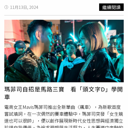
自2020年的《脫口秀大會》節目上，楊笠靠這句話：「為
繼續閱讀
11月13日, 2024
什麼有些男人看起來如此普通卻那麼自信？」一炮而紅，甚
至出現網路流行語「普信男」，楊笠從此化身為女性主義思
潮的代言人。與此同時，這句話也刺痛了許多大陸男性，除
了今年京東代言風波外，2022年，捨得酒業宣布楊笠為
《捨得智慧人物》的嘉賓後，也遭部分網友和投資者抵制，
該酒一度被稱為「普信酒」，股價也受影響。更早在2021
年，她與英特爾、賓士汽車等品牌的合作同樣引起許多大陸
男性反感。數據資料顯示，京東平台的男性用戶佔比
58.3％，接近六成，以電腦數位產品為消費大宗。所以此次
京東邀請楊笠，無疑是朝男性用戶們扔了一枚「炸彈」。京
東眼看苗頭不對，立即發聲明「割席」，解除楊笠代言，結
果又引發女性用戶不滿。至此，京東同時得罪了男性女性在
瑪菲司自招是馬路三寶 看「頭文字D」學開
內的所有用戶。股價也損失慘重，從10月初的創年內新高，
車
短短2周就蒸發了接近500億。針對楊笠事件，外媒《經濟
學人》和《紐約時報》都撰文評論。不同於大陸輿論兩極，
電商女王Mavis瑪菲司推出全新單曲〈飆車〉，為新歌首度
外媒則多力挺楊笠。紐時文章稱，「在中國，為女性權益發
嘗試填詞，在一次偶然的賽車體驗中，瑪菲司突發「女生競
聲變得越來越敏感，而脫口秀舞台是最新的戰場。越來越多
速也可以很帥」，便以創作展現新時代女性思想與經濟獨立
像楊笠這樣的女性正在大聲疾呼，揭露，並且嘲笑，她們所
珍惜自我價值，為追求理想與生活努力，人生賽道中奔馳的