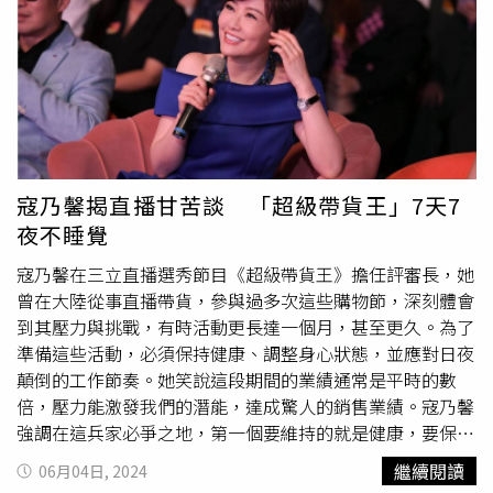
是衝一把。這時候壓力是好事，反而不是壞事，將自己的潛
能全部激發出來，「所以可能平常如果我可以賣幾百萬，在
大促的時候是肯定可以賣到千萬業績的」。而她也有一些撇
步，認為在大促期間，直播銷售需要具備一些技巧和創意才
能脫穎而出。首先，產品的組合和價格要有競爭力，不輸給
其他家。其次，直播帶貨主的技巧非常重要，要有創意和特
色，讓直播變得有趣。可以通過特別的造型和主題裝扮來吸
引觀眾，比如她曾在
雙十一
打扮成還珠格格，進行有趣的互
寇乃馨揭直播甘苦談 「超級帶貨王」7天7
動，簡單來說，就是讓造型讓觀眾一看就能夠停不下來，要
夜不睡覺
用特色來吸睛。此外，寇乃馨也將現身三立蝦皮直播，直播
特別企劃12小時直播帶貨不間斷，就為了三立「618瘋買嗨
寇乃馨在三立直播選秀節目《超級帶貨王》擔任評審長，她
購節」，字6月15日周六12時起，她將與藍帶主廚郭泰王等
曾在大陸從事直播帶貨，參與過多次這些購物節，深刻體會
眾多主廚、明星、直播主強棒接力。
到其壓力與挑戰，有時活動更長達一個月，甚至更久。為了
準備這些活動，必須保持健康、調整身心狀態，並應對日夜
顛倒的工作節奏。她笑說這段期間的業績通常是平時的數
倍，壓力能激發我們的潛能，達成驚人的銷售業績。寇乃馨
強調在這兵家必爭之地，第一個要維持的就是健康，要保養
身心更重要的是嗓子，因為一直播就是日夜顛倒，沒時間睡
繼續閱讀
06月04日, 2024
覺，她之前在大陸做這一個大促的時候，很誇張，是24小時