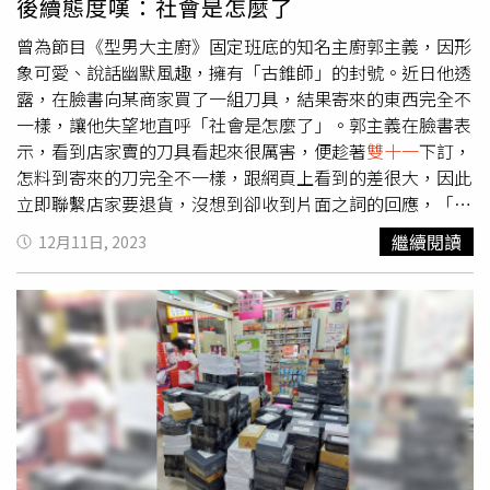
後續態度嘆：社會是怎麼了
染、色素沉著，加重病情。
曾為節目《型男大主廚》固定班底的知名主廚郭主義，因形
象可愛、說話幽默風趣，擁有「古錐師」的封號。近日他透
露，在臉書向某商家買了一組刀具，結果寄來的東西完全不
一樣，讓他失望地直呼「社會是怎麼了」。郭主義在臉書表
示，看到店家賣的刀具看起來很厲害，便趁著
雙十一
下訂，
怎料到寄來的刀完全不一樣，跟網頁上看到的差很大，因此
立即聯繫店家要退貨，沒想到卻收到片面之詞的回應，「說
什麼要再重寄一支原品來，說什麼已寄出了，經過那麼久完
繼續閱讀
12月11日, 2023
全沒有收到貨品，到現在完全置之不理。」郭主義嘆，「這
家店商一點誠信都沒有，本來我對網路上的店商就很失望，
怕怕。唉真的太失望了，沒什麼誠信的商家，請大家要注意
錢是小事，做生意沒有誠信，社會是怎麼了？唉。」貼文一
出引起討論，網友紛紛留言「是的，現在詐騙很多，什麼都
可用騙的」、「千萬不能在臉書買東西」、「這個是詐騙手
段，就是拖，最後封鎖」、「沒事，就騙一次，我們都遇
過，下次只能親眼看或摸到真品再來交易」、「這是詐騙網
頁」。