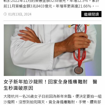
較於2022年11月的簽帳金額3258億元，年增12.5％，累計
前11月簽帳金額3兆8403億元，年增率更高達21.66％，顯
示民眾使用信用卡消費相當普及。去年簽帳金額最高的月份
繼續閱讀
01月13日, 2024
為6月的5281億元，次高是10月3714億元，11月則以刷卡
金額3667億元居於第3。整體而言，繳稅季節的簽帳動能還
是最高。而10月、11月擠入前三，主要是百貨公司周年慶
以及
雙十一
電商購物節等節慶，帶動消費拉升簽帳金額。金
管會銀行局分析，民眾愈來愈習慣非現金消費，因此信用卡
簽帳金額也有增加的趨勢，過去幾年每月刷卡金額大約
2000多億元，但是觀察2023年度表現，排除工作天和季節
因素，幾乎每個月都可站穩3000億元以上。去年11月前5大
刷卡銀行由民營銀行占據，中國信託619億元，穩居首位，
國泰世華569億元居次；台北富邦銀行534億元居於第3。而
到11月止，信用卡流通卡數已經達到5796萬張、有效卡數
3763萬張，停卡數也已經趨緩，逾放比僅0.22％。
女子新年拍沙龍照！回家全身搔癢難耐 醫
生秒識破原因
大陸杭州一名26歲女子日前因為新年來臨，便決定要拍一組
沙龍照，沒想到拍完隔天，竟全身搔癢難耐，手臂、腰背部