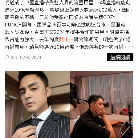
D》或賽車影片來觀摩車手神情，甚至會與兒子到遊樂場玩
明道成了中國直播帶貨藝人界的流量巨星，6場直播就能創
賽車機台遊戲，努力揣摩飆車仔動作細節，非常認真。
造近10億台幣營收，單場線上觀看人數高達800萬人，因而
商業邀約不斷，日前他受邀赴巴黎為時尚品牌COZY
PUNCH開幕，國際品牌百事可樂也邀明道合作，是繼肖
戰、吳磊後，百事可樂2024年攜手合作的男星。明道直播
帶貨能力強大，去年淘寶
雙十一
購物節期間，明道做了6場
直播帶貨，銷售額逼近10億台幣。他最經典的一次直播，是
2021年時，在抖音8小時內狂吸近9000萬台幣，湧入7萬1
繼續閱讀
09月02日, 2024
千張以上訂單，明道過程只吃了一個漢堡和上了一次廁所，
被笑是憋尿帶貨大王。明道今年收到百事可樂邀約，成為該
品牌攜手合作的2024年度巨星之一。近日發布的廣告短片
中，他以霸總姿態出場，一發布火速被瘋狂轉發。他9月9日
將回台出席COZY PUNCH全球大使記者會。