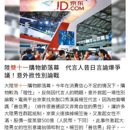
來。（圖／品牌提供）ARTISTRY雅芝純萃光氣墊粉餅15g／
場灌救，經過數小時後，火勢終於得到控制。附近居民透
1,650元 運用明亮光學技術，折射出肌膚內建濾鏡般的自然
露，即使相隔有距離，依然能感覺到熱氣，直到第2天早
微霧光，呈現有如以往氣墊粉餅的全新妝感，不僅可單擦，
上，還是能聞到燒焦的味道，可以想像當時現場火勢有多兇
也可搭配其他質地的底妝疊擦，在局部拍出光澤感。（圖／
猛，甚至看到許多人被困在園內無法逃生，所幸截至13日早
品牌提供、圖／取自ellynanaa IG）DR.WU超逆齡肌因撫紋
上8點，並未有傷亡消息傳出。網路流傳「員工透露，懷疑
眼霜15ml／1,600元 高濃度的胜肽活性成分搭配上鋅合金材
有十幾億元手機被燒毀」，工作人員表示，光是火災直接造
質按摩頭，可以促進眼周微循環、緊緻提亮眼周肌膚，眼神
成的物品損失就可能高達十幾億元，大火中損失的大部分都
一明亮，視覺年齡也自動-5歲。（圖／品牌提供）Rofen’s
是手機，不僅數量龐大，而且價值不斐，每支手機中都含有
肌光彈潤亮采面膜5片／680元 添加有日本專利櫻花萃取成
電池，更加速火勢的蔓延。粗估損失數十億元。（圖／翻攝
分及傳明酸雙管齊下，只要15分鐘，立即達成補水保濕&嫩
自微博）這場大火不僅給京東帶來巨大經濟損失，更面臨巨
陸
雙十一
購物節落幕 代言人昔日言論爆爭
透亮白的雙重作用。（圖／品牌提供）
大的輿論壓力，消費者們不僅關心包裹是否能更得到賠償，
議！意外掀性別論戰
更懷疑京東物流園區的安全管理是否可靠。對此，無錫市錫
山區應急管理局回應，明火已經在當天撲滅，相關部門都有
大陸
雙十一
購物節落幕，今年在消費信心不足的情況下，購
介入，起火原因正在調查中。
物較為「理性」，反倒因代言人的問題，意外掀起一場性別
論戰。電商平台京東找來脫口秀演員楊笠代言，因為她曾嘲
諷「普信男」（條件很普通卻又非常自信的男性），讓許多
大陸男性群起抵制，京東火速換掉楊笠後，又激起女性不
滿，股價一度蒸發500億（人民幣，下同），此事件激起大
陸男女的性別意識抬頭和對立。楊笠的「普信男」段子，源