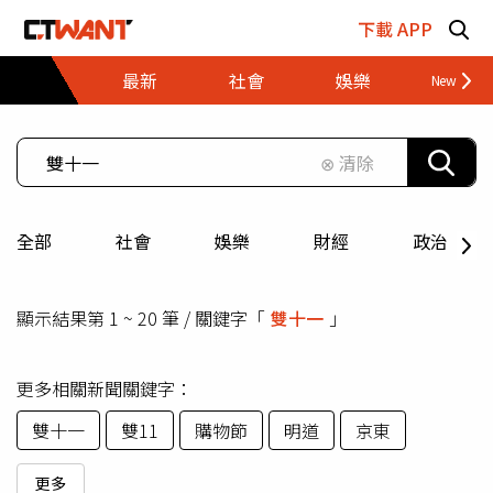
跳至主要內容區塊
下載 APP
最新
社會
娛樂
財經
⊗ 清除
全部
社會
娛樂
財經
政治
顯示結果第 1 ~ 20 筆 / 關鍵字「
雙十一
」
更多相關新聞關鍵字：
雙十一
雙11
購物節
明道
京東
更多