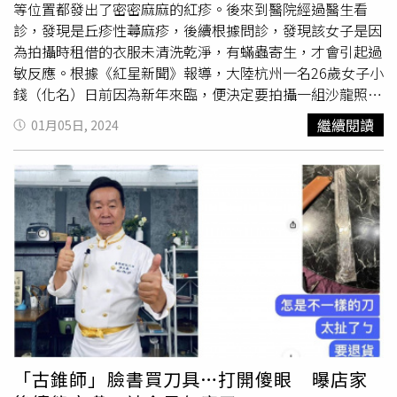
等位置都發出了密密麻麻的紅疹。後來到醫院經過醫生看
診，發現是丘疹性蕁麻疹，後續根據問診，發現該女子是因
為拍攝時租借的衣服未清洗乾淨，有蟎蟲寄生，才會引起過
敏反應。根據《紅星新聞》報導，大陸杭州一名26歲女子小
錢（化名）日前因為新年來臨，便決定要拍攝一組沙龍照。
沒想到當她拍攝完照片後，身上全身搔癢難耐，手臂、腰背
繼續閱讀
01月05日, 2024
部等位置都布滿了密密麻麻的紅疹，便立即到杭州市第一人
民醫院皮膚性病科看診。經過卜璋醫師看診後，發現小錢身
上的紅疹央有針尖大小的水皰，判斷她可能得了丘疹性蕁麻
疹，又稱「蟲咬皮膚炎」。是一種皮膚科常見的疾病，大多
時候是蟎蟲、蠓蟲、跳蚤等昆蟲叮咬所致。後來經過問診才
發現，原來年前小錢拍攝沙龍照時，有穿上向攝影棚租借的
漢服。於是卜璋醫師認為，她身上的皮疹，很有可能就是被
沒有消毒過的漢服上的蟎蟲叮咬，引發過敏反應。最後卜璋
醫師也透露，他在
雙十一
時，也接到幾個類似的病例，都是
租借了外面的衣服引發。於是他呼籲大家如果要租借外面的
衣服，盡量選擇消毒到位的正規商家。另外，衣服最好不要
貼身穿著，以防過敏，一旦發生丘疹性蕁麻疹，及時就診治
「古錐師」臉書買刀具…打開傻眼 曝店家
療，盡量忍住不要用力抓撓，不然可能會導致皮膚破損感