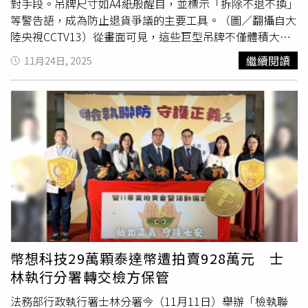
對手段。吊牌尺寸如A4紙般醒目，並標示「拆除不退不換」
等警告語，成為防止退貨爭議的主要工具。（圖／翻攝自大
陸央視CCTV13）從畫面可見，這些巨型吊牌不僅體積大，
材質也升級為硬紙板、硬塑料等，厚度與身份證相仿，即使
繼續閱讀
11月24日, 2025
強行藏入衣內，也會造成穿著不適。根據《央視新聞》與
《央視網》綜合報導，許多商家反映，部分消費者利用電商
平台「七天無理由退貨」政策，購買衣物後僅穿戴一次即退
貨，形同將平台當成免費試衣間。特別是在女裝類別，這類
現象尤為嚴重，因此業者才想出此招針對這些「惡意蹭穿」
的消費者。報導也引述電商業者沈女士說法，以往使用的小
吊牌容易被藏匿，不影響穿搭外觀，因此逐漸轉用A4紙大小
的吊牌進行「物理防禦」，迫使「試穿黨」難以隱藏。沈女
士透露，目前她所販售的每件衣服都同時配備大吊牌、小吊
牌與防拆扣三重設計，若退回商品缺失任一配件，即會直接
拒收。不過這位店商也者也坦言，目前仍時有穿過的衣物退
回來，不僅袖口留有污漬，香水味殘留明顯，商品已無法再
幣想科技29萬顆泰達幣遭拍賣928萬元 士
作販售。她無奈指出，「一旦退貨報廢，就得賣數十件才能
林執行分署轉交檢方保管
補回。」此外，有業者也反映，有消費者在穿過衣物長達十
五天後仍以「出差、不在家」等理由要求退貨，一旦平台判
法務部行政執行署士林分署今（11月11日）舉辦「檢執聯