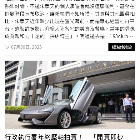
慧代言。（圖／翻攝自Threads@shopee_tw）
熱烈討論，不過朱孝天的個人演唱會就沒這麼順利，甚至在
倒數階段宣布取消，讓粉絲們不知所措。其實與其他團員相
比，朱孝天近年較少出現在螢光幕前，而是專心經營社群平
台，錄製許多影片介紹大陸各地的美食及餐廳，當年的偶像
成為親和力十足的「探店博主」。明道過去是「183club」
的成員，並演出超夯偶像劇《王子變青蛙》，被稱為「霸總
繼續閱讀
07月30日, 2025
始祖」，之後他將事業重心移往大陸，更嘗試直播帶貨，曾
在淘寶
雙十一
購物節期間進行6場直播，銷售額逼近10億台
幣，單場線上觀看人數高達800萬人。去年底他在小紅書經
營《明道和你說晚安》直播帳號，以輕鬆感與觀眾對話，今
年首度在該帳號帶貨又吸金1.2億台幣，打破該平台都是女
直播主稱霸的前例，轉型相當成功。辰亦儒曾在直播時突然
大哭。（圖／翻攝自辰亦儒抖音）飛輪海曾是眾多少女最愛
的偶像男團，團員辰亦儒離開團體後演藝事業表現平平，不
過他也在直播界闖出一片天，曾創下一個月帶貨4.2億台幣
的佳績，某次他在直播時突然大哭了起來，感性表示自己很
認真做直播，強調自己是學經濟的，對數字很有概念，只想
把好東西分享給大家，甚至喊話「不買也沒關係」，來直播
行政執行署年終壓軸拍賣！ 「開賣即秒