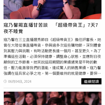
明道為品牌帶來曝光，消費者對品牌不熟悉，不一定能買
帳。另外無憂公司針對本草公司試圖以明星名譽要脅，他們
會繼續溝通並做好售後承諾，若他們繼續詆毀藝人形象，不
排除採取法律手段維護權益。據悉，明道近期頻頻受到網路
寇乃馨揭直播甘苦談 「超級帶貨王」7天7
攻擊，但本草公司否認收買「網軍」，但有部分員工涉及此
夜不睡覺
事並已做出懲處，也提到與無憂公司最終無法達成共識，會
循法律手段解決。事實上明道過去多次傳出直播賣貨銷量驚
寇乃馨在三立直播選秀節目《超級帶貨王》擔任評審長，她
人，2023年就曾在淘寶
雙十一
購物節期間，在6場直播活動
曾在大陸從事直播帶貨，參與過多次這些購物節，深刻體會
中，創下逼近新台幣10億元的銷售額，每場直播觀看人數都
到其壓力與挑戰，有時活動更長達一個月，甚至更久。為了
有800萬人，由此可見他在大陸的超人氣。
準備這些活動，必須保持健康、調整身心狀態，並應對日夜
顛倒的工作節奏。她笑說這段期間的業績通常是平時的數
倍，壓力能激發我們的潛能，達成驚人的銷售業績。寇乃馨
強調在這兵家必爭之地，第一個要維持的就是健康，要保養
身心更重要的是嗓子，因為一直播就是日夜顛倒，沒時間睡
繼續閱讀
06月04日, 2024
覺，她之前在大陸做這一個大促的時候，很誇張，是24小時
不斷播，甚至是7天7夜不斷播，根本無法睡覺，就要跟助播
輪流，睡或吃飯時就由別人來替代直播，某個程度就真的像
在打仗一樣。要做到《超級帶貨王》，寇乃馨覺得，關鍵就