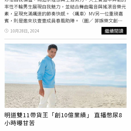
面臨的不公正待遇。」《時尚健康》訪問心理學專家分析，
率性不輸男生展現自我魅力，並結合舞曲電音與搖滾音樂元
不能將兩性矛盾的凸顯、被熱議完全看成負面事件，也應該
素，呈現充滿飆速的節奏快感。〈飆車〉MV另一位重磅嘉
看到其中的積極意義，「在矛盾中坦露自己的真實想法，溝
賓，則是邀來玖壹壹成員春風助陣。（圖／ 菲娛樂文創提
通曾經被掩蓋的問題，探求可能的解決之道。」雙11購物節
供）提到新歌，瑪菲司說：「〈飆車〉的演唱方式直接跳脫
繼續閱讀
10月28日, 2024
今年邁入第16年，今年的雙11，有不少分析與觀察都提到
以往演唱法舒適圈，高低音與半音音域轉換非常大，像九彎
「回歸」、「理性」等詞，「低價」詞彙逐漸消失。據大陸
十八拐賽車般彎來轉去，也因為音樂節奏速度很快讓pitch
零售數據分析平台顯示，今年
雙十一
購物節期間，各類電商
更難掌握，好幾次錄到很想直接撞牆，這真的是我此生最難
平台累積銷售額1.44兆元，年增26.6％，最暢銷的為家電。
唱的一首歌。」MV邀來鄭人碩擔任男主角與瑪菲司飆車競
不過今年
雙十一
促銷周期，從10月14日就開始，至11日晚
技，瑪菲司分享兩人4年前於
雙十一
直播就曾合作過，對於
結束，較去年多10天，是歷年來時間最長的一次。
鄭人碩沒有偶像架子，喜歡聊天、個性親切印象深刻，這次
首度有機會互飆演技更是收穫良多。而〈飆車〉MV另一位
重磅嘉賓，則是邀來玖壹壹成員春風助陣。特別的是，這個
橋段導演事前完全沒有透露，只有輕描淡寫表示會有一個嘉
賓到場，沒想到駛進一台跑車後，下車的人竟然是春風，讓
全場尖叫聲不斷。第一次見到春風的瑪菲司笑說：「春風看
起有點兇不太敢和他講話，沒想到他講話好好笑。」看似精
明道雙11帶貨王「創10億業績」 直播憋尿8
明幹練的瑪菲司自招其實是神經大條的馬路三寶，所以為了
小時曝甘苦
要演出符合導演設定的女飆仔角色，瑪菲司除了看《頭文字