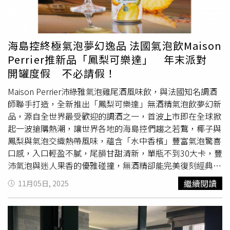
要交棒，就是要透過黨內初選，任何人登記都樂觀，良性競
爭下還是強調八個第一、造就唯一。當媒體提問，未來是否
會打出「票投王育敏就是支持鄭麗文」的選戰口號？蔡易餘
表示，王育敏也是嘉義鄉親，未來她代表國民黨參選，一樣
海島控終極氣泡夢幻逸品 法國氣泡飲Maison
是良性競爭，整個嘉義團結一致、造就嘉義最好，自己不會
Perrier推新品「鳳梨可樂達」 年末派對
朝這個方向打選戰。
開罐度假 不必請假！
Maison Perrier沛綠雅氣泡雞尾酒風味飲，與法國知名調酒
師聯手打造，全新推出「鳳梨可樂達」無酒精氣泡飲夢幻新
品，源自全世界最受歡迎的調酒之一，首波上市即在全球掀
起一波搶購熱潮，讓世界各地的海島控們趨之若鶩，椰子與
鳳梨與氣泡交織熱帶風味，蘊含「水中香檳」豐富氣泡驚喜
口感，入口輕盈不膩，尾韻甘甜清新，單瓶不到30大卡，豐
沛氣泡與迷人果香的優雅碰撞，無酒精卻能完美復刻經典調
酒的迷人層次，盡享優雅鬆弛感，舉杯展現個人品味，享樂
繼續閱讀
11月05日, 2025
暢飲不設限，瓶身揉和時尚藝術設計巧思，透出明亮熱情、
繽紛討喜的金屬色澤，享受法式時尚的品飲體驗。 法國
Maison Perrier Chic沛綠雅氣泡雞尾酒風味飲 鳳梨可樂達，
建議售價NT$69元。（圖片提供／Maison Perrier沛綠雅）