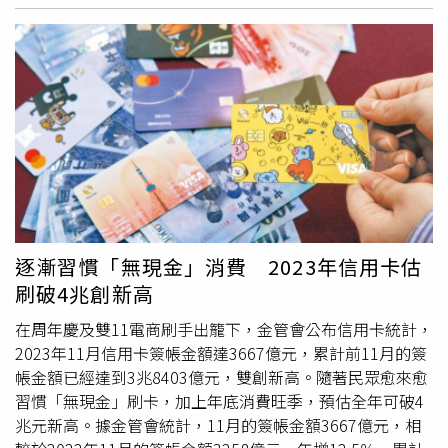
不斷播，甚至是7天7夜不斷播，根本無法睡覺，就要跟助播
輪流，睡或吃飯時就由別人來替代直播，某個程度就真的像
在打仗一樣。要做到《超級帶貨王》，寇乃馨覺得，關鍵就
是衝一把。這時候壓力是好事，反而不是壞事，將自己的潛
能全部激發出來，「所以可能平常如果我可以賣幾百萬，在
大促的時候是肯定可以賣到千萬業績的」。而她也有一些撇
步，認為在大促期間，直播銷售需要具備一些技巧和創意才
能脫穎而出。首先，產品的組合和價格要有競爭力，不輸給
其他家。其次，直播帶貨主的技巧非常重要，要有創意和特
色，讓直播變得有趣。可以通過特別的造型和主題裝扮來吸
引觀眾，比如她曾在
雙十一
打扮成還珠格格，進行有趣的互
逐漸習慣「無現金」消費 2023年信用卡估
動，簡單來說，就是讓造型讓觀眾一看就能夠停不下來，要
刷破4兆創新高
用特色來吸睛。此外，寇乃馨也將現身三立蝦皮直播，直播
特別企劃12小時直播帶貨不間斷，就為了三立「618瘋買嗨
在周年慶及雙11電商刷手出籠下，金管會公布信用卡統計，
購節」，字6月15日周六12時起，她將與藍帶主廚郭泰王等
2023年11月信用卡簽帳金額達3667億元，累計前11月的簽
眾多主廚、明星、直播主強棒接力。
帳金額已經達到3兆8403億元，雙創新高。隨著民眾愈來愈
習慣「無現金」刷卡，加上年底消費旺季，預估全年可破4
兆元新高。據金管會統計，11月的簽帳金額3667億元，相