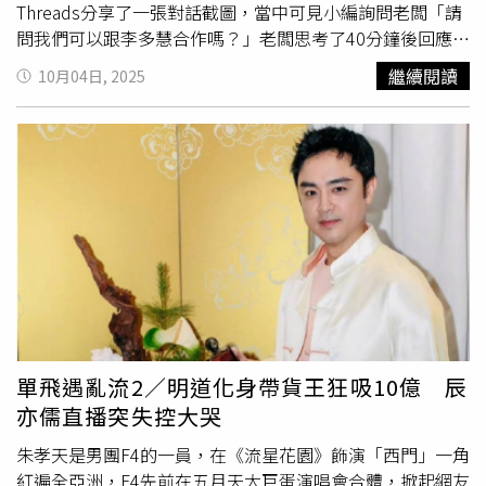
段5筆土地將進行第二次拍賣；欠繳勞健保的何男、交通罰
Threads分享了一張對話截圖，當中可見小編詢問老闆「請
款的李男，各1輛轎車也被列入拍賣案件。宜蘭分署當日也
問我們可以跟李多慧合作嗎？」老闆思考了40分鐘後回應：
將同步舉辦「法拍宜點靈」免費法拍教學暨反詐宣導活動，
「你去發脆啊，李多慧回你，我們雙11就找她！」於是小編
繼續閱讀
10月04日, 2025
民眾可上分署臉書或官網報名參加。現場不動產投標自上午
果斷在Threads上發文並寫道「命運交給李多慧了」。沒想
10時30分起受理、11時截止；通訊投標者須於拍賣日前一
到僅過一小時，李多慧親自現身回應：「你是真假？」小編
日寄達宜蘭分署專用郵政信箱。詳細拍賣資訊可上宜蘭分署
激動回應「啊！！！！我是真」，並迅速告知老闆，對方也
官網（http：／／www.ily.moj.gov.tw）或法務部拍賣公告
批准此項計畫，讓小編直呼「信老闆還是信秦始皇，這次我
系統（https：／／www.tpkonsale.moj.gov.tw）查詢。
信老闆」。這篇貼文迅速在網路上掀起熱議，至今已突破
326萬次瀏覽。網友紛紛留言支持小編，甚至警告蝦皮不准
只是為了蹭流量，「要說到做到喔，欺騙多慧我們就發起刪
除蝦皮帳號運動 」、「不能騙多慧，不然抵制加一」、
「蝦皮如果只是蹭流量，我以後只用momo」、「沒請我就
把購物車的東西移到露天拍賣」、「他騙妳我們雙11就去
PC home」、「蝦皮你要是敢放多慧鴿子，我就停止使用你
們APP，並且砍掉帳號」、「多慧印證了『活該代言接不
單飛遇亂流2／明道化身帶貨王狂吸10億 辰
完』」。另有人坦言「這應該是鋪梗的前置行銷宣傳，大檔
亦儒直播突失控大哭
期的活動不太可能這麼晚還沒確認」，小編對此點讚，許多
網友也回應「行銷人認為能飄出去也是很謝天謝地了」、
朱孝天是男團F4的一員，在《流星花園》飾演「西門」一角
「沒關係，我們就吃這一套宣傳手法」。蝦皮發文邀請李多
紅遍全亞洲，F4先前在五月天大巨蛋演唱會合體，掀起網友