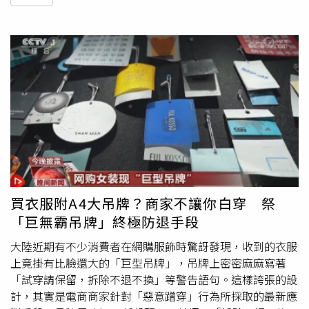
買衣服附A4大吊牌？商家不讓你白穿 祭
「巨無霸吊牌」終極防退手段
大陸近期有不少消費者在網購服飾時驚訝發現，收到的衣服
上竟掛有比臉還大的「巨型吊牌」，吊牌上密密麻麻寫著
「試穿請保留，拆除不退不換」等警告語句。這樣誇張的設
計，其實是電商商家針對「惡意蹭穿」行為所採取的最新應