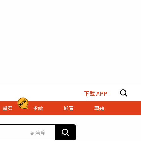
下載 APP
國際
永續
影音
專題
⊗ 清除