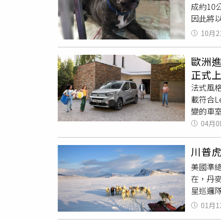
成約1
加
雪橇
因此將
大半天
保護防疫
佩戴牽
10月2
蕩，並
全。
犬隻未
歐洲進
「比特犬
正式
事件是
法式風格
隻再次
載符合L
隻」，
變的車室
場所時
者青睞，
04月0
比特犬
多元生活
列管。
XTR專
所、疏縱
川普
與家庭實
持續追
美國準
COMF
產，將
在，丹
排標配
防護，
星巡邏
可達4,
專線，
名為「
CITR
01月1
宣示對
BERL