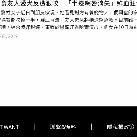
餵食友人愛犬反遭狠咬 「半邊嘴唇消失」鮮血狂
時間，也快2年了。而且帕克也喜歡米莉，睡覺時米莉似乎已成了
名劉姓女子近日到朋友家玩，她看見對方有養寵物犬，便興奮的
萬次，網友紛紛留言「好可愛，我也想要這樣的狗狗幫我顧小孩」
當場被撕咬掉一半，鮮血直流，友人緊急將她送醫急救。目前雖
的哈士奇」，看樣子二哈短期內還是很難洗刷大眾對牠的既定印
樣貌。綜合陸媒報導，事發於黑龍江省哈爾濱市，劉女在10日時
貴賓犬及阿拉斯加
雪橇犬
（Alaskan Malamute），由於
2日, 2019
遭到
雪橇犬
攻擊。劉女指出，她當時把葡萄丟在地上，
雪橇犬
就
有人要搶牠的食物便迅速反擊，惡狠狠的朝劉女臉部咬了一口，
後來才發現下唇肉已經沒有了，只剩2分之1，可能被那狗吃了吧
樣貌。（圖／翻攝自微博／哈爾濱指南）隨後劉女被緊急送醫急
之1都被咬損，因此他先替劉女止血並清創傷口，接著再將她兩側
醫生建議她半年後再進行豐唇手術，能讓嘴唇視覺上變得更美觀
TWANT
聯繫&爆料
隱私權政策