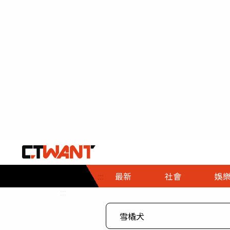
社會首頁
娛樂首頁
財經首頁
政
:::
最新
社會
娛
時事
即時
熱線
:::
直擊
大條
人物
調查
專題
３Ｃ