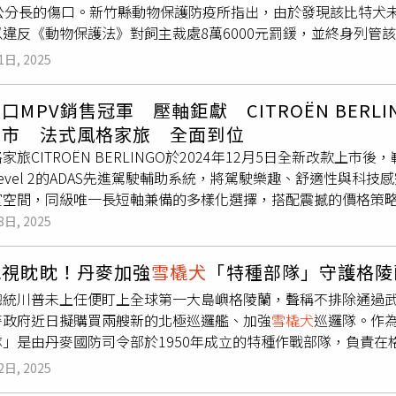
0公分長的傷口。新竹縣動物保護防疫所指出，由於發現該比特犬
犬
，竟然自行漫步走進警局大廳，並一眼認出主人，興奮地搖著
以違反《動物保護法》對飼主裁處8萬6000元罰鍰，並終身列管
的焦慮瞬間化為失而復得的狂喜。員警在為兩人重聚感到欣慰之
所19日接獲1起疑似比特犬咬傷寵物阿拉斯加
雪橇犬
之案件，經
繩，這不僅是保障愛犬生命安全的基本責任，也能避免對其他用
1日, 2025
咬傷另一飼主牽繫散步中之寵物阿拉斯加
雪橇犬
。動保所20日至
植入晶片、未完成寵物登記及絕育，且犬隻照片上傳經「農業部
口MPV銷售冠軍 壓軸鉅獻 CITROËN BER
」。飼主則向動保所表示，不知該犬為比特犬，自2013年拾獲
上市 法式風格家旅 全面到位
因日前地震，使門框鬆動無法緊閉，導致犬隻逃脫，單獨遊蕩在
家旅CITROËN BERLINGO於2024年12月5日全新改款上市後
逃逸，且配合動保檢查員完成晶片施打及寵物登記等相關行政作
evel 2的ADAS先進駕駛輔助系統，將駕駛樂趣、舒適性與科技
於相關法規公告前已飼養者，應於2023年2月底前向所在地動保
空間，同級唯一長短軸兼備的多樣化選擇，搭配震撼的價格策略，CI
，應佩戴防護口罩、由成年人伴同，並以不超過1.5公尺之繩或
繼2023、2024年持續蟬聯歐洲進口MPV銷售冠軍。靈活 × 舒適 × 
8日, 2025
經獸醫師判斷應屬混種比特犬，但已有攻擊事實，顯具高度公共
的七人座首選CITROËN總代理 寶嘉聯合於2025年4月7日正式發表C
全案並以飼主違反《動物保護法》飼養比特犬未登記報備、比特
屬外觀識別：前後保桿運動化飾件、Airbump®防撞飾條、橘紅
犬隻使其他動物遭受傷害，分別開罰53000元、30000元、30
虎視眈眈！丹麥加強
雪橇犬
「特種部隊」守護格陵
用的多功能魅力。車長達4米75，帶來寬敞的車室空間，採三排七人座
查該飼主家中之寵物防逃措施、寵物絕育等應盡責任，若再次發
總統川普未上任便盯上全球第一大島嶼格陵蘭，聲稱不排除通過
ORT®頂級舒適座椅，結合人體工學椅型設計、特殊材質與高密
可能同時面臨雙倍罰鍰及犬隻沒入之裁處。此外，動保所也將加
麥政府近日擬購買兩艘新的北極巡邏艦、加強
雪橇犬
巡邏隊。作
三張獨立座椅，讓後排乘客擁有平等且無需妥協的乘車體驗；每
確保其不再繁殖或危害公共安全。也呼籲民眾若發現野生比特犬或
隊」是由丹麥國防司令部於1950年成立的特種作戰部隊，負責
000公升的行李廂容積，全面滿足家庭多元載運需求，展現卓越的空
動保所將盡速派員處理。
堅決行動」，1953年更名為「天狼星」，以紀念天狼星中最亮
OËNBERLINGO 『布丁狗』— 全家人的大寵物無論是貓派、狗派 
2日, 2025
格陵蘭島北部及其未開發的礦產資源的主權。這塊位處北極的廣
INGO在台灣首度發表時，憑藉著圓潤可愛的外型、活潑跳色的