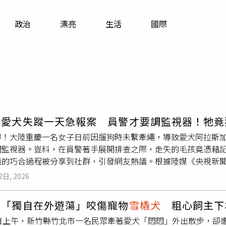
寵物
政治
漂亮
生活
國際
運勢
運動
梅酒
主愛犬失蹤一天急報案 員警才要調監視器！牠竟
得！大陸重慶一名女子日前因遛狗時未繫牽繩，導致愛犬阿拉斯
閱監視器。豈料，在員警著手展開排查之際，走失的毛孩竟憑藉
議的巧合過程被分享到社群，引發網友熱議。根據陸媒《央視新
橇犬
視為重要陪伴者與家人，日前出門遛狗時因一時疏忽未使用
2日, 2026
前。女子發現後焦急萬分，從午後至傍晚穿梭於社區、沿街店家
勇氣前往派出所求助。面對非屬刑事案件的寵物走失事件，值班
犬「獨自在外遊蕩」咬傷寵物
雪橇犬
粗心飼主下
走失時間地點，更積極撫慰女子的焦慮情緒。由於調閱海量監視
9日上午，新竹縣竹北市一名民眾牽著愛犬「悶悶」外出散步，卻
豫著手調閱相關監視器影像，協助民眾解決問題。正當員警準備