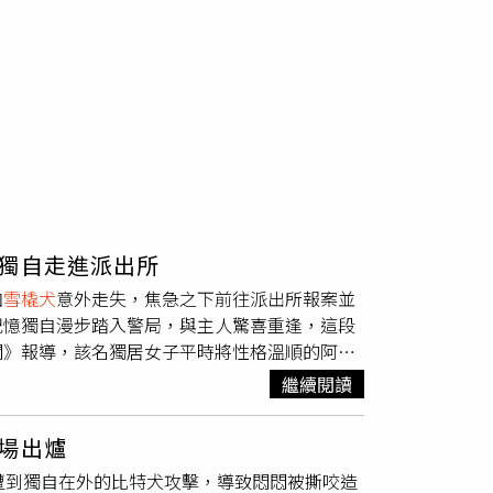
獨自走進派出所
加
雪橇犬
意外走失，焦急之下前往派出所報案並
記憶獨自漫步踏入警局，與主人驚喜重逢，這段
聞》報導，該名獨居女子平時將性格溫順的阿拉
牽繩，她一個沒注意，活潑好動的狗狗突然消失
繼續閱讀
及附近公園遍尋不著，在詢問多位路人無果後，
員警展現高度同理心，不僅耐心記錄狗狗的體貌
場出爐
器畫面需耗費大量人力逐幀比對與排查，警方仍
遭到獨自在外的比特犬攻擊，導致悶悶被撕咬造
排查監視器畫面時，女子走失近一整天的阿拉斯