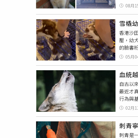
角前後行
時女嬰的
08月1
座，到M
就發生
人或專
一組出
手！風格有
雪橇
出去。
GOALF
香港沙
國父母養
布CIT
壓，幼
斯退伍後
36年
的臉書
2019
運動發展
人虐待
打算出
05月0
圍與品
證及成
有預料到
球經典賽
人。殘
時服務
血統
持續挺進
條路，
了19
ONE！
自古以
一名5
的強悍氣
最近才
受虐幼
別邀請
行為與
動氣氛。
隊指出
02月1
心。（圖／
和狗的
日盛大登
競爭以
刺青
更可獲得
其中哈
友共享夏
刺青是
向用長