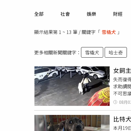
人物
汽車
全部
社會
娛樂
財經
專欄
房產新勢力
顯示結果第 1 ~ 13 筆 / 關鍵字「
雪橇犬
」
更多相關新聞關鍵字：
雪橇犬
哈士奇
女飼
失而復
求助調
不可思
斯加
雪
08月0
在她眼
才鼓起
比特
特徵與
本月1
毫不猶