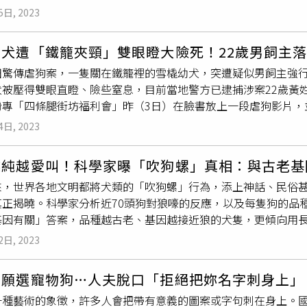
車記錄器（建議售價22,800 元），送完為止CITROËNBER
父親文斯（VinceKing）和母親卡倫（Karen Alcock）
5日, 2023
AX、XTR配備等級，以及CITROËN BERLINGO VAN科
悲劇。當天他們一共載了19隻哈士奇，車上裝有可上鎖的籠子，
業職人，『布丁狗』都能化身最貼心、最可靠的移動夥伴，不只
籠訓練，但在交換過程中，其中一隻母哈士奇「暴雪」竟跳過籠
你．FOR EVERYONE, LIKE NO ONE（圖／CITROËN提供
幼犬遭「鐵籠夾頸」雙眼瞪大險死！22歲男飼主
接著「暴雪」襲擊了躺在嬰兒車內熟睡的女嬰，造成女嬰當場死
OR ONE 熱血支持職棒36年賽季2025年4月7日，寶嘉聯合正式發表
田驚傳虐狗案，一隻關在鐵籠裡的雪橇幼犬，突遭疑似男飼主強
了19隻哈士奇，在某次意外中，3個月大的女兒被狗咬死。（圖／翻攝
ROËN雪鐵龍汽車再度攜手味全龍棒球隊，以雙龍合擊的無懼氣勢與
犬被壓得雙眼直瞪、險些窒息，目前當地警方已逮捕涉案22歲黃
參加了大約20年的
雪橇犬
比賽，並自己飼養訓練哈士奇，而41歲的
賽季。攜手揭開勝利序曲，完美詮釋團隊精神與熱血信念。寶嘉聯
粉專「四條腿街坊福利會」昨（3日）在臉書放上一段虐狗影片，
年交往後一直陪同文斯參賽。卡倫在2022年12月認罪，承認自
的承諾。自2009年起積極投入棒球運動推廣，2024年更以CI
寵物，但對方竟說要拍攝者自行報案，「因為無人指證，即使警
庭為自己辯護，但後來也承認上述罪行。針對這起女嬰命案，當
4日, 2023
牌精神，深化與消費者的情感連結，開啟品牌價值的新篇章。隨著
功提告下，收隊！涉案者完全逍遙法外！」不過不久後粉專再度
的可怕的事，這將給你們的餘生帶來沉重的負擔」，法官14日宣
資格賽，棒球熱潮再度沸騰。CITROËN雪鐵龍汽車將延續2024
忍畫面曝光後，引起網友怒罵，「還是不是人啊，這樣都做得出
時數，而卡倫則被判處8個月刑期，緩刑2年並須完成 80小時服
越純越愛叫！科學家曝「吹狗螺」真相：與古老基
2025年中華職棒第36年賽季。不僅展現再度攜手的熱情與決心，
下地獄」、「為什麼要這麼殘忍呀，可以不愛，但不要傷害阿！」
隻哈士奇，在某次意外中，3個月大的女兒被狗咬死。（圖／翻攝自
」—象徵球隊與球迷齊心協力，朝著唯一目標奮勇邁進。CITRO
來，世界各地文明都將犬類的「吹狗螺」行為，添上神話、民俗
0歲姓陳女子報案，懷疑有狗狗遭到不當對待，並在沙田區的「插
勢，共同迎向龍耀高峰。CITROËNBERLINGO XTR長軸車型
真正揭曉。科學家分析近70頭狗對狼嚎的反應，以及每隻狗的品
犬也已經被送往香港愛護動物協會安置。
味全龍人氣球員陳子豪、郭天信、劉基鴻與吳東融親臨現場，與
基因有關」答案，品種越古老、基因越接近狼的犬隻，更傾向用長
現場更舉行象徵雙方合作的交換信物儀式，展現CITROËN雪
，狗跟狼作為演化上近親，擁有大量相似的個體或群體行為，但
2日, 2023
CITROËN提供）CITROËN雪鐵龍 x 味全龍2025年合作重點活動
嚎叫有聲學結構和功能上的不同。但研究團隊還是在模擬情境的
場！為回饋熱情支持的車主們，CITROËN將邀請車主們進場
及表達情緒的行為，且越古老、純度越高，乃至年齡更大的雄狗
寧願選寵物狗…人夫脫口「拒絕把妳名字刺身上」
CITROËN專屬觀賽好禮包。自2024年12月至2025年6月
士奇、
雪橇犬
、柴犬、秋田犬和北京犬這些基因上跟狼較近似的品
日棒球盛會。CITROËNBERLINGO XTR 長軸車型 專屬回
一種藝術的象徵，許多人會把帶有意義的圖案或字句刺在身上。
嚎回應狼嚎聲錄音的犬隻；拉不拉多、大丹狗、迷你貴賓以及拳