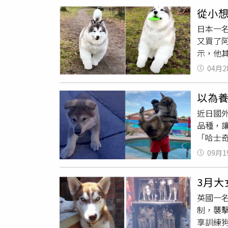
人類居
實用機
從小
軍部隊
CITR
日本一名
駕駛）
家庭的一
又買了
民族。
「OLI
示，他
節，狗狗
狗」，C
想，他
服役到
04月2
出遊，或
want
2000
是喜歡狗
造全新
必須面
人座 
以為養
握手的
有趣的
布25年
近日國外
動作也
擁有豐
售價13
品種，
望你能
要。
CITR
「哈士
時代」
個性對應
統，其中
09月1
丁狗』
做DNA
丁狗』的
伯利亞哈
力與獨特
3月大
巴爾托
者可自由
英國一名
「牠太
歡慶CI
制，襲
202
享訓練狗