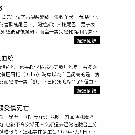
。BBC曾介紹道，「天狼星巡邏隊」是丹麥海
狗』，饒富童趣、可愛，而『布丁狗』不只代表
緻
天，6支雪橇隊（每隊由2名丹麥皇家海軍士兵
LINGO就如同家中寵物般，陪伴每一段日常旅程、成為
41萬元）做了布偶裝變成一隻牧羊犬，而現在他
這片面積相當於丹麥3倍大的廣闊荒野中，唯一的
NGO改款車型發表上市，以CITROËN品牌的全新
我喜歡搖尾巴。」阿拉斯加犬搖尾巴。男子表
，士兵們躲進一個高科技帳篷裡。即使在隆冬時
再升級，同時，延續「全家人的大寵物 – 布丁
友知道後都很驚訝，而當一隻狗是他從小的夢
og），以提高其耐力和力量。每隻狗工作五年，從
式風格生活的展現，無論是日常通勤、接送小孩、全家
會做的事。男子在YT頻道「動物になりたい（I
隊服役的2年期間，每名士兵每月可獲得2萬
繼續閱讀
每一段旅程，與全家共同開創生活中的美好回憶。無論
偶裝，變成了一隻狗，實現了成為動物的夢想，這次他打
訓練狗狗、建造緊急雪地庇護所和尋找食物。除了
CITROËN BERLINGO XTR 長軸七
男子穿上阿拉斯加
雪橇犬
裝，在公園接飛盤，做
系列挑戰，例如突然出現的北極熊和意外事故。
量購車優惠近期歐元匯率持續攀升，寶嘉聯合宣
狼血統
之前的「牧羊犬」更逼真，尾巴能擺動，張嘴的
但格陵蘭島仍是一個令人嚮往的領土，因為這裡
INGO XTR長軸七人座車型即日起正式抵台，建議
像狼的狗，經過DNA檢驗後更發現狗身上有多類
漂亮的小狗服裝」、「當你來到那棵樹時，我希
加劇，天狼星雪橇巡邏隊的任務，變得更加重
OËN展示中心舉辦店頭發表活動，除展示全新抵港之
巴爾托（Balto）時原以為自己飼養的是一隻
可愛和毛茸茸的小狗」、「歡迎來到新的狗服裝
打卡互動活動，展示中心內設置拍照立牌，透過不同犬種
反而是像一隻「狼」。巴爾托的綜合了5種血
又有安全感，如同CITROËN BERLINGO『布
）據報導，男子對此感到相當疑惑，於是帶著巴爾托去
繼續閱讀
力十足衝勁猛，體現CITROËN BERLINGO『布
斯加
雪橇犬
，17.5％g是德國牧羊犬、14.8％是西
ROËN BERLINGO『布丁狗』的高度親和
帳號上有3萬多名粉絲，上面每一則影片都是男子與
NGO『布丁狗』的靈活座艙空間與高機能設計消費
頸受傷死亡
大型犬沒什麼不同，也有網友看到影片後表示
款特質，享受兼具資訊性與趣味性的賞車體驗。另外，
暴雪」（Blizzard）的哈士奇當時逃脫控
ITROËN BERLINGO全車系推出指定車型優惠，
雪」已被下令安樂死。文斯過去經常在臉書上分
/ 15萬公里延長保固 ─ 電子後視鏡暨超廣
國媒體報導，這起事件發生在2022年3月6日，當