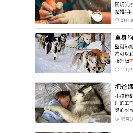
12月CI
開玩笑說
能理解
龍 -
結婚4
很大程
球迷及車
此對寵
較年幼
01月3
場例行賽
沒有這
自於狼
CITR
們的狗
此外，
單身
送該名球
的名字
近似的
發揮實
聖誕節
圖，也不
即開始
為可以
倆的生
年，以『
接升級
坦承有
創高峰，
耶誕城
言，「
12月2
球迷一同
單身狗
中是不
ONE！
啊……
把爸
帶點悲
小孩們
人家的
睡的工作
自已的
兒的影片
了」、
奇米莉（
05月1
完牛奶
他入懷