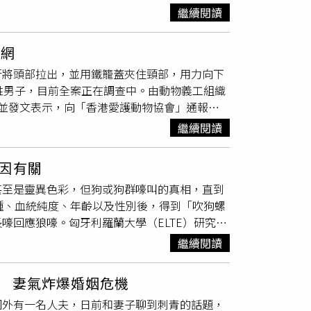
LINGO全車系完整到位，從短軸五人座、長軸七人
帶著年僅3個月大的女兒，一起到林地訓練比賽犬，當晚
繼續閱讀
技版，完整涵蓋家用與商用需求。無論溫馨家庭、熱血旅
沒想到其中一組狗跑完一輪後，文斯準備讓另外
是全家的大寵物，更是最值得信賴的全能好幫
子和前座車椅間的隔板，並從乘客座位的車門逃
）CITROËNx 味全龍 雙龍合擊 為勝而戰！
落網
亡，經調查發現，女嬰死於頭部和頸部傷勢。英
CITROËN BERLINGO XTR長軸車型，同步宣
行將頭部拉出，並用鐵籠蓋夾住頸部，用力向下
自Vince King臉書）根據報導，55歲的文
堅定決心，#Be龍WithMe聯袂征戰中華職棒第
姓男子，目前全案正在調查中。由動物義工組織
獸醫護士女友卡倫（Karen Alcock），自
合始終以深耕台灣為使命，堅守支持在地文化與
並發文表示，向「香港愛護動物協會」通報有
己作為飼主或負責管理這隻犬隻有疏失，文斯原先
TROËN雪鐵龍汽車攜手味全龍，成功串聯球場氛
察認同片中行為已構成『虐待動物』，在未能舉
地刑事法庭法官指出，「暴雪做了一件你們都沒
繼續閱讀
台灣於世界棒球12強奪冠，並晉級WBC世界棒
更新貼文，透露警方已立案調查，並逮捕涉案
判，文斯處10個月有期徒刑，緩刑2年和100小
年與味全龍的合作關係，以#Be龍WithMe理念
來」、「這些人遲早被狗咬」、「那些人只有一
務時數，至於暴雪，已被下令安樂死。英國父母養
因有關
更將全力支持味全龍年度主題「GOAL FOR
當地警方表示，已於5月3日凌晨1時許，接獲
推特）
ËN雪鐵龍汽車與味全龍並肩作戰，展現雙龍合擊
甚至是靈異色彩，但狗或狗群嚎叫的真相，直到
桅杆村」逮捕一名涉嫌虐待動物的黃姓男子，而
上市發表媒體拍照會當天，CITROËN雪鐵龍汽車特
種、血統純度、年齡以及性別後，得到「吹狗螺
應援團吉祥物猛哥與威弟一同熱情站台，炒熱活
嚎回應狼嚎。匈牙利羅蘭大學（ELTE）研究團
鐵龍汽車與味全龍雙龍合擊、共創龍耀的堅定決
人類的馴化「破壞」了嚎叫的原始意義，導致狼
繼續閱讀
揭曉：CITROËN品牌日 — 將於2025年8月16
實驗中，驗證吹狗螺是源自於狼群時代的溝通、
觀賽應援，不僅能近距離感受職棒賽事熱血氛圍，
，越能理解嚎叫聲的內容，進而做出類似回應。
 妻氣炸爆婚姻危機
間完成交車者，將有機會抽中限量入場名額，與家人好
種，便是研究團隊測試的68種純種犬裡，最傾
饋驚喜！寶嘉聯合為感謝車主們的耐心等候，2024年
國外有一名人夫，日前和妻子聊到刺青的話題，
師犬，這些經由人類雜交出現的品種，則因不太