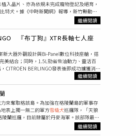
未植入晶片、亦為依規未完成寵物登記及絕育，
尾巴湊上前親暱討摸。女子見狀當場紅了眼眶，
該比特犬。據《中時新聞網》報導，新竹縣動物
餘，也特別提醒飼主，攜帶寵物外出時務必落實
查肇事犬隻自家中脫逃後，無人伴同在外遊
路人造成困擾，共同維持良好的公共秩序與安
繼續閱讀
該飼主家中查核肇事犬隻實際飼養情形，經查該
禁止飼養或輸入比特犬外觀辨識系統」確認為
LINGO 『布丁狗』XTR長軸七人座
起飼養迄今，已為12歲老齡犬。飼主又稱，犬咬
外，實有疏漏。他在發現當下即修繕鐵門防止犬
，嶄新大器外觀設計與Bi-Panel數位科技座艙，搭
業。比特犬為農業部公告指定「禁止飼養犬
感完美結合；同時，1.5L勁省柴油動力、靈活百
所完成登記備查。又依動保法規定，其出入公共
TROËN BERLINGO發表後即成功擄獲消費
鍊牽引，以避免危害公共安全。動保所指出，肇事
多功能CITROËNBERLINGO XTR 打造滿足
繼續閱讀
安全風險，因此將該犬隻將登記為比特犬並終身
ITROËN BERLINGO XTR長軸七人座車型，
犬無防護獨自出入公共場所或公眾得出入之場
點綴與17吋銀黑雙采鋁圈，完美展現兼具越野風格
00元，併處行政罰鍰86000元。動保所表示，將
蘭
設定，雙前座搭載CITROËN ADVANCED
生犬隻疏縱、危害他人生命、身體、自由或財
武力來奪取格該島。為加強在格陵蘭島的軍事存
度泡棉結構，大幅提升乘坐的舒適與支撐感。第二
強轄內比特犬管理，並要求落實絕育工作與安全
為地表上獨一無二的軍方
雪橇犬
巡邏隊，「天狼
張座椅皆可單獨收折，靈活變化空間配置，最大
非法飼養比特犬者，請直接撥打「1959」動保
在格陵蘭巡邏，目前隸屬於丹麥海軍。該部隊最初
間機能與實用性。（圖／CITROËN提供）
的恆星。自冷戰以來，丹麥一直透過雪橇巡邏，來
繼續閱讀
『布丁狗』就是人見人愛2019年，當CITROËN
闊冰原，富含煤炭、礦石和礦物，儘管極不適合
內裝設計、靈活寬敞的車室空間，以及令人驚豔的