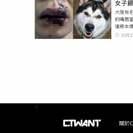
女子
起睡的
大陸有
390
的嘴唇
麼安穩
復原本
分別是
10月2
到竟然
能認為
外噴，
的嘴唇
有2分
個月，
:::
關於C