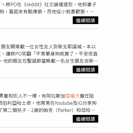
INGO XTR 長軸七人座車型車主們，將特別贈送「味全
PO在《reddit》社交論壇提到，他和妻子
意的是，年齡與性別也會「不分純度和品種」，
，共度難忘時光！除此之外，為回饋現場觀賽的
狗，看起來有點像狼，而他從小就喜歡狼，因
雄犬，是最能理解狼嚎並用吹狗螺回應的類型，
龍汽車特別規劃天母球場例行賽事贈獎活動，每一
臉紋在身上有多糟糕，他身上沒有任何刺青，也
應出現。研究團隊認為，該實驗驗證了吹狗螺源
繼續閱讀
外野的全壘打牆廣告，便會抽出幸運觀眾獲得
」。怎料妻子馬上臉垮，詢問：「為什麼要刺我
覺自己誤入狼群領地，進而用長嚎迴避以自保。
TROËN 雪鐵龍汽車廣告正上方的全壘打，更將贈
起來很像，並強調自己不打算在皮膚留下任何人
聲作為跟主人溝通的一種方法，讓吹狗螺從基因
過 NT$ 5,000元），不僅讓球員們於球場盡情
妻子是真的不高興。原PO表示寧願刺寵物狗的
型，連個性和行為也有極大差異。
銷暨產品總監 蘇嘉明表示：「身為從職棒元年
有朋友開車載一位女性友人到新北耶誕城，本以
有權利難過，但不解自己錯在哪，因為刺青在夫妻
僅是一項合作，更是一段深刻的情感連結。今
，讓原PO笑翻「平常單身狗就算了，平安夜直
重要，我想我對自己的身體使用有發言權」，並
全龍、球迷同心同行，期待龍軍在球場上全力衝刺，再
享，他的朋友在聖誕節當晚載一名女生朋友去新北
他們」。貼文一出，掀起一番議論，網友紛紛留
ROËN雪鐵龍汽車持續深度參與味全龍各項活動，與
耶誕城是為了找男友，讓原PO直接笑翻「平常
度了，但背後可能還有更多原因，她在這段關係
繼續閱讀
龍熱血應援，龍眾一心，全力以赴——GOAL FOR
，「
雪橇犬
直接戳到我的笑點，笑死」、「不錯
永遠不要把伴侶的名字刺在身上！」
、「我被
雪橇犬
破防了」、「雪撬犬感覺歡樂中
雪橇也中槍」、「算是應景欸」、「結果，你把
男童和別人不一樣，有阿拉斯加
雪橇犬
擔任陪
，「你說的朋友，不會是你吧！！！太多不敢說
西伯利亞哈士奇，他常常在Youtube及IG分享狗
『朋友』刪掉」、「面對現實，不要再推給朋友
第二個兒子、2歲的帕克（Parker）和母哈士
友」。
自動地鑽進棉被裡，還會舔舔帕克的臉，在帕克喝
繼續閱讀
然後米莉就伸出前掌放在帕克的肩膀上，像是擁
性，可能是把自己當成帕克的母親了，這樣子一