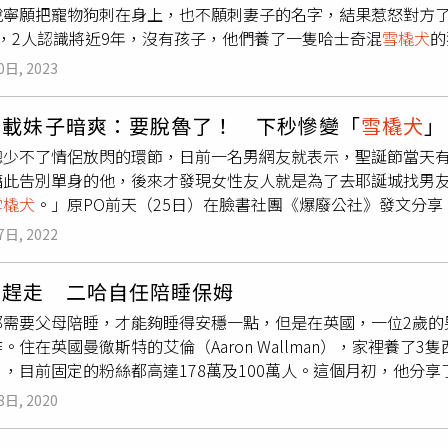
TROËN BERLINGO發表上市即訂購的首批CITROËN BERL
寧願把寵物狗刺在身上，也不願刺妻子的名字，結果惹怒對方了。原
狼嚎的內容，較常用吠叫回應，以及更常出現緊張情緒。值得注
 台北大巨蛋主場賽事門票」，邀請車主們進場觀戰，見證賽事榮耀
年，2人認識將近9年，沒有孩子，他們養了一隻哈士奇混
雪橇犬
的
度影響測試犬對狼嚎的反應，其中5歲或5歲以上的雄犬或閹割後
迷朋友們，並鼓勵味全龍球員們揮出好表現，CITROËN雪鐵
物更疼愛有加。某天妻子給他看一個網路迷因，內容是取笑把狼
或更年長而失去個體競爭力的雄犬，以及雌犬，則容易有緊張反
0日, 2023
中味全龍球員們揮出的安打擊中 CITROËN 雪鐵龍汽車於左
個想法，當下便開玩笑表示：「我會把我們的狗狗的臉刺在身上
嚎聲的假設，古老且純度更高的狗，能理解狼嚎背後的意義，察
OËN 雪鐵龍汽車專屬精品，而味全龍球員只要擊出飛越左外野 CI
，而不是我的名字？」原PO解釋因為自己喜歡狼，而且養的狗看
相較於「純又老」品種的本能反應，「雜又新」品種更常把嚎叫
狗載妹子暗爽：要脫魯了！ 下秒慘變「
雪橇犬
」
員及抽出幸運觀眾CITROËN 雪鐵龍汽車1:18模型車（建議售價超
或臉，反問：「為什麼要？」他還以為2人是在講玩笑話，卻沒想
物種溝通，變成跨物種溝通，也可見人類對狗的馴化不只改變外
力，更希望為球迷及車迷朋友們帶來精彩的比賽內容。寶嘉聯合行
總少不了情侶放閃的環節，日前一名男網友就表示，聖誕節當天
願刺妻子的名字。（示意圖／翻攝自pexels）原PO尊重妻子
觀賽的資深球迷，能以品牌之名支持味全龍棒球隊，對我而言不
藉此告別單身的他，後來才發現女性友人就是為了去耶誕城找男友
活中從來都不重要，他也不覺得重要，「如果出於某種原因變得
GOAL FOR ONE』為號召，CITROËN雪鐵龍汽車將與味
雪橇犬
。」原PO前天（25日）在臉書社團《爆廢公社》發文分
人對他生氣時，他真的不知該怎麼辦，「即使我認為我沒有冒犯
#Be龍WithMe，為球迷帶來更多熱情與感動。」未來，CIT
，心裡想說終於要「脫魯了」，沒想到抵達目的地後才發現對方到
除了紀念外，一般來說刺名字不是好主意」、「你的妻子反應過
7日, 2022
見證每一場精彩時刻。2025 年賽季，CITROËN雪鐵龍 x 味全
就算了，平安夜直接升級
雪橇犬
。」貼文一出，也引發網友熱議
是沒有安全感？」、「你的妻子可能覺得你愛狗勝過愛她」、「
（圖／CITROËN提供）
真的變成『剩蛋老公公』了」、「這個女的很明顯是個狠角色」
媽趕走 二哈自任陪睡保姆
傷」、「我覺得
雪橇犬
比工具人好聽欸」、「
雪橇犬
：好好的拉
都需要父母陪睡，才能夠睡得安穩一點，但是在英國，一位2歲的
禮物送到。」不過也有許多網友質疑原PO其實就是那為「朋友」
。住在英國曼徹斯特的艾倫（Aaron Wallman），家裡養了3隻
都說朋友」、「你是不是就是那位『朋友』」、「直接一點，把
，目前固定的粉絲都高達178萬及100萬人。這個月初，他分享了
「你朋友就是你」、「通常這樣的遭遇都是本人，你就是那個朋
Millie）一起睡覺的影片，當時是帕克該睡覺的時間，米莉很
8日, 2020
後，米莉還是不願意出來，艾倫就說，「那你也留下來睡吧」，
一樣地抱著他睡。艾倫表示，米莉幾年前也有生過小狗，擁有母