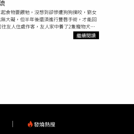
流
必備的「陪睡員」。這則影片目前也播放超過
拿起食物要餵牠，沒想到卻慘遭狗狗撲咬，劉女
、「心都融化了」，還有人認為「難得有性格這
已無大礙，但半年後還須進行豐唇手術，才能回
象。
前往友人住處作客，友人家中養了2隻寵物犬，
劉女自身也有養狗，於是她便興奮地拿起葡萄餵食，沒想
繼續閱讀
跑上前吃，這時劉女出手摸摸牠的頭，
雪橇犬
可
劉女崩潰的形容道：「我看到嘴唇上的血一直往
。」女子日後還需進行修復手術，才能會復正常
救，醫生表示，當時劉女的下嘴唇中間部分，約
嘴唇拉過來補上。劉女的傷口復原期預計約要6
。
發燒熱搜