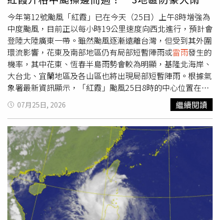
南部偶有局部短暫降雨，午後山區有局部
雷雨
，部分鄰近平
今年第12號颱風「紅霞」已在今天（25日）上午8時增強為
地受影響，連三天在未降雨前、天氣偏熱，要防晒、防中
中度颱風，目前正以每小時19公里速度向西北進行，預計會
暑。吳德榮提到最新模式模擬顯示，週四至週六(30至1日)
登陸大陸廣東一帶。雖然颱風逐漸遠離台灣，但受到其外圍
水氣減少，太平洋高壓稍增強，大氣漸趨穩定、各地晴朗、
環流影響，花東及南部地區仍有局部短暫陣雨或
雷雨
發生的
白天炎熱，午後山區仍有局部
雷雨
的機率。下週日至週二(2
機率，其中花東、恆春半島雨勢會較為明顯，基隆北海岸、
至4日)太平洋高壓籠罩，大氣穩定、各地晴朗炎熱，都要注
大台北、宜蘭地區及各山區也將出現局部短暫陣雨。根據氣
意防晒、防中暑。
象署最新資訊顯示，「紅霞」颱風25日8時的中心位置在北
緯20.8度、東經117.9度，即在鵝鑾鼻的西南西方約330公里
繼續閱讀
07月25日, 2026
之處，以每小時19公里速度，向西北移動，中心氣壓972百
帕，近中心最大風速每秒33公尺，瞬間最大陣風每秒43公
尺，七級風平均暴風半徑180公里，十級風平均暴風半徑60
公里。「紅霞」颱風路徑預測。（圖／中央氣象署）氣象署
指出，今日上午8時30分已解除海上颱風警報，但「紅霞」
颱風未來強度仍有稍增強且暴風圈稍擴大的趨勢，而受到其
外圍環流影響，易有短延時強降雨，台東縣、屏東縣山區、
恆春半島有局部大雨或豪雨，屏東地區、花蓮地區及綠島、
蘭嶼有局部大雨發生的機率，提醒民眾注意雷擊及強陣風，
山區慎防坍方、落石及溪水暴漲，低窪地區請慎防積水。氣