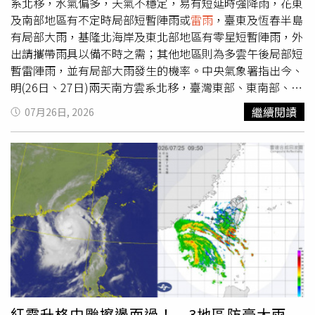
國陸地並逐漸減弱，對台影響也已解除。
系北移，水氣偏多，天氣不穩定，易有短延時強降雨，花東
及南部地區有不定時局部短暫陣雨或
雷雨
，臺東及恆春半島
有局部大雨，基隆北海岸及東北部地區有零星短暫陣雨，外
出請攜帶雨具以備不時之需；其他地區則為多雲午後局部短
暫雷陣雨，並有局部大雨發生的機率。中央氣象署指出今、
明(26日、27日)兩天南方雲系北移，臺灣東部、東南部、南
部地區及澎湖、金門有局部短暫陣雨或
雷雨
，東南部地區及
繼續閱讀
07月26日, 2026
恆春半島有局部大雨發生，基隆北海岸及東北部地區有零星
短暫陣雨，其他地區及馬祖為多雲，午後有局部短暫雷陣
雨，並有局部大雨發生。氣象專家吳德榮在專欄「洩天機教
室」中提到，今晨(26日)3：30香港雷達資料顯示，第12號
颱風「紅霞」已在深圳登陸廣東(左圖)，持續向西北前進，
受地形破壞、強度將迅速減弱，但其殘餘環流將為華南帶來
大量降雨的威脅；有相關行程、應注意。此外，本週各國模
式又有颱風生成的模擬，即使又會增強為典型「超級聖嬰
年」“大而強”的颱風，但各國的模擬路徑(右圖)，皆對臺
無威脅。吳德榮表示最新模式模擬顯示，明(27)日偏南風及
「紅霞」殘餘水氣，東南部、南部有局部降雨，午後有局部
雷雨
發生的機率；週二、三(28、29日)水氣略減，東南部、
紅霞升格中颱擦邊而過！ 3地區防豪大雨