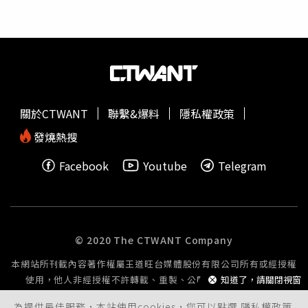
北方向移動，強度也會增強。林得恩提到，92W最快於未來
24小時發展成熱帶性低氣壓的可能性愈來愈高，並在未來
48小時至72小時，因路過暖水池外圍，即將進入南海海
域，強度再發展成颱風的機會也大大增加。林得恩指出，根
據Google AI（FNV3）針對92W的路徑系集圖顯示，92W預
計7月24日最靠近台灣，將從台灣的西南部外海掠過，對台
灣並無登陸的直接影響，但迎風面的花東地區及恆春半島將
關於CTWANT
聯繫&爆料
隱私權政策
有局部短暫陣雨或
雷雨
，並有較大雨勢發生的機率，基隆北
海岸、宜蘭地區及大台北山區亦有零星短暫陣雨，其他地區
發燒熱搜
仍為多雲到晴天氣；又因颱風外圍環流背風沉降影響，西半
Facebook
Youtube
Telegram
部需留意極端高溫出現。
© 2020 The CTWANT Company
本網站所刊載內容著作權屬王道旺台媒體股份有限公司所有或經授權
使用，他人非經授權不許轉載、重製、公開播送或公開傳輸。
知道了，請關閉視窗
為提供最佳服務，本站使用cookies，您可以點選
隱私權政策