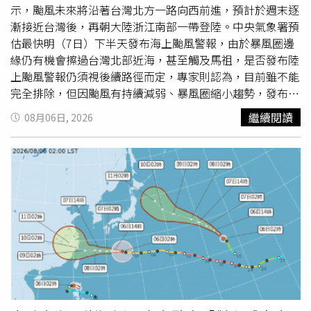
增加，預估仍以10日清晨登陸浙江的機率較高。吳德榮進一
示，颱風未來將沿著台灣北方一路向西前進，預計於週末逐
步指出，根據ECMWF最新系集模式分析，颱風進入東海南
漸接近台灣後，再朝大陸浙江南部一帶登陸。中央氣象署預
部後，直接向北轉向的模擬路徑較先前減少，代表完全避開
估最快明（7日）下半天發布海上颱風警報，由於暴風圈邊
台灣海面警戒區的可能性降低；反而偏向中國大陸沿岸後再
緣仍有機會擦過台灣北部近海，甚至觸及馬祖，是否發布陸
北轉的模擬結果增加，因此暴風圈仍有可能來不及完全避開
上颱風警報仍須視後續路徑而定，專家則認為，目前雖不能
海上警戒區，後續路徑變化仍需持續密切觀察。
完全排除，但因颱風有持續減弱、暴風圈縮小趨勢，發布陸
警的可能性相對較低。氣象署預估，白海豚本週末最接近台
繼續閱讀
08月06日, 2026
灣，暴風圈邊緣可能掠過北部近海。（圖／翻攝自臉書，天
氣職人-吳聖宇）根據中央氣象署最新觀測，白海豚今天下
午位於台灣東北東方約1120至1200公里海面，以每小時約
17至20公里速度向西移動。雖然颱風強度略有減弱，暴風
圈縮小至約300公里，但範圍仍相當廣，預估明天抵達琉球
群島附近，週六、週日從台灣北方海域通過，下週一朝大陸
沿海前進，其中本週末將是最接近台灣的時段。氣象署表
示，目前預報路徑仍存在些微南北調整空間，因此暴風圈是
否會擦過本島北部或影響馬祖仍待持續觀察。若後續路徑略
為南修，不排除明天至週六發布陸上颱風警報；若維持目前
預測，則預計明天下半天先發布海上颱風警報。針對後續路
徑變化，天氣風險公司資深顧問吳聖宇分析指出，下午2時