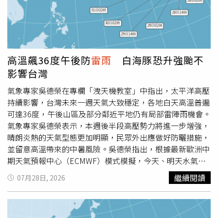
30日將進一步增強至每秒63公尺，有機會超越目前由「巴
威」保持的每秒60公尺紀錄，成為今年最強颱風，也就是今
年的「風王」。他表示，最新ECMWF模式系集模擬顯示，
「白海豚」未來將朝西北西方向前進，逐漸接近日本東南方
海域。由於沿途具備高海溫、高海洋熱含量、低垂直風切及
高溫飆36度午後防
雷雨
白海豚恐升強颱不
高層強輻散等有利條件，颱風仍有持續增強空間，可望發展
影響台灣
為典型「超級聖嬰年」的大型強烈颱風。不過，依據最新10
天暴風圈侵襲機率模擬，目前「白海豚」未來對台灣暫無直
氣象專家吳德榮在專欄「洩天機教室」中指出，太平洋高壓
接威脅，短期內不會影響台灣天氣，但後續路徑及強度仍有
持續影響，台灣未來一週天氣大致穩定，各地白天高溫普遍
待持續觀察。
可達36度，午後山區及部分鄰近平地仍有局部雷陣雨機會。
氣象專家吳德榮表示，本週後半段高壓勢力將進一步增強，
晴朗炎熱的天氣型態更加明顯，民眾外出應做好防曬措施，
並留意高溫帶來的中暑風險。吳德榮指出，根據最新歐洲中
期天氣預報中心（ECMWF）模式模擬，今天、明天水氣略
為減少，東南部及南部偶有局部短暫降雨，午後則以山區為
繼續閱讀
07月28日, 2026
主有局部雷陣雨發生機率，部分鄰近平地也可能受到降雨影
響，其餘地區在降雨前仍維持晴到多雲、高溫炎熱的天氣。
氣溫方面，各地白天依舊炎熱，北部、中部及南部高溫皆可