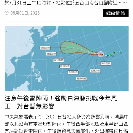
灣的影響將相對減輕，因此未來幾天仍須持續觀察最新預報
於7月31日上午11時許，地點位於五台山南台山腳附近。當
變化。
時，正在周邊販售物品的村民陳先生接獲山友求助，得知有
繼續閱讀
08月01日, 2026
人疑似遭雷擊，隨即與另外3名村民上山查看。陳先生抵達
現場後發現3人倒地，但仍能活動，意識也保持清醒，只是
受到驚嚇，臉色較為蒼白，一時無法清楚描述狀況。他觀察
發現，倒地山友附近有白楊樹，因此推測可能是雷電先擊中
樹木，導致周邊人員受到「過電」影響。陳先生說，其中1
名登山客形容，當時像看到「閃光彈」般眼前突然一片白，
隨後便倒地，醒來後發現全身濕透。1名自稱事發親歷者的
登山客回憶，當時他們從外地前往五台山徒步，因雨勢增
強，正在考慮是否繼續登頂，沒想到突然與附近其他遊客一
起遭遇雷擊。他說，事發後自己意識仍清楚，原本甚至想繼
續行程，但起身後感覺全身發麻，懷疑可能與攜帶的登山杖
導電有關。中國大陸山西省五台山近日傳出山友徒步途中疑
注意午後雷陣雨！強颱白海豚挑戰今年風
似遭雷擊事件，引發外界關注。（圖／翻攝自微博）陳先生
王 對台暫無影響
等人隨後花費約10多分鐘，將受影響的山友攙扶下山。當地
公安、急救中心及救援隊接獲通報後趕赴現場，並將相關人
中央氣象署表示今（30）日各地大多仍為多雲到晴，清晨中
員送醫檢查。目前，部分遊客仍在醫院接受觀察，並接受消
部以北沿海有零星短暫陣雨，午後西半部地區及東半部山區
防人員提供的
雷雨
天氣安全防護提醒。五台山風景名勝區公
有局部短暫雷陣雨，午後請留意天氣變化，外出攜帶雨具備