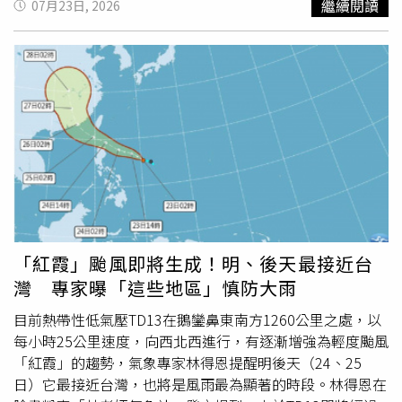
繼續閱讀
07月23日, 2026
提醒，24日晚間起巴士海峽、台灣東半部及北部海面風浪將
下，中暑風險極高。根據日本氣象資料，23日清晨開始，各
持續增強，恆春半島、東半部沿海及離島可能出現較強陣風
地氣溫便快速攀升。截至上午11時，神奈川縣海老名市已測
及長浪，呼籲民眾避免前往海邊、河川及山區活動，並持續
得38.3℃，靜岡縣濱松市天龍地區也達到38.2℃。預測顯
留意最新颱風資訊及各項警報。針對外界關注颱風尚未命名
示，午後部分地區將迎來更加嚴峻的高溫，包括山梨縣甲府
的原因，中央氣象署說明，颱風命名權屬於世界氣象組織轄
市、愛知縣名古屋市、岐阜市以及京都市等地，最高氣溫可
下、設於日本的區域專業氣象中心。目前該中心仍將此熱帶
能升至40℃，達到日本所稱的「酷暑日」標準；埼玉縣熊谷
系統列為熱帶性低氣壓，因此尚未賦予國際名稱，中央氣象
市等地也可能達到39℃。東京都同樣面臨猛烈高溫襲擊，預
署依慣例暫以「NONAME」或「未命名」標示。若後續區
測最高氣溫將達38℃。上午9時30分左右，東京市中心氣溫
域專業氣象中心也將其升格為颱風，屆時將依規定正式命名
便突破35℃，連續第4天達到日本氣象界定義的「猛暑日」
為「紅霞」颱風。
（最高氣溫35℃以上）。隨著高溫持續，因中暑送醫的人數
也急速增加。東京消防廳公布的資料顯示，22日東京都內共
有453人因疑似中暑被緊急送醫，較前1天的287人大幅增
「紅霞」颱風即將生成！明、後天最接近台
加，刷新東京都單日中暑急救人數最高紀錄。日本政府也提
灣 專家曝「這些地區」慎防大雨
醒民眾，在極端高溫期間，應更加留意室內溫度與濕度變
化，適當使用冷氣等設備，盡量待在陰涼環境，並定時休
目前熱帶性低氣壓TD13在鵝鑾鼻東南方1260公里之處，以
息，補充足夠水分與鹽分，以降低中暑風險。當局特別指
每小時25公里速度，向西北西進行，有逐漸增強為輕度颱風
出，戶外或沒有冷氣設備的室內場所，在高溫期間進行運
「紅霞」的趨勢，氣象專家林得恩提醒明後天（24、25
動、勞動或長時間活動，可能對人體造成嚴重傷害，因此應
日）它最接近台灣，也將是風雨最為顯著的時段。林得恩在