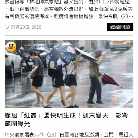
盡可能取消、延期相關行程，避免進行劇烈運動。此外，高
臉書粉專「林老師氣象站」發文提到，由於TD13即將經過
齡者、身心障礙者以及幼童等族群對高溫較為敏感，更容易
一個垂直風切低、高空輻散外流良好，加上海面溫度溫暖等
受到熱傷害影響。日本政府呼籲民眾除了注意自身狀況，也
有利發展的環境海域，強度將會稍稍增強，最快今晚（23
應主動關心身邊親友，確認他們是否安全，避免因高溫造成
日），就會增強為今年第12號颱風「紅霞」。隨後，循環境
繼續閱讀
07月23日, 2026
不可逆的健康危機。另一方面，日本氣象廳則提醒，23日下
駛流場的導引下，向西轉西北方向移動，當進入南海後，強
午起，關東甲信地區的大氣環境將變得高度不穩定，部分地
度還會再增強一些，但最高也就維持在輕颱等級。林得恩表
區可能出現
雷雨
。民眾除了須防範酷暑，也需留意突發性強
示跟昨日預報路徑相比較，紅霞的向北分量也有稍稍增加，
降雨與雷擊等天氣變化。
評估七級風暴風半徑大概只有120至150公里之間，依照目
前預測的路徑及運動的速度來推算，最快今晚也會跟著發佈
海上颱風警報，但不會發布陸上颱風警報。林得恩指出明後
天（24、25日）是紅霞颱風最接近台灣的時刻，也將是風
雨最為顯著的時段。迎風面的花東地區及恆春半島有局部短
暫陣雨或
雷雨
，並有較大雨勢發生的機率，基隆北海岸、宜
蘭地區及大臺北山區亦有零星短暫陣雨，而其它地區則維持
為多雲到晴天氣；又因颱風外圍環流背風沉降影響，西半部
需留意在此接近階段的極端高溫出現。林得恩提醒紅霞颱風
颱風「紅霞」最快明生成！週末變天 影響
過後，並無引進顯著的西南氣流；但，因受到南方雲系跟著
範圍曝光
北抬的影響，臺灣東部、東南部及南部仍有局部短暫陣雨或
雷雨
，基隆北海岸及東北部地區有零星短暫陣雨，以及，午
中央氣象署表示今（23）日臺灣各地及澎湖、金門、馬祖大