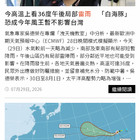
今高溫上看36度午後局部
雷雨
「白海豚」
恐成今年風王暫不影響台灣
氣象專家吳德榮在專爛「洩天機教室」中分析，最新歐洲中
期天氣預報中心（ECMWF）28日晚間模式模擬顯示，今天
（29日）水氣較前一天略為減少，南部及東南部有局部短暫
降雨，午後山區仍有局部雷陣雨，部分鄰近平地也可能受到
影響。在降雨發生前，各地天氣普遍炎熱，高溫可達36度，
民眾外出應做好防曬措施，並留意補充水分、防範中暑。吳
德榮表示，30日至8月1日，太平洋高壓勢力略為增強，大
氣環境逐漸穩定，各地白天持續高溫炎熱，午後山區及少部
繼續閱讀
07月29日, 2026
分鄰近平地仍有局部雷陣雨發生機率。展望下週天氣，8月2
日至5日受太平洋高壓籠罩，各地將維持盛夏型天氣，普遍
晴朗炎熱，午後降雨機率偏低，各地都應注意防曬及預防中
暑。至於8月6日至7日，隨著環境水氣增加，午後局部雷陣
雨發生機率也將提高。至於颱風動態，吳德榮指出，氣象署
最新路徑潛勢預測顯示，颱風「白海豚」生成僅36小時，已
快速增強至中度颱風上限，平均風速達每秒48公尺，預估