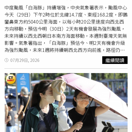
模式模擬顯示，今日至週六（30至1日）太平洋高壓稍增
強，大氣漸趨穩定，各地晴時多雲、午後山區及少部分鄰近
中度颱風「白海豚」持續增強，中央氣象署表示，颱風中心
平地仍有局部
雷雨
的機率，各地白天偏熱，要防晒、防中
今天（29日）下午2時位於北緯14.7度、東經168.2度，即鵝
暑。最新模式模擬顯示，下週日至週三（2至5日）太平洋高
鑾鼻東方約5040公里海面，以每小時20公里速度向西北西
壓籠罩，大氣穩定，正值盛夏，各地晴熱，都要注意防晒、
方向移動，預估今明（30日）2天有機會發展為強烈颱風，
防中暑。下週四至週六（6至8日）水氣漸增、午後局部雷陣
未來持續以西北西朝日本南方海面移動，本週對臺灣天氣無
雨的機率提高。（圖／翻攝「洩天機教室」）
影響。氣象署指出，「白海豚」預估今、明2天有機會升級
為強烈颱風，未來1週將持續朝西北西方向前進，路徑仍存
在變數，不排除後續轉向日本，也可能偏西移動，往韓國、
繼續閱讀
07月29日, 2026
中國甚至台灣北部海面方向靠近。氣象單位將持續密切觀察
颱風動態。氣象署說明，未來1週台灣天氣主要受到太平洋
高壓影響，各地大致維持多雲到晴的炎熱型態，午後因熱力
作用容易出現雷陣雨。其中，明、後（31日）2天午後雷陣
雨範圍較廣，西半部地區以及東半部山區都有機會出現局部
短暫
雷雨
。週六至下週三期間，白天仍以高溫炎熱為主，午
後降雨主要集中在山區。此外，今天至下週中南部地區也可
能不定時出現零星短暫雨。氣溫方面，未來1週各地高溫普
遍落在32至33度，西半部內陸地區因熱島效應影響，有機
會出現35度以上高溫，民眾外出應注意防曬與補充水分。