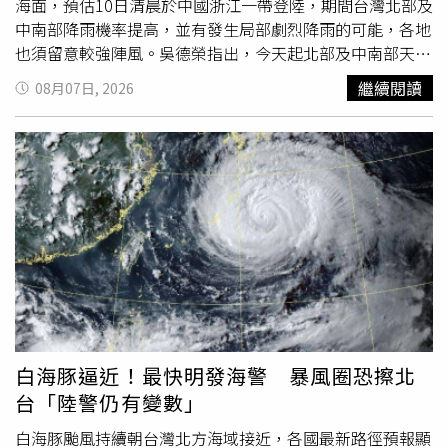
海面，預估10日清晨於中國浙江一帶登陸，期間台灣北部及
中南部降雨機率提高，並有發生局部劇烈降雨的可能，各地
也須留意較強陣風。吳德榮指出，今天起北部及中南部天氣
將由原本穩定轉為局部短暫陣雨，但整體仍偏炎熱。明日
繼續閱讀
08月07日, 2026
（8日）至下週一清晨，北台灣及中南部降雨將更加明顯，
局部地區不排除出現劇烈降雨，氣溫則略為下降。至於東半
部受到過山沉降作用影響，仍須防範極端高溫發生。各地預
估高溫方面，北部約23至35度，中部24至35度，南部24至
36度，東部23至36度。展望下週天氣，吳德榮表示，10日
至12日隨著颱風逐漸遠離，台灣將轉受西南風影響，迎風面
的西南部仍有局部陣雨或
雷雨
，且可能出現較大雨勢。其他
地區則以晴朗炎熱天氣為主，其中北部及東南部仍須留意極
端高溫，中部以北午後也有局部雷陣雨發生機率。至於13日
至14日，西南風雖然逐漸減弱，但水氣依舊偏多，清晨西南
部仍有局部降雨，大氣環境維持不穩定，午後西半部容易發
展強對流天氣，民眾外出仍應留意天氣變化。另外，中央氣
白海豚逼近！最快明發海警 暴風圈恐擦北
象署7日2時發布的最新颱風路徑潛勢預測顯示，中度颱風
台「陸警仍有變數」
「白海豚」正緩慢減弱，預估7日通過琉球附近，8日進入東
海南部，之後移動速度減慢，路徑預報的不確定性也將逐漸
白海豚颱風持續朝台灣北方海域接近，各國最新路徑預報顯