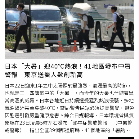
特報，預估有平均風6級以上或陣風8級以上發生機率，其中
大。預估24日晚間11時前後，暴風圈將涵蓋巴士海峽及東
大台北地區今晚至明天清晨風勢將較為明顯；此外，受颱風
沙島海面，因此提前發布海上颱風警報，提醒相關單位及民
外圍環流沉降作用影響，北部地區也有出現焚風的可能，民
眾做好防颱準備。依據最新路徑預測，颱風通過巴士海峽
眾應提高警覺。至於各地降雨情況，「天氣即時預報」分
後，將持續朝西北西方向前進，預計25日來到台灣西南方海
析，24日晚間至25日清晨是紅霞影響最明顯的時段，其中
域，並可能於25日深夜至26日清晨在中國華南沿岸登陸。
台東及屏東南部雨勢最大，並可能伴隨強陣風；花蓮、屏東
氣象署指出，24日晚間至25日全天將是颱風最接近台灣的
北部、高雄及台南則以局部短暫陣雨為主，風勢相對較弱；
時段，但目前預估颱風中心距離台灣仍有一段距離，因此發
中部、北部及其他地區受到颱風直接影響有限，降雨多屬局
布陸上颱風警報的可能性仍偏低。雖然颱風中心預計不會直
部、短暫性質。綜合氣象署及民間氣象單位分析，紅霞雖然
接侵襲台灣，但外圍環流仍將帶來明顯天氣變化。24日晚間
日本「大暑」迎40℃熱浪！41地區發布中暑
在西南風水氣助長下仍有持續增強空間，但因移動速度快、
起，大台北及東部地區降雨機率逐漸提高，迎風面的花蓮、
警報 東京送醫人數創新高
暴風圈規模不大，加上路徑偏向大陸東南沿海，整體對台灣
台東及恆春半島將有局部短暫陣雨或
雷雨
，部分地區不排除
影響仍屬有限，不至於出現全面性劇烈風雨。不過，東南部
出現大雨甚至豪雨。25日起，南部地區降雨也將逐漸增加，
日本22日迎來1年之中太陽照射最強烈、氣溫最高的時節，
仍須防範局部豪雨、大
雷雨
及強陣風，大台北及沿海空曠地
降雨範圍擴大；中部以北則仍以多雲到晴天氣為主。不過，
也就是二十四節氣中的「大暑」，而今年的大暑也伴隨著異
區也應留意瞬間強風。隨著颱風周六逐漸遠離，外圍環流影
受到颱風外圍環流沉降作用影響，西半部地區仍有高溫及焚
常高溫的威脅。日本各地近日持續遭受猛烈熱浪侵襲，多地
響將快速減弱，預估周六下半天起各地天氣可望陸續回穩。
風發生的可能，民眾須留意炎熱天氣並適時補充水分。中央
氣溫逼近甚至突破40℃，當局警告民眾必須提高警覺，避免
紅霞雖不直接侵台，但外圍環流仍為東南部帶來明顯降雨，
氣象署表示，26日隨著颱風逐漸遠離，台灣附近水氣仍然偏
因酷暑引發嚴重健康危害。綜合日媒報導，日本環境省與氣
周六下半天起可望逐漸回穩。（圖／翻攝自臉書，台灣颱風
多，南部及花東地區天氣依舊不穩定，仍有間歇性陣雨發生
象廳在23日凌晨5時左右發布「熱中症警戒警報」（中暑警
論壇｜天氣特急）
機會。其他地區則須留意午後受熱力作用及水氣配合，可能
戒警報），指出全國39個都道府縣、41個地區的「暑熱壓
出現局部短延時強降雨或雷陣雨。除了降雨之外，氣象署也
力指數」預計將達到33℃以上，代表人體暴露於高溫環境