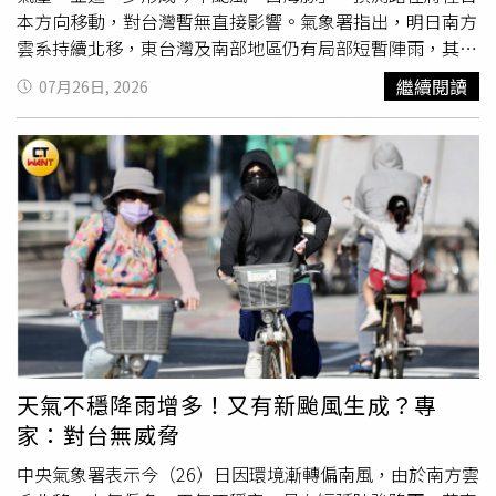
本方向移動，對台灣暫無直接影響。氣象署指出，明日南方
雲系持續北移，東台灣及南部地區仍有局部短暫陣雨，其中
台東、恆春地區有較高機率出現局部大雨；花蓮、宜蘭也可
繼續閱讀
07月26日, 2026
能有零星降雨。中部以北則以午後雷陣雨為主，部分地區山
區及平地不排除出現大雨或短延時強降雨。氣象署說明，週
二（28日）起降雨情況將逐漸趨緩，花東及南部仍可能出現
零星短暫雨，其他地區則轉為多雲到晴的天氣型態，午後仍
有雷陣雨發展機率，中部以北山區可能出現局部較大雨勢。
（圖／氣象署）至於週三至下週日（29日至8月2日），整
體天氣將更加穩定，各地主要以午後熱對流為主，降雨範圍
集中在山區，僅有局部短暫雷陣雨。其中周三南風減弱後，
台東及恆春地區仍可能有零星短暫陣雨。氣溫方面，未來1
週全台白天高溫普遍落在32至35度，部分地區可能達36
度，外出需注意防曬及補充水分。另外，近期位於關島東方
海面的熱帶擾動持續發展，預計7至10天內可能增強為熱帶
天氣不穩降雨增多！又有新颱風生成？專
性低氣壓，並在7月底至8月初形成颱風「白海豚」。目前預
家：對台無威脅
測顯示，該颱風未來將朝日本或日本東方海域移動，對台灣
天氣不會造成直接影響。至於先前的「紅霞」颱風已進入中
中央氣象署表示今（26）日因環境漸轉偏南風，由於南方雲