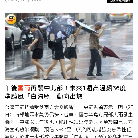
部短暫陣雨或
雷雨
，其中東南部、恆春半島有局部大雨發生
機率，澎湖、金門也可能出現較大雨勢。東部及東北部則有
零星短暫陣雨，其他地區以多雲為主。此外，今天午後受熱
對流發展影響，易出現局部雷陣雨，部分地區不排除有大雨
或短延時豪雨。氣溫方面，西半部高溫約33至35度，東半
部約31至33度，中午前後紫外線偏強。氣象署提醒，民眾
外出應做好防曬措施，並適時補充水分，慎防高溫及午後強
降雨。
午後
雷雨
再襲中北部！未來1週高溫飆36度
準颱風「白海豚」動向出爐
台灣天氣持續受到南方雲系影響，中央氣象署表示，明（27
日）南部地區水氣仍偏多，台東、恆春半島有局部大雨發生
機率，中部以北午後也可能出現短延時豪雨。至於關島東方
海面的熱帶擾動，預估未來7至10天內可能增強為熱帶性低
氣壓，並進一步形成今年颱風「白海豚」，預測路徑將往日