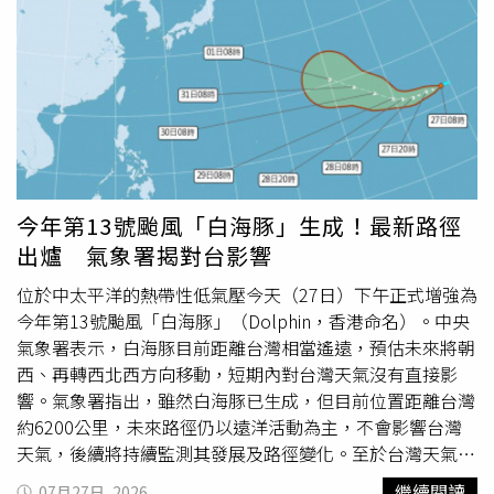
達36度，東部約35度。由於紫外線偏強，民眾若長時間在
戶外活動，應適時補充水分，避免高溫造成身體不適。展望
未來天氣，週四、週五太平洋高壓將略為增強，大氣環境逐
漸趨於穩定，各地仍有午後局部雷陣雨發生機率，但主要集
中於山區及少部分鄰近平地。到了週六至下週四，高壓持續
籠罩台灣，各地將維持晴朗炎熱的天氣型態，午後降雨範圍
相對有限。此外，今年第13號輕度颱風「白海豚」持續受到
關注。根據中央氣象署最新路徑潛勢預測，白海豚未來5天
將朝西轉西北西方向前進，逐漸接近日本東南方海面。吳德
今年第13號颱風「白海豚」生成！最新路徑
榮進一步指出，最新模式顯示，白海豚將行經高海溫、低垂
出爐 氣象署揭對台影響
直風切及高層強輻散等有利環境，符合熱帶氣旋快速增強的
三項條件，因此有機會迅速發展為強烈颱風，並成為典型
位於中太平洋的熱帶性低氣壓今天（27日）下午正式增強為
「超級聖嬰年」的大型颱風，預估最大平均風速可達每秒58
今年第13號颱風「白海豚」（Dolphin，香港命名）。中央
公尺，逼近今年「風王巴威」每秒60公尺的紀錄。不過，吳
氣象署表示，白海豚目前距離台灣相當遙遠，預估未來將朝
德榮表示，依最新模式推估，未來10天白海豚的暴風圈侵襲
西、再轉西北西方向移動，短期內對台灣天氣沒有直接影
台灣機率偏低，對台灣沒有直接威脅，近期天氣仍以太平洋
響。氣象署指出，雖然白海豚已生成，但目前位置距離台灣
高壓帶來的高溫炎熱為主要特徵，民眾持續留意午後局部雷
約6200公里，未來路徑仍以遠洋活動為主，不會影響台灣
陣雨及高溫資訊即可。
天氣，後續將持續監測其發展及路徑變化。至於台灣天氣，
受南方雲系北移影響，今天東南部、南部及澎湖、金門有局
繼續閱讀
07月27日, 2026