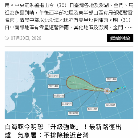
安分局表示，當天確有雷擊事件，但並非直接擊中人員，而
用。中央氣象署指出今（30）日臺灣各地及澎湖、金門、馬
是雷電擊中樹木造成影響，並無人員傷亡。據了解，近期五
祖為多雲到晴，午後西半部地區及東半部山區有局部短暫雷
台山進入雨季，天候變化快速，當地頻繁出現強降雨及雷電
陣雨；清晨中部以北沿海地區亦有零星短暫陣雨。明（31）
天氣。部分村民表示，近期政府已多次勸導遊客暫停登山、
日中南部地區有零星短暫陣雨，其他地區及澎湖、金門、馬
露營等活動，但仍有部分遊客未聽勸阻。1名資深領隊提
祖為多雲到晴，午後西半部地區及東半部山區有局部短暫雷
繼續閱讀
07月30日, 2026
醒，雨季期間山區天氣瞬息萬變，遊客出發前應確認天氣狀
陣雨。今年第13號颱風「白海豚」目前距離臺灣仍有4000
況，若發現遠方烏雲聚集或聽見雷聲，應避免前往山頂、開
公里以上，未來一週內持續以西北西方向朝日本南方海面移
闊地及制高點，並盡快撤離，同時攜帶急救用品及保暖裝
動，對臺灣天氣暫無影響。氣象專家吳德榮在專爛「洩天機
備。另一方面，五台山風景名勝區管理委員會也發布公告，
教室」中提到，強颱「白海豚」因高海溫、高海洋熱含量
宣布7月31日至8月7日期間全面禁止台頂徒步活動。公告指
（OHC）、低垂直風切及高層強輻散等環境條件，已增強至
出，受大範圍降雨及強對流天氣影響，景區可能發生山洪、
平均風速60米/秒，追平「巴威」的紀錄，並將繼續增強至
滑坡、落石、泥石流，以及迷路、失溫、雷擊等安全風險。
平均風速63米/秒，有登今年風王的機率；未來5天向西北西
期間，東台、西台、南台、北台、中台五座台頂區域，以及
進行，朝日本東南方海面接近。最新（29日20時）歐洲人
相關徒步古道、山間野路等戶外穿越路線，均禁止個人及團
工智能模式（ECMWF AIFS）未來10天的「暴風範圍侵襲機
體進入。景區也將加強入口勸返措施，並要求網路平台及自
率圖」顯示，系集平均路徑略向南調整、經日本琉球、九州
媒體不得宣傳、組織汛期台頂徒步活動，以降低山區意外風
之間（紅虛線），暴風範圍侵襲機率亦以琉球、九州一帶較
險。
高，臺灣北部的機率還在10%以下，應持續觀察模式的調整
白海豚今明恐「升級強颱」！最新路徑出
（右圖）。吳德榮表示最新（29日20時）歐洲（ECMWF）
爐 氣象署：不排除接近台灣