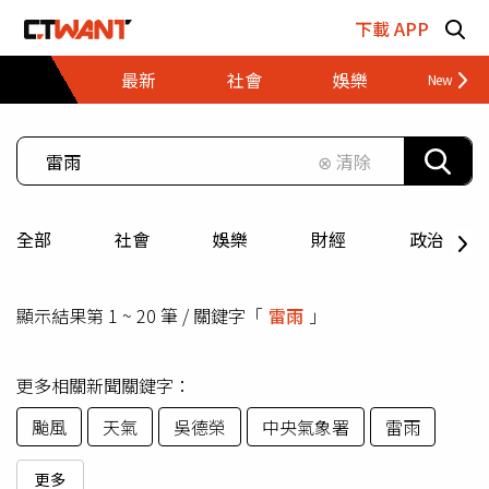
跳至主要內容區塊
下載 APP
最新
社會
娛樂
財經
⊗ 清除
全部
社會
娛樂
財經
政治
顯示結果第 1 ~ 20 筆 / 關鍵字「
雷雨
」
更多相關新聞關鍵字：
颱風
天氣
吳德榮
中央氣象署
雷雨
更多