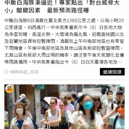
中颱白海豚漸逼近！專家點出「對台威脅大
各國主觀路徑預報結果相當一致，皆顯示白海豚將由台灣北
小」關鍵因素 最新預測路徑曝
方海域通過，再一路西進，最後於浙江南部附近登陸；以中
央氣象署目前官方路徑推估來看，暴風圈邊緣將驚險掠過北
中颱白海豚6日清晨在臺北東方1360公里之處，以每小時20
部近岸，因此海警幾乎可望於明天發布。本週末受白海豚外
公里速度，向西進行，中央氣象署表示今（6）日各地大致
圍環流影響，北部及中部山區有局部大雨、豪雨發生機率。
為多雲到晴、高溫炎熱，大環境為偏北風，迎風面桃園以北
（圖／中央氣象署）吳聖宇表示，雖然陸上颱風警報仍不能
及宜蘭地區偶有短暫陣雨，清晨到上午中南部地區也有零星
完全排除，但多數數值模式都顯示，白海豚接近台灣期間將
下雨機會，午後中南部地區及其他山區有局部短暫雷陣雨，
持續受到環境影響，強度有逐步減弱趨勢，暴風圈也可能進
尤其山區有局部大雨出現的機率，請注意午後天氣變化並攜
一步縮小，因此目前來看，發布陸警的機率仍比海警低。他
帶雨具備用。中央氣象署指出今（6）日白天臺灣各地及澎
也進一步分析最新FNV3系集模式指出，各預報成員直到週
湖、金門為多雲到晴，僅桃園以北、東北部地區及馬祖有零
繼續閱讀
08月06日, 2026
六晚間以前，路徑收斂程度都相當高，代表短期路徑已有一
星短暫陣雨，午後中南部地區及其他山區有局部短暫雷陣
定共識；但到了週日之後，各模式開始出現較明顯分歧，顯
雨，山區並有局部大雨發生的機率，清晨至上午中南部地區
示颱風北轉幅度及最終登陸位置仍存在變數，目前多數預測
亦有零星短暫陣雨，今晚至明（7）日第13號颱風外圍雲系
集中在福建福州至浙江溫州一帶，後續仍有待模式進一步收
接近，臺灣西半部地區及澎湖、金門、馬祖有局部短暫陣
斂。此外，FNV3系集預報也顯示，白海豚移動過程中仍伴
雨，東北部地區有零星短暫陣雨，其他地區為多雲到晴，今
隨些微南北擺動。吳聖宇指出，這是受到季風環流圈
晚至明晨中南部地區並有局部較大雨勢發生。氣象專家吳德
（Monsoon Gyre，MG）影響所致，由於白海豚本身就是
榮在「洩天機教室」中撰文提到，最新（6日2時）氣象署
季風環流圈內的主要系統，因此擺動幅度並不明顯，但即使
「路徑潛勢預測圖」顯示，第13號颱風「白海豚」緩慢減弱