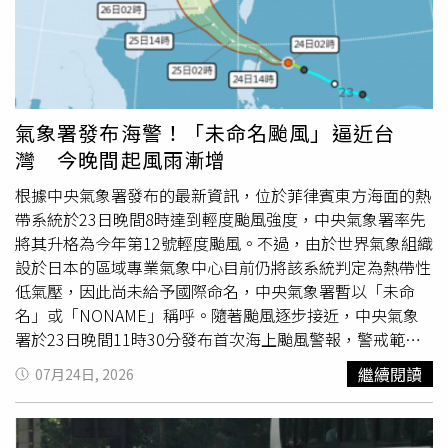
25公尺、瞬間最大陣風每秒33公尺，七級風平均暴風半徑
約120公里。氣象署指出，紅霞過去3小時強度略有增強，
暴風圈也同步擴大，後續仍有進一步增強的可能。氣象粉專
「台灣颱風論壇」指出，目前海面環境有利於颱風發展，加
上持續吸收西南風水氣，讓紅霞結構逐漸完整、強度穩定提
升；另一方面，受到太平洋高壓引導，颱風移動速度相當
氣象署發布海警！「未命名颱風」逼近台
快，目前正以約每小時25公里速度穿越巴士海峽，持續朝大
灣 今晚間起風雨漸增
陸東南沿海前進。另一氣象粉專「天氣即時預報」則表示，
紅霞受到導引氣流影響，未來路徑相當明確，不會直接登陸
根據中央氣象署發布的最新資訊，位於菲律賓東方海面的熱
台灣，而是一路朝大陸東南沿海移動，因此屬於典型「擦肩
帶系統於23日晚間8時達到輕度颱風強度，中央氣象署率先
而過」的颱風。不過，由於外圍環流配合中央山脈地形效
將其升格為今年第12號輕度颱風。不過，由於世界氣象組織
應，仍會替東南部帶來較明顯降雨。氣象粉專分析，紅霞屬
設於日本的區域專業氣象中心目前仍將該系統判定為熱帶性
「擦肩而過」型颱風，但東南部仍須留意豪雨、
雷雨
及強陣
低氣壓，因此尚未給予國際命名，中央氣象署暫以「未命
風。（圖／翻攝自臉書，天氣即時預報）氣象署已針對屏東
名」或「NONAME」稱呼。隨著颱風逐步接近，中央氣象
縣恆春半島發布豪雨特報，提醒有局部豪雨發生機率；台東
署於23日晚間11時30分發布首次海上颱風警報，警戒範圍
縣則列為大雨特報範圍，並持續發布台東、屏東大
雷雨
即時
包括巴士海峽及東沙島海面，提醒航行及海上作業船隻提高
繼續閱讀
07月24日, 2026
訊息，提醒民眾慎防短延時強降雨、雷擊及低窪地區積水。
警覺，密切注意颱風最新動態。中央氣象署表示，颱風未來
風力方面，基隆市、台北市、新北市、桃園市、高雄市、屏
將持續以穩定速度朝西北西方向移動，由於目前海域環境有
東縣、宜蘭縣、台東縣、澎湖縣及連江縣共10縣市列入強風
利於發展，預估颱風強度仍有增強空間，暴風圈也將逐步擴