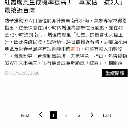
紅霞颱風生成機率提高！ 專家估「這2天」
調、及影響程度的改變。吳德榮表示最新（22日20時）歐
最接近台灣
洲（ECMWF）模式模擬顯示，今、明（23、24日）兩天水
氣減少，太平洋高壓稍增強，天氣漸趨穩定，各地晴朗、白
熱帶擾動92W目前位於菲律賓東南部外海，氣象專家林得恩
天炎熱，要注意防晒、防中暑；午後仍有局部短暫
雷雨
的機
指出，它最快會在24小時內增強為熱帶性低氣壓，並在48
率，主要在山區。吳德榮提到最新模式模擬顯示，明（24
至72小時進到南海，增強成颱風「紅霞」的機會也大幅上
日）傍晚起東半部降雨機率大幅提高。週六、下週日（25、
升，因此提醒民眾，92W預估24日最接近台灣，迎風面花東
26日）輕颱「紅霞」外圍雲系影響，降雨範圍漸擴大、東
地區及恆春半島將有短暫陣雨或
雷雨
，可能有較大雨勢發
部、東南部及南部注意雨勢，中部偶有局部陣雨，北部受影
生。氣象粉專「台灣颱風論壇｜天氣特急」指出，熱帶擾動
響最小，白天氣溫仍偏高。下週一、二（27、28日）偏南
92W在未來幾天，很有機會成為新颱風「紅霞」，相關預報
風及「紅霞」殘餘水氣，東南部、南部有局部降雨，午後各
路徑集中在菲律賓到巴士海峽區間，台灣能閃過的機率很
繼續閱讀
07月22日, 2026
地皆應注意強對流的發生，未降雨前、天氣偏熱。下週三、
高，但24日、25日是它離台灣最近的時候，屆時花東、高
四（29、30日）水氣減少，太平洋高壓稍增強，各地晴
屏、恆春受外圍環流影響，會有一波波陣雨，若更靠近，降
朗、白天炎熱，午後山區仍有局部
雷雨
的機率。（圖／翻攝
雨範圍會更廣，巴士海峽一帶的海況也會變差。 氣象專家
洩天機教室）
林得恩則在臉書粉專「林老師氣象站」發文表示，目前位於
菲島東南部外海的熱帶擾動92W，正處在有利於繼續發展的
環境中，包含有垂直風切低（約5至10節）、高空輻散外流
First
1
2
3
Last
良好，加上海面溫度溫暖（攝氏29至30度）等條件，全球
模型普遍認為，92W將循環境駛流場的導引，繼續向西轉西