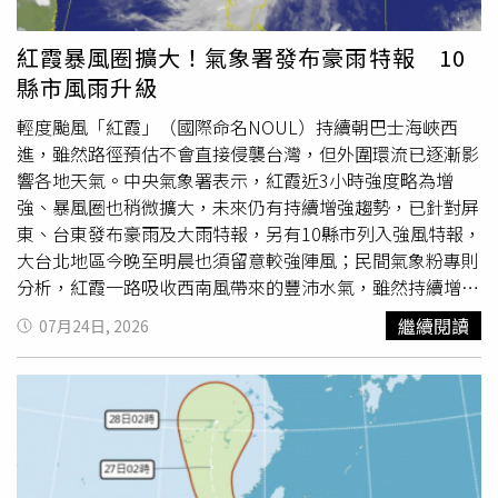
象署說，花東及恆春半島降雨會較為持續、明顯，有局部大
雨或豪雨發生的機率，南部地區則有大雨出現的機率，基隆
紅霞暴風圈擴大！氣象署發布豪雨特報 10
北海岸、大台北、宜蘭地區及各山區有局部短暫陣雨，而其
縣市風雨升級
他中部以北地區為多雲到晴；午後有雷陣雨發展，新竹以南
地區並有大雨出現的機率，各地降雨機率高，天氣不穩定，
輕度颱風「紅霞」（國際命名NOUL）持續朝巴士海峽西
外出請攜帶雨具。氣象署提醒，今日基隆市、台北市、新北
進，雖然路徑預估不會直接侵襲台灣，但外圍環流已逐漸影
市、桃園市、高雄市、屏東縣、宜蘭縣、台東縣（含蘭嶼、
響各地天氣。中央氣象署表示，紅霞近3小時強度略為增
綠島）、澎湖縣、連江縣局部地區有平均風6級以上或陣風8
強、暴風圈也稍微擴大，未來仍有持續增強趨勢，已針對屏
級以上發生的機率（黃色燈號），請注意。氣象署提到，明
東、台東發布豪雨及大雨特報，另有10縣市列入強風特報，
天（26日）紅霞颱風遠離，但由於南方雲系北移，南水氣仍
大台北地區今晚至明晨也須留意較強陣風；民間氣象粉專則
偏多、環境不穩定；迎風面花東及南部地區不定時有陣雨或
分析，紅霞一路吸收西南風帶來的豐沛水氣，雖然持續增
雷雨
，尤其台東及恆春半島有局部大雨，基隆北海岸及宜蘭
強，但整體仍屬「擦肩而過」型颱風，主要風雨集中在東南
繼續閱讀
07月24日, 2026
地區亦有零星短暫陣雨，其他地區為多雲，午後有局部短暫
部，預估周六下半天起各地天氣將逐漸恢復穩定。紅霞颱風
雷陣雨，且對流發展旺盛，有局部大雨發生的機率。
持續吸收西南風水氣，近3小時強度略增、暴風圈擴大，未
來仍有增強趨勢。（圖／中央氣象署）根據中央氣象署最新
觀測，紅霞24日下午2時中心位於鵝鑾鼻南南東方約300至
330公里海面，以每小時22至27公里速度朝西北西轉西北方
向前進，中心最低氣壓985百帕，近中心最大平均風速每秒