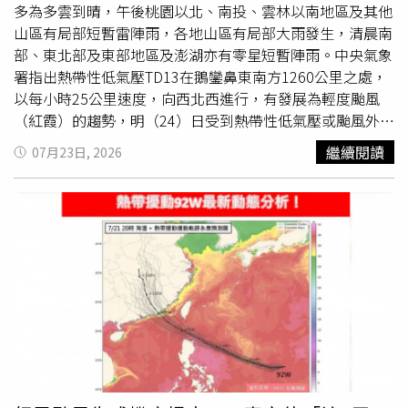
後有局部短暫雷陣雨的天氣。
多為多雲到晴，午後桃園以北、南投、雲林以南地區及其他
山區有局部短暫雷陣雨，各地山區有局部大雨發生，清晨南
部、東北部及東部地區及澎湖亦有零星短暫陣雨。中央氣象
署指出熱帶性低氣壓TD13在鵝鑾鼻東南方1260公里之處，
以每小時25公里速度，向西北西進行，有發展為輕度颱風
（紅霞）的趨勢，明（24）日受到熱帶性低氣壓或颱風外圍
環流影響，臺灣東部、東南部地區及恆春半島有局部短暫陣
繼續閱讀
07月23日, 2026
雨或
雷雨
，基隆北海岸、東北部地區及大臺北山區有零星短
暫陣雨，其他地區及澎湖、金門、馬祖為多雲到晴，午後新
竹以南地區及其他山區有局部短暫雷陣雨，晚起東部、東南
部地區及恆春半島有局補較大雨勢發生。氣象專家吳德榮在
專欄「洩天機教室」中提到，最新（23日2時）氣象署「路
徑潛勢預洲圖」(左圖)顯示，熱帶低壓將於明（24）日晨發
展為第12號輕颱「紅霞」，持續往西北西進行，並於明下午
至週六（25日）通過巴士海峽，暴風範圍掠過臺灣南側海
域，下週（26）日凌晨登陸廣東一帶；最新（22日20時）
歐洲（ECMWF）模式系集模擬（右圖）的平均路徑亦顯示
類似的預測。「路徑潛勢預洲圖」的紅框及各別成員的分
布，皆顯示預測路徑的「不確定性」。應密切觀察可能的微