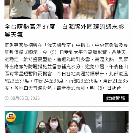
只是小幅偏移，也可能改變暴風圈與台灣陸地的距離，進一
中，仍維持大型中颱；偏西進行，明（7）日通過琉球附
步影響海上、陸上颱風警報是否發布及發布範圍，因此仍是
近，週六（8日）進入東海南部，移速減慢，逐漸迴轉、
未來幾天觀察重點。降雨方面，氣象署表示，明天受白海豚
「不確定性（紅框）」增大。第14號輕颱「鯨魚」在呂宋島
外圍雲系影響，西半部整天有短暫陣雨，東北部也有零星降
西方近海，即將登陸呂宋、並將減弱為熱帶低壓。第15號輕
全台晴熱高溫37度 白海豚外圍環流週末影
雨，中南部清晨有局部較大雨勢機率；花東地區則維持多雲
颱「昌鴻」，向西北進行，朝日本東方海面前進，三颱並無
響天氣
到晴。週六、週日颱風影響最為明顯，北部地區及中部山區
「共舞」條件（左圖）。最新（5日20時）歐洲
有局部大雨或豪雨發生機率，其中北部山區不排除出現豪雨
（ECMWF）模式系集模擬顯示，週六起各別模擬路徑，因
氣象專家吳德榮在「洩天機教室」中指出，中央氣象署及最
以上等級降雨；中南部、東北部及花東山區也有局部短暫陣
其北方高壓減弱的速度不同，以致持續西進的趨勢有差異，
新數值模式顯示，今（5）日受到太平洋高壓影響，各地天
雨，中部平地同樣有局部大雨機會。隨著白海豚遠離，下週
開始北偏的位置亦不同，若偏西接近大陸再迴轉（1），則
氣穩定，維持盛夏型態，普遍為晴到多雲，高溫炎熱，民眾
一起台灣將逐漸轉受西南風影響，整體雨勢趨緩，但西半部
對臺影響較大，若在進入東海即向北迴轉（2），則影響輕
外出應做好防曬措施並留意補充水分，避免中暑。午後僅山
仍有局部短暫陣雨，南部降雨較為明顯；下週二至下週四，
微；為對臺威脅大小的關鍵。吳德榮表示今（6）日臺灣附
區有零星短暫降雨機會。今日各地高溫持續攀升，北部氣溫
中南部仍有局部短暫陣雨或
雷雨
，其餘地區則以多雲到晴為
近轉東北風，迎風面的北部地區偶有局部短暫雨、午後中南
約23至37度，中部24至36度，南部23至36度，東部21至35
主，午後須留意局部雷陣雨。另外，氣象署提醒，今天起至
部山區亦有局部雷陣雨的機率、影響部分平地；各地天氣仍
度，各地白天普遍炎熱。最新模式預測，明（6）日起台灣
下週二，基隆北海岸、東半部及恆春半島沿海都有長浪發生
偏晴熱。明日至下週日（7至9日）「白海豚」環流通過北部
附近逐漸轉為東北風環境，迎風面的北部地區有局部短暫降
繼續閱讀
08月05日, 2026
機率；馬祖則從今天起至週日也可能出現長浪，呼籲民眾避
海面、漸向北迴轉；受其外圍掠過，明日北部及中南部將轉
雨機會，中南部山區午後也有局部雷陣雨發生的可能，部分
免前往海邊觀浪或從事海上活動，留意最新天氣資訊及警報
為有局部短暫陣雨的天氣，週六、下週日雨勢有加大的機
平地也可能受到降雨影響。預估週五至下週日（7日至9
發布情形。氣象署表示，週末北部高溫略降，東半部因背風
率，略轉涼，東半部因過山沉降，有極端高溫出現的機率，
日），受颱風外圍環流接近影響，北部及中南部降雨機率提
沉降作用，局部仍有焚風發生機率。（圖／中央氣象署）
各地皆應注意較強陣風。最新模式模擬顯示，下週一至週三
高，將轉為局部短暫陣雨天氣，週六及週日雨勢有增強趨
（10至12日）颱風遠離、臺灣轉西南風，迎風面西南部有
勢，氣溫也將略為下降。同時，各地沿海及空曠地區應留意