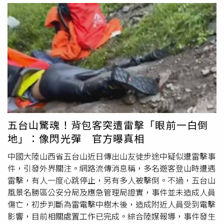
快速減弱消散，屬於生命週期較短的「短命颱」，對台灣影
午後山區也容易出現局部雷陣雨，部分平地也可能受到影
響有限。
響。到了週五至下週日，受「白海豚」外圍環流接近影響，
北部及中南部降雨機率提高。週五各地局部短暫陣雨增多，
週六及下週日西半部降雨有進一步增強的可能，氣溫略為下
降；東半部則因背風沉降效應，仍有出現極端高溫的機率，
各地也需留意強陣風。展望下週一至下週四，隨著颱風逐漸
遠離，台灣將轉受西南風影響，西南部迎風面有局部短暫陣
雨或
雷雨
，其他地區大致維持晴朗炎熱，北部及東南部仍須
慎防高溫。午後因大氣不穩定，西半部仍有局部雷陣雨發生
機率。至於颱風動態，吳德榮指出，中央氣象署4日凌晨2時
五台山驚魂！背包客突遭雷擊「眼前一白倒
發布的最新路徑潛勢預報顯示，第13號颱風「白海豚」目前
地」：像閃光彈 官方曝真相
緩慢減弱，但仍維持大型中度颱風強度，預估未來4天將朝
偏西方向前進，經過琉球附近海域，第5天進入東海南部後
中國大陸山西省五台山近日傳出山友徒步途中疑似遭雷擊事
逐漸轉為西北西方向，移動速度也將放慢，預報不確定性隨
件，引發外界關注。網路流傳消息稱，多名遊客登山時遭遇
之增加。此外，最新歐洲中期天氣預報中心（ECMWF）系
雷擊，有人一度心跳停止，另有多人被擊倒。不過，五台山
集模式模擬顯示，4天後各模式對颱風路徑預測呈現明顯分
風景名勝區公安分局及應急管理局證實，事件並未造成人員
歧，主要原因在於北方高壓減弱速度不同，導致颱風持續西
傷亡，初步判斷為雷電擊中樹木後，造成附近人員受到電擊
進或北偏的幅度有所差異。若後續路徑偏北幅度愈大，對台
影響，目前相關處置工作已完成。綜合陸媒報導，事件發生