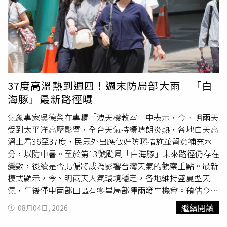
局部陣雨或
雷雨
，有較大雨勢；其他各地晴朗炎熱、北部及
較強陣風，東半部則因背風沉降作用，仍有出現極端高溫的
東南部慎防極高溫，因大氣不穩定，中部以北午後亦有局部
機率。展望下週一至週三（10日至12日），隨著颱風遠
雷陣雨的機率。下週四至週六（13至15日）西南風減弱、
離，台灣轉受西南風影響，西南部迎風面有局部短暫陣雨或
水氣仍多，西南部清晨及山區午後仍有降雨。（圖／翻攝
雷雨
，局部地區降雨較明顯；其他地區大致維持晴朗炎熱，
「洩天氣教室」）
中部以北午後仍有局部雷陣雨發生的機率，北部及東南部須
留意高溫。下週四、五（13日、14日）西南風帶來的水氣
略為減少，西南部清晨及山區午後仍有局部降雨機會。根據
37度高溫熱到週四！週末防局部大雨 「白
最新（5日2時）中央氣象署颱風路徑潛勢預測，第13號颱
海豚」最新路徑曝
風「白海豚」目前仍維持大型中度颱風，雖然強度正緩慢減
弱，但未來三天將持續朝偏西方向移動，通過琉球附近海
氣象專家吳德榮在專欄「洩天機教室」中表示，今、明兩天
域，第4天進入東海南部後，移動速度減慢，並逐漸轉向北
受到太平洋高壓影響，全台天氣持續晴朗炎熱，各地白天高
方，路徑預報的不確定性也隨之提高。吳德榮指出，歐洲中
溫上看36至37度，民眾外出應做好防曬措施並留意補充水
期天氣預報中心（ECMWF）最新系集模式顯示，颱風後續
分，以防中暑。至於第13號颱風「白海豚」未來路徑仍存在
是否持續偏西接近中國大陸後再北轉，或是在進入東海後即
變數，後續是否北偏將成為影響台灣天氣的觀察重點。最新
提早北轉，主要取決於北方高壓減弱速度。若颱風路徑偏
模式顯示，今、明兩天大氣環境穩定，各地維持盛夏型天
西，對台灣的影響將相對較大；若提早北轉，影響則較為有
氣，午後僅中南部山區有零星局部陣雨發生機會。預估今天
限，仍有待後續觀察。另外，位於呂宋島西方海面的熱帶低
各地高溫方面，北部約24至37度，中部24至36度，南部23
繼續閱讀
08月04日, 2026
壓已發展為今年第14號輕度颱風「鯨魚」。吳德榮表示，
至36度，東部22至35度。最新模式指出，週四台灣附近將
「鯨魚」預計向東北方向移動，明（6）日登陸呂宋島後即
轉為東北風環境，迎風面的北部地區有局部短暫降雨機率，